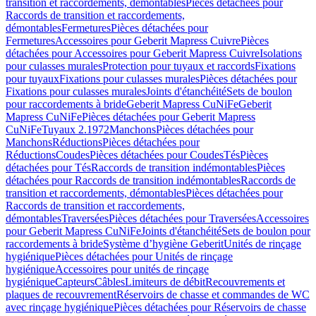
transition et raccordements, démontables
Pièces détachées pour
Raccords de transition et raccordements,
démontables
Fermetures
Pièces détachées pour
Fermetures
Accessoires pour Geberit Mapress Cuivre
Pièces
détachées pour Accessoires pour Geberit Mapress Cuivre
Isolations
pour culasses murales
Protection pour tuyaux et raccords
Fixations
pour tuyaux
Fixations pour culasses murales
Pièces détachées pour
Fixations pour culasses murales
Joints d'étanchéité
Sets de boulon
pour raccordements à bride
Geberit Mapress CuNiFe
Geberit
Mapress CuNiFe
Pièces détachées pour Geberit Mapress
CuNiFe
Tuyaux 2.1972
Manchons
Pièces détachées pour
Manchons
Réductions
Pièces détachées pour
Réductions
Coudes
Pièces détachées pour Coudes
Tés
Pièces
détachées pour Tés
Raccords de transition indémontables
Pièces
détachées pour Raccords de transition indémontables
Raccords de
transition et raccordements, démontables
Pièces détachées pour
Raccords de transition et raccordements,
démontables
Traversées
Pièces détachées pour Traversées
Accessoires
pour Geberit Mapress CuNiFe
Joints d'étanchéité
Sets de boulon pour
raccordements à bride
Système d’hygiène Geberit
Unités de rinçage
hygiénique
Pièces détachées pour Unités de rinçage
hygiénique
Accessoires pour unités de rinçage
hygiénique
Capteurs
Câbles
Limiteurs de débit
Recouvrements et
plaques de recouvrement
Réservoirs de chasse et commandes de WC
avec rinçage hygiénique
Pièces détachées pour Réservoirs de chasse