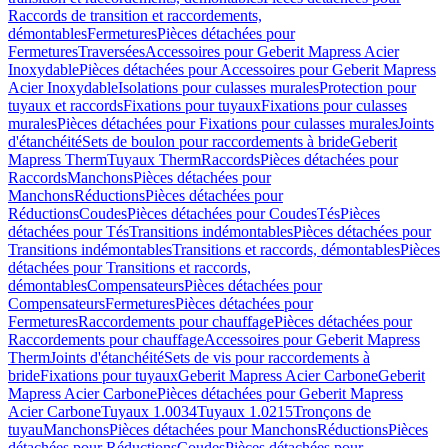
Raccords de transition et raccordements,
démontables
Fermetures
Pièces détachées pour
Fermetures
Traversées
Accessoires pour Geberit Mapress Acier
Inoxydable
Pièces détachées pour Accessoires pour Geberit Mapress
Acier Inoxydable
Isolations pour culasses murales
Protection pour
tuyaux et raccords
Fixations pour tuyaux
Fixations pour culasses
murales
Pièces détachées pour Fixations pour culasses murales
Joints
d'étanchéité
Sets de boulon pour raccordements à bride
Geberit
Mapress Therm
Tuyaux Therm
Raccords
Pièces détachées pour
Raccords
Manchons
Pièces détachées pour
Manchons
Réductions
Pièces détachées pour
Réductions
Coudes
Pièces détachées pour Coudes
Tés
Pièces
détachées pour Tés
Transitions indémontables
Pièces détachées pour
Transitions indémontables
Transitions et raccords, démontables
Pièces
détachées pour Transitions et raccords,
démontables
Compensateurs
Pièces détachées pour
Compensateurs
Fermetures
Pièces détachées pour
Fermetures
Raccordements pour chauffage
Pièces détachées pour
Raccordements pour chauffage
Accessoires pour Geberit Mapress
Therm
Joints d'étanchéité
Sets de vis pour raccordements à
bride
Fixations pour tuyaux
Geberit Mapress Acier Carbone
Geberit
Mapress Acier Carbone
Pièces détachées pour Geberit Mapress
Acier Carbone
Tuyaux 1.0034
Tuyaux 1.0215
Tronçons de
tuyau
Manchons
Pièces détachées pour Manchons
Réductions
Pièces
détachées pour Réductions
Coudes
Pièces détachées pour