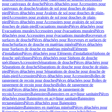
pour caniveaux de douche
Pièces détachées pour Accessoires pour
caniveaux de douche
Avaloirs de sol pour douches de plain-
pied
Pièces détachées pour Avaloirs de sol pour douches de plain-
pied
Accessoires pour avaloirs de sol pour douches de plain-
pied
Pièces détachées pour Accessoires pour avaloirs de sol pour
douches de plain-pied
Evacuations murales
Pièces détachées pour
Evacuations murales
Accessoires pour évacuations murales
Pièces
détachées pour Accessoires pour évacuations murales
Receveurs et
surfaces de douche
Pièces détachées pour Receveurs et surfaces de
douche
Surfaces de douche en matériau minéral
Pièces détachées
pour Surfaces de douche en matériau minéral
Eléments
d'installation
Pièces détachées pour Eléments d'installation
Siphons de
douche spécifiques
Pièces détachées pour Siphons de douche
spécifiques
Accessoires
Séparations de douche
Pièces détachées pour
Séparations de douche
Séparations de douche pour douche de plain-
pied
Pièces détachées pour Séparations de douche pour douche de
plain-pied
Accessoires
Pièces détachées pour Accessoires
Boîtes de
rangement de recoin pour douches
Pièces détachées pour Boîtes de
rangement de recoin pour douches
Boîtes de rangement de
recoin
Pièces détachées pour Boîtes de rangement de
recoin
Accessoires
Baignoires
Baignoires en acrylique sanitaire
Pièces
détachées pour Baignoires en acrylique sanitaire
Baignoires
rectangulaires
Pièces détachées pour Baignoires
rectangulaires
Baignoires en matériau minéral
Pièces détachées pour
Baignoires en matériau minéral
Baignoires pour bébés
Pièces