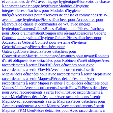
et commandes de WC avec rinçage hygiénique
Réservoirs de chasse
à encastrer avec rinçage hygiénique
Modules d'hygiène
intégrés
Pièces détachées pour Modules d'hygiène
intégrés
Accessoires pour réservoirs de chasse et commandes de WC
avec rinçage hygiénique
Pièces détachées pour Accessoires pour
réservoirs de chasse et commandes de WC avec rinçage
hygiénique
Capteurs
Câbles
Blocs d’alimentation
Pièces détachées
pour Blocs d’alimentation
Composants réseau
Accessoires Geberit
Connect pour système d'hygiène Geberit
Pièces détachées pour
Accessoires Geberit Connect pour système d'hygiène
Geberit
Gateways
Pièces détachées pour
Gateways
Convertisseurs
Pièces détachées pour
Convertisseurs
Matériel de montage
Armatures pour tuyaux
Robinets
d'arrêt obliques
Pièces détachées pour Robinets d'arrêt obliques
Avec
raccordements à sertir FlowFit
Pièces détachées pour Avec
raccordements à sertir FlowFit
Avec raccordements à sertir
Mepla
Pièces détachées pour Avec raccordements à sertir Mepla
Avec
raccordements à sertir Mapress
Pièces détachées pour Avec
raccordements à sertir Mapress
Vannes à bille
Pièces détachées pour
Vannes à bille
Avec raccordements à sertir FlowFit
Pièces détachées
pour Avec raccordements à sertir FlowFit
Avec raccordements à
sertir Mepla
Pièces détachées pour Avec raccordements à sertir
Mepla
Avec raccordements à sertir Mapress
Pièces détachées pour
Avec raccordements à sertir Mapress
Avec raccordements à sertir
Mapress, FKM bleu
Pièces détachées pour Avec raccordements à