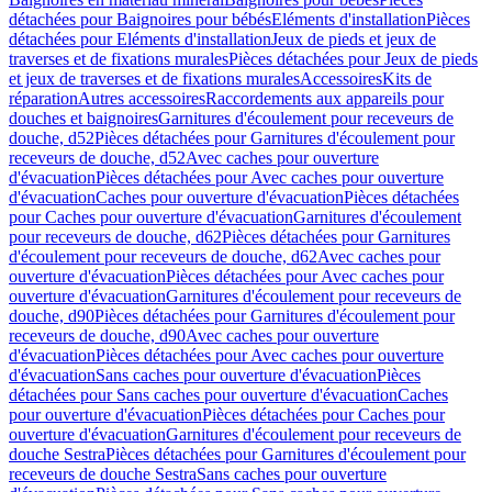
détachées pour Baignoires pour bébés
Eléments d'installation
Pièces
détachées pour Eléments d'installation
Jeux de pieds et jeux de
traverses et de fixations murales
Pièces détachées pour Jeux de pieds
et jeux de traverses et de fixations murales
Accessoires
Kits de
réparation
Autres accessoires
Raccordements aux appareils pour
douches et baignoires
Garnitures d'écoulement pour receveurs de
douche, d52
Pièces détachées pour Garnitures d'écoulement pour
receveurs de douche, d52
Avec caches pour ouverture
d'évacuation
Pièces détachées pour Avec caches pour ouverture
d'évacuation
Caches pour ouverture d'évacuation
Pièces détachées
pour Caches pour ouverture d'évacuation
Garnitures d'écoulement
pour receveurs de douche, d62
Pièces détachées pour Garnitures
d'écoulement pour receveurs de douche, d62
Avec caches pour
ouverture d'évacuation
Pièces détachées pour Avec caches pour
ouverture d'évacuation
Garnitures d'écoulement pour receveurs de
douche, d90
Pièces détachées pour Garnitures d'écoulement pour
receveurs de douche, d90
Avec caches pour ouverture
d'évacuation
Pièces détachées pour Avec caches pour ouverture
d'évacuation
Sans caches pour ouverture d'évacuation
Pièces
détachées pour Sans caches pour ouverture d'évacuation
Caches
pour ouverture d'évacuation
Pièces détachées pour Caches pour
ouverture d'évacuation
Garnitures d'écoulement pour receveurs de
douche Sestra
Pièces détachées pour Garnitures d'écoulement pour
receveurs de douche Sestra
Sans caches pour ouverture