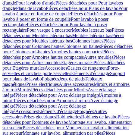
d'angle
Pour lavabos d'angle
Pièces détachées pour Pour lavabos
d'angle
Plans de lavabo
Pièces détachées pour Plans de lavabo
Pour
lavabo à poser en forme de coupelle
Pièces détachées pour Pour
lavabo à poser en forme de coupelle
Pour lavabo à poser
rectangulaire
Pièces détachées pour Pour lavabo à poser
rectangulaire
Pour vasque à encastrer
Meubles latéraux bas
Pièces
détachées pour Meubles latéraux bas
Meubles latéraux bas
Pièces
détachées pour Meubles latéraux bas
Colonnes hautes
Pièces
détachées pour Colonnes hautes
Colonnes mi-hautes
Pièces détachées
pour Colonnes mi-hautes
Armoires hautes compactes
Pièces
détachées pour Armoires hautes compactes
Autres meubles
Pièces
détachées pour Autres meubles
Etagères murales
Pièces détachées
pour Etagères murales
Accessoires
Casiers de rangement
Porte-
serviettes et crochets porte-serviettes
Eléments d'éclairage
Support
pour plans de lavabo
Poignées
Jeux de pieds
Tableaux
magnétiques
Prises électriques
Autres accessoires
Miroirs et armoires
à miroir
Miroirs
Pièces détachées pour Miroirs
Avec éclairage
intégré
Pièces détachées pour Avec éclairage intégré
Armoires à
miroir
Pièces détachées pour Armoires à miroir
Avec éclairage
intégré
Pièces détachées pour Avec éclairage
intégré
Accessoires
Eléments d'éclairage
Poignées
Autres
accessoires
Prises électriques
Robinetteries
Robinets de lavabo
Pièces
détachées pour Robinets de lavabo
Montage sur lavabo, alimentation
sur secteur
Pièces détachées pour Montage sur lavabo, alimentation
sur secteur
Montage sur lavabo, alimentation par piles
Pièces