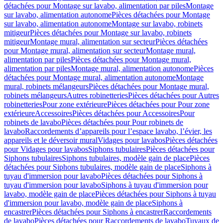
détachées pour Montage sur lavabo, alimentation par piles
Montage
sur lavabo, alimentation autonome
Pièces détachées pour Montage
sur lavabo, alimentation autonome
Montage sur lavabo, robinets
mitigeur
Pièces détachées pour Montage sur lavabo, robinets
mitigeur
Montage mural, alimentation sur secteur
Pièces détachées
pour Montage mural, alimentation sur secteur
Montage mural,
alimentation par piles
Pièces détachées pour Montage mural,
alimentation par piles
Montage mural, alimentation autonome
Pièces
détachées pour Montage mural, alimentation autonome
Montage
mural, robinets mélangeurs
Pièces détachées pour Montage mural,
robinets mélangeurs
Autres robinetteries
Pièces détachées pour Autres
robinetteries
Pour zone extérieure
Pièces détachées pour Pour zone
extérieure
Accessoires
Pièces détachées pour Accessoires
Pour
robinets de lavabo
Pièces détachées pour Pour robinets de
lavabo
Raccordements d’appareils pour l’espace lavabo, l’évier, les
appareils et le déversoir mural
Vidages pour lavabos
Pièces détachées
pour Vidages pour lavabos
Siphons tubulaires
Pièces détachées pour
Siphons tubulaires
Siphons tubulaires, modèle gain de place
Pièces
détachées pour Siphons tubulaires, modèle gain de place
Siphons à
tuyau d'immersion pour lavabo
Pièces détachées pour Siphons à
tuyau d'immersion pour lavabo
Siphons à tuyau d'immersion pour
lavabo, modèle gain de place
Pièces détachées pour Siphons à tuyau
d'immersion pour lavabo, modèle gain de place
Siphons à
encastrer
Pièces détachées pour Siphons à encastrer
Raccordements
de lavabo
Pièces détachées pour Raccordements de lavabo
Tuyaux de