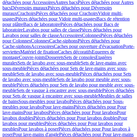
détachées pour Accessoires
Autres bacs
Pièces détachées pour Autres
bacs
Déversoirs muraux
Pièces détachées pour Déversoirs
muraux
Crachoirs
Pièces détachées pour Crachoirs
Vidoir multi-
usages
Pièces détachées pour Vidoir multi-usages
Bacs de rétention
pour plâtre
Bacs de laboratoire
Pièces détachées pour Bacs de
laboratoire
Lavabos pour salles de classe
Pièces détachées pour
Lavabos pour salles de classe
Accessoires
Colonnes
Pièces détachées
pour Colonnes
Colonnes
Cache-siphons
Pièces détachées pour
Cache-siphons
Accessoires
Caches pour ouverture d'évacuation
Porte-
serviettes
Matériel de fixation
Caches décoratifs
Equerres de
montage
Couvre-joints
Dosserets
Sets de consoles
Etagères
murales
Sets de lavabo avec sous-meuble
Sets de lave-mains avec
sous-meuble
Pièces détachées pour Sets de lave-mains avec sous-
meuble
Sets de lavabo avec sous-meuble
Pièces détachées pour Sets
de lavabo avec sous-meuble
Sets de lavabo pour meuble avec sous-
meuble
Pièces détachées pour Sets de lavabo pour meuble avec sous-
meuble
Sets de vasque à encastrer avec sous-meuble
Pièces détachées
pour Sets de vasque à encastrer avec sous-meuble
Meubles de salles
de bains
Sous-meubles pour lavabo
Pièces détachées pour Sous-
meubles pour lavabo
Pour lave-mains
Pièces détachées pour Pour
lave-mains
Pour lavabos
Pièces détachées pour Pour lavabos
Pour
lavabos doubles
Pièces détachées pour Pour lavabos doubles
Pour
lavabos pour meubles
Pièces détachées pour Pour lavabos pour
meubles
Pour lavabos à poser
Pièces détachées pour Pour lavabos à
poser
Pour lave-mains d'angle
Pièces détachées pour Pour lave-mains