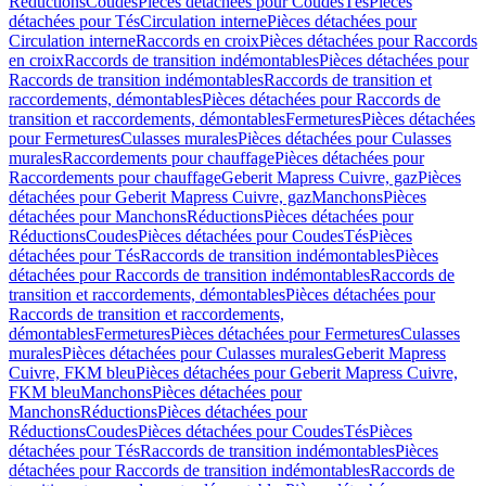
Réductions
Coudes
Pièces détachées pour Coudes
Tés
Pièces
détachées pour Tés
Circulation interne
Pièces détachées pour
Circulation interne
Raccords en croix
Pièces détachées pour Raccords
en croix
Raccords de transition indémontables
Pièces détachées pour
Raccords de transition indémontables
Raccords de transition et
raccordements, démontables
Pièces détachées pour Raccords de
transition et raccordements, démontables
Fermetures
Pièces détachées
pour Fermetures
Culasses murales
Pièces détachées pour Culasses
murales
Raccordements pour chauffage
Pièces détachées pour
Raccordements pour chauffage
Geberit Mapress Cuivre, gaz
Pièces
détachées pour Geberit Mapress Cuivre, gaz
Manchons
Pièces
détachées pour Manchons
Réductions
Pièces détachées pour
Réductions
Coudes
Pièces détachées pour Coudes
Tés
Pièces
détachées pour Tés
Raccords de transition indémontables
Pièces
détachées pour Raccords de transition indémontables
Raccords de
transition et raccordements, démontables
Pièces détachées pour
Raccords de transition et raccordements,
démontables
Fermetures
Pièces détachées pour Fermetures
Culasses
murales
Pièces détachées pour Culasses murales
Geberit Mapress
Cuivre, FKM bleu
Pièces détachées pour Geberit Mapress Cuivre,
FKM bleu
Manchons
Pièces détachées pour
Manchons
Réductions
Pièces détachées pour
Réductions
Coudes
Pièces détachées pour Coudes
Tés
Pièces
détachées pour Tés
Raccords de transition indémontables
Pièces
détachées pour Raccords de transition indémontables
Raccords de