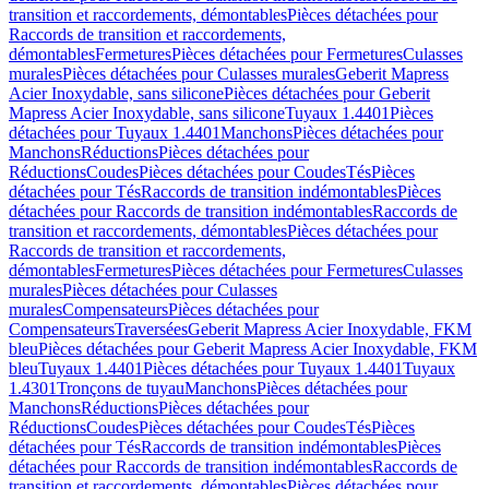
transition et raccordements, démontables
Pièces détachées pour
Raccords de transition et raccordements,
démontables
Fermetures
Pièces détachées pour Fermetures
Culasses
murales
Pièces détachées pour Culasses murales
Geberit Mapress
Acier Inoxydable, sans silicone
Pièces détachées pour Geberit
Mapress Acier Inoxydable, sans silicone
Tuyaux 1.4401
Pièces
détachées pour Tuyaux 1.4401
Manchons
Pièces détachées pour
Manchons
Réductions
Pièces détachées pour
Réductions
Coudes
Pièces détachées pour Coudes
Tés
Pièces
détachées pour Tés
Raccords de transition indémontables
Pièces
détachées pour Raccords de transition indémontables
Raccords de
transition et raccordements, démontables
Pièces détachées pour
Raccords de transition et raccordements,
démontables
Fermetures
Pièces détachées pour Fermetures
Culasses
murales
Pièces détachées pour Culasses
murales
Compensateurs
Pièces détachées pour
Compensateurs
Traversées
Geberit Mapress Acier Inoxydable, FKM
bleu
Pièces détachées pour Geberit Mapress Acier Inoxydable, FKM
bleu
Tuyaux 1.4401
Pièces détachées pour Tuyaux 1.4401
Tuyaux
1.4301
Tronçons de tuyau
Manchons
Pièces détachées pour
Manchons
Réductions
Pièces détachées pour
Réductions
Coudes
Pièces détachées pour Coudes
Tés
Pièces
détachées pour Tés
Raccords de transition indémontables
Pièces
détachées pour Raccords de transition indémontables
Raccords de
transition et raccordements, démontables
Pièces détachées pour