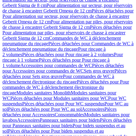
Geberit Sigma de 8 cm
Pour alimentation sur secteur, pour réservoirs
de chasse à encastrer Geberit Omega de 12 cm
Pièces détachées pour
Pour alimentation sur secteur, pour réservoirs de chasse à encastrer
Geberit Omega de 12 cm
Pour alimentation par piles, pour réservoirs
de chasse à encastrer Geberit Sigma de 12 cm
Pièces détachées pour
Pour alimentation par piles, pour réservoirs de chasse à encastrer
Geberit Sigma de 12 cm
Commandes de WC à déclenchement
pneumatique du rinçage
Pièces détachées pour Commandes de WC à
déclenchement pneumatique du rinçage
Pour rinçage à
2 volumes
Pièces détachées pour Pour rinçage à 2 volumes
Pour
rinçage à 1 volume
Pièces détachées pour Pour rinçage à
1 volume
Accessoires pour commandes de WC
Pièces détachées
pour Accessoires pour commandes de WC
Sets gros œuvre
Pièces
détachées pour Sets gros œuvre
Pour commandes de WC à
déclenchement électronique du rinçage
Pièces détachées pour Pour
commandes de WC à déclenchement électronique du
rinçage
Modules sanitaires Monolith
Modules sanitaires pour
WC
Pièces détachées pour Modules sanitaires pour WC
Pour WC
suspendus
Pièces détachées pour Pour WC suspendus
Pour WC au
sol
Pièces détachées pour Pour WC au sol
Accessoires
Pièces
détachées pour Accessoires
Consommables
Modules sanitaires pour
lavabos
Accessoires
Panneaux sanitaires pour bidets
Pièces détachées
pour Panneaux sanitaires pour bidets
Pour bidets suspendus et au
sol
Pièces détachées pour Pour bidets suspendus et au