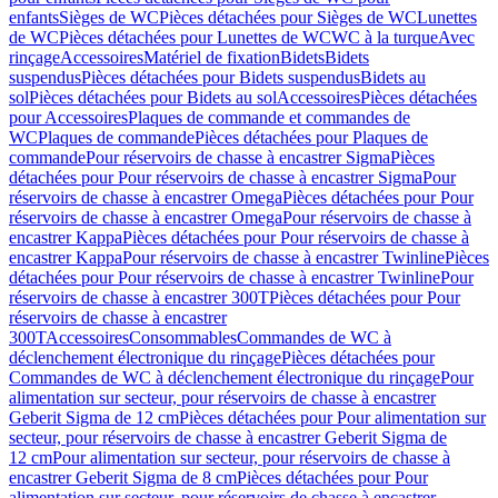
enfants
Sièges de WC
Pièces détachées pour Sièges de WC
Lunettes
de WC
Pièces détachées pour Lunettes de WC
WC à la turque
Avec
rinçage
Accessoires
Matériel de fixation
Bidets
Bidets
suspendus
Pièces détachées pour Bidets suspendus
Bidets au
sol
Pièces détachées pour Bidets au sol
Accessoires
Pièces détachées
pour Accessoires
Plaques de commande et commandes de
WC
Plaques de commande
Pièces détachées pour Plaques de
commande
Pour réservoirs de chasse à encastrer Sigma
Pièces
détachées pour Pour réservoirs de chasse à encastrer Sigma
Pour
réservoirs de chasse à encastrer Omega
Pièces détachées pour Pour
réservoirs de chasse à encastrer Omega
Pour réservoirs de chasse à
encastrer Kappa
Pièces détachées pour Pour réservoirs de chasse à
encastrer Kappa
Pour réservoirs de chasse à encastrer Twinline
Pièces
détachées pour Pour réservoirs de chasse à encastrer Twinline
Pour
réservoirs de chasse à encastrer 300T
Pièces détachées pour Pour
réservoirs de chasse à encastrer
300T
Accessoires
Consommables
Commandes de WC à
déclenchement électronique du rinçage
Pièces détachées pour
Commandes de WC à déclenchement électronique du rinçage
Pour
alimentation sur secteur, pour réservoirs de chasse à encastrer
Geberit Sigma de 12 cm
Pièces détachées pour Pour alimentation sur
secteur, pour réservoirs de chasse à encastrer Geberit Sigma de
12 cm
Pour alimentation sur secteur, pour réservoirs de chasse à
encastrer Geberit Sigma de 8 cm
Pièces détachées pour Pour
alimentation sur secteur, pour réservoirs de chasse à encastrer