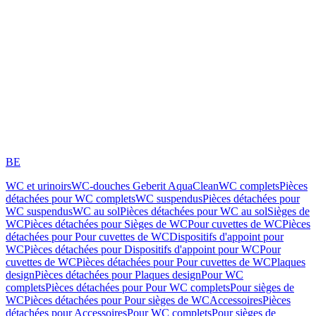
BE
WC et urinoirs
WC-douches Geberit AquaClean
WC complets
Pièces
détachées pour WC complets
WC suspendus
Pièces détachées pour
WC suspendus
WC au sol
Pièces détachées pour WC au sol
Sièges de
WC
Pièces détachées pour Sièges de WC
Pour cuvettes de WC
Pièces
détachées pour Pour cuvettes de WC
Dispositifs d'appoint pour
WC
Pièces détachées pour Dispositifs d'appoint pour WC
Pour
cuvettes de WC
Pièces détachées pour Pour cuvettes de WC
Plaques
design
Pièces détachées pour Plaques design
Pour WC
complets
Pièces détachées pour Pour WC complets
Pour sièges de
WC
Pièces détachées pour Pour sièges de WC
Accessoires
Pièces
détachées pour Accessoires
Pour WC complets
Pour sièges de