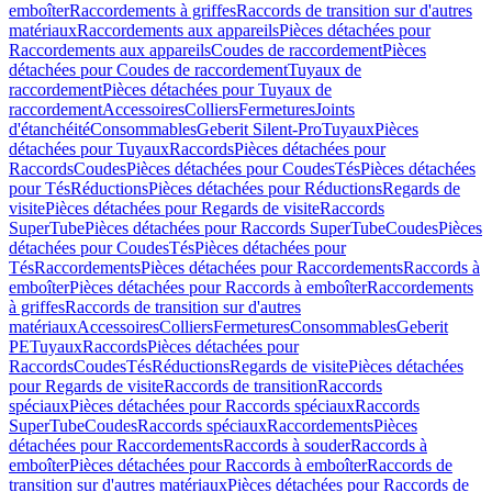
emboîter
Raccordements à griffes
Raccords de transition sur d'autres
matériaux
Raccordements aux appareils
Pièces détachées pour
Raccordements aux appareils
Coudes de raccordement
Pièces
détachées pour Coudes de raccordement
Tuyaux de
raccordement
Pièces détachées pour Tuyaux de
raccordement
Accessoires
Colliers
Fermetures
Joints
d'étanchéité
Consommables
Geberit Silent-Pro
Tuyaux
Pièces
détachées pour Tuyaux
Raccords
Pièces détachées pour
Raccords
Coudes
Pièces détachées pour Coudes
Tés
Pièces détachées
pour Tés
Réductions
Pièces détachées pour Réductions
Regards de
visite
Pièces détachées pour Regards de visite
Raccords
SuperTube
Pièces détachées pour Raccords SuperTube
Coudes
Pièces
détachées pour Coudes
Tés
Pièces détachées pour
Tés
Raccordements
Pièces détachées pour Raccordements
Raccords à
emboîter
Pièces détachées pour Raccords à emboîter
Raccordements
à griffes
Raccords de transition sur d'autres
matériaux
Accessoires
Colliers
Fermetures
Consommables
Geberit
PE
Tuyaux
Raccords
Pièces détachées pour
Raccords
Coudes
Tés
Réductions
Regards de visite
Pièces détachées
pour Regards de visite
Raccords de transition
Raccords
spéciaux
Pièces détachées pour Raccords spéciaux
Raccords
SuperTube
Coudes
Raccords spéciaux
Raccordements
Pièces
détachées pour Raccordements
Raccords à souder
Raccords à
emboîter
Pièces détachées pour Raccords à emboîter
Raccords de
transition sur d'autres matériaux
Pièces détachées pour Raccords de