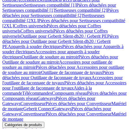
Sertisseuses
Sertisseuses compatibilité [1]
Pièces détachées pour
Sertisseuses compatibilité [1]
Sertisseuses compatibilité [2]
Pièces
détachées pour Sertisseuses compatibilité [2]
Sertisseuses
compatibilité [2XL]
Pièces détachées pour Sertisseuses compatibilité
[2XL]
Coffres universels
Pièces détachées pour Coffres
universels
Coffres universels
Pièces détachées pour Coffres
universels
Outillage pour Geberit Silent-db20 / Geberit PE
Pièces
détachées pour Outillage pour Geberit Silent-db20 / Geberit
PE
Appareils à souder électriques
Pièces détachées pour Appareils à
souder électriques
Accessoires pour appareils à souder
électriques
Outillage de soudure au mirroir
Pièces détachées pour
Outillage de soudure au mirroir
Accessoires pour outillage de
soudure au mirroir
Pièces détachées pour Accessoires pour outillage
de soudure au mirroir
Outillage de façonnage de tuyaux
Pièces
détachées pour Outillage de façonnage de tuyaux
Accessoires pour
l'outillage de façonnage de tuyaux
Pièces détachées pour Accessoires
pour l'outillage de façonnage de tuyaux
Aides à la
commande
Télécommandes
Composants réseau
Pièces détachées pour
Composants réseau
Gateways
Pièces détachées pour
Gateways
Convertisseur
Pièces détachées pour Convertisseur
Matériel
de montage
Geberit Connect
Gateways
Pièces détachées pour
Gateways
Convertisseur
Pièces détachées pour Convertisseur
Matériel
de montage
Catégories de produits