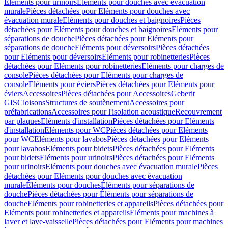
Eléments pour urinoirs
Eléments pour douches avec évacuation
murale
Pièces détachées pour Eléments pour douches avec
évacuation murale
Eléments pour douches et baignoires
Pièces
détachées pour Eléments pour douches et baignoires
Eléments pour
séparations de douche
Pièces détachées pour Eléments pour
séparations de douche
Eléments pour déversoirs
Pièces détachées
pour Eléments pour déversoirs
Eléments pour robinetteries
Pièces
détachées pour Eléments pour robinetteries
Eléments pour charges de
console
Pièces détachées pour Eléments pour charges de
console
Eléments pour éviers
Pièces détachées pour Eléments pour
éviers
Accessoires
Pièces détachées pour Accessoires
Geberit
GIS
Cloisons
Structures de soutènement
Accessoires pour
préfabrications
Accessoires pour l'isolation acoustique
Recouvrement
par plaques
Eléments d'installation
Pièces détachées pour Eléments
d'installation
Eléments pour WC
Pièces détachées pour Eléments
pour WC
Eléments pour lavabos
Pièces détachées pour Eléments
pour lavabos
Eléments pour bidets
Pièces détachées pour Eléments
pour bidets
Eléments pour urinoirs
Pièces détachées pour Eléments
pour urinoirs
Eléments pour douches avec évacuation murale
Pièces
détachées pour Eléments pour douches avec évacuation
murale
Éléments pour douches
Éléments pour séparations de
douche
Pièces détachées pour Éléments pour séparations de
douche
Eléments pour robinetteries et appareils
Pièces détachées pour
Eléments pour robinetteries et appareils
Eléments pour machines à
laver et lave-vaisselle
Pièces détachées pour Eléments pour machines