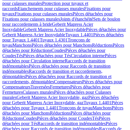
pour culasses murales
Protection pour tuyaux et
raccords
Etanchements pour culasses murales
Fixations pour
tuyaux
Fixations pour culasses murales
Pièces détachées pour
Fixations pour culasses murales
Joints d'étanchéité
Sets de boulon
pour raccordements à bride
Geberit Mapress Acier
Inoxydable
Geberit Mapress Acier Inoxydable
Pièces détachées pour
Geberit Mapress Acier Inoxydable
Tuyaux 1.4401
Pièces détachées
pour Tuyaux 1.4401
Tuyaux 1.4301
Tronçons de
tuyau
Manchons
Pièces détachées pour Manchons
Réductions
Pièces
détachées pour Réductions
Coudes
Pièces détachées pour
Coudes
Tés
Pièces détachées pour Tés
Circulation interne
Pièces
détachées pour Circulation interne
Raccords de transition
indémontables
Pièces détachées pour Raccords de transition
indémontables
Raccords de transition et raccordements,
démontables
Pièces détachées pour Raccords de transition et
raccordements, démontables
Compensateurs
Pièces détachées pour
Compensateurs
Traversées
Fermetures
Pièces détachées pour
Fermetures
Culasses murales
Pièces détachées pour Culasses
murales
Geberit Mapress Acier Inoxydable, gaz
Pièces détachées
pour Geberit Mapress Acier Inoxydable, gaz
Tuyaux 1.4401
Pièces
détachées pour Tuyaux 1.4401
Tronçons de tuyau
Manchons
Pièces
détachées pour Manchons
Réductions
Pièces détachées pour
Réductions
Coudes
Pièces détachées pour Coudes
Tés
Pièces
détachées pour Tés
Raccords de transition indémontables
Pièces
détachées pour Raccords de transition indémontables
Raccords de