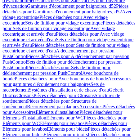
d'évacuation
Pièces détachées pour Sans caches pour ouverture
d'évacuation
Garnitures d'écoulement pour baignoires, d52
Pièces
détachées pour Garnitures d'écoulement pour baignoires, d52
Avec
vidage excentrique
Pièces détachées pour Avec vidage
excentrique
Sets de finition pour vidage excentrique
Pièces détachées
pour Sets de finition pour vidage excentrique
Avec vidage
excentrique et arrivée d'eau
Pièces détachées pour Avec vidage
excentrique et arrivée d'eau
Sets de finition pour vidage excentrique
et arrivée d'eau
Pièces détachées pour Sets de finition pour vidage
excentrique et arrivée d'eau
A déclenchement par pression
PushControl
Pièces détachées pour A déclenchement par pression
PushControl
Sets de finition pour déclenchement par pression
PushControl
Pièces détachées pour Sets de finition pour
déclenchement par pression PushControl
Avec bouchons de
bonde
Pièces détachées pour Avec bouchons de bonde
Accessoires
pour garnitures d'écoulement pour baignoires
Sets de
raccordement
Systèmes d'installation et de chasse d'eau
Geberit
Duofix
Cloisons
Pièces détachées pour Cloisons
Structures de
soutènement
Pièces détachées pour Structures de
soutènement
Recouvrement par plaques
Accessoires
Pièces détachées
pour Accessoires
Eléments d'installation
Pièces détachées pour
Eléments d'installation
Eléments pour WC
Pièces détachées pour
Eléments pour WC
Eléments pour lavabos
Pièces détachées pour
Eléments pour lavabos
Eléments pour bidets
Pièces détachées pour
Eléments pour bidets
Eléments pour urinoirs
Pièces détachées pour