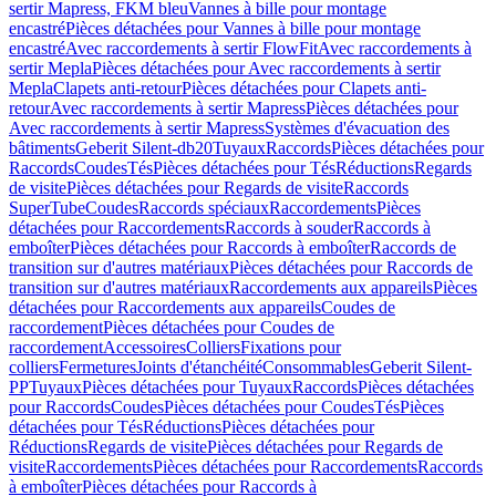
sertir Mapress, FKM bleu
Vannes à bille pour montage
encastré
Pièces détachées pour Vannes à bille pour montage
encastré
Avec raccordements à sertir FlowFit
Avec raccordements à
sertir Mepla
Pièces détachées pour Avec raccordements à sertir
Mepla
Clapets anti-retour
Pièces détachées pour Clapets anti-
retour
Avec raccordements à sertir Mapress
Pièces détachées pour
Avec raccordements à sertir Mapress
Systèmes d'évacuation des
bâtiments
Geberit Silent-db20
Tuyaux
Raccords
Pièces détachées pour
Raccords
Coudes
Tés
Pièces détachées pour Tés
Réductions
Regards
de visite
Pièces détachées pour Regards de visite
Raccords
SuperTube
Coudes
Raccords spéciaux
Raccordements
Pièces
détachées pour Raccordements
Raccords à souder
Raccords à
emboîter
Pièces détachées pour Raccords à emboîter
Raccords de
transition sur d'autres matériaux
Pièces détachées pour Raccords de
transition sur d'autres matériaux
Raccordements aux appareils
Pièces
détachées pour Raccordements aux appareils
Coudes de
raccordement
Pièces détachées pour Coudes de
raccordement
Accessoires
Colliers
Fixations pour
colliers
Fermetures
Joints d'étanchéité
Consommables
Geberit Silent-
PP
Tuyaux
Pièces détachées pour Tuyaux
Raccords
Pièces détachées
pour Raccords
Coudes
Pièces détachées pour Coudes
Tés
Pièces
détachées pour Tés
Réductions
Pièces détachées pour
Réductions
Regards de visite
Pièces détachées pour Regards de
visite
Raccordements
Pièces détachées pour Raccordements
Raccords
à emboîter
Pièces détachées pour Raccords à