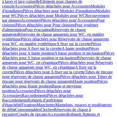
à laver et lave-vaisselle
Eléments pour charges de
console
Accessoires
Pièces détachées pour Accessoires
Modules
d'installation
Pièces détachées pour Modules d'installation
Modules
pour WC
Pièces détachées pour Modules pour WC
Recouvrement
par plaques
Accessoires
Pièces détachées pour Accessoires
Pour
cloisons
Pièces détachées pour Pour cloisons
Pour systèmes
d'alimentation
Pour évacuation
Réservoirs de chasse
apparents
Réservoirs de chasse apparents pour WC, en matière
synthétique
Pièces détachées pour Réservoirs de chasse apparents
pour WC, en matière synthétique
A fixer sur la cuvette
Pièces
détachées pour A fixer sur la cuvette
A haute position
Pièces
détachées pour A haute position
A basse position et mi-hauteur
Pièces
détachées pour A basse position et mi-hauteur
Réservoirs de chasse
apparents pour WC, en céramique
Pièces détachées pour Réservoirs
de chasse apparents pour WC, en céramique
A fixer sur la
cuvette
Pièces détachées pour A fixer sur la cuvette
Tubes de rinçage
pour réservoirs de chasse apparents
Pièces détachées pour Tubes de
rinçage pour réservoirs de chasse apparents
Haute position
Pièces
détachées pour Haute position
Basse et moyenne
position
Accessoires
Pièces détachées pour
Accessoires
Raccordements
Pièces détachées pour
Raccordements
Robinets d'arrêt
Joints
d'étanchéité
Fixations
Manchettes
Mamelons, rosaces et modérateurs
de débit
Consommables
Cloches
Réservoirs de chasse à
encastrer
Coudes de rinçage
Accessoires
Robinets flotteurs et