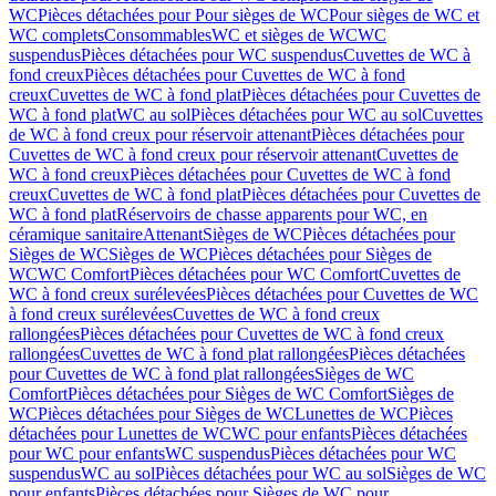
WC
Pièces détachées pour Pour sièges de WC
Pour sièges de WC et
WC complets
Consommables
WC et sièges de WC
WC
suspendus
Pièces détachées pour WC suspendus
Cuvettes de WC à
fond creux
Pièces détachées pour Cuvettes de WC à fond
creux
Cuvettes de WC à fond plat
Pièces détachées pour Cuvettes de
WC à fond plat
WC au sol
Pièces détachées pour WC au sol
Cuvettes
de WC à fond creux pour réservoir attenant
Pièces détachées pour
Cuvettes de WC à fond creux pour réservoir attenant
Cuvettes de
WC à fond creux
Pièces détachées pour Cuvettes de WC à fond
creux
Cuvettes de WC à fond plat
Pièces détachées pour Cuvettes de
WC à fond plat
Réservoirs de chasse apparents pour WC, en
céramique sanitaire
Attenant
Sièges de WC
Pièces détachées pour
Sièges de WC
Sièges de WC
Pièces détachées pour Sièges de
WC
WC Comfort
Pièces détachées pour WC Comfort
Cuvettes de
WC à fond creux surélevées
Pièces détachées pour Cuvettes de WC
à fond creux surélevées
Cuvettes de WC à fond creux
rallongées
Pièces détachées pour Cuvettes de WC à fond creux
rallongées
Cuvettes de WC à fond plat rallongées
Pièces détachées
pour Cuvettes de WC à fond plat rallongées
Sièges de WC
Comfort
Pièces détachées pour Sièges de WC Comfort
Sièges de
WC
Pièces détachées pour Sièges de WC
Lunettes de WC
Pièces
détachées pour Lunettes de WC
WC pour enfants
Pièces détachées
pour WC pour enfants
WC suspendus
Pièces détachées pour WC
suspendus
WC au sol
Pièces détachées pour WC au sol
Sièges de WC
pour enfants
Pièces détachées pour Sièges de WC pour