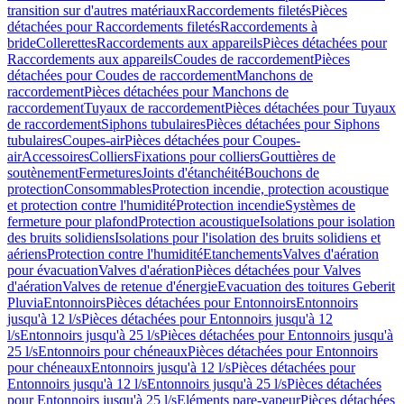
transition sur d'autres matériaux
Raccordements filetés
Pièces
détachées pour Raccordements filetés
Raccordements à
bride
Collerettes
Raccordements aux appareils
Pièces détachées pour
Raccordements aux appareils
Coudes de raccordement
Pièces
détachées pour Coudes de raccordement
Manchons de
raccordement
Pièces détachées pour Manchons de
raccordement
Tuyaux de raccordement
Pièces détachées pour Tuyaux
de raccordement
Siphons tubulaires
Pièces détachées pour Siphons
tubulaires
Coupes-air
Pièces détachées pour Coupes-
air
Accessoires
Colliers
Fixations pour colliers
Gouttières de
soutènement
Fermetures
Joints d'étanchéité
Bouchons de
protection
Consommables
Protection incendie, protection acoustique
et protection contre l'humidité
Protection incendie
Systèmes de
fermeture pour plafond
Protection acoustique
Isolations pour isolation
des bruits solidiens
Isolations pour l'isolation des bruits solidiens et
aériens
Protection contre l'humidité
Etanchements
Valves d'aération
pour évacuation
Valves d'aération
Pièces détachées pour Valves
d'aération
Valves de retenue d'énergie
Evacuation des toitures Geberit
Pluvia
Entonnoirs
Pièces détachées pour Entonnoirs
Entonnoirs
jusqu'à 12 l/s
Pièces détachées pour Entonnoirs jusqu'à 12
l/s
Entonnoirs jusqu'à 25 l/s
Pièces détachées pour Entonnoirs jusqu'à
25 l/s
Entonnoirs pour chéneaux
Pièces détachées pour Entonnoirs
pour chéneaux
Entonnoirs jusqu'à 12 l/s
Pièces détachées pour
Entonnoirs jusqu'à 12 l/s
Entonnoirs jusqu'à 25 l/s
Pièces détachées
pour Entonnoirs jusqu'à 25 l/s
Eléments pare-vapeur
Pièces détachées