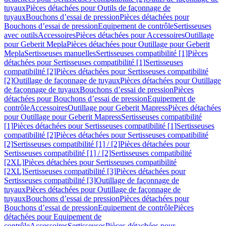
tuyaux
Pièces détachées pour Outils de façonnage de
tuyaux
Bouchons d’essai de pression
Pièces détachées pour
Bouchons d’essai de pression
Equipement de contrôle
Sertisseuses
avec outils
Accessoires
Pièces détachées pour Accessoires
Outillage
pour Geberit Mepla
Pièces détachées pour Outillage pour Geberit
Mepla
Sertisseuses manuelles
Sertisseuses compatibilité [1]
Pièces
détachées pour Sertisseuses compatibilité [1]
Sertisseuses
compatibilité [2]
Pièces détachées pour Sertisseuses compatibilité
[2]
Outillage de façonnage de tuyaux
Pièces détachées pour Outillage
de façonnage de tuyaux
Bouchons d’essai de pression
Pièces
détachées pour Bouchons d’essai de pression
Equipement de
contrôle
Accessoires
Outillage pour Geberit Mapress
Pièces détachées
pour Outillage pour Geberit Mapress
Sertisseuses compatibilité
[1]
Pièces détachées pour Sertisseuses compatibilité [1]
Sertisseuses
compatibilité [2]
Pièces détachées pour Sertisseuses compatibilité
[2]
Sertisseuses compatibilité [1] / [2]
Pièces détachées pour
Sertisseuses compatibilité [1] / [2]
Sertisseuses compatibilité
[2XL]
Pièces détachées pour Sertisseuses compatibilité
[2XL]
Sertisseuses compatibilité [3]
Pièces détachées pour
Sertisseuses compatibilité [3]
Outillage de façonnage de
tuyaux
Pièces détachées pour Outillage de façonnage de
tuyaux
Bouchons d’essai de pression
Pièces détachées pour
Bouchons d’essai de pression
Equipement de contrôle
Pièces
détachées pour Equipement de
contrôle
Accessoires
Sertisseuses
Pièces détachées pour