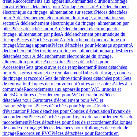
d'eau
Raccordements aux appareils
Commandes d'urinoir
Montage
encastré
Pièces détachées pour Montage encastré
A déclenchement
électronique du rinçage, alimentation sur secteur
Pièces détachées
pour A déclenchement électronique du rinçage, alimentation sur
secteur
A déclenchement électronique du rinçage, alimentation par
piles
Pièces détachées pour A déclenchement électronique du
rinçage, alimentation par piles
A déclenchement pneumatique du
rinçage
Pièces détachées pour A déclenchement pneumatique du
rinçage
Montage apparent
Pièces détachées pour Montage apparent
A
déclenchement électronique du rinçage, alimentation par piles
Pièces
détachées pour A déclenchement électronique du rinçage,
alimentation par piles
Accessoires
Pièces détachées pour
Accessoires
Sets gros œuvre et de remplacement
Pièces détachées
pour Sets gros œuvre et de remplacement
Tubes de rinçage, coudes
de rinçage et raccords
Sets de rénovation
Pièces détachées pour Sets
de rénovation
Plaques de recouvrement
Autres accessoires
Aides à la
commande
Raccordements aux appareils pour WC, urinoirs et
bidets
Garnitures d'écoulement pour WC et crachoirs
Pièces
détachées pour Garnitures d'écoulement pour WC et
crachoirs
Siphons
Pièces détachées pour Siphons
Coudes
d'évacuation
Pièces détachées pour Coudes d'évacuation
Tuyaux de
raccordement
Pièces détachées pour Tuyaux de raccordement
Sets de
raccordement
Pièces détachées pour Sets de raccordement
Rallonges
de coude de rinçage
Pièces détachées pour Rallonges de coude de
rinçage
Raccords en PVC
Pièces détachées pour Raccords en