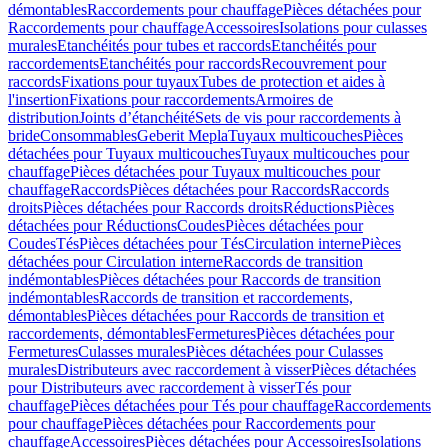
démontables
Raccordements pour chauffage
Pièces détachées pour
Raccordements pour chauffage
Accessoires
Isolations pour culasses
murales
Etanchéités pour tubes et raccords
Etanchéités pour
raccordements
Etanchéités pour raccords
Recouvrement pour
raccords
Fixations pour tuyaux
Tubes de protection et aides à
l'insertion
Fixations pour raccordements
Armoires de
distribution
Joints d’étanchéité
Sets de vis pour raccordements à
bride
Consommables
Geberit Mepla
Tuyaux multicouches
Pièces
détachées pour Tuyaux multicouches
Tuyaux multicouches pour
chauffage
Pièces détachées pour Tuyaux multicouches pour
chauffage
Raccords
Pièces détachées pour Raccords
Raccords
droits
Pièces détachées pour Raccords droits
Réductions
Pièces
détachées pour Réductions
Coudes
Pièces détachées pour
Coudes
Tés
Pièces détachées pour Tés
Circulation interne
Pièces
détachées pour Circulation interne
Raccords de transition
indémontables
Pièces détachées pour Raccords de transition
indémontables
Raccords de transition et raccordements,
démontables
Pièces détachées pour Raccords de transition et
raccordements, démontables
Fermetures
Pièces détachées pour
Fermetures
Culasses murales
Pièces détachées pour Culasses
murales
Distributeurs avec raccordement à visser
Pièces détachées
pour Distributeurs avec raccordement à visser
Tés pour
chauffage
Pièces détachées pour Tés pour chauffage
Raccordements
pour chauffage
Pièces détachées pour Raccordements pour
chauffage
Accessoires
Pièces détachées pour Accessoires
Isolations