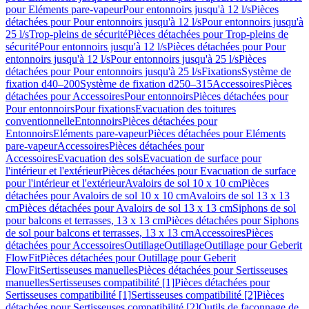
pour Eléments pare-vapeur
Pour entonnoirs jusqu'à 12 l/s
Pièces
détachées pour Pour entonnoirs jusqu'à 12 l/s
Pour entonnoirs jusqu'à
25 l/s
Trop-pleins de sécurité
Pièces détachées pour Trop-pleins de
sécurité
Pour entonnoirs jusqu'à 12 l/s
Pièces détachées pour Pour
entonnoirs jusqu'à 12 l/s
Pour entonnoirs jusqu'à 25 l/s
Pièces
détachées pour Pour entonnoirs jusqu'à 25 l/s
Fixations
Système de
fixation d40–200
Système de fixation d250–315
Accessoires
Pièces
détachées pour Accessoires
Pour entonnoirs
Pièces détachées pour
Pour entonnoirs
Pour fixations
Evacuation des toitures
conventionnelle
Entonnoirs
Pièces détachées pour
Entonnoirs
Eléments pare-vapeur
Pièces détachées pour Eléments
pare-vapeur
Accessoires
Pièces détachées pour
Accessoires
Evacuation des sols
Evacuation de surface pour
l'intérieur et l'extérieur
Pièces détachées pour Evacuation de surface
pour l'intérieur et l'extérieur
Avaloirs de sol 10 x 10 cm
Pièces
détachées pour Avaloirs de sol 10 x 10 cm
Avaloirs de sol 13 x 13
cm
Pièces détachées pour Avaloirs de sol 13 x 13 cm
Siphons de sol
pour balcons et terrasses, 13 x 13 cm
Pièces détachées pour Siphons
de sol pour balcons et terrasses, 13 x 13 cm
Accessoires
Pièces
détachées pour Accessoires
Outillage
Outillage
Outillage pour Geberit
FlowFit
Pièces détachées pour Outillage pour Geberit
FlowFit
Sertisseuses manuelles
Pièces détachées pour Sertisseuses
manuelles
Sertisseuses compatibilité [1]
Pièces détachées pour
Sertisseuses compatibilité [1]
Sertisseuses compatibilité [2]
Pièces
détachées pour Sertisseuses compatibilité [2]
Outils de façonnage de