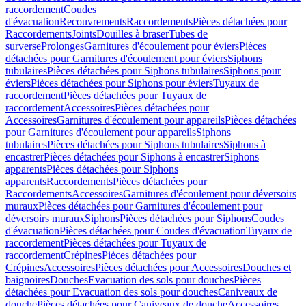
raccordement
Coudes
d'évacuation
Recouvrements
Raccordements
Pièces détachées pour
Raccordements
Joints
Douilles à braser
Tubes de
surverse
Prolonges
Garnitures d'écoulement pour éviers
Pièces
détachées pour Garnitures d'écoulement pour éviers
Siphons
tubulaires
Pièces détachées pour Siphons tubulaires
Siphons pour
éviers
Pièces détachées pour Siphons pour éviers
Tuyaux de
raccordement
Pièces détachées pour Tuyaux de
raccordement
Accessoires
Pièces détachées pour
Accessoires
Garnitures d'écoulement pour appareils
Pièces détachées
pour Garnitures d'écoulement pour appareils
Siphons
tubulaires
Pièces détachées pour Siphons tubulaires
Siphons à
encastrer
Pièces détachées pour Siphons à encastrer
Siphons
apparents
Pièces détachées pour Siphons
apparents
Raccordements
Pièces détachées pour
Raccordements
Accessoires
Garnitures d'écoulement pour déversoirs
muraux
Pièces détachées pour Garnitures d'écoulement pour
déversoirs muraux
Siphons
Pièces détachées pour Siphons
Coudes
d'évacuation
Pièces détachées pour Coudes d'évacuation
Tuyaux de
raccordement
Pièces détachées pour Tuyaux de
raccordement
Crépines
Pièces détachées pour
Crépines
Accessoires
Pièces détachées pour Accessoires
Douches et
baignoires
Douches
Evacuation des sols pour douches
Pièces
détachées pour Evacuation des sols pour douches
Caniveaux de
douche
Pièces détachées pour Caniveaux de douche
Accessoires