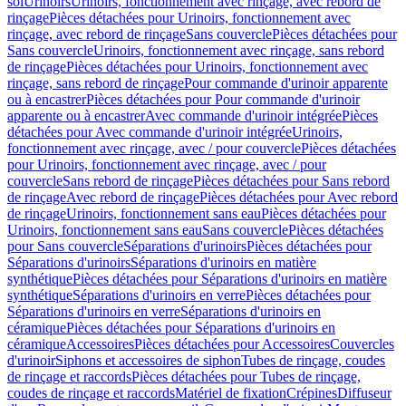
sol
Urinoirs
Urinoirs, fonctionnement avec rinçage, avec rebord de
rinçage
Pièces détachées pour Urinoirs, fonctionnement avec
rinçage, avec rebord de rinçage
Sans couvercle
Pièces détachées pour
Sans couvercle
Urinoirs, fonctionnement avec rinçage, sans rebord
de rinçage
Pièces détachées pour Urinoirs, fonctionnement avec
rinçage, sans rebord de rinçage
Pour commande d'urinoir apparente
ou à encastrer
Pièces détachées pour Pour commande d'urinoir
apparente ou à encastrer
Avec commande d'urinoir intégrée
Pièces
détachées pour Avec commande d'urinoir intégrée
Urinoirs,
fonctionnement avec rinçage, avec / pour couvercle
Pièces détachées
pour Urinoirs, fonctionnement avec rinçage, avec / pour
couvercle
Sans rebord de rinçage
Pièces détachées pour Sans rebord
de rinçage
Avec rebord de rinçage
Pièces détachées pour Avec rebord
de rinçage
Urinoirs, fonctionnement sans eau
Pièces détachées pour
Urinoirs, fonctionnement sans eau
Sans couvercle
Pièces détachées
pour Sans couvercle
Séparations d'urinoirs
Pièces détachées pour
Séparations d'urinoirs
Séparations d'urinoirs en matière
synthétique
Pièces détachées pour Séparations d'urinoirs en matière
synthétique
Séparations d'urinoirs en verre
Pièces détachées pour
Séparations d'urinoirs en verre
Séparations d'urinoirs en
céramique
Pièces détachées pour Séparations d'urinoirs en
céramique
Accessoires
Pièces détachées pour Accessoires
Couvercles
d'urinoir
Siphons et accessoires de siphon
Tubes de rinçage, coudes
de rinçage et raccords
Pièces détachées pour Tubes de rinçage,
coudes de rinçage et raccords
Matériel de fixation
Crépines
Diffuseur