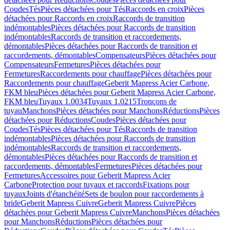
Coudes
Tés
Pièces détachées pour Tés
Raccords en croix
Pièces
détachées pour Raccords en croix
Raccords de transition
indémontables
Pièces détachées pour Raccords de transition
indémontables
Raccords de transition et raccordements,
démontables
Pièces détachées pour Raccords de transition et
raccordements, démontables
Compensateurs
Pièces détachées pour
Compensateurs
Fermetures
Pièces détachées pour
Fermetures
Raccordements pour chauffage
Pièces détachées pour
Raccordements pour chauffage
Geberit Mapress Acier Carbone,
FKM bleu
Pièces détachées pour Geberit Mapress Acier Carbone,
FKM bleu
Tuyaux 1.0034
Tuyaux 1.0215
Tronçons de
tuyau
Manchons
Pièces détachées pour Manchons
Réductions
Pièces
détachées pour Réductions
Coudes
Pièces détachées pour
Coudes
Tés
Pièces détachées pour Tés
Raccords de transition
indémontables
Pièces détachées pour Raccords de transition
indémontables
Raccords de transition et raccordements,
démontables
Pièces détachées pour Raccords de transition et
raccordements, démontables
Fermetures
Pièces détachées pour
Fermetures
Accessoires pour Geberit Mapress Acier
Carbone
Protection pour tuyaux et raccords
Fixations pour
tuyaux
Joints d'étanchéité
Sets de boulon pour raccordements à
bride
Geberit Mapress Cuivre
Geberit Mapress Cuivre
Pièces
détachées pour Geberit Mapress Cuivre
Manchons
Pièces détachées
pour Manchons
Réductions
Pièces détachées pour