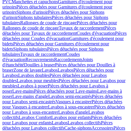
PVC
Manchettes et capuchons
Garnitures d'écoulement pour
urinoirs
Pièces détachées pour Garnitures d'écoulement pour
urinoirs
Siphons d'urinoir
Pièces détachées pour Siphons
d'urinoir
Siphons tubulaires
Pièces détachées pour Siphons
tubulaires
Rallonges de coude de rinçage
Pièces détachées pour
Rallonges de coude de rinçage
Tuyaux de raccordement
Pièces
détachées pour Tuyaux de raccordement
Coudes d'évacuation
Pièces
détachées pour Coudes d'évacuation
Garnitures d'écoulement pour
bidets
Pièces détachées pour Garnitures d'écoulement pour
bidets
Siphons tubulaires
Pièces détachées pour Siphons
tubulaires
Tuyaux de raccordement
Coudes
d'évacuation
Recouvrements
Raccordements
Joints
d'étanchéité
Douilles à braser
Pièces détachées pour Douilles à
braser
Zone de lavage
Lavabos
Lavabos
Pièces détachées pour
Lavabos
Lavabos doubles
Pièces détachées pour Lavabos
doubles
Lavabos pour meubles
Pièces détachées pour Lavabos pour
meubles
Lavabos à poser
Pièces détachées pour Lavabos à
poser
Lave-mains
Pièces détachées pour Lave-mains
Lave-mains à
poser
Lave-mains d'angle
Lavabos semi-encastrés
Pièces détachées
pour Lavabos semi-encastrés
Vasques à encastrer
Pièces détachées
pour Vasques à encastrer
Lavabos à sous-encastrer
Pièces détachées
pour Lavabos à sous-encastrer
Lavabos d'angle
Lavabos
collectifs
Lavabos Comfort
Lavabos pour enfants
Pièces détachées
pour Lavabos pour enfants
Lavabos
Lavabos collectifs
Pièces
détachées pour Lavabos collectifs
Cache-siphons
Accessoires
Pièces