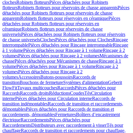
cloches
Robinets flotteurs
Pièces détachées pour Robinets
flotteurs
Robinets flotteurs pour réservoirs de chasse apparents
Pièces
détachées pour Robinets flotteurs pour réservoirs de chasse
apparents
Robinets flotteurs pour réservoirs en céramique
Pièces
détachées pour Robinets flotteurs pour réservoirs en
céramique
Robinets flotteurs pour réservoirs de chasse
universels
Pièces détachées pour Robinets flotteurs pour réservoirs
de chasse universels
Cloches
Pièces détachées pour Cloches
Rinçage
interrompable
Pièces détachées pour Rinçage interrompable
Rinçage
à 1 volume
Pièces détachées pour Rinçage à 1 volume
Rinçage à 2
volumes
Pièces détachées pour Rinçage à 2 volumes
Mécanismes de
chasse
Pièces détachées pour Mécanismes de chasse
Rinçage à 1
volume
Pièces détachées pour Rinçage à 1 volume
Rinçage à 2
volumes
Pièces détachées pour Rinçage à 2
volumes
Accessoires
Butons-poussoirs
Raccords de
transition
Bouchons de fermeture
Systèmes d'alimentation
Geberit
FlowFit
Tuyaux multicouches
Raccords
Pièces détachées pour
Raccords
Raccords droits
Réductions
Coudes
Tés
Circulation
interne
Pièces détachées pour Circulation interne
Raccords de
transition indémontables
Raccords de transition et raccordements,
démontables
Pièces détachées pour Raccords de transition et
raccordements, démontables
Fermetures
Boîtiers d’encastrement
électrique
Raccordements
Pièces détachées pour
Raccordements
Distributeurs avec raccordement à visser
Tés pour
chauffage
Raccords de transition et raccordements pour chauffage,