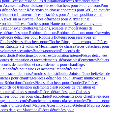
s pour Accessoires
Modules d'installation
Pièces détachées pour
ur Accessoires
Pour cloisons
Pièces détachées pour Pour cloisons
Pour
s détachées pour Réservoirs de chasse apparents pour WC, en matière
sition et mi-hauteur
Pièces détachées pour A basse position et mi-
e
A fixer sur la cuvette
Pièces détachées pour A fixer sur la
 position
Pièces détachées pour Haute position
Basse et moyenne
é
Fixations
Manchettes
Mamelons, rosaces et modérateurs de
es détachées pour Robinets flotteurs
Robinets flotteurs pour réservoirs
ue
Pièces détachées pour Robinets flotteurs pour réservoirs en
Cloches
Pièces détachées pour Cloches
Rinçage interrompable
Pièces
our Rinçage à 2 volumes
Mécanismes de chasse
Pièces détachées pour
2 volumes
Accessoires
Butons-poussoirs
Raccords de
rds droits
Réductions
Coudes
Tés
Circulation interne
Pièces détachées
cords de transition et raccordements, démontables
Fermetures
Boîtiers
ccords de transition et raccordements pour chauffage,
s
Etanchéités pour tubes et raccords
Etanchéités pour
 pour raccordements
Armoires de distribution
Joints d’étanchéité
Sets de
ouches pour chauffage
Pièces détachées pour Tuyaux multicouches
our Réductions
Coudes
Pièces détachées pour Coudes
Tés
Pièces
ccords de transition indémontables
Raccords de transition et
rmetures
Culasses murales
Pièces détachées pour Culasses
achées pour Tés pour chauffage
Raccordements pour chauffage
Pièces
tuyaux et raccords
Etanchements pour culasses murales
Fixations pour
ents à bride
Geberit Mapress Acier Inoxydable
Geberit Mapress Acier
çons de tuyau
Manchons
Pièces détachées pour