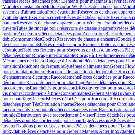
vaisselle
Pièces détachées pour Eléments pour machines à laver et lave
Modules d'installation
Modules pour WC
Pièces détachées pour Modu
systèmes d'alimentation
Pour évacuation
Réservoirs de chasse apparent
synthétique
A fixer sur la cuvette
Pièces détachées pour A fixer sur la c
hauteur
Réservoirs de chasse apparents pour WC, en céramique
Pièces
cuvette
Tubes de rinçage pour réservoirs de chasse apparents
Pièces dé
position
Accessoires
Pièces détachées pour Accessoires
Raccordements
débit
Consommables
Cloches
Réservoirs de chasse à encastrer
Coudes d
de chasse apparents
Pièces détachées pour Robinets flotteurs pour rése
céramique
Robinets flotteurs pour réservoirs de chasse universels
Pièce
détachées pour Rinçage interrompable
Rinçage à 1 volume
Pièces dét
Mécanismes de chasse
Rinçage à 1 volume
Pièces détachées pour Rin
transition
Bouchons de fermeture
Systèmes d'alimentation
Geberit Flow
pour Circulation interne
Raccords de transition indémontables
Raccords
d’encastrement électrique
Raccordements
Pièces détachées pour Racc
démontables
Raccordements pour chauffage
Pièces détachées pour Ra
raccordements
Etanchéités pour raccords
Recouvrement pour raccords
vis pour raccordements à bride
Consommables
Geberit Mepla
Tuyaux m
pour chauffage
Raccords
Pièces détachées pour Raccords
Raccords droi
détachées pour Tés
Circulation interne
Pièces détachées pour Circulati
raccordements, démontables
Pièces détachées pour Raccords de transi
murales
Distributeurs avec raccordement à visser
Pièces détachées pour
détachées pour Raccordements pour chauffage
Accessoires
Pièces dét
tuyaux
Fixations pour culasses murales
Pièces détachées pour Fixation
Inoxydable
Pièces détachées pour Geberit Mapress Acier Inoxydable
T