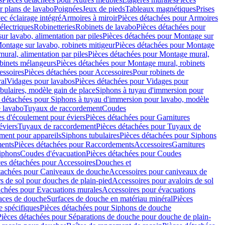
r plans de lavabo
Poignées
Jeux de pieds
Tableaux magnétiques
Prises
ec éclairage intégré
Armoires à miroir
Pièces détachées pour Armoires
 électriques
Robinetteries
Robinets de lavabo
Pièces détachées pour
ur lavabo, alimentation par piles
Pièces détachées pour Montage sur
ontage sur lavabo, robinets mitigeur
Pièces détachées pour Montage
ural, alimentation par piles
Pièces détachées pour Montage mural,
binets mélangeurs
Pièces détachées pour Montage mural, robinets
essoires
Pièces détachées pour Accessoires
Pour robinets de
ral
Vidages pour lavabos
Pièces détachées pour Vidages pour
bulaires, modèle gain de place
Siphons à tuyau d'immersion pour
 détachées pour Siphons à tuyau d'immersion pour lavabo, modèle
 lavabo
Tuyaux de raccordement
Coudes
es d'écoulement pour éviers
Pièces détachées pour Garnitures
éviers
Tuyaux de raccordement
Pièces détachées pour Tuyaux de
ment pour appareils
Siphons tubulaires
Pièces détachées pour Siphons
ents
Pièces détachées pour Raccordements
Accessoires
Garnitures
Siphons
Coudes d'évacuation
Pièces détachées pour Coudes
ces détachées pour Accessoires
Douches et
tachées pour Caniveaux de douche
Accessoires pour caniveaux de
s de sol pour douches de plain-pied
Accessoires pour avaloirs de sol
achées pour Evacuations murales
Accessoires pour évacuations
faces de douche
Surfaces de douche en matériau minéral
Pièces
 spécifiques
Pièces détachées pour Siphons de douche
Pièces détachées pour Séparations de douche pour douche de plain-