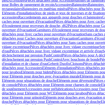
pied
Accessoires
Pièces détachées pour Accessoires
Boîtes de rangemen
pour Boîtes de rangement de recoin
Accessoires
Baignoires
Baignoires 
rectangulaires
Baignoires en matériau minéral
Pièces détachées pour Ba
Eléments d'installation
Jeux de pieds et jeux de traverses et de fixatio
accessoires
Raccordements aux appareils pour douches et baignoires
G
caches pour ouverture d'évacuation
Pièces détachées pour Avec caches
d'écoulement pour receveurs de douche, d62
Pièces détachées pour Ga
ouverture d'évacuation
Garnitures d'écoulement pour receveurs de do
détachées pour Avec caches pour ouverture d'évacuation
Sans caches 
détachées pour Caches pour ouverture d'évacuation
Garnitures d'écou
ouverture d'évacuation
Pièces détachées pour Sans caches pour ouvert
vidage excentrique
Pièces détachées pour Avec vidage excentrique
Set
d'eau
Pièces détachées pour Avec vidage excentrique et arrivée d'eau
S
déclenchement par pression PushControl
Pièces détachées pour A déc
déclenchement par pression PushControl
Avec bouchons de bonde
Piè
d'installation et de chasse d'eau
Geberit Duofix
Cloisons
Pièces détaché
détachées pour Accessoires
Eléments d'installation
Pièces détachées pou
pour lavabos
Eléments pour bidets
Pièces détachées pour Eléments pou
pour Eléments pour douches avec évacuation murale
Eléments pour do
Eléments pour séparations de douche
Eléments pour déversoirs
Pièces 
de console
Pièces détachées pour Eléments pour charges de console
El
de soutènement
Accessoires pour préfabrications
Accessoires pour l'is
détachées pour Eléments pour WC
Eléments pour lavabos
Pièces déta
pour Eléments pour urinoirs
Eléments pour douches avec évacuation 
douche
Pièces détachées pour Éléments pour séparations de douche
El