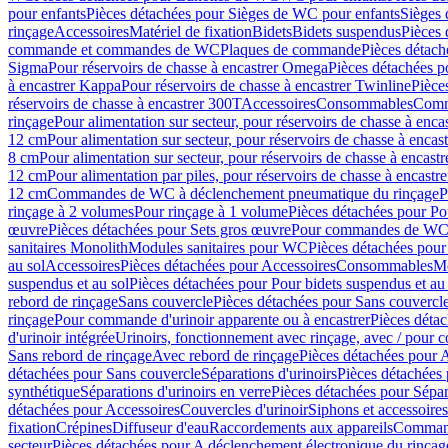
pour enfants
Pièces détachées pour Sièges de WC pour enfants
Sièges
rinçage
Accessoires
Matériel de fixation
Bidets
Bidets suspendus
Pièces 
commande et commandes de WC
Plaques de commande
Pièces détac
Sigma
Pour réservoirs de chasse à encastrer Omega
Pièces détachées p
à encastrer Kappa
Pour réservoirs de chasse à encastrer Twinline
Pièce
réservoirs de chasse à encastrer 300T
Accessoires
Consommables
Comm
rinçage
Pour alimentation sur secteur, pour réservoirs de chasse à enc
12 cm
Pour alimentation sur secteur, pour réservoirs de chasse à enca
8 cm
Pour alimentation sur secteur, pour réservoirs de chasse à encas
12 cm
Pour alimentation par piles, pour réservoirs de chasse à encast
12 cm
Commandes de WC à déclenchement pneumatique du rinçage
P
rinçage à 2 volumes
Pour rinçage à 1 volume
Pièces détachées pour Po
œuvre
Pièces détachées pour Sets gros œuvre
Pour commandes de WC à
sanitaires Monolith
Modules sanitaires pour WC
Pièces détachées pou
au sol
Accessoires
Pièces détachées pour Accessoires
Consommables
Mo
suspendus et au sol
Pièces détachées pour Pour bidets suspendus et au 
rebord de rinçage
Sans couvercle
Pièces détachées pour Sans couvercl
rinçage
Pour commande d'urinoir apparente ou à encastrer
Pièces déta
d'urinoir intégrée
Urinoirs, fonctionnement avec rinçage, avec / pour c
Sans rebord de rinçage
Avec rebord de rinçage
Pièces détachées pour 
détachées pour Sans couvercle
Séparations d'urinoirs
Pièces détachées 
synthétique
Séparations d'urinoirs en verre
Pièces détachées pour Sépara
détachées pour Accessoires
Couvercles d'urinoir
Siphons et accessoire
fixation
Crépines
Diffuseur d'eau
Raccordements aux appareils
Command
secteur
Pièces détachées pour A déclenchement électronique du rinçage