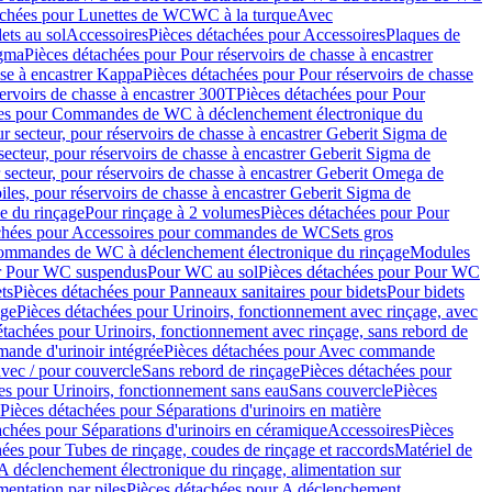
achées pour Lunettes de WC
WC à la turque
Avec
ets au sol
Accessoires
Pièces détachées pour Accessoires
Plaques de
igma
Pièces détachées pour Pour réservoirs de chasse à encastrer
sse à encastrer Kappa
Pièces détachées pour Pour réservoirs de chasse
ervoirs de chasse à encastrer 300T
Pièces détachées pour Pour
ées pour Commandes de WC à déclenchement électronique du
r secteur, pour réservoirs de chasse à encastrer Geberit Sigma de
secteur, pour réservoirs de chasse à encastrer Geberit Sigma de
 secteur, pour réservoirs de chasse à encastrer Geberit Omega de
iles, pour réservoirs de chasse à encastrer Geberit Sigma de
 du rinçage
Pour rinçage à 2 volumes
Pièces détachées pour Pour
achées pour Accessoires pour commandes de WC
Sets gros
commandes de WC à déclenchement électronique du rinçage
Modules
ur Pour WC suspendus
Pour WC au sol
Pièces détachées pour Pour WC
ts
Pièces détachées pour Panneaux sanitaires pour bidets
Pour bidets
age
Pièces détachées pour Urinoirs, fonctionnement avec rinçage, avec
étachées pour Urinoirs, fonctionnement avec rinçage, sans rebord de
nde d'urinoir intégrée
Pièces détachées pour Avec commande
avec / pour couvercle
Sans rebord de rinçage
Pièces détachées pour
es pour Urinoirs, fonctionnement sans eau
Sans couvercle
Pièces
Pièces détachées pour Séparations d'urinoirs en matière
achées pour Séparations d'urinoirs en céramique
Accessoires
Pièces
hées pour Tubes de rinçage, coudes de rinçage et raccords
Matériel de
A déclenchement électronique du rinçage, alimentation sur
mentation par piles
Pièces détachées pour A déclenchement