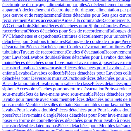
électronique du rinçage, alimentation par piles
A déclenchement pneum
apparent
A déclenchement électronique du rinçage, alimentation par pi
gros œuvre et de remplacement
Pièces détachées pour Sets gros œuvr
recouvrement
Autres accessoires
Aides à la commande
Raccordements a
WC et crachoirs
Siphons
Pièces détachées pour Siphons
Coudes d'évac
raccordement
Pièces détachées pour Sets de raccordement
Rallonges d
PVC
Manchettes et capuchons
Garnitures d'écoulement pour urinoirs
P
détachées pour Siphons tubulaires
Rallonges de coude de rinçage
Pièce
d'évacuation
Pièces détachées pour Coudes d'évacuation
Garnitures d'
tubulaires
Tuyaux de raccordement
Coudes d'évacuation
Recouvrement
pour Lavabos
Lavabos doubles
Pièces détachées pour Lavabos double
mains
Pièces détachées pour Lave-mains
Lave-mains à poser
Lave-main
encastrer
Lavabos à sous-encastrer
Pièces détachées pour Lavabos à so
enfants
Lavabos
Lavabos collectifs
Pièces détachées pour Lavabos colle
détachées pour Déversoirs muraux
Crachoirs
Pièces détachées pour Cr
Bacs de laboratoire
Lavabos pour salles de classe
Pièces détachées pou
siphons
Accessoires
Caches pour ouverture d'évacuation
Porte-serviette
sous-meuble
Sets de lave-mains avec sous-meuble
Pièces détachées po
lavabo pour meuble avec sous-meuble
Pièces détachées pour Sets de
sous-meuble
Meubles de salles de bains
Sous-meubles pour lavabo
Pièc
lavabos
Pour lavabos doubles
Pièces détachées pour Pour lavabos dou
poser
Pour lave-mains d'angle
Pièces détachées pour Pour lave-mains d
poser en forme de coupelle
Pièces détachées pour Pour lavabo à poser
encastrer
Meubles latéraux bas
Pièces détachées pour Meubles latéraux
hautes
Pièces détachées pour Colonnes mi-hautes
Armoires hautes com