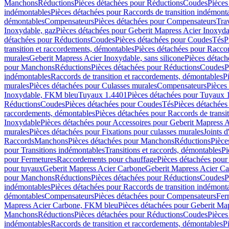
Manchons
Réductions
Pièces détachées pour Réductions
Coudes
Pièces
indémontables
Pièces détachées pour Raccords de transition indémont
démontables
Compensateurs
Pièces détachées pour Compensateurs
Tra
Inoxydable, gaz
Pièces détachées pour Geberit Mapress Acier Inoxyda
détachées pour Réductions
Coudes
Pièces détachées pour Coudes
Tés
P
transition et raccordements, démontables
Pièces détachées pour Raccor
murales
Geberit Mapress Acier Inoxydable, sans silicone
Pièces détach
pour Manchons
Réductions
Pièces détachées pour Réductions
Coudes
P
indémontables
Raccords de transition et raccordements, démontables
P
murales
Pièces détachées pour Culasses murales
Compensateurs
Pièces
Inoxydable, FKM bleu
Tuyaux 1.4401
Pièces détachées pour Tuyaux 
Réductions
Coudes
Pièces détachées pour Coudes
Tés
Pièces détachées
raccordements, démontables
Pièces détachées pour Raccords de transi
Inoxydable
Pièces détachées pour Accessoires pour Geberit Mapress 
murales
Pièces détachées pour Fixations pour culasses murales
Joints d
Raccords
Manchons
Pièces détachées pour Manchons
Réductions
Pièce
pour Transitions indémontables
Transitions et raccords, démontables
Pi
pour Fermetures
Raccordements pour chauffage
Pièces détachées pou
pour tuyaux
Geberit Mapress Acier Carbone
Geberit Mapress Acier C
pour Manchons
Réductions
Pièces détachées pour Réductions
Coudes
P
indémontables
Pièces détachées pour Raccords de transition indémont
démontables
Compensateurs
Pièces détachées pour Compensateurs
Fer
Mapress Acier Carbone, FKM bleu
Pièces détachées pour Geberit M
Manchons
Réductions
Pièces détachées pour Réductions
Coudes
Pièces
indémontables
Raccords de transition et raccordements, démontables
P