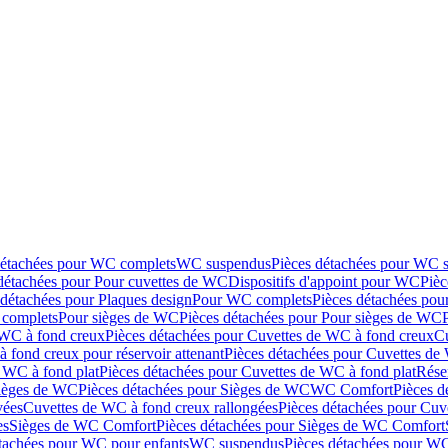
détachées pour WC complets
WC suspendus
Pièces détachées pour WC 
détachées pour Pour cuvettes de WC
Dispositifs d'appoint pour WC
Pièc
 détachées pour Plaques design
Pour WC complets
Pièces détachées po
complets
Pour sièges de WC
Pièces détachées pour Pour sièges de WC
 WC à fond creux
Pièces détachées pour Cuvettes de WC à fond creux
Cu
 fond creux pour réservoir attenant
Pièces détachées pour Cuvettes de 
 WC à fond plat
Pièces détachées pour Cuvettes de WC à fond plat
Rése
ièges de WC
Pièces détachées pour Sièges de WC
WC Comfort
Pièces 
vées
Cuvettes de WC à fond creux rallongées
Pièces détachées pour Cuv
es
Sièges de WC Comfort
Pièces détachées pour Sièges de WC Comfort
tachées pour WC pour enfants
WC suspendus
Pièces détachées pour W