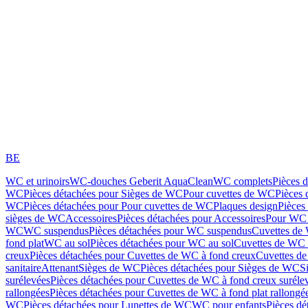
BE
WC et urinoirs
WC-douches Geberit AquaClean
WC complets
Pièces 
WC
Pièces détachées pour Sièges de WC
Pour cuvettes de WC
Pièces 
WC
Pièces détachées pour Pour cuvettes de WC
Plaques design
Pièces
sièges de WC
Accessoires
Pièces détachées pour Accessoires
Pour WC 
WC
WC suspendus
Pièces détachées pour WC suspendus
Cuvettes de
fond plat
WC au sol
Pièces détachées pour WC au sol
Cuvettes de WC à
creux
Pièces détachées pour Cuvettes de WC à fond creux
Cuvettes de
sanitaire
Attenant
Sièges de WC
Pièces détachées pour Sièges de WC
S
surélevées
Pièces détachées pour Cuvettes de WC à fond creux suréle
rallongées
Pièces détachées pour Cuvettes de WC à fond plat rallongé
WC
Pièces détachées pour Lunettes de WC
WC pour enfants
Pièces dé