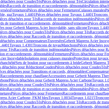
 détachées pour Coudes
Tés
Pièces détachées pour Tés
Circulation intern
ables
Raccords de transition et raccordements, démontables
Pièces détac
versées
Fermetures
Pièces détachées pour Fermetures
Culasses murales
Pi
ble, gaz
Tuyaux 1.4401
Pièces détachées pour Tuyaux 1.4401
Tronçons 
ièces détachées pour Tés
Raccords de transition indémontables
Pièces d
ds de transition et raccordements, démontables
Fermetures
Pièces détac
ées pour Geberit Mapress Acier Inoxydable, sans silicone
Tuyaux 1.440
ièces détachées pour Coudes
Tés
Pièces détachées pour Tés
Raccords de 
ièces détachées pour Raccords de transition et raccordements, démontab
 détachées pour Compensateurs
Traversées
Geberit Mapress Acier Inox
1.4401
Tuyaux 1.4301
Tronçons de tuyau
Manchons
Pièces détachées p
 pour Tés
Raccords de transition indémontables
Pièces détachées pour Ra
tion et raccordements, démontables
Fermetures
Pièces détachées pour Fe
Acier Inoxydable
Isolations pour culasses murales
Protection pour tuyaux
'étanchéité
Sets de boulon pour raccordements à bride
Geberit Mapress 
s détachées pour Réductions
Coudes
Pièces détachées pour Coudes
Tés
P
èces détachées pour Transitions et raccords, démontables
Compensateur
r Raccordements pour chauffage
Accessoires pour Geberit Mapress The
arbone
Pièces détachées pour Geberit Mapress Acier Carbone
Tuyaux 1.
ièces détachées pour Coudes
Tés
Pièces détachées pour Tés
Raccords en
ables
Raccords de transition et raccordements, démontables
Pièces détac
metures
Pièces détachées pour Fermetures
Raccordements pour chauffag
apress Acier Carbone, FKM bleu
Tuyaux 1.0034
Tuyaux 1.0215
Tronçons
 détachées pour Coudes
Tés
Pièces détachées pour Tés
Raccords de trans
ièces détachées pour Raccords de transition et raccordements, démontab