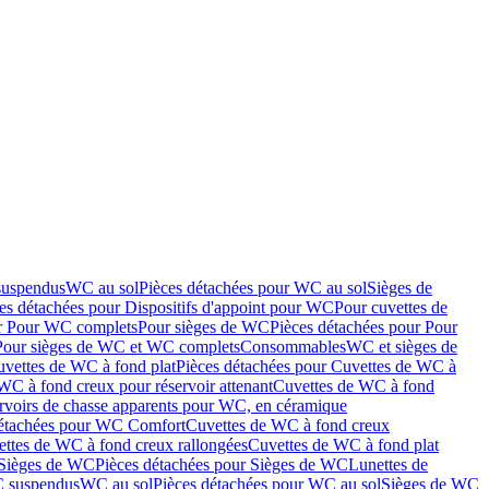
suspendus
WC au sol
Pièces détachées pour WC au sol
Sièges de
es détachées pour Dispositifs d'appoint pour WC
Pour cuvettes de
ur Pour WC complets
Pour sièges de WC
Pièces détachées pour Pour
Pour sièges de WC et WC complets
Consommables
WC et sièges de
vettes de WC à fond plat
Pièces détachées pour Cuvettes de WC à
WC à fond creux pour réservoir attenant
Cuvettes de WC à fond
rvoirs de chasse apparents pour WC, en céramique
détachées pour WC Comfort
Cuvettes de WC à fond creux
ettes de WC à fond creux rallongées
Cuvettes de WC à fond plat
Sièges de WC
Pièces détachées pour Sièges de WC
Lunettes de
C suspendus
WC au sol
Pièces détachées pour WC au sol
Sièges de WC