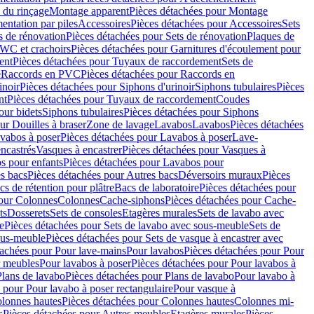
 du rinçage
Montage apparent
Pièces détachées pour Montage
entation par piles
Accessoires
Pièces détachées pour Accessoires
Sets
s de rénovation
Pièces détachées pour Sets de rénovation
Plaques de
 WC et crachoirs
Pièces détachées pour Garnitures d'écoulement pour
ent
Pièces détachées pour Tuyaux de raccordement
Sets de
e
Raccords en PVC
Pièces détachées pour Raccords en
inoir
Pièces détachées pour Siphons d'urinoir
Siphons tubulaires
Pièces
nt
Pièces détachées pour Tuyaux de raccordement
Coudes
our bidets
Siphons tubulaires
Pièces détachées pour Siphons
ur Douilles à braser
Zone de lavage
Lavabos
Lavabos
Pièces détachées
vabos à poser
Pièces détachées pour Lavabos à poser
Lave-
ncastrés
Vasques à encastrer
Pièces détachées pour Vasques à
s pour enfants
Pièces détachées pour Lavabos pour
s bacs
Pièces détachées pour Autres bacs
Déversoirs muraux
Pièces
cs de rétention pour plâtre
Bacs de laboratoire
Pièces détachées pour
pour Colonnes
Colonnes
Cache-siphons
Pièces détachées pour Cache-
ts
Dosserets
Sets de consoles
Etagères murales
Sets de lavabo avec
e
Pièces détachées pour Sets de lavabo avec sous-meuble
Sets de
ous-meuble
Pièces détachées pour Sets de vasque à encastrer avec
tachées pour Pour lave-mains
Pour lavabos
Pièces détachées pour Pour
r meubles
Pour lavabos à poser
Pièces détachées pour Pour lavabos à
Plans de lavabo
Pièces détachées pour Plans de lavabo
Pour lavabo à
 pour Pour lavabo à poser rectangulaire
Pour vasque à
lonnes hautes
Pièces détachées pour Colonnes hautes
Colonnes mi-
s
Pièces détachées pour Autres meubles
Etagères murales
Pièces