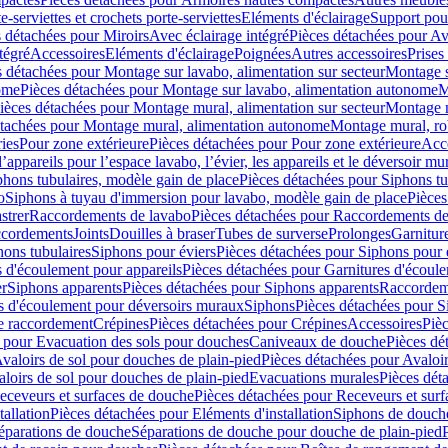
e-serviettes et crochets porte-serviettes
Eléments d'éclairage
Support pou
 détachées pour Miroirs
Avec éclairage intégré
Pièces détachées pour Av
tégré
Accessoires
Eléments d'éclairage
Poignées
Autres accessoires
Prises
s détachées pour Montage sur lavabo, alimentation sur secteur
Montage s
ome
Pièces détachées pour Montage sur lavabo, alimentation autonome
M
ièces détachées pour Montage mural, alimentation sur secteur
Montage m
étachées pour Montage mural, alimentation autonome
Montage mural, ro
ries
Pour zone extérieure
Pièces détachées pour Pour zone extérieure
Acc
ppareils pour l’espace lavabo, l’évier, les appareils et le déversoir mu
phons tubulaires, modèle gain de place
Pièces détachées pour Siphons tu
o
Siphons à tuyau d'immersion pour lavabo, modèle gain de place
Pièces
strer
Raccordements de lavabo
Pièces détachées pour Raccordements de
ccordements
Joints
Douilles à braser
Tubes de surverse
Prolonges
Garnitur
hons tubulaires
Siphons pour éviers
Pièces détachées pour Siphons pour 
s d'écoulement pour appareils
Pièces détachées pour Garnitures d'écoule
er
Siphons apparents
Pièces détachées pour Siphons apparents
Raccordem
es d'écoulement pour déversoirs muraux
Siphons
Pièces détachées pour 
e raccordement
Crépines
Pièces détachées pour Crépines
Accessoires
Piè
 pour Evacuation des sols pour douches
Caniveaux de douche
Pièces dé
valoirs de sol pour douches de plain-pied
Pièces détachées pour Avaloir
loirs de sol pour douches de plain-pied
Evacuations murales
Pièces dét
eceveurs et surfaces de douche
Pièces détachées pour Receveurs et sur
tallation
Pièces détachées pour Eléments d'installation
Siphons de douche
éparations de douche
Séparations de douche pour douche de plain-pied