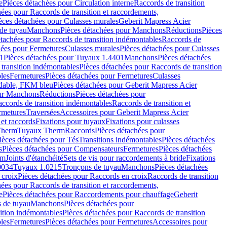
e
Pièces détachées pour Circulation interne
Raccords de transition
hées pour Raccords de transition et raccordements,
èces détachées pour Culasses murales
Geberit Mapress Acier
de tuyau
Manchons
Pièces détachées pour Manchons
Réductions
Pièces
étachées pour Raccords de transition indémontables
Raccords de
hées pour Fermetures
Culasses murales
Pièces détachées pour Culasses
1
Pièces détachées pour Tuyaux 1.4401
Manchons
Pièces détachées
transition indémontables
Pièces détachées pour Raccords de transition
les
Fermetures
Pièces détachées pour Fermetures
Culasses
ydable, FKM bleu
Pièces détachées pour Geberit Mapress Acier
our Manchons
Réductions
Pièces détachées pour
ccords de transition indémontables
Raccords de transition et
rmetures
Traversées
Accessoires pour Geberit Mapress Acier
 et raccords
Fixations pour tuyaux
Fixations pour culasses
Therm
Tuyaux Therm
Raccords
Pièces détachées pour
ièces détachées pour Tés
Transitions indémontables
Pièces détachées
s
Pièces détachées pour Compensateurs
Fermetures
Pièces détachées
rm
Joints d'étanchéité
Sets de vis pour raccordements à bride
Fixations
0034
Tuyaux 1.0215
Tronçons de tuyau
Manchons
Pièces détachées
 croix
Pièces détachées pour Raccords en croix
Raccords de transition
hées pour Raccords de transition et raccordements,
e
Pièces détachées pour Raccordements pour chauffage
Geberit
 de tuyau
Manchons
Pièces détachées pour
ition indémontables
Pièces détachées pour Raccords de transition
les
Fermetures
Pièces détachées pour Fermetures
Accessoires pour