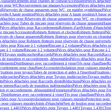
-vaisselle
Eléments pour charges de console
Accessoires
Pièces détachée
les pour WC
Recouvrement par plaques
Accessoires
Pièces détachées po
s
Réservoirs de chasse apparents pour WC, en matière synthétique
Pièce
uvette
A haute position
Pièces détachées pour A haute position
A basse po
 détachées pour Réservoirs de chasse apparents pour WC, en céramiqu
tachées pour Tubes de rinçage pour réservoirs de chasse apparents
Haute
Pièces détachées pour Raccordements
Robinets d'arrêt
Joints d'étanchéit
e rinçage
Accessoires
Robinets flotteurs et cloches
Robinets flotteurs
Pièc
rvoirs de chasse apparents
Robinets flotteurs pour réservoirs en céramiq
s détachées pour Robinets flotteurs pour réservoirs de chasse universels
achées pour Rinçage à 1 volume
Rinçage à 2 volumes
Pièces détachées p
çage à 1 volume
Rinçage à 2 volumes
Pièces détachées pour Rinçage à 
Fit
Tuyaux multicouches
Raccords
Pièces détachées pour Raccords
Racco
 de transition et raccordements, démontables
Pièces détachées pour Rac
ordements
Distributeurs avec raccordement à visser
Tés pour chauffage
Ra
ccordements pour chauffage
Accessoires
Isolations pour culasses murale
Fixations pour tuyaux
Tubes de protection et aides à l'insertion
Fixations
ulticouches
Pièces détachées pour Tuyaux multicouches
Tuyaux multic
ts
Pièces détachées pour Raccords droits
Réductions
Pièces détachées p
on interne
Raccords de transition indémontables
Pièces détachées pour Ra
tion et raccordements, démontables
Fermetures
Pièces détachées pour Fe
 Distributeurs avec raccordement à visser
Tés pour chauffage
Pièces dét
achées pour Accessoires
Isolations pour culasses murales
Protection pour 
s pour culasses murales
Joints d'étanchéité
Sets de boulon pour raccordem
uyaux 1.4401
Pièces détachées pour Tuyaux 1.4401
Tuyaux 1.4301
Tron