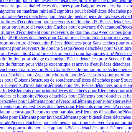
t de recoin pour douches
Pièces détachées pour Boîtes de rangement d
en acrylique sanitaire
Pièces détachées pour Baignoires en acrylique sani
ignoires en matériau minéral
Baignoires pour bébés
Pièces détachées po
ns murales
Pièces détachées pour Jeux de pieds et jeux de traverses et de 
arnitures d'écoulement pour receveurs de douche, d52
Pièces détachées
 pour ouverture d'évacuation
Caches pour ouverture d'évacuation
Pièces
rnitures d'écoulement pour receveurs de douche, d62
Avec caches pour 
uche, d90
Pièces détachées pour Garnitures d'écoulement pour receveur
pour ouverture d'évacuation
Pièces détachées pour Sans caches pour ouv
lement pour receveurs de douche Sestra
Pièces détachées pour Garniture
ure d'évacuation
Garnitures d'écoulement pour baignoires, d52
Pièces dé
s de finition pour vidage excentrique
Pièces détachées pour Sets de finit
ets de finition pour vidage excentrique et arrivée d'eau
Pièces détachées 
lenchement par pression PushControl
Sets de finition pour déclencheme
ces détachées pour Avec bouchons de bonde
Accessoires pour garniture
es pour Cloisons
Structures de soutènement
Pièces détachées pour Struc
r Eléments d'installation
Eléments pour WC
Pièces détachées pour El
r bidets
Eléments pour urinoirs
Pièces détachées pour Eléments pour uri
uches et baignoires
Pièces détachées pour Eléments pour douches et ba
détachées pour Eléments pour déversoirs
Eléments pour robinetteries
Piè
éments pour éviers
Pièces détachées pour Eléments pour éviers
Accessoi
olation acoustique
Recouvrement par plaques
Eléments d'installation
Pièce
chées pour Eléments pour lavabos
Eléments pour bidets
Pièces détachées
murale
Pièces détachées pour Eléments pour douches avec évacuation m
éments pour robinetteries et appareils
Pièces détachées pour Eléments pou