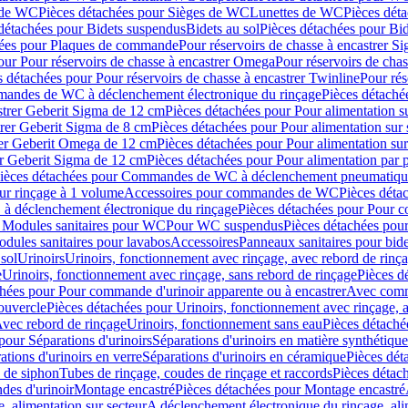
 de WC
Pièces détachées pour Sièges de WC
Lunettes de WC
Pièces dét
détachées pour Bidets suspendus
Bidets au sol
Pièces détachées pour Bid
hées pour Plaques de commande
Pour réservoirs de chasse à encastrer S
our Pour réservoirs de chasse à encastrer Omega
Pour réservoirs de cha
s détachées pour Pour réservoirs de chasse à encastrer Twinline
Pour rés
andes de WC à déclenchement électronique du rinçage
Pièces détach
astrer Geberit Sigma de 12 cm
Pièces détachées pour Pour alimentation su
strer Geberit Sigma de 8 cm
Pièces détachées pour Pour alimentation sur 
trer Geberit Omega de 12 cm
Pièces détachées pour Pour alimentation sur
rer Geberit Sigma de 12 cm
Pièces détachées pour Pour alimentation par p
ièces détachées pour Commandes de WC à déclenchement pneumatique
ur rinçage à 1 volume
Accessoires pour commandes de WC
Pièces dét
 déclenchement électronique du rinçage
Pièces détachées pour Pour 
r Modules sanitaires pour WC
Pour WC suspendus
Pièces détachées po
dules sanitaires pour lavabos
Accessoires
Panneaux sanitaires pour bide
sol
Urinoirs
Urinoirs, fonctionnement avec rinçage, avec rebord de rinç
e
Urinoirs, fonctionnement avec rinçage, sans rebord de rinçage
Pièces d
chées pour Pour commande d'urinoir apparente ou à encastrer
Avec comma
ouvercle
Pièces détachées pour Urinoirs, fonctionnement avec rinçage, 
Avec rebord de rinçage
Urinoirs, fonctionnement sans eau
Pièces détaché
pour Séparations d'urinoirs
Séparations d'urinoirs en matière synthétique
tions d'urinoirs en verre
Séparations d'urinoirs en céramique
Pièces dét
s de siphon
Tubes de rinçage, coudes de rinçage et raccords
Pièces détac
es d'urinoir
Montage encastré
Pièces détachées pour Montage encastré
, alimentation sur secteur
A déclenchement électronique du rinçage, ali