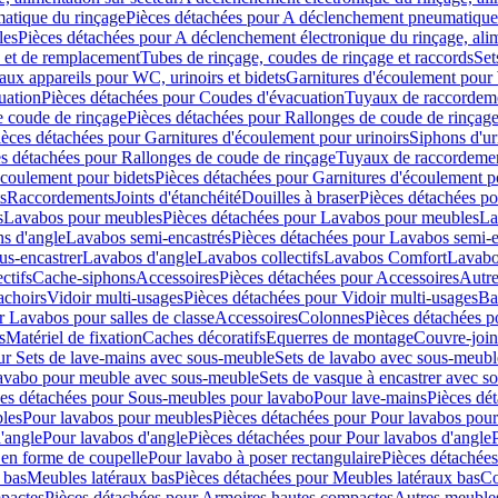
atique du rinçage
Pièces détachées pour A déclenchement pneumatique
les
Pièces détachées pour A déclenchement électronique du rinçage, alim
e et de remplacement
Tubes de rinçage, coudes de rinçage et raccords
Set
ux appareils pour WC, urinoirs et bidets
Garnitures d'écoulement pour
uation
Pièces détachées pour Coudes d'évacuation
Tuyaux de raccordem
e coude de rinçage
Pièces détachées pour Rallonges de coude de rinçag
ièces détachées pour Garnitures d'écoulement pour urinoirs
Siphons d'ur
s détachées pour Rallonges de coude de rinçage
Tuyaux de raccordeme
écoulement pour bidets
Pièces détachées pour Garnitures d'écoulement p
s
Raccordements
Joints d'étanchéité
Douilles à braser
Pièces détachées po
s
Lavabos pour meubles
Pièces détachées pour Lavabos pour meubles
La
s d'angle
Lavabos semi-encastrés
Pièces détachées pour Lavabos semi-e
us-encastrer
Lavabos d'angle
Lavabos collectifs
Lavabos Comfort
Lavabo
ctifs
Cache-siphons
Accessoires
Pièces détachées pour Accessoires
Autre
achoirs
Vidoir multi-usages
Pièces détachées pour Vidoir multi-usages
Ba
r Lavabos pour salles de classe
Accessoires
Colonnes
Pièces détachées 
s
Matériel de fixation
Caches décoratifs
Equerres de montage
Couvre-join
ur Sets de lave-mains avec sous-meuble
Sets de lavabo avec sous-meubl
 lavabo pour meuble avec sous-meuble
Sets de vasque à encastrer avec s
es détachées pour Sous-meubles pour lavabo
Pour lave-mains
Pièces dé
bles
Pour lavabos pour meubles
Pièces détachées pour Pour lavabos pou
'angle
Pour lavabos d'angle
Pièces détachées pour Pour lavabos d'angle
 en forme de coupelle
Pour lavabo à poser rectangulaire
Pièces détachées
 bas
Meubles latéraux bas
Pièces détachées pour Meubles latéraux bas
Co
pactes
Pièces détachées pour Armoires hautes compactes
Autres meuble