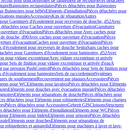
e recoin pour douches
Boîtes de rangement de recoin
Pièces détachées
taire
Baignoires rectangulaires
Pièces détachées pour Baignoires
ur Baignoires pour bébés
Eléments d'installation
Pièces détachées pour
fixations murales
Accessoires
Kits de réparation
Autres
 pour Garnitures d'écoulement pour receveurs de douche, d52
Avec
 détachées pour Caches pour ouverture d'évacuation
Garnitures
ouverture d'évacuation
Pièces détachées pour Avec caches pour
s de douche, d90
Avec caches pour ouverture d'évacuation
Pièces
erture d'évacuation
Caches pour ouverture d'évacuation
Pièces
s d'écoulement pour receveurs de douche Sestra
Sans caches pour
tachées pour Garnitures d'écoulement pour baignoires, d52
Avec
ion pour vidage excentrique
Avec vidage excentrique et arrivée
pour Sets de finition pour vidage excentrique et arrivée d'eau
A
nt par pression PushControl
Pièces détachées pour Sets de finition pour
s d'écoulement pour baignoires
Sets de raccordement
Systèmes
tures de soutènement
Recouvrement par plaques
Accessoires
Pièces
éments pour WC
Eléments pour lavabos
Pièces détachées pour Eléments
noirs
Eléments pour douches avec évacuation murale
Pièces détachées
ignoires
Eléments pour séparations de douche
Pièces détachées pour
ces détachées pour Eléments pour robinetteries
Eléments pour charges
res
Pièces détachées pour Accessoires
Geberit GIS
Cloisons
Structures
s détachées pour Eléments d'installation
Eléments pour WC
Pièces
 pour Eléments pour bidets
Eléments pour urinoirs
Pièces détachées
urale
Éléments pour douches
Éléments pour séparations de
r robinetteries et appareils
Eléments pour machines à laver et lave-