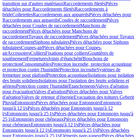
transition sur d'autres matériaux
Raccordements filetés
Pièces
détachées pour Raccordements filetés
Raccordements à
bride
Collerettes
Raccordements aux appareils
Pièces détachées pour
Raccordements aux appareils
Coudes de raccordement
Pièces
détachées pour Coudes de raccordement
Manchons de
raccordement
Pièces détachées pour Manchons de
raccordement
Tuyaux de raccordement
Pièces détachées pour Tuyaux
de raccordement
Siphons tubulaires
Pièces détachées pour Siphons
tubulaires
Coupes-air
Pièces détachées pour Coupes-
air
Accessoires
Colliers
Fixations pour colliers
Gouttières de
soutènement
Fermetures
Joints d'étanchéité
Bouchons de
protection
Consommables
Protection incendie, protection acoustique
et protection contre l'humidité
Protection incendie
Systèmes de
fermeture pour plafond
Protection acoustique
Isolations pour isolation
des bruits solidiens
Isolations pour l'isolation des bruits solidiens et
aériens
Protection contre l'humidité
Etanchements
Valves d'aération
pour évacuation
Valves d'aération
Pièces détachées pour Valves
d'aération
Valves de retenue d'énergie
Evacuation des toitures Geberit
Pluvia
Entonnoirs
Pièces détachées pour Entonnoirs
Entonnoirs
jusqu'à 12 l/s
Pièces détachées pour Entonnoirs jusqu'à 12
l/s
Entonnoirs jusqu'à 25 l/s
Pièces détachées pour Entonnoirs jusqu'à
25 l/s
Entonnoirs pour chéneaux
Pièces détachées pour Entonnoirs
pour chéneaux
Entonnoirs jusqu'à 12 l/s
Pièces détachées pour
Entonnoirs jusqu'à 12 l/s
Entonnoirs jusqu'à 25 l/s
Pièces détachées
pour Entonnoirs jusqu'à 25 l/s
Eléments pare-vapeur
Pièces détachées