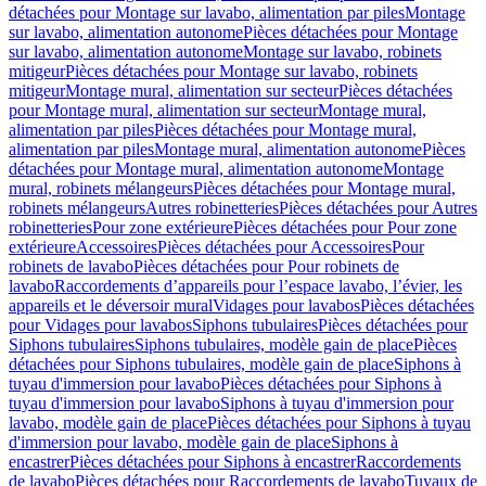
détachées pour Montage sur lavabo, alimentation par piles
Montage
sur lavabo, alimentation autonome
Pièces détachées pour Montage
sur lavabo, alimentation autonome
Montage sur lavabo, robinets
mitigeur
Pièces détachées pour Montage sur lavabo, robinets
mitigeur
Montage mural, alimentation sur secteur
Pièces détachées
pour Montage mural, alimentation sur secteur
Montage mural,
alimentation par piles
Pièces détachées pour Montage mural,
alimentation par piles
Montage mural, alimentation autonome
Pièces
détachées pour Montage mural, alimentation autonome
Montage
mural, robinets mélangeurs
Pièces détachées pour Montage mural,
robinets mélangeurs
Autres robinetteries
Pièces détachées pour Autres
robinetteries
Pour zone extérieure
Pièces détachées pour Pour zone
extérieure
Accessoires
Pièces détachées pour Accessoires
Pour
robinets de lavabo
Pièces détachées pour Pour robinets de
lavabo
Raccordements d’appareils pour l’espace lavabo, l’évier, les
appareils et le déversoir mural
Vidages pour lavabos
Pièces détachées
pour Vidages pour lavabos
Siphons tubulaires
Pièces détachées pour
Siphons tubulaires
Siphons tubulaires, modèle gain de place
Pièces
détachées pour Siphons tubulaires, modèle gain de place
Siphons à
tuyau d'immersion pour lavabo
Pièces détachées pour Siphons à
tuyau d'immersion pour lavabo
Siphons à tuyau d'immersion pour
lavabo, modèle gain de place
Pièces détachées pour Siphons à tuyau
d'immersion pour lavabo, modèle gain de place
Siphons à
encastrer
Pièces détachées pour Siphons à encastrer
Raccordements
de lavabo
Pièces détachées pour Raccordements de lavabo
Tuyaux de