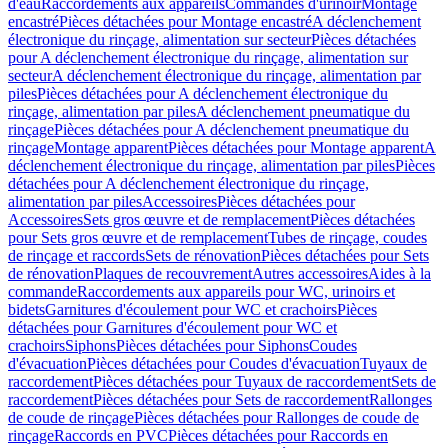
d'eau
Raccordements aux appareils
Commandes d'urinoir
Montage
encastré
Pièces détachées pour Montage encastré
A déclenchement
électronique du rinçage, alimentation sur secteur
Pièces détachées
pour A déclenchement électronique du rinçage, alimentation sur
secteur
A déclenchement électronique du rinçage, alimentation par
piles
Pièces détachées pour A déclenchement électronique du
rinçage, alimentation par piles
A déclenchement pneumatique du
rinçage
Pièces détachées pour A déclenchement pneumatique du
rinçage
Montage apparent
Pièces détachées pour Montage apparent
A
déclenchement électronique du rinçage, alimentation par piles
Pièces
détachées pour A déclenchement électronique du rinçage,
alimentation par piles
Accessoires
Pièces détachées pour
Accessoires
Sets gros œuvre et de remplacement
Pièces détachées
pour Sets gros œuvre et de remplacement
Tubes de rinçage, coudes
de rinçage et raccords
Sets de rénovation
Pièces détachées pour Sets
de rénovation
Plaques de recouvrement
Autres accessoires
Aides à la
commande
Raccordements aux appareils pour WC, urinoirs et
bidets
Garnitures d'écoulement pour WC et crachoirs
Pièces
détachées pour Garnitures d'écoulement pour WC et
crachoirs
Siphons
Pièces détachées pour Siphons
Coudes
d'évacuation
Pièces détachées pour Coudes d'évacuation
Tuyaux de
raccordement
Pièces détachées pour Tuyaux de raccordement
Sets de
raccordement
Pièces détachées pour Sets de raccordement
Rallonges
de coude de rinçage
Pièces détachées pour Rallonges de coude de
rinçage
Raccords en PVC
Pièces détachées pour Raccords en