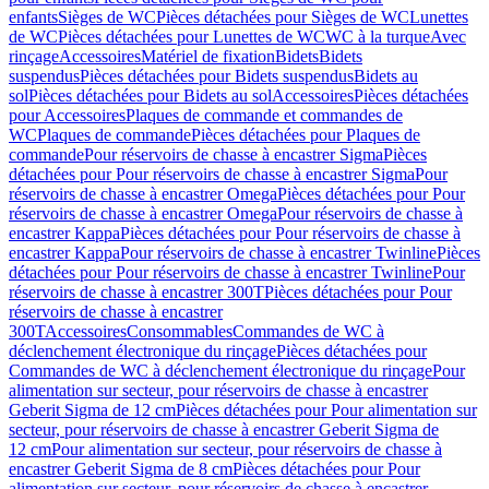
enfants
Sièges de WC
Pièces détachées pour Sièges de WC
Lunettes
de WC
Pièces détachées pour Lunettes de WC
WC à la turque
Avec
rinçage
Accessoires
Matériel de fixation
Bidets
Bidets
suspendus
Pièces détachées pour Bidets suspendus
Bidets au
sol
Pièces détachées pour Bidets au sol
Accessoires
Pièces détachées
pour Accessoires
Plaques de commande et commandes de
WC
Plaques de commande
Pièces détachées pour Plaques de
commande
Pour réservoirs de chasse à encastrer Sigma
Pièces
détachées pour Pour réservoirs de chasse à encastrer Sigma
Pour
réservoirs de chasse à encastrer Omega
Pièces détachées pour Pour
réservoirs de chasse à encastrer Omega
Pour réservoirs de chasse à
encastrer Kappa
Pièces détachées pour Pour réservoirs de chasse à
encastrer Kappa
Pour réservoirs de chasse à encastrer Twinline
Pièces
détachées pour Pour réservoirs de chasse à encastrer Twinline
Pour
réservoirs de chasse à encastrer 300T
Pièces détachées pour Pour
réservoirs de chasse à encastrer
300T
Accessoires
Consommables
Commandes de WC à
déclenchement électronique du rinçage
Pièces détachées pour
Commandes de WC à déclenchement électronique du rinçage
Pour
alimentation sur secteur, pour réservoirs de chasse à encastrer
Geberit Sigma de 12 cm
Pièces détachées pour Pour alimentation sur
secteur, pour réservoirs de chasse à encastrer Geberit Sigma de
12 cm
Pour alimentation sur secteur, pour réservoirs de chasse à
encastrer Geberit Sigma de 8 cm
Pièces détachées pour Pour
alimentation sur secteur, pour réservoirs de chasse à encastrer