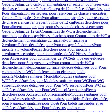
Geberit Sigma de 8 cm
Pour alimentation sur secteur, pour réservoirs
de chasse à encastrer Geberit Omega de 12 cm
Pièces détachées pour
Pour alimentation sur secteur, pour réservoirs de chasse à encastrer
Geberit Omega de 12 cm
Pour alimentation par piles, pour réservoirs
de chasse à encastrer Geberit Sigma de 12 cm
Pièces détachées pour
Pour alimentation par piles, pour réservoirs de chasse à encastrer
Geberit Sigma de 12 cm
Commandes de WC à déclenchement
pneumatique du rinçage
Pièces détachées pour Commandes de WC à
déclenchement pneumatique du rinçage
Pour rinçage à
2 volumes
Pièces détachées pour Pour rinçage à 2 volumes
Pour
rinçage à 1 volume
Pièces détachées pour Pour rinçage à
1 volume
Accessoires pour commandes de WC
Pièces détachées
pour Accessoires pour commandes de WC
Sets gros œuvre
Pièces
détachées pour Sets gros œuvre
Pour commandes de WC à
déclenchement électronique du rinçage
Pièces détachées pour Pour
commandes de WC à déclenchement électronique du
rinçage
Modules sanitaires Monolith
Modules sanitaires pour
WC
Pièces détachées pour Modules sanitaires pour WC
Pour WC
suspendus
Pièces détachées pour Pour WC suspendus
Pour WC au
sol
Pièces détachées pour Pour WC au sol
Accessoires
Pièces
détachées pour Accessoires
Consommables
Modules sanitaires pour
lavabos
Accessoires
Panneaux sanitaires pour bidets
Pièces détachées
pour Panneaux sanitaires pour bidets
Pour bidets suspendus et au
sol
Pièces détachées pour Pour bidets suspendus et au