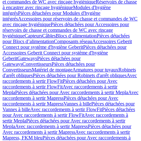
et commandes de WC avec rinçage hygiénique
Réservoirs de chasse
à encastrer avec rinçage hygiénique
Modules d'hygiène
intégrés
Pièces détachées pour Modules d'hygiène
intégrés
Accessoires pour réservoirs de chasse et commandes de WC
avec rinçage hygiénique
Pièces détachées pour Accessoires pour
réservoirs de chasse et commandes de WC avec rinçage
hygiénique
Capteurs
Câbles
Blocs d’alimentation
Pièces détachées
pour Blocs d’alimentation
Composants réseau
Accessoires Geberit
Connect pour système d'hygiène Geberit
Pièces détachées pour
Accessoires Geberit Connect pour système d'hygiène
Geberit
Gateways
Pièces détachées pour
Gateways
Convertisseurs
Pièces détachées pour
Convertisseurs
Matériel de montage
Armatures pour tuyaux
Robinets
d'arrêt obliques
Pièces détachées pour Robinets d'arrêt obliques
Avec
raccordements à sertir FlowFit
Pièces détachées pour Avec
raccordements à sertir FlowFit
Avec raccordements à sertir
Mepla
Pièces détachées pour Avec raccordements à sertir Mepla
Avec
raccordements à sertir Mapress
Pièces détachées pour Avec
raccordements à sertir Mapress
Vannes à bille
Pièces détachées pour
Vannes à bille
Avec raccordements à sertir FlowFit
Pièces détachées
pour Avec raccordements à sertir FlowFit
Avec raccordements à
sertir Mepla
Pièces détachées pour Avec raccordements à sertir
Mepla
Avec raccordements à sertir Mapress
Pièces détachées pour
Avec raccordements à sertir Mapress
Avec raccordements à sertir
Mapress, FKM bleu
Pièces détachées pour Avec raccordements à