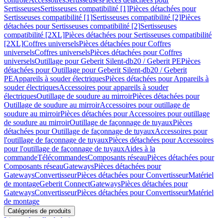
Sertisseuses
Sertisseuses compatibilité [1]
Pièces détachées pour
Sertisseuses compatibilité [1]
Sertisseuses compatibilité [2]
Pièces
détachées pour Sertisseuses compatibilité [2]
Sertisseuses
compatibilité [2XL]
Pièces détachées pour Sertisseuses compatibilité
[2XL]
Coffres universels
Pièces détachées pour Coffres
universels
Coffres universels
Pièces détachées pour Coffres
universels
Outillage pour Geberit Silent-db20 / Geberit PE
Pièces
détachées pour Outillage pour Geberit Silent-db20 / Geberit
PE
Appareils à souder électriques
Pièces détachées pour Appareils à
souder électriques
Accessoires pour appareils à souder
électriques
Outillage de soudure au mirroir
Pièces détachées pour
Outillage de soudure au mirroir
Accessoires pour outillage de
soudure au mirroir
Pièces détachées pour Accessoires pour outillage
de soudure au mirroir
Outillage de façonnage de tuyaux
Pièces
détachées pour Outillage de façonnage de tuyaux
Accessoires pour
l'outillage de façonnage de tuyaux
Pièces détachées pour Accessoires
pour l'outillage de façonnage de tuyaux
Aides à la
commande
Télécommandes
Composants réseau
Pièces détachées pour
Composants réseau
Gateways
Pièces détachées pour
Gateways
Convertisseur
Pièces détachées pour Convertisseur
Matériel
de montage
Geberit Connect
Gateways
Pièces détachées pour
Gateways
Convertisseur
Pièces détachées pour Convertisseur
Matériel
de montage
Catégories de produits