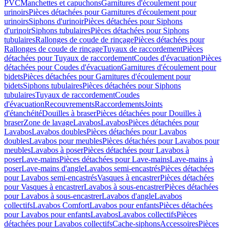
PVC
Manchettes et capuchons
Garnitures d'écoulement pour
urinoirs
Pièces détachées pour Garnitures d'écoulement pour
urinoirs
Siphons d'urinoir
Pièces détachées pour Siphons
d'urinoir
Siphons tubulaires
Pièces détachées pour Siphons
tubulaires
Rallonges de coude de rinçage
Pièces détachées pour
Rallonges de coude de rinçage
Tuyaux de raccordement
Pièces
détachées pour Tuyaux de raccordement
Coudes d'évacuation
Pièces
détachées pour Coudes d'évacuation
Garnitures d'écoulement pour
bidets
Pièces détachées pour Garnitures d'écoulement pour
bidets
Siphons tubulaires
Pièces détachées pour Siphons
tubulaires
Tuyaux de raccordement
Coudes
d'évacuation
Recouvrements
Raccordements
Joints
d'étanchéité
Douilles à braser
Pièces détachées pour Douilles à
braser
Zone de lavage
Lavabos
Lavabos
Pièces détachées pour
Lavabos
Lavabos doubles
Pièces détachées pour Lavabos
doubles
Lavabos pour meubles
Pièces détachées pour Lavabos pour
meubles
Lavabos à poser
Pièces détachées pour Lavabos à
poser
Lave-mains
Pièces détachées pour Lave-mains
Lave-mains à
poser
Lave-mains d'angle
Lavabos semi-encastrés
Pièces détachées
pour Lavabos semi-encastrés
Vasques à encastrer
Pièces détachées
pour Vasques à encastrer
Lavabos à sous-encastrer
Pièces détachées
pour Lavabos à sous-encastrer
Lavabos d'angle
Lavabos
collectifs
Lavabos Comfort
Lavabos pour enfants
Pièces détachées
pour Lavabos pour enfants
Lavabos
Lavabos collectifs
Pièces
détachées pour Lavabos collectifs
Cache-siphons
Accessoires
Pièces