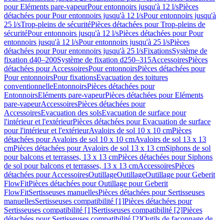
pour Eléments pare-vapeur
Pour entonnoirs jusqu'à 12 l/s
Pièces
détachées pour Pour entonnoirs jusqu'à 12 l/s
Pour entonnoirs jusqu'à
25 l/s
Trop-pleins de sécurité
Pièces détachées pour Trop-pleins de
sécurité
Pour entonnoirs jusqu'à 12 l/s
Pièces détachées pour Pour
entonnoirs jusqu'à 12 l/s
Pour entonnoirs jusqu'à 25 l/s
Pièces
détachées pour Pour entonnoirs jusqu'à 25 l/s
Fixations
Système de
fixation d40–200
Système de fixation d250–315
Accessoires
Pièces
détachées pour Accessoires
Pour entonnoirs
Pièces détachées pour
Pour entonnoirs
Pour fixations
Evacuation des toitures
conventionnelle
Entonnoirs
Pièces détachées pour
Entonnoirs
Eléments pare-vapeur
Pièces détachées pour Eléments
pare-vapeur
Accessoires
Pièces détachées pour
Accessoires
Evacuation des sols
Evacuation de surface pour
l'intérieur et l'extérieur
Pièces détachées pour Evacuation de surface
pour l'intérieur et l'extérieur
Avaloirs de sol 10 x 10 cm
Pièces
détachées pour Avaloirs de sol 10 x 10 cm
Avaloirs de sol 13 x 13
cm
Pièces détachées pour Avaloirs de sol 13 x 13 cm
Siphons de sol
pour balcons et terrasses, 13 x 13 cm
Pièces détachées pour Siphons
de sol pour balcons et terrasses, 13 x 13 cm
Accessoires
Pièces
détachées pour Accessoires
Outillage
Outillage
Outillage pour Geberit
FlowFit
Pièces détachées pour Outillage pour Geberit
FlowFit
Sertisseuses manuelles
Pièces détachées pour Sertisseuses
manuelles
Sertisseuses compatibilité [1]
Pièces détachées pour
Sertisseuses compatibilité [1]
Sertisseuses compatibilité [2]
Pièces
détachées pour Sertisseuses compatibilité [2]
Outils de façonnage de