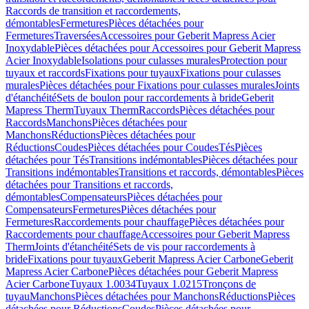
Raccords de transition et raccordements,
démontables
Fermetures
Pièces détachées pour
Fermetures
Traversées
Accessoires pour Geberit Mapress Acier
Inoxydable
Pièces détachées pour Accessoires pour Geberit Mapress
Acier Inoxydable
Isolations pour culasses murales
Protection pour
tuyaux et raccords
Fixations pour tuyaux
Fixations pour culasses
murales
Pièces détachées pour Fixations pour culasses murales
Joints
d'étanchéité
Sets de boulon pour raccordements à bride
Geberit
Mapress Therm
Tuyaux Therm
Raccords
Pièces détachées pour
Raccords
Manchons
Pièces détachées pour
Manchons
Réductions
Pièces détachées pour
Réductions
Coudes
Pièces détachées pour Coudes
Tés
Pièces
détachées pour Tés
Transitions indémontables
Pièces détachées pour
Transitions indémontables
Transitions et raccords, démontables
Pièces
détachées pour Transitions et raccords,
démontables
Compensateurs
Pièces détachées pour
Compensateurs
Fermetures
Pièces détachées pour
Fermetures
Raccordements pour chauffage
Pièces détachées pour
Raccordements pour chauffage
Accessoires pour Geberit Mapress
Therm
Joints d'étanchéité
Sets de vis pour raccordements à
bride
Fixations pour tuyaux
Geberit Mapress Acier Carbone
Geberit
Mapress Acier Carbone
Pièces détachées pour Geberit Mapress
Acier Carbone
Tuyaux 1.0034
Tuyaux 1.0215
Tronçons de
tuyau
Manchons
Pièces détachées pour Manchons
Réductions
Pièces
détachées pour Réductions
Coudes
Pièces détachées pour