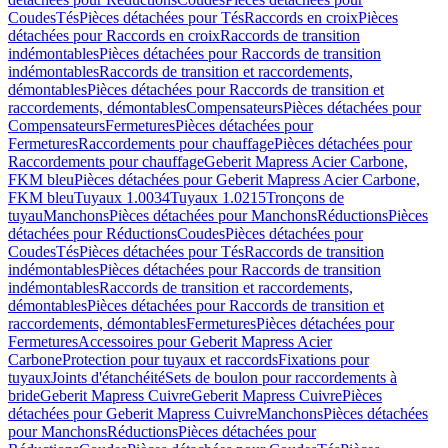
Coudes
Tés
Pièces détachées pour Tés
Raccords en croix
Pièces
détachées pour Raccords en croix
Raccords de transition
indémontables
Pièces détachées pour Raccords de transition
indémontables
Raccords de transition et raccordements,
démontables
Pièces détachées pour Raccords de transition et
raccordements, démontables
Compensateurs
Pièces détachées pour
Compensateurs
Fermetures
Pièces détachées pour
Fermetures
Raccordements pour chauffage
Pièces détachées pour
Raccordements pour chauffage
Geberit Mapress Acier Carbone,
FKM bleu
Pièces détachées pour Geberit Mapress Acier Carbone,
FKM bleu
Tuyaux 1.0034
Tuyaux 1.0215
Tronçons de
tuyau
Manchons
Pièces détachées pour Manchons
Réductions
Pièces
détachées pour Réductions
Coudes
Pièces détachées pour
Coudes
Tés
Pièces détachées pour Tés
Raccords de transition
indémontables
Pièces détachées pour Raccords de transition
indémontables
Raccords de transition et raccordements,
démontables
Pièces détachées pour Raccords de transition et
raccordements, démontables
Fermetures
Pièces détachées pour
Fermetures
Accessoires pour Geberit Mapress Acier
Carbone
Protection pour tuyaux et raccords
Fixations pour
tuyaux
Joints d'étanchéité
Sets de boulon pour raccordements à
bride
Geberit Mapress Cuivre
Geberit Mapress Cuivre
Pièces
détachées pour Geberit Mapress Cuivre
Manchons
Pièces détachées
pour Manchons
Réductions
Pièces détachées pour