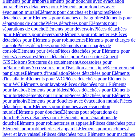
Eléments pour urinoirs
Eléments pour douches avec évacuation
murale
Pièces détachées pour Eléments pour douches avec
évacuation murale
Eléments pour douches et baignoires
Pièces
détachées pour Eléments pour douches et baignoires
Eléments pour
séparations de douche
Pièces détachées pour Eléments pour
séparations de douche
Eléments pour déversoirs
Pièces détachées
pour Eléments pour déversoirs
Eléments pour robinetteries
Pièces
détachées pour Eléments pour robinetteries
Eléments pour charges de
console
Pièces détachées pour Eléments pour charges de
console
Eléments pour éviers
Pièces détachées pour Eléments pour
éviers
Accessoires
Pièces détachées pour Accessoires
Geberit
GIS
Cloisons
Structures de soutènement
Accessoires pour
préfabrications
Accessoires pour l'isolation acoustique
Recouvrement
par plaques
Eléments d'installation
Pièces détachées pour Eléments
d'installation
Eléments pour WC
Pièces détachées pour Eléments
pour WC
Eléments pour lavabos
Pièces détachées pour Eléments
pour lavabos
Eléments pour bidets
Pièces détachées pour Eléments
pour bidets
Eléments pour urinoirs
Pièces détachées pour Eléments
pour urinoirs
Eléments pour douches avec évacuation murale
Pièces
détachées pour Eléments pour douches avec évacuation
murale
Éléments pour douches
Éléments pour séparations de
douche
Pièces détachées pour Éléments pour séparations de
douche
Eléments pour robinetteries et appareils
Pièces détachées pour
Eléments pour robinetteries et appareils
Eléments pour machines à
laver et lave-vaisselle
Pièces détachées pour Eléments pour machines