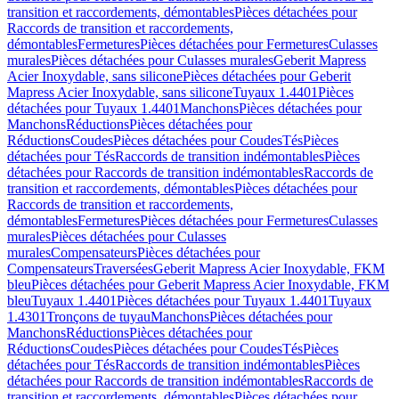
transition et raccordements, démontables
Pièces détachées pour
Raccords de transition et raccordements,
démontables
Fermetures
Pièces détachées pour Fermetures
Culasses
murales
Pièces détachées pour Culasses murales
Geberit Mapress
Acier Inoxydable, sans silicone
Pièces détachées pour Geberit
Mapress Acier Inoxydable, sans silicone
Tuyaux 1.4401
Pièces
détachées pour Tuyaux 1.4401
Manchons
Pièces détachées pour
Manchons
Réductions
Pièces détachées pour
Réductions
Coudes
Pièces détachées pour Coudes
Tés
Pièces
détachées pour Tés
Raccords de transition indémontables
Pièces
détachées pour Raccords de transition indémontables
Raccords de
transition et raccordements, démontables
Pièces détachées pour
Raccords de transition et raccordements,
démontables
Fermetures
Pièces détachées pour Fermetures
Culasses
murales
Pièces détachées pour Culasses
murales
Compensateurs
Pièces détachées pour
Compensateurs
Traversées
Geberit Mapress Acier Inoxydable, FKM
bleu
Pièces détachées pour Geberit Mapress Acier Inoxydable, FKM
bleu
Tuyaux 1.4401
Pièces détachées pour Tuyaux 1.4401
Tuyaux
1.4301
Tronçons de tuyau
Manchons
Pièces détachées pour
Manchons
Réductions
Pièces détachées pour
Réductions
Coudes
Pièces détachées pour Coudes
Tés
Pièces
détachées pour Tés
Raccords de transition indémontables
Pièces
détachées pour Raccords de transition indémontables
Raccords de
transition et raccordements, démontables
Pièces détachées pour