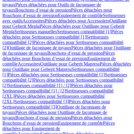
tuyaux
Pièces détachées pour Outils de façonnage de
tuyaux
Bouchons d’essai de pression
Pièces détachées pour
Bouchons d’essai de pression
Equipement de contrôle
Sertisseuses
avec outils
Accessoires
Pièces détachées pour Accessoires
Outillage
pour Geberit Mepla
Pièces détachées pour Outillage pour Geberit
Mepla
Sertisseuses manuelles
Sertisseuses compatibilité [1]
Pièces
détachées pour Sertisseuses compatibilité [1]
Sertisseuses
compatibilité [2]
Pièces détachées pour Sertisseuses compatibilité
[2]
Outillage de façonnage de tuyaux
Pièces détachées pour Outillage
de façonnage de tuyaux
Bouchons d’essai de pression
Pièces
détachées pour Bouchons d’essai de pression
Equipement de
contrôle
Accessoires
Outillage pour Geberit Mapress
Pièces détachées
pour Outillage pour Geberit Mapress
Sertisseuses compatibilité
[1]
Pièces détachées pour Sertisseuses compatibilité [1]
Sertisseuses
compatibilité [2]
Pièces détachées pour Sertisseuses compatibilité
[2]
Sertisseuses compatibilité [1] / [2]
Pièces détachées pour
Sertisseuses compatibilité [1] / [2]
Sertisseuses compatibilité
[2XL]
Pièces détachées pour Sertisseuses compatibilité
[2XL]
Sertisseuses compatibilité [3]
Pièces détachées pour
Sertisseuses compatibilité [3]
Outillage de façonnage de
tuyaux
Pièces détachées pour Outillage de façonnage de
tuyaux
Bouchons d’essai de pression
Pièces détachées pour
Bouchons d’essai de pression
Equipement de contrôle
Pièces
détachées pour Equipement de
contrôle
Accessoires
Sertisseuses
Pièces détachées pour