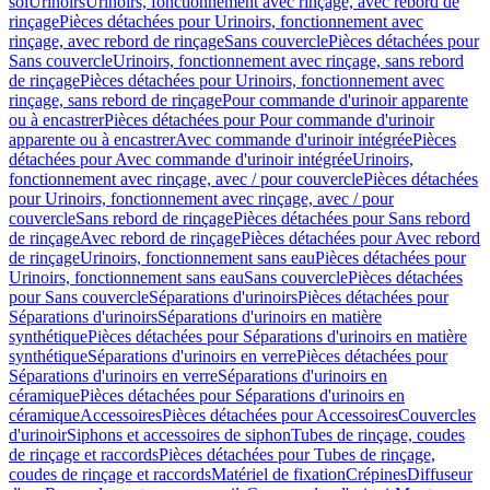
sol
Urinoirs
Urinoirs, fonctionnement avec rinçage, avec rebord de
rinçage
Pièces détachées pour Urinoirs, fonctionnement avec
rinçage, avec rebord de rinçage
Sans couvercle
Pièces détachées pour
Sans couvercle
Urinoirs, fonctionnement avec rinçage, sans rebord
de rinçage
Pièces détachées pour Urinoirs, fonctionnement avec
rinçage, sans rebord de rinçage
Pour commande d'urinoir apparente
ou à encastrer
Pièces détachées pour Pour commande d'urinoir
apparente ou à encastrer
Avec commande d'urinoir intégrée
Pièces
détachées pour Avec commande d'urinoir intégrée
Urinoirs,
fonctionnement avec rinçage, avec / pour couvercle
Pièces détachées
pour Urinoirs, fonctionnement avec rinçage, avec / pour
couvercle
Sans rebord de rinçage
Pièces détachées pour Sans rebord
de rinçage
Avec rebord de rinçage
Pièces détachées pour Avec rebord
de rinçage
Urinoirs, fonctionnement sans eau
Pièces détachées pour
Urinoirs, fonctionnement sans eau
Sans couvercle
Pièces détachées
pour Sans couvercle
Séparations d'urinoirs
Pièces détachées pour
Séparations d'urinoirs
Séparations d'urinoirs en matière
synthétique
Pièces détachées pour Séparations d'urinoirs en matière
synthétique
Séparations d'urinoirs en verre
Pièces détachées pour
Séparations d'urinoirs en verre
Séparations d'urinoirs en
céramique
Pièces détachées pour Séparations d'urinoirs en
céramique
Accessoires
Pièces détachées pour Accessoires
Couvercles
d'urinoir
Siphons et accessoires de siphon
Tubes de rinçage, coudes
de rinçage et raccords
Pièces détachées pour Tubes de rinçage,
coudes de rinçage et raccords
Matériel de fixation
Crépines
Diffuseur