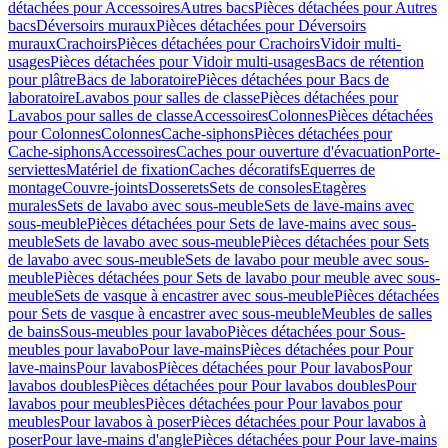
détachées pour Accessoires
Autres bacs
Pièces détachées pour Autres
bacs
Déversoirs muraux
Pièces détachées pour Déversoirs
muraux
Crachoirs
Pièces détachées pour Crachoirs
Vidoir multi-
usages
Pièces détachées pour Vidoir multi-usages
Bacs de rétention
pour plâtre
Bacs de laboratoire
Pièces détachées pour Bacs de
laboratoire
Lavabos pour salles de classe
Pièces détachées pour
Lavabos pour salles de classe
Accessoires
Colonnes
Pièces détachées
pour Colonnes
Colonnes
Cache-siphons
Pièces détachées pour
Cache-siphons
Accessoires
Caches pour ouverture d'évacuation
Porte-
serviettes
Matériel de fixation
Caches décoratifs
Equerres de
montage
Couvre-joints
Dosserets
Sets de consoles
Etagères
murales
Sets de lavabo avec sous-meuble
Sets de lave-mains avec
sous-meuble
Pièces détachées pour Sets de lave-mains avec sous-
meuble
Sets de lavabo avec sous-meuble
Pièces détachées pour Sets
de lavabo avec sous-meuble
Sets de lavabo pour meuble avec sous-
meuble
Pièces détachées pour Sets de lavabo pour meuble avec sous-
meuble
Sets de vasque à encastrer avec sous-meuble
Pièces détachées
pour Sets de vasque à encastrer avec sous-meuble
Meubles de salles
de bains
Sous-meubles pour lavabo
Pièces détachées pour Sous-
meubles pour lavabo
Pour lave-mains
Pièces détachées pour Pour
lave-mains
Pour lavabos
Pièces détachées pour Pour lavabos
Pour
lavabos doubles
Pièces détachées pour Pour lavabos doubles
Pour
lavabos pour meubles
Pièces détachées pour Pour lavabos pour
meubles
Pour lavabos à poser
Pièces détachées pour Pour lavabos à
poser
Pour lave-mains d'angle
Pièces détachées pour Pour lave-mains