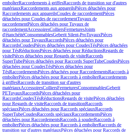
emboîter
Raccordements à griffes
Raccords de transition sur d'autres
matériaux
Raccordements aux appareils
Pièces détachées pour
Raccordements aux appareils
Coudes de raccordement
Pièces
détachées pour Coudes de raccordement
Tuyaux de
raccordement
Pièces détachées pour Tuyaux de
raccordement
Accessoires
Colliers
Fermetures
Joints
d'étanchéité
Consommables
Geberit Silent-Pro
Tuyaux
Pièces
détachées pour Tuyaux
Raccords
Pièces détachées pour
Raccords
Coudes
Pièces détachées pour Coudes
Tés
Pièces détachées
pour Tés
Réductions
Pièces détachées pour Réductions
Regards de
visite
Pièces détachées pour Regards de visite
Raccords
SuperTube
Pièces détachées pour Raccords SuperTube
Coudes
Pièces
détachées pour Coudes
Tés
Pièces détachées pour
Tés
Raccordements
Pièces détachées pour Raccordements
Raccords à
emboîter
Pièces détachées pour Raccords à emboîter
Raccordements
à griffes
Raccords de transition sur d'autres
matériaux
Accessoires
Colliers
Fermetures
Consommables
Geberit
PE
Tuyaux
Raccords
Pièces détachées pour
Raccords
Coudes
Tés
Réductions
Regards de visite
Pièces détachées
pour Regards de visite
Raccords de transition
Raccords
spéciaux
Pièces détachées pour Raccords spéciaux
Raccords
SuperTube
Coudes
Raccords spéciaux
Raccordements
Pièces
détachées pour Raccordements
Raccords à souder
Raccords à
emboîter
Pièces détachées pour Raccords à emboîter
Raccords de
transition sur d'autres matériaux
Pièces détachées pour Raccords de