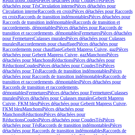
Réductions
Coudes
Pièces détachées pour Coudes
Tés
Pièces
détachées pour Tés
Circulation interne
Pièces détachées pour
Circulation interne
Raccords en croix
Pièces détachées pour Raccords
en croix
Raccords de transition indémontables
Pièces détachées pour
Raccords de transition indémontables
Raccords de transition et
raccordements, démontables
Pièces détachées pour Raccords de
transition et raccordements, démontables
Fermetures
Pièces détachées
pour Fermetures
Culasses murales
Pièces détachées pour Culasses
murales
Raccordements pour chauffage
Pièces détachées pour
Raccordements pour chauffage
Geberit Mapress Cuivre, gaz
Pièces
détachées pour Geberit Mapress Cuivre, gaz
Manchons
Pièces
détachées pour Manchons
Réductions
Pièces détachées pour
Réductions
Coudes
Pièces détachées pour Coudes
Tés
Pièces
détachées pour Tés
Raccords de transition indémontables
Pièces
détachées pour Raccords de transition indémontables
Raccords de
transition et raccordements, démontables
Pièces détachées pour
Raccords de transition et raccordements,
démontables
Fermetures
Pièces détachées pour Fermetures
Culasses
murales
Pièces détachées pour Culasses murales
Geberit Mapress
Cuivre, FKM bleu
Pièces détachées pour Geberit Mapress Cuivre,
FKM bleu
Manchons
Pièces détachées pour
Manchons
Réductions
Pièces détachées pour
Réductions
Coudes
Pièces détachées pour Coudes
Tés
Pièces
détachées pour Tés
Raccords de transition indémontables
Pièces
détachées pour Raccords de transition indémontables
Raccords de