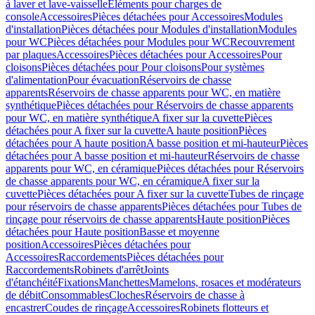
à laver et lave-vaisselle
Eléments pour charges de
console
Accessoires
Pièces détachées pour Accessoires
Modules
d'installation
Pièces détachées pour Modules d'installation
Modules
pour WC
Pièces détachées pour Modules pour WC
Recouvrement
par plaques
Accessoires
Pièces détachées pour Accessoires
Pour
cloisons
Pièces détachées pour Pour cloisons
Pour systèmes
d'alimentation
Pour évacuation
Réservoirs de chasse
apparents
Réservoirs de chasse apparents pour WC, en matière
synthétique
Pièces détachées pour Réservoirs de chasse apparents
pour WC, en matière synthétique
A fixer sur la cuvette
Pièces
détachées pour A fixer sur la cuvette
A haute position
Pièces
détachées pour A haute position
A basse position et mi-hauteur
Pièces
détachées pour A basse position et mi-hauteur
Réservoirs de chasse
apparents pour WC, en céramique
Pièces détachées pour Réservoirs
de chasse apparents pour WC, en céramique
A fixer sur la
cuvette
Pièces détachées pour A fixer sur la cuvette
Tubes de rinçage
pour réservoirs de chasse apparents
Pièces détachées pour Tubes de
rinçage pour réservoirs de chasse apparents
Haute position
Pièces
détachées pour Haute position
Basse et moyenne
position
Accessoires
Pièces détachées pour
Accessoires
Raccordements
Pièces détachées pour
Raccordements
Robinets d'arrêt
Joints
d'étanchéité
Fixations
Manchettes
Mamelons, rosaces et modérateurs
de débit
Consommables
Cloches
Réservoirs de chasse à
encastrer
Coudes de rinçage
Accessoires
Robinets flotteurs et