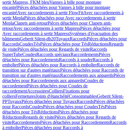
sertir Mapress, FKM bleu
Vannes à bille pour montage
encastré
Pièces détachées pour Vannes à bille pour montage
encastré
Avec raccordements à sertir FlowFit
Avec raccordements à
sertir Mepla
Pièces détachées pour Avec raccordements à sertir
Mepla
Clapets anti-retour
Pièces détachées pour Clapets anti-
retour
Avec raccordements à sertir Mapress
Pièces détachées pour
Avec raccordements à sertir Mapress
Systèmes d'évacuation des
bâtiments
Geberit Silent-db20
Tuyaux
Raccords
Pièces détachées pour
Raccords
Coudes
Tés
Pièces détachées pour Tés
Réductions
Regards
de visite
Pièces détachées pour Regards de visite
Raccords
SuperTube
Coudes
Raccords spéciaux
Raccordements
Pièces
détachées pour Raccordements
Raccords à souder
Raccords à
emboîter
Pièces détachées pour Raccords à emboîter
Raccords de
transition sur d'autres matériaux
Pièces détachées pour Raccords de
transition sur d'autres matériaux
Raccordements aux appareils
Pièces
détachées pour Raccordements aux appareils
Coudes de
raccordement
Pièces détachées pour Coudes de
raccordement
Accessoires
Colliers
Fixations pour
colliers
Fermetures
Joints d'étanchéité
Consommables
Geberit Silent-
PP
Tuyaux
Pièces détachées pour Tuyaux
Raccords
Pièces détachées
pour Raccords
Coudes
Pièces détachées pour Coudes
Tés
Pièces
détachées pour Tés
Réductions
Pièces détachées pour
Réductions
Regards de visite
Pièces détachées pour Regards de
visite
Raccordements
Pièces détachées pour Raccordements
Raccords
à emboîter
Pièces détachées pour Raccords à