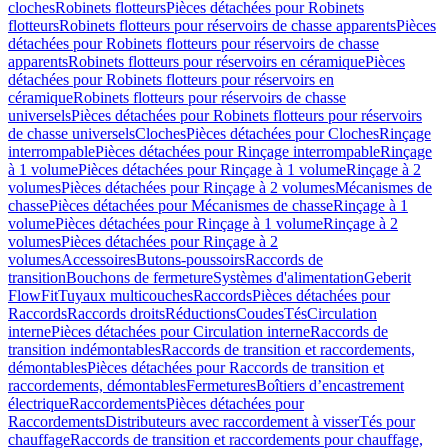
cloches
Robinets flotteurs
Pièces détachées pour Robinets
flotteurs
Robinets flotteurs pour réservoirs de chasse apparents
Pièces
détachées pour Robinets flotteurs pour réservoirs de chasse
apparents
Robinets flotteurs pour réservoirs en céramique
Pièces
détachées pour Robinets flotteurs pour réservoirs en
céramique
Robinets flotteurs pour réservoirs de chasse
universels
Pièces détachées pour Robinets flotteurs pour réservoirs
de chasse universels
Cloches
Pièces détachées pour Cloches
Rinçage
interrompable
Pièces détachées pour Rinçage interrompable
Rinçage
à 1 volume
Pièces détachées pour Rinçage à 1 volume
Rinçage à 2
volumes
Pièces détachées pour Rinçage à 2 volumes
Mécanismes de
chasse
Pièces détachées pour Mécanismes de chasse
Rinçage à 1
volume
Pièces détachées pour Rinçage à 1 volume
Rinçage à 2
volumes
Pièces détachées pour Rinçage à 2
volumes
Accessoires
Butons-poussoirs
Raccords de
transition
Bouchons de fermeture
Systèmes d'alimentation
Geberit
FlowFit
Tuyaux multicouches
Raccords
Pièces détachées pour
Raccords
Raccords droits
Réductions
Coudes
Tés
Circulation
interne
Pièces détachées pour Circulation interne
Raccords de
transition indémontables
Raccords de transition et raccordements,
démontables
Pièces détachées pour Raccords de transition et
raccordements, démontables
Fermetures
Boîtiers d’encastrement
électrique
Raccordements
Pièces détachées pour
Raccordements
Distributeurs avec raccordement à visser
Tés pour
chauffage
Raccords de transition et raccordements pour chauffage,