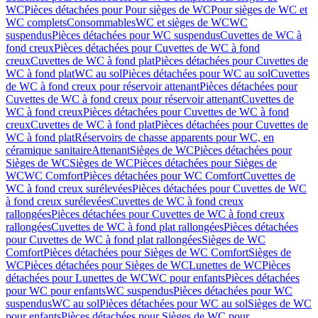
WC
Pièces détachées pour Pour sièges de WC
Pour sièges de WC et
WC complets
Consommables
WC et sièges de WC
WC
suspendus
Pièces détachées pour WC suspendus
Cuvettes de WC à
fond creux
Pièces détachées pour Cuvettes de WC à fond
creux
Cuvettes de WC à fond plat
Pièces détachées pour Cuvettes de
WC à fond plat
WC au sol
Pièces détachées pour WC au sol
Cuvettes
de WC à fond creux pour réservoir attenant
Pièces détachées pour
Cuvettes de WC à fond creux pour réservoir attenant
Cuvettes de
WC à fond creux
Pièces détachées pour Cuvettes de WC à fond
creux
Cuvettes de WC à fond plat
Pièces détachées pour Cuvettes de
WC à fond plat
Réservoirs de chasse apparents pour WC, en
céramique sanitaire
Attenant
Sièges de WC
Pièces détachées pour
Sièges de WC
Sièges de WC
Pièces détachées pour Sièges de
WC
WC Comfort
Pièces détachées pour WC Comfort
Cuvettes de
WC à fond creux surélevées
Pièces détachées pour Cuvettes de WC
à fond creux surélevées
Cuvettes de WC à fond creux
rallongées
Pièces détachées pour Cuvettes de WC à fond creux
rallongées
Cuvettes de WC à fond plat rallongées
Pièces détachées
pour Cuvettes de WC à fond plat rallongées
Sièges de WC
Comfort
Pièces détachées pour Sièges de WC Comfort
Sièges de
WC
Pièces détachées pour Sièges de WC
Lunettes de WC
Pièces
détachées pour Lunettes de WC
WC pour enfants
Pièces détachées
pour WC pour enfants
WC suspendus
Pièces détachées pour WC
suspendus
WC au sol
Pièces détachées pour WC au sol
Sièges de WC
pour enfants
Pièces détachées pour Sièges de WC pour