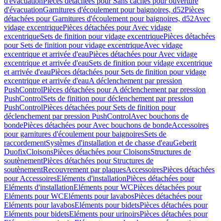
d'évacuation
Pièces détachées pour Sans caches pour ouverture
d'évacuation
Garnitures d'écoulement pour baignoires, d52
Pièces
détachées pour Garnitures d'écoulement pour baignoires, d52
Avec
vidage excentrique
Pièces détachées pour Avec vidage
excentrique
Sets de finition pour vidage excentrique
Pièces détachées
pour Sets de finition pour vidage excentrique
Avec vidage
excentrique et arrivée d'eau
Pièces détachées pour Avec vidage
excentrique et arrivée d'eau
Sets de finition pour vidage excentrique
et arrivée d'eau
Pièces détachées pour Sets de finition pour vidage
excentrique et arrivée d'eau
A déclenchement par pression
PushControl
Pièces détachées pour A déclenchement par pression
PushControl
Sets de finition pour déclenchement par pression
PushControl
Pièces détachées pour Sets de finition pour
déclenchement par pression PushControl
Avec bouchons de
bonde
Pièces détachées pour Avec bouchons de bonde
Accessoires
pour garnitures d'écoulement pour baignoires
Sets de
raccordement
Systèmes d'installation et de chasse d'eau
Geberit
Duofix
Cloisons
Pièces détachées pour Cloisons
Structures de
soutènement
Pièces détachées pour Structures de
soutènement
Recouvrement par plaques
Accessoires
Pièces détachées
pour Accessoires
Eléments d'installation
Pièces détachées pour
Eléments d'installation
Eléments pour WC
Pièces détachées pour
Eléments pour WC
Eléments pour lavabos
Pièces détachées pour
Eléments pour lavabos
Eléments pour bidets
Pièces détachées pour
Eléments pour bidets
Eléments pour urinoirs
Pièces détachées pour