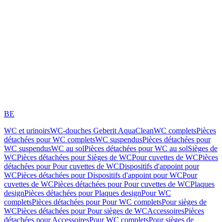
BE
WC et urinoirs
WC-douches Geberit AquaClean
WC complets
Pièces
détachées pour WC complets
WC suspendus
Pièces détachées pour
WC suspendus
WC au sol
Pièces détachées pour WC au sol
Sièges de
WC
Pièces détachées pour Sièges de WC
Pour cuvettes de WC
Pièces
détachées pour Pour cuvettes de WC
Dispositifs d'appoint pour
WC
Pièces détachées pour Dispositifs d'appoint pour WC
Pour
cuvettes de WC
Pièces détachées pour Pour cuvettes de WC
Plaques
design
Pièces détachées pour Plaques design
Pour WC
complets
Pièces détachées pour Pour WC complets
Pour sièges de
WC
Pièces détachées pour Pour sièges de WC
Accessoires
Pièces
détachées pour Accessoires
Pour WC complets
Pour sièges de