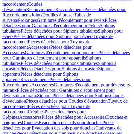
raccordement
Coudes
d'évacuation
Recouvrements
Raccordements
Pièces détachées pour
Raccordements
Joints
Douilles à braser
Tubes de
surverse
Prolonges
Garnitures d'écoulement pour éviers
Pièces
détachées pour Garnitures d'écoulement pour éviers
Siphons
tubulaires
Pièces détachées pour Siphons tubulaires
Siphons pour
éviers
Pièces détachées pour Siphons pour éviers
Tuyaux de
raccordement
Pièces détachées pour Tuyaux de
raccordement
Accessoires
Pièces détachées pour
Accessoires
Garnitures d'écoulement pour appareils
Pièces détachées
pour Garnitures d'écoulement pour appareils
Siphons
tubulaires
Pièces détachées pour Siphons tubulaires
Siphons à
encastrer
Pièces détachées pour Siphons à encastrer
Siphons
apparents
Pièces détachées pour Siphons
apparents
Raccordements
Pièces détachées pour
Raccordements
Accessoires
Garnitures d'écoulement pour déversoirs
muraux
Pièces détachées pour Garnitures d'écoulement pour
déversoirs muraux
Siphons
Pièces détachées pour Siphons
Coudes
d'évacuation
Pièces détachées pour Coudes d'évacuation
Tuyaux de
raccordement
Pièces détachées pour Tuyaux de
raccordement
Crépines
Pièces détachées pour
Crépines
Accessoires
Pièces détachées pour Accessoires
Douches et
baignoires
Douches
Evacuation des sols pour douches
Pièces
détachées pour Evacuation des sols pour douches
Caniveaux de
douche
Pièces détachées pour Caniveaux de douche
Accessoires