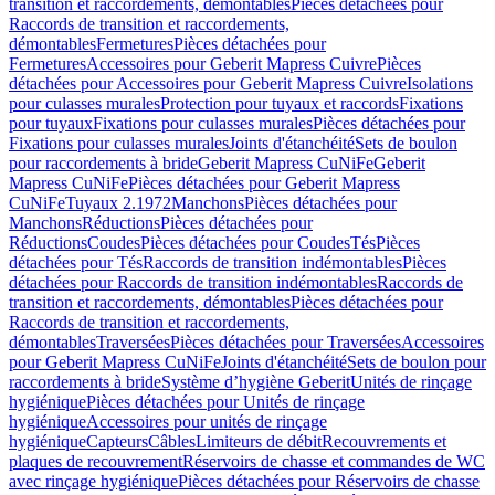
transition et raccordements, démontables
Pièces détachées pour
Raccords de transition et raccordements,
démontables
Fermetures
Pièces détachées pour
Fermetures
Accessoires pour Geberit Mapress Cuivre
Pièces
détachées pour Accessoires pour Geberit Mapress Cuivre
Isolations
pour culasses murales
Protection pour tuyaux et raccords
Fixations
pour tuyaux
Fixations pour culasses murales
Pièces détachées pour
Fixations pour culasses murales
Joints d'étanchéité
Sets de boulon
pour raccordements à bride
Geberit Mapress CuNiFe
Geberit
Mapress CuNiFe
Pièces détachées pour Geberit Mapress
CuNiFe
Tuyaux 2.1972
Manchons
Pièces détachées pour
Manchons
Réductions
Pièces détachées pour
Réductions
Coudes
Pièces détachées pour Coudes
Tés
Pièces
détachées pour Tés
Raccords de transition indémontables
Pièces
détachées pour Raccords de transition indémontables
Raccords de
transition et raccordements, démontables
Pièces détachées pour
Raccords de transition et raccordements,
démontables
Traversées
Pièces détachées pour Traversées
Accessoires
pour Geberit Mapress CuNiFe
Joints d'étanchéité
Sets de boulon pour
raccordements à bride
Système d’hygiène Geberit
Unités de rinçage
hygiénique
Pièces détachées pour Unités de rinçage
hygiénique
Accessoires pour unités de rinçage
hygiénique
Capteurs
Câbles
Limiteurs de débit
Recouvrements et
plaques de recouvrement
Réservoirs de chasse et commandes de WC
avec rinçage hygiénique
Pièces détachées pour Réservoirs de chasse