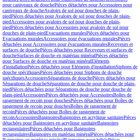
pour caniveaux de douche
Pièces détachées pour Accessoires pour
caniveaux de douche
Avaloirs de sol pour douches de plain-
pied
Pièces détachées pour Avaloirs de sol pour douches de plain-
pied
Accessoires pour avaloirs de sol pour douches de plain-
pied
Pièces détachées pour Accessoires pour avaloirs de sol pour
douches de plain-pied
Evacuations murales
Pièces détachées pour
Evacuations murales
Accessoires pour évacuations murales
Pièces
détachées pour Accessoires pour évacuations murales
Receveurs et
surfaces de douche
Pièces détachées pour Receveurs et surfaces de
douche
Surfaces de douche en matériau minéral
Pièces détachées
pour Surfaces de douche en matériau minéral
Eléments
d'installation
Pièces détachées pour Eléments d'installation
Siphons de
douche spécifiques
Pièces détachées pour Siphons de douche
spécifiques
Accessoires
Séparations de douche
Pièces détachées pour
Séparations de douche
Séparations de douche pour douche de plain-
pied
Pièces détachées pour Séparations de douche pour douche de
plain-pied
Accessoires
Pièces détachées pour Accessoires
Boîtes de
rangement de recoin pour douches
Pièces détachées pour Boîtes de
rangement de recoin pour douches
Boîtes de rangement de
recoin
Pièces détachées pour Boîtes de rangement de
recoin
Accessoires
Baignoires
Baignoires en acrylique sanitaire
Pièces
détachées pour Baignoires en acrylique sanitaire
Baignoires
rectangulaires
Pièces détachées pour Baignoires
rectangulaires
Baignoires en matériau minéral
Pièces détachées pour
Baignoires en matériau minéral
Baignoires pour bébés
Pièces