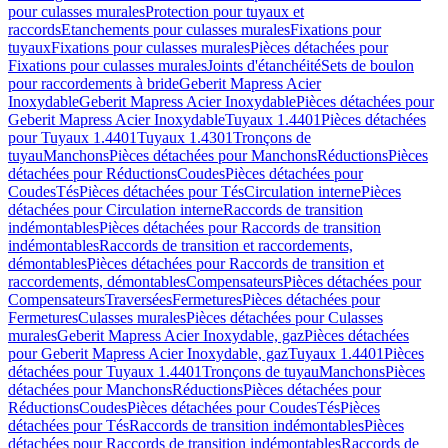
pour culasses murales
Protection pour tuyaux et
raccords
Etanchements pour culasses murales
Fixations pour
tuyaux
Fixations pour culasses murales
Pièces détachées pour
Fixations pour culasses murales
Joints d'étanchéité
Sets de boulon
pour raccordements à bride
Geberit Mapress Acier
Inoxydable
Geberit Mapress Acier Inoxydable
Pièces détachées pour
Geberit Mapress Acier Inoxydable
Tuyaux 1.4401
Pièces détachées
pour Tuyaux 1.4401
Tuyaux 1.4301
Tronçons de
tuyau
Manchons
Pièces détachées pour Manchons
Réductions
Pièces
détachées pour Réductions
Coudes
Pièces détachées pour
Coudes
Tés
Pièces détachées pour Tés
Circulation interne
Pièces
détachées pour Circulation interne
Raccords de transition
indémontables
Pièces détachées pour Raccords de transition
indémontables
Raccords de transition et raccordements,
démontables
Pièces détachées pour Raccords de transition et
raccordements, démontables
Compensateurs
Pièces détachées pour
Compensateurs
Traversées
Fermetures
Pièces détachées pour
Fermetures
Culasses murales
Pièces détachées pour Culasses
murales
Geberit Mapress Acier Inoxydable, gaz
Pièces détachées
pour Geberit Mapress Acier Inoxydable, gaz
Tuyaux 1.4401
Pièces
détachées pour Tuyaux 1.4401
Tronçons de tuyau
Manchons
Pièces
détachées pour Manchons
Réductions
Pièces détachées pour
Réductions
Coudes
Pièces détachées pour Coudes
Tés
Pièces
détachées pour Tés
Raccords de transition indémontables
Pièces
détachées pour Raccords de transition indémontables
Raccords de