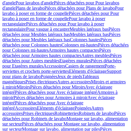
d'angle
Pour lavabos d'angle
Pièces détachées pour Pour lavabos
d'angle
Plans de lavabo
Pièces détachées pour Plans de lavabo
Pour
lavabo à poser en forme de coupelle
Pièces détachées pour Pour
lavabo à poser en forme de coupelle
Pour lavabo à poser
rectangulaire
Pièces détachées pour Pour lavabo à poser
rectangulaire
Pour vasque à encastrer
Meubles latéraux bas
Pièces
détachées pour Meubles latéraux bas
Meubles latéraux bas
Pièces
détachées pour Meubles latéraux bas
Colonnes hautes
Pièces
détachées pour Colonnes hautes
Colonnes mi-hautes
Pièces détachées
pour Colonnes mi-hautes
Armoires hautes compactes
Pièces
détachées pour Armoires hautes compactes
Autres meubles
Pièces
détachées pour Autres meubles
Etagères murales
Pièces détachées
pour Etagères murales
Accessoires
Casiers de rangement
Porte-
serviettes et crochets porte-serviettes
Eléments d'éclairage
Support
pour plans de lavabo
Poignées
Jeux de pieds
Tableaux
magnétiques
Prises électriques
Autres accessoires
Miroirs et armoires
à miroir
Miroirs
Pièces détachées pour Miroirs
Avec éclairage
intégré
Pièces détachées pour Avec éclairage intégré
Armoires à
miroir
Pièces détachées pour Armoires à miroir
Avec éclairage
intégré
Pièces détachées pour Avec éclairage
intégré
Accessoires
Eléments d'éclairage
Poignées
Autres
accessoires
Prises électriques
Robinetteries
Robinets de lavabo
Pièces
détachées pour Robinets de lavabo
Montage sur lavabo, alimentation
sur secteur
Pièces détachées pour Montage sur lavabo, alimentation
sur secteur
Montage sur lavabo, alimentation par piles
Pièces