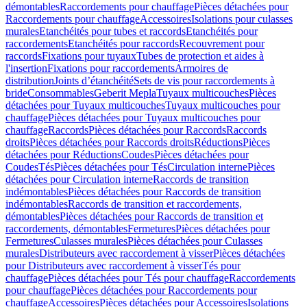
démontables
Raccordements pour chauffage
Pièces détachées pour
Raccordements pour chauffage
Accessoires
Isolations pour culasses
murales
Etanchéités pour tubes et raccords
Etanchéités pour
raccordements
Etanchéités pour raccords
Recouvrement pour
raccords
Fixations pour tuyaux
Tubes de protection et aides à
l'insertion
Fixations pour raccordements
Armoires de
distribution
Joints d’étanchéité
Sets de vis pour raccordements à
bride
Consommables
Geberit Mepla
Tuyaux multicouches
Pièces
détachées pour Tuyaux multicouches
Tuyaux multicouches pour
chauffage
Pièces détachées pour Tuyaux multicouches pour
chauffage
Raccords
Pièces détachées pour Raccords
Raccords
droits
Pièces détachées pour Raccords droits
Réductions
Pièces
détachées pour Réductions
Coudes
Pièces détachées pour
Coudes
Tés
Pièces détachées pour Tés
Circulation interne
Pièces
détachées pour Circulation interne
Raccords de transition
indémontables
Pièces détachées pour Raccords de transition
indémontables
Raccords de transition et raccordements,
démontables
Pièces détachées pour Raccords de transition et
raccordements, démontables
Fermetures
Pièces détachées pour
Fermetures
Culasses murales
Pièces détachées pour Culasses
murales
Distributeurs avec raccordement à visser
Pièces détachées
pour Distributeurs avec raccordement à visser
Tés pour
chauffage
Pièces détachées pour Tés pour chauffage
Raccordements
pour chauffage
Pièces détachées pour Raccordements pour
chauffage
Accessoires
Pièces détachées pour Accessoires
Isolations