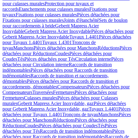
pour culasses murales
Protection pour tuyaux et
raccords
Etanchements pour culasses murales
Fixations pour
tuyaux
Fixations pour culasses murales
Pièces détachées pour
Fixations pour culasses murales
Joints d'étanchéité
Sets de boulon
pour raccordements à bride
Geberit Mapress Acier
Inoxydable
Geberit Mapress Acier Inoxydable
Pièces détachées pour
Geberit Mapress Acier Inoxydable
Tuyaux 1.4401
Pièces détachées
pour Tuyaux 1.4401
Tuyaux 1.4301
Tronçons de
tuyau
Manchons
Pièces détachées pour Manchons
Réductions
Pièces
détachées pour Réductions
Coudes
Pièces détachées pour
Coudes
Tés
Pièces détachées pour Tés
Circulation interne
Pièces
détachées pour Circulation interne
Raccords de transition
indémontables
Pièces détachées pour Raccords de transition
indémontables
Raccords de transition et raccordements,
démontables
Pièces détachées pour Raccords de transition et
raccordements, démontables
Compensateurs
Pièces détachées pour
Compensateurs
Traversées
Fermetures
Pièces détachées pour
Fermetures
Culasses murales
Pièces détachées pour Culasses
murales
Geberit Mapress Acier Inoxydable, gaz
Pièces détachées
pour Geberit Mapress Acier Inoxydable, gaz
Tuyaux 1.4401
Pièces
détachées pour Tuyaux 1.4401
Tronçons de tuyau
Manchons
Pièces
détachées pour Manchons
Réductions
Pièces détachées pour
Réductions
Coudes
Pièces détachées pour Coudes
Tés
Pièces
détachées pour Tés
Raccords de transition indémontables
Pièces
détachées pour Raccords de transition indémontables
Raccords de