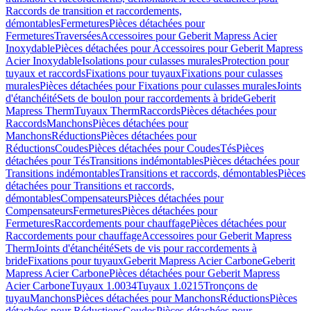
Raccords de transition et raccordements,
démontables
Fermetures
Pièces détachées pour
Fermetures
Traversées
Accessoires pour Geberit Mapress Acier
Inoxydable
Pièces détachées pour Accessoires pour Geberit Mapress
Acier Inoxydable
Isolations pour culasses murales
Protection pour
tuyaux et raccords
Fixations pour tuyaux
Fixations pour culasses
murales
Pièces détachées pour Fixations pour culasses murales
Joints
d'étanchéité
Sets de boulon pour raccordements à bride
Geberit
Mapress Therm
Tuyaux Therm
Raccords
Pièces détachées pour
Raccords
Manchons
Pièces détachées pour
Manchons
Réductions
Pièces détachées pour
Réductions
Coudes
Pièces détachées pour Coudes
Tés
Pièces
détachées pour Tés
Transitions indémontables
Pièces détachées pour
Transitions indémontables
Transitions et raccords, démontables
Pièces
détachées pour Transitions et raccords,
démontables
Compensateurs
Pièces détachées pour
Compensateurs
Fermetures
Pièces détachées pour
Fermetures
Raccordements pour chauffage
Pièces détachées pour
Raccordements pour chauffage
Accessoires pour Geberit Mapress
Therm
Joints d'étanchéité
Sets de vis pour raccordements à
bride
Fixations pour tuyaux
Geberit Mapress Acier Carbone
Geberit
Mapress Acier Carbone
Pièces détachées pour Geberit Mapress
Acier Carbone
Tuyaux 1.0034
Tuyaux 1.0215
Tronçons de
tuyau
Manchons
Pièces détachées pour Manchons
Réductions
Pièces
détachées pour Réductions
Coudes
Pièces détachées pour