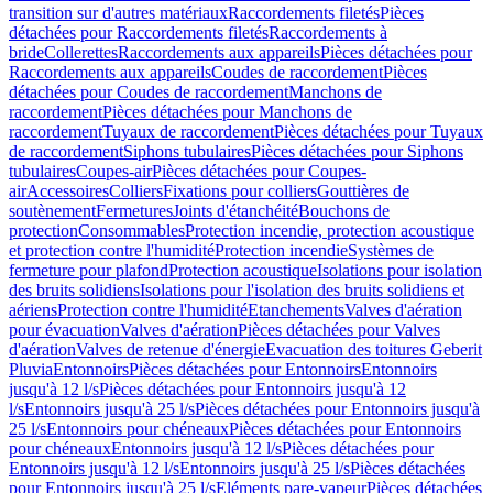
transition sur d'autres matériaux
Raccordements filetés
Pièces
détachées pour Raccordements filetés
Raccordements à
bride
Collerettes
Raccordements aux appareils
Pièces détachées pour
Raccordements aux appareils
Coudes de raccordement
Pièces
détachées pour Coudes de raccordement
Manchons de
raccordement
Pièces détachées pour Manchons de
raccordement
Tuyaux de raccordement
Pièces détachées pour Tuyaux
de raccordement
Siphons tubulaires
Pièces détachées pour Siphons
tubulaires
Coupes-air
Pièces détachées pour Coupes-
air
Accessoires
Colliers
Fixations pour colliers
Gouttières de
soutènement
Fermetures
Joints d'étanchéité
Bouchons de
protection
Consommables
Protection incendie, protection acoustique
et protection contre l'humidité
Protection incendie
Systèmes de
fermeture pour plafond
Protection acoustique
Isolations pour isolation
des bruits solidiens
Isolations pour l'isolation des bruits solidiens et
aériens
Protection contre l'humidité
Etanchements
Valves d'aération
pour évacuation
Valves d'aération
Pièces détachées pour Valves
d'aération
Valves de retenue d'énergie
Evacuation des toitures Geberit
Pluvia
Entonnoirs
Pièces détachées pour Entonnoirs
Entonnoirs
jusqu'à 12 l/s
Pièces détachées pour Entonnoirs jusqu'à 12
l/s
Entonnoirs jusqu'à 25 l/s
Pièces détachées pour Entonnoirs jusqu'à
25 l/s
Entonnoirs pour chéneaux
Pièces détachées pour Entonnoirs
pour chéneaux
Entonnoirs jusqu'à 12 l/s
Pièces détachées pour
Entonnoirs jusqu'à 12 l/s
Entonnoirs jusqu'à 25 l/s
Pièces détachées
pour Entonnoirs jusqu'à 25 l/s
Eléments pare-vapeur
Pièces détachées