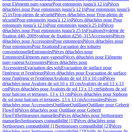
pour Eléments pare-vapeur
Pour entonnoirs jusqu'à 12 l/s
Pièces
détachées pour Pour entonnoirs jusqu'à 12 l/s
Pour entonnoirs jusqu'à
25 l/s
Trop-pleins de sécurité
Pièces détachées pour Trop-pleins de
sécurité
Pour entonnoirs jusqu'à 12 l/s
Pièces détachées pour Pour
entonnoirs jusqu'à 12 l/s
Pour entonnoirs jusqu'à 25 l/s
Pièces
détachées pour Pour entonnoirs jusqu'à 25 l/s
Fixations
Système de
fixation d40–200
Système de fixation d250–315
Accessoires
Pièces
détachées pour Accessoires
Pour entonnoirs
Pièces détachées pour
Pour entonnoirs
Pour fixations
Evacuation des toitures
conventionnelle
Entonnoirs
Pièces détachées pour
Entonnoirs
Eléments pare-vapeur
Pièces détachées pour Eléments
pare-vapeur
Accessoires
Pièces détachées pour
Accessoires
Evacuation des sols
Evacuation de surface pour
l'intérieur et l'extérieur
Pièces détachées pour Evacuation de surface
pour l'intérieur et l'extérieur
Avaloirs de sol 10 x 10 cm
Pièces
détachées pour Avaloirs de sol 10 x 10 cm
Avaloirs de sol 13 x 13
cm
Pièces détachées pour Avaloirs de sol 13 x 13 cm
Siphons de sol
pour balcons et terrasses, 13 x 13 cm
Pièces détachées pour Siphons
de sol pour balcons et terrasses, 13 x 13 cm
Accessoires
Pièces
détachées pour Accessoires
Outillage
Outillage
Outillage pour Geberit
FlowFit
Pièces détachées pour Outillage pour Geberit
FlowFit
Sertisseuses manuelles
Pièces détachées pour Sertisseuses
manuelles
Sertisseuses compatibilité [1]
Pièces détachées pour
Sertisseuses compatibilité [1]
Sertisseuses compatibilité [2]
Pièces
détachées pour Sertisseuses compatibilité [2]
Outils de façonnage de