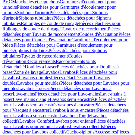
PVC
Manchettes et capuchons
Garnitures d'écoulement pour
urinoirs
Pièces détachées pour Garnitures d'écoulement pour
urinoirs
Siphons d'urinoir
Pièces détachées pour Siphons
d'urinoir
Siphons tubulaires
Pièces détachées pour Siphons
tubulaires
Rallonges de coude de rinçage
Pièces détachées pour
Rallonges de coude de rinçage
Tuyaux de raccordement
Pièces
détachées pour Tuyaux de raccordement
Coudes d'évacuation
Pièces
détachées pour Coudes d'évacuation
Garnitures d'écoulement pour
bidets
Pièces détachées pour Garnitures d'écoulement pour
bidets
Siphons tubulaires
Pièces détachées pour Siphons
tubulaires
Tuyaux de raccordement
Coudes
d'évacuation
Recouvrements
Raccordements
Joints
d'étanchéité
Douilles à braser
Pièces détachées pour Douilles à
braser
Zone de lavage
Lavabos
Lavabos
Pièces détachées pour
Lavabos
Lavabos doubles
Pièces détachées pour Lavabos
doubles
Lavabos pour meubles
Pièces détachées pour Lavabos pour
meubles
Lavabos à poser
Pièces détachées pour Lavabos à
poser
Lave-mains
Pièces détachées pour Lave-mains
Lave-mains à
poser
Lave-mains d'angle
Lavabos semi-encastrés
Pièces détachées
pour Lavabos semi-encastrés
Vasques à encastrer
Pièces détachées
pour Vasques à encastrer
Lavabos à sous-encastrer
Pièces détachées
pour Lavabos à sous-encastrer
Lavabos d'angle
Lavabos
collectifs
Lavabos Comfort
Lavabos pour enfants
Pièces détachées
pour Lavabos pour enfants
Lavabos
Lavabos collectifs
Pièces
détachées pour Lavabos collectifs
Cache-siphons
Accessoires
Pièces