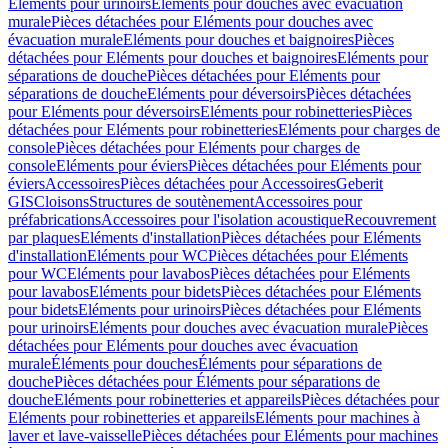
Eléments pour urinoirs
Eléments pour douches avec évacuation
murale
Pièces détachées pour Eléments pour douches avec
évacuation murale
Eléments pour douches et baignoires
Pièces
détachées pour Eléments pour douches et baignoires
Eléments pour
séparations de douche
Pièces détachées pour Eléments pour
séparations de douche
Eléments pour déversoirs
Pièces détachées
pour Eléments pour déversoirs
Eléments pour robinetteries
Pièces
détachées pour Eléments pour robinetteries
Eléments pour charges de
console
Pièces détachées pour Eléments pour charges de
console
Eléments pour éviers
Pièces détachées pour Eléments pour
éviers
Accessoires
Pièces détachées pour Accessoires
Geberit
GIS
Cloisons
Structures de soutènement
Accessoires pour
préfabrications
Accessoires pour l'isolation acoustique
Recouvrement
par plaques
Eléments d'installation
Pièces détachées pour Eléments
d'installation
Eléments pour WC
Pièces détachées pour Eléments
pour WC
Eléments pour lavabos
Pièces détachées pour Eléments
pour lavabos
Eléments pour bidets
Pièces détachées pour Eléments
pour bidets
Eléments pour urinoirs
Pièces détachées pour Eléments
pour urinoirs
Eléments pour douches avec évacuation murale
Pièces
détachées pour Eléments pour douches avec évacuation
murale
Éléments pour douches
Éléments pour séparations de
douche
Pièces détachées pour Éléments pour séparations de
douche
Eléments pour robinetteries et appareils
Pièces détachées pour
Eléments pour robinetteries et appareils
Eléments pour machines à
laver et lave-vaisselle
Pièces détachées pour Eléments pour machines