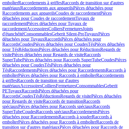
emboîter
Raccordements à griffes
Raccords de transition sur d'autres
matériaux
Raccordements aux appareils
Pièces détachées pour
Raccordements aux appareils
Coudes de raccordement
Pièces
détachées pour Coudes de raccordement
Tuyaux de
raccordement
Pièces détachées pour Tuyaux de
raccordement
Accessoires
Colliers
Fermetures
Joints
d'étanchéité
Consommables
Geberit Silent-Pro
Tuyaux
Pièces
détachées pour Tuyaux
Raccords
Pièces détachées pour
Raccords
Coudes
Pièces détachées pour Coudes
Tés
Pièces détachées
pour Tés
Réductions
Pièces détachées pour Réductions
Regards de
visite
Pièces détachées pour Regards de visite
Raccords
SuperTube
Pièces détachées pour Raccords SuperTube
Coudes
Pièces
détachées pour Coudes
Tés
Pièces détachées pour
Tés
Raccordements
Pièces détachées pour Raccordements
Raccords à
emboîter
Pièces détachées pour Raccords à emboîter
Raccordements
à griffes
Raccords de transition sur d'autres
matériaux
Accessoires
Colliers
Fermetures
Consommables
Geberit
PE
Tuyaux
Raccords
Pièces détachées pour
Raccords
Coudes
Tés
Réductions
Regards de visite
Pièces détachées
pour Regards de visite
Raccords de transition
Raccords
spéciaux
Pièces détachées pour Raccords spéciaux
Raccords
SuperTube
Coudes
Raccords spéciaux
Raccordements
Pièces
détachées pour Raccordements
Raccords à souder
Raccords à
emboîter
Pièces détachées pour Raccords à emboîter
Raccords de
transition sur d'autres matériaux
Pièces détachées pour Raccords de