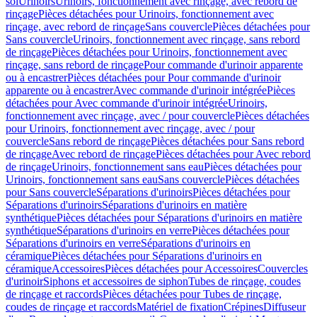
sol
Urinoirs
Urinoirs, fonctionnement avec rinçage, avec rebord de
rinçage
Pièces détachées pour Urinoirs, fonctionnement avec
rinçage, avec rebord de rinçage
Sans couvercle
Pièces détachées pour
Sans couvercle
Urinoirs, fonctionnement avec rinçage, sans rebord
de rinçage
Pièces détachées pour Urinoirs, fonctionnement avec
rinçage, sans rebord de rinçage
Pour commande d'urinoir apparente
ou à encastrer
Pièces détachées pour Pour commande d'urinoir
apparente ou à encastrer
Avec commande d'urinoir intégrée
Pièces
détachées pour Avec commande d'urinoir intégrée
Urinoirs,
fonctionnement avec rinçage, avec / pour couvercle
Pièces détachées
pour Urinoirs, fonctionnement avec rinçage, avec / pour
couvercle
Sans rebord de rinçage
Pièces détachées pour Sans rebord
de rinçage
Avec rebord de rinçage
Pièces détachées pour Avec rebord
de rinçage
Urinoirs, fonctionnement sans eau
Pièces détachées pour
Urinoirs, fonctionnement sans eau
Sans couvercle
Pièces détachées
pour Sans couvercle
Séparations d'urinoirs
Pièces détachées pour
Séparations d'urinoirs
Séparations d'urinoirs en matière
synthétique
Pièces détachées pour Séparations d'urinoirs en matière
synthétique
Séparations d'urinoirs en verre
Pièces détachées pour
Séparations d'urinoirs en verre
Séparations d'urinoirs en
céramique
Pièces détachées pour Séparations d'urinoirs en
céramique
Accessoires
Pièces détachées pour Accessoires
Couvercles
d'urinoir
Siphons et accessoires de siphon
Tubes de rinçage, coudes
de rinçage et raccords
Pièces détachées pour Tubes de rinçage,
coudes de rinçage et raccords
Matériel de fixation
Crépines
Diffuseur