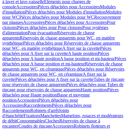
à laver et lave-vaisselle
Eléments pour charges de
console
Accessoires
Pièces détachées pour Accessoires
Modules
d'installation
Pièces détachées pour Modules d'installation
Modules
pour WC
Pièces détachées pour Modules pour WC
Recouvrement
par plaques
Accessoires
Pièces détachées pour Accessoires
Pour
cloisons
Pièces détachées pour Pour cloisons
Pour systèmes
d'alimentation
Pour évacuation
Réservoirs de chasse
apparents
Réservoirs de chasse apparents pour WC, en matière
synthétique
Pièces détachées pour Réservoirs de chasse apparents
pour WC, en matière synthétique
A fixer sur la cuvette
Pièces
détachées pour A fixer sur la cuvette
A haute position
Pièces
détachées pour A haute position
A basse position et mi-hauteur
Pièces
détachées pour A basse position et mi-hauteur
Réservoirs de chasse
apparents pour WC, en céramique
Pièces détachées pour Réservoirs
de chasse apparents pour WC, en céramique
A fixer sur la
cuvette
Pièces détachées pour A fixer sur la cuvette
Tubes de rinçage
pour réservoirs de chasse apparents
Pièces détachées pour Tubes de
rinçage pour réservoirs de chasse apparents
Haute position
Pièces
détachées pour Haute position
Basse et moyenne
position
Accessoires
Pièces détachées pour
Accessoires
Raccordements
Pièces détachées pour
Raccordements
Robinets d'arrêt
Joints
d'étanchéité
Fixations
Manchettes
Mamelons, rosaces et modérateurs
de débit
Consommables
Cloches
Réservoirs de chasse à
encastrer
Coudes de rinçage
Accessoires
Robinets flotteurs et