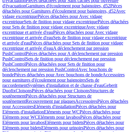
d'évacuation
Pièces détachées pour Sans caches pour ouverture
d'évacuation
Garnitures d'écoulement pour baignoires, d52
Pièces
détachées pour Garnitures d'écoulement pour baignoires, d52
Avec
vidage excentrique
Pièces détachées pour Avec vidage
excentrique
Sets de finition pour vidage excentrique
Pièces détachées
pour Sets de finition pour vidage excentrique
Avec vidage
excentrique et arrivée d'eau
Pièces détachées pour Avec vidage
excentrique et arrivée d'eau
Sets de finition pour vidage excentrique
et arrivée d'eau
Pièces détachées pour Sets de finition pour vidage
excentrique et arrivée d'eau
A déclenchement par pression
PushControl
Pièces détachées pour A déclenchement par pression
PushControl
Sets de finition pour déclenchement par pression
PushControl
Pièces détachées pour Sets de finition pour
déclenchement par pression PushControl
Avec bouchons de
bonde
Pièces détachées pour Avec bouchons de bonde
Accessoires
pour garnitures d'écoulement pour baignoires
Sets de
raccordement
Systèmes d'installation et de chasse d'eau
Geberit
Duofix
Cloisons
Pièces détachées pour Cloisons
Structures de
soutènement
Pièces détachées pour Structures de
soutènement
Recouvrement par plaques
Accessoires
Pièces détachées
pour Accessoires
Eléments d'installation
Pièces détachées pour
Eléments d'installation
Eléments pour WC
Pièces détachées pour
Eléments pour WC
Eléments pour lavabos
Pièces détachées pour
Eléments pour lavabos
Eléments pour bidets
Pièces détachées pour
Eléments pour bidets
Eléments pour urinoirs
Pièces détachées pour