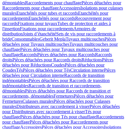
démontables
Raccordements pour chauffage
Pièces détachées pour
Raccordements pour chauffage
Accessoires
Isolations pour culasses
murales
Etanchéités pour tubes et raccords
Etanchéités pour
raccordements
Etanchéités pour raccords
Recouvrement pour
raccords
Fixations pour tuyaux
Tubes de protection et aides à
l'insertion
Fixations pour raccordements
Armoires de
distribution
Joints d’étanchéité
Sets de vis pour raccordements à
bride
Consommables
Geberit Mepla
Tuyaux multicouches
Pièces
détachées pour Tuyaux multicouches
Tuyaux multicouches pour
chauffage
Pièces détachées pour Tuyaux multicouches pour
chauffage
Raccords
Pièces détachées pour Raccords
Raccords
droits
Pièces détachées pour Raccords droits
Réductions
Pièces
détachées pour Réductions
Coudes
Pièces détachées pour
Coudes
Tés
Pièces détachées pour Tés
Circulation interne
Pièces
détachées pour Circulation interne
Raccords de transition
indémontables
Pièces détachées pour Raccords de transition
indémontables
Raccords de transition et raccordements,
démontables
Pièces détachées pour Raccords de transition et
raccordements, démontables
Fermetures
Pièces détachées pour
Fermetures
Culasses murales
Pièces détachées pour Culasses
murales
Distributeurs avec raccordement à visser
Pièces détachées
pour Distributeurs avec raccordement à visser
Tés pour
chauffage
Pièces détachées pour Tés pour chauffage
Raccordements
pour chauffage
Pièces détachées pour Raccordements pour
chauffage
Accessoires
Pièces détachées pour Accessoires
Isolations