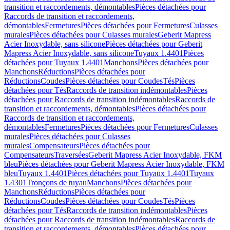
transition et raccordements, démontables
Pièces détachées pour
Raccords de transition et raccordements,
démontables
Fermetures
Pièces détachées pour Fermetures
Culasses
murales
Pièces détachées pour Culasses murales
Geberit Mapress
Acier Inoxydable, sans silicone
Pièces détachées pour Geberit
Mapress Acier Inoxydable, sans silicone
Tuyaux 1.4401
Pièces
détachées pour Tuyaux 1.4401
Manchons
Pièces détachées pour
Manchons
Réductions
Pièces détachées pour
Réductions
Coudes
Pièces détachées pour Coudes
Tés
Pièces
détachées pour Tés
Raccords de transition indémontables
Pièces
détachées pour Raccords de transition indémontables
Raccords de
transition et raccordements, démontables
Pièces détachées pour
Raccords de transition et raccordements,
démontables
Fermetures
Pièces détachées pour Fermetures
Culasses
murales
Pièces détachées pour Culasses
murales
Compensateurs
Pièces détachées pour
Compensateurs
Traversées
Geberit Mapress Acier Inoxydable, FKM
bleu
Pièces détachées pour Geberit Mapress Acier Inoxydable, FKM
bleu
Tuyaux 1.4401
Pièces détachées pour Tuyaux 1.4401
Tuyaux
1.4301
Tronçons de tuyau
Manchons
Pièces détachées pour
Manchons
Réductions
Pièces détachées pour
Réductions
Coudes
Pièces détachées pour Coudes
Tés
Pièces
détachées pour Tés
Raccords de transition indémontables
Pièces
détachées pour Raccords de transition indémontables
Raccords de
transition et raccordements, démontables
Pièces détachées pour