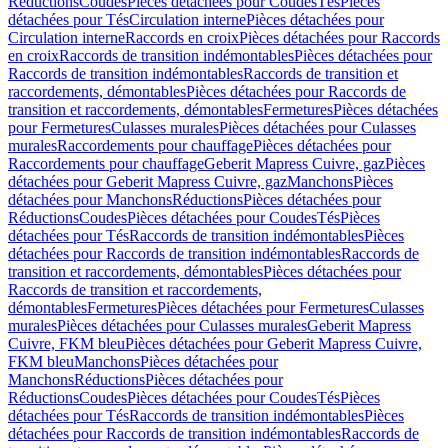
Réductions
Coudes
Pièces détachées pour Coudes
Tés
Pièces
détachées pour Tés
Circulation interne
Pièces détachées pour
Circulation interne
Raccords en croix
Pièces détachées pour Raccords
en croix
Raccords de transition indémontables
Pièces détachées pour
Raccords de transition indémontables
Raccords de transition et
raccordements, démontables
Pièces détachées pour Raccords de
transition et raccordements, démontables
Fermetures
Pièces détachées
pour Fermetures
Culasses murales
Pièces détachées pour Culasses
murales
Raccordements pour chauffage
Pièces détachées pour
Raccordements pour chauffage
Geberit Mapress Cuivre, gaz
Pièces
détachées pour Geberit Mapress Cuivre, gaz
Manchons
Pièces
détachées pour Manchons
Réductions
Pièces détachées pour
Réductions
Coudes
Pièces détachées pour Coudes
Tés
Pièces
détachées pour Tés
Raccords de transition indémontables
Pièces
détachées pour Raccords de transition indémontables
Raccords de
transition et raccordements, démontables
Pièces détachées pour
Raccords de transition et raccordements,
démontables
Fermetures
Pièces détachées pour Fermetures
Culasses
murales
Pièces détachées pour Culasses murales
Geberit Mapress
Cuivre, FKM bleu
Pièces détachées pour Geberit Mapress Cuivre,
FKM bleu
Manchons
Pièces détachées pour
Manchons
Réductions
Pièces détachées pour
Réductions
Coudes
Pièces détachées pour Coudes
Tés
Pièces
détachées pour Tés
Raccords de transition indémontables
Pièces
détachées pour Raccords de transition indémontables
Raccords de