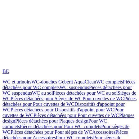
BE
WC et urinoirs
WC-douches Geberit AquaClean
WC complets
Pièces
détachées pour WC complets
WC suspendus
Pièces détachées pour
WC suspendus
WC au sol
Pièces détachées pour WC au sol
Sièges de
WC
Pièces détachées pour Sièges de WC
Pour cuvettes de WC
Pièces
détachées pour Pour cuvettes de WC
Dispositifs d'appoint pour
WC
Pièces détachées pour Dispositifs d'appoint pour WC
Pour
cuvettes de WC
Pièces détachées pour Pour cuvettes de WC
Plaques
design
Pièces détachées pour Plaques design
Pour WC
complets
Pièces détachées pour Pour WC complets
Pour sièges de
WC
Pièces détachées pour Pour sièges de WC
Accessoires
Pièces
détachées pour Accessoires
Pour WC complets
Pour sièges de