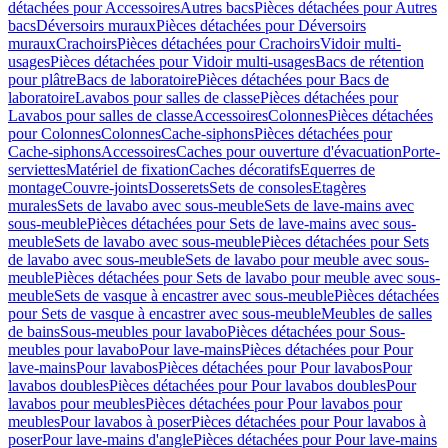
détachées pour Accessoires
Autres bacs
Pièces détachées pour Autres
bacs
Déversoirs muraux
Pièces détachées pour Déversoirs
muraux
Crachoirs
Pièces détachées pour Crachoirs
Vidoir multi-
usages
Pièces détachées pour Vidoir multi-usages
Bacs de rétention
pour plâtre
Bacs de laboratoire
Pièces détachées pour Bacs de
laboratoire
Lavabos pour salles de classe
Pièces détachées pour
Lavabos pour salles de classe
Accessoires
Colonnes
Pièces détachées
pour Colonnes
Colonnes
Cache-siphons
Pièces détachées pour
Cache-siphons
Accessoires
Caches pour ouverture d'évacuation
Porte-
serviettes
Matériel de fixation
Caches décoratifs
Equerres de
montage
Couvre-joints
Dosserets
Sets de consoles
Etagères
murales
Sets de lavabo avec sous-meuble
Sets de lave-mains avec
sous-meuble
Pièces détachées pour Sets de lave-mains avec sous-
meuble
Sets de lavabo avec sous-meuble
Pièces détachées pour Sets
de lavabo avec sous-meuble
Sets de lavabo pour meuble avec sous-
meuble
Pièces détachées pour Sets de lavabo pour meuble avec sous-
meuble
Sets de vasque à encastrer avec sous-meuble
Pièces détachées
pour Sets de vasque à encastrer avec sous-meuble
Meubles de salles
de bains
Sous-meubles pour lavabo
Pièces détachées pour Sous-
meubles pour lavabo
Pour lave-mains
Pièces détachées pour Pour
lave-mains
Pour lavabos
Pièces détachées pour Pour lavabos
Pour
lavabos doubles
Pièces détachées pour Pour lavabos doubles
Pour
lavabos pour meubles
Pièces détachées pour Pour lavabos pour
meubles
Pour lavabos à poser
Pièces détachées pour Pour lavabos à
poser
Pour lave-mains d'angle
Pièces détachées pour Pour lave-mains