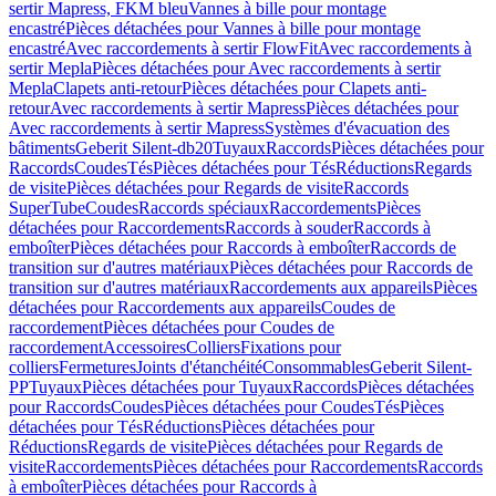
sertir Mapress, FKM bleu
Vannes à bille pour montage
encastré
Pièces détachées pour Vannes à bille pour montage
encastré
Avec raccordements à sertir FlowFit
Avec raccordements à
sertir Mepla
Pièces détachées pour Avec raccordements à sertir
Mepla
Clapets anti-retour
Pièces détachées pour Clapets anti-
retour
Avec raccordements à sertir Mapress
Pièces détachées pour
Avec raccordements à sertir Mapress
Systèmes d'évacuation des
bâtiments
Geberit Silent-db20
Tuyaux
Raccords
Pièces détachées pour
Raccords
Coudes
Tés
Pièces détachées pour Tés
Réductions
Regards
de visite
Pièces détachées pour Regards de visite
Raccords
SuperTube
Coudes
Raccords spéciaux
Raccordements
Pièces
détachées pour Raccordements
Raccords à souder
Raccords à
emboîter
Pièces détachées pour Raccords à emboîter
Raccords de
transition sur d'autres matériaux
Pièces détachées pour Raccords de
transition sur d'autres matériaux
Raccordements aux appareils
Pièces
détachées pour Raccordements aux appareils
Coudes de
raccordement
Pièces détachées pour Coudes de
raccordement
Accessoires
Colliers
Fixations pour
colliers
Fermetures
Joints d'étanchéité
Consommables
Geberit Silent-
PP
Tuyaux
Pièces détachées pour Tuyaux
Raccords
Pièces détachées
pour Raccords
Coudes
Pièces détachées pour Coudes
Tés
Pièces
détachées pour Tés
Réductions
Pièces détachées pour
Réductions
Regards de visite
Pièces détachées pour Regards de
visite
Raccordements
Pièces détachées pour Raccordements
Raccords
à emboîter
Pièces détachées pour Raccords à