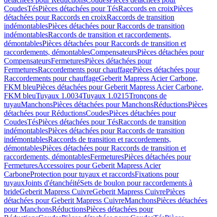
Coudes
Tés
Pièces détachées pour Tés
Raccords en croix
Pièces
détachées pour Raccords en croix
Raccords de transition
indémontables
Pièces détachées pour Raccords de transition
indémontables
Raccords de transition et raccordements,
démontables
Pièces détachées pour Raccords de transition et
raccordements, démontables
Compensateurs
Pièces détachées pour
Compensateurs
Fermetures
Pièces détachées pour
Fermetures
Raccordements pour chauffage
Pièces détachées pour
Raccordements pour chauffage
Geberit Mapress Acier Carbone,
FKM bleu
Pièces détachées pour Geberit Mapress Acier Carbone,
FKM bleu
Tuyaux 1.0034
Tuyaux 1.0215
Tronçons de
tuyau
Manchons
Pièces détachées pour Manchons
Réductions
Pièces
détachées pour Réductions
Coudes
Pièces détachées pour
Coudes
Tés
Pièces détachées pour Tés
Raccords de transition
indémontables
Pièces détachées pour Raccords de transition
indémontables
Raccords de transition et raccordements,
démontables
Pièces détachées pour Raccords de transition et
raccordements, démontables
Fermetures
Pièces détachées pour
Fermetures
Accessoires pour Geberit Mapress Acier
Carbone
Protection pour tuyaux et raccords
Fixations pour
tuyaux
Joints d'étanchéité
Sets de boulon pour raccordements à
bride
Geberit Mapress Cuivre
Geberit Mapress Cuivre
Pièces
détachées pour Geberit Mapress Cuivre
Manchons
Pièces détachées
pour Manchons
Réductions
Pièces détachées pour