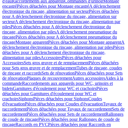
d'eau
Raccordements aux appareils
Commandes d'urinoir
Montage
encastré
Pièces détachées pour Montage encastré
A déclenchement
électronique du rinçage, alimentation sur secteur
Pièces détachées
pour A déclenchement électronique du rinçage, alimentation sur
secteur
A déclenchement électronique du rinçage, alimentation par
piles
Pièces détachées pour A déclenchement électronique du
rinçage, alimentation par piles
A déclenchement pneumatique du
rinçage
Pièces détachées pour A déclenchement pneumatique du
rinçage
Montage apparent
Pièces détachées pour Montage apparent
A
déclenchement électronique du rinçage, alimentation par piles
Pièces
détachées pour A déclenchement électronique du rinçage,
alimentation par piles
Accessoires
Pièces détachées pour
Accessoires
Sets gros œuvre et de remplacement
Pièces détachées
pour Sets gros œuvre et de remplacement
Tubes de rinçage, coudes
de rinçage et raccords
Sets de rénovation
Pièces détachées pour Sets
de rénovation
Plaques de recouvrement
Autres accessoires
Aides à la
commande
Raccordements aux appareils pour WC, urinoirs et
bidets
Garnitures d'écoulement pour WC et crachoirs
Pièces
détachées pour Garnitures d'écoulement pour WC et
crachoirs
Siphons
Pièces détachées pour Siphons
Coudes
d'évacuation
Pièces détachées pour Coudes d'évacuation
Tuyaux de
raccordement
Pièces détachées pour Tuyaux de raccordement
Sets de
raccordement
Pièces détachées pour Sets de raccordement
Rallonges
de coude de rinçage
Pièces détachées pour Rallonges de coude de
rinçage
Raccords en PVC
Pièces détachées pour Raccords en