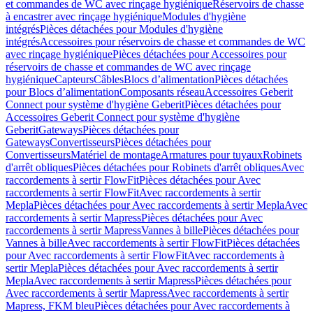
et commandes de WC avec rinçage hygiénique
Réservoirs de chasse
à encastrer avec rinçage hygiénique
Modules d'hygiène
intégrés
Pièces détachées pour Modules d'hygiène
intégrés
Accessoires pour réservoirs de chasse et commandes de WC
avec rinçage hygiénique
Pièces détachées pour Accessoires pour
réservoirs de chasse et commandes de WC avec rinçage
hygiénique
Capteurs
Câbles
Blocs d’alimentation
Pièces détachées
pour Blocs d’alimentation
Composants réseau
Accessoires Geberit
Connect pour système d'hygiène Geberit
Pièces détachées pour
Accessoires Geberit Connect pour système d'hygiène
Geberit
Gateways
Pièces détachées pour
Gateways
Convertisseurs
Pièces détachées pour
Convertisseurs
Matériel de montage
Armatures pour tuyaux
Robinets
d'arrêt obliques
Pièces détachées pour Robinets d'arrêt obliques
Avec
raccordements à sertir FlowFit
Pièces détachées pour Avec
raccordements à sertir FlowFit
Avec raccordements à sertir
Mepla
Pièces détachées pour Avec raccordements à sertir Mepla
Avec
raccordements à sertir Mapress
Pièces détachées pour Avec
raccordements à sertir Mapress
Vannes à bille
Pièces détachées pour
Vannes à bille
Avec raccordements à sertir FlowFit
Pièces détachées
pour Avec raccordements à sertir FlowFit
Avec raccordements à
sertir Mepla
Pièces détachées pour Avec raccordements à sertir
Mepla
Avec raccordements à sertir Mapress
Pièces détachées pour
Avec raccordements à sertir Mapress
Avec raccordements à sertir
Mapress, FKM bleu
Pièces détachées pour Avec raccordements à