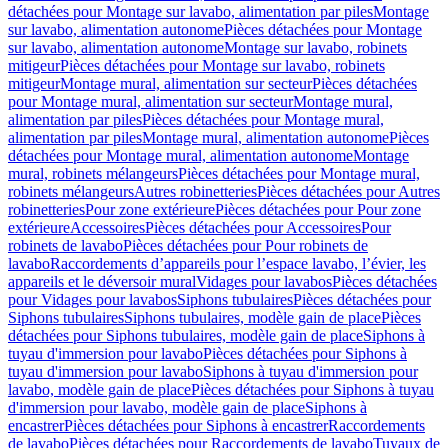
détachées pour Montage sur lavabo, alimentation par piles
Montage
sur lavabo, alimentation autonome
Pièces détachées pour Montage
sur lavabo, alimentation autonome
Montage sur lavabo, robinets
mitigeur
Pièces détachées pour Montage sur lavabo, robinets
mitigeur
Montage mural, alimentation sur secteur
Pièces détachées
pour Montage mural, alimentation sur secteur
Montage mural,
alimentation par piles
Pièces détachées pour Montage mural,
alimentation par piles
Montage mural, alimentation autonome
Pièces
détachées pour Montage mural, alimentation autonome
Montage
mural, robinets mélangeurs
Pièces détachées pour Montage mural,
robinets mélangeurs
Autres robinetteries
Pièces détachées pour Autres
robinetteries
Pour zone extérieure
Pièces détachées pour Pour zone
extérieure
Accessoires
Pièces détachées pour Accessoires
Pour
robinets de lavabo
Pièces détachées pour Pour robinets de
lavabo
Raccordements d’appareils pour l’espace lavabo, l’évier, les
appareils et le déversoir mural
Vidages pour lavabos
Pièces détachées
pour Vidages pour lavabos
Siphons tubulaires
Pièces détachées pour
Siphons tubulaires
Siphons tubulaires, modèle gain de place
Pièces
détachées pour Siphons tubulaires, modèle gain de place
Siphons à
tuyau d'immersion pour lavabo
Pièces détachées pour Siphons à
tuyau d'immersion pour lavabo
Siphons à tuyau d'immersion pour
lavabo, modèle gain de place
Pièces détachées pour Siphons à tuyau
d'immersion pour lavabo, modèle gain de place
Siphons à
encastrer
Pièces détachées pour Siphons à encastrer
Raccordements
de lavabo
Pièces détachées pour Raccordements de lavabo
Tuyaux de