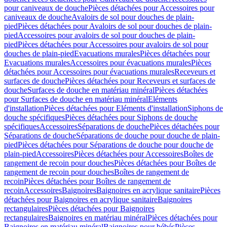
pour caniveaux de douche
Pièces détachées pour Accessoires pour
caniveaux de douche
Avaloirs de sol pour douches de plain-
pied
Pièces détachées pour Avaloirs de sol pour douches de plain-
pied
Accessoires pour avaloirs de sol pour douches de plain-
pied
Pièces détachées pour Accessoires pour avaloirs de sol pour
douches de plain-pied
Evacuations murales
Pièces détachées pour
Evacuations murales
Accessoires pour évacuations murales
Pièces
détachées pour Accessoires pour évacuations murales
Receveurs et
surfaces de douche
Pièces détachées pour Receveurs et surfaces de
douche
Surfaces de douche en matériau minéral
Pièces détachées
pour Surfaces de douche en matériau minéral
Eléments
d'installation
Pièces détachées pour Eléments d'installation
Siphons de
douche spécifiques
Pièces détachées pour Siphons de douche
spécifiques
Accessoires
Séparations de douche
Pièces détachées pour
Séparations de douche
Séparations de douche pour douche de plain-
pied
Pièces détachées pour Séparations de douche pour douche de
plain-pied
Accessoires
Pièces détachées pour Accessoires
Boîtes de
rangement de recoin pour douches
Pièces détachées pour Boîtes de
rangement de recoin pour douches
Boîtes de rangement de
recoin
Pièces détachées pour Boîtes de rangement de
recoin
Accessoires
Baignoires
Baignoires en acrylique sanitaire
Pièces
détachées pour Baignoires en acrylique sanitaire
Baignoires
rectangulaires
Pièces détachées pour Baignoires
rectangulaires
Baignoires en matériau minéral
Pièces détachées pour
Baignoires en matériau minéral
Baignoires pour bébés
Pièces