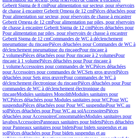
Geberit Sigma de 8 cm
Pour alimentation sur secteur, pour réservoirs
de chasse à encastrer Geberit Omega de 12 cm
Pièces détachées pour
Pour alimentation sur secteur, pour réservoirs de chasse à encastrer
Geberit Omega de 12 cm
Pour alimentation par piles, pour réservoirs
de chasse à encastrer Geberit Sigma de 12 cm
Pièces détachées pour
Pour alimentation par piles, pour réservoirs de chasse à encastrer
Geberit Sigma de 12 cm
Commandes de WC à déclenchement
pneumatique du rinçage
Pièces détachées pour Commandes de WC à
déclenchement pneumatique du rinçage
Pour rinçage à
2 volumes
Pièces détachées pour Pour rinçage à 2 volumes
Pour
rinçage à 1 volume
Pièces détachées pour Pour rinçage à
1 volume
Accessoires pour commandes de WC
Pièces détachées
pour Accessoires pour commandes de WC
Sets gros œuvre
Pièces
détachées pour Sets gros œuvre
Pour commandes de WC à
déclenchement électronique du rinçage
Pièces détachées pour Pour
commandes de WC à déclenchement électronique du
rinçage
Modules sanitaires Monolith
Modules sanitaires pour
WC
Pièces détachées pour Modules sanitaires pour WC
Pour WC
suspendus
Pièces détachées pour Pour WC suspendus
Pour WC au
sol
Pièces détachées pour Pour WC au sol
Accessoires
Pièces
détachées pour Accessoires
Consommables
Modules sanitaires pour
lavabos
Accessoires
Panneaux sanitaires pour bidets
Pièces détachées
pour Panneaux sanitaires pour bidets
Pour bidets suspendus et au
sol
Pièces détachées pour Pour bidets suspendus et au