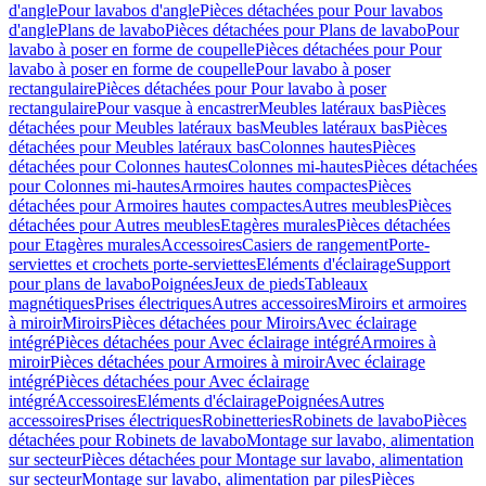
d'angle
Pour lavabos d'angle
Pièces détachées pour Pour lavabos
d'angle
Plans de lavabo
Pièces détachées pour Plans de lavabo
Pour
lavabo à poser en forme de coupelle
Pièces détachées pour Pour
lavabo à poser en forme de coupelle
Pour lavabo à poser
rectangulaire
Pièces détachées pour Pour lavabo à poser
rectangulaire
Pour vasque à encastrer
Meubles latéraux bas
Pièces
détachées pour Meubles latéraux bas
Meubles latéraux bas
Pièces
détachées pour Meubles latéraux bas
Colonnes hautes
Pièces
détachées pour Colonnes hautes
Colonnes mi-hautes
Pièces détachées
pour Colonnes mi-hautes
Armoires hautes compactes
Pièces
détachées pour Armoires hautes compactes
Autres meubles
Pièces
détachées pour Autres meubles
Etagères murales
Pièces détachées
pour Etagères murales
Accessoires
Casiers de rangement
Porte-
serviettes et crochets porte-serviettes
Eléments d'éclairage
Support
pour plans de lavabo
Poignées
Jeux de pieds
Tableaux
magnétiques
Prises électriques
Autres accessoires
Miroirs et armoires
à miroir
Miroirs
Pièces détachées pour Miroirs
Avec éclairage
intégré
Pièces détachées pour Avec éclairage intégré
Armoires à
miroir
Pièces détachées pour Armoires à miroir
Avec éclairage
intégré
Pièces détachées pour Avec éclairage
intégré
Accessoires
Eléments d'éclairage
Poignées
Autres
accessoires
Prises électriques
Robinetteries
Robinets de lavabo
Pièces
détachées pour Robinets de lavabo
Montage sur lavabo, alimentation
sur secteur
Pièces détachées pour Montage sur lavabo, alimentation
sur secteur
Montage sur lavabo, alimentation par piles
Pièces