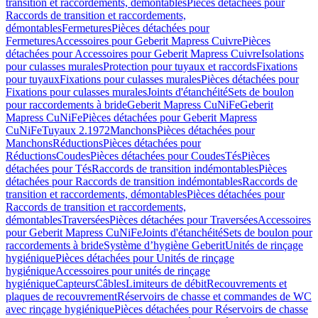
transition et raccordements, démontables
Pièces détachées pour
Raccords de transition et raccordements,
démontables
Fermetures
Pièces détachées pour
Fermetures
Accessoires pour Geberit Mapress Cuivre
Pièces
détachées pour Accessoires pour Geberit Mapress Cuivre
Isolations
pour culasses murales
Protection pour tuyaux et raccords
Fixations
pour tuyaux
Fixations pour culasses murales
Pièces détachées pour
Fixations pour culasses murales
Joints d'étanchéité
Sets de boulon
pour raccordements à bride
Geberit Mapress CuNiFe
Geberit
Mapress CuNiFe
Pièces détachées pour Geberit Mapress
CuNiFe
Tuyaux 2.1972
Manchons
Pièces détachées pour
Manchons
Réductions
Pièces détachées pour
Réductions
Coudes
Pièces détachées pour Coudes
Tés
Pièces
détachées pour Tés
Raccords de transition indémontables
Pièces
détachées pour Raccords de transition indémontables
Raccords de
transition et raccordements, démontables
Pièces détachées pour
Raccords de transition et raccordements,
démontables
Traversées
Pièces détachées pour Traversées
Accessoires
pour Geberit Mapress CuNiFe
Joints d'étanchéité
Sets de boulon pour
raccordements à bride
Système d’hygiène Geberit
Unités de rinçage
hygiénique
Pièces détachées pour Unités de rinçage
hygiénique
Accessoires pour unités de rinçage
hygiénique
Capteurs
Câbles
Limiteurs de débit
Recouvrements et
plaques de recouvrement
Réservoirs de chasse et commandes de WC
avec rinçage hygiénique
Pièces détachées pour Réservoirs de chasse