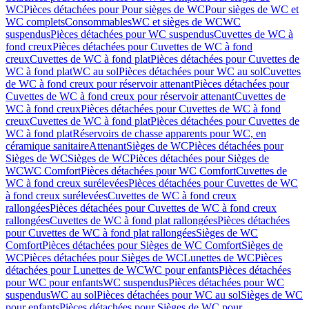
WC
Pièces détachées pour Pour sièges de WC
Pour sièges de WC et
WC complets
Consommables
WC et sièges de WC
WC
suspendus
Pièces détachées pour WC suspendus
Cuvettes de WC à
fond creux
Pièces détachées pour Cuvettes de WC à fond
creux
Cuvettes de WC à fond plat
Pièces détachées pour Cuvettes de
WC à fond plat
WC au sol
Pièces détachées pour WC au sol
Cuvettes
de WC à fond creux pour réservoir attenant
Pièces détachées pour
Cuvettes de WC à fond creux pour réservoir attenant
Cuvettes de
WC à fond creux
Pièces détachées pour Cuvettes de WC à fond
creux
Cuvettes de WC à fond plat
Pièces détachées pour Cuvettes de
WC à fond plat
Réservoirs de chasse apparents pour WC, en
céramique sanitaire
Attenant
Sièges de WC
Pièces détachées pour
Sièges de WC
Sièges de WC
Pièces détachées pour Sièges de
WC
WC Comfort
Pièces détachées pour WC Comfort
Cuvettes de
WC à fond creux surélevées
Pièces détachées pour Cuvettes de WC
à fond creux surélevées
Cuvettes de WC à fond creux
rallongées
Pièces détachées pour Cuvettes de WC à fond creux
rallongées
Cuvettes de WC à fond plat rallongées
Pièces détachées
pour Cuvettes de WC à fond plat rallongées
Sièges de WC
Comfort
Pièces détachées pour Sièges de WC Comfort
Sièges de
WC
Pièces détachées pour Sièges de WC
Lunettes de WC
Pièces
détachées pour Lunettes de WC
WC pour enfants
Pièces détachées
pour WC pour enfants
WC suspendus
Pièces détachées pour WC
suspendus
WC au sol
Pièces détachées pour WC au sol
Sièges de WC
pour enfants
Pièces détachées pour Sièges de WC pour