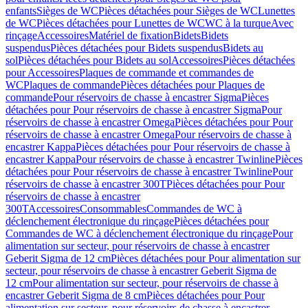
enfants
Sièges de WC
Pièces détachées pour Sièges de WC
Lunettes
de WC
Pièces détachées pour Lunettes de WC
WC à la turque
Avec
rinçage
Accessoires
Matériel de fixation
Bidets
Bidets
suspendus
Pièces détachées pour Bidets suspendus
Bidets au
sol
Pièces détachées pour Bidets au sol
Accessoires
Pièces détachées
pour Accessoires
Plaques de commande et commandes de
WC
Plaques de commande
Pièces détachées pour Plaques de
commande
Pour réservoirs de chasse à encastrer Sigma
Pièces
détachées pour Pour réservoirs de chasse à encastrer Sigma
Pour
réservoirs de chasse à encastrer Omega
Pièces détachées pour Pour
réservoirs de chasse à encastrer Omega
Pour réservoirs de chasse à
encastrer Kappa
Pièces détachées pour Pour réservoirs de chasse à
encastrer Kappa
Pour réservoirs de chasse à encastrer Twinline
Pièces
détachées pour Pour réservoirs de chasse à encastrer Twinline
Pour
réservoirs de chasse à encastrer 300T
Pièces détachées pour Pour
réservoirs de chasse à encastrer
300T
Accessoires
Consommables
Commandes de WC à
déclenchement électronique du rinçage
Pièces détachées pour
Commandes de WC à déclenchement électronique du rinçage
Pour
alimentation sur secteur, pour réservoirs de chasse à encastrer
Geberit Sigma de 12 cm
Pièces détachées pour Pour alimentation sur
secteur, pour réservoirs de chasse à encastrer Geberit Sigma de
12 cm
Pour alimentation sur secteur, pour réservoirs de chasse à
encastrer Geberit Sigma de 8 cm
Pièces détachées pour Pour
alimentation sur secteur, pour réservoirs de chasse à encastrer