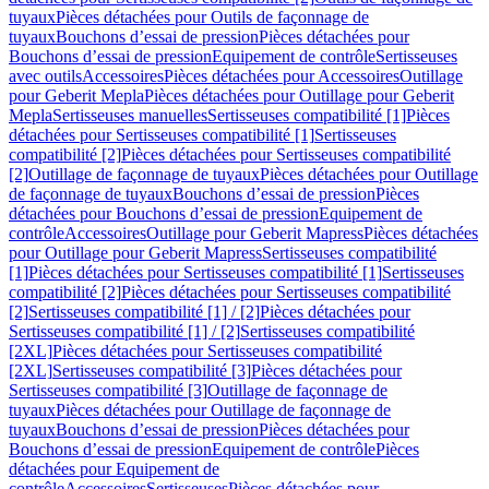
tuyaux
Pièces détachées pour Outils de façonnage de
tuyaux
Bouchons d’essai de pression
Pièces détachées pour
Bouchons d’essai de pression
Equipement de contrôle
Sertisseuses
avec outils
Accessoires
Pièces détachées pour Accessoires
Outillage
pour Geberit Mepla
Pièces détachées pour Outillage pour Geberit
Mepla
Sertisseuses manuelles
Sertisseuses compatibilité [1]
Pièces
détachées pour Sertisseuses compatibilité [1]
Sertisseuses
compatibilité [2]
Pièces détachées pour Sertisseuses compatibilité
[2]
Outillage de façonnage de tuyaux
Pièces détachées pour Outillage
de façonnage de tuyaux
Bouchons d’essai de pression
Pièces
détachées pour Bouchons d’essai de pression
Equipement de
contrôle
Accessoires
Outillage pour Geberit Mapress
Pièces détachées
pour Outillage pour Geberit Mapress
Sertisseuses compatibilité
[1]
Pièces détachées pour Sertisseuses compatibilité [1]
Sertisseuses
compatibilité [2]
Pièces détachées pour Sertisseuses compatibilité
[2]
Sertisseuses compatibilité [1] / [2]
Pièces détachées pour
Sertisseuses compatibilité [1] / [2]
Sertisseuses compatibilité
[2XL]
Pièces détachées pour Sertisseuses compatibilité
[2XL]
Sertisseuses compatibilité [3]
Pièces détachées pour
Sertisseuses compatibilité [3]
Outillage de façonnage de
tuyaux
Pièces détachées pour Outillage de façonnage de
tuyaux
Bouchons d’essai de pression
Pièces détachées pour
Bouchons d’essai de pression
Equipement de contrôle
Pièces
détachées pour Equipement de
contrôle
Accessoires
Sertisseuses
Pièces détachées pour