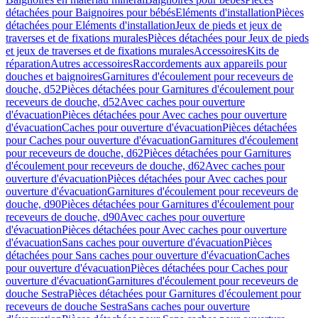
détachées pour Baignoires pour bébés
Eléments d'installation
Pièces
détachées pour Eléments d'installation
Jeux de pieds et jeux de
traverses et de fixations murales
Pièces détachées pour Jeux de pieds
et jeux de traverses et de fixations murales
Accessoires
Kits de
réparation
Autres accessoires
Raccordements aux appareils pour
douches et baignoires
Garnitures d'écoulement pour receveurs de
douche, d52
Pièces détachées pour Garnitures d'écoulement pour
receveurs de douche, d52
Avec caches pour ouverture
d'évacuation
Pièces détachées pour Avec caches pour ouverture
d'évacuation
Caches pour ouverture d'évacuation
Pièces détachées
pour Caches pour ouverture d'évacuation
Garnitures d'écoulement
pour receveurs de douche, d62
Pièces détachées pour Garnitures
d'écoulement pour receveurs de douche, d62
Avec caches pour
ouverture d'évacuation
Pièces détachées pour Avec caches pour
ouverture d'évacuation
Garnitures d'écoulement pour receveurs de
douche, d90
Pièces détachées pour Garnitures d'écoulement pour
receveurs de douche, d90
Avec caches pour ouverture
d'évacuation
Pièces détachées pour Avec caches pour ouverture
d'évacuation
Sans caches pour ouverture d'évacuation
Pièces
détachées pour Sans caches pour ouverture d'évacuation
Caches
pour ouverture d'évacuation
Pièces détachées pour Caches pour
ouverture d'évacuation
Garnitures d'écoulement pour receveurs de
douche Sestra
Pièces détachées pour Garnitures d'écoulement pour
receveurs de douche Sestra
Sans caches pour ouverture