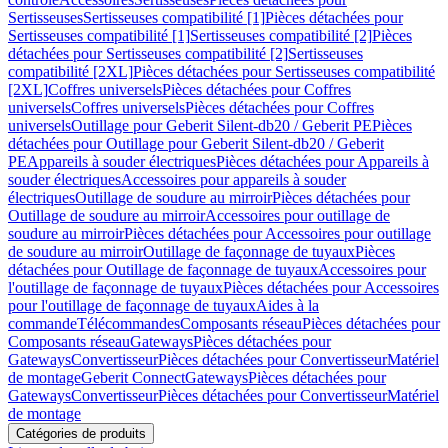
Sertisseuses
Sertisseuses compatibilité [1]
Pièces détachées pour
Sertisseuses compatibilité [1]
Sertisseuses compatibilité [2]
Pièces
détachées pour Sertisseuses compatibilité [2]
Sertisseuses
compatibilité [2XL]
Pièces détachées pour Sertisseuses compatibilité
[2XL]
Coffres universels
Pièces détachées pour Coffres
universels
Coffres universels
Pièces détachées pour Coffres
universels
Outillage pour Geberit Silent-db20 / Geberit PE
Pièces
détachées pour Outillage pour Geberit Silent-db20 / Geberit
PE
Appareils à souder électriques
Pièces détachées pour Appareils à
souder électriques
Accessoires pour appareils à souder
électriques
Outillage de soudure au mirroir
Pièces détachées pour
Outillage de soudure au mirroir
Accessoires pour outillage de
soudure au mirroir
Pièces détachées pour Accessoires pour outillage
de soudure au mirroir
Outillage de façonnage de tuyaux
Pièces
détachées pour Outillage de façonnage de tuyaux
Accessoires pour
l'outillage de façonnage de tuyaux
Pièces détachées pour Accessoires
pour l'outillage de façonnage de tuyaux
Aides à la
commande
Télécommandes
Composants réseau
Pièces détachées pour
Composants réseau
Gateways
Pièces détachées pour
Gateways
Convertisseur
Pièces détachées pour Convertisseur
Matériel
de montage
Geberit Connect
Gateways
Pièces détachées pour
Gateways
Convertisseur
Pièces détachées pour Convertisseur
Matériel
de montage
Catégories de produits