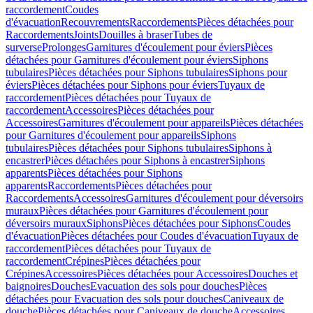
raccordement
Coudes
d'évacuation
Recouvrements
Raccordements
Pièces détachées pour
Raccordements
Joints
Douilles à braser
Tubes de
surverse
Prolonges
Garnitures d'écoulement pour éviers
Pièces
détachées pour Garnitures d'écoulement pour éviers
Siphons
tubulaires
Pièces détachées pour Siphons tubulaires
Siphons pour
éviers
Pièces détachées pour Siphons pour éviers
Tuyaux de
raccordement
Pièces détachées pour Tuyaux de
raccordement
Accessoires
Pièces détachées pour
Accessoires
Garnitures d'écoulement pour appareils
Pièces détachées
pour Garnitures d'écoulement pour appareils
Siphons
tubulaires
Pièces détachées pour Siphons tubulaires
Siphons à
encastrer
Pièces détachées pour Siphons à encastrer
Siphons
apparents
Pièces détachées pour Siphons
apparents
Raccordements
Pièces détachées pour
Raccordements
Accessoires
Garnitures d'écoulement pour déversoirs
muraux
Pièces détachées pour Garnitures d'écoulement pour
déversoirs muraux
Siphons
Pièces détachées pour Siphons
Coudes
d'évacuation
Pièces détachées pour Coudes d'évacuation
Tuyaux de
raccordement
Pièces détachées pour Tuyaux de
raccordement
Crépines
Pièces détachées pour
Crépines
Accessoires
Pièces détachées pour Accessoires
Douches et
baignoires
Douches
Evacuation des sols pour douches
Pièces
détachées pour Evacuation des sols pour douches
Caniveaux de
douche
Pièces détachées pour Caniveaux de douche
Accessoires