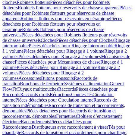
cloches
Robinets flotteurs
Pièces détachées pour Robinets
flotteurs
Robinets flotteurs pour réservoirs de chasse apparents
Pièces
détachées pour Robinets flotteurs pour réservoirs de chasse
apparents
Robinets flotteurs pour réservoirs en céramique
Pièces
détachées pour Robinets flotteurs pour réservoirs en
céramique
Robinets flotteurs pour réservoirs de chasse
universels
Pièces détachées pour Robinets flotteurs pour réservoirs
de chasse universels
Cloches
Pièces détachées pour Cloches
Rinçage
interrompable
Pièces détachées pour Rinçage interrompable
Rinçage
à 1 volume
Pièces détachées pour Rinçage à 1 volume
Rinçage à 2
volumes
Pièces détachées pour Rinçage à 2 volumes
Mécanismes de
chasse
Pièces détachées pour Mécanismes de chasse
Rinçage à 1
volume
Pièces détachées pour Rinçage à 1 volume
Rinçage à 2
volumes
Pièces détachées pour Rinçage à 2
volumes
Accessoires
Butons-poussoirs
Raccords de
transition
Bouchons de fermeture
Systèmes d'alimentation
Geberit
FlowFit
Tuyaux multicouches
Raccords
Pièces détachées pour
Raccords
Raccords droits
Réductions
Coudes
Tés
Circulation
interne
Pièces détachées pour Circulation interne
Raccords de
transition indémontables
Raccords de transition et raccordements,
démontables
Pièces détachées pour Raccords de transition et
raccordements, démontables
Fermetures
Boîtiers d’encastrement
électrique
Raccordements
Pièces détachées pour
Raccordements
Distributeurs avec raccordement à visser
Tés pour
chauffage
Raccords de transition et raccordements pour chauffage,