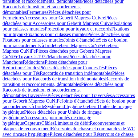
transition et raccordements, démontables
Pièces détachées pour
Raccords de transition et raccordements,
démontables
Fermetures
Pièces détachées pour
Fermetures
Accessoires pour Geberit Mapress Cuivre
Pièces
détachées pour Accessoires pour Geberit Mapress Cuivre
Isolations
pour culasses murales
Protection pour tuyaux et raccords
Fixations
pour tuyaux
Fixations pour culasses murales
Pièces détachées pour
Fixations pour culasses murales
Joints d'étanchéité
Sets de boulon
pour raccordements à bride
Geberit Mapress CuNiFe
Geberit
Mapress CuNiFe
Pièces détachées pour Geberit Mapress
CuNiFe
Tuyaux 2.1972
Manchons
Pièces détachées pour
Manchons
Réductions
Pièces détachées pour
Réductions
Coudes
Pièces détachées pour Coudes
Tés
Pièces
détachées pour Tés
Raccords de transition indémontables
Pièces
détachées pour Raccords de transition indémontables
Raccords de
transition et raccordements, démontables
Pièces détachées pour
Raccords de transition et raccordements,
démontables
Traversées
Pièces détachées pour Traversées
Accessoires
pour Geberit Mapress CuNiFe
Joints d'étanchéité
Sets de boulon pour
raccordements à bride
Système d’hygiène Geberit
Unités de rinçage
hygiénique
Pièces détachées pour Unités de rinçage
hygiénique
Accessoires pour unités de rinçage
hygiénique
Capteurs
Câbles
Limiteurs de débit
Recouvrements et
plaques de recouvrement
Réservoirs de chasse et commandes de WC
avec rinçage hygiénique
Pièces détachées pour Réservoirs de chasse