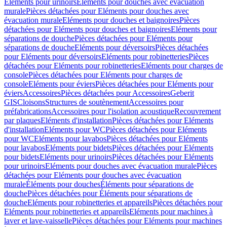
Eléments pour urinoirs
Eléments pour douches avec évacuation
murale
Pièces détachées pour Eléments pour douches avec
évacuation murale
Eléments pour douches et baignoires
Pièces
détachées pour Eléments pour douches et baignoires
Eléments pour
séparations de douche
Pièces détachées pour Eléments pour
séparations de douche
Eléments pour déversoirs
Pièces détachées
pour Eléments pour déversoirs
Eléments pour robinetteries
Pièces
détachées pour Eléments pour robinetteries
Eléments pour charges de
console
Pièces détachées pour Eléments pour charges de
console
Eléments pour éviers
Pièces détachées pour Eléments pour
éviers
Accessoires
Pièces détachées pour Accessoires
Geberit
GIS
Cloisons
Structures de soutènement
Accessoires pour
préfabrications
Accessoires pour l'isolation acoustique
Recouvrement
par plaques
Eléments d'installation
Pièces détachées pour Eléments
d'installation
Eléments pour WC
Pièces détachées pour Eléments
pour WC
Eléments pour lavabos
Pièces détachées pour Eléments
pour lavabos
Eléments pour bidets
Pièces détachées pour Eléments
pour bidets
Eléments pour urinoirs
Pièces détachées pour Eléments
pour urinoirs
Eléments pour douches avec évacuation murale
Pièces
détachées pour Eléments pour douches avec évacuation
murale
Éléments pour douches
Éléments pour séparations de
douche
Pièces détachées pour Éléments pour séparations de
douche
Eléments pour robinetteries et appareils
Pièces détachées pour
Eléments pour robinetteries et appareils
Eléments pour machines à
laver et lave-vaisselle
Pièces détachées pour Eléments pour machines