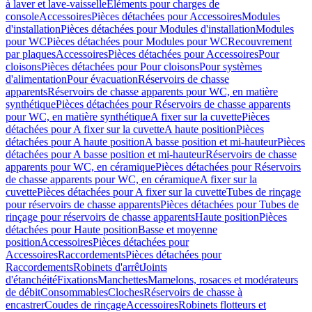
à laver et lave-vaisselle
Eléments pour charges de
console
Accessoires
Pièces détachées pour Accessoires
Modules
d'installation
Pièces détachées pour Modules d'installation
Modules
pour WC
Pièces détachées pour Modules pour WC
Recouvrement
par plaques
Accessoires
Pièces détachées pour Accessoires
Pour
cloisons
Pièces détachées pour Pour cloisons
Pour systèmes
d'alimentation
Pour évacuation
Réservoirs de chasse
apparents
Réservoirs de chasse apparents pour WC, en matière
synthétique
Pièces détachées pour Réservoirs de chasse apparents
pour WC, en matière synthétique
A fixer sur la cuvette
Pièces
détachées pour A fixer sur la cuvette
A haute position
Pièces
détachées pour A haute position
A basse position et mi-hauteur
Pièces
détachées pour A basse position et mi-hauteur
Réservoirs de chasse
apparents pour WC, en céramique
Pièces détachées pour Réservoirs
de chasse apparents pour WC, en céramique
A fixer sur la
cuvette
Pièces détachées pour A fixer sur la cuvette
Tubes de rinçage
pour réservoirs de chasse apparents
Pièces détachées pour Tubes de
rinçage pour réservoirs de chasse apparents
Haute position
Pièces
détachées pour Haute position
Basse et moyenne
position
Accessoires
Pièces détachées pour
Accessoires
Raccordements
Pièces détachées pour
Raccordements
Robinets d'arrêt
Joints
d'étanchéité
Fixations
Manchettes
Mamelons, rosaces et modérateurs
de débit
Consommables
Cloches
Réservoirs de chasse à
encastrer
Coudes de rinçage
Accessoires
Robinets flotteurs et