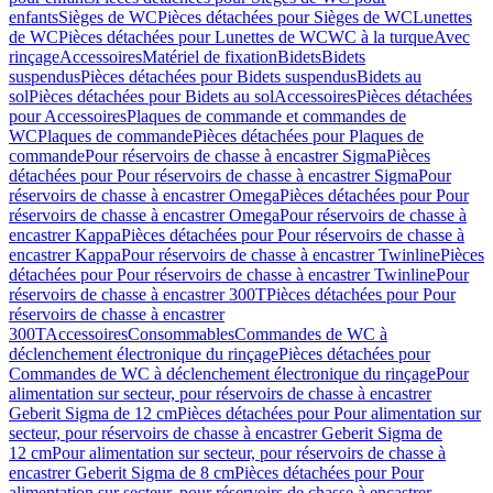
enfants
Sièges de WC
Pièces détachées pour Sièges de WC
Lunettes
de WC
Pièces détachées pour Lunettes de WC
WC à la turque
Avec
rinçage
Accessoires
Matériel de fixation
Bidets
Bidets
suspendus
Pièces détachées pour Bidets suspendus
Bidets au
sol
Pièces détachées pour Bidets au sol
Accessoires
Pièces détachées
pour Accessoires
Plaques de commande et commandes de
WC
Plaques de commande
Pièces détachées pour Plaques de
commande
Pour réservoirs de chasse à encastrer Sigma
Pièces
détachées pour Pour réservoirs de chasse à encastrer Sigma
Pour
réservoirs de chasse à encastrer Omega
Pièces détachées pour Pour
réservoirs de chasse à encastrer Omega
Pour réservoirs de chasse à
encastrer Kappa
Pièces détachées pour Pour réservoirs de chasse à
encastrer Kappa
Pour réservoirs de chasse à encastrer Twinline
Pièces
détachées pour Pour réservoirs de chasse à encastrer Twinline
Pour
réservoirs de chasse à encastrer 300T
Pièces détachées pour Pour
réservoirs de chasse à encastrer
300T
Accessoires
Consommables
Commandes de WC à
déclenchement électronique du rinçage
Pièces détachées pour
Commandes de WC à déclenchement électronique du rinçage
Pour
alimentation sur secteur, pour réservoirs de chasse à encastrer
Geberit Sigma de 12 cm
Pièces détachées pour Pour alimentation sur
secteur, pour réservoirs de chasse à encastrer Geberit Sigma de
12 cm
Pour alimentation sur secteur, pour réservoirs de chasse à
encastrer Geberit Sigma de 8 cm
Pièces détachées pour Pour
alimentation sur secteur, pour réservoirs de chasse à encastrer