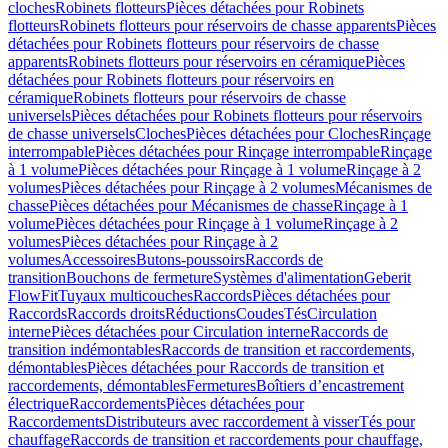
cloches
Robinets flotteurs
Pièces détachées pour Robinets
flotteurs
Robinets flotteurs pour réservoirs de chasse apparents
Pièces
détachées pour Robinets flotteurs pour réservoirs de chasse
apparents
Robinets flotteurs pour réservoirs en céramique
Pièces
détachées pour Robinets flotteurs pour réservoirs en
céramique
Robinets flotteurs pour réservoirs de chasse
universels
Pièces détachées pour Robinets flotteurs pour réservoirs
de chasse universels
Cloches
Pièces détachées pour Cloches
Rinçage
interrompable
Pièces détachées pour Rinçage interrompable
Rinçage
à 1 volume
Pièces détachées pour Rinçage à 1 volume
Rinçage à 2
volumes
Pièces détachées pour Rinçage à 2 volumes
Mécanismes de
chasse
Pièces détachées pour Mécanismes de chasse
Rinçage à 1
volume
Pièces détachées pour Rinçage à 1 volume
Rinçage à 2
volumes
Pièces détachées pour Rinçage à 2
volumes
Accessoires
Butons-poussoirs
Raccords de
transition
Bouchons de fermeture
Systèmes d'alimentation
Geberit
FlowFit
Tuyaux multicouches
Raccords
Pièces détachées pour
Raccords
Raccords droits
Réductions
Coudes
Tés
Circulation
interne
Pièces détachées pour Circulation interne
Raccords de
transition indémontables
Raccords de transition et raccordements,
démontables
Pièces détachées pour Raccords de transition et
raccordements, démontables
Fermetures
Boîtiers d’encastrement
électrique
Raccordements
Pièces détachées pour
Raccordements
Distributeurs avec raccordement à visser
Tés pour
chauffage
Raccords de transition et raccordements pour chauffage,