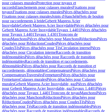
pour culasses murales
Protection pour tuyaux et
raccords
Etanchements pour culasses murales
Fixations pour
tuyaux
Fixations pour culasses murales
Pièces détachées pour
Fixations pour culasses murales
Joints d'étanchéité
Sets de boulon
pour raccordements à bride
Geberit Mapress Acier
Inoxydable
Geberit Mapress Acier Inoxydable
Pièces détachées pour
Geberit Mapress Acier Inoxydable
Tuyaux 1.4401
Pièces détachées
pour Tuyaux 1.4401
Tuyaux 1.4301
Tronçons de
tuyau
Manchons
Pièces détachées pour Manchons
Réductions
Pièces
détachées pour Réductions
Coudes
Pièces détachées pour
Coudes
Tés
Pièces détachées pour Tés
Circulation interne
Pièces
détachées pour Circulation interne
Raccords de transition
indémontables
Pièces détachées pour Raccords de transition
indémontables
Raccords de transition et raccordements,
démontables
Pièces détachées pour Raccords de transition et
raccordements, démontables
Compensateurs
Pièces détachées pour
Compensateurs
Traversées
Fermetures
Pièces détachées pour
Fermetures
Culasses murales
Pièces détachées pour Culasses
murales
Geberit Mapress Acier Inoxydable, gaz
Pièces détachées
pour Geberit Mapress Acier Inoxydable, gaz
Tuyaux 1.4401
Pièces
détachées pour Tuyaux 1.4401
Tronçons de tuyau
Manchons
Pièces
détachées pour Manchons
Réductions
Pièces détachées pour
Réductions
Coudes
Pièces détachées pour Coudes
Tés
Pièces
détachées pour Tés
Raccords de transition indémontables
Pièces
détachées pour Raccords de transition indémontables
Raccords de