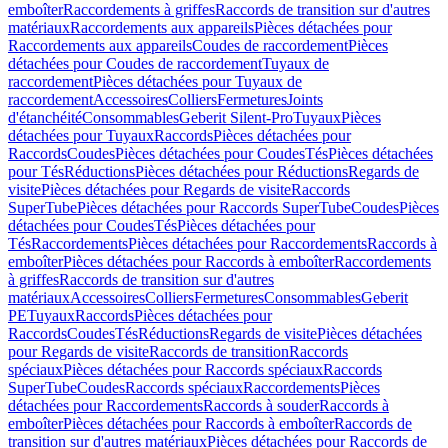
emboîter
Raccordements à griffes
Raccords de transition sur d'autres
matériaux
Raccordements aux appareils
Pièces détachées pour
Raccordements aux appareils
Coudes de raccordement
Pièces
détachées pour Coudes de raccordement
Tuyaux de
raccordement
Pièces détachées pour Tuyaux de
raccordement
Accessoires
Colliers
Fermetures
Joints
d'étanchéité
Consommables
Geberit Silent-Pro
Tuyaux
Pièces
détachées pour Tuyaux
Raccords
Pièces détachées pour
Raccords
Coudes
Pièces détachées pour Coudes
Tés
Pièces détachées
pour Tés
Réductions
Pièces détachées pour Réductions
Regards de
visite
Pièces détachées pour Regards de visite
Raccords
SuperTube
Pièces détachées pour Raccords SuperTube
Coudes
Pièces
détachées pour Coudes
Tés
Pièces détachées pour
Tés
Raccordements
Pièces détachées pour Raccordements
Raccords à
emboîter
Pièces détachées pour Raccords à emboîter
Raccordements
à griffes
Raccords de transition sur d'autres
matériaux
Accessoires
Colliers
Fermetures
Consommables
Geberit
PE
Tuyaux
Raccords
Pièces détachées pour
Raccords
Coudes
Tés
Réductions
Regards de visite
Pièces détachées
pour Regards de visite
Raccords de transition
Raccords
spéciaux
Pièces détachées pour Raccords spéciaux
Raccords
SuperTube
Coudes
Raccords spéciaux
Raccordements
Pièces
détachées pour Raccordements
Raccords à souder
Raccords à
emboîter
Pièces détachées pour Raccords à emboîter
Raccords de
transition sur d'autres matériaux
Pièces détachées pour Raccords de