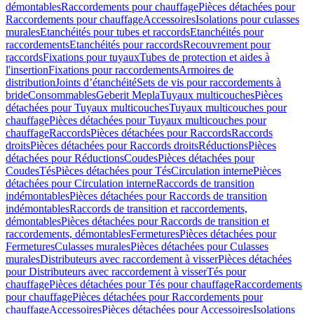
démontables
Raccordements pour chauffage
Pièces détachées pour
Raccordements pour chauffage
Accessoires
Isolations pour culasses
murales
Etanchéités pour tubes et raccords
Etanchéités pour
raccordements
Etanchéités pour raccords
Recouvrement pour
raccords
Fixations pour tuyaux
Tubes de protection et aides à
l'insertion
Fixations pour raccordements
Armoires de
distribution
Joints d’étanchéité
Sets de vis pour raccordements à
bride
Consommables
Geberit Mepla
Tuyaux multicouches
Pièces
détachées pour Tuyaux multicouches
Tuyaux multicouches pour
chauffage
Pièces détachées pour Tuyaux multicouches pour
chauffage
Raccords
Pièces détachées pour Raccords
Raccords
droits
Pièces détachées pour Raccords droits
Réductions
Pièces
détachées pour Réductions
Coudes
Pièces détachées pour
Coudes
Tés
Pièces détachées pour Tés
Circulation interne
Pièces
détachées pour Circulation interne
Raccords de transition
indémontables
Pièces détachées pour Raccords de transition
indémontables
Raccords de transition et raccordements,
démontables
Pièces détachées pour Raccords de transition et
raccordements, démontables
Fermetures
Pièces détachées pour
Fermetures
Culasses murales
Pièces détachées pour Culasses
murales
Distributeurs avec raccordement à visser
Pièces détachées
pour Distributeurs avec raccordement à visser
Tés pour
chauffage
Pièces détachées pour Tés pour chauffage
Raccordements
pour chauffage
Pièces détachées pour Raccordements pour
chauffage
Accessoires
Pièces détachées pour Accessoires
Isolations