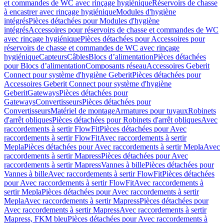
et commandes de WC avec rinçage hygiénique
Réservoirs de chasse
à encastrer avec rinçage hygiénique
Modules d'hygiène
intégrés
Pièces détachées pour Modules d'hygiène
intégrés
Accessoires pour réservoirs de chasse et commandes de WC
avec rinçage hygiénique
Pièces détachées pour Accessoires pour
réservoirs de chasse et commandes de WC avec rinçage
hygiénique
Capteurs
Câbles
Blocs d’alimentation
Pièces détachées
pour Blocs d’alimentation
Composants réseau
Accessoires Geberit
Connect pour système d'hygiène Geberit
Pièces détachées pour
Accessoires Geberit Connect pour système d'hygiène
Geberit
Gateways
Pièces détachées pour
Gateways
Convertisseurs
Pièces détachées pour
Convertisseurs
Matériel de montage
Armatures pour tuyaux
Robinets
d'arrêt obliques
Pièces détachées pour Robinets d'arrêt obliques
Avec
raccordements à sertir FlowFit
Pièces détachées pour Avec
raccordements à sertir FlowFit
Avec raccordements à sertir
Mepla
Pièces détachées pour Avec raccordements à sertir Mepla
Avec
raccordements à sertir Mapress
Pièces détachées pour Avec
raccordements à sertir Mapress
Vannes à bille
Pièces détachées pour
Vannes à bille
Avec raccordements à sertir FlowFit
Pièces détachées
pour Avec raccordements à sertir FlowFit
Avec raccordements à
sertir Mepla
Pièces détachées pour Avec raccordements à sertir
Mepla
Avec raccordements à sertir Mapress
Pièces détachées pour
Avec raccordements à sertir Mapress
Avec raccordements à sertir
Mapress, FKM bleu
Pièces détachées pour Avec raccordements à