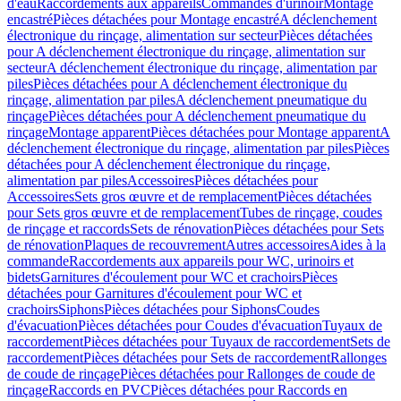
d'eau
Raccordements aux appareils
Commandes d'urinoir
Montage
encastré
Pièces détachées pour Montage encastré
A déclenchement
électronique du rinçage, alimentation sur secteur
Pièces détachées
pour A déclenchement électronique du rinçage, alimentation sur
secteur
A déclenchement électronique du rinçage, alimentation par
piles
Pièces détachées pour A déclenchement électronique du
rinçage, alimentation par piles
A déclenchement pneumatique du
rinçage
Pièces détachées pour A déclenchement pneumatique du
rinçage
Montage apparent
Pièces détachées pour Montage apparent
A
déclenchement électronique du rinçage, alimentation par piles
Pièces
détachées pour A déclenchement électronique du rinçage,
alimentation par piles
Accessoires
Pièces détachées pour
Accessoires
Sets gros œuvre et de remplacement
Pièces détachées
pour Sets gros œuvre et de remplacement
Tubes de rinçage, coudes
de rinçage et raccords
Sets de rénovation
Pièces détachées pour Sets
de rénovation
Plaques de recouvrement
Autres accessoires
Aides à la
commande
Raccordements aux appareils pour WC, urinoirs et
bidets
Garnitures d'écoulement pour WC et crachoirs
Pièces
détachées pour Garnitures d'écoulement pour WC et
crachoirs
Siphons
Pièces détachées pour Siphons
Coudes
d'évacuation
Pièces détachées pour Coudes d'évacuation
Tuyaux de
raccordement
Pièces détachées pour Tuyaux de raccordement
Sets de
raccordement
Pièces détachées pour Sets de raccordement
Rallonges
de coude de rinçage
Pièces détachées pour Rallonges de coude de
rinçage
Raccords en PVC
Pièces détachées pour Raccords en