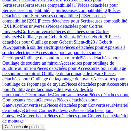
Sertisseuses
Sertisseuses compatibilité [1]
Pièces détachées pour
Sertisseuses compatibilité [1]
Sertisseuses compatibilité [2]
Pièces
détachées pour Sertisseuses compatibilité [2]
Sertisseuses
compatibilité [2XL]
Pièces détachées pour Sertisseuses compatibilité
[2XL]
Coffres universels
Pièces détachées pour Coffres
universels
Coffres universels
Pièces détachées pour Coffres
universels
Outillage pour Geberit Silent-db20 / Geberit PE
Pièces
détachées pour Outillage pour Geberit Silent-db20 / Geberit
PE
Appareils à souder électriques
Pièces détachées pour Appareils à
souder électriques
Accessoires pour appareils à souder
électriques
Outillage de soudure au mirroir
Pièces détachées pour
Outillage de soudure au mirroir
Accessoires pour outillage de
soudure au mirroir
Pièces détachées pour Accessoires pour outillage
de soudure au mirroir
Outillage de façonnage de tuyaux
Pièces
détachées pour Outillage de façonnage de tuyaux
Accessoires pour
l'outillage de façonnage de tuyaux
Pièces détachées pour Accessoires
pour l'outillage de façonnage de tuyaux
Aides à la
commande
Télécommandes
Composants réseau
Pièces détachées pour
Composants réseau
Gateways
Pièces détachées pour
Gateways
Convertisseur
Pièces détachées pour Convertisseur
Matériel
de montage
Geberit Connect
Gateways
Pièces détachées pour
Gateways
Convertisseur
Pièces détachées pour Convertisseur
Matériel
de montage
Catégories de produits