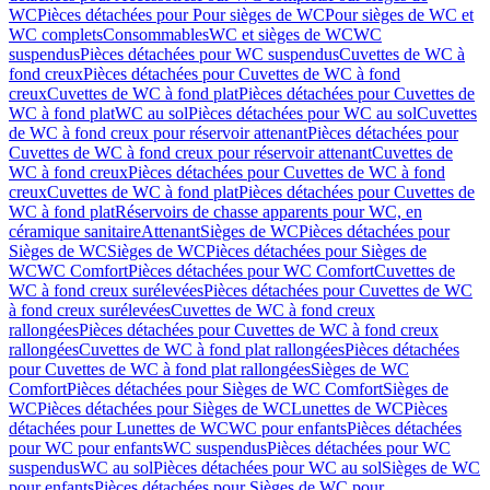
WC
Pièces détachées pour Pour sièges de WC
Pour sièges de WC et
WC complets
Consommables
WC et sièges de WC
WC
suspendus
Pièces détachées pour WC suspendus
Cuvettes de WC à
fond creux
Pièces détachées pour Cuvettes de WC à fond
creux
Cuvettes de WC à fond plat
Pièces détachées pour Cuvettes de
WC à fond plat
WC au sol
Pièces détachées pour WC au sol
Cuvettes
de WC à fond creux pour réservoir attenant
Pièces détachées pour
Cuvettes de WC à fond creux pour réservoir attenant
Cuvettes de
WC à fond creux
Pièces détachées pour Cuvettes de WC à fond
creux
Cuvettes de WC à fond plat
Pièces détachées pour Cuvettes de
WC à fond plat
Réservoirs de chasse apparents pour WC, en
céramique sanitaire
Attenant
Sièges de WC
Pièces détachées pour
Sièges de WC
Sièges de WC
Pièces détachées pour Sièges de
WC
WC Comfort
Pièces détachées pour WC Comfort
Cuvettes de
WC à fond creux surélevées
Pièces détachées pour Cuvettes de WC
à fond creux surélevées
Cuvettes de WC à fond creux
rallongées
Pièces détachées pour Cuvettes de WC à fond creux
rallongées
Cuvettes de WC à fond plat rallongées
Pièces détachées
pour Cuvettes de WC à fond plat rallongées
Sièges de WC
Comfort
Pièces détachées pour Sièges de WC Comfort
Sièges de
WC
Pièces détachées pour Sièges de WC
Lunettes de WC
Pièces
détachées pour Lunettes de WC
WC pour enfants
Pièces détachées
pour WC pour enfants
WC suspendus
Pièces détachées pour WC
suspendus
WC au sol
Pièces détachées pour WC au sol
Sièges de WC
pour enfants
Pièces détachées pour Sièges de WC pour