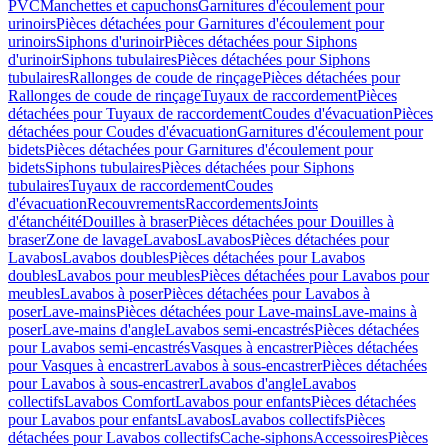
PVC
Manchettes et capuchons
Garnitures d'écoulement pour
urinoirs
Pièces détachées pour Garnitures d'écoulement pour
urinoirs
Siphons d'urinoir
Pièces détachées pour Siphons
d'urinoir
Siphons tubulaires
Pièces détachées pour Siphons
tubulaires
Rallonges de coude de rinçage
Pièces détachées pour
Rallonges de coude de rinçage
Tuyaux de raccordement
Pièces
détachées pour Tuyaux de raccordement
Coudes d'évacuation
Pièces
détachées pour Coudes d'évacuation
Garnitures d'écoulement pour
bidets
Pièces détachées pour Garnitures d'écoulement pour
bidets
Siphons tubulaires
Pièces détachées pour Siphons
tubulaires
Tuyaux de raccordement
Coudes
d'évacuation
Recouvrements
Raccordements
Joints
d'étanchéité
Douilles à braser
Pièces détachées pour Douilles à
braser
Zone de lavage
Lavabos
Lavabos
Pièces détachées pour
Lavabos
Lavabos doubles
Pièces détachées pour Lavabos
doubles
Lavabos pour meubles
Pièces détachées pour Lavabos pour
meubles
Lavabos à poser
Pièces détachées pour Lavabos à
poser
Lave-mains
Pièces détachées pour Lave-mains
Lave-mains à
poser
Lave-mains d'angle
Lavabos semi-encastrés
Pièces détachées
pour Lavabos semi-encastrés
Vasques à encastrer
Pièces détachées
pour Vasques à encastrer
Lavabos à sous-encastrer
Pièces détachées
pour Lavabos à sous-encastrer
Lavabos d'angle
Lavabos
collectifs
Lavabos Comfort
Lavabos pour enfants
Pièces détachées
pour Lavabos pour enfants
Lavabos
Lavabos collectifs
Pièces
détachées pour Lavabos collectifs
Cache-siphons
Accessoires
Pièces