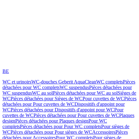
BE
WC et urinoirs
WC-douches Geberit AquaClean
WC complets
Pièces
détachées pour WC complets
WC suspendus
Pièces détachées pour
WC suspendus
WC au sol
Pièces détachées pour WC au sol
Sièges de
WC
Pièces détachées pour Sièges de WC
Pour cuvettes de WC
Pièces
détachées pour Pour cuvettes de WC
Dispositifs d'appoint pour
WC
Pièces détachées pour Dispositifs d'appoint pour WC
Pour
cuvettes de WC
Pièces détachées pour Pour cuvettes de WC
Plaques
design
Pièces détachées pour Plaques design
Pour WC
complets
Pièces détachées pour Pour WC complets
Pour sièges de
WC
Pièces détachées pour Pour sièges de WC
Accessoires
Pièces
détachées pour Accessoires
Pour WC complets
Pour sièges de