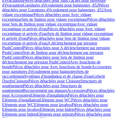
d'évacuation
Pièces détachées pour Sans caches pour ouverture
d'évacuation
Garnitures d'écoulement pour baignoires, d52
Pièces
détachées pour Garnitures d'écoulement pour baignoires, d52
Avec
vidage excentrique
Pièces détachées pour Avec vidage
excentrique
Sets de finition pour vidage excentrique
Pièces détachées
pour Sets de finition pour vidage excentrique
Avec vidage
excentrique et arrivée d'eau
Pièces détachées pour Avec vidage
excentrique et arrivée d'eau
Sets de finition pour vidage excentrique
et arrivée d'eau
Pièces détachées pour Sets de finition pour vidage
excentrique et arrivée d'eau
A déclenchement par pression
PushControl
Pièces détachées pour A déclenchement par pression
PushControl
Sets de finition pour déclenchement par pression
PushControl
Pièces détachées pour Sets de finition pour
déclenchement par pression PushControl
Avec bouchons de
bonde
Pièces détachées pour Avec bouchons de bonde
Accessoires
pour garnitures d'écoulement pour baignoires
Sets de
raccordement
Systèmes d'installation et de chasse d'eau
Geberit
Duofix
Cloisons
Pièces détachées pour Cloisons
Structures de
soutènement
Pièces détachées pour Structures de
soutènement
Recouvrement par plaques
Accessoires
Pièces détachées
pour Accessoires
Eléments d'installation
Pièces détachées pour
Eléments d'installation
Eléments pour WC
Pièces détachées pour
Eléments pour WC
Eléments pour lavabos
Pièces détachées pour
Eléments pour lavabos
Eléments pour bidets
Pièces détachées pour
Eléments pour bidets
Eléments pour urinoirs
Pièces détachées pour