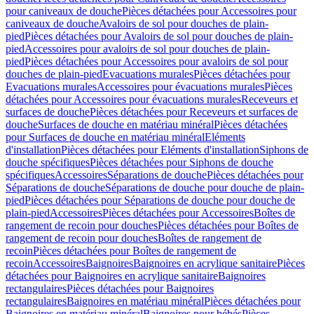
pour caniveaux de douche
Pièces détachées pour Accessoires pour
caniveaux de douche
Avaloirs de sol pour douches de plain-
pied
Pièces détachées pour Avaloirs de sol pour douches de plain-
pied
Accessoires pour avaloirs de sol pour douches de plain-
pied
Pièces détachées pour Accessoires pour avaloirs de sol pour
douches de plain-pied
Evacuations murales
Pièces détachées pour
Evacuations murales
Accessoires pour évacuations murales
Pièces
détachées pour Accessoires pour évacuations murales
Receveurs et
surfaces de douche
Pièces détachées pour Receveurs et surfaces de
douche
Surfaces de douche en matériau minéral
Pièces détachées
pour Surfaces de douche en matériau minéral
Eléments
d'installation
Pièces détachées pour Eléments d'installation
Siphons de
douche spécifiques
Pièces détachées pour Siphons de douche
spécifiques
Accessoires
Séparations de douche
Pièces détachées pour
Séparations de douche
Séparations de douche pour douche de plain-
pied
Pièces détachées pour Séparations de douche pour douche de
plain-pied
Accessoires
Pièces détachées pour Accessoires
Boîtes de
rangement de recoin pour douches
Pièces détachées pour Boîtes de
rangement de recoin pour douches
Boîtes de rangement de
recoin
Pièces détachées pour Boîtes de rangement de
recoin
Accessoires
Baignoires
Baignoires en acrylique sanitaire
Pièces
détachées pour Baignoires en acrylique sanitaire
Baignoires
rectangulaires
Pièces détachées pour Baignoires
rectangulaires
Baignoires en matériau minéral
Pièces détachées pour
Baignoires en matériau minéral
Baignoires pour bébés
Pièces