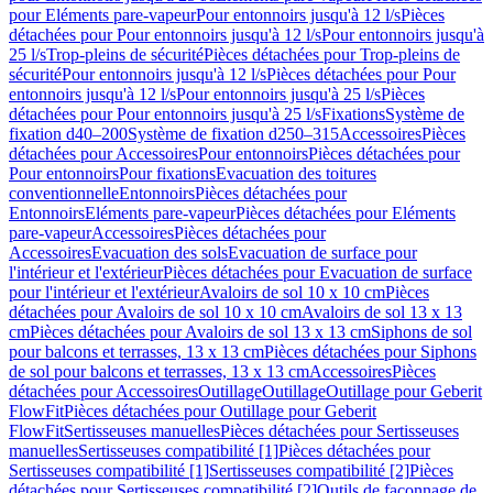
pour Eléments pare-vapeur
Pour entonnoirs jusqu'à 12 l/s
Pièces
détachées pour Pour entonnoirs jusqu'à 12 l/s
Pour entonnoirs jusqu'à
25 l/s
Trop-pleins de sécurité
Pièces détachées pour Trop-pleins de
sécurité
Pour entonnoirs jusqu'à 12 l/s
Pièces détachées pour Pour
entonnoirs jusqu'à 12 l/s
Pour entonnoirs jusqu'à 25 l/s
Pièces
détachées pour Pour entonnoirs jusqu'à 25 l/s
Fixations
Système de
fixation d40–200
Système de fixation d250–315
Accessoires
Pièces
détachées pour Accessoires
Pour entonnoirs
Pièces détachées pour
Pour entonnoirs
Pour fixations
Evacuation des toitures
conventionnelle
Entonnoirs
Pièces détachées pour
Entonnoirs
Eléments pare-vapeur
Pièces détachées pour Eléments
pare-vapeur
Accessoires
Pièces détachées pour
Accessoires
Evacuation des sols
Evacuation de surface pour
l'intérieur et l'extérieur
Pièces détachées pour Evacuation de surface
pour l'intérieur et l'extérieur
Avaloirs de sol 10 x 10 cm
Pièces
détachées pour Avaloirs de sol 10 x 10 cm
Avaloirs de sol 13 x 13
cm
Pièces détachées pour Avaloirs de sol 13 x 13 cm
Siphons de sol
pour balcons et terrasses, 13 x 13 cm
Pièces détachées pour Siphons
de sol pour balcons et terrasses, 13 x 13 cm
Accessoires
Pièces
détachées pour Accessoires
Outillage
Outillage
Outillage pour Geberit
FlowFit
Pièces détachées pour Outillage pour Geberit
FlowFit
Sertisseuses manuelles
Pièces détachées pour Sertisseuses
manuelles
Sertisseuses compatibilité [1]
Pièces détachées pour
Sertisseuses compatibilité [1]
Sertisseuses compatibilité [2]
Pièces
détachées pour Sertisseuses compatibilité [2]
Outils de façonnage de