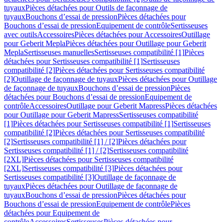
tuyaux
Pièces détachées pour Outils de façonnage de
tuyaux
Bouchons d’essai de pression
Pièces détachées pour
Bouchons d’essai de pression
Equipement de contrôle
Sertisseuses
avec outils
Accessoires
Pièces détachées pour Accessoires
Outillage
pour Geberit Mepla
Pièces détachées pour Outillage pour Geberit
Mepla
Sertisseuses manuelles
Sertisseuses compatibilité [1]
Pièces
détachées pour Sertisseuses compatibilité [1]
Sertisseuses
compatibilité [2]
Pièces détachées pour Sertisseuses compatibilité
[2]
Outillage de façonnage de tuyaux
Pièces détachées pour Outillage
de façonnage de tuyaux
Bouchons d’essai de pression
Pièces
détachées pour Bouchons d’essai de pression
Equipement de
contrôle
Accessoires
Outillage pour Geberit Mapress
Pièces détachées
pour Outillage pour Geberit Mapress
Sertisseuses compatibilité
[1]
Pièces détachées pour Sertisseuses compatibilité [1]
Sertisseuses
compatibilité [2]
Pièces détachées pour Sertisseuses compatibilité
[2]
Sertisseuses compatibilité [1] / [2]
Pièces détachées pour
Sertisseuses compatibilité [1] / [2]
Sertisseuses compatibilité
[2XL]
Pièces détachées pour Sertisseuses compatibilité
[2XL]
Sertisseuses compatibilité [3]
Pièces détachées pour
Sertisseuses compatibilité [3]
Outillage de façonnage de
tuyaux
Pièces détachées pour Outillage de façonnage de
tuyaux
Bouchons d’essai de pression
Pièces détachées pour
Bouchons d’essai de pression
Equipement de contrôle
Pièces
détachées pour Equipement de
contrôle
Accessoires
Sertisseuses
Pièces détachées pour