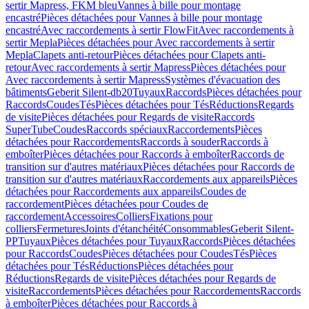
sertir Mapress, FKM bleu
Vannes à bille pour montage
encastré
Pièces détachées pour Vannes à bille pour montage
encastré
Avec raccordements à sertir FlowFit
Avec raccordements à
sertir Mepla
Pièces détachées pour Avec raccordements à sertir
Mepla
Clapets anti-retour
Pièces détachées pour Clapets anti-
retour
Avec raccordements à sertir Mapress
Pièces détachées pour
Avec raccordements à sertir Mapress
Systèmes d'évacuation des
bâtiments
Geberit Silent-db20
Tuyaux
Raccords
Pièces détachées pour
Raccords
Coudes
Tés
Pièces détachées pour Tés
Réductions
Regards
de visite
Pièces détachées pour Regards de visite
Raccords
SuperTube
Coudes
Raccords spéciaux
Raccordements
Pièces
détachées pour Raccordements
Raccords à souder
Raccords à
emboîter
Pièces détachées pour Raccords à emboîter
Raccords de
transition sur d'autres matériaux
Pièces détachées pour Raccords de
transition sur d'autres matériaux
Raccordements aux appareils
Pièces
détachées pour Raccordements aux appareils
Coudes de
raccordement
Pièces détachées pour Coudes de
raccordement
Accessoires
Colliers
Fixations pour
colliers
Fermetures
Joints d'étanchéité
Consommables
Geberit Silent-
PP
Tuyaux
Pièces détachées pour Tuyaux
Raccords
Pièces détachées
pour Raccords
Coudes
Pièces détachées pour Coudes
Tés
Pièces
détachées pour Tés
Réductions
Pièces détachées pour
Réductions
Regards de visite
Pièces détachées pour Regards de
visite
Raccordements
Pièces détachées pour Raccordements
Raccords
à emboîter
Pièces détachées pour Raccords à