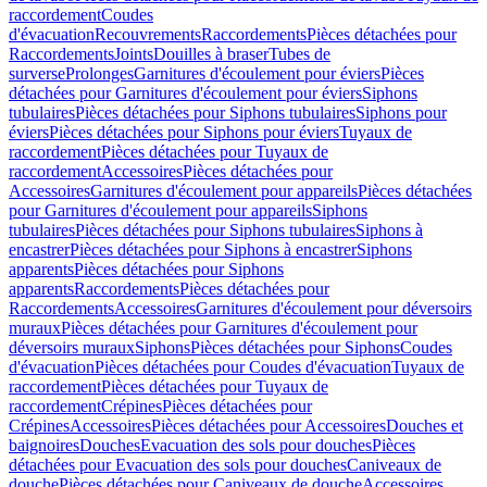
raccordement
Coudes
d'évacuation
Recouvrements
Raccordements
Pièces détachées pour
Raccordements
Joints
Douilles à braser
Tubes de
surverse
Prolonges
Garnitures d'écoulement pour éviers
Pièces
détachées pour Garnitures d'écoulement pour éviers
Siphons
tubulaires
Pièces détachées pour Siphons tubulaires
Siphons pour
éviers
Pièces détachées pour Siphons pour éviers
Tuyaux de
raccordement
Pièces détachées pour Tuyaux de
raccordement
Accessoires
Pièces détachées pour
Accessoires
Garnitures d'écoulement pour appareils
Pièces détachées
pour Garnitures d'écoulement pour appareils
Siphons
tubulaires
Pièces détachées pour Siphons tubulaires
Siphons à
encastrer
Pièces détachées pour Siphons à encastrer
Siphons
apparents
Pièces détachées pour Siphons
apparents
Raccordements
Pièces détachées pour
Raccordements
Accessoires
Garnitures d'écoulement pour déversoirs
muraux
Pièces détachées pour Garnitures d'écoulement pour
déversoirs muraux
Siphons
Pièces détachées pour Siphons
Coudes
d'évacuation
Pièces détachées pour Coudes d'évacuation
Tuyaux de
raccordement
Pièces détachées pour Tuyaux de
raccordement
Crépines
Pièces détachées pour
Crépines
Accessoires
Pièces détachées pour Accessoires
Douches et
baignoires
Douches
Evacuation des sols pour douches
Pièces
détachées pour Evacuation des sols pour douches
Caniveaux de
douche
Pièces détachées pour Caniveaux de douche
Accessoires