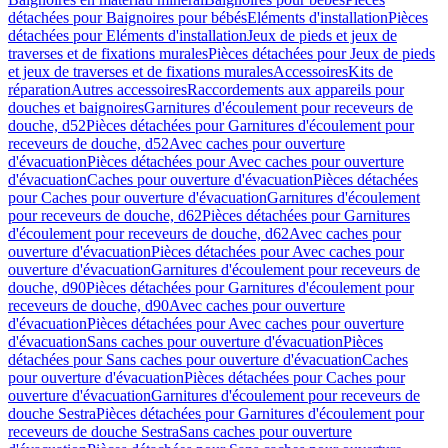
détachées pour Baignoires pour bébés
Eléments d'installation
Pièces
détachées pour Eléments d'installation
Jeux de pieds et jeux de
traverses et de fixations murales
Pièces détachées pour Jeux de pieds
et jeux de traverses et de fixations murales
Accessoires
Kits de
réparation
Autres accessoires
Raccordements aux appareils pour
douches et baignoires
Garnitures d'écoulement pour receveurs de
douche, d52
Pièces détachées pour Garnitures d'écoulement pour
receveurs de douche, d52
Avec caches pour ouverture
d'évacuation
Pièces détachées pour Avec caches pour ouverture
d'évacuation
Caches pour ouverture d'évacuation
Pièces détachées
pour Caches pour ouverture d'évacuation
Garnitures d'écoulement
pour receveurs de douche, d62
Pièces détachées pour Garnitures
d'écoulement pour receveurs de douche, d62
Avec caches pour
ouverture d'évacuation
Pièces détachées pour Avec caches pour
ouverture d'évacuation
Garnitures d'écoulement pour receveurs de
douche, d90
Pièces détachées pour Garnitures d'écoulement pour
receveurs de douche, d90
Avec caches pour ouverture
d'évacuation
Pièces détachées pour Avec caches pour ouverture
d'évacuation
Sans caches pour ouverture d'évacuation
Pièces
détachées pour Sans caches pour ouverture d'évacuation
Caches
pour ouverture d'évacuation
Pièces détachées pour Caches pour
ouverture d'évacuation
Garnitures d'écoulement pour receveurs de
douche Sestra
Pièces détachées pour Garnitures d'écoulement pour
receveurs de douche Sestra
Sans caches pour ouverture