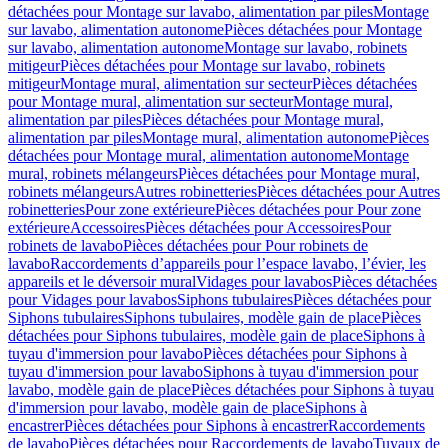
détachées pour Montage sur lavabo, alimentation par piles
Montage
sur lavabo, alimentation autonome
Pièces détachées pour Montage
sur lavabo, alimentation autonome
Montage sur lavabo, robinets
mitigeur
Pièces détachées pour Montage sur lavabo, robinets
mitigeur
Montage mural, alimentation sur secteur
Pièces détachées
pour Montage mural, alimentation sur secteur
Montage mural,
alimentation par piles
Pièces détachées pour Montage mural,
alimentation par piles
Montage mural, alimentation autonome
Pièces
détachées pour Montage mural, alimentation autonome
Montage
mural, robinets mélangeurs
Pièces détachées pour Montage mural,
robinets mélangeurs
Autres robinetteries
Pièces détachées pour Autres
robinetteries
Pour zone extérieure
Pièces détachées pour Pour zone
extérieure
Accessoires
Pièces détachées pour Accessoires
Pour
robinets de lavabo
Pièces détachées pour Pour robinets de
lavabo
Raccordements d’appareils pour l’espace lavabo, l’évier, les
appareils et le déversoir mural
Vidages pour lavabos
Pièces détachées
pour Vidages pour lavabos
Siphons tubulaires
Pièces détachées pour
Siphons tubulaires
Siphons tubulaires, modèle gain de place
Pièces
détachées pour Siphons tubulaires, modèle gain de place
Siphons à
tuyau d'immersion pour lavabo
Pièces détachées pour Siphons à
tuyau d'immersion pour lavabo
Siphons à tuyau d'immersion pour
lavabo, modèle gain de place
Pièces détachées pour Siphons à tuyau
d'immersion pour lavabo, modèle gain de place
Siphons à
encastrer
Pièces détachées pour Siphons à encastrer
Raccordements
de lavabo
Pièces détachées pour Raccordements de lavabo
Tuyaux de