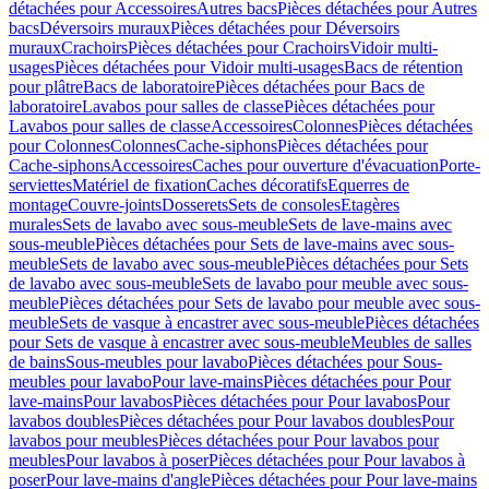
détachées pour Accessoires
Autres bacs
Pièces détachées pour Autres
bacs
Déversoirs muraux
Pièces détachées pour Déversoirs
muraux
Crachoirs
Pièces détachées pour Crachoirs
Vidoir multi-
usages
Pièces détachées pour Vidoir multi-usages
Bacs de rétention
pour plâtre
Bacs de laboratoire
Pièces détachées pour Bacs de
laboratoire
Lavabos pour salles de classe
Pièces détachées pour
Lavabos pour salles de classe
Accessoires
Colonnes
Pièces détachées
pour Colonnes
Colonnes
Cache-siphons
Pièces détachées pour
Cache-siphons
Accessoires
Caches pour ouverture d'évacuation
Porte-
serviettes
Matériel de fixation
Caches décoratifs
Equerres de
montage
Couvre-joints
Dosserets
Sets de consoles
Etagères
murales
Sets de lavabo avec sous-meuble
Sets de lave-mains avec
sous-meuble
Pièces détachées pour Sets de lave-mains avec sous-
meuble
Sets de lavabo avec sous-meuble
Pièces détachées pour Sets
de lavabo avec sous-meuble
Sets de lavabo pour meuble avec sous-
meuble
Pièces détachées pour Sets de lavabo pour meuble avec sous-
meuble
Sets de vasque à encastrer avec sous-meuble
Pièces détachées
pour Sets de vasque à encastrer avec sous-meuble
Meubles de salles
de bains
Sous-meubles pour lavabo
Pièces détachées pour Sous-
meubles pour lavabo
Pour lave-mains
Pièces détachées pour Pour
lave-mains
Pour lavabos
Pièces détachées pour Pour lavabos
Pour
lavabos doubles
Pièces détachées pour Pour lavabos doubles
Pour
lavabos pour meubles
Pièces détachées pour Pour lavabos pour
meubles
Pour lavabos à poser
Pièces détachées pour Pour lavabos à
poser
Pour lave-mains d'angle
Pièces détachées pour Pour lave-mains