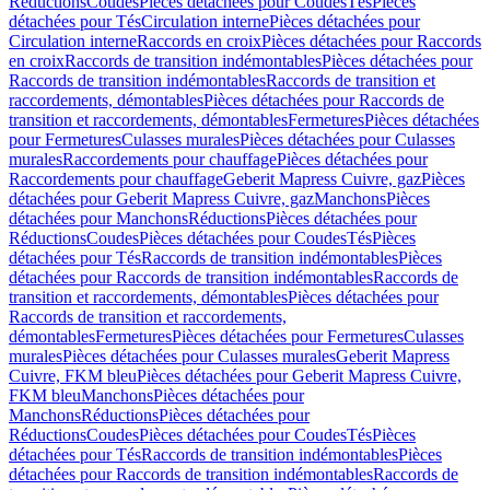
Réductions
Coudes
Pièces détachées pour Coudes
Tés
Pièces
détachées pour Tés
Circulation interne
Pièces détachées pour
Circulation interne
Raccords en croix
Pièces détachées pour Raccords
en croix
Raccords de transition indémontables
Pièces détachées pour
Raccords de transition indémontables
Raccords de transition et
raccordements, démontables
Pièces détachées pour Raccords de
transition et raccordements, démontables
Fermetures
Pièces détachées
pour Fermetures
Culasses murales
Pièces détachées pour Culasses
murales
Raccordements pour chauffage
Pièces détachées pour
Raccordements pour chauffage
Geberit Mapress Cuivre, gaz
Pièces
détachées pour Geberit Mapress Cuivre, gaz
Manchons
Pièces
détachées pour Manchons
Réductions
Pièces détachées pour
Réductions
Coudes
Pièces détachées pour Coudes
Tés
Pièces
détachées pour Tés
Raccords de transition indémontables
Pièces
détachées pour Raccords de transition indémontables
Raccords de
transition et raccordements, démontables
Pièces détachées pour
Raccords de transition et raccordements,
démontables
Fermetures
Pièces détachées pour Fermetures
Culasses
murales
Pièces détachées pour Culasses murales
Geberit Mapress
Cuivre, FKM bleu
Pièces détachées pour Geberit Mapress Cuivre,
FKM bleu
Manchons
Pièces détachées pour
Manchons
Réductions
Pièces détachées pour
Réductions
Coudes
Pièces détachées pour Coudes
Tés
Pièces
détachées pour Tés
Raccords de transition indémontables
Pièces
détachées pour Raccords de transition indémontables
Raccords de