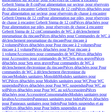
Geberit Sigma de 8 cm
Pour alimentation sur secteur, pour réservoirs
de chasse à encastrer Geberit Omega de 12 cm
Pièces détachées pour
Pour alimentation sur secteur, pour réservoirs de chasse à encastrer
Geberit Omega de 12 cm
Pour alimentation par piles, pour réservoirs
de chasse à encastrer Geberit Sigma de 12 cm
Pièces détachées pour
Pour alimentation par piles, pour réservoirs de chasse à encastrer
Geberit Sigma de 12 cm
Commandes de WC à déclenchement
pneumatique du rinçage
Pièces détachées pour Commandes de WC à
déclenchement pneumatique du rinçage
Pour rinçage à
2 volumes
Pièces détachées pour Pour rinçage à 2 volumes
Pour
rinçage à 1 volume
Pièces détachées pour Pour rinçage à
1 volume
Accessoires pour commandes de WC
Pièces détachées
pour Accessoires pour commandes de WC
Sets gros œuvre
Pièces
détachées pour Sets gros œuvre
Pour commandes de WC à
déclenchement électronique du rinçage
Pièces détachées pour Pour
commandes de WC à déclenchement électronique du
rinçage
Modules sanitaires Monolith
Modules sanitaires pour
WC
Pièces détachées pour Modules sanitaires pour WC
Pour WC
suspendus
Pièces détachées pour Pour WC suspendus
Pour WC au
sol
Pièces détachées pour Pour WC au sol
Accessoires
Pièces
détachées pour Accessoires
Consommables
Modules sanitaires pour
lavabos
Accessoires
Panneaux sanitaires pour bidets
Pièces détachées
pour Panneaux sanitaires pour bidets
Pour bidets suspendus et au
sol
Pièces détachées pour Pour bidets suspendus et au