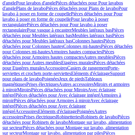
d'angle
Pour lavabos d'angle
Pièces détachées pour Pour lavabos
d'angle
Plans de lavabo
Pièces détachées pour Plans de lavabo
Pour
lavabo à poser en forme de coupelle
Pièces détachées pour Pour
lavabo à poser en forme de coupelle
Pour lavabo à poser
rectangulaire
Pièces détachées pour Pour lavabo à poser
rectangulaire
Pour vasque à encastrer
Meubles latéraux bas
Pièces
détachées pour Meubles latéraux bas
Meubles latéraux bas
Pièces
détachées pour Meubles latéraux bas
Colonnes hautes
Pièces
détachées pour Colonnes hautes
Colonnes mi-hautes
Pièces détachées
pour Colonnes mi-hautes
Armoires hautes compactes
Pièces
détachées pour Armoires hautes compactes
Autres meubles
Pièces
détachées pour Autres meubles
Etagères murales
Pièces détachées
pour Etagères murales
Accessoires
Casiers de rangement
Porte-
serviettes et crochets porte-serviettes
Eléments d'éclairage
Support
pour plans de lavabo
Poignées
Jeux de pieds
Tableaux
magnétiques
Prises électriques
Autres accessoires
Miroirs et armoires
à miroir
Miroirs
Pièces détachées pour Miroirs
Avec éclairage
intégré
Pièces détachées pour Avec éclairage intégré
Armoires à
miroir
Pièces détachées pour Armoires à miroir
Avec éclairage
intégré
Pièces détachées pour Avec éclairage
intégré
Accessoires
Eléments d'éclairage
Poignées
Autres
accessoires
Prises électriques
Robinetteries
Robinets de lavabo
Pièces
détachées pour Robinets de lavabo
Montage sur lavabo, alimentation
sur secteur
Pièces détachées pour Montage sur lavabo, alimentation
sur secteur
Montage sur lavabo, alimentation par piles
Pièces