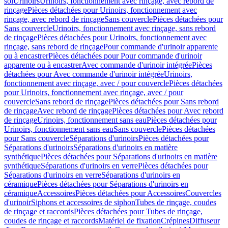
sol
Urinoirs
Urinoirs, fonctionnement avec rinçage, avec rebord de
rinçage
Pièces détachées pour Urinoirs, fonctionnement avec
rinçage, avec rebord de rinçage
Sans couvercle
Pièces détachées pour
Sans couvercle
Urinoirs, fonctionnement avec rinçage, sans rebord
de rinçage
Pièces détachées pour Urinoirs, fonctionnement avec
rinçage, sans rebord de rinçage
Pour commande d'urinoir apparente
ou à encastrer
Pièces détachées pour Pour commande d'urinoir
apparente ou à encastrer
Avec commande d'urinoir intégrée
Pièces
détachées pour Avec commande d'urinoir intégrée
Urinoirs,
fonctionnement avec rinçage, avec / pour couvercle
Pièces détachées
pour Urinoirs, fonctionnement avec rinçage, avec / pour
couvercle
Sans rebord de rinçage
Pièces détachées pour Sans rebord
de rinçage
Avec rebord de rinçage
Pièces détachées pour Avec rebord
de rinçage
Urinoirs, fonctionnement sans eau
Pièces détachées pour
Urinoirs, fonctionnement sans eau
Sans couvercle
Pièces détachées
pour Sans couvercle
Séparations d'urinoirs
Pièces détachées pour
Séparations d'urinoirs
Séparations d'urinoirs en matière
synthétique
Pièces détachées pour Séparations d'urinoirs en matière
synthétique
Séparations d'urinoirs en verre
Pièces détachées pour
Séparations d'urinoirs en verre
Séparations d'urinoirs en
céramique
Pièces détachées pour Séparations d'urinoirs en
céramique
Accessoires
Pièces détachées pour Accessoires
Couvercles
d'urinoir
Siphons et accessoires de siphon
Tubes de rinçage, coudes
de rinçage et raccords
Pièces détachées pour Tubes de rinçage,
coudes de rinçage et raccords
Matériel de fixation
Crépines
Diffuseur