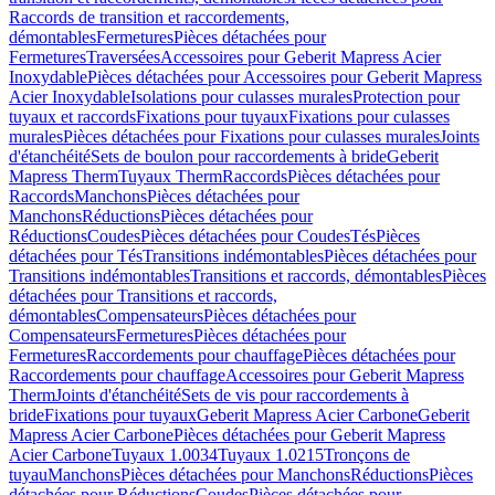
Raccords de transition et raccordements,
démontables
Fermetures
Pièces détachées pour
Fermetures
Traversées
Accessoires pour Geberit Mapress Acier
Inoxydable
Pièces détachées pour Accessoires pour Geberit Mapress
Acier Inoxydable
Isolations pour culasses murales
Protection pour
tuyaux et raccords
Fixations pour tuyaux
Fixations pour culasses
murales
Pièces détachées pour Fixations pour culasses murales
Joints
d'étanchéité
Sets de boulon pour raccordements à bride
Geberit
Mapress Therm
Tuyaux Therm
Raccords
Pièces détachées pour
Raccords
Manchons
Pièces détachées pour
Manchons
Réductions
Pièces détachées pour
Réductions
Coudes
Pièces détachées pour Coudes
Tés
Pièces
détachées pour Tés
Transitions indémontables
Pièces détachées pour
Transitions indémontables
Transitions et raccords, démontables
Pièces
détachées pour Transitions et raccords,
démontables
Compensateurs
Pièces détachées pour
Compensateurs
Fermetures
Pièces détachées pour
Fermetures
Raccordements pour chauffage
Pièces détachées pour
Raccordements pour chauffage
Accessoires pour Geberit Mapress
Therm
Joints d'étanchéité
Sets de vis pour raccordements à
bride
Fixations pour tuyaux
Geberit Mapress Acier Carbone
Geberit
Mapress Acier Carbone
Pièces détachées pour Geberit Mapress
Acier Carbone
Tuyaux 1.0034
Tuyaux 1.0215
Tronçons de
tuyau
Manchons
Pièces détachées pour Manchons
Réductions
Pièces
détachées pour Réductions
Coudes
Pièces détachées pour