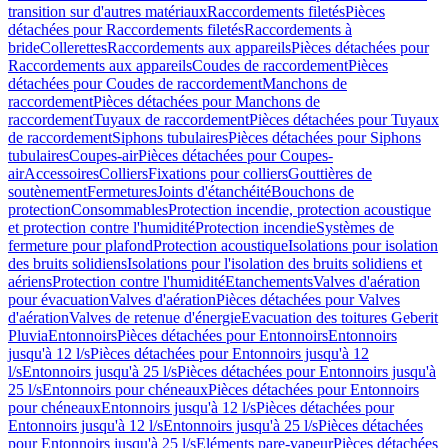
transition sur d'autres matériaux
Raccordements filetés
Pièces
détachées pour Raccordements filetés
Raccordements à
bride
Collerettes
Raccordements aux appareils
Pièces détachées pour
Raccordements aux appareils
Coudes de raccordement
Pièces
détachées pour Coudes de raccordement
Manchons de
raccordement
Pièces détachées pour Manchons de
raccordement
Tuyaux de raccordement
Pièces détachées pour Tuyaux
de raccordement
Siphons tubulaires
Pièces détachées pour Siphons
tubulaires
Coupes-air
Pièces détachées pour Coupes-
air
Accessoires
Colliers
Fixations pour colliers
Gouttières de
soutènement
Fermetures
Joints d'étanchéité
Bouchons de
protection
Consommables
Protection incendie, protection acoustique
et protection contre l'humidité
Protection incendie
Systèmes de
fermeture pour plafond
Protection acoustique
Isolations pour isolation
des bruits solidiens
Isolations pour l'isolation des bruits solidiens et
aériens
Protection contre l'humidité
Etanchements
Valves d'aération
pour évacuation
Valves d'aération
Pièces détachées pour Valves
d'aération
Valves de retenue d'énergie
Evacuation des toitures Geberit
Pluvia
Entonnoirs
Pièces détachées pour Entonnoirs
Entonnoirs
jusqu'à 12 l/s
Pièces détachées pour Entonnoirs jusqu'à 12
l/s
Entonnoirs jusqu'à 25 l/s
Pièces détachées pour Entonnoirs jusqu'à
25 l/s
Entonnoirs pour chéneaux
Pièces détachées pour Entonnoirs
pour chéneaux
Entonnoirs jusqu'à 12 l/s
Pièces détachées pour
Entonnoirs jusqu'à 12 l/s
Entonnoirs jusqu'à 25 l/s
Pièces détachées
pour Entonnoirs jusqu'à 25 l/s
Eléments pare-vapeur
Pièces détachées