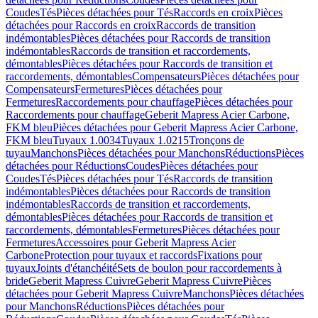
Coudes
Tés
Pièces détachées pour Tés
Raccords en croix
Pièces
détachées pour Raccords en croix
Raccords de transition
indémontables
Pièces détachées pour Raccords de transition
indémontables
Raccords de transition et raccordements,
démontables
Pièces détachées pour Raccords de transition et
raccordements, démontables
Compensateurs
Pièces détachées pour
Compensateurs
Fermetures
Pièces détachées pour
Fermetures
Raccordements pour chauffage
Pièces détachées pour
Raccordements pour chauffage
Geberit Mapress Acier Carbone,
FKM bleu
Pièces détachées pour Geberit Mapress Acier Carbone,
FKM bleu
Tuyaux 1.0034
Tuyaux 1.0215
Tronçons de
tuyau
Manchons
Pièces détachées pour Manchons
Réductions
Pièces
détachées pour Réductions
Coudes
Pièces détachées pour
Coudes
Tés
Pièces détachées pour Tés
Raccords de transition
indémontables
Pièces détachées pour Raccords de transition
indémontables
Raccords de transition et raccordements,
démontables
Pièces détachées pour Raccords de transition et
raccordements, démontables
Fermetures
Pièces détachées pour
Fermetures
Accessoires pour Geberit Mapress Acier
Carbone
Protection pour tuyaux et raccords
Fixations pour
tuyaux
Joints d'étanchéité
Sets de boulon pour raccordements à
bride
Geberit Mapress Cuivre
Geberit Mapress Cuivre
Pièces
détachées pour Geberit Mapress Cuivre
Manchons
Pièces détachées
pour Manchons
Réductions
Pièces détachées pour