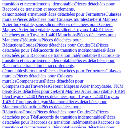
transition et raccordements, démontables
Pièces détachées pour
Raccords de transition et raccordements,
démontables
Fermetures
Pièces détachées pour Fermetures
Culasses
murales
Pièces détachées pour Culasses murales
Geberit Mapress
Acier Inoxydable, sans silicone
Pièces détachées pour Geberit
Mapress Acier Inoxydable, sans silicone
Tuyaux 1.4401
Pièces
détachées pour Tuyaux 1.4401
Manchons
Pièces détachées pour
Manchons
Réductions
Pièces détachées pour
Réductions
Coudes
Pièces détachées pour Coudes
Tés
Pièces
détachées pour Tés
Raccords de transition indémontables
Pièces
détachées pour Raccords de transition indémontables
Raccords de
transition et raccordements, démontables
Pièces détachées pour
Raccords de transition et raccordements,
démontables
Fermetures
Pièces détachées pour Fermetures
Culasses
murales
Pièces détachées pour Culasses
murales
Compensateurs
Pièces détachées pour
Compensateurs
Traversées
Geberit Mapress Acier Inoxydable, FKM
bleu
Pièces détachées pour Geberit Mapress Acier Inoxydable, FKM
bleu
Tuyaux 1.4401
Pièces détachées pour Tuyaux 1.4401
Tuyaux
1.4301
Tronçons de tuyau
Manchons
Pièces détachées pour
Manchons
Réductions
Pièces détachées pour
Réductions
Coudes
Pièces détachées pour Coudes
Tés
Pièces
détachées pour Tés
Raccords de transition indémontables
Pièces
détachées pour Raccords de transition indémontables
Raccords de
transition et raccordements, démontables
Pièces détachées pour