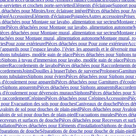
e-serviettes et crochets porte-serviettes
Eléments d'éclairage
Support pou
 détachées pour Miroirs
Avec éclairage intégré
Pièces détachées pour Av
tégré
Accessoires
Eléments d'éclairage
Poignées
Autres accessoires
Prises
s détachées pour Montage sur lavabo, alimentation sur secteur
Montage s
ome
Pièces détachées pour Montage sur lavabo, alimentation autonome
M
ièces détachées pour Montage mural, alimentation sur secteur
Montage m
étachées pour Montage mural, alimentation autonome
Montage mural, ro
ries
Pour zone extérieure
Pièces détachées pour Pour zone extérieure
Acc
ppareils pour l’espace lavabo, l’évier, les appareils et le déversoir mu
phons tubulaires, modèle gain de place
Pièces détachées pour Siphons tu
o
Siphons à tuyau d'immersion pour lavabo, modèle gain de place
Pièces
strer
Raccordements de lavabo
Pièces détachées pour Raccordements de
ccordements
Joints
Douilles à braser
Tubes de surverse
Prolonges
Garnitur
hons tubulaires
Siphons pour éviers
Pièces détachées pour Siphons pour 
s d'écoulement pour appareils
Pièces détachées pour Garnitures d'écoule
er
Siphons apparents
Pièces détachées pour Siphons apparents
Raccordem
es d'écoulement pour déversoirs muraux
Siphons
Pièces détachées pour 
e raccordement
Crépines
Pièces détachées pour Crépines
Accessoires
Piè
 pour Evacuation des sols pour douches
Caniveaux de douche
Pièces dé
valoirs de sol pour douches de plain-pied
Pièces détachées pour Avaloir
loirs de sol pour douches de plain-pied
Evacuations murales
Pièces dét
eceveurs et surfaces de douche
Pièces détachées pour Receveurs et sur
tallation
Pièces détachées pour Eléments d'installation
Siphons de douche
éparations de douche
Séparations de douche pour douche de plain-pied