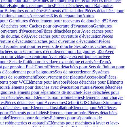
e recoin pour douches
Boîtes de rangement de recoin
Pièces détachées
taire
Baignoires rectangulaires
Pièces détachées pour Baignoires
ur Baignoires pour bébés
Eléments d'installation
Pièces détachées pour
fixations murales
Accessoires
Kits de réparation
Autres
 pour Garnitures d'écoulement pour receveurs de douche, d52
Avec
 détachées pour Caches pour ouverture d'évacuation
Garnitures
ouverture d'évacuation
Pièces détachées pour Avec caches pour
s de douche, d90
Avec caches pour ouverture d'évacuation
Pièces
erture d'évacuation
Caches pour ouverture d'évacuation
Pièces
s d'écoulement pour receveurs de douche Sestra
Sans caches pour
tachées pour Garnitures d'écoulement pour baignoires, d52
Avec
ion pour vidage excentrique
Avec vidage excentrique et arrivée
pour Sets de finition pour vidage excentrique et arrivée d'eau
A
nt par pression PushControl
Pièces détachées pour Sets de finition pour
s d'écoulement pour baignoires
Sets de raccordement
Systèmes
tures de soutènement
Recouvrement par plaques
Accessoires
Pièces
éments pour WC
Eléments pour lavabos
Pièces détachées pour Eléments
noirs
Eléments pour douches avec évacuation murale
Pièces détachées
ignoires
Eléments pour séparations de douche
Pièces détachées pour
ces détachées pour Eléments pour robinetteries
Eléments pour charges
res
Pièces détachées pour Accessoires
Geberit GIS
Cloisons
Structures
s détachées pour Eléments d'installation
Eléments pour WC
Pièces
 pour Eléments pour bidets
Eléments pour urinoirs
Pièces détachées
urale
Éléments pour douches
Éléments pour séparations de
r robinetteries et appareils
Eléments pour machines à laver et lave-