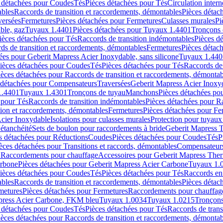
 détachées pour Coudes
Tés
Pièces détachées pour Tés
Circulation intern
ables
Raccords de transition et raccordements, démontables
Pièces détac
versées
Fermetures
Pièces détachées pour Fermetures
Culasses murales
Pi
ble, gaz
Tuyaux 1.4401
Pièces détachées pour Tuyaux 1.4401
Tronçons 
ièces détachées pour Tés
Raccords de transition indémontables
Pièces d
ds de transition et raccordements, démontables
Fermetures
Pièces détac
ées pour Geberit Mapress Acier Inoxydable, sans silicone
Tuyaux 1.440
ièces détachées pour Coudes
Tés
Pièces détachées pour Tés
Raccords de 
ièces détachées pour Raccords de transition et raccordements, démontab
 détachées pour Compensateurs
Traversées
Geberit Mapress Acier Inox
1.4401
Tuyaux 1.4301
Tronçons de tuyau
Manchons
Pièces détachées p
 pour Tés
Raccords de transition indémontables
Pièces détachées pour Ra
tion et raccordements, démontables
Fermetures
Pièces détachées pour Fe
Acier Inoxydable
Isolations pour culasses murales
Protection pour tuyaux
'étanchéité
Sets de boulon pour raccordements à bride
Geberit Mapress 
s détachées pour Réductions
Coudes
Pièces détachées pour Coudes
Tés
P
èces détachées pour Transitions et raccords, démontables
Compensateur
r Raccordements pour chauffage
Accessoires pour Geberit Mapress The
arbone
Pièces détachées pour Geberit Mapress Acier Carbone
Tuyaux 1.
ièces détachées pour Coudes
Tés
Pièces détachées pour Tés
Raccords en
ables
Raccords de transition et raccordements, démontables
Pièces détac
metures
Pièces détachées pour Fermetures
Raccordements pour chauffag
apress Acier Carbone, FKM bleu
Tuyaux 1.0034
Tuyaux 1.0215
Tronçons
 détachées pour Coudes
Tés
Pièces détachées pour Tés
Raccords de trans
ièces détachées pour Raccords de transition et raccordements, démontab