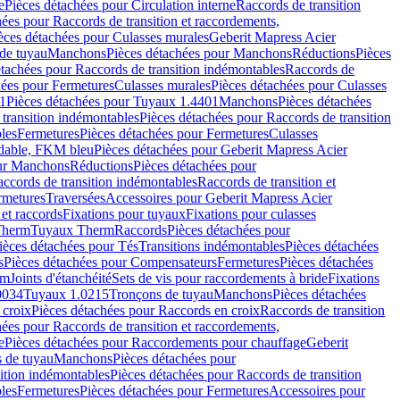
e
Pièces détachées pour Circulation interne
Raccords de transition
hées pour Raccords de transition et raccordements,
èces détachées pour Culasses murales
Geberit Mapress Acier
de tuyau
Manchons
Pièces détachées pour Manchons
Réductions
Pièces
étachées pour Raccords de transition indémontables
Raccords de
hées pour Fermetures
Culasses murales
Pièces détachées pour Culasses
1
Pièces détachées pour Tuyaux 1.4401
Manchons
Pièces détachées
transition indémontables
Pièces détachées pour Raccords de transition
les
Fermetures
Pièces détachées pour Fermetures
Culasses
ydable, FKM bleu
Pièces détachées pour Geberit Mapress Acier
our Manchons
Réductions
Pièces détachées pour
ccords de transition indémontables
Raccords de transition et
rmetures
Traversées
Accessoires pour Geberit Mapress Acier
 et raccords
Fixations pour tuyaux
Fixations pour culasses
Therm
Tuyaux Therm
Raccords
Pièces détachées pour
ièces détachées pour Tés
Transitions indémontables
Pièces détachées
s
Pièces détachées pour Compensateurs
Fermetures
Pièces détachées
rm
Joints d'étanchéité
Sets de vis pour raccordements à bride
Fixations
0034
Tuyaux 1.0215
Tronçons de tuyau
Manchons
Pièces détachées
 croix
Pièces détachées pour Raccords en croix
Raccords de transition
hées pour Raccords de transition et raccordements,
e
Pièces détachées pour Raccordements pour chauffage
Geberit
 de tuyau
Manchons
Pièces détachées pour
ition indémontables
Pièces détachées pour Raccords de transition
les
Fermetures
Pièces détachées pour Fermetures
Accessoires pour