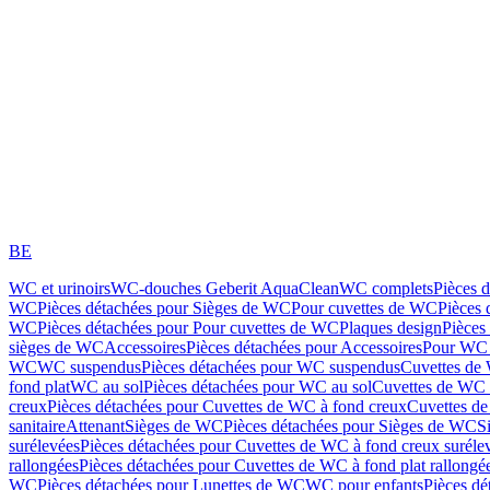
BE
WC et urinoirs
WC-douches Geberit AquaClean
WC complets
Pièces 
WC
Pièces détachées pour Sièges de WC
Pour cuvettes de WC
Pièces 
WC
Pièces détachées pour Pour cuvettes de WC
Plaques design
Pièces
sièges de WC
Accessoires
Pièces détachées pour Accessoires
Pour WC 
WC
WC suspendus
Pièces détachées pour WC suspendus
Cuvettes de
fond plat
WC au sol
Pièces détachées pour WC au sol
Cuvettes de WC à
creux
Pièces détachées pour Cuvettes de WC à fond creux
Cuvettes de
sanitaire
Attenant
Sièges de WC
Pièces détachées pour Sièges de WC
S
surélevées
Pièces détachées pour Cuvettes de WC à fond creux suréle
rallongées
Pièces détachées pour Cuvettes de WC à fond plat rallongé
WC
Pièces détachées pour Lunettes de WC
WC pour enfants
Pièces dé