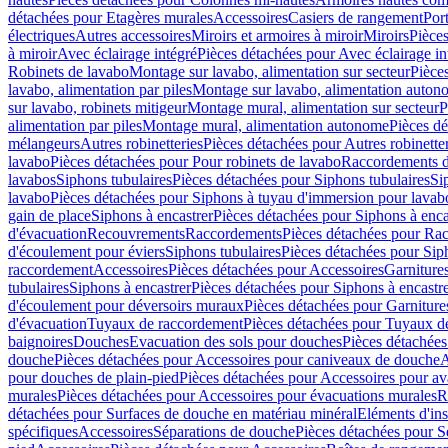
détachées pour Etagères murales
Accessoires
Casiers de rangement
Port
électriques
Autres accessoires
Miroirs et armoires à miroir
Miroirs
Pièces
à miroir
Avec éclairage intégré
Pièces détachées pour Avec éclairage in
Robinets de lavabo
Montage sur lavabo, alimentation sur secteur
Pièce
lavabo, alimentation par piles
Montage sur lavabo, alimentation auton
sur lavabo, robinets mitigeur
Montage mural, alimentation sur secteur
P
alimentation par piles
Montage mural, alimentation autonome
Pièces d
mélangeurs
Autres robinetteries
Pièces détachées pour Autres robinette
lavabo
Pièces détachées pour Pour robinets de lavabo
Raccordements d’a
lavabos
Siphons tubulaires
Pièces détachées pour Siphons tubulaires
Si
lavabo
Pièces détachées pour Siphons à tuyau d'immersion pour lavab
gain de place
Siphons à encastrer
Pièces détachées pour Siphons à enca
d'évacuation
Recouvrements
Raccordements
Pièces détachées pour Ra
d'écoulement pour éviers
Siphons tubulaires
Pièces détachées pour Sip
raccordement
Accessoires
Pièces détachées pour Accessoires
Garniture
tubulaires
Siphons à encastrer
Pièces détachées pour Siphons à encastr
d'écoulement pour déversoirs muraux
Pièces détachées pour Garnitur
d'évacuation
Tuyaux de raccordement
Pièces détachées pour Tuyaux d
baignoires
Douches
Evacuation des sols pour douches
Pièces détachées
douche
Pièces détachées pour Accessoires pour caniveaux de douche
A
pour douches de plain-pied
Pièces détachées pour Accessoires pour ava
murales
Pièces détachées pour Accessoires pour évacuations murales
R
détachées pour Surfaces de douche en matériau minéral
Eléments d'ins
spécifiques
Accessoires
Séparations de douche
Pièces détachées pour S