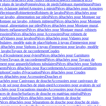
r plans de lavabo
Poignées
Jeux de pieds
Tableaux magnétiques
Prises
ec éclairage intégré
Armoires à miroir
Pièces détachées pour Armoires
 électriques
Robinetteries
Robinets de lavabo
Pièces détachées pour
ur lavabo, alimentation par piles
Pièces détachées pour Montage sur
ontage sur lavabo, robinets mitigeur
Pièces détachées pour Montage
ural, alimentation par piles
Pièces détachées pour Montage mural,
binets mélangeurs
Pièces détachées pour Montage mural, robinets
essoires
Pièces détachées pour Accessoires
Pour robinets de
ral
Vidages pour lavabos
Pièces détachées pour Vidages pour
bulaires, modèle gain de place
Siphons à tuyau d'immersion pour
 détachées pour Siphons à tuyau d'immersion pour lavabo, modèle
 lavabo
Tuyaux de raccordement
Coudes
es d'écoulement pour éviers
Pièces détachées pour Garnitures
éviers
Tuyaux de raccordement
Pièces détachées pour Tuyaux de
ment pour appareils
Siphons tubulaires
Pièces détachées pour Siphons
ents
Pièces détachées pour Raccordements
Accessoires
Garnitures
Siphons
Coudes d'évacuation
Pièces détachées pour Coudes
ces détachées pour Accessoires
Douches et
tachées pour Caniveaux de douche
Accessoires pour caniveaux de
s de sol pour douches de plain-pied
Accessoires pour avaloirs de sol
achées pour Evacuations murales
Accessoires pour évacuations
faces de douche
Surfaces de douche en matériau minéral
Pièces
 spécifiques
Pièces détachées pour Siphons de douche
Pièces détachées pour Séparations de douche pour douche de plain-