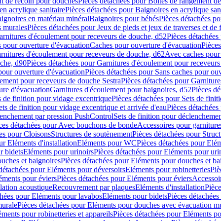
t de recoin pour douches
Pièces détachées pour Boîtes de rangement d
en acrylique sanitaire
Pièces détachées pour Baignoires en acrylique sani
ignoires en matériau minéral
Baignoires pour bébés
Pièces détachées po
ns murales
Pièces détachées pour Jeux de pieds et jeux de traverses et de 
arnitures d'écoulement pour receveurs de douche, d52
Pièces détachées
 pour ouverture d'évacuation
Caches pour ouverture d'évacuation
Pièces
rnitures d'écoulement pour receveurs de douche, d62
Avec caches pour 
uche, d90
Pièces détachées pour Garnitures d'écoulement pour receveur
pour ouverture d'évacuation
Pièces détachées pour Sans caches pour ouv
lement pour receveurs de douche Sestra
Pièces détachées pour Garniture
ure d'évacuation
Garnitures d'écoulement pour baignoires, d52
Pièces dé
s de finition pour vidage excentrique
Pièces détachées pour Sets de finit
ets de finition pour vidage excentrique et arrivée d'eau
Pièces détachées 
lenchement par pression PushControl
Sets de finition pour déclencheme
ces détachées pour Avec bouchons de bonde
Accessoires pour garniture
es pour Cloisons
Structures de soutènement
Pièces détachées pour Struc
r Eléments d'installation
Eléments pour WC
Pièces détachées pour El
r bidets
Eléments pour urinoirs
Pièces détachées pour Eléments pour uri
uches et baignoires
Pièces détachées pour Eléments pour douches et ba
détachées pour Eléments pour déversoirs
Eléments pour robinetteries
Piè
éments pour éviers
Pièces détachées pour Eléments pour éviers
Accessoi
olation acoustique
Recouvrement par plaques
Eléments d'installation
Pièce
chées pour Eléments pour lavabos
Eléments pour bidets
Pièces détachées
murale
Pièces détachées pour Eléments pour douches avec évacuation m
éments pour robinetteries et appareils
Pièces détachées pour Eléments pou