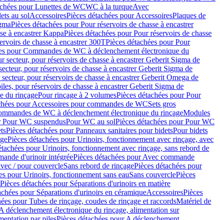
achées pour Lunettes de WC
WC à la turque
Avec
ets au sol
Accessoires
Pièces détachées pour Accessoires
Plaques de
igma
Pièces détachées pour Pour réservoirs de chasse à encastrer
sse à encastrer Kappa
Pièces détachées pour Pour réservoirs de chasse
ervoirs de chasse à encastrer 300T
Pièces détachées pour Pour
ées pour Commandes de WC à déclenchement électronique du
r secteur, pour réservoirs de chasse à encastrer Geberit Sigma de
secteur, pour réservoirs de chasse à encastrer Geberit Sigma de
 secteur, pour réservoirs de chasse à encastrer Geberit Omega de
iles, pour réservoirs de chasse à encastrer Geberit Sigma de
 du rinçage
Pour rinçage à 2 volumes
Pièces détachées pour Pour
achées pour Accessoires pour commandes de WC
Sets gros
commandes de WC à déclenchement électronique du rinçage
Modules
ur Pour WC suspendus
Pour WC au sol
Pièces détachées pour Pour WC
ts
Pièces détachées pour Panneaux sanitaires pour bidets
Pour bidets
age
Pièces détachées pour Urinoirs, fonctionnement avec rinçage, avec
étachées pour Urinoirs, fonctionnement avec rinçage, sans rebord de
nde d'urinoir intégrée
Pièces détachées pour Avec commande
avec / pour couvercle
Sans rebord de rinçage
Pièces détachées pour
es pour Urinoirs, fonctionnement sans eau
Sans couvercle
Pièces
Pièces détachées pour Séparations d'urinoirs en matière
achées pour Séparations d'urinoirs en céramique
Accessoires
Pièces
hées pour Tubes de rinçage, coudes de rinçage et raccords
Matériel de
A déclenchement électronique du rinçage, alimentation sur
mentation par piles
Pièces détachées pour A déclenchement