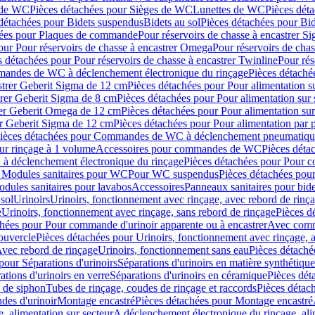
 de WC
Pièces détachées pour Sièges de WC
Lunettes de WC
Pièces dét
détachées pour Bidets suspendus
Bidets au sol
Pièces détachées pour Bid
hées pour Plaques de commande
Pour réservoirs de chasse à encastrer S
our Pour réservoirs de chasse à encastrer Omega
Pour réservoirs de cha
s détachées pour Pour réservoirs de chasse à encastrer Twinline
Pour rés
andes de WC à déclenchement électronique du rinçage
Pièces détach
astrer Geberit Sigma de 12 cm
Pièces détachées pour Pour alimentation su
strer Geberit Sigma de 8 cm
Pièces détachées pour Pour alimentation sur 
trer Geberit Omega de 12 cm
Pièces détachées pour Pour alimentation sur
rer Geberit Sigma de 12 cm
Pièces détachées pour Pour alimentation par p
ièces détachées pour Commandes de WC à déclenchement pneumatique
ur rinçage à 1 volume
Accessoires pour commandes de WC
Pièces dét
 déclenchement électronique du rinçage
Pièces détachées pour Pour 
r Modules sanitaires pour WC
Pour WC suspendus
Pièces détachées po
dules sanitaires pour lavabos
Accessoires
Panneaux sanitaires pour bide
sol
Urinoirs
Urinoirs, fonctionnement avec rinçage, avec rebord de rinç
e
Urinoirs, fonctionnement avec rinçage, sans rebord de rinçage
Pièces d
chées pour Pour commande d'urinoir apparente ou à encastrer
Avec comma
ouvercle
Pièces détachées pour Urinoirs, fonctionnement avec rinçage, 
Avec rebord de rinçage
Urinoirs, fonctionnement sans eau
Pièces détaché
pour Séparations d'urinoirs
Séparations d'urinoirs en matière synthétique
tions d'urinoirs en verre
Séparations d'urinoirs en céramique
Pièces dét
s de siphon
Tubes de rinçage, coudes de rinçage et raccords
Pièces détac
es d'urinoir
Montage encastré
Pièces détachées pour Montage encastré
, alimentation sur secteur
A déclenchement électronique du rinçage, ali