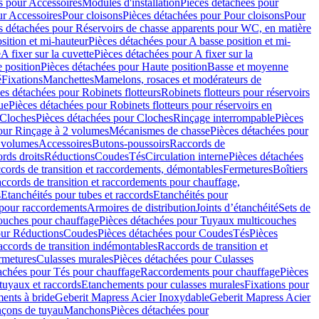
s pour Accessoires
Modules d'installation
Pièces détachées pour
ur Accessoires
Pour cloisons
Pièces détachées pour Pour cloisons
Pour
s détachées pour Réservoirs de chasse apparents pour WC, en matière
sition et mi-hauteur
Pièces détachées pour A basse position et mi-
e
A fixer sur la cuvette
Pièces détachées pour A fixer sur la
 position
Pièces détachées pour Haute position
Basse et moyenne
é
Fixations
Manchettes
Mamelons, rosaces et modérateurs de
es détachées pour Robinets flotteurs
Robinets flotteurs pour réservoirs
ue
Pièces détachées pour Robinets flotteurs pour réservoirs en
Cloches
Pièces détachées pour Cloches
Rinçage interrompable
Pièces
our Rinçage à 2 volumes
Mécanismes de chasse
Pièces détachées pour
2 volumes
Accessoires
Butons-poussoirs
Raccords de
rds droits
Réductions
Coudes
Tés
Circulation interne
Pièces détachées
cords de transition et raccordements, démontables
Fermetures
Boîtiers
ccords de transition et raccordements pour chauffage,
s
Etanchéités pour tubes et raccords
Etanchéités pour
 pour raccordements
Armoires de distribution
Joints d’étanchéité
Sets de
ouches pour chauffage
Pièces détachées pour Tuyaux multicouches
our Réductions
Coudes
Pièces détachées pour Coudes
Tés
Pièces
ccords de transition indémontables
Raccords de transition et
rmetures
Culasses murales
Pièces détachées pour Culasses
achées pour Tés pour chauffage
Raccordements pour chauffage
Pièces
tuyaux et raccords
Etanchements pour culasses murales
Fixations pour
ents à bride
Geberit Mapress Acier Inoxydable
Geberit Mapress Acier
çons de tuyau
Manchons
Pièces détachées pour