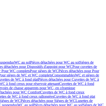
suspendus
WC au sol
Pièces détachées pour WC au sol
Sièges de
es détachées pour Dispositifs d'appoint pour WC
Pour cuvettes de
ur Pour WC complets
Pour sièges de WC
Pièces détachées pour Pour
Pour sièges de WC et WC complets
Consommables
WC et sièges de
vettes de WC à fond plat
Pièces détachées pour Cuvettes de WC à
WC à fond creux pour réservoir attenant
Cuvettes de WC à fond
rvoirs de chasse apparents pour WC, en céramique
détachées pour WC Comfort
Cuvettes de WC à fond creux
ettes de WC à fond creux rallongées
Cuvettes de WC à fond plat
Sièges de WC
Pièces détachées pour Sièges de WC
Lunettes de
C suspendus
WC au sol
Pièces détachées pour WC au sol
Sièges de WC