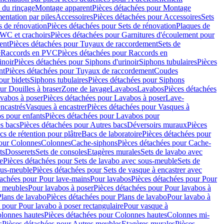
 du rinçage
Montage apparent
Pièces détachées pour Montage
entation par piles
Accessoires
Pièces détachées pour Accessoires
Sets
s de rénovation
Pièces détachées pour Sets de rénovation
Plaques de
 WC et crachoirs
Pièces détachées pour Garnitures d'écoulement pour
ent
Pièces détachées pour Tuyaux de raccordement
Sets de
e
Raccords en PVC
Pièces détachées pour Raccords en
inoir
Pièces détachées pour Siphons d'urinoir
Siphons tubulaires
Pièces
nt
Pièces détachées pour Tuyaux de raccordement
Coudes
our bidets
Siphons tubulaires
Pièces détachées pour Siphons
ur Douilles à braser
Zone de lavage
Lavabos
Lavabos
Pièces détachées
vabos à poser
Pièces détachées pour Lavabos à poser
Lave-
ncastrés
Vasques à encastrer
Pièces détachées pour Vasques à
s pour enfants
Pièces détachées pour Lavabos pour
s bacs
Pièces détachées pour Autres bacs
Déversoirs muraux
Pièces
cs de rétention pour plâtre
Bacs de laboratoire
Pièces détachées pour
pour Colonnes
Colonnes
Cache-siphons
Pièces détachées pour Cache-
ts
Dosserets
Sets de consoles
Etagères murales
Sets de lavabo avec
e
Pièces détachées pour Sets de lavabo avec sous-meuble
Sets de
ous-meuble
Pièces détachées pour Sets de vasque à encastrer avec
tachées pour Pour lave-mains
Pour lavabos
Pièces détachées pour Pour
r meubles
Pour lavabos à poser
Pièces détachées pour Pour lavabos à
Plans de lavabo
Pièces détachées pour Plans de lavabo
Pour lavabo à
 pour Pour lavabo à poser rectangulaire
Pour vasque à
lonnes hautes
Pièces détachées pour Colonnes hautes
Colonnes mi-
s
Pièces détachées pour Autres meubles
Etagères murales
Pièces