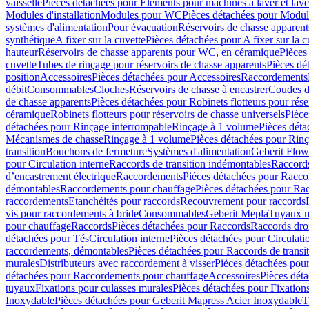
vaisselle
Pièces détachées pour Eléments pour machines à laver et lave
Modules d'installation
Modules pour WC
Pièces détachées pour Modu
systèmes d'alimentation
Pour évacuation
Réservoirs de chasse apparent
synthétique
A fixer sur la cuvette
Pièces détachées pour A fixer sur la c
hauteur
Réservoirs de chasse apparents pour WC, en céramique
Pièces
cuvette
Tubes de rinçage pour réservoirs de chasse apparents
Pièces dé
position
Accessoires
Pièces détachées pour Accessoires
Raccordements
débit
Consommables
Cloches
Réservoirs de chasse à encastrer
Coudes d
de chasse apparents
Pièces détachées pour Robinets flotteurs pour rése
céramique
Robinets flotteurs pour réservoirs de chasse universels
Pièce
détachées pour Rinçage interrompable
Rinçage à 1 volume
Pièces dét
Mécanismes de chasse
Rinçage à 1 volume
Pièces détachées pour Rin
transition
Bouchons de fermeture
Systèmes d'alimentation
Geberit Flow
pour Circulation interne
Raccords de transition indémontables
Raccords
d’encastrement électrique
Raccordements
Pièces détachées pour Racc
démontables
Raccordements pour chauffage
Pièces détachées pour Ra
raccordements
Etanchéités pour raccords
Recouvrement pour raccords
vis pour raccordements à bride
Consommables
Geberit Mepla
Tuyaux m
pour chauffage
Raccords
Pièces détachées pour Raccords
Raccords droi
détachées pour Tés
Circulation interne
Pièces détachées pour Circulati
raccordements, démontables
Pièces détachées pour Raccords de transi
murales
Distributeurs avec raccordement à visser
Pièces détachées pour
détachées pour Raccordements pour chauffage
Accessoires
Pièces dét
tuyaux
Fixations pour culasses murales
Pièces détachées pour Fixation
Inoxydable
Pièces détachées pour Geberit Mapress Acier Inoxydable
T