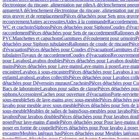
électronique du rinçage, alimentation par piles
A déclenchement pneum
apparent
A déclenchement électronique du rinçage, alimentation par pi
gros œuvre et de remplacement
Pièces détachées pour Sets gros œuvr
recouvrement
Autres accessoires
Aides à la commande
Raccordements a
WC et crachoirs
Siphons
Pièces détachées pour Siphons
Coudes d'évac
raccordement
Pièces détachées pour Sets de raccordement
Rallonges d
PVC
Manchettes et capuchons
Garnitures d'écoulement pour urinoirs
P
détachées pour Siphons tubulaires
Rallonges de coude de rinçage
Pièce
d'évacuation
Pièces détachées pour Coudes d'évacuation
Garnitures d'
tubulaires
Tuyaux de raccordement
Coudes d'évacuation
Recouvrement
pour Lavabos
Lavabos doubles
Pièces détachées pour Lavabos double
mains
Pièces détachées pour Lave-mains
Lave-mains à poser
Lave-main
encastrer
Lavabos à sous-encastrer
Pièces détachées pour Lavabos à so
enfants
Lavabos
Lavabos collectifs
Pièces détachées pour Lavabos colle
détachées pour Déversoirs muraux
Crachoirs
Pièces détachées pour Cr
Bacs de laboratoire
Lavabos pour salles de classe
Pièces détachées pou
siphons
Accessoires
Caches pour ouverture d'évacuation
Porte-serviette
sous-meuble
Sets de lave-mains avec sous-meuble
Pièces détachées po
lavabo pour meuble avec sous-meuble
Pièces détachées pour Sets de
sous-meuble
Meubles de salles de bains
Sous-meubles pour lavabo
Pièc
lavabos
Pour lavabos doubles
Pièces détachées pour Pour lavabos dou
poser
Pour lave-mains d'angle
Pièces détachées pour Pour lave-mains d
poser en forme de coupelle
Pièces détachées pour Pour lavabo à poser
encastrer
Meubles latéraux bas
Pièces détachées pour Meubles latéraux
hautes
Pièces détachées pour Colonnes mi-hautes
Armoires hautes com