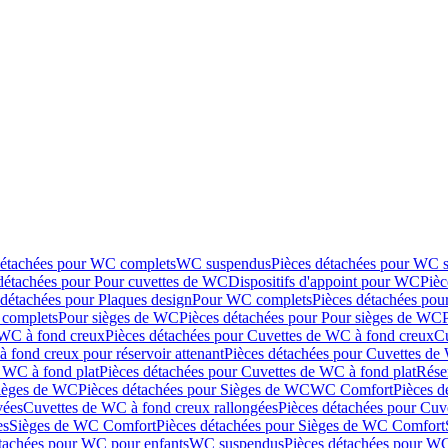
détachées pour WC complets
WC suspendus
Pièces détachées pour WC 
détachées pour Pour cuvettes de WC
Dispositifs d'appoint pour WC
Pièc
 détachées pour Plaques design
Pour WC complets
Pièces détachées po
complets
Pour sièges de WC
Pièces détachées pour Pour sièges de WC
 WC à fond creux
Pièces détachées pour Cuvettes de WC à fond creux
Cu
 fond creux pour réservoir attenant
Pièces détachées pour Cuvettes de 
 WC à fond plat
Pièces détachées pour Cuvettes de WC à fond plat
Rése
ièges de WC
Pièces détachées pour Sièges de WC
WC Comfort
Pièces 
vées
Cuvettes de WC à fond creux rallongées
Pièces détachées pour Cuv
es
Sièges de WC Comfort
Pièces détachées pour Sièges de WC Comfort
tachées pour WC pour enfants
WC suspendus
Pièces détachées pour W