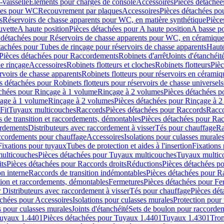
-vaisselle
Eléments pour charges de console
Accessoires
Pièces détachée
les pour WC
Recouvrement par plaques
Accessoires
Pièces détachées po
s
Réservoirs de chasse apparents pour WC, en matière synthétique
Pièce
uvette
A haute position
Pièces détachées pour A haute position
A basse po
 détachées pour Réservoirs de chasse apparents pour WC, en céramiqu
tachées pour Tubes de rinçage pour réservoirs de chasse apparents
Haute
Pièces détachées pour Raccordements
Robinets d'arrêt
Joints d'étanchéit
e rinçage
Accessoires
Robinets flotteurs et cloches
Robinets flotteurs
Pièc
rvoirs de chasse apparents
Robinets flotteurs pour réservoirs en céramiq
s détachées pour Robinets flotteurs pour réservoirs de chasse universels
achées pour Rinçage à 1 volume
Rinçage à 2 volumes
Pièces détachées p
çage à 1 volume
Rinçage à 2 volumes
Pièces détachées pour Rinçage à 
Fit
Tuyaux multicouches
Raccords
Pièces détachées pour Raccords
Racco
 de transition et raccordements, démontables
Pièces détachées pour Rac
ordements
Distributeurs avec raccordement à visser
Tés pour chauffage
Ra
ccordements pour chauffage
Accessoires
Isolations pour culasses murale
Fixations pour tuyaux
Tubes de protection et aides à l'insertion
Fixations
ulticouches
Pièces détachées pour Tuyaux multicouches
Tuyaux multic
ts
Pièces détachées pour Raccords droits
Réductions
Pièces détachées p
on interne
Raccords de transition indémontables
Pièces détachées pour Ra
tion et raccordements, démontables
Fermetures
Pièces détachées pour Fe
 Distributeurs avec raccordement à visser
Tés pour chauffage
Pièces dét
achées pour Accessoires
Isolations pour culasses murales
Protection pour 
s pour culasses murales
Joints d'étanchéité
Sets de boulon pour raccordem
uyaux 1.4401
Pièces détachées pour Tuyaux 1.4401
Tuyaux 1.4301
Tron