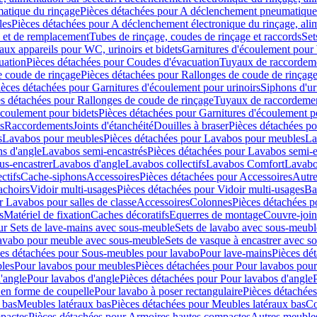
atique du rinçage
Pièces détachées pour A déclenchement pneumatique
les
Pièces détachées pour A déclenchement électronique du rinçage, alim
e et de remplacement
Tubes de rinçage, coudes de rinçage et raccords
Set
ux appareils pour WC, urinoirs et bidets
Garnitures d'écoulement pour
uation
Pièces détachées pour Coudes d'évacuation
Tuyaux de raccordem
e coude de rinçage
Pièces détachées pour Rallonges de coude de rinçag
ièces détachées pour Garnitures d'écoulement pour urinoirs
Siphons d'ur
s détachées pour Rallonges de coude de rinçage
Tuyaux de raccordeme
écoulement pour bidets
Pièces détachées pour Garnitures d'écoulement p
s
Raccordements
Joints d'étanchéité
Douilles à braser
Pièces détachées po
s
Lavabos pour meubles
Pièces détachées pour Lavabos pour meubles
La
s d'angle
Lavabos semi-encastrés
Pièces détachées pour Lavabos semi-e
us-encastrer
Lavabos d'angle
Lavabos collectifs
Lavabos Comfort
Lavabo
ctifs
Cache-siphons
Accessoires
Pièces détachées pour Accessoires
Autre
achoirs
Vidoir multi-usages
Pièces détachées pour Vidoir multi-usages
Ba
r Lavabos pour salles de classe
Accessoires
Colonnes
Pièces détachées 
s
Matériel de fixation
Caches décoratifs
Equerres de montage
Couvre-join
ur Sets de lave-mains avec sous-meuble
Sets de lavabo avec sous-meubl
 lavabo pour meuble avec sous-meuble
Sets de vasque à encastrer avec s
es détachées pour Sous-meubles pour lavabo
Pour lave-mains
Pièces dé
bles
Pour lavabos pour meubles
Pièces détachées pour Pour lavabos pou
'angle
Pour lavabos d'angle
Pièces détachées pour Pour lavabos d'angle
 en forme de coupelle
Pour lavabo à poser rectangulaire
Pièces détachées
 bas
Meubles latéraux bas
Pièces détachées pour Meubles latéraux bas
Co
pactes
Pièces détachées pour Armoires hautes compactes
Autres meuble