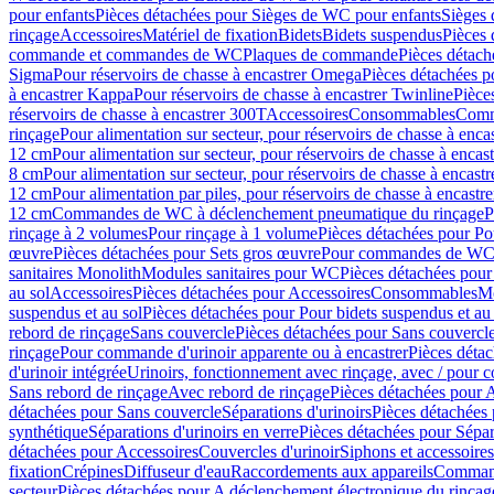
pour enfants
Pièces détachées pour Sièges de WC pour enfants
Sièges
rinçage
Accessoires
Matériel de fixation
Bidets
Bidets suspendus
Pièces 
commande et commandes de WC
Plaques de commande
Pièces détac
Sigma
Pour réservoirs de chasse à encastrer Omega
Pièces détachées p
à encastrer Kappa
Pour réservoirs de chasse à encastrer Twinline
Pièce
réservoirs de chasse à encastrer 300T
Accessoires
Consommables
Comm
rinçage
Pour alimentation sur secteur, pour réservoirs de chasse à enc
12 cm
Pour alimentation sur secteur, pour réservoirs de chasse à enca
8 cm
Pour alimentation sur secteur, pour réservoirs de chasse à encas
12 cm
Pour alimentation par piles, pour réservoirs de chasse à encast
12 cm
Commandes de WC à déclenchement pneumatique du rinçage
P
rinçage à 2 volumes
Pour rinçage à 1 volume
Pièces détachées pour Po
œuvre
Pièces détachées pour Sets gros œuvre
Pour commandes de WC à
sanitaires Monolith
Modules sanitaires pour WC
Pièces détachées pou
au sol
Accessoires
Pièces détachées pour Accessoires
Consommables
Mo
suspendus et au sol
Pièces détachées pour Pour bidets suspendus et au 
rebord de rinçage
Sans couvercle
Pièces détachées pour Sans couvercl
rinçage
Pour commande d'urinoir apparente ou à encastrer
Pièces déta
d'urinoir intégrée
Urinoirs, fonctionnement avec rinçage, avec / pour c
Sans rebord de rinçage
Avec rebord de rinçage
Pièces détachées pour 
détachées pour Sans couvercle
Séparations d'urinoirs
Pièces détachées 
synthétique
Séparations d'urinoirs en verre
Pièces détachées pour Sépara
détachées pour Accessoires
Couvercles d'urinoir
Siphons et accessoire
fixation
Crépines
Diffuseur d'eau
Raccordements aux appareils
Command
secteur
Pièces détachées pour A déclenchement électronique du rinçage