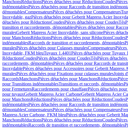
Manchons
Réductions
Pièces détachées pour Réductions
Coudes
Pièces
indémontables
Pièces détachées pour Raccords de transition indémont
démontables
Compensateurs
Pièces détachées pour Compensateurs
Tra
Inoxydable, gaz
Pièces détachées pour Geberit Mapress Acier Inoxyda
détachées pour Réductions
Coudes
Pièces détachées pour Coudes
Tés
P
transition et raccordements, démontables
Pièces détachées pour Raccor
murales
Geberit Mapress Acier Inoxydable, sans silicone
Pièces détach
pour Manchons
Réductions
Pièces détachées pour Réductions
Coudes
P
indémontables
Raccords de transition et raccordements, démontables
P
murales
Pièces détachées pour Culasses murales
Compensateurs
Pièces
Inoxydable, FKM bleu
Tuyaux 1.4401
Pièces détachées pour Tuyaux 
Réductions
Coudes
Pièces détachées pour Coudes
Tés
Pièces détachées
raccordements, démontables
Pièces détachées pour Raccords de transi
Inoxydable
Pièces détachées pour Accessoires pour Geberit Mapress 
murales
Pièces détachées pour Fixations pour culasses murales
Joints d
Raccords
Manchons
Pièces détachées pour Manchons
Réductions
Pièce
pour Transitions indémontables
Transitions et raccords, démontables
Pi
pour Fermetures
Raccordements pour chauffage
Pièces détachées pou
pour tuyaux
Geberit Mapress Acier Carbone
Geberit Mapress Acier C
pour Manchons
Réductions
Pièces détachées pour Réductions
Coudes
P
indémontables
Pièces détachées pour Raccords de transition indémont
démontables
Compensateurs
Pièces détachées pour Compensateurs
Fer
Mapress Acier Carbone, FKM bleu
Pièces détachées pour Geberit M
Manchons
Réductions
Pièces détachées pour Réductions
Coudes
Pièces
indémontables
Raccords de transition et raccordements, démontables
P