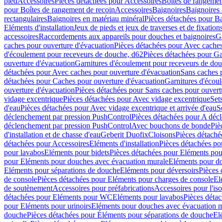
pied
Accessoires
Pièces détachées pour Accessoires
Boîtes de rangemen
pour Boîtes de rangement de recoin
Accessoires
Baignoires
Baignoires 
rectangulaires
Baignoires en matériau minéral
Pièces détachées pour Ba
Eléments d'installation
Jeux de pieds et jeux de traverses et de fixatio
accessoires
Raccordements aux appareils pour douches et baignoires
G
caches pour ouverture d'évacuation
Pièces détachées pour Avec caches
d'écoulement pour receveurs de douche, d62
Pièces détachées pour Ga
ouverture d'évacuation
Garnitures d'écoulement pour receveurs de do
détachées pour Avec caches pour ouverture d'évacuation
Sans caches 
détachées pour Caches pour ouverture d'évacuation
Garnitures d'écou
ouverture d'évacuation
Pièces détachées pour Sans caches pour ouvert
vidage excentrique
Pièces détachées pour Avec vidage excentrique
Set
d'eau
Pièces détachées pour Avec vidage excentrique et arrivée d'eau
S
déclenchement par pression PushControl
Pièces détachées pour A déc
déclenchement par pression PushControl
Avec bouchons de bonde
Piè
d'installation et de chasse d'eau
Geberit Duofix
Cloisons
Pièces détaché
détachées pour Accessoires
Eléments d'installation
Pièces détachées pou
pour lavabos
Eléments pour bidets
Pièces détachées pour Eléments pou
pour Eléments pour douches avec évacuation murale
Eléments pour do
Eléments pour séparations de douche
Eléments pour déversoirs
Pièces 
de console
Pièces détachées pour Eléments pour charges de console
El
de soutènement
Accessoires pour préfabrications
Accessoires pour l'is
détachées pour Eléments pour WC
Eléments pour lavabos
Pièces déta
pour Eléments pour urinoirs
Eléments pour douches avec évacuation 
douche
Pièces détachées pour Éléments pour séparations de douche
El