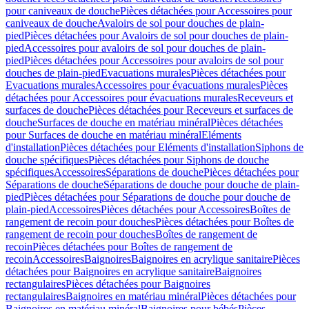
pour caniveaux de douche
Pièces détachées pour Accessoires pour
caniveaux de douche
Avaloirs de sol pour douches de plain-
pied
Pièces détachées pour Avaloirs de sol pour douches de plain-
pied
Accessoires pour avaloirs de sol pour douches de plain-
pied
Pièces détachées pour Accessoires pour avaloirs de sol pour
douches de plain-pied
Evacuations murales
Pièces détachées pour
Evacuations murales
Accessoires pour évacuations murales
Pièces
détachées pour Accessoires pour évacuations murales
Receveurs et
surfaces de douche
Pièces détachées pour Receveurs et surfaces de
douche
Surfaces de douche en matériau minéral
Pièces détachées
pour Surfaces de douche en matériau minéral
Eléments
d'installation
Pièces détachées pour Eléments d'installation
Siphons de
douche spécifiques
Pièces détachées pour Siphons de douche
spécifiques
Accessoires
Séparations de douche
Pièces détachées pour
Séparations de douche
Séparations de douche pour douche de plain-
pied
Pièces détachées pour Séparations de douche pour douche de
plain-pied
Accessoires
Pièces détachées pour Accessoires
Boîtes de
rangement de recoin pour douches
Pièces détachées pour Boîtes de
rangement de recoin pour douches
Boîtes de rangement de
recoin
Pièces détachées pour Boîtes de rangement de
recoin
Accessoires
Baignoires
Baignoires en acrylique sanitaire
Pièces
détachées pour Baignoires en acrylique sanitaire
Baignoires
rectangulaires
Pièces détachées pour Baignoires
rectangulaires
Baignoires en matériau minéral
Pièces détachées pour
Baignoires en matériau minéral
Baignoires pour bébés
Pièces