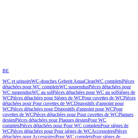
BE
WC et urinoirs
WC-douches Geberit AquaClean
WC complets
Pièces
détachées pour WC complets
WC suspendus
Pièces détachées pour
WC suspendus
WC au sol
Pièces détachées pour WC au sol
Sièges de
WC
Pièces détachées pour Sièges de WC
Pour cuvettes de WC
Pièces
détachées pour Pour cuvettes de WC
Dispositifs d'appoint pour
WC
Pièces détachées pour Dispositifs d'appoint pour WC
Pour
cuvettes de WC
Pièces détachées pour Pour cuvettes de WC
Plaques
design
Pièces détachées pour Plaques design
Pour WC
complets
Pièces détachées pour Pour WC complets
Pour sièges de
WC
Pièces détachées pour Pour sièges de WC
Accessoires
Pièces
détachées pour Accessoires
Pour WC complets
Pour sièges de