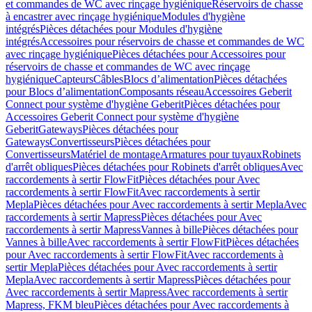
et commandes de WC avec rinçage hygiénique
Réservoirs de chasse
à encastrer avec rinçage hygiénique
Modules d'hygiène
intégrés
Pièces détachées pour Modules d'hygiène
intégrés
Accessoires pour réservoirs de chasse et commandes de WC
avec rinçage hygiénique
Pièces détachées pour Accessoires pour
réservoirs de chasse et commandes de WC avec rinçage
hygiénique
Capteurs
Câbles
Blocs d’alimentation
Pièces détachées
pour Blocs d’alimentation
Composants réseau
Accessoires Geberit
Connect pour système d'hygiène Geberit
Pièces détachées pour
Accessoires Geberit Connect pour système d'hygiène
Geberit
Gateways
Pièces détachées pour
Gateways
Convertisseurs
Pièces détachées pour
Convertisseurs
Matériel de montage
Armatures pour tuyaux
Robinets
d'arrêt obliques
Pièces détachées pour Robinets d'arrêt obliques
Avec
raccordements à sertir FlowFit
Pièces détachées pour Avec
raccordements à sertir FlowFit
Avec raccordements à sertir
Mepla
Pièces détachées pour Avec raccordements à sertir Mepla
Avec
raccordements à sertir Mapress
Pièces détachées pour Avec
raccordements à sertir Mapress
Vannes à bille
Pièces détachées pour
Vannes à bille
Avec raccordements à sertir FlowFit
Pièces détachées
pour Avec raccordements à sertir FlowFit
Avec raccordements à
sertir Mepla
Pièces détachées pour Avec raccordements à sertir
Mepla
Avec raccordements à sertir Mapress
Pièces détachées pour
Avec raccordements à sertir Mapress
Avec raccordements à sertir
Mapress, FKM bleu
Pièces détachées pour Avec raccordements à