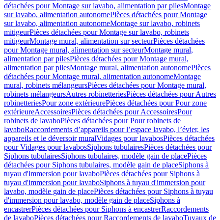
détachées pour Montage sur lavabo, alimentation par piles
Montage
sur lavabo, alimentation autonome
Pièces détachées pour Montage
sur lavabo, alimentation autonome
Montage sur lavabo, robinets
mitigeur
Pièces détachées pour Montage sur lavabo, robinets
mitigeur
Montage mural, alimentation sur secteur
Pièces détachées
pour Montage mural, alimentation sur secteur
Montage mural,
alimentation par piles
Pièces détachées pour Montage mural,
alimentation par piles
Montage mural, alimentation autonome
Pièces
détachées pour Montage mural, alimentation autonome
Montage
mural, robinets mélangeurs
Pièces détachées pour Montage mural,
robinets mélangeurs
Autres robinetteries
Pièces détachées pour Autres
robinetteries
Pour zone extérieure
Pièces détachées pour Pour zone
extérieure
Accessoires
Pièces détachées pour Accessoires
Pour
robinets de lavabo
Pièces détachées pour Pour robinets de
lavabo
Raccordements d’appareils pour l’espace lavabo, l’évier, les
appareils et le déversoir mural
Vidages pour lavabos
Pièces détachées
pour Vidages pour lavabos
Siphons tubulaires
Pièces détachées pour
Siphons tubulaires
Siphons tubulaires, modèle gain de place
Pièces
détachées pour Siphons tubulaires, modèle gain de place
Siphons à
tuyau d'immersion pour lavabo
Pièces détachées pour Siphons à
tuyau d'immersion pour lavabo
Siphons à tuyau d'immersion pour
lavabo, modèle gain de place
Pièces détachées pour Siphons à tuyau
d'immersion pour lavabo, modèle gain de place
Siphons à
encastrer
Pièces détachées pour Siphons à encastrer
Raccordements
de lavabo
Pièces détachées pour Raccordements de lavabo
Tuyaux de