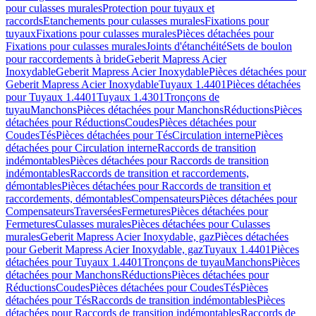
pour culasses murales
Protection pour tuyaux et
raccords
Etanchements pour culasses murales
Fixations pour
tuyaux
Fixations pour culasses murales
Pièces détachées pour
Fixations pour culasses murales
Joints d'étanchéité
Sets de boulon
pour raccordements à bride
Geberit Mapress Acier
Inoxydable
Geberit Mapress Acier Inoxydable
Pièces détachées pour
Geberit Mapress Acier Inoxydable
Tuyaux 1.4401
Pièces détachées
pour Tuyaux 1.4401
Tuyaux 1.4301
Tronçons de
tuyau
Manchons
Pièces détachées pour Manchons
Réductions
Pièces
détachées pour Réductions
Coudes
Pièces détachées pour
Coudes
Tés
Pièces détachées pour Tés
Circulation interne
Pièces
détachées pour Circulation interne
Raccords de transition
indémontables
Pièces détachées pour Raccords de transition
indémontables
Raccords de transition et raccordements,
démontables
Pièces détachées pour Raccords de transition et
raccordements, démontables
Compensateurs
Pièces détachées pour
Compensateurs
Traversées
Fermetures
Pièces détachées pour
Fermetures
Culasses murales
Pièces détachées pour Culasses
murales
Geberit Mapress Acier Inoxydable, gaz
Pièces détachées
pour Geberit Mapress Acier Inoxydable, gaz
Tuyaux 1.4401
Pièces
détachées pour Tuyaux 1.4401
Tronçons de tuyau
Manchons
Pièces
détachées pour Manchons
Réductions
Pièces détachées pour
Réductions
Coudes
Pièces détachées pour Coudes
Tés
Pièces
détachées pour Tés
Raccords de transition indémontables
Pièces
détachées pour Raccords de transition indémontables
Raccords de