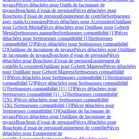
tuyaux
Pièces détachées pour Outils de façonnage de
tuyaux
Bouchons d’essai de pression
Pièces détachées pour
Bouchons d’essai de pression
Equipement de contrôle
Sertisseuses
avec outils
Accessoires
Pièces détachées pour Accessoires
Outillage
pour Geberit Mepla
Pièces détachées pour Outillage pour Geberit
Mepla
Sertisseuses manuelles
Sertisseuses compatibilité [1]
Pièces
détachées pour Sertisseuses compatibilité [1]
Sertisseuses
compatibilité [2]
Pièces détachées pour Sertisseuses compatibilité
[2]
Outillage de façonnage de tuyaux
Pièces détachées pour Outillage
de façonnage de tuyaux
Bouchons d’essai de pression
Pièces
détachées pour Bouchons d’essai de pression
Equipement de
contrôle
Accessoires
Outillage pour Geberit Mapress
Pièces détachées
pour Outillage pour Geberit Mapress
Sertisseuses compatibilité
[1]
Pièces détachées pour Sertisseuses compatibilité [1]
Sertisseuses
compatibilité [2]
Pièces détachées pour Sertisseuses compatibilité
[2]
Sertisseuses compatibilité [1] / [2]
Pièces détachées pour
Sertisseuses compatibilité [1] / [2]
Sertisseuses compatibilité
[2XL]
Pièces détachées pour Sertisseuses compatibilité
[2XL]
Sertisseuses compatibilité [3]
Pièces détachées pour
Sertisseuses compatibilité [3]
Outillage de façonnage de
tuyaux
Pièces détachées pour Outillage de façonnage de
tuyaux
Bouchons d’essai de pression
Pièces détachées pour
Bouchons d’essai de pression
Equipement de contrôle
Pièces
détachées pour Equipement de
contrôle
Accessoires
Sertisseuses
Pièces détachées pour