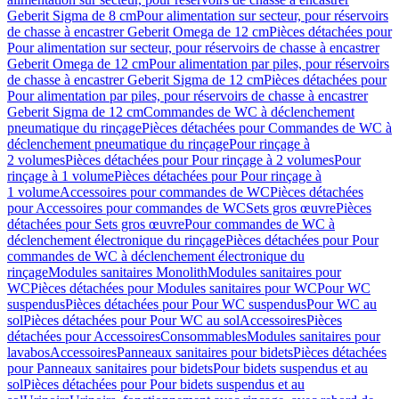
Geberit Sigma de 8 cm
Pour alimentation sur secteur, pour réservoirs
de chasse à encastrer Geberit Omega de 12 cm
Pièces détachées pour
Pour alimentation sur secteur, pour réservoirs de chasse à encastrer
Geberit Omega de 12 cm
Pour alimentation par piles, pour réservoirs
de chasse à encastrer Geberit Sigma de 12 cm
Pièces détachées pour
Pour alimentation par piles, pour réservoirs de chasse à encastrer
Geberit Sigma de 12 cm
Commandes de WC à déclenchement
pneumatique du rinçage
Pièces détachées pour Commandes de WC à
déclenchement pneumatique du rinçage
Pour rinçage à
2 volumes
Pièces détachées pour Pour rinçage à 2 volumes
Pour
rinçage à 1 volume
Pièces détachées pour Pour rinçage à
1 volume
Accessoires pour commandes de WC
Pièces détachées
pour Accessoires pour commandes de WC
Sets gros œuvre
Pièces
détachées pour Sets gros œuvre
Pour commandes de WC à
déclenchement électronique du rinçage
Pièces détachées pour Pour
commandes de WC à déclenchement électronique du
rinçage
Modules sanitaires Monolith
Modules sanitaires pour
WC
Pièces détachées pour Modules sanitaires pour WC
Pour WC
suspendus
Pièces détachées pour Pour WC suspendus
Pour WC au
sol
Pièces détachées pour Pour WC au sol
Accessoires
Pièces
détachées pour Accessoires
Consommables
Modules sanitaires pour
lavabos
Accessoires
Panneaux sanitaires pour bidets
Pièces détachées
pour Panneaux sanitaires pour bidets
Pour bidets suspendus et au
sol
Pièces détachées pour Pour bidets suspendus et au