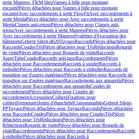
sertir Mapress, FKM bleu
Vannes à bille pour montage
encastré
Pièces détachées pour Vannes à bille pour montage
encastré
Avec raccordements à sertir FlowFit
Avec raccordements à
sertir Mepla
Pièces détachées pour Avec raccordements à sertir
Mepla
Clapets anti-retour
Pièces détachées pour Clapets anti-
retour
Avec raccordements à sertir Mapress
Pièces détachées pour
Avec raccordements à sertir Mapress
Systèmes d'évacuation des
bâtiments
Geberit Silent-db20
Tuyaux
Raccords
Pièces détachées pour
Raccords
Coudes
Tés
Pièces détachées pour Tés
Réductions
Regards
de visite
Pièces détachées pour Regards de visite
Raccords
SuperTube
Coudes
Raccords spéciaux
Raccordements
Pièces
détachées pour Raccordements
Raccords à souder
Raccords à
emboîter
Pièces détachées pour Raccords à emboîter
Raccords de
transition sur d'autres matériaux
Pièces détachées pour Raccords de
transition sur d'autres matériaux
Raccordements aux appareils
Pièces
détachées pour Raccordements aux appareils
Coudes de
raccordement
Pièces détachées pour Coudes de
raccordement
Accessoires
Colliers
Fixations pour
colliers
Fermetures
Joints d'étanchéité
Consommables
Geberit Silent-
PP
Tuyaux
Pièces détachées pour Tuyaux
Raccords
Pièces détachées
pour Raccords
Coudes
Pièces détachées pour Coudes
Tés
Pièces
détachées pour Tés
Réductions
Pièces détachées pour
Réductions
Regards de visite
Pièces détachées pour Regards de
visite
Raccordements
Pièces détachées pour Raccordements
Raccords
à emboîter
Pièces détachées pour Raccords à