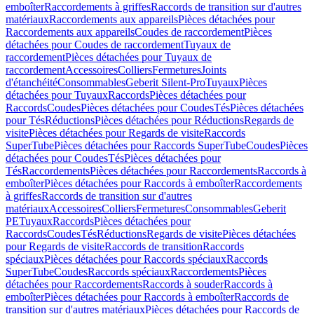
emboîter
Raccordements à griffes
Raccords de transition sur d'autres
matériaux
Raccordements aux appareils
Pièces détachées pour
Raccordements aux appareils
Coudes de raccordement
Pièces
détachées pour Coudes de raccordement
Tuyaux de
raccordement
Pièces détachées pour Tuyaux de
raccordement
Accessoires
Colliers
Fermetures
Joints
d'étanchéité
Consommables
Geberit Silent-Pro
Tuyaux
Pièces
détachées pour Tuyaux
Raccords
Pièces détachées pour
Raccords
Coudes
Pièces détachées pour Coudes
Tés
Pièces détachées
pour Tés
Réductions
Pièces détachées pour Réductions
Regards de
visite
Pièces détachées pour Regards de visite
Raccords
SuperTube
Pièces détachées pour Raccords SuperTube
Coudes
Pièces
détachées pour Coudes
Tés
Pièces détachées pour
Tés
Raccordements
Pièces détachées pour Raccordements
Raccords à
emboîter
Pièces détachées pour Raccords à emboîter
Raccordements
à griffes
Raccords de transition sur d'autres
matériaux
Accessoires
Colliers
Fermetures
Consommables
Geberit
PE
Tuyaux
Raccords
Pièces détachées pour
Raccords
Coudes
Tés
Réductions
Regards de visite
Pièces détachées
pour Regards de visite
Raccords de transition
Raccords
spéciaux
Pièces détachées pour Raccords spéciaux
Raccords
SuperTube
Coudes
Raccords spéciaux
Raccordements
Pièces
détachées pour Raccordements
Raccords à souder
Raccords à
emboîter
Pièces détachées pour Raccords à emboîter
Raccords de
transition sur d'autres matériaux
Pièces détachées pour Raccords de