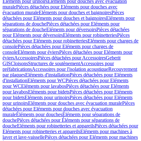
Eléments pour urinoirs
Eléments pour douches avec évacuation
murale
Pièces détachées pour Eléments pour douches avec
évacuation murale
Eléments pour douches et baignoires
Pièces
détachées pour Eléments pour douches et baignoires
Eléments pour
séparations de douche
Pièces détachées pour Eléments pour
séparations de douche
Eléments pour déversoirs
Pièces détachées
pour Eléments pour déversoirs
Eléments pour robinetteries
Pièces
détachées pour Eléments pour robinetteries
Eléments pour charges de
console
Pièces détachées pour Eléments pour charges de
console
Eléments pour éviers
Pièces détachées pour Eléments pour
éviers
Accessoires
Pièces détachées pour Accessoires
Geberit
GIS
Cloisons
Structures de soutènement
Accessoires pour
préfabrications
Accessoires pour l'isolation acoustique
Recouvrement
par plaques
Eléments d'installation
Pièces détachées pour Eléments
d'installation
Eléments pour WC
Pièces détachées pour Eléments
pour WC
Eléments pour lavabos
Pièces détachées pour Eléments
pour lavabos
Eléments pour bidets
Pièces détachées pour Eléments
pour bidets
Eléments pour urinoirs
Pièces détachées pour Eléments
pour urinoirs
Eléments pour douches avec évacuation murale
Pièces
détachées pour Eléments pour douches avec évacuation
murale
Éléments pour douches
Éléments pour séparations de
douche
Pièces détachées pour Éléments pour séparations de
douche
Eléments pour robinetteries et appareils
Pièces détachées pour
Eléments pour robinetteries et appareils
Eléments pour machines à
laver et lave-vaisselle
Pièces détachées pour Eléments pour machines