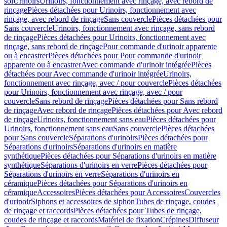
sol
Urinoirs
Urinoirs, fonctionnement avec rinçage, avec rebord de
rinçage
Pièces détachées pour Urinoirs, fonctionnement avec
rinçage, avec rebord de rinçage
Sans couvercle
Pièces détachées pour
Sans couvercle
Urinoirs, fonctionnement avec rinçage, sans rebord
de rinçage
Pièces détachées pour Urinoirs, fonctionnement avec
rinçage, sans rebord de rinçage
Pour commande d'urinoir apparente
ou à encastrer
Pièces détachées pour Pour commande d'urinoir
apparente ou à encastrer
Avec commande d'urinoir intégrée
Pièces
détachées pour Avec commande d'urinoir intégrée
Urinoirs,
fonctionnement avec rinçage, avec / pour couvercle
Pièces détachées
pour Urinoirs, fonctionnement avec rinçage, avec / pour
couvercle
Sans rebord de rinçage
Pièces détachées pour Sans rebord
de rinçage
Avec rebord de rinçage
Pièces détachées pour Avec rebord
de rinçage
Urinoirs, fonctionnement sans eau
Pièces détachées pour
Urinoirs, fonctionnement sans eau
Sans couvercle
Pièces détachées
pour Sans couvercle
Séparations d'urinoirs
Pièces détachées pour
Séparations d'urinoirs
Séparations d'urinoirs en matière
synthétique
Pièces détachées pour Séparations d'urinoirs en matière
synthétique
Séparations d'urinoirs en verre
Pièces détachées pour
Séparations d'urinoirs en verre
Séparations d'urinoirs en
céramique
Pièces détachées pour Séparations d'urinoirs en
céramique
Accessoires
Pièces détachées pour Accessoires
Couvercles
d'urinoir
Siphons et accessoires de siphon
Tubes de rinçage, coudes
de rinçage et raccords
Pièces détachées pour Tubes de rinçage,
coudes de rinçage et raccords
Matériel de fixation
Crépines
Diffuseur