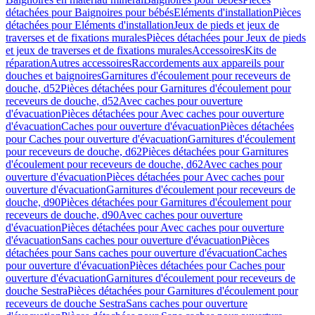
détachées pour Baignoires pour bébés
Eléments d'installation
Pièces
détachées pour Eléments d'installation
Jeux de pieds et jeux de
traverses et de fixations murales
Pièces détachées pour Jeux de pieds
et jeux de traverses et de fixations murales
Accessoires
Kits de
réparation
Autres accessoires
Raccordements aux appareils pour
douches et baignoires
Garnitures d'écoulement pour receveurs de
douche, d52
Pièces détachées pour Garnitures d'écoulement pour
receveurs de douche, d52
Avec caches pour ouverture
d'évacuation
Pièces détachées pour Avec caches pour ouverture
d'évacuation
Caches pour ouverture d'évacuation
Pièces détachées
pour Caches pour ouverture d'évacuation
Garnitures d'écoulement
pour receveurs de douche, d62
Pièces détachées pour Garnitures
d'écoulement pour receveurs de douche, d62
Avec caches pour
ouverture d'évacuation
Pièces détachées pour Avec caches pour
ouverture d'évacuation
Garnitures d'écoulement pour receveurs de
douche, d90
Pièces détachées pour Garnitures d'écoulement pour
receveurs de douche, d90
Avec caches pour ouverture
d'évacuation
Pièces détachées pour Avec caches pour ouverture
d'évacuation
Sans caches pour ouverture d'évacuation
Pièces
détachées pour Sans caches pour ouverture d'évacuation
Caches
pour ouverture d'évacuation
Pièces détachées pour Caches pour
ouverture d'évacuation
Garnitures d'écoulement pour receveurs de
douche Sestra
Pièces détachées pour Garnitures d'écoulement pour
receveurs de douche Sestra
Sans caches pour ouverture