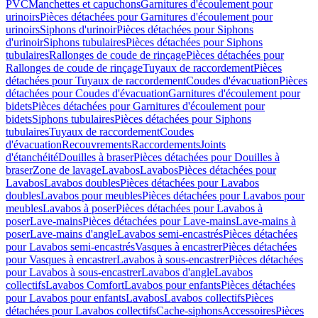
PVC
Manchettes et capuchons
Garnitures d'écoulement pour
urinoirs
Pièces détachées pour Garnitures d'écoulement pour
urinoirs
Siphons d'urinoir
Pièces détachées pour Siphons
d'urinoir
Siphons tubulaires
Pièces détachées pour Siphons
tubulaires
Rallonges de coude de rinçage
Pièces détachées pour
Rallonges de coude de rinçage
Tuyaux de raccordement
Pièces
détachées pour Tuyaux de raccordement
Coudes d'évacuation
Pièces
détachées pour Coudes d'évacuation
Garnitures d'écoulement pour
bidets
Pièces détachées pour Garnitures d'écoulement pour
bidets
Siphons tubulaires
Pièces détachées pour Siphons
tubulaires
Tuyaux de raccordement
Coudes
d'évacuation
Recouvrements
Raccordements
Joints
d'étanchéité
Douilles à braser
Pièces détachées pour Douilles à
braser
Zone de lavage
Lavabos
Lavabos
Pièces détachées pour
Lavabos
Lavabos doubles
Pièces détachées pour Lavabos
doubles
Lavabos pour meubles
Pièces détachées pour Lavabos pour
meubles
Lavabos à poser
Pièces détachées pour Lavabos à
poser
Lave-mains
Pièces détachées pour Lave-mains
Lave-mains à
poser
Lave-mains d'angle
Lavabos semi-encastrés
Pièces détachées
pour Lavabos semi-encastrés
Vasques à encastrer
Pièces détachées
pour Vasques à encastrer
Lavabos à sous-encastrer
Pièces détachées
pour Lavabos à sous-encastrer
Lavabos d'angle
Lavabos
collectifs
Lavabos Comfort
Lavabos pour enfants
Pièces détachées
pour Lavabos pour enfants
Lavabos
Lavabos collectifs
Pièces
détachées pour Lavabos collectifs
Cache-siphons
Accessoires
Pièces