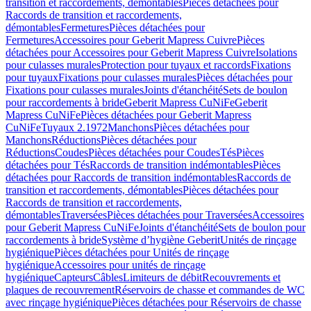
transition et raccordements, démontables
Pièces détachées pour
Raccords de transition et raccordements,
démontables
Fermetures
Pièces détachées pour
Fermetures
Accessoires pour Geberit Mapress Cuivre
Pièces
détachées pour Accessoires pour Geberit Mapress Cuivre
Isolations
pour culasses murales
Protection pour tuyaux et raccords
Fixations
pour tuyaux
Fixations pour culasses murales
Pièces détachées pour
Fixations pour culasses murales
Joints d'étanchéité
Sets de boulon
pour raccordements à bride
Geberit Mapress CuNiFe
Geberit
Mapress CuNiFe
Pièces détachées pour Geberit Mapress
CuNiFe
Tuyaux 2.1972
Manchons
Pièces détachées pour
Manchons
Réductions
Pièces détachées pour
Réductions
Coudes
Pièces détachées pour Coudes
Tés
Pièces
détachées pour Tés
Raccords de transition indémontables
Pièces
détachées pour Raccords de transition indémontables
Raccords de
transition et raccordements, démontables
Pièces détachées pour
Raccords de transition et raccordements,
démontables
Traversées
Pièces détachées pour Traversées
Accessoires
pour Geberit Mapress CuNiFe
Joints d'étanchéité
Sets de boulon pour
raccordements à bride
Système d’hygiène Geberit
Unités de rinçage
hygiénique
Pièces détachées pour Unités de rinçage
hygiénique
Accessoires pour unités de rinçage
hygiénique
Capteurs
Câbles
Limiteurs de débit
Recouvrements et
plaques de recouvrement
Réservoirs de chasse et commandes de WC
avec rinçage hygiénique
Pièces détachées pour Réservoirs de chasse