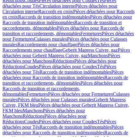
Réductions
Coudes
Pièces détachées pour Coudes
Tés
Pièces
détachées pour Tés
Circulation interne
Pièces détachées pour
Circulation interne
Raccords en croix
Pièces détachées pour Raccords
en croix
Raccords de transition indémontables
Pièces détachées pour
Raccords de transition indémontables
Raccords de transition et
raccordements, démontables
Pièces détachées pour Raccords de
transition et raccordements, démontables
Fermetures
Pièces détachées
pour Fermetures
Culasses murales
Pièces détachées pour Culasses
murales
Raccordements pour chauffage
Pièces détachées pour
Raccordements pour chauffage
Geberit Mapress Cuivre, gaz
Pièces
détachées pour Geberit Mapress Cuivre, gaz
Manchons
Pièces
détachées pour Manchons
Réductions
Pièces détachées pour
Réductions
Coudes
Pièces détachées pour Coudes
Tés
Pièces
détachées pour Tés
Raccords de transition indémontables
Pièces
détachées pour Raccords de transition indémontables
Raccords de
transition et raccordements, démontables
Pièces détachées pour
Raccords de transition et raccordements,
démontables
Fermetures
Pièces détachées pour Fermetures
Culasses
murales
Pièces détachées pour Culasses murales
Geberit Mapress
Cuivre, FKM bleu
Pièces détachées pour Geberit Mapress Cuivre,
FKM bleu
Manchons
Pièces détachées pour
Manchons
Réductions
Pièces détachées pour
Réductions
Coudes
Pièces détachées pour Coudes
Tés
Pièces
détachées pour Tés
Raccords de transition indémontables
Pièces
détachées pour Raccords de transition indémontables
Raccords de