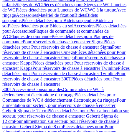
enfants
Sièges de WC
Pièces détachées pour Sièges de WC
Lunettes
de WC
Pièces détachées pour Lunettes de WC
WC à la turque
Avec
rinçage
Accessoires
Matériel de fixation
Bidets
Bidets
suspendus
Pièces détachées pour Bidets suspendus
Bidets au
sol
Pièces détachées pour Bidets au sol
Accessoires
Pièces détachées
pour Accessoires
Plaques de commande et commandes de
WC
Plaques de commande
Pièces détachées pour Plaques de
commande
Pour réservoirs de chasse à encastrer Sigma
Pièces
détachées pour Pour réservoirs de chasse à encastrer Sigma
Pour
réservoirs de chasse à encastrer Omega
Pièces détachées pour Pour
réservoirs de chasse à encastrer Omega
Pour réservoirs de chasse à
encastrer Kappa
Pièces détachées pour Pour réservoirs de chasse à
encastrer Kappa
Pour réservoirs de chasse à encastrer Twinline
Pièces
détachées pour Pour réservoirs de chasse à encastrer Twinline
Pour
réservoirs de chasse à encastrer 300T
Pièces détachées pour Pour
réservoirs de chasse à encastrer
300T
Accessoires
Consommables
Commandes de WC à
déclenchement électronique du rinçage
Pièces détachées pour
Commandes de WC à déclenchement électronique du rinçage
Pour
alimentation sur secteur, pour réservoirs de chasse à encastrer
Geberit Sigma de 12 cm
Pièces détachées pour Pour alimentation sur
secteur, pour réservoirs de chasse à encastrer Geberit Sigma de
12 cm
Pour alimentation sur secteur, pour réservoirs de chasse à
encastrer Geberit Sigma de 8 cm
Pièces détachées pour Pour
alimentation sur secteur, pour réservoirs de chasse à encastrer