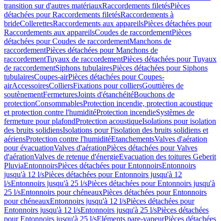
transition sur d'autres matériaux
Raccordements filetés
Pièces
détachées pour Raccordements filetés
Raccordements à
bride
Collerettes
Raccordements aux appareils
Pièces détachées pour
Raccordements aux appareils
Coudes de raccordement
Pièces
détachées pour Coudes de raccordement
Manchons de
raccordement
Pièces détachées pour Manchons de
raccordement
Tuyaux de raccordement
Pièces détachées pour Tuyaux
de raccordement
Siphons tubulaires
Pièces détachées pour Siphons
tubulaires
Coupes-air
Pièces détachées pour Coupes-
air
Accessoires
Colliers
Fixations pour colliers
Gouttières de
soutènement
Fermetures
Joints d'étanchéité
Bouchons de
protection
Consommables
Protection incendie, protection acoustique
et protection contre l'humidité
Protection incendie
Systèmes de
fermeture pour plafond
Protection acoustique
Isolations pour isolation
des bruits solidiens
Isolations pour l'isolation des bruits solidiens et
aériens
Protection contre l'humidité
Etanchements
Valves d'aération
pour évacuation
Valves d'aération
Pièces détachées pour Valves
d'aération
Valves de retenue d'énergie
Evacuation des toitures Geberit
Pluvia
Entonnoirs
Pièces détachées pour Entonnoirs
Entonnoirs
jusqu'à 12 l/s
Pièces détachées pour Entonnoirs jusqu'à 12
l/s
Entonnoirs jusqu'à 25 l/s
Pièces détachées pour Entonnoirs jusqu'à
25 l/s
Entonnoirs pour chéneaux
Pièces détachées pour Entonnoirs
pour chéneaux
Entonnoirs jusqu'à 12 l/s
Pièces détachées pour
Entonnoirs jusqu'à 12 l/s
Entonnoirs jusqu'à 25 l/s
Pièces détachées
pour Entonnoirs jusqu'à 25 l/s
Eléments pare-vapeur
Pièces détachées