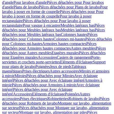
d'angle
Pour lavabos d'angle
Pièces détachées pour Pour lavabos
d'angle
Plans de lavabo
Pièces détachées pour Plans de lavabo
Pour
lavabo à poser en forme de coupelle
Pièces détachées pour Pour
lavabo à poser en forme de coupelle
Pour lavabo à poser
rectangulaire
Pièces détachées pour Pour lavabo à poser
rectangulaire
Pour vasque à encastrer
Meubles latéraux bas
Pièces
détachées pour Meubles latéraux bas
Meubles latéraux bas
Pièces
détachées pour Meubles latéraux bas
Colonnes hautes
Pièces
détachées pour Colonnes hautes
Colonnes mi-hautes
Pièces détachées
pour Colonnes mi-hautes
Armoires hautes compactes
Pièces
détachées pour Armoires hautes compactes
Autres meubles
Pièces
détachées pour Autres meubles
Etagères murales
Pièces détachées
pour Etagères murales
Accessoires
Casiers de rangement
Porte-
serviettes et crochets porte-serviettes
Eléments d'éclairage
Support
pour plans de lavabo
Poignées
Jeux de pieds
Tableaux
magnétiques
Prises électriques
Autres accessoires
Miroirs et armoires
à miroir
Miroirs
Pièces détachées pour Miroirs
Avec éclairage
intégré
Pièces détachées pour Avec éclairage intégré
Armoires à
miroir
Pièces détachées pour Armoires à miroir
Avec éclairage
intégré
Pièces détachées pour Avec éclairage
intégré
Accessoires
Eléments d'éclairage
Poignées
Autres
accessoires
Prises électriques
Robinetteries
Robinets de lavabo
Pièces
détachées pour Robinets de lavabo
Montage sur lavabo, alimentation
sur secteur
Pièces détachées pour Montage sur lavabo, alimentation
sur secteur
Montage sur lavabo, alimentation par piles
Pièces