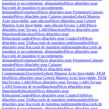
transition et raccordements, démontables
Pièces détachées pour
Raccords de transition et raccordements,
démontables
Fermetures
Pièces détachées pour Fermetures
Culasses
murales
Pièces détachées pour Culasses murales
Geberit Mapress
Acier Inoxydable, sans silicone
Pièces détachées pour Geberit
Mapress Acier Inoxydable, sans silicone
Tuyaux 1.4401
Pièces
détachées pour Tuyaux 1.4401
Manchons
Pièces détachées pour
Manchons
Réductions
Pièces détachées pour
Réductions
Coudes
Pièces détachées pour Coudes
Tés
Pièces
détachées pour Tés
Raccords de transition indémontables
Pièces
détachées pour Raccords de transition indémontables
Raccords de
transition et raccordements, démontables
Pièces détachées pour
Raccords de transition et raccordements,
démontables
Fermetures
Pièces détachées pour Fermetures
Culasses
murales
Pièces détachées pour Culasses
murales
Compensateurs
Pièces détachées pour
Compensateurs
Traversées
Geberit Mapress Acier Inoxydable, FKM
bleu
Pièces détachées pour Geberit Mapress Acier Inoxydable, FKM
bleu
Tuyaux 1.4401
Pièces détachées pour Tuyaux 1.4401
Tuyaux
1.4301
Tronçons de tuyau
Manchons
Pièces détachées pour
Manchons
Réductions
Pièces détachées pour
Réductions
Coudes
Pièces détachées pour Coudes
Tés
Pièces
détachées pour Tés
Raccords de transition indémontables
Pièces
détachées pour Raccords de transition indémontables
Raccords de
transition et raccordements, démontables
Pièces détachées pour