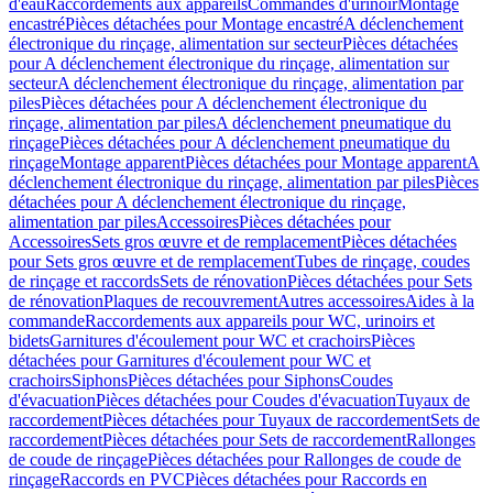
d'eau
Raccordements aux appareils
Commandes d'urinoir
Montage
encastré
Pièces détachées pour Montage encastré
A déclenchement
électronique du rinçage, alimentation sur secteur
Pièces détachées
pour A déclenchement électronique du rinçage, alimentation sur
secteur
A déclenchement électronique du rinçage, alimentation par
piles
Pièces détachées pour A déclenchement électronique du
rinçage, alimentation par piles
A déclenchement pneumatique du
rinçage
Pièces détachées pour A déclenchement pneumatique du
rinçage
Montage apparent
Pièces détachées pour Montage apparent
A
déclenchement électronique du rinçage, alimentation par piles
Pièces
détachées pour A déclenchement électronique du rinçage,
alimentation par piles
Accessoires
Pièces détachées pour
Accessoires
Sets gros œuvre et de remplacement
Pièces détachées
pour Sets gros œuvre et de remplacement
Tubes de rinçage, coudes
de rinçage et raccords
Sets de rénovation
Pièces détachées pour Sets
de rénovation
Plaques de recouvrement
Autres accessoires
Aides à la
commande
Raccordements aux appareils pour WC, urinoirs et
bidets
Garnitures d'écoulement pour WC et crachoirs
Pièces
détachées pour Garnitures d'écoulement pour WC et
crachoirs
Siphons
Pièces détachées pour Siphons
Coudes
d'évacuation
Pièces détachées pour Coudes d'évacuation
Tuyaux de
raccordement
Pièces détachées pour Tuyaux de raccordement
Sets de
raccordement
Pièces détachées pour Sets de raccordement
Rallonges
de coude de rinçage
Pièces détachées pour Rallonges de coude de
rinçage
Raccords en PVC
Pièces détachées pour Raccords en