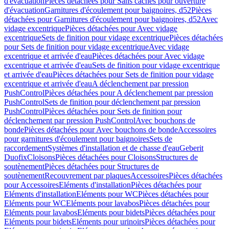
d'évacuation
Pièces détachées pour Sans caches pour ouverture
d'évacuation
Garnitures d'écoulement pour baignoires, d52
Pièces
détachées pour Garnitures d'écoulement pour baignoires, d52
Avec
vidage excentrique
Pièces détachées pour Avec vidage
excentrique
Sets de finition pour vidage excentrique
Pièces détachées
pour Sets de finition pour vidage excentrique
Avec vidage
excentrique et arrivée d'eau
Pièces détachées pour Avec vidage
excentrique et arrivée d'eau
Sets de finition pour vidage excentrique
et arrivée d'eau
Pièces détachées pour Sets de finition pour vidage
excentrique et arrivée d'eau
A déclenchement par pression
PushControl
Pièces détachées pour A déclenchement par pression
PushControl
Sets de finition pour déclenchement par pression
PushControl
Pièces détachées pour Sets de finition pour
déclenchement par pression PushControl
Avec bouchons de
bonde
Pièces détachées pour Avec bouchons de bonde
Accessoires
pour garnitures d'écoulement pour baignoires
Sets de
raccordement
Systèmes d'installation et de chasse d'eau
Geberit
Duofix
Cloisons
Pièces détachées pour Cloisons
Structures de
soutènement
Pièces détachées pour Structures de
soutènement
Recouvrement par plaques
Accessoires
Pièces détachées
pour Accessoires
Eléments d'installation
Pièces détachées pour
Eléments d'installation
Eléments pour WC
Pièces détachées pour
Eléments pour WC
Eléments pour lavabos
Pièces détachées pour
Eléments pour lavabos
Eléments pour bidets
Pièces détachées pour
Eléments pour bidets
Eléments pour urinoirs
Pièces détachées pour