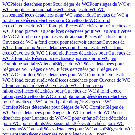
WC
Pièces détachées pour Pour sièges de WC
Pour sièges de WC et
WC complets
Consommables
WC et sièges de WC
WC
suspendus
Pièces détachées pour WC suspendus
Cuvettes de WC à
fond creux
Pièces détachées pour Cuvettes de WC à fond
creux
Cuvettes de WC à fond plat
Pièces détachées pour Cuvettes de
WC à fond plat
WC au sol
Pièces détachées pour WC au sol
Cuvettes
de WC à fond creux pour réservoir attenant
Pièces détachées pour
Cuvettes de WC à fond creux pour réservoir attenant
Cuvettes de
WC à fond creux
Pièces détachées pour Cuvettes de WC à fond
creux
Cuvettes de WC à fond plat
Pièces détachées pour Cuvettes de
WC à fond plat
Réservoirs de chasse apparents pour WC, en
céramique sanitaire
Attenant
Sièges de WC
Pièces détachées pour
Sièges de WC
Sièges de WC
Pièces détachées pour Sièges de
WC
WC Comfort
Pièces détachées pour WC Comfort
Cuvettes de
WC à fond creux surélevées
Pièces détachées pour Cuvettes de WC
à fond creux surélevées
Cuvettes de WC à fond creux
rallongées
Pièces détachées pour Cuvettes de WC à fond creux
rallongées
Cuvettes de WC à fond plat rallongées
Pièces détachées
pour Cuvettes de WC à fond plat rallongées
Sièges de WC
Comfort
Pièces détachées pour Sièges de WC Comfort
Sièges de
WC
Pièces détachées pour Sièges de WC
Lunettes de WC
Pièces
détachées pour Lunettes de WC
WC pour enfants
Pièces détachées
pour WC pour enfants
WC suspendus
Pièces détachées pour WC
suspendus
WC au sol
Pièces détachées pour WC au sol
Sièges de WC
pour enfants
Pièces détachées pour Sièges de WC pour