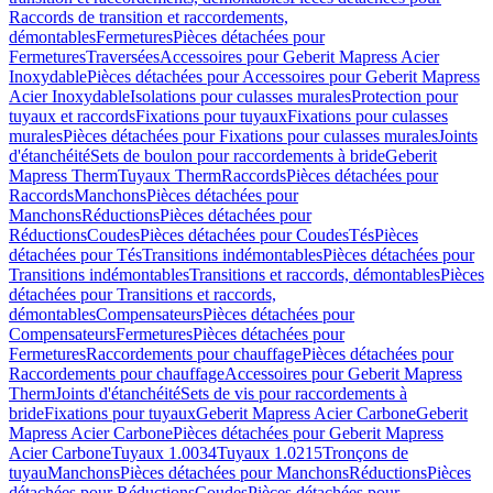
Raccords de transition et raccordements,
démontables
Fermetures
Pièces détachées pour
Fermetures
Traversées
Accessoires pour Geberit Mapress Acier
Inoxydable
Pièces détachées pour Accessoires pour Geberit Mapress
Acier Inoxydable
Isolations pour culasses murales
Protection pour
tuyaux et raccords
Fixations pour tuyaux
Fixations pour culasses
murales
Pièces détachées pour Fixations pour culasses murales
Joints
d'étanchéité
Sets de boulon pour raccordements à bride
Geberit
Mapress Therm
Tuyaux Therm
Raccords
Pièces détachées pour
Raccords
Manchons
Pièces détachées pour
Manchons
Réductions
Pièces détachées pour
Réductions
Coudes
Pièces détachées pour Coudes
Tés
Pièces
détachées pour Tés
Transitions indémontables
Pièces détachées pour
Transitions indémontables
Transitions et raccords, démontables
Pièces
détachées pour Transitions et raccords,
démontables
Compensateurs
Pièces détachées pour
Compensateurs
Fermetures
Pièces détachées pour
Fermetures
Raccordements pour chauffage
Pièces détachées pour
Raccordements pour chauffage
Accessoires pour Geberit Mapress
Therm
Joints d'étanchéité
Sets de vis pour raccordements à
bride
Fixations pour tuyaux
Geberit Mapress Acier Carbone
Geberit
Mapress Acier Carbone
Pièces détachées pour Geberit Mapress
Acier Carbone
Tuyaux 1.0034
Tuyaux 1.0215
Tronçons de
tuyau
Manchons
Pièces détachées pour Manchons
Réductions
Pièces
détachées pour Réductions
Coudes
Pièces détachées pour