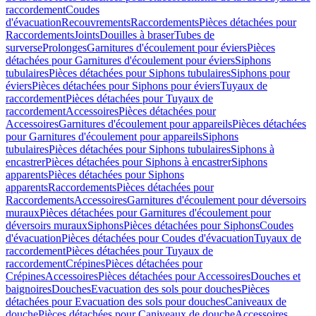
raccordement
Coudes
d'évacuation
Recouvrements
Raccordements
Pièces détachées pour
Raccordements
Joints
Douilles à braser
Tubes de
surverse
Prolonges
Garnitures d'écoulement pour éviers
Pièces
détachées pour Garnitures d'écoulement pour éviers
Siphons
tubulaires
Pièces détachées pour Siphons tubulaires
Siphons pour
éviers
Pièces détachées pour Siphons pour éviers
Tuyaux de
raccordement
Pièces détachées pour Tuyaux de
raccordement
Accessoires
Pièces détachées pour
Accessoires
Garnitures d'écoulement pour appareils
Pièces détachées
pour Garnitures d'écoulement pour appareils
Siphons
tubulaires
Pièces détachées pour Siphons tubulaires
Siphons à
encastrer
Pièces détachées pour Siphons à encastrer
Siphons
apparents
Pièces détachées pour Siphons
apparents
Raccordements
Pièces détachées pour
Raccordements
Accessoires
Garnitures d'écoulement pour déversoirs
muraux
Pièces détachées pour Garnitures d'écoulement pour
déversoirs muraux
Siphons
Pièces détachées pour Siphons
Coudes
d'évacuation
Pièces détachées pour Coudes d'évacuation
Tuyaux de
raccordement
Pièces détachées pour Tuyaux de
raccordement
Crépines
Pièces détachées pour
Crépines
Accessoires
Pièces détachées pour Accessoires
Douches et
baignoires
Douches
Evacuation des sols pour douches
Pièces
détachées pour Evacuation des sols pour douches
Caniveaux de
douche
Pièces détachées pour Caniveaux de douche
Accessoires