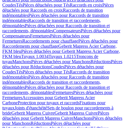
Coudes
Tés
Pièces détachées pour Tés
Raccords en croix
Pièces
détachées pour Raccords en croix
Raccords de transition
indémontables
Pièces détachées pour Raccords de transition
indémontables
Raccords de transition et raccordements,
démontables
Pièces détachées pour Raccords de transition et
raccordements, démontables
Compensateurs
Pièces détachées pour
Compensateurs
Fermetures
Pièces détachées pour
Fermetures
Raccordements pour chauffage
Pièces détachées pour
Raccordements pour chauffage
Geberit Mapress Acier Carbone,
FKM bleu
Pièces détachées pour Geberit Mapress Acier Carbone,
FKM bleu
Tuyaux 1.0034
Tuyaux 1.0215
Tronçons de
tuyau
Manchons
Pièces détachées pour Manchons
Réductions
Pièces
détachées pour Réductions
Coudes
Pièces détachées pour
Coudes
Tés
Pièces détachées pour Tés
Raccords de transition
indémontables
Pièces détachées pour Raccords de transition
indémontables
Raccords de transition et raccordements,
démontables
Pièces détachées pour Raccords de transition et
raccordements, démontables
Fermetures
Pièces détachées pour
Fermetures
Accessoires pour Geberit Mapress Acier
Carbone
Protection pour tuyaux et raccords
Fixations pour
tuyaux
Joints d'étanchéité
Sets de boulon pour raccordements à
bride
Geberit Mapress Cuivre
Geberit Mapress Cuivre
Pièces
détachées pour Geberit Mapress Cuivre
Manchons
Pièces détachées
pour Manchons
Réductions
Pièces détachées pour