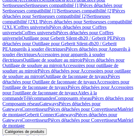
Sertisseuses
Sertisseuses compatibilité [1]
Pièces détachées pour
Sertisseuses compatibilité [1]
Sertisseuses compatibilité [2]
Pièces
détachées pour Sertisseuses compatibilité [2]
Sertisseuses
compatibilité [2XL]
Pièces détachées pour Sertisseuses compatibilité
[2XL]
Coffres universels
Pièces détachées pour Coffres
universels
Coffres universels
Pièces détachées pour Coffres
universels
Outillage pour Geberit Silent-db20 / Geberit PE
Pièces
détachées pour Outillage pour Geberit Silent-db20 / Geberit
PE
Appareils à souder électriques
Pièces détachées pour Appareils à
souder électriques
Accessoires pour appareils à souder
électriques
Outillage de soudure au mirroir
Pièces détachées pour
Outillage de soudure au mirroir
Accessoires pour outillage de
soudure au mirroir
Pièces détachées pour Accessoires pour outillage
de soudure au mirroir
Outillage de façonnage de tuyaux
Pièces
détachées pour Outillage de façonnage de tuyaux
Accessoires pour
l'outillage de façonnage de tuyaux
Pièces détachées pour Accessoires
pour l'outillage de façonnage de tuyaux
Aides à la
commande
Télécommandes
Composants réseau
Pièces détachées pour
Composants réseau
Gateways
Pièces détachées pour
Gateways
Convertisseur
Pièces détachées pour Convertisseur
Matériel
de montage
Geberit Connect
Gateways
Pièces détachées pour
Gateways
Convertisseur
Pièces détachées pour Convertisseur
Matériel
de montage
Catégories de produits