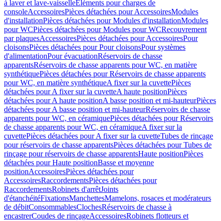
à laver et lave-vaisselle
Eléments pour charges de
console
Accessoires
Pièces détachées pour Accessoires
Modules
d'installation
Pièces détachées pour Modules d'installation
Modules
pour WC
Pièces détachées pour Modules pour WC
Recouvrement
par plaques
Accessoires
Pièces détachées pour Accessoires
Pour
cloisons
Pièces détachées pour Pour cloisons
Pour systèmes
d'alimentation
Pour évacuation
Réservoirs de chasse
apparents
Réservoirs de chasse apparents pour WC, en matière
synthétique
Pièces détachées pour Réservoirs de chasse apparents
pour WC, en matière synthétique
A fixer sur la cuvette
Pièces
détachées pour A fixer sur la cuvette
A haute position
Pièces
détachées pour A haute position
A basse position et mi-hauteur
Pièces
détachées pour A basse position et mi-hauteur
Réservoirs de chasse
apparents pour WC, en céramique
Pièces détachées pour Réservoirs
de chasse apparents pour WC, en céramique
A fixer sur la
cuvette
Pièces détachées pour A fixer sur la cuvette
Tubes de rinçage
pour réservoirs de chasse apparents
Pièces détachées pour Tubes de
rinçage pour réservoirs de chasse apparents
Haute position
Pièces
détachées pour Haute position
Basse et moyenne
position
Accessoires
Pièces détachées pour
Accessoires
Raccordements
Pièces détachées pour
Raccordements
Robinets d'arrêt
Joints
d'étanchéité
Fixations
Manchettes
Mamelons, rosaces et modérateurs
de débit
Consommables
Cloches
Réservoirs de chasse à
encastrer
Coudes de rinçage
Accessoires
Robinets flotteurs et