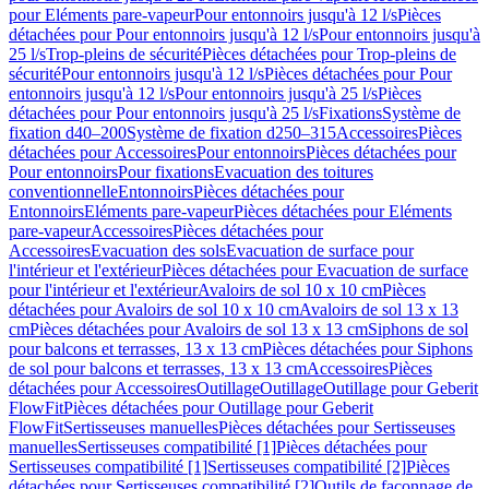
pour Eléments pare-vapeur
Pour entonnoirs jusqu'à 12 l/s
Pièces
détachées pour Pour entonnoirs jusqu'à 12 l/s
Pour entonnoirs jusqu'à
25 l/s
Trop-pleins de sécurité
Pièces détachées pour Trop-pleins de
sécurité
Pour entonnoirs jusqu'à 12 l/s
Pièces détachées pour Pour
entonnoirs jusqu'à 12 l/s
Pour entonnoirs jusqu'à 25 l/s
Pièces
détachées pour Pour entonnoirs jusqu'à 25 l/s
Fixations
Système de
fixation d40–200
Système de fixation d250–315
Accessoires
Pièces
détachées pour Accessoires
Pour entonnoirs
Pièces détachées pour
Pour entonnoirs
Pour fixations
Evacuation des toitures
conventionnelle
Entonnoirs
Pièces détachées pour
Entonnoirs
Eléments pare-vapeur
Pièces détachées pour Eléments
pare-vapeur
Accessoires
Pièces détachées pour
Accessoires
Evacuation des sols
Evacuation de surface pour
l'intérieur et l'extérieur
Pièces détachées pour Evacuation de surface
pour l'intérieur et l'extérieur
Avaloirs de sol 10 x 10 cm
Pièces
détachées pour Avaloirs de sol 10 x 10 cm
Avaloirs de sol 13 x 13
cm
Pièces détachées pour Avaloirs de sol 13 x 13 cm
Siphons de sol
pour balcons et terrasses, 13 x 13 cm
Pièces détachées pour Siphons
de sol pour balcons et terrasses, 13 x 13 cm
Accessoires
Pièces
détachées pour Accessoires
Outillage
Outillage
Outillage pour Geberit
FlowFit
Pièces détachées pour Outillage pour Geberit
FlowFit
Sertisseuses manuelles
Pièces détachées pour Sertisseuses
manuelles
Sertisseuses compatibilité [1]
Pièces détachées pour
Sertisseuses compatibilité [1]
Sertisseuses compatibilité [2]
Pièces
détachées pour Sertisseuses compatibilité [2]
Outils de façonnage de