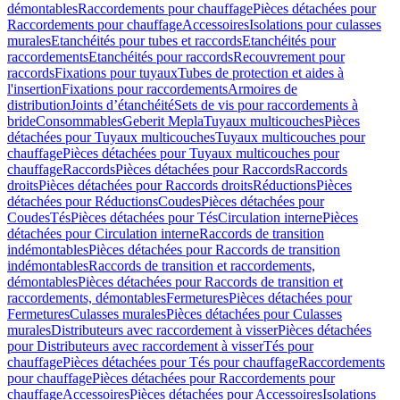
démontables
Raccordements pour chauffage
Pièces détachées pour
Raccordements pour chauffage
Accessoires
Isolations pour culasses
murales
Etanchéités pour tubes et raccords
Etanchéités pour
raccordements
Etanchéités pour raccords
Recouvrement pour
raccords
Fixations pour tuyaux
Tubes de protection et aides à
l'insertion
Fixations pour raccordements
Armoires de
distribution
Joints d’étanchéité
Sets de vis pour raccordements à
bride
Consommables
Geberit Mepla
Tuyaux multicouches
Pièces
détachées pour Tuyaux multicouches
Tuyaux multicouches pour
chauffage
Pièces détachées pour Tuyaux multicouches pour
chauffage
Raccords
Pièces détachées pour Raccords
Raccords
droits
Pièces détachées pour Raccords droits
Réductions
Pièces
détachées pour Réductions
Coudes
Pièces détachées pour
Coudes
Tés
Pièces détachées pour Tés
Circulation interne
Pièces
détachées pour Circulation interne
Raccords de transition
indémontables
Pièces détachées pour Raccords de transition
indémontables
Raccords de transition et raccordements,
démontables
Pièces détachées pour Raccords de transition et
raccordements, démontables
Fermetures
Pièces détachées pour
Fermetures
Culasses murales
Pièces détachées pour Culasses
murales
Distributeurs avec raccordement à visser
Pièces détachées
pour Distributeurs avec raccordement à visser
Tés pour
chauffage
Pièces détachées pour Tés pour chauffage
Raccordements
pour chauffage
Pièces détachées pour Raccordements pour
chauffage
Accessoires
Pièces détachées pour Accessoires
Isolations