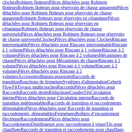
cloches
Robinets flotteurs
Pièces détachées pour Robinets
flotteurs
Robinets flotteurs pour réservoirs de chasse apparents
Pièces
détachées pour Robinets flotteurs pour réservoirs de chasse
apparents
Robinets flotteurs pour réservoirs en céramique
Pièces
détachées pour Robinets flotteurs pour réservoirs en
céramique
Robinets flotteurs pour réservoirs de chasse
universels
Pièces détachées pour Robinets flotteurs pour réservoirs
de chasse universels
Cloches
Pièces détachées pour Cloches
Rinçage
interrompable
Pièces détachées pour Rinçage interrompable
Rinçage
à 1 volume
Pièces détachées pour Rinçage à 1 volume
Rinçage à 2
volumes
Pièces détachées pour Rinçage à 2 volumes
Mécanismes de
chasse
Pièces détachées pour Mécanismes de chasse
Rinçage à 1
volume
Pièces détachées pour Rinçage à 1 volume
Rinçage à 2
volumes
Pièces détachées pour Rinçage à 2
volumes
Accessoires
Butons-poussoirs
Raccords de
transition
Bouchons de fermeture
Systèmes d'alimentation
Geberit
FlowFit
Tuyaux multicouches
Raccords
Pièces détachées pour
Raccords
Raccords droits
Réductions
Coudes
Tés
Circulation
interne
Pièces détachées pour Circulation interne
Raccords de
transition indémontables
Raccords de transition et raccordements,
démontables
Pièces détachées pour Raccords de transition et
raccordements, démontables
Fermetures
Boîtiers d’encastrement
électrique
Raccordements
Pièces détachées pour
Raccordements
Distributeurs avec raccordement à visser
Tés pour
chauffage
Raccords de transition et raccordements pour chauffage,