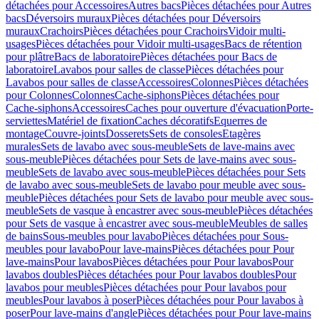
détachées pour Accessoires
Autres bacs
Pièces détachées pour Autres
bacs
Déversoirs muraux
Pièces détachées pour Déversoirs
muraux
Crachoirs
Pièces détachées pour Crachoirs
Vidoir multi-
usages
Pièces détachées pour Vidoir multi-usages
Bacs de rétention
pour plâtre
Bacs de laboratoire
Pièces détachées pour Bacs de
laboratoire
Lavabos pour salles de classe
Pièces détachées pour
Lavabos pour salles de classe
Accessoires
Colonnes
Pièces détachées
pour Colonnes
Colonnes
Cache-siphons
Pièces détachées pour
Cache-siphons
Accessoires
Caches pour ouverture d'évacuation
Porte-
serviettes
Matériel de fixation
Caches décoratifs
Equerres de
montage
Couvre-joints
Dosserets
Sets de consoles
Etagères
murales
Sets de lavabo avec sous-meuble
Sets de lave-mains avec
sous-meuble
Pièces détachées pour Sets de lave-mains avec sous-
meuble
Sets de lavabo avec sous-meuble
Pièces détachées pour Sets
de lavabo avec sous-meuble
Sets de lavabo pour meuble avec sous-
meuble
Pièces détachées pour Sets de lavabo pour meuble avec sous-
meuble
Sets de vasque à encastrer avec sous-meuble
Pièces détachées
pour Sets de vasque à encastrer avec sous-meuble
Meubles de salles
de bains
Sous-meubles pour lavabo
Pièces détachées pour Sous-
meubles pour lavabo
Pour lave-mains
Pièces détachées pour Pour
lave-mains
Pour lavabos
Pièces détachées pour Pour lavabos
Pour
lavabos doubles
Pièces détachées pour Pour lavabos doubles
Pour
lavabos pour meubles
Pièces détachées pour Pour lavabos pour
meubles
Pour lavabos à poser
Pièces détachées pour Pour lavabos à
poser
Pour lave-mains d'angle
Pièces détachées pour Pour lave-mains