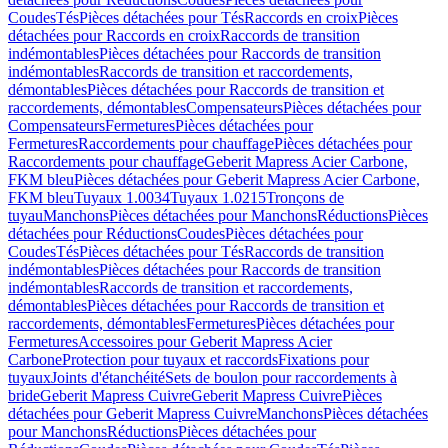
Coudes
Tés
Pièces détachées pour Tés
Raccords en croix
Pièces
détachées pour Raccords en croix
Raccords de transition
indémontables
Pièces détachées pour Raccords de transition
indémontables
Raccords de transition et raccordements,
démontables
Pièces détachées pour Raccords de transition et
raccordements, démontables
Compensateurs
Pièces détachées pour
Compensateurs
Fermetures
Pièces détachées pour
Fermetures
Raccordements pour chauffage
Pièces détachées pour
Raccordements pour chauffage
Geberit Mapress Acier Carbone,
FKM bleu
Pièces détachées pour Geberit Mapress Acier Carbone,
FKM bleu
Tuyaux 1.0034
Tuyaux 1.0215
Tronçons de
tuyau
Manchons
Pièces détachées pour Manchons
Réductions
Pièces
détachées pour Réductions
Coudes
Pièces détachées pour
Coudes
Tés
Pièces détachées pour Tés
Raccords de transition
indémontables
Pièces détachées pour Raccords de transition
indémontables
Raccords de transition et raccordements,
démontables
Pièces détachées pour Raccords de transition et
raccordements, démontables
Fermetures
Pièces détachées pour
Fermetures
Accessoires pour Geberit Mapress Acier
Carbone
Protection pour tuyaux et raccords
Fixations pour
tuyaux
Joints d'étanchéité
Sets de boulon pour raccordements à
bride
Geberit Mapress Cuivre
Geberit Mapress Cuivre
Pièces
détachées pour Geberit Mapress Cuivre
Manchons
Pièces détachées
pour Manchons
Réductions
Pièces détachées pour