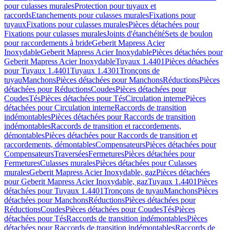
pour culasses murales
Protection pour tuyaux et
raccords
Etanchements pour culasses murales
Fixations pour
tuyaux
Fixations pour culasses murales
Pièces détachées pour
Fixations pour culasses murales
Joints d'étanchéité
Sets de boulon
pour raccordements à bride
Geberit Mapress Acier
Inoxydable
Geberit Mapress Acier Inoxydable
Pièces détachées pour
Geberit Mapress Acier Inoxydable
Tuyaux 1.4401
Pièces détachées
pour Tuyaux 1.4401
Tuyaux 1.4301
Tronçons de
tuyau
Manchons
Pièces détachées pour Manchons
Réductions
Pièces
détachées pour Réductions
Coudes
Pièces détachées pour
Coudes
Tés
Pièces détachées pour Tés
Circulation interne
Pièces
détachées pour Circulation interne
Raccords de transition
indémontables
Pièces détachées pour Raccords de transition
indémontables
Raccords de transition et raccordements,
démontables
Pièces détachées pour Raccords de transition et
raccordements, démontables
Compensateurs
Pièces détachées pour
Compensateurs
Traversées
Fermetures
Pièces détachées pour
Fermetures
Culasses murales
Pièces détachées pour Culasses
murales
Geberit Mapress Acier Inoxydable, gaz
Pièces détachées
pour Geberit Mapress Acier Inoxydable, gaz
Tuyaux 1.4401
Pièces
détachées pour Tuyaux 1.4401
Tronçons de tuyau
Manchons
Pièces
détachées pour Manchons
Réductions
Pièces détachées pour
Réductions
Coudes
Pièces détachées pour Coudes
Tés
Pièces
détachées pour Tés
Raccords de transition indémontables
Pièces
détachées pour Raccords de transition indémontables
Raccords de