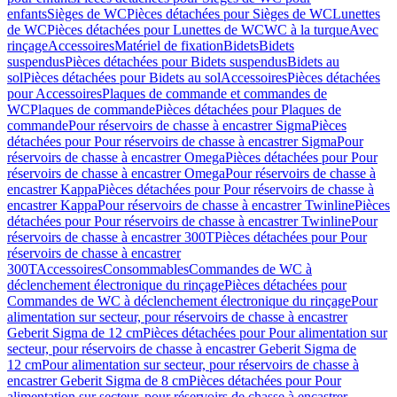
enfants
Sièges de WC
Pièces détachées pour Sièges de WC
Lunettes
de WC
Pièces détachées pour Lunettes de WC
WC à la turque
Avec
rinçage
Accessoires
Matériel de fixation
Bidets
Bidets
suspendus
Pièces détachées pour Bidets suspendus
Bidets au
sol
Pièces détachées pour Bidets au sol
Accessoires
Pièces détachées
pour Accessoires
Plaques de commande et commandes de
WC
Plaques de commande
Pièces détachées pour Plaques de
commande
Pour réservoirs de chasse à encastrer Sigma
Pièces
détachées pour Pour réservoirs de chasse à encastrer Sigma
Pour
réservoirs de chasse à encastrer Omega
Pièces détachées pour Pour
réservoirs de chasse à encastrer Omega
Pour réservoirs de chasse à
encastrer Kappa
Pièces détachées pour Pour réservoirs de chasse à
encastrer Kappa
Pour réservoirs de chasse à encastrer Twinline
Pièces
détachées pour Pour réservoirs de chasse à encastrer Twinline
Pour
réservoirs de chasse à encastrer 300T
Pièces détachées pour Pour
réservoirs de chasse à encastrer
300T
Accessoires
Consommables
Commandes de WC à
déclenchement électronique du rinçage
Pièces détachées pour
Commandes de WC à déclenchement électronique du rinçage
Pour
alimentation sur secteur, pour réservoirs de chasse à encastrer
Geberit Sigma de 12 cm
Pièces détachées pour Pour alimentation sur
secteur, pour réservoirs de chasse à encastrer Geberit Sigma de
12 cm
Pour alimentation sur secteur, pour réservoirs de chasse à
encastrer Geberit Sigma de 8 cm
Pièces détachées pour Pour
alimentation sur secteur, pour réservoirs de chasse à encastrer