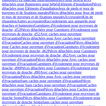
détachées pour Baignoires pour bébés
Eléments d'installation
Pièces
détachées pour Eléments d'installation
Jeux de pieds et jeux de
traverses et de fixations murales
Pièces détachées pour Jeux de pieds
et jeux de traverses et de fixations murales
Accessoires
Kits de
réparation
Autres accessoires
Raccordements aux appareils pour
douches et baignoires
Garnitures d'écoulement pour receveurs de
douche, d52
Pièces détachées pour Garnitures d'écoulement pour
receveurs de douche, d52
Avec caches pour ouverture
d'évacuation
Pièces détachées pour Avec caches pour ouverture
d'évacuation
Caches pour ouverture d'évacuation
Pièces détachées
pour Caches pour ouverture d'évacuation
Garnitures d'écoulement
pour receveurs de douche, d62
Pièces détachées pour Garnitures
d'écoulement pour receveurs de douche, d62
Avec caches pour
ouverture d'évacuation
Pièces détachées pour Avec caches pour
ouverture d'évacuation
Garnitures d'écoulement pour receveurs de
douche, d90
Pièces détachées pour Garnitures d'écoulement pour
receveurs de douche, d90
Avec caches pour ouverture
d'évacuation
Pièces détachées pour Avec caches pour ouverture
d'évacuation
Sans caches pour ouverture d'évacuation
Pièces
détachées pour Sans caches pour ouverture d'évacuation
Caches
pour ouverture d'évacuation
Pièces détachées pour Caches pour
ouverture d'évacuation
Garnitures d'écoulement pour receveurs de
douche Sestra
Pièces détachées pour Garnitures d'écoulement pour
receveurs de douche Sestra
Sans caches pour ouverture