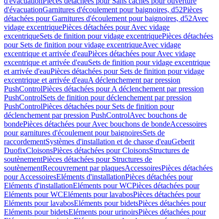
d'évacuation
Pièces détachées pour Sans caches pour ouverture
d'évacuation
Garnitures d'écoulement pour baignoires, d52
Pièces
détachées pour Garnitures d'écoulement pour baignoires, d52
Avec
vidage excentrique
Pièces détachées pour Avec vidage
excentrique
Sets de finition pour vidage excentrique
Pièces détachées
pour Sets de finition pour vidage excentrique
Avec vidage
excentrique et arrivée d'eau
Pièces détachées pour Avec vidage
excentrique et arrivée d'eau
Sets de finition pour vidage excentrique
et arrivée d'eau
Pièces détachées pour Sets de finition pour vidage
excentrique et arrivée d'eau
A déclenchement par pression
PushControl
Pièces détachées pour A déclenchement par pression
PushControl
Sets de finition pour déclenchement par pression
PushControl
Pièces détachées pour Sets de finition pour
déclenchement par pression PushControl
Avec bouchons de
bonde
Pièces détachées pour Avec bouchons de bonde
Accessoires
pour garnitures d'écoulement pour baignoires
Sets de
raccordement
Systèmes d'installation et de chasse d'eau
Geberit
Duofix
Cloisons
Pièces détachées pour Cloisons
Structures de
soutènement
Pièces détachées pour Structures de
soutènement
Recouvrement par plaques
Accessoires
Pièces détachées
pour Accessoires
Eléments d'installation
Pièces détachées pour
Eléments d'installation
Eléments pour WC
Pièces détachées pour
Eléments pour WC
Eléments pour lavabos
Pièces détachées pour
Eléments pour lavabos
Eléments pour bidets
Pièces détachées pour
Eléments pour bidets
Eléments pour urinoirs
Pièces détachées pour