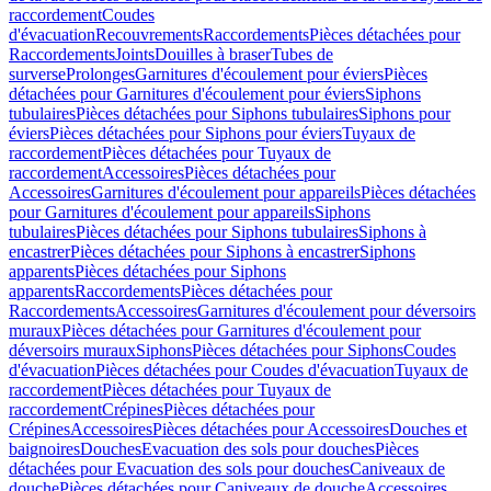
raccordement
Coudes
d'évacuation
Recouvrements
Raccordements
Pièces détachées pour
Raccordements
Joints
Douilles à braser
Tubes de
surverse
Prolonges
Garnitures d'écoulement pour éviers
Pièces
détachées pour Garnitures d'écoulement pour éviers
Siphons
tubulaires
Pièces détachées pour Siphons tubulaires
Siphons pour
éviers
Pièces détachées pour Siphons pour éviers
Tuyaux de
raccordement
Pièces détachées pour Tuyaux de
raccordement
Accessoires
Pièces détachées pour
Accessoires
Garnitures d'écoulement pour appareils
Pièces détachées
pour Garnitures d'écoulement pour appareils
Siphons
tubulaires
Pièces détachées pour Siphons tubulaires
Siphons à
encastrer
Pièces détachées pour Siphons à encastrer
Siphons
apparents
Pièces détachées pour Siphons
apparents
Raccordements
Pièces détachées pour
Raccordements
Accessoires
Garnitures d'écoulement pour déversoirs
muraux
Pièces détachées pour Garnitures d'écoulement pour
déversoirs muraux
Siphons
Pièces détachées pour Siphons
Coudes
d'évacuation
Pièces détachées pour Coudes d'évacuation
Tuyaux de
raccordement
Pièces détachées pour Tuyaux de
raccordement
Crépines
Pièces détachées pour
Crépines
Accessoires
Pièces détachées pour Accessoires
Douches et
baignoires
Douches
Evacuation des sols pour douches
Pièces
détachées pour Evacuation des sols pour douches
Caniveaux de
douche
Pièces détachées pour Caniveaux de douche
Accessoires