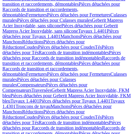
transition et raccordements, démontables
Pièces détachées pour
Raccords de transition et raccordements,
démontables
Fermetures
Pièces détachées pour Fermetures
Culasses
murales
Pièces détachées pour Culasses murales
Geberit Mapress
Acier Inoxydable, sans silicone
Pièces détachées pour Geberit
Mapress Acier Inoxydable, sans silicone
Tuyaux 1.4401
Pièces
détachées pour Tuyaux 1.4401
Manchons
Pièces détachées pour
Manchons
Réductions
Pièces détachées pour
Réductions
Coudes
Pièces détachées pour Coudes
Tés
Pièces
détachées pour Tés
Raccords de transition indémontables
Pièces
détachées pour Raccords de transition indémontables
Raccords de
transition et raccordements, démontables
Pièces détachées pour
Raccords de transition et raccordements,
démontables
Fermetures
Pièces détachées pour Fermetures
Culasses
murales
Pièces détachées pour Culasses
murales
Compensateurs
Pièces détachées pour
Compensateurs
Traversées
Geberit Mapress Acier Inoxydable, FKM
bleu
Pièces détachées pour Geberit Mapress Acier Inoxydable, FKM
bleu
Tuyaux 1.4401
Pièces détachées pour Tuyaux 1.4401
Tuyaux
1.4301
Tronçons de tuyau
Manchons
Pièces détachées pour
Manchons
Réductions
Pièces détachées pour
Réductions
Coudes
Pièces détachées pour Coudes
Tés
Pièces
détachées pour Tés
Raccords de transition indémontables
Pièces
détachées pour Raccords de transition indémontables
Raccords de
transition et raccordements, démontables
Pièces détachées pour