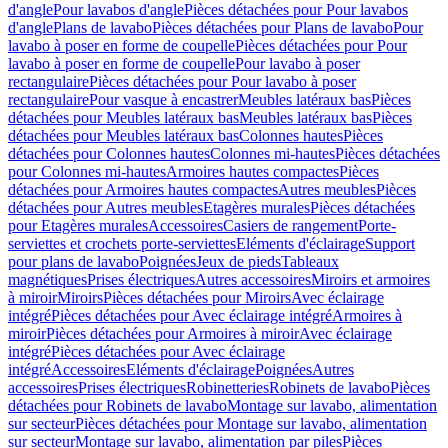
d'angle
Pour lavabos d'angle
Pièces détachées pour Pour lavabos
d'angle
Plans de lavabo
Pièces détachées pour Plans de lavabo
Pour
lavabo à poser en forme de coupelle
Pièces détachées pour Pour
lavabo à poser en forme de coupelle
Pour lavabo à poser
rectangulaire
Pièces détachées pour Pour lavabo à poser
rectangulaire
Pour vasque à encastrer
Meubles latéraux bas
Pièces
détachées pour Meubles latéraux bas
Meubles latéraux bas
Pièces
détachées pour Meubles latéraux bas
Colonnes hautes
Pièces
détachées pour Colonnes hautes
Colonnes mi-hautes
Pièces détachées
pour Colonnes mi-hautes
Armoires hautes compactes
Pièces
détachées pour Armoires hautes compactes
Autres meubles
Pièces
détachées pour Autres meubles
Etagères murales
Pièces détachées
pour Etagères murales
Accessoires
Casiers de rangement
Porte-
serviettes et crochets porte-serviettes
Eléments d'éclairage
Support
pour plans de lavabo
Poignées
Jeux de pieds
Tableaux
magnétiques
Prises électriques
Autres accessoires
Miroirs et armoires
à miroir
Miroirs
Pièces détachées pour Miroirs
Avec éclairage
intégré
Pièces détachées pour Avec éclairage intégré
Armoires à
miroir
Pièces détachées pour Armoires à miroir
Avec éclairage
intégré
Pièces détachées pour Avec éclairage
intégré
Accessoires
Eléments d'éclairage
Poignées
Autres
accessoires
Prises électriques
Robinetteries
Robinets de lavabo
Pièces
détachées pour Robinets de lavabo
Montage sur lavabo, alimentation
sur secteur
Pièces détachées pour Montage sur lavabo, alimentation
sur secteur
Montage sur lavabo, alimentation par piles
Pièces