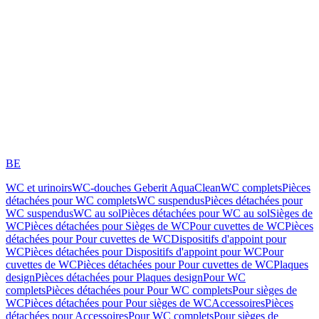
BE
WC et urinoirs
WC-douches Geberit AquaClean
WC complets
Pièces
détachées pour WC complets
WC suspendus
Pièces détachées pour
WC suspendus
WC au sol
Pièces détachées pour WC au sol
Sièges de
WC
Pièces détachées pour Sièges de WC
Pour cuvettes de WC
Pièces
détachées pour Pour cuvettes de WC
Dispositifs d'appoint pour
WC
Pièces détachées pour Dispositifs d'appoint pour WC
Pour
cuvettes de WC
Pièces détachées pour Pour cuvettes de WC
Plaques
design
Pièces détachées pour Plaques design
Pour WC
complets
Pièces détachées pour Pour WC complets
Pour sièges de
WC
Pièces détachées pour Pour sièges de WC
Accessoires
Pièces
détachées pour Accessoires
Pour WC complets
Pour sièges de