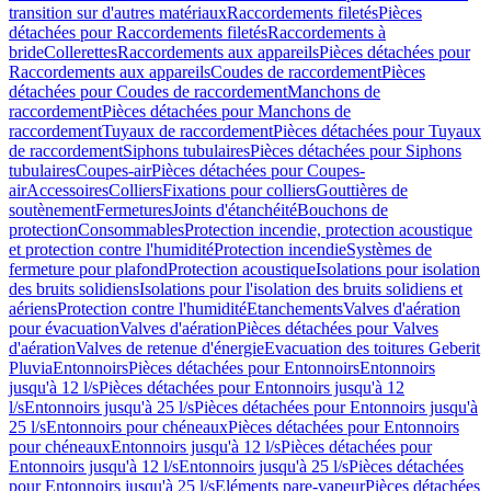
transition sur d'autres matériaux
Raccordements filetés
Pièces
détachées pour Raccordements filetés
Raccordements à
bride
Collerettes
Raccordements aux appareils
Pièces détachées pour
Raccordements aux appareils
Coudes de raccordement
Pièces
détachées pour Coudes de raccordement
Manchons de
raccordement
Pièces détachées pour Manchons de
raccordement
Tuyaux de raccordement
Pièces détachées pour Tuyaux
de raccordement
Siphons tubulaires
Pièces détachées pour Siphons
tubulaires
Coupes-air
Pièces détachées pour Coupes-
air
Accessoires
Colliers
Fixations pour colliers
Gouttières de
soutènement
Fermetures
Joints d'étanchéité
Bouchons de
protection
Consommables
Protection incendie, protection acoustique
et protection contre l'humidité
Protection incendie
Systèmes de
fermeture pour plafond
Protection acoustique
Isolations pour isolation
des bruits solidiens
Isolations pour l'isolation des bruits solidiens et
aériens
Protection contre l'humidité
Etanchements
Valves d'aération
pour évacuation
Valves d'aération
Pièces détachées pour Valves
d'aération
Valves de retenue d'énergie
Evacuation des toitures Geberit
Pluvia
Entonnoirs
Pièces détachées pour Entonnoirs
Entonnoirs
jusqu'à 12 l/s
Pièces détachées pour Entonnoirs jusqu'à 12
l/s
Entonnoirs jusqu'à 25 l/s
Pièces détachées pour Entonnoirs jusqu'à
25 l/s
Entonnoirs pour chéneaux
Pièces détachées pour Entonnoirs
pour chéneaux
Entonnoirs jusqu'à 12 l/s
Pièces détachées pour
Entonnoirs jusqu'à 12 l/s
Entonnoirs jusqu'à 25 l/s
Pièces détachées
pour Entonnoirs jusqu'à 25 l/s
Eléments pare-vapeur
Pièces détachées