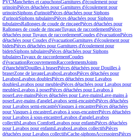
PVC
Manchettes et capuchons
Garnitures d'écoulement pour
urinoirs
Pièces détachées pour Garnitures d'écoulement pour
urinoirs
Siphons d'urinoir
Pièces détachées pour Siphons
d'urinoir
Siphons tubulaires
Pièces détachées pour Siphons
tubulaires
Rallonges de coude de rinçage
Pièces détachées pour
Rallonges de coude de rinçage
Tuyaux de raccordement
Pièces
détachées pour Tuyaux de raccordement
Coudes d'évacuation
Pièces
détachées pour Coudes d'évacuation
Garnitures d'écoulement pour
bidets
Pièces détachées pour Garnitures d'écoulement pour
bidets
Siphons tubulaires
Pièces détachées pour Siphons
tubulaires
Tuyaux de raccordement
Coudes
d'évacuation
Recouvrements
Raccordements
Joints
d'étanchéité
Douilles à braser
Pièces détachées pour Douilles à
braser
Zone de lavage
Lavabos
Lavabos
Pièces détachées pour
Lavabos
Lavabos doubles
Pièces détachées pour Lavabos
doubles
Lavabos pour meubles
Pièces détachées pour Lavabos pour
meubles
Lavabos à poser
Pièces détachées pour Lavabos à
poser
Lave-mains
Pièces détachées pour Lave-mains
Lave-mains à
poser
Lave-mains d'angle
Lavabos semi-encastrés
Pièces détachées
pour Lavabos semi-encastrés
Vasques à encastrer
Pièces détachées
pour Vasques à encastrer
Lavabos à sous-encastrer
Pièces détachées
pour Lavabos à sous-encastrer
Lavabos d'angle
Lavabos
collectifs
Lavabos Comfort
Lavabos pour enfants
Pièces détachées
pour Lavabos pour enfants
Lavabos
Lavabos collectifs
Pièces
détachées pour Lavabos collectifs
Cache-siphons
Accessoires
Pièces