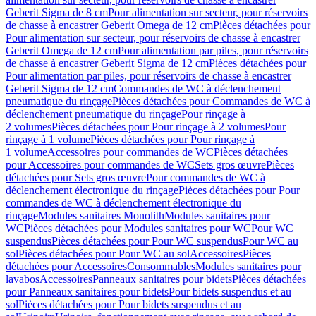
Geberit Sigma de 8 cm
Pour alimentation sur secteur, pour réservoirs
de chasse à encastrer Geberit Omega de 12 cm
Pièces détachées pour
Pour alimentation sur secteur, pour réservoirs de chasse à encastrer
Geberit Omega de 12 cm
Pour alimentation par piles, pour réservoirs
de chasse à encastrer Geberit Sigma de 12 cm
Pièces détachées pour
Pour alimentation par piles, pour réservoirs de chasse à encastrer
Geberit Sigma de 12 cm
Commandes de WC à déclenchement
pneumatique du rinçage
Pièces détachées pour Commandes de WC à
déclenchement pneumatique du rinçage
Pour rinçage à
2 volumes
Pièces détachées pour Pour rinçage à 2 volumes
Pour
rinçage à 1 volume
Pièces détachées pour Pour rinçage à
1 volume
Accessoires pour commandes de WC
Pièces détachées
pour Accessoires pour commandes de WC
Sets gros œuvre
Pièces
détachées pour Sets gros œuvre
Pour commandes de WC à
déclenchement électronique du rinçage
Pièces détachées pour Pour
commandes de WC à déclenchement électronique du
rinçage
Modules sanitaires Monolith
Modules sanitaires pour
WC
Pièces détachées pour Modules sanitaires pour WC
Pour WC
suspendus
Pièces détachées pour Pour WC suspendus
Pour WC au
sol
Pièces détachées pour Pour WC au sol
Accessoires
Pièces
détachées pour Accessoires
Consommables
Modules sanitaires pour
lavabos
Accessoires
Panneaux sanitaires pour bidets
Pièces détachées
pour Panneaux sanitaires pour bidets
Pour bidets suspendus et au
sol
Pièces détachées pour Pour bidets suspendus et au