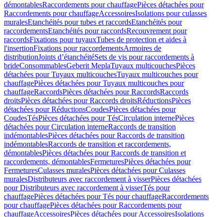
démontables
Raccordements pour chauffage
Pièces détachées pour
Raccordements pour chauffage
Accessoires
Isolations pour culasses
murales
Etanchéités pour tubes et raccords
Etanchéités pour
raccordements
Etanchéités pour raccords
Recouvrement pour
raccords
Fixations pour tuyaux
Tubes de protection et aides à
l'insertion
Fixations pour raccordements
Armoires de
distribution
Joints d’étanchéité
Sets de vis pour raccordements à
bride
Consommables
Geberit Mepla
Tuyaux multicouches
Pièces
détachées pour Tuyaux multicouches
Tuyaux multicouches pour
chauffage
Pièces détachées pour Tuyaux multicouches pour
chauffage
Raccords
Pièces détachées pour Raccords
Raccords
droits
Pièces détachées pour Raccords droits
Réductions
Pièces
détachées pour Réductions
Coudes
Pièces détachées pour
Coudes
Tés
Pièces détachées pour Tés
Circulation interne
Pièces
détachées pour Circulation interne
Raccords de transition
indémontables
Pièces détachées pour Raccords de transition
indémontables
Raccords de transition et raccordements,
démontables
Pièces détachées pour Raccords de transition et
raccordements, démontables
Fermetures
Pièces détachées pour
Fermetures
Culasses murales
Pièces détachées pour Culasses
murales
Distributeurs avec raccordement à visser
Pièces détachées
pour Distributeurs avec raccordement à visser
Tés pour
chauffage
Pièces détachées pour Tés pour chauffage
Raccordements
pour chauffage
Pièces détachées pour Raccordements pour
chauffage
Accessoires
Pièces détachées pour Accessoires
Isolations