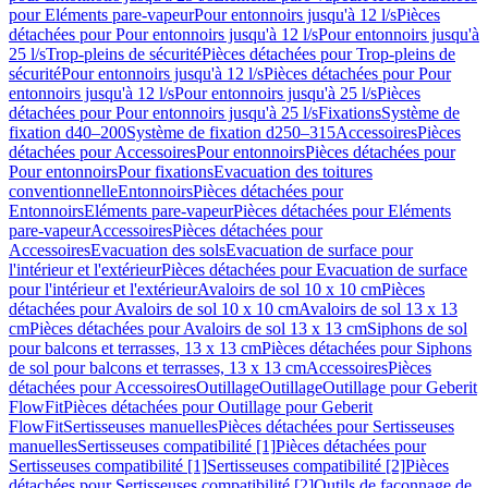
pour Eléments pare-vapeur
Pour entonnoirs jusqu'à 12 l/s
Pièces
détachées pour Pour entonnoirs jusqu'à 12 l/s
Pour entonnoirs jusqu'à
25 l/s
Trop-pleins de sécurité
Pièces détachées pour Trop-pleins de
sécurité
Pour entonnoirs jusqu'à 12 l/s
Pièces détachées pour Pour
entonnoirs jusqu'à 12 l/s
Pour entonnoirs jusqu'à 25 l/s
Pièces
détachées pour Pour entonnoirs jusqu'à 25 l/s
Fixations
Système de
fixation d40–200
Système de fixation d250–315
Accessoires
Pièces
détachées pour Accessoires
Pour entonnoirs
Pièces détachées pour
Pour entonnoirs
Pour fixations
Evacuation des toitures
conventionnelle
Entonnoirs
Pièces détachées pour
Entonnoirs
Eléments pare-vapeur
Pièces détachées pour Eléments
pare-vapeur
Accessoires
Pièces détachées pour
Accessoires
Evacuation des sols
Evacuation de surface pour
l'intérieur et l'extérieur
Pièces détachées pour Evacuation de surface
pour l'intérieur et l'extérieur
Avaloirs de sol 10 x 10 cm
Pièces
détachées pour Avaloirs de sol 10 x 10 cm
Avaloirs de sol 13 x 13
cm
Pièces détachées pour Avaloirs de sol 13 x 13 cm
Siphons de sol
pour balcons et terrasses, 13 x 13 cm
Pièces détachées pour Siphons
de sol pour balcons et terrasses, 13 x 13 cm
Accessoires
Pièces
détachées pour Accessoires
Outillage
Outillage
Outillage pour Geberit
FlowFit
Pièces détachées pour Outillage pour Geberit
FlowFit
Sertisseuses manuelles
Pièces détachées pour Sertisseuses
manuelles
Sertisseuses compatibilité [1]
Pièces détachées pour
Sertisseuses compatibilité [1]
Sertisseuses compatibilité [2]
Pièces
détachées pour Sertisseuses compatibilité [2]
Outils de façonnage de