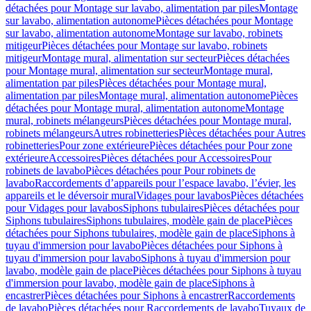
détachées pour Montage sur lavabo, alimentation par piles
Montage
sur lavabo, alimentation autonome
Pièces détachées pour Montage
sur lavabo, alimentation autonome
Montage sur lavabo, robinets
mitigeur
Pièces détachées pour Montage sur lavabo, robinets
mitigeur
Montage mural, alimentation sur secteur
Pièces détachées
pour Montage mural, alimentation sur secteur
Montage mural,
alimentation par piles
Pièces détachées pour Montage mural,
alimentation par piles
Montage mural, alimentation autonome
Pièces
détachées pour Montage mural, alimentation autonome
Montage
mural, robinets mélangeurs
Pièces détachées pour Montage mural,
robinets mélangeurs
Autres robinetteries
Pièces détachées pour Autres
robinetteries
Pour zone extérieure
Pièces détachées pour Pour zone
extérieure
Accessoires
Pièces détachées pour Accessoires
Pour
robinets de lavabo
Pièces détachées pour Pour robinets de
lavabo
Raccordements d’appareils pour l’espace lavabo, l’évier, les
appareils et le déversoir mural
Vidages pour lavabos
Pièces détachées
pour Vidages pour lavabos
Siphons tubulaires
Pièces détachées pour
Siphons tubulaires
Siphons tubulaires, modèle gain de place
Pièces
détachées pour Siphons tubulaires, modèle gain de place
Siphons à
tuyau d'immersion pour lavabo
Pièces détachées pour Siphons à
tuyau d'immersion pour lavabo
Siphons à tuyau d'immersion pour
lavabo, modèle gain de place
Pièces détachées pour Siphons à tuyau
d'immersion pour lavabo, modèle gain de place
Siphons à
encastrer
Pièces détachées pour Siphons à encastrer
Raccordements
de lavabo
Pièces détachées pour Raccordements de lavabo
Tuyaux de