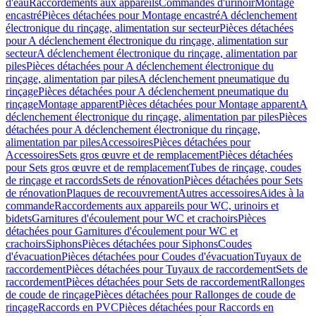
d'eau
Raccordements aux appareils
Commandes d'urinoir
Montage
encastré
Pièces détachées pour Montage encastré
A déclenchement
électronique du rinçage, alimentation sur secteur
Pièces détachées
pour A déclenchement électronique du rinçage, alimentation sur
secteur
A déclenchement électronique du rinçage, alimentation par
piles
Pièces détachées pour A déclenchement électronique du
rinçage, alimentation par piles
A déclenchement pneumatique du
rinçage
Pièces détachées pour A déclenchement pneumatique du
rinçage
Montage apparent
Pièces détachées pour Montage apparent
A
déclenchement électronique du rinçage, alimentation par piles
Pièces
détachées pour A déclenchement électronique du rinçage,
alimentation par piles
Accessoires
Pièces détachées pour
Accessoires
Sets gros œuvre et de remplacement
Pièces détachées
pour Sets gros œuvre et de remplacement
Tubes de rinçage, coudes
de rinçage et raccords
Sets de rénovation
Pièces détachées pour Sets
de rénovation
Plaques de recouvrement
Autres accessoires
Aides à la
commande
Raccordements aux appareils pour WC, urinoirs et
bidets
Garnitures d'écoulement pour WC et crachoirs
Pièces
détachées pour Garnitures d'écoulement pour WC et
crachoirs
Siphons
Pièces détachées pour Siphons
Coudes
d'évacuation
Pièces détachées pour Coudes d'évacuation
Tuyaux de
raccordement
Pièces détachées pour Tuyaux de raccordement
Sets de
raccordement
Pièces détachées pour Sets de raccordement
Rallonges
de coude de rinçage
Pièces détachées pour Rallonges de coude de
rinçage
Raccords en PVC
Pièces détachées pour Raccords en