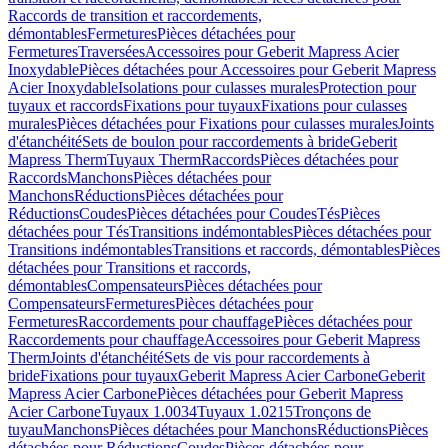
Raccords de transition et raccordements,
démontables
Fermetures
Pièces détachées pour
Fermetures
Traversées
Accessoires pour Geberit Mapress Acier
Inoxydable
Pièces détachées pour Accessoires pour Geberit Mapress
Acier Inoxydable
Isolations pour culasses murales
Protection pour
tuyaux et raccords
Fixations pour tuyaux
Fixations pour culasses
murales
Pièces détachées pour Fixations pour culasses murales
Joints
d'étanchéité
Sets de boulon pour raccordements à bride
Geberit
Mapress Therm
Tuyaux Therm
Raccords
Pièces détachées pour
Raccords
Manchons
Pièces détachées pour
Manchons
Réductions
Pièces détachées pour
Réductions
Coudes
Pièces détachées pour Coudes
Tés
Pièces
détachées pour Tés
Transitions indémontables
Pièces détachées pour
Transitions indémontables
Transitions et raccords, démontables
Pièces
détachées pour Transitions et raccords,
démontables
Compensateurs
Pièces détachées pour
Compensateurs
Fermetures
Pièces détachées pour
Fermetures
Raccordements pour chauffage
Pièces détachées pour
Raccordements pour chauffage
Accessoires pour Geberit Mapress
Therm
Joints d'étanchéité
Sets de vis pour raccordements à
bride
Fixations pour tuyaux
Geberit Mapress Acier Carbone
Geberit
Mapress Acier Carbone
Pièces détachées pour Geberit Mapress
Acier Carbone
Tuyaux 1.0034
Tuyaux 1.0215
Tronçons de
tuyau
Manchons
Pièces détachées pour Manchons
Réductions
Pièces
détachées pour Réductions
Coudes
Pièces détachées pour