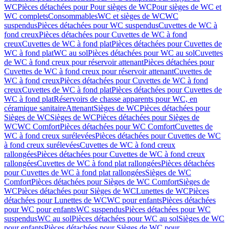
WC
Pièces détachées pour Pour sièges de WC
Pour sièges de WC et
WC complets
Consommables
WC et sièges de WC
WC
suspendus
Pièces détachées pour WC suspendus
Cuvettes de WC à
fond creux
Pièces détachées pour Cuvettes de WC à fond
creux
Cuvettes de WC à fond plat
Pièces détachées pour Cuvettes de
WC à fond plat
WC au sol
Pièces détachées pour WC au sol
Cuvettes
de WC à fond creux pour réservoir attenant
Pièces détachées pour
Cuvettes de WC à fond creux pour réservoir attenant
Cuvettes de
WC à fond creux
Pièces détachées pour Cuvettes de WC à fond
creux
Cuvettes de WC à fond plat
Pièces détachées pour Cuvettes de
WC à fond plat
Réservoirs de chasse apparents pour WC, en
céramique sanitaire
Attenant
Sièges de WC
Pièces détachées pour
Sièges de WC
Sièges de WC
Pièces détachées pour Sièges de
WC
WC Comfort
Pièces détachées pour WC Comfort
Cuvettes de
WC à fond creux surélevées
Pièces détachées pour Cuvettes de WC
à fond creux surélevées
Cuvettes de WC à fond creux
rallongées
Pièces détachées pour Cuvettes de WC à fond creux
rallongées
Cuvettes de WC à fond plat rallongées
Pièces détachées
pour Cuvettes de WC à fond plat rallongées
Sièges de WC
Comfort
Pièces détachées pour Sièges de WC Comfort
Sièges de
WC
Pièces détachées pour Sièges de WC
Lunettes de WC
Pièces
détachées pour Lunettes de WC
WC pour enfants
Pièces détachées
pour WC pour enfants
WC suspendus
Pièces détachées pour WC
suspendus
WC au sol
Pièces détachées pour WC au sol
Sièges de WC
pour enfants
Pièces détachées pour Sièges de WC pour