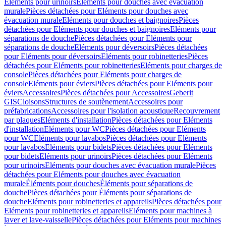
Eléments pour urinoirs
Eléments pour douches avec évacuation
murale
Pièces détachées pour Eléments pour douches avec
évacuation murale
Eléments pour douches et baignoires
Pièces
détachées pour Eléments pour douches et baignoires
Eléments pour
séparations de douche
Pièces détachées pour Eléments pour
séparations de douche
Eléments pour déversoirs
Pièces détachées
pour Eléments pour déversoirs
Eléments pour robinetteries
Pièces
détachées pour Eléments pour robinetteries
Eléments pour charges de
console
Pièces détachées pour Eléments pour charges de
console
Eléments pour éviers
Pièces détachées pour Eléments pour
éviers
Accessoires
Pièces détachées pour Accessoires
Geberit
GIS
Cloisons
Structures de soutènement
Accessoires pour
préfabrications
Accessoires pour l'isolation acoustique
Recouvrement
par plaques
Eléments d'installation
Pièces détachées pour Eléments
d'installation
Eléments pour WC
Pièces détachées pour Eléments
pour WC
Eléments pour lavabos
Pièces détachées pour Eléments
pour lavabos
Eléments pour bidets
Pièces détachées pour Eléments
pour bidets
Eléments pour urinoirs
Pièces détachées pour Eléments
pour urinoirs
Eléments pour douches avec évacuation murale
Pièces
détachées pour Eléments pour douches avec évacuation
murale
Éléments pour douches
Éléments pour séparations de
douche
Pièces détachées pour Éléments pour séparations de
douche
Eléments pour robinetteries et appareils
Pièces détachées pour
Eléments pour robinetteries et appareils
Eléments pour machines à
laver et lave-vaisselle
Pièces détachées pour Eléments pour machines