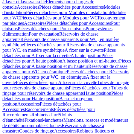
à laver et lave-vaisselle
Eléments pour charges de
console
Accessoires
Pièces détachées pour Accessoires
Modules
d'installation
Pièces détachées pour Modules d'installation
Modules
pour WC
Pièces détachées pour Modules pour WC
Recouvrement
par plaques
Accessoires
Pièces détachées pour Accessoires
Pour
cloisons
Pièces détachées pour Pour cloisons
Pour systèmes
d'alimentation
Pour évacuation
Réservoirs de chasse
apparents
Réservoirs de chasse apparents pour WC, en matière
synthétique
Pièces détachées pour Réservoirs de chasse apparents
pour WC, en matière synthétique
A fixer sur la cuvette
Pièces
détachées pour A fixer sur la cuvette
A haute position
Pièces
détachées pour A haute position
A basse position et mi-hauteur
Pièces
détachées pour A basse position et mi-hauteur
Réservoirs de chasse
apparents pour WC, en céramique
Pièces détachées pour Réservoirs
de chasse apparents pour WC, en céramique
A fixer sur la
cuvette
Pièces détachées pour A fixer sur la cuvette
Tubes de rinçage
pour réservoirs de chasse apparents
Pièces détachées pour Tubes de
rinçage pour réservoirs de chasse apparents
Haute position
Pièces
détachées pour Haute position
Basse et moyenne
position
Accessoires
Pièces détachées pour
Accessoires
Raccordements
Pièces détachées pour
Raccordements
Robinets d'arrêt
Joints
d'étanchéité
Fixations
Manchettes
Mamelons, rosaces et modérateurs
de débit
Consommables
Cloches
Réservoirs de chasse à
encastrer
Coudes de rinçage
Accessoires
Robinets flotteurs et