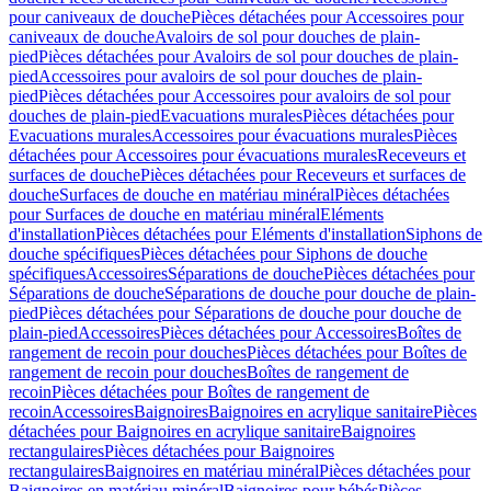
pour caniveaux de douche
Pièces détachées pour Accessoires pour
caniveaux de douche
Avaloirs de sol pour douches de plain-
pied
Pièces détachées pour Avaloirs de sol pour douches de plain-
pied
Accessoires pour avaloirs de sol pour douches de plain-
pied
Pièces détachées pour Accessoires pour avaloirs de sol pour
douches de plain-pied
Evacuations murales
Pièces détachées pour
Evacuations murales
Accessoires pour évacuations murales
Pièces
détachées pour Accessoires pour évacuations murales
Receveurs et
surfaces de douche
Pièces détachées pour Receveurs et surfaces de
douche
Surfaces de douche en matériau minéral
Pièces détachées
pour Surfaces de douche en matériau minéral
Eléments
d'installation
Pièces détachées pour Eléments d'installation
Siphons de
douche spécifiques
Pièces détachées pour Siphons de douche
spécifiques
Accessoires
Séparations de douche
Pièces détachées pour
Séparations de douche
Séparations de douche pour douche de plain-
pied
Pièces détachées pour Séparations de douche pour douche de
plain-pied
Accessoires
Pièces détachées pour Accessoires
Boîtes de
rangement de recoin pour douches
Pièces détachées pour Boîtes de
rangement de recoin pour douches
Boîtes de rangement de
recoin
Pièces détachées pour Boîtes de rangement de
recoin
Accessoires
Baignoires
Baignoires en acrylique sanitaire
Pièces
détachées pour Baignoires en acrylique sanitaire
Baignoires
rectangulaires
Pièces détachées pour Baignoires
rectangulaires
Baignoires en matériau minéral
Pièces détachées pour
Baignoires en matériau minéral
Baignoires pour bébés
Pièces