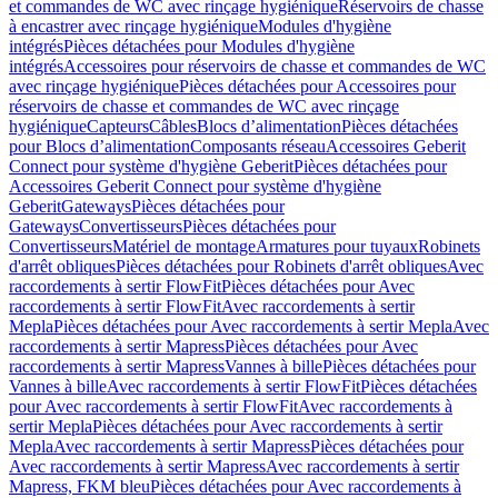
et commandes de WC avec rinçage hygiénique
Réservoirs de chasse
à encastrer avec rinçage hygiénique
Modules d'hygiène
intégrés
Pièces détachées pour Modules d'hygiène
intégrés
Accessoires pour réservoirs de chasse et commandes de WC
avec rinçage hygiénique
Pièces détachées pour Accessoires pour
réservoirs de chasse et commandes de WC avec rinçage
hygiénique
Capteurs
Câbles
Blocs d’alimentation
Pièces détachées
pour Blocs d’alimentation
Composants réseau
Accessoires Geberit
Connect pour système d'hygiène Geberit
Pièces détachées pour
Accessoires Geberit Connect pour système d'hygiène
Geberit
Gateways
Pièces détachées pour
Gateways
Convertisseurs
Pièces détachées pour
Convertisseurs
Matériel de montage
Armatures pour tuyaux
Robinets
d'arrêt obliques
Pièces détachées pour Robinets d'arrêt obliques
Avec
raccordements à sertir FlowFit
Pièces détachées pour Avec
raccordements à sertir FlowFit
Avec raccordements à sertir
Mepla
Pièces détachées pour Avec raccordements à sertir Mepla
Avec
raccordements à sertir Mapress
Pièces détachées pour Avec
raccordements à sertir Mapress
Vannes à bille
Pièces détachées pour
Vannes à bille
Avec raccordements à sertir FlowFit
Pièces détachées
pour Avec raccordements à sertir FlowFit
Avec raccordements à
sertir Mepla
Pièces détachées pour Avec raccordements à sertir
Mepla
Avec raccordements à sertir Mapress
Pièces détachées pour
Avec raccordements à sertir Mapress
Avec raccordements à sertir
Mapress, FKM bleu
Pièces détachées pour Avec raccordements à