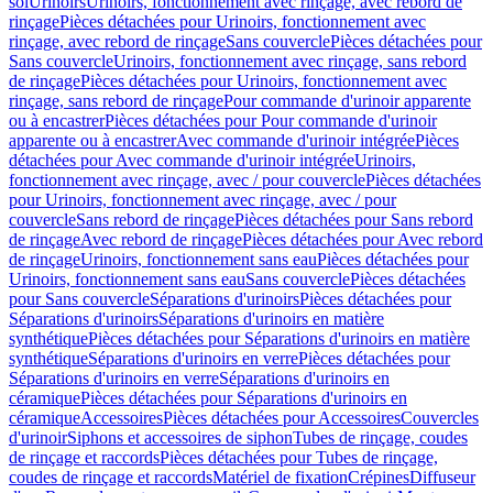
sol
Urinoirs
Urinoirs, fonctionnement avec rinçage, avec rebord de
rinçage
Pièces détachées pour Urinoirs, fonctionnement avec
rinçage, avec rebord de rinçage
Sans couvercle
Pièces détachées pour
Sans couvercle
Urinoirs, fonctionnement avec rinçage, sans rebord
de rinçage
Pièces détachées pour Urinoirs, fonctionnement avec
rinçage, sans rebord de rinçage
Pour commande d'urinoir apparente
ou à encastrer
Pièces détachées pour Pour commande d'urinoir
apparente ou à encastrer
Avec commande d'urinoir intégrée
Pièces
détachées pour Avec commande d'urinoir intégrée
Urinoirs,
fonctionnement avec rinçage, avec / pour couvercle
Pièces détachées
pour Urinoirs, fonctionnement avec rinçage, avec / pour
couvercle
Sans rebord de rinçage
Pièces détachées pour Sans rebord
de rinçage
Avec rebord de rinçage
Pièces détachées pour Avec rebord
de rinçage
Urinoirs, fonctionnement sans eau
Pièces détachées pour
Urinoirs, fonctionnement sans eau
Sans couvercle
Pièces détachées
pour Sans couvercle
Séparations d'urinoirs
Pièces détachées pour
Séparations d'urinoirs
Séparations d'urinoirs en matière
synthétique
Pièces détachées pour Séparations d'urinoirs en matière
synthétique
Séparations d'urinoirs en verre
Pièces détachées pour
Séparations d'urinoirs en verre
Séparations d'urinoirs en
céramique
Pièces détachées pour Séparations d'urinoirs en
céramique
Accessoires
Pièces détachées pour Accessoires
Couvercles
d'urinoir
Siphons et accessoires de siphon
Tubes de rinçage, coudes
de rinçage et raccords
Pièces détachées pour Tubes de rinçage,
coudes de rinçage et raccords
Matériel de fixation
Crépines
Diffuseur