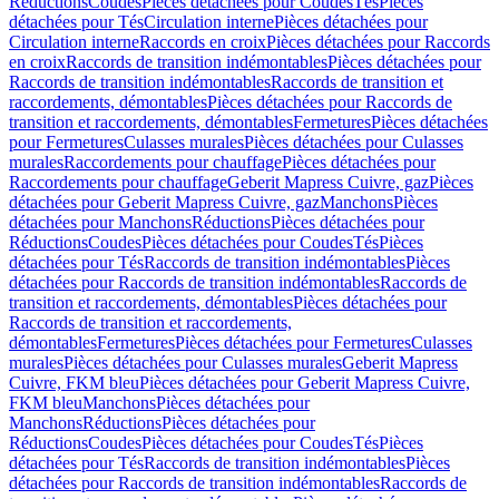
Réductions
Coudes
Pièces détachées pour Coudes
Tés
Pièces
détachées pour Tés
Circulation interne
Pièces détachées pour
Circulation interne
Raccords en croix
Pièces détachées pour Raccords
en croix
Raccords de transition indémontables
Pièces détachées pour
Raccords de transition indémontables
Raccords de transition et
raccordements, démontables
Pièces détachées pour Raccords de
transition et raccordements, démontables
Fermetures
Pièces détachées
pour Fermetures
Culasses murales
Pièces détachées pour Culasses
murales
Raccordements pour chauffage
Pièces détachées pour
Raccordements pour chauffage
Geberit Mapress Cuivre, gaz
Pièces
détachées pour Geberit Mapress Cuivre, gaz
Manchons
Pièces
détachées pour Manchons
Réductions
Pièces détachées pour
Réductions
Coudes
Pièces détachées pour Coudes
Tés
Pièces
détachées pour Tés
Raccords de transition indémontables
Pièces
détachées pour Raccords de transition indémontables
Raccords de
transition et raccordements, démontables
Pièces détachées pour
Raccords de transition et raccordements,
démontables
Fermetures
Pièces détachées pour Fermetures
Culasses
murales
Pièces détachées pour Culasses murales
Geberit Mapress
Cuivre, FKM bleu
Pièces détachées pour Geberit Mapress Cuivre,
FKM bleu
Manchons
Pièces détachées pour
Manchons
Réductions
Pièces détachées pour
Réductions
Coudes
Pièces détachées pour Coudes
Tés
Pièces
détachées pour Tés
Raccords de transition indémontables
Pièces
détachées pour Raccords de transition indémontables
Raccords de