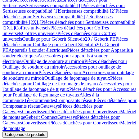
Sertisseuses
Sertisseuses compatibilité [1]
Pièces détachées pour
Sertisseuses compatibilité [1]
Sertisseuses compatibilité [2]
Pièces
détachées pour Sertisseuses compatibilité [2]
Sertisseuses
compatibilité [2XL]
Pièces détachées pour Sertisseuses compatibilité
[2XL]
Coffres universels
Pièces détachées pour Coffres
universels
Coffres universels
Pièces détachées pour Coffres
universels
Outillage pour Geberit Silent-db20 / Geberit PE
Pièces
détachées pour Outillage pour Geberit Silent-db20 / Geberit
PE
Appareils à souder électriques
Pièces détachées pour Appareils à
souder électriques
Accessoires pour appareils à souder
électriques
Outillage de soudure au mirroir
Pièces détachées pour
Outillage de soudure au mirroir
Accessoires pour outillage de
soudure au mirroir
Pièces détachées pour Accessoires pour outillage
de soudure au mirroir
Outillage de façonnage de tuyaux
Pièces
détachées pour Outillage de façonnage de tuyaux
Accessoires pour
l'outillage de façonnage de tuyaux
Pièces détachées pour Accessoires
pour l'outillage de façonnage de tuyaux
Aides à la
commande
Télécommandes
Composants réseau
Pièces détachées pour
Composants réseau
Gateways
Pièces détachées pour
Gateways
Convertisseur
Pièces détachées pour Convertisseur
Matériel
de montage
Geberit Connect
Gateways
Pièces détachées pour
Gateways
Convertisseur
Pièces détachées pour Convertisseur
Matériel
de montage
Catégories de produits