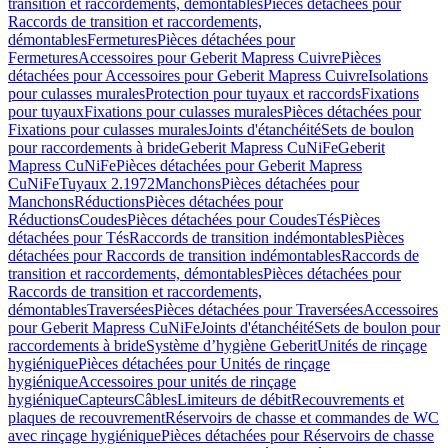
transition et raccordements, démontables
Pièces détachées pour
Raccords de transition et raccordements,
démontables
Fermetures
Pièces détachées pour
Fermetures
Accessoires pour Geberit Mapress Cuivre
Pièces
détachées pour Accessoires pour Geberit Mapress Cuivre
Isolations
pour culasses murales
Protection pour tuyaux et raccords
Fixations
pour tuyaux
Fixations pour culasses murales
Pièces détachées pour
Fixations pour culasses murales
Joints d'étanchéité
Sets de boulon
pour raccordements à bride
Geberit Mapress CuNiFe
Geberit
Mapress CuNiFe
Pièces détachées pour Geberit Mapress
CuNiFe
Tuyaux 2.1972
Manchons
Pièces détachées pour
Manchons
Réductions
Pièces détachées pour
Réductions
Coudes
Pièces détachées pour Coudes
Tés
Pièces
détachées pour Tés
Raccords de transition indémontables
Pièces
détachées pour Raccords de transition indémontables
Raccords de
transition et raccordements, démontables
Pièces détachées pour
Raccords de transition et raccordements,
démontables
Traversées
Pièces détachées pour Traversées
Accessoires
pour Geberit Mapress CuNiFe
Joints d'étanchéité
Sets de boulon pour
raccordements à bride
Système d’hygiène Geberit
Unités de rinçage
hygiénique
Pièces détachées pour Unités de rinçage
hygiénique
Accessoires pour unités de rinçage
hygiénique
Capteurs
Câbles
Limiteurs de débit
Recouvrements et
plaques de recouvrement
Réservoirs de chasse et commandes de WC
avec rinçage hygiénique
Pièces détachées pour Réservoirs de chasse