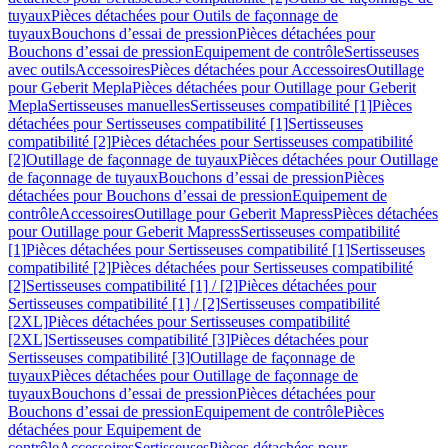
tuyaux
Pièces détachées pour Outils de façonnage de
tuyaux
Bouchons d’essai de pression
Pièces détachées pour
Bouchons d’essai de pression
Equipement de contrôle
Sertisseuses
avec outils
Accessoires
Pièces détachées pour Accessoires
Outillage
pour Geberit Mepla
Pièces détachées pour Outillage pour Geberit
Mepla
Sertisseuses manuelles
Sertisseuses compatibilité [1]
Pièces
détachées pour Sertisseuses compatibilité [1]
Sertisseuses
compatibilité [2]
Pièces détachées pour Sertisseuses compatibilité
[2]
Outillage de façonnage de tuyaux
Pièces détachées pour Outillage
de façonnage de tuyaux
Bouchons d’essai de pression
Pièces
détachées pour Bouchons d’essai de pression
Equipement de
contrôle
Accessoires
Outillage pour Geberit Mapress
Pièces détachées
pour Outillage pour Geberit Mapress
Sertisseuses compatibilité
[1]
Pièces détachées pour Sertisseuses compatibilité [1]
Sertisseuses
compatibilité [2]
Pièces détachées pour Sertisseuses compatibilité
[2]
Sertisseuses compatibilité [1] / [2]
Pièces détachées pour
Sertisseuses compatibilité [1] / [2]
Sertisseuses compatibilité
[2XL]
Pièces détachées pour Sertisseuses compatibilité
[2XL]
Sertisseuses compatibilité [3]
Pièces détachées pour
Sertisseuses compatibilité [3]
Outillage de façonnage de
tuyaux
Pièces détachées pour Outillage de façonnage de
tuyaux
Bouchons d’essai de pression
Pièces détachées pour
Bouchons d’essai de pression
Equipement de contrôle
Pièces
détachées pour Equipement de
contrôle
Accessoires
Sertisseuses
Pièces détachées pour