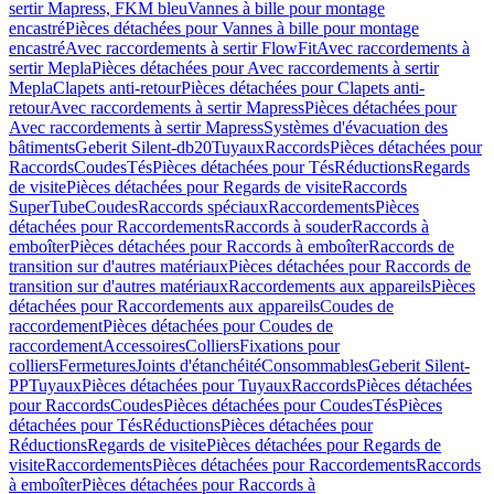
sertir Mapress, FKM bleu
Vannes à bille pour montage
encastré
Pièces détachées pour Vannes à bille pour montage
encastré
Avec raccordements à sertir FlowFit
Avec raccordements à
sertir Mepla
Pièces détachées pour Avec raccordements à sertir
Mepla
Clapets anti-retour
Pièces détachées pour Clapets anti-
retour
Avec raccordements à sertir Mapress
Pièces détachées pour
Avec raccordements à sertir Mapress
Systèmes d'évacuation des
bâtiments
Geberit Silent-db20
Tuyaux
Raccords
Pièces détachées pour
Raccords
Coudes
Tés
Pièces détachées pour Tés
Réductions
Regards
de visite
Pièces détachées pour Regards de visite
Raccords
SuperTube
Coudes
Raccords spéciaux
Raccordements
Pièces
détachées pour Raccordements
Raccords à souder
Raccords à
emboîter
Pièces détachées pour Raccords à emboîter
Raccords de
transition sur d'autres matériaux
Pièces détachées pour Raccords de
transition sur d'autres matériaux
Raccordements aux appareils
Pièces
détachées pour Raccordements aux appareils
Coudes de
raccordement
Pièces détachées pour Coudes de
raccordement
Accessoires
Colliers
Fixations pour
colliers
Fermetures
Joints d'étanchéité
Consommables
Geberit Silent-
PP
Tuyaux
Pièces détachées pour Tuyaux
Raccords
Pièces détachées
pour Raccords
Coudes
Pièces détachées pour Coudes
Tés
Pièces
détachées pour Tés
Réductions
Pièces détachées pour
Réductions
Regards de visite
Pièces détachées pour Regards de
visite
Raccordements
Pièces détachées pour Raccordements
Raccords
à emboîter
Pièces détachées pour Raccords à