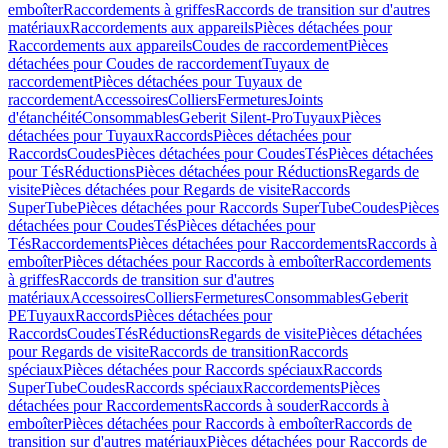
emboîter
Raccordements à griffes
Raccords de transition sur d'autres
matériaux
Raccordements aux appareils
Pièces détachées pour
Raccordements aux appareils
Coudes de raccordement
Pièces
détachées pour Coudes de raccordement
Tuyaux de
raccordement
Pièces détachées pour Tuyaux de
raccordement
Accessoires
Colliers
Fermetures
Joints
d'étanchéité
Consommables
Geberit Silent-Pro
Tuyaux
Pièces
détachées pour Tuyaux
Raccords
Pièces détachées pour
Raccords
Coudes
Pièces détachées pour Coudes
Tés
Pièces détachées
pour Tés
Réductions
Pièces détachées pour Réductions
Regards de
visite
Pièces détachées pour Regards de visite
Raccords
SuperTube
Pièces détachées pour Raccords SuperTube
Coudes
Pièces
détachées pour Coudes
Tés
Pièces détachées pour
Tés
Raccordements
Pièces détachées pour Raccordements
Raccords à
emboîter
Pièces détachées pour Raccords à emboîter
Raccordements
à griffes
Raccords de transition sur d'autres
matériaux
Accessoires
Colliers
Fermetures
Consommables
Geberit
PE
Tuyaux
Raccords
Pièces détachées pour
Raccords
Coudes
Tés
Réductions
Regards de visite
Pièces détachées
pour Regards de visite
Raccords de transition
Raccords
spéciaux
Pièces détachées pour Raccords spéciaux
Raccords
SuperTube
Coudes
Raccords spéciaux
Raccordements
Pièces
détachées pour Raccordements
Raccords à souder
Raccords à
emboîter
Pièces détachées pour Raccords à emboîter
Raccords de
transition sur d'autres matériaux
Pièces détachées pour Raccords de