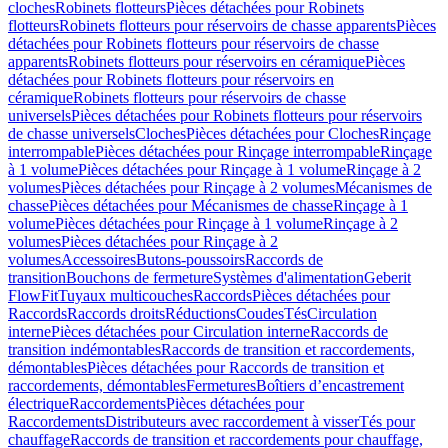
cloches
Robinets flotteurs
Pièces détachées pour Robinets
flotteurs
Robinets flotteurs pour réservoirs de chasse apparents
Pièces
détachées pour Robinets flotteurs pour réservoirs de chasse
apparents
Robinets flotteurs pour réservoirs en céramique
Pièces
détachées pour Robinets flotteurs pour réservoirs en
céramique
Robinets flotteurs pour réservoirs de chasse
universels
Pièces détachées pour Robinets flotteurs pour réservoirs
de chasse universels
Cloches
Pièces détachées pour Cloches
Rinçage
interrompable
Pièces détachées pour Rinçage interrompable
Rinçage
à 1 volume
Pièces détachées pour Rinçage à 1 volume
Rinçage à 2
volumes
Pièces détachées pour Rinçage à 2 volumes
Mécanismes de
chasse
Pièces détachées pour Mécanismes de chasse
Rinçage à 1
volume
Pièces détachées pour Rinçage à 1 volume
Rinçage à 2
volumes
Pièces détachées pour Rinçage à 2
volumes
Accessoires
Butons-poussoirs
Raccords de
transition
Bouchons de fermeture
Systèmes d'alimentation
Geberit
FlowFit
Tuyaux multicouches
Raccords
Pièces détachées pour
Raccords
Raccords droits
Réductions
Coudes
Tés
Circulation
interne
Pièces détachées pour Circulation interne
Raccords de
transition indémontables
Raccords de transition et raccordements,
démontables
Pièces détachées pour Raccords de transition et
raccordements, démontables
Fermetures
Boîtiers d’encastrement
électrique
Raccordements
Pièces détachées pour
Raccordements
Distributeurs avec raccordement à visser
Tés pour
chauffage
Raccords de transition et raccordements pour chauffage,