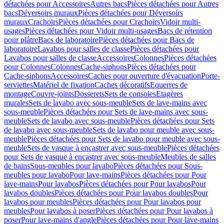
détachées pour Accessoires
Autres bacs
Pièces détachées pour Autres
bacs
Déversoirs muraux
Pièces détachées pour Déversoirs
muraux
Crachoirs
Pièces détachées pour Crachoirs
Vidoir multi-
usages
Pièces détachées pour Vidoir multi-usages
Bacs de rétention
pour plâtre
Bacs de laboratoire
Pièces détachées pour Bacs de
laboratoire
Lavabos pour salles de classe
Pièces détachées pour
Lavabos pour salles de classe
Accessoires
Colonnes
Pièces détachées
pour Colonnes
Colonnes
Cache-siphons
Pièces détachées pour
Cache-siphons
Accessoires
Caches pour ouverture d'évacuation
Porte-
serviettes
Matériel de fixation
Caches décoratifs
Equerres de
montage
Couvre-joints
Dosserets
Sets de consoles
Etagères
murales
Sets de lavabo avec sous-meuble
Sets de lave-mains avec
sous-meuble
Pièces détachées pour Sets de lave-mains avec sous-
meuble
Sets de lavabo avec sous-meuble
Pièces détachées pour Sets
de lavabo avec sous-meuble
Sets de lavabo pour meuble avec sous-
meuble
Pièces détachées pour Sets de lavabo pour meuble avec sous-
meuble
Sets de vasque à encastrer avec sous-meuble
Pièces détachées
pour Sets de vasque à encastrer avec sous-meuble
Meubles de salles
de bains
Sous-meubles pour lavabo
Pièces détachées pour Sous-
meubles pour lavabo
Pour lave-mains
Pièces détachées pour Pour
lave-mains
Pour lavabos
Pièces détachées pour Pour lavabos
Pour
lavabos doubles
Pièces détachées pour Pour lavabos doubles
Pour
lavabos pour meubles
Pièces détachées pour Pour lavabos pour
meubles
Pour lavabos à poser
Pièces détachées pour Pour lavabos à
poser
Pour lave-mains d'angle
Pièces détachées pour Pour lave-mains