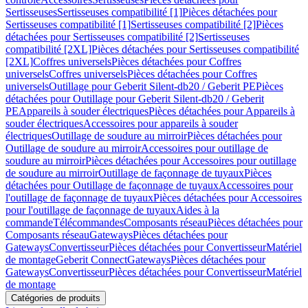
Sertisseuses
Sertisseuses compatibilité [1]
Pièces détachées pour
Sertisseuses compatibilité [1]
Sertisseuses compatibilité [2]
Pièces
détachées pour Sertisseuses compatibilité [2]
Sertisseuses
compatibilité [2XL]
Pièces détachées pour Sertisseuses compatibilité
[2XL]
Coffres universels
Pièces détachées pour Coffres
universels
Coffres universels
Pièces détachées pour Coffres
universels
Outillage pour Geberit Silent-db20 / Geberit PE
Pièces
détachées pour Outillage pour Geberit Silent-db20 / Geberit
PE
Appareils à souder électriques
Pièces détachées pour Appareils à
souder électriques
Accessoires pour appareils à souder
électriques
Outillage de soudure au mirroir
Pièces détachées pour
Outillage de soudure au mirroir
Accessoires pour outillage de
soudure au mirroir
Pièces détachées pour Accessoires pour outillage
de soudure au mirroir
Outillage de façonnage de tuyaux
Pièces
détachées pour Outillage de façonnage de tuyaux
Accessoires pour
l'outillage de façonnage de tuyaux
Pièces détachées pour Accessoires
pour l'outillage de façonnage de tuyaux
Aides à la
commande
Télécommandes
Composants réseau
Pièces détachées pour
Composants réseau
Gateways
Pièces détachées pour
Gateways
Convertisseur
Pièces détachées pour Convertisseur
Matériel
de montage
Geberit Connect
Gateways
Pièces détachées pour
Gateways
Convertisseur
Pièces détachées pour Convertisseur
Matériel
de montage
Catégories de produits