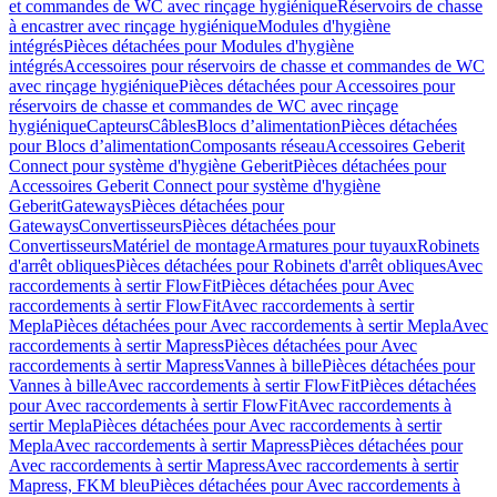
et commandes de WC avec rinçage hygiénique
Réservoirs de chasse
à encastrer avec rinçage hygiénique
Modules d'hygiène
intégrés
Pièces détachées pour Modules d'hygiène
intégrés
Accessoires pour réservoirs de chasse et commandes de WC
avec rinçage hygiénique
Pièces détachées pour Accessoires pour
réservoirs de chasse et commandes de WC avec rinçage
hygiénique
Capteurs
Câbles
Blocs d’alimentation
Pièces détachées
pour Blocs d’alimentation
Composants réseau
Accessoires Geberit
Connect pour système d'hygiène Geberit
Pièces détachées pour
Accessoires Geberit Connect pour système d'hygiène
Geberit
Gateways
Pièces détachées pour
Gateways
Convertisseurs
Pièces détachées pour
Convertisseurs
Matériel de montage
Armatures pour tuyaux
Robinets
d'arrêt obliques
Pièces détachées pour Robinets d'arrêt obliques
Avec
raccordements à sertir FlowFit
Pièces détachées pour Avec
raccordements à sertir FlowFit
Avec raccordements à sertir
Mepla
Pièces détachées pour Avec raccordements à sertir Mepla
Avec
raccordements à sertir Mapress
Pièces détachées pour Avec
raccordements à sertir Mapress
Vannes à bille
Pièces détachées pour
Vannes à bille
Avec raccordements à sertir FlowFit
Pièces détachées
pour Avec raccordements à sertir FlowFit
Avec raccordements à
sertir Mepla
Pièces détachées pour Avec raccordements à sertir
Mepla
Avec raccordements à sertir Mapress
Pièces détachées pour
Avec raccordements à sertir Mapress
Avec raccordements à sertir
Mapress, FKM bleu
Pièces détachées pour Avec raccordements à