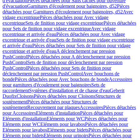
d'évacuation
Pièces détachées pour Sans caches pour ouverture
d'évacuation
Garnitures d'écoulement pour baignoires, d52
Pièces
détachées pour Garnitures d'écoulement pour baignoires, d52
Avec
vidage excentrique
Pièces détachées pour Avec vidage
excentrique
Sets de finition pour vidage excentrique
Pièces détachées
pour Sets de finition pour vidage excentrique
Avec vidage
excentrique et arrivée d'eau
Pièces détachées pour Avec vidage
excentrique et arrivée d'eau
Sets de finition pour vidage excentrique
et arrivée d'eau
Pièces détachées pour Sets de finition pour vidage
excentrique et arrivée d'eau
A déclenchement par pression
PushControl
Pièces détachées pour A déclenchement par pression
PushControl
Sets de finition pour déclenchement par pression
PushControl
Pièces détachées pour Sets de finition pour
déclenchement par pression PushControl
Avec bouchons de
bonde
Pièces détachées pour Avec bouchons de bonde
Accessoires
pour garnitures d'écoulement pour baignoires
Sets de
raccordement
Systèmes d'installation et de chasse d'eau
Geberit
Duofix
Cloisons
Pièces détachées pour Cloisons
Structures de
soutènement
Pièces détachées pour Structures de
soutènement
Recouvrement par plaques
Accessoires
Pièces détachées
pour Accessoires
Eléments d'installation
Pièces détachées pour
Eléments d'installation
Eléments pour WC
Pièces détachées pour
Eléments pour WC
Eléments pour lavabos
Pièces détachées pour
Eléments pour lavabos
Eléments pour bidets
Pièces détachées pour
Eléments pour bidets
Eléments pour urinoirs
Pièces détachées pour