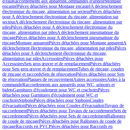
d'eau
Raccordements aux appareils
Commandes d'urinoir
Montage
encastré
Pièces détachées pour Montage encastré
A déclenchement
électronique du rinçage, alimentation sur secteur
Pièces détachées
pour A déclenchement électronique du rinçage, alimentation sur
secteur
A déclenchement électronique du rinçage, alimentation par
piles
Pièces détachées pour A déclenchement électronique du
rinçage, alimentation par piles
A déclenchement pneumatique du
rinçage
Pièces détachées pour A déclenchement pneumatique du
rinçage
Montage apparent
Pièces détachées pour Montage apparent
A
déclenchement électronique du rinçage, alimentation par piles
Pièces
détachées pour A déclenchement électronique du rinçage,
alimentation par piles
Accessoires
Pièces détachées pour
Accessoires
Sets gros œuvre et de remplacement
Pièces détachées
pour Sets gros œuvre et de remplacement
Tubes de rinçage, coudes
de rinçage et raccords
Sets de rénovation
Pièces détachées pour Sets
de rénovation
Plaques de recouvrement
Autres accessoires
Aides à la
commande
Raccordements aux appareils pour WC, urinoirs et
bidets
Garnitures d'écoulement pour WC et crachoirs
Pièces
détachées pour Garnitures d'écoulement pour WC et
crachoirs
Siphons
Pièces détachées pour Siphons
Coudes
d'évacuation
Pièces détachées pour Coudes d'évacuation
Tuyaux de
raccordement
Pièces détachées pour Tuyaux de raccordement
Sets de
raccordement
Pièces détachées pour Sets de raccordement
Rallonges
de coude de rinçage
Pièces détachées pour Rallonges de coude de
rinçage
Raccords en PVC
Pièces détachées pour Raccords en