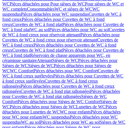
WC
Pièces détachées pour Pour sièges de WC
Pour sièges de WC et
WC complets
Consommables
WC et sièges de WC
WC
suspendus
Pièces détachées pour WC suspendus
Cuvettes de WC à
fond creux
Pièces détachées pour Cuvettes de WC à fond
creux
Cuvettes de WC à fond plat
Pièces détachées pour Cuvettes de
WC à fond plat
WC au sol
Pièces détachées pour WC au sol
Cuvettes
de WC à fond creux pour réservoir attenant
Pièces détachées pour
Cuvettes de WC à fond creux pour réservoir attenant
Cuvettes de
WC à fond creux
Pièces détachées pour Cuvettes de WC à fond
creux
Cuvettes de WC à fond plat
Pièces détachées pour Cuvettes de
WC à fond plat
Réservoirs de chasse apparents pour WC, en
céramique sanitaire
Attenant
Sièges de WC
Pièces détachées pour
Sièges de WC
Sièges de WC
Pièces détachées pour Sièges de
WC
WC Comfort
Pièces détachées pour WC Comfort
Cuvettes de
WC à fond creux surélevées
Pièces détachées pour Cuvettes de WC
à fond creux surélevées
Cuvettes de WC à fond creux
rallongées
Pièces détachées pour Cuvettes de WC à fond creux
rallongées
Cuvettes de WC à fond plat rallongées
Pièces détachées
pour Cuvettes de WC à fond plat rallongées
Sièges de WC
Comfort
Pièces détachées pour Sièges de WC Comfort
Sièges de
WC
Pièces détachées pour Sièges de WC
Lunettes de WC
Pièces
détachées pour Lunettes de WC
WC pour enfants
Pièces détachées
pour WC pour enfants
WC suspendus
Pièces détachées pour WC
suspendus
WC au sol
Pièces détachées pour WC au sol
Sièges de WC
pour enfants
Pièces détachées pour Sièges de WC pour