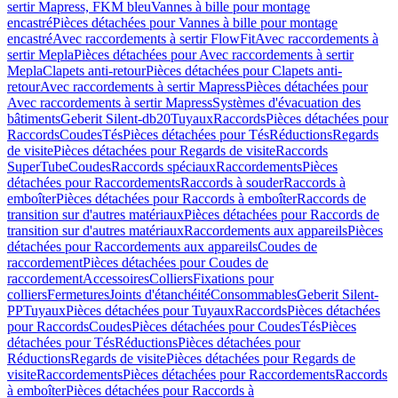
sertir Mapress, FKM bleu
Vannes à bille pour montage
encastré
Pièces détachées pour Vannes à bille pour montage
encastré
Avec raccordements à sertir FlowFit
Avec raccordements à
sertir Mepla
Pièces détachées pour Avec raccordements à sertir
Mepla
Clapets anti-retour
Pièces détachées pour Clapets anti-
retour
Avec raccordements à sertir Mapress
Pièces détachées pour
Avec raccordements à sertir Mapress
Systèmes d'évacuation des
bâtiments
Geberit Silent-db20
Tuyaux
Raccords
Pièces détachées pour
Raccords
Coudes
Tés
Pièces détachées pour Tés
Réductions
Regards
de visite
Pièces détachées pour Regards de visite
Raccords
SuperTube
Coudes
Raccords spéciaux
Raccordements
Pièces
détachées pour Raccordements
Raccords à souder
Raccords à
emboîter
Pièces détachées pour Raccords à emboîter
Raccords de
transition sur d'autres matériaux
Pièces détachées pour Raccords de
transition sur d'autres matériaux
Raccordements aux appareils
Pièces
détachées pour Raccordements aux appareils
Coudes de
raccordement
Pièces détachées pour Coudes de
raccordement
Accessoires
Colliers
Fixations pour
colliers
Fermetures
Joints d'étanchéité
Consommables
Geberit Silent-
PP
Tuyaux
Pièces détachées pour Tuyaux
Raccords
Pièces détachées
pour Raccords
Coudes
Pièces détachées pour Coudes
Tés
Pièces
détachées pour Tés
Réductions
Pièces détachées pour
Réductions
Regards de visite
Pièces détachées pour Regards de
visite
Raccordements
Pièces détachées pour Raccordements
Raccords
à emboîter
Pièces détachées pour Raccords à