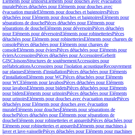
Eléments pour urinoirs
Eléments pour douches avec évacuation
murale
Pièces détachées pour Eléments pour douches avec
évacuation murale
Eléments pour douches et baignoires
Pièces
détachées pour Eléments pour douches et baignoires
Eléments pour
séparations de douche
Pièces détachées pour Eléments pour
séparations de douche
Eléments pour déversoirs
Pièces détachées
pour Eléments pour déversoirs
Eléments pour robinetteries
Pièces
détachées pour Eléments pour robinetteries
Eléments pour charges de
console
Pièces détachées pour Eléments pour charges de
console
Eléments pour éviers
Pièces détachées pour Eléments pour
éviers
Accessoires
Pièces détachées pour Accessoires
Geberit
GIS
Cloisons
Structures de soutènement
Accessoires pour
préfabrications
Accessoires pour l'isolation acoustique
Recouvrement
par plaques
Eléments d'installation
Pièces détachées pour Eléments
d'installation
Eléments pour WC
Pièces détachées pour Eléments
pour WC
Eléments pour lavabos
Pièces détachées pour Eléments
pour lavabos
Eléments pour bidets
Pièces détachées pour Eléments
pour bidets
Eléments pour urinoirs
Pièces détachées pour Eléments
pour urinoirs
Eléments pour douches avec évacuation murale
Pièces
détachées pour Eléments pour douches avec évacuation
murale
Éléments pour douches
Éléments pour séparations de
douche
Pièces détachées pour Éléments pour séparations de
douche
Eléments pour robinetteries et appareils
Pièces détachées pour
Eléments pour robinetteries et appareils
Eléments pour machines à
laver et lave-vaisselle
Pièces détachées pour Eléments pour machines