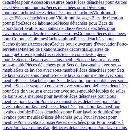
détachées pour Accessoires
Autres bacs
Pièces détachées pour Autres
bacs
Déversoirs muraux
Pièces détachées pour Déversoirs
muraux
Crachoirs
Pièces détachées pour Crachoirs
Vidoir multi-
usages
Pièces détachées pour Vidoir multi-usages
Bacs de rétention
pour plâtre
Bacs de laboratoire
Pièces détachées pour Bacs de
laboratoire
Lavabos pour salles de classe
Pièces détachées pour
Lavabos pour salles de classe
Accessoires
Colonnes
Pièces détachées
pour Colonnes
Colonnes
Cache-siphons
Pièces détachées pour
Cache-siphons
Accessoires
Caches pour ouverture d'évacuation
Porte-
serviettes
Matériel de fixation
Caches décoratifs
Equerres de
montage
Couvre-joints
Dosserets
Sets de consoles
Etagères
murales
Sets de lavabo avec sous-meuble
Sets de lave-mains avec
sous-meuble
Pièces détachées pour Sets de lave-mains avec sous-
meuble
Sets de lavabo avec sous-meuble
Pièces détachées pour Sets
de lavabo avec sous-meuble
Sets de lavabo pour meuble avec sous-
meuble
Pièces détachées pour Sets de lavabo pour meuble avec sous-
meuble
Sets de vasque à encastrer avec sous-meuble
Pièces détachées
pour Sets de vasque à encastrer avec sous-meuble
Meubles de salles
de bains
Sous-meubles pour lavabo
Pièces détachées pour Sous-
meubles pour lavabo
Pour lave-mains
Pièces détachées pour Pour
lave-mains
Pour lavabos
Pièces détachées pour Pour lavabos
Pour
lavabos doubles
Pièces détachées pour Pour lavabos doubles
Pour
lavabos pour meubles
Pièces détachées pour Pour lavabos pour
meubles
Pour lavabos à poser
Pièces détachées pour Pour lavabos à
poser
Pour lave-mains d'angle
Pièces détachées pour Pour lave-mains