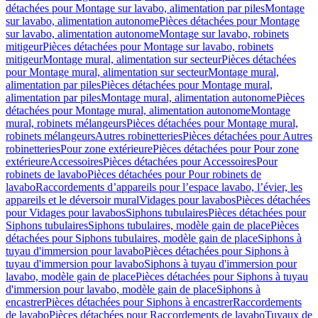
détachées pour Montage sur lavabo, alimentation par piles
Montage
sur lavabo, alimentation autonome
Pièces détachées pour Montage
sur lavabo, alimentation autonome
Montage sur lavabo, robinets
mitigeur
Pièces détachées pour Montage sur lavabo, robinets
mitigeur
Montage mural, alimentation sur secteur
Pièces détachées
pour Montage mural, alimentation sur secteur
Montage mural,
alimentation par piles
Pièces détachées pour Montage mural,
alimentation par piles
Montage mural, alimentation autonome
Pièces
détachées pour Montage mural, alimentation autonome
Montage
mural, robinets mélangeurs
Pièces détachées pour Montage mural,
robinets mélangeurs
Autres robinetteries
Pièces détachées pour Autres
robinetteries
Pour zone extérieure
Pièces détachées pour Pour zone
extérieure
Accessoires
Pièces détachées pour Accessoires
Pour
robinets de lavabo
Pièces détachées pour Pour robinets de
lavabo
Raccordements d’appareils pour l’espace lavabo, l’évier, les
appareils et le déversoir mural
Vidages pour lavabos
Pièces détachées
pour Vidages pour lavabos
Siphons tubulaires
Pièces détachées pour
Siphons tubulaires
Siphons tubulaires, modèle gain de place
Pièces
détachées pour Siphons tubulaires, modèle gain de place
Siphons à
tuyau d'immersion pour lavabo
Pièces détachées pour Siphons à
tuyau d'immersion pour lavabo
Siphons à tuyau d'immersion pour
lavabo, modèle gain de place
Pièces détachées pour Siphons à tuyau
d'immersion pour lavabo, modèle gain de place
Siphons à
encastrer
Pièces détachées pour Siphons à encastrer
Raccordements
de lavabo
Pièces détachées pour Raccordements de lavabo
Tuyaux de