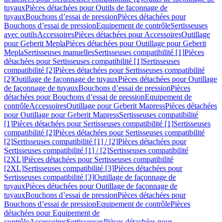
tuyaux
Pièces détachées pour Outils de façonnage de
tuyaux
Bouchons d’essai de pression
Pièces détachées pour
Bouchons d’essai de pression
Equipement de contrôle
Sertisseuses
avec outils
Accessoires
Pièces détachées pour Accessoires
Outillage
pour Geberit Mepla
Pièces détachées pour Outillage pour Geberit
Mepla
Sertisseuses manuelles
Sertisseuses compatibilité [1]
Pièces
détachées pour Sertisseuses compatibilité [1]
Sertisseuses
compatibilité [2]
Pièces détachées pour Sertisseuses compatibilité
[2]
Outillage de façonnage de tuyaux
Pièces détachées pour Outillage
de façonnage de tuyaux
Bouchons d’essai de pression
Pièces
détachées pour Bouchons d’essai de pression
Equipement de
contrôle
Accessoires
Outillage pour Geberit Mapress
Pièces détachées
pour Outillage pour Geberit Mapress
Sertisseuses compatibilité
[1]
Pièces détachées pour Sertisseuses compatibilité [1]
Sertisseuses
compatibilité [2]
Pièces détachées pour Sertisseuses compatibilité
[2]
Sertisseuses compatibilité [1] / [2]
Pièces détachées pour
Sertisseuses compatibilité [1] / [2]
Sertisseuses compatibilité
[2XL]
Pièces détachées pour Sertisseuses compatibilité
[2XL]
Sertisseuses compatibilité [3]
Pièces détachées pour
Sertisseuses compatibilité [3]
Outillage de façonnage de
tuyaux
Pièces détachées pour Outillage de façonnage de
tuyaux
Bouchons d’essai de pression
Pièces détachées pour
Bouchons d’essai de pression
Equipement de contrôle
Pièces
détachées pour Equipement de
contrôle
Accessoires
Sertisseuses
Pièces détachées pour