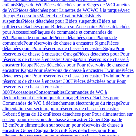
enfants
Sièges de WC
Pièces détachées pour Sièges de WC
Lunettes
de WC
Pièces détachées pour Lunettes de WC
WC à la turque
Avec
rinçage
Accessoires
Matériel de fixation
Bidets
Bidets
suspendus
Pièces détachées pour Bidets suspendus
Bidets au
sol
Pièces détachées pour Bidets au sol
Accessoires
Pièces détachées
pour Accessoires
Plaques de commande et commandes de
WC
Plaques de commande
Pièces détachées pour Plaques de
commande
Pour réservoirs de chasse à encastrer Sigma
Pièces
détachées pour Pour réservoirs de chasse à encastrer Sigma
Pour
réservoirs de chasse à encastrer Omega
Pièces détachées pour Pour
réservoirs de chasse à encastrer Omega
Pour réservoirs de chasse à
encastrer Kappa
Pièces détachées pour Pour réservoirs de chasse à
encastrer Kappa
Pour réservoirs de chasse à encastrer Twinline
Pièces
détachées pour Pour réservoirs de chasse à encastrer Twinline
Pour
réservoirs de chasse à encastrer 300T
Pièces détachées pour Pour
réservoirs de chasse à encastrer
300T
Accessoires
Consommables
Commandes de WC à
déclenchement électronique du rinçage
Pièces détachées pour
Commandes de WC à déclenchement électronique du rinçage
Pour
alimentation sur secteur, pour réservoirs de chasse à encastrer
Geberit Sigma de 12 cm
Pièces détachées pour Pour alimentation sur
secteur, pour réservoirs de chasse à encastrer Geberit Sigma de
12 cm
Pour alimentation sur secteur, pour réservoirs de chasse à
encastrer Geberit Sigma de 8 cm
Pièces détachées pour Pour
alimentation sur secteur, pour réservoirs de chasse à encastrer