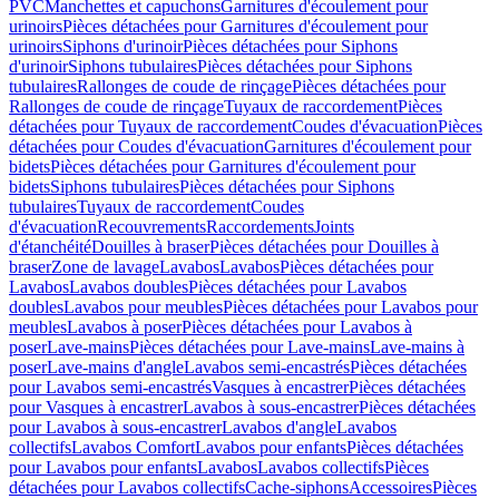
PVC
Manchettes et capuchons
Garnitures d'écoulement pour
urinoirs
Pièces détachées pour Garnitures d'écoulement pour
urinoirs
Siphons d'urinoir
Pièces détachées pour Siphons
d'urinoir
Siphons tubulaires
Pièces détachées pour Siphons
tubulaires
Rallonges de coude de rinçage
Pièces détachées pour
Rallonges de coude de rinçage
Tuyaux de raccordement
Pièces
détachées pour Tuyaux de raccordement
Coudes d'évacuation
Pièces
détachées pour Coudes d'évacuation
Garnitures d'écoulement pour
bidets
Pièces détachées pour Garnitures d'écoulement pour
bidets
Siphons tubulaires
Pièces détachées pour Siphons
tubulaires
Tuyaux de raccordement
Coudes
d'évacuation
Recouvrements
Raccordements
Joints
d'étanchéité
Douilles à braser
Pièces détachées pour Douilles à
braser
Zone de lavage
Lavabos
Lavabos
Pièces détachées pour
Lavabos
Lavabos doubles
Pièces détachées pour Lavabos
doubles
Lavabos pour meubles
Pièces détachées pour Lavabos pour
meubles
Lavabos à poser
Pièces détachées pour Lavabos à
poser
Lave-mains
Pièces détachées pour Lave-mains
Lave-mains à
poser
Lave-mains d'angle
Lavabos semi-encastrés
Pièces détachées
pour Lavabos semi-encastrés
Vasques à encastrer
Pièces détachées
pour Vasques à encastrer
Lavabos à sous-encastrer
Pièces détachées
pour Lavabos à sous-encastrer
Lavabos d'angle
Lavabos
collectifs
Lavabos Comfort
Lavabos pour enfants
Pièces détachées
pour Lavabos pour enfants
Lavabos
Lavabos collectifs
Pièces
détachées pour Lavabos collectifs
Cache-siphons
Accessoires
Pièces