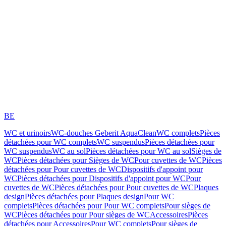
BE
WC et urinoirs
WC-douches Geberit AquaClean
WC complets
Pièces
détachées pour WC complets
WC suspendus
Pièces détachées pour
WC suspendus
WC au sol
Pièces détachées pour WC au sol
Sièges de
WC
Pièces détachées pour Sièges de WC
Pour cuvettes de WC
Pièces
détachées pour Pour cuvettes de WC
Dispositifs d'appoint pour
WC
Pièces détachées pour Dispositifs d'appoint pour WC
Pour
cuvettes de WC
Pièces détachées pour Pour cuvettes de WC
Plaques
design
Pièces détachées pour Plaques design
Pour WC
complets
Pièces détachées pour Pour WC complets
Pour sièges de
WC
Pièces détachées pour Pour sièges de WC
Accessoires
Pièces
détachées pour Accessoires
Pour WC complets
Pour sièges de