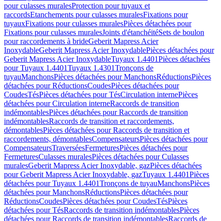
pour culasses murales
Protection pour tuyaux et
raccords
Etanchements pour culasses murales
Fixations pour
tuyaux
Fixations pour culasses murales
Pièces détachées pour
Fixations pour culasses murales
Joints d'étanchéité
Sets de boulon
pour raccordements à bride
Geberit Mapress Acier
Inoxydable
Geberit Mapress Acier Inoxydable
Pièces détachées pour
Geberit Mapress Acier Inoxydable
Tuyaux 1.4401
Pièces détachées
pour Tuyaux 1.4401
Tuyaux 1.4301
Tronçons de
tuyau
Manchons
Pièces détachées pour Manchons
Réductions
Pièces
détachées pour Réductions
Coudes
Pièces détachées pour
Coudes
Tés
Pièces détachées pour Tés
Circulation interne
Pièces
détachées pour Circulation interne
Raccords de transition
indémontables
Pièces détachées pour Raccords de transition
indémontables
Raccords de transition et raccordements,
démontables
Pièces détachées pour Raccords de transition et
raccordements, démontables
Compensateurs
Pièces détachées pour
Compensateurs
Traversées
Fermetures
Pièces détachées pour
Fermetures
Culasses murales
Pièces détachées pour Culasses
murales
Geberit Mapress Acier Inoxydable, gaz
Pièces détachées
pour Geberit Mapress Acier Inoxydable, gaz
Tuyaux 1.4401
Pièces
détachées pour Tuyaux 1.4401
Tronçons de tuyau
Manchons
Pièces
détachées pour Manchons
Réductions
Pièces détachées pour
Réductions
Coudes
Pièces détachées pour Coudes
Tés
Pièces
détachées pour Tés
Raccords de transition indémontables
Pièces
détachées pour Raccords de transition indémontables
Raccords de