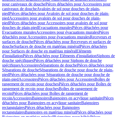
pour caniveaux de douche
Pièces détachées pour Accessoires pour
caniveaux de douche
Avaloirs de sol pour douches de plain-
pied
Pièces détachées pour Avaloirs de sol pour douches de plain-
pied
Accessoires pour avaloirs de sol pour douches de plain-
pied
Pièces détachées pour Accessoires pour avaloirs de sol pour
douches de plain-pied
Evacuations murales
Pièces détachées pour
Evacuations murales
Accessoires pour évacuations murales
Pièces
détachées pour Accessoires pour évacuations murales
Receveurs et
surfaces de douche
Pièces détachées pour Receveurs et surfaces de
douche
Surfaces de douche en matériau minéral
Pièces détachées
pour Surfaces de douche en matériau minéral
Eléments
d'installation
Pièces détachées pour Eléments d'installation
Siphons de
douche spécifiques
Pièces détachées pour Siphons de douche
spécifiques
Accessoires
Séparations de douche
Pièces détachées pour
Séparations de douche
Séparations de douche pour douche de plain-
pied
Pièces détachées pour Séparations de douche pour douche de
plain-pied
Accessoires
Pièces détachées pour Accessoires
Boîtes de
rangement de recoin pour douches
Pièces détachées pour Boîtes de
rangement de recoin pour douches
Boîtes de rangement de
recoin
Pièces détachées pour Boîtes de rangement de
recoin
Accessoires
Baignoires
Baignoires en acrylique sanitaire
Pièces
détachées pour Baignoires en acrylique sanitaire
Baignoires
rectangulaires
Pièces détachées pour Baignoires
rectangulaires
Baignoires en matériau minéral
Pièces détachées pour
Baignoires en matériau minéral
Baignoires pour bébés
Pièces