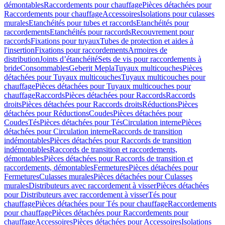
démontables
Raccordements pour chauffage
Pièces détachées pour
Raccordements pour chauffage
Accessoires
Isolations pour culasses
murales
Etanchéités pour tubes et raccords
Etanchéités pour
raccordements
Etanchéités pour raccords
Recouvrement pour
raccords
Fixations pour tuyaux
Tubes de protection et aides à
l'insertion
Fixations pour raccordements
Armoires de
distribution
Joints d’étanchéité
Sets de vis pour raccordements à
bride
Consommables
Geberit Mepla
Tuyaux multicouches
Pièces
détachées pour Tuyaux multicouches
Tuyaux multicouches pour
chauffage
Pièces détachées pour Tuyaux multicouches pour
chauffage
Raccords
Pièces détachées pour Raccords
Raccords
droits
Pièces détachées pour Raccords droits
Réductions
Pièces
détachées pour Réductions
Coudes
Pièces détachées pour
Coudes
Tés
Pièces détachées pour Tés
Circulation interne
Pièces
détachées pour Circulation interne
Raccords de transition
indémontables
Pièces détachées pour Raccords de transition
indémontables
Raccords de transition et raccordements,
démontables
Pièces détachées pour Raccords de transition et
raccordements, démontables
Fermetures
Pièces détachées pour
Fermetures
Culasses murales
Pièces détachées pour Culasses
murales
Distributeurs avec raccordement à visser
Pièces détachées
pour Distributeurs avec raccordement à visser
Tés pour
chauffage
Pièces détachées pour Tés pour chauffage
Raccordements
pour chauffage
Pièces détachées pour Raccordements pour
chauffage
Accessoires
Pièces détachées pour Accessoires
Isolations