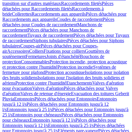
transition sur d'autres matériaux
Raccordements filetés
Pièces
détachées pour Raccordements filetés
Raccordements à
bride
Collerettes
Raccordements aux appareils
Pièces détachées pour
Raccordements aux appareils
Coudes de raccordement
Pièces
détachées pour Coudes de raccordement
Manchons de
raccordement
Pièces détachées pour Manchons de
raccordement
Tuyaux de raccordement
Pièces détachées pour Tuyaux
de raccordement
Siphons tubulaires
Pièces détachées pour Siphons
tubulaires
Coupes-air
Pièces détachées pour Coupes-
air
Accessoires
Colliers
Fixations pour colliers
Gouttières de
soutènement
Fermetures
Joints d'étanchéité
Bouchons de
protection
Consommables
Protection incendie, protection acoustique
et protection contre l'humidité
Protection incendie
Systèmes de
fermeture pour plafond
Protection acoustique
Isolations pour isolation
des bruits solidiens
Isolations pour l'isolation des bruits solidiens et
aériens
Protection contre l'humidité
Etanchements
Valves d'aération
pour évacuation
Valves d'aération
Pièces détachées pour Valves
d'aération
Valves de retenue d'énergie
Evacuation des toitures Geberit
Pluvia
Entonnoirs
Pièces détachées pour Entonnoirs
Entonnoirs
jusqu'à 12 l/s
Pièces détachées pour Entonnoirs jusqu'à 12
l/s
Entonnoirs jusqu'à 25 l/s
Pièces détachées pour Entonnoirs jusqu'à
25 l/s
Entonnoirs pour chéneaux
Pièces détachées pour Entonnoirs
pour chéneaux
Entonnoirs jusqu'à 12 l/s
Pièces détachées pour
Entonnoirs jusqu'à 12 l/s
Entonnoirs jusqu'à 25 l/s
Pièces détachées
pour Entonnoirs jusqu'à 25 l/s
Eléments pare-vapeur
Pièces détachées