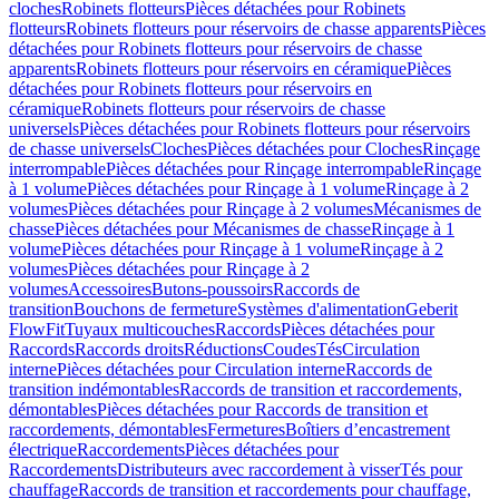
cloches
Robinets flotteurs
Pièces détachées pour Robinets
flotteurs
Robinets flotteurs pour réservoirs de chasse apparents
Pièces
détachées pour Robinets flotteurs pour réservoirs de chasse
apparents
Robinets flotteurs pour réservoirs en céramique
Pièces
détachées pour Robinets flotteurs pour réservoirs en
céramique
Robinets flotteurs pour réservoirs de chasse
universels
Pièces détachées pour Robinets flotteurs pour réservoirs
de chasse universels
Cloches
Pièces détachées pour Cloches
Rinçage
interrompable
Pièces détachées pour Rinçage interrompable
Rinçage
à 1 volume
Pièces détachées pour Rinçage à 1 volume
Rinçage à 2
volumes
Pièces détachées pour Rinçage à 2 volumes
Mécanismes de
chasse
Pièces détachées pour Mécanismes de chasse
Rinçage à 1
volume
Pièces détachées pour Rinçage à 1 volume
Rinçage à 2
volumes
Pièces détachées pour Rinçage à 2
volumes
Accessoires
Butons-poussoirs
Raccords de
transition
Bouchons de fermeture
Systèmes d'alimentation
Geberit
FlowFit
Tuyaux multicouches
Raccords
Pièces détachées pour
Raccords
Raccords droits
Réductions
Coudes
Tés
Circulation
interne
Pièces détachées pour Circulation interne
Raccords de
transition indémontables
Raccords de transition et raccordements,
démontables
Pièces détachées pour Raccords de transition et
raccordements, démontables
Fermetures
Boîtiers d’encastrement
électrique
Raccordements
Pièces détachées pour
Raccordements
Distributeurs avec raccordement à visser
Tés pour
chauffage
Raccords de transition et raccordements pour chauffage,