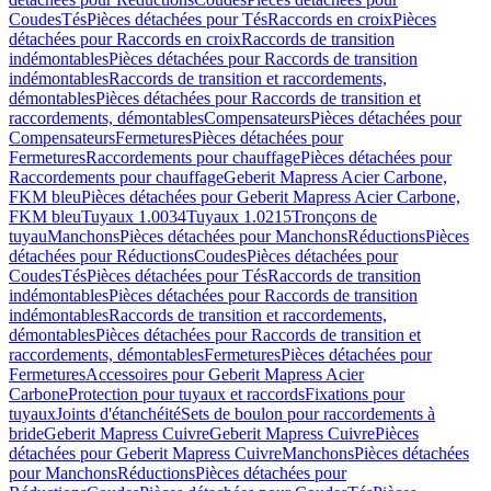
Coudes
Tés
Pièces détachées pour Tés
Raccords en croix
Pièces
détachées pour Raccords en croix
Raccords de transition
indémontables
Pièces détachées pour Raccords de transition
indémontables
Raccords de transition et raccordements,
démontables
Pièces détachées pour Raccords de transition et
raccordements, démontables
Compensateurs
Pièces détachées pour
Compensateurs
Fermetures
Pièces détachées pour
Fermetures
Raccordements pour chauffage
Pièces détachées pour
Raccordements pour chauffage
Geberit Mapress Acier Carbone,
FKM bleu
Pièces détachées pour Geberit Mapress Acier Carbone,
FKM bleu
Tuyaux 1.0034
Tuyaux 1.0215
Tronçons de
tuyau
Manchons
Pièces détachées pour Manchons
Réductions
Pièces
détachées pour Réductions
Coudes
Pièces détachées pour
Coudes
Tés
Pièces détachées pour Tés
Raccords de transition
indémontables
Pièces détachées pour Raccords de transition
indémontables
Raccords de transition et raccordements,
démontables
Pièces détachées pour Raccords de transition et
raccordements, démontables
Fermetures
Pièces détachées pour
Fermetures
Accessoires pour Geberit Mapress Acier
Carbone
Protection pour tuyaux et raccords
Fixations pour
tuyaux
Joints d'étanchéité
Sets de boulon pour raccordements à
bride
Geberit Mapress Cuivre
Geberit Mapress Cuivre
Pièces
détachées pour Geberit Mapress Cuivre
Manchons
Pièces détachées
pour Manchons
Réductions
Pièces détachées pour