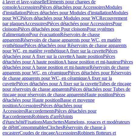
à laver et lave-vaisselle
Eléments pour charges de
console
Accessoires
Pièces détachées pour Accessoires
Modules
d'installation
Pièces détachées pour Modules d'installation
Modules
pour WC
Pièces détachées pour Modules pour WC
Recouvrement
par plaques
Accessoires
Pièces détachées pour Accessoires
Pour
cloisons
Pièces détachées pour Pour cloisons
Pour systèmes
d'alimentation
Pour évacuation
Réservoirs de chasse
apparents
Réservoirs de chasse apparents pour WC, en matière
synthétique
Pièces détachées pour Réservoirs de chasse apparents
pour WC, en matière synthétique
A fixer sur la cuvette
Pièces
détachées pour A fixer sur la cuvette
A haute position
Pièces
détachées pour A haute position
A basse position et mi-hauteur
Pièces
détachées pour A basse position et mi-hauteur
Réservoirs de chasse
apparents pour WC, en céramique
Pièces détachées pour Réservoirs
de chasse apparents pour WC, en céramique
A fixer sur la
cuvette
Pièces détachées pour A fixer sur la cuvette
Tubes de rinçage
pour réservoirs de chasse apparents
Pièces détachées pour Tubes de
rinçage pour réservoirs de chasse apparents
Haute position
Pièces
détachées pour Haute position
Basse et moyenne
position
Accessoires
Pièces détachées pour
Accessoires
Raccordements
Pièces détachées pour
Raccordements
Robinets d'arrêt
Joints
d'étanchéité
Fixations
Manchettes
Mamelons, rosaces et modérateurs
de débit
Consommables
Cloches
Réservoirs de chasse à
encastrer
Coudes de rinçage
Accessoires
Robinets flotteurs et