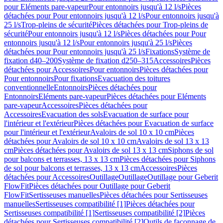
pour Eléments pare-vapeur
Pour entonnoirs jusqu'à 12 l/s
Pièces
détachées pour Pour entonnoirs jusqu'à 12 l/s
Pour entonnoirs jusqu'à
25 l/s
Trop-pleins de sécurité
Pièces détachées pour Trop-pleins de
sécurité
Pour entonnoirs jusqu'à 12 l/s
Pièces détachées pour Pour
entonnoirs jusqu'à 12 l/s
Pour entonnoirs jusqu'à 25 l/s
Pièces
détachées pour Pour entonnoirs jusqu'à 25 l/s
Fixations
Système de
fixation d40–200
Système de fixation d250–315
Accessoires
Pièces
détachées pour Accessoires
Pour entonnoirs
Pièces détachées pour
Pour entonnoirs
Pour fixations
Evacuation des toitures
conventionnelle
Entonnoirs
Pièces détachées pour
Entonnoirs
Eléments pare-vapeur
Pièces détachées pour Eléments
pare-vapeur
Accessoires
Pièces détachées pour
Accessoires
Evacuation des sols
Evacuation de surface pour
l'intérieur et l'extérieur
Pièces détachées pour Evacuation de surface
pour l'intérieur et l'extérieur
Avaloirs de sol 10 x 10 cm
Pièces
détachées pour Avaloirs de sol 10 x 10 cm
Avaloirs de sol 13 x 13
cm
Pièces détachées pour Avaloirs de sol 13 x 13 cm
Siphons de sol
pour balcons et terrasses, 13 x 13 cm
Pièces détachées pour Siphons
de sol pour balcons et terrasses, 13 x 13 cm
Accessoires
Pièces
détachées pour Accessoires
Outillage
Outillage
Outillage pour Geberit
FlowFit
Pièces détachées pour Outillage pour Geberit
FlowFit
Sertisseuses manuelles
Pièces détachées pour Sertisseuses
manuelles
Sertisseuses compatibilité [1]
Pièces détachées pour
Sertisseuses compatibilité [1]
Sertisseuses compatibilité [2]
Pièces
détachées pour Sertisseuses compatibilité [2]
Outils de façonnage de