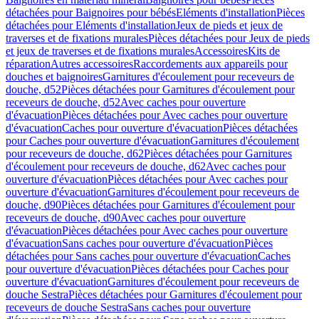
détachées pour Baignoires pour bébés
Eléments d'installation
Pièces
détachées pour Eléments d'installation
Jeux de pieds et jeux de
traverses et de fixations murales
Pièces détachées pour Jeux de pieds
et jeux de traverses et de fixations murales
Accessoires
Kits de
réparation
Autres accessoires
Raccordements aux appareils pour
douches et baignoires
Garnitures d'écoulement pour receveurs de
douche, d52
Pièces détachées pour Garnitures d'écoulement pour
receveurs de douche, d52
Avec caches pour ouverture
d'évacuation
Pièces détachées pour Avec caches pour ouverture
d'évacuation
Caches pour ouverture d'évacuation
Pièces détachées
pour Caches pour ouverture d'évacuation
Garnitures d'écoulement
pour receveurs de douche, d62
Pièces détachées pour Garnitures
d'écoulement pour receveurs de douche, d62
Avec caches pour
ouverture d'évacuation
Pièces détachées pour Avec caches pour
ouverture d'évacuation
Garnitures d'écoulement pour receveurs de
douche, d90
Pièces détachées pour Garnitures d'écoulement pour
receveurs de douche, d90
Avec caches pour ouverture
d'évacuation
Pièces détachées pour Avec caches pour ouverture
d'évacuation
Sans caches pour ouverture d'évacuation
Pièces
détachées pour Sans caches pour ouverture d'évacuation
Caches
pour ouverture d'évacuation
Pièces détachées pour Caches pour
ouverture d'évacuation
Garnitures d'écoulement pour receveurs de
douche Sestra
Pièces détachées pour Garnitures d'écoulement pour
receveurs de douche Sestra
Sans caches pour ouverture