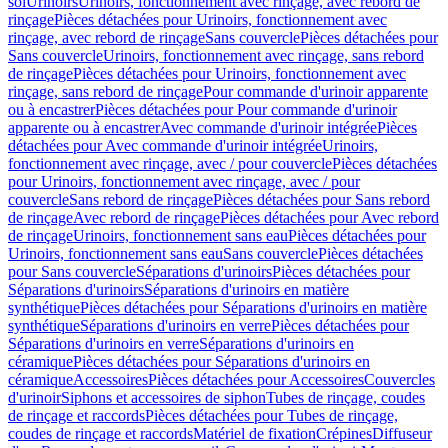
sol
Urinoirs
Urinoirs, fonctionnement avec rinçage, avec rebord de
rinçage
Pièces détachées pour Urinoirs, fonctionnement avec
rinçage, avec rebord de rinçage
Sans couvercle
Pièces détachées pour
Sans couvercle
Urinoirs, fonctionnement avec rinçage, sans rebord
de rinçage
Pièces détachées pour Urinoirs, fonctionnement avec
rinçage, sans rebord de rinçage
Pour commande d'urinoir apparente
ou à encastrer
Pièces détachées pour Pour commande d'urinoir
apparente ou à encastrer
Avec commande d'urinoir intégrée
Pièces
détachées pour Avec commande d'urinoir intégrée
Urinoirs,
fonctionnement avec rinçage, avec / pour couvercle
Pièces détachées
pour Urinoirs, fonctionnement avec rinçage, avec / pour
couvercle
Sans rebord de rinçage
Pièces détachées pour Sans rebord
de rinçage
Avec rebord de rinçage
Pièces détachées pour Avec rebord
de rinçage
Urinoirs, fonctionnement sans eau
Pièces détachées pour
Urinoirs, fonctionnement sans eau
Sans couvercle
Pièces détachées
pour Sans couvercle
Séparations d'urinoirs
Pièces détachées pour
Séparations d'urinoirs
Séparations d'urinoirs en matière
synthétique
Pièces détachées pour Séparations d'urinoirs en matière
synthétique
Séparations d'urinoirs en verre
Pièces détachées pour
Séparations d'urinoirs en verre
Séparations d'urinoirs en
céramique
Pièces détachées pour Séparations d'urinoirs en
céramique
Accessoires
Pièces détachées pour Accessoires
Couvercles
d'urinoir
Siphons et accessoires de siphon
Tubes de rinçage, coudes
de rinçage et raccords
Pièces détachées pour Tubes de rinçage,
coudes de rinçage et raccords
Matériel de fixation
Crépines
Diffuseur