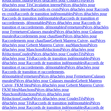
Réductions
Coudes
Pièces détachées pour Coudes
Tés
Pièces
détachées pour Tés
Circulation interne
Pièces détachées pour
Circulation interne
Raccords en croix
Pièces détachées pour Raccords
en croix
Raccords de transition indémontables
Pièces détachées pour
Raccords de transition indémontables
Raccords de transition et
raccordements, démontables
Pièces détachées pour Raccords de
transition et raccordements, démontables
Fermetures
Pièces détachées
pour Fermetures
Culasses murales
Pièces détachées pour Culasses
murales
Raccordements pour chauffage
Pièces détachées pour
Raccordements pour chauffage
Geberit Mapress Cuivre, gaz
Pièces
détachées pour Geberit Mapress Cuivre, gaz
Manchons
Pièces
détachées pour Manchons
Réductions
Pièces détachées pour
Réductions
Coudes
Pièces détachées pour Coudes
Tés
Pièces
détachées pour Tés
Raccords de transition indémontables
Pièces
détachées pour Raccords de transition indémontables
Raccords de
transition et raccordements, démontables
Pièces détachées pour
Raccords de transition et raccordements,
démontables
Fermetures
Pièces détachées pour Fermetures
Culasses
murales
Pièces détachées pour Culasses murales
Geberit Mapress
Cuivre, FKM bleu
Pièces détachées pour Geberit Mapress Cuivre,
FKM bleu
Manchons
Pièces détachées pour
Manchons
Réductions
Pièces détachées pour
Réductions
Coudes
Pièces détachées pour Coudes
Tés
Pièces
détachées pour Tés
Raccords de transition indémontables
Pièces
détachées pour Raccords de transition indémontables
Raccords de