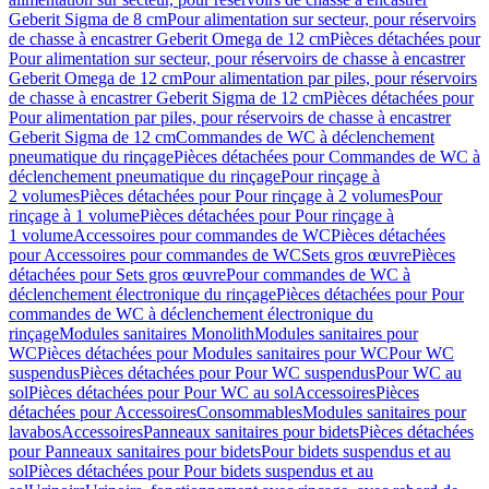
Geberit Sigma de 8 cm
Pour alimentation sur secteur, pour réservoirs
de chasse à encastrer Geberit Omega de 12 cm
Pièces détachées pour
Pour alimentation sur secteur, pour réservoirs de chasse à encastrer
Geberit Omega de 12 cm
Pour alimentation par piles, pour réservoirs
de chasse à encastrer Geberit Sigma de 12 cm
Pièces détachées pour
Pour alimentation par piles, pour réservoirs de chasse à encastrer
Geberit Sigma de 12 cm
Commandes de WC à déclenchement
pneumatique du rinçage
Pièces détachées pour Commandes de WC à
déclenchement pneumatique du rinçage
Pour rinçage à
2 volumes
Pièces détachées pour Pour rinçage à 2 volumes
Pour
rinçage à 1 volume
Pièces détachées pour Pour rinçage à
1 volume
Accessoires pour commandes de WC
Pièces détachées
pour Accessoires pour commandes de WC
Sets gros œuvre
Pièces
détachées pour Sets gros œuvre
Pour commandes de WC à
déclenchement électronique du rinçage
Pièces détachées pour Pour
commandes de WC à déclenchement électronique du
rinçage
Modules sanitaires Monolith
Modules sanitaires pour
WC
Pièces détachées pour Modules sanitaires pour WC
Pour WC
suspendus
Pièces détachées pour Pour WC suspendus
Pour WC au
sol
Pièces détachées pour Pour WC au sol
Accessoires
Pièces
détachées pour Accessoires
Consommables
Modules sanitaires pour
lavabos
Accessoires
Panneaux sanitaires pour bidets
Pièces détachées
pour Panneaux sanitaires pour bidets
Pour bidets suspendus et au
sol
Pièces détachées pour Pour bidets suspendus et au