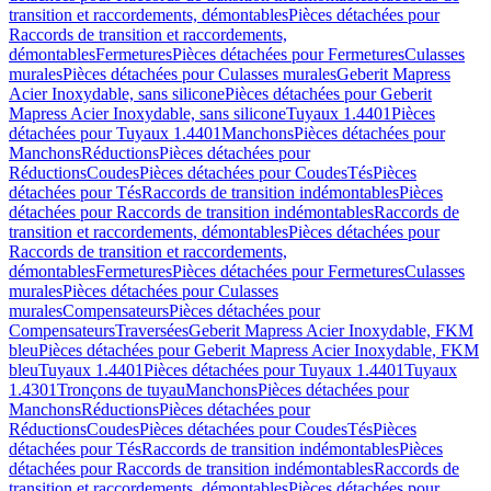
transition et raccordements, démontables
Pièces détachées pour
Raccords de transition et raccordements,
démontables
Fermetures
Pièces détachées pour Fermetures
Culasses
murales
Pièces détachées pour Culasses murales
Geberit Mapress
Acier Inoxydable, sans silicone
Pièces détachées pour Geberit
Mapress Acier Inoxydable, sans silicone
Tuyaux 1.4401
Pièces
détachées pour Tuyaux 1.4401
Manchons
Pièces détachées pour
Manchons
Réductions
Pièces détachées pour
Réductions
Coudes
Pièces détachées pour Coudes
Tés
Pièces
détachées pour Tés
Raccords de transition indémontables
Pièces
détachées pour Raccords de transition indémontables
Raccords de
transition et raccordements, démontables
Pièces détachées pour
Raccords de transition et raccordements,
démontables
Fermetures
Pièces détachées pour Fermetures
Culasses
murales
Pièces détachées pour Culasses
murales
Compensateurs
Pièces détachées pour
Compensateurs
Traversées
Geberit Mapress Acier Inoxydable, FKM
bleu
Pièces détachées pour Geberit Mapress Acier Inoxydable, FKM
bleu
Tuyaux 1.4401
Pièces détachées pour Tuyaux 1.4401
Tuyaux
1.4301
Tronçons de tuyau
Manchons
Pièces détachées pour
Manchons
Réductions
Pièces détachées pour
Réductions
Coudes
Pièces détachées pour Coudes
Tés
Pièces
détachées pour Tés
Raccords de transition indémontables
Pièces
détachées pour Raccords de transition indémontables
Raccords de
transition et raccordements, démontables
Pièces détachées pour