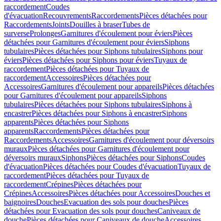
raccordement
Coudes
d'évacuation
Recouvrements
Raccordements
Pièces détachées pour
Raccordements
Joints
Douilles à braser
Tubes de
surverse
Prolonges
Garnitures d'écoulement pour éviers
Pièces
détachées pour Garnitures d'écoulement pour éviers
Siphons
tubulaires
Pièces détachées pour Siphons tubulaires
Siphons pour
éviers
Pièces détachées pour Siphons pour éviers
Tuyaux de
raccordement
Pièces détachées pour Tuyaux de
raccordement
Accessoires
Pièces détachées pour
Accessoires
Garnitures d'écoulement pour appareils
Pièces détachées
pour Garnitures d'écoulement pour appareils
Siphons
tubulaires
Pièces détachées pour Siphons tubulaires
Siphons à
encastrer
Pièces détachées pour Siphons à encastrer
Siphons
apparents
Pièces détachées pour Siphons
apparents
Raccordements
Pièces détachées pour
Raccordements
Accessoires
Garnitures d'écoulement pour déversoirs
muraux
Pièces détachées pour Garnitures d'écoulement pour
déversoirs muraux
Siphons
Pièces détachées pour Siphons
Coudes
d'évacuation
Pièces détachées pour Coudes d'évacuation
Tuyaux de
raccordement
Pièces détachées pour Tuyaux de
raccordement
Crépines
Pièces détachées pour
Crépines
Accessoires
Pièces détachées pour Accessoires
Douches et
baignoires
Douches
Evacuation des sols pour douches
Pièces
détachées pour Evacuation des sols pour douches
Caniveaux de
douche
Pièces détachées pour Caniveaux de douche
Accessoires