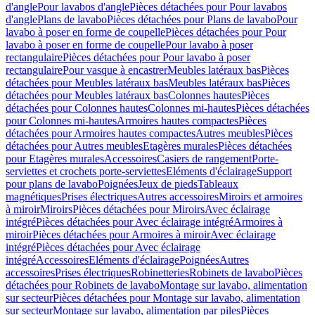
d'angle
Pour lavabos d'angle
Pièces détachées pour Pour lavabos
d'angle
Plans de lavabo
Pièces détachées pour Plans de lavabo
Pour
lavabo à poser en forme de coupelle
Pièces détachées pour Pour
lavabo à poser en forme de coupelle
Pour lavabo à poser
rectangulaire
Pièces détachées pour Pour lavabo à poser
rectangulaire
Pour vasque à encastrer
Meubles latéraux bas
Pièces
détachées pour Meubles latéraux bas
Meubles latéraux bas
Pièces
détachées pour Meubles latéraux bas
Colonnes hautes
Pièces
détachées pour Colonnes hautes
Colonnes mi-hautes
Pièces détachées
pour Colonnes mi-hautes
Armoires hautes compactes
Pièces
détachées pour Armoires hautes compactes
Autres meubles
Pièces
détachées pour Autres meubles
Etagères murales
Pièces détachées
pour Etagères murales
Accessoires
Casiers de rangement
Porte-
serviettes et crochets porte-serviettes
Eléments d'éclairage
Support
pour plans de lavabo
Poignées
Jeux de pieds
Tableaux
magnétiques
Prises électriques
Autres accessoires
Miroirs et armoires
à miroir
Miroirs
Pièces détachées pour Miroirs
Avec éclairage
intégré
Pièces détachées pour Avec éclairage intégré
Armoires à
miroir
Pièces détachées pour Armoires à miroir
Avec éclairage
intégré
Pièces détachées pour Avec éclairage
intégré
Accessoires
Eléments d'éclairage
Poignées
Autres
accessoires
Prises électriques
Robinetteries
Robinets de lavabo
Pièces
détachées pour Robinets de lavabo
Montage sur lavabo, alimentation
sur secteur
Pièces détachées pour Montage sur lavabo, alimentation
sur secteur
Montage sur lavabo, alimentation par piles
Pièces