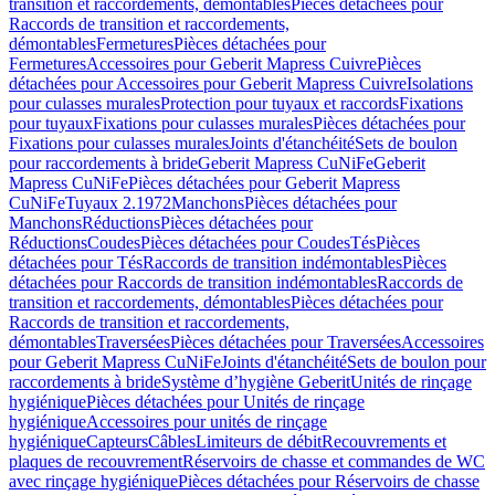
transition et raccordements, démontables
Pièces détachées pour
Raccords de transition et raccordements,
démontables
Fermetures
Pièces détachées pour
Fermetures
Accessoires pour Geberit Mapress Cuivre
Pièces
détachées pour Accessoires pour Geberit Mapress Cuivre
Isolations
pour culasses murales
Protection pour tuyaux et raccords
Fixations
pour tuyaux
Fixations pour culasses murales
Pièces détachées pour
Fixations pour culasses murales
Joints d'étanchéité
Sets de boulon
pour raccordements à bride
Geberit Mapress CuNiFe
Geberit
Mapress CuNiFe
Pièces détachées pour Geberit Mapress
CuNiFe
Tuyaux 2.1972
Manchons
Pièces détachées pour
Manchons
Réductions
Pièces détachées pour
Réductions
Coudes
Pièces détachées pour Coudes
Tés
Pièces
détachées pour Tés
Raccords de transition indémontables
Pièces
détachées pour Raccords de transition indémontables
Raccords de
transition et raccordements, démontables
Pièces détachées pour
Raccords de transition et raccordements,
démontables
Traversées
Pièces détachées pour Traversées
Accessoires
pour Geberit Mapress CuNiFe
Joints d'étanchéité
Sets de boulon pour
raccordements à bride
Système d’hygiène Geberit
Unités de rinçage
hygiénique
Pièces détachées pour Unités de rinçage
hygiénique
Accessoires pour unités de rinçage
hygiénique
Capteurs
Câbles
Limiteurs de débit
Recouvrements et
plaques de recouvrement
Réservoirs de chasse et commandes de WC
avec rinçage hygiénique
Pièces détachées pour Réservoirs de chasse