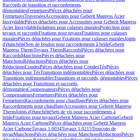
Raccords de transition et raccordements,
démontables
Fermetures
Pièces détachées pour
Fermetures
Traversées
Accessoires pour Geberit Mapress Acier
Inoxydable
Pièces détachées pour Accessoires pour Geberit Mapress
Acier Inoxydable
Isolations pour culasses murales
Protection pour
tuyaux et raccords
Fixations pour tuyaux
Fixations pour culasses
murales
Pièces détachées pour Fixations pour culasses murales
Joints
d'étanchéité
Sets de boulon pour raccordements à bride
Geberit
Mapress Therm
Tuyaux Therm
Raccords
Pièces détachées pour
Raccords
Manchons
Pièces détachées pour
Manchons
Réductions
Pièces détachées pour
Réductions
Coudes
Pièces détachées pour Coudes
Tés
Pièces
détachées pour Tés
Transitions indémontables
Pièces détachées pour
Transitions indémontables
Transitions et raccords, démontables
Pièces
détachées pour Transitions et raccords,
démontables
Compensateurs
Pièces détachées pour
Compensateurs
Fermetures
Pièces détachées pour
Fermetures
Raccordements pour chauffage
Pièces détachées pour
Raccordements pour chauffage
Accessoires pour Geberit Mapress
Therm
Joints d'étanchéité
Sets de vis pour raccordements à
bride
Fixations pour tuyaux
Geberit Mapress Acier Carbone
Geberit
Mapress Acier Carbone
Pièces détachées pour Geberit Mapress
Acier Carbone
Tuyaux 1.0034
Tuyaux 1.0215
Tronçons de
tuyau
Manchons
Pièces détachées pour Manchons
Réductions
Pièces
détachées pour Réductions
Coudes
Pièces détachées pour