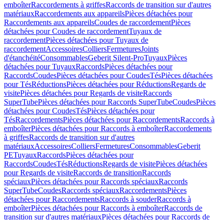
emboîter
Raccordements à griffes
Raccords de transition sur d'autres
matériaux
Raccordements aux appareils
Pièces détachées pour
Raccordements aux appareils
Coudes de raccordement
Pièces
détachées pour Coudes de raccordement
Tuyaux de
raccordement
Pièces détachées pour Tuyaux de
raccordement
Accessoires
Colliers
Fermetures
Joints
d'étanchéité
Consommables
Geberit Silent-Pro
Tuyaux
Pièces
détachées pour Tuyaux
Raccords
Pièces détachées pour
Raccords
Coudes
Pièces détachées pour Coudes
Tés
Pièces détachées
pour Tés
Réductions
Pièces détachées pour Réductions
Regards de
visite
Pièces détachées pour Regards de visite
Raccords
SuperTube
Pièces détachées pour Raccords SuperTube
Coudes
Pièces
détachées pour Coudes
Tés
Pièces détachées pour
Tés
Raccordements
Pièces détachées pour Raccordements
Raccords à
emboîter
Pièces détachées pour Raccords à emboîter
Raccordements
à griffes
Raccords de transition sur d'autres
matériaux
Accessoires
Colliers
Fermetures
Consommables
Geberit
PE
Tuyaux
Raccords
Pièces détachées pour
Raccords
Coudes
Tés
Réductions
Regards de visite
Pièces détachées
pour Regards de visite
Raccords de transition
Raccords
spéciaux
Pièces détachées pour Raccords spéciaux
Raccords
SuperTube
Coudes
Raccords spéciaux
Raccordements
Pièces
détachées pour Raccordements
Raccords à souder
Raccords à
emboîter
Pièces détachées pour Raccords à emboîter
Raccords de
transition sur d'autres matériaux
Pièces détachées pour Raccords de