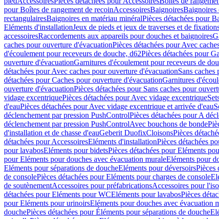
pied
Accessoires
Pièces détachées pour Accessoires
Boîtes de rangemen
pour Boîtes de rangement de recoin
Accessoires
Baignoires
Baignoires 
rectangulaires
Baignoires en matériau minéral
Pièces détachées pour Ba
Eléments d'installation
Jeux de pieds et jeux de traverses et de fixatio
accessoires
Raccordements aux appareils pour douches et baignoires
G
caches pour ouverture d'évacuation
Pièces détachées pour Avec caches
d'écoulement pour receveurs de douche, d62
Pièces détachées pour Ga
ouverture d'évacuation
Garnitures d'écoulement pour receveurs de do
détachées pour Avec caches pour ouverture d'évacuation
Sans caches 
détachées pour Caches pour ouverture d'évacuation
Garnitures d'écou
ouverture d'évacuation
Pièces détachées pour Sans caches pour ouvert
vidage excentrique
Pièces détachées pour Avec vidage excentrique
Set
d'eau
Pièces détachées pour Avec vidage excentrique et arrivée d'eau
S
déclenchement par pression PushControl
Pièces détachées pour A déc
déclenchement par pression PushControl
Avec bouchons de bonde
Piè
d'installation et de chasse d'eau
Geberit Duofix
Cloisons
Pièces détaché
détachées pour Accessoires
Eléments d'installation
Pièces détachées pou
pour lavabos
Eléments pour bidets
Pièces détachées pour Eléments pou
pour Eléments pour douches avec évacuation murale
Eléments pour do
Eléments pour séparations de douche
Eléments pour déversoirs
Pièces 
de console
Pièces détachées pour Eléments pour charges de console
El
de soutènement
Accessoires pour préfabrications
Accessoires pour l'is
détachées pour Eléments pour WC
Eléments pour lavabos
Pièces déta
pour Eléments pour urinoirs
Eléments pour douches avec évacuation 
douche
Pièces détachées pour Éléments pour séparations de douche
El