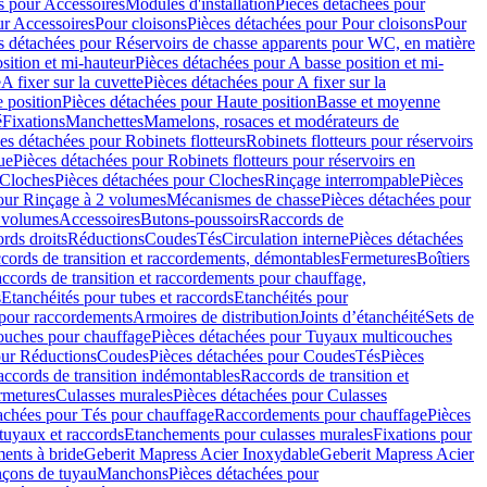
s pour Accessoires
Modules d'installation
Pièces détachées pour
ur Accessoires
Pour cloisons
Pièces détachées pour Pour cloisons
Pour
s détachées pour Réservoirs de chasse apparents pour WC, en matière
sition et mi-hauteur
Pièces détachées pour A basse position et mi-
e
A fixer sur la cuvette
Pièces détachées pour A fixer sur la
 position
Pièces détachées pour Haute position
Basse et moyenne
é
Fixations
Manchettes
Mamelons, rosaces et modérateurs de
es détachées pour Robinets flotteurs
Robinets flotteurs pour réservoirs
ue
Pièces détachées pour Robinets flotteurs pour réservoirs en
Cloches
Pièces détachées pour Cloches
Rinçage interrompable
Pièces
our Rinçage à 2 volumes
Mécanismes de chasse
Pièces détachées pour
2 volumes
Accessoires
Butons-poussoirs
Raccords de
rds droits
Réductions
Coudes
Tés
Circulation interne
Pièces détachées
cords de transition et raccordements, démontables
Fermetures
Boîtiers
ccords de transition et raccordements pour chauffage,
s
Etanchéités pour tubes et raccords
Etanchéités pour
 pour raccordements
Armoires de distribution
Joints d’étanchéité
Sets de
ouches pour chauffage
Pièces détachées pour Tuyaux multicouches
our Réductions
Coudes
Pièces détachées pour Coudes
Tés
Pièces
ccords de transition indémontables
Raccords de transition et
rmetures
Culasses murales
Pièces détachées pour Culasses
achées pour Tés pour chauffage
Raccordements pour chauffage
Pièces
tuyaux et raccords
Etanchements pour culasses murales
Fixations pour
ents à bride
Geberit Mapress Acier Inoxydable
Geberit Mapress Acier
çons de tuyau
Manchons
Pièces détachées pour