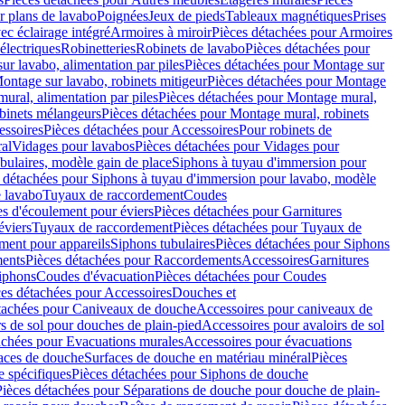
r plans de lavabo
Poignées
Jeux de pieds
Tableaux magnétiques
Prises
ec éclairage intégré
Armoires à miroir
Pièces détachées pour Armoires
 électriques
Robinetteries
Robinets de lavabo
Pièces détachées pour
ur lavabo, alimentation par piles
Pièces détachées pour Montage sur
ontage sur lavabo, robinets mitigeur
Pièces détachées pour Montage
ural, alimentation par piles
Pièces détachées pour Montage mural,
binets mélangeurs
Pièces détachées pour Montage mural, robinets
essoires
Pièces détachées pour Accessoires
Pour robinets de
ral
Vidages pour lavabos
Pièces détachées pour Vidages pour
bulaires, modèle gain de place
Siphons à tuyau d'immersion pour
 détachées pour Siphons à tuyau d'immersion pour lavabo, modèle
 lavabo
Tuyaux de raccordement
Coudes
es d'écoulement pour éviers
Pièces détachées pour Garnitures
éviers
Tuyaux de raccordement
Pièces détachées pour Tuyaux de
ment pour appareils
Siphons tubulaires
Pièces détachées pour Siphons
ents
Pièces détachées pour Raccordements
Accessoires
Garnitures
Siphons
Coudes d'évacuation
Pièces détachées pour Coudes
ces détachées pour Accessoires
Douches et
tachées pour Caniveaux de douche
Accessoires pour caniveaux de
s de sol pour douches de plain-pied
Accessoires pour avaloirs de sol
achées pour Evacuations murales
Accessoires pour évacuations
faces de douche
Surfaces de douche en matériau minéral
Pièces
 spécifiques
Pièces détachées pour Siphons de douche
Pièces détachées pour Séparations de douche pour douche de plain-