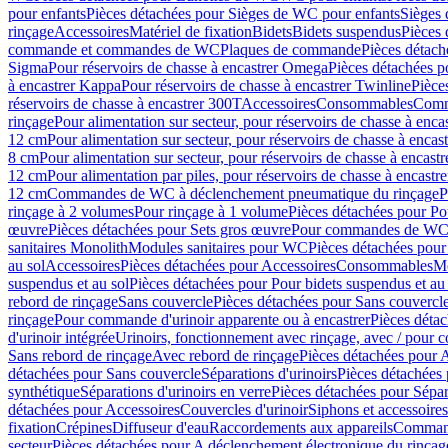
pour enfants
Pièces détachées pour Sièges de WC pour enfants
Sièges
rinçage
Accessoires
Matériel de fixation
Bidets
Bidets suspendus
Pièces 
commande et commandes de WC
Plaques de commande
Pièces détac
Sigma
Pour réservoirs de chasse à encastrer Omega
Pièces détachées p
à encastrer Kappa
Pour réservoirs de chasse à encastrer Twinline
Pièce
réservoirs de chasse à encastrer 300T
Accessoires
Consommables
Comm
rinçage
Pour alimentation sur secteur, pour réservoirs de chasse à enc
12 cm
Pour alimentation sur secteur, pour réservoirs de chasse à enca
8 cm
Pour alimentation sur secteur, pour réservoirs de chasse à encas
12 cm
Pour alimentation par piles, pour réservoirs de chasse à encast
12 cm
Commandes de WC à déclenchement pneumatique du rinçage
P
rinçage à 2 volumes
Pour rinçage à 1 volume
Pièces détachées pour Po
œuvre
Pièces détachées pour Sets gros œuvre
Pour commandes de WC à
sanitaires Monolith
Modules sanitaires pour WC
Pièces détachées pou
au sol
Accessoires
Pièces détachées pour Accessoires
Consommables
Mo
suspendus et au sol
Pièces détachées pour Pour bidets suspendus et au 
rebord de rinçage
Sans couvercle
Pièces détachées pour Sans couvercl
rinçage
Pour commande d'urinoir apparente ou à encastrer
Pièces déta
d'urinoir intégrée
Urinoirs, fonctionnement avec rinçage, avec / pour c
Sans rebord de rinçage
Avec rebord de rinçage
Pièces détachées pour 
détachées pour Sans couvercle
Séparations d'urinoirs
Pièces détachées 
synthétique
Séparations d'urinoirs en verre
Pièces détachées pour Sépara
détachées pour Accessoires
Couvercles d'urinoir
Siphons et accessoire
fixation
Crépines
Diffuseur d'eau
Raccordements aux appareils
Command
secteur
Pièces détachées pour A déclenchement électronique du rinçage