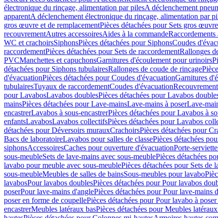
électronique du rinçage, alimentation par piles
A déclenchement pneum
apparent
A déclenchement électronique du rinçage, alimentation par pi
gros œuvre et de remplacement
Pièces détachées pour Sets gros œuvr
recouvrement
Autres accessoires
Aides à la commande
Raccordements a
WC et crachoirs
Siphons
Pièces détachées pour Siphons
Coudes d'évac
raccordement
Pièces détachées pour Sets de raccordement
Rallonges d
PVC
Manchettes et capuchons
Garnitures d'écoulement pour urinoirs
P
détachées pour Siphons tubulaires
Rallonges de coude de rinçage
Pièce
d'évacuation
Pièces détachées pour Coudes d'évacuation
Garnitures d'
tubulaires
Tuyaux de raccordement
Coudes d'évacuation
Recouvrement
pour Lavabos
Lavabos doubles
Pièces détachées pour Lavabos double
mains
Pièces détachées pour Lave-mains
Lave-mains à poser
Lave-main
encastrer
Lavabos à sous-encastrer
Pièces détachées pour Lavabos à so
enfants
Lavabos
Lavabos collectifs
Pièces détachées pour Lavabos colle
détachées pour Déversoirs muraux
Crachoirs
Pièces détachées pour Cr
Bacs de laboratoire
Lavabos pour salles de classe
Pièces détachées pou
siphons
Accessoires
Caches pour ouverture d'évacuation
Porte-serviette
sous-meuble
Sets de lave-mains avec sous-meuble
Pièces détachées po
lavabo pour meuble avec sous-meuble
Pièces détachées pour Sets de
sous-meuble
Meubles de salles de bains
Sous-meubles pour lavabo
Pièc
lavabos
Pour lavabos doubles
Pièces détachées pour Pour lavabos dou
poser
Pour lave-mains d'angle
Pièces détachées pour Pour lave-mains d
poser en forme de coupelle
Pièces détachées pour Pour lavabo à poser
encastrer
Meubles latéraux bas
Pièces détachées pour Meubles latéraux
hautes
Pièces détachées pour Colonnes mi-hautes
Armoires hautes com