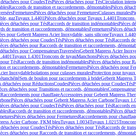
 détachées pour Coudes
Tés
Pièces détachées pour Tés
Circulation intern
ables
Raccords de transition et raccordements, démontables
Pièces détac
versées
Fermetures
Pièces détachées pour Fermetures
Culasses murales
Pi
ble, gaz
Tuyaux 1.4401
Pièces détachées pour Tuyaux 1.4401
Tronçons 
ièces détachées pour Tés
Raccords de transition indémontables
Pièces d
ds de transition et raccordements, démontables
Fermetures
Pièces détac
ées pour Geberit Mapress Acier Inoxydable, sans silicone
Tuyaux 1.440
ièces détachées pour Coudes
Tés
Pièces détachées pour Tés
Raccords de 
ièces détachées pour Raccords de transition et raccordements, démontab
 détachées pour Compensateurs
Traversées
Geberit Mapress Acier Inox
1.4401
Tuyaux 1.4301
Tronçons de tuyau
Manchons
Pièces détachées p
 pour Tés
Raccords de transition indémontables
Pièces détachées pour Ra
tion et raccordements, démontables
Fermetures
Pièces détachées pour Fe
Acier Inoxydable
Isolations pour culasses murales
Protection pour tuyaux
'étanchéité
Sets de boulon pour raccordements à bride
Geberit Mapress 
s détachées pour Réductions
Coudes
Pièces détachées pour Coudes
Tés
P
èces détachées pour Transitions et raccords, démontables
Compensateur
r Raccordements pour chauffage
Accessoires pour Geberit Mapress The
arbone
Pièces détachées pour Geberit Mapress Acier Carbone
Tuyaux 1.
ièces détachées pour Coudes
Tés
Pièces détachées pour Tés
Raccords en
ables
Raccords de transition et raccordements, démontables
Pièces détac
metures
Pièces détachées pour Fermetures
Raccordements pour chauffag
apress Acier Carbone, FKM bleu
Tuyaux 1.0034
Tuyaux 1.0215
Tronçons
 détachées pour Coudes
Tés
Pièces détachées pour Tés
Raccords de trans
ièces détachées pour Raccords de transition et raccordements, démontab