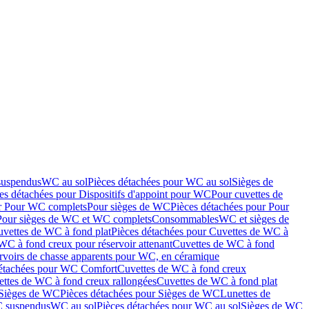
suspendus
WC au sol
Pièces détachées pour WC au sol
Sièges de
es détachées pour Dispositifs d'appoint pour WC
Pour cuvettes de
ur Pour WC complets
Pour sièges de WC
Pièces détachées pour Pour
Pour sièges de WC et WC complets
Consommables
WC et sièges de
vettes de WC à fond plat
Pièces détachées pour Cuvettes de WC à
WC à fond creux pour réservoir attenant
Cuvettes de WC à fond
rvoirs de chasse apparents pour WC, en céramique
détachées pour WC Comfort
Cuvettes de WC à fond creux
ettes de WC à fond creux rallongées
Cuvettes de WC à fond plat
Sièges de WC
Pièces détachées pour Sièges de WC
Lunettes de
C suspendus
WC au sol
Pièces détachées pour WC au sol
Sièges de WC