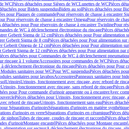
 de WC
Pièces détachées pour Sièges de WC
Lunettes de WC
Pièces dét
détachées pour Bidets suspendus
Bidets au sol
Pièces détachées pour Bid
hées pour Plaques de commande
Pour réservoirs de chasse à encastrer S
our Pour réservoirs de chasse à encastrer Omega
Pour réservoirs de cha
s détachées pour Pour réservoirs de chasse à encastrer Twinline
Pour rés
andes de WC à déclenchement électronique du rinçage
Pièces détach
astrer Geberit Sigma de 12 cm
Pièces détachées pour Pour alimentation su
strer Geberit Sigma de 8 cm
Pièces détachées pour Pour alimentation sur 
trer Geberit Omega de 12 cm
Pièces détachées pour Pour alimentation sur
rer Geberit Sigma de 12 cm
Pièces détachées pour Pour alimentation par p
ièces détachées pour Commandes de WC à déclenchement pneumatique
ur rinçage à 1 volume
Accessoires pour commandes de WC
Pièces dét
 déclenchement électronique du rinçage
Pièces détachées pour Pour 
r Modules sanitaires pour WC
Pour WC suspendus
Pièces détachées po
dules sanitaires pour lavabos
Accessoires
Panneaux sanitaires pour bide
sol
Urinoirs
Urinoirs, fonctionnement avec rinçage, avec rebord de rinç
e
Urinoirs, fonctionnement avec rinçage, sans rebord de rinçage
Pièces d
chées pour Pour commande d'urinoir apparente ou à encastrer
Avec comma
ouvercle
Pièces détachées pour Urinoirs, fonctionnement avec rinçage, 
Avec rebord de rinçage
Urinoirs, fonctionnement sans eau
Pièces détaché
pour Séparations d'urinoirs
Séparations d'urinoirs en matière synthétique
tions d'urinoirs en verre
Séparations d'urinoirs en céramique
Pièces dét
s de siphon
Tubes de rinçage, coudes de rinçage et raccords
Pièces détac
es d'urinoir
Montage encastré
Pièces détachées pour Montage encastré
, alimentation sur secteur
A déclenchement électronique du rinçage, ali