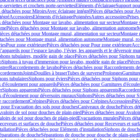
e-serviettes et crochets porte-serviettes
Eléments d'éclairage
Support pou
 détachées pour Miroirs
Avec éclairage intégré
Pièces détachées pour Av
tégré
Accessoires
Eléments d'éclairage
Poignées
Autres accessoires
Prises
s détachées pour Montage sur lavabo, alimentation sur secteur
Montage s
ome
Pièces détachées pour Montage sur lavabo, alimentation autonome
M
ièces détachées pour Montage mural, alimentation sur secteur
Montage m
étachées pour Montage mural, alimentation autonome
Montage mural, ro
ries
Pour zone extérieure
Pièces détachées pour Pour zone extérieure
Acc
ppareils pour l’espace lavabo, l’évier, les appareils et le déversoir mu
phons tubulaires, modèle gain de place
Pièces détachées pour Siphons tu
o
Siphons à tuyau d'immersion pour lavabo, modèle gain de place
Pièces
strer
Raccordements de lavabo
Pièces détachées pour Raccordements de
ccordements
Joints
Douilles à braser
Tubes de surverse
Prolonges
Garnitur
hons tubulaires
Siphons pour éviers
Pièces détachées pour Siphons pour 
s d'écoulement pour appareils
Pièces détachées pour Garnitures d'écoule
er
Siphons apparents
Pièces détachées pour Siphons apparents
Raccordem
es d'écoulement pour déversoirs muraux
Siphons
Pièces détachées pour 
e raccordement
Crépines
Pièces détachées pour Crépines
Accessoires
Piè
 pour Evacuation des sols pour douches
Caniveaux de douche
Pièces dé
valoirs de sol pour douches de plain-pied
Pièces détachées pour Avaloir
loirs de sol pour douches de plain-pied
Evacuations murales
Pièces dét
eceveurs et surfaces de douche
Pièces détachées pour Receveurs et sur
tallation
Pièces détachées pour Eléments d'installation
Siphons de douche
éparations de douche
Séparations de douche pour douche de plain-pied