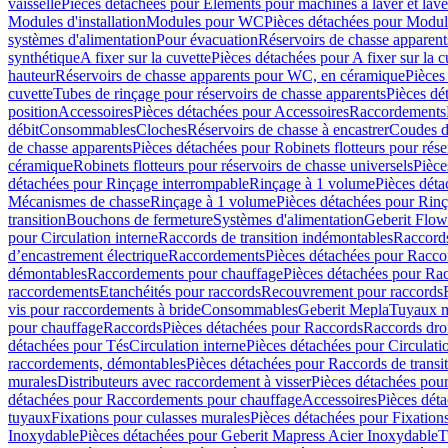
vaisselle
Pièces détachées pour Eléments pour machines à laver et lave
Modules d'installation
Modules pour WC
Pièces détachées pour Modu
systèmes d'alimentation
Pour évacuation
Réservoirs de chasse apparent
synthétique
A fixer sur la cuvette
Pièces détachées pour A fixer sur la c
hauteur
Réservoirs de chasse apparents pour WC, en céramique
Pièces
cuvette
Tubes de rinçage pour réservoirs de chasse apparents
Pièces dé
position
Accessoires
Pièces détachées pour Accessoires
Raccordements
débit
Consommables
Cloches
Réservoirs de chasse à encastrer
Coudes d
de chasse apparents
Pièces détachées pour Robinets flotteurs pour rése
céramique
Robinets flotteurs pour réservoirs de chasse universels
Pièce
détachées pour Rinçage interrompable
Rinçage à 1 volume
Pièces dét
Mécanismes de chasse
Rinçage à 1 volume
Pièces détachées pour Rin
transition
Bouchons de fermeture
Systèmes d'alimentation
Geberit Flow
pour Circulation interne
Raccords de transition indémontables
Raccords
d’encastrement électrique
Raccordements
Pièces détachées pour Racc
démontables
Raccordements pour chauffage
Pièces détachées pour Ra
raccordements
Etanchéités pour raccords
Recouvrement pour raccords
vis pour raccordements à bride
Consommables
Geberit Mepla
Tuyaux m
pour chauffage
Raccords
Pièces détachées pour Raccords
Raccords droi
détachées pour Tés
Circulation interne
Pièces détachées pour Circulati
raccordements, démontables
Pièces détachées pour Raccords de transi
murales
Distributeurs avec raccordement à visser
Pièces détachées pour
détachées pour Raccordements pour chauffage
Accessoires
Pièces dét
tuyaux
Fixations pour culasses murales
Pièces détachées pour Fixation
Inoxydable
Pièces détachées pour Geberit Mapress Acier Inoxydable
T