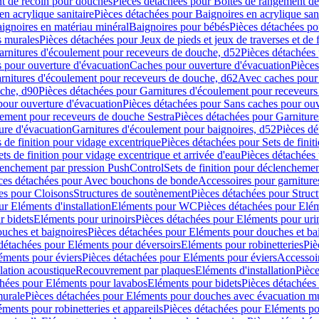
t de recoin pour douches
Pièces détachées pour Boîtes de rangement d
en acrylique sanitaire
Pièces détachées pour Baignoires en acrylique sani
ignoires en matériau minéral
Baignoires pour bébés
Pièces détachées po
ns murales
Pièces détachées pour Jeux de pieds et jeux de traverses et de 
arnitures d'écoulement pour receveurs de douche, d52
Pièces détachées
 pour ouverture d'évacuation
Caches pour ouverture d'évacuation
Pièces
rnitures d'écoulement pour receveurs de douche, d62
Avec caches pour 
uche, d90
Pièces détachées pour Garnitures d'écoulement pour receveur
pour ouverture d'évacuation
Pièces détachées pour Sans caches pour ouv
lement pour receveurs de douche Sestra
Pièces détachées pour Garniture
ure d'évacuation
Garnitures d'écoulement pour baignoires, d52
Pièces dé
s de finition pour vidage excentrique
Pièces détachées pour Sets de finit
ets de finition pour vidage excentrique et arrivée d'eau
Pièces détachées 
lenchement par pression PushControl
Sets de finition pour déclencheme
ces détachées pour Avec bouchons de bonde
Accessoires pour garniture
es pour Cloisons
Structures de soutènement
Pièces détachées pour Struc
r Eléments d'installation
Eléments pour WC
Pièces détachées pour El
r bidets
Eléments pour urinoirs
Pièces détachées pour Eléments pour uri
uches et baignoires
Pièces détachées pour Eléments pour douches et ba
détachées pour Eléments pour déversoirs
Eléments pour robinetteries
Piè
éments pour éviers
Pièces détachées pour Eléments pour éviers
Accessoi
olation acoustique
Recouvrement par plaques
Eléments d'installation
Pièce
chées pour Eléments pour lavabos
Eléments pour bidets
Pièces détachées
murale
Pièces détachées pour Eléments pour douches avec évacuation m
éments pour robinetteries et appareils
Pièces détachées pour Eléments pou