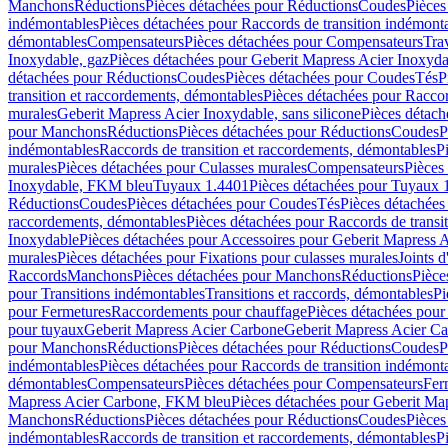
Manchons
Réductions
Pièces détachées pour Réductions
Coudes
Pièces
indémontables
Pièces détachées pour Raccords de transition indémont
démontables
Compensateurs
Pièces détachées pour Compensateurs
Tra
Inoxydable, gaz
Pièces détachées pour Geberit Mapress Acier Inoxyda
détachées pour Réductions
Coudes
Pièces détachées pour Coudes
Tés
P
transition et raccordements, démontables
Pièces détachées pour Raccor
murales
Geberit Mapress Acier Inoxydable, sans silicone
Pièces détach
pour Manchons
Réductions
Pièces détachées pour Réductions
Coudes
P
indémontables
Raccords de transition et raccordements, démontables
P
murales
Pièces détachées pour Culasses murales
Compensateurs
Pièces
Inoxydable, FKM bleu
Tuyaux 1.4401
Pièces détachées pour Tuyaux 
Réductions
Coudes
Pièces détachées pour Coudes
Tés
Pièces détachées
raccordements, démontables
Pièces détachées pour Raccords de transi
Inoxydable
Pièces détachées pour Accessoires pour Geberit Mapress 
murales
Pièces détachées pour Fixations pour culasses murales
Joints d
Raccords
Manchons
Pièces détachées pour Manchons
Réductions
Pièce
pour Transitions indémontables
Transitions et raccords, démontables
Pi
pour Fermetures
Raccordements pour chauffage
Pièces détachées pou
pour tuyaux
Geberit Mapress Acier Carbone
Geberit Mapress Acier C
pour Manchons
Réductions
Pièces détachées pour Réductions
Coudes
P
indémontables
Pièces détachées pour Raccords de transition indémont
démontables
Compensateurs
Pièces détachées pour Compensateurs
Fer
Mapress Acier Carbone, FKM bleu
Pièces détachées pour Geberit M
Manchons
Réductions
Pièces détachées pour Réductions
Coudes
Pièces
indémontables
Raccords de transition et raccordements, démontables
P