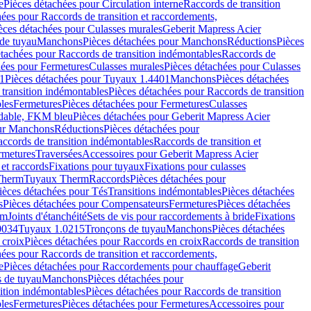
e
Pièces détachées pour Circulation interne
Raccords de transition
hées pour Raccords de transition et raccordements,
èces détachées pour Culasses murales
Geberit Mapress Acier
de tuyau
Manchons
Pièces détachées pour Manchons
Réductions
Pièces
étachées pour Raccords de transition indémontables
Raccords de
hées pour Fermetures
Culasses murales
Pièces détachées pour Culasses
1
Pièces détachées pour Tuyaux 1.4401
Manchons
Pièces détachées
transition indémontables
Pièces détachées pour Raccords de transition
les
Fermetures
Pièces détachées pour Fermetures
Culasses
ydable, FKM bleu
Pièces détachées pour Geberit Mapress Acier
our Manchons
Réductions
Pièces détachées pour
ccords de transition indémontables
Raccords de transition et
rmetures
Traversées
Accessoires pour Geberit Mapress Acier
 et raccords
Fixations pour tuyaux
Fixations pour culasses
Therm
Tuyaux Therm
Raccords
Pièces détachées pour
ièces détachées pour Tés
Transitions indémontables
Pièces détachées
s
Pièces détachées pour Compensateurs
Fermetures
Pièces détachées
rm
Joints d'étanchéité
Sets de vis pour raccordements à bride
Fixations
0034
Tuyaux 1.0215
Tronçons de tuyau
Manchons
Pièces détachées
 croix
Pièces détachées pour Raccords en croix
Raccords de transition
hées pour Raccords de transition et raccordements,
e
Pièces détachées pour Raccordements pour chauffage
Geberit
 de tuyau
Manchons
Pièces détachées pour
ition indémontables
Pièces détachées pour Raccords de transition
les
Fermetures
Pièces détachées pour Fermetures
Accessoires pour