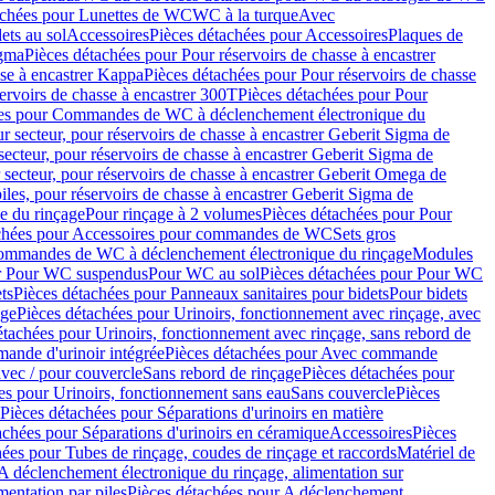
achées pour Lunettes de WC
WC à la turque
Avec
ets au sol
Accessoires
Pièces détachées pour Accessoires
Plaques de
igma
Pièces détachées pour Pour réservoirs de chasse à encastrer
sse à encastrer Kappa
Pièces détachées pour Pour réservoirs de chasse
ervoirs de chasse à encastrer 300T
Pièces détachées pour Pour
ées pour Commandes de WC à déclenchement électronique du
r secteur, pour réservoirs de chasse à encastrer Geberit Sigma de
secteur, pour réservoirs de chasse à encastrer Geberit Sigma de
 secteur, pour réservoirs de chasse à encastrer Geberit Omega de
iles, pour réservoirs de chasse à encastrer Geberit Sigma de
 du rinçage
Pour rinçage à 2 volumes
Pièces détachées pour Pour
achées pour Accessoires pour commandes de WC
Sets gros
commandes de WC à déclenchement électronique du rinçage
Modules
ur Pour WC suspendus
Pour WC au sol
Pièces détachées pour Pour WC
ts
Pièces détachées pour Panneaux sanitaires pour bidets
Pour bidets
age
Pièces détachées pour Urinoirs, fonctionnement avec rinçage, avec
étachées pour Urinoirs, fonctionnement avec rinçage, sans rebord de
nde d'urinoir intégrée
Pièces détachées pour Avec commande
avec / pour couvercle
Sans rebord de rinçage
Pièces détachées pour
es pour Urinoirs, fonctionnement sans eau
Sans couvercle
Pièces
Pièces détachées pour Séparations d'urinoirs en matière
achées pour Séparations d'urinoirs en céramique
Accessoires
Pièces
hées pour Tubes de rinçage, coudes de rinçage et raccords
Matériel de
A déclenchement électronique du rinçage, alimentation sur
mentation par piles
Pièces détachées pour A déclenchement