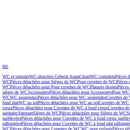
BE
WC et urinoirs
WC-douches Geberit AquaClean
WC complets
Pièces 
WC
Pièces détachées pour Sièges de WC
Pour cuvettes de WC
Pièces 
WC
Pièces détachées pour Pour cuvettes de WC
Plaques design
Pièces
sièges de WC
Accessoires
Pièces détachées pour Accessoires
Pour WC 
WC
WC suspendus
Pièces détachées pour WC suspendus
Cuvettes de
fond plat
WC au sol
Pièces détachées pour WC au sol
Cuvettes de WC à
creux
Pièces détachées pour Cuvettes de WC à fond creux
Cuvettes de
sanitaire
Attenant
Sièges de WC
Pièces détachées pour Sièges de WC
S
surélevées
Pièces détachées pour Cuvettes de WC à fond creux suréle
rallongées
Pièces détachées pour Cuvettes de WC à fond plat rallongé
WC
Pièces détachées pour Lunettes de WC
WC pour enfants
Pièces dé