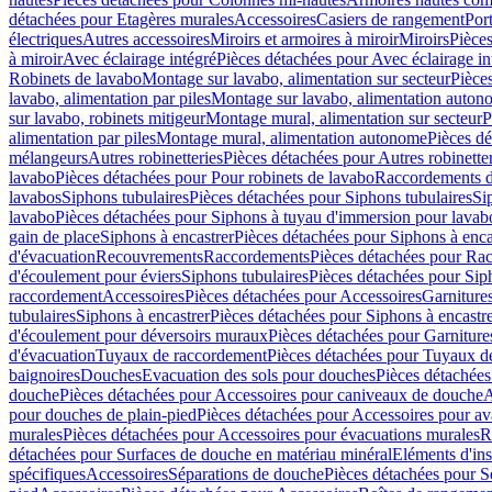
détachées pour Etagères murales
Accessoires
Casiers de rangement
Port
électriques
Autres accessoires
Miroirs et armoires à miroir
Miroirs
Pièces
à miroir
Avec éclairage intégré
Pièces détachées pour Avec éclairage in
Robinets de lavabo
Montage sur lavabo, alimentation sur secteur
Pièce
lavabo, alimentation par piles
Montage sur lavabo, alimentation auton
sur lavabo, robinets mitigeur
Montage mural, alimentation sur secteur
P
alimentation par piles
Montage mural, alimentation autonome
Pièces d
mélangeurs
Autres robinetteries
Pièces détachées pour Autres robinette
lavabo
Pièces détachées pour Pour robinets de lavabo
Raccordements d’a
lavabos
Siphons tubulaires
Pièces détachées pour Siphons tubulaires
Si
lavabo
Pièces détachées pour Siphons à tuyau d'immersion pour lavab
gain de place
Siphons à encastrer
Pièces détachées pour Siphons à enca
d'évacuation
Recouvrements
Raccordements
Pièces détachées pour Ra
d'écoulement pour éviers
Siphons tubulaires
Pièces détachées pour Sip
raccordement
Accessoires
Pièces détachées pour Accessoires
Garniture
tubulaires
Siphons à encastrer
Pièces détachées pour Siphons à encastr
d'écoulement pour déversoirs muraux
Pièces détachées pour Garnitur
d'évacuation
Tuyaux de raccordement
Pièces détachées pour Tuyaux d
baignoires
Douches
Evacuation des sols pour douches
Pièces détachées
douche
Pièces détachées pour Accessoires pour caniveaux de douche
A
pour douches de plain-pied
Pièces détachées pour Accessoires pour ava
murales
Pièces détachées pour Accessoires pour évacuations murales
R
détachées pour Surfaces de douche en matériau minéral
Eléments d'ins
spécifiques
Accessoires
Séparations de douche
Pièces détachées pour S