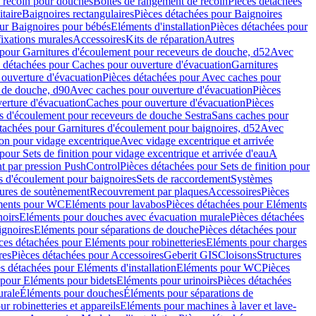
e recoin pour douches
Boîtes de rangement de recoin
Pièces détachées
taire
Baignoires rectangulaires
Pièces détachées pour Baignoires
ur Baignoires pour bébés
Eléments d'installation
Pièces détachées pour
fixations murales
Accessoires
Kits de réparation
Autres
 pour Garnitures d'écoulement pour receveurs de douche, d52
Avec
 détachées pour Caches pour ouverture d'évacuation
Garnitures
ouverture d'évacuation
Pièces détachées pour Avec caches pour
s de douche, d90
Avec caches pour ouverture d'évacuation
Pièces
erture d'évacuation
Caches pour ouverture d'évacuation
Pièces
s d'écoulement pour receveurs de douche Sestra
Sans caches pour
tachées pour Garnitures d'écoulement pour baignoires, d52
Avec
ion pour vidage excentrique
Avec vidage excentrique et arrivée
pour Sets de finition pour vidage excentrique et arrivée d'eau
A
nt par pression PushControl
Pièces détachées pour Sets de finition pour
s d'écoulement pour baignoires
Sets de raccordement
Systèmes
tures de soutènement
Recouvrement par plaques
Accessoires
Pièces
éments pour WC
Eléments pour lavabos
Pièces détachées pour Eléments
noirs
Eléments pour douches avec évacuation murale
Pièces détachées
ignoires
Eléments pour séparations de douche
Pièces détachées pour
ces détachées pour Eléments pour robinetteries
Eléments pour charges
res
Pièces détachées pour Accessoires
Geberit GIS
Cloisons
Structures
s détachées pour Eléments d'installation
Eléments pour WC
Pièces
 pour Eléments pour bidets
Eléments pour urinoirs
Pièces détachées
urale
Éléments pour douches
Éléments pour séparations de
r robinetteries et appareils
Eléments pour machines à laver et lave-