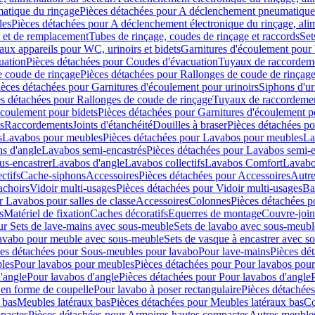
atique du rinçage
Pièces détachées pour A déclenchement pneumatique
les
Pièces détachées pour A déclenchement électronique du rinçage, alim
e et de remplacement
Tubes de rinçage, coudes de rinçage et raccords
Set
ux appareils pour WC, urinoirs et bidets
Garnitures d'écoulement pour
uation
Pièces détachées pour Coudes d'évacuation
Tuyaux de raccordem
e coude de rinçage
Pièces détachées pour Rallonges de coude de rinçag
ièces détachées pour Garnitures d'écoulement pour urinoirs
Siphons d'ur
s détachées pour Rallonges de coude de rinçage
Tuyaux de raccordeme
écoulement pour bidets
Pièces détachées pour Garnitures d'écoulement p
s
Raccordements
Joints d'étanchéité
Douilles à braser
Pièces détachées po
s
Lavabos pour meubles
Pièces détachées pour Lavabos pour meubles
La
s d'angle
Lavabos semi-encastrés
Pièces détachées pour Lavabos semi-e
us-encastrer
Lavabos d'angle
Lavabos collectifs
Lavabos Comfort
Lavabo
ctifs
Cache-siphons
Accessoires
Pièces détachées pour Accessoires
Autre
achoirs
Vidoir multi-usages
Pièces détachées pour Vidoir multi-usages
Ba
r Lavabos pour salles de classe
Accessoires
Colonnes
Pièces détachées 
s
Matériel de fixation
Caches décoratifs
Equerres de montage
Couvre-join
ur Sets de lave-mains avec sous-meuble
Sets de lavabo avec sous-meubl
 lavabo pour meuble avec sous-meuble
Sets de vasque à encastrer avec s
es détachées pour Sous-meubles pour lavabo
Pour lave-mains
Pièces dé
bles
Pour lavabos pour meubles
Pièces détachées pour Pour lavabos pou
'angle
Pour lavabos d'angle
Pièces détachées pour Pour lavabos d'angle
 en forme de coupelle
Pour lavabo à poser rectangulaire
Pièces détachées
 bas
Meubles latéraux bas
Pièces détachées pour Meubles latéraux bas
Co
pactes
Pièces détachées pour Armoires hautes compactes
Autres meuble