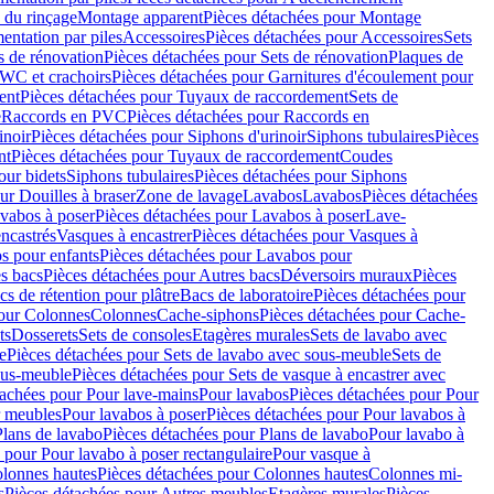
 du rinçage
Montage apparent
Pièces détachées pour Montage
entation par piles
Accessoires
Pièces détachées pour Accessoires
Sets
s de rénovation
Pièces détachées pour Sets de rénovation
Plaques de
 WC et crachoirs
Pièces détachées pour Garnitures d'écoulement pour
ent
Pièces détachées pour Tuyaux de raccordement
Sets de
e
Raccords en PVC
Pièces détachées pour Raccords en
inoir
Pièces détachées pour Siphons d'urinoir
Siphons tubulaires
Pièces
nt
Pièces détachées pour Tuyaux de raccordement
Coudes
our bidets
Siphons tubulaires
Pièces détachées pour Siphons
ur Douilles à braser
Zone de lavage
Lavabos
Lavabos
Pièces détachées
vabos à poser
Pièces détachées pour Lavabos à poser
Lave-
ncastrés
Vasques à encastrer
Pièces détachées pour Vasques à
s pour enfants
Pièces détachées pour Lavabos pour
s bacs
Pièces détachées pour Autres bacs
Déversoirs muraux
Pièces
cs de rétention pour plâtre
Bacs de laboratoire
Pièces détachées pour
pour Colonnes
Colonnes
Cache-siphons
Pièces détachées pour Cache-
ts
Dosserets
Sets de consoles
Etagères murales
Sets de lavabo avec
e
Pièces détachées pour Sets de lavabo avec sous-meuble
Sets de
ous-meuble
Pièces détachées pour Sets de vasque à encastrer avec
tachées pour Pour lave-mains
Pour lavabos
Pièces détachées pour Pour
r meubles
Pour lavabos à poser
Pièces détachées pour Pour lavabos à
Plans de lavabo
Pièces détachées pour Plans de lavabo
Pour lavabo à
 pour Pour lavabo à poser rectangulaire
Pour vasque à
lonnes hautes
Pièces détachées pour Colonnes hautes
Colonnes mi-
s
Pièces détachées pour Autres meubles
Etagères murales
Pièces