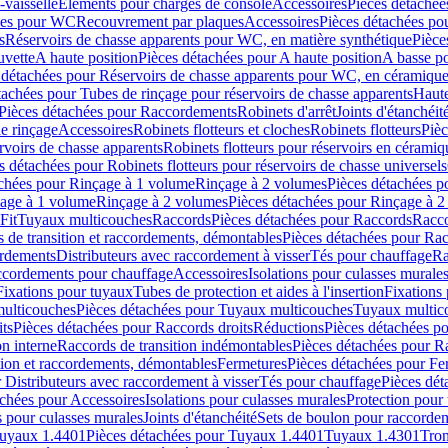
-vaisselle
Eléments pour charges de console
Accessoires
Pièces détachée
les pour WC
Recouvrement par plaques
Accessoires
Pièces détachées po
s
Réservoirs de chasse apparents pour WC, en matière synthétique
Pièce
uvette
A haute position
Pièces détachées pour A haute position
A basse po
 détachées pour Réservoirs de chasse apparents pour WC, en céramiqu
tachées pour Tubes de rinçage pour réservoirs de chasse apparents
Haute
Pièces détachées pour Raccordements
Robinets d'arrêt
Joints d'étanchéit
e rinçage
Accessoires
Robinets flotteurs et cloches
Robinets flotteurs
Pièc
rvoirs de chasse apparents
Robinets flotteurs pour réservoirs en céramiq
s détachées pour Robinets flotteurs pour réservoirs de chasse universels
achées pour Rinçage à 1 volume
Rinçage à 2 volumes
Pièces détachées p
çage à 1 volume
Rinçage à 2 volumes
Pièces détachées pour Rinçage à 
Fit
Tuyaux multicouches
Raccords
Pièces détachées pour Raccords
Racco
 de transition et raccordements, démontables
Pièces détachées pour Rac
ordements
Distributeurs avec raccordement à visser
Tés pour chauffage
Ra
ccordements pour chauffage
Accessoires
Isolations pour culasses murale
Fixations pour tuyaux
Tubes de protection et aides à l'insertion
Fixations
ulticouches
Pièces détachées pour Tuyaux multicouches
Tuyaux multic
ts
Pièces détachées pour Raccords droits
Réductions
Pièces détachées p
on interne
Raccords de transition indémontables
Pièces détachées pour Ra
tion et raccordements, démontables
Fermetures
Pièces détachées pour Fe
 Distributeurs avec raccordement à visser
Tés pour chauffage
Pièces dét
achées pour Accessoires
Isolations pour culasses murales
Protection pour 
s pour culasses murales
Joints d'étanchéité
Sets de boulon pour raccordem
uyaux 1.4401
Pièces détachées pour Tuyaux 1.4401
Tuyaux 1.4301
Tron