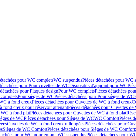
détachées pour WC complets
WC suspendus
Pièces détachées pour WC 
détachées pour Pour cuvettes de WC
Dispositifs d'appoint pour WC
Pièc
 détachées pour Plaques design
Pour WC complets
Pièces détachées po
complets
Pour sièges de WC
Pièces détachées pour Pour sièges de WC
 WC à fond creux
Pièces détachées pour Cuvettes de WC à fond creux
Cu
 fond creux pour réservoir attenant
Pièces détachées pour Cuvettes de 
 WC à fond plat
Pièces détachées pour Cuvettes de WC à fond plat
Rése
ièges de WC
Pièces détachées pour Sièges de WC
WC Comfort
Pièces 
vées
Cuvettes de WC à fond creux rallongées
Pièces détachées pour Cuv
es
Sièges de WC Comfort
Pièces détachées pour Sièges de WC Comfort
tachées pour WC pour enfants
WC suspendus
Pièces détachées pour W