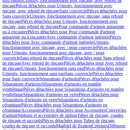
sol
Urinoirs
Urinoirs, fonctionnement avec rinçage, avec rebord de
rinçage
Pièces détachées pour Urinoirs, fonctionnement avec
rinçage, avec rebord de rinçage
Sans couvercle
Pièces détachées pour
Sans couvercle
Urinoirs, fonctionnement avec rinçage, sans rebord
de rinçage
Pièces détachées pour Urinoirs, fonctionnement avec
rinçage, sans rebord de rinçage
Pour commande d'urinoir apparente
ou à encastrer
Pièces détachées pour Pour commande d'urinoir
apparente ou à encastrer
Avec commande d'urinoir intégrée
Pièces
détachées pour Avec commande d'urinoir intégrée
Urinoirs,
fonctionnement avec rinçage, avec / pour couvercle
Pièces détachées
pour Urinoirs, fonctionnement avec rinçage, avec / pour
couvercle
Sans rebord de rinçage
Pièces détachées pour Sans rebord
de rinçage
Avec rebord de rinçage
Pièces détachées pour Avec rebord
de rinçage
Urinoirs, fonctionnement sans eau
Pièces détachées pour
Urinoirs, fonctionnement sans eau
Sans couvercle
Pièces détachées
pour Sans couvercle
Séparations d'urinoirs
Pièces détachées pour
Séparations d'urinoirs
Séparations d'urinoirs en matière
synthétique
Pièces détachées pour Séparations d'urinoirs en matière
synthétique
Séparations d'urinoirs en verre
Pièces détachées pour
Séparations d'urinoirs en verre
Séparations d'urinoirs en
céramique
Pièces détachées pour Séparations d'urinoirs en
céramique
Accessoires
Pièces détachées pour Accessoires
Couvercles
d'urinoir
Siphons et accessoires de siphon
Tubes de rinçage, coudes
de rinçage et raccords
Pièces détachées pour Tubes de rinçage,
coudes de rinçage et raccords
Matériel de fixation
Crépines
Diffuseur