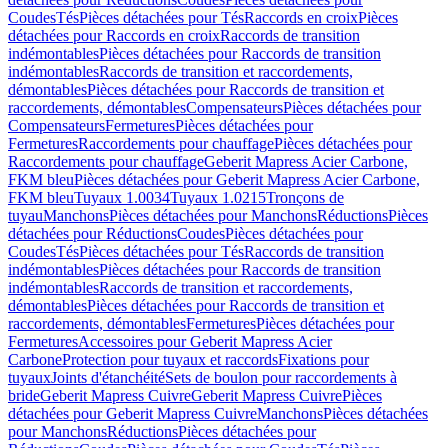
Coudes
Tés
Pièces détachées pour Tés
Raccords en croix
Pièces
détachées pour Raccords en croix
Raccords de transition
indémontables
Pièces détachées pour Raccords de transition
indémontables
Raccords de transition et raccordements,
démontables
Pièces détachées pour Raccords de transition et
raccordements, démontables
Compensateurs
Pièces détachées pour
Compensateurs
Fermetures
Pièces détachées pour
Fermetures
Raccordements pour chauffage
Pièces détachées pour
Raccordements pour chauffage
Geberit Mapress Acier Carbone,
FKM bleu
Pièces détachées pour Geberit Mapress Acier Carbone,
FKM bleu
Tuyaux 1.0034
Tuyaux 1.0215
Tronçons de
tuyau
Manchons
Pièces détachées pour Manchons
Réductions
Pièces
détachées pour Réductions
Coudes
Pièces détachées pour
Coudes
Tés
Pièces détachées pour Tés
Raccords de transition
indémontables
Pièces détachées pour Raccords de transition
indémontables
Raccords de transition et raccordements,
démontables
Pièces détachées pour Raccords de transition et
raccordements, démontables
Fermetures
Pièces détachées pour
Fermetures
Accessoires pour Geberit Mapress Acier
Carbone
Protection pour tuyaux et raccords
Fixations pour
tuyaux
Joints d'étanchéité
Sets de boulon pour raccordements à
bride
Geberit Mapress Cuivre
Geberit Mapress Cuivre
Pièces
détachées pour Geberit Mapress Cuivre
Manchons
Pièces détachées
pour Manchons
Réductions
Pièces détachées pour