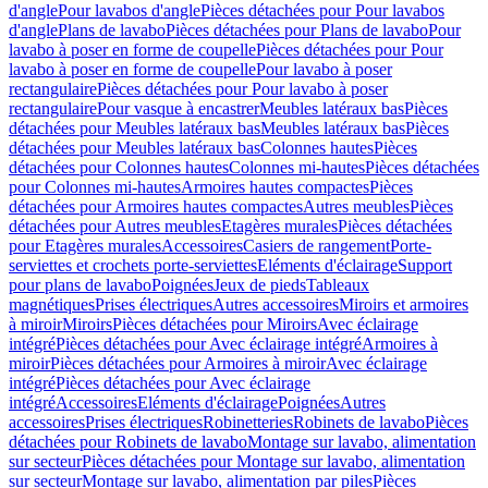
d'angle
Pour lavabos d'angle
Pièces détachées pour Pour lavabos
d'angle
Plans de lavabo
Pièces détachées pour Plans de lavabo
Pour
lavabo à poser en forme de coupelle
Pièces détachées pour Pour
lavabo à poser en forme de coupelle
Pour lavabo à poser
rectangulaire
Pièces détachées pour Pour lavabo à poser
rectangulaire
Pour vasque à encastrer
Meubles latéraux bas
Pièces
détachées pour Meubles latéraux bas
Meubles latéraux bas
Pièces
détachées pour Meubles latéraux bas
Colonnes hautes
Pièces
détachées pour Colonnes hautes
Colonnes mi-hautes
Pièces détachées
pour Colonnes mi-hautes
Armoires hautes compactes
Pièces
détachées pour Armoires hautes compactes
Autres meubles
Pièces
détachées pour Autres meubles
Etagères murales
Pièces détachées
pour Etagères murales
Accessoires
Casiers de rangement
Porte-
serviettes et crochets porte-serviettes
Eléments d'éclairage
Support
pour plans de lavabo
Poignées
Jeux de pieds
Tableaux
magnétiques
Prises électriques
Autres accessoires
Miroirs et armoires
à miroir
Miroirs
Pièces détachées pour Miroirs
Avec éclairage
intégré
Pièces détachées pour Avec éclairage intégré
Armoires à
miroir
Pièces détachées pour Armoires à miroir
Avec éclairage
intégré
Pièces détachées pour Avec éclairage
intégré
Accessoires
Eléments d'éclairage
Poignées
Autres
accessoires
Prises électriques
Robinetteries
Robinets de lavabo
Pièces
détachées pour Robinets de lavabo
Montage sur lavabo, alimentation
sur secteur
Pièces détachées pour Montage sur lavabo, alimentation
sur secteur
Montage sur lavabo, alimentation par piles
Pièces