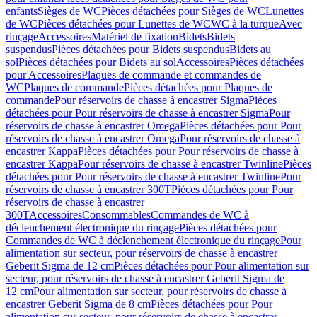
enfants
Sièges de WC
Pièces détachées pour Sièges de WC
Lunettes
de WC
Pièces détachées pour Lunettes de WC
WC à la turque
Avec
rinçage
Accessoires
Matériel de fixation
Bidets
Bidets
suspendus
Pièces détachées pour Bidets suspendus
Bidets au
sol
Pièces détachées pour Bidets au sol
Accessoires
Pièces détachées
pour Accessoires
Plaques de commande et commandes de
WC
Plaques de commande
Pièces détachées pour Plaques de
commande
Pour réservoirs de chasse à encastrer Sigma
Pièces
détachées pour Pour réservoirs de chasse à encastrer Sigma
Pour
réservoirs de chasse à encastrer Omega
Pièces détachées pour Pour
réservoirs de chasse à encastrer Omega
Pour réservoirs de chasse à
encastrer Kappa
Pièces détachées pour Pour réservoirs de chasse à
encastrer Kappa
Pour réservoirs de chasse à encastrer Twinline
Pièces
détachées pour Pour réservoirs de chasse à encastrer Twinline
Pour
réservoirs de chasse à encastrer 300T
Pièces détachées pour Pour
réservoirs de chasse à encastrer
300T
Accessoires
Consommables
Commandes de WC à
déclenchement électronique du rinçage
Pièces détachées pour
Commandes de WC à déclenchement électronique du rinçage
Pour
alimentation sur secteur, pour réservoirs de chasse à encastrer
Geberit Sigma de 12 cm
Pièces détachées pour Pour alimentation sur
secteur, pour réservoirs de chasse à encastrer Geberit Sigma de
12 cm
Pour alimentation sur secteur, pour réservoirs de chasse à
encastrer Geberit Sigma de 8 cm
Pièces détachées pour Pour
alimentation sur secteur, pour réservoirs de chasse à encastrer