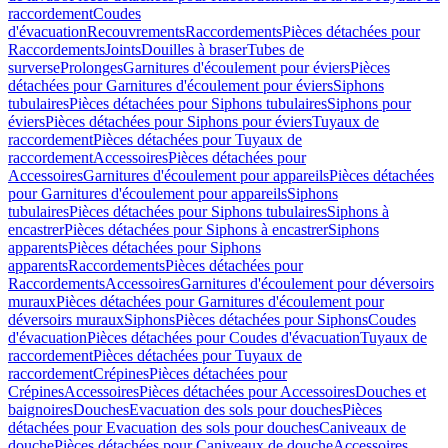
raccordement
Coudes
d'évacuation
Recouvrements
Raccordements
Pièces détachées pour
Raccordements
Joints
Douilles à braser
Tubes de
surverse
Prolonges
Garnitures d'écoulement pour éviers
Pièces
détachées pour Garnitures d'écoulement pour éviers
Siphons
tubulaires
Pièces détachées pour Siphons tubulaires
Siphons pour
éviers
Pièces détachées pour Siphons pour éviers
Tuyaux de
raccordement
Pièces détachées pour Tuyaux de
raccordement
Accessoires
Pièces détachées pour
Accessoires
Garnitures d'écoulement pour appareils
Pièces détachées
pour Garnitures d'écoulement pour appareils
Siphons
tubulaires
Pièces détachées pour Siphons tubulaires
Siphons à
encastrer
Pièces détachées pour Siphons à encastrer
Siphons
apparents
Pièces détachées pour Siphons
apparents
Raccordements
Pièces détachées pour
Raccordements
Accessoires
Garnitures d'écoulement pour déversoirs
muraux
Pièces détachées pour Garnitures d'écoulement pour
déversoirs muraux
Siphons
Pièces détachées pour Siphons
Coudes
d'évacuation
Pièces détachées pour Coudes d'évacuation
Tuyaux de
raccordement
Pièces détachées pour Tuyaux de
raccordement
Crépines
Pièces détachées pour
Crépines
Accessoires
Pièces détachées pour Accessoires
Douches et
baignoires
Douches
Evacuation des sols pour douches
Pièces
détachées pour Evacuation des sols pour douches
Caniveaux de
douche
Pièces détachées pour Caniveaux de douche
Accessoires