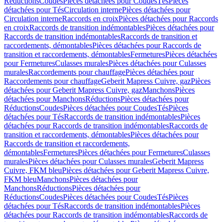
Réductions
Coudes
Pièces détachées pour Coudes
Tés
Pièces
détachées pour Tés
Circulation interne
Pièces détachées pour
Circulation interne
Raccords en croix
Pièces détachées pour Raccords
en croix
Raccords de transition indémontables
Pièces détachées pour
Raccords de transition indémontables
Raccords de transition et
raccordements, démontables
Pièces détachées pour Raccords de
transition et raccordements, démontables
Fermetures
Pièces détachées
pour Fermetures
Culasses murales
Pièces détachées pour Culasses
murales
Raccordements pour chauffage
Pièces détachées pour
Raccordements pour chauffage
Geberit Mapress Cuivre, gaz
Pièces
détachées pour Geberit Mapress Cuivre, gaz
Manchons
Pièces
détachées pour Manchons
Réductions
Pièces détachées pour
Réductions
Coudes
Pièces détachées pour Coudes
Tés
Pièces
détachées pour Tés
Raccords de transition indémontables
Pièces
détachées pour Raccords de transition indémontables
Raccords de
transition et raccordements, démontables
Pièces détachées pour
Raccords de transition et raccordements,
démontables
Fermetures
Pièces détachées pour Fermetures
Culasses
murales
Pièces détachées pour Culasses murales
Geberit Mapress
Cuivre, FKM bleu
Pièces détachées pour Geberit Mapress Cuivre,
FKM bleu
Manchons
Pièces détachées pour
Manchons
Réductions
Pièces détachées pour
Réductions
Coudes
Pièces détachées pour Coudes
Tés
Pièces
détachées pour Tés
Raccords de transition indémontables
Pièces
détachées pour Raccords de transition indémontables
Raccords de