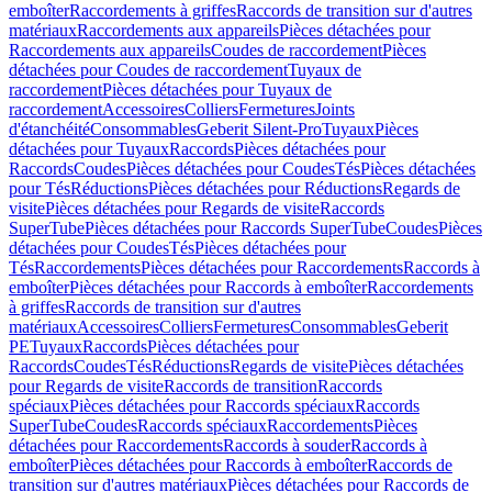
emboîter
Raccordements à griffes
Raccords de transition sur d'autres
matériaux
Raccordements aux appareils
Pièces détachées pour
Raccordements aux appareils
Coudes de raccordement
Pièces
détachées pour Coudes de raccordement
Tuyaux de
raccordement
Pièces détachées pour Tuyaux de
raccordement
Accessoires
Colliers
Fermetures
Joints
d'étanchéité
Consommables
Geberit Silent-Pro
Tuyaux
Pièces
détachées pour Tuyaux
Raccords
Pièces détachées pour
Raccords
Coudes
Pièces détachées pour Coudes
Tés
Pièces détachées
pour Tés
Réductions
Pièces détachées pour Réductions
Regards de
visite
Pièces détachées pour Regards de visite
Raccords
SuperTube
Pièces détachées pour Raccords SuperTube
Coudes
Pièces
détachées pour Coudes
Tés
Pièces détachées pour
Tés
Raccordements
Pièces détachées pour Raccordements
Raccords à
emboîter
Pièces détachées pour Raccords à emboîter
Raccordements
à griffes
Raccords de transition sur d'autres
matériaux
Accessoires
Colliers
Fermetures
Consommables
Geberit
PE
Tuyaux
Raccords
Pièces détachées pour
Raccords
Coudes
Tés
Réductions
Regards de visite
Pièces détachées
pour Regards de visite
Raccords de transition
Raccords
spéciaux
Pièces détachées pour Raccords spéciaux
Raccords
SuperTube
Coudes
Raccords spéciaux
Raccordements
Pièces
détachées pour Raccordements
Raccords à souder
Raccords à
emboîter
Pièces détachées pour Raccords à emboîter
Raccords de
transition sur d'autres matériaux
Pièces détachées pour Raccords de