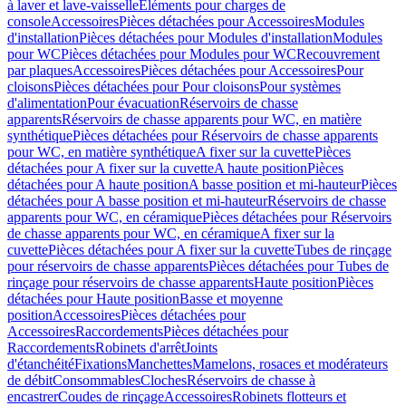
à laver et lave-vaisselle
Eléments pour charges de
console
Accessoires
Pièces détachées pour Accessoires
Modules
d'installation
Pièces détachées pour Modules d'installation
Modules
pour WC
Pièces détachées pour Modules pour WC
Recouvrement
par plaques
Accessoires
Pièces détachées pour Accessoires
Pour
cloisons
Pièces détachées pour Pour cloisons
Pour systèmes
d'alimentation
Pour évacuation
Réservoirs de chasse
apparents
Réservoirs de chasse apparents pour WC, en matière
synthétique
Pièces détachées pour Réservoirs de chasse apparents
pour WC, en matière synthétique
A fixer sur la cuvette
Pièces
détachées pour A fixer sur la cuvette
A haute position
Pièces
détachées pour A haute position
A basse position et mi-hauteur
Pièces
détachées pour A basse position et mi-hauteur
Réservoirs de chasse
apparents pour WC, en céramique
Pièces détachées pour Réservoirs
de chasse apparents pour WC, en céramique
A fixer sur la
cuvette
Pièces détachées pour A fixer sur la cuvette
Tubes de rinçage
pour réservoirs de chasse apparents
Pièces détachées pour Tubes de
rinçage pour réservoirs de chasse apparents
Haute position
Pièces
détachées pour Haute position
Basse et moyenne
position
Accessoires
Pièces détachées pour
Accessoires
Raccordements
Pièces détachées pour
Raccordements
Robinets d'arrêt
Joints
d'étanchéité
Fixations
Manchettes
Mamelons, rosaces et modérateurs
de débit
Consommables
Cloches
Réservoirs de chasse à
encastrer
Coudes de rinçage
Accessoires
Robinets flotteurs et