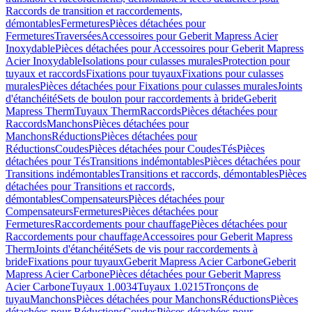
Raccords de transition et raccordements,
démontables
Fermetures
Pièces détachées pour
Fermetures
Traversées
Accessoires pour Geberit Mapress Acier
Inoxydable
Pièces détachées pour Accessoires pour Geberit Mapress
Acier Inoxydable
Isolations pour culasses murales
Protection pour
tuyaux et raccords
Fixations pour tuyaux
Fixations pour culasses
murales
Pièces détachées pour Fixations pour culasses murales
Joints
d'étanchéité
Sets de boulon pour raccordements à bride
Geberit
Mapress Therm
Tuyaux Therm
Raccords
Pièces détachées pour
Raccords
Manchons
Pièces détachées pour
Manchons
Réductions
Pièces détachées pour
Réductions
Coudes
Pièces détachées pour Coudes
Tés
Pièces
détachées pour Tés
Transitions indémontables
Pièces détachées pour
Transitions indémontables
Transitions et raccords, démontables
Pièces
détachées pour Transitions et raccords,
démontables
Compensateurs
Pièces détachées pour
Compensateurs
Fermetures
Pièces détachées pour
Fermetures
Raccordements pour chauffage
Pièces détachées pour
Raccordements pour chauffage
Accessoires pour Geberit Mapress
Therm
Joints d'étanchéité
Sets de vis pour raccordements à
bride
Fixations pour tuyaux
Geberit Mapress Acier Carbone
Geberit
Mapress Acier Carbone
Pièces détachées pour Geberit Mapress
Acier Carbone
Tuyaux 1.0034
Tuyaux 1.0215
Tronçons de
tuyau
Manchons
Pièces détachées pour Manchons
Réductions
Pièces
détachées pour Réductions
Coudes
Pièces détachées pour