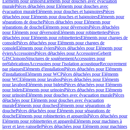
Eléments pour urinoirs
Eléments pour douches avec évacuation
murale
Pièces détachées pour Eléments pour douches avec
évacuation murale
Eléments pour douches et baignoires
Pièces
détachées pour Eléments pour douches et baignoires
Eléments pour
séparations de douche
Pièces détachées pour Eléments pour
séparations de douche
Eléments pour déversoirs
Pièces détachées
pour Eléments pour déversoirs
Eléments pour robinetteries
Pièces
détachées pour Eléments pour robinetteries
Eléments pour charges de
console
Pièces détachées pour Eléments pour charges de
console
Eléments pour éviers
Pièces détachées pour Eléments pour
éviers
Accessoires
Pièces détachées pour Accessoires
Geberit
GIS
Cloisons
Structures de soutènement
Accessoires pour
préfabrications
Accessoires pour l'isolation acoustique
Recouvrement
par plaques
Eléments d'installation
Pièces détachées pour Eléments
d'installation
Eléments pour WC
Pièces détachées pour Eléments
pour WC
Eléments pour lavabos
Pièces détachées pour Eléments
pour lavabos
Eléments pour bidets
Pièces détachées pour Eléments
pour bidets
Eléments pour urinoirs
Pièces détachées pour Eléments
pour urinoirs
Eléments pour douches avec évacuation murale
Pièces
détachées pour Eléments pour douches avec évacuation
murale
Éléments pour douches
Éléments pour séparations de
douche
Pièces détachées pour Éléments pour séparations de
douche
Eléments pour robinetteries et appareils
Pièces détachées pour
Eléments pour robinetteries et appareils
Eléments pour machines à
laver et lave-vaisselle
Pièces détachées pour Eléments pour machines