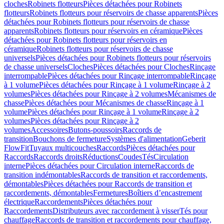
cloches
Robinets flotteurs
Pièces détachées pour Robinets
flotteurs
Robinets flotteurs pour réservoirs de chasse apparents
Pièces
détachées pour Robinets flotteurs pour réservoirs de chasse
apparents
Robinets flotteurs pour réservoirs en céramique
Pièces
détachées pour Robinets flotteurs pour réservoirs en
céramique
Robinets flotteurs pour réservoirs de chasse
universels
Pièces détachées pour Robinets flotteurs pour réservoirs
de chasse universels
Cloches
Pièces détachées pour Cloches
Rinçage
interrompable
Pièces détachées pour Rinçage interrompable
Rinçage
à 1 volume
Pièces détachées pour Rinçage à 1 volume
Rinçage à 2
volumes
Pièces détachées pour Rinçage à 2 volumes
Mécanismes de
chasse
Pièces détachées pour Mécanismes de chasse
Rinçage à 1
volume
Pièces détachées pour Rinçage à 1 volume
Rinçage à 2
volumes
Pièces détachées pour Rinçage à 2
volumes
Accessoires
Butons-poussoirs
Raccords de
transition
Bouchons de fermeture
Systèmes d'alimentation
Geberit
FlowFit
Tuyaux multicouches
Raccords
Pièces détachées pour
Raccords
Raccords droits
Réductions
Coudes
Tés
Circulation
interne
Pièces détachées pour Circulation interne
Raccords de
transition indémontables
Raccords de transition et raccordements,
démontables
Pièces détachées pour Raccords de transition et
raccordements, démontables
Fermetures
Boîtiers d’encastrement
électrique
Raccordements
Pièces détachées pour
Raccordements
Distributeurs avec raccordement à visser
Tés pour
chauffage
Raccords de transition et raccordements pour chauffage,