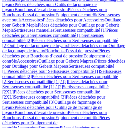
tuyaux
Pièces détachées pour Outils de façonnage de
tuyaux
Bouchons d’essai de pression
Pièces détachées pour
Bouchons d’essai de pression
Equipement de contrôle
Sertisseuses
avec outils
Accessoires
Pièces détachées pour Accessoires
Outillage
pour Geberit Mepla
Pièces détachées pour Outillage pour Geberit
Mepla
Sertisseuses manuelles
Sertisseuses compatibilité [1]
Pièces
détachées pour Sertisseuses compatibilité [1]
Sertisseuses
compatibilité [2]
Pièces détachées pour Sertisseuses compatibilité
[2]
Outillage de façonnage de tuyaux
Pièces détachées pour Outillage
de façonnage de tuyaux
Bouchons d’essai de pression
Pièces
détachées pour Bouchons d’essai de pression
Equipement de
contrôle
Accessoires
Outillage pour Geberit Mapress
Pièces détachées
pour Outillage pour Geberit Mapress
Sertisseuses compatibilité
[1]
Pièces détachées pour Sertisseuses compatibilité [1]
Sertisseuses
compatibilité [2]
Pièces détachées pour Sertisseuses compatibilité
[2]
Sertisseuses compatibilité [1] / [2]
Pièces détachées pour
Sertisseuses compatibilité [1] / [2]
Sertisseuses compatibilité
[2XL]
Pièces détachées pour Sertisseuses compatibilité
[2XL]
Sertisseuses compatibilité [3]
Pièces détachées pour
Sertisseuses compatibilité [3]
Outillage de façonnage de
tuyaux
Pièces détachées pour Outillage de façonnage de
tuyaux
Bouchons d’essai de pression
Pièces détachées pour
Bouchons d’essai de pression
Equipement de contrôle
Pièces
détachées pour Equipement de
contrôle
Accessoires
Sertisseuses
Pièces détachées pour