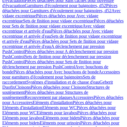
d'évacuation
Pièces détachées pour Sans caches pour ouverture
d'évacuation
Garnitures d'écoulement pour baignoires, d52
Pièces
détachées pour Garnitures d'écoulement pour baignoires, d52
Avec
vidage excentrique
Pièces détachées pour Avec vidage
excentrique
Sets de finition pour vidage excentrique
Pièces détachées
pour Sets de finition pour vidage excentrique
Avec vidage
excentrique et arrivée d'eau
Pièces détachées pour Avec vidage
excentrique et arrivée d'eau
Sets de finition pour vidage excentrique
et arrivée d'eau
Pièces détachées pour Sets de finition pour vidage
excentrique et arrivée d'eau
A déclenchement par pression
PushControl
Pièces détachées pour A déclenchement par pression
PushControl
Sets de finition pour déclenchement par pression
PushControl
Pièces détachées pour Sets de finition pour
déclenchement par pression PushControl
Avec bouchons de
bonde
Pièces détachées pour Avec bouchons de bonde
Accessoires
pour garnitures d'écoulement pour baignoires
Sets de
raccordement
Systèmes d'installation et de chasse d'eau
Geberit
Duofix
Cloisons
Pièces détachées pour Cloisons
Structures de
soutènement
Pièces détachées pour Structures de
soutènement
Recouvrement par plaques
Accessoires
Pièces détachées
pour Accessoires
Eléments d'installation
Pièces détachées pour
Eléments d'installation
Eléments pour WC
Pièces détachées pour
Eléments pour WC
Eléments pour lavabos
Pièces détachées pour
Eléments pour lavabos
Eléments pour bidets
Pièces détachées pour
Eléments pour bidets
Eléments pour urinoirs
Pièces détachées pour