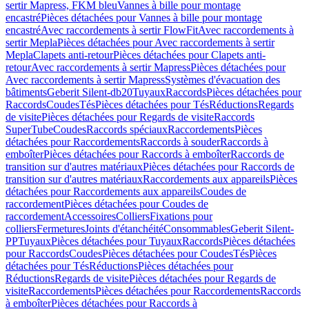
sertir Mapress, FKM bleu
Vannes à bille pour montage
encastré
Pièces détachées pour Vannes à bille pour montage
encastré
Avec raccordements à sertir FlowFit
Avec raccordements à
sertir Mepla
Pièces détachées pour Avec raccordements à sertir
Mepla
Clapets anti-retour
Pièces détachées pour Clapets anti-
retour
Avec raccordements à sertir Mapress
Pièces détachées pour
Avec raccordements à sertir Mapress
Systèmes d'évacuation des
bâtiments
Geberit Silent-db20
Tuyaux
Raccords
Pièces détachées pour
Raccords
Coudes
Tés
Pièces détachées pour Tés
Réductions
Regards
de visite
Pièces détachées pour Regards de visite
Raccords
SuperTube
Coudes
Raccords spéciaux
Raccordements
Pièces
détachées pour Raccordements
Raccords à souder
Raccords à
emboîter
Pièces détachées pour Raccords à emboîter
Raccords de
transition sur d'autres matériaux
Pièces détachées pour Raccords de
transition sur d'autres matériaux
Raccordements aux appareils
Pièces
détachées pour Raccordements aux appareils
Coudes de
raccordement
Pièces détachées pour Coudes de
raccordement
Accessoires
Colliers
Fixations pour
colliers
Fermetures
Joints d'étanchéité
Consommables
Geberit Silent-
PP
Tuyaux
Pièces détachées pour Tuyaux
Raccords
Pièces détachées
pour Raccords
Coudes
Pièces détachées pour Coudes
Tés
Pièces
détachées pour Tés
Réductions
Pièces détachées pour
Réductions
Regards de visite
Pièces détachées pour Regards de
visite
Raccordements
Pièces détachées pour Raccordements
Raccords
à emboîter
Pièces détachées pour Raccords à