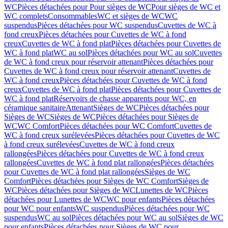
WC
Pièces détachées pour Pour sièges de WC
Pour sièges de WC et
WC complets
Consommables
WC et sièges de WC
WC
suspendus
Pièces détachées pour WC suspendus
Cuvettes de WC à
fond creux
Pièces détachées pour Cuvettes de WC à fond
creux
Cuvettes de WC à fond plat
Pièces détachées pour Cuvettes de
WC à fond plat
WC au sol
Pièces détachées pour WC au sol
Cuvettes
de WC à fond creux pour réservoir attenant
Pièces détachées pour
Cuvettes de WC à fond creux pour réservoir attenant
Cuvettes de
WC à fond creux
Pièces détachées pour Cuvettes de WC à fond
creux
Cuvettes de WC à fond plat
Pièces détachées pour Cuvettes de
WC à fond plat
Réservoirs de chasse apparents pour WC, en
céramique sanitaire
Attenant
Sièges de WC
Pièces détachées pour
Sièges de WC
Sièges de WC
Pièces détachées pour Sièges de
WC
WC Comfort
Pièces détachées pour WC Comfort
Cuvettes de
WC à fond creux surélevées
Pièces détachées pour Cuvettes de WC
à fond creux surélevées
Cuvettes de WC à fond creux
rallongées
Pièces détachées pour Cuvettes de WC à fond creux
rallongées
Cuvettes de WC à fond plat rallongées
Pièces détachées
pour Cuvettes de WC à fond plat rallongées
Sièges de WC
Comfort
Pièces détachées pour Sièges de WC Comfort
Sièges de
WC
Pièces détachées pour Sièges de WC
Lunettes de WC
Pièces
détachées pour Lunettes de WC
WC pour enfants
Pièces détachées
pour WC pour enfants
WC suspendus
Pièces détachées pour WC
suspendus
WC au sol
Pièces détachées pour WC au sol
Sièges de WC
pour enfants
Pièces détachées pour Sièges de WC pour