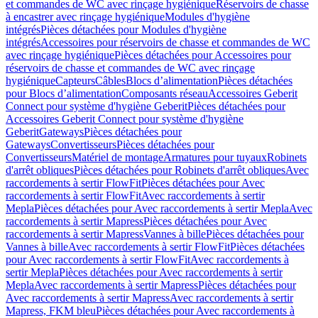
et commandes de WC avec rinçage hygiénique
Réservoirs de chasse
à encastrer avec rinçage hygiénique
Modules d'hygiène
intégrés
Pièces détachées pour Modules d'hygiène
intégrés
Accessoires pour réservoirs de chasse et commandes de WC
avec rinçage hygiénique
Pièces détachées pour Accessoires pour
réservoirs de chasse et commandes de WC avec rinçage
hygiénique
Capteurs
Câbles
Blocs d’alimentation
Pièces détachées
pour Blocs d’alimentation
Composants réseau
Accessoires Geberit
Connect pour système d'hygiène Geberit
Pièces détachées pour
Accessoires Geberit Connect pour système d'hygiène
Geberit
Gateways
Pièces détachées pour
Gateways
Convertisseurs
Pièces détachées pour
Convertisseurs
Matériel de montage
Armatures pour tuyaux
Robinets
d'arrêt obliques
Pièces détachées pour Robinets d'arrêt obliques
Avec
raccordements à sertir FlowFit
Pièces détachées pour Avec
raccordements à sertir FlowFit
Avec raccordements à sertir
Mepla
Pièces détachées pour Avec raccordements à sertir Mepla
Avec
raccordements à sertir Mapress
Pièces détachées pour Avec
raccordements à sertir Mapress
Vannes à bille
Pièces détachées pour
Vannes à bille
Avec raccordements à sertir FlowFit
Pièces détachées
pour Avec raccordements à sertir FlowFit
Avec raccordements à
sertir Mepla
Pièces détachées pour Avec raccordements à sertir
Mepla
Avec raccordements à sertir Mapress
Pièces détachées pour
Avec raccordements à sertir Mapress
Avec raccordements à sertir
Mapress, FKM bleu
Pièces détachées pour Avec raccordements à