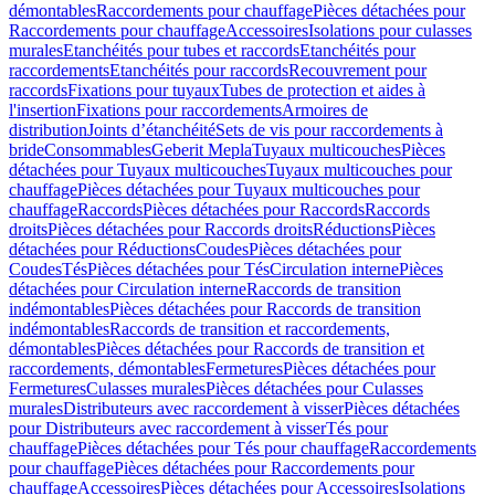
démontables
Raccordements pour chauffage
Pièces détachées pour
Raccordements pour chauffage
Accessoires
Isolations pour culasses
murales
Etanchéités pour tubes et raccords
Etanchéités pour
raccordements
Etanchéités pour raccords
Recouvrement pour
raccords
Fixations pour tuyaux
Tubes de protection et aides à
l'insertion
Fixations pour raccordements
Armoires de
distribution
Joints d’étanchéité
Sets de vis pour raccordements à
bride
Consommables
Geberit Mepla
Tuyaux multicouches
Pièces
détachées pour Tuyaux multicouches
Tuyaux multicouches pour
chauffage
Pièces détachées pour Tuyaux multicouches pour
chauffage
Raccords
Pièces détachées pour Raccords
Raccords
droits
Pièces détachées pour Raccords droits
Réductions
Pièces
détachées pour Réductions
Coudes
Pièces détachées pour
Coudes
Tés
Pièces détachées pour Tés
Circulation interne
Pièces
détachées pour Circulation interne
Raccords de transition
indémontables
Pièces détachées pour Raccords de transition
indémontables
Raccords de transition et raccordements,
démontables
Pièces détachées pour Raccords de transition et
raccordements, démontables
Fermetures
Pièces détachées pour
Fermetures
Culasses murales
Pièces détachées pour Culasses
murales
Distributeurs avec raccordement à visser
Pièces détachées
pour Distributeurs avec raccordement à visser
Tés pour
chauffage
Pièces détachées pour Tés pour chauffage
Raccordements
pour chauffage
Pièces détachées pour Raccordements pour
chauffage
Accessoires
Pièces détachées pour Accessoires
Isolations