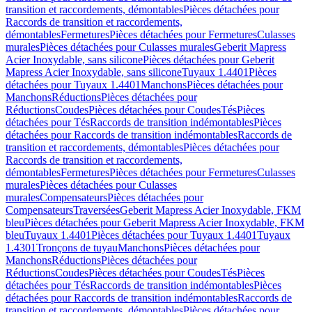
transition et raccordements, démontables
Pièces détachées pour
Raccords de transition et raccordements,
démontables
Fermetures
Pièces détachées pour Fermetures
Culasses
murales
Pièces détachées pour Culasses murales
Geberit Mapress
Acier Inoxydable, sans silicone
Pièces détachées pour Geberit
Mapress Acier Inoxydable, sans silicone
Tuyaux 1.4401
Pièces
détachées pour Tuyaux 1.4401
Manchons
Pièces détachées pour
Manchons
Réductions
Pièces détachées pour
Réductions
Coudes
Pièces détachées pour Coudes
Tés
Pièces
détachées pour Tés
Raccords de transition indémontables
Pièces
détachées pour Raccords de transition indémontables
Raccords de
transition et raccordements, démontables
Pièces détachées pour
Raccords de transition et raccordements,
démontables
Fermetures
Pièces détachées pour Fermetures
Culasses
murales
Pièces détachées pour Culasses
murales
Compensateurs
Pièces détachées pour
Compensateurs
Traversées
Geberit Mapress Acier Inoxydable, FKM
bleu
Pièces détachées pour Geberit Mapress Acier Inoxydable, FKM
bleu
Tuyaux 1.4401
Pièces détachées pour Tuyaux 1.4401
Tuyaux
1.4301
Tronçons de tuyau
Manchons
Pièces détachées pour
Manchons
Réductions
Pièces détachées pour
Réductions
Coudes
Pièces détachées pour Coudes
Tés
Pièces
détachées pour Tés
Raccords de transition indémontables
Pièces
détachées pour Raccords de transition indémontables
Raccords de
transition et raccordements, démontables
Pièces détachées pour