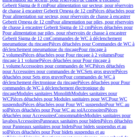
Geberit Sigma de 8 cm
Pour alimentation sur secteur, pour réservoirs
de chasse à encastrer Geberit Omega de 12 cm
Pièces détachées pour
Pour alimentation sur secteur, pour réservoirs de chasse à encastrer
Geberit Omega de 12 cm
Pour alimentation par piles, pour réservoirs
de chasse à encastrer Geberit Sigma de 12 cm
Pièces détachées pour
Pour alimentation par piles, pour réservoirs de chasse à encastrer
Geberit Sigma de 12 cm
Commandes de WC à déclenchement
pneumatique du rinçage
Pièces détachées pour Commandes de WC à
déclenchement pneumatique du rinçage
Pour rinçage à
2 volumes
Pièces détachées pour Pour rinçage à 2 volumes
Pour
rinçage à 1 volume
Pièces détachées pour Pour rinçage à
1 volume
Accessoires pour commandes de WC
Pièces détachées
pour Accessoires pour commandes de WC
Sets gros œuvre
Pièces
détachées pour Sets gros œuvre
Pour commandes de WC à
déclenchement électronique du rinçage
Pièces détachées pour Pour
commandes de WC à déclenchement électronique du
rinçage
Modules sanitaires Monolith
Modules sanitaires pour
WC
Pièces détachées pour Modules sanitaires pour WC
Pour WC
suspendus
Pièces détachées pour Pour WC suspendus
Pour WC au
sol
Pièces détachées pour Pour WC au sol
Accessoires
Pièces
détachées pour Accessoires
Consommables
Modules sanitaires pour
lavabos
Accessoires
Panneaux sanitaires pour bidets
Pièces détachées
pour Panneaux sanitaires pour bidets
Pour bidets suspendus et au
sol
Pièces détachées pour Pour bidets suspendus et au