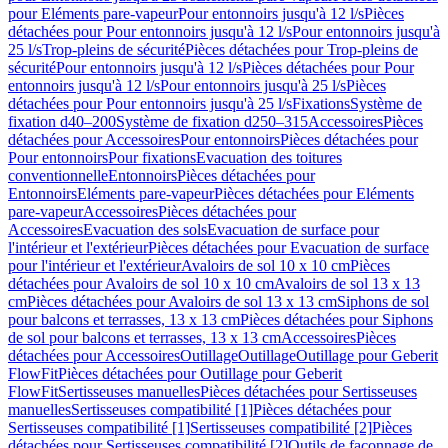
pour Eléments pare-vapeur
Pour entonnoirs jusqu'à 12 l/s
Pièces
détachées pour Pour entonnoirs jusqu'à 12 l/s
Pour entonnoirs jusqu'à
25 l/s
Trop-pleins de sécurité
Pièces détachées pour Trop-pleins de
sécurité
Pour entonnoirs jusqu'à 12 l/s
Pièces détachées pour Pour
entonnoirs jusqu'à 12 l/s
Pour entonnoirs jusqu'à 25 l/s
Pièces
détachées pour Pour entonnoirs jusqu'à 25 l/s
Fixations
Système de
fixation d40–200
Système de fixation d250–315
Accessoires
Pièces
détachées pour Accessoires
Pour entonnoirs
Pièces détachées pour
Pour entonnoirs
Pour fixations
Evacuation des toitures
conventionnelle
Entonnoirs
Pièces détachées pour
Entonnoirs
Eléments pare-vapeur
Pièces détachées pour Eléments
pare-vapeur
Accessoires
Pièces détachées pour
Accessoires
Evacuation des sols
Evacuation de surface pour
l'intérieur et l'extérieur
Pièces détachées pour Evacuation de surface
pour l'intérieur et l'extérieur
Avaloirs de sol 10 x 10 cm
Pièces
détachées pour Avaloirs de sol 10 x 10 cm
Avaloirs de sol 13 x 13
cm
Pièces détachées pour Avaloirs de sol 13 x 13 cm
Siphons de sol
pour balcons et terrasses, 13 x 13 cm
Pièces détachées pour Siphons
de sol pour balcons et terrasses, 13 x 13 cm
Accessoires
Pièces
détachées pour Accessoires
Outillage
Outillage
Outillage pour Geberit
FlowFit
Pièces détachées pour Outillage pour Geberit
FlowFit
Sertisseuses manuelles
Pièces détachées pour Sertisseuses
manuelles
Sertisseuses compatibilité [1]
Pièces détachées pour
Sertisseuses compatibilité [1]
Sertisseuses compatibilité [2]
Pièces
détachées pour Sertisseuses compatibilité [2]
Outils de façonnage de