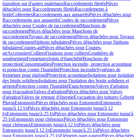
transition sur d'autres matériaux
Raccordements filetés
Pièces
détachées pour Raccordements filetés
Raccordements à
bride
Collerettes
Raccordements aux appareils
Pièces détachées pour
Raccordements aux appareils
Coudes de raccordement
Pièces
détachées pour Coudes de raccordement
Manchons de
raccordement
Pièces détachées pour Manchons de
raccordement
Tuyaux de raccordement
Pièces détachées pour Tuyaux
de raccordement
Siphons tubulaires
Pièces détachées pour Siphons
tubulaires
Coupes-air
Pièces détachées pour Coupes-
air
Accessoires
Colliers
Fixations pour colliers
Gouttières de
soutènement
Fermetures
Joints d'étanchéité
Bouchons de
protection
Consommables
Protection incendie, protection acoustique
et protection contre l'humidité
Protection incendie
Systèmes de
fermeture pour plafond
Protection acoustique
Isolations pour isolation
des bruits solidiens
Isolations pour l'isolation des bruits solidiens et
aériens
Protection contre l'humidité
Etanchements
Valves d'aération
pour évacuation
Valves d'aération
Pièces détachées pour Valves
d'aération
Valves de retenue d'énergie
Evacuation des toitures Geberit
Pluvia
Entonnoirs
Pièces détachées pour Entonnoirs
Entonnoirs
jusqu'à 12 l/s
Pièces détachées pour Entonnoirs jusqu'à 12
l/s
Entonnoirs jusqu'à 25 l/s
Pièces détachées pour Entonnoirs jusqu'à
25 l/s
Entonnoirs pour chéneaux
Pièces détachées pour Entonnoirs
pour chéneaux
Entonnoirs jusqu'à 12 l/s
Pièces détachées pour
Entonnoirs jusqu'à 12 l/s
Entonnoirs jusqu'à 25 l/s
Pièces détachées
pour Entonnoirs jusqu'à 25 l/s
Eléments pare-vapeur
Pièces détachées