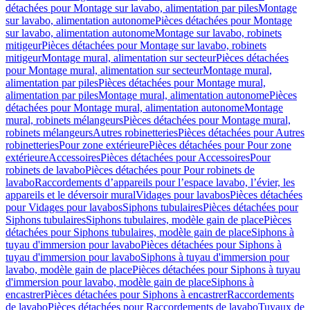
détachées pour Montage sur lavabo, alimentation par piles
Montage
sur lavabo, alimentation autonome
Pièces détachées pour Montage
sur lavabo, alimentation autonome
Montage sur lavabo, robinets
mitigeur
Pièces détachées pour Montage sur lavabo, robinets
mitigeur
Montage mural, alimentation sur secteur
Pièces détachées
pour Montage mural, alimentation sur secteur
Montage mural,
alimentation par piles
Pièces détachées pour Montage mural,
alimentation par piles
Montage mural, alimentation autonome
Pièces
détachées pour Montage mural, alimentation autonome
Montage
mural, robinets mélangeurs
Pièces détachées pour Montage mural,
robinets mélangeurs
Autres robinetteries
Pièces détachées pour Autres
robinetteries
Pour zone extérieure
Pièces détachées pour Pour zone
extérieure
Accessoires
Pièces détachées pour Accessoires
Pour
robinets de lavabo
Pièces détachées pour Pour robinets de
lavabo
Raccordements d’appareils pour l’espace lavabo, l’évier, les
appareils et le déversoir mural
Vidages pour lavabos
Pièces détachées
pour Vidages pour lavabos
Siphons tubulaires
Pièces détachées pour
Siphons tubulaires
Siphons tubulaires, modèle gain de place
Pièces
détachées pour Siphons tubulaires, modèle gain de place
Siphons à
tuyau d'immersion pour lavabo
Pièces détachées pour Siphons à
tuyau d'immersion pour lavabo
Siphons à tuyau d'immersion pour
lavabo, modèle gain de place
Pièces détachées pour Siphons à tuyau
d'immersion pour lavabo, modèle gain de place
Siphons à
encastrer
Pièces détachées pour Siphons à encastrer
Raccordements
de lavabo
Pièces détachées pour Raccordements de lavabo
Tuyaux de