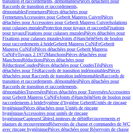
transition et raccordements, démontables
Pièces détachées pour
Raccords de transition et raccordements,
démontables
Fermetures
Pièces détachées pour
Fermetures
Accessoires pour Geberit Mapress Cuivre
Pièces
détachées pour Accessoires pour Geberit Mapress Cuivre
Isolations
pour culasses murales
Protection pour tuyaux et raccords
Fixations
pour tuyaux
Fixations pour culasses murales
Pièces détachées pour
Fixations pour culasses murales
Joints d'étanchéité
Sets de boulon
pour raccordements à bride
Geberit Mapress CuNiFe
Geberit
Mapress CuNiFe
Pièces détachées pour Geberit Mapress
CuNiFe
Tuyaux 2.1972
Manchons
Pièces détachées pour
Manchons
Réductions
Pièces détachées pour
Réductions
Coudes
Pièces détachées pour Coudes
Tés
Pièces
détachées pour Tés
Raccords de transition indémontables
Pièces
détachées pour Raccords de transition indémontables
Raccords de
transition et raccordements, démontables
Pièces détachées pour
Raccords de transition et raccordements,
démontables
Traversées
Pièces détachées pour Traversées
Accessoires
pour Geberit Mapress CuNiFe
Joints d'étanchéité
Sets de boulon pour
raccordements à bride
Système d’hygiène Geberit
Unités de rinçage
hygiénique
Pièces détachées pour Unités de rinçage
hygiénique
Accessoires pour unités de rinçage
hygiénique
Capteurs
Câbles
Limiteurs de débit
Recouvrements et
plaques de recouvrement
Réservoirs de chasse et commandes de WC
avec rinçage hygiénique
Pièces détachées pour Réservoirs de chasse