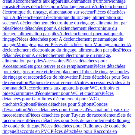
d'eau
Raccordements aux appareils
Commandes d'urinoir
Montage
encastré
Pièces détachées pour Montage encastré
A déclenchement
électronique du rinçage, alimentation sur secteur
Pièces détachées
pour A déclenchement électronique du rinçage, alimentation sur
secteur
A déclenchement électronique du rinçage, alimentation par
piles
Pièces détachées pour A déclenchement électronique du
rinçage, alimentation par piles
A déclenchement pneumatique du
rinçage
Pièces détachées pour A déclenchement pneumatique du
rinçage
Montage apparent
Pièces détachées pour Montage apparent
A
déclenchement électronique du rinçage, alimentation par piles
Pièces
détachées pour A déclenchement électronique du rinçage,
alimentation par piles
Accessoires
Pièces détachées pour
Accessoires
Sets gros œuvre et de remplacement
Pièces détachées
pour Sets gros œuvre et de remplacement
Tubes de rinçage, coudes
de rinçage et raccords
Sets de rénovation
Pièces détachées pour Sets
de rénovation
Plaques de recouvrement
Autres accessoires
Aides à la
commande
Raccordements aux appareils pour WC, urinoirs et
bidets
Garnitures d'écoulement pour WC et crachoirs
Pièces
détachées pour Garnitures d'écoulement pour WC et
crachoirs
Siphons
Pièces détachées pour Siphons
Coudes
d'évacuation
Pièces détachées pour Coudes d'évacuation
Tuyaux de
raccordement
Pièces détachées pour Tuyaux de raccordement
Sets de
raccordement
Pièces détachées pour Sets de raccordement
Rallonges
de coude de rinçage
Pièces détachées pour Rallonges de coude de
rinçage
Raccords en PVC
Pièces détachées pour Raccords en