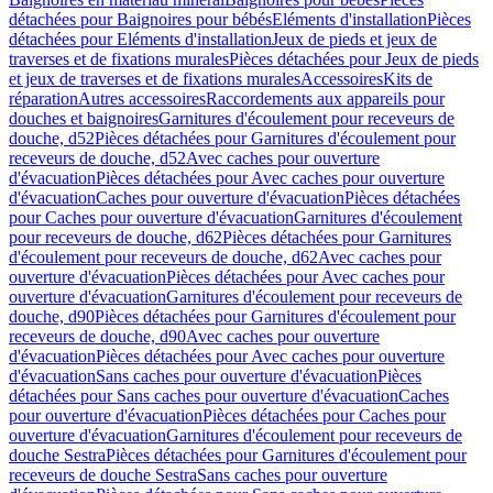
détachées pour Baignoires pour bébés
Eléments d'installation
Pièces
détachées pour Eléments d'installation
Jeux de pieds et jeux de
traverses et de fixations murales
Pièces détachées pour Jeux de pieds
et jeux de traverses et de fixations murales
Accessoires
Kits de
réparation
Autres accessoires
Raccordements aux appareils pour
douches et baignoires
Garnitures d'écoulement pour receveurs de
douche, d52
Pièces détachées pour Garnitures d'écoulement pour
receveurs de douche, d52
Avec caches pour ouverture
d'évacuation
Pièces détachées pour Avec caches pour ouverture
d'évacuation
Caches pour ouverture d'évacuation
Pièces détachées
pour Caches pour ouverture d'évacuation
Garnitures d'écoulement
pour receveurs de douche, d62
Pièces détachées pour Garnitures
d'écoulement pour receveurs de douche, d62
Avec caches pour
ouverture d'évacuation
Pièces détachées pour Avec caches pour
ouverture d'évacuation
Garnitures d'écoulement pour receveurs de
douche, d90
Pièces détachées pour Garnitures d'écoulement pour
receveurs de douche, d90
Avec caches pour ouverture
d'évacuation
Pièces détachées pour Avec caches pour ouverture
d'évacuation
Sans caches pour ouverture d'évacuation
Pièces
détachées pour Sans caches pour ouverture d'évacuation
Caches
pour ouverture d'évacuation
Pièces détachées pour Caches pour
ouverture d'évacuation
Garnitures d'écoulement pour receveurs de
douche Sestra
Pièces détachées pour Garnitures d'écoulement pour
receveurs de douche Sestra
Sans caches pour ouverture