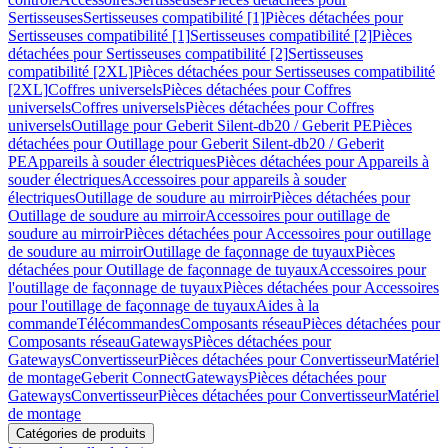
Sertisseuses
Sertisseuses compatibilité [1]
Pièces détachées pour
Sertisseuses compatibilité [1]
Sertisseuses compatibilité [2]
Pièces
détachées pour Sertisseuses compatibilité [2]
Sertisseuses
compatibilité [2XL]
Pièces détachées pour Sertisseuses compatibilité
[2XL]
Coffres universels
Pièces détachées pour Coffres
universels
Coffres universels
Pièces détachées pour Coffres
universels
Outillage pour Geberit Silent-db20 / Geberit PE
Pièces
détachées pour Outillage pour Geberit Silent-db20 / Geberit
PE
Appareils à souder électriques
Pièces détachées pour Appareils à
souder électriques
Accessoires pour appareils à souder
électriques
Outillage de soudure au mirroir
Pièces détachées pour
Outillage de soudure au mirroir
Accessoires pour outillage de
soudure au mirroir
Pièces détachées pour Accessoires pour outillage
de soudure au mirroir
Outillage de façonnage de tuyaux
Pièces
détachées pour Outillage de façonnage de tuyaux
Accessoires pour
l'outillage de façonnage de tuyaux
Pièces détachées pour Accessoires
pour l'outillage de façonnage de tuyaux
Aides à la
commande
Télécommandes
Composants réseau
Pièces détachées pour
Composants réseau
Gateways
Pièces détachées pour
Gateways
Convertisseur
Pièces détachées pour Convertisseur
Matériel
de montage
Geberit Connect
Gateways
Pièces détachées pour
Gateways
Convertisseur
Pièces détachées pour Convertisseur
Matériel
de montage
Catégories de produits