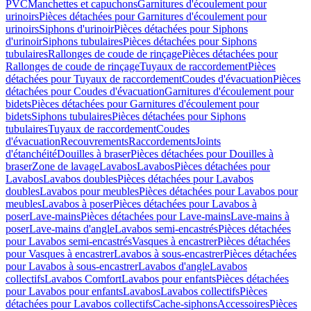
PVC
Manchettes et capuchons
Garnitures d'écoulement pour
urinoirs
Pièces détachées pour Garnitures d'écoulement pour
urinoirs
Siphons d'urinoir
Pièces détachées pour Siphons
d'urinoir
Siphons tubulaires
Pièces détachées pour Siphons
tubulaires
Rallonges de coude de rinçage
Pièces détachées pour
Rallonges de coude de rinçage
Tuyaux de raccordement
Pièces
détachées pour Tuyaux de raccordement
Coudes d'évacuation
Pièces
détachées pour Coudes d'évacuation
Garnitures d'écoulement pour
bidets
Pièces détachées pour Garnitures d'écoulement pour
bidets
Siphons tubulaires
Pièces détachées pour Siphons
tubulaires
Tuyaux de raccordement
Coudes
d'évacuation
Recouvrements
Raccordements
Joints
d'étanchéité
Douilles à braser
Pièces détachées pour Douilles à
braser
Zone de lavage
Lavabos
Lavabos
Pièces détachées pour
Lavabos
Lavabos doubles
Pièces détachées pour Lavabos
doubles
Lavabos pour meubles
Pièces détachées pour Lavabos pour
meubles
Lavabos à poser
Pièces détachées pour Lavabos à
poser
Lave-mains
Pièces détachées pour Lave-mains
Lave-mains à
poser
Lave-mains d'angle
Lavabos semi-encastrés
Pièces détachées
pour Lavabos semi-encastrés
Vasques à encastrer
Pièces détachées
pour Vasques à encastrer
Lavabos à sous-encastrer
Pièces détachées
pour Lavabos à sous-encastrer
Lavabos d'angle
Lavabos
collectifs
Lavabos Comfort
Lavabos pour enfants
Pièces détachées
pour Lavabos pour enfants
Lavabos
Lavabos collectifs
Pièces
détachées pour Lavabos collectifs
Cache-siphons
Accessoires
Pièces