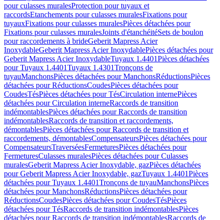
pour culasses murales
Protection pour tuyaux et
raccords
Etanchements pour culasses murales
Fixations pour
tuyaux
Fixations pour culasses murales
Pièces détachées pour
Fixations pour culasses murales
Joints d'étanchéité
Sets de boulon
pour raccordements à bride
Geberit Mapress Acier
Inoxydable
Geberit Mapress Acier Inoxydable
Pièces détachées pour
Geberit Mapress Acier Inoxydable
Tuyaux 1.4401
Pièces détachées
pour Tuyaux 1.4401
Tuyaux 1.4301
Tronçons de
tuyau
Manchons
Pièces détachées pour Manchons
Réductions
Pièces
détachées pour Réductions
Coudes
Pièces détachées pour
Coudes
Tés
Pièces détachées pour Tés
Circulation interne
Pièces
détachées pour Circulation interne
Raccords de transition
indémontables
Pièces détachées pour Raccords de transition
indémontables
Raccords de transition et raccordements,
démontables
Pièces détachées pour Raccords de transition et
raccordements, démontables
Compensateurs
Pièces détachées pour
Compensateurs
Traversées
Fermetures
Pièces détachées pour
Fermetures
Culasses murales
Pièces détachées pour Culasses
murales
Geberit Mapress Acier Inoxydable, gaz
Pièces détachées
pour Geberit Mapress Acier Inoxydable, gaz
Tuyaux 1.4401
Pièces
détachées pour Tuyaux 1.4401
Tronçons de tuyau
Manchons
Pièces
détachées pour Manchons
Réductions
Pièces détachées pour
Réductions
Coudes
Pièces détachées pour Coudes
Tés
Pièces
détachées pour Tés
Raccords de transition indémontables
Pièces
détachées pour Raccords de transition indémontables
Raccords de