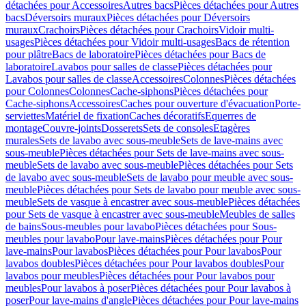
détachées pour Accessoires
Autres bacs
Pièces détachées pour Autres
bacs
Déversoirs muraux
Pièces détachées pour Déversoirs
muraux
Crachoirs
Pièces détachées pour Crachoirs
Vidoir multi-
usages
Pièces détachées pour Vidoir multi-usages
Bacs de rétention
pour plâtre
Bacs de laboratoire
Pièces détachées pour Bacs de
laboratoire
Lavabos pour salles de classe
Pièces détachées pour
Lavabos pour salles de classe
Accessoires
Colonnes
Pièces détachées
pour Colonnes
Colonnes
Cache-siphons
Pièces détachées pour
Cache-siphons
Accessoires
Caches pour ouverture d'évacuation
Porte-
serviettes
Matériel de fixation
Caches décoratifs
Equerres de
montage
Couvre-joints
Dosserets
Sets de consoles
Etagères
murales
Sets de lavabo avec sous-meuble
Sets de lave-mains avec
sous-meuble
Pièces détachées pour Sets de lave-mains avec sous-
meuble
Sets de lavabo avec sous-meuble
Pièces détachées pour Sets
de lavabo avec sous-meuble
Sets de lavabo pour meuble avec sous-
meuble
Pièces détachées pour Sets de lavabo pour meuble avec sous-
meuble
Sets de vasque à encastrer avec sous-meuble
Pièces détachées
pour Sets de vasque à encastrer avec sous-meuble
Meubles de salles
de bains
Sous-meubles pour lavabo
Pièces détachées pour Sous-
meubles pour lavabo
Pour lave-mains
Pièces détachées pour Pour
lave-mains
Pour lavabos
Pièces détachées pour Pour lavabos
Pour
lavabos doubles
Pièces détachées pour Pour lavabos doubles
Pour
lavabos pour meubles
Pièces détachées pour Pour lavabos pour
meubles
Pour lavabos à poser
Pièces détachées pour Pour lavabos à
poser
Pour lave-mains d'angle
Pièces détachées pour Pour lave-mains