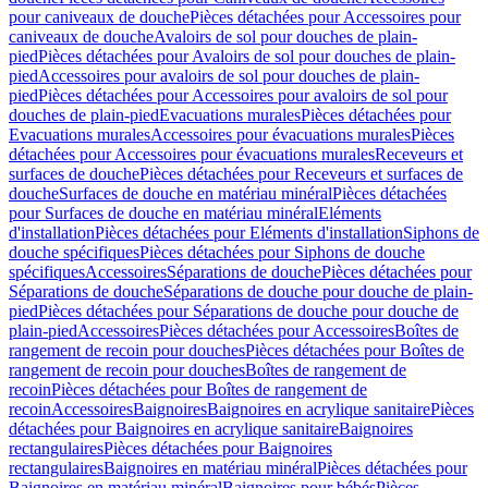
pour caniveaux de douche
Pièces détachées pour Accessoires pour
caniveaux de douche
Avaloirs de sol pour douches de plain-
pied
Pièces détachées pour Avaloirs de sol pour douches de plain-
pied
Accessoires pour avaloirs de sol pour douches de plain-
pied
Pièces détachées pour Accessoires pour avaloirs de sol pour
douches de plain-pied
Evacuations murales
Pièces détachées pour
Evacuations murales
Accessoires pour évacuations murales
Pièces
détachées pour Accessoires pour évacuations murales
Receveurs et
surfaces de douche
Pièces détachées pour Receveurs et surfaces de
douche
Surfaces de douche en matériau minéral
Pièces détachées
pour Surfaces de douche en matériau minéral
Eléments
d'installation
Pièces détachées pour Eléments d'installation
Siphons de
douche spécifiques
Pièces détachées pour Siphons de douche
spécifiques
Accessoires
Séparations de douche
Pièces détachées pour
Séparations de douche
Séparations de douche pour douche de plain-
pied
Pièces détachées pour Séparations de douche pour douche de
plain-pied
Accessoires
Pièces détachées pour Accessoires
Boîtes de
rangement de recoin pour douches
Pièces détachées pour Boîtes de
rangement de recoin pour douches
Boîtes de rangement de
recoin
Pièces détachées pour Boîtes de rangement de
recoin
Accessoires
Baignoires
Baignoires en acrylique sanitaire
Pièces
détachées pour Baignoires en acrylique sanitaire
Baignoires
rectangulaires
Pièces détachées pour Baignoires
rectangulaires
Baignoires en matériau minéral
Pièces détachées pour
Baignoires en matériau minéral
Baignoires pour bébés
Pièces