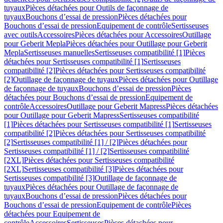
tuyaux
Pièces détachées pour Outils de façonnage de
tuyaux
Bouchons d’essai de pression
Pièces détachées pour
Bouchons d’essai de pression
Equipement de contrôle
Sertisseuses
avec outils
Accessoires
Pièces détachées pour Accessoires
Outillage
pour Geberit Mepla
Pièces détachées pour Outillage pour Geberit
Mepla
Sertisseuses manuelles
Sertisseuses compatibilité [1]
Pièces
détachées pour Sertisseuses compatibilité [1]
Sertisseuses
compatibilité [2]
Pièces détachées pour Sertisseuses compatibilité
[2]
Outillage de façonnage de tuyaux
Pièces détachées pour Outillage
de façonnage de tuyaux
Bouchons d’essai de pression
Pièces
détachées pour Bouchons d’essai de pression
Equipement de
contrôle
Accessoires
Outillage pour Geberit Mapress
Pièces détachées
pour Outillage pour Geberit Mapress
Sertisseuses compatibilité
[1]
Pièces détachées pour Sertisseuses compatibilité [1]
Sertisseuses
compatibilité [2]
Pièces détachées pour Sertisseuses compatibilité
[2]
Sertisseuses compatibilité [1] / [2]
Pièces détachées pour
Sertisseuses compatibilité [1] / [2]
Sertisseuses compatibilité
[2XL]
Pièces détachées pour Sertisseuses compatibilité
[2XL]
Sertisseuses compatibilité [3]
Pièces détachées pour
Sertisseuses compatibilité [3]
Outillage de façonnage de
tuyaux
Pièces détachées pour Outillage de façonnage de
tuyaux
Bouchons d’essai de pression
Pièces détachées pour
Bouchons d’essai de pression
Equipement de contrôle
Pièces
détachées pour Equipement de
contrôle
Accessoires
Sertisseuses
Pièces détachées pour