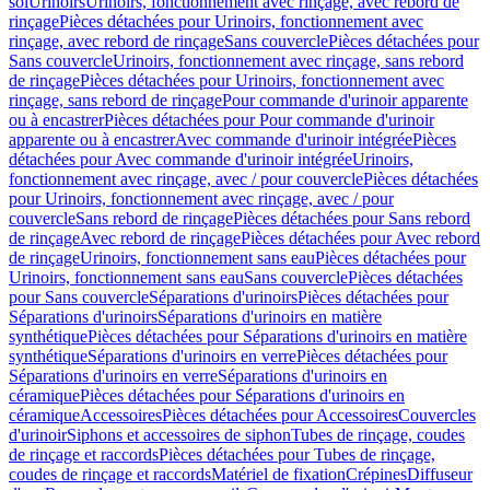
sol
Urinoirs
Urinoirs, fonctionnement avec rinçage, avec rebord de
rinçage
Pièces détachées pour Urinoirs, fonctionnement avec
rinçage, avec rebord de rinçage
Sans couvercle
Pièces détachées pour
Sans couvercle
Urinoirs, fonctionnement avec rinçage, sans rebord
de rinçage
Pièces détachées pour Urinoirs, fonctionnement avec
rinçage, sans rebord de rinçage
Pour commande d'urinoir apparente
ou à encastrer
Pièces détachées pour Pour commande d'urinoir
apparente ou à encastrer
Avec commande d'urinoir intégrée
Pièces
détachées pour Avec commande d'urinoir intégrée
Urinoirs,
fonctionnement avec rinçage, avec / pour couvercle
Pièces détachées
pour Urinoirs, fonctionnement avec rinçage, avec / pour
couvercle
Sans rebord de rinçage
Pièces détachées pour Sans rebord
de rinçage
Avec rebord de rinçage
Pièces détachées pour Avec rebord
de rinçage
Urinoirs, fonctionnement sans eau
Pièces détachées pour
Urinoirs, fonctionnement sans eau
Sans couvercle
Pièces détachées
pour Sans couvercle
Séparations d'urinoirs
Pièces détachées pour
Séparations d'urinoirs
Séparations d'urinoirs en matière
synthétique
Pièces détachées pour Séparations d'urinoirs en matière
synthétique
Séparations d'urinoirs en verre
Pièces détachées pour
Séparations d'urinoirs en verre
Séparations d'urinoirs en
céramique
Pièces détachées pour Séparations d'urinoirs en
céramique
Accessoires
Pièces détachées pour Accessoires
Couvercles
d'urinoir
Siphons et accessoires de siphon
Tubes de rinçage, coudes
de rinçage et raccords
Pièces détachées pour Tubes de rinçage,
coudes de rinçage et raccords
Matériel de fixation
Crépines
Diffuseur