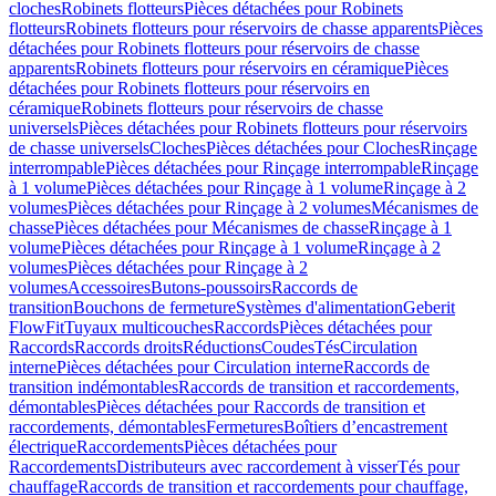
cloches
Robinets flotteurs
Pièces détachées pour Robinets
flotteurs
Robinets flotteurs pour réservoirs de chasse apparents
Pièces
détachées pour Robinets flotteurs pour réservoirs de chasse
apparents
Robinets flotteurs pour réservoirs en céramique
Pièces
détachées pour Robinets flotteurs pour réservoirs en
céramique
Robinets flotteurs pour réservoirs de chasse
universels
Pièces détachées pour Robinets flotteurs pour réservoirs
de chasse universels
Cloches
Pièces détachées pour Cloches
Rinçage
interrompable
Pièces détachées pour Rinçage interrompable
Rinçage
à 1 volume
Pièces détachées pour Rinçage à 1 volume
Rinçage à 2
volumes
Pièces détachées pour Rinçage à 2 volumes
Mécanismes de
chasse
Pièces détachées pour Mécanismes de chasse
Rinçage à 1
volume
Pièces détachées pour Rinçage à 1 volume
Rinçage à 2
volumes
Pièces détachées pour Rinçage à 2
volumes
Accessoires
Butons-poussoirs
Raccords de
transition
Bouchons de fermeture
Systèmes d'alimentation
Geberit
FlowFit
Tuyaux multicouches
Raccords
Pièces détachées pour
Raccords
Raccords droits
Réductions
Coudes
Tés
Circulation
interne
Pièces détachées pour Circulation interne
Raccords de
transition indémontables
Raccords de transition et raccordements,
démontables
Pièces détachées pour Raccords de transition et
raccordements, démontables
Fermetures
Boîtiers d’encastrement
électrique
Raccordements
Pièces détachées pour
Raccordements
Distributeurs avec raccordement à visser
Tés pour
chauffage
Raccords de transition et raccordements pour chauffage,