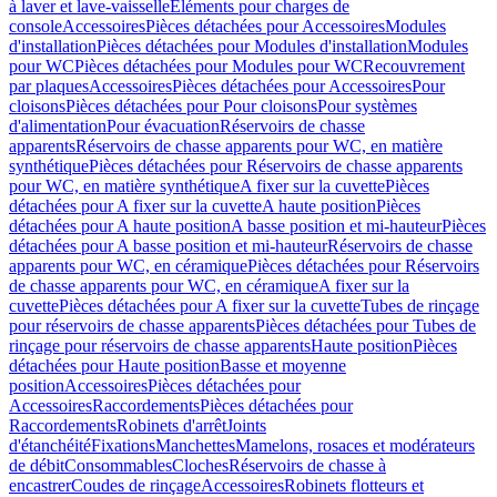
à laver et lave-vaisselle
Eléments pour charges de
console
Accessoires
Pièces détachées pour Accessoires
Modules
d'installation
Pièces détachées pour Modules d'installation
Modules
pour WC
Pièces détachées pour Modules pour WC
Recouvrement
par plaques
Accessoires
Pièces détachées pour Accessoires
Pour
cloisons
Pièces détachées pour Pour cloisons
Pour systèmes
d'alimentation
Pour évacuation
Réservoirs de chasse
apparents
Réservoirs de chasse apparents pour WC, en matière
synthétique
Pièces détachées pour Réservoirs de chasse apparents
pour WC, en matière synthétique
A fixer sur la cuvette
Pièces
détachées pour A fixer sur la cuvette
A haute position
Pièces
détachées pour A haute position
A basse position et mi-hauteur
Pièces
détachées pour A basse position et mi-hauteur
Réservoirs de chasse
apparents pour WC, en céramique
Pièces détachées pour Réservoirs
de chasse apparents pour WC, en céramique
A fixer sur la
cuvette
Pièces détachées pour A fixer sur la cuvette
Tubes de rinçage
pour réservoirs de chasse apparents
Pièces détachées pour Tubes de
rinçage pour réservoirs de chasse apparents
Haute position
Pièces
détachées pour Haute position
Basse et moyenne
position
Accessoires
Pièces détachées pour
Accessoires
Raccordements
Pièces détachées pour
Raccordements
Robinets d'arrêt
Joints
d'étanchéité
Fixations
Manchettes
Mamelons, rosaces et modérateurs
de débit
Consommables
Cloches
Réservoirs de chasse à
encastrer
Coudes de rinçage
Accessoires
Robinets flotteurs et