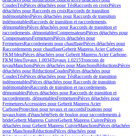
Coudes
Tés
Pièces détachées pour Tés
Raccords en croix
Pièces
détachées pour Raccords en croix
Raccords de transition
indémontables
Pièces détachées pour Raccords de transition
indémontables
Raccords de transition et raccordements,
démontables
Pièces détachées pour Raccords de transition et
raccordements, démontables
Compensateurs
Pièces détachées pour
Compensateurs
Fermetures
Pièces détachées pour
Fermetures
Raccordements pour chauffage
Pièces détachées pour
Raccordements pour chauffage
Geberit Mapress Acier Carbone,
FKM bleu
Pièces détachées pour Geberit Mapress Acier Carbone,
FKM bleu
Tuyaux 1.0034
Tuyaux 1.0215
Tronçons de
tuyau
Manchons
Pièces détachées pour Manchons
Réductions
Pièces
détachées pour Réductions
Coudes
Pièces détachées pour
Coudes
Tés
Pièces détachées pour Tés
Raccords de transition
indémontables
Pièces détachées pour Raccords de transition
indémontables
Raccords de transition et raccordements,
démontables
Pièces détachées pour Raccords de transition et
raccordements, démontables
Fermetures
Pièces détachées pour
Fermetures
Accessoires pour Geberit Mapress Acier
Carbone
Protection pour tuyaux et raccords
Fixations pour
tuyaux
Joints d'étanchéité
Sets de boulon pour raccordements à
bride
Geberit Mapress Cuivre
Geberit Mapress Cuivre
Pièces
détachées pour Geberit Mapress Cuivre
Manchons
Pièces détachées
pour Manchons
Réductions
Pièces détachées pour