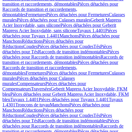
transition et raccordements, démontables
Pièces détachées pour
Raccords de transition et raccordements,
démontables
Fermetures
Pièces détachées pour Fermetures
Culasses
murales
Pièces détachées pour Culasses murales
Geberit Mapress
Acier Inoxydable, sans silicone
Pièces détachées pour Geberit
Mapress Acier Inoxydable, sans silicone
Tuyaux 1.4401
Pièces
détachées pour Tuyaux 1.4401
Manchons
Pièces détachées pour
Manchons
Réductions
Pièces détachées pour
Réductions
Coudes
Pièces détachées pour Coudes
Tés
Pièces
détachées pour Tés
Raccords de transition indémontables
Pièces
détachées pour Raccords de transition indémontables
Raccords de
transition et raccordements, démontables
Pièces détachées pour
Raccords de transition et raccordements,
démontables
Fermetures
Pièces détachées pour Fermetures
Culasses
murales
Pièces détachées pour Culasses
murales
Compensateurs
Pièces détachées pour
Compensateurs
Traversées
Geberit Mapress Acier Inoxydable, FKM
bleu
Pièces détachées pour Geberit Mapress Acier Inoxydable, FKM
bleu
Tuyaux 1.4401
Pièces détachées pour Tuyaux 1.4401
Tuyaux
1.4301
Tronçons de tuyau
Manchons
Pièces détachées pour
Manchons
Réductions
Pièces détachées pour
Réductions
Coudes
Pièces détachées pour Coudes
Tés
Pièces
détachées pour Tés
Raccords de transition indémontables
Pièces
détachées pour Raccords de transition indémontables
Raccords de
transition et raccordements, démontables
Pièces détachées pour