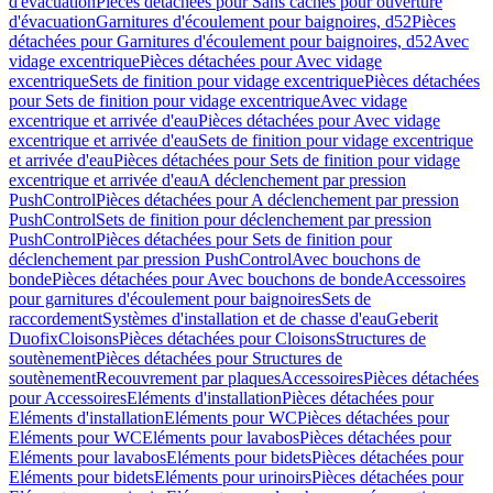
d'évacuation
Pièces détachées pour Sans caches pour ouverture
d'évacuation
Garnitures d'écoulement pour baignoires, d52
Pièces
détachées pour Garnitures d'écoulement pour baignoires, d52
Avec
vidage excentrique
Pièces détachées pour Avec vidage
excentrique
Sets de finition pour vidage excentrique
Pièces détachées
pour Sets de finition pour vidage excentrique
Avec vidage
excentrique et arrivée d'eau
Pièces détachées pour Avec vidage
excentrique et arrivée d'eau
Sets de finition pour vidage excentrique
et arrivée d'eau
Pièces détachées pour Sets de finition pour vidage
excentrique et arrivée d'eau
A déclenchement par pression
PushControl
Pièces détachées pour A déclenchement par pression
PushControl
Sets de finition pour déclenchement par pression
PushControl
Pièces détachées pour Sets de finition pour
déclenchement par pression PushControl
Avec bouchons de
bonde
Pièces détachées pour Avec bouchons de bonde
Accessoires
pour garnitures d'écoulement pour baignoires
Sets de
raccordement
Systèmes d'installation et de chasse d'eau
Geberit
Duofix
Cloisons
Pièces détachées pour Cloisons
Structures de
soutènement
Pièces détachées pour Structures de
soutènement
Recouvrement par plaques
Accessoires
Pièces détachées
pour Accessoires
Eléments d'installation
Pièces détachées pour
Eléments d'installation
Eléments pour WC
Pièces détachées pour
Eléments pour WC
Eléments pour lavabos
Pièces détachées pour
Eléments pour lavabos
Eléments pour bidets
Pièces détachées pour
Eléments pour bidets
Eléments pour urinoirs
Pièces détachées pour