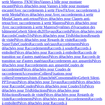
sertir Mapress, FKM bleu
Vannes à bille pour montage
encastré
Pièces détachées pour Vannes à bille pour montage
encastré
Avec raccordements à sertir FlowFit
Avec raccordements à
sertir Mepla
Pièces détachées pour Avec raccordements à sertir
Mepla
Clapets anti-retour
Pièces détachées pour Clapets anti-
retour
Avec raccordements à sertir Mapress
Pièces détachées pour
Avec raccordements à sertir Mapress
Systèmes d'évacuation des
bâtiments
Geberit Silent-db20
Tuyaux
Raccords
Pièces détachées pour
Raccords
Coudes
Tés
Pièces détachées pour Tés
Réductions
Regards
de visite
Pièces détachées pour Regards de visite
Raccords
SuperTube
Coudes
Raccords spéciaux
Raccordements
Pièces
détachées pour Raccordements
Raccords à souder
Raccords à
emboîter
Pièces détachées pour Raccords à emboîter
Raccords de
transition sur d'autres matériaux
Pièces détachées pour Raccords de
transition sur d'autres matériaux
Raccordements aux appareils
Pièces
détachées pour Raccordements aux appareils
Coudes de
raccordement
Pièces détachées pour Coudes de
raccordement
Accessoires
Colliers
Fixations pour
colliers
Fermetures
Joints d'étanchéité
Consommables
Geberit Silent-
PP
Tuyaux
Pièces détachées pour Tuyaux
Raccords
Pièces détachées
pour Raccords
Coudes
Pièces détachées pour Coudes
Tés
Pièces
détachées pour Tés
Réductions
Pièces détachées pour
Réductions
Regards de visite
Pièces détachées pour Regards de
visite
Raccordements
Pièces détachées pour Raccordements
Raccords
à emboîter
Pièces détachées pour Raccords à