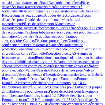
transition sur d'autres matériaux
Raccordements filetés
Pièces
détachées pour Raccordements filetés
Raccordements à
bride
Collerettes
Raccordements aux appareils
Pièces détachées pour
Raccordements aux appareils
Coudes de raccordement
Pièces
détachées pour Coudes de raccordement
Manchons de
raccordement
Pièces détachées pour Manchons de
raccordement
Tuyaux de raccordement
Pièces détachées pour Tuyaux
de raccordement
Siphons tubulaires
Pièces détachées pour Siphons
tubulaires
Coupes-air
Pièces détachées pour Coupes-
air
Accessoires
Colliers
Fixations pour colliers
Gouttières de
soutènement
Fermetures
Joints d'étanchéité
Bouchons de
protection
Consommables
Protection incendie, protection acoustique
et protection contre l'humidité
Protection incendie
Systèmes de
fermeture pour plafond
Protection acoustique
Isolations pour isolation
des bruits solidiens
Isolations pour l'isolation des bruits solidiens et
aériens
Protection contre l'humidité
Etanchements
Valves d'aération
pour évacuation
Valves d'aération
Pièces détachées pour Valves
d'aération
Valves de retenue d'énergie
Evacuation des toitures Geberit
Pluvia
Entonnoirs
Pièces détachées pour Entonnoirs
Entonnoirs
jusqu'à 12 l/s
Pièces détachées pour Entonnoirs jusqu'à 12
l/s
Entonnoirs jusqu'à 25 l/s
Pièces détachées pour Entonnoirs jusqu'à
25 l/s
Entonnoirs pour chéneaux
Pièces détachées pour Entonnoirs
pour chéneaux
Entonnoirs jusqu'à 12 l/s
Pièces détachées pour
Entonnoirs jusqu'à 12 l/s
Entonnoirs jusqu'à 25 l/s
Pièces détachées
pour Entonnoirs jusqu'à 25 l/s
Eléments pare-vapeur
Pièces détachées