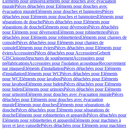
Eléments pour urinoirs
Eléments pour douches avec évacuation
murale
Pièces détachées pour Eléments pour douches avec
évacuation murale
Eléments pour douches et baignoires
Pièces
détachées pour Eléments pour douches et baignoires
Eléments pour
séparations de douche
Pièces détachées pour Eléments pour
séparations de douche
Eléments pour déversoirs
Pièces détachées
pour Eléments pour déversoirs
Eléments pour robinetteries
Pièces
détachées pour Eléments pour robinetteries
Eléments pour charges de
console
Pièces détachées pour Eléments pour charges de
console
Eléments pour éviers
Pièces détachées pour Eléments pour
éviers
Accessoires
Pièces détachées pour Accessoires
Geberit
GIS
Cloisons
Structures de soutènement
Accessoires pour
préfabrications
Accessoires pour l'isolation acoustique
Recouvrement
par plaques
Eléments d'installation
Pièces détachées pour Eléments
d'installation
Eléments pour WC
Pièces détachées pour Eléments
pour WC
Eléments pour lavabos
Pièces détachées pour Eléments
pour lavabos
Eléments pour bidets
Pièces détachées pour Eléments
pour bidets
Eléments pour urinoirs
Pièces détachées pour Eléments
pour urinoirs
Eléments pour douches avec évacuation murale
Pièces
détachées pour Eléments pour douches avec évacuation
murale
Éléments pour douches
Éléments pour séparations de
douche
Pièces détachées pour Éléments pour séparations de
douche
Eléments pour robinetteries et appareils
Pièces détachées pour
Eléments pour robinetteries et appareils
Eléments pour machines à
laver et lave-vaisselle
Pièces détachées pour Eléments pour machines