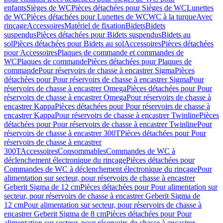
enfants
Sièges de WC
Pièces détachées pour Sièges de WC
Lunettes
de WC
Pièces détachées pour Lunettes de WC
WC à la turque
Avec
rinçage
Accessoires
Matériel de fixation
Bidets
Bidets
suspendus
Pièces détachées pour Bidets suspendus
Bidets au
sol
Pièces détachées pour Bidets au sol
Accessoires
Pièces détachées
pour Accessoires
Plaques de commande et commandes de
WC
Plaques de commande
Pièces détachées pour Plaques de
commande
Pour réservoirs de chasse à encastrer Sigma
Pièces
détachées pour Pour réservoirs de chasse à encastrer Sigma
Pour
réservoirs de chasse à encastrer Omega
Pièces détachées pour Pour
réservoirs de chasse à encastrer Omega
Pour réservoirs de chasse à
encastrer Kappa
Pièces détachées pour Pour réservoirs de chasse à
encastrer Kappa
Pour réservoirs de chasse à encastrer Twinline
Pièces
détachées pour Pour réservoirs de chasse à encastrer Twinline
Pour
réservoirs de chasse à encastrer 300T
Pièces détachées pour Pour
réservoirs de chasse à encastrer
300T
Accessoires
Consommables
Commandes de WC à
déclenchement électronique du rinçage
Pièces détachées pour
Commandes de WC à déclenchement électronique du rinçage
Pour
alimentation sur secteur, pour réservoirs de chasse à encastrer
Geberit Sigma de 12 cm
Pièces détachées pour Pour alimentation sur
secteur, pour réservoirs de chasse à encastrer Geberit Sigma de
12 cm
Pour alimentation sur secteur, pour réservoirs de chasse à
encastrer Geberit Sigma de 8 cm
Pièces détachées pour Pour
alimentation sur secteur, pour réservoirs de chasse à encastrer