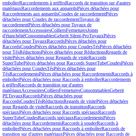
emboîter
Raccordements à griffes
Raccords de transition sur d'autres
matériaux
Raccordements aux appareils
Pièces détachées pour
Raccordements aux appareils
Coudes de raccordement
Pièces
détachées pour Coudes de raccordement
Tuyaux de
raccordement
Pièces détachées pour Tuyaux de
raccordement
Accessoires
Colliers
Fermetures
Joints
d'étanchéité
Consommables
Geberit Silent-Pro
Tuyaux
Pièces
détachées pour Tuyaux
Raccords
Pièces détachées pour
Raccords
Coudes
Pièces détachées pour Coudes
Tés
Pièces détachées
pour Tés
Réductions
Pièces détachées pour Réductions
Regards de
visite
Pièces détachées pour Regards de visite
Raccords
SuperTube
Pièces détachées pour Raccords SuperTube
Coudes
Pièces
détachées pour Coudes
Tés
Pièces détachées pour
Tés
Raccordements
Pièces détachées pour Raccordements
Raccords à
emboîter
Pièces détachées pour Raccords à emboîter
Raccordements
à griffes
Raccords de transition sur d'autres
matériaux
Accessoires
Colliers
Fermetures
Consommables
Geberit
PE
Tuyaux
Raccords
Pièces détachées pour
Raccords
Coudes
Tés
Réductions
Regards de visite
Pièces détachées
pour Regards de visite
Raccords de transition
Raccords
spéciaux
Pièces détachées pour Raccords spéciaux
Raccords
SuperTube
Coudes
Raccords spéciaux
Raccordements
Pièces
détachées pour Raccordements
Raccords à souder
Raccords à
emboîter
Pièces détachées pour Raccords à emboîter
Raccords de
transition sur d'autres matériaux
Pièces détachées pour Raccords de