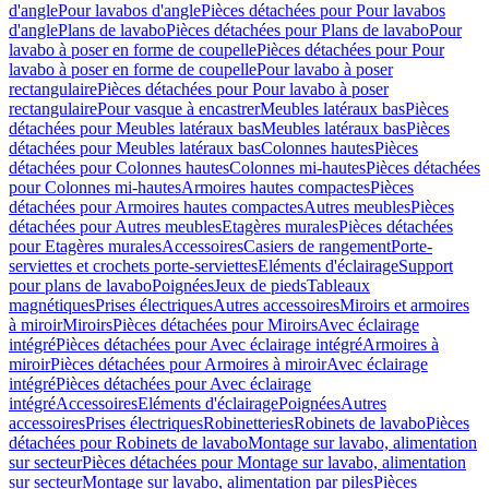
d'angle
Pour lavabos d'angle
Pièces détachées pour Pour lavabos
d'angle
Plans de lavabo
Pièces détachées pour Plans de lavabo
Pour
lavabo à poser en forme de coupelle
Pièces détachées pour Pour
lavabo à poser en forme de coupelle
Pour lavabo à poser
rectangulaire
Pièces détachées pour Pour lavabo à poser
rectangulaire
Pour vasque à encastrer
Meubles latéraux bas
Pièces
détachées pour Meubles latéraux bas
Meubles latéraux bas
Pièces
détachées pour Meubles latéraux bas
Colonnes hautes
Pièces
détachées pour Colonnes hautes
Colonnes mi-hautes
Pièces détachées
pour Colonnes mi-hautes
Armoires hautes compactes
Pièces
détachées pour Armoires hautes compactes
Autres meubles
Pièces
détachées pour Autres meubles
Etagères murales
Pièces détachées
pour Etagères murales
Accessoires
Casiers de rangement
Porte-
serviettes et crochets porte-serviettes
Eléments d'éclairage
Support
pour plans de lavabo
Poignées
Jeux de pieds
Tableaux
magnétiques
Prises électriques
Autres accessoires
Miroirs et armoires
à miroir
Miroirs
Pièces détachées pour Miroirs
Avec éclairage
intégré
Pièces détachées pour Avec éclairage intégré
Armoires à
miroir
Pièces détachées pour Armoires à miroir
Avec éclairage
intégré
Pièces détachées pour Avec éclairage
intégré
Accessoires
Eléments d'éclairage
Poignées
Autres
accessoires
Prises électriques
Robinetteries
Robinets de lavabo
Pièces
détachées pour Robinets de lavabo
Montage sur lavabo, alimentation
sur secteur
Pièces détachées pour Montage sur lavabo, alimentation
sur secteur
Montage sur lavabo, alimentation par piles
Pièces