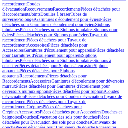
raccordement
Coudes
d'évacuation
Recouvrements
Raccordements
Pièces détachées pour
Raccordements
Joints
Douilles à braser
Tubes de
surverse
Prolonges
Garnitures d'écoulement pour éviers
Pièces
détachées pour Garnitures d'écoulement pour éviers
Siphons
tubulaires
Pièces détachées pour Siphons tubulaires
Siphons pour
éviers
Pièces détachées pour Siphons pour éviers
Tuyaux de
raccordement
Pièces détachées pour Tuyaux de
raccordement
Accessoires
Pièces détachées pour
Accessoires
Garnitures d'écoulement pour appareils
Pièces détachées
pour Garnitures d'écoulement pour appareils
Siphons
tubulaires
Pièces détachées pour Siphons tubulaires
Siphons à
encastrer
Pièces détachées pour Siphons à encastrer
Siphons
apparents
Pièces détachées pour Siphons
apparents
Raccordements
Pièces détachées pour
Raccordements
Accessoires
Garnitures d'écoulement pour déversoirs
muraux
Pièces détachées pour Garnitures d'écoulement pour
déversoirs muraux
Siphons
Pièces détachées pour Siphons
Coudes
d'évacuation
Pièces détachées pour Coudes d'évacuation
Tuyaux de
raccordement
Pièces détachées pour Tuyaux de
raccordement
Crépines
Pièces détachées pour
Crépines
Accessoires
Pièces détachées pour Accessoires
Douches et
baignoires
Douches
Evacuation des sols pour douches
Pièces
détachées pour Evacuation des sols pour douches
Caniveaux de
douche
Pièces détachées pour Caniveaux de douche
Accessoires