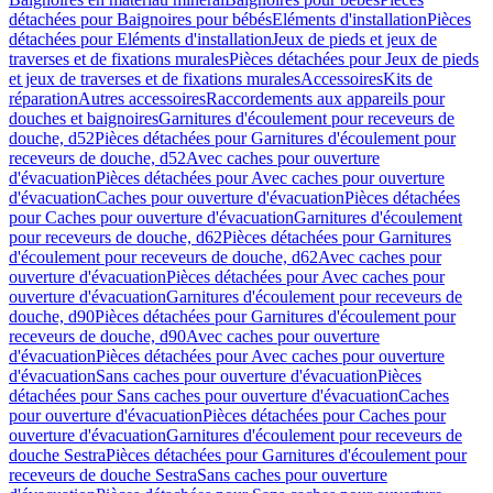
détachées pour Baignoires pour bébés
Eléments d'installation
Pièces
détachées pour Eléments d'installation
Jeux de pieds et jeux de
traverses et de fixations murales
Pièces détachées pour Jeux de pieds
et jeux de traverses et de fixations murales
Accessoires
Kits de
réparation
Autres accessoires
Raccordements aux appareils pour
douches et baignoires
Garnitures d'écoulement pour receveurs de
douche, d52
Pièces détachées pour Garnitures d'écoulement pour
receveurs de douche, d52
Avec caches pour ouverture
d'évacuation
Pièces détachées pour Avec caches pour ouverture
d'évacuation
Caches pour ouverture d'évacuation
Pièces détachées
pour Caches pour ouverture d'évacuation
Garnitures d'écoulement
pour receveurs de douche, d62
Pièces détachées pour Garnitures
d'écoulement pour receveurs de douche, d62
Avec caches pour
ouverture d'évacuation
Pièces détachées pour Avec caches pour
ouverture d'évacuation
Garnitures d'écoulement pour receveurs de
douche, d90
Pièces détachées pour Garnitures d'écoulement pour
receveurs de douche, d90
Avec caches pour ouverture
d'évacuation
Pièces détachées pour Avec caches pour ouverture
d'évacuation
Sans caches pour ouverture d'évacuation
Pièces
détachées pour Sans caches pour ouverture d'évacuation
Caches
pour ouverture d'évacuation
Pièces détachées pour Caches pour
ouverture d'évacuation
Garnitures d'écoulement pour receveurs de
douche Sestra
Pièces détachées pour Garnitures d'écoulement pour
receveurs de douche Sestra
Sans caches pour ouverture