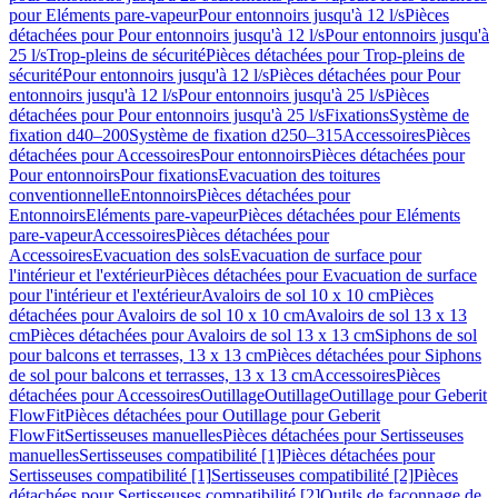
pour Eléments pare-vapeur
Pour entonnoirs jusqu'à 12 l/s
Pièces
détachées pour Pour entonnoirs jusqu'à 12 l/s
Pour entonnoirs jusqu'à
25 l/s
Trop-pleins de sécurité
Pièces détachées pour Trop-pleins de
sécurité
Pour entonnoirs jusqu'à 12 l/s
Pièces détachées pour Pour
entonnoirs jusqu'à 12 l/s
Pour entonnoirs jusqu'à 25 l/s
Pièces
détachées pour Pour entonnoirs jusqu'à 25 l/s
Fixations
Système de
fixation d40–200
Système de fixation d250–315
Accessoires
Pièces
détachées pour Accessoires
Pour entonnoirs
Pièces détachées pour
Pour entonnoirs
Pour fixations
Evacuation des toitures
conventionnelle
Entonnoirs
Pièces détachées pour
Entonnoirs
Eléments pare-vapeur
Pièces détachées pour Eléments
pare-vapeur
Accessoires
Pièces détachées pour
Accessoires
Evacuation des sols
Evacuation de surface pour
l'intérieur et l'extérieur
Pièces détachées pour Evacuation de surface
pour l'intérieur et l'extérieur
Avaloirs de sol 10 x 10 cm
Pièces
détachées pour Avaloirs de sol 10 x 10 cm
Avaloirs de sol 13 x 13
cm
Pièces détachées pour Avaloirs de sol 13 x 13 cm
Siphons de sol
pour balcons et terrasses, 13 x 13 cm
Pièces détachées pour Siphons
de sol pour balcons et terrasses, 13 x 13 cm
Accessoires
Pièces
détachées pour Accessoires
Outillage
Outillage
Outillage pour Geberit
FlowFit
Pièces détachées pour Outillage pour Geberit
FlowFit
Sertisseuses manuelles
Pièces détachées pour Sertisseuses
manuelles
Sertisseuses compatibilité [1]
Pièces détachées pour
Sertisseuses compatibilité [1]
Sertisseuses compatibilité [2]
Pièces
détachées pour Sertisseuses compatibilité [2]
Outils de façonnage de