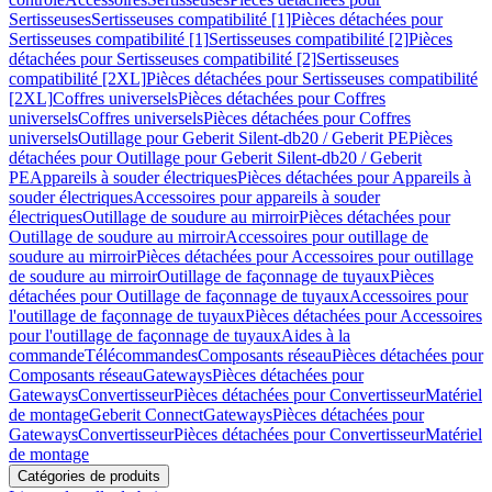
Sertisseuses
Sertisseuses compatibilité [1]
Pièces détachées pour
Sertisseuses compatibilité [1]
Sertisseuses compatibilité [2]
Pièces
détachées pour Sertisseuses compatibilité [2]
Sertisseuses
compatibilité [2XL]
Pièces détachées pour Sertisseuses compatibilité
[2XL]
Coffres universels
Pièces détachées pour Coffres
universels
Coffres universels
Pièces détachées pour Coffres
universels
Outillage pour Geberit Silent-db20 / Geberit PE
Pièces
détachées pour Outillage pour Geberit Silent-db20 / Geberit
PE
Appareils à souder électriques
Pièces détachées pour Appareils à
souder électriques
Accessoires pour appareils à souder
électriques
Outillage de soudure au mirroir
Pièces détachées pour
Outillage de soudure au mirroir
Accessoires pour outillage de
soudure au mirroir
Pièces détachées pour Accessoires pour outillage
de soudure au mirroir
Outillage de façonnage de tuyaux
Pièces
détachées pour Outillage de façonnage de tuyaux
Accessoires pour
l'outillage de façonnage de tuyaux
Pièces détachées pour Accessoires
pour l'outillage de façonnage de tuyaux
Aides à la
commande
Télécommandes
Composants réseau
Pièces détachées pour
Composants réseau
Gateways
Pièces détachées pour
Gateways
Convertisseur
Pièces détachées pour Convertisseur
Matériel
de montage
Geberit Connect
Gateways
Pièces détachées pour
Gateways
Convertisseur
Pièces détachées pour Convertisseur
Matériel
de montage
Catégories de produits