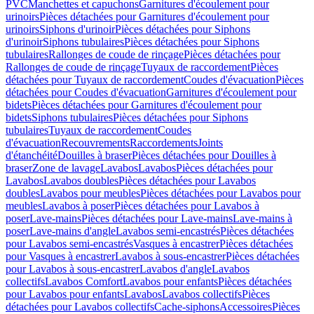
PVC
Manchettes et capuchons
Garnitures d'écoulement pour
urinoirs
Pièces détachées pour Garnitures d'écoulement pour
urinoirs
Siphons d'urinoir
Pièces détachées pour Siphons
d'urinoir
Siphons tubulaires
Pièces détachées pour Siphons
tubulaires
Rallonges de coude de rinçage
Pièces détachées pour
Rallonges de coude de rinçage
Tuyaux de raccordement
Pièces
détachées pour Tuyaux de raccordement
Coudes d'évacuation
Pièces
détachées pour Coudes d'évacuation
Garnitures d'écoulement pour
bidets
Pièces détachées pour Garnitures d'écoulement pour
bidets
Siphons tubulaires
Pièces détachées pour Siphons
tubulaires
Tuyaux de raccordement
Coudes
d'évacuation
Recouvrements
Raccordements
Joints
d'étanchéité
Douilles à braser
Pièces détachées pour Douilles à
braser
Zone de lavage
Lavabos
Lavabos
Pièces détachées pour
Lavabos
Lavabos doubles
Pièces détachées pour Lavabos
doubles
Lavabos pour meubles
Pièces détachées pour Lavabos pour
meubles
Lavabos à poser
Pièces détachées pour Lavabos à
poser
Lave-mains
Pièces détachées pour Lave-mains
Lave-mains à
poser
Lave-mains d'angle
Lavabos semi-encastrés
Pièces détachées
pour Lavabos semi-encastrés
Vasques à encastrer
Pièces détachées
pour Vasques à encastrer
Lavabos à sous-encastrer
Pièces détachées
pour Lavabos à sous-encastrer
Lavabos d'angle
Lavabos
collectifs
Lavabos Comfort
Lavabos pour enfants
Pièces détachées
pour Lavabos pour enfants
Lavabos
Lavabos collectifs
Pièces
détachées pour Lavabos collectifs
Cache-siphons
Accessoires
Pièces