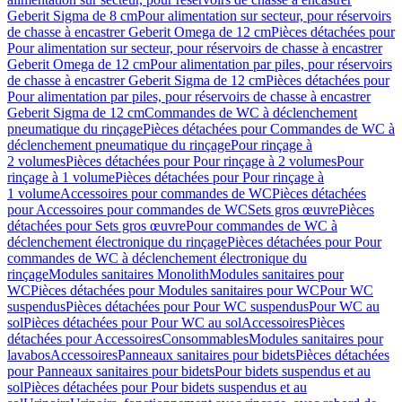
Geberit Sigma de 8 cm
Pour alimentation sur secteur, pour réservoirs
de chasse à encastrer Geberit Omega de 12 cm
Pièces détachées pour
Pour alimentation sur secteur, pour réservoirs de chasse à encastrer
Geberit Omega de 12 cm
Pour alimentation par piles, pour réservoirs
de chasse à encastrer Geberit Sigma de 12 cm
Pièces détachées pour
Pour alimentation par piles, pour réservoirs de chasse à encastrer
Geberit Sigma de 12 cm
Commandes de WC à déclenchement
pneumatique du rinçage
Pièces détachées pour Commandes de WC à
déclenchement pneumatique du rinçage
Pour rinçage à
2 volumes
Pièces détachées pour Pour rinçage à 2 volumes
Pour
rinçage à 1 volume
Pièces détachées pour Pour rinçage à
1 volume
Accessoires pour commandes de WC
Pièces détachées
pour Accessoires pour commandes de WC
Sets gros œuvre
Pièces
détachées pour Sets gros œuvre
Pour commandes de WC à
déclenchement électronique du rinçage
Pièces détachées pour Pour
commandes de WC à déclenchement électronique du
rinçage
Modules sanitaires Monolith
Modules sanitaires pour
WC
Pièces détachées pour Modules sanitaires pour WC
Pour WC
suspendus
Pièces détachées pour Pour WC suspendus
Pour WC au
sol
Pièces détachées pour Pour WC au sol
Accessoires
Pièces
détachées pour Accessoires
Consommables
Modules sanitaires pour
lavabos
Accessoires
Panneaux sanitaires pour bidets
Pièces détachées
pour Panneaux sanitaires pour bidets
Pour bidets suspendus et au
sol
Pièces détachées pour Pour bidets suspendus et au