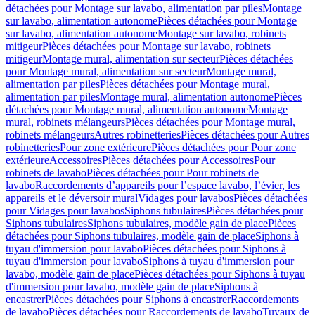
détachées pour Montage sur lavabo, alimentation par piles
Montage
sur lavabo, alimentation autonome
Pièces détachées pour Montage
sur lavabo, alimentation autonome
Montage sur lavabo, robinets
mitigeur
Pièces détachées pour Montage sur lavabo, robinets
mitigeur
Montage mural, alimentation sur secteur
Pièces détachées
pour Montage mural, alimentation sur secteur
Montage mural,
alimentation par piles
Pièces détachées pour Montage mural,
alimentation par piles
Montage mural, alimentation autonome
Pièces
détachées pour Montage mural, alimentation autonome
Montage
mural, robinets mélangeurs
Pièces détachées pour Montage mural,
robinets mélangeurs
Autres robinetteries
Pièces détachées pour Autres
robinetteries
Pour zone extérieure
Pièces détachées pour Pour zone
extérieure
Accessoires
Pièces détachées pour Accessoires
Pour
robinets de lavabo
Pièces détachées pour Pour robinets de
lavabo
Raccordements d’appareils pour l’espace lavabo, l’évier, les
appareils et le déversoir mural
Vidages pour lavabos
Pièces détachées
pour Vidages pour lavabos
Siphons tubulaires
Pièces détachées pour
Siphons tubulaires
Siphons tubulaires, modèle gain de place
Pièces
détachées pour Siphons tubulaires, modèle gain de place
Siphons à
tuyau d'immersion pour lavabo
Pièces détachées pour Siphons à
tuyau d'immersion pour lavabo
Siphons à tuyau d'immersion pour
lavabo, modèle gain de place
Pièces détachées pour Siphons à tuyau
d'immersion pour lavabo, modèle gain de place
Siphons à
encastrer
Pièces détachées pour Siphons à encastrer
Raccordements
de lavabo
Pièces détachées pour Raccordements de lavabo
Tuyaux de