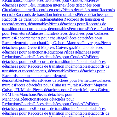
Réductions
Coudes
Pièces détachées pour Coudes
Tés
Pièces
détachées pour Tés
Circulation interne
Pièces détachées pour
Circulation interne
Raccords en croix
Pièces détachées pour Raccords
en croix
Raccords de transition indémontables
Pièces détachées pour
Raccords de transition indémontables
Raccords de transition et
raccordements, démontables
Pièces détachées pour Raccords de
transition et raccordements, démontables
Fermetures
Pièces détachées
pour Fermetures
Culasses murales
Pièces détachées pour Culasses
murales
Raccordements pour chauffage
Pièces détachées pour
Raccordements pour chauffage
Geberit Mapress Cuivre, gaz
Pièces
détachées pour Geberit Mapress Cuivre, gaz
Manchons
Pièces
détachées pour Manchons
Réductions
Pièces détachées pour
Réductions
Coudes
Pièces détachées pour Coudes
Tés
Pièces
détachées pour Tés
Raccords de transition indémontables
Pièces
détachées pour Raccords de transition indémontables
Raccords de
transition et raccordements, démontables
Pièces détachées pour
Raccords de transition et raccordements,
démontables
Fermetures
Pièces détachées pour Fermetures
Culasses
murales
Pièces détachées pour Culasses murales
Geberit Mapress
Cuivre, FKM bleu
Pièces détachées pour Geberit Mapress Cuivre,
FKM bleu
Manchons
Pièces détachées pour
Manchons
Réductions
Pièces détachées pour
Réductions
Coudes
Pièces détachées pour Coudes
Tés
Pièces
détachées pour Tés
Raccords de transition indémontables
Pièces
détachées pour Raccords de transition indémontables
Raccords de