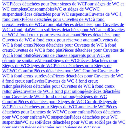
WC
Pièces détachées pour Pour sièges de WC
Pour sièges de WC et
WC complets
Consommables
WC et sièges de WC
WC
suspendus
Pièces détachées pour WC suspendus
Cuvettes de WC à
fond creux
Pièces détachées pour Cuvettes de WC à fond
creux
Cuvettes de WC à fond plat
Pièces détachées pour Cuvettes de
WC à fond plat
WC au sol
Pièces détachées pour WC au sol
Cuvettes
de WC à fond creux pour réservoir attenant
Pièces détachées pour
Cuvettes de WC à fond creux pour réservoir attenant
Cuvettes de
WC à fond creux
Pièces détachées pour Cuvettes de WC à fond
creux
Cuvettes de WC à fond plat
Pièces détachées pour Cuvettes de
WC à fond plat
Réservoirs de chasse apparents pour WC, en
céramique sanitaire
Attenant
Sièges de WC
Pièces détachées pour
Sièges de WC
Sièges de WC
Pièces détachées pour Sièges de
WC
WC Comfort
Pièces détachées pour WC Comfort
Cuvettes de
WC à fond creux surélevées
Pièces détachées pour Cuvettes de WC
à fond creux surélevées
Cuvettes de WC à fond creux
rallongées
Pièces détachées pour Cuvettes de WC à fond creux
rallongées
Cuvettes de WC à fond plat rallongées
Pièces détachées
pour Cuvettes de WC à fond plat rallongées
Sièges de WC
Comfort
Pièces détachées pour Sièges de WC Comfort
Sièges de
WC
Pièces détachées pour Sièges de WC
Lunettes de WC
Pièces
détachées pour Lunettes de WC
WC pour enfants
Pièces détachées
pour WC pour enfants
WC suspendus
Pièces détachées pour WC
suspendus
WC au sol
Pièces détachées pour WC au sol
Sièges de WC
pour enfants
Pièces détachées pour Sièges de WC pour