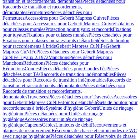
transition et raccordements, démontables
Pièces détachées pour
Raccords de transition et raccordements,
démontables
Fermetures
Pièces détachées pour
Fermetures
Accessoires pour Geberit Mapress Cuivre
Pièces
détachées pour Accessoires pour Geberit Mapress Cuivre
Isolations
pour culasses murales
Protection pour tuyaux et raccords
Fixations
pour tuyaux
Fixations pour culasses murales
Pièces détachées pour
Fixations pour culasses murales
Joints d'étanchéité
Sets de boulon
pour raccordements à bride
Geberit Mapress CuNiFe
Geberit
Mapress CuNiFe
Pièces détachées pour Geberit Mapress
CuNiFe
Tuyaux 2.1972
Manchons
Pièces détachées pour
Manchons
Réductions
Pièces détachées pour
Réductions
Coudes
Pièces détachées pour Coudes
Tés
Pièces
détachées pour Tés
Raccords de transition indémontables
Pièces
détachées pour Raccords de transition indémontables
Raccords de
transition et raccordements, démontables
Pièces détachées pour
Raccords de transition et raccordements,
démontables
Traversées
Pièces détachées pour Traversées
Accessoires
pour Geberit Mapress CuNiFe
Joints d'étanchéité
Sets de boulon pour
raccordements à bride
Système d’hygiène Geberit
Unités de rinçage
hygiénique
Pièces détachées pour Unités de rinçage
hygiénique
Accessoires pour unités de rinçage
hygiénique
Capteurs
Câbles
Limiteurs de débit
Recouvrements et
plaques de recouvrement
Réservoirs de chasse et commandes de WC
avec rinçage hygiénique
Pièces détachées pour Réservoirs de chasse