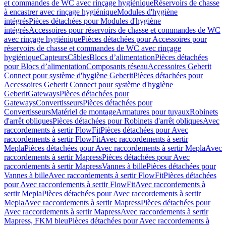
et commandes de WC avec rinçage hygiénique
Réservoirs de chasse
à encastrer avec rinçage hygiénique
Modules d'hygiène
intégrés
Pièces détachées pour Modules d'hygiène
intégrés
Accessoires pour réservoirs de chasse et commandes de WC
avec rinçage hygiénique
Pièces détachées pour Accessoires pour
réservoirs de chasse et commandes de WC avec rinçage
hygiénique
Capteurs
Câbles
Blocs d’alimentation
Pièces détachées
pour Blocs d’alimentation
Composants réseau
Accessoires Geberit
Connect pour système d'hygiène Geberit
Pièces détachées pour
Accessoires Geberit Connect pour système d'hygiène
Geberit
Gateways
Pièces détachées pour
Gateways
Convertisseurs
Pièces détachées pour
Convertisseurs
Matériel de montage
Armatures pour tuyaux
Robinets
d'arrêt obliques
Pièces détachées pour Robinets d'arrêt obliques
Avec
raccordements à sertir FlowFit
Pièces détachées pour Avec
raccordements à sertir FlowFit
Avec raccordements à sertir
Mepla
Pièces détachées pour Avec raccordements à sertir Mepla
Avec
raccordements à sertir Mapress
Pièces détachées pour Avec
raccordements à sertir Mapress
Vannes à bille
Pièces détachées pour
Vannes à bille
Avec raccordements à sertir FlowFit
Pièces détachées
pour Avec raccordements à sertir FlowFit
Avec raccordements à
sertir Mepla
Pièces détachées pour Avec raccordements à sertir
Mepla
Avec raccordements à sertir Mapress
Pièces détachées pour
Avec raccordements à sertir Mapress
Avec raccordements à sertir
Mapress, FKM bleu
Pièces détachées pour Avec raccordements à