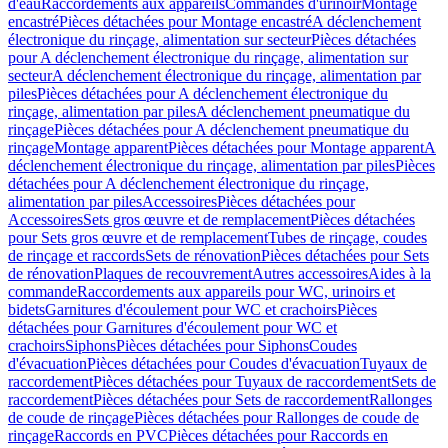
d'eau
Raccordements aux appareils
Commandes d'urinoir
Montage
encastré
Pièces détachées pour Montage encastré
A déclenchement
électronique du rinçage, alimentation sur secteur
Pièces détachées
pour A déclenchement électronique du rinçage, alimentation sur
secteur
A déclenchement électronique du rinçage, alimentation par
piles
Pièces détachées pour A déclenchement électronique du
rinçage, alimentation par piles
A déclenchement pneumatique du
rinçage
Pièces détachées pour A déclenchement pneumatique du
rinçage
Montage apparent
Pièces détachées pour Montage apparent
A
déclenchement électronique du rinçage, alimentation par piles
Pièces
détachées pour A déclenchement électronique du rinçage,
alimentation par piles
Accessoires
Pièces détachées pour
Accessoires
Sets gros œuvre et de remplacement
Pièces détachées
pour Sets gros œuvre et de remplacement
Tubes de rinçage, coudes
de rinçage et raccords
Sets de rénovation
Pièces détachées pour Sets
de rénovation
Plaques de recouvrement
Autres accessoires
Aides à la
commande
Raccordements aux appareils pour WC, urinoirs et
bidets
Garnitures d'écoulement pour WC et crachoirs
Pièces
détachées pour Garnitures d'écoulement pour WC et
crachoirs
Siphons
Pièces détachées pour Siphons
Coudes
d'évacuation
Pièces détachées pour Coudes d'évacuation
Tuyaux de
raccordement
Pièces détachées pour Tuyaux de raccordement
Sets de
raccordement
Pièces détachées pour Sets de raccordement
Rallonges
de coude de rinçage
Pièces détachées pour Rallonges de coude de
rinçage
Raccords en PVC
Pièces détachées pour Raccords en