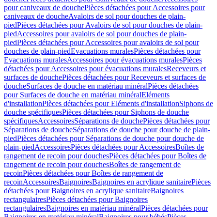
pour caniveaux de douche
Pièces détachées pour Accessoires pour
caniveaux de douche
Avaloirs de sol pour douches de plain-
pied
Pièces détachées pour Avaloirs de sol pour douches de plain-
pied
Accessoires pour avaloirs de sol pour douches de plain-
pied
Pièces détachées pour Accessoires pour avaloirs de sol pour
douches de plain-pied
Evacuations murales
Pièces détachées pour
Evacuations murales
Accessoires pour évacuations murales
Pièces
détachées pour Accessoires pour évacuations murales
Receveurs et
surfaces de douche
Pièces détachées pour Receveurs et surfaces de
douche
Surfaces de douche en matériau minéral
Pièces détachées
pour Surfaces de douche en matériau minéral
Eléments
d'installation
Pièces détachées pour Eléments d'installation
Siphons de
douche spécifiques
Pièces détachées pour Siphons de douche
spécifiques
Accessoires
Séparations de douche
Pièces détachées pour
Séparations de douche
Séparations de douche pour douche de plain-
pied
Pièces détachées pour Séparations de douche pour douche de
plain-pied
Accessoires
Pièces détachées pour Accessoires
Boîtes de
rangement de recoin pour douches
Pièces détachées pour Boîtes de
rangement de recoin pour douches
Boîtes de rangement de
recoin
Pièces détachées pour Boîtes de rangement de
recoin
Accessoires
Baignoires
Baignoires en acrylique sanitaire
Pièces
détachées pour Baignoires en acrylique sanitaire
Baignoires
rectangulaires
Pièces détachées pour Baignoires
rectangulaires
Baignoires en matériau minéral
Pièces détachées pour
Baignoires en matériau minéral
Baignoires pour bébés
Pièces