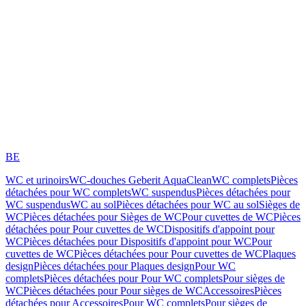
BE
WC et urinoirs
WC-douches Geberit AquaClean
WC complets
Pièces
détachées pour WC complets
WC suspendus
Pièces détachées pour
WC suspendus
WC au sol
Pièces détachées pour WC au sol
Sièges de
WC
Pièces détachées pour Sièges de WC
Pour cuvettes de WC
Pièces
détachées pour Pour cuvettes de WC
Dispositifs d'appoint pour
WC
Pièces détachées pour Dispositifs d'appoint pour WC
Pour
cuvettes de WC
Pièces détachées pour Pour cuvettes de WC
Plaques
design
Pièces détachées pour Plaques design
Pour WC
complets
Pièces détachées pour Pour WC complets
Pour sièges de
WC
Pièces détachées pour Pour sièges de WC
Accessoires
Pièces
détachées pour Accessoires
Pour WC complets
Pour sièges de