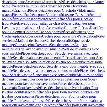
détachées pour Accessoires
Autres bacs
Pièces détachées pour Autres
bacs
Déversoirs muraux
Pièces détachées pour Déversoirs
muraux
Crachoirs
Pièces détachées pour Crachoirs
Vidoir multi-
usages
Pièces détachées pour Vidoir multi-usages
Bacs de rétention
pour plâtre
Bacs de laboratoire
Pièces détachées pour Bacs de
laboratoire
Lavabos pour salles de classe
Pièces détachées pour
Lavabos pour salles de classe
Accessoires
Colonnes
Pièces détachées
pour Colonnes
Colonnes
Cache-siphons
Pièces détachées pour
Cache-siphons
Accessoires
Caches pour ouverture d'évacuation
Porte-
serviettes
Matériel de fixation
Caches décoratifs
Equerres de
montage
Couvre-joints
Dosserets
Sets de consoles
Etagères
murales
Sets de lavabo avec sous-meuble
Sets de lave-mains avec
sous-meuble
Pièces détachées pour Sets de lave-mains avec sous-
meuble
Sets de lavabo avec sous-meuble
Pièces détachées pour Sets
de lavabo avec sous-meuble
Sets de lavabo pour meuble avec sous-
meuble
Pièces détachées pour Sets de lavabo pour meuble avec sous-
meuble
Sets de vasque à encastrer avec sous-meuble
Pièces détachées
pour Sets de vasque à encastrer avec sous-meuble
Meubles de salles
de bains
Sous-meubles pour lavabo
Pièces détachées pour Sous-
meubles pour lavabo
Pour lave-mains
Pièces détachées pour Pour
lave-mains
Pour lavabos
Pièces détachées pour Pour lavabos
Pour
lavabos doubles
Pièces détachées pour Pour lavabos doubles
Pour
lavabos pour meubles
Pièces détachées pour Pour lavabos pour
meubles
Pour lavabos à poser
Pièces détachées pour Pour lavabos à
poser
Pour lave-mains d'angle
Pièces détachées pour Pour lave-mains