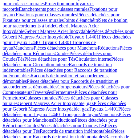
pour culasses murales
Protection pour tuyaux et
raccords
Etanchements pour culasses murales
Fixations pour
tuyaux
Fixations pour culasses murales
Pièces détachées pour
Fixations pour culasses murales
Joints d'étanchéité
Sets de boulon
pour raccordements à bride
Geberit Mapress Acier
Inoxydable
Geberit Mapress Acier Inoxydable
Pièces détachées pour
Geberit Mapress Acier Inoxydable
Tuyaux 1.4401
Pièces détachées
pour Tuyaux 1.4401
Tuyaux 1.4301
Tronçons de
tuyau
Manchons
Pièces détachées pour Manchons
Réductions
Pièces
détachées pour Réductions
Coudes
Pièces détachées pour
Coudes
Tés
Pièces détachées pour Tés
Circulation interne
Pièces
détachées pour Circulation interne
Raccords de transition
indémontables
Pièces détachées pour Raccords de transition
indémontables
Raccords de transition et raccordements,
démontables
Pièces détachées pour Raccords de transition et
raccordements, démontables
Compensateurs
Pièces détachées pour
Compensateurs
Traversées
Fermetures
Pièces détachées pour
Fermetures
Culasses murales
Pièces détachées pour Culasses
murales
Geberit Mapress Acier Inoxydable, gaz
Pièces détachées
pour Geberit Mapress Acier Inoxydable, gaz
Tuyaux 1.4401
Pièces
détachées pour Tuyaux 1.4401
Tronçons de tuyau
Manchons
Pièces
détachées pour Manchons
Réductions
Pièces détachées pour
Réductions
Coudes
Pièces détachées pour Coudes
Tés
Pièces
détachées pour Tés
Raccords de transition indémontables
Pièces
détachées pour Raccords de transition indémontables
Raccords de