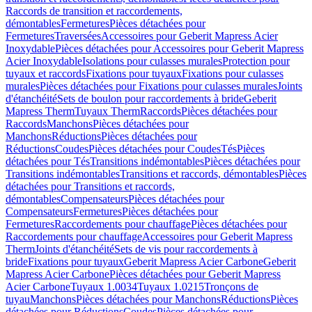
Raccords de transition et raccordements,
démontables
Fermetures
Pièces détachées pour
Fermetures
Traversées
Accessoires pour Geberit Mapress Acier
Inoxydable
Pièces détachées pour Accessoires pour Geberit Mapress
Acier Inoxydable
Isolations pour culasses murales
Protection pour
tuyaux et raccords
Fixations pour tuyaux
Fixations pour culasses
murales
Pièces détachées pour Fixations pour culasses murales
Joints
d'étanchéité
Sets de boulon pour raccordements à bride
Geberit
Mapress Therm
Tuyaux Therm
Raccords
Pièces détachées pour
Raccords
Manchons
Pièces détachées pour
Manchons
Réductions
Pièces détachées pour
Réductions
Coudes
Pièces détachées pour Coudes
Tés
Pièces
détachées pour Tés
Transitions indémontables
Pièces détachées pour
Transitions indémontables
Transitions et raccords, démontables
Pièces
détachées pour Transitions et raccords,
démontables
Compensateurs
Pièces détachées pour
Compensateurs
Fermetures
Pièces détachées pour
Fermetures
Raccordements pour chauffage
Pièces détachées pour
Raccordements pour chauffage
Accessoires pour Geberit Mapress
Therm
Joints d'étanchéité
Sets de vis pour raccordements à
bride
Fixations pour tuyaux
Geberit Mapress Acier Carbone
Geberit
Mapress Acier Carbone
Pièces détachées pour Geberit Mapress
Acier Carbone
Tuyaux 1.0034
Tuyaux 1.0215
Tronçons de
tuyau
Manchons
Pièces détachées pour Manchons
Réductions
Pièces
détachées pour Réductions
Coudes
Pièces détachées pour