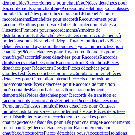
démontables
Raccordements pour chauffage
Pièces détachées pour
Raccordements pour chauffage
Accessoires
Isolations pour culasses
murales
Etanchéités pour tubes et raccords
Etanchéités pour
raccordements
Etanchéités pour raccords
Recouvrement pour
raccords
Fixations pour tuyaux
Tubes de protection et aides à
l'insertion
Fixations pour raccordements
Armoires de
distribution
Joints d’étanchéité
Sets de vis pour raccordements à
bride
Consommables
Geberit Mepla
Tuyaux multicouches
Pièces
détachées pour Tuyaux multicouches
Tuyaux multicouches pour
chauffage
Pièces détachées pour Tuyaux multicouches pour
chauffage
Raccords
Pièces détachées pour Raccords
Raccords
droits
Pièces détachées pour Raccords droits
Réductions
Pièces
détachées pour Réductions
Coudes
Pièces détachées pour
Coudes
Tés
Pièces détachées pour Tés
Circulation interne
Pièces
détachées pour Circulation interne
Raccords de transition
indémontables
Pièces détachées pour Raccords de transition
indémontables
Raccords de transition et raccordements,
démontables
Pièces détachées pour Raccords de transition et
raccordements, démontables
Fermetures
Pièces détachées pour
Fermetures
Culasses murales
Pièces détachées pour Culasses
murales
Distributeurs avec raccordement à visser
Pièces détachées
pour Distributeurs avec raccordement à visser
Tés pour
chauffage
Pièces détachées pour Tés pour chauffage
Raccordements
pour chauffage
Pièces détachées pour Raccordements pour
chauffage
Accessoires
Pièces détachées pour Accessoires
Isolations