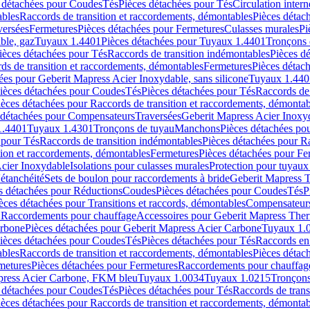
 détachées pour Coudes
Tés
Pièces détachées pour Tés
Circulation intern
ables
Raccords de transition et raccordements, démontables
Pièces détac
versées
Fermetures
Pièces détachées pour Fermetures
Culasses murales
Pi
ble, gaz
Tuyaux 1.4401
Pièces détachées pour Tuyaux 1.4401
Tronçons 
ièces détachées pour Tés
Raccords de transition indémontables
Pièces d
ds de transition et raccordements, démontables
Fermetures
Pièces détac
ées pour Geberit Mapress Acier Inoxydable, sans silicone
Tuyaux 1.440
ièces détachées pour Coudes
Tés
Pièces détachées pour Tés
Raccords de 
ièces détachées pour Raccords de transition et raccordements, démontab
 détachées pour Compensateurs
Traversées
Geberit Mapress Acier Inox
1.4401
Tuyaux 1.4301
Tronçons de tuyau
Manchons
Pièces détachées p
 pour Tés
Raccords de transition indémontables
Pièces détachées pour Ra
tion et raccordements, démontables
Fermetures
Pièces détachées pour Fe
Acier Inoxydable
Isolations pour culasses murales
Protection pour tuyaux
'étanchéité
Sets de boulon pour raccordements à bride
Geberit Mapress 
s détachées pour Réductions
Coudes
Pièces détachées pour Coudes
Tés
P
èces détachées pour Transitions et raccords, démontables
Compensateur
r Raccordements pour chauffage
Accessoires pour Geberit Mapress The
arbone
Pièces détachées pour Geberit Mapress Acier Carbone
Tuyaux 1.
ièces détachées pour Coudes
Tés
Pièces détachées pour Tés
Raccords en
ables
Raccords de transition et raccordements, démontables
Pièces détac
metures
Pièces détachées pour Fermetures
Raccordements pour chauffag
apress Acier Carbone, FKM bleu
Tuyaux 1.0034
Tuyaux 1.0215
Tronçons
 détachées pour Coudes
Tés
Pièces détachées pour Tés
Raccords de trans
ièces détachées pour Raccords de transition et raccordements, démontab