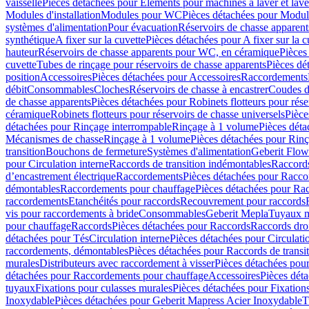
vaisselle
Pièces détachées pour Eléments pour machines à laver et lave
Modules d'installation
Modules pour WC
Pièces détachées pour Modu
systèmes d'alimentation
Pour évacuation
Réservoirs de chasse apparent
synthétique
A fixer sur la cuvette
Pièces détachées pour A fixer sur la c
hauteur
Réservoirs de chasse apparents pour WC, en céramique
Pièces
cuvette
Tubes de rinçage pour réservoirs de chasse apparents
Pièces dé
position
Accessoires
Pièces détachées pour Accessoires
Raccordements
débit
Consommables
Cloches
Réservoirs de chasse à encastrer
Coudes d
de chasse apparents
Pièces détachées pour Robinets flotteurs pour rése
céramique
Robinets flotteurs pour réservoirs de chasse universels
Pièce
détachées pour Rinçage interrompable
Rinçage à 1 volume
Pièces dét
Mécanismes de chasse
Rinçage à 1 volume
Pièces détachées pour Rin
transition
Bouchons de fermeture
Systèmes d'alimentation
Geberit Flow
pour Circulation interne
Raccords de transition indémontables
Raccords
d’encastrement électrique
Raccordements
Pièces détachées pour Racc
démontables
Raccordements pour chauffage
Pièces détachées pour Ra
raccordements
Etanchéités pour raccords
Recouvrement pour raccords
vis pour raccordements à bride
Consommables
Geberit Mepla
Tuyaux m
pour chauffage
Raccords
Pièces détachées pour Raccords
Raccords droi
détachées pour Tés
Circulation interne
Pièces détachées pour Circulati
raccordements, démontables
Pièces détachées pour Raccords de transi
murales
Distributeurs avec raccordement à visser
Pièces détachées pour
détachées pour Raccordements pour chauffage
Accessoires
Pièces dét
tuyaux
Fixations pour culasses murales
Pièces détachées pour Fixation
Inoxydable
Pièces détachées pour Geberit Mapress Acier Inoxydable
T