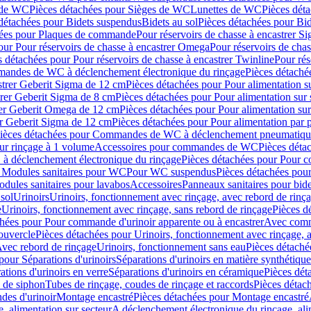
 de WC
Pièces détachées pour Sièges de WC
Lunettes de WC
Pièces dét
détachées pour Bidets suspendus
Bidets au sol
Pièces détachées pour Bid
hées pour Plaques de commande
Pour réservoirs de chasse à encastrer S
our Pour réservoirs de chasse à encastrer Omega
Pour réservoirs de cha
s détachées pour Pour réservoirs de chasse à encastrer Twinline
Pour rés
andes de WC à déclenchement électronique du rinçage
Pièces détach
astrer Geberit Sigma de 12 cm
Pièces détachées pour Pour alimentation su
strer Geberit Sigma de 8 cm
Pièces détachées pour Pour alimentation sur 
trer Geberit Omega de 12 cm
Pièces détachées pour Pour alimentation sur
rer Geberit Sigma de 12 cm
Pièces détachées pour Pour alimentation par p
ièces détachées pour Commandes de WC à déclenchement pneumatique
ur rinçage à 1 volume
Accessoires pour commandes de WC
Pièces dét
 déclenchement électronique du rinçage
Pièces détachées pour Pour 
r Modules sanitaires pour WC
Pour WC suspendus
Pièces détachées po
dules sanitaires pour lavabos
Accessoires
Panneaux sanitaires pour bide
sol
Urinoirs
Urinoirs, fonctionnement avec rinçage, avec rebord de rinç
e
Urinoirs, fonctionnement avec rinçage, sans rebord de rinçage
Pièces d
chées pour Pour commande d'urinoir apparente ou à encastrer
Avec comma
ouvercle
Pièces détachées pour Urinoirs, fonctionnement avec rinçage, 
Avec rebord de rinçage
Urinoirs, fonctionnement sans eau
Pièces détaché
pour Séparations d'urinoirs
Séparations d'urinoirs en matière synthétique
tions d'urinoirs en verre
Séparations d'urinoirs en céramique
Pièces dét
s de siphon
Tubes de rinçage, coudes de rinçage et raccords
Pièces détac
es d'urinoir
Montage encastré
Pièces détachées pour Montage encastré
, alimentation sur secteur
A déclenchement électronique du rinçage, ali