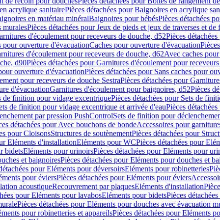
t de recoin pour douches
Pièces détachées pour Boîtes de rangement d
en acrylique sanitaire
Pièces détachées pour Baignoires en acrylique sani
ignoires en matériau minéral
Baignoires pour bébés
Pièces détachées po
ns murales
Pièces détachées pour Jeux de pieds et jeux de traverses et de 
arnitures d'écoulement pour receveurs de douche, d52
Pièces détachées
 pour ouverture d'évacuation
Caches pour ouverture d'évacuation
Pièces
rnitures d'écoulement pour receveurs de douche, d62
Avec caches pour 
uche, d90
Pièces détachées pour Garnitures d'écoulement pour receveur
pour ouverture d'évacuation
Pièces détachées pour Sans caches pour ouv
lement pour receveurs de douche Sestra
Pièces détachées pour Garniture
ure d'évacuation
Garnitures d'écoulement pour baignoires, d52
Pièces dé
s de finition pour vidage excentrique
Pièces détachées pour Sets de finit
ets de finition pour vidage excentrique et arrivée d'eau
Pièces détachées 
lenchement par pression PushControl
Sets de finition pour déclencheme
ces détachées pour Avec bouchons de bonde
Accessoires pour garniture
es pour Cloisons
Structures de soutènement
Pièces détachées pour Struc
r Eléments d'installation
Eléments pour WC
Pièces détachées pour El
r bidets
Eléments pour urinoirs
Pièces détachées pour Eléments pour uri
uches et baignoires
Pièces détachées pour Eléments pour douches et ba
détachées pour Eléments pour déversoirs
Eléments pour robinetteries
Piè
éments pour éviers
Pièces détachées pour Eléments pour éviers
Accessoi
olation acoustique
Recouvrement par plaques
Eléments d'installation
Pièce
chées pour Eléments pour lavabos
Eléments pour bidets
Pièces détachées
murale
Pièces détachées pour Eléments pour douches avec évacuation m
éments pour robinetteries et appareils
Pièces détachées pour Eléments pou