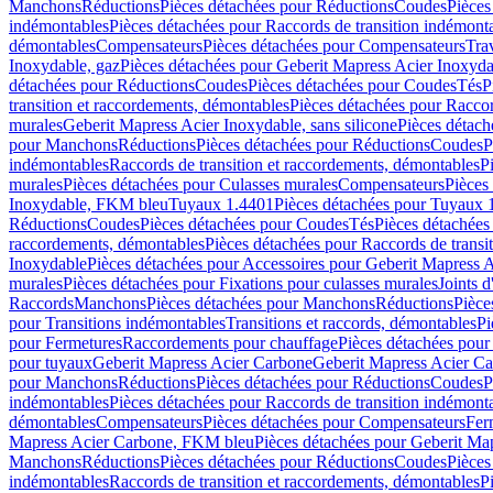
Manchons
Réductions
Pièces détachées pour Réductions
Coudes
Pièces
indémontables
Pièces détachées pour Raccords de transition indémont
démontables
Compensateurs
Pièces détachées pour Compensateurs
Tra
Inoxydable, gaz
Pièces détachées pour Geberit Mapress Acier Inoxyda
détachées pour Réductions
Coudes
Pièces détachées pour Coudes
Tés
P
transition et raccordements, démontables
Pièces détachées pour Raccor
murales
Geberit Mapress Acier Inoxydable, sans silicone
Pièces détach
pour Manchons
Réductions
Pièces détachées pour Réductions
Coudes
P
indémontables
Raccords de transition et raccordements, démontables
P
murales
Pièces détachées pour Culasses murales
Compensateurs
Pièces
Inoxydable, FKM bleu
Tuyaux 1.4401
Pièces détachées pour Tuyaux 
Réductions
Coudes
Pièces détachées pour Coudes
Tés
Pièces détachées
raccordements, démontables
Pièces détachées pour Raccords de transi
Inoxydable
Pièces détachées pour Accessoires pour Geberit Mapress 
murales
Pièces détachées pour Fixations pour culasses murales
Joints d
Raccords
Manchons
Pièces détachées pour Manchons
Réductions
Pièce
pour Transitions indémontables
Transitions et raccords, démontables
Pi
pour Fermetures
Raccordements pour chauffage
Pièces détachées pou
pour tuyaux
Geberit Mapress Acier Carbone
Geberit Mapress Acier C
pour Manchons
Réductions
Pièces détachées pour Réductions
Coudes
P
indémontables
Pièces détachées pour Raccords de transition indémont
démontables
Compensateurs
Pièces détachées pour Compensateurs
Fer
Mapress Acier Carbone, FKM bleu
Pièces détachées pour Geberit M
Manchons
Réductions
Pièces détachées pour Réductions
Coudes
Pièces
indémontables
Raccords de transition et raccordements, démontables
P