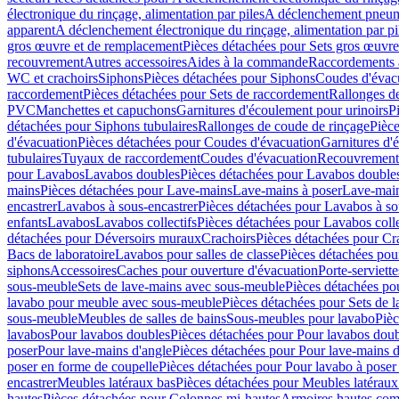
électronique du rinçage, alimentation par piles
A déclenchement pneum
apparent
A déclenchement électronique du rinçage, alimentation par pi
gros œuvre et de remplacement
Pièces détachées pour Sets gros œuvr
recouvrement
Autres accessoires
Aides à la commande
Raccordements a
WC et crachoirs
Siphons
Pièces détachées pour Siphons
Coudes d'évac
raccordement
Pièces détachées pour Sets de raccordement
Rallonges d
PVC
Manchettes et capuchons
Garnitures d'écoulement pour urinoirs
P
détachées pour Siphons tubulaires
Rallonges de coude de rinçage
Pièce
d'évacuation
Pièces détachées pour Coudes d'évacuation
Garnitures d'
tubulaires
Tuyaux de raccordement
Coudes d'évacuation
Recouvrement
pour Lavabos
Lavabos doubles
Pièces détachées pour Lavabos double
mains
Pièces détachées pour Lave-mains
Lave-mains à poser
Lave-main
encastrer
Lavabos à sous-encastrer
Pièces détachées pour Lavabos à so
enfants
Lavabos
Lavabos collectifs
Pièces détachées pour Lavabos colle
détachées pour Déversoirs muraux
Crachoirs
Pièces détachées pour Cr
Bacs de laboratoire
Lavabos pour salles de classe
Pièces détachées pou
siphons
Accessoires
Caches pour ouverture d'évacuation
Porte-serviette
sous-meuble
Sets de lave-mains avec sous-meuble
Pièces détachées po
lavabo pour meuble avec sous-meuble
Pièces détachées pour Sets de
sous-meuble
Meubles de salles de bains
Sous-meubles pour lavabo
Pièc
lavabos
Pour lavabos doubles
Pièces détachées pour Pour lavabos dou
poser
Pour lave-mains d'angle
Pièces détachées pour Pour lave-mains d
poser en forme de coupelle
Pièces détachées pour Pour lavabo à poser
encastrer
Meubles latéraux bas
Pièces détachées pour Meubles latéraux
hautes
Pièces détachées pour Colonnes mi-hautes
Armoires hautes com