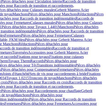
e
Pièces détachées pour Circulation interne
Raccords de transition
hées pour Raccords de transition et raccordements,
èces détachées pour Culasses murales
Geberit Mapress Acier
de tuyau
Manchons
Pièces détachées pour Manchons
Réductions
Pièces
étachées pour Raccords de transition indémontables
Raccords de
hées pour Fermetures
Culasses murales
Pièces détachées pour Culasses
1
Pièces détachées pour Tuyaux 1.4401
Manchons
Pièces détachées
transition indémontables
Pièces détachées pour Raccords de transition
les
Fermetures
Pièces détachées pour Fermetures
Culasses
ydable, FKM bleu
Pièces détachées pour Geberit Mapress Acier
our Manchons
Réductions
Pièces détachées pour
ccords de transition indémontables
Raccords de transition et
rmetures
Traversées
Accessoires pour Geberit Mapress Acier
 et raccords
Fixations pour tuyaux
Fixations pour culasses
Therm
Tuyaux Therm
Raccords
Pièces détachées pour
ièces détachées pour Tés
Transitions indémontables
Pièces détachées
s
Pièces détachées pour Compensateurs
Fermetures
Pièces détachées
rm
Joints d'étanchéité
Sets de vis pour raccordements à bride
Fixations
0034
Tuyaux 1.0215
Tronçons de tuyau
Manchons
Pièces détachées
 croix
Pièces détachées pour Raccords en croix
Raccords de transition
hées pour Raccords de transition et raccordements,
e
Pièces détachées pour Raccordements pour chauffage
Geberit
 de tuyau
Manchons
Pièces détachées pour
ition indémontables
Pièces détachées pour Raccords de transition
les
Fermetures
Pièces détachées pour Fermetures
Accessoires pour