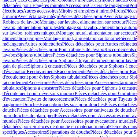
détachées pour Etagères murales
Accessoires
Casiers de rangement
Port
électriques
Autres accessoires
Miroirs et armoires à miroir
Miroirs
Pièces
à miroir
Avec éclairage intégré
Pièces détachées pour Avec éclairage in
Robinets de lavabo
Montage sur lavabo, alimentation sur secteur
Pièce
lavabo, alimentation par piles
Montage sur lavabo, alimentation auton
sur lavabo, robinets mitigeur
Montage mural, alimentation sur secteur
P
alimentation par piles
Montage mural, alimentation autonome
Pièces d
mélangeurs
Autres robinetteries
Pièces détachées pour Autres robinette
lavabo
Pièces détachées pour Pour robinets de lavabo
Raccordements d’a
lavabos
Siphons tubulaires
Pièces détachées pour Siphons tubulaires
Si
lavabo
Pièces détachées pour Siphons à tuyau d'immersion pour lavab
gain de place
Siphons à encastrer
Pièces détachées pour Siphons à enca
d'évacuation
Recouvrements
Raccordements
Pièces détachées pour Ra
d'écoulement pour éviers
Siphons tubulaires
Pièces détachées pour Sip
raccordement
Accessoires
Pièces détachées pour Accessoires
Garniture
tubulaires
Siphons à encastrer
Pièces détachées pour Siphons à encastr
d'écoulement pour déversoirs muraux
Pièces détachées pour Garnitur
d'évacuation
Tuyaux de raccordement
Pièces détachées pour Tuyaux d
baignoires
Douches
Evacuation des sols pour douches
Pièces détachées
douche
Pièces détachées pour Accessoires pour caniveaux de douche
A
pour douches de plain-pied
Pièces détachées pour Accessoires pour ava
murales
Pièces détachées pour Accessoires pour évacuations murales
R
détachées pour Surfaces de douche en matériau minéral
Eléments d'ins
spécifiques
Accessoires
Séparations de douche
Pièces détachées pour S