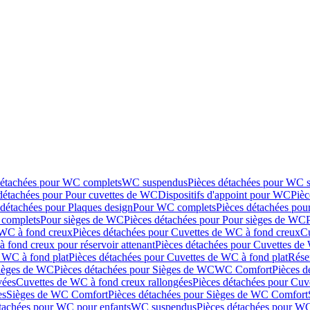
détachées pour WC complets
WC suspendus
Pièces détachées pour WC 
détachées pour Pour cuvettes de WC
Dispositifs d'appoint pour WC
Pièc
 détachées pour Plaques design
Pour WC complets
Pièces détachées po
complets
Pour sièges de WC
Pièces détachées pour Pour sièges de WC
 WC à fond creux
Pièces détachées pour Cuvettes de WC à fond creux
Cu
 fond creux pour réservoir attenant
Pièces détachées pour Cuvettes de 
 WC à fond plat
Pièces détachées pour Cuvettes de WC à fond plat
Rése
ièges de WC
Pièces détachées pour Sièges de WC
WC Comfort
Pièces 
vées
Cuvettes de WC à fond creux rallongées
Pièces détachées pour Cuv
es
Sièges de WC Comfort
Pièces détachées pour Sièges de WC Comfort
tachées pour WC pour enfants
WC suspendus
Pièces détachées pour W