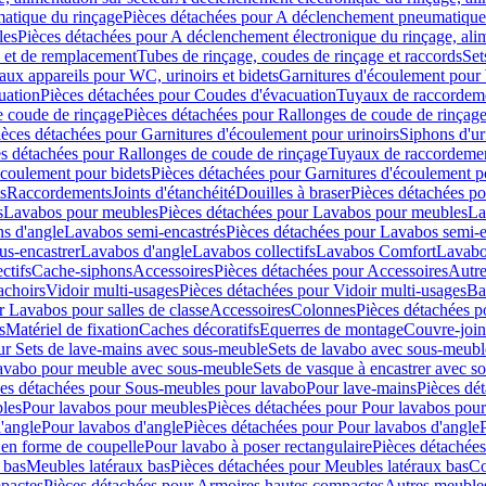
atique du rinçage
Pièces détachées pour A déclenchement pneumatique
les
Pièces détachées pour A déclenchement électronique du rinçage, alim
e et de remplacement
Tubes de rinçage, coudes de rinçage et raccords
Set
ux appareils pour WC, urinoirs et bidets
Garnitures d'écoulement pour
uation
Pièces détachées pour Coudes d'évacuation
Tuyaux de raccordem
e coude de rinçage
Pièces détachées pour Rallonges de coude de rinçag
ièces détachées pour Garnitures d'écoulement pour urinoirs
Siphons d'ur
s détachées pour Rallonges de coude de rinçage
Tuyaux de raccordeme
écoulement pour bidets
Pièces détachées pour Garnitures d'écoulement p
s
Raccordements
Joints d'étanchéité
Douilles à braser
Pièces détachées po
s
Lavabos pour meubles
Pièces détachées pour Lavabos pour meubles
La
s d'angle
Lavabos semi-encastrés
Pièces détachées pour Lavabos semi-e
us-encastrer
Lavabos d'angle
Lavabos collectifs
Lavabos Comfort
Lavabo
ctifs
Cache-siphons
Accessoires
Pièces détachées pour Accessoires
Autre
achoirs
Vidoir multi-usages
Pièces détachées pour Vidoir multi-usages
Ba
r Lavabos pour salles de classe
Accessoires
Colonnes
Pièces détachées 
s
Matériel de fixation
Caches décoratifs
Equerres de montage
Couvre-join
ur Sets de lave-mains avec sous-meuble
Sets de lavabo avec sous-meubl
 lavabo pour meuble avec sous-meuble
Sets de vasque à encastrer avec s
es détachées pour Sous-meubles pour lavabo
Pour lave-mains
Pièces dé
bles
Pour lavabos pour meubles
Pièces détachées pour Pour lavabos pou
'angle
Pour lavabos d'angle
Pièces détachées pour Pour lavabos d'angle
 en forme de coupelle
Pour lavabo à poser rectangulaire
Pièces détachées
 bas
Meubles latéraux bas
Pièces détachées pour Meubles latéraux bas
Co
pactes
Pièces détachées pour Armoires hautes compactes
Autres meuble