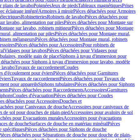
r plans de lavabo
Poignées
Jeux de pieds
Tableaux magnétiques
Prises
ec éclairage intégré
Armoires à miroir
Pièces détachées pour Armoires
 électriques
Robinetteries
Robinets de lavabo
Pièces détachées pour
ur lavabo, alimentation par piles
Pièces détachées pour Montage sur
ontage sur lavabo, robinets mitigeur
Pièces détachées pour Montage
ural, alimentation par piles
Pièces détachées pour Montage mural,
binets mélangeurs
Pièces détachées pour Montage mural, robinets
essoires
Pièces détachées pour Accessoires
Pour robinets de
ral
Vidages pour lavabos
Pièces détachées pour Vidages pour
bulaires, modèle gain de place
Siphons à tuyau d'immersion pour
 détachées pour Siphons à tuyau d'immersion pour lavabo, modèle
 lavabo
Tuyaux de raccordement
Coudes
es d'écoulement pour éviers
Pièces détachées pour Garnitures
éviers
Tuyaux de raccordement
Pièces détachées pour Tuyaux de
ment pour appareils
Siphons tubulaires
Pièces détachées pour Siphons
ents
Pièces détachées pour Raccordements
Accessoires
Garnitures
Siphons
Coudes d'évacuation
Pièces détachées pour Coudes
ces détachées pour Accessoires
Douches et
tachées pour Caniveaux de douche
Accessoires pour caniveaux de
s de sol pour douches de plain-pied
Accessoires pour avaloirs de sol
achées pour Evacuations murales
Accessoires pour évacuations
faces de douche
Surfaces de douche en matériau minéral
Pièces
 spécifiques
Pièces détachées pour Siphons de douche
Pièces détachées pour Séparations de douche pour douche de plain-