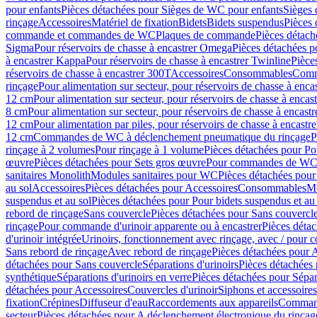
pour enfants
Pièces détachées pour Sièges de WC pour enfants
Sièges
rinçage
Accessoires
Matériel de fixation
Bidets
Bidets suspendus
Pièces 
commande et commandes de WC
Plaques de commande
Pièces détac
Sigma
Pour réservoirs de chasse à encastrer Omega
Pièces détachées p
à encastrer Kappa
Pour réservoirs de chasse à encastrer Twinline
Pièce
réservoirs de chasse à encastrer 300T
Accessoires
Consommables
Comm
rinçage
Pour alimentation sur secteur, pour réservoirs de chasse à enc
12 cm
Pour alimentation sur secteur, pour réservoirs de chasse à enca
8 cm
Pour alimentation sur secteur, pour réservoirs de chasse à encas
12 cm
Pour alimentation par piles, pour réservoirs de chasse à encast
12 cm
Commandes de WC à déclenchement pneumatique du rinçage
P
rinçage à 2 volumes
Pour rinçage à 1 volume
Pièces détachées pour Po
œuvre
Pièces détachées pour Sets gros œuvre
Pour commandes de WC à
sanitaires Monolith
Modules sanitaires pour WC
Pièces détachées pou
au sol
Accessoires
Pièces détachées pour Accessoires
Consommables
Mo
suspendus et au sol
Pièces détachées pour Pour bidets suspendus et au 
rebord de rinçage
Sans couvercle
Pièces détachées pour Sans couvercl
rinçage
Pour commande d'urinoir apparente ou à encastrer
Pièces déta
d'urinoir intégrée
Urinoirs, fonctionnement avec rinçage, avec / pour c
Sans rebord de rinçage
Avec rebord de rinçage
Pièces détachées pour 
détachées pour Sans couvercle
Séparations d'urinoirs
Pièces détachées 
synthétique
Séparations d'urinoirs en verre
Pièces détachées pour Sépara
détachées pour Accessoires
Couvercles d'urinoir
Siphons et accessoire
fixation
Crépines
Diffuseur d'eau
Raccordements aux appareils
Command
secteur
Pièces détachées pour A déclenchement électronique du rinçage