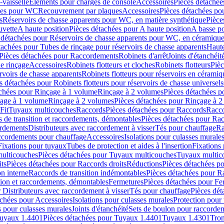
-vaisselle
Eléments pour charges de console
Accessoires
Pièces détachée
les pour WC
Recouvrement par plaques
Accessoires
Pièces détachées po
s
Réservoirs de chasse apparents pour WC, en matière synthétique
Pièce
uvette
A haute position
Pièces détachées pour A haute position
A basse po
 détachées pour Réservoirs de chasse apparents pour WC, en céramiqu
tachées pour Tubes de rinçage pour réservoirs de chasse apparents
Haute
Pièces détachées pour Raccordements
Robinets d'arrêt
Joints d'étanchéit
e rinçage
Accessoires
Robinets flotteurs et cloches
Robinets flotteurs
Pièc
rvoirs de chasse apparents
Robinets flotteurs pour réservoirs en céramiq
s détachées pour Robinets flotteurs pour réservoirs de chasse universels
achées pour Rinçage à 1 volume
Rinçage à 2 volumes
Pièces détachées p
çage à 1 volume
Rinçage à 2 volumes
Pièces détachées pour Rinçage à 
Fit
Tuyaux multicouches
Raccords
Pièces détachées pour Raccords
Racco
 de transition et raccordements, démontables
Pièces détachées pour Rac
ordements
Distributeurs avec raccordement à visser
Tés pour chauffage
Ra
ccordements pour chauffage
Accessoires
Isolations pour culasses murale
Fixations pour tuyaux
Tubes de protection et aides à l'insertion
Fixations
ulticouches
Pièces détachées pour Tuyaux multicouches
Tuyaux multic
ts
Pièces détachées pour Raccords droits
Réductions
Pièces détachées p
on interne
Raccords de transition indémontables
Pièces détachées pour Ra
tion et raccordements, démontables
Fermetures
Pièces détachées pour Fe
 Distributeurs avec raccordement à visser
Tés pour chauffage
Pièces dét
achées pour Accessoires
Isolations pour culasses murales
Protection pour 
s pour culasses murales
Joints d'étanchéité
Sets de boulon pour raccordem
uyaux 1.4401
Pièces détachées pour Tuyaux 1.4401
Tuyaux 1.4301
Tron