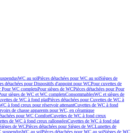
suspendus
WC au sol
Pièces détachées pour WC au sol
Sièges de
es détachées pour Dispositifs d'appoint pour WC
Pour cuvettes de
ur Pour WC complets
Pour sièges de WC
Pièces détachées pour Pour
Pour sièges de WC et WC complets
Consommables
WC et sièges de
vettes de WC à fond plat
Pièces détachées pour Cuvettes de WC à
WC à fond creux pour réservoir attenant
Cuvettes de WC à fond
rvoirs de chasse apparents pour WC, en céramique
détachées pour WC Comfort
Cuvettes de WC à fond creux
ettes de WC à fond creux rallongées
Cuvettes de WC à fond plat
Sièges de WC
Pièces détachées pour Sièges de WC
Lunettes de
C suspendus
WC au sol
Pièces détachées pour WC au sol
Sièges de WC