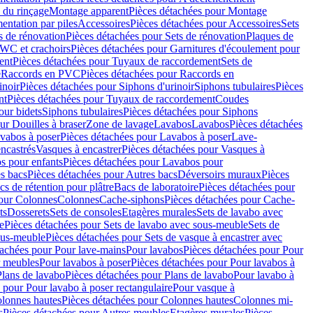
 du rinçage
Montage apparent
Pièces détachées pour Montage
entation par piles
Accessoires
Pièces détachées pour Accessoires
Sets
s de rénovation
Pièces détachées pour Sets de rénovation
Plaques de
 WC et crachoirs
Pièces détachées pour Garnitures d'écoulement pour
ent
Pièces détachées pour Tuyaux de raccordement
Sets de
e
Raccords en PVC
Pièces détachées pour Raccords en
inoir
Pièces détachées pour Siphons d'urinoir
Siphons tubulaires
Pièces
nt
Pièces détachées pour Tuyaux de raccordement
Coudes
our bidets
Siphons tubulaires
Pièces détachées pour Siphons
ur Douilles à braser
Zone de lavage
Lavabos
Lavabos
Pièces détachées
vabos à poser
Pièces détachées pour Lavabos à poser
Lave-
ncastrés
Vasques à encastrer
Pièces détachées pour Vasques à
s pour enfants
Pièces détachées pour Lavabos pour
s bacs
Pièces détachées pour Autres bacs
Déversoirs muraux
Pièces
cs de rétention pour plâtre
Bacs de laboratoire
Pièces détachées pour
pour Colonnes
Colonnes
Cache-siphons
Pièces détachées pour Cache-
ts
Dosserets
Sets de consoles
Etagères murales
Sets de lavabo avec
e
Pièces détachées pour Sets de lavabo avec sous-meuble
Sets de
ous-meuble
Pièces détachées pour Sets de vasque à encastrer avec
tachées pour Pour lave-mains
Pour lavabos
Pièces détachées pour Pour
r meubles
Pour lavabos à poser
Pièces détachées pour Pour lavabos à
Plans de lavabo
Pièces détachées pour Plans de lavabo
Pour lavabo à
 pour Pour lavabo à poser rectangulaire
Pour vasque à
lonnes hautes
Pièces détachées pour Colonnes hautes
Colonnes mi-
s
Pièces détachées pour Autres meubles
Etagères murales
Pièces