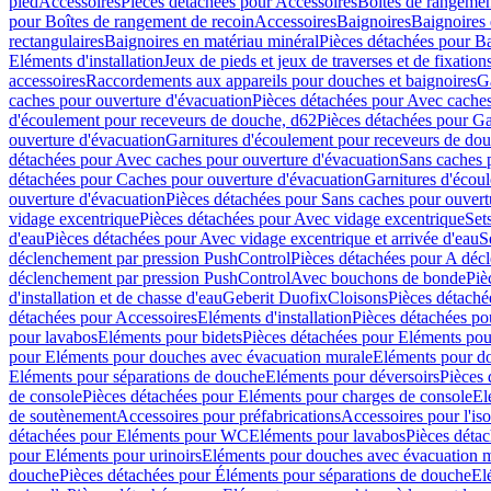
pied
Accessoires
Pièces détachées pour Accessoires
Boîtes de rangemen
pour Boîtes de rangement de recoin
Accessoires
Baignoires
Baignoires 
rectangulaires
Baignoires en matériau minéral
Pièces détachées pour Ba
Eléments d'installation
Jeux de pieds et jeux de traverses et de fixatio
accessoires
Raccordements aux appareils pour douches et baignoires
G
caches pour ouverture d'évacuation
Pièces détachées pour Avec caches
d'écoulement pour receveurs de douche, d62
Pièces détachées pour Ga
ouverture d'évacuation
Garnitures d'écoulement pour receveurs de do
détachées pour Avec caches pour ouverture d'évacuation
Sans caches 
détachées pour Caches pour ouverture d'évacuation
Garnitures d'écou
ouverture d'évacuation
Pièces détachées pour Sans caches pour ouvert
vidage excentrique
Pièces détachées pour Avec vidage excentrique
Set
d'eau
Pièces détachées pour Avec vidage excentrique et arrivée d'eau
S
déclenchement par pression PushControl
Pièces détachées pour A déc
déclenchement par pression PushControl
Avec bouchons de bonde
Piè
d'installation et de chasse d'eau
Geberit Duofix
Cloisons
Pièces détaché
détachées pour Accessoires
Eléments d'installation
Pièces détachées pou
pour lavabos
Eléments pour bidets
Pièces détachées pour Eléments pou
pour Eléments pour douches avec évacuation murale
Eléments pour do
Eléments pour séparations de douche
Eléments pour déversoirs
Pièces 
de console
Pièces détachées pour Eléments pour charges de console
El
de soutènement
Accessoires pour préfabrications
Accessoires pour l'is
détachées pour Eléments pour WC
Eléments pour lavabos
Pièces déta
pour Eléments pour urinoirs
Eléments pour douches avec évacuation 
douche
Pièces détachées pour Éléments pour séparations de douche
El