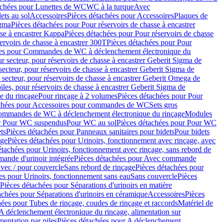
achées pour Lunettes de WC
WC à la turque
Avec
ets au sol
Accessoires
Pièces détachées pour Accessoires
Plaques de
igma
Pièces détachées pour Pour réservoirs de chasse à encastrer
sse à encastrer Kappa
Pièces détachées pour Pour réservoirs de chasse
ervoirs de chasse à encastrer 300T
Pièces détachées pour Pour
ées pour Commandes de WC à déclenchement électronique du
r secteur, pour réservoirs de chasse à encastrer Geberit Sigma de
secteur, pour réservoirs de chasse à encastrer Geberit Sigma de
 secteur, pour réservoirs de chasse à encastrer Geberit Omega de
iles, pour réservoirs de chasse à encastrer Geberit Sigma de
 du rinçage
Pour rinçage à 2 volumes
Pièces détachées pour Pour
achées pour Accessoires pour commandes de WC
Sets gros
commandes de WC à déclenchement électronique du rinçage
Modules
ur Pour WC suspendus
Pour WC au sol
Pièces détachées pour Pour WC
ts
Pièces détachées pour Panneaux sanitaires pour bidets
Pour bidets
age
Pièces détachées pour Urinoirs, fonctionnement avec rinçage, avec
étachées pour Urinoirs, fonctionnement avec rinçage, sans rebord de
nde d'urinoir intégrée
Pièces détachées pour Avec commande
avec / pour couvercle
Sans rebord de rinçage
Pièces détachées pour
es pour Urinoirs, fonctionnement sans eau
Sans couvercle
Pièces
Pièces détachées pour Séparations d'urinoirs en matière
achées pour Séparations d'urinoirs en céramique
Accessoires
Pièces
hées pour Tubes de rinçage, coudes de rinçage et raccords
Matériel de
A déclenchement électronique du rinçage, alimentation sur
mentation par piles
Pièces détachées pour A déclenchement