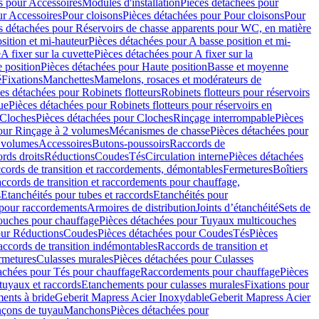
s pour Accessoires
Modules d'installation
Pièces détachées pour
ur Accessoires
Pour cloisons
Pièces détachées pour Pour cloisons
Pour
s détachées pour Réservoirs de chasse apparents pour WC, en matière
sition et mi-hauteur
Pièces détachées pour A basse position et mi-
e
A fixer sur la cuvette
Pièces détachées pour A fixer sur la
 position
Pièces détachées pour Haute position
Basse et moyenne
é
Fixations
Manchettes
Mamelons, rosaces et modérateurs de
es détachées pour Robinets flotteurs
Robinets flotteurs pour réservoirs
ue
Pièces détachées pour Robinets flotteurs pour réservoirs en
Cloches
Pièces détachées pour Cloches
Rinçage interrompable
Pièces
our Rinçage à 2 volumes
Mécanismes de chasse
Pièces détachées pour
2 volumes
Accessoires
Butons-poussoirs
Raccords de
rds droits
Réductions
Coudes
Tés
Circulation interne
Pièces détachées
cords de transition et raccordements, démontables
Fermetures
Boîtiers
ccords de transition et raccordements pour chauffage,
s
Etanchéités pour tubes et raccords
Etanchéités pour
 pour raccordements
Armoires de distribution
Joints d’étanchéité
Sets de
ouches pour chauffage
Pièces détachées pour Tuyaux multicouches
our Réductions
Coudes
Pièces détachées pour Coudes
Tés
Pièces
ccords de transition indémontables
Raccords de transition et
rmetures
Culasses murales
Pièces détachées pour Culasses
achées pour Tés pour chauffage
Raccordements pour chauffage
Pièces
tuyaux et raccords
Etanchements pour culasses murales
Fixations pour
ents à bride
Geberit Mapress Acier Inoxydable
Geberit Mapress Acier
çons de tuyau
Manchons
Pièces détachées pour