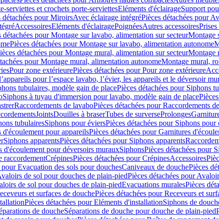
e-serviettes et crochets porte-serviettes
Eléments d'éclairage
Support pou
 détachées pour Miroirs
Avec éclairage intégré
Pièces détachées pour Av
tégré
Accessoires
Eléments d'éclairage
Poignées
Autres accessoires
Prises
s détachées pour Montage sur lavabo, alimentation sur secteur
Montage s
ome
Pièces détachées pour Montage sur lavabo, alimentation autonome
M
ièces détachées pour Montage mural, alimentation sur secteur
Montage m
étachées pour Montage mural, alimentation autonome
Montage mural, ro
ries
Pour zone extérieure
Pièces détachées pour Pour zone extérieure
Acc
ppareils pour l’espace lavabo, l’évier, les appareils et le déversoir mu
phons tubulaires, modèle gain de place
Pièces détachées pour Siphons tu
o
Siphons à tuyau d'immersion pour lavabo, modèle gain de place
Pièces
strer
Raccordements de lavabo
Pièces détachées pour Raccordements de
ccordements
Joints
Douilles à braser
Tubes de surverse
Prolonges
Garnitur
hons tubulaires
Siphons pour éviers
Pièces détachées pour Siphons pour 
s d'écoulement pour appareils
Pièces détachées pour Garnitures d'écoule
er
Siphons apparents
Pièces détachées pour Siphons apparents
Raccordem
es d'écoulement pour déversoirs muraux
Siphons
Pièces détachées pour 
e raccordement
Crépines
Pièces détachées pour Crépines
Accessoires
Piè
 pour Evacuation des sols pour douches
Caniveaux de douche
Pièces dé
valoirs de sol pour douches de plain-pied
Pièces détachées pour Avaloir
loirs de sol pour douches de plain-pied
Evacuations murales
Pièces dét
eceveurs et surfaces de douche
Pièces détachées pour Receveurs et sur
tallation
Pièces détachées pour Eléments d'installation
Siphons de douche
éparations de douche
Séparations de douche pour douche de plain-pied