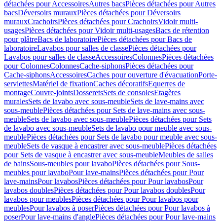
détachées pour Accessoires
Autres bacs
Pièces détachées pour Autres
bacs
Déversoirs muraux
Pièces détachées pour Déversoirs
muraux
Crachoirs
Pièces détachées pour Crachoirs
Vidoir multi-
usages
Pièces détachées pour Vidoir multi-usages
Bacs de rétention
pour plâtre
Bacs de laboratoire
Pièces détachées pour Bacs de
laboratoire
Lavabos pour salles de classe
Pièces détachées pour
Lavabos pour salles de classe
Accessoires
Colonnes
Pièces détachées
pour Colonnes
Colonnes
Cache-siphons
Pièces détachées pour
Cache-siphons
Accessoires
Caches pour ouverture d'évacuation
Porte-
serviettes
Matériel de fixation
Caches décoratifs
Equerres de
montage
Couvre-joints
Dosserets
Sets de consoles
Etagères
murales
Sets de lavabo avec sous-meuble
Sets de lave-mains avec
sous-meuble
Pièces détachées pour Sets de lave-mains avec sous-
meuble
Sets de lavabo avec sous-meuble
Pièces détachées pour Sets
de lavabo avec sous-meuble
Sets de lavabo pour meuble avec sous-
meuble
Pièces détachées pour Sets de lavabo pour meuble avec sous-
meuble
Sets de vasque à encastrer avec sous-meuble
Pièces détachées
pour Sets de vasque à encastrer avec sous-meuble
Meubles de salles
de bains
Sous-meubles pour lavabo
Pièces détachées pour Sous-
meubles pour lavabo
Pour lave-mains
Pièces détachées pour Pour
lave-mains
Pour lavabos
Pièces détachées pour Pour lavabos
Pour
lavabos doubles
Pièces détachées pour Pour lavabos doubles
Pour
lavabos pour meubles
Pièces détachées pour Pour lavabos pour
meubles
Pour lavabos à poser
Pièces détachées pour Pour lavabos à
poser
Pour lave-mains d'angle
Pièces détachées pour Pour lave-mains