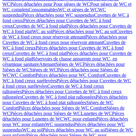
WC
Pièces détachées pour Pour sièges de WC
Pour sièges de WC et
WC complets
Consommables
WC et sièges de WC
WC
suspendus
Pièces détachées pour WC suspendus
Cuvettes de WC à
fond creux
Pièces détachées pour Cuvettes de WC à fond
creux
Cuvettes de WC à fond plat
Pièces détachées pour Cuvettes de
WC à fond plat
WC au sol
Pièces détachées pour WC au sol
Cuvettes
de WC à fond creux pour réservoir attenant
Pièces détachées pour
Cuvettes de WC à fond creux pour réservoir attenant
Cuvettes de
WC à fond creux
Pièces détachées pour Cuvettes de WC à fond
creux
Cuvettes de WC à fond plat
Pièces détachées pour Cuvettes de
WC à fond plat
Réservoirs de chasse apparents pour WC, en
céramique sanitaire
Attenant
Sièges de WC
Pièces détachées pour
Sièges de WC
Sièges de WC
Pièces détachées pour Sièges de
WC
WC Comfort
Pièces détachées pour WC Comfort
Cuvettes de
WC à fond creux surélevées
Pièces détachées pour Cuvettes de WC
à fond creux surélevées
Cuvettes de WC à fond creux
rallongées
Pièces détachées pour Cuvettes de WC à fond creux
rallongées
Cuvettes de WC à fond plat rallongées
Pièces détachées
pour Cuvettes de WC à fond plat rallongées
Sièges de WC
Comfort
Pièces détachées pour Sièges de WC Comfort
Sièges de
WC
Pièces détachées pour Sièges de WC
Lunettes de WC
Pièces
détachées pour Lunettes de WC
WC pour enfants
Pièces détachées
pour WC pour enfants
WC suspendus
Pièces détachées pour WC
suspendus
WC au sol
Pièces détachées pour WC au sol
Sièges de WC
pour enfants
Pièces détachées pour Sièges de WC pour