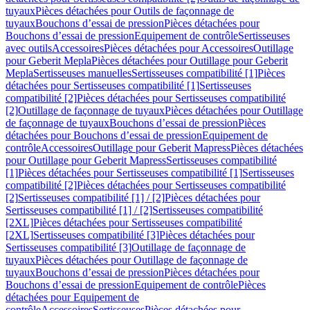
tuyaux
Pièces détachées pour Outils de façonnage de
tuyaux
Bouchons d’essai de pression
Pièces détachées pour
Bouchons d’essai de pression
Equipement de contrôle
Sertisseuses
avec outils
Accessoires
Pièces détachées pour Accessoires
Outillage
pour Geberit Mepla
Pièces détachées pour Outillage pour Geberit
Mepla
Sertisseuses manuelles
Sertisseuses compatibilité [1]
Pièces
détachées pour Sertisseuses compatibilité [1]
Sertisseuses
compatibilité [2]
Pièces détachées pour Sertisseuses compatibilité
[2]
Outillage de façonnage de tuyaux
Pièces détachées pour Outillage
de façonnage de tuyaux
Bouchons d’essai de pression
Pièces
détachées pour Bouchons d’essai de pression
Equipement de
contrôle
Accessoires
Outillage pour Geberit Mapress
Pièces détachées
pour Outillage pour Geberit Mapress
Sertisseuses compatibilité
[1]
Pièces détachées pour Sertisseuses compatibilité [1]
Sertisseuses
compatibilité [2]
Pièces détachées pour Sertisseuses compatibilité
[2]
Sertisseuses compatibilité [1] / [2]
Pièces détachées pour
Sertisseuses compatibilité [1] / [2]
Sertisseuses compatibilité
[2XL]
Pièces détachées pour Sertisseuses compatibilité
[2XL]
Sertisseuses compatibilité [3]
Pièces détachées pour
Sertisseuses compatibilité [3]
Outillage de façonnage de
tuyaux
Pièces détachées pour Outillage de façonnage de
tuyaux
Bouchons d’essai de pression
Pièces détachées pour
Bouchons d’essai de pression
Equipement de contrôle
Pièces
détachées pour Equipement de
contrôle
Accessoires
Sertisseuses
Pièces détachées pour