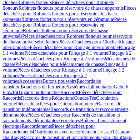
cloches
Robinets flotteurs
Pièces détachées pour Robinets
flotteurs
Robinets flotteurs pour réservoirs de chasse apparents
Pièces
détachées pour Robinets flotteurs pour réservoirs de chasse
apparents
Robinets flotteurs pour réservoirs en céramique
Pièces
détachées pour Robinets flotteurs pour réservoirs en
céramique
Robinets flotteurs pour réservoirs de chasse
universels
Pièces détachées pour Robinets flotteurs pour réservoirs
de chasse universels
Cloches
Pièces détachées pour Cloches
Rinçage
interrompable
Pièces détachées pour Rinçage interrompable
Rinçage
à 1 volume
Pièces détachées pour Rinçage à 1 volume
Rinçage à 2
volumes
Pièces détachées pour Rinçage à 2 volumes
Mécanismes de
chasse
Pièces détachées pour Mécanismes de chasse
Rinçage à 1
volume
Pièces détachées pour Rinçage à 1 volume
Rinçage à 2
volumes
Pièces détachées pour Rinçage à 2
volumes
Accessoires
Butons-poussoirs
Raccords de
transition
Bouchons de fermeture
Systèmes d'alimentation
Geberit
FlowFit
Tuyaux multicouches
Raccords
Pièces détachées pour
Raccords
Raccords droits
Réductions
Coudes
Tés
Circulation
interne
Pièces détachées pour Circulation interne
Raccords de
transition indémontables
Raccords de transition et raccordements,
démontables
Pièces détachées pour Raccords de transition et
raccordements, démontables
Fermetures
Boîtiers d’encastrement
électrique
Raccordements
Pièces détachées pour
Raccordements
Distributeurs avec raccordement à visser
Tés pour
chauffage
Raccords de transition et raccordements pour chauffage,