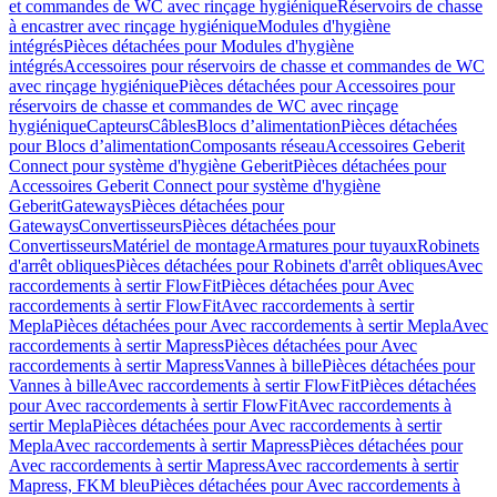
et commandes de WC avec rinçage hygiénique
Réservoirs de chasse
à encastrer avec rinçage hygiénique
Modules d'hygiène
intégrés
Pièces détachées pour Modules d'hygiène
intégrés
Accessoires pour réservoirs de chasse et commandes de WC
avec rinçage hygiénique
Pièces détachées pour Accessoires pour
réservoirs de chasse et commandes de WC avec rinçage
hygiénique
Capteurs
Câbles
Blocs d’alimentation
Pièces détachées
pour Blocs d’alimentation
Composants réseau
Accessoires Geberit
Connect pour système d'hygiène Geberit
Pièces détachées pour
Accessoires Geberit Connect pour système d'hygiène
Geberit
Gateways
Pièces détachées pour
Gateways
Convertisseurs
Pièces détachées pour
Convertisseurs
Matériel de montage
Armatures pour tuyaux
Robinets
d'arrêt obliques
Pièces détachées pour Robinets d'arrêt obliques
Avec
raccordements à sertir FlowFit
Pièces détachées pour Avec
raccordements à sertir FlowFit
Avec raccordements à sertir
Mepla
Pièces détachées pour Avec raccordements à sertir Mepla
Avec
raccordements à sertir Mapress
Pièces détachées pour Avec
raccordements à sertir Mapress
Vannes à bille
Pièces détachées pour
Vannes à bille
Avec raccordements à sertir FlowFit
Pièces détachées
pour Avec raccordements à sertir FlowFit
Avec raccordements à
sertir Mepla
Pièces détachées pour Avec raccordements à sertir
Mepla
Avec raccordements à sertir Mapress
Pièces détachées pour
Avec raccordements à sertir Mapress
Avec raccordements à sertir
Mapress, FKM bleu
Pièces détachées pour Avec raccordements à