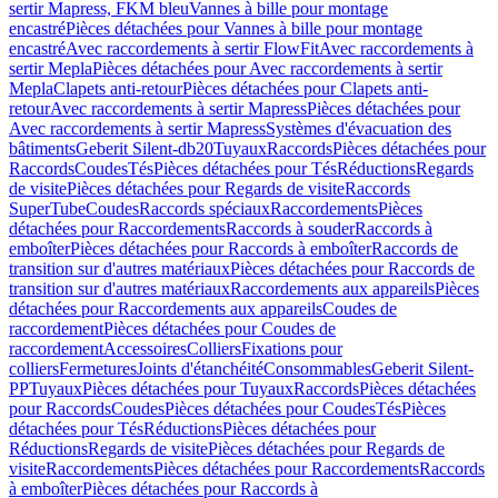
sertir Mapress, FKM bleu
Vannes à bille pour montage
encastré
Pièces détachées pour Vannes à bille pour montage
encastré
Avec raccordements à sertir FlowFit
Avec raccordements à
sertir Mepla
Pièces détachées pour Avec raccordements à sertir
Mepla
Clapets anti-retour
Pièces détachées pour Clapets anti-
retour
Avec raccordements à sertir Mapress
Pièces détachées pour
Avec raccordements à sertir Mapress
Systèmes d'évacuation des
bâtiments
Geberit Silent-db20
Tuyaux
Raccords
Pièces détachées pour
Raccords
Coudes
Tés
Pièces détachées pour Tés
Réductions
Regards
de visite
Pièces détachées pour Regards de visite
Raccords
SuperTube
Coudes
Raccords spéciaux
Raccordements
Pièces
détachées pour Raccordements
Raccords à souder
Raccords à
emboîter
Pièces détachées pour Raccords à emboîter
Raccords de
transition sur d'autres matériaux
Pièces détachées pour Raccords de
transition sur d'autres matériaux
Raccordements aux appareils
Pièces
détachées pour Raccordements aux appareils
Coudes de
raccordement
Pièces détachées pour Coudes de
raccordement
Accessoires
Colliers
Fixations pour
colliers
Fermetures
Joints d'étanchéité
Consommables
Geberit Silent-
PP
Tuyaux
Pièces détachées pour Tuyaux
Raccords
Pièces détachées
pour Raccords
Coudes
Pièces détachées pour Coudes
Tés
Pièces
détachées pour Tés
Réductions
Pièces détachées pour
Réductions
Regards de visite
Pièces détachées pour Regards de
visite
Raccordements
Pièces détachées pour Raccordements
Raccords
à emboîter
Pièces détachées pour Raccords à