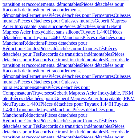
transition et raccordements, démontables
Pièces détachées pour
Raccords de transition et raccordements,
démontables
Fermetures
Pièces détachées pour Fermetures
Culasses
murales
Pièces détachées pour Culasses murales
Geberit Mapress
Acier Inoxydable, sans silicone
Pièces détachées pour Geberit
Mapress Acier Inoxydable, sans silicone
Tuyaux 1.4401
Pièces
détachées pour Tuyaux 1.4401
Manchons
Pièces détachées pour
Manchons
Réductions
Pièces détachées pour
Réductions
Coudes
Pièces détachées pour Coudes
Tés
Pièces
détachées pour Tés
Raccords de transition indémontables
Pièces
détachées pour Raccords de transition indémontables
Raccords de
transition et raccordements, démontables
Pièces détachées pour
Raccords de transition et raccordements,
démontables
Fermetures
Pièces détachées pour Fermetures
Culasses
murales
Pièces détachées pour Culasses
murales
Compensateurs
Pièces détachées pour
Compensateurs
Traversées
Geberit Mapress Acier Inoxydable, FKM
bleu
Pièces détachées pour Geberit Mapress Acier Inoxydable, FKM
bleu
Tuyaux 1.4401
Pièces détachées pour Tuyaux 1.4401
Tuyaux
1.4301
Tronçons de tuyau
Manchons
Pièces détachées pour
Manchons
Réductions
Pièces détachées pour
Réductions
Coudes
Pièces détachées pour Coudes
Tés
Pièces
détachées pour Tés
Raccords de transition indémontables
Pièces
détachées pour Raccords de transition indémontables
Raccords de
transition et raccordements, démontables
Pièces détachées pour