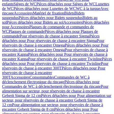
enfants
Sièges de WC
Pièces détachées pour Sièges de WC
Lunettes
de WC
Pièces détachées pour Lunettes de WC
WC à la turque
Avec
rinçage
Accessoires
Matériel de fixation
Bidets
Bidets
suspendus
Pièces détachées pour Bidets suspendus
Bidets au
sol
Pièces détachées pour Bidets au sol
Accessoires
Pièces détachées
pour Accessoires
Plaques de commande et commandes de
WC
Plaques de commande
Pièces détachées pour Plaques de
commande
Pour réservoirs de chasse à encastrer Sigma
Pièces
détachées pour Pour réservoirs de chasse à encastrer Sigma
Pour
réservoirs de chasse à encastrer Omega
Pièces détachées pour Pour
réservoirs de chasse à encastrer Omega
Pour réservoirs de chasse à
encastrer Kappa
Pièces détachées pour Pour réservoirs de chasse à
encastrer Kappa
Pour réservoirs de chasse à encastrer Twinline
Pièces
détachées pour Pour réservoirs de chasse à encastrer Twinline
Pour
réservoirs de chasse à encastrer 300T
Pièces détachées pour Pour
réservoirs de chasse à encastrer
300T
Accessoires
Consommables
Commandes de WC à
déclenchement électronique du rinçage
Pièces détachées pour
Commandes de WC à déclenchement électronique du rinçage
Pour
alimentation sur secteur, pour réservoirs de chasse à encastrer
Geberit Sigma de 12 cm
Pièces détachées pour Pour alimentation sur
secteur, pour réservoirs de chasse à encastrer Geberit Sigma de
12 cm
Pour alimentation sur secteur, pour réservoirs de chasse à
encastrer Geberit Sigma de 8 cm
Pièces détachées pour Pour
alimentation sur secteur, pour réservoirs de chasse à encastrer