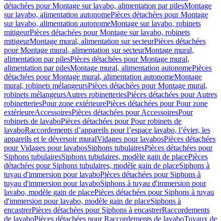
détachées pour Montage sur lavabo, alimentation par piles
Montage
sur lavabo, alimentation autonome
Pièces détachées pour Montage
sur lavabo, alimentation autonome
Montage sur lavabo, robinets
mitigeur
Pièces détachées pour Montage sur lavabo, robinets
mitigeur
Montage mural, alimentation sur secteur
Pièces détachées
pour Montage mural, alimentation sur secteur
Montage mural,
alimentation par piles
Pièces détachées pour Montage mural,
alimentation par piles
Montage mural, alimentation autonome
Pièces
détachées pour Montage mural, alimentation autonome
Montage
mural, robinets mélangeurs
Pièces détachées pour Montage mural,
robinets mélangeurs
Autres robinetteries
Pièces détachées pour Autres
robinetteries
Pour zone extérieure
Pièces détachées pour Pour zone
extérieure
Accessoires
Pièces détachées pour Accessoires
Pour
robinets de lavabo
Pièces détachées pour Pour robinets de
lavabo
Raccordements d’appareils pour l’espace lavabo, l’évier, les
appareils et le déversoir mural
Vidages pour lavabos
Pièces détachées
pour Vidages pour lavabos
Siphons tubulaires
Pièces détachées pour
Siphons tubulaires
Siphons tubulaires, modèle gain de place
Pièces
détachées pour Siphons tubulaires, modèle gain de place
Siphons à
tuyau d'immersion pour lavabo
Pièces détachées pour Siphons à
tuyau d'immersion pour lavabo
Siphons à tuyau d'immersion pour
lavabo, modèle gain de place
Pièces détachées pour Siphons à tuyau
d'immersion pour lavabo, modèle gain de place
Siphons à
encastrer
Pièces détachées pour Siphons à encastrer
Raccordements
de lavabo
Pièces détachées pour Raccordements de lavabo
Tuyaux de