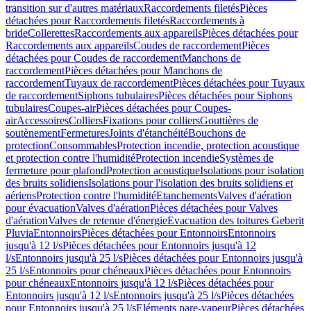
transition sur d'autres matériaux
Raccordements filetés
Pièces
détachées pour Raccordements filetés
Raccordements à
bride
Collerettes
Raccordements aux appareils
Pièces détachées pour
Raccordements aux appareils
Coudes de raccordement
Pièces
détachées pour Coudes de raccordement
Manchons de
raccordement
Pièces détachées pour Manchons de
raccordement
Tuyaux de raccordement
Pièces détachées pour Tuyaux
de raccordement
Siphons tubulaires
Pièces détachées pour Siphons
tubulaires
Coupes-air
Pièces détachées pour Coupes-
air
Accessoires
Colliers
Fixations pour colliers
Gouttières de
soutènement
Fermetures
Joints d'étanchéité
Bouchons de
protection
Consommables
Protection incendie, protection acoustique
et protection contre l'humidité
Protection incendie
Systèmes de
fermeture pour plafond
Protection acoustique
Isolations pour isolation
des bruits solidiens
Isolations pour l'isolation des bruits solidiens et
aériens
Protection contre l'humidité
Etanchements
Valves d'aération
pour évacuation
Valves d'aération
Pièces détachées pour Valves
d'aération
Valves de retenue d'énergie
Evacuation des toitures Geberit
Pluvia
Entonnoirs
Pièces détachées pour Entonnoirs
Entonnoirs
jusqu'à 12 l/s
Pièces détachées pour Entonnoirs jusqu'à 12
l/s
Entonnoirs jusqu'à 25 l/s
Pièces détachées pour Entonnoirs jusqu'à
25 l/s
Entonnoirs pour chéneaux
Pièces détachées pour Entonnoirs
pour chéneaux
Entonnoirs jusqu'à 12 l/s
Pièces détachées pour
Entonnoirs jusqu'à 12 l/s
Entonnoirs jusqu'à 25 l/s
Pièces détachées
pour Entonnoirs jusqu'à 25 l/s
Eléments pare-vapeur
Pièces détachées