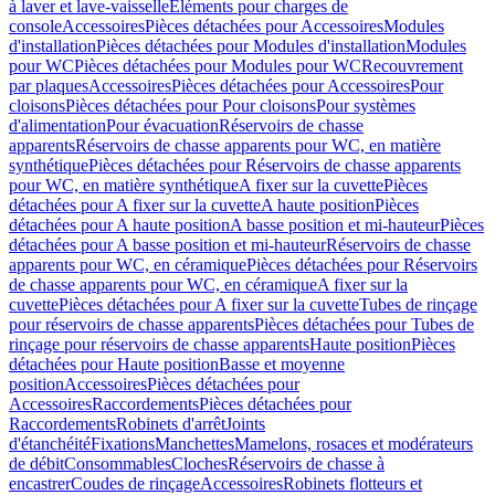
à laver et lave-vaisselle
Eléments pour charges de
console
Accessoires
Pièces détachées pour Accessoires
Modules
d'installation
Pièces détachées pour Modules d'installation
Modules
pour WC
Pièces détachées pour Modules pour WC
Recouvrement
par plaques
Accessoires
Pièces détachées pour Accessoires
Pour
cloisons
Pièces détachées pour Pour cloisons
Pour systèmes
d'alimentation
Pour évacuation
Réservoirs de chasse
apparents
Réservoirs de chasse apparents pour WC, en matière
synthétique
Pièces détachées pour Réservoirs de chasse apparents
pour WC, en matière synthétique
A fixer sur la cuvette
Pièces
détachées pour A fixer sur la cuvette
A haute position
Pièces
détachées pour A haute position
A basse position et mi-hauteur
Pièces
détachées pour A basse position et mi-hauteur
Réservoirs de chasse
apparents pour WC, en céramique
Pièces détachées pour Réservoirs
de chasse apparents pour WC, en céramique
A fixer sur la
cuvette
Pièces détachées pour A fixer sur la cuvette
Tubes de rinçage
pour réservoirs de chasse apparents
Pièces détachées pour Tubes de
rinçage pour réservoirs de chasse apparents
Haute position
Pièces
détachées pour Haute position
Basse et moyenne
position
Accessoires
Pièces détachées pour
Accessoires
Raccordements
Pièces détachées pour
Raccordements
Robinets d'arrêt
Joints
d'étanchéité
Fixations
Manchettes
Mamelons, rosaces et modérateurs
de débit
Consommables
Cloches
Réservoirs de chasse à
encastrer
Coudes de rinçage
Accessoires
Robinets flotteurs et