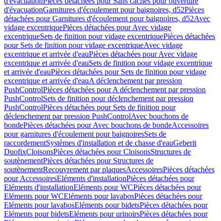
d'évacuation
Pièces détachées pour Sans caches pour ouverture
d'évacuation
Garnitures d'écoulement pour baignoires, d52
Pièces
détachées pour Garnitures d'écoulement pour baignoires, d52
Avec
vidage excentrique
Pièces détachées pour Avec vidage
excentrique
Sets de finition pour vidage excentrique
Pièces détachées
pour Sets de finition pour vidage excentrique
Avec vidage
excentrique et arrivée d'eau
Pièces détachées pour Avec vidage
excentrique et arrivée d'eau
Sets de finition pour vidage excentrique
et arrivée d'eau
Pièces détachées pour Sets de finition pour vidage
excentrique et arrivée d'eau
A déclenchement par pression
PushControl
Pièces détachées pour A déclenchement par pression
PushControl
Sets de finition pour déclenchement par pression
PushControl
Pièces détachées pour Sets de finition pour
déclenchement par pression PushControl
Avec bouchons de
bonde
Pièces détachées pour Avec bouchons de bonde
Accessoires
pour garnitures d'écoulement pour baignoires
Sets de
raccordement
Systèmes d'installation et de chasse d'eau
Geberit
Duofix
Cloisons
Pièces détachées pour Cloisons
Structures de
soutènement
Pièces détachées pour Structures de
soutènement
Recouvrement par plaques
Accessoires
Pièces détachées
pour Accessoires
Eléments d'installation
Pièces détachées pour
Eléments d'installation
Eléments pour WC
Pièces détachées pour
Eléments pour WC
Eléments pour lavabos
Pièces détachées pour
Eléments pour lavabos
Eléments pour bidets
Pièces détachées pour
Eléments pour bidets
Eléments pour urinoirs
Pièces détachées pour