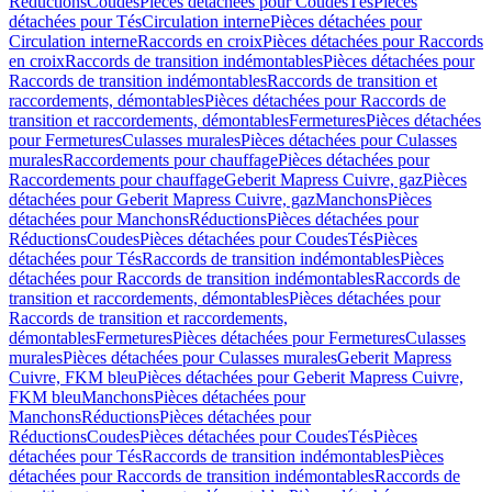
Réductions
Coudes
Pièces détachées pour Coudes
Tés
Pièces
détachées pour Tés
Circulation interne
Pièces détachées pour
Circulation interne
Raccords en croix
Pièces détachées pour Raccords
en croix
Raccords de transition indémontables
Pièces détachées pour
Raccords de transition indémontables
Raccords de transition et
raccordements, démontables
Pièces détachées pour Raccords de
transition et raccordements, démontables
Fermetures
Pièces détachées
pour Fermetures
Culasses murales
Pièces détachées pour Culasses
murales
Raccordements pour chauffage
Pièces détachées pour
Raccordements pour chauffage
Geberit Mapress Cuivre, gaz
Pièces
détachées pour Geberit Mapress Cuivre, gaz
Manchons
Pièces
détachées pour Manchons
Réductions
Pièces détachées pour
Réductions
Coudes
Pièces détachées pour Coudes
Tés
Pièces
détachées pour Tés
Raccords de transition indémontables
Pièces
détachées pour Raccords de transition indémontables
Raccords de
transition et raccordements, démontables
Pièces détachées pour
Raccords de transition et raccordements,
démontables
Fermetures
Pièces détachées pour Fermetures
Culasses
murales
Pièces détachées pour Culasses murales
Geberit Mapress
Cuivre, FKM bleu
Pièces détachées pour Geberit Mapress Cuivre,
FKM bleu
Manchons
Pièces détachées pour
Manchons
Réductions
Pièces détachées pour
Réductions
Coudes
Pièces détachées pour Coudes
Tés
Pièces
détachées pour Tés
Raccords de transition indémontables
Pièces
détachées pour Raccords de transition indémontables
Raccords de