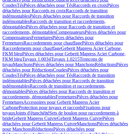
Coudes
Tés
Pièces détachées pour Tés
Raccords en croix
Pièces
détachées pour Raccords en croix
Raccords de transition
indémontables
Pièces détachées pour Raccords de transition
indémontables
Raccords de transition et raccordements,
démontables
Pièces détachées pour Raccords de transition et
raccordements, démontables
Compensateurs
Pièces détachées pour
Compensateurs
Fermetures
Pièces détachées pour
Fermetures
Raccordements pour chauffage
Pièces détachées pour
Raccordements pour chauffage
Geberit Mapress Acier Carbone,
FKM bleu
Pièces détachées pour Geberit Mapress Acier Carbone,
FKM bleu
Tuyaux 1.0034
Tuyaux 1.0215
Tronçons de
tuyau
Manchons
Pièces détachées pour Manchons
Réductions
Pièces
détachées pour Réductions
Coudes
Pièces détachées pour
Coudes
Tés
Pièces détachées pour Tés
Raccords de transition
indémontables
Pièces détachées pour Raccords de transition
indémontables
Raccords de transition et raccordements,
démontables
Pièces détachées pour Raccords de transition et
raccordements, démontables
Fermetures
Pièces détachées pour
Fermetures
Accessoires pour Geberit Mapress Acier
Carbone
Protection pour tuyaux et raccords
Fixations pour
tuyaux
Joints d'étanchéité
Sets de boulon pour raccordements à
bride
Geberit Mapress Cuivre
Geberit Mapress Cuivre
Pièces
détachées pour Geberit Mapress Cuivre
Manchons
Pièces détachées
pour Manchons
Réductions
Pièces détachées pour