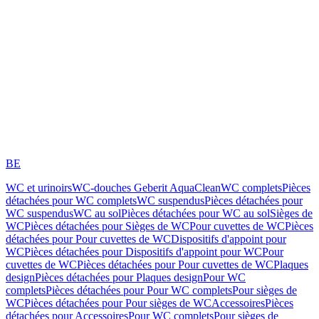
BE
WC et urinoirs
WC-douches Geberit AquaClean
WC complets
Pièces
détachées pour WC complets
WC suspendus
Pièces détachées pour
WC suspendus
WC au sol
Pièces détachées pour WC au sol
Sièges de
WC
Pièces détachées pour Sièges de WC
Pour cuvettes de WC
Pièces
détachées pour Pour cuvettes de WC
Dispositifs d'appoint pour
WC
Pièces détachées pour Dispositifs d'appoint pour WC
Pour
cuvettes de WC
Pièces détachées pour Pour cuvettes de WC
Plaques
design
Pièces détachées pour Plaques design
Pour WC
complets
Pièces détachées pour Pour WC complets
Pour sièges de
WC
Pièces détachées pour Pour sièges de WC
Accessoires
Pièces
détachées pour Accessoires
Pour WC complets
Pour sièges de