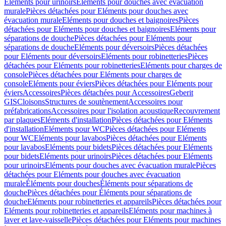
Eléments pour urinoirs
Eléments pour douches avec évacuation
murale
Pièces détachées pour Eléments pour douches avec
évacuation murale
Eléments pour douches et baignoires
Pièces
détachées pour Eléments pour douches et baignoires
Eléments pour
séparations de douche
Pièces détachées pour Eléments pour
séparations de douche
Eléments pour déversoirs
Pièces détachées
pour Eléments pour déversoirs
Eléments pour robinetteries
Pièces
détachées pour Eléments pour robinetteries
Eléments pour charges de
console
Pièces détachées pour Eléments pour charges de
console
Eléments pour éviers
Pièces détachées pour Eléments pour
éviers
Accessoires
Pièces détachées pour Accessoires
Geberit
GIS
Cloisons
Structures de soutènement
Accessoires pour
préfabrications
Accessoires pour l'isolation acoustique
Recouvrement
par plaques
Eléments d'installation
Pièces détachées pour Eléments
d'installation
Eléments pour WC
Pièces détachées pour Eléments
pour WC
Eléments pour lavabos
Pièces détachées pour Eléments
pour lavabos
Eléments pour bidets
Pièces détachées pour Eléments
pour bidets
Eléments pour urinoirs
Pièces détachées pour Eléments
pour urinoirs
Eléments pour douches avec évacuation murale
Pièces
détachées pour Eléments pour douches avec évacuation
murale
Éléments pour douches
Éléments pour séparations de
douche
Pièces détachées pour Éléments pour séparations de
douche
Eléments pour robinetteries et appareils
Pièces détachées pour
Eléments pour robinetteries et appareils
Eléments pour machines à
laver et lave-vaisselle
Pièces détachées pour Eléments pour machines