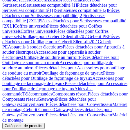
Sertisseuses
Sertisseuses compatibilité [1]
Pièces détachées pour
Sertisseuses compatibilité [1]
Sertisseuses compatibilité [2]
Pièces
détachées pour Sertisseuses compatibilité [2]
Sertisseuses
compatibilité [2XL]
Pièces détachées pour Sertisseuses compatibilité
[2XL]
Coffres universels
Pièces détachées pour Coffres
universels
Coffres universels
Pièces détachées pour Coffres
universels
Outillage pour Geberit Silent-db20 / Geberit PE
Pièces
détachées pour Outillage pour Geberit Silent-db20 / Geberit
PE
Appareils à souder électriques
Pièces détachées pour Appareils à
souder électriques
Accessoires pour appareils à souder
électriques
Outillage de soudure au mirroir
Pièces détachées pour
Outillage de soudure au mirroir
Accessoires pour outillage de
soudure au mirroir
Pièces détachées pour Accessoires pour outillage
de soudure au mirroir
Outillage de façonnage de tuyaux
Pièces
détachées pour Outillage de façonnage de tuyaux
Accessoires pour
l'outillage de façonnage de tuyaux
Pièces détachées pour Accessoires
pour l'outillage de façonnage de tuyaux
Aides à la
commande
Télécommandes
Composants réseau
Pièces détachées pour
Composants réseau
Gateways
Pièces détachées pour
Gateways
Convertisseur
Pièces détachées pour Convertisseur
Matériel
de montage
Geberit Connect
Gateways
Pièces détachées pour
Gateways
Convertisseur
Pièces détachées pour Convertisseur
Matériel
de montage
Catégories de produits