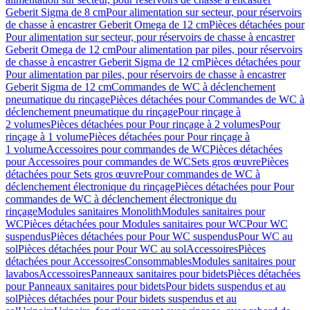
Geberit Sigma de 8 cm
Pour alimentation sur secteur, pour réservoirs
de chasse à encastrer Geberit Omega de 12 cm
Pièces détachées pour
Pour alimentation sur secteur, pour réservoirs de chasse à encastrer
Geberit Omega de 12 cm
Pour alimentation par piles, pour réservoirs
de chasse à encastrer Geberit Sigma de 12 cm
Pièces détachées pour
Pour alimentation par piles, pour réservoirs de chasse à encastrer
Geberit Sigma de 12 cm
Commandes de WC à déclenchement
pneumatique du rinçage
Pièces détachées pour Commandes de WC à
déclenchement pneumatique du rinçage
Pour rinçage à
2 volumes
Pièces détachées pour Pour rinçage à 2 volumes
Pour
rinçage à 1 volume
Pièces détachées pour Pour rinçage à
1 volume
Accessoires pour commandes de WC
Pièces détachées
pour Accessoires pour commandes de WC
Sets gros œuvre
Pièces
détachées pour Sets gros œuvre
Pour commandes de WC à
déclenchement électronique du rinçage
Pièces détachées pour Pour
commandes de WC à déclenchement électronique du
rinçage
Modules sanitaires Monolith
Modules sanitaires pour
WC
Pièces détachées pour Modules sanitaires pour WC
Pour WC
suspendus
Pièces détachées pour Pour WC suspendus
Pour WC au
sol
Pièces détachées pour Pour WC au sol
Accessoires
Pièces
détachées pour Accessoires
Consommables
Modules sanitaires pour
lavabos
Accessoires
Panneaux sanitaires pour bidets
Pièces détachées
pour Panneaux sanitaires pour bidets
Pour bidets suspendus et au
sol
Pièces détachées pour Pour bidets suspendus et au