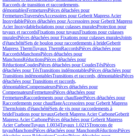
Raccords de transition et raccordements,
démontables
Fermetures
Pièces détachées pour
Fermetures
Traversées
Accessoires pour Geberit Mapress Acier
Inoxydable
Pièces détachées pour Accessoires pour Geberit Mapress
Acier Inoxydable
Isolations pour culasses murales
Protection pour
tuyaux et raccords
Fixations pour tuyaux
Fixations pour culasses
murales
Pièces détachées pour Fixations pour culasses murales
Joints
d'étanchéité
Sets de boulon pour raccordements à bride
Geberit
Mapress Therm
Tuyaux Therm
Raccords
Pièces détachées pour
Raccords
Manchons
Pièces détachées pour
Manchons
Réductions
Pièces détachées pour
Réductions
Coudes
Pièces détachées pour Coudes
Tés
Pièces
détachées pour Tés
Transitions indémontables
Pièces détachées pour
Transitions indémontables
Transitions et raccords, démontables
Pièces
détachées pour Transitions et raccords,
démontables
Compensateurs
Pièces détachées pour
Compensateurs
Fermetures
Pièces détachées pour
Fermetures
Raccordements pour chauffage
Pièces détachées pour
Raccordements pour chauffage
Accessoires pour Geberit Mapress
Therm
Joints d'étanchéité
Sets de vis pour raccordements à
bride
Fixations pour tuyaux
Geberit Mapress Acier Carbone
Geberit
Mapress Acier Carbone
Pièces détachées pour Geberit Mapress
Acier Carbone
Tuyaux 1.0034
Tuyaux 1.0215
Tronçons de
tuyau
Manchons
Pièces détachées pour Manchons
Réductions
Pièces
détachées pour Réductions
Coudes
Pièces détachées pour