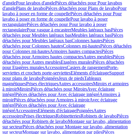
d'angle
Pour lavabos d'angle
Pièces détachées pour Pour lavabos
d'angle
Plans de lavabo
Pièces détachées pour Plans de lavabo
Pour
lavabo à poser en forme de coupelle
Pièces détachées pour Pour
lavabo à poser en forme de coupelle
Pour lavabo à poser
rectangulaire
Pièces détachées pour Pour lavabo à poser
rectangulaire
Pour vasque à encastrer
Meubles latéraux bas
Pièces
détachées pour Meubles latéraux bas
Meubles latéraux bas
Pièces
détachées pour Meubles latéraux bas
Colonnes hautes
Pièces
détachées pour Colonnes hautes
Colonnes mi-hautes
Pièces détachées
pour Colonnes mi-hautes
Armoires hautes compactes
Pièces
détachées pour Armoires hautes compactes
Autres meubles
Pièces
détachées pour Autres meubles
Etagères murales
Pièces détachées
pour Etagères murales
Accessoires
Casiers de rangement
Porte-
serviettes et crochets porte-serviettes
Eléments d'éclairage
Support
pour plans de lavabo
Poignées
Jeux de pieds
Tableaux
magnétiques
Prises électriques
Autres accessoires
Miroirs et armoires
à miroir
Miroirs
Pièces détachées pour Miroirs
Avec éclairage
intégré
Pièces détachées pour Avec éclairage intégré
Armoires à
miroir
Pièces détachées pour Armoires à miroir
Avec éclairage
intégré
Pièces détachées pour Avec éclairage
intégré
Accessoires
Eléments d'éclairage
Poignées
Autres
accessoires
Prises électriques
Robinetteries
Robinets de lavabo
Pièces
détachées pour Robinets de lavabo
Montage sur lavabo, alimentation
sur secteur
Pièces détachées pour Montage sur lavabo, alimentation
sur secteur
Montage sur lavabo, alimentation par piles
Pièces