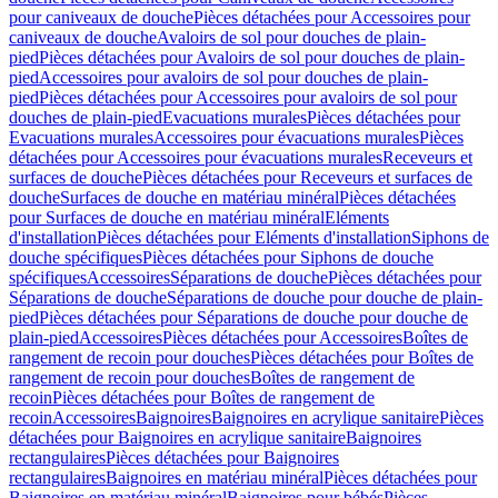
pour caniveaux de douche
Pièces détachées pour Accessoires pour
caniveaux de douche
Avaloirs de sol pour douches de plain-
pied
Pièces détachées pour Avaloirs de sol pour douches de plain-
pied
Accessoires pour avaloirs de sol pour douches de plain-
pied
Pièces détachées pour Accessoires pour avaloirs de sol pour
douches de plain-pied
Evacuations murales
Pièces détachées pour
Evacuations murales
Accessoires pour évacuations murales
Pièces
détachées pour Accessoires pour évacuations murales
Receveurs et
surfaces de douche
Pièces détachées pour Receveurs et surfaces de
douche
Surfaces de douche en matériau minéral
Pièces détachées
pour Surfaces de douche en matériau minéral
Eléments
d'installation
Pièces détachées pour Eléments d'installation
Siphons de
douche spécifiques
Pièces détachées pour Siphons de douche
spécifiques
Accessoires
Séparations de douche
Pièces détachées pour
Séparations de douche
Séparations de douche pour douche de plain-
pied
Pièces détachées pour Séparations de douche pour douche de
plain-pied
Accessoires
Pièces détachées pour Accessoires
Boîtes de
rangement de recoin pour douches
Pièces détachées pour Boîtes de
rangement de recoin pour douches
Boîtes de rangement de
recoin
Pièces détachées pour Boîtes de rangement de
recoin
Accessoires
Baignoires
Baignoires en acrylique sanitaire
Pièces
détachées pour Baignoires en acrylique sanitaire
Baignoires
rectangulaires
Pièces détachées pour Baignoires
rectangulaires
Baignoires en matériau minéral
Pièces détachées pour
Baignoires en matériau minéral
Baignoires pour bébés
Pièces