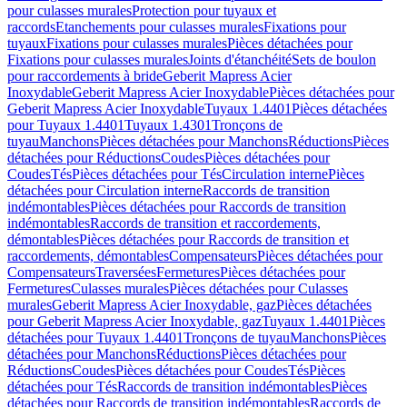
pour culasses murales
Protection pour tuyaux et
raccords
Etanchements pour culasses murales
Fixations pour
tuyaux
Fixations pour culasses murales
Pièces détachées pour
Fixations pour culasses murales
Joints d'étanchéité
Sets de boulon
pour raccordements à bride
Geberit Mapress Acier
Inoxydable
Geberit Mapress Acier Inoxydable
Pièces détachées pour
Geberit Mapress Acier Inoxydable
Tuyaux 1.4401
Pièces détachées
pour Tuyaux 1.4401
Tuyaux 1.4301
Tronçons de
tuyau
Manchons
Pièces détachées pour Manchons
Réductions
Pièces
détachées pour Réductions
Coudes
Pièces détachées pour
Coudes
Tés
Pièces détachées pour Tés
Circulation interne
Pièces
détachées pour Circulation interne
Raccords de transition
indémontables
Pièces détachées pour Raccords de transition
indémontables
Raccords de transition et raccordements,
démontables
Pièces détachées pour Raccords de transition et
raccordements, démontables
Compensateurs
Pièces détachées pour
Compensateurs
Traversées
Fermetures
Pièces détachées pour
Fermetures
Culasses murales
Pièces détachées pour Culasses
murales
Geberit Mapress Acier Inoxydable, gaz
Pièces détachées
pour Geberit Mapress Acier Inoxydable, gaz
Tuyaux 1.4401
Pièces
détachées pour Tuyaux 1.4401
Tronçons de tuyau
Manchons
Pièces
détachées pour Manchons
Réductions
Pièces détachées pour
Réductions
Coudes
Pièces détachées pour Coudes
Tés
Pièces
détachées pour Tés
Raccords de transition indémontables
Pièces
détachées pour Raccords de transition indémontables
Raccords de