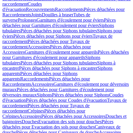
raccordement
Coudes
d'évacuation
Recouvrements
Raccordements
Pièces détachées pour
Raccordements
Joints
Douilles à braser
Tubes de
surverse
Prolonges
Garnitures d'écoulement pour éviers
Pièces
détachées pour Garnitures d'écoulement pour éviers
Siphons
tubulaires
Pièces détachées pour Siphons tubulaires
Siphons pour
éviers
Pièces détachées pour Siphons pour éviers
Tuyaux de
raccordement
Pièces détachées pour Tuyaux de
raccordement
Accessoires
Pièces détachées pour
Accessoires
Garnitures d'écoulement pour appareils
Pièces détachées
pour Garnitures d'écoulement pour appareils
Siphons
tubulaires
Pièces détachées pour Siphons tubulaires
Siphons à
encastrer
Pièces détachées pour Siphons à encastrer
Siphons
apparents
Pièces détachées pour Siphons
apparents
Raccordements
Pièces détachées pour
Raccordements
Accessoires
Garnitures d'écoulement pour déversoirs
muraux
Pièces détachées pour Garnitures d'écoulement pour
déversoirs muraux
Siphons
Pièces détachées pour Siphons
Coudes
d'évacuation
Pièces détachées pour Coudes d'évacuation
Tuyaux de
raccordement
Pièces détachées pour Tuyaux de
raccordement
Crépines
Pièces détachées pour
Crépines
Accessoires
Pièces détachées pour Accessoires
Douches et
baignoires
Douches
Evacuation des sols pour douches
Pièces
détachées pour Evacuation des sols pour douches
Caniveaux de
douche
Pièces détachées pour Caniveaux de douche
Accessoires