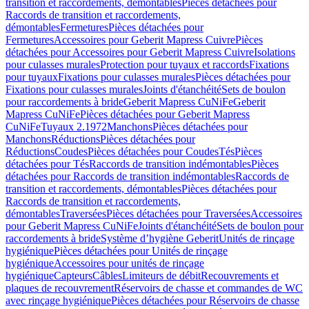
transition et raccordements, démontables
Pièces détachées pour
Raccords de transition et raccordements,
démontables
Fermetures
Pièces détachées pour
Fermetures
Accessoires pour Geberit Mapress Cuivre
Pièces
détachées pour Accessoires pour Geberit Mapress Cuivre
Isolations
pour culasses murales
Protection pour tuyaux et raccords
Fixations
pour tuyaux
Fixations pour culasses murales
Pièces détachées pour
Fixations pour culasses murales
Joints d'étanchéité
Sets de boulon
pour raccordements à bride
Geberit Mapress CuNiFe
Geberit
Mapress CuNiFe
Pièces détachées pour Geberit Mapress
CuNiFe
Tuyaux 2.1972
Manchons
Pièces détachées pour
Manchons
Réductions
Pièces détachées pour
Réductions
Coudes
Pièces détachées pour Coudes
Tés
Pièces
détachées pour Tés
Raccords de transition indémontables
Pièces
détachées pour Raccords de transition indémontables
Raccords de
transition et raccordements, démontables
Pièces détachées pour
Raccords de transition et raccordements,
démontables
Traversées
Pièces détachées pour Traversées
Accessoires
pour Geberit Mapress CuNiFe
Joints d'étanchéité
Sets de boulon pour
raccordements à bride
Système d’hygiène Geberit
Unités de rinçage
hygiénique
Pièces détachées pour Unités de rinçage
hygiénique
Accessoires pour unités de rinçage
hygiénique
Capteurs
Câbles
Limiteurs de débit
Recouvrements et
plaques de recouvrement
Réservoirs de chasse et commandes de WC
avec rinçage hygiénique
Pièces détachées pour Réservoirs de chasse