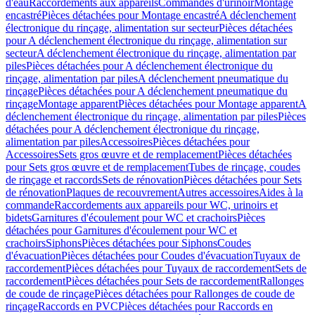
d'eau
Raccordements aux appareils
Commandes d'urinoir
Montage
encastré
Pièces détachées pour Montage encastré
A déclenchement
électronique du rinçage, alimentation sur secteur
Pièces détachées
pour A déclenchement électronique du rinçage, alimentation sur
secteur
A déclenchement électronique du rinçage, alimentation par
piles
Pièces détachées pour A déclenchement électronique du
rinçage, alimentation par piles
A déclenchement pneumatique du
rinçage
Pièces détachées pour A déclenchement pneumatique du
rinçage
Montage apparent
Pièces détachées pour Montage apparent
A
déclenchement électronique du rinçage, alimentation par piles
Pièces
détachées pour A déclenchement électronique du rinçage,
alimentation par piles
Accessoires
Pièces détachées pour
Accessoires
Sets gros œuvre et de remplacement
Pièces détachées
pour Sets gros œuvre et de remplacement
Tubes de rinçage, coudes
de rinçage et raccords
Sets de rénovation
Pièces détachées pour Sets
de rénovation
Plaques de recouvrement
Autres accessoires
Aides à la
commande
Raccordements aux appareils pour WC, urinoirs et
bidets
Garnitures d'écoulement pour WC et crachoirs
Pièces
détachées pour Garnitures d'écoulement pour WC et
crachoirs
Siphons
Pièces détachées pour Siphons
Coudes
d'évacuation
Pièces détachées pour Coudes d'évacuation
Tuyaux de
raccordement
Pièces détachées pour Tuyaux de raccordement
Sets de
raccordement
Pièces détachées pour Sets de raccordement
Rallonges
de coude de rinçage
Pièces détachées pour Rallonges de coude de
rinçage
Raccords en PVC
Pièces détachées pour Raccords en