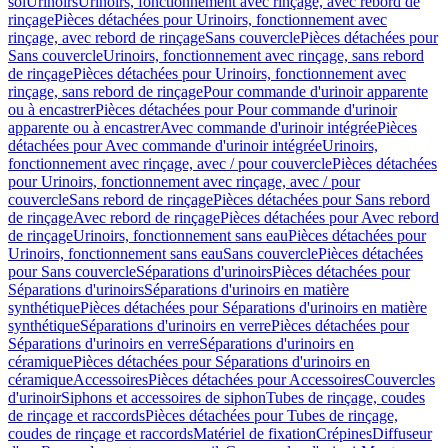
sol
Urinoirs
Urinoirs, fonctionnement avec rinçage, avec rebord de
rinçage
Pièces détachées pour Urinoirs, fonctionnement avec
rinçage, avec rebord de rinçage
Sans couvercle
Pièces détachées pour
Sans couvercle
Urinoirs, fonctionnement avec rinçage, sans rebord
de rinçage
Pièces détachées pour Urinoirs, fonctionnement avec
rinçage, sans rebord de rinçage
Pour commande d'urinoir apparente
ou à encastrer
Pièces détachées pour Pour commande d'urinoir
apparente ou à encastrer
Avec commande d'urinoir intégrée
Pièces
détachées pour Avec commande d'urinoir intégrée
Urinoirs,
fonctionnement avec rinçage, avec / pour couvercle
Pièces détachées
pour Urinoirs, fonctionnement avec rinçage, avec / pour
couvercle
Sans rebord de rinçage
Pièces détachées pour Sans rebord
de rinçage
Avec rebord de rinçage
Pièces détachées pour Avec rebord
de rinçage
Urinoirs, fonctionnement sans eau
Pièces détachées pour
Urinoirs, fonctionnement sans eau
Sans couvercle
Pièces détachées
pour Sans couvercle
Séparations d'urinoirs
Pièces détachées pour
Séparations d'urinoirs
Séparations d'urinoirs en matière
synthétique
Pièces détachées pour Séparations d'urinoirs en matière
synthétique
Séparations d'urinoirs en verre
Pièces détachées pour
Séparations d'urinoirs en verre
Séparations d'urinoirs en
céramique
Pièces détachées pour Séparations d'urinoirs en
céramique
Accessoires
Pièces détachées pour Accessoires
Couvercles
d'urinoir
Siphons et accessoires de siphon
Tubes de rinçage, coudes
de rinçage et raccords
Pièces détachées pour Tubes de rinçage,
coudes de rinçage et raccords
Matériel de fixation
Crépines
Diffuseur