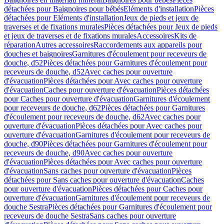
détachées pour Baignoires pour bébés
Eléments d'installation
Pièces
détachées pour Eléments d'installation
Jeux de pieds et jeux de
traverses et de fixations murales
Pièces détachées pour Jeux de pieds
et jeux de traverses et de fixations murales
Accessoires
Kits de
réparation
Autres accessoires
Raccordements aux appareils pour
douches et baignoires
Garnitures d'écoulement pour receveurs de
douche, d52
Pièces détachées pour Garnitures d'écoulement pour
receveurs de douche, d52
Avec caches pour ouverture
d'évacuation
Pièces détachées pour Avec caches pour ouverture
d'évacuation
Caches pour ouverture d'évacuation
Pièces détachées
pour Caches pour ouverture d'évacuation
Garnitures d'écoulement
pour receveurs de douche, d62
Pièces détachées pour Garnitures
d'écoulement pour receveurs de douche, d62
Avec caches pour
ouverture d'évacuation
Pièces détachées pour Avec caches pour
ouverture d'évacuation
Garnitures d'écoulement pour receveurs de
douche, d90
Pièces détachées pour Garnitures d'écoulement pour
receveurs de douche, d90
Avec caches pour ouverture
d'évacuation
Pièces détachées pour Avec caches pour ouverture
d'évacuation
Sans caches pour ouverture d'évacuation
Pièces
détachées pour Sans caches pour ouverture d'évacuation
Caches
pour ouverture d'évacuation
Pièces détachées pour Caches pour
ouverture d'évacuation
Garnitures d'écoulement pour receveurs de
douche Sestra
Pièces détachées pour Garnitures d'écoulement pour
receveurs de douche Sestra
Sans caches pour ouverture