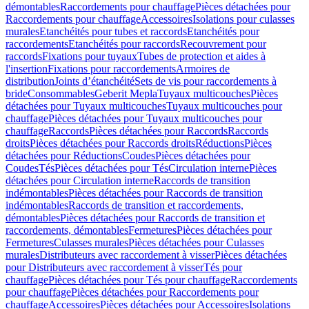
démontables
Raccordements pour chauffage
Pièces détachées pour
Raccordements pour chauffage
Accessoires
Isolations pour culasses
murales
Etanchéités pour tubes et raccords
Etanchéités pour
raccordements
Etanchéités pour raccords
Recouvrement pour
raccords
Fixations pour tuyaux
Tubes de protection et aides à
l'insertion
Fixations pour raccordements
Armoires de
distribution
Joints d’étanchéité
Sets de vis pour raccordements à
bride
Consommables
Geberit Mepla
Tuyaux multicouches
Pièces
détachées pour Tuyaux multicouches
Tuyaux multicouches pour
chauffage
Pièces détachées pour Tuyaux multicouches pour
chauffage
Raccords
Pièces détachées pour Raccords
Raccords
droits
Pièces détachées pour Raccords droits
Réductions
Pièces
détachées pour Réductions
Coudes
Pièces détachées pour
Coudes
Tés
Pièces détachées pour Tés
Circulation interne
Pièces
détachées pour Circulation interne
Raccords de transition
indémontables
Pièces détachées pour Raccords de transition
indémontables
Raccords de transition et raccordements,
démontables
Pièces détachées pour Raccords de transition et
raccordements, démontables
Fermetures
Pièces détachées pour
Fermetures
Culasses murales
Pièces détachées pour Culasses
murales
Distributeurs avec raccordement à visser
Pièces détachées
pour Distributeurs avec raccordement à visser
Tés pour
chauffage
Pièces détachées pour Tés pour chauffage
Raccordements
pour chauffage
Pièces détachées pour Raccordements pour
chauffage
Accessoires
Pièces détachées pour Accessoires
Isolations