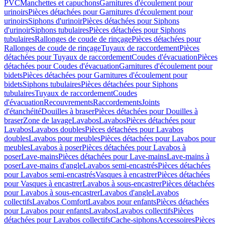
PVC
Manchettes et capuchons
Garnitures d'écoulement pour
urinoirs
Pièces détachées pour Garnitures d'écoulement pour
urinoirs
Siphons d'urinoir
Pièces détachées pour Siphons
d'urinoir
Siphons tubulaires
Pièces détachées pour Siphons
tubulaires
Rallonges de coude de rinçage
Pièces détachées pour
Rallonges de coude de rinçage
Tuyaux de raccordement
Pièces
détachées pour Tuyaux de raccordement
Coudes d'évacuation
Pièces
détachées pour Coudes d'évacuation
Garnitures d'écoulement pour
bidets
Pièces détachées pour Garnitures d'écoulement pour
bidets
Siphons tubulaires
Pièces détachées pour Siphons
tubulaires
Tuyaux de raccordement
Coudes
d'évacuation
Recouvrements
Raccordements
Joints
d'étanchéité
Douilles à braser
Pièces détachées pour Douilles à
braser
Zone de lavage
Lavabos
Lavabos
Pièces détachées pour
Lavabos
Lavabos doubles
Pièces détachées pour Lavabos
doubles
Lavabos pour meubles
Pièces détachées pour Lavabos pour
meubles
Lavabos à poser
Pièces détachées pour Lavabos à
poser
Lave-mains
Pièces détachées pour Lave-mains
Lave-mains à
poser
Lave-mains d'angle
Lavabos semi-encastrés
Pièces détachées
pour Lavabos semi-encastrés
Vasques à encastrer
Pièces détachées
pour Vasques à encastrer
Lavabos à sous-encastrer
Pièces détachées
pour Lavabos à sous-encastrer
Lavabos d'angle
Lavabos
collectifs
Lavabos Comfort
Lavabos pour enfants
Pièces détachées
pour Lavabos pour enfants
Lavabos
Lavabos collectifs
Pièces
détachées pour Lavabos collectifs
Cache-siphons
Accessoires
Pièces