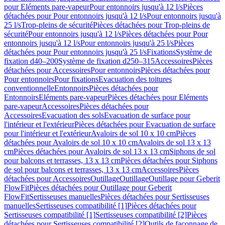
pour Eléments pare-vapeur
Pour entonnoirs jusqu'à 12 l/s
Pièces
détachées pour Pour entonnoirs jusqu'à 12 l/s
Pour entonnoirs jusqu'à
25 l/s
Trop-pleins de sécurité
Pièces détachées pour Trop-pleins de
sécurité
Pour entonnoirs jusqu'à 12 l/s
Pièces détachées pour Pour
entonnoirs jusqu'à 12 l/s
Pour entonnoirs jusqu'à 25 l/s
Pièces
détachées pour Pour entonnoirs jusqu'à 25 l/s
Fixations
Système de
fixation d40–200
Système de fixation d250–315
Accessoires
Pièces
détachées pour Accessoires
Pour entonnoirs
Pièces détachées pour
Pour entonnoirs
Pour fixations
Evacuation des toitures
conventionnelle
Entonnoirs
Pièces détachées pour
Entonnoirs
Eléments pare-vapeur
Pièces détachées pour Eléments
pare-vapeur
Accessoires
Pièces détachées pour
Accessoires
Evacuation des sols
Evacuation de surface pour
l'intérieur et l'extérieur
Pièces détachées pour Evacuation de surface
pour l'intérieur et l'extérieur
Avaloirs de sol 10 x 10 cm
Pièces
détachées pour Avaloirs de sol 10 x 10 cm
Avaloirs de sol 13 x 13
cm
Pièces détachées pour Avaloirs de sol 13 x 13 cm
Siphons de sol
pour balcons et terrasses, 13 x 13 cm
Pièces détachées pour Siphons
de sol pour balcons et terrasses, 13 x 13 cm
Accessoires
Pièces
détachées pour Accessoires
Outillage
Outillage
Outillage pour Geberit
FlowFit
Pièces détachées pour Outillage pour Geberit
FlowFit
Sertisseuses manuelles
Pièces détachées pour Sertisseuses
manuelles
Sertisseuses compatibilité [1]
Pièces détachées pour
Sertisseuses compatibilité [1]
Sertisseuses compatibilité [2]
Pièces
détachées pour Sertisseuses compatibilité [2]
Outils de façonnage de