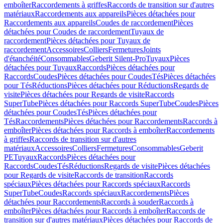
emboîter
Raccordements à griffes
Raccords de transition sur d'autres
matériaux
Raccordements aux appareils
Pièces détachées pour
Raccordements aux appareils
Coudes de raccordement
Pièces
détachées pour Coudes de raccordement
Tuyaux de
raccordement
Pièces détachées pour Tuyaux de
raccordement
Accessoires
Colliers
Fermetures
Joints
d'étanchéité
Consommables
Geberit Silent-Pro
Tuyaux
Pièces
détachées pour Tuyaux
Raccords
Pièces détachées pour
Raccords
Coudes
Pièces détachées pour Coudes
Tés
Pièces détachées
pour Tés
Réductions
Pièces détachées pour Réductions
Regards de
visite
Pièces détachées pour Regards de visite
Raccords
SuperTube
Pièces détachées pour Raccords SuperTube
Coudes
Pièces
détachées pour Coudes
Tés
Pièces détachées pour
Tés
Raccordements
Pièces détachées pour Raccordements
Raccords à
emboîter
Pièces détachées pour Raccords à emboîter
Raccordements
à griffes
Raccords de transition sur d'autres
matériaux
Accessoires
Colliers
Fermetures
Consommables
Geberit
PE
Tuyaux
Raccords
Pièces détachées pour
Raccords
Coudes
Tés
Réductions
Regards de visite
Pièces détachées
pour Regards de visite
Raccords de transition
Raccords
spéciaux
Pièces détachées pour Raccords spéciaux
Raccords
SuperTube
Coudes
Raccords spéciaux
Raccordements
Pièces
détachées pour Raccordements
Raccords à souder
Raccords à
emboîter
Pièces détachées pour Raccords à emboîter
Raccords de
transition sur d'autres matériaux
Pièces détachées pour Raccords de