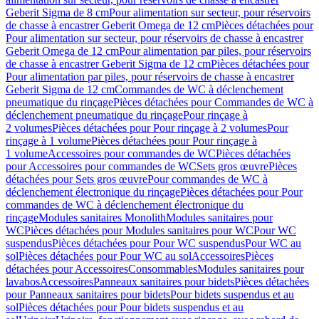
Geberit Sigma de 8 cm
Pour alimentation sur secteur, pour réservoirs
de chasse à encastrer Geberit Omega de 12 cm
Pièces détachées pour
Pour alimentation sur secteur, pour réservoirs de chasse à encastrer
Geberit Omega de 12 cm
Pour alimentation par piles, pour réservoirs
de chasse à encastrer Geberit Sigma de 12 cm
Pièces détachées pour
Pour alimentation par piles, pour réservoirs de chasse à encastrer
Geberit Sigma de 12 cm
Commandes de WC à déclenchement
pneumatique du rinçage
Pièces détachées pour Commandes de WC à
déclenchement pneumatique du rinçage
Pour rinçage à
2 volumes
Pièces détachées pour Pour rinçage à 2 volumes
Pour
rinçage à 1 volume
Pièces détachées pour Pour rinçage à
1 volume
Accessoires pour commandes de WC
Pièces détachées
pour Accessoires pour commandes de WC
Sets gros œuvre
Pièces
détachées pour Sets gros œuvre
Pour commandes de WC à
déclenchement électronique du rinçage
Pièces détachées pour Pour
commandes de WC à déclenchement électronique du
rinçage
Modules sanitaires Monolith
Modules sanitaires pour
WC
Pièces détachées pour Modules sanitaires pour WC
Pour WC
suspendus
Pièces détachées pour Pour WC suspendus
Pour WC au
sol
Pièces détachées pour Pour WC au sol
Accessoires
Pièces
détachées pour Accessoires
Consommables
Modules sanitaires pour
lavabos
Accessoires
Panneaux sanitaires pour bidets
Pièces détachées
pour Panneaux sanitaires pour bidets
Pour bidets suspendus et au
sol
Pièces détachées pour Pour bidets suspendus et au