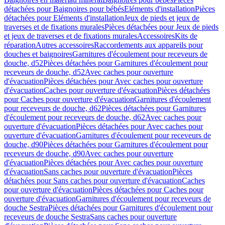
détachées pour Baignoires pour bébés
Eléments d'installation
Pièces
détachées pour Eléments d'installation
Jeux de pieds et jeux de
traverses et de fixations murales
Pièces détachées pour Jeux de pieds
et jeux de traverses et de fixations murales
Accessoires
Kits de
réparation
Autres accessoires
Raccordements aux appareils pour
douches et baignoires
Garnitures d'écoulement pour receveurs de
douche, d52
Pièces détachées pour Garnitures d'écoulement pour
receveurs de douche, d52
Avec caches pour ouverture
d'évacuation
Pièces détachées pour Avec caches pour ouverture
d'évacuation
Caches pour ouverture d'évacuation
Pièces détachées
pour Caches pour ouverture d'évacuation
Garnitures d'écoulement
pour receveurs de douche, d62
Pièces détachées pour Garnitures
d'écoulement pour receveurs de douche, d62
Avec caches pour
ouverture d'évacuation
Pièces détachées pour Avec caches pour
ouverture d'évacuation
Garnitures d'écoulement pour receveurs de
douche, d90
Pièces détachées pour Garnitures d'écoulement pour
receveurs de douche, d90
Avec caches pour ouverture
d'évacuation
Pièces détachées pour Avec caches pour ouverture
d'évacuation
Sans caches pour ouverture d'évacuation
Pièces
détachées pour Sans caches pour ouverture d'évacuation
Caches
pour ouverture d'évacuation
Pièces détachées pour Caches pour
ouverture d'évacuation
Garnitures d'écoulement pour receveurs de
douche Sestra
Pièces détachées pour Garnitures d'écoulement pour
receveurs de douche Sestra
Sans caches pour ouverture