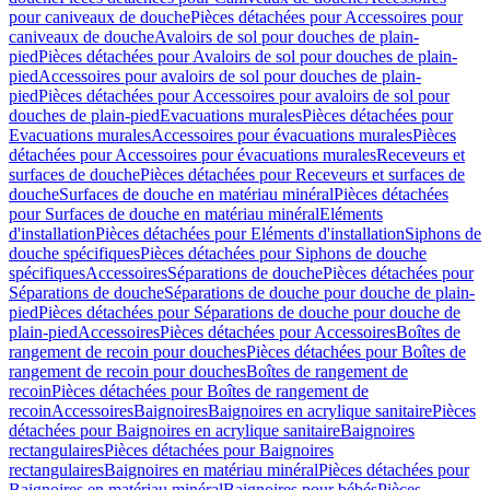
pour caniveaux de douche
Pièces détachées pour Accessoires pour
caniveaux de douche
Avaloirs de sol pour douches de plain-
pied
Pièces détachées pour Avaloirs de sol pour douches de plain-
pied
Accessoires pour avaloirs de sol pour douches de plain-
pied
Pièces détachées pour Accessoires pour avaloirs de sol pour
douches de plain-pied
Evacuations murales
Pièces détachées pour
Evacuations murales
Accessoires pour évacuations murales
Pièces
détachées pour Accessoires pour évacuations murales
Receveurs et
surfaces de douche
Pièces détachées pour Receveurs et surfaces de
douche
Surfaces de douche en matériau minéral
Pièces détachées
pour Surfaces de douche en matériau minéral
Eléments
d'installation
Pièces détachées pour Eléments d'installation
Siphons de
douche spécifiques
Pièces détachées pour Siphons de douche
spécifiques
Accessoires
Séparations de douche
Pièces détachées pour
Séparations de douche
Séparations de douche pour douche de plain-
pied
Pièces détachées pour Séparations de douche pour douche de
plain-pied
Accessoires
Pièces détachées pour Accessoires
Boîtes de
rangement de recoin pour douches
Pièces détachées pour Boîtes de
rangement de recoin pour douches
Boîtes de rangement de
recoin
Pièces détachées pour Boîtes de rangement de
recoin
Accessoires
Baignoires
Baignoires en acrylique sanitaire
Pièces
détachées pour Baignoires en acrylique sanitaire
Baignoires
rectangulaires
Pièces détachées pour Baignoires
rectangulaires
Baignoires en matériau minéral
Pièces détachées pour
Baignoires en matériau minéral
Baignoires pour bébés
Pièces