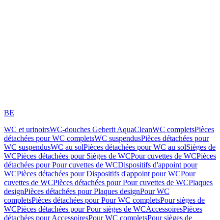
BE
WC et urinoirs
WC-douches Geberit AquaClean
WC complets
Pièces
détachées pour WC complets
WC suspendus
Pièces détachées pour
WC suspendus
WC au sol
Pièces détachées pour WC au sol
Sièges de
WC
Pièces détachées pour Sièges de WC
Pour cuvettes de WC
Pièces
détachées pour Pour cuvettes de WC
Dispositifs d'appoint pour
WC
Pièces détachées pour Dispositifs d'appoint pour WC
Pour
cuvettes de WC
Pièces détachées pour Pour cuvettes de WC
Plaques
design
Pièces détachées pour Plaques design
Pour WC
complets
Pièces détachées pour Pour WC complets
Pour sièges de
WC
Pièces détachées pour Pour sièges de WC
Accessoires
Pièces
détachées pour Accessoires
Pour WC complets
Pour sièges de