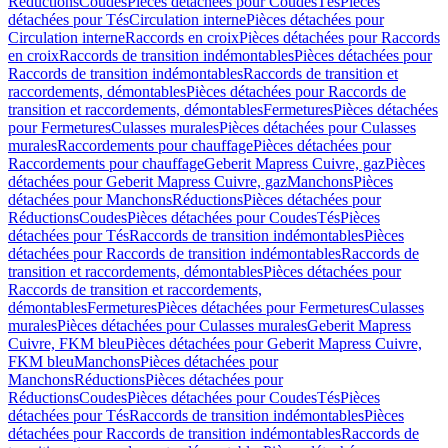
Réductions
Coudes
Pièces détachées pour Coudes
Tés
Pièces
détachées pour Tés
Circulation interne
Pièces détachées pour
Circulation interne
Raccords en croix
Pièces détachées pour Raccords
en croix
Raccords de transition indémontables
Pièces détachées pour
Raccords de transition indémontables
Raccords de transition et
raccordements, démontables
Pièces détachées pour Raccords de
transition et raccordements, démontables
Fermetures
Pièces détachées
pour Fermetures
Culasses murales
Pièces détachées pour Culasses
murales
Raccordements pour chauffage
Pièces détachées pour
Raccordements pour chauffage
Geberit Mapress Cuivre, gaz
Pièces
détachées pour Geberit Mapress Cuivre, gaz
Manchons
Pièces
détachées pour Manchons
Réductions
Pièces détachées pour
Réductions
Coudes
Pièces détachées pour Coudes
Tés
Pièces
détachées pour Tés
Raccords de transition indémontables
Pièces
détachées pour Raccords de transition indémontables
Raccords de
transition et raccordements, démontables
Pièces détachées pour
Raccords de transition et raccordements,
démontables
Fermetures
Pièces détachées pour Fermetures
Culasses
murales
Pièces détachées pour Culasses murales
Geberit Mapress
Cuivre, FKM bleu
Pièces détachées pour Geberit Mapress Cuivre,
FKM bleu
Manchons
Pièces détachées pour
Manchons
Réductions
Pièces détachées pour
Réductions
Coudes
Pièces détachées pour Coudes
Tés
Pièces
détachées pour Tés
Raccords de transition indémontables
Pièces
détachées pour Raccords de transition indémontables
Raccords de