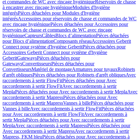
et commandes de WC avec rinçage hygiénique
Réservoirs de chasse
à encastrer avec rinçage hygiénique
Modules d'hygiène
intégrés
Pièces détachées pour Modules d'hygiène
intégrés
Accessoires pour réservoirs de chasse et commandes de WC
avec rinçage hygiénique
Pièces détachées pour Accessoires pour
réservoirs de chasse et commandes de WC avec rinçage
hygiénique
Capteurs
Câbles
Blocs d’alimentation
Pièces détachées
pour Blocs d’alimentation
Composants réseau
Accessoires Geberit
Connect pour système d'hygiène Geberit
Pièces détachées pour
Accessoires Geberit Connect pour système d'hygiène
Geberit
Gateways
Pièces détachées pour
Gateways
Convertisseurs
Pièces détachées pour
Convertisseurs
Matériel de montage
Armatures pour tuyaux
Robinets
d'arrêt obliques
Pièces détachées pour Robinets d'arrêt obliques
Avec
raccordements à sertir FlowFit
Pièces détachées pour Avec
raccordements à sertir FlowFit
Avec raccordements à sertir
Mepla
Pièces détachées pour Avec raccordements à sertir Mepla
Avec
raccordements à sertir Mapress
Pièces détachées pour Avec
raccordements à sertir Mapress
Vannes à bille
Pièces détachées pour
Vannes à bille
Avec raccordements à sertir FlowFit
Pièces détachées
pour Avec raccordements à sertir FlowFit
Avec raccordements à
sertir Mepla
Pièces détachées pour Avec raccordements à sertir
Mepla
Avec raccordements à sertir Mapress
Pièces détachées pour
Avec raccordements à sertir Mapress
Avec raccordements à sertir
Mapress, FKM bleu
Pièces détachées pour Avec raccordements à