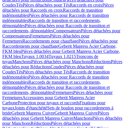
Coudes
Tés
Pièces détachées pour Tés
Raccords en croix
Pièces
détachées pour Raccords en croix
Raccords de transition
indémontables
Pièces détachées pour Raccords de transition
indémontables
Raccords de transition et raccordements,
démontables
Pièces détachées pour Raccords de transition et
raccordements, démontables
Compensateurs
Pièces détachées pour
Compensateurs
Fermetures
Pièces détachées pour
Fermetures
Raccordements pour chauffage
Pièces détachées pour
Raccordements pour chauffage
Geberit Mapress Acier Carbone,
FKM bleu
Pièces détachées pour Geberit Mapress Acier Carbone,
FKM bleu
Tuyaux 1.0034
Tuyaux 1.0215
Tronçons de
tuyau
Manchons
Pièces détachées pour Manchons
Réductions
Pièces
détachées pour Réductions
Coudes
Pièces détachées pour
Coudes
Tés
Pièces détachées pour Tés
Raccords de transition
indémontables
Pièces détachées pour Raccords de transition
indémontables
Raccords de transition et raccordements,
démontables
Pièces détachées pour Raccords de transition et
raccordements, démontables
Fermetures
Pièces détachées pour
Fermetures
Accessoires pour Geberit Mapress Acier
Carbone
Protection pour tuyaux et raccords
Fixations pour
tuyaux
Joints d'étanchéité
Sets de boulon pour raccordements à
bride
Geberit Mapress Cuivre
Geberit Mapress Cuivre
Pièces
détachées pour Geberit Mapress Cuivre
Manchons
Pièces détachées
pour Manchons
Réductions
Pièces détachées pour