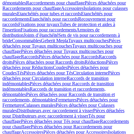
démontables
Raccordements pour chauffage
Pièces détachées pour
Raccordements pour chauffage
Accessoires
Isolations pour culasses
murales
Etanchéités pour tubes et raccords
Etanchéités pour
raccordements
Etanchéités pour raccords
Recouvrement pour
raccords
Fixations pour tuyaux
Tubes de protection et aides à
l'insertion
Fixations pour raccordements
Armoires de
distribution
Joints d’étanchéité
Sets de vis pour raccordements à
bride
Consommables
Geberit Mepla
Tuyaux multicouches
Pièces
détachées pour Tuyaux multicouches
Tuyaux multicouches pour
chauffage
Pièces détachées pour Tuyaux multicouches pour
chauffage
Raccords
Pièces détachées pour Raccords
Raccords
droits
Pièces détachées pour Raccords droits
Réductions
Pièces
détachées pour Réductions
Coudes
Pièces détachées pour
Coudes
Tés
Pièces détachées pour Tés
Circulation interne
Pièces
détachées pour Circulation interne
Raccords de transition
indémontables
Pièces détachées pour Raccords de transition
indémontables
Raccords de transition et raccordements,
démontables
Pièces détachées pour Raccords de transition et
raccordements, démontables
Fermetures
Pièces détachées pour
Fermetures
Culasses murales
Pièces détachées pour Culasses
murales
Distributeurs avec raccordement à visser
Pièces détachées
pour Distributeurs avec raccordement à visser
Tés pour
chauffage
Pièces détachées pour Tés pour chauffage
Raccordements
pour chauffage
Pièces détachées pour Raccordements pour
chauffage
Accessoires
Pièces détachées pour Accessoires
Isolations