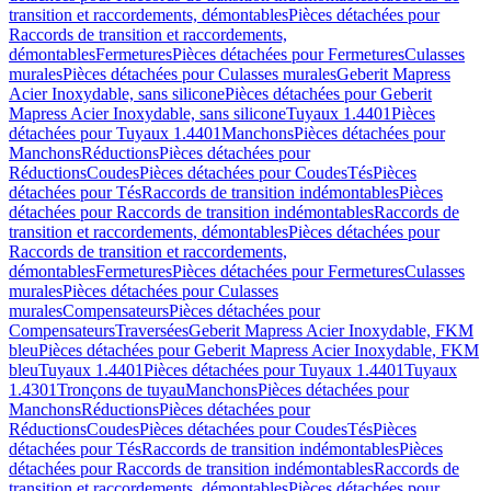
transition et raccordements, démontables
Pièces détachées pour
Raccords de transition et raccordements,
démontables
Fermetures
Pièces détachées pour Fermetures
Culasses
murales
Pièces détachées pour Culasses murales
Geberit Mapress
Acier Inoxydable, sans silicone
Pièces détachées pour Geberit
Mapress Acier Inoxydable, sans silicone
Tuyaux 1.4401
Pièces
détachées pour Tuyaux 1.4401
Manchons
Pièces détachées pour
Manchons
Réductions
Pièces détachées pour
Réductions
Coudes
Pièces détachées pour Coudes
Tés
Pièces
détachées pour Tés
Raccords de transition indémontables
Pièces
détachées pour Raccords de transition indémontables
Raccords de
transition et raccordements, démontables
Pièces détachées pour
Raccords de transition et raccordements,
démontables
Fermetures
Pièces détachées pour Fermetures
Culasses
murales
Pièces détachées pour Culasses
murales
Compensateurs
Pièces détachées pour
Compensateurs
Traversées
Geberit Mapress Acier Inoxydable, FKM
bleu
Pièces détachées pour Geberit Mapress Acier Inoxydable, FKM
bleu
Tuyaux 1.4401
Pièces détachées pour Tuyaux 1.4401
Tuyaux
1.4301
Tronçons de tuyau
Manchons
Pièces détachées pour
Manchons
Réductions
Pièces détachées pour
Réductions
Coudes
Pièces détachées pour Coudes
Tés
Pièces
détachées pour Tés
Raccords de transition indémontables
Pièces
détachées pour Raccords de transition indémontables
Raccords de
transition et raccordements, démontables
Pièces détachées pour