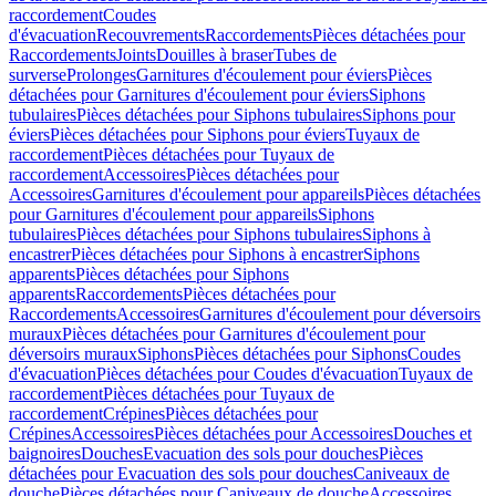
raccordement
Coudes
d'évacuation
Recouvrements
Raccordements
Pièces détachées pour
Raccordements
Joints
Douilles à braser
Tubes de
surverse
Prolonges
Garnitures d'écoulement pour éviers
Pièces
détachées pour Garnitures d'écoulement pour éviers
Siphons
tubulaires
Pièces détachées pour Siphons tubulaires
Siphons pour
éviers
Pièces détachées pour Siphons pour éviers
Tuyaux de
raccordement
Pièces détachées pour Tuyaux de
raccordement
Accessoires
Pièces détachées pour
Accessoires
Garnitures d'écoulement pour appareils
Pièces détachées
pour Garnitures d'écoulement pour appareils
Siphons
tubulaires
Pièces détachées pour Siphons tubulaires
Siphons à
encastrer
Pièces détachées pour Siphons à encastrer
Siphons
apparents
Pièces détachées pour Siphons
apparents
Raccordements
Pièces détachées pour
Raccordements
Accessoires
Garnitures d'écoulement pour déversoirs
muraux
Pièces détachées pour Garnitures d'écoulement pour
déversoirs muraux
Siphons
Pièces détachées pour Siphons
Coudes
d'évacuation
Pièces détachées pour Coudes d'évacuation
Tuyaux de
raccordement
Pièces détachées pour Tuyaux de
raccordement
Crépines
Pièces détachées pour
Crépines
Accessoires
Pièces détachées pour Accessoires
Douches et
baignoires
Douches
Evacuation des sols pour douches
Pièces
détachées pour Evacuation des sols pour douches
Caniveaux de
douche
Pièces détachées pour Caniveaux de douche
Accessoires