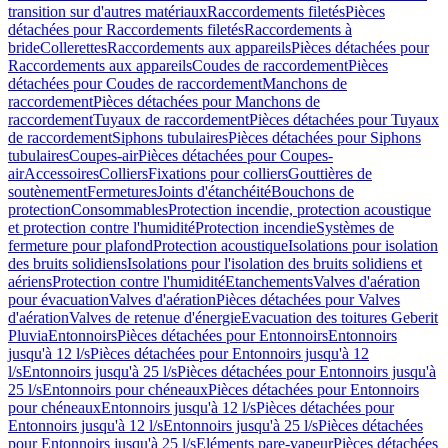
transition sur d'autres matériaux
Raccordements filetés
Pièces
détachées pour Raccordements filetés
Raccordements à
bride
Collerettes
Raccordements aux appareils
Pièces détachées pour
Raccordements aux appareils
Coudes de raccordement
Pièces
détachées pour Coudes de raccordement
Manchons de
raccordement
Pièces détachées pour Manchons de
raccordement
Tuyaux de raccordement
Pièces détachées pour Tuyaux
de raccordement
Siphons tubulaires
Pièces détachées pour Siphons
tubulaires
Coupes-air
Pièces détachées pour Coupes-
air
Accessoires
Colliers
Fixations pour colliers
Gouttières de
soutènement
Fermetures
Joints d'étanchéité
Bouchons de
protection
Consommables
Protection incendie, protection acoustique
et protection contre l'humidité
Protection incendie
Systèmes de
fermeture pour plafond
Protection acoustique
Isolations pour isolation
des bruits solidiens
Isolations pour l'isolation des bruits solidiens et
aériens
Protection contre l'humidité
Etanchements
Valves d'aération
pour évacuation
Valves d'aération
Pièces détachées pour Valves
d'aération
Valves de retenue d'énergie
Evacuation des toitures Geberit
Pluvia
Entonnoirs
Pièces détachées pour Entonnoirs
Entonnoirs
jusqu'à 12 l/s
Pièces détachées pour Entonnoirs jusqu'à 12
l/s
Entonnoirs jusqu'à 25 l/s
Pièces détachées pour Entonnoirs jusqu'à
25 l/s
Entonnoirs pour chéneaux
Pièces détachées pour Entonnoirs
pour chéneaux
Entonnoirs jusqu'à 12 l/s
Pièces détachées pour
Entonnoirs jusqu'à 12 l/s
Entonnoirs jusqu'à 25 l/s
Pièces détachées
pour Entonnoirs jusqu'à 25 l/s
Eléments pare-vapeur
Pièces détachées