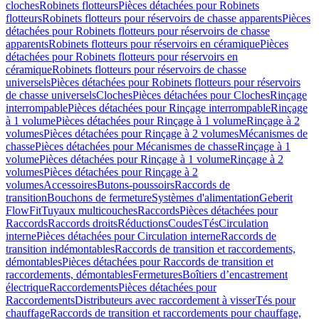
cloches
Robinets flotteurs
Pièces détachées pour Robinets
flotteurs
Robinets flotteurs pour réservoirs de chasse apparents
Pièces
détachées pour Robinets flotteurs pour réservoirs de chasse
apparents
Robinets flotteurs pour réservoirs en céramique
Pièces
détachées pour Robinets flotteurs pour réservoirs en
céramique
Robinets flotteurs pour réservoirs de chasse
universels
Pièces détachées pour Robinets flotteurs pour réservoirs
de chasse universels
Cloches
Pièces détachées pour Cloches
Rinçage
interrompable
Pièces détachées pour Rinçage interrompable
Rinçage
à 1 volume
Pièces détachées pour Rinçage à 1 volume
Rinçage à 2
volumes
Pièces détachées pour Rinçage à 2 volumes
Mécanismes de
chasse
Pièces détachées pour Mécanismes de chasse
Rinçage à 1
volume
Pièces détachées pour Rinçage à 1 volume
Rinçage à 2
volumes
Pièces détachées pour Rinçage à 2
volumes
Accessoires
Butons-poussoirs
Raccords de
transition
Bouchons de fermeture
Systèmes d'alimentation
Geberit
FlowFit
Tuyaux multicouches
Raccords
Pièces détachées pour
Raccords
Raccords droits
Réductions
Coudes
Tés
Circulation
interne
Pièces détachées pour Circulation interne
Raccords de
transition indémontables
Raccords de transition et raccordements,
démontables
Pièces détachées pour Raccords de transition et
raccordements, démontables
Fermetures
Boîtiers d’encastrement
électrique
Raccordements
Pièces détachées pour
Raccordements
Distributeurs avec raccordement à visser
Tés pour
chauffage
Raccords de transition et raccordements pour chauffage,