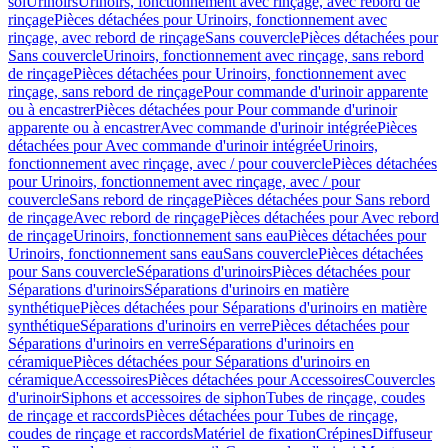
sol
Urinoirs
Urinoirs, fonctionnement avec rinçage, avec rebord de
rinçage
Pièces détachées pour Urinoirs, fonctionnement avec
rinçage, avec rebord de rinçage
Sans couvercle
Pièces détachées pour
Sans couvercle
Urinoirs, fonctionnement avec rinçage, sans rebord
de rinçage
Pièces détachées pour Urinoirs, fonctionnement avec
rinçage, sans rebord de rinçage
Pour commande d'urinoir apparente
ou à encastrer
Pièces détachées pour Pour commande d'urinoir
apparente ou à encastrer
Avec commande d'urinoir intégrée
Pièces
détachées pour Avec commande d'urinoir intégrée
Urinoirs,
fonctionnement avec rinçage, avec / pour couvercle
Pièces détachées
pour Urinoirs, fonctionnement avec rinçage, avec / pour
couvercle
Sans rebord de rinçage
Pièces détachées pour Sans rebord
de rinçage
Avec rebord de rinçage
Pièces détachées pour Avec rebord
de rinçage
Urinoirs, fonctionnement sans eau
Pièces détachées pour
Urinoirs, fonctionnement sans eau
Sans couvercle
Pièces détachées
pour Sans couvercle
Séparations d'urinoirs
Pièces détachées pour
Séparations d'urinoirs
Séparations d'urinoirs en matière
synthétique
Pièces détachées pour Séparations d'urinoirs en matière
synthétique
Séparations d'urinoirs en verre
Pièces détachées pour
Séparations d'urinoirs en verre
Séparations d'urinoirs en
céramique
Pièces détachées pour Séparations d'urinoirs en
céramique
Accessoires
Pièces détachées pour Accessoires
Couvercles
d'urinoir
Siphons et accessoires de siphon
Tubes de rinçage, coudes
de rinçage et raccords
Pièces détachées pour Tubes de rinçage,
coudes de rinçage et raccords
Matériel de fixation
Crépines
Diffuseur