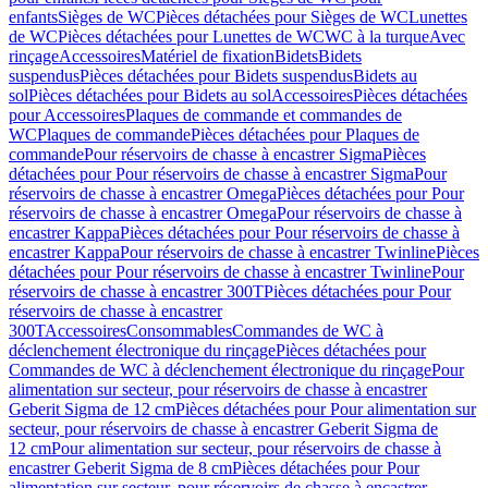
enfants
Sièges de WC
Pièces détachées pour Sièges de WC
Lunettes
de WC
Pièces détachées pour Lunettes de WC
WC à la turque
Avec
rinçage
Accessoires
Matériel de fixation
Bidets
Bidets
suspendus
Pièces détachées pour Bidets suspendus
Bidets au
sol
Pièces détachées pour Bidets au sol
Accessoires
Pièces détachées
pour Accessoires
Plaques de commande et commandes de
WC
Plaques de commande
Pièces détachées pour Plaques de
commande
Pour réservoirs de chasse à encastrer Sigma
Pièces
détachées pour Pour réservoirs de chasse à encastrer Sigma
Pour
réservoirs de chasse à encastrer Omega
Pièces détachées pour Pour
réservoirs de chasse à encastrer Omega
Pour réservoirs de chasse à
encastrer Kappa
Pièces détachées pour Pour réservoirs de chasse à
encastrer Kappa
Pour réservoirs de chasse à encastrer Twinline
Pièces
détachées pour Pour réservoirs de chasse à encastrer Twinline
Pour
réservoirs de chasse à encastrer 300T
Pièces détachées pour Pour
réservoirs de chasse à encastrer
300T
Accessoires
Consommables
Commandes de WC à
déclenchement électronique du rinçage
Pièces détachées pour
Commandes de WC à déclenchement électronique du rinçage
Pour
alimentation sur secteur, pour réservoirs de chasse à encastrer
Geberit Sigma de 12 cm
Pièces détachées pour Pour alimentation sur
secteur, pour réservoirs de chasse à encastrer Geberit Sigma de
12 cm
Pour alimentation sur secteur, pour réservoirs de chasse à
encastrer Geberit Sigma de 8 cm
Pièces détachées pour Pour
alimentation sur secteur, pour réservoirs de chasse à encastrer