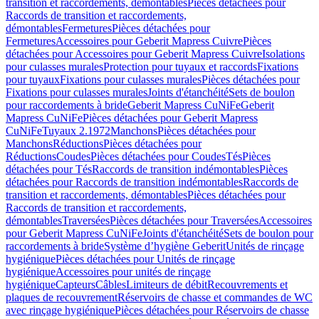
transition et raccordements, démontables
Pièces détachées pour
Raccords de transition et raccordements,
démontables
Fermetures
Pièces détachées pour
Fermetures
Accessoires pour Geberit Mapress Cuivre
Pièces
détachées pour Accessoires pour Geberit Mapress Cuivre
Isolations
pour culasses murales
Protection pour tuyaux et raccords
Fixations
pour tuyaux
Fixations pour culasses murales
Pièces détachées pour
Fixations pour culasses murales
Joints d'étanchéité
Sets de boulon
pour raccordements à bride
Geberit Mapress CuNiFe
Geberit
Mapress CuNiFe
Pièces détachées pour Geberit Mapress
CuNiFe
Tuyaux 2.1972
Manchons
Pièces détachées pour
Manchons
Réductions
Pièces détachées pour
Réductions
Coudes
Pièces détachées pour Coudes
Tés
Pièces
détachées pour Tés
Raccords de transition indémontables
Pièces
détachées pour Raccords de transition indémontables
Raccords de
transition et raccordements, démontables
Pièces détachées pour
Raccords de transition et raccordements,
démontables
Traversées
Pièces détachées pour Traversées
Accessoires
pour Geberit Mapress CuNiFe
Joints d'étanchéité
Sets de boulon pour
raccordements à bride
Système d’hygiène Geberit
Unités de rinçage
hygiénique
Pièces détachées pour Unités de rinçage
hygiénique
Accessoires pour unités de rinçage
hygiénique
Capteurs
Câbles
Limiteurs de débit
Recouvrements et
plaques de recouvrement
Réservoirs de chasse et commandes de WC
avec rinçage hygiénique
Pièces détachées pour Réservoirs de chasse