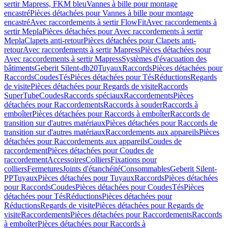
sertir Mapress, FKM bleu
Vannes à bille pour montage
encastré
Pièces détachées pour Vannes à bille pour montage
encastré
Avec raccordements à sertir FlowFit
Avec raccordements à
sertir Mepla
Pièces détachées pour Avec raccordements à sertir
Mepla
Clapets anti-retour
Pièces détachées pour Clapets anti-
retour
Avec raccordements à sertir Mapress
Pièces détachées pour
Avec raccordements à sertir Mapress
Systèmes d'évacuation des
bâtiments
Geberit Silent-db20
Tuyaux
Raccords
Pièces détachées pour
Raccords
Coudes
Tés
Pièces détachées pour Tés
Réductions
Regards
de visite
Pièces détachées pour Regards de visite
Raccords
SuperTube
Coudes
Raccords spéciaux
Raccordements
Pièces
détachées pour Raccordements
Raccords à souder
Raccords à
emboîter
Pièces détachées pour Raccords à emboîter
Raccords de
transition sur d'autres matériaux
Pièces détachées pour Raccords de
transition sur d'autres matériaux
Raccordements aux appareils
Pièces
détachées pour Raccordements aux appareils
Coudes de
raccordement
Pièces détachées pour Coudes de
raccordement
Accessoires
Colliers
Fixations pour
colliers
Fermetures
Joints d'étanchéité
Consommables
Geberit Silent-
PP
Tuyaux
Pièces détachées pour Tuyaux
Raccords
Pièces détachées
pour Raccords
Coudes
Pièces détachées pour Coudes
Tés
Pièces
détachées pour Tés
Réductions
Pièces détachées pour
Réductions
Regards de visite
Pièces détachées pour Regards de
visite
Raccordements
Pièces détachées pour Raccordements
Raccords
à emboîter
Pièces détachées pour Raccords à