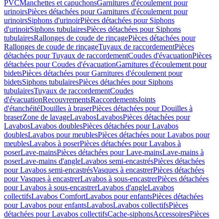
PVC
Manchettes et capuchons
Garnitures d'écoulement pour
urinoirs
Pièces détachées pour Garnitures d'écoulement pour
urinoirs
Siphons d'urinoir
Pièces détachées pour Siphons
d'urinoir
Siphons tubulaires
Pièces détachées pour Siphons
tubulaires
Rallonges de coude de rinçage
Pièces détachées pour
Rallonges de coude de rinçage
Tuyaux de raccordement
Pièces
détachées pour Tuyaux de raccordement
Coudes d'évacuation
Pièces
détachées pour Coudes d'évacuation
Garnitures d'écoulement pour
bidets
Pièces détachées pour Garnitures d'écoulement pour
bidets
Siphons tubulaires
Pièces détachées pour Siphons
tubulaires
Tuyaux de raccordement
Coudes
d'évacuation
Recouvrements
Raccordements
Joints
d'étanchéité
Douilles à braser
Pièces détachées pour Douilles à
braser
Zone de lavage
Lavabos
Lavabos
Pièces détachées pour
Lavabos
Lavabos doubles
Pièces détachées pour Lavabos
doubles
Lavabos pour meubles
Pièces détachées pour Lavabos pour
meubles
Lavabos à poser
Pièces détachées pour Lavabos à
poser
Lave-mains
Pièces détachées pour Lave-mains
Lave-mains à
poser
Lave-mains d'angle
Lavabos semi-encastrés
Pièces détachées
pour Lavabos semi-encastrés
Vasques à encastrer
Pièces détachées
pour Vasques à encastrer
Lavabos à sous-encastrer
Pièces détachées
pour Lavabos à sous-encastrer
Lavabos d'angle
Lavabos
collectifs
Lavabos Comfort
Lavabos pour enfants
Pièces détachées
pour Lavabos pour enfants
Lavabos
Lavabos collectifs
Pièces
détachées pour Lavabos collectifs
Cache-siphons
Accessoires
Pièces