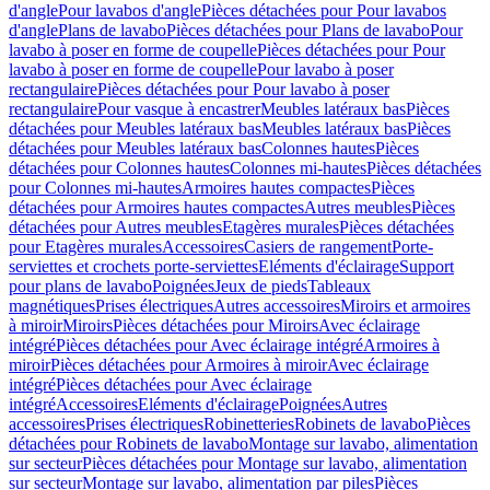
d'angle
Pour lavabos d'angle
Pièces détachées pour Pour lavabos
d'angle
Plans de lavabo
Pièces détachées pour Plans de lavabo
Pour
lavabo à poser en forme de coupelle
Pièces détachées pour Pour
lavabo à poser en forme de coupelle
Pour lavabo à poser
rectangulaire
Pièces détachées pour Pour lavabo à poser
rectangulaire
Pour vasque à encastrer
Meubles latéraux bas
Pièces
détachées pour Meubles latéraux bas
Meubles latéraux bas
Pièces
détachées pour Meubles latéraux bas
Colonnes hautes
Pièces
détachées pour Colonnes hautes
Colonnes mi-hautes
Pièces détachées
pour Colonnes mi-hautes
Armoires hautes compactes
Pièces
détachées pour Armoires hautes compactes
Autres meubles
Pièces
détachées pour Autres meubles
Etagères murales
Pièces détachées
pour Etagères murales
Accessoires
Casiers de rangement
Porte-
serviettes et crochets porte-serviettes
Eléments d'éclairage
Support
pour plans de lavabo
Poignées
Jeux de pieds
Tableaux
magnétiques
Prises électriques
Autres accessoires
Miroirs et armoires
à miroir
Miroirs
Pièces détachées pour Miroirs
Avec éclairage
intégré
Pièces détachées pour Avec éclairage intégré
Armoires à
miroir
Pièces détachées pour Armoires à miroir
Avec éclairage
intégré
Pièces détachées pour Avec éclairage
intégré
Accessoires
Eléments d'éclairage
Poignées
Autres
accessoires
Prises électriques
Robinetteries
Robinets de lavabo
Pièces
détachées pour Robinets de lavabo
Montage sur lavabo, alimentation
sur secteur
Pièces détachées pour Montage sur lavabo, alimentation
sur secteur
Montage sur lavabo, alimentation par piles
Pièces