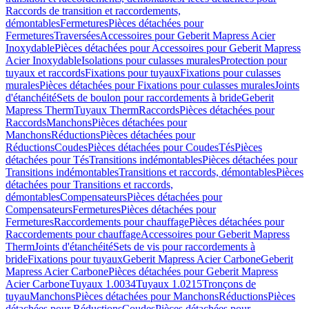
Raccords de transition et raccordements,
démontables
Fermetures
Pièces détachées pour
Fermetures
Traversées
Accessoires pour Geberit Mapress Acier
Inoxydable
Pièces détachées pour Accessoires pour Geberit Mapress
Acier Inoxydable
Isolations pour culasses murales
Protection pour
tuyaux et raccords
Fixations pour tuyaux
Fixations pour culasses
murales
Pièces détachées pour Fixations pour culasses murales
Joints
d'étanchéité
Sets de boulon pour raccordements à bride
Geberit
Mapress Therm
Tuyaux Therm
Raccords
Pièces détachées pour
Raccords
Manchons
Pièces détachées pour
Manchons
Réductions
Pièces détachées pour
Réductions
Coudes
Pièces détachées pour Coudes
Tés
Pièces
détachées pour Tés
Transitions indémontables
Pièces détachées pour
Transitions indémontables
Transitions et raccords, démontables
Pièces
détachées pour Transitions et raccords,
démontables
Compensateurs
Pièces détachées pour
Compensateurs
Fermetures
Pièces détachées pour
Fermetures
Raccordements pour chauffage
Pièces détachées pour
Raccordements pour chauffage
Accessoires pour Geberit Mapress
Therm
Joints d'étanchéité
Sets de vis pour raccordements à
bride
Fixations pour tuyaux
Geberit Mapress Acier Carbone
Geberit
Mapress Acier Carbone
Pièces détachées pour Geberit Mapress
Acier Carbone
Tuyaux 1.0034
Tuyaux 1.0215
Tronçons de
tuyau
Manchons
Pièces détachées pour Manchons
Réductions
Pièces
détachées pour Réductions
Coudes
Pièces détachées pour