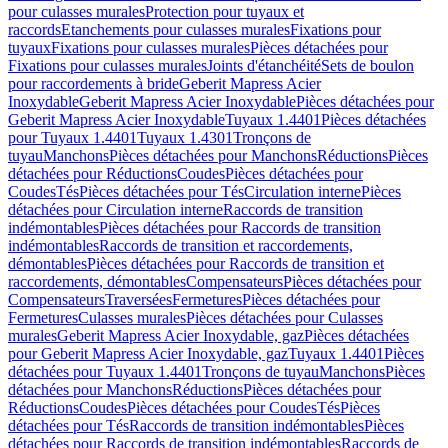
pour culasses murales
Protection pour tuyaux et
raccords
Etanchements pour culasses murales
Fixations pour
tuyaux
Fixations pour culasses murales
Pièces détachées pour
Fixations pour culasses murales
Joints d'étanchéité
Sets de boulon
pour raccordements à bride
Geberit Mapress Acier
Inoxydable
Geberit Mapress Acier Inoxydable
Pièces détachées pour
Geberit Mapress Acier Inoxydable
Tuyaux 1.4401
Pièces détachées
pour Tuyaux 1.4401
Tuyaux 1.4301
Tronçons de
tuyau
Manchons
Pièces détachées pour Manchons
Réductions
Pièces
détachées pour Réductions
Coudes
Pièces détachées pour
Coudes
Tés
Pièces détachées pour Tés
Circulation interne
Pièces
détachées pour Circulation interne
Raccords de transition
indémontables
Pièces détachées pour Raccords de transition
indémontables
Raccords de transition et raccordements,
démontables
Pièces détachées pour Raccords de transition et
raccordements, démontables
Compensateurs
Pièces détachées pour
Compensateurs
Traversées
Fermetures
Pièces détachées pour
Fermetures
Culasses murales
Pièces détachées pour Culasses
murales
Geberit Mapress Acier Inoxydable, gaz
Pièces détachées
pour Geberit Mapress Acier Inoxydable, gaz
Tuyaux 1.4401
Pièces
détachées pour Tuyaux 1.4401
Tronçons de tuyau
Manchons
Pièces
détachées pour Manchons
Réductions
Pièces détachées pour
Réductions
Coudes
Pièces détachées pour Coudes
Tés
Pièces
détachées pour Tés
Raccords de transition indémontables
Pièces
détachées pour Raccords de transition indémontables
Raccords de