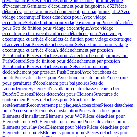
d'évacuation
Pièces détachées pour Sans caches pour ouverture
d'évacuation
Garnitures d'écoulement pour baignoires, d52
Pièces
détachées pour Garnitures d'écoulement pour baignoires, d52
Avec
vidage excentrique
Pièces détachées pour Avec vidage
excentrique
Sets de finition pour vidage excentrique
Pièces détachées
pour Sets de finition pour vidage excentrique
Avec vidage
excentrique et arrivée d'eau
Pièces détachées pour Avec vidage
excentrique et arrivée d'eau
Sets de finition pour vidage excentrique
et arrivée d'eau
Pièces détachées pour Sets de finition pour vidage
excentrique et arrivée d'eau
A déclenchement par pression
PushControl
Pièces détachées pour A déclenchement par pression
PushControl
Sets de finition pour déclenchement par pression
PushControl
Pièces détachées pour Sets de finition pour
déclenchement par pression PushControl
Avec bouchons de
bonde
Pièces détachées pour Avec bouchons de bonde
Accessoires
pour garnitures d'écoulement pour baignoires
Sets de
raccordement
Systèmes d'installation et de chasse d'eau
Geberit
Duofix
Cloisons
Pièces détachées pour Cloisons
Structures de
soutènement
Pièces détachées pour Structures de
soutènement
Recouvrement par plaques
Accessoires
Pièces détachées
pour Accessoires
Eléments d'installation
Pièces détachées pour
Eléments d'installation
Eléments pour WC
Pièces détachées pour
Eléments pour WC
Eléments pour lavabos
Pièces détachées pour
Eléments pour lavabos
Eléments pour bidets
Pièces détachées pour
Eléments pour bidets
Eléments pour urinoirs
Pièces détachées pour