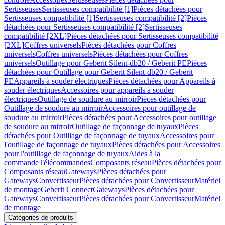
Sertisseuses
Sertisseuses compatibilité [1]
Pièces détachées pour
Sertisseuses compatibilité [1]
Sertisseuses compatibilité [2]
Pièces
détachées pour Sertisseuses compatibilité [2]
Sertisseuses
compatibilité [2XL]
Pièces détachées pour Sertisseuses compatibilité
[2XL]
Coffres universels
Pièces détachées pour Coffres
universels
Coffres universels
Pièces détachées pour Coffres
universels
Outillage pour Geberit Silent-db20 / Geberit PE
Pièces
détachées pour Outillage pour Geberit Silent-db20 / Geberit
PE
Appareils à souder électriques
Pièces détachées pour Appareils à
souder électriques
Accessoires pour appareils à souder
électriques
Outillage de soudure au mirroir
Pièces détachées pour
Outillage de soudure au mirroir
Accessoires pour outillage de
soudure au mirroir
Pièces détachées pour Accessoires pour outillage
de soudure au mirroir
Outillage de façonnage de tuyaux
Pièces
détachées pour Outillage de façonnage de tuyaux
Accessoires pour
l'outillage de façonnage de tuyaux
Pièces détachées pour Accessoires
pour l'outillage de façonnage de tuyaux
Aides à la
commande
Télécommandes
Composants réseau
Pièces détachées pour
Composants réseau
Gateways
Pièces détachées pour
Gateways
Convertisseur
Pièces détachées pour Convertisseur
Matériel
de montage
Geberit Connect
Gateways
Pièces détachées pour
Gateways
Convertisseur
Pièces détachées pour Convertisseur
Matériel
de montage
Catégories de produits