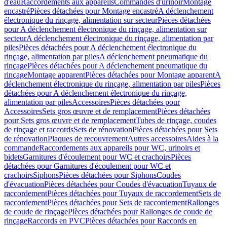
d'eau
Raccordements aux appareils
Commandes d'urinoir
Montage
encastré
Pièces détachées pour Montage encastré
A déclenchement
électronique du rinçage, alimentation sur secteur
Pièces détachées
pour A déclenchement électronique du rinçage, alimentation sur
secteur
A déclenchement électronique du rinçage, alimentation par
piles
Pièces détachées pour A déclenchement électronique du
rinçage, alimentation par piles
A déclenchement pneumatique du
rinçage
Pièces détachées pour A déclenchement pneumatique du
rinçage
Montage apparent
Pièces détachées pour Montage apparent
A
déclenchement électronique du rinçage, alimentation par piles
Pièces
détachées pour A déclenchement électronique du rinçage,
alimentation par piles
Accessoires
Pièces détachées pour
Accessoires
Sets gros œuvre et de remplacement
Pièces détachées
pour Sets gros œuvre et de remplacement
Tubes de rinçage, coudes
de rinçage et raccords
Sets de rénovation
Pièces détachées pour Sets
de rénovation
Plaques de recouvrement
Autres accessoires
Aides à la
commande
Raccordements aux appareils pour WC, urinoirs et
bidets
Garnitures d'écoulement pour WC et crachoirs
Pièces
détachées pour Garnitures d'écoulement pour WC et
crachoirs
Siphons
Pièces détachées pour Siphons
Coudes
d'évacuation
Pièces détachées pour Coudes d'évacuation
Tuyaux de
raccordement
Pièces détachées pour Tuyaux de raccordement
Sets de
raccordement
Pièces détachées pour Sets de raccordement
Rallonges
de coude de rinçage
Pièces détachées pour Rallonges de coude de
rinçage
Raccords en PVC
Pièces détachées pour Raccords en