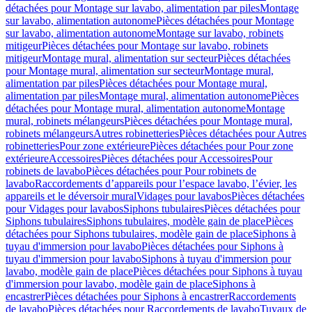
détachées pour Montage sur lavabo, alimentation par piles
Montage
sur lavabo, alimentation autonome
Pièces détachées pour Montage
sur lavabo, alimentation autonome
Montage sur lavabo, robinets
mitigeur
Pièces détachées pour Montage sur lavabo, robinets
mitigeur
Montage mural, alimentation sur secteur
Pièces détachées
pour Montage mural, alimentation sur secteur
Montage mural,
alimentation par piles
Pièces détachées pour Montage mural,
alimentation par piles
Montage mural, alimentation autonome
Pièces
détachées pour Montage mural, alimentation autonome
Montage
mural, robinets mélangeurs
Pièces détachées pour Montage mural,
robinets mélangeurs
Autres robinetteries
Pièces détachées pour Autres
robinetteries
Pour zone extérieure
Pièces détachées pour Pour zone
extérieure
Accessoires
Pièces détachées pour Accessoires
Pour
robinets de lavabo
Pièces détachées pour Pour robinets de
lavabo
Raccordements d’appareils pour l’espace lavabo, l’évier, les
appareils et le déversoir mural
Vidages pour lavabos
Pièces détachées
pour Vidages pour lavabos
Siphons tubulaires
Pièces détachées pour
Siphons tubulaires
Siphons tubulaires, modèle gain de place
Pièces
détachées pour Siphons tubulaires, modèle gain de place
Siphons à
tuyau d'immersion pour lavabo
Pièces détachées pour Siphons à
tuyau d'immersion pour lavabo
Siphons à tuyau d'immersion pour
lavabo, modèle gain de place
Pièces détachées pour Siphons à tuyau
d'immersion pour lavabo, modèle gain de place
Siphons à
encastrer
Pièces détachées pour Siphons à encastrer
Raccordements
de lavabo
Pièces détachées pour Raccordements de lavabo
Tuyaux de