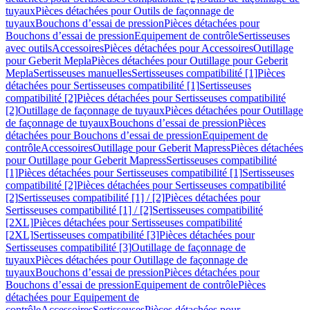
tuyaux
Pièces détachées pour Outils de façonnage de
tuyaux
Bouchons d’essai de pression
Pièces détachées pour
Bouchons d’essai de pression
Equipement de contrôle
Sertisseuses
avec outils
Accessoires
Pièces détachées pour Accessoires
Outillage
pour Geberit Mepla
Pièces détachées pour Outillage pour Geberit
Mepla
Sertisseuses manuelles
Sertisseuses compatibilité [1]
Pièces
détachées pour Sertisseuses compatibilité [1]
Sertisseuses
compatibilité [2]
Pièces détachées pour Sertisseuses compatibilité
[2]
Outillage de façonnage de tuyaux
Pièces détachées pour Outillage
de façonnage de tuyaux
Bouchons d’essai de pression
Pièces
détachées pour Bouchons d’essai de pression
Equipement de
contrôle
Accessoires
Outillage pour Geberit Mapress
Pièces détachées
pour Outillage pour Geberit Mapress
Sertisseuses compatibilité
[1]
Pièces détachées pour Sertisseuses compatibilité [1]
Sertisseuses
compatibilité [2]
Pièces détachées pour Sertisseuses compatibilité
[2]
Sertisseuses compatibilité [1] / [2]
Pièces détachées pour
Sertisseuses compatibilité [1] / [2]
Sertisseuses compatibilité
[2XL]
Pièces détachées pour Sertisseuses compatibilité
[2XL]
Sertisseuses compatibilité [3]
Pièces détachées pour
Sertisseuses compatibilité [3]
Outillage de façonnage de
tuyaux
Pièces détachées pour Outillage de façonnage de
tuyaux
Bouchons d’essai de pression
Pièces détachées pour
Bouchons d’essai de pression
Equipement de contrôle
Pièces
détachées pour Equipement de
contrôle
Accessoires
Sertisseuses
Pièces détachées pour