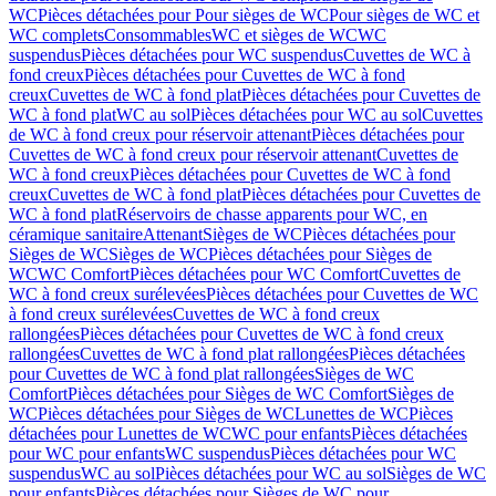
WC
Pièces détachées pour Pour sièges de WC
Pour sièges de WC et
WC complets
Consommables
WC et sièges de WC
WC
suspendus
Pièces détachées pour WC suspendus
Cuvettes de WC à
fond creux
Pièces détachées pour Cuvettes de WC à fond
creux
Cuvettes de WC à fond plat
Pièces détachées pour Cuvettes de
WC à fond plat
WC au sol
Pièces détachées pour WC au sol
Cuvettes
de WC à fond creux pour réservoir attenant
Pièces détachées pour
Cuvettes de WC à fond creux pour réservoir attenant
Cuvettes de
WC à fond creux
Pièces détachées pour Cuvettes de WC à fond
creux
Cuvettes de WC à fond plat
Pièces détachées pour Cuvettes de
WC à fond plat
Réservoirs de chasse apparents pour WC, en
céramique sanitaire
Attenant
Sièges de WC
Pièces détachées pour
Sièges de WC
Sièges de WC
Pièces détachées pour Sièges de
WC
WC Comfort
Pièces détachées pour WC Comfort
Cuvettes de
WC à fond creux surélevées
Pièces détachées pour Cuvettes de WC
à fond creux surélevées
Cuvettes de WC à fond creux
rallongées
Pièces détachées pour Cuvettes de WC à fond creux
rallongées
Cuvettes de WC à fond plat rallongées
Pièces détachées
pour Cuvettes de WC à fond plat rallongées
Sièges de WC
Comfort
Pièces détachées pour Sièges de WC Comfort
Sièges de
WC
Pièces détachées pour Sièges de WC
Lunettes de WC
Pièces
détachées pour Lunettes de WC
WC pour enfants
Pièces détachées
pour WC pour enfants
WC suspendus
Pièces détachées pour WC
suspendus
WC au sol
Pièces détachées pour WC au sol
Sièges de WC
pour enfants
Pièces détachées pour Sièges de WC pour