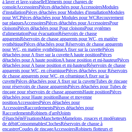
à laver et lave-vaisselle
Eléments pour charges de
console
Accessoires
Pièces détachées pour Accessoires
Modules
d'installation
Pièces détachées pour Modules d'installation
Modules
pour WC
Pièces détachées pour Modules pour WC
Recouvrement
par plaques
Accessoires
Pièces détachées pour Accessoires
Pour
cloisons
Pièces détachées pour Pour cloisons
Pour systèmes
d'alimentation
Pour évacuation
Réservoirs de chasse
apparents
Réservoirs de chasse apparents pour WC, en matière
synthétique
Pièces détachées pour Réservoirs de chasse apparents
pour WC, en matière synthétique
A fixer sur la cuvette
Pièces
détachées pour A fixer sur la cuvette
A haute position
Pièces
détachées pour A haute position
A basse position et mi-hauteur
Pièces
détachées pour A basse position et mi-hauteur
Réservoirs de chasse
apparents pour WC, en céramique
Pièces détachées pour Réservoirs
de chasse apparents pour WC, en céramique
A fixer sur la
cuvette
Pièces détachées pour A fixer sur la cuvette
Tubes de rinçage
pour réservoirs de chasse apparents
Pièces détachées pour Tubes de
rinçage pour réservoirs de chasse apparents
Haute position
Pièces
détachées pour Haute position
Basse et moyenne
position
Accessoires
Pièces détachées pour
Accessoires
Raccordements
Pièces détachées pour
Raccordements
Robinets d'arrêt
Joints
d'étanchéité
Fixations
Manchettes
Mamelons, rosaces et modérateurs
de débit
Consommables
Cloches
Réservoirs de chasse à
encastrer
Coudes de rinçage
Accessoires
Robinets flotteurs et