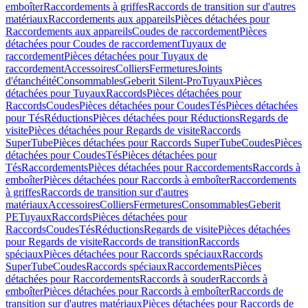
emboîter
Raccordements à griffes
Raccords de transition sur d'autres
matériaux
Raccordements aux appareils
Pièces détachées pour
Raccordements aux appareils
Coudes de raccordement
Pièces
détachées pour Coudes de raccordement
Tuyaux de
raccordement
Pièces détachées pour Tuyaux de
raccordement
Accessoires
Colliers
Fermetures
Joints
d'étanchéité
Consommables
Geberit Silent-Pro
Tuyaux
Pièces
détachées pour Tuyaux
Raccords
Pièces détachées pour
Raccords
Coudes
Pièces détachées pour Coudes
Tés
Pièces détachées
pour Tés
Réductions
Pièces détachées pour Réductions
Regards de
visite
Pièces détachées pour Regards de visite
Raccords
SuperTube
Pièces détachées pour Raccords SuperTube
Coudes
Pièces
détachées pour Coudes
Tés
Pièces détachées pour
Tés
Raccordements
Pièces détachées pour Raccordements
Raccords à
emboîter
Pièces détachées pour Raccords à emboîter
Raccordements
à griffes
Raccords de transition sur d'autres
matériaux
Accessoires
Colliers
Fermetures
Consommables
Geberit
PE
Tuyaux
Raccords
Pièces détachées pour
Raccords
Coudes
Tés
Réductions
Regards de visite
Pièces détachées
pour Regards de visite
Raccords de transition
Raccords
spéciaux
Pièces détachées pour Raccords spéciaux
Raccords
SuperTube
Coudes
Raccords spéciaux
Raccordements
Pièces
détachées pour Raccordements
Raccords à souder
Raccords à
emboîter
Pièces détachées pour Raccords à emboîter
Raccords de
transition sur d'autres matériaux
Pièces détachées pour Raccords de