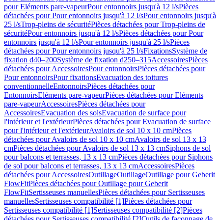
pour Eléments pare-vapeur
Pour entonnoirs jusqu'à 12 l/s
Pièces
détachées pour Pour entonnoirs jusqu'à 12 l/s
Pour entonnoirs jusqu'à
25 l/s
Trop-pleins de sécurité
Pièces détachées pour Trop-pleins de
sécurité
Pour entonnoirs jusqu'à 12 l/s
Pièces détachées pour Pour
entonnoirs jusqu'à 12 l/s
Pour entonnoirs jusqu'à 25 l/s
Pièces
détachées pour Pour entonnoirs jusqu'à 25 l/s
Fixations
Système de
fixation d40–200
Système de fixation d250–315
Accessoires
Pièces
détachées pour Accessoires
Pour entonnoirs
Pièces détachées pour
Pour entonnoirs
Pour fixations
Evacuation des toitures
conventionnelle
Entonnoirs
Pièces détachées pour
Entonnoirs
Eléments pare-vapeur
Pièces détachées pour Eléments
pare-vapeur
Accessoires
Pièces détachées pour
Accessoires
Evacuation des sols
Evacuation de surface pour
l'intérieur et l'extérieur
Pièces détachées pour Evacuation de surface
pour l'intérieur et l'extérieur
Avaloirs de sol 10 x 10 cm
Pièces
détachées pour Avaloirs de sol 10 x 10 cm
Avaloirs de sol 13 x 13
cm
Pièces détachées pour Avaloirs de sol 13 x 13 cm
Siphons de sol
pour balcons et terrasses, 13 x 13 cm
Pièces détachées pour Siphons
de sol pour balcons et terrasses, 13 x 13 cm
Accessoires
Pièces
détachées pour Accessoires
Outillage
Outillage
Outillage pour Geberit
FlowFit
Pièces détachées pour Outillage pour Geberit
FlowFit
Sertisseuses manuelles
Pièces détachées pour Sertisseuses
manuelles
Sertisseuses compatibilité [1]
Pièces détachées pour
Sertisseuses compatibilité [1]
Sertisseuses compatibilité [2]
Pièces
détachées pour Sertisseuses compatibilité [2]
Outils de façonnage de