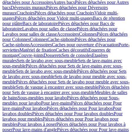
détachées pour Accessoires
Autres bacs
Pièces détachées pour Autres
bacs
Déversoirs muraux
Pièces détachées pour Déversoirs
muraux
Crachoirs
Pièces détachées pour Crachoirs
Vidoir multi-
usages
Pièces détachées pour Vidoir multi-usages
Bacs de rétention
pour plâtre
Bacs de laboratoire
Pièces détachées pour Bacs de
laboratoire
Lavabos pour salles de classe
Pièces détachées pour
Lavabos pour salles de classe
Accessoires
Colonnes
Pièces détachées
pour Colonnes
Colonnes
Cache-siphons
Pièces détachées pour
Cache-siphons
Accessoires
Caches pour ouverture d'évacuation
Porte-
serviettes
Matériel de fixation
Caches décoratifs
Equerres de
montage
Couvre-joints
Dosserets
Sets de consoles
Etagères
murales
Sets de lavabo avec sous-meuble
Sets de lave-mains avec
sous-meuble
Pièces détachées pour Sets de lave-mains avec sous-
meuble
Sets de lavabo avec sous-meuble
Pièces détachées pour Sets
de lavabo avec sous-meuble
Sets de lavabo pour meuble avec sous-
meuble
Pièces détachées pour Sets de lavabo pour meuble avec sous-
meuble
Sets de vasque à encastrer avec sous-meuble
Pièces détachées
pour Sets de vasque à encastrer avec sous-meuble
Meubles de salles
de bains
Sous-meubles pour lavabo
Pièces détachées pour Sous-
meubles pour lavabo
Pour lave-mains
Pièces détachées pour Pour
lave-mains
Pour lavabos
Pièces détachées pour Pour lavabos
Pour
lavabos doubles
Pièces détachées pour Pour lavabos doubles
Pour
lavabos pour meubles
Pièces détachées pour Pour lavabos pour
meubles
Pour lavabos à poser
Pièces détachées pour Pour lavabos à
poser
Pour lave-mains d'angle
Pièces détachées pour Pour lave-mains