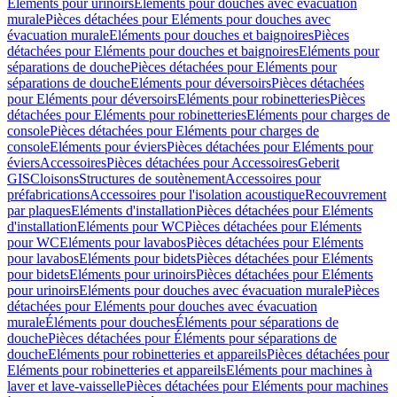
Eléments pour urinoirs
Eléments pour douches avec évacuation
murale
Pièces détachées pour Eléments pour douches avec
évacuation murale
Eléments pour douches et baignoires
Pièces
détachées pour Eléments pour douches et baignoires
Eléments pour
séparations de douche
Pièces détachées pour Eléments pour
séparations de douche
Eléments pour déversoirs
Pièces détachées
pour Eléments pour déversoirs
Eléments pour robinetteries
Pièces
détachées pour Eléments pour robinetteries
Eléments pour charges de
console
Pièces détachées pour Eléments pour charges de
console
Eléments pour éviers
Pièces détachées pour Eléments pour
éviers
Accessoires
Pièces détachées pour Accessoires
Geberit
GIS
Cloisons
Structures de soutènement
Accessoires pour
préfabrications
Accessoires pour l'isolation acoustique
Recouvrement
par plaques
Eléments d'installation
Pièces détachées pour Eléments
d'installation
Eléments pour WC
Pièces détachées pour Eléments
pour WC
Eléments pour lavabos
Pièces détachées pour Eléments
pour lavabos
Eléments pour bidets
Pièces détachées pour Eléments
pour bidets
Eléments pour urinoirs
Pièces détachées pour Eléments
pour urinoirs
Eléments pour douches avec évacuation murale
Pièces
détachées pour Eléments pour douches avec évacuation
murale
Éléments pour douches
Éléments pour séparations de
douche
Pièces détachées pour Éléments pour séparations de
douche
Eléments pour robinetteries et appareils
Pièces détachées pour
Eléments pour robinetteries et appareils
Eléments pour machines à
laver et lave-vaisselle
Pièces détachées pour Eléments pour machines