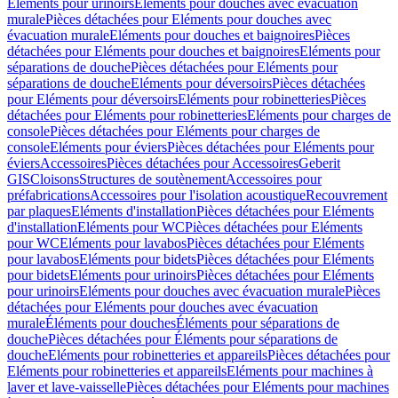
Eléments pour urinoirs
Eléments pour douches avec évacuation
murale
Pièces détachées pour Eléments pour douches avec
évacuation murale
Eléments pour douches et baignoires
Pièces
détachées pour Eléments pour douches et baignoires
Eléments pour
séparations de douche
Pièces détachées pour Eléments pour
séparations de douche
Eléments pour déversoirs
Pièces détachées
pour Eléments pour déversoirs
Eléments pour robinetteries
Pièces
détachées pour Eléments pour robinetteries
Eléments pour charges de
console
Pièces détachées pour Eléments pour charges de
console
Eléments pour éviers
Pièces détachées pour Eléments pour
éviers
Accessoires
Pièces détachées pour Accessoires
Geberit
GIS
Cloisons
Structures de soutènement
Accessoires pour
préfabrications
Accessoires pour l'isolation acoustique
Recouvrement
par plaques
Eléments d'installation
Pièces détachées pour Eléments
d'installation
Eléments pour WC
Pièces détachées pour Eléments
pour WC
Eléments pour lavabos
Pièces détachées pour Eléments
pour lavabos
Eléments pour bidets
Pièces détachées pour Eléments
pour bidets
Eléments pour urinoirs
Pièces détachées pour Eléments
pour urinoirs
Eléments pour douches avec évacuation murale
Pièces
détachées pour Eléments pour douches avec évacuation
murale
Éléments pour douches
Éléments pour séparations de
douche
Pièces détachées pour Éléments pour séparations de
douche
Eléments pour robinetteries et appareils
Pièces détachées pour
Eléments pour robinetteries et appareils
Eléments pour machines à
laver et lave-vaisselle
Pièces détachées pour Eléments pour machines