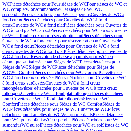
WC
Pièces détachées pour Pour sièges de WC
Pour sièges de WC et
WC complets
Consommables
WC et sièges de WC
WC
suspendus
Pièces détachées pour WC suspendus
Cuvettes de WC à
fond creux
Pièces détachées pour Cuvettes de WC à fond
creux
Cuvettes de WC à fond plat
Pièces détachées pour Cuvettes de
WC à fond plat
WC au sol
Pièces détachées pour WC au sol
Cuvettes
de WC à fond creux pour réservoir attenant
Pièces détachées pour
Cuvettes de WC à fond creux pour réservoir attenant
Cuvettes de
WC à fond creux
Pièces détachées pour Cuvettes de WC à fond
creux
Cuvettes de WC à fond plat
Pièces détachées pour Cuvettes de
WC à fond plat
Réservoirs de chasse apparents pour WC, en
céramique sanitaire
Attenant
Sièges de WC
Pièces détachées pour
Sièges de WC
Sièges de WC
Pièces détachées pour Sièges de
WC
WC Comfort
Pièces détachées pour WC Comfort
Cuvettes de
WC à fond creux surélevées
Pièces détachées pour Cuvettes de WC
à fond creux surélevées
Cuvettes de WC à fond creux
rallongées
Pièces détachées pour Cuvettes de WC à fond creux
rallongées
Cuvettes de WC à fond plat rallongées
Pièces détachées
pour Cuvettes de WC à fond plat rallongées
Sièges de WC
Comfort
Pièces détachées pour Sièges de WC Comfort
Sièges de
WC
Pièces détachées pour Sièges de WC
Lunettes de WC
Pièces
détachées pour Lunettes de WC
WC pour enfants
Pièces détachées
pour WC pour enfants
WC suspendus
Pièces détachées pour WC
suspendus
WC au sol
Pièces détachées pour WC au sol
Sièges de WC
pour enfants
Pièces détachées pour Sièges de WC pour