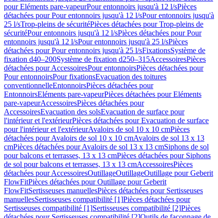
pour Eléments pare-vapeur
Pour entonnoirs jusqu'à 12 l/s
Pièces
détachées pour Pour entonnoirs jusqu'à 12 l/s
Pour entonnoirs jusqu'à
25 l/s
Trop-pleins de sécurité
Pièces détachées pour Trop-pleins de
sécurité
Pour entonnoirs jusqu'à 12 l/s
Pièces détachées pour Pour
entonnoirs jusqu'à 12 l/s
Pour entonnoirs jusqu'à 25 l/s
Pièces
détachées pour Pour entonnoirs jusqu'à 25 l/s
Fixations
Système de
fixation d40–200
Système de fixation d250–315
Accessoires
Pièces
détachées pour Accessoires
Pour entonnoirs
Pièces détachées pour
Pour entonnoirs
Pour fixations
Evacuation des toitures
conventionnelle
Entonnoirs
Pièces détachées pour
Entonnoirs
Eléments pare-vapeur
Pièces détachées pour Eléments
pare-vapeur
Accessoires
Pièces détachées pour
Accessoires
Evacuation des sols
Evacuation de surface pour
l'intérieur et l'extérieur
Pièces détachées pour Evacuation de surface
pour l'intérieur et l'extérieur
Avaloirs de sol 10 x 10 cm
Pièces
détachées pour Avaloirs de sol 10 x 10 cm
Avaloirs de sol 13 x 13
cm
Pièces détachées pour Avaloirs de sol 13 x 13 cm
Siphons de sol
pour balcons et terrasses, 13 x 13 cm
Pièces détachées pour Siphons
de sol pour balcons et terrasses, 13 x 13 cm
Accessoires
Pièces
détachées pour Accessoires
Outillage
Outillage
Outillage pour Geberit
FlowFit
Pièces détachées pour Outillage pour Geberit
FlowFit
Sertisseuses manuelles
Pièces détachées pour Sertisseuses
manuelles
Sertisseuses compatibilité [1]
Pièces détachées pour
Sertisseuses compatibilité [1]
Sertisseuses compatibilité [2]
Pièces
détachées pour Sertisseuses compatibilité [2]
Outils de façonnage de