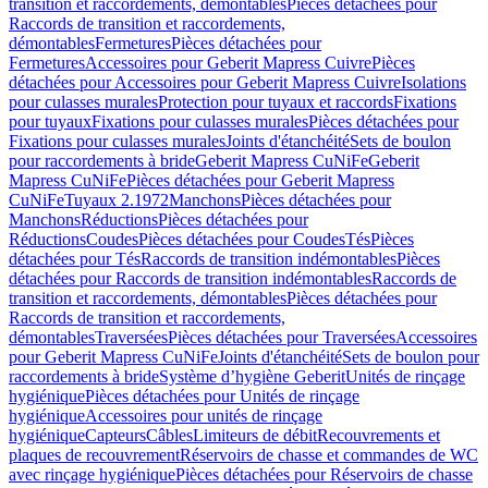
transition et raccordements, démontables
Pièces détachées pour
Raccords de transition et raccordements,
démontables
Fermetures
Pièces détachées pour
Fermetures
Accessoires pour Geberit Mapress Cuivre
Pièces
détachées pour Accessoires pour Geberit Mapress Cuivre
Isolations
pour culasses murales
Protection pour tuyaux et raccords
Fixations
pour tuyaux
Fixations pour culasses murales
Pièces détachées pour
Fixations pour culasses murales
Joints d'étanchéité
Sets de boulon
pour raccordements à bride
Geberit Mapress CuNiFe
Geberit
Mapress CuNiFe
Pièces détachées pour Geberit Mapress
CuNiFe
Tuyaux 2.1972
Manchons
Pièces détachées pour
Manchons
Réductions
Pièces détachées pour
Réductions
Coudes
Pièces détachées pour Coudes
Tés
Pièces
détachées pour Tés
Raccords de transition indémontables
Pièces
détachées pour Raccords de transition indémontables
Raccords de
transition et raccordements, démontables
Pièces détachées pour
Raccords de transition et raccordements,
démontables
Traversées
Pièces détachées pour Traversées
Accessoires
pour Geberit Mapress CuNiFe
Joints d'étanchéité
Sets de boulon pour
raccordements à bride
Système d’hygiène Geberit
Unités de rinçage
hygiénique
Pièces détachées pour Unités de rinçage
hygiénique
Accessoires pour unités de rinçage
hygiénique
Capteurs
Câbles
Limiteurs de débit
Recouvrements et
plaques de recouvrement
Réservoirs de chasse et commandes de WC
avec rinçage hygiénique
Pièces détachées pour Réservoirs de chasse