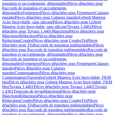
transition et raccordements, démontables
Pièces détachées pour
Raccords de transition et raccordements,
démontables
Fermetures
Pièces détachées pour Fermetures
Culasses
murales
Pièces détachées pour Culasses murales
Geberit Mapress
Acier Inoxydable, sans silicone
Pièces détachées pour Geberit
Mapress Acier Inoxydable, sans silicone
Tuyaux 1.4401
Pièces
détachées pour Tuyaux 1.4401
Manchons
Pièces détachées pour
Manchons
Réductions
Pièces détachées pour
Réductions
Coudes
Pièces détachées pour Coudes
Tés
Pièces
détachées pour Tés
Raccords de transition indémontables
Pièces
détachées pour Raccords de transition indémontables
Raccords de
transition et raccordements, démontables
Pièces détachées pour
Raccords de transition et raccordements,
démontables
Fermetures
Pièces détachées pour Fermetures
Culasses
murales
Pièces détachées pour Culasses
murales
Compensateurs
Pièces détachées pour
Compensateurs
Traversées
Geberit Mapress Acier Inoxydable, FKM
bleu
Pièces détachées pour Geberit Mapress Acier Inoxydable, FKM
bleu
Tuyaux 1.4401
Pièces détachées pour Tuyaux 1.4401
Tuyaux
1.4301
Tronçons de tuyau
Manchons
Pièces détachées pour
Manchons
Réductions
Pièces détachées pour
Réductions
Coudes
Pièces détachées pour Coudes
Tés
Pièces
détachées pour Tés
Raccords de transition indémontables
Pièces
détachées pour Raccords de transition indémontables
Raccords de
transition et raccordements, démontables
Pièces détachées pour