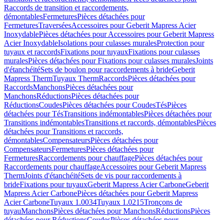
Raccords de transition et raccordements,
démontables
Fermetures
Pièces détachées pour
Fermetures
Traversées
Accessoires pour Geberit Mapress Acier
Inoxydable
Pièces détachées pour Accessoires pour Geberit Mapress
Acier Inoxydable
Isolations pour culasses murales
Protection pour
tuyaux et raccords
Fixations pour tuyaux
Fixations pour culasses
murales
Pièces détachées pour Fixations pour culasses murales
Joints
d'étanchéité
Sets de boulon pour raccordements à bride
Geberit
Mapress Therm
Tuyaux Therm
Raccords
Pièces détachées pour
Raccords
Manchons
Pièces détachées pour
Manchons
Réductions
Pièces détachées pour
Réductions
Coudes
Pièces détachées pour Coudes
Tés
Pièces
détachées pour Tés
Transitions indémontables
Pièces détachées pour
Transitions indémontables
Transitions et raccords, démontables
Pièces
détachées pour Transitions et raccords,
démontables
Compensateurs
Pièces détachées pour
Compensateurs
Fermetures
Pièces détachées pour
Fermetures
Raccordements pour chauffage
Pièces détachées pour
Raccordements pour chauffage
Accessoires pour Geberit Mapress
Therm
Joints d'étanchéité
Sets de vis pour raccordements à
bride
Fixations pour tuyaux
Geberit Mapress Acier Carbone
Geberit
Mapress Acier Carbone
Pièces détachées pour Geberit Mapress
Acier Carbone
Tuyaux 1.0034
Tuyaux 1.0215
Tronçons de
tuyau
Manchons
Pièces détachées pour Manchons
Réductions
Pièces
détachées pour Réductions
Coudes
Pièces détachées pour