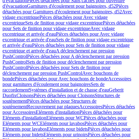
d'évacuation
Pièces détachées pour Sans caches pour ouverture
d'évacuation
Garnitures d'écoulement pour baignoires, d52
Pièces
détachées pour Garnitures d'écoulement pour baignoires, d52
Avec
vidage excentrique
Pièces détachées pour Avec vidage
excentrique
Sets de finition pour vidage excentrique
Pièces détachées
pour Sets de finition pour vidage excentrique
Avec vidage
excentrique et arrivée d'eau
Pièces détachées pour Avec vidage
excentrique et arrivée d'eau
Sets de finition pour vidage excentrique
et arrivée d'eau
Pièces détachées pour Sets de finition pour vidage
excentrique et arrivée d'eau
A déclenchement par pression
PushControl
Pièces détachées pour A déclenchement par pression
PushControl
Sets de finition pour déclenchement par pression
PushControl
Pièces détachées pour Sets de finition pour
déclenchement par pression PushControl
Avec bouchons de
bonde
Pièces détachées pour Avec bouchons de bonde
Accessoires
pour garnitures d'écoulement pour baignoires
Sets de
raccordement
Systèmes d'installation et de chasse d'eau
Geberit
Duofix
Cloisons
Pièces détachées pour Cloisons
Structures de
soutènement
Pièces détachées pour Structures de
soutènement
Recouvrement par plaques
Accessoires
Pièces détachées
pour Accessoires
Eléments d'installation
Pièces détachées pour
Eléments d'installation
Eléments pour WC
Pièces détachées pour
Eléments pour WC
Eléments pour lavabos
Pièces détachées pour
Eléments pour lavabos
Eléments pour bidets
Pièces détachées pour
Eléments pour bidets
Eléments pour urinoirs
Pièces détachées pour