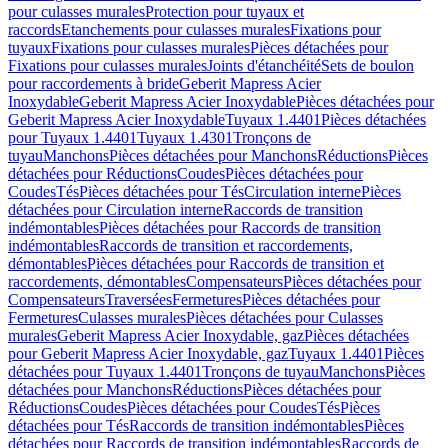
pour culasses murales
Protection pour tuyaux et
raccords
Etanchements pour culasses murales
Fixations pour
tuyaux
Fixations pour culasses murales
Pièces détachées pour
Fixations pour culasses murales
Joints d'étanchéité
Sets de boulon
pour raccordements à bride
Geberit Mapress Acier
Inoxydable
Geberit Mapress Acier Inoxydable
Pièces détachées pour
Geberit Mapress Acier Inoxydable
Tuyaux 1.4401
Pièces détachées
pour Tuyaux 1.4401
Tuyaux 1.4301
Tronçons de
tuyau
Manchons
Pièces détachées pour Manchons
Réductions
Pièces
détachées pour Réductions
Coudes
Pièces détachées pour
Coudes
Tés
Pièces détachées pour Tés
Circulation interne
Pièces
détachées pour Circulation interne
Raccords de transition
indémontables
Pièces détachées pour Raccords de transition
indémontables
Raccords de transition et raccordements,
démontables
Pièces détachées pour Raccords de transition et
raccordements, démontables
Compensateurs
Pièces détachées pour
Compensateurs
Traversées
Fermetures
Pièces détachées pour
Fermetures
Culasses murales
Pièces détachées pour Culasses
murales
Geberit Mapress Acier Inoxydable, gaz
Pièces détachées
pour Geberit Mapress Acier Inoxydable, gaz
Tuyaux 1.4401
Pièces
détachées pour Tuyaux 1.4401
Tronçons de tuyau
Manchons
Pièces
détachées pour Manchons
Réductions
Pièces détachées pour
Réductions
Coudes
Pièces détachées pour Coudes
Tés
Pièces
détachées pour Tés
Raccords de transition indémontables
Pièces
détachées pour Raccords de transition indémontables
Raccords de