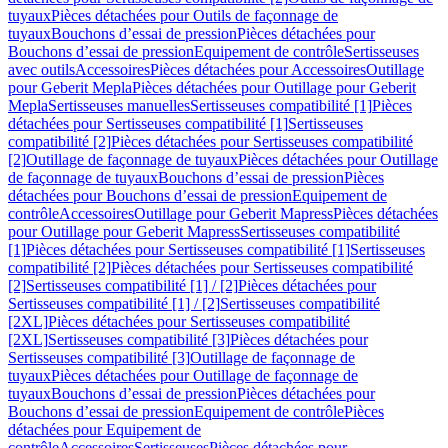
tuyaux
Pièces détachées pour Outils de façonnage de
tuyaux
Bouchons d’essai de pression
Pièces détachées pour
Bouchons d’essai de pression
Equipement de contrôle
Sertisseuses
avec outils
Accessoires
Pièces détachées pour Accessoires
Outillage
pour Geberit Mepla
Pièces détachées pour Outillage pour Geberit
Mepla
Sertisseuses manuelles
Sertisseuses compatibilité [1]
Pièces
détachées pour Sertisseuses compatibilité [1]
Sertisseuses
compatibilité [2]
Pièces détachées pour Sertisseuses compatibilité
[2]
Outillage de façonnage de tuyaux
Pièces détachées pour Outillage
de façonnage de tuyaux
Bouchons d’essai de pression
Pièces
détachées pour Bouchons d’essai de pression
Equipement de
contrôle
Accessoires
Outillage pour Geberit Mapress
Pièces détachées
pour Outillage pour Geberit Mapress
Sertisseuses compatibilité
[1]
Pièces détachées pour Sertisseuses compatibilité [1]
Sertisseuses
compatibilité [2]
Pièces détachées pour Sertisseuses compatibilité
[2]
Sertisseuses compatibilité [1] / [2]
Pièces détachées pour
Sertisseuses compatibilité [1] / [2]
Sertisseuses compatibilité
[2XL]
Pièces détachées pour Sertisseuses compatibilité
[2XL]
Sertisseuses compatibilité [3]
Pièces détachées pour
Sertisseuses compatibilité [3]
Outillage de façonnage de
tuyaux
Pièces détachées pour Outillage de façonnage de
tuyaux
Bouchons d’essai de pression
Pièces détachées pour
Bouchons d’essai de pression
Equipement de contrôle
Pièces
détachées pour Equipement de
contrôle
Accessoires
Sertisseuses
Pièces détachées pour