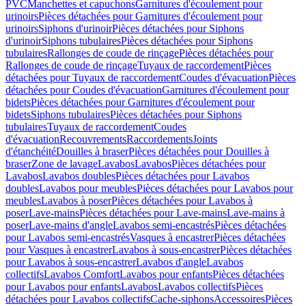
PVC
Manchettes et capuchons
Garnitures d'écoulement pour
urinoirs
Pièces détachées pour Garnitures d'écoulement pour
urinoirs
Siphons d'urinoir
Pièces détachées pour Siphons
d'urinoir
Siphons tubulaires
Pièces détachées pour Siphons
tubulaires
Rallonges de coude de rinçage
Pièces détachées pour
Rallonges de coude de rinçage
Tuyaux de raccordement
Pièces
détachées pour Tuyaux de raccordement
Coudes d'évacuation
Pièces
détachées pour Coudes d'évacuation
Garnitures d'écoulement pour
bidets
Pièces détachées pour Garnitures d'écoulement pour
bidets
Siphons tubulaires
Pièces détachées pour Siphons
tubulaires
Tuyaux de raccordement
Coudes
d'évacuation
Recouvrements
Raccordements
Joints
d'étanchéité
Douilles à braser
Pièces détachées pour Douilles à
braser
Zone de lavage
Lavabos
Lavabos
Pièces détachées pour
Lavabos
Lavabos doubles
Pièces détachées pour Lavabos
doubles
Lavabos pour meubles
Pièces détachées pour Lavabos pour
meubles
Lavabos à poser
Pièces détachées pour Lavabos à
poser
Lave-mains
Pièces détachées pour Lave-mains
Lave-mains à
poser
Lave-mains d'angle
Lavabos semi-encastrés
Pièces détachées
pour Lavabos semi-encastrés
Vasques à encastrer
Pièces détachées
pour Vasques à encastrer
Lavabos à sous-encastrer
Pièces détachées
pour Lavabos à sous-encastrer
Lavabos d'angle
Lavabos
collectifs
Lavabos Comfort
Lavabos pour enfants
Pièces détachées
pour Lavabos pour enfants
Lavabos
Lavabos collectifs
Pièces
détachées pour Lavabos collectifs
Cache-siphons
Accessoires
Pièces