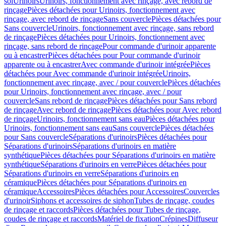
sol
Urinoirs
Urinoirs, fonctionnement avec rinçage, avec rebord de
rinçage
Pièces détachées pour Urinoirs, fonctionnement avec
rinçage, avec rebord de rinçage
Sans couvercle
Pièces détachées pour
Sans couvercle
Urinoirs, fonctionnement avec rinçage, sans rebord
de rinçage
Pièces détachées pour Urinoirs, fonctionnement avec
rinçage, sans rebord de rinçage
Pour commande d'urinoir apparente
ou à encastrer
Pièces détachées pour Pour commande d'urinoir
apparente ou à encastrer
Avec commande d'urinoir intégrée
Pièces
détachées pour Avec commande d'urinoir intégrée
Urinoirs,
fonctionnement avec rinçage, avec / pour couvercle
Pièces détachées
pour Urinoirs, fonctionnement avec rinçage, avec / pour
couvercle
Sans rebord de rinçage
Pièces détachées pour Sans rebord
de rinçage
Avec rebord de rinçage
Pièces détachées pour Avec rebord
de rinçage
Urinoirs, fonctionnement sans eau
Pièces détachées pour
Urinoirs, fonctionnement sans eau
Sans couvercle
Pièces détachées
pour Sans couvercle
Séparations d'urinoirs
Pièces détachées pour
Séparations d'urinoirs
Séparations d'urinoirs en matière
synthétique
Pièces détachées pour Séparations d'urinoirs en matière
synthétique
Séparations d'urinoirs en verre
Pièces détachées pour
Séparations d'urinoirs en verre
Séparations d'urinoirs en
céramique
Pièces détachées pour Séparations d'urinoirs en
céramique
Accessoires
Pièces détachées pour Accessoires
Couvercles
d'urinoir
Siphons et accessoires de siphon
Tubes de rinçage, coudes
de rinçage et raccords
Pièces détachées pour Tubes de rinçage,
coudes de rinçage et raccords
Matériel de fixation
Crépines
Diffuseur