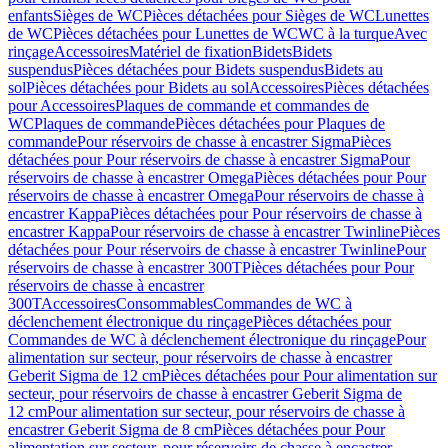
enfants
Sièges de WC
Pièces détachées pour Sièges de WC
Lunettes
de WC
Pièces détachées pour Lunettes de WC
WC à la turque
Avec
rinçage
Accessoires
Matériel de fixation
Bidets
Bidets
suspendus
Pièces détachées pour Bidets suspendus
Bidets au
sol
Pièces détachées pour Bidets au sol
Accessoires
Pièces détachées
pour Accessoires
Plaques de commande et commandes de
WC
Plaques de commande
Pièces détachées pour Plaques de
commande
Pour réservoirs de chasse à encastrer Sigma
Pièces
détachées pour Pour réservoirs de chasse à encastrer Sigma
Pour
réservoirs de chasse à encastrer Omega
Pièces détachées pour Pour
réservoirs de chasse à encastrer Omega
Pour réservoirs de chasse à
encastrer Kappa
Pièces détachées pour Pour réservoirs de chasse à
encastrer Kappa
Pour réservoirs de chasse à encastrer Twinline
Pièces
détachées pour Pour réservoirs de chasse à encastrer Twinline
Pour
réservoirs de chasse à encastrer 300T
Pièces détachées pour Pour
réservoirs de chasse à encastrer
300T
Accessoires
Consommables
Commandes de WC à
déclenchement électronique du rinçage
Pièces détachées pour
Commandes de WC à déclenchement électronique du rinçage
Pour
alimentation sur secteur, pour réservoirs de chasse à encastrer
Geberit Sigma de 12 cm
Pièces détachées pour Pour alimentation sur
secteur, pour réservoirs de chasse à encastrer Geberit Sigma de
12 cm
Pour alimentation sur secteur, pour réservoirs de chasse à
encastrer Geberit Sigma de 8 cm
Pièces détachées pour Pour
alimentation sur secteur, pour réservoirs de chasse à encastrer