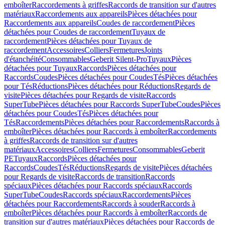
emboîter
Raccordements à griffes
Raccords de transition sur d'autres
matériaux
Raccordements aux appareils
Pièces détachées pour
Raccordements aux appareils
Coudes de raccordement
Pièces
détachées pour Coudes de raccordement
Tuyaux de
raccordement
Pièces détachées pour Tuyaux de
raccordement
Accessoires
Colliers
Fermetures
Joints
d'étanchéité
Consommables
Geberit Silent-Pro
Tuyaux
Pièces
détachées pour Tuyaux
Raccords
Pièces détachées pour
Raccords
Coudes
Pièces détachées pour Coudes
Tés
Pièces détachées
pour Tés
Réductions
Pièces détachées pour Réductions
Regards de
visite
Pièces détachées pour Regards de visite
Raccords
SuperTube
Pièces détachées pour Raccords SuperTube
Coudes
Pièces
détachées pour Coudes
Tés
Pièces détachées pour
Tés
Raccordements
Pièces détachées pour Raccordements
Raccords à
emboîter
Pièces détachées pour Raccords à emboîter
Raccordements
à griffes
Raccords de transition sur d'autres
matériaux
Accessoires
Colliers
Fermetures
Consommables
Geberit
PE
Tuyaux
Raccords
Pièces détachées pour
Raccords
Coudes
Tés
Réductions
Regards de visite
Pièces détachées
pour Regards de visite
Raccords de transition
Raccords
spéciaux
Pièces détachées pour Raccords spéciaux
Raccords
SuperTube
Coudes
Raccords spéciaux
Raccordements
Pièces
détachées pour Raccordements
Raccords à souder
Raccords à
emboîter
Pièces détachées pour Raccords à emboîter
Raccords de
transition sur d'autres matériaux
Pièces détachées pour Raccords de