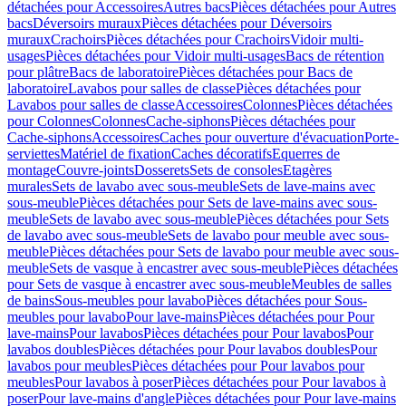
détachées pour Accessoires
Autres bacs
Pièces détachées pour Autres
bacs
Déversoirs muraux
Pièces détachées pour Déversoirs
muraux
Crachoirs
Pièces détachées pour Crachoirs
Vidoir multi-
usages
Pièces détachées pour Vidoir multi-usages
Bacs de rétention
pour plâtre
Bacs de laboratoire
Pièces détachées pour Bacs de
laboratoire
Lavabos pour salles de classe
Pièces détachées pour
Lavabos pour salles de classe
Accessoires
Colonnes
Pièces détachées
pour Colonnes
Colonnes
Cache-siphons
Pièces détachées pour
Cache-siphons
Accessoires
Caches pour ouverture d'évacuation
Porte-
serviettes
Matériel de fixation
Caches décoratifs
Equerres de
montage
Couvre-joints
Dosserets
Sets de consoles
Etagères
murales
Sets de lavabo avec sous-meuble
Sets de lave-mains avec
sous-meuble
Pièces détachées pour Sets de lave-mains avec sous-
meuble
Sets de lavabo avec sous-meuble
Pièces détachées pour Sets
de lavabo avec sous-meuble
Sets de lavabo pour meuble avec sous-
meuble
Pièces détachées pour Sets de lavabo pour meuble avec sous-
meuble
Sets de vasque à encastrer avec sous-meuble
Pièces détachées
pour Sets de vasque à encastrer avec sous-meuble
Meubles de salles
de bains
Sous-meubles pour lavabo
Pièces détachées pour Sous-
meubles pour lavabo
Pour lave-mains
Pièces détachées pour Pour
lave-mains
Pour lavabos
Pièces détachées pour Pour lavabos
Pour
lavabos doubles
Pièces détachées pour Pour lavabos doubles
Pour
lavabos pour meubles
Pièces détachées pour Pour lavabos pour
meubles
Pour lavabos à poser
Pièces détachées pour Pour lavabos à
poser
Pour lave-mains d'angle
Pièces détachées pour Pour lave-mains