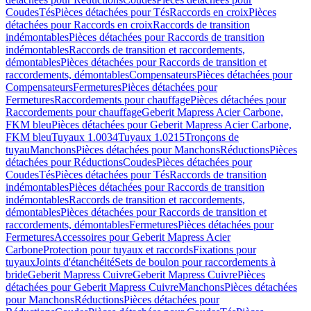
Coudes
Tés
Pièces détachées pour Tés
Raccords en croix
Pièces
détachées pour Raccords en croix
Raccords de transition
indémontables
Pièces détachées pour Raccords de transition
indémontables
Raccords de transition et raccordements,
démontables
Pièces détachées pour Raccords de transition et
raccordements, démontables
Compensateurs
Pièces détachées pour
Compensateurs
Fermetures
Pièces détachées pour
Fermetures
Raccordements pour chauffage
Pièces détachées pour
Raccordements pour chauffage
Geberit Mapress Acier Carbone,
FKM bleu
Pièces détachées pour Geberit Mapress Acier Carbone,
FKM bleu
Tuyaux 1.0034
Tuyaux 1.0215
Tronçons de
tuyau
Manchons
Pièces détachées pour Manchons
Réductions
Pièces
détachées pour Réductions
Coudes
Pièces détachées pour
Coudes
Tés
Pièces détachées pour Tés
Raccords de transition
indémontables
Pièces détachées pour Raccords de transition
indémontables
Raccords de transition et raccordements,
démontables
Pièces détachées pour Raccords de transition et
raccordements, démontables
Fermetures
Pièces détachées pour
Fermetures
Accessoires pour Geberit Mapress Acier
Carbone
Protection pour tuyaux et raccords
Fixations pour
tuyaux
Joints d'étanchéité
Sets de boulon pour raccordements à
bride
Geberit Mapress Cuivre
Geberit Mapress Cuivre
Pièces
détachées pour Geberit Mapress Cuivre
Manchons
Pièces détachées
pour Manchons
Réductions
Pièces détachées pour