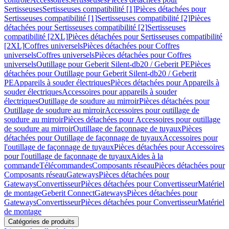
Sertisseuses
Sertisseuses compatibilité [1]
Pièces détachées pour
Sertisseuses compatibilité [1]
Sertisseuses compatibilité [2]
Pièces
détachées pour Sertisseuses compatibilité [2]
Sertisseuses
compatibilité [2XL]
Pièces détachées pour Sertisseuses compatibilité
[2XL]
Coffres universels
Pièces détachées pour Coffres
universels
Coffres universels
Pièces détachées pour Coffres
universels
Outillage pour Geberit Silent-db20 / Geberit PE
Pièces
détachées pour Outillage pour Geberit Silent-db20 / Geberit
PE
Appareils à souder électriques
Pièces détachées pour Appareils à
souder électriques
Accessoires pour appareils à souder
électriques
Outillage de soudure au mirroir
Pièces détachées pour
Outillage de soudure au mirroir
Accessoires pour outillage de
soudure au mirroir
Pièces détachées pour Accessoires pour outillage
de soudure au mirroir
Outillage de façonnage de tuyaux
Pièces
détachées pour Outillage de façonnage de tuyaux
Accessoires pour
l'outillage de façonnage de tuyaux
Pièces détachées pour Accessoires
pour l'outillage de façonnage de tuyaux
Aides à la
commande
Télécommandes
Composants réseau
Pièces détachées pour
Composants réseau
Gateways
Pièces détachées pour
Gateways
Convertisseur
Pièces détachées pour Convertisseur
Matériel
de montage
Geberit Connect
Gateways
Pièces détachées pour
Gateways
Convertisseur
Pièces détachées pour Convertisseur
Matériel
de montage
Catégories de produits