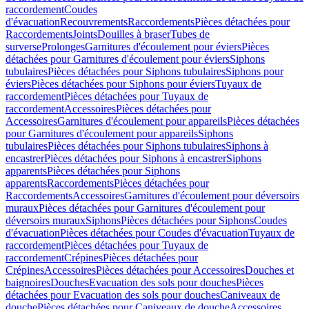
raccordement
Coudes
d'évacuation
Recouvrements
Raccordements
Pièces détachées pour
Raccordements
Joints
Douilles à braser
Tubes de
surverse
Prolonges
Garnitures d'écoulement pour éviers
Pièces
détachées pour Garnitures d'écoulement pour éviers
Siphons
tubulaires
Pièces détachées pour Siphons tubulaires
Siphons pour
éviers
Pièces détachées pour Siphons pour éviers
Tuyaux de
raccordement
Pièces détachées pour Tuyaux de
raccordement
Accessoires
Pièces détachées pour
Accessoires
Garnitures d'écoulement pour appareils
Pièces détachées
pour Garnitures d'écoulement pour appareils
Siphons
tubulaires
Pièces détachées pour Siphons tubulaires
Siphons à
encastrer
Pièces détachées pour Siphons à encastrer
Siphons
apparents
Pièces détachées pour Siphons
apparents
Raccordements
Pièces détachées pour
Raccordements
Accessoires
Garnitures d'écoulement pour déversoirs
muraux
Pièces détachées pour Garnitures d'écoulement pour
déversoirs muraux
Siphons
Pièces détachées pour Siphons
Coudes
d'évacuation
Pièces détachées pour Coudes d'évacuation
Tuyaux de
raccordement
Pièces détachées pour Tuyaux de
raccordement
Crépines
Pièces détachées pour
Crépines
Accessoires
Pièces détachées pour Accessoires
Douches et
baignoires
Douches
Evacuation des sols pour douches
Pièces
détachées pour Evacuation des sols pour douches
Caniveaux de
douche
Pièces détachées pour Caniveaux de douche
Accessoires