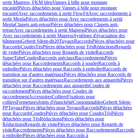
sertir Mapress, FKM bleu
Vannes à bille pour montage
encastré
Pièces détachées pour Vannes à bille pour montage
encastré
Avec raccordements à sertir FlowFit
Avec raccordements à
sertir Mepla
Pièces détachées pour Avec raccordements à sertir
Mepla
Clapets anti-retour
Pièces détachées pour Clapets anti-
retour
Avec raccordements à sertir Mapress
Pièces détachées pour
Avec raccordements à sertir Mapress
Systèmes d'évacuation des
bâtiments
Geberit Silent-db20
Tuyaux
Raccords
Pièces détachées pour
Raccords
Coudes
Tés
Pièces détachées pour Tés
Réductions
Regards
de visite
Pièces détachées pour Regards de visite
Raccords
SuperTube
Coudes
Raccords spéciaux
Raccordements
Pièces
détachées pour Raccordements
Raccords à souder
Raccords à
emboîter
Pièces détachées pour Raccords à emboîter
Raccords de
transition sur d'autres matériaux
Pièces détachées pour Raccords de
transition sur d'autres matériaux
Raccordements aux appareils
Pièces
détachées pour Raccordements aux appareils
Coudes de
raccordement
Pièces détachées pour Coudes de
raccordement
Accessoires
Colliers
Fixations pour
colliers
Fermetures
Joints d'étanchéité
Consommables
Geberit Silent-
PP
Tuyaux
Pièces détachées pour Tuyaux
Raccords
Pièces détachées
pour Raccords
Coudes
Pièces détachées pour Coudes
Tés
Pièces
détachées pour Tés
Réductions
Pièces détachées pour
Réductions
Regards de visite
Pièces détachées pour Regards de
visite
Raccordements
Pièces détachées pour Raccordements
Raccords
à emboîter
Pièces détachées pour Raccords à