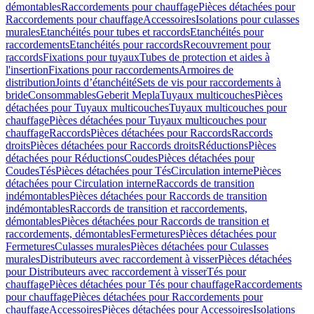
démontables
Raccordements pour chauffage
Pièces détachées pour
Raccordements pour chauffage
Accessoires
Isolations pour culasses
murales
Etanchéités pour tubes et raccords
Etanchéités pour
raccordements
Etanchéités pour raccords
Recouvrement pour
raccords
Fixations pour tuyaux
Tubes de protection et aides à
l'insertion
Fixations pour raccordements
Armoires de
distribution
Joints d’étanchéité
Sets de vis pour raccordements à
bride
Consommables
Geberit Mepla
Tuyaux multicouches
Pièces
détachées pour Tuyaux multicouches
Tuyaux multicouches pour
chauffage
Pièces détachées pour Tuyaux multicouches pour
chauffage
Raccords
Pièces détachées pour Raccords
Raccords
droits
Pièces détachées pour Raccords droits
Réductions
Pièces
détachées pour Réductions
Coudes
Pièces détachées pour
Coudes
Tés
Pièces détachées pour Tés
Circulation interne
Pièces
détachées pour Circulation interne
Raccords de transition
indémontables
Pièces détachées pour Raccords de transition
indémontables
Raccords de transition et raccordements,
démontables
Pièces détachées pour Raccords de transition et
raccordements, démontables
Fermetures
Pièces détachées pour
Fermetures
Culasses murales
Pièces détachées pour Culasses
murales
Distributeurs avec raccordement à visser
Pièces détachées
pour Distributeurs avec raccordement à visser
Tés pour
chauffage
Pièces détachées pour Tés pour chauffage
Raccordements
pour chauffage
Pièces détachées pour Raccordements pour
chauffage
Accessoires
Pièces détachées pour Accessoires
Isolations