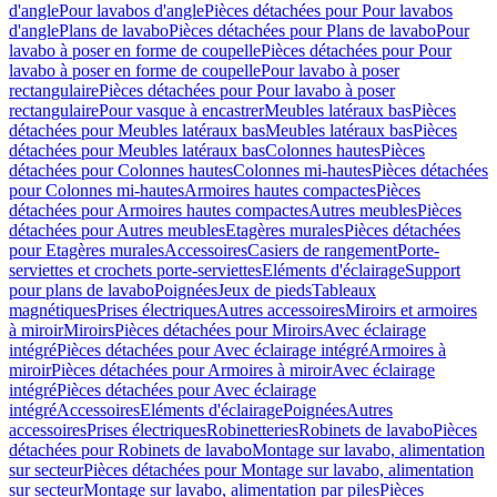
d'angle
Pour lavabos d'angle
Pièces détachées pour Pour lavabos
d'angle
Plans de lavabo
Pièces détachées pour Plans de lavabo
Pour
lavabo à poser en forme de coupelle
Pièces détachées pour Pour
lavabo à poser en forme de coupelle
Pour lavabo à poser
rectangulaire
Pièces détachées pour Pour lavabo à poser
rectangulaire
Pour vasque à encastrer
Meubles latéraux bas
Pièces
détachées pour Meubles latéraux bas
Meubles latéraux bas
Pièces
détachées pour Meubles latéraux bas
Colonnes hautes
Pièces
détachées pour Colonnes hautes
Colonnes mi-hautes
Pièces détachées
pour Colonnes mi-hautes
Armoires hautes compactes
Pièces
détachées pour Armoires hautes compactes
Autres meubles
Pièces
détachées pour Autres meubles
Etagères murales
Pièces détachées
pour Etagères murales
Accessoires
Casiers de rangement
Porte-
serviettes et crochets porte-serviettes
Eléments d'éclairage
Support
pour plans de lavabo
Poignées
Jeux de pieds
Tableaux
magnétiques
Prises électriques
Autres accessoires
Miroirs et armoires
à miroir
Miroirs
Pièces détachées pour Miroirs
Avec éclairage
intégré
Pièces détachées pour Avec éclairage intégré
Armoires à
miroir
Pièces détachées pour Armoires à miroir
Avec éclairage
intégré
Pièces détachées pour Avec éclairage
intégré
Accessoires
Eléments d'éclairage
Poignées
Autres
accessoires
Prises électriques
Robinetteries
Robinets de lavabo
Pièces
détachées pour Robinets de lavabo
Montage sur lavabo, alimentation
sur secteur
Pièces détachées pour Montage sur lavabo, alimentation
sur secteur
Montage sur lavabo, alimentation par piles
Pièces