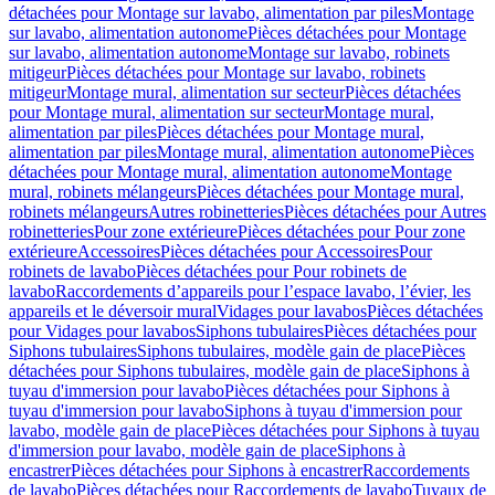
détachées pour Montage sur lavabo, alimentation par piles
Montage
sur lavabo, alimentation autonome
Pièces détachées pour Montage
sur lavabo, alimentation autonome
Montage sur lavabo, robinets
mitigeur
Pièces détachées pour Montage sur lavabo, robinets
mitigeur
Montage mural, alimentation sur secteur
Pièces détachées
pour Montage mural, alimentation sur secteur
Montage mural,
alimentation par piles
Pièces détachées pour Montage mural,
alimentation par piles
Montage mural, alimentation autonome
Pièces
détachées pour Montage mural, alimentation autonome
Montage
mural, robinets mélangeurs
Pièces détachées pour Montage mural,
robinets mélangeurs
Autres robinetteries
Pièces détachées pour Autres
robinetteries
Pour zone extérieure
Pièces détachées pour Pour zone
extérieure
Accessoires
Pièces détachées pour Accessoires
Pour
robinets de lavabo
Pièces détachées pour Pour robinets de
lavabo
Raccordements d’appareils pour l’espace lavabo, l’évier, les
appareils et le déversoir mural
Vidages pour lavabos
Pièces détachées
pour Vidages pour lavabos
Siphons tubulaires
Pièces détachées pour
Siphons tubulaires
Siphons tubulaires, modèle gain de place
Pièces
détachées pour Siphons tubulaires, modèle gain de place
Siphons à
tuyau d'immersion pour lavabo
Pièces détachées pour Siphons à
tuyau d'immersion pour lavabo
Siphons à tuyau d'immersion pour
lavabo, modèle gain de place
Pièces détachées pour Siphons à tuyau
d'immersion pour lavabo, modèle gain de place
Siphons à
encastrer
Pièces détachées pour Siphons à encastrer
Raccordements
de lavabo
Pièces détachées pour Raccordements de lavabo
Tuyaux de