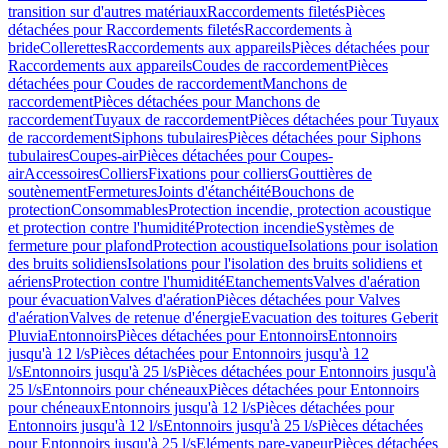
transition sur d'autres matériaux
Raccordements filetés
Pièces
détachées pour Raccordements filetés
Raccordements à
bride
Collerettes
Raccordements aux appareils
Pièces détachées pour
Raccordements aux appareils
Coudes de raccordement
Pièces
détachées pour Coudes de raccordement
Manchons de
raccordement
Pièces détachées pour Manchons de
raccordement
Tuyaux de raccordement
Pièces détachées pour Tuyaux
de raccordement
Siphons tubulaires
Pièces détachées pour Siphons
tubulaires
Coupes-air
Pièces détachées pour Coupes-
air
Accessoires
Colliers
Fixations pour colliers
Gouttières de
soutènement
Fermetures
Joints d'étanchéité
Bouchons de
protection
Consommables
Protection incendie, protection acoustique
et protection contre l'humidité
Protection incendie
Systèmes de
fermeture pour plafond
Protection acoustique
Isolations pour isolation
des bruits solidiens
Isolations pour l'isolation des bruits solidiens et
aériens
Protection contre l'humidité
Etanchements
Valves d'aération
pour évacuation
Valves d'aération
Pièces détachées pour Valves
d'aération
Valves de retenue d'énergie
Evacuation des toitures Geberit
Pluvia
Entonnoirs
Pièces détachées pour Entonnoirs
Entonnoirs
jusqu'à 12 l/s
Pièces détachées pour Entonnoirs jusqu'à 12
l/s
Entonnoirs jusqu'à 25 l/s
Pièces détachées pour Entonnoirs jusqu'à
25 l/s
Entonnoirs pour chéneaux
Pièces détachées pour Entonnoirs
pour chéneaux
Entonnoirs jusqu'à 12 l/s
Pièces détachées pour
Entonnoirs jusqu'à 12 l/s
Entonnoirs jusqu'à 25 l/s
Pièces détachées
pour Entonnoirs jusqu'à 25 l/s
Eléments pare-vapeur
Pièces détachées