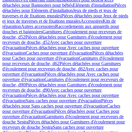
détachées pour Baignoires pour bébés
Eléments d'installation
Pièces
détachées pour Eléments d'installation
Jeux de pieds et jeux de
traverses et de fixations murales
Pièces détachées pour Jeux de pieds
et jeux de traverses et de fixations murales
Accessoires
Kits de
réparation
Autres accessoires
Raccordements aux appareils pour
douches et baignoires
Garnitures d'écoulement pour receveurs de
douche, d52
Pièces détachées pour Garnitures d'écoulement pour
receveurs de douche, d52
Avec caches pour ouverture
d'évacuation
Pièces détachées pour Avec caches pour ouverture
d'évacuation
Caches pour ouverture d'évacuation
Pièces détachées
pour Caches pour ouverture d'évacuation
Garnitures d'écoulement
pour receveurs de douche, d62
Pièces détachées pour Garnitures
d'écoulement pour receveurs de douche, d62
Avec caches pour
ouverture d'évacuation
Pièces détachées pour Avec caches pour
ouverture d'évacuation
Garnitures d'écoulement pour receveurs de
douche, d90
Pièces détachées pour Garnitures d'écoulement pour
receveurs de douche, d90
Avec caches pour ouverture
d'évacuation
Pièces détachées pour Avec caches pour ouverture
d'évacuation
Sans caches pour ouverture d'évacuation
Pièces
détachées pour Sans caches pour ouverture d'évacuation
Caches
pour ouverture d'évacuation
Pièces détachées pour Caches pour
ouverture d'évacuation
Garnitures d'écoulement pour receveurs de
douche Sestra
Pièces détachées pour Garnitures d'écoulement pour
receveurs de douche Sestra
Sans caches pour ouverture