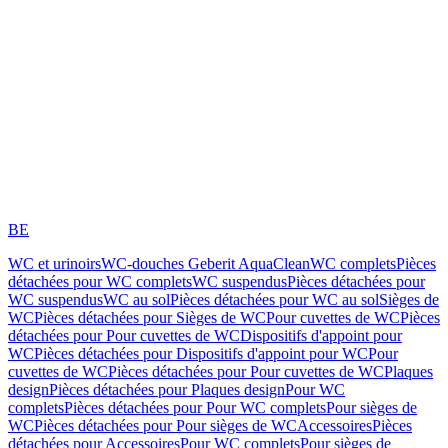
BE
WC et urinoirs
WC-douches Geberit AquaClean
WC complets
Pièces
détachées pour WC complets
WC suspendus
Pièces détachées pour
WC suspendus
WC au sol
Pièces détachées pour WC au sol
Sièges de
WC
Pièces détachées pour Sièges de WC
Pour cuvettes de WC
Pièces
détachées pour Pour cuvettes de WC
Dispositifs d'appoint pour
WC
Pièces détachées pour Dispositifs d'appoint pour WC
Pour
cuvettes de WC
Pièces détachées pour Pour cuvettes de WC
Plaques
design
Pièces détachées pour Plaques design
Pour WC
complets
Pièces détachées pour Pour WC complets
Pour sièges de
WC
Pièces détachées pour Pour sièges de WC
Accessoires
Pièces
détachées pour Accessoires
Pour WC complets
Pour sièges de