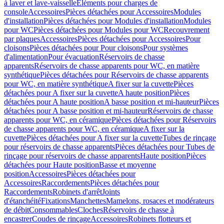
à laver et lave-vaisselle
Eléments pour charges de
console
Accessoires
Pièces détachées pour Accessoires
Modules
d'installation
Pièces détachées pour Modules d'installation
Modules
pour WC
Pièces détachées pour Modules pour WC
Recouvrement
par plaques
Accessoires
Pièces détachées pour Accessoires
Pour
cloisons
Pièces détachées pour Pour cloisons
Pour systèmes
d'alimentation
Pour évacuation
Réservoirs de chasse
apparents
Réservoirs de chasse apparents pour WC, en matière
synthétique
Pièces détachées pour Réservoirs de chasse apparents
pour WC, en matière synthétique
A fixer sur la cuvette
Pièces
détachées pour A fixer sur la cuvette
A haute position
Pièces
détachées pour A haute position
A basse position et mi-hauteur
Pièces
détachées pour A basse position et mi-hauteur
Réservoirs de chasse
apparents pour WC, en céramique
Pièces détachées pour Réservoirs
de chasse apparents pour WC, en céramique
A fixer sur la
cuvette
Pièces détachées pour A fixer sur la cuvette
Tubes de rinçage
pour réservoirs de chasse apparents
Pièces détachées pour Tubes de
rinçage pour réservoirs de chasse apparents
Haute position
Pièces
détachées pour Haute position
Basse et moyenne
position
Accessoires
Pièces détachées pour
Accessoires
Raccordements
Pièces détachées pour
Raccordements
Robinets d'arrêt
Joints
d'étanchéité
Fixations
Manchettes
Mamelons, rosaces et modérateurs
de débit
Consommables
Cloches
Réservoirs de chasse à
encastrer
Coudes de rinçage
Accessoires
Robinets flotteurs et