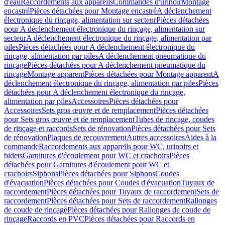
d'eau
Raccordements aux appareils
Commandes d'urinoir
Montage
encastré
Pièces détachées pour Montage encastré
A déclenchement
électronique du rinçage, alimentation sur secteur
Pièces détachées
pour A déclenchement électronique du rinçage, alimentation sur
secteur
A déclenchement électronique du rinçage, alimentation par
piles
Pièces détachées pour A déclenchement électronique du
rinçage, alimentation par piles
A déclenchement pneumatique du
rinçage
Pièces détachées pour A déclenchement pneumatique du
rinçage
Montage apparent
Pièces détachées pour Montage apparent
A
déclenchement électronique du rinçage, alimentation par piles
Pièces
détachées pour A déclenchement électronique du rinçage,
alimentation par piles
Accessoires
Pièces détachées pour
Accessoires
Sets gros œuvre et de remplacement
Pièces détachées
pour Sets gros œuvre et de remplacement
Tubes de rinçage, coudes
de rinçage et raccords
Sets de rénovation
Pièces détachées pour Sets
de rénovation
Plaques de recouvrement
Autres accessoires
Aides à la
commande
Raccordements aux appareils pour WC, urinoirs et
bidets
Garnitures d'écoulement pour WC et crachoirs
Pièces
détachées pour Garnitures d'écoulement pour WC et
crachoirs
Siphons
Pièces détachées pour Siphons
Coudes
d'évacuation
Pièces détachées pour Coudes d'évacuation
Tuyaux de
raccordement
Pièces détachées pour Tuyaux de raccordement
Sets de
raccordement
Pièces détachées pour Sets de raccordement
Rallonges
de coude de rinçage
Pièces détachées pour Rallonges de coude de
rinçage
Raccords en PVC
Pièces détachées pour Raccords en