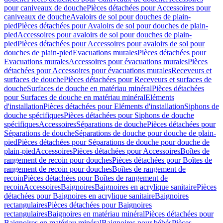
pour caniveaux de douche
Pièces détachées pour Accessoires pour
caniveaux de douche
Avaloirs de sol pour douches de plain-
pied
Pièces détachées pour Avaloirs de sol pour douches de plain-
pied
Accessoires pour avaloirs de sol pour douches de plain-
pied
Pièces détachées pour Accessoires pour avaloirs de sol pour
douches de plain-pied
Evacuations murales
Pièces détachées pour
Evacuations murales
Accessoires pour évacuations murales
Pièces
détachées pour Accessoires pour évacuations murales
Receveurs et
surfaces de douche
Pièces détachées pour Receveurs et surfaces de
douche
Surfaces de douche en matériau minéral
Pièces détachées
pour Surfaces de douche en matériau minéral
Eléments
d'installation
Pièces détachées pour Eléments d'installation
Siphons de
douche spécifiques
Pièces détachées pour Siphons de douche
spécifiques
Accessoires
Séparations de douche
Pièces détachées pour
Séparations de douche
Séparations de douche pour douche de plain-
pied
Pièces détachées pour Séparations de douche pour douche de
plain-pied
Accessoires
Pièces détachées pour Accessoires
Boîtes de
rangement de recoin pour douches
Pièces détachées pour Boîtes de
rangement de recoin pour douches
Boîtes de rangement de
recoin
Pièces détachées pour Boîtes de rangement de
recoin
Accessoires
Baignoires
Baignoires en acrylique sanitaire
Pièces
détachées pour Baignoires en acrylique sanitaire
Baignoires
rectangulaires
Pièces détachées pour Baignoires
rectangulaires
Baignoires en matériau minéral
Pièces détachées pour
Baignoires en matériau minéral
Baignoires pour bébés
Pièces