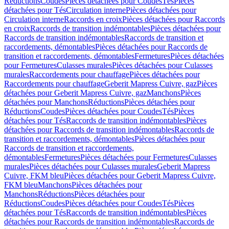
Réductions
Coudes
Pièces détachées pour Coudes
Tés
Pièces
détachées pour Tés
Circulation interne
Pièces détachées pour
Circulation interne
Raccords en croix
Pièces détachées pour Raccords
en croix
Raccords de transition indémontables
Pièces détachées pour
Raccords de transition indémontables
Raccords de transition et
raccordements, démontables
Pièces détachées pour Raccords de
transition et raccordements, démontables
Fermetures
Pièces détachées
pour Fermetures
Culasses murales
Pièces détachées pour Culasses
murales
Raccordements pour chauffage
Pièces détachées pour
Raccordements pour chauffage
Geberit Mapress Cuivre, gaz
Pièces
détachées pour Geberit Mapress Cuivre, gaz
Manchons
Pièces
détachées pour Manchons
Réductions
Pièces détachées pour
Réductions
Coudes
Pièces détachées pour Coudes
Tés
Pièces
détachées pour Tés
Raccords de transition indémontables
Pièces
détachées pour Raccords de transition indémontables
Raccords de
transition et raccordements, démontables
Pièces détachées pour
Raccords de transition et raccordements,
démontables
Fermetures
Pièces détachées pour Fermetures
Culasses
murales
Pièces détachées pour Culasses murales
Geberit Mapress
Cuivre, FKM bleu
Pièces détachées pour Geberit Mapress Cuivre,
FKM bleu
Manchons
Pièces détachées pour
Manchons
Réductions
Pièces détachées pour
Réductions
Coudes
Pièces détachées pour Coudes
Tés
Pièces
détachées pour Tés
Raccords de transition indémontables
Pièces
détachées pour Raccords de transition indémontables
Raccords de