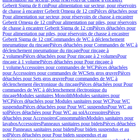
Geberit Sigma de 8 cm
Pour alimentation sur secteur, pour réservoirs
de chasse à encastrer Geberit Omega de 12 cm
Pièces détachées pour
Pour alimentation sur secteur, pour réservoirs de chasse à encastrer
Geberit Omega de 12 cm
Pour alimentation par piles, pour réservoirs
de chasse à encastrer Geberit Sigma de 12 cm
Pièces détachées pour
Pour alimentation par piles, pour réservoirs de chasse à encastrer
Geberit Sigma de 12 cm
Commandes de WC à déclenchement
pneumatique du rinçage
Pièces détachées pour Commandes de WC à
déclenchement pneumatique du rinçage
Pour rinçage à
2 volumes
Pièces détachées pour Pour rinçage à 2 volumes
Pour
rinçage à 1 volume
Pièces détachées pour Pour rinçage à
1 volume
Accessoires pour commandes de WC
Pièces détachées
pour Accessoires pour commandes de WC
Sets gros œuvre
Pièces
détachées pour Sets gros œuvre
Pour commandes de WC à
déclenchement électronique du rinçage
Pièces détachées pour Pour
commandes de WC à déclenchement électronique du
rinçage
Modules sanitaires Monolith
Modules sanitaires pour
WC
Pièces détachées pour Modules sanitaires pour WC
Pour WC
suspendus
Pièces détachées pour Pour WC suspendus
Pour WC au
sol
Pièces détachées pour Pour WC au sol
Accessoires
Pièces
détachées pour Accessoires
Consommables
Modules sanitaires pour
lavabos
Accessoires
Panneaux sanitaires pour bidets
Pièces détachées
pour Panneaux sanitaires pour bidets
Pour bidets suspendus et au
sol
Pièces détachées pour Pour bidets suspendus et au