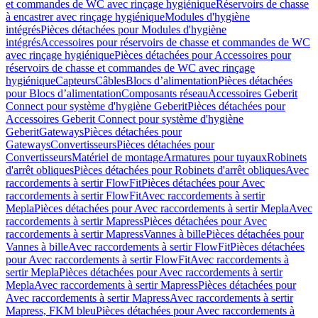
et commandes de WC avec rinçage hygiénique
Réservoirs de chasse
à encastrer avec rinçage hygiénique
Modules d'hygiène
intégrés
Pièces détachées pour Modules d'hygiène
intégrés
Accessoires pour réservoirs de chasse et commandes de WC
avec rinçage hygiénique
Pièces détachées pour Accessoires pour
réservoirs de chasse et commandes de WC avec rinçage
hygiénique
Capteurs
Câbles
Blocs d’alimentation
Pièces détachées
pour Blocs d’alimentation
Composants réseau
Accessoires Geberit
Connect pour système d'hygiène Geberit
Pièces détachées pour
Accessoires Geberit Connect pour système d'hygiène
Geberit
Gateways
Pièces détachées pour
Gateways
Convertisseurs
Pièces détachées pour
Convertisseurs
Matériel de montage
Armatures pour tuyaux
Robinets
d'arrêt obliques
Pièces détachées pour Robinets d'arrêt obliques
Avec
raccordements à sertir FlowFit
Pièces détachées pour Avec
raccordements à sertir FlowFit
Avec raccordements à sertir
Mepla
Pièces détachées pour Avec raccordements à sertir Mepla
Avec
raccordements à sertir Mapress
Pièces détachées pour Avec
raccordements à sertir Mapress
Vannes à bille
Pièces détachées pour
Vannes à bille
Avec raccordements à sertir FlowFit
Pièces détachées
pour Avec raccordements à sertir FlowFit
Avec raccordements à
sertir Mepla
Pièces détachées pour Avec raccordements à sertir
Mepla
Avec raccordements à sertir Mapress
Pièces détachées pour
Avec raccordements à sertir Mapress
Avec raccordements à sertir
Mapress, FKM bleu
Pièces détachées pour Avec raccordements à