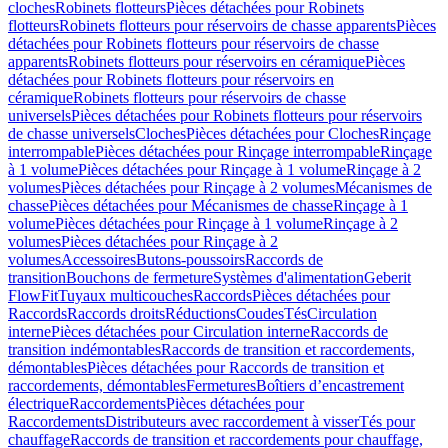
cloches
Robinets flotteurs
Pièces détachées pour Robinets
flotteurs
Robinets flotteurs pour réservoirs de chasse apparents
Pièces
détachées pour Robinets flotteurs pour réservoirs de chasse
apparents
Robinets flotteurs pour réservoirs en céramique
Pièces
détachées pour Robinets flotteurs pour réservoirs en
céramique
Robinets flotteurs pour réservoirs de chasse
universels
Pièces détachées pour Robinets flotteurs pour réservoirs
de chasse universels
Cloches
Pièces détachées pour Cloches
Rinçage
interrompable
Pièces détachées pour Rinçage interrompable
Rinçage
à 1 volume
Pièces détachées pour Rinçage à 1 volume
Rinçage à 2
volumes
Pièces détachées pour Rinçage à 2 volumes
Mécanismes de
chasse
Pièces détachées pour Mécanismes de chasse
Rinçage à 1
volume
Pièces détachées pour Rinçage à 1 volume
Rinçage à 2
volumes
Pièces détachées pour Rinçage à 2
volumes
Accessoires
Butons-poussoirs
Raccords de
transition
Bouchons de fermeture
Systèmes d'alimentation
Geberit
FlowFit
Tuyaux multicouches
Raccords
Pièces détachées pour
Raccords
Raccords droits
Réductions
Coudes
Tés
Circulation
interne
Pièces détachées pour Circulation interne
Raccords de
transition indémontables
Raccords de transition et raccordements,
démontables
Pièces détachées pour Raccords de transition et
raccordements, démontables
Fermetures
Boîtiers d’encastrement
électrique
Raccordements
Pièces détachées pour
Raccordements
Distributeurs avec raccordement à visser
Tés pour
chauffage
Raccords de transition et raccordements pour chauffage,