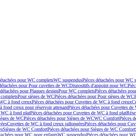
détachées pour WC complets
WC suspendus
Pièces détachées pour WC 
détachées pour Pour cuvettes de WC
Dispositifs d'appoint pour WC
Pièc
 détachées pour Plaques design
Pour WC complets
Pièces détachées po
complets
Pour sièges de WC
Pièces détachées pour Pour sièges de WC
 WC à fond creux
Pièces détachées pour Cuvettes de WC à fond creux
Cu
 fond creux pour réservoir attenant
Pièces détachées pour Cuvettes de 
 WC à fond plat
Pièces détachées pour Cuvettes de WC à fond plat
Rése
ièges de WC
Pièces détachées pour Sièges de WC
WC Comfort
Pièces 
vées
Cuvettes de WC à fond creux rallongées
Pièces détachées pour Cuv
es
Sièges de WC Comfort
Pièces détachées pour Sièges de WC Comfort
tachées pour WC pour enfants
WC suspendus
Pièces détachées pour W