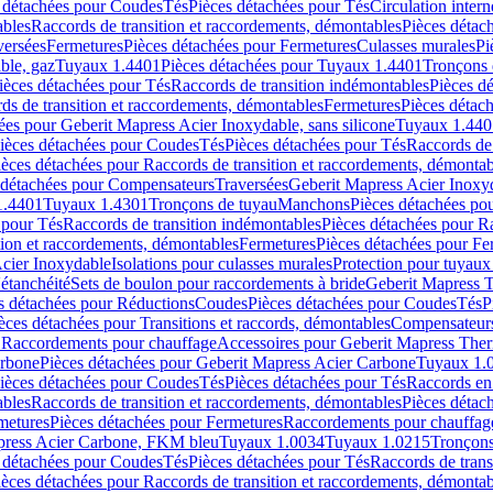
 détachées pour Coudes
Tés
Pièces détachées pour Tés
Circulation intern
ables
Raccords de transition et raccordements, démontables
Pièces détac
versées
Fermetures
Pièces détachées pour Fermetures
Culasses murales
Pi
ble, gaz
Tuyaux 1.4401
Pièces détachées pour Tuyaux 1.4401
Tronçons 
ièces détachées pour Tés
Raccords de transition indémontables
Pièces d
ds de transition et raccordements, démontables
Fermetures
Pièces détac
ées pour Geberit Mapress Acier Inoxydable, sans silicone
Tuyaux 1.440
ièces détachées pour Coudes
Tés
Pièces détachées pour Tés
Raccords de 
ièces détachées pour Raccords de transition et raccordements, démontab
 détachées pour Compensateurs
Traversées
Geberit Mapress Acier Inox
1.4401
Tuyaux 1.4301
Tronçons de tuyau
Manchons
Pièces détachées p
 pour Tés
Raccords de transition indémontables
Pièces détachées pour Ra
tion et raccordements, démontables
Fermetures
Pièces détachées pour Fe
Acier Inoxydable
Isolations pour culasses murales
Protection pour tuyaux
'étanchéité
Sets de boulon pour raccordements à bride
Geberit Mapress 
s détachées pour Réductions
Coudes
Pièces détachées pour Coudes
Tés
P
èces détachées pour Transitions et raccords, démontables
Compensateur
r Raccordements pour chauffage
Accessoires pour Geberit Mapress The
arbone
Pièces détachées pour Geberit Mapress Acier Carbone
Tuyaux 1.
ièces détachées pour Coudes
Tés
Pièces détachées pour Tés
Raccords en
ables
Raccords de transition et raccordements, démontables
Pièces détac
metures
Pièces détachées pour Fermetures
Raccordements pour chauffag
apress Acier Carbone, FKM bleu
Tuyaux 1.0034
Tuyaux 1.0215
Tronçons
 détachées pour Coudes
Tés
Pièces détachées pour Tés
Raccords de trans
ièces détachées pour Raccords de transition et raccordements, démontab