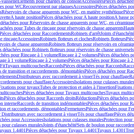
-vaisselle
Eléments pour charges de console
Accessoires
Pièces détachée
les pour WC
Recouvrement par plaques
Accessoires
Pièces détachées po
s
Réservoirs de chasse apparents pour WC, en matière synthétique
Pièce
uvette
A haute position
Pièces détachées pour A haute position
A basse po
 détachées pour Réservoirs de chasse apparents pour WC, en céramiqu
tachées pour Tubes de rinçage pour réservoirs de chasse apparents
Haute
Pièces détachées pour Raccordements
Robinets d'arrêt
Joints d'étanchéit
e rinçage
Accessoires
Robinets flotteurs et cloches
Robinets flotteurs
Pièc
rvoirs de chasse apparents
Robinets flotteurs pour réservoirs en céramiq
s détachées pour Robinets flotteurs pour réservoirs de chasse universels
achées pour Rinçage à 1 volume
Rinçage à 2 volumes
Pièces détachées p
çage à 1 volume
Rinçage à 2 volumes
Pièces détachées pour Rinçage à 
Fit
Tuyaux multicouches
Raccords
Pièces détachées pour Raccords
Racco
 de transition et raccordements, démontables
Pièces détachées pour Rac
ordements
Distributeurs avec raccordement à visser
Tés pour chauffage
Ra
ccordements pour chauffage
Accessoires
Isolations pour culasses murale
Fixations pour tuyaux
Tubes de protection et aides à l'insertion
Fixations
ulticouches
Pièces détachées pour Tuyaux multicouches
Tuyaux multic
ts
Pièces détachées pour Raccords droits
Réductions
Pièces détachées p
on interne
Raccords de transition indémontables
Pièces détachées pour Ra
tion et raccordements, démontables
Fermetures
Pièces détachées pour Fe
 Distributeurs avec raccordement à visser
Tés pour chauffage
Pièces dét
achées pour Accessoires
Isolations pour culasses murales
Protection pour 
s pour culasses murales
Joints d'étanchéité
Sets de boulon pour raccordem
uyaux 1.4401
Pièces détachées pour Tuyaux 1.4401
Tuyaux 1.4301
Tron