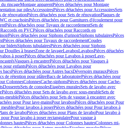
 du rinçage
Montage apparent
Pièces détachées pour Montage
entation par piles
Accessoires
Pièces détachées pour Accessoires
Sets
s de rénovation
Pièces détachées pour Sets de rénovation
Plaques de
 WC et crachoirs
Pièces détachées pour Garnitures d'écoulement pour
ent
Pièces détachées pour Tuyaux de raccordement
Sets de
e
Raccords en PVC
Pièces détachées pour Raccords en
inoir
Pièces détachées pour Siphons d'urinoir
Siphons tubulaires
Pièces
nt
Pièces détachées pour Tuyaux de raccordement
Coudes
our bidets
Siphons tubulaires
Pièces détachées pour Siphons
ur Douilles à braser
Zone de lavage
Lavabos
Lavabos
Pièces détachées
vabos à poser
Pièces détachées pour Lavabos à poser
Lave-
ncastrés
Vasques à encastrer
Pièces détachées pour Vasques à
s pour enfants
Pièces détachées pour Lavabos pour
s bacs
Pièces détachées pour Autres bacs
Déversoirs muraux
Pièces
cs de rétention pour plâtre
Bacs de laboratoire
Pièces détachées pour
pour Colonnes
Colonnes
Cache-siphons
Pièces détachées pour Cache-
ts
Dosserets
Sets de consoles
Etagères murales
Sets de lavabo avec
e
Pièces détachées pour Sets de lavabo avec sous-meuble
Sets de
ous-meuble
Pièces détachées pour Sets de vasque à encastrer avec
tachées pour Pour lave-mains
Pour lavabos
Pièces détachées pour Pour
r meubles
Pour lavabos à poser
Pièces détachées pour Pour lavabos à
Plans de lavabo
Pièces détachées pour Plans de lavabo
Pour lavabo à
 pour Pour lavabo à poser rectangulaire
Pour vasque à
lonnes hautes
Pièces détachées pour Colonnes hautes
Colonnes mi-
s
Pièces détachées pour Autres meubles
Etagères murales
Pièces