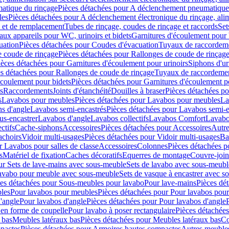
atique du rinçage
Pièces détachées pour A déclenchement pneumatique
les
Pièces détachées pour A déclenchement électronique du rinçage, alim
e et de remplacement
Tubes de rinçage, coudes de rinçage et raccords
Set
ux appareils pour WC, urinoirs et bidets
Garnitures d'écoulement pour
uation
Pièces détachées pour Coudes d'évacuation
Tuyaux de raccordem
e coude de rinçage
Pièces détachées pour Rallonges de coude de rinçag
ièces détachées pour Garnitures d'écoulement pour urinoirs
Siphons d'ur
s détachées pour Rallonges de coude de rinçage
Tuyaux de raccordeme
écoulement pour bidets
Pièces détachées pour Garnitures d'écoulement p
s
Raccordements
Joints d'étanchéité
Douilles à braser
Pièces détachées po
s
Lavabos pour meubles
Pièces détachées pour Lavabos pour meubles
La
s d'angle
Lavabos semi-encastrés
Pièces détachées pour Lavabos semi-e
us-encastrer
Lavabos d'angle
Lavabos collectifs
Lavabos Comfort
Lavabo
ctifs
Cache-siphons
Accessoires
Pièces détachées pour Accessoires
Autre
achoirs
Vidoir multi-usages
Pièces détachées pour Vidoir multi-usages
Ba
r Lavabos pour salles de classe
Accessoires
Colonnes
Pièces détachées 
s
Matériel de fixation
Caches décoratifs
Equerres de montage
Couvre-join
ur Sets de lave-mains avec sous-meuble
Sets de lavabo avec sous-meubl
 lavabo pour meuble avec sous-meuble
Sets de vasque à encastrer avec s
es détachées pour Sous-meubles pour lavabo
Pour lave-mains
Pièces dé
bles
Pour lavabos pour meubles
Pièces détachées pour Pour lavabos pou
'angle
Pour lavabos d'angle
Pièces détachées pour Pour lavabos d'angle
 en forme de coupelle
Pour lavabo à poser rectangulaire
Pièces détachées
 bas
Meubles latéraux bas
Pièces détachées pour Meubles latéraux bas
Co
pactes
Pièces détachées pour Armoires hautes compactes
Autres meuble