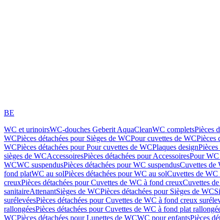
BE
WC et urinoirs
WC-douches Geberit AquaClean
WC complets
Pièces 
WC
Pièces détachées pour Sièges de WC
Pour cuvettes de WC
Pièces 
WC
Pièces détachées pour Pour cuvettes de WC
Plaques design
Pièces
sièges de WC
Accessoires
Pièces détachées pour Accessoires
Pour WC 
WC
WC suspendus
Pièces détachées pour WC suspendus
Cuvettes de
fond plat
WC au sol
Pièces détachées pour WC au sol
Cuvettes de WC à
creux
Pièces détachées pour Cuvettes de WC à fond creux
Cuvettes de
sanitaire
Attenant
Sièges de WC
Pièces détachées pour Sièges de WC
S
surélevées
Pièces détachées pour Cuvettes de WC à fond creux suréle
rallongées
Pièces détachées pour Cuvettes de WC à fond plat rallongé
WC
Pièces détachées pour Lunettes de WC
WC pour enfants
Pièces dé