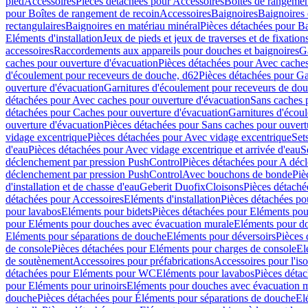
pied
Accessoires
Pièces détachées pour Accessoires
Boîtes de rangemen
pour Boîtes de rangement de recoin
Accessoires
Baignoires
Baignoires 
rectangulaires
Baignoires en matériau minéral
Pièces détachées pour Ba
Eléments d'installation
Jeux de pieds et jeux de traverses et de fixatio
accessoires
Raccordements aux appareils pour douches et baignoires
G
caches pour ouverture d'évacuation
Pièces détachées pour Avec caches
d'écoulement pour receveurs de douche, d62
Pièces détachées pour Ga
ouverture d'évacuation
Garnitures d'écoulement pour receveurs de do
détachées pour Avec caches pour ouverture d'évacuation
Sans caches 
détachées pour Caches pour ouverture d'évacuation
Garnitures d'écou
ouverture d'évacuation
Pièces détachées pour Sans caches pour ouvert
vidage excentrique
Pièces détachées pour Avec vidage excentrique
Set
d'eau
Pièces détachées pour Avec vidage excentrique et arrivée d'eau
S
déclenchement par pression PushControl
Pièces détachées pour A déc
déclenchement par pression PushControl
Avec bouchons de bonde
Piè
d'installation et de chasse d'eau
Geberit Duofix
Cloisons
Pièces détaché
détachées pour Accessoires
Eléments d'installation
Pièces détachées pou
pour lavabos
Eléments pour bidets
Pièces détachées pour Eléments pou
pour Eléments pour douches avec évacuation murale
Eléments pour do
Eléments pour séparations de douche
Eléments pour déversoirs
Pièces 
de console
Pièces détachées pour Eléments pour charges de console
El
de soutènement
Accessoires pour préfabrications
Accessoires pour l'is
détachées pour Eléments pour WC
Eléments pour lavabos
Pièces déta
pour Eléments pour urinoirs
Eléments pour douches avec évacuation 
douche
Pièces détachées pour Éléments pour séparations de douche
El