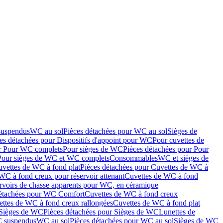
suspendus
WC au sol
Pièces détachées pour WC au sol
Sièges de
es détachées pour Dispositifs d'appoint pour WC
Pour cuvettes de
ur Pour WC complets
Pour sièges de WC
Pièces détachées pour Pour
Pour sièges de WC et WC complets
Consommables
WC et sièges de
vettes de WC à fond plat
Pièces détachées pour Cuvettes de WC à
WC à fond creux pour réservoir attenant
Cuvettes de WC à fond
rvoirs de chasse apparents pour WC, en céramique
détachées pour WC Comfort
Cuvettes de WC à fond creux
ettes de WC à fond creux rallongées
Cuvettes de WC à fond plat
Sièges de WC
Pièces détachées pour Sièges de WC
Lunettes de
C suspendus
WC au sol
Pièces détachées pour WC au sol
Sièges de WC