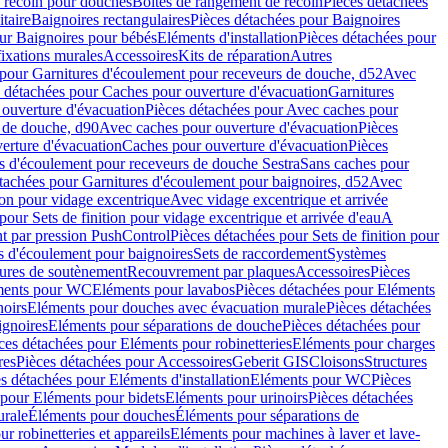
e recoin pour douches
Boîtes de rangement de recoin
Pièces détachées
taire
Baignoires rectangulaires
Pièces détachées pour Baignoires
ur Baignoires pour bébés
Eléments d'installation
Pièces détachées pour
fixations murales
Accessoires
Kits de réparation
Autres
 pour Garnitures d'écoulement pour receveurs de douche, d52
Avec
 détachées pour Caches pour ouverture d'évacuation
Garnitures
ouverture d'évacuation
Pièces détachées pour Avec caches pour
s de douche, d90
Avec caches pour ouverture d'évacuation
Pièces
erture d'évacuation
Caches pour ouverture d'évacuation
Pièces
s d'écoulement pour receveurs de douche Sestra
Sans caches pour
tachées pour Garnitures d'écoulement pour baignoires, d52
Avec
ion pour vidage excentrique
Avec vidage excentrique et arrivée
pour Sets de finition pour vidage excentrique et arrivée d'eau
A
nt par pression PushControl
Pièces détachées pour Sets de finition pour
s d'écoulement pour baignoires
Sets de raccordement
Systèmes
tures de soutènement
Recouvrement par plaques
Accessoires
Pièces
éments pour WC
Eléments pour lavabos
Pièces détachées pour Eléments
noirs
Eléments pour douches avec évacuation murale
Pièces détachées
ignoires
Eléments pour séparations de douche
Pièces détachées pour
ces détachées pour Eléments pour robinetteries
Eléments pour charges
res
Pièces détachées pour Accessoires
Geberit GIS
Cloisons
Structures
s détachées pour Eléments d'installation
Eléments pour WC
Pièces
 pour Eléments pour bidets
Eléments pour urinoirs
Pièces détachées
urale
Éléments pour douches
Éléments pour séparations de
r robinetteries et appareils
Eléments pour machines à laver et lave-