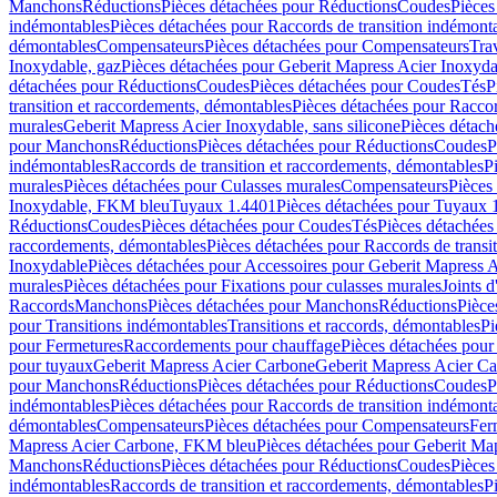
Manchons
Réductions
Pièces détachées pour Réductions
Coudes
Pièces
indémontables
Pièces détachées pour Raccords de transition indémont
démontables
Compensateurs
Pièces détachées pour Compensateurs
Tra
Inoxydable, gaz
Pièces détachées pour Geberit Mapress Acier Inoxyda
détachées pour Réductions
Coudes
Pièces détachées pour Coudes
Tés
P
transition et raccordements, démontables
Pièces détachées pour Raccor
murales
Geberit Mapress Acier Inoxydable, sans silicone
Pièces détach
pour Manchons
Réductions
Pièces détachées pour Réductions
Coudes
P
indémontables
Raccords de transition et raccordements, démontables
P
murales
Pièces détachées pour Culasses murales
Compensateurs
Pièces
Inoxydable, FKM bleu
Tuyaux 1.4401
Pièces détachées pour Tuyaux 
Réductions
Coudes
Pièces détachées pour Coudes
Tés
Pièces détachées
raccordements, démontables
Pièces détachées pour Raccords de transi
Inoxydable
Pièces détachées pour Accessoires pour Geberit Mapress 
murales
Pièces détachées pour Fixations pour culasses murales
Joints d
Raccords
Manchons
Pièces détachées pour Manchons
Réductions
Pièce
pour Transitions indémontables
Transitions et raccords, démontables
Pi
pour Fermetures
Raccordements pour chauffage
Pièces détachées pou
pour tuyaux
Geberit Mapress Acier Carbone
Geberit Mapress Acier C
pour Manchons
Réductions
Pièces détachées pour Réductions
Coudes
P
indémontables
Pièces détachées pour Raccords de transition indémont
démontables
Compensateurs
Pièces détachées pour Compensateurs
Fer
Mapress Acier Carbone, FKM bleu
Pièces détachées pour Geberit M
Manchons
Réductions
Pièces détachées pour Réductions
Coudes
Pièces
indémontables
Raccords de transition et raccordements, démontables
P