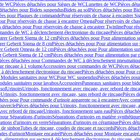
 de WC
Pièces détachées pour Sièges de WC
Lunettes de WC
Pièces dét
détachées pour Bidets suspendus
Bidets au sol
Pièces détachées pour Bid
hées pour Plaques de commande
Pour réservoirs de chasse à encastrer S
our Pour réservoirs de chasse à encastrer Omega
Pour réservoirs de cha
s détachées pour Pour réservoirs de chasse à encastrer Twinline
Pour rés
andes de WC à déclenchement électronique du rinçage
Pièces détach
astrer Geberit Sigma de 12 cm
Pièces détachées pour Pour alimentation su
strer Geberit Sigma de 8 cm
Pièces détachées pour Pour alimentation sur 
trer Geberit Omega de 12 cm
Pièces détachées pour Pour alimentation sur
rer Geberit Sigma de 12 cm
Pièces détachées pour Pour alimentation par p
ièces détachées pour Commandes de WC à déclenchement pneumatique
ur rinçage à 1 volume
Accessoires pour commandes de WC
Pièces dét
 déclenchement électronique du rinçage
Pièces détachées pour Pour 
r Modules sanitaires pour WC
Pour WC suspendus
Pièces détachées po
dules sanitaires pour lavabos
Accessoires
Panneaux sanitaires pour bide
sol
Urinoirs
Urinoirs, fonctionnement avec rinçage, avec rebord de rinç
e
Urinoirs, fonctionnement avec rinçage, sans rebord de rinçage
Pièces d
chées pour Pour commande d'urinoir apparente ou à encastrer
Avec comma
ouvercle
Pièces détachées pour Urinoirs, fonctionnement avec rinçage, 
Avec rebord de rinçage
Urinoirs, fonctionnement sans eau
Pièces détaché
pour Séparations d'urinoirs
Séparations d'urinoirs en matière synthétique
tions d'urinoirs en verre
Séparations d'urinoirs en céramique
Pièces dét
s de siphon
Tubes de rinçage, coudes de rinçage et raccords
Pièces détac
es d'urinoir
Montage encastré
Pièces détachées pour Montage encastré
, alimentation sur secteur
A déclenchement électronique du rinçage, ali