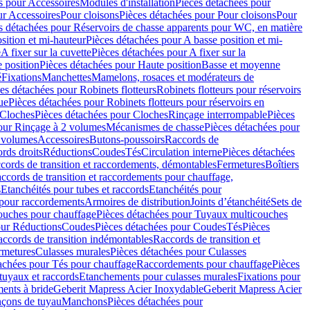
s pour Accessoires
Modules d'installation
Pièces détachées pour
ur Accessoires
Pour cloisons
Pièces détachées pour Pour cloisons
Pour
s détachées pour Réservoirs de chasse apparents pour WC, en matière
sition et mi-hauteur
Pièces détachées pour A basse position et mi-
e
A fixer sur la cuvette
Pièces détachées pour A fixer sur la
 position
Pièces détachées pour Haute position
Basse et moyenne
é
Fixations
Manchettes
Mamelons, rosaces et modérateurs de
es détachées pour Robinets flotteurs
Robinets flotteurs pour réservoirs
ue
Pièces détachées pour Robinets flotteurs pour réservoirs en
Cloches
Pièces détachées pour Cloches
Rinçage interrompable
Pièces
our Rinçage à 2 volumes
Mécanismes de chasse
Pièces détachées pour
2 volumes
Accessoires
Butons-poussoirs
Raccords de
rds droits
Réductions
Coudes
Tés
Circulation interne
Pièces détachées
cords de transition et raccordements, démontables
Fermetures
Boîtiers
ccords de transition et raccordements pour chauffage,
s
Etanchéités pour tubes et raccords
Etanchéités pour
 pour raccordements
Armoires de distribution
Joints d’étanchéité
Sets de
ouches pour chauffage
Pièces détachées pour Tuyaux multicouches
our Réductions
Coudes
Pièces détachées pour Coudes
Tés
Pièces
ccords de transition indémontables
Raccords de transition et
rmetures
Culasses murales
Pièces détachées pour Culasses
achées pour Tés pour chauffage
Raccordements pour chauffage
Pièces
tuyaux et raccords
Etanchements pour culasses murales
Fixations pour
ents à bride
Geberit Mapress Acier Inoxydable
Geberit Mapress Acier
çons de tuyau
Manchons
Pièces détachées pour