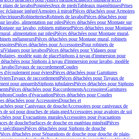
r plans de lavabo
Poignées
Jeux de pieds
Tableaux magnétiques
Prises
ec éclairage intégré
Armoires à miroir
Pièces détachées pour Armoires
 électriques
Robinetteries
Robinets de lavabo
Pièces détachées pour
ur lavabo, alimentation par piles
Pièces détachées pour Montage sur
ontage sur lavabo, robinets mitigeur
Pièces détachées pour Montage
ural, alimentation par piles
Pièces détachées pour Montage mural,
binets mélangeurs
Pièces détachées pour Montage mural, robinets
essoires
Pièces détachées pour Accessoires
Pour robinets de
ral
Vidages pour lavabos
Pièces détachées pour Vidages pour
bulaires, modèle gain de place
Siphons à tuyau d'immersion pour
 détachées pour Siphons à tuyau d'immersion pour lavabo, modèle
 lavabo
Tuyaux de raccordement
Coudes
es d'écoulement pour éviers
Pièces détachées pour Garnitures
éviers
Tuyaux de raccordement
Pièces détachées pour Tuyaux de
ment pour appareils
Siphons tubulaires
Pièces détachées pour Siphons
ents
Pièces détachées pour Raccordements
Accessoires
Garnitures
Siphons
Coudes d'évacuation
Pièces détachées pour Coudes
ces détachées pour Accessoires
Douches et
tachées pour Caniveaux de douche
Accessoires pour caniveaux de
s de sol pour douches de plain-pied
Accessoires pour avaloirs de sol
achées pour Evacuations murales
Accessoires pour évacuations
faces de douche
Surfaces de douche en matériau minéral
Pièces
 spécifiques
Pièces détachées pour Siphons de douche
Pièces détachées pour Séparations de douche pour douche de plain-