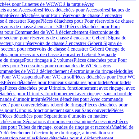
achées pour Lunettes de WC
WC à la turque
Avec
ets au sol
Accessoires
Pièces détachées pour Accessoires
Plaques de
igma
Pièces détachées pour Pour réservoirs de chasse à encastrer
sse à encastrer Kappa
Pièces détachées pour Pour réservoirs de chasse
ervoirs de chasse à encastrer 300T
Pièces détachées pour Pour
ées pour Commandes de WC à déclenchement électronique du
r secteur, pour réservoirs de chasse à encastrer Geberit Sigma de
secteur, pour réservoirs de chasse à encastrer Geberit Sigma de
 secteur, pour réservoirs de chasse à encastrer Geberit Omega de
iles, pour réservoirs de chasse à encastrer Geberit Sigma de
 du rinçage
Pour rinçage à 2 volumes
Pièces détachées pour Pour
achées pour Accessoires pour commandes de WC
Sets gros
commandes de WC à déclenchement électronique du rinçage
Modules
ur Pour WC suspendus
Pour WC au sol
Pièces détachées pour Pour WC
ts
Pièces détachées pour Panneaux sanitaires pour bidets
Pour bidets
age
Pièces détachées pour Urinoirs, fonctionnement avec rinçage, avec
étachées pour Urinoirs, fonctionnement avec rinçage, sans rebord de
nde d'urinoir intégrée
Pièces détachées pour Avec commande
avec / pour couvercle
Sans rebord de rinçage
Pièces détachées pour
es pour Urinoirs, fonctionnement sans eau
Sans couvercle
Pièces
Pièces détachées pour Séparations d'urinoirs en matière
achées pour Séparations d'urinoirs en céramique
Accessoires
Pièces
hées pour Tubes de rinçage, coudes de rinçage et raccords
Matériel de
A déclenchement électronique du rinçage, alimentation sur
mentation par piles
Pièces détachées pour A déclenchement