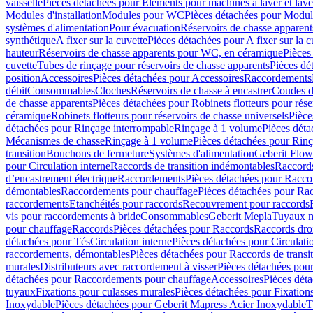
vaisselle
Pièces détachées pour Eléments pour machines à laver et lave
Modules d'installation
Modules pour WC
Pièces détachées pour Modu
systèmes d'alimentation
Pour évacuation
Réservoirs de chasse apparent
synthétique
A fixer sur la cuvette
Pièces détachées pour A fixer sur la c
hauteur
Réservoirs de chasse apparents pour WC, en céramique
Pièces
cuvette
Tubes de rinçage pour réservoirs de chasse apparents
Pièces dé
position
Accessoires
Pièces détachées pour Accessoires
Raccordements
débit
Consommables
Cloches
Réservoirs de chasse à encastrer
Coudes d
de chasse apparents
Pièces détachées pour Robinets flotteurs pour rése
céramique
Robinets flotteurs pour réservoirs de chasse universels
Pièce
détachées pour Rinçage interrompable
Rinçage à 1 volume
Pièces dét
Mécanismes de chasse
Rinçage à 1 volume
Pièces détachées pour Rin
transition
Bouchons de fermeture
Systèmes d'alimentation
Geberit Flow
pour Circulation interne
Raccords de transition indémontables
Raccords
d’encastrement électrique
Raccordements
Pièces détachées pour Racc
démontables
Raccordements pour chauffage
Pièces détachées pour Ra
raccordements
Etanchéités pour raccords
Recouvrement pour raccords
vis pour raccordements à bride
Consommables
Geberit Mepla
Tuyaux m
pour chauffage
Raccords
Pièces détachées pour Raccords
Raccords droi
détachées pour Tés
Circulation interne
Pièces détachées pour Circulati
raccordements, démontables
Pièces détachées pour Raccords de transi
murales
Distributeurs avec raccordement à visser
Pièces détachées pour
détachées pour Raccordements pour chauffage
Accessoires
Pièces dét
tuyaux
Fixations pour culasses murales
Pièces détachées pour Fixation
Inoxydable
Pièces détachées pour Geberit Mapress Acier Inoxydable
T