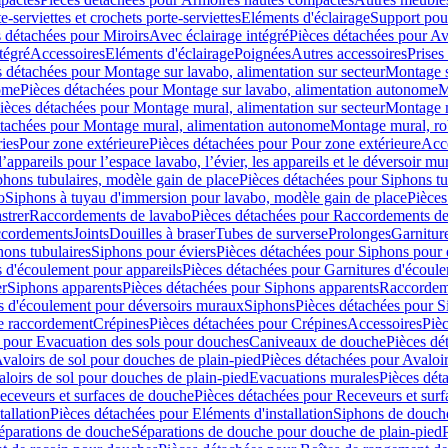
e-serviettes et crochets porte-serviettes
Eléments d'éclairage
Support pou
 détachées pour Miroirs
Avec éclairage intégré
Pièces détachées pour Av
tégré
Accessoires
Eléments d'éclairage
Poignées
Autres accessoires
Prises
s détachées pour Montage sur lavabo, alimentation sur secteur
Montage s
ome
Pièces détachées pour Montage sur lavabo, alimentation autonome
M
ièces détachées pour Montage mural, alimentation sur secteur
Montage m
étachées pour Montage mural, alimentation autonome
Montage mural, ro
ries
Pour zone extérieure
Pièces détachées pour Pour zone extérieure
Acc
ppareils pour l’espace lavabo, l’évier, les appareils et le déversoir mu
phons tubulaires, modèle gain de place
Pièces détachées pour Siphons tu
o
Siphons à tuyau d'immersion pour lavabo, modèle gain de place
Pièces
strer
Raccordements de lavabo
Pièces détachées pour Raccordements de
ccordements
Joints
Douilles à braser
Tubes de surverse
Prolonges
Garnitur
hons tubulaires
Siphons pour éviers
Pièces détachées pour Siphons pour 
s d'écoulement pour appareils
Pièces détachées pour Garnitures d'écoule
er
Siphons apparents
Pièces détachées pour Siphons apparents
Raccordem
es d'écoulement pour déversoirs muraux
Siphons
Pièces détachées pour 
e raccordement
Crépines
Pièces détachées pour Crépines
Accessoires
Piè
 pour Evacuation des sols pour douches
Caniveaux de douche
Pièces dé
valoirs de sol pour douches de plain-pied
Pièces détachées pour Avaloir
loirs de sol pour douches de plain-pied
Evacuations murales
Pièces dét
eceveurs et surfaces de douche
Pièces détachées pour Receveurs et sur
tallation
Pièces détachées pour Eléments d'installation
Siphons de douche
éparations de douche
Séparations de douche pour douche de plain-pied