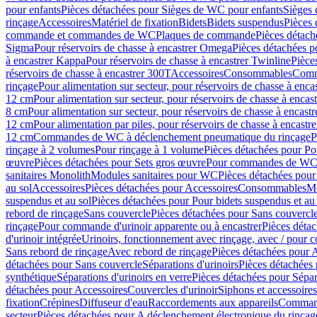
pour enfants
Pièces détachées pour Sièges de WC pour enfants
Sièges
rinçage
Accessoires
Matériel de fixation
Bidets
Bidets suspendus
Pièces 
commande et commandes de WC
Plaques de commande
Pièces détac
Sigma
Pour réservoirs de chasse à encastrer Omega
Pièces détachées p
à encastrer Kappa
Pour réservoirs de chasse à encastrer Twinline
Pièce
réservoirs de chasse à encastrer 300T
Accessoires
Consommables
Comm
rinçage
Pour alimentation sur secteur, pour réservoirs de chasse à enc
12 cm
Pour alimentation sur secteur, pour réservoirs de chasse à enca
8 cm
Pour alimentation sur secteur, pour réservoirs de chasse à encas
12 cm
Pour alimentation par piles, pour réservoirs de chasse à encast
12 cm
Commandes de WC à déclenchement pneumatique du rinçage
P
rinçage à 2 volumes
Pour rinçage à 1 volume
Pièces détachées pour Po
œuvre
Pièces détachées pour Sets gros œuvre
Pour commandes de WC à
sanitaires Monolith
Modules sanitaires pour WC
Pièces détachées pou
au sol
Accessoires
Pièces détachées pour Accessoires
Consommables
Mo
suspendus et au sol
Pièces détachées pour Pour bidets suspendus et au 
rebord de rinçage
Sans couvercle
Pièces détachées pour Sans couvercl
rinçage
Pour commande d'urinoir apparente ou à encastrer
Pièces déta
d'urinoir intégrée
Urinoirs, fonctionnement avec rinçage, avec / pour c
Sans rebord de rinçage
Avec rebord de rinçage
Pièces détachées pour 
détachées pour Sans couvercle
Séparations d'urinoirs
Pièces détachées 
synthétique
Séparations d'urinoirs en verre
Pièces détachées pour Sépara
détachées pour Accessoires
Couvercles d'urinoir
Siphons et accessoire
fixation
Crépines
Diffuseur d'eau
Raccordements aux appareils
Command
secteur
Pièces détachées pour A déclenchement électronique du rinçage