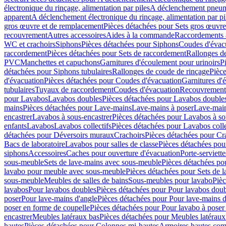
électronique du rinçage, alimentation par piles
A déclenchement pneum
apparent
A déclenchement électronique du rinçage, alimentation par pi
gros œuvre et de remplacement
Pièces détachées pour Sets gros œuvr
recouvrement
Autres accessoires
Aides à la commande
Raccordements a
WC et crachoirs
Siphons
Pièces détachées pour Siphons
Coudes d'évac
raccordement
Pièces détachées pour Sets de raccordement
Rallonges d
PVC
Manchettes et capuchons
Garnitures d'écoulement pour urinoirs
P
détachées pour Siphons tubulaires
Rallonges de coude de rinçage
Pièce
d'évacuation
Pièces détachées pour Coudes d'évacuation
Garnitures d'
tubulaires
Tuyaux de raccordement
Coudes d'évacuation
Recouvrement
pour Lavabos
Lavabos doubles
Pièces détachées pour Lavabos double
mains
Pièces détachées pour Lave-mains
Lave-mains à poser
Lave-main
encastrer
Lavabos à sous-encastrer
Pièces détachées pour Lavabos à so
enfants
Lavabos
Lavabos collectifs
Pièces détachées pour Lavabos colle
détachées pour Déversoirs muraux
Crachoirs
Pièces détachées pour Cr
Bacs de laboratoire
Lavabos pour salles de classe
Pièces détachées pou
siphons
Accessoires
Caches pour ouverture d'évacuation
Porte-serviette
sous-meuble
Sets de lave-mains avec sous-meuble
Pièces détachées po
lavabo pour meuble avec sous-meuble
Pièces détachées pour Sets de
sous-meuble
Meubles de salles de bains
Sous-meubles pour lavabo
Pièc
lavabos
Pour lavabos doubles
Pièces détachées pour Pour lavabos dou
poser
Pour lave-mains d'angle
Pièces détachées pour Pour lave-mains d
poser en forme de coupelle
Pièces détachées pour Pour lavabo à poser
encastrer
Meubles latéraux bas
Pièces détachées pour Meubles latéraux
hautes
Pièces détachées pour Colonnes mi-hautes
Armoires hautes com