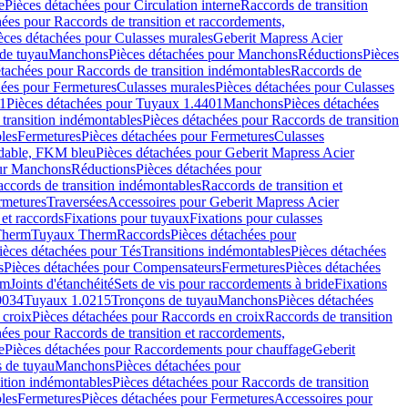
e
Pièces détachées pour Circulation interne
Raccords de transition
hées pour Raccords de transition et raccordements,
èces détachées pour Culasses murales
Geberit Mapress Acier
de tuyau
Manchons
Pièces détachées pour Manchons
Réductions
Pièces
étachées pour Raccords de transition indémontables
Raccords de
hées pour Fermetures
Culasses murales
Pièces détachées pour Culasses
1
Pièces détachées pour Tuyaux 1.4401
Manchons
Pièces détachées
transition indémontables
Pièces détachées pour Raccords de transition
les
Fermetures
Pièces détachées pour Fermetures
Culasses
ydable, FKM bleu
Pièces détachées pour Geberit Mapress Acier
our Manchons
Réductions
Pièces détachées pour
ccords de transition indémontables
Raccords de transition et
rmetures
Traversées
Accessoires pour Geberit Mapress Acier
 et raccords
Fixations pour tuyaux
Fixations pour culasses
Therm
Tuyaux Therm
Raccords
Pièces détachées pour
ièces détachées pour Tés
Transitions indémontables
Pièces détachées
s
Pièces détachées pour Compensateurs
Fermetures
Pièces détachées
rm
Joints d'étanchéité
Sets de vis pour raccordements à bride
Fixations
0034
Tuyaux 1.0215
Tronçons de tuyau
Manchons
Pièces détachées
 croix
Pièces détachées pour Raccords en croix
Raccords de transition
hées pour Raccords de transition et raccordements,
e
Pièces détachées pour Raccordements pour chauffage
Geberit
 de tuyau
Manchons
Pièces détachées pour
ition indémontables
Pièces détachées pour Raccords de transition
les
Fermetures
Pièces détachées pour Fermetures
Accessoires pour