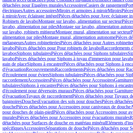
détachées pour Etagères murales
Accessoires
Casiers de rangement
Port
électriques
Autres accessoires
Miroirs et armoires à miroir
Miroirs
Pièces
à miroir
Avec éclairage intégré
Pièces détachées pour Avec éclairage in
Robinets de lavabo
Montage sur lavabo, alimentation sur secteur
Pièce
lavabo, alimentation par piles
Montage sur lavabo, alimentation auton
sur lavabo, robinets mitigeur
Montage mural, alimentation sur secteur
P
alimentation par piles
Montage mural, alimentation autonome
Pièces d
mélangeurs
Autres robinetteries
Pièces détachées pour Autres robinette
lavabo
Pièces détachées pour Pour robinets de lavabo
Raccordements d’a
lavabos
Siphons tubulaires
Pièces détachées pour Siphons tubulaires
Si
lavabo
Pièces détachées pour Siphons à tuyau d'immersion pour lavab
gain de place
Siphons à encastrer
Pièces détachées pour Siphons à enca
d'évacuation
Recouvrements
Raccordements
Pièces détachées pour Ra
d'écoulement pour éviers
Siphons tubulaires
Pièces détachées pour Sip
raccordement
Accessoires
Pièces détachées pour Accessoires
Garniture
tubulaires
Siphons à encastrer
Pièces détachées pour Siphons à encastr
d'écoulement pour déversoirs muraux
Pièces détachées pour Garnitur
d'évacuation
Tuyaux de raccordement
Pièces détachées pour Tuyaux d
baignoires
Douches
Evacuation des sols pour douches
Pièces détachées
douche
Pièces détachées pour Accessoires pour caniveaux de douche
A
pour douches de plain-pied
Pièces détachées pour Accessoires pour ava
murales
Pièces détachées pour Accessoires pour évacuations murales
R
détachées pour Surfaces de douche en matériau minéral
Eléments d'ins
spécifiques
Accessoires
Séparations de douche
Pièces détachées pour S