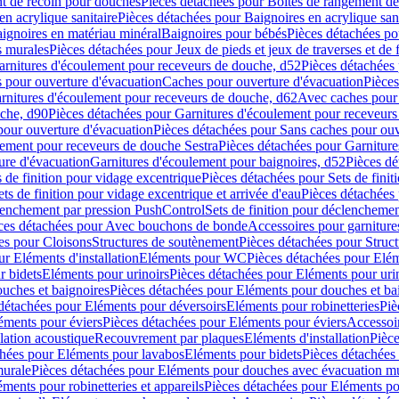
t de recoin pour douches
Pièces détachées pour Boîtes de rangement d
en acrylique sanitaire
Pièces détachées pour Baignoires en acrylique sani
ignoires en matériau minéral
Baignoires pour bébés
Pièces détachées po
ns murales
Pièces détachées pour Jeux de pieds et jeux de traverses et de 
arnitures d'écoulement pour receveurs de douche, d52
Pièces détachées
 pour ouverture d'évacuation
Caches pour ouverture d'évacuation
Pièces
rnitures d'écoulement pour receveurs de douche, d62
Avec caches pour 
uche, d90
Pièces détachées pour Garnitures d'écoulement pour receveur
pour ouverture d'évacuation
Pièces détachées pour Sans caches pour ouv
lement pour receveurs de douche Sestra
Pièces détachées pour Garniture
ure d'évacuation
Garnitures d'écoulement pour baignoires, d52
Pièces dé
s de finition pour vidage excentrique
Pièces détachées pour Sets de finit
ets de finition pour vidage excentrique et arrivée d'eau
Pièces détachées 
lenchement par pression PushControl
Sets de finition pour déclencheme
ces détachées pour Avec bouchons de bonde
Accessoires pour garniture
es pour Cloisons
Structures de soutènement
Pièces détachées pour Struc
r Eléments d'installation
Eléments pour WC
Pièces détachées pour El
r bidets
Eléments pour urinoirs
Pièces détachées pour Eléments pour uri
uches et baignoires
Pièces détachées pour Eléments pour douches et ba
détachées pour Eléments pour déversoirs
Eléments pour robinetteries
Piè
éments pour éviers
Pièces détachées pour Eléments pour éviers
Accessoi
olation acoustique
Recouvrement par plaques
Eléments d'installation
Pièce
chées pour Eléments pour lavabos
Eléments pour bidets
Pièces détachées
murale
Pièces détachées pour Eléments pour douches avec évacuation m
éments pour robinetteries et appareils
Pièces détachées pour Eléments pou