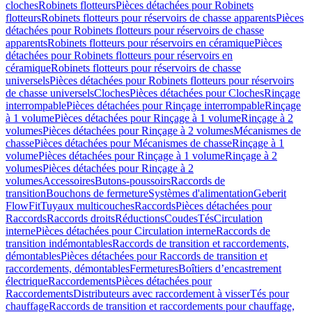
cloches
Robinets flotteurs
Pièces détachées pour Robinets
flotteurs
Robinets flotteurs pour réservoirs de chasse apparents
Pièces
détachées pour Robinets flotteurs pour réservoirs de chasse
apparents
Robinets flotteurs pour réservoirs en céramique
Pièces
détachées pour Robinets flotteurs pour réservoirs en
céramique
Robinets flotteurs pour réservoirs de chasse
universels
Pièces détachées pour Robinets flotteurs pour réservoirs
de chasse universels
Cloches
Pièces détachées pour Cloches
Rinçage
interrompable
Pièces détachées pour Rinçage interrompable
Rinçage
à 1 volume
Pièces détachées pour Rinçage à 1 volume
Rinçage à 2
volumes
Pièces détachées pour Rinçage à 2 volumes
Mécanismes de
chasse
Pièces détachées pour Mécanismes de chasse
Rinçage à 1
volume
Pièces détachées pour Rinçage à 1 volume
Rinçage à 2
volumes
Pièces détachées pour Rinçage à 2
volumes
Accessoires
Butons-poussoirs
Raccords de
transition
Bouchons de fermeture
Systèmes d'alimentation
Geberit
FlowFit
Tuyaux multicouches
Raccords
Pièces détachées pour
Raccords
Raccords droits
Réductions
Coudes
Tés
Circulation
interne
Pièces détachées pour Circulation interne
Raccords de
transition indémontables
Raccords de transition et raccordements,
démontables
Pièces détachées pour Raccords de transition et
raccordements, démontables
Fermetures
Boîtiers d’encastrement
électrique
Raccordements
Pièces détachées pour
Raccordements
Distributeurs avec raccordement à visser
Tés pour
chauffage
Raccords de transition et raccordements pour chauffage,