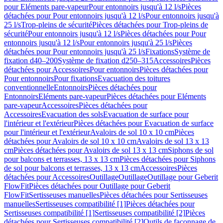
pour Eléments pare-vapeur
Pour entonnoirs jusqu'à 12 l/s
Pièces
détachées pour Pour entonnoirs jusqu'à 12 l/s
Pour entonnoirs jusqu'à
25 l/s
Trop-pleins de sécurité
Pièces détachées pour Trop-pleins de
sécurité
Pour entonnoirs jusqu'à 12 l/s
Pièces détachées pour Pour
entonnoirs jusqu'à 12 l/s
Pour entonnoirs jusqu'à 25 l/s
Pièces
détachées pour Pour entonnoirs jusqu'à 25 l/s
Fixations
Système de
fixation d40–200
Système de fixation d250–315
Accessoires
Pièces
détachées pour Accessoires
Pour entonnoirs
Pièces détachées pour
Pour entonnoirs
Pour fixations
Evacuation des toitures
conventionnelle
Entonnoirs
Pièces détachées pour
Entonnoirs
Eléments pare-vapeur
Pièces détachées pour Eléments
pare-vapeur
Accessoires
Pièces détachées pour
Accessoires
Evacuation des sols
Evacuation de surface pour
l'intérieur et l'extérieur
Pièces détachées pour Evacuation de surface
pour l'intérieur et l'extérieur
Avaloirs de sol 10 x 10 cm
Pièces
détachées pour Avaloirs de sol 10 x 10 cm
Avaloirs de sol 13 x 13
cm
Pièces détachées pour Avaloirs de sol 13 x 13 cm
Siphons de sol
pour balcons et terrasses, 13 x 13 cm
Pièces détachées pour Siphons
de sol pour balcons et terrasses, 13 x 13 cm
Accessoires
Pièces
détachées pour Accessoires
Outillage
Outillage
Outillage pour Geberit
FlowFit
Pièces détachées pour Outillage pour Geberit
FlowFit
Sertisseuses manuelles
Pièces détachées pour Sertisseuses
manuelles
Sertisseuses compatibilité [1]
Pièces détachées pour
Sertisseuses compatibilité [1]
Sertisseuses compatibilité [2]
Pièces
détachées pour Sertisseuses compatibilité [2]
Outils de façonnage de