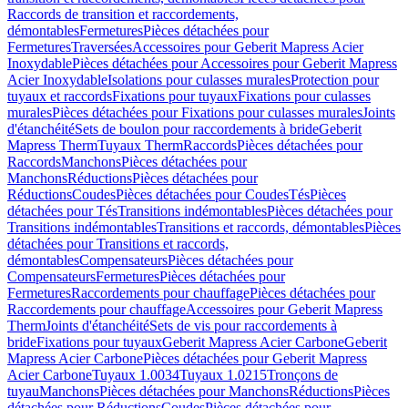
Raccords de transition et raccordements,
démontables
Fermetures
Pièces détachées pour
Fermetures
Traversées
Accessoires pour Geberit Mapress Acier
Inoxydable
Pièces détachées pour Accessoires pour Geberit Mapress
Acier Inoxydable
Isolations pour culasses murales
Protection pour
tuyaux et raccords
Fixations pour tuyaux
Fixations pour culasses
murales
Pièces détachées pour Fixations pour culasses murales
Joints
d'étanchéité
Sets de boulon pour raccordements à bride
Geberit
Mapress Therm
Tuyaux Therm
Raccords
Pièces détachées pour
Raccords
Manchons
Pièces détachées pour
Manchons
Réductions
Pièces détachées pour
Réductions
Coudes
Pièces détachées pour Coudes
Tés
Pièces
détachées pour Tés
Transitions indémontables
Pièces détachées pour
Transitions indémontables
Transitions et raccords, démontables
Pièces
détachées pour Transitions et raccords,
démontables
Compensateurs
Pièces détachées pour
Compensateurs
Fermetures
Pièces détachées pour
Fermetures
Raccordements pour chauffage
Pièces détachées pour
Raccordements pour chauffage
Accessoires pour Geberit Mapress
Therm
Joints d'étanchéité
Sets de vis pour raccordements à
bride
Fixations pour tuyaux
Geberit Mapress Acier Carbone
Geberit
Mapress Acier Carbone
Pièces détachées pour Geberit Mapress
Acier Carbone
Tuyaux 1.0034
Tuyaux 1.0215
Tronçons de
tuyau
Manchons
Pièces détachées pour Manchons
Réductions
Pièces
détachées pour Réductions
Coudes
Pièces détachées pour