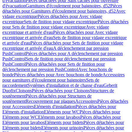
d'évacuation
Pièces détachées pour Sans caches pour ouverture
d'évacuation
Garnitures d'écoulement pour baignoires, d52
Pièces
détachées pour Garnitures d'écoulement pour baignoires, d52
Avec
vidage excentrique
Pièces détachées pour Avec vidage
excentrique
Sets de finition pour vidage excentrique
Pièces détachées
pour Sets de finition pour vidage excentrique
Avec vidage
excentrique et arrivée d'eau
Pièces détachées pour Avec vidage
excentrique et arrivée d'eau
Sets de finition pour vidage excentrique
et arrivée d'eau
Pièces détachées pour Sets de finition pour vidage
excentrique et arrivée d'eau
A déclenchement par pression
PushControl
Pièces détachées pour A déclenchement par pression
PushControl
Sets de finition pour déclenchement par pression
PushControl
Pièces détachées pour Sets de finition pour
déclenchement par pression PushControl
Avec bouchons de
bonde
Pièces détachées pour Avec bouchons de bonde
Accessoires
pour garnitures d'écoulement pour baignoires
Sets de
raccordement
Systèmes d'installation et de chasse d'eau
Geberit
Duofix
Cloisons
Pièces détachées pour Cloisons
Structures de
soutènement
Pièces détachées pour Structures de
soutènement
Recouvrement par plaques
Accessoires
Pièces détachées
pour Accessoires
Eléments d'installation
Pièces détachées pour
Eléments d'installation
Eléments pour WC
Pièces détachées pour
Eléments pour WC
Eléments pour lavabos
Pièces détachées pour
Eléments pour lavabos
Eléments pour bidets
Pièces détachées pour
Eléments pour bidets
Eléments pour urinoirs
Pièces détachées pour