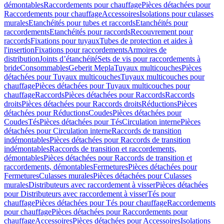
démontables
Raccordements pour chauffage
Pièces détachées pour
Raccordements pour chauffage
Accessoires
Isolations pour culasses
murales
Etanchéités pour tubes et raccords
Etanchéités pour
raccordements
Etanchéités pour raccords
Recouvrement pour
raccords
Fixations pour tuyaux
Tubes de protection et aides à
l'insertion
Fixations pour raccordements
Armoires de
distribution
Joints d’étanchéité
Sets de vis pour raccordements à
bride
Consommables
Geberit Mepla
Tuyaux multicouches
Pièces
détachées pour Tuyaux multicouches
Tuyaux multicouches pour
chauffage
Pièces détachées pour Tuyaux multicouches pour
chauffage
Raccords
Pièces détachées pour Raccords
Raccords
droits
Pièces détachées pour Raccords droits
Réductions
Pièces
détachées pour Réductions
Coudes
Pièces détachées pour
Coudes
Tés
Pièces détachées pour Tés
Circulation interne
Pièces
détachées pour Circulation interne
Raccords de transition
indémontables
Pièces détachées pour Raccords de transition
indémontables
Raccords de transition et raccordements,
démontables
Pièces détachées pour Raccords de transition et
raccordements, démontables
Fermetures
Pièces détachées pour
Fermetures
Culasses murales
Pièces détachées pour Culasses
murales
Distributeurs avec raccordement à visser
Pièces détachées
pour Distributeurs avec raccordement à visser
Tés pour
chauffage
Pièces détachées pour Tés pour chauffage
Raccordements
pour chauffage
Pièces détachées pour Raccordements pour
chauffage
Accessoires
Pièces détachées pour Accessoires
Isolations