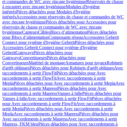
et commandes de WC avec rinçage hygiénique
Réservoirs de chasse
à encastrer avec rinçage hygiénique
Modules d'hygiène
intégrés
Pièces détachées pour Modules d'hygiène
intégrés
Accessoires pour réservoirs de chasse et commandes de WC
avec rinçage hygiénique
Pièces détachées pour Accessoires pour
réservoirs de chasse et commandes de WC avec rinçage
hygiénique
Capteurs
Câbles
Blocs d’alimentation
Pièces détachées
pour Blocs d’alimentation
Composants réseau
Accessoires Geberit
Connect pour système d'hygiène Geberit
Pièces détachées pour
Accessoires Geberit Connect pour système d'hygiène
Geberit
Gateways
Pièces détachées pour
Gateways
Convertisseurs
Pièces détachées pour
Convertisseurs
Matériel de montage
Armatures pour tuyaux
Robinets
d'arrêt obliques
Pièces détachées pour Robinets d'arrêt obliques
Avec
raccordements à sertir FlowFit
Pièces détachées pour Avec
raccordements à sertir FlowFit
Avec raccordements à sertir
Mepla
Pièces détachées pour Avec raccordements à sertir Mepla
Avec
raccordements à sertir Mapress
Pièces détachées pour Avec
raccordements à sertir Mapress
Vannes à bille
Pièces détachées pour
Vannes à bille
Avec raccordements à sertir FlowFit
Pièces détachées
pour Avec raccordements à sertir FlowFit
Avec raccordements à
sertir Mepla
Pièces détachées pour Avec raccordements à sertir
Mepla
Avec raccordements à sertir Mapress
Pièces détachées pour
Avec raccordements à sertir Mapress
Avec raccordements à sertir
Mapress, FKM bleu
Pièces détachées pour Avec raccordements à