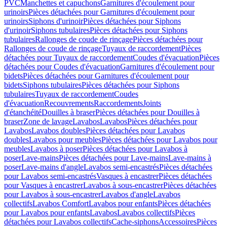
PVC
Manchettes et capuchons
Garnitures d'écoulement pour
urinoirs
Pièces détachées pour Garnitures d'écoulement pour
urinoirs
Siphons d'urinoir
Pièces détachées pour Siphons
d'urinoir
Siphons tubulaires
Pièces détachées pour Siphons
tubulaires
Rallonges de coude de rinçage
Pièces détachées pour
Rallonges de coude de rinçage
Tuyaux de raccordement
Pièces
détachées pour Tuyaux de raccordement
Coudes d'évacuation
Pièces
détachées pour Coudes d'évacuation
Garnitures d'écoulement pour
bidets
Pièces détachées pour Garnitures d'écoulement pour
bidets
Siphons tubulaires
Pièces détachées pour Siphons
tubulaires
Tuyaux de raccordement
Coudes
d'évacuation
Recouvrements
Raccordements
Joints
d'étanchéité
Douilles à braser
Pièces détachées pour Douilles à
braser
Zone de lavage
Lavabos
Lavabos
Pièces détachées pour
Lavabos
Lavabos doubles
Pièces détachées pour Lavabos
doubles
Lavabos pour meubles
Pièces détachées pour Lavabos pour
meubles
Lavabos à poser
Pièces détachées pour Lavabos à
poser
Lave-mains
Pièces détachées pour Lave-mains
Lave-mains à
poser
Lave-mains d'angle
Lavabos semi-encastrés
Pièces détachées
pour Lavabos semi-encastrés
Vasques à encastrer
Pièces détachées
pour Vasques à encastrer
Lavabos à sous-encastrer
Pièces détachées
pour Lavabos à sous-encastrer
Lavabos d'angle
Lavabos
collectifs
Lavabos Comfort
Lavabos pour enfants
Pièces détachées
pour Lavabos pour enfants
Lavabos
Lavabos collectifs
Pièces
détachées pour Lavabos collectifs
Cache-siphons
Accessoires
Pièces