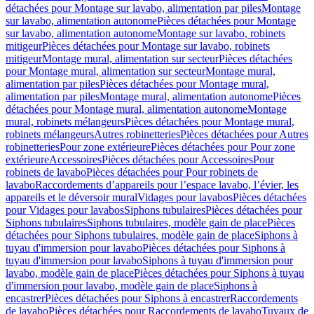
détachées pour Montage sur lavabo, alimentation par piles
Montage
sur lavabo, alimentation autonome
Pièces détachées pour Montage
sur lavabo, alimentation autonome
Montage sur lavabo, robinets
mitigeur
Pièces détachées pour Montage sur lavabo, robinets
mitigeur
Montage mural, alimentation sur secteur
Pièces détachées
pour Montage mural, alimentation sur secteur
Montage mural,
alimentation par piles
Pièces détachées pour Montage mural,
alimentation par piles
Montage mural, alimentation autonome
Pièces
détachées pour Montage mural, alimentation autonome
Montage
mural, robinets mélangeurs
Pièces détachées pour Montage mural,
robinets mélangeurs
Autres robinetteries
Pièces détachées pour Autres
robinetteries
Pour zone extérieure
Pièces détachées pour Pour zone
extérieure
Accessoires
Pièces détachées pour Accessoires
Pour
robinets de lavabo
Pièces détachées pour Pour robinets de
lavabo
Raccordements d’appareils pour l’espace lavabo, l’évier, les
appareils et le déversoir mural
Vidages pour lavabos
Pièces détachées
pour Vidages pour lavabos
Siphons tubulaires
Pièces détachées pour
Siphons tubulaires
Siphons tubulaires, modèle gain de place
Pièces
détachées pour Siphons tubulaires, modèle gain de place
Siphons à
tuyau d'immersion pour lavabo
Pièces détachées pour Siphons à
tuyau d'immersion pour lavabo
Siphons à tuyau d'immersion pour
lavabo, modèle gain de place
Pièces détachées pour Siphons à tuyau
d'immersion pour lavabo, modèle gain de place
Siphons à
encastrer
Pièces détachées pour Siphons à encastrer
Raccordements
de lavabo
Pièces détachées pour Raccordements de lavabo
Tuyaux de