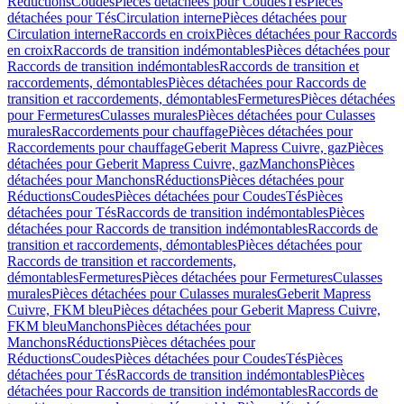
Réductions
Coudes
Pièces détachées pour Coudes
Tés
Pièces
détachées pour Tés
Circulation interne
Pièces détachées pour
Circulation interne
Raccords en croix
Pièces détachées pour Raccords
en croix
Raccords de transition indémontables
Pièces détachées pour
Raccords de transition indémontables
Raccords de transition et
raccordements, démontables
Pièces détachées pour Raccords de
transition et raccordements, démontables
Fermetures
Pièces détachées
pour Fermetures
Culasses murales
Pièces détachées pour Culasses
murales
Raccordements pour chauffage
Pièces détachées pour
Raccordements pour chauffage
Geberit Mapress Cuivre, gaz
Pièces
détachées pour Geberit Mapress Cuivre, gaz
Manchons
Pièces
détachées pour Manchons
Réductions
Pièces détachées pour
Réductions
Coudes
Pièces détachées pour Coudes
Tés
Pièces
détachées pour Tés
Raccords de transition indémontables
Pièces
détachées pour Raccords de transition indémontables
Raccords de
transition et raccordements, démontables
Pièces détachées pour
Raccords de transition et raccordements,
démontables
Fermetures
Pièces détachées pour Fermetures
Culasses
murales
Pièces détachées pour Culasses murales
Geberit Mapress
Cuivre, FKM bleu
Pièces détachées pour Geberit Mapress Cuivre,
FKM bleu
Manchons
Pièces détachées pour
Manchons
Réductions
Pièces détachées pour
Réductions
Coudes
Pièces détachées pour Coudes
Tés
Pièces
détachées pour Tés
Raccords de transition indémontables
Pièces
détachées pour Raccords de transition indémontables
Raccords de