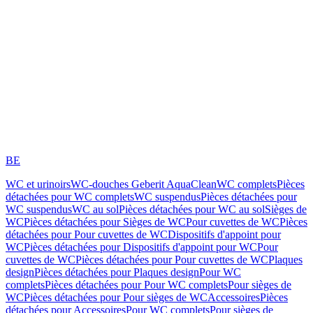
BE
WC et urinoirs
WC-douches Geberit AquaClean
WC complets
Pièces
détachées pour WC complets
WC suspendus
Pièces détachées pour
WC suspendus
WC au sol
Pièces détachées pour WC au sol
Sièges de
WC
Pièces détachées pour Sièges de WC
Pour cuvettes de WC
Pièces
détachées pour Pour cuvettes de WC
Dispositifs d'appoint pour
WC
Pièces détachées pour Dispositifs d'appoint pour WC
Pour
cuvettes de WC
Pièces détachées pour Pour cuvettes de WC
Plaques
design
Pièces détachées pour Plaques design
Pour WC
complets
Pièces détachées pour Pour WC complets
Pour sièges de
WC
Pièces détachées pour Pour sièges de WC
Accessoires
Pièces
détachées pour Accessoires
Pour WC complets
Pour sièges de