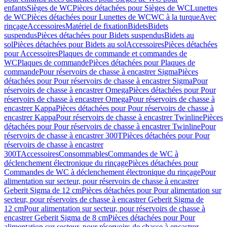
enfants
Sièges de WC
Pièces détachées pour Sièges de WC
Lunettes
de WC
Pièces détachées pour Lunettes de WC
WC à la turque
Avec
rinçage
Accessoires
Matériel de fixation
Bidets
Bidets
suspendus
Pièces détachées pour Bidets suspendus
Bidets au
sol
Pièces détachées pour Bidets au sol
Accessoires
Pièces détachées
pour Accessoires
Plaques de commande et commandes de
WC
Plaques de commande
Pièces détachées pour Plaques de
commande
Pour réservoirs de chasse à encastrer Sigma
Pièces
détachées pour Pour réservoirs de chasse à encastrer Sigma
Pour
réservoirs de chasse à encastrer Omega
Pièces détachées pour Pour
réservoirs de chasse à encastrer Omega
Pour réservoirs de chasse à
encastrer Kappa
Pièces détachées pour Pour réservoirs de chasse à
encastrer Kappa
Pour réservoirs de chasse à encastrer Twinline
Pièces
détachées pour Pour réservoirs de chasse à encastrer Twinline
Pour
réservoirs de chasse à encastrer 300T
Pièces détachées pour Pour
réservoirs de chasse à encastrer
300T
Accessoires
Consommables
Commandes de WC à
déclenchement électronique du rinçage
Pièces détachées pour
Commandes de WC à déclenchement électronique du rinçage
Pour
alimentation sur secteur, pour réservoirs de chasse à encastrer
Geberit Sigma de 12 cm
Pièces détachées pour Pour alimentation sur
secteur, pour réservoirs de chasse à encastrer Geberit Sigma de
12 cm
Pour alimentation sur secteur, pour réservoirs de chasse à
encastrer Geberit Sigma de 8 cm
Pièces détachées pour Pour
alimentation sur secteur, pour réservoirs de chasse à encastrer