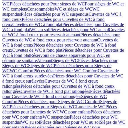
WC
Pièces détachées pour Pour sièges de WC
Pour sièges de WC et
WC complets
Consommables
WC et sièges de WC
WC
suspendus
Pièces détachées pour WC suspendus
Cuvettes de WC à
fond creux
Pièces détachées pour Cuvettes de WC à fond
creux
Cuvettes de WC à fond plat
Pièces détachées pour Cuvettes de
WC à fond plat
WC au sol
Pièces détachées pour WC au sol
Cuvettes
de WC à fond creux pour réservoir attenant
Pièces détachées pour
Cuvettes de WC à fond creux pour réservoir attenant
Cuvettes de
WC à fond creux
Pièces détachées pour Cuvettes de WC à fond
creux
Cuvettes de WC à fond plat
Pièces détachées pour Cuvettes de
WC à fond plat
Réservoirs de chasse apparents pour WC, en
céramique sanitaire
Attenant
Sièges de WC
Pièces détachées pour
Sièges de WC
Sièges de WC
Pièces détachées pour Sièges de
WC
WC Comfort
Pièces détachées pour WC Comfort
Cuvettes de
WC à fond creux surélevées
Pièces détachées pour Cuvettes de WC
à fond creux surélevées
Cuvettes de WC à fond creux
rallongées
Pièces détachées pour Cuvettes de WC à fond creux
rallongées
Cuvettes de WC à fond plat rallongées
Pièces détachées
pour Cuvettes de WC à fond plat rallongées
Sièges de WC
Comfort
Pièces détachées pour Sièges de WC Comfort
Sièges de
WC
Pièces détachées pour Sièges de WC
Lunettes de WC
Pièces
détachées pour Lunettes de WC
WC pour enfants
Pièces détachées
pour WC pour enfants
WC suspendus
Pièces détachées pour WC
suspendus
WC au sol
Pièces détachées pour WC au sol
Sièges de WC
pour enfants
Pièces détachées pour Sièges de WC pour