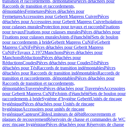
transition et raccordements, démontables
Pièces détachées pour
Raccords de transition et raccordements,
démontables
Fermetures
Pièces détachées pour
Fermetures
Accessoires pour Geberit Mapress Cuivre
Pièces
détachées pour Accessoires pour Geberit Mapress Cuivre
Isolations
pour culasses murales
Protection pour tuyaux et raccords
Fixations
pour tuyaux
Fixations pour culasses murales
Pièces détachées pour
Fixations pour culasses murales
Joints d'étanchéité
Sets de boulon
pour raccordements à bride
Geberit Mapress CuNiFe
Geberit
Mapress CuNiFe
Pièces détachées pour Geberit Mapress
CuNiFe
Tuyaux 2.1972
Manchons
Pièces détachées pour
Manchons
Réductions
Pièces détachées pour
Réductions
Coudes
Pièces détachées pour Coudes
Tés
Pièces
détachées pour Tés
Raccords de transition indémontables
Pièces
détachées pour Raccords de transition indémontables
Raccords de
transition et raccordements, démontables
Pièces détachées pour
Raccords de transition et raccordements,
démontables
Traversées
Pièces détachées pour Traversées
Accessoires
pour Geberit Mapress CuNiFe
Joints d'étanchéité
Sets de boulon pour
raccordements à bride
Système d’hygiène Geberit
Unités de rinçage
hygiénique
Pièces détachées pour Unités de rinçage
hygiénique
Accessoires pour unités de rinçage
hygiénique
Capteurs
Câbles
Limiteurs de débit
Recouvrements et
plaques de recouvrement
Réservoirs de chasse et commandes de WC
avec rinçage hygiénique
Pièces détachées pour Réservoirs de chasse