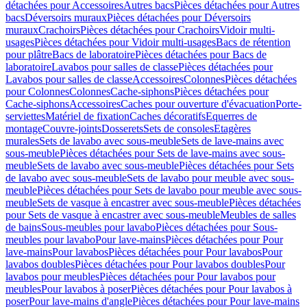
détachées pour Accessoires
Autres bacs
Pièces détachées pour Autres
bacs
Déversoirs muraux
Pièces détachées pour Déversoirs
muraux
Crachoirs
Pièces détachées pour Crachoirs
Vidoir multi-
usages
Pièces détachées pour Vidoir multi-usages
Bacs de rétention
pour plâtre
Bacs de laboratoire
Pièces détachées pour Bacs de
laboratoire
Lavabos pour salles de classe
Pièces détachées pour
Lavabos pour salles de classe
Accessoires
Colonnes
Pièces détachées
pour Colonnes
Colonnes
Cache-siphons
Pièces détachées pour
Cache-siphons
Accessoires
Caches pour ouverture d'évacuation
Porte-
serviettes
Matériel de fixation
Caches décoratifs
Equerres de
montage
Couvre-joints
Dosserets
Sets de consoles
Etagères
murales
Sets de lavabo avec sous-meuble
Sets de lave-mains avec
sous-meuble
Pièces détachées pour Sets de lave-mains avec sous-
meuble
Sets de lavabo avec sous-meuble
Pièces détachées pour Sets
de lavabo avec sous-meuble
Sets de lavabo pour meuble avec sous-
meuble
Pièces détachées pour Sets de lavabo pour meuble avec sous-
meuble
Sets de vasque à encastrer avec sous-meuble
Pièces détachées
pour Sets de vasque à encastrer avec sous-meuble
Meubles de salles
de bains
Sous-meubles pour lavabo
Pièces détachées pour Sous-
meubles pour lavabo
Pour lave-mains
Pièces détachées pour Pour
lave-mains
Pour lavabos
Pièces détachées pour Pour lavabos
Pour
lavabos doubles
Pièces détachées pour Pour lavabos doubles
Pour
lavabos pour meubles
Pièces détachées pour Pour lavabos pour
meubles
Pour lavabos à poser
Pièces détachées pour Pour lavabos à
poser
Pour lave-mains d'angle
Pièces détachées pour Pour lave-mains