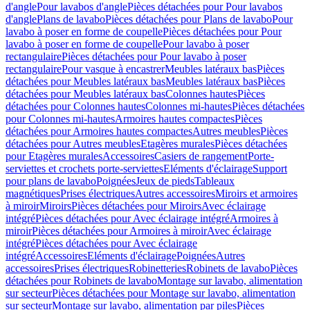
d'angle
Pour lavabos d'angle
Pièces détachées pour Pour lavabos
d'angle
Plans de lavabo
Pièces détachées pour Plans de lavabo
Pour
lavabo à poser en forme de coupelle
Pièces détachées pour Pour
lavabo à poser en forme de coupelle
Pour lavabo à poser
rectangulaire
Pièces détachées pour Pour lavabo à poser
rectangulaire
Pour vasque à encastrer
Meubles latéraux bas
Pièces
détachées pour Meubles latéraux bas
Meubles latéraux bas
Pièces
détachées pour Meubles latéraux bas
Colonnes hautes
Pièces
détachées pour Colonnes hautes
Colonnes mi-hautes
Pièces détachées
pour Colonnes mi-hautes
Armoires hautes compactes
Pièces
détachées pour Armoires hautes compactes
Autres meubles
Pièces
détachées pour Autres meubles
Etagères murales
Pièces détachées
pour Etagères murales
Accessoires
Casiers de rangement
Porte-
serviettes et crochets porte-serviettes
Eléments d'éclairage
Support
pour plans de lavabo
Poignées
Jeux de pieds
Tableaux
magnétiques
Prises électriques
Autres accessoires
Miroirs et armoires
à miroir
Miroirs
Pièces détachées pour Miroirs
Avec éclairage
intégré
Pièces détachées pour Avec éclairage intégré
Armoires à
miroir
Pièces détachées pour Armoires à miroir
Avec éclairage
intégré
Pièces détachées pour Avec éclairage
intégré
Accessoires
Eléments d'éclairage
Poignées
Autres
accessoires
Prises électriques
Robinetteries
Robinets de lavabo
Pièces
détachées pour Robinets de lavabo
Montage sur lavabo, alimentation
sur secteur
Pièces détachées pour Montage sur lavabo, alimentation
sur secteur
Montage sur lavabo, alimentation par piles
Pièces