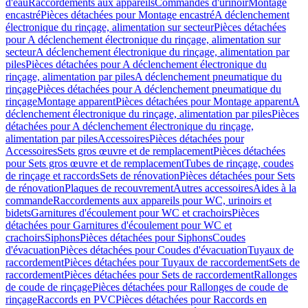
d'eau
Raccordements aux appareils
Commandes d'urinoir
Montage
encastré
Pièces détachées pour Montage encastré
A déclenchement
électronique du rinçage, alimentation sur secteur
Pièces détachées
pour A déclenchement électronique du rinçage, alimentation sur
secteur
A déclenchement électronique du rinçage, alimentation par
piles
Pièces détachées pour A déclenchement électronique du
rinçage, alimentation par piles
A déclenchement pneumatique du
rinçage
Pièces détachées pour A déclenchement pneumatique du
rinçage
Montage apparent
Pièces détachées pour Montage apparent
A
déclenchement électronique du rinçage, alimentation par piles
Pièces
détachées pour A déclenchement électronique du rinçage,
alimentation par piles
Accessoires
Pièces détachées pour
Accessoires
Sets gros œuvre et de remplacement
Pièces détachées
pour Sets gros œuvre et de remplacement
Tubes de rinçage, coudes
de rinçage et raccords
Sets de rénovation
Pièces détachées pour Sets
de rénovation
Plaques de recouvrement
Autres accessoires
Aides à la
commande
Raccordements aux appareils pour WC, urinoirs et
bidets
Garnitures d'écoulement pour WC et crachoirs
Pièces
détachées pour Garnitures d'écoulement pour WC et
crachoirs
Siphons
Pièces détachées pour Siphons
Coudes
d'évacuation
Pièces détachées pour Coudes d'évacuation
Tuyaux de
raccordement
Pièces détachées pour Tuyaux de raccordement
Sets de
raccordement
Pièces détachées pour Sets de raccordement
Rallonges
de coude de rinçage
Pièces détachées pour Rallonges de coude de
rinçage
Raccords en PVC
Pièces détachées pour Raccords en