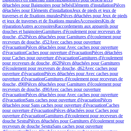
détachées pour Baignoires pour bébés
Eléments d'installation
Pièces
détachées pour Eléments d'installation
Jeux de pieds et jeux de
traverses et de fixations murales
Pièces détachées pour Jeux de pieds
et jeux de traverses et de fixations murales
Accessoires
Kits de
réparation
Autres accessoires
Raccordements aux appareils pour
douches et baignoires
Garnitures d'écoulement pour receveurs de
douche, d52
Pièces détachées pour Garnitures d'écoulement pour
receveurs de douche, d52
Avec caches pour ouverture
d'évacuation
Pièces détachées pour Avec caches pour ouverture
d'évacuation
Caches pour ouverture d'évacuation
Pièces détachées
pour Caches pour ouverture d'évacuation
Garnitures d'écoulement
pour receveurs de douche, d62
Pièces détachées pour Garnitures
d'écoulement pour receveurs de douche, d62
Avec caches pour
ouverture d'évacuation
Pièces détachées pour Avec caches pour
ouverture d'évacuation
Garnitures d'écoulement pour receveurs de
douche, d90
Pièces détachées pour Garnitures d'écoulement pour
receveurs de douche, d90
Avec caches pour ouverture
d'évacuation
Pièces détachées pour Avec caches pour ouverture
d'évacuation
Sans caches pour ouverture d'évacuation
Pièces
détachées pour Sans caches pour ouverture d'évacuation
Caches
pour ouverture d'évacuation
Pièces détachées pour Caches pour
ouverture d'évacuation
Garnitures d'écoulement pour receveurs de
douche Sestra
Pièces détachées pour Garnitures d'écoulement pour
receveurs de douche Sestra
Sans caches pour ouverture