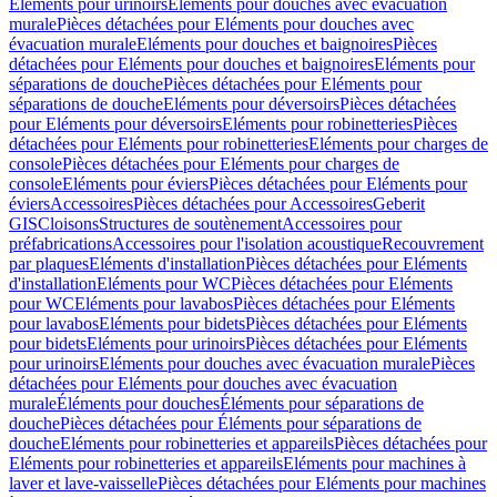
Eléments pour urinoirs
Eléments pour douches avec évacuation
murale
Pièces détachées pour Eléments pour douches avec
évacuation murale
Eléments pour douches et baignoires
Pièces
détachées pour Eléments pour douches et baignoires
Eléments pour
séparations de douche
Pièces détachées pour Eléments pour
séparations de douche
Eléments pour déversoirs
Pièces détachées
pour Eléments pour déversoirs
Eléments pour robinetteries
Pièces
détachées pour Eléments pour robinetteries
Eléments pour charges de
console
Pièces détachées pour Eléments pour charges de
console
Eléments pour éviers
Pièces détachées pour Eléments pour
éviers
Accessoires
Pièces détachées pour Accessoires
Geberit
GIS
Cloisons
Structures de soutènement
Accessoires pour
préfabrications
Accessoires pour l'isolation acoustique
Recouvrement
par plaques
Eléments d'installation
Pièces détachées pour Eléments
d'installation
Eléments pour WC
Pièces détachées pour Eléments
pour WC
Eléments pour lavabos
Pièces détachées pour Eléments
pour lavabos
Eléments pour bidets
Pièces détachées pour Eléments
pour bidets
Eléments pour urinoirs
Pièces détachées pour Eléments
pour urinoirs
Eléments pour douches avec évacuation murale
Pièces
détachées pour Eléments pour douches avec évacuation
murale
Éléments pour douches
Éléments pour séparations de
douche
Pièces détachées pour Éléments pour séparations de
douche
Eléments pour robinetteries et appareils
Pièces détachées pour
Eléments pour robinetteries et appareils
Eléments pour machines à
laver et lave-vaisselle
Pièces détachées pour Eléments pour machines