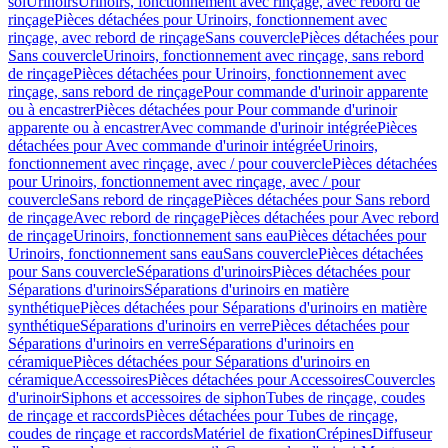
sol
Urinoirs
Urinoirs, fonctionnement avec rinçage, avec rebord de
rinçage
Pièces détachées pour Urinoirs, fonctionnement avec
rinçage, avec rebord de rinçage
Sans couvercle
Pièces détachées pour
Sans couvercle
Urinoirs, fonctionnement avec rinçage, sans rebord
de rinçage
Pièces détachées pour Urinoirs, fonctionnement avec
rinçage, sans rebord de rinçage
Pour commande d'urinoir apparente
ou à encastrer
Pièces détachées pour Pour commande d'urinoir
apparente ou à encastrer
Avec commande d'urinoir intégrée
Pièces
détachées pour Avec commande d'urinoir intégrée
Urinoirs,
fonctionnement avec rinçage, avec / pour couvercle
Pièces détachées
pour Urinoirs, fonctionnement avec rinçage, avec / pour
couvercle
Sans rebord de rinçage
Pièces détachées pour Sans rebord
de rinçage
Avec rebord de rinçage
Pièces détachées pour Avec rebord
de rinçage
Urinoirs, fonctionnement sans eau
Pièces détachées pour
Urinoirs, fonctionnement sans eau
Sans couvercle
Pièces détachées
pour Sans couvercle
Séparations d'urinoirs
Pièces détachées pour
Séparations d'urinoirs
Séparations d'urinoirs en matière
synthétique
Pièces détachées pour Séparations d'urinoirs en matière
synthétique
Séparations d'urinoirs en verre
Pièces détachées pour
Séparations d'urinoirs en verre
Séparations d'urinoirs en
céramique
Pièces détachées pour Séparations d'urinoirs en
céramique
Accessoires
Pièces détachées pour Accessoires
Couvercles
d'urinoir
Siphons et accessoires de siphon
Tubes de rinçage, coudes
de rinçage et raccords
Pièces détachées pour Tubes de rinçage,
coudes de rinçage et raccords
Matériel de fixation
Crépines
Diffuseur