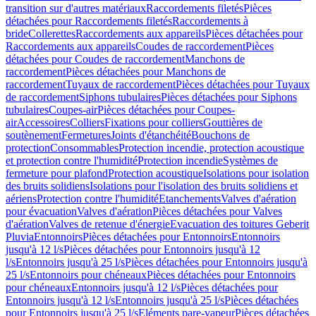
transition sur d'autres matériaux
Raccordements filetés
Pièces
détachées pour Raccordements filetés
Raccordements à
bride
Collerettes
Raccordements aux appareils
Pièces détachées pour
Raccordements aux appareils
Coudes de raccordement
Pièces
détachées pour Coudes de raccordement
Manchons de
raccordement
Pièces détachées pour Manchons de
raccordement
Tuyaux de raccordement
Pièces détachées pour Tuyaux
de raccordement
Siphons tubulaires
Pièces détachées pour Siphons
tubulaires
Coupes-air
Pièces détachées pour Coupes-
air
Accessoires
Colliers
Fixations pour colliers
Gouttières de
soutènement
Fermetures
Joints d'étanchéité
Bouchons de
protection
Consommables
Protection incendie, protection acoustique
et protection contre l'humidité
Protection incendie
Systèmes de
fermeture pour plafond
Protection acoustique
Isolations pour isolation
des bruits solidiens
Isolations pour l'isolation des bruits solidiens et
aériens
Protection contre l'humidité
Etanchements
Valves d'aération
pour évacuation
Valves d'aération
Pièces détachées pour Valves
d'aération
Valves de retenue d'énergie
Evacuation des toitures Geberit
Pluvia
Entonnoirs
Pièces détachées pour Entonnoirs
Entonnoirs
jusqu'à 12 l/s
Pièces détachées pour Entonnoirs jusqu'à 12
l/s
Entonnoirs jusqu'à 25 l/s
Pièces détachées pour Entonnoirs jusqu'à
25 l/s
Entonnoirs pour chéneaux
Pièces détachées pour Entonnoirs
pour chéneaux
Entonnoirs jusqu'à 12 l/s
Pièces détachées pour
Entonnoirs jusqu'à 12 l/s
Entonnoirs jusqu'à 25 l/s
Pièces détachées
pour Entonnoirs jusqu'à 25 l/s
Eléments pare-vapeur
Pièces détachées