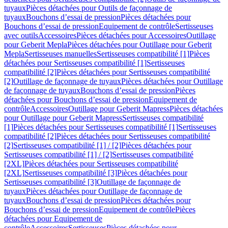
tuyaux
Pièces détachées pour Outils de façonnage de
tuyaux
Bouchons d’essai de pression
Pièces détachées pour
Bouchons d’essai de pression
Equipement de contrôle
Sertisseuses
avec outils
Accessoires
Pièces détachées pour Accessoires
Outillage
pour Geberit Mepla
Pièces détachées pour Outillage pour Geberit
Mepla
Sertisseuses manuelles
Sertisseuses compatibilité [1]
Pièces
détachées pour Sertisseuses compatibilité [1]
Sertisseuses
compatibilité [2]
Pièces détachées pour Sertisseuses compatibilité
[2]
Outillage de façonnage de tuyaux
Pièces détachées pour Outillage
de façonnage de tuyaux
Bouchons d’essai de pression
Pièces
détachées pour Bouchons d’essai de pression
Equipement de
contrôle
Accessoires
Outillage pour Geberit Mapress
Pièces détachées
pour Outillage pour Geberit Mapress
Sertisseuses compatibilité
[1]
Pièces détachées pour Sertisseuses compatibilité [1]
Sertisseuses
compatibilité [2]
Pièces détachées pour Sertisseuses compatibilité
[2]
Sertisseuses compatibilité [1] / [2]
Pièces détachées pour
Sertisseuses compatibilité [1] / [2]
Sertisseuses compatibilité
[2XL]
Pièces détachées pour Sertisseuses compatibilité
[2XL]
Sertisseuses compatibilité [3]
Pièces détachées pour
Sertisseuses compatibilité [3]
Outillage de façonnage de
tuyaux
Pièces détachées pour Outillage de façonnage de
tuyaux
Bouchons d’essai de pression
Pièces détachées pour
Bouchons d’essai de pression
Equipement de contrôle
Pièces
détachées pour Equipement de
contrôle
Accessoires
Sertisseuses
Pièces détachées pour