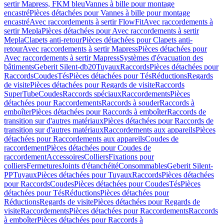
sertir Mapress, FKM bleu
Vannes à bille pour montage
encastré
Pièces détachées pour Vannes à bille pour montage
encastré
Avec raccordements à sertir FlowFit
Avec raccordements à
sertir Mepla
Pièces détachées pour Avec raccordements à sertir
Mepla
Clapets anti-retour
Pièces détachées pour Clapets anti-
retour
Avec raccordements à sertir Mapress
Pièces détachées pour
Avec raccordements à sertir Mapress
Systèmes d'évacuation des
bâtiments
Geberit Silent-db20
Tuyaux
Raccords
Pièces détachées pour
Raccords
Coudes
Tés
Pièces détachées pour Tés
Réductions
Regards
de visite
Pièces détachées pour Regards de visite
Raccords
SuperTube
Coudes
Raccords spéciaux
Raccordements
Pièces
détachées pour Raccordements
Raccords à souder
Raccords à
emboîter
Pièces détachées pour Raccords à emboîter
Raccords de
transition sur d'autres matériaux
Pièces détachées pour Raccords de
transition sur d'autres matériaux
Raccordements aux appareils
Pièces
détachées pour Raccordements aux appareils
Coudes de
raccordement
Pièces détachées pour Coudes de
raccordement
Accessoires
Colliers
Fixations pour
colliers
Fermetures
Joints d'étanchéité
Consommables
Geberit Silent-
PP
Tuyaux
Pièces détachées pour Tuyaux
Raccords
Pièces détachées
pour Raccords
Coudes
Pièces détachées pour Coudes
Tés
Pièces
détachées pour Tés
Réductions
Pièces détachées pour
Réductions
Regards de visite
Pièces détachées pour Regards de
visite
Raccordements
Pièces détachées pour Raccordements
Raccords
à emboîter
Pièces détachées pour Raccords à