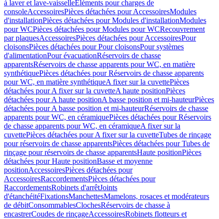
à laver et lave-vaisselle
Eléments pour charges de
console
Accessoires
Pièces détachées pour Accessoires
Modules
d'installation
Pièces détachées pour Modules d'installation
Modules
pour WC
Pièces détachées pour Modules pour WC
Recouvrement
par plaques
Accessoires
Pièces détachées pour Accessoires
Pour
cloisons
Pièces détachées pour Pour cloisons
Pour systèmes
d'alimentation
Pour évacuation
Réservoirs de chasse
apparents
Réservoirs de chasse apparents pour WC, en matière
synthétique
Pièces détachées pour Réservoirs de chasse apparents
pour WC, en matière synthétique
A fixer sur la cuvette
Pièces
détachées pour A fixer sur la cuvette
A haute position
Pièces
détachées pour A haute position
A basse position et mi-hauteur
Pièces
détachées pour A basse position et mi-hauteur
Réservoirs de chasse
apparents pour WC, en céramique
Pièces détachées pour Réservoirs
de chasse apparents pour WC, en céramique
A fixer sur la
cuvette
Pièces détachées pour A fixer sur la cuvette
Tubes de rinçage
pour réservoirs de chasse apparents
Pièces détachées pour Tubes de
rinçage pour réservoirs de chasse apparents
Haute position
Pièces
détachées pour Haute position
Basse et moyenne
position
Accessoires
Pièces détachées pour
Accessoires
Raccordements
Pièces détachées pour
Raccordements
Robinets d'arrêt
Joints
d'étanchéité
Fixations
Manchettes
Mamelons, rosaces et modérateurs
de débit
Consommables
Cloches
Réservoirs de chasse à
encastrer
Coudes de rinçage
Accessoires
Robinets flotteurs et