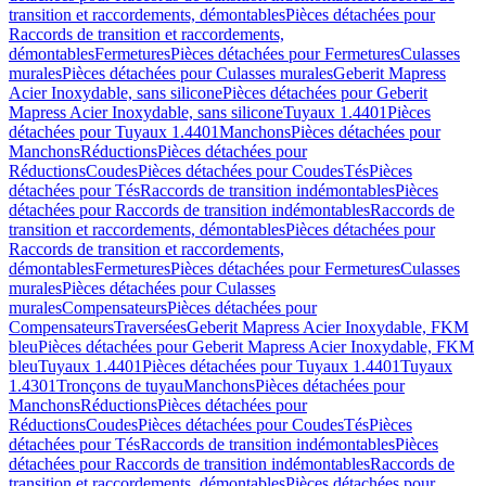
transition et raccordements, démontables
Pièces détachées pour
Raccords de transition et raccordements,
démontables
Fermetures
Pièces détachées pour Fermetures
Culasses
murales
Pièces détachées pour Culasses murales
Geberit Mapress
Acier Inoxydable, sans silicone
Pièces détachées pour Geberit
Mapress Acier Inoxydable, sans silicone
Tuyaux 1.4401
Pièces
détachées pour Tuyaux 1.4401
Manchons
Pièces détachées pour
Manchons
Réductions
Pièces détachées pour
Réductions
Coudes
Pièces détachées pour Coudes
Tés
Pièces
détachées pour Tés
Raccords de transition indémontables
Pièces
détachées pour Raccords de transition indémontables
Raccords de
transition et raccordements, démontables
Pièces détachées pour
Raccords de transition et raccordements,
démontables
Fermetures
Pièces détachées pour Fermetures
Culasses
murales
Pièces détachées pour Culasses
murales
Compensateurs
Pièces détachées pour
Compensateurs
Traversées
Geberit Mapress Acier Inoxydable, FKM
bleu
Pièces détachées pour Geberit Mapress Acier Inoxydable, FKM
bleu
Tuyaux 1.4401
Pièces détachées pour Tuyaux 1.4401
Tuyaux
1.4301
Tronçons de tuyau
Manchons
Pièces détachées pour
Manchons
Réductions
Pièces détachées pour
Réductions
Coudes
Pièces détachées pour Coudes
Tés
Pièces
détachées pour Tés
Raccords de transition indémontables
Pièces
détachées pour Raccords de transition indémontables
Raccords de
transition et raccordements, démontables
Pièces détachées pour