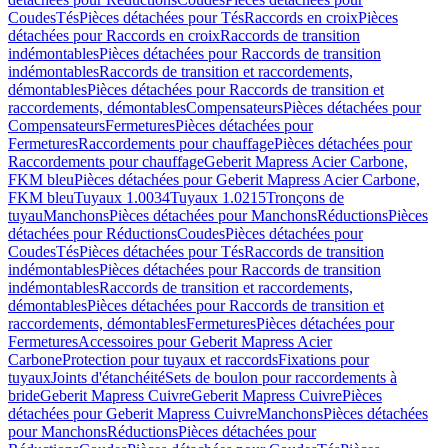
Coudes
Tés
Pièces détachées pour Tés
Raccords en croix
Pièces
détachées pour Raccords en croix
Raccords de transition
indémontables
Pièces détachées pour Raccords de transition
indémontables
Raccords de transition et raccordements,
démontables
Pièces détachées pour Raccords de transition et
raccordements, démontables
Compensateurs
Pièces détachées pour
Compensateurs
Fermetures
Pièces détachées pour
Fermetures
Raccordements pour chauffage
Pièces détachées pour
Raccordements pour chauffage
Geberit Mapress Acier Carbone,
FKM bleu
Pièces détachées pour Geberit Mapress Acier Carbone,
FKM bleu
Tuyaux 1.0034
Tuyaux 1.0215
Tronçons de
tuyau
Manchons
Pièces détachées pour Manchons
Réductions
Pièces
détachées pour Réductions
Coudes
Pièces détachées pour
Coudes
Tés
Pièces détachées pour Tés
Raccords de transition
indémontables
Pièces détachées pour Raccords de transition
indémontables
Raccords de transition et raccordements,
démontables
Pièces détachées pour Raccords de transition et
raccordements, démontables
Fermetures
Pièces détachées pour
Fermetures
Accessoires pour Geberit Mapress Acier
Carbone
Protection pour tuyaux et raccords
Fixations pour
tuyaux
Joints d'étanchéité
Sets de boulon pour raccordements à
bride
Geberit Mapress Cuivre
Geberit Mapress Cuivre
Pièces
détachées pour Geberit Mapress Cuivre
Manchons
Pièces détachées
pour Manchons
Réductions
Pièces détachées pour