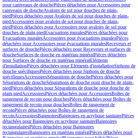
pour caniveaux de douche
Pièces détachées pour Accessoires pour
caniveaux de douche
Avaloirs de sol pour douches de plain-
pied
Pièces détachées pour Avaloirs de sol pour douches de plain-
pied
Accessoires pour avaloirs de sol pour douches de plain-
pied
Pièces détachées pour Accessoires pour avaloirs de sol pour
douches de plain-pied
Evacuations murales
Pièces détachées pour
Evacuations murales
Accessoires pour évacuations murales
Pièces
détachées pour Accessoires pour évacuations murales
Receveurs et
surfaces de douche
Pièces détachées pour Receveurs et surfaces de
douche
Surfaces de douche en matériau minéral
Pièces détachées
pour Surfaces de douche en matériau minéral
Eléments
d'installation
Pièces détachées pour Eléments d'installation
Siphons de
douche spécifiques
Pièces détachées pour Siphons de douche
spécifiques
Accessoires
Séparations de douche
Pièces détachées pour
Séparations de douche
Séparations de douche pour douche de plain-
pied
Pièces détachées pour Séparations de douche pour douche de
plain-pied
Accessoires
Pièces détachées pour Accessoires
Boîtes de
rangement de recoin pour douches
Pièces détachées pour Boîtes de
rangement de recoin pour douches
Boîtes de rangement de
recoin
Pièces détachées pour Boîtes de rangement de
recoin
Accessoires
Baignoires
Baignoires en acrylique sanitaire
Pièces
détachées pour Baignoires en acrylique sanitaire
Baignoires
rectangulaires
Pièces détachées pour Baignoires
rectangulaires
Baignoires en matériau minéral
Pièces détachées pour
Baignoires en matériau minéral
Baignoires pour bébés
Pièces