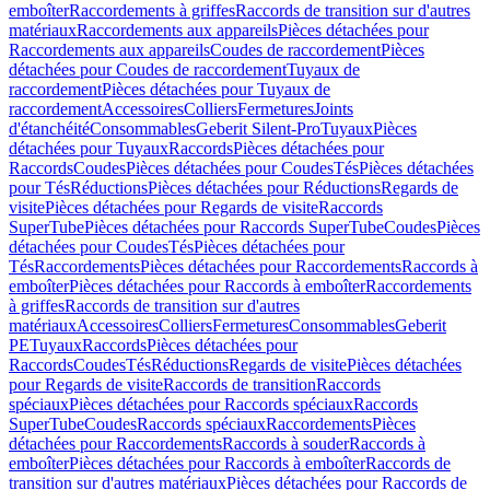
emboîter
Raccordements à griffes
Raccords de transition sur d'autres
matériaux
Raccordements aux appareils
Pièces détachées pour
Raccordements aux appareils
Coudes de raccordement
Pièces
détachées pour Coudes de raccordement
Tuyaux de
raccordement
Pièces détachées pour Tuyaux de
raccordement
Accessoires
Colliers
Fermetures
Joints
d'étanchéité
Consommables
Geberit Silent-Pro
Tuyaux
Pièces
détachées pour Tuyaux
Raccords
Pièces détachées pour
Raccords
Coudes
Pièces détachées pour Coudes
Tés
Pièces détachées
pour Tés
Réductions
Pièces détachées pour Réductions
Regards de
visite
Pièces détachées pour Regards de visite
Raccords
SuperTube
Pièces détachées pour Raccords SuperTube
Coudes
Pièces
détachées pour Coudes
Tés
Pièces détachées pour
Tés
Raccordements
Pièces détachées pour Raccordements
Raccords à
emboîter
Pièces détachées pour Raccords à emboîter
Raccordements
à griffes
Raccords de transition sur d'autres
matériaux
Accessoires
Colliers
Fermetures
Consommables
Geberit
PE
Tuyaux
Raccords
Pièces détachées pour
Raccords
Coudes
Tés
Réductions
Regards de visite
Pièces détachées
pour Regards de visite
Raccords de transition
Raccords
spéciaux
Pièces détachées pour Raccords spéciaux
Raccords
SuperTube
Coudes
Raccords spéciaux
Raccordements
Pièces
détachées pour Raccordements
Raccords à souder
Raccords à
emboîter
Pièces détachées pour Raccords à emboîter
Raccords de
transition sur d'autres matériaux
Pièces détachées pour Raccords de