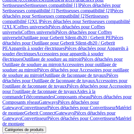
Sertisseuses
Sertisseuses compatibilité [1]
Pièces détachées pour
Sertisseuses compatibilité [1]
Sertisseuses compatibilité [2]
Pièces
détachées pour Sertisseuses compatibilité [2]
Sertisseuses
compatibilité [2XL]
Pièces détachées pour Sertisseuses compatibilité
[2XL]
Coffres universels
Pièces détachées pour Coffres
universels
Coffres universels
Pièces détachées pour Coffres
universels
Outillage pour Geberit Silent-db20 / Geberit PE
Pièces
détachées pour Outillage pour Geberit Silent-db20 / Geberit
PE
Appareils à souder électriques
Pièces détachées pour Appareils à
souder électriques
Accessoires pour appareils à souder
électriques
Outillage de soudure au mirroir
Pièces détachées pour
Outillage de soudure au mirroir
Accessoires pour outillage de
soudure au mirroir
Pièces détachées pour Accessoires pour outillage
de soudure au mirroir
Outillage de façonnage de tuyaux
Pièces
détachées pour Outillage de façonnage de tuyaux
Accessoires pour
l'outillage de façonnage de tuyaux
Pièces détachées pour Accessoires
pour l'outillage de façonnage de tuyaux
Aides à la
commande
Télécommandes
Composants réseau
Pièces détachées pour
Composants réseau
Gateways
Pièces détachées pour
Gateways
Convertisseur
Pièces détachées pour Convertisseur
Matériel
de montage
Geberit Connect
Gateways
Pièces détachées pour
Gateways
Convertisseur
Pièces détachées pour Convertisseur
Matériel
de montage
Catégories de produits