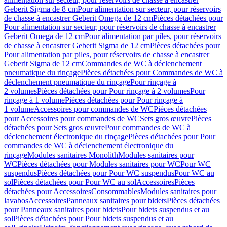
Geberit Sigma de 8 cm
Pour alimentation sur secteur, pour réservoirs
de chasse à encastrer Geberit Omega de 12 cm
Pièces détachées pour
Pour alimentation sur secteur, pour réservoirs de chasse à encastrer
Geberit Omega de 12 cm
Pour alimentation par piles, pour réservoirs
de chasse à encastrer Geberit Sigma de 12 cm
Pièces détachées pour
Pour alimentation par piles, pour réservoirs de chasse à encastrer
Geberit Sigma de 12 cm
Commandes de WC à déclenchement
pneumatique du rinçage
Pièces détachées pour Commandes de WC à
déclenchement pneumatique du rinçage
Pour rinçage à
2 volumes
Pièces détachées pour Pour rinçage à 2 volumes
Pour
rinçage à 1 volume
Pièces détachées pour Pour rinçage à
1 volume
Accessoires pour commandes de WC
Pièces détachées
pour Accessoires pour commandes de WC
Sets gros œuvre
Pièces
détachées pour Sets gros œuvre
Pour commandes de WC à
déclenchement électronique du rinçage
Pièces détachées pour Pour
commandes de WC à déclenchement électronique du
rinçage
Modules sanitaires Monolith
Modules sanitaires pour
WC
Pièces détachées pour Modules sanitaires pour WC
Pour WC
suspendus
Pièces détachées pour Pour WC suspendus
Pour WC au
sol
Pièces détachées pour Pour WC au sol
Accessoires
Pièces
détachées pour Accessoires
Consommables
Modules sanitaires pour
lavabos
Accessoires
Panneaux sanitaires pour bidets
Pièces détachées
pour Panneaux sanitaires pour bidets
Pour bidets suspendus et au
sol
Pièces détachées pour Pour bidets suspendus et au