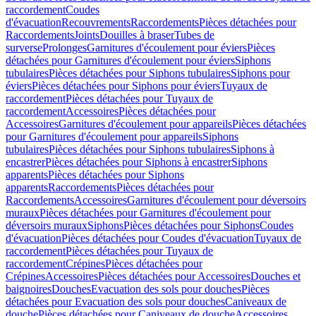
raccordement
Coudes
d'évacuation
Recouvrements
Raccordements
Pièces détachées pour
Raccordements
Joints
Douilles à braser
Tubes de
surverse
Prolonges
Garnitures d'écoulement pour éviers
Pièces
détachées pour Garnitures d'écoulement pour éviers
Siphons
tubulaires
Pièces détachées pour Siphons tubulaires
Siphons pour
éviers
Pièces détachées pour Siphons pour éviers
Tuyaux de
raccordement
Pièces détachées pour Tuyaux de
raccordement
Accessoires
Pièces détachées pour
Accessoires
Garnitures d'écoulement pour appareils
Pièces détachées
pour Garnitures d'écoulement pour appareils
Siphons
tubulaires
Pièces détachées pour Siphons tubulaires
Siphons à
encastrer
Pièces détachées pour Siphons à encastrer
Siphons
apparents
Pièces détachées pour Siphons
apparents
Raccordements
Pièces détachées pour
Raccordements
Accessoires
Garnitures d'écoulement pour déversoirs
muraux
Pièces détachées pour Garnitures d'écoulement pour
déversoirs muraux
Siphons
Pièces détachées pour Siphons
Coudes
d'évacuation
Pièces détachées pour Coudes d'évacuation
Tuyaux de
raccordement
Pièces détachées pour Tuyaux de
raccordement
Crépines
Pièces détachées pour
Crépines
Accessoires
Pièces détachées pour Accessoires
Douches et
baignoires
Douches
Evacuation des sols pour douches
Pièces
détachées pour Evacuation des sols pour douches
Caniveaux de
douche
Pièces détachées pour Caniveaux de douche
Accessoires