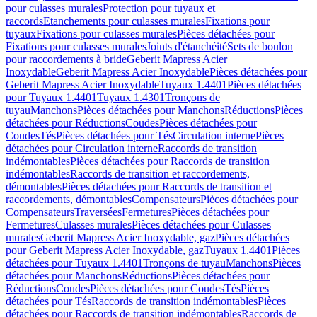
pour culasses murales
Protection pour tuyaux et
raccords
Etanchements pour culasses murales
Fixations pour
tuyaux
Fixations pour culasses murales
Pièces détachées pour
Fixations pour culasses murales
Joints d'étanchéité
Sets de boulon
pour raccordements à bride
Geberit Mapress Acier
Inoxydable
Geberit Mapress Acier Inoxydable
Pièces détachées pour
Geberit Mapress Acier Inoxydable
Tuyaux 1.4401
Pièces détachées
pour Tuyaux 1.4401
Tuyaux 1.4301
Tronçons de
tuyau
Manchons
Pièces détachées pour Manchons
Réductions
Pièces
détachées pour Réductions
Coudes
Pièces détachées pour
Coudes
Tés
Pièces détachées pour Tés
Circulation interne
Pièces
détachées pour Circulation interne
Raccords de transition
indémontables
Pièces détachées pour Raccords de transition
indémontables
Raccords de transition et raccordements,
démontables
Pièces détachées pour Raccords de transition et
raccordements, démontables
Compensateurs
Pièces détachées pour
Compensateurs
Traversées
Fermetures
Pièces détachées pour
Fermetures
Culasses murales
Pièces détachées pour Culasses
murales
Geberit Mapress Acier Inoxydable, gaz
Pièces détachées
pour Geberit Mapress Acier Inoxydable, gaz
Tuyaux 1.4401
Pièces
détachées pour Tuyaux 1.4401
Tronçons de tuyau
Manchons
Pièces
détachées pour Manchons
Réductions
Pièces détachées pour
Réductions
Coudes
Pièces détachées pour Coudes
Tés
Pièces
détachées pour Tés
Raccords de transition indémontables
Pièces
détachées pour Raccords de transition indémontables
Raccords de