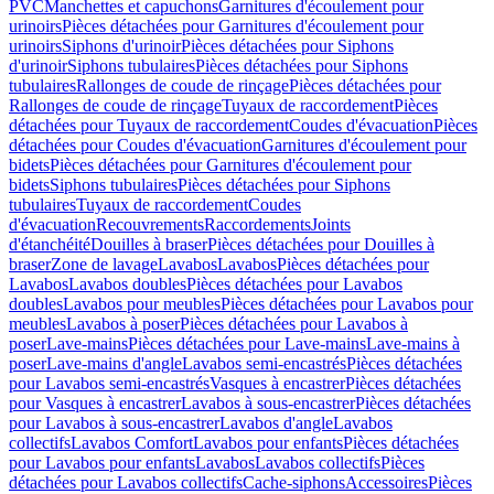
PVC
Manchettes et capuchons
Garnitures d'écoulement pour
urinoirs
Pièces détachées pour Garnitures d'écoulement pour
urinoirs
Siphons d'urinoir
Pièces détachées pour Siphons
d'urinoir
Siphons tubulaires
Pièces détachées pour Siphons
tubulaires
Rallonges de coude de rinçage
Pièces détachées pour
Rallonges de coude de rinçage
Tuyaux de raccordement
Pièces
détachées pour Tuyaux de raccordement
Coudes d'évacuation
Pièces
détachées pour Coudes d'évacuation
Garnitures d'écoulement pour
bidets
Pièces détachées pour Garnitures d'écoulement pour
bidets
Siphons tubulaires
Pièces détachées pour Siphons
tubulaires
Tuyaux de raccordement
Coudes
d'évacuation
Recouvrements
Raccordements
Joints
d'étanchéité
Douilles à braser
Pièces détachées pour Douilles à
braser
Zone de lavage
Lavabos
Lavabos
Pièces détachées pour
Lavabos
Lavabos doubles
Pièces détachées pour Lavabos
doubles
Lavabos pour meubles
Pièces détachées pour Lavabos pour
meubles
Lavabos à poser
Pièces détachées pour Lavabos à
poser
Lave-mains
Pièces détachées pour Lave-mains
Lave-mains à
poser
Lave-mains d'angle
Lavabos semi-encastrés
Pièces détachées
pour Lavabos semi-encastrés
Vasques à encastrer
Pièces détachées
pour Vasques à encastrer
Lavabos à sous-encastrer
Pièces détachées
pour Lavabos à sous-encastrer
Lavabos d'angle
Lavabos
collectifs
Lavabos Comfort
Lavabos pour enfants
Pièces détachées
pour Lavabos pour enfants
Lavabos
Lavabos collectifs
Pièces
détachées pour Lavabos collectifs
Cache-siphons
Accessoires
Pièces