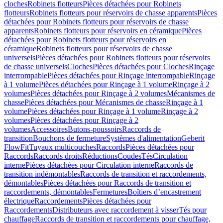
cloches
Robinets flotteurs
Pièces détachées pour Robinets
flotteurs
Robinets flotteurs pour réservoirs de chasse apparents
Pièces
détachées pour Robinets flotteurs pour réservoirs de chasse
apparents
Robinets flotteurs pour réservoirs en céramique
Pièces
détachées pour Robinets flotteurs pour réservoirs en
céramique
Robinets flotteurs pour réservoirs de chasse
universels
Pièces détachées pour Robinets flotteurs pour réservoirs
de chasse universels
Cloches
Pièces détachées pour Cloches
Rinçage
interrompable
Pièces détachées pour Rinçage interrompable
Rinçage
à 1 volume
Pièces détachées pour Rinçage à 1 volume
Rinçage à 2
volumes
Pièces détachées pour Rinçage à 2 volumes
Mécanismes de
chasse
Pièces détachées pour Mécanismes de chasse
Rinçage à 1
volume
Pièces détachées pour Rinçage à 1 volume
Rinçage à 2
volumes
Pièces détachées pour Rinçage à 2
volumes
Accessoires
Butons-poussoirs
Raccords de
transition
Bouchons de fermeture
Systèmes d'alimentation
Geberit
FlowFit
Tuyaux multicouches
Raccords
Pièces détachées pour
Raccords
Raccords droits
Réductions
Coudes
Tés
Circulation
interne
Pièces détachées pour Circulation interne
Raccords de
transition indémontables
Raccords de transition et raccordements,
démontables
Pièces détachées pour Raccords de transition et
raccordements, démontables
Fermetures
Boîtiers d’encastrement
électrique
Raccordements
Pièces détachées pour
Raccordements
Distributeurs avec raccordement à visser
Tés pour
chauffage
Raccords de transition et raccordements pour chauffage,