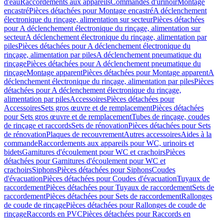
d'eau
Raccordements aux appareils
Commandes d'urinoir
Montage
encastré
Pièces détachées pour Montage encastré
A déclenchement
électronique du rinçage, alimentation sur secteur
Pièces détachées
pour A déclenchement électronique du rinçage, alimentation sur
secteur
A déclenchement électronique du rinçage, alimentation par
piles
Pièces détachées pour A déclenchement électronique du
rinçage, alimentation par piles
A déclenchement pneumatique du
rinçage
Pièces détachées pour A déclenchement pneumatique du
rinçage
Montage apparent
Pièces détachées pour Montage apparent
A
déclenchement électronique du rinçage, alimentation par piles
Pièces
détachées pour A déclenchement électronique du rinçage,
alimentation par piles
Accessoires
Pièces détachées pour
Accessoires
Sets gros œuvre et de remplacement
Pièces détachées
pour Sets gros œuvre et de remplacement
Tubes de rinçage, coudes
de rinçage et raccords
Sets de rénovation
Pièces détachées pour Sets
de rénovation
Plaques de recouvrement
Autres accessoires
Aides à la
commande
Raccordements aux appareils pour WC, urinoirs et
bidets
Garnitures d'écoulement pour WC et crachoirs
Pièces
détachées pour Garnitures d'écoulement pour WC et
crachoirs
Siphons
Pièces détachées pour Siphons
Coudes
d'évacuation
Pièces détachées pour Coudes d'évacuation
Tuyaux de
raccordement
Pièces détachées pour Tuyaux de raccordement
Sets de
raccordement
Pièces détachées pour Sets de raccordement
Rallonges
de coude de rinçage
Pièces détachées pour Rallonges de coude de
rinçage
Raccords en PVC
Pièces détachées pour Raccords en