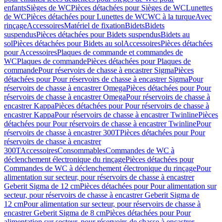
enfants
Sièges de WC
Pièces détachées pour Sièges de WC
Lunettes
de WC
Pièces détachées pour Lunettes de WC
WC à la turque
Avec
rinçage
Accessoires
Matériel de fixation
Bidets
Bidets
suspendus
Pièces détachées pour Bidets suspendus
Bidets au
sol
Pièces détachées pour Bidets au sol
Accessoires
Pièces détachées
pour Accessoires
Plaques de commande et commandes de
WC
Plaques de commande
Pièces détachées pour Plaques de
commande
Pour réservoirs de chasse à encastrer Sigma
Pièces
détachées pour Pour réservoirs de chasse à encastrer Sigma
Pour
réservoirs de chasse à encastrer Omega
Pièces détachées pour Pour
réservoirs de chasse à encastrer Omega
Pour réservoirs de chasse à
encastrer Kappa
Pièces détachées pour Pour réservoirs de chasse à
encastrer Kappa
Pour réservoirs de chasse à encastrer Twinline
Pièces
détachées pour Pour réservoirs de chasse à encastrer Twinline
Pour
réservoirs de chasse à encastrer 300T
Pièces détachées pour Pour
réservoirs de chasse à encastrer
300T
Accessoires
Consommables
Commandes de WC à
déclenchement électronique du rinçage
Pièces détachées pour
Commandes de WC à déclenchement électronique du rinçage
Pour
alimentation sur secteur, pour réservoirs de chasse à encastrer
Geberit Sigma de 12 cm
Pièces détachées pour Pour alimentation sur
secteur, pour réservoirs de chasse à encastrer Geberit Sigma de
12 cm
Pour alimentation sur secteur, pour réservoirs de chasse à
encastrer Geberit Sigma de 8 cm
Pièces détachées pour Pour
alimentation sur secteur, pour réservoirs de chasse à encastrer