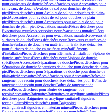
pour caniveaux de douche
Pièces détachées pour Accessoires pour
caniveaux de douche
Avaloirs de sol pour douches de plain-
pied
Pièces détachées pour Avaloirs de sol pour douches de plain-
pied
Accessoires pour avaloirs de sol pour douches de plain-
pied
Pièces détachées pour Accessoires pour avaloirs de sol pour
douches de plain-pied
Evacuations murales
Pièces détachées pour
Evacuations murales
Accessoires pour évacuations murales
Pièces
détachées pour Accessoires pour évacuations murales
Receveurs et
surfaces de douche
Pièces détachées pour Receveurs et surfaces de
douche
Surfaces de douche en matériau minéral
Pièces détachées
pour Surfaces de douche en matériau minéral
Eléments
d'installation
Pièces détachées pour Eléments d'installation
Siphons de
douche spécifiques
Pièces détachées pour Siphons de douche
spécifiques
Accessoires
Séparations de douche
Pièces détachées pour
Séparations de douche
Séparations de douche pour douche de plain-
pied
Pièces détachées pour Séparations de douche pour douche de
plain-pied
Accessoires
Pièces détachées pour Accessoires
Boîtes de
rangement de recoin pour douches
Pièces détachées pour Boîtes de
rangement de recoin pour douches
Boîtes de rangement de
recoin
Pièces détachées pour Boîtes de rangement de
recoin
Accessoires
Baignoires
Baignoires en acrylique sanitaire
Pièces
détachées pour Baignoires en acrylique sanitaire
Baignoires
rectangulaires
Pièces détachées pour Baignoires
rectangulaires
Baignoires en matériau minéral
Pièces détachées pour
Baignoires en matériau minéral
Baignoires pour bébés
Pièces