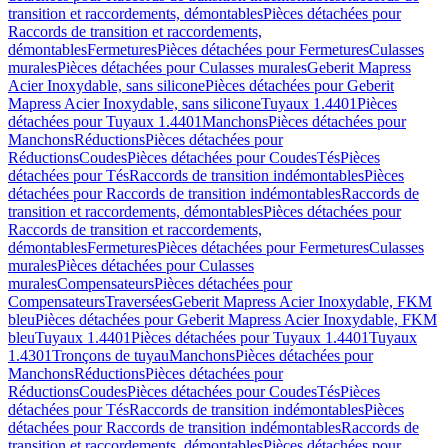
transition et raccordements, démontables
Pièces détachées pour
Raccords de transition et raccordements,
démontables
Fermetures
Pièces détachées pour Fermetures
Culasses
murales
Pièces détachées pour Culasses murales
Geberit Mapress
Acier Inoxydable, sans silicone
Pièces détachées pour Geberit
Mapress Acier Inoxydable, sans silicone
Tuyaux 1.4401
Pièces
détachées pour Tuyaux 1.4401
Manchons
Pièces détachées pour
Manchons
Réductions
Pièces détachées pour
Réductions
Coudes
Pièces détachées pour Coudes
Tés
Pièces
détachées pour Tés
Raccords de transition indémontables
Pièces
détachées pour Raccords de transition indémontables
Raccords de
transition et raccordements, démontables
Pièces détachées pour
Raccords de transition et raccordements,
démontables
Fermetures
Pièces détachées pour Fermetures
Culasses
murales
Pièces détachées pour Culasses
murales
Compensateurs
Pièces détachées pour
Compensateurs
Traversées
Geberit Mapress Acier Inoxydable, FKM
bleu
Pièces détachées pour Geberit Mapress Acier Inoxydable, FKM
bleu
Tuyaux 1.4401
Pièces détachées pour Tuyaux 1.4401
Tuyaux
1.4301
Tronçons de tuyau
Manchons
Pièces détachées pour
Manchons
Réductions
Pièces détachées pour
Réductions
Coudes
Pièces détachées pour Coudes
Tés
Pièces
détachées pour Tés
Raccords de transition indémontables
Pièces
détachées pour Raccords de transition indémontables
Raccords de
transition et raccordements, démontables
Pièces détachées pour