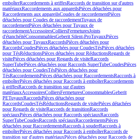
emboîter
Raccordements à griffes
Raccords de transition sur d'autres
matériaux
Raccordements aux appareils
Pièces détachées pour
Raccordements aux appareils
Coudes de raccordement
Pièces
détachées pour Coudes de raccordement
Tuyaux de
raccordement
Pièces détachées pour Tuyaux de
raccordement
Accessoires
Colliers
Fermetures
Joints
d'étanchéité
Consommables
Geberit Silent-Pro
Tuyaux
Pièces
détachées pour Tuyaux
Raccords
Pièces détachées pour
Raccords
Coudes
Pièces détachées pour Coudes
Tés
Pièces détachées
pour Tés
Réductions
Pièces détachées pour Réductions
Regards de
visite
Pièces détachées pour Regards de visite
Raccords
SuperTube
Pièces détachées pour Raccords SuperTube
Coudes
Pièces
détachées pour Coudes
Tés
Pièces détachées pour
Tés
Raccordements
Pièces détachées pour Raccordements
Raccords à
emboîter
Pièces détachées pour Raccords à emboîter
Raccordements
à griffes
Raccords de transition sur d'autres
matériaux
Accessoires
Colliers
Fermetures
Consommables
Geberit
PE
Tuyaux
Raccords
Pièces détachées pour
Raccords
Coudes
Tés
Réductions
Regards de visite
Pièces détachées
pour Regards de visite
Raccords de transition
Raccords
spéciaux
Pièces détachées pour Raccords spéciaux
Raccords
SuperTube
Coudes
Raccords spéciaux
Raccordements
Pièces
détachées pour Raccordements
Raccords à souder
Raccords à
emboîter
Pièces détachées pour Raccords à emboîter
Raccords de
transition sur d'autres matériaux
Pièces détachées pour Raccords de