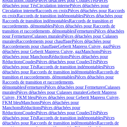
Réductions
Coudes
Pièces détachées pour Coudes
Tés
Pièces
détachées pour Tés
Circulation interne
Pièces détachées pour
Circulation interne
Raccords en croix
Pièces détachées pour Raccords
en croix
Raccords de transition indémontables
Pièces détachées pour
Raccords de transition indémontables
Raccords de transition et
raccordements, démontables
Pièces détachées pour Raccords de
transition et raccordements, démontables
Fermetures
Pièces détachées
pour Fermetures
Culasses murales
Pièces détachées pour Culasses
murales
Raccordements pour chauffage
Pièces détachées pour
Raccordements pour chauffage
Geberit Mapress Cuivre, gaz
Pièces
détachées pour Geberit Mapress Cuivre, gaz
Manchons
Pièces
détachées pour Manchons
Réductions
Pièces détachées pour
Réductions
Coudes
Pièces détachées pour Coudes
Tés
Pièces
détachées pour Tés
Raccords de transition indémontables
Pièces
détachées pour Raccords de transition indémontables
Raccords de
transition et raccordements, démontables
Pièces détachées pour
Raccords de transition et raccordements,
démontables
Fermetures
Pièces détachées pour Fermetures
Culasses
murales
Pièces détachées pour Culasses murales
Geberit Mapress
Cuivre, FKM bleu
Pièces détachées pour Geberit Mapress Cuivre,
FKM bleu
Manchons
Pièces détachées pour
Manchons
Réductions
Pièces détachées pour
Réductions
Coudes
Pièces détachées pour Coudes
Tés
Pièces
détachées pour Tés
Raccords de transition indémontables
Pièces
détachées pour Raccords de transition indémontables
Raccords de