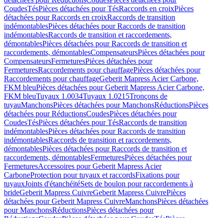
Coudes
Tés
Pièces détachées pour Tés
Raccords en croix
Pièces
détachées pour Raccords en croix
Raccords de transition
indémontables
Pièces détachées pour Raccords de transition
indémontables
Raccords de transition et raccordements,
démontables
Pièces détachées pour Raccords de transition et
raccordements, démontables
Compensateurs
Pièces détachées pour
Compensateurs
Fermetures
Pièces détachées pour
Fermetures
Raccordements pour chauffage
Pièces détachées pour
Raccordements pour chauffage
Geberit Mapress Acier Carbone,
FKM bleu
Pièces détachées pour Geberit Mapress Acier Carbone,
FKM bleu
Tuyaux 1.0034
Tuyaux 1.0215
Tronçons de
tuyau
Manchons
Pièces détachées pour Manchons
Réductions
Pièces
détachées pour Réductions
Coudes
Pièces détachées pour
Coudes
Tés
Pièces détachées pour Tés
Raccords de transition
indémontables
Pièces détachées pour Raccords de transition
indémontables
Raccords de transition et raccordements,
démontables
Pièces détachées pour Raccords de transition et
raccordements, démontables
Fermetures
Pièces détachées pour
Fermetures
Accessoires pour Geberit Mapress Acier
Carbone
Protection pour tuyaux et raccords
Fixations pour
tuyaux
Joints d'étanchéité
Sets de boulon pour raccordements à
bride
Geberit Mapress Cuivre
Geberit Mapress Cuivre
Pièces
détachées pour Geberit Mapress Cuivre
Manchons
Pièces détachées
pour Manchons
Réductions
Pièces détachées pour