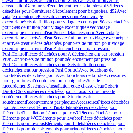
d'évacuation
Pièces détachées pour Sans caches pour ouverture
d'évacuation
Garnitures d'écoulement pour baignoires, d52
Pièces
détachées pour Garnitures d'écoulement pour baignoires, d52
Avec
vidage excentrique
Pièces détachées pour Avec vidage
excentrique
Sets de finition pour vidage excentrique
Pièces détachées
pour Sets de finition pour vidage excentrique
Avec vidage
excentrique et arrivée d'eau
Pièces détachées pour Avec vidage
excentrique et arrivée d'eau
Sets de finition pour vidage excentrique
et arrivée d'eau
Pièces détachées pour Sets de finition pour vidage
excentrique et arrivée d'eau
A déclenchement par pression
PushControl
Pièces détachées pour A déclenchement par pression
PushControl
Sets de finition pour déclenchement par pression
PushControl
Pièces détachées pour Sets de finition pour
déclenchement par pression PushControl
Avec bouchons de
bonde
Pièces détachées pour Avec bouchons de bonde
Accessoires
pour garnitures d'écoulement pour baignoires
Sets de
raccordement
Systèmes d'installation et de chasse d'eau
Geberit
Duofix
Cloisons
Pièces détachées pour Cloisons
Structures de
soutènement
Pièces détachées pour Structures de
soutènement
Recouvrement par plaques
Accessoires
Pièces détachées
pour Accessoires
Eléments d'installation
Pièces détachées pour
Eléments d'installation
Eléments pour WC
Pièces détachées pour
Eléments pour WC
Eléments pour lavabos
Pièces détachées pour
Eléments pour lavabos
Eléments pour bidets
Pièces détachées pour
Eléments pour bidets
Eléments pour urinoirs
Pièces détachées pour