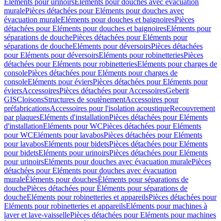
Eléments pour urinoirs
Eléments pour douches avec évacuation
murale
Pièces détachées pour Eléments pour douches avec
évacuation murale
Eléments pour douches et baignoires
Pièces
détachées pour Eléments pour douches et baignoires
Eléments pour
séparations de douche
Pièces détachées pour Eléments pour
séparations de douche
Eléments pour déversoirs
Pièces détachées
pour Eléments pour déversoirs
Eléments pour robinetteries
Pièces
détachées pour Eléments pour robinetteries
Eléments pour charges de
console
Pièces détachées pour Eléments pour charges de
console
Eléments pour éviers
Pièces détachées pour Eléments pour
éviers
Accessoires
Pièces détachées pour Accessoires
Geberit
GIS
Cloisons
Structures de soutènement
Accessoires pour
préfabrications
Accessoires pour l'isolation acoustique
Recouvrement
par plaques
Eléments d'installation
Pièces détachées pour Eléments
d'installation
Eléments pour WC
Pièces détachées pour Eléments
pour WC
Eléments pour lavabos
Pièces détachées pour Eléments
pour lavabos
Eléments pour bidets
Pièces détachées pour Eléments
pour bidets
Eléments pour urinoirs
Pièces détachées pour Eléments
pour urinoirs
Eléments pour douches avec évacuation murale
Pièces
détachées pour Eléments pour douches avec évacuation
murale
Éléments pour douches
Éléments pour séparations de
douche
Pièces détachées pour Éléments pour séparations de
douche
Eléments pour robinetteries et appareils
Pièces détachées pour
Eléments pour robinetteries et appareils
Eléments pour machines à
laver et lave-vaisselle
Pièces détachées pour Eléments pour machines