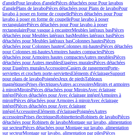
d'angle
Pour lavabos d'angle
Pièces détachées pour Pour lavabos
d'angle
Plans de lavabo
Pièces détachées pour Plans de lavabo
Pour
lavabo à poser en forme de coupelle
Pièces détachées pour Pour
lavabo à poser en forme de coupelle
Pour lavabo à poser
rectangulaire
Pièces détachées pour Pour lavabo à poser
rectangulaire
Pour vasque à encastrer
Meubles latéraux bas
Pièces
détachées pour Meubles latéraux bas
Meubles latéraux bas
Pièces
détachées pour Meubles latéraux bas
Colonnes hautes
Pièces
détachées pour Colonnes hautes
Colonnes mi-hautes
Pièces détachées
pour Colonnes mi-hautes
Armoires hautes compactes
Pièces
détachées pour Armoires hautes compactes
Autres meubles
Pièces
détachées pour Autres meubles
Etagères murales
Pièces détachées
pour Etagères murales
Accessoires
Casiers de rangement
Porte-
serviettes et crochets porte-serviettes
Eléments d'éclairage
Support
pour plans de lavabo
Poignées
Jeux de pieds
Tableaux
magnétiques
Prises électriques
Autres accessoires
Miroirs et armoires
à miroir
Miroirs
Pièces détachées pour Miroirs
Avec éclairage
intégré
Pièces détachées pour Avec éclairage intégré
Armoires à
miroir
Pièces détachées pour Armoires à miroir
Avec éclairage
intégré
Pièces détachées pour Avec éclairage
intégré
Accessoires
Eléments d'éclairage
Poignées
Autres
accessoires
Prises électriques
Robinetteries
Robinets de lavabo
Pièces
détachées pour Robinets de lavabo
Montage sur lavabo, alimentation
sur secteur
Pièces détachées pour Montage sur lavabo, alimentation
sur secteur
Montage sur lavabo, alimentation par piles
Pièces