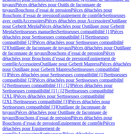
tuyaux
Pièces détachées pour Outils de façonnage de
tuyaux
Bouchons d’essai de pression
Pièces détachées pour
Bouchons d’essai de pression
Equipement de contrôle
Sertisseuses
avec outils
Accessoires
Pièces détachées pour Accessoires
Outillage
pour Geberit Mepla
Pièces détachées pour Outillage pour Geberit
Mepla
Sertisseuses manuelles
Sertisseuses compatibilité [1]
Pièces
détachées pour Sertisseuses compatibilité [1]
Sertisseuses
compatibilité [2]
Pièces détachées pour Sertisseuses compatibilité
[2]
Outillage de façonnage de tuyaux
Pièces détachées pour Outillage
de façonnage de tuyaux
Bouchons d’essai de pression
Pièces
détachées pour Bouchons d’essai de pression
Equipement de
contrôle
Accessoires
Outillage pour Geberit Mapress
Pièces détachées
pour Outillage pour Geberit Mapress
Sertisseuses compatibilité
[1]
Pièces détachées pour Sertisseuses compatibilité [1]
Sertisseuses
compatibilité [2]
Pièces détachées pour Sertisseuses compatibilité
[2]
Sertisseuses compatibilité [1] / [2]
Pièces détachées pour
Sertisseuses compatibilité [1] / [2]
Sertisseuses compatibilité
[2XL]
Pièces détachées pour Sertisseuses compatibilité
[2XL]
Sertisseuses compatibilité [3]
Pièces détachées pour
Sertisseuses compatibilité [3]
Outillage de façonnage de
tuyaux
Pièces détachées pour Outillage de façonnage de
tuyaux
Bouchons d’essai de pression
Pièces détachées pour
Bouchons d’essai de pression
Equipement de contrôle
Pièces
détachées pour Equipement de
contrôle
Accessoires
Sertisseuses
Pièces détachées pour