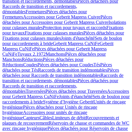
transition et raccordements, démontables
Pièces détachées pour
Raccords de transition et raccordements,
démontables
Fermetures
Pièces détachées pour
Fermetures
Accessoires pour Geberit Mapress Cuivre
Pièces
détachées pour Accessoires pour Geberit Mapress Cuivre
Isolations
pour culasses murales
Protection pour tuyaux et raccords
Fixations
pour tuyaux
Fixations pour culasses murales
Pièces détachées pour
Fixations pour culasses murales
Joints d'étanchéité
Sets de boulon
pour raccordements à bride
Geberit Mapress CuNiFe
Geberit
Mapress CuNiFe
Pièces détachées pour Geberit Mapress
CuNiFe
Tuyaux 2.1972
Manchons
Pièces détachées pour
Manchons
Réductions
Pièces détachées pour
Réductions
Coudes
Pièces détachées pour Coudes
Tés
Pièces
détachées pour Tés
Raccords de transition indémontables
Pièces
détachées pour Raccords de transition indémontables
Raccords de
transition et raccordements, démontables
Pièces détachées pour
Raccords de transition et raccordements,
démontables
Traversées
Pièces détachées pour Traversées
Accessoires
pour Geberit Mapress CuNiFe
Joints d'étanchéité
Sets de boulon pour
raccordements à bride
Système d’hygiène Geberit
Unités de rinçage
hygiénique
Pièces détachées pour Unités de rinçage
hygiénique
Accessoires pour unités de rinçage
hygiénique
Capteurs
Câbles
Limiteurs de débit
Recouvrements et
plaques de recouvrement
Réservoirs de chasse et commandes de WC
avec rinçage hygiénique
Pièces détachées pour Réservoirs de chasse