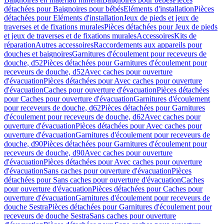
détachées pour Baignoires pour bébés
Eléments d'installation
Pièces
détachées pour Eléments d'installation
Jeux de pieds et jeux de
traverses et de fixations murales
Pièces détachées pour Jeux de pieds
et jeux de traverses et de fixations murales
Accessoires
Kits de
réparation
Autres accessoires
Raccordements aux appareils pour
douches et baignoires
Garnitures d'écoulement pour receveurs de
douche, d52
Pièces détachées pour Garnitures d'écoulement pour
receveurs de douche, d52
Avec caches pour ouverture
d'évacuation
Pièces détachées pour Avec caches pour ouverture
d'évacuation
Caches pour ouverture d'évacuation
Pièces détachées
pour Caches pour ouverture d'évacuation
Garnitures d'écoulement
pour receveurs de douche, d62
Pièces détachées pour Garnitures
d'écoulement pour receveurs de douche, d62
Avec caches pour
ouverture d'évacuation
Pièces détachées pour Avec caches pour
ouverture d'évacuation
Garnitures d'écoulement pour receveurs de
douche, d90
Pièces détachées pour Garnitures d'écoulement pour
receveurs de douche, d90
Avec caches pour ouverture
d'évacuation
Pièces détachées pour Avec caches pour ouverture
d'évacuation
Sans caches pour ouverture d'évacuation
Pièces
détachées pour Sans caches pour ouverture d'évacuation
Caches
pour ouverture d'évacuation
Pièces détachées pour Caches pour
ouverture d'évacuation
Garnitures d'écoulement pour receveurs de
douche Sestra
Pièces détachées pour Garnitures d'écoulement pour
receveurs de douche Sestra
Sans caches pour ouverture