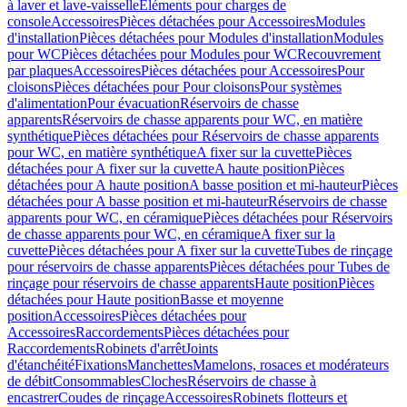
à laver et lave-vaisselle
Eléments pour charges de
console
Accessoires
Pièces détachées pour Accessoires
Modules
d'installation
Pièces détachées pour Modules d'installation
Modules
pour WC
Pièces détachées pour Modules pour WC
Recouvrement
par plaques
Accessoires
Pièces détachées pour Accessoires
Pour
cloisons
Pièces détachées pour Pour cloisons
Pour systèmes
d'alimentation
Pour évacuation
Réservoirs de chasse
apparents
Réservoirs de chasse apparents pour WC, en matière
synthétique
Pièces détachées pour Réservoirs de chasse apparents
pour WC, en matière synthétique
A fixer sur la cuvette
Pièces
détachées pour A fixer sur la cuvette
A haute position
Pièces
détachées pour A haute position
A basse position et mi-hauteur
Pièces
détachées pour A basse position et mi-hauteur
Réservoirs de chasse
apparents pour WC, en céramique
Pièces détachées pour Réservoirs
de chasse apparents pour WC, en céramique
A fixer sur la
cuvette
Pièces détachées pour A fixer sur la cuvette
Tubes de rinçage
pour réservoirs de chasse apparents
Pièces détachées pour Tubes de
rinçage pour réservoirs de chasse apparents
Haute position
Pièces
détachées pour Haute position
Basse et moyenne
position
Accessoires
Pièces détachées pour
Accessoires
Raccordements
Pièces détachées pour
Raccordements
Robinets d'arrêt
Joints
d'étanchéité
Fixations
Manchettes
Mamelons, rosaces et modérateurs
de débit
Consommables
Cloches
Réservoirs de chasse à
encastrer
Coudes de rinçage
Accessoires
Robinets flotteurs et