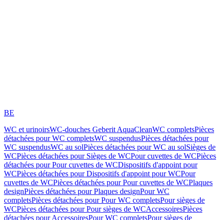
BE
WC et urinoirs
WC-douches Geberit AquaClean
WC complets
Pièces
détachées pour WC complets
WC suspendus
Pièces détachées pour
WC suspendus
WC au sol
Pièces détachées pour WC au sol
Sièges de
WC
Pièces détachées pour Sièges de WC
Pour cuvettes de WC
Pièces
détachées pour Pour cuvettes de WC
Dispositifs d'appoint pour
WC
Pièces détachées pour Dispositifs d'appoint pour WC
Pour
cuvettes de WC
Pièces détachées pour Pour cuvettes de WC
Plaques
design
Pièces détachées pour Plaques design
Pour WC
complets
Pièces détachées pour Pour WC complets
Pour sièges de
WC
Pièces détachées pour Pour sièges de WC
Accessoires
Pièces
détachées pour Accessoires
Pour WC complets
Pour sièges de