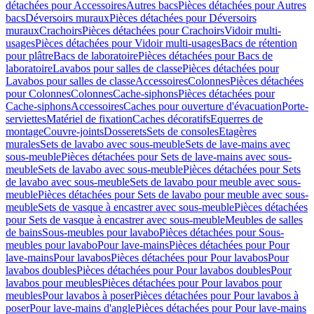
détachées pour Accessoires
Autres bacs
Pièces détachées pour Autres
bacs
Déversoirs muraux
Pièces détachées pour Déversoirs
muraux
Crachoirs
Pièces détachées pour Crachoirs
Vidoir multi-
usages
Pièces détachées pour Vidoir multi-usages
Bacs de rétention
pour plâtre
Bacs de laboratoire
Pièces détachées pour Bacs de
laboratoire
Lavabos pour salles de classe
Pièces détachées pour
Lavabos pour salles de classe
Accessoires
Colonnes
Pièces détachées
pour Colonnes
Colonnes
Cache-siphons
Pièces détachées pour
Cache-siphons
Accessoires
Caches pour ouverture d'évacuation
Porte-
serviettes
Matériel de fixation
Caches décoratifs
Equerres de
montage
Couvre-joints
Dosserets
Sets de consoles
Etagères
murales
Sets de lavabo avec sous-meuble
Sets de lave-mains avec
sous-meuble
Pièces détachées pour Sets de lave-mains avec sous-
meuble
Sets de lavabo avec sous-meuble
Pièces détachées pour Sets
de lavabo avec sous-meuble
Sets de lavabo pour meuble avec sous-
meuble
Pièces détachées pour Sets de lavabo pour meuble avec sous-
meuble
Sets de vasque à encastrer avec sous-meuble
Pièces détachées
pour Sets de vasque à encastrer avec sous-meuble
Meubles de salles
de bains
Sous-meubles pour lavabo
Pièces détachées pour Sous-
meubles pour lavabo
Pour lave-mains
Pièces détachées pour Pour
lave-mains
Pour lavabos
Pièces détachées pour Pour lavabos
Pour
lavabos doubles
Pièces détachées pour Pour lavabos doubles
Pour
lavabos pour meubles
Pièces détachées pour Pour lavabos pour
meubles
Pour lavabos à poser
Pièces détachées pour Pour lavabos à
poser
Pour lave-mains d'angle
Pièces détachées pour Pour lave-mains