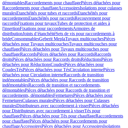
démontables
Raccordements pour chauffage
Pièces détachées pour
Raccordements pour chauffage
Accessoires
Isolations pour culasses
murales
Etanchéités pour tubes et raccords
Etanchéités pour
raccordements
Etanchéités pour raccords
Recouvrement pour
raccords
Fixations pour tuyaux
Tubes de protection et aides à
l'insertion
Fixations pour raccordements
Armoires de
distribution
Joints d’étanchéité
Sets de vis pour raccordements à
bride
Consommables
Geberit Mepla
Tuyaux multicouches
Pièces
détachées pour Tuyaux multicouches
Tuyaux multicouches pour
chauffage
Pièces détachées pour Tuyaux multicouches pour
chauffage
Raccords
Pièces détachées pour Raccords
Raccords
droits
Pièces détachées pour Raccords droits
Réductions
Pièces
détachées pour Réductions
Coudes
Pièces détachées pour
Coudes
Tés
Pièces détachées pour Tés
Circulation interne
Pièces
détachées pour Circulation interne
Raccords de transition
indémontables
Pièces détachées pour Raccords de transition
indémontables
Raccords de transition et raccordements,
démontables
Pièces détachées pour Raccords de transition et
raccordements, démontables
Fermetures
Pièces détachées pour
Fermetures
Culasses murales
Pièces détachées pour Culasses
murales
Distributeurs avec raccordement à visser
Pièces détachées
pour Distributeurs avec raccordement à visser
Tés pour
chauffage
Pièces détachées pour Tés pour chauffage
Raccordements
pour chauffage
Pièces détachées pour Raccordements pour
chauffage
Accessoires
Pièces détachées pour Accessoires
Isolations