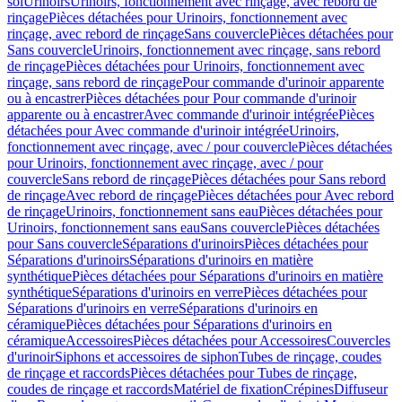
sol
Urinoirs
Urinoirs, fonctionnement avec rinçage, avec rebord de
rinçage
Pièces détachées pour Urinoirs, fonctionnement avec
rinçage, avec rebord de rinçage
Sans couvercle
Pièces détachées pour
Sans couvercle
Urinoirs, fonctionnement avec rinçage, sans rebord
de rinçage
Pièces détachées pour Urinoirs, fonctionnement avec
rinçage, sans rebord de rinçage
Pour commande d'urinoir apparente
ou à encastrer
Pièces détachées pour Pour commande d'urinoir
apparente ou à encastrer
Avec commande d'urinoir intégrée
Pièces
détachées pour Avec commande d'urinoir intégrée
Urinoirs,
fonctionnement avec rinçage, avec / pour couvercle
Pièces détachées
pour Urinoirs, fonctionnement avec rinçage, avec / pour
couvercle
Sans rebord de rinçage
Pièces détachées pour Sans rebord
de rinçage
Avec rebord de rinçage
Pièces détachées pour Avec rebord
de rinçage
Urinoirs, fonctionnement sans eau
Pièces détachées pour
Urinoirs, fonctionnement sans eau
Sans couvercle
Pièces détachées
pour Sans couvercle
Séparations d'urinoirs
Pièces détachées pour
Séparations d'urinoirs
Séparations d'urinoirs en matière
synthétique
Pièces détachées pour Séparations d'urinoirs en matière
synthétique
Séparations d'urinoirs en verre
Pièces détachées pour
Séparations d'urinoirs en verre
Séparations d'urinoirs en
céramique
Pièces détachées pour Séparations d'urinoirs en
céramique
Accessoires
Pièces détachées pour Accessoires
Couvercles
d'urinoir
Siphons et accessoires de siphon
Tubes de rinçage, coudes
de rinçage et raccords
Pièces détachées pour Tubes de rinçage,
coudes de rinçage et raccords
Matériel de fixation
Crépines
Diffuseur