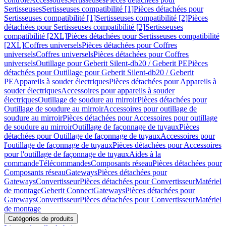
Sertisseuses
Sertisseuses compatibilité [1]
Pièces détachées pour
Sertisseuses compatibilité [1]
Sertisseuses compatibilité [2]
Pièces
détachées pour Sertisseuses compatibilité [2]
Sertisseuses
compatibilité [2XL]
Pièces détachées pour Sertisseuses compatibilité
[2XL]
Coffres universels
Pièces détachées pour Coffres
universels
Coffres universels
Pièces détachées pour Coffres
universels
Outillage pour Geberit Silent-db20 / Geberit PE
Pièces
détachées pour Outillage pour Geberit Silent-db20 / Geberit
PE
Appareils à souder électriques
Pièces détachées pour Appareils à
souder électriques
Accessoires pour appareils à souder
électriques
Outillage de soudure au mirroir
Pièces détachées pour
Outillage de soudure au mirroir
Accessoires pour outillage de
soudure au mirroir
Pièces détachées pour Accessoires pour outillage
de soudure au mirroir
Outillage de façonnage de tuyaux
Pièces
détachées pour Outillage de façonnage de tuyaux
Accessoires pour
l'outillage de façonnage de tuyaux
Pièces détachées pour Accessoires
pour l'outillage de façonnage de tuyaux
Aides à la
commande
Télécommandes
Composants réseau
Pièces détachées pour
Composants réseau
Gateways
Pièces détachées pour
Gateways
Convertisseur
Pièces détachées pour Convertisseur
Matériel
de montage
Geberit Connect
Gateways
Pièces détachées pour
Gateways
Convertisseur
Pièces détachées pour Convertisseur
Matériel
de montage
Catégories de produits