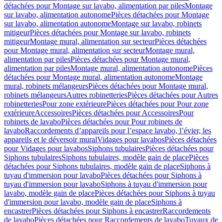
détachées pour Montage sur lavabo, alimentation par piles
Montage
sur lavabo, alimentation autonome
Pièces détachées pour Montage
sur lavabo, alimentation autonome
Montage sur lavabo, robinets
mitigeur
Pièces détachées pour Montage sur lavabo, robinets
mitigeur
Montage mural, alimentation sur secteur
Pièces détachées
pour Montage mural, alimentation sur secteur
Montage mural,
alimentation par piles
Pièces détachées pour Montage mural,
alimentation par piles
Montage mural, alimentation autonome
Pièces
détachées pour Montage mural, alimentation autonome
Montage
mural, robinets mélangeurs
Pièces détachées pour Montage mural,
robinets mélangeurs
Autres robinetteries
Pièces détachées pour Autres
robinetteries
Pour zone extérieure
Pièces détachées pour Pour zone
extérieure
Accessoires
Pièces détachées pour Accessoires
Pour
robinets de lavabo
Pièces détachées pour Pour robinets de
lavabo
Raccordements d’appareils pour l’espace lavabo, l’évier, les
appareils et le déversoir mural
Vidages pour lavabos
Pièces détachées
pour Vidages pour lavabos
Siphons tubulaires
Pièces détachées pour
Siphons tubulaires
Siphons tubulaires, modèle gain de place
Pièces
détachées pour Siphons tubulaires, modèle gain de place
Siphons à
tuyau d'immersion pour lavabo
Pièces détachées pour Siphons à
tuyau d'immersion pour lavabo
Siphons à tuyau d'immersion pour
lavabo, modèle gain de place
Pièces détachées pour Siphons à tuyau
d'immersion pour lavabo, modèle gain de place
Siphons à
encastrer
Pièces détachées pour Siphons à encastrer
Raccordements
de lavabo
Pièces détachées pour Raccordements de lavabo
Tuyaux de