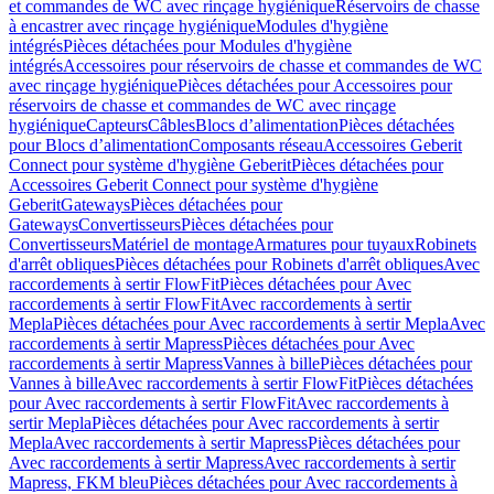
et commandes de WC avec rinçage hygiénique
Réservoirs de chasse
à encastrer avec rinçage hygiénique
Modules d'hygiène
intégrés
Pièces détachées pour Modules d'hygiène
intégrés
Accessoires pour réservoirs de chasse et commandes de WC
avec rinçage hygiénique
Pièces détachées pour Accessoires pour
réservoirs de chasse et commandes de WC avec rinçage
hygiénique
Capteurs
Câbles
Blocs d’alimentation
Pièces détachées
pour Blocs d’alimentation
Composants réseau
Accessoires Geberit
Connect pour système d'hygiène Geberit
Pièces détachées pour
Accessoires Geberit Connect pour système d'hygiène
Geberit
Gateways
Pièces détachées pour
Gateways
Convertisseurs
Pièces détachées pour
Convertisseurs
Matériel de montage
Armatures pour tuyaux
Robinets
d'arrêt obliques
Pièces détachées pour Robinets d'arrêt obliques
Avec
raccordements à sertir FlowFit
Pièces détachées pour Avec
raccordements à sertir FlowFit
Avec raccordements à sertir
Mepla
Pièces détachées pour Avec raccordements à sertir Mepla
Avec
raccordements à sertir Mapress
Pièces détachées pour Avec
raccordements à sertir Mapress
Vannes à bille
Pièces détachées pour
Vannes à bille
Avec raccordements à sertir FlowFit
Pièces détachées
pour Avec raccordements à sertir FlowFit
Avec raccordements à
sertir Mepla
Pièces détachées pour Avec raccordements à sertir
Mepla
Avec raccordements à sertir Mapress
Pièces détachées pour
Avec raccordements à sertir Mapress
Avec raccordements à sertir
Mapress, FKM bleu
Pièces détachées pour Avec raccordements à