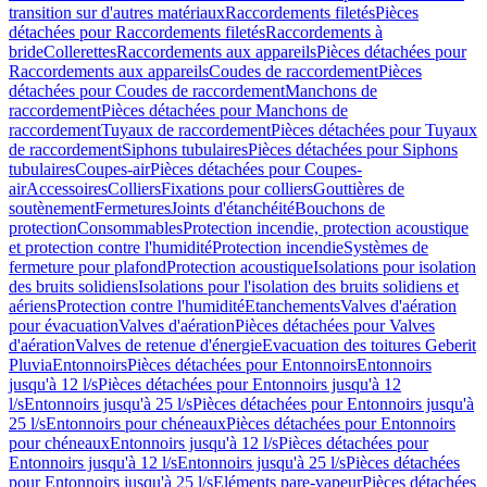
transition sur d'autres matériaux
Raccordements filetés
Pièces
détachées pour Raccordements filetés
Raccordements à
bride
Collerettes
Raccordements aux appareils
Pièces détachées pour
Raccordements aux appareils
Coudes de raccordement
Pièces
détachées pour Coudes de raccordement
Manchons de
raccordement
Pièces détachées pour Manchons de
raccordement
Tuyaux de raccordement
Pièces détachées pour Tuyaux
de raccordement
Siphons tubulaires
Pièces détachées pour Siphons
tubulaires
Coupes-air
Pièces détachées pour Coupes-
air
Accessoires
Colliers
Fixations pour colliers
Gouttières de
soutènement
Fermetures
Joints d'étanchéité
Bouchons de
protection
Consommables
Protection incendie, protection acoustique
et protection contre l'humidité
Protection incendie
Systèmes de
fermeture pour plafond
Protection acoustique
Isolations pour isolation
des bruits solidiens
Isolations pour l'isolation des bruits solidiens et
aériens
Protection contre l'humidité
Etanchements
Valves d'aération
pour évacuation
Valves d'aération
Pièces détachées pour Valves
d'aération
Valves de retenue d'énergie
Evacuation des toitures Geberit
Pluvia
Entonnoirs
Pièces détachées pour Entonnoirs
Entonnoirs
jusqu'à 12 l/s
Pièces détachées pour Entonnoirs jusqu'à 12
l/s
Entonnoirs jusqu'à 25 l/s
Pièces détachées pour Entonnoirs jusqu'à
25 l/s
Entonnoirs pour chéneaux
Pièces détachées pour Entonnoirs
pour chéneaux
Entonnoirs jusqu'à 12 l/s
Pièces détachées pour
Entonnoirs jusqu'à 12 l/s
Entonnoirs jusqu'à 25 l/s
Pièces détachées
pour Entonnoirs jusqu'à 25 l/s
Eléments pare-vapeur
Pièces détachées