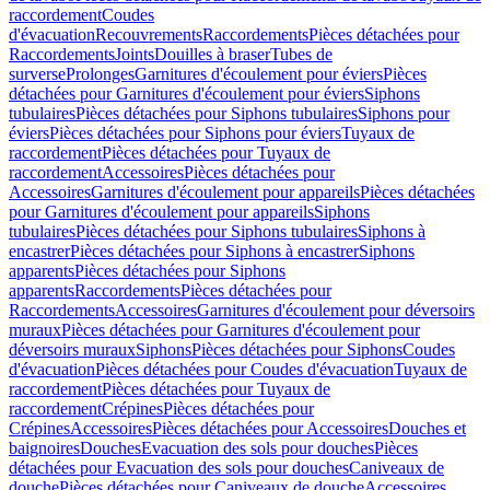
raccordement
Coudes
d'évacuation
Recouvrements
Raccordements
Pièces détachées pour
Raccordements
Joints
Douilles à braser
Tubes de
surverse
Prolonges
Garnitures d'écoulement pour éviers
Pièces
détachées pour Garnitures d'écoulement pour éviers
Siphons
tubulaires
Pièces détachées pour Siphons tubulaires
Siphons pour
éviers
Pièces détachées pour Siphons pour éviers
Tuyaux de
raccordement
Pièces détachées pour Tuyaux de
raccordement
Accessoires
Pièces détachées pour
Accessoires
Garnitures d'écoulement pour appareils
Pièces détachées
pour Garnitures d'écoulement pour appareils
Siphons
tubulaires
Pièces détachées pour Siphons tubulaires
Siphons à
encastrer
Pièces détachées pour Siphons à encastrer
Siphons
apparents
Pièces détachées pour Siphons
apparents
Raccordements
Pièces détachées pour
Raccordements
Accessoires
Garnitures d'écoulement pour déversoirs
muraux
Pièces détachées pour Garnitures d'écoulement pour
déversoirs muraux
Siphons
Pièces détachées pour Siphons
Coudes
d'évacuation
Pièces détachées pour Coudes d'évacuation
Tuyaux de
raccordement
Pièces détachées pour Tuyaux de
raccordement
Crépines
Pièces détachées pour
Crépines
Accessoires
Pièces détachées pour Accessoires
Douches et
baignoires
Douches
Evacuation des sols pour douches
Pièces
détachées pour Evacuation des sols pour douches
Caniveaux de
douche
Pièces détachées pour Caniveaux de douche
Accessoires