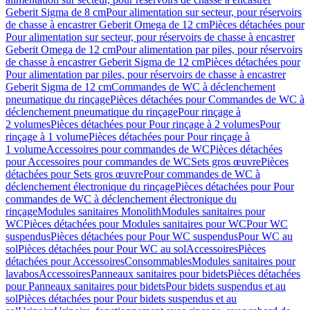
Geberit Sigma de 8 cm
Pour alimentation sur secteur, pour réservoirs
de chasse à encastrer Geberit Omega de 12 cm
Pièces détachées pour
Pour alimentation sur secteur, pour réservoirs de chasse à encastrer
Geberit Omega de 12 cm
Pour alimentation par piles, pour réservoirs
de chasse à encastrer Geberit Sigma de 12 cm
Pièces détachées pour
Pour alimentation par piles, pour réservoirs de chasse à encastrer
Geberit Sigma de 12 cm
Commandes de WC à déclenchement
pneumatique du rinçage
Pièces détachées pour Commandes de WC à
déclenchement pneumatique du rinçage
Pour rinçage à
2 volumes
Pièces détachées pour Pour rinçage à 2 volumes
Pour
rinçage à 1 volume
Pièces détachées pour Pour rinçage à
1 volume
Accessoires pour commandes de WC
Pièces détachées
pour Accessoires pour commandes de WC
Sets gros œuvre
Pièces
détachées pour Sets gros œuvre
Pour commandes de WC à
déclenchement électronique du rinçage
Pièces détachées pour Pour
commandes de WC à déclenchement électronique du
rinçage
Modules sanitaires Monolith
Modules sanitaires pour
WC
Pièces détachées pour Modules sanitaires pour WC
Pour WC
suspendus
Pièces détachées pour Pour WC suspendus
Pour WC au
sol
Pièces détachées pour Pour WC au sol
Accessoires
Pièces
détachées pour Accessoires
Consommables
Modules sanitaires pour
lavabos
Accessoires
Panneaux sanitaires pour bidets
Pièces détachées
pour Panneaux sanitaires pour bidets
Pour bidets suspendus et au
sol
Pièces détachées pour Pour bidets suspendus et au