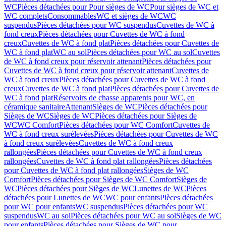
WC
Pièces détachées pour Pour sièges de WC
Pour sièges de WC et
WC complets
Consommables
WC et sièges de WC
WC
suspendus
Pièces détachées pour WC suspendus
Cuvettes de WC à
fond creux
Pièces détachées pour Cuvettes de WC à fond
creux
Cuvettes de WC à fond plat
Pièces détachées pour Cuvettes de
WC à fond plat
WC au sol
Pièces détachées pour WC au sol
Cuvettes
de WC à fond creux pour réservoir attenant
Pièces détachées pour
Cuvettes de WC à fond creux pour réservoir attenant
Cuvettes de
WC à fond creux
Pièces détachées pour Cuvettes de WC à fond
creux
Cuvettes de WC à fond plat
Pièces détachées pour Cuvettes de
WC à fond plat
Réservoirs de chasse apparents pour WC, en
céramique sanitaire
Attenant
Sièges de WC
Pièces détachées pour
Sièges de WC
Sièges de WC
Pièces détachées pour Sièges de
WC
WC Comfort
Pièces détachées pour WC Comfort
Cuvettes de
WC à fond creux surélevées
Pièces détachées pour Cuvettes de WC
à fond creux surélevées
Cuvettes de WC à fond creux
rallongées
Pièces détachées pour Cuvettes de WC à fond creux
rallongées
Cuvettes de WC à fond plat rallongées
Pièces détachées
pour Cuvettes de WC à fond plat rallongées
Sièges de WC
Comfort
Pièces détachées pour Sièges de WC Comfort
Sièges de
WC
Pièces détachées pour Sièges de WC
Lunettes de WC
Pièces
détachées pour Lunettes de WC
WC pour enfants
Pièces détachées
pour WC pour enfants
WC suspendus
Pièces détachées pour WC
suspendus
WC au sol
Pièces détachées pour WC au sol
Sièges de WC
pour enfants
Pièces détachées pour Sièges de WC pour