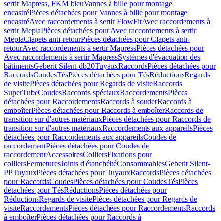
sertir Mapress, FKM bleu
Vannes à bille pour montage
encastré
Pièces détachées pour Vannes à bille pour montage
encastré
Avec raccordements à sertir FlowFit
Avec raccordements à
sertir Mepla
Pièces détachées pour Avec raccordements à sertir
Mepla
Clapets anti-retour
Pièces détachées pour Clapets anti-
retour
Avec raccordements à sertir Mapress
Pièces détachées pour
Avec raccordements à sertir Mapress
Systèmes d'évacuation des
bâtiments
Geberit Silent-db20
Tuyaux
Raccords
Pièces détachées pour
Raccords
Coudes
Tés
Pièces détachées pour Tés
Réductions
Regards
de visite
Pièces détachées pour Regards de visite
Raccords
SuperTube
Coudes
Raccords spéciaux
Raccordements
Pièces
détachées pour Raccordements
Raccords à souder
Raccords à
emboîter
Pièces détachées pour Raccords à emboîter
Raccords de
transition sur d'autres matériaux
Pièces détachées pour Raccords de
transition sur d'autres matériaux
Raccordements aux appareils
Pièces
détachées pour Raccordements aux appareils
Coudes de
raccordement
Pièces détachées pour Coudes de
raccordement
Accessoires
Colliers
Fixations pour
colliers
Fermetures
Joints d'étanchéité
Consommables
Geberit Silent-
PP
Tuyaux
Pièces détachées pour Tuyaux
Raccords
Pièces détachées
pour Raccords
Coudes
Pièces détachées pour Coudes
Tés
Pièces
détachées pour Tés
Réductions
Pièces détachées pour
Réductions
Regards de visite
Pièces détachées pour Regards de
visite
Raccordements
Pièces détachées pour Raccordements
Raccords
à emboîter
Pièces détachées pour Raccords à