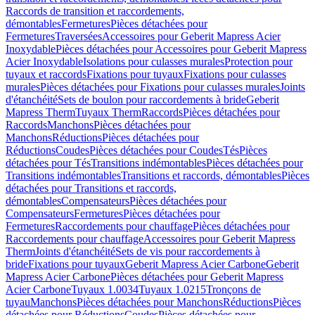
Raccords de transition et raccordements,
démontables
Fermetures
Pièces détachées pour
Fermetures
Traversées
Accessoires pour Geberit Mapress Acier
Inoxydable
Pièces détachées pour Accessoires pour Geberit Mapress
Acier Inoxydable
Isolations pour culasses murales
Protection pour
tuyaux et raccords
Fixations pour tuyaux
Fixations pour culasses
murales
Pièces détachées pour Fixations pour culasses murales
Joints
d'étanchéité
Sets de boulon pour raccordements à bride
Geberit
Mapress Therm
Tuyaux Therm
Raccords
Pièces détachées pour
Raccords
Manchons
Pièces détachées pour
Manchons
Réductions
Pièces détachées pour
Réductions
Coudes
Pièces détachées pour Coudes
Tés
Pièces
détachées pour Tés
Transitions indémontables
Pièces détachées pour
Transitions indémontables
Transitions et raccords, démontables
Pièces
détachées pour Transitions et raccords,
démontables
Compensateurs
Pièces détachées pour
Compensateurs
Fermetures
Pièces détachées pour
Fermetures
Raccordements pour chauffage
Pièces détachées pour
Raccordements pour chauffage
Accessoires pour Geberit Mapress
Therm
Joints d'étanchéité
Sets de vis pour raccordements à
bride
Fixations pour tuyaux
Geberit Mapress Acier Carbone
Geberit
Mapress Acier Carbone
Pièces détachées pour Geberit Mapress
Acier Carbone
Tuyaux 1.0034
Tuyaux 1.0215
Tronçons de
tuyau
Manchons
Pièces détachées pour Manchons
Réductions
Pièces
détachées pour Réductions
Coudes
Pièces détachées pour