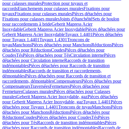
pour culasses murales
Protection pour tuyaux et
raccords
Etanchements pour culasses murales
Fixations pour
tuyaux
Fixations pour culasses murales
Pièces détachées pour
Fixations pour culasses murales
Joints d'étanchéité
Sets de boulon
pour raccordements à bride
Geberit Mapress Acier
Inoxydable
Geberit Mapress Acier Inoxydable
Pièces détachées pour
Geberit Mapress Acier Inoxydable
Tuyaux 1.4401
Pièces détachées
pour Tuyaux 1.4401
Tuyaux 1.4301
Tronçons de
tuyau
Manchons
Pièces détachées pour Manchons
Réductions
Pièces
détachées pour Réductions
Coudes
Pièces détachées pour
Coudes
Tés
Pièces détachées pour Tés
Circulation interne
Pièces
détachées pour Circulation interne
Raccords de transition
indémontables
Pièces détachées pour Raccords de transition
indémontables
Raccords de transition et raccordements,
démontables
Pièces détachées pour Raccords de transition et
raccordements, démontables
Compensateurs
Pièces détachées pour
Compensateurs
Traversées
Fermetures
Pièces détachées pour
Fermetures
Culasses murales
Pièces détachées pour Culasses
murales
Geberit Mapress Acier Inoxydable, gaz
Pièces détachées
pour Geberit Mapress Acier Inoxydable, gaz
Tuyaux 1.4401
Pièces
détachées pour Tuyaux 1.4401
Tronçons de tuyau
Manchons
Pièces
détachées pour Manchons
Réductions
Pièces détachées pour
Réductions
Coudes
Pièces détachées pour Coudes
Tés
Pièces
détachées pour Tés
Raccords de transition indémontables
Pièces
détachées pour Raccords de transition indémontables
Raccords de