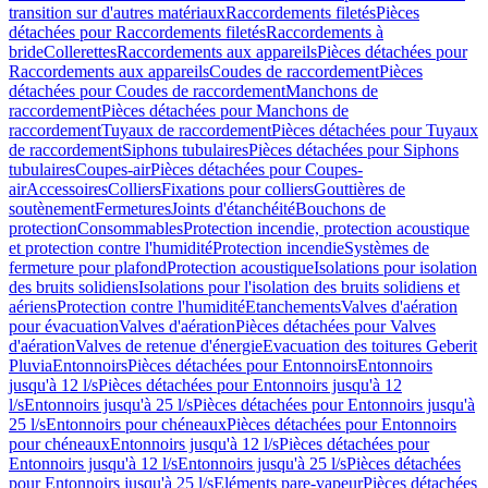
transition sur d'autres matériaux
Raccordements filetés
Pièces
détachées pour Raccordements filetés
Raccordements à
bride
Collerettes
Raccordements aux appareils
Pièces détachées pour
Raccordements aux appareils
Coudes de raccordement
Pièces
détachées pour Coudes de raccordement
Manchons de
raccordement
Pièces détachées pour Manchons de
raccordement
Tuyaux de raccordement
Pièces détachées pour Tuyaux
de raccordement
Siphons tubulaires
Pièces détachées pour Siphons
tubulaires
Coupes-air
Pièces détachées pour Coupes-
air
Accessoires
Colliers
Fixations pour colliers
Gouttières de
soutènement
Fermetures
Joints d'étanchéité
Bouchons de
protection
Consommables
Protection incendie, protection acoustique
et protection contre l'humidité
Protection incendie
Systèmes de
fermeture pour plafond
Protection acoustique
Isolations pour isolation
des bruits solidiens
Isolations pour l'isolation des bruits solidiens et
aériens
Protection contre l'humidité
Etanchements
Valves d'aération
pour évacuation
Valves d'aération
Pièces détachées pour Valves
d'aération
Valves de retenue d'énergie
Evacuation des toitures Geberit
Pluvia
Entonnoirs
Pièces détachées pour Entonnoirs
Entonnoirs
jusqu'à 12 l/s
Pièces détachées pour Entonnoirs jusqu'à 12
l/s
Entonnoirs jusqu'à 25 l/s
Pièces détachées pour Entonnoirs jusqu'à
25 l/s
Entonnoirs pour chéneaux
Pièces détachées pour Entonnoirs
pour chéneaux
Entonnoirs jusqu'à 12 l/s
Pièces détachées pour
Entonnoirs jusqu'à 12 l/s
Entonnoirs jusqu'à 25 l/s
Pièces détachées
pour Entonnoirs jusqu'à 25 l/s
Eléments pare-vapeur
Pièces détachées