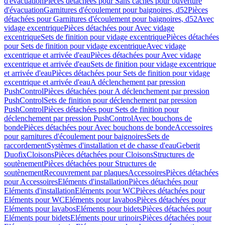
d'évacuation
Pièces détachées pour Sans caches pour ouverture
d'évacuation
Garnitures d'écoulement pour baignoires, d52
Pièces
détachées pour Garnitures d'écoulement pour baignoires, d52
Avec
vidage excentrique
Pièces détachées pour Avec vidage
excentrique
Sets de finition pour vidage excentrique
Pièces détachées
pour Sets de finition pour vidage excentrique
Avec vidage
excentrique et arrivée d'eau
Pièces détachées pour Avec vidage
excentrique et arrivée d'eau
Sets de finition pour vidage excentrique
et arrivée d'eau
Pièces détachées pour Sets de finition pour vidage
excentrique et arrivée d'eau
A déclenchement par pression
PushControl
Pièces détachées pour A déclenchement par pression
PushControl
Sets de finition pour déclenchement par pression
PushControl
Pièces détachées pour Sets de finition pour
déclenchement par pression PushControl
Avec bouchons de
bonde
Pièces détachées pour Avec bouchons de bonde
Accessoires
pour garnitures d'écoulement pour baignoires
Sets de
raccordement
Systèmes d'installation et de chasse d'eau
Geberit
Duofix
Cloisons
Pièces détachées pour Cloisons
Structures de
soutènement
Pièces détachées pour Structures de
soutènement
Recouvrement par plaques
Accessoires
Pièces détachées
pour Accessoires
Eléments d'installation
Pièces détachées pour
Eléments d'installation
Eléments pour WC
Pièces détachées pour
Eléments pour WC
Eléments pour lavabos
Pièces détachées pour
Eléments pour lavabos
Eléments pour bidets
Pièces détachées pour
Eléments pour bidets
Eléments pour urinoirs
Pièces détachées pour