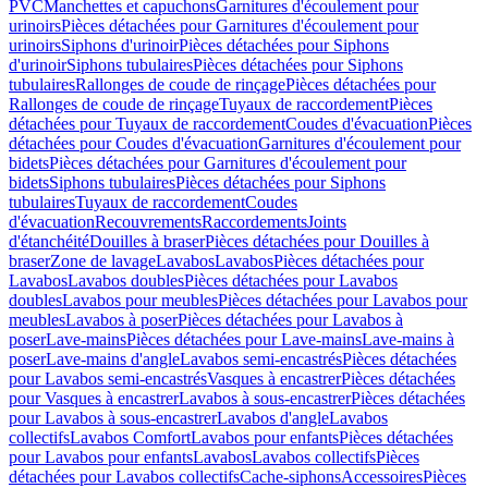
PVC
Manchettes et capuchons
Garnitures d'écoulement pour
urinoirs
Pièces détachées pour Garnitures d'écoulement pour
urinoirs
Siphons d'urinoir
Pièces détachées pour Siphons
d'urinoir
Siphons tubulaires
Pièces détachées pour Siphons
tubulaires
Rallonges de coude de rinçage
Pièces détachées pour
Rallonges de coude de rinçage
Tuyaux de raccordement
Pièces
détachées pour Tuyaux de raccordement
Coudes d'évacuation
Pièces
détachées pour Coudes d'évacuation
Garnitures d'écoulement pour
bidets
Pièces détachées pour Garnitures d'écoulement pour
bidets
Siphons tubulaires
Pièces détachées pour Siphons
tubulaires
Tuyaux de raccordement
Coudes
d'évacuation
Recouvrements
Raccordements
Joints
d'étanchéité
Douilles à braser
Pièces détachées pour Douilles à
braser
Zone de lavage
Lavabos
Lavabos
Pièces détachées pour
Lavabos
Lavabos doubles
Pièces détachées pour Lavabos
doubles
Lavabos pour meubles
Pièces détachées pour Lavabos pour
meubles
Lavabos à poser
Pièces détachées pour Lavabos à
poser
Lave-mains
Pièces détachées pour Lave-mains
Lave-mains à
poser
Lave-mains d'angle
Lavabos semi-encastrés
Pièces détachées
pour Lavabos semi-encastrés
Vasques à encastrer
Pièces détachées
pour Vasques à encastrer
Lavabos à sous-encastrer
Pièces détachées
pour Lavabos à sous-encastrer
Lavabos d'angle
Lavabos
collectifs
Lavabos Comfort
Lavabos pour enfants
Pièces détachées
pour Lavabos pour enfants
Lavabos
Lavabos collectifs
Pièces
détachées pour Lavabos collectifs
Cache-siphons
Accessoires
Pièces