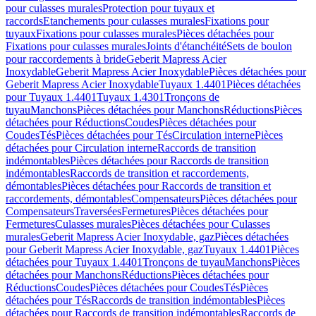
pour culasses murales
Protection pour tuyaux et
raccords
Etanchements pour culasses murales
Fixations pour
tuyaux
Fixations pour culasses murales
Pièces détachées pour
Fixations pour culasses murales
Joints d'étanchéité
Sets de boulon
pour raccordements à bride
Geberit Mapress Acier
Inoxydable
Geberit Mapress Acier Inoxydable
Pièces détachées pour
Geberit Mapress Acier Inoxydable
Tuyaux 1.4401
Pièces détachées
pour Tuyaux 1.4401
Tuyaux 1.4301
Tronçons de
tuyau
Manchons
Pièces détachées pour Manchons
Réductions
Pièces
détachées pour Réductions
Coudes
Pièces détachées pour
Coudes
Tés
Pièces détachées pour Tés
Circulation interne
Pièces
détachées pour Circulation interne
Raccords de transition
indémontables
Pièces détachées pour Raccords de transition
indémontables
Raccords de transition et raccordements,
démontables
Pièces détachées pour Raccords de transition et
raccordements, démontables
Compensateurs
Pièces détachées pour
Compensateurs
Traversées
Fermetures
Pièces détachées pour
Fermetures
Culasses murales
Pièces détachées pour Culasses
murales
Geberit Mapress Acier Inoxydable, gaz
Pièces détachées
pour Geberit Mapress Acier Inoxydable, gaz
Tuyaux 1.4401
Pièces
détachées pour Tuyaux 1.4401
Tronçons de tuyau
Manchons
Pièces
détachées pour Manchons
Réductions
Pièces détachées pour
Réductions
Coudes
Pièces détachées pour Coudes
Tés
Pièces
détachées pour Tés
Raccords de transition indémontables
Pièces
détachées pour Raccords de transition indémontables
Raccords de