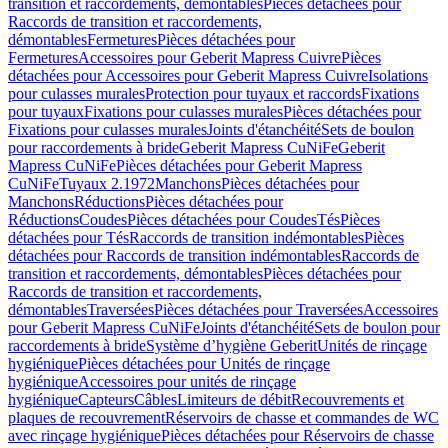
transition et raccordements, démontables
Pièces détachées pour
Raccords de transition et raccordements,
démontables
Fermetures
Pièces détachées pour
Fermetures
Accessoires pour Geberit Mapress Cuivre
Pièces
détachées pour Accessoires pour Geberit Mapress Cuivre
Isolations
pour culasses murales
Protection pour tuyaux et raccords
Fixations
pour tuyaux
Fixations pour culasses murales
Pièces détachées pour
Fixations pour culasses murales
Joints d'étanchéité
Sets de boulon
pour raccordements à bride
Geberit Mapress CuNiFe
Geberit
Mapress CuNiFe
Pièces détachées pour Geberit Mapress
CuNiFe
Tuyaux 2.1972
Manchons
Pièces détachées pour
Manchons
Réductions
Pièces détachées pour
Réductions
Coudes
Pièces détachées pour Coudes
Tés
Pièces
détachées pour Tés
Raccords de transition indémontables
Pièces
détachées pour Raccords de transition indémontables
Raccords de
transition et raccordements, démontables
Pièces détachées pour
Raccords de transition et raccordements,
démontables
Traversées
Pièces détachées pour Traversées
Accessoires
pour Geberit Mapress CuNiFe
Joints d'étanchéité
Sets de boulon pour
raccordements à bride
Système d’hygiène Geberit
Unités de rinçage
hygiénique
Pièces détachées pour Unités de rinçage
hygiénique
Accessoires pour unités de rinçage
hygiénique
Capteurs
Câbles
Limiteurs de débit
Recouvrements et
plaques de recouvrement
Réservoirs de chasse et commandes de WC
avec rinçage hygiénique
Pièces détachées pour Réservoirs de chasse