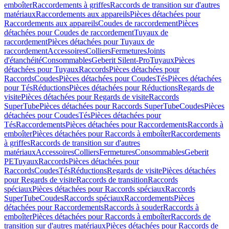
emboîter
Raccordements à griffes
Raccords de transition sur d'autres
matériaux
Raccordements aux appareils
Pièces détachées pour
Raccordements aux appareils
Coudes de raccordement
Pièces
détachées pour Coudes de raccordement
Tuyaux de
raccordement
Pièces détachées pour Tuyaux de
raccordement
Accessoires
Colliers
Fermetures
Joints
d'étanchéité
Consommables
Geberit Silent-Pro
Tuyaux
Pièces
détachées pour Tuyaux
Raccords
Pièces détachées pour
Raccords
Coudes
Pièces détachées pour Coudes
Tés
Pièces détachées
pour Tés
Réductions
Pièces détachées pour Réductions
Regards de
visite
Pièces détachées pour Regards de visite
Raccords
SuperTube
Pièces détachées pour Raccords SuperTube
Coudes
Pièces
détachées pour Coudes
Tés
Pièces détachées pour
Tés
Raccordements
Pièces détachées pour Raccordements
Raccords à
emboîter
Pièces détachées pour Raccords à emboîter
Raccordements
à griffes
Raccords de transition sur d'autres
matériaux
Accessoires
Colliers
Fermetures
Consommables
Geberit
PE
Tuyaux
Raccords
Pièces détachées pour
Raccords
Coudes
Tés
Réductions
Regards de visite
Pièces détachées
pour Regards de visite
Raccords de transition
Raccords
spéciaux
Pièces détachées pour Raccords spéciaux
Raccords
SuperTube
Coudes
Raccords spéciaux
Raccordements
Pièces
détachées pour Raccordements
Raccords à souder
Raccords à
emboîter
Pièces détachées pour Raccords à emboîter
Raccords de
transition sur d'autres matériaux
Pièces détachées pour Raccords de