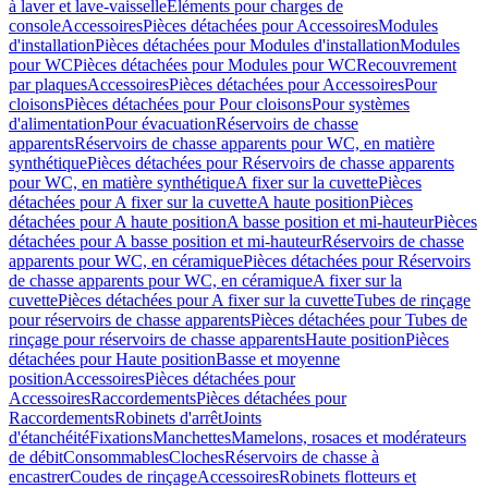
à laver et lave-vaisselle
Eléments pour charges de
console
Accessoires
Pièces détachées pour Accessoires
Modules
d'installation
Pièces détachées pour Modules d'installation
Modules
pour WC
Pièces détachées pour Modules pour WC
Recouvrement
par plaques
Accessoires
Pièces détachées pour Accessoires
Pour
cloisons
Pièces détachées pour Pour cloisons
Pour systèmes
d'alimentation
Pour évacuation
Réservoirs de chasse
apparents
Réservoirs de chasse apparents pour WC, en matière
synthétique
Pièces détachées pour Réservoirs de chasse apparents
pour WC, en matière synthétique
A fixer sur la cuvette
Pièces
détachées pour A fixer sur la cuvette
A haute position
Pièces
détachées pour A haute position
A basse position et mi-hauteur
Pièces
détachées pour A basse position et mi-hauteur
Réservoirs de chasse
apparents pour WC, en céramique
Pièces détachées pour Réservoirs
de chasse apparents pour WC, en céramique
A fixer sur la
cuvette
Pièces détachées pour A fixer sur la cuvette
Tubes de rinçage
pour réservoirs de chasse apparents
Pièces détachées pour Tubes de
rinçage pour réservoirs de chasse apparents
Haute position
Pièces
détachées pour Haute position
Basse et moyenne
position
Accessoires
Pièces détachées pour
Accessoires
Raccordements
Pièces détachées pour
Raccordements
Robinets d'arrêt
Joints
d'étanchéité
Fixations
Manchettes
Mamelons, rosaces et modérateurs
de débit
Consommables
Cloches
Réservoirs de chasse à
encastrer
Coudes de rinçage
Accessoires
Robinets flotteurs et