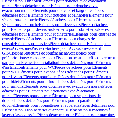
Eléments pour urinoirs
Eléments pour douches avec évacuation
murale
Pièces détachées pour Eléments pour douches avec
évacuation murale
Eléments pour douches et baignoires
Pièces
détachées pour Eléments pour douches et baignoires
Eléments pour
séparations de douche
Pièces détachées pour Eléments pour
séparations de douche
Eléments pour déversoirs
Pièces détachées
pour Eléments pour déversoirs
Eléments pour robinetteries
Pièces
détachées pour Eléments pour robinetteries
Eléments pour charges de
console
Pièces détachées pour Eléments pour charges de
console
Eléments pour éviers
Pièces détachées pour Eléments pour
éviers
Accessoires
Pièces détachées pour Accessoires
Geberit
GIS
Cloisons
Structures de soutènement
Accessoires pour
préfabrications
Accessoires pour l'isolation acoustique
Recouvrement
par plaques
Eléments d'installation
Pièces détachées pour Eléments
d'installation
Eléments pour WC
Pièces détachées pour Eléments
pour WC
Eléments pour lavabos
Pièces détachées pour Eléments
pour lavabos
Eléments pour bidets
Pièces détachées pour Eléments
pour bidets
Eléments pour urinoirs
Pièces détachées pour Eléments
pour urinoirs
Eléments pour douches avec évacuation murale
Pièces
détachées pour Eléments pour douches avec évacuation
murale
Éléments pour douches
Éléments pour séparations de
douche
Pièces détachées pour Éléments pour séparations de
douche
Eléments pour robinetteries et appareils
Pièces détachées pour
Eléments pour robinetteries et appareils
Eléments pour machines à
laver et lave-vaisselle
Pièces détachées pour Eléments pour machines