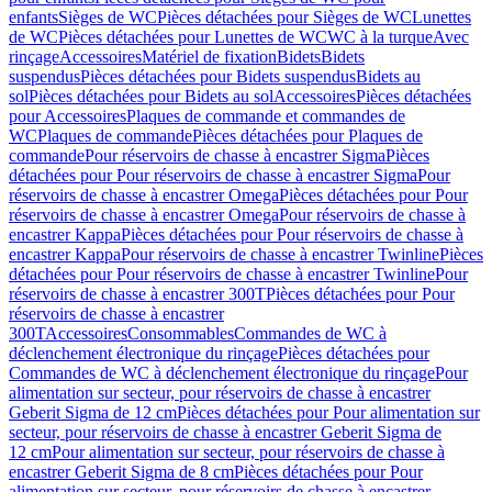
enfants
Sièges de WC
Pièces détachées pour Sièges de WC
Lunettes
de WC
Pièces détachées pour Lunettes de WC
WC à la turque
Avec
rinçage
Accessoires
Matériel de fixation
Bidets
Bidets
suspendus
Pièces détachées pour Bidets suspendus
Bidets au
sol
Pièces détachées pour Bidets au sol
Accessoires
Pièces détachées
pour Accessoires
Plaques de commande et commandes de
WC
Plaques de commande
Pièces détachées pour Plaques de
commande
Pour réservoirs de chasse à encastrer Sigma
Pièces
détachées pour Pour réservoirs de chasse à encastrer Sigma
Pour
réservoirs de chasse à encastrer Omega
Pièces détachées pour Pour
réservoirs de chasse à encastrer Omega
Pour réservoirs de chasse à
encastrer Kappa
Pièces détachées pour Pour réservoirs de chasse à
encastrer Kappa
Pour réservoirs de chasse à encastrer Twinline
Pièces
détachées pour Pour réservoirs de chasse à encastrer Twinline
Pour
réservoirs de chasse à encastrer 300T
Pièces détachées pour Pour
réservoirs de chasse à encastrer
300T
Accessoires
Consommables
Commandes de WC à
déclenchement électronique du rinçage
Pièces détachées pour
Commandes de WC à déclenchement électronique du rinçage
Pour
alimentation sur secteur, pour réservoirs de chasse à encastrer
Geberit Sigma de 12 cm
Pièces détachées pour Pour alimentation sur
secteur, pour réservoirs de chasse à encastrer Geberit Sigma de
12 cm
Pour alimentation sur secteur, pour réservoirs de chasse à
encastrer Geberit Sigma de 8 cm
Pièces détachées pour Pour
alimentation sur secteur, pour réservoirs de chasse à encastrer