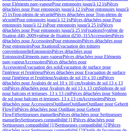
pour Eléments pare-vapeur
Pour entonnoirs jusqu'à 12 l/s
Pièces
détachées pour Pour entonnoirs jusqu'à 12 l/s
Pour entonnoirs jusqu'à
25 l/s
Trop-pleins de sécurité
Pièces détachées pour Trop-pleins de
sécurité
Pour entonnoirs jusqu'à 12 l/s
Pièces détachées pour Pour
entonnoirs jusqu'à 12 l/s
Pour entonnoirs jusqu'à 25 l/s
Pièces
détachées pour Pour entonnoirs jusqu'à 25 l/s
Fixations
Système de
fixation d40–200
Système de fixation d250–315
Accessoires
Pièces
détachées pour Accessoires
Pour entonnoirs
Pièces détachées pour
Pour entonnoirs
Pour fixations
Evacuation des toitures
conventionnelle
Entonnoirs
Pièces détachées pour
Entonnoirs
Eléments pare-vapeur
Pièces détachées pour Eléments
pare-vapeur
Accessoires
Pièces détachées pour
Accessoires
Evacuation des sols
Evacuation de surface pour
l'intérieur et l'extérieur
Pièces détachées pour Evacuation de surface
pour l'intérieur et l'extérieur
Avaloirs de sol 10 x 10 cm
Pièces
détachées pour Avaloirs de sol 10 x 10 cm
Avaloirs de sol 13 x 13
cm
Pièces détachées pour Avaloirs de sol 13 x 13 cm
Siphons de sol
pour balcons et terrasses, 13 x 13 cm
Pièces détachées pour Siphons
de sol pour balcons et terrasses, 13 x 13 cm
Accessoires
Pièces
détachées pour Accessoires
Outillage
Outillage
Outillage pour Geberit
FlowFit
Pièces détachées pour Outillage pour Geberit
FlowFit
Sertisseuses manuelles
Pièces détachées pour Sertisseuses
manuelles
Sertisseuses compatibilité [1]
Pièces détachées pour
Sertisseuses compatibilité [1]
Sertisseuses compatibilité [2]
Pièces
détachées pour Sertisseuses compatibilité [2]
Outils de façonnage de