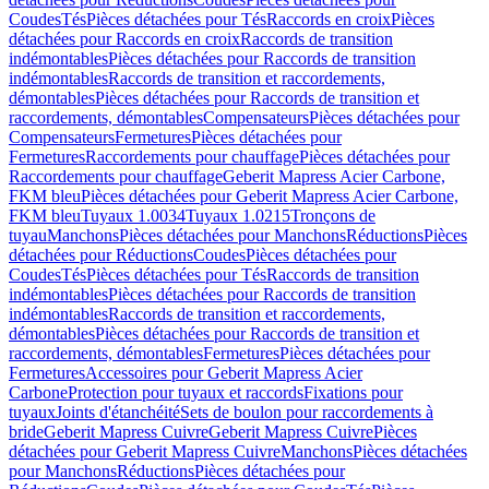
Coudes
Tés
Pièces détachées pour Tés
Raccords en croix
Pièces
détachées pour Raccords en croix
Raccords de transition
indémontables
Pièces détachées pour Raccords de transition
indémontables
Raccords de transition et raccordements,
démontables
Pièces détachées pour Raccords de transition et
raccordements, démontables
Compensateurs
Pièces détachées pour
Compensateurs
Fermetures
Pièces détachées pour
Fermetures
Raccordements pour chauffage
Pièces détachées pour
Raccordements pour chauffage
Geberit Mapress Acier Carbone,
FKM bleu
Pièces détachées pour Geberit Mapress Acier Carbone,
FKM bleu
Tuyaux 1.0034
Tuyaux 1.0215
Tronçons de
tuyau
Manchons
Pièces détachées pour Manchons
Réductions
Pièces
détachées pour Réductions
Coudes
Pièces détachées pour
Coudes
Tés
Pièces détachées pour Tés
Raccords de transition
indémontables
Pièces détachées pour Raccords de transition
indémontables
Raccords de transition et raccordements,
démontables
Pièces détachées pour Raccords de transition et
raccordements, démontables
Fermetures
Pièces détachées pour
Fermetures
Accessoires pour Geberit Mapress Acier
Carbone
Protection pour tuyaux et raccords
Fixations pour
tuyaux
Joints d'étanchéité
Sets de boulon pour raccordements à
bride
Geberit Mapress Cuivre
Geberit Mapress Cuivre
Pièces
détachées pour Geberit Mapress Cuivre
Manchons
Pièces détachées
pour Manchons
Réductions
Pièces détachées pour