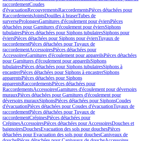
raccordement
Coudes
d'évacuation
Recouvrements
Raccordements
Pièces détachées pour
Raccordements
Joints
Douilles à braser
Tubes de
surverse
Prolonges
Garnitures d'écoulement pour éviers
Pièces
détachées pour Garnitures d'écoulement pour éviers
Siphons
tubulaires
Pièces détachées pour Siphons tubulaires
Siphons pour
éviers
Pièces détachées pour Siphons pour éviers
Tuyaux de
raccordement
Pièces détachées pour Tuyaux de
raccordement
Accessoires
Pièces détachées pour
Accessoires
Garnitures d'écoulement pour appareils
Pièces détachées
pour Garnitures d'écoulement pour appareils
Siphons
tubulaires
Pièces détachées pour Siphons tubulaires
Siphons à
encastrer
Pièces détachées pour Siphons à encastrer
Siphons
apparents
Pièces détachées pour Siphons
apparents
Raccordements
Pièces détachées pour
Raccordements
Accessoires
Garnitures d'écoulement pour déversoirs
muraux
Pièces détachées pour Garnitures d'écoulement pour
déversoirs muraux
Siphons
Pièces détachées pour Siphons
Coudes
d'évacuation
Pièces détachées pour Coudes d'évacuation
Tuyaux de
raccordement
Pièces détachées pour Tuyaux de
raccordement
Crépines
Pièces détachées pour
Crépines
Accessoires
Pièces détachées pour Accessoires
Douches et
baignoires
Douches
Evacuation des sols pour douches
Pièces
détachées pour Evacuation des sols pour douches
Caniveaux de
douche
Pièces détachées pour Caniveaux de douche
Accessoires