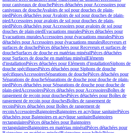
pour caniveaux de douche
Pièces détachées pour Accessoires pour
caniveaux de douche
Avaloirs de sol pour douches de plain-
pied
Pièces détachées pour Avaloirs de sol pour douches de plain-
pied
Accessoires pour avaloirs de sol pour douches de plain-
pied
Pièces détachées pour Accessoires pour avaloirs de sol pour
douches de plain-pied
Evacuations murales
Pièces détachées pour
Evacuations murales
Accessoires pour évacuations murales
Pièces
détachées pour Accessoires pour évacuations murales
Receveurs et
surfaces de douche
Pièces détachées pour Receveurs et surfaces de
douche
Surfaces de douche en matériau minéral
Pièces détachées
pour Surfaces de douche en matériau minéral
Eléments
d'installation
Pièces détachées pour Eléments d'installation
Siphons de
douche spécifiques
Pièces détachées pour Siphons de douche
spécifiques
Accessoires
Séparations de douche
Pièces détachées pour
Séparations de douche
Séparations de douche pour douche de plain-
pied
Pièces détachées pour Séparations de douche pour douche de
plain-pied
Accessoires
Pièces détachées pour Accessoires
Boîtes de
rangement de recoin pour douches
Pièces détachées pour Boîtes de
rangement de recoin pour douches
Boîtes de rangement de
recoin
Pièces détachées pour Boîtes de rangement de
recoin
Accessoires
Baignoires
Baignoires en acrylique sanitaire
Pièces
détachées pour Baignoires en acrylique sanitaire
Baignoires
rectangulaires
Pièces détachées pour Baignoires
rectangulaires
Baignoires en matériau minéral
Pièces détachées pour
Baignoires en matériau minéral
Baignoires pour bébés
Pièces