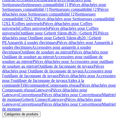
Sertisseuses
Sertisseuses compatibilité [1]
Pièces détachées pour
Sertisseuses compatibilité [1]
Sertisseuses compatibilité [2]
Pièces
détachées pour Sertisseuses compatibilité [2]
Sertisseuses
compatibilité [2XL]
Pièces détachées pour Sertisseuses compatibilité
[2XL]
Coffres universels
Pièces détachées pour Coffres
universels
Coffres universels
Pièces détachées pour Coffres
universels
Outillage pour Geberit Silent-db20 / Geberit PE
Pièces
détachées pour Outillage pour Geberit Silent-db20 / Geberit
PE
Appareils à souder électriques
Pièces détachées pour Appareils à
souder électriques
Accessoires pour appareils à souder
électriques
Outillage de soudure au mirroir
Pièces détachées pour
Outillage de soudure au mirroir
Accessoires pour outillage de
soudure au mirroir
Pièces détachées pour Accessoires pour outillage
de soudure au mirroir
Outillage de façonnage de tuyaux
Pièces
détachées pour Outillage de façonnage de tuyaux
Accessoires pour
l'outillage de façonnage de tuyaux
Pièces détachées pour Accessoires
pour l'outillage de façonnage de tuyaux
Aides à la
commande
Télécommandes
Composants réseau
Pièces détachées pour
Composants réseau
Gateways
Pièces détachées pour
Gateways
Convertisseur
Pièces détachées pour Convertisseur
Matériel
de montage
Geberit Connect
Gateways
Pièces détachées pour
Gateways
Convertisseur
Pièces détachées pour Convertisseur
Matériel
de montage
Catégories de produits