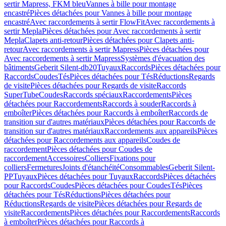
sertir Mapress, FKM bleu
Vannes à bille pour montage
encastré
Pièces détachées pour Vannes à bille pour montage
encastré
Avec raccordements à sertir FlowFit
Avec raccordements à
sertir Mepla
Pièces détachées pour Avec raccordements à sertir
Mepla
Clapets anti-retour
Pièces détachées pour Clapets anti-
retour
Avec raccordements à sertir Mapress
Pièces détachées pour
Avec raccordements à sertir Mapress
Systèmes d'évacuation des
bâtiments
Geberit Silent-db20
Tuyaux
Raccords
Pièces détachées pour
Raccords
Coudes
Tés
Pièces détachées pour Tés
Réductions
Regards
de visite
Pièces détachées pour Regards de visite
Raccords
SuperTube
Coudes
Raccords spéciaux
Raccordements
Pièces
détachées pour Raccordements
Raccords à souder
Raccords à
emboîter
Pièces détachées pour Raccords à emboîter
Raccords de
transition sur d'autres matériaux
Pièces détachées pour Raccords de
transition sur d'autres matériaux
Raccordements aux appareils
Pièces
détachées pour Raccordements aux appareils
Coudes de
raccordement
Pièces détachées pour Coudes de
raccordement
Accessoires
Colliers
Fixations pour
colliers
Fermetures
Joints d'étanchéité
Consommables
Geberit Silent-
PP
Tuyaux
Pièces détachées pour Tuyaux
Raccords
Pièces détachées
pour Raccords
Coudes
Pièces détachées pour Coudes
Tés
Pièces
détachées pour Tés
Réductions
Pièces détachées pour
Réductions
Regards de visite
Pièces détachées pour Regards de
visite
Raccordements
Pièces détachées pour Raccordements
Raccords
à emboîter
Pièces détachées pour Raccords à