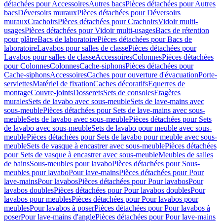
détachées pour Accessoires
Autres bacs
Pièces détachées pour Autres
bacs
Déversoirs muraux
Pièces détachées pour Déversoirs
muraux
Crachoirs
Pièces détachées pour Crachoirs
Vidoir multi-
usages
Pièces détachées pour Vidoir multi-usages
Bacs de rétention
pour plâtre
Bacs de laboratoire
Pièces détachées pour Bacs de
laboratoire
Lavabos pour salles de classe
Pièces détachées pour
Lavabos pour salles de classe
Accessoires
Colonnes
Pièces détachées
pour Colonnes
Colonnes
Cache-siphons
Pièces détachées pour
Cache-siphons
Accessoires
Caches pour ouverture d'évacuation
Porte-
serviettes
Matériel de fixation
Caches décoratifs
Equerres de
montage
Couvre-joints
Dosserets
Sets de consoles
Etagères
murales
Sets de lavabo avec sous-meuble
Sets de lave-mains avec
sous-meuble
Pièces détachées pour Sets de lave-mains avec sous-
meuble
Sets de lavabo avec sous-meuble
Pièces détachées pour Sets
de lavabo avec sous-meuble
Sets de lavabo pour meuble avec sous-
meuble
Pièces détachées pour Sets de lavabo pour meuble avec sous-
meuble
Sets de vasque à encastrer avec sous-meuble
Pièces détachées
pour Sets de vasque à encastrer avec sous-meuble
Meubles de salles
de bains
Sous-meubles pour lavabo
Pièces détachées pour Sous-
meubles pour lavabo
Pour lave-mains
Pièces détachées pour Pour
lave-mains
Pour lavabos
Pièces détachées pour Pour lavabos
Pour
lavabos doubles
Pièces détachées pour Pour lavabos doubles
Pour
lavabos pour meubles
Pièces détachées pour Pour lavabos pour
meubles
Pour lavabos à poser
Pièces détachées pour Pour lavabos à
poser
Pour lave-mains d'angle
Pièces détachées pour Pour lave-mains