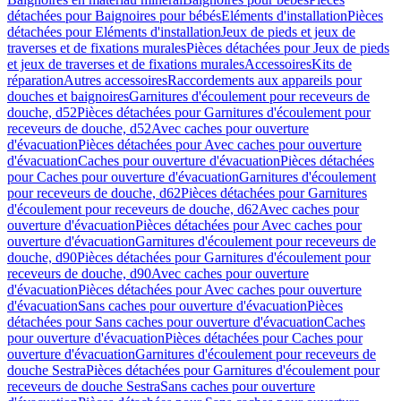
détachées pour Baignoires pour bébés
Eléments d'installation
Pièces
détachées pour Eléments d'installation
Jeux de pieds et jeux de
traverses et de fixations murales
Pièces détachées pour Jeux de pieds
et jeux de traverses et de fixations murales
Accessoires
Kits de
réparation
Autres accessoires
Raccordements aux appareils pour
douches et baignoires
Garnitures d'écoulement pour receveurs de
douche, d52
Pièces détachées pour Garnitures d'écoulement pour
receveurs de douche, d52
Avec caches pour ouverture
d'évacuation
Pièces détachées pour Avec caches pour ouverture
d'évacuation
Caches pour ouverture d'évacuation
Pièces détachées
pour Caches pour ouverture d'évacuation
Garnitures d'écoulement
pour receveurs de douche, d62
Pièces détachées pour Garnitures
d'écoulement pour receveurs de douche, d62
Avec caches pour
ouverture d'évacuation
Pièces détachées pour Avec caches pour
ouverture d'évacuation
Garnitures d'écoulement pour receveurs de
douche, d90
Pièces détachées pour Garnitures d'écoulement pour
receveurs de douche, d90
Avec caches pour ouverture
d'évacuation
Pièces détachées pour Avec caches pour ouverture
d'évacuation
Sans caches pour ouverture d'évacuation
Pièces
détachées pour Sans caches pour ouverture d'évacuation
Caches
pour ouverture d'évacuation
Pièces détachées pour Caches pour
ouverture d'évacuation
Garnitures d'écoulement pour receveurs de
douche Sestra
Pièces détachées pour Garnitures d'écoulement pour
receveurs de douche Sestra
Sans caches pour ouverture