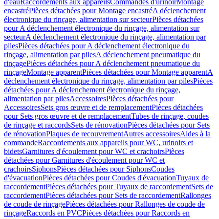
d'eau
Raccordements aux appareils
Commandes d'urinoir
Montage
encastré
Pièces détachées pour Montage encastré
A déclenchement
électronique du rinçage, alimentation sur secteur
Pièces détachées
pour A déclenchement électronique du rinçage, alimentation sur
secteur
A déclenchement électronique du rinçage, alimentation par
piles
Pièces détachées pour A déclenchement électronique du
rinçage, alimentation par piles
A déclenchement pneumatique du
rinçage
Pièces détachées pour A déclenchement pneumatique du
rinçage
Montage apparent
Pièces détachées pour Montage apparent
A
déclenchement électronique du rinçage, alimentation par piles
Pièces
détachées pour A déclenchement électronique du rinçage,
alimentation par piles
Accessoires
Pièces détachées pour
Accessoires
Sets gros œuvre et de remplacement
Pièces détachées
pour Sets gros œuvre et de remplacement
Tubes de rinçage, coudes
de rinçage et raccords
Sets de rénovation
Pièces détachées pour Sets
de rénovation
Plaques de recouvrement
Autres accessoires
Aides à la
commande
Raccordements aux appareils pour WC, urinoirs et
bidets
Garnitures d'écoulement pour WC et crachoirs
Pièces
détachées pour Garnitures d'écoulement pour WC et
crachoirs
Siphons
Pièces détachées pour Siphons
Coudes
d'évacuation
Pièces détachées pour Coudes d'évacuation
Tuyaux de
raccordement
Pièces détachées pour Tuyaux de raccordement
Sets de
raccordement
Pièces détachées pour Sets de raccordement
Rallonges
de coude de rinçage
Pièces détachées pour Rallonges de coude de
rinçage
Raccords en PVC
Pièces détachées pour Raccords en