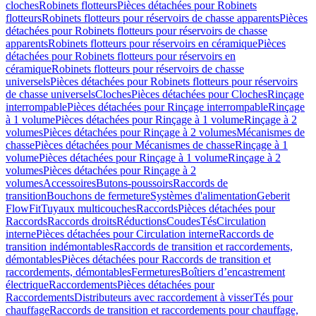
cloches
Robinets flotteurs
Pièces détachées pour Robinets
flotteurs
Robinets flotteurs pour réservoirs de chasse apparents
Pièces
détachées pour Robinets flotteurs pour réservoirs de chasse
apparents
Robinets flotteurs pour réservoirs en céramique
Pièces
détachées pour Robinets flotteurs pour réservoirs en
céramique
Robinets flotteurs pour réservoirs de chasse
universels
Pièces détachées pour Robinets flotteurs pour réservoirs
de chasse universels
Cloches
Pièces détachées pour Cloches
Rinçage
interrompable
Pièces détachées pour Rinçage interrompable
Rinçage
à 1 volume
Pièces détachées pour Rinçage à 1 volume
Rinçage à 2
volumes
Pièces détachées pour Rinçage à 2 volumes
Mécanismes de
chasse
Pièces détachées pour Mécanismes de chasse
Rinçage à 1
volume
Pièces détachées pour Rinçage à 1 volume
Rinçage à 2
volumes
Pièces détachées pour Rinçage à 2
volumes
Accessoires
Butons-poussoirs
Raccords de
transition
Bouchons de fermeture
Systèmes d'alimentation
Geberit
FlowFit
Tuyaux multicouches
Raccords
Pièces détachées pour
Raccords
Raccords droits
Réductions
Coudes
Tés
Circulation
interne
Pièces détachées pour Circulation interne
Raccords de
transition indémontables
Raccords de transition et raccordements,
démontables
Pièces détachées pour Raccords de transition et
raccordements, démontables
Fermetures
Boîtiers d’encastrement
électrique
Raccordements
Pièces détachées pour
Raccordements
Distributeurs avec raccordement à visser
Tés pour
chauffage
Raccords de transition et raccordements pour chauffage,