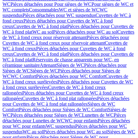
WC
Pièces détachées pour Pour sièges de WC
Pour sièges de WC et
WC complets
Consommables
WC et sièges de WC
WC
suspendus
Pièces détachées pour WC suspendus
Cuvettes de WC à
fond creux
Pièces détachées pour Cuvettes de WC à fond
creux
Cuvettes de WC à fond plat
Pièces détachées pour Cuvettes de
WC à fond plat
WC au sol
Pièces détachées pour WC au sol
Cuvettes
de WC à fond creux pour réservoir attenant
Pièces détachées pour
Cuvettes de WC à fond creux pour réservoir attenant
Cuvettes de
WC à fond creux
Pièces détachées pour Cuvettes de WC à fond
creux
Cuvettes de WC à fond plat
Pièces détachées pour Cuvettes de
WC à fond plat
Réservoirs de chasse apparents pour WC, en
céramique sanitaire
Attenant
Sièges de WC
Pièces détachées pour
Sièges de WC
Sièges de WC
Pièces détachées pour Sièges de
WC
WC Comfort
Pièces détachées pour WC Comfort
Cuvettes de
WC à fond creux surélevées
Pièces détachées pour Cuvettes de WC
à fond creux surélevées
Cuvettes de WC à fond creux
rallongées
Pièces détachées pour Cuvettes de WC à fond creux
rallongées
Cuvettes de WC à fond plat rallongées
Pièces détachées
pour Cuvettes de WC à fond plat rallongées
Sièges de WC
Comfort
Pièces détachées pour Sièges de WC Comfort
Sièges de
WC
Pièces détachées pour Sièges de WC
Lunettes de WC
Pièces
détachées pour Lunettes de WC
WC pour enfants
Pièces détachées
pour WC pour enfants
WC suspendus
Pièces détachées pour WC
suspendus
WC au sol
Pièces détachées pour WC au sol
Sièges de WC
pour enfants
Pièces détachées pour Sièges de WC pour