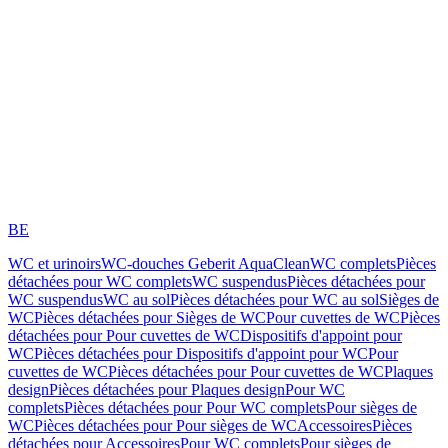
BE
WC et urinoirs
WC-douches Geberit AquaClean
WC complets
Pièces
détachées pour WC complets
WC suspendus
Pièces détachées pour
WC suspendus
WC au sol
Pièces détachées pour WC au sol
Sièges de
WC
Pièces détachées pour Sièges de WC
Pour cuvettes de WC
Pièces
détachées pour Pour cuvettes de WC
Dispositifs d'appoint pour
WC
Pièces détachées pour Dispositifs d'appoint pour WC
Pour
cuvettes de WC
Pièces détachées pour Pour cuvettes de WC
Plaques
design
Pièces détachées pour Plaques design
Pour WC
complets
Pièces détachées pour Pour WC complets
Pour sièges de
WC
Pièces détachées pour Pour sièges de WC
Accessoires
Pièces
détachées pour Accessoires
Pour WC complets
Pour sièges de