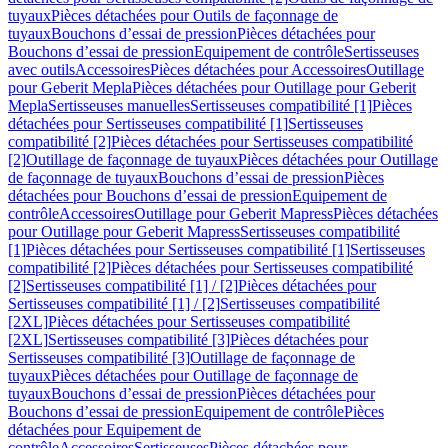
tuyaux
Pièces détachées pour Outils de façonnage de
tuyaux
Bouchons d’essai de pression
Pièces détachées pour
Bouchons d’essai de pression
Equipement de contrôle
Sertisseuses
avec outils
Accessoires
Pièces détachées pour Accessoires
Outillage
pour Geberit Mepla
Pièces détachées pour Outillage pour Geberit
Mepla
Sertisseuses manuelles
Sertisseuses compatibilité [1]
Pièces
détachées pour Sertisseuses compatibilité [1]
Sertisseuses
compatibilité [2]
Pièces détachées pour Sertisseuses compatibilité
[2]
Outillage de façonnage de tuyaux
Pièces détachées pour Outillage
de façonnage de tuyaux
Bouchons d’essai de pression
Pièces
détachées pour Bouchons d’essai de pression
Equipement de
contrôle
Accessoires
Outillage pour Geberit Mapress
Pièces détachées
pour Outillage pour Geberit Mapress
Sertisseuses compatibilité
[1]
Pièces détachées pour Sertisseuses compatibilité [1]
Sertisseuses
compatibilité [2]
Pièces détachées pour Sertisseuses compatibilité
[2]
Sertisseuses compatibilité [1] / [2]
Pièces détachées pour
Sertisseuses compatibilité [1] / [2]
Sertisseuses compatibilité
[2XL]
Pièces détachées pour Sertisseuses compatibilité
[2XL]
Sertisseuses compatibilité [3]
Pièces détachées pour
Sertisseuses compatibilité [3]
Outillage de façonnage de
tuyaux
Pièces détachées pour Outillage de façonnage de
tuyaux
Bouchons d’essai de pression
Pièces détachées pour
Bouchons d’essai de pression
Equipement de contrôle
Pièces
détachées pour Equipement de
contrôle
Accessoires
Sertisseuses
Pièces détachées pour