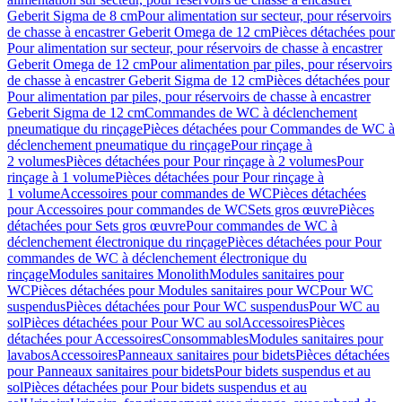
Geberit Sigma de 8 cm
Pour alimentation sur secteur, pour réservoirs
de chasse à encastrer Geberit Omega de 12 cm
Pièces détachées pour
Pour alimentation sur secteur, pour réservoirs de chasse à encastrer
Geberit Omega de 12 cm
Pour alimentation par piles, pour réservoirs
de chasse à encastrer Geberit Sigma de 12 cm
Pièces détachées pour
Pour alimentation par piles, pour réservoirs de chasse à encastrer
Geberit Sigma de 12 cm
Commandes de WC à déclenchement
pneumatique du rinçage
Pièces détachées pour Commandes de WC à
déclenchement pneumatique du rinçage
Pour rinçage à
2 volumes
Pièces détachées pour Pour rinçage à 2 volumes
Pour
rinçage à 1 volume
Pièces détachées pour Pour rinçage à
1 volume
Accessoires pour commandes de WC
Pièces détachées
pour Accessoires pour commandes de WC
Sets gros œuvre
Pièces
détachées pour Sets gros œuvre
Pour commandes de WC à
déclenchement électronique du rinçage
Pièces détachées pour Pour
commandes de WC à déclenchement électronique du
rinçage
Modules sanitaires Monolith
Modules sanitaires pour
WC
Pièces détachées pour Modules sanitaires pour WC
Pour WC
suspendus
Pièces détachées pour Pour WC suspendus
Pour WC au
sol
Pièces détachées pour Pour WC au sol
Accessoires
Pièces
détachées pour Accessoires
Consommables
Modules sanitaires pour
lavabos
Accessoires
Panneaux sanitaires pour bidets
Pièces détachées
pour Panneaux sanitaires pour bidets
Pour bidets suspendus et au
sol
Pièces détachées pour Pour bidets suspendus et au