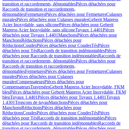
transition et raccordements, démontables
Pièces détachées pour
Raccords de transition et raccordements,
démontables
Fermetures
Pièces détachées pour Fermetures
Culasses
murales
Pièces détachées pour Culasses murales
Geberit Mapress
Acier Inoxydable, sans silicone
Pièces détachées pour Geberit
Mapress Acier Inoxydable, sans silicone
Tuyaux 1.4401
Pièces
détachées pour Tuyaux 1.4401
Manchons
Pièces détachées pour
Manchons
Réductions
Pièces détachées pour
Réductions
Coudes
Pièces détachées pour Coudes
Tés
Pièces
détachées pour Tés
Raccords de transition indémontables
Pièces
détachées pour Raccords de transition indémontables
Raccords de
transition et raccordements, démontables
Pièces détachées pour
Raccords de transition et raccordements,
démontables
Fermetures
Pièces détachées pour Fermetures
Culasses
murales
Pièces détachées pour Culasses
murales
Compensateurs
Pièces détachées pour
Compensateurs
Traversées
Geberit Mapress Acier Inoxydable, FKM
bleu
Pièces détachées pour Geberit Mapress Acier Inoxydable, FKM
bleu
Tuyaux 1.4401
Pièces détachées pour Tuyaux 1.4401
Tuyaux
1.4301
Tronçons de tuyau
Manchons
Pièces détachées pour
Manchons
Réductions
Pièces détachées pour
Réductions
Coudes
Pièces détachées pour Coudes
Tés
Pièces
détachées pour Tés
Raccords de transition indémontables
Pièces
détachées pour Raccords de transition indémontables
Raccords de
transition et raccordements, démontables
Pièces détachées pour