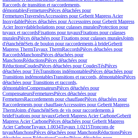
Raccords de transition et raccordements,
démontables
Fermetures
Pièces détachées pour
Fermetures
Traversées
Accessoires pour Geberit Mapress Acier
Inoxydable
Pièces détachées pour Accessoires pour Geberit Mapress
Acier Inoxydable
Isolations pour culasses murales
Protection pour
tuyaux et raccords
Fixations pour tuyaux
Fixations pour culasses
murales
Pièces détachées pour Fixations pour culasses murales
Joints
d'étanchéité
Sets de boulon pour raccordements à bride
Geberit
Mapress Therm
Tuyaux Therm
Raccords
Pièces détachées pour
Raccords
Manchons
Pièces détachées pour
Manchons
Réductions
Pièces détachées pour
Réductions
Coudes
Pièces détachées pour Coudes
Tés
Pièces
détachées pour Tés
Transitions indémontables
Pièces détachées pour
Transitions indémontables
Transitions et raccords, démontables
Pièces
détachées pour Transitions et raccords,
démontables
Compensateurs
Pièces détachées pour
Compensateurs
Fermetures
Pièces détachées pour
Fermetures
Raccordements pour chauffage
Pièces détachées pour
Raccordements pour chauffage
Accessoires pour Geberit Mapress
Therm
Joints d'étanchéité
Sets de vis pour raccordements à
bride
Fixations pour tuyaux
Geberit Mapress Acier Carbone
Geberit
Mapress Acier Carbone
Pièces détachées pour Geberit Mapress
Acier Carbone
Tuyaux 1.0034
Tuyaux 1.0215
Tronçons de
tuyau
Manchons
Pièces détachées pour Manchons
Réductions
Pièces
détachées pour Réductions
Coudes
Pièces détachées pour