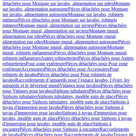
détachées pour Montage sur lavabo, alimentation par piles
Montage
sur lavabo, alimentation autonome
Pièces détachées pour Montage
sur lavabo, alimentation autonome
Montage sur lavabo, robinets
mitigeur
Pièces détachées pour Montage sur lavabo, robinets
mitigeur
Montage mural, alimentation sur secteur
Pièces détachées
pour Montage mural, alimentation sur secteur
Montage mural,
alimentation par piles
Pièces détachées pour Montage mural,
alimentation par piles
Montage mural, alimentation autonome
Pièces
détachées pour Montage mural, alimentation autonome
Montage
mural, robinets mélangeurs
Pièces détachées pour Montage mural,
robinets mélangeurs
Autres robinetteries
Pièces détachées pour Autres
robinetteries
Pour zone extérieure
Pièces détachées pour Pour zone
extérieure
Accessoires
Pièces détachées pour Accessoires
Pour
robinets de lavabo
Pièces détachées pour Pour robinets de
lavabo
Raccordements d’appareils pour l’espace lavabo, l’évier, les
appareils et le déversoir mural
Vidages pour lavabos
Pièces détachées
pour Vidages pour lavabos
Siphons tubulaires
Pièces détachées pour
Siphons tubulaires
Siphons tubulaires, modèle gain de place
Pièces
détachées pour Siphons tubulaires, modèle gain de place
Siphons à
tuyau d'immersion pour lavabo
Pièces détachées pour Siphons à
tuyau d'immersion pour lavabo
Siphons à tuyau d'immersion pour
lavabo, modèle gain de place
Pièces détachées pour Siphons à tuyau
d'immersion pour lavabo, modèle gain de place
Siphons à
encastrer
Pièces détachées pour Siphons à encastrer
Raccordements
de lavabo
Pièces détachées pour Raccordements de lavabo
Tuyaux de