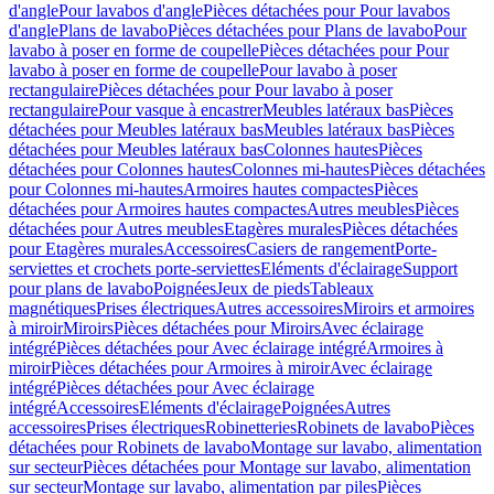
d'angle
Pour lavabos d'angle
Pièces détachées pour Pour lavabos
d'angle
Plans de lavabo
Pièces détachées pour Plans de lavabo
Pour
lavabo à poser en forme de coupelle
Pièces détachées pour Pour
lavabo à poser en forme de coupelle
Pour lavabo à poser
rectangulaire
Pièces détachées pour Pour lavabo à poser
rectangulaire
Pour vasque à encastrer
Meubles latéraux bas
Pièces
détachées pour Meubles latéraux bas
Meubles latéraux bas
Pièces
détachées pour Meubles latéraux bas
Colonnes hautes
Pièces
détachées pour Colonnes hautes
Colonnes mi-hautes
Pièces détachées
pour Colonnes mi-hautes
Armoires hautes compactes
Pièces
détachées pour Armoires hautes compactes
Autres meubles
Pièces
détachées pour Autres meubles
Etagères murales
Pièces détachées
pour Etagères murales
Accessoires
Casiers de rangement
Porte-
serviettes et crochets porte-serviettes
Eléments d'éclairage
Support
pour plans de lavabo
Poignées
Jeux de pieds
Tableaux
magnétiques
Prises électriques
Autres accessoires
Miroirs et armoires
à miroir
Miroirs
Pièces détachées pour Miroirs
Avec éclairage
intégré
Pièces détachées pour Avec éclairage intégré
Armoires à
miroir
Pièces détachées pour Armoires à miroir
Avec éclairage
intégré
Pièces détachées pour Avec éclairage
intégré
Accessoires
Eléments d'éclairage
Poignées
Autres
accessoires
Prises électriques
Robinetteries
Robinets de lavabo
Pièces
détachées pour Robinets de lavabo
Montage sur lavabo, alimentation
sur secteur
Pièces détachées pour Montage sur lavabo, alimentation
sur secteur
Montage sur lavabo, alimentation par piles
Pièces