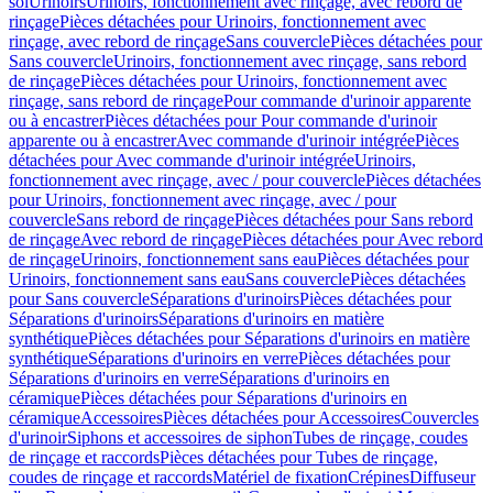
sol
Urinoirs
Urinoirs, fonctionnement avec rinçage, avec rebord de
rinçage
Pièces détachées pour Urinoirs, fonctionnement avec
rinçage, avec rebord de rinçage
Sans couvercle
Pièces détachées pour
Sans couvercle
Urinoirs, fonctionnement avec rinçage, sans rebord
de rinçage
Pièces détachées pour Urinoirs, fonctionnement avec
rinçage, sans rebord de rinçage
Pour commande d'urinoir apparente
ou à encastrer
Pièces détachées pour Pour commande d'urinoir
apparente ou à encastrer
Avec commande d'urinoir intégrée
Pièces
détachées pour Avec commande d'urinoir intégrée
Urinoirs,
fonctionnement avec rinçage, avec / pour couvercle
Pièces détachées
pour Urinoirs, fonctionnement avec rinçage, avec / pour
couvercle
Sans rebord de rinçage
Pièces détachées pour Sans rebord
de rinçage
Avec rebord de rinçage
Pièces détachées pour Avec rebord
de rinçage
Urinoirs, fonctionnement sans eau
Pièces détachées pour
Urinoirs, fonctionnement sans eau
Sans couvercle
Pièces détachées
pour Sans couvercle
Séparations d'urinoirs
Pièces détachées pour
Séparations d'urinoirs
Séparations d'urinoirs en matière
synthétique
Pièces détachées pour Séparations d'urinoirs en matière
synthétique
Séparations d'urinoirs en verre
Pièces détachées pour
Séparations d'urinoirs en verre
Séparations d'urinoirs en
céramique
Pièces détachées pour Séparations d'urinoirs en
céramique
Accessoires
Pièces détachées pour Accessoires
Couvercles
d'urinoir
Siphons et accessoires de siphon
Tubes de rinçage, coudes
de rinçage et raccords
Pièces détachées pour Tubes de rinçage,
coudes de rinçage et raccords
Matériel de fixation
Crépines
Diffuseur