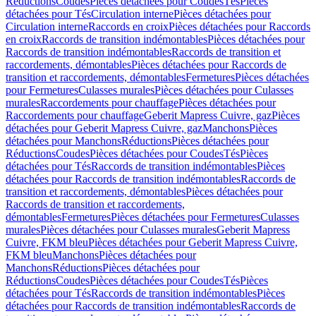
Réductions
Coudes
Pièces détachées pour Coudes
Tés
Pièces
détachées pour Tés
Circulation interne
Pièces détachées pour
Circulation interne
Raccords en croix
Pièces détachées pour Raccords
en croix
Raccords de transition indémontables
Pièces détachées pour
Raccords de transition indémontables
Raccords de transition et
raccordements, démontables
Pièces détachées pour Raccords de
transition et raccordements, démontables
Fermetures
Pièces détachées
pour Fermetures
Culasses murales
Pièces détachées pour Culasses
murales
Raccordements pour chauffage
Pièces détachées pour
Raccordements pour chauffage
Geberit Mapress Cuivre, gaz
Pièces
détachées pour Geberit Mapress Cuivre, gaz
Manchons
Pièces
détachées pour Manchons
Réductions
Pièces détachées pour
Réductions
Coudes
Pièces détachées pour Coudes
Tés
Pièces
détachées pour Tés
Raccords de transition indémontables
Pièces
détachées pour Raccords de transition indémontables
Raccords de
transition et raccordements, démontables
Pièces détachées pour
Raccords de transition et raccordements,
démontables
Fermetures
Pièces détachées pour Fermetures
Culasses
murales
Pièces détachées pour Culasses murales
Geberit Mapress
Cuivre, FKM bleu
Pièces détachées pour Geberit Mapress Cuivre,
FKM bleu
Manchons
Pièces détachées pour
Manchons
Réductions
Pièces détachées pour
Réductions
Coudes
Pièces détachées pour Coudes
Tés
Pièces
détachées pour Tés
Raccords de transition indémontables
Pièces
détachées pour Raccords de transition indémontables
Raccords de