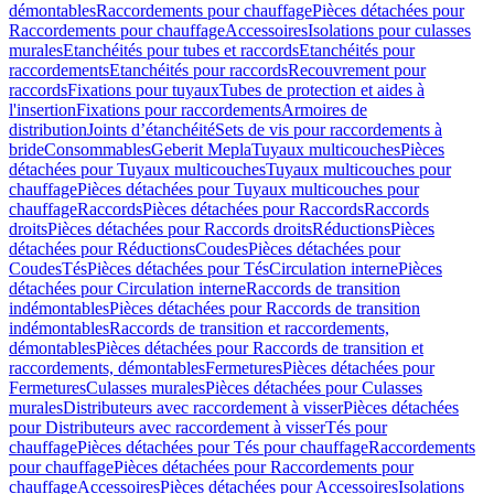
démontables
Raccordements pour chauffage
Pièces détachées pour
Raccordements pour chauffage
Accessoires
Isolations pour culasses
murales
Etanchéités pour tubes et raccords
Etanchéités pour
raccordements
Etanchéités pour raccords
Recouvrement pour
raccords
Fixations pour tuyaux
Tubes de protection et aides à
l'insertion
Fixations pour raccordements
Armoires de
distribution
Joints d’étanchéité
Sets de vis pour raccordements à
bride
Consommables
Geberit Mepla
Tuyaux multicouches
Pièces
détachées pour Tuyaux multicouches
Tuyaux multicouches pour
chauffage
Pièces détachées pour Tuyaux multicouches pour
chauffage
Raccords
Pièces détachées pour Raccords
Raccords
droits
Pièces détachées pour Raccords droits
Réductions
Pièces
détachées pour Réductions
Coudes
Pièces détachées pour
Coudes
Tés
Pièces détachées pour Tés
Circulation interne
Pièces
détachées pour Circulation interne
Raccords de transition
indémontables
Pièces détachées pour Raccords de transition
indémontables
Raccords de transition et raccordements,
démontables
Pièces détachées pour Raccords de transition et
raccordements, démontables
Fermetures
Pièces détachées pour
Fermetures
Culasses murales
Pièces détachées pour Culasses
murales
Distributeurs avec raccordement à visser
Pièces détachées
pour Distributeurs avec raccordement à visser
Tés pour
chauffage
Pièces détachées pour Tés pour chauffage
Raccordements
pour chauffage
Pièces détachées pour Raccordements pour
chauffage
Accessoires
Pièces détachées pour Accessoires
Isolations