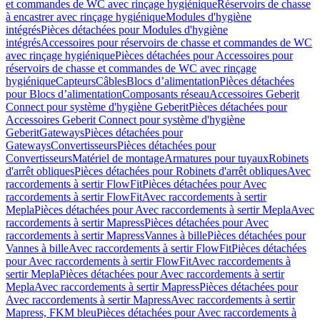
et commandes de WC avec rinçage hygiénique
Réservoirs de chasse
à encastrer avec rinçage hygiénique
Modules d'hygiène
intégrés
Pièces détachées pour Modules d'hygiène
intégrés
Accessoires pour réservoirs de chasse et commandes de WC
avec rinçage hygiénique
Pièces détachées pour Accessoires pour
réservoirs de chasse et commandes de WC avec rinçage
hygiénique
Capteurs
Câbles
Blocs d’alimentation
Pièces détachées
pour Blocs d’alimentation
Composants réseau
Accessoires Geberit
Connect pour système d'hygiène Geberit
Pièces détachées pour
Accessoires Geberit Connect pour système d'hygiène
Geberit
Gateways
Pièces détachées pour
Gateways
Convertisseurs
Pièces détachées pour
Convertisseurs
Matériel de montage
Armatures pour tuyaux
Robinets
d'arrêt obliques
Pièces détachées pour Robinets d'arrêt obliques
Avec
raccordements à sertir FlowFit
Pièces détachées pour Avec
raccordements à sertir FlowFit
Avec raccordements à sertir
Mepla
Pièces détachées pour Avec raccordements à sertir Mepla
Avec
raccordements à sertir Mapress
Pièces détachées pour Avec
raccordements à sertir Mapress
Vannes à bille
Pièces détachées pour
Vannes à bille
Avec raccordements à sertir FlowFit
Pièces détachées
pour Avec raccordements à sertir FlowFit
Avec raccordements à
sertir Mepla
Pièces détachées pour Avec raccordements à sertir
Mepla
Avec raccordements à sertir Mapress
Pièces détachées pour
Avec raccordements à sertir Mapress
Avec raccordements à sertir
Mapress, FKM bleu
Pièces détachées pour Avec raccordements à