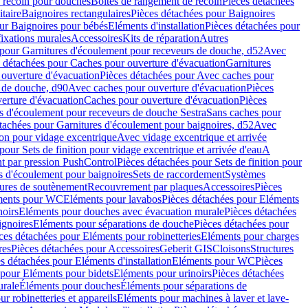
e recoin pour douches
Boîtes de rangement de recoin
Pièces détachées
taire
Baignoires rectangulaires
Pièces détachées pour Baignoires
ur Baignoires pour bébés
Eléments d'installation
Pièces détachées pour
fixations murales
Accessoires
Kits de réparation
Autres
 pour Garnitures d'écoulement pour receveurs de douche, d52
Avec
 détachées pour Caches pour ouverture d'évacuation
Garnitures
ouverture d'évacuation
Pièces détachées pour Avec caches pour
s de douche, d90
Avec caches pour ouverture d'évacuation
Pièces
erture d'évacuation
Caches pour ouverture d'évacuation
Pièces
s d'écoulement pour receveurs de douche Sestra
Sans caches pour
tachées pour Garnitures d'écoulement pour baignoires, d52
Avec
ion pour vidage excentrique
Avec vidage excentrique et arrivée
pour Sets de finition pour vidage excentrique et arrivée d'eau
A
nt par pression PushControl
Pièces détachées pour Sets de finition pour
s d'écoulement pour baignoires
Sets de raccordement
Systèmes
tures de soutènement
Recouvrement par plaques
Accessoires
Pièces
éments pour WC
Eléments pour lavabos
Pièces détachées pour Eléments
noirs
Eléments pour douches avec évacuation murale
Pièces détachées
ignoires
Eléments pour séparations de douche
Pièces détachées pour
ces détachées pour Eléments pour robinetteries
Eléments pour charges
res
Pièces détachées pour Accessoires
Geberit GIS
Cloisons
Structures
s détachées pour Eléments d'installation
Eléments pour WC
Pièces
 pour Eléments pour bidets
Eléments pour urinoirs
Pièces détachées
urale
Éléments pour douches
Éléments pour séparations de
r robinetteries et appareils
Eléments pour machines à laver et lave-