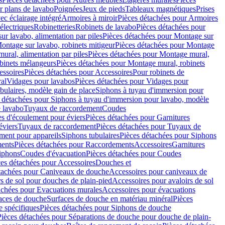
r plans de lavabo
Poignées
Jeux de pieds
Tableaux magnétiques
Prises
ec éclairage intégré
Armoires à miroir
Pièces détachées pour Armoires
 électriques
Robinetteries
Robinets de lavabo
Pièces détachées pour
ur lavabo, alimentation par piles
Pièces détachées pour Montage sur
ontage sur lavabo, robinets mitigeur
Pièces détachées pour Montage
ural, alimentation par piles
Pièces détachées pour Montage mural,
binets mélangeurs
Pièces détachées pour Montage mural, robinets
essoires
Pièces détachées pour Accessoires
Pour robinets de
ral
Vidages pour lavabos
Pièces détachées pour Vidages pour
bulaires, modèle gain de place
Siphons à tuyau d'immersion pour
 détachées pour Siphons à tuyau d'immersion pour lavabo, modèle
 lavabo
Tuyaux de raccordement
Coudes
es d'écoulement pour éviers
Pièces détachées pour Garnitures
éviers
Tuyaux de raccordement
Pièces détachées pour Tuyaux de
ment pour appareils
Siphons tubulaires
Pièces détachées pour Siphons
ents
Pièces détachées pour Raccordements
Accessoires
Garnitures
Siphons
Coudes d'évacuation
Pièces détachées pour Coudes
ces détachées pour Accessoires
Douches et
tachées pour Caniveaux de douche
Accessoires pour caniveaux de
s de sol pour douches de plain-pied
Accessoires pour avaloirs de sol
achées pour Evacuations murales
Accessoires pour évacuations
faces de douche
Surfaces de douche en matériau minéral
Pièces
 spécifiques
Pièces détachées pour Siphons de douche
Pièces détachées pour Séparations de douche pour douche de plain-