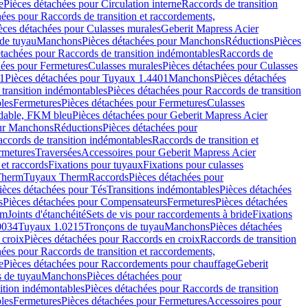
e
Pièces détachées pour Circulation interne
Raccords de transition
hées pour Raccords de transition et raccordements,
èces détachées pour Culasses murales
Geberit Mapress Acier
de tuyau
Manchons
Pièces détachées pour Manchons
Réductions
Pièces
étachées pour Raccords de transition indémontables
Raccords de
hées pour Fermetures
Culasses murales
Pièces détachées pour Culasses
1
Pièces détachées pour Tuyaux 1.4401
Manchons
Pièces détachées
transition indémontables
Pièces détachées pour Raccords de transition
les
Fermetures
Pièces détachées pour Fermetures
Culasses
ydable, FKM bleu
Pièces détachées pour Geberit Mapress Acier
our Manchons
Réductions
Pièces détachées pour
ccords de transition indémontables
Raccords de transition et
rmetures
Traversées
Accessoires pour Geberit Mapress Acier
 et raccords
Fixations pour tuyaux
Fixations pour culasses
Therm
Tuyaux Therm
Raccords
Pièces détachées pour
ièces détachées pour Tés
Transitions indémontables
Pièces détachées
s
Pièces détachées pour Compensateurs
Fermetures
Pièces détachées
rm
Joints d'étanchéité
Sets de vis pour raccordements à bride
Fixations
0034
Tuyaux 1.0215
Tronçons de tuyau
Manchons
Pièces détachées
 croix
Pièces détachées pour Raccords en croix
Raccords de transition
hées pour Raccords de transition et raccordements,
e
Pièces détachées pour Raccordements pour chauffage
Geberit
 de tuyau
Manchons
Pièces détachées pour
ition indémontables
Pièces détachées pour Raccords de transition
les
Fermetures
Pièces détachées pour Fermetures
Accessoires pour