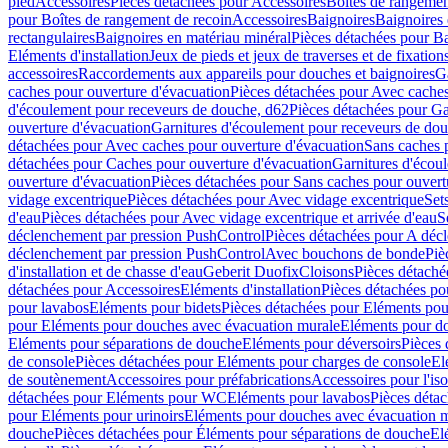
pied
Accessoires
Pièces détachées pour Accessoires
Boîtes de rangemen
pour Boîtes de rangement de recoin
Accessoires
Baignoires
Baignoires 
rectangulaires
Baignoires en matériau minéral
Pièces détachées pour Ba
Eléments d'installation
Jeux de pieds et jeux de traverses et de fixatio
accessoires
Raccordements aux appareils pour douches et baignoires
G
caches pour ouverture d'évacuation
Pièces détachées pour Avec caches
d'écoulement pour receveurs de douche, d62
Pièces détachées pour Ga
ouverture d'évacuation
Garnitures d'écoulement pour receveurs de do
détachées pour Avec caches pour ouverture d'évacuation
Sans caches 
détachées pour Caches pour ouverture d'évacuation
Garnitures d'écou
ouverture d'évacuation
Pièces détachées pour Sans caches pour ouvert
vidage excentrique
Pièces détachées pour Avec vidage excentrique
Set
d'eau
Pièces détachées pour Avec vidage excentrique et arrivée d'eau
S
déclenchement par pression PushControl
Pièces détachées pour A déc
déclenchement par pression PushControl
Avec bouchons de bonde
Piè
d'installation et de chasse d'eau
Geberit Duofix
Cloisons
Pièces détaché
détachées pour Accessoires
Eléments d'installation
Pièces détachées pou
pour lavabos
Eléments pour bidets
Pièces détachées pour Eléments pou
pour Eléments pour douches avec évacuation murale
Eléments pour do
Eléments pour séparations de douche
Eléments pour déversoirs
Pièces 
de console
Pièces détachées pour Eléments pour charges de console
El
de soutènement
Accessoires pour préfabrications
Accessoires pour l'is
détachées pour Eléments pour WC
Eléments pour lavabos
Pièces déta
pour Eléments pour urinoirs
Eléments pour douches avec évacuation 
douche
Pièces détachées pour Éléments pour séparations de douche
El