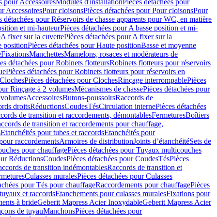
s pour Accessoires
Modules d'installation
Pièces détachées pour
ur Accessoires
Pour cloisons
Pièces détachées pour Pour cloisons
Pour
s détachées pour Réservoirs de chasse apparents pour WC, en matière
sition et mi-hauteur
Pièces détachées pour A basse position et mi-
e
A fixer sur la cuvette
Pièces détachées pour A fixer sur la
 position
Pièces détachées pour Haute position
Basse et moyenne
é
Fixations
Manchettes
Mamelons, rosaces et modérateurs de
es détachées pour Robinets flotteurs
Robinets flotteurs pour réservoirs
ue
Pièces détachées pour Robinets flotteurs pour réservoirs en
Cloches
Pièces détachées pour Cloches
Rinçage interrompable
Pièces
our Rinçage à 2 volumes
Mécanismes de chasse
Pièces détachées pour
2 volumes
Accessoires
Butons-poussoirs
Raccords de
rds droits
Réductions
Coudes
Tés
Circulation interne
Pièces détachées
cords de transition et raccordements, démontables
Fermetures
Boîtiers
ccords de transition et raccordements pour chauffage,
s
Etanchéités pour tubes et raccords
Etanchéités pour
 pour raccordements
Armoires de distribution
Joints d’étanchéité
Sets de
ouches pour chauffage
Pièces détachées pour Tuyaux multicouches
our Réductions
Coudes
Pièces détachées pour Coudes
Tés
Pièces
ccords de transition indémontables
Raccords de transition et
rmetures
Culasses murales
Pièces détachées pour Culasses
achées pour Tés pour chauffage
Raccordements pour chauffage
Pièces
tuyaux et raccords
Etanchements pour culasses murales
Fixations pour
ents à bride
Geberit Mapress Acier Inoxydable
Geberit Mapress Acier
çons de tuyau
Manchons
Pièces détachées pour