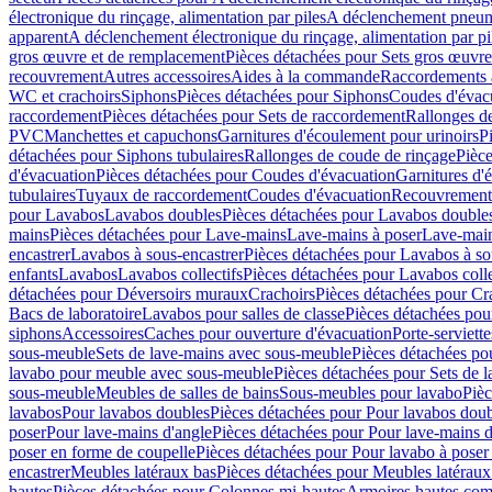
électronique du rinçage, alimentation par piles
A déclenchement pneum
apparent
A déclenchement électronique du rinçage, alimentation par pi
gros œuvre et de remplacement
Pièces détachées pour Sets gros œuvr
recouvrement
Autres accessoires
Aides à la commande
Raccordements a
WC et crachoirs
Siphons
Pièces détachées pour Siphons
Coudes d'évac
raccordement
Pièces détachées pour Sets de raccordement
Rallonges d
PVC
Manchettes et capuchons
Garnitures d'écoulement pour urinoirs
P
détachées pour Siphons tubulaires
Rallonges de coude de rinçage
Pièce
d'évacuation
Pièces détachées pour Coudes d'évacuation
Garnitures d'
tubulaires
Tuyaux de raccordement
Coudes d'évacuation
Recouvrement
pour Lavabos
Lavabos doubles
Pièces détachées pour Lavabos double
mains
Pièces détachées pour Lave-mains
Lave-mains à poser
Lave-main
encastrer
Lavabos à sous-encastrer
Pièces détachées pour Lavabos à so
enfants
Lavabos
Lavabos collectifs
Pièces détachées pour Lavabos colle
détachées pour Déversoirs muraux
Crachoirs
Pièces détachées pour Cr
Bacs de laboratoire
Lavabos pour salles de classe
Pièces détachées pou
siphons
Accessoires
Caches pour ouverture d'évacuation
Porte-serviette
sous-meuble
Sets de lave-mains avec sous-meuble
Pièces détachées po
lavabo pour meuble avec sous-meuble
Pièces détachées pour Sets de
sous-meuble
Meubles de salles de bains
Sous-meubles pour lavabo
Pièc
lavabos
Pour lavabos doubles
Pièces détachées pour Pour lavabos dou
poser
Pour lave-mains d'angle
Pièces détachées pour Pour lave-mains d
poser en forme de coupelle
Pièces détachées pour Pour lavabo à poser
encastrer
Meubles latéraux bas
Pièces détachées pour Meubles latéraux
hautes
Pièces détachées pour Colonnes mi-hautes
Armoires hautes com