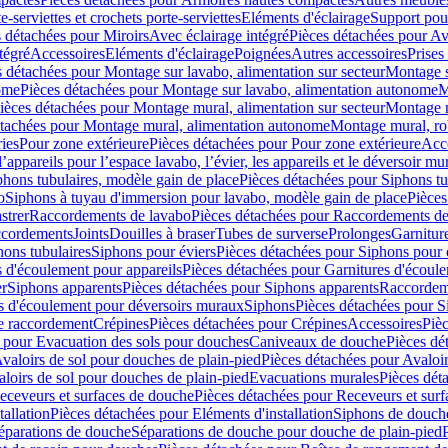
e-serviettes et crochets porte-serviettes
Eléments d'éclairage
Support pou
 détachées pour Miroirs
Avec éclairage intégré
Pièces détachées pour Av
tégré
Accessoires
Eléments d'éclairage
Poignées
Autres accessoires
Prises
s détachées pour Montage sur lavabo, alimentation sur secteur
Montage s
ome
Pièces détachées pour Montage sur lavabo, alimentation autonome
M
ièces détachées pour Montage mural, alimentation sur secteur
Montage m
étachées pour Montage mural, alimentation autonome
Montage mural, ro
ries
Pour zone extérieure
Pièces détachées pour Pour zone extérieure
Acc
ppareils pour l’espace lavabo, l’évier, les appareils et le déversoir mu
phons tubulaires, modèle gain de place
Pièces détachées pour Siphons tu
o
Siphons à tuyau d'immersion pour lavabo, modèle gain de place
Pièces
strer
Raccordements de lavabo
Pièces détachées pour Raccordements de
ccordements
Joints
Douilles à braser
Tubes de surverse
Prolonges
Garnitur
hons tubulaires
Siphons pour éviers
Pièces détachées pour Siphons pour 
s d'écoulement pour appareils
Pièces détachées pour Garnitures d'écoule
er
Siphons apparents
Pièces détachées pour Siphons apparents
Raccordem
es d'écoulement pour déversoirs muraux
Siphons
Pièces détachées pour 
e raccordement
Crépines
Pièces détachées pour Crépines
Accessoires
Piè
 pour Evacuation des sols pour douches
Caniveaux de douche
Pièces dé
valoirs de sol pour douches de plain-pied
Pièces détachées pour Avaloir
loirs de sol pour douches de plain-pied
Evacuations murales
Pièces dét
eceveurs et surfaces de douche
Pièces détachées pour Receveurs et sur
tallation
Pièces détachées pour Eléments d'installation
Siphons de douche
éparations de douche
Séparations de douche pour douche de plain-pied