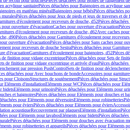
t de recoin pour douches
Pièces détachées pour Boîtes de rangement d
en acrylique sanitaire
Pièces détachées pour Baignoires en acrylique sani
ignoires en matériau minéral
Baignoires pour bébés
Pièces détachées po
ns murales
Pièces détachées pour Jeux de pieds et jeux de traverses et de 
arnitures d'écoulement pour receveurs de douche, d52
Pièces détachées
 pour ouverture d'évacuation
Caches pour ouverture d'évacuation
Pièces
rnitures d'écoulement pour receveurs de douche, d62
Avec caches pour 
uche, d90
Pièces détachées pour Garnitures d'écoulement pour receveur
pour ouverture d'évacuation
Pièces détachées pour Sans caches pour ouv
lement pour receveurs de douche Sestra
Pièces détachées pour Garniture
ure d'évacuation
Garnitures d'écoulement pour baignoires, d52
Pièces dé
s de finition pour vidage excentrique
Pièces détachées pour Sets de finit
ets de finition pour vidage excentrique et arrivée d'eau
Pièces détachées 
lenchement par pression PushControl
Sets de finition pour déclencheme
ces détachées pour Avec bouchons de bonde
Accessoires pour garniture
es pour Cloisons
Structures de soutènement
Pièces détachées pour Struc
r Eléments d'installation
Eléments pour WC
Pièces détachées pour El
r bidets
Eléments pour urinoirs
Pièces détachées pour Eléments pour uri
uches et baignoires
Pièces détachées pour Eléments pour douches et ba
détachées pour Eléments pour déversoirs
Eléments pour robinetteries
Piè
éments pour éviers
Pièces détachées pour Eléments pour éviers
Accessoi
olation acoustique
Recouvrement par plaques
Eléments d'installation
Pièce
chées pour Eléments pour lavabos
Eléments pour bidets
Pièces détachées
murale
Pièces détachées pour Eléments pour douches avec évacuation m
éments pour robinetteries et appareils
Pièces détachées pour Eléments pou