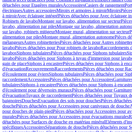
détachées pour Etagères murales
Accessoires
Casiers de rangement
Port
électriques
Autres accessoires
Miroirs et armoires à miroir
Miroirs
Pièces
à miroir
Avec éclairage intégré
Pièces détachées pour Avec éclairage in
Robinets de lavabo
Montage sur lavabo, alimentation sur secteur
Pièce
lavabo, alimentation par piles
Montage sur lavabo, alimentation auton
sur lavabo, robinets mitigeur
Montage mural, alimentation sur secteur
P
alimentation par piles
Montage mural, alimentation autonome
Pièces d
mélangeurs
Autres robinetteries
Pièces détachées pour Autres robinette
lavabo
Pièces détachées pour Pour robinets de lavabo
Raccordements d’a
lavabos
Siphons tubulaires
Pièces détachées pour Siphons tubulaires
Si
lavabo
Pièces détachées pour Siphons à tuyau d'immersion pour lavab
gain de place
Siphons à encastrer
Pièces détachées pour Siphons à enca
d'évacuation
Recouvrements
Raccordements
Pièces détachées pour Ra
d'écoulement pour éviers
Siphons tubulaires
Pièces détachées pour Sip
raccordement
Accessoires
Pièces détachées pour Accessoires
Garniture
tubulaires
Siphons à encastrer
Pièces détachées pour Siphons à encastr
d'écoulement pour déversoirs muraux
Pièces détachées pour Garnitur
d'évacuation
Tuyaux de raccordement
Pièces détachées pour Tuyaux d
baignoires
Douches
Evacuation des sols pour douches
Pièces détachées
douche
Pièces détachées pour Accessoires pour caniveaux de douche
A
pour douches de plain-pied
Pièces détachées pour Accessoires pour ava
murales
Pièces détachées pour Accessoires pour évacuations murales
R
détachées pour Surfaces de douche en matériau minéral
Eléments d'ins
spécifiques
Accessoires
Séparations de douche
Pièces détachées pour S