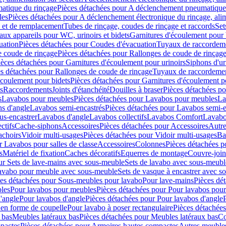
atique du rinçage
Pièces détachées pour A déclenchement pneumatique
les
Pièces détachées pour A déclenchement électronique du rinçage, alim
e et de remplacement
Tubes de rinçage, coudes de rinçage et raccords
Set
ux appareils pour WC, urinoirs et bidets
Garnitures d'écoulement pour
uation
Pièces détachées pour Coudes d'évacuation
Tuyaux de raccordem
e coude de rinçage
Pièces détachées pour Rallonges de coude de rinçag
ièces détachées pour Garnitures d'écoulement pour urinoirs
Siphons d'ur
s détachées pour Rallonges de coude de rinçage
Tuyaux de raccordeme
écoulement pour bidets
Pièces détachées pour Garnitures d'écoulement p
s
Raccordements
Joints d'étanchéité
Douilles à braser
Pièces détachées po
s
Lavabos pour meubles
Pièces détachées pour Lavabos pour meubles
La
s d'angle
Lavabos semi-encastrés
Pièces détachées pour Lavabos semi-e
us-encastrer
Lavabos d'angle
Lavabos collectifs
Lavabos Comfort
Lavabo
ctifs
Cache-siphons
Accessoires
Pièces détachées pour Accessoires
Autre
achoirs
Vidoir multi-usages
Pièces détachées pour Vidoir multi-usages
Ba
r Lavabos pour salles de classe
Accessoires
Colonnes
Pièces détachées 
s
Matériel de fixation
Caches décoratifs
Equerres de montage
Couvre-join
ur Sets de lave-mains avec sous-meuble
Sets de lavabo avec sous-meubl
 lavabo pour meuble avec sous-meuble
Sets de vasque à encastrer avec s
es détachées pour Sous-meubles pour lavabo
Pour lave-mains
Pièces dé
bles
Pour lavabos pour meubles
Pièces détachées pour Pour lavabos pou
'angle
Pour lavabos d'angle
Pièces détachées pour Pour lavabos d'angle
 en forme de coupelle
Pour lavabo à poser rectangulaire
Pièces détachées
 bas
Meubles latéraux bas
Pièces détachées pour Meubles latéraux bas
Co
pactes
Pièces détachées pour Armoires hautes compactes
Autres meuble