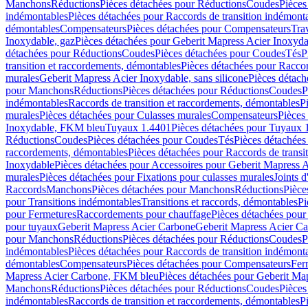
Manchons
Réductions
Pièces détachées pour Réductions
Coudes
Pièces
indémontables
Pièces détachées pour Raccords de transition indémont
démontables
Compensateurs
Pièces détachées pour Compensateurs
Tra
Inoxydable, gaz
Pièces détachées pour Geberit Mapress Acier Inoxyda
détachées pour Réductions
Coudes
Pièces détachées pour Coudes
Tés
P
transition et raccordements, démontables
Pièces détachées pour Raccor
murales
Geberit Mapress Acier Inoxydable, sans silicone
Pièces détach
pour Manchons
Réductions
Pièces détachées pour Réductions
Coudes
P
indémontables
Raccords de transition et raccordements, démontables
P
murales
Pièces détachées pour Culasses murales
Compensateurs
Pièces
Inoxydable, FKM bleu
Tuyaux 1.4401
Pièces détachées pour Tuyaux 
Réductions
Coudes
Pièces détachées pour Coudes
Tés
Pièces détachées
raccordements, démontables
Pièces détachées pour Raccords de transi
Inoxydable
Pièces détachées pour Accessoires pour Geberit Mapress 
murales
Pièces détachées pour Fixations pour culasses murales
Joints d
Raccords
Manchons
Pièces détachées pour Manchons
Réductions
Pièce
pour Transitions indémontables
Transitions et raccords, démontables
Pi
pour Fermetures
Raccordements pour chauffage
Pièces détachées pou
pour tuyaux
Geberit Mapress Acier Carbone
Geberit Mapress Acier C
pour Manchons
Réductions
Pièces détachées pour Réductions
Coudes
P
indémontables
Pièces détachées pour Raccords de transition indémont
démontables
Compensateurs
Pièces détachées pour Compensateurs
Fer
Mapress Acier Carbone, FKM bleu
Pièces détachées pour Geberit M
Manchons
Réductions
Pièces détachées pour Réductions
Coudes
Pièces
indémontables
Raccords de transition et raccordements, démontables
P