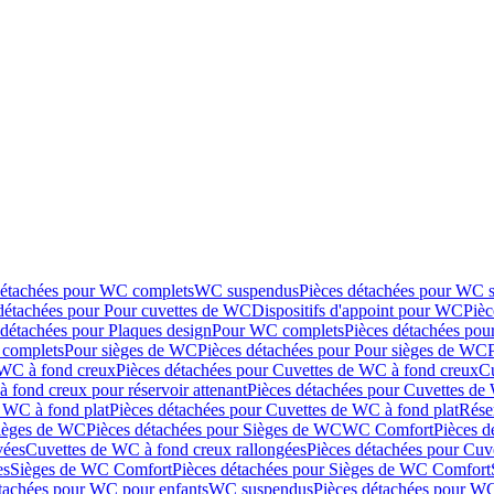
détachées pour WC complets
WC suspendus
Pièces détachées pour WC 
détachées pour Pour cuvettes de WC
Dispositifs d'appoint pour WC
Pièc
 détachées pour Plaques design
Pour WC complets
Pièces détachées po
complets
Pour sièges de WC
Pièces détachées pour Pour sièges de WC
 WC à fond creux
Pièces détachées pour Cuvettes de WC à fond creux
Cu
 fond creux pour réservoir attenant
Pièces détachées pour Cuvettes de 
 WC à fond plat
Pièces détachées pour Cuvettes de WC à fond plat
Rése
ièges de WC
Pièces détachées pour Sièges de WC
WC Comfort
Pièces 
vées
Cuvettes de WC à fond creux rallongées
Pièces détachées pour Cuv
es
Sièges de WC Comfort
Pièces détachées pour Sièges de WC Comfort
tachées pour WC pour enfants
WC suspendus
Pièces détachées pour W