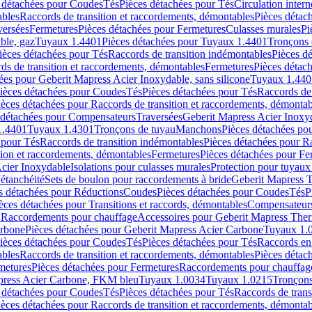
 détachées pour Coudes
Tés
Pièces détachées pour Tés
Circulation intern
ables
Raccords de transition et raccordements, démontables
Pièces détac
versées
Fermetures
Pièces détachées pour Fermetures
Culasses murales
Pi
ble, gaz
Tuyaux 1.4401
Pièces détachées pour Tuyaux 1.4401
Tronçons 
ièces détachées pour Tés
Raccords de transition indémontables
Pièces d
ds de transition et raccordements, démontables
Fermetures
Pièces détac
ées pour Geberit Mapress Acier Inoxydable, sans silicone
Tuyaux 1.440
ièces détachées pour Coudes
Tés
Pièces détachées pour Tés
Raccords de 
ièces détachées pour Raccords de transition et raccordements, démontab
 détachées pour Compensateurs
Traversées
Geberit Mapress Acier Inox
1.4401
Tuyaux 1.4301
Tronçons de tuyau
Manchons
Pièces détachées p
 pour Tés
Raccords de transition indémontables
Pièces détachées pour Ra
tion et raccordements, démontables
Fermetures
Pièces détachées pour Fe
Acier Inoxydable
Isolations pour culasses murales
Protection pour tuyaux
'étanchéité
Sets de boulon pour raccordements à bride
Geberit Mapress 
s détachées pour Réductions
Coudes
Pièces détachées pour Coudes
Tés
P
èces détachées pour Transitions et raccords, démontables
Compensateur
r Raccordements pour chauffage
Accessoires pour Geberit Mapress The
arbone
Pièces détachées pour Geberit Mapress Acier Carbone
Tuyaux 1.
ièces détachées pour Coudes
Tés
Pièces détachées pour Tés
Raccords en
ables
Raccords de transition et raccordements, démontables
Pièces détac
metures
Pièces détachées pour Fermetures
Raccordements pour chauffag
apress Acier Carbone, FKM bleu
Tuyaux 1.0034
Tuyaux 1.0215
Tronçons
 détachées pour Coudes
Tés
Pièces détachées pour Tés
Raccords de trans
ièces détachées pour Raccords de transition et raccordements, démontab