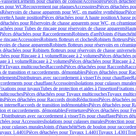
-vaisselle
Eléments pour charges de console
Accessoires
Pièces détachée
les pour WC
Recouvrement par plaques
Accessoires
Pièces détachées po
s
Réservoirs de chasse apparents pour WC, en matière synthétique
Pièce
uvette
A haute position
Pièces détachées pour A haute position
A basse po
 détachées pour Réservoirs de chasse apparents pour WC, en céramiqu
tachées pour Tubes de rinçage pour réservoirs de chasse apparents
Haute
Pièces détachées pour Raccordements
Robinets d'arrêt
Joints d'étanchéit
e rinçage
Accessoires
Robinets flotteurs et cloches
Robinets flotteurs
Pièc
rvoirs de chasse apparents
Robinets flotteurs pour réservoirs en céramiq
s détachées pour Robinets flotteurs pour réservoirs de chasse universels
achées pour Rinçage à 1 volume
Rinçage à 2 volumes
Pièces détachées p
çage à 1 volume
Rinçage à 2 volumes
Pièces détachées pour Rinçage à 
Fit
Tuyaux multicouches
Raccords
Pièces détachées pour Raccords
Racco
 de transition et raccordements, démontables
Pièces détachées pour Rac
ordements
Distributeurs avec raccordement à visser
Tés pour chauffage
Ra
ccordements pour chauffage
Accessoires
Isolations pour culasses murale
Fixations pour tuyaux
Tubes de protection et aides à l'insertion
Fixations
ulticouches
Pièces détachées pour Tuyaux multicouches
Tuyaux multic
ts
Pièces détachées pour Raccords droits
Réductions
Pièces détachées p
on interne
Raccords de transition indémontables
Pièces détachées pour Ra
tion et raccordements, démontables
Fermetures
Pièces détachées pour Fe
 Distributeurs avec raccordement à visser
Tés pour chauffage
Pièces dét
achées pour Accessoires
Isolations pour culasses murales
Protection pour 
s pour culasses murales
Joints d'étanchéité
Sets de boulon pour raccordem
uyaux 1.4401
Pièces détachées pour Tuyaux 1.4401
Tuyaux 1.4301
Tron