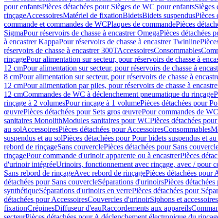
pour enfants
Pièces détachées pour Sièges de WC pour enfants
Sièges
rinçage
Accessoires
Matériel de fixation
Bidets
Bidets suspendus
Pièces 
commande et commandes de WC
Plaques de commande
Pièces détac
Sigma
Pour réservoirs de chasse à encastrer Omega
Pièces détachées p
à encastrer Kappa
Pour réservoirs de chasse à encastrer Twinline
Pièce
réservoirs de chasse à encastrer 300T
Accessoires
Consommables
Comm
rinçage
Pour alimentation sur secteur, pour réservoirs de chasse à enc
12 cm
Pour alimentation sur secteur, pour réservoirs de chasse à enca
8 cm
Pour alimentation sur secteur, pour réservoirs de chasse à encas
12 cm
Pour alimentation par piles, pour réservoirs de chasse à encast
12 cm
Commandes de WC à déclenchement pneumatique du rinçage
P
rinçage à 2 volumes
Pour rinçage à 1 volume
Pièces détachées pour Po
œuvre
Pièces détachées pour Sets gros œuvre
Pour commandes de WC à
sanitaires Monolith
Modules sanitaires pour WC
Pièces détachées pou
au sol
Accessoires
Pièces détachées pour Accessoires
Consommables
Mo
suspendus et au sol
Pièces détachées pour Pour bidets suspendus et au 
rebord de rinçage
Sans couvercle
Pièces détachées pour Sans couvercl
rinçage
Pour commande d'urinoir apparente ou à encastrer
Pièces déta
d'urinoir intégrée
Urinoirs, fonctionnement avec rinçage, avec / pour c
Sans rebord de rinçage
Avec rebord de rinçage
Pièces détachées pour 
détachées pour Sans couvercle
Séparations d'urinoirs
Pièces détachées 
synthétique
Séparations d'urinoirs en verre
Pièces détachées pour Sépara
détachées pour Accessoires
Couvercles d'urinoir
Siphons et accessoire
fixation
Crépines
Diffuseur d'eau
Raccordements aux appareils
Command
secteur
Pièces détachées pour A déclenchement électronique du rinçage