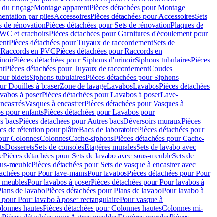
 du rinçage
Montage apparent
Pièces détachées pour Montage
entation par piles
Accessoires
Pièces détachées pour Accessoires
Sets
s de rénovation
Pièces détachées pour Sets de rénovation
Plaques de
 WC et crachoirs
Pièces détachées pour Garnitures d'écoulement pour
ent
Pièces détachées pour Tuyaux de raccordement
Sets de
e
Raccords en PVC
Pièces détachées pour Raccords en
inoir
Pièces détachées pour Siphons d'urinoir
Siphons tubulaires
Pièces
nt
Pièces détachées pour Tuyaux de raccordement
Coudes
our bidets
Siphons tubulaires
Pièces détachées pour Siphons
ur Douilles à braser
Zone de lavage
Lavabos
Lavabos
Pièces détachées
vabos à poser
Pièces détachées pour Lavabos à poser
Lave-
ncastrés
Vasques à encastrer
Pièces détachées pour Vasques à
s pour enfants
Pièces détachées pour Lavabos pour
s bacs
Pièces détachées pour Autres bacs
Déversoirs muraux
Pièces
cs de rétention pour plâtre
Bacs de laboratoire
Pièces détachées pour
pour Colonnes
Colonnes
Cache-siphons
Pièces détachées pour Cache-
ts
Dosserets
Sets de consoles
Etagères murales
Sets de lavabo avec
e
Pièces détachées pour Sets de lavabo avec sous-meuble
Sets de
ous-meuble
Pièces détachées pour Sets de vasque à encastrer avec
tachées pour Pour lave-mains
Pour lavabos
Pièces détachées pour Pour
r meubles
Pour lavabos à poser
Pièces détachées pour Pour lavabos à
Plans de lavabo
Pièces détachées pour Plans de lavabo
Pour lavabo à
 pour Pour lavabo à poser rectangulaire
Pour vasque à
lonnes hautes
Pièces détachées pour Colonnes hautes
Colonnes mi-
s
Pièces détachées pour Autres meubles
Etagères murales
Pièces