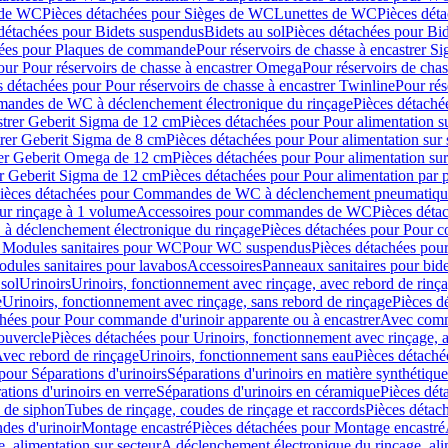
 de WC
Pièces détachées pour Sièges de WC
Lunettes de WC
Pièces dét
détachées pour Bidets suspendus
Bidets au sol
Pièces détachées pour Bid
hées pour Plaques de commande
Pour réservoirs de chasse à encastrer S
our Pour réservoirs de chasse à encastrer Omega
Pour réservoirs de cha
s détachées pour Pour réservoirs de chasse à encastrer Twinline
Pour rés
andes de WC à déclenchement électronique du rinçage
Pièces détach
astrer Geberit Sigma de 12 cm
Pièces détachées pour Pour alimentation su
strer Geberit Sigma de 8 cm
Pièces détachées pour Pour alimentation sur 
trer Geberit Omega de 12 cm
Pièces détachées pour Pour alimentation sur
rer Geberit Sigma de 12 cm
Pièces détachées pour Pour alimentation par p
ièces détachées pour Commandes de WC à déclenchement pneumatique
ur rinçage à 1 volume
Accessoires pour commandes de WC
Pièces dét
 déclenchement électronique du rinçage
Pièces détachées pour Pour 
r Modules sanitaires pour WC
Pour WC suspendus
Pièces détachées po
dules sanitaires pour lavabos
Accessoires
Panneaux sanitaires pour bide
sol
Urinoirs
Urinoirs, fonctionnement avec rinçage, avec rebord de rinç
e
Urinoirs, fonctionnement avec rinçage, sans rebord de rinçage
Pièces d
chées pour Pour commande d'urinoir apparente ou à encastrer
Avec comma
ouvercle
Pièces détachées pour Urinoirs, fonctionnement avec rinçage, 
Avec rebord de rinçage
Urinoirs, fonctionnement sans eau
Pièces détaché
pour Séparations d'urinoirs
Séparations d'urinoirs en matière synthétique
tions d'urinoirs en verre
Séparations d'urinoirs en céramique
Pièces dét
s de siphon
Tubes de rinçage, coudes de rinçage et raccords
Pièces détac
es d'urinoir
Montage encastré
Pièces détachées pour Montage encastré
, alimentation sur secteur
A déclenchement électronique du rinçage, ali