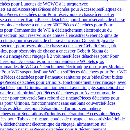
achées pour Lunettes de WC
WC à la turque
Avec
ets au sol
Accessoires
Pièces détachées pour Accessoires
Plaques de
igma
Pièces détachées pour Pour réservoirs de chasse à encastrer
sse à encastrer Kappa
Pièces détachées pour Pour réservoirs de chasse
ervoirs de chasse à encastrer 300T
Pièces détachées pour Pour
ées pour Commandes de WC à déclenchement électronique du
r secteur, pour réservoirs de chasse à encastrer Geberit Sigma de
secteur, pour réservoirs de chasse à encastrer Geberit Sigma de
 secteur, pour réservoirs de chasse à encastrer Geberit Omega de
iles, pour réservoirs de chasse à encastrer Geberit Sigma de
 du rinçage
Pour rinçage à 2 volumes
Pièces détachées pour Pour
achées pour Accessoires pour commandes de WC
Sets gros
commandes de WC à déclenchement électronique du rinçage
Modules
ur Pour WC suspendus
Pour WC au sol
Pièces détachées pour Pour WC
ts
Pièces détachées pour Panneaux sanitaires pour bidets
Pour bidets
age
Pièces détachées pour Urinoirs, fonctionnement avec rinçage, avec
étachées pour Urinoirs, fonctionnement avec rinçage, sans rebord de
nde d'urinoir intégrée
Pièces détachées pour Avec commande
avec / pour couvercle
Sans rebord de rinçage
Pièces détachées pour
es pour Urinoirs, fonctionnement sans eau
Sans couvercle
Pièces
Pièces détachées pour Séparations d'urinoirs en matière
achées pour Séparations d'urinoirs en céramique
Accessoires
Pièces
hées pour Tubes de rinçage, coudes de rinçage et raccords
Matériel de
A déclenchement électronique du rinçage, alimentation sur
mentation par piles
Pièces détachées pour A déclenchement