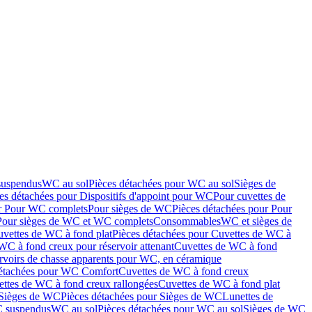
suspendus
WC au sol
Pièces détachées pour WC au sol
Sièges de
es détachées pour Dispositifs d'appoint pour WC
Pour cuvettes de
ur Pour WC complets
Pour sièges de WC
Pièces détachées pour Pour
Pour sièges de WC et WC complets
Consommables
WC et sièges de
vettes de WC à fond plat
Pièces détachées pour Cuvettes de WC à
WC à fond creux pour réservoir attenant
Cuvettes de WC à fond
rvoirs de chasse apparents pour WC, en céramique
détachées pour WC Comfort
Cuvettes de WC à fond creux
ettes de WC à fond creux rallongées
Cuvettes de WC à fond plat
Sièges de WC
Pièces détachées pour Sièges de WC
Lunettes de
C suspendus
WC au sol
Pièces détachées pour WC au sol
Sièges de WC