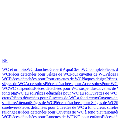
BE
WC et urinoirs
WC-douches Geberit AquaClean
WC complets
Pièces 
WC
Pièces détachées pour Sièges de WC
Pour cuvettes de WC
Pièces 
WC
Pièces détachées pour Pour cuvettes de WC
Plaques design
Pièces
sièges de WC
Accessoires
Pièces détachées pour Accessoires
Pour WC 
WC
WC suspendus
Pièces détachées pour WC suspendus
Cuvettes de
fond plat
WC au sol
Pièces détachées pour WC au sol
Cuvettes de WC à
creux
Pièces détachées pour Cuvettes de WC à fond creux
Cuvettes de
sanitaire
Attenant
Sièges de WC
Pièces détachées pour Sièges de WC
S
surélevées
Pièces détachées pour Cuvettes de WC à fond creux suréle
rallongées
Pièces détachées pour Cuvettes de WC à fond plat rallongé
WC
Pièces détachées pour Lunettes de WC
WC pour enfants
Pièces dé