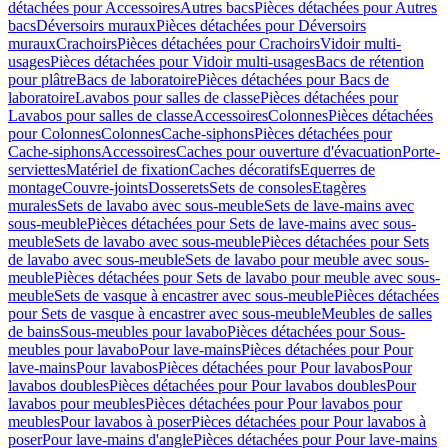
détachées pour Accessoires
Autres bacs
Pièces détachées pour Autres
bacs
Déversoirs muraux
Pièces détachées pour Déversoirs
muraux
Crachoirs
Pièces détachées pour Crachoirs
Vidoir multi-
usages
Pièces détachées pour Vidoir multi-usages
Bacs de rétention
pour plâtre
Bacs de laboratoire
Pièces détachées pour Bacs de
laboratoire
Lavabos pour salles de classe
Pièces détachées pour
Lavabos pour salles de classe
Accessoires
Colonnes
Pièces détachées
pour Colonnes
Colonnes
Cache-siphons
Pièces détachées pour
Cache-siphons
Accessoires
Caches pour ouverture d'évacuation
Porte-
serviettes
Matériel de fixation
Caches décoratifs
Equerres de
montage
Couvre-joints
Dosserets
Sets de consoles
Etagères
murales
Sets de lavabo avec sous-meuble
Sets de lave-mains avec
sous-meuble
Pièces détachées pour Sets de lave-mains avec sous-
meuble
Sets de lavabo avec sous-meuble
Pièces détachées pour Sets
de lavabo avec sous-meuble
Sets de lavabo pour meuble avec sous-
meuble
Pièces détachées pour Sets de lavabo pour meuble avec sous-
meuble
Sets de vasque à encastrer avec sous-meuble
Pièces détachées
pour Sets de vasque à encastrer avec sous-meuble
Meubles de salles
de bains
Sous-meubles pour lavabo
Pièces détachées pour Sous-
meubles pour lavabo
Pour lave-mains
Pièces détachées pour Pour
lave-mains
Pour lavabos
Pièces détachées pour Pour lavabos
Pour
lavabos doubles
Pièces détachées pour Pour lavabos doubles
Pour
lavabos pour meubles
Pièces détachées pour Pour lavabos pour
meubles
Pour lavabos à poser
Pièces détachées pour Pour lavabos à
poser
Pour lave-mains d'angle
Pièces détachées pour Pour lave-mains