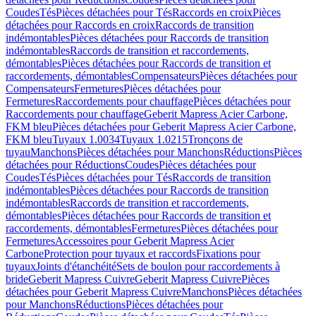
Coudes
Tés
Pièces détachées pour Tés
Raccords en croix
Pièces
détachées pour Raccords en croix
Raccords de transition
indémontables
Pièces détachées pour Raccords de transition
indémontables
Raccords de transition et raccordements,
démontables
Pièces détachées pour Raccords de transition et
raccordements, démontables
Compensateurs
Pièces détachées pour
Compensateurs
Fermetures
Pièces détachées pour
Fermetures
Raccordements pour chauffage
Pièces détachées pour
Raccordements pour chauffage
Geberit Mapress Acier Carbone,
FKM bleu
Pièces détachées pour Geberit Mapress Acier Carbone,
FKM bleu
Tuyaux 1.0034
Tuyaux 1.0215
Tronçons de
tuyau
Manchons
Pièces détachées pour Manchons
Réductions
Pièces
détachées pour Réductions
Coudes
Pièces détachées pour
Coudes
Tés
Pièces détachées pour Tés
Raccords de transition
indémontables
Pièces détachées pour Raccords de transition
indémontables
Raccords de transition et raccordements,
démontables
Pièces détachées pour Raccords de transition et
raccordements, démontables
Fermetures
Pièces détachées pour
Fermetures
Accessoires pour Geberit Mapress Acier
Carbone
Protection pour tuyaux et raccords
Fixations pour
tuyaux
Joints d'étanchéité
Sets de boulon pour raccordements à
bride
Geberit Mapress Cuivre
Geberit Mapress Cuivre
Pièces
détachées pour Geberit Mapress Cuivre
Manchons
Pièces détachées
pour Manchons
Réductions
Pièces détachées pour