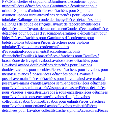
PVC
Manchettes et capuchons
Garnitures d'écoulement pour
urinoirs
Pièces détachées pour Garnitures d'écoulement pour
urinoirs
Siphons d'urinoir
Pièces détachées pour Siphons
d'urinoir
Siphons tubulaires
Pièces détachées pour Siphons
tubulaires
Rallonges de coude de rinçage
Pièces détachées pour
Rallonges de coude de rinçage
Tuyaux de raccordement
Pièces
détachées pour Tuyaux de raccordement
Coudes d'évacuation
Pièces
détachées pour Coudes d'évacuation
Garnitures d'écoulement pour
bidets
Pièces détachées pour Garnitures d'écoulement pour
bidets
Siphons tubulaires
Pièces détachées pour Siphons
tubulaires
Tuyaux de raccordement
Coudes
d'évacuation
Recouvrements
Raccordements
Joints
d'étanchéité
Douilles à braser
Pièces détachées pour Douilles à
braser
Zone de lavage
Lavabos
Lavabos
Pièces détachées pour
Lavabos
Lavabos doubles
Pièces détachées pour Lavabos
doubles
Lavabos pour meubles
Pièces détachées pour Lavabos pour
meubles
Lavabos à poser
Pièces détachées pour Lavabos à
poser
Lave-mains
Pièces détachées pour Lave-mains
Lave-mains à
poser
Lave-mains d'angle
Lavabos semi-encastrés
Pièces détachées
pour Lavabos semi-encastrés
Vasques à encastrer
Pièces détachées
pour Vasques à encastrer
Lavabos à sous-encastrer
Pièces détachées
pour Lavabos à sous-encastrer
Lavabos d'angle
Lavabos
collectifs
Lavabos Comfort
Lavabos pour enfants
Pièces détachées
pour Lavabos pour enfants
Lavabos
Lavabos collectifs
Pièces
détachées pour Lavabos collectifs
Cache-siphons
Accessoires
Pièces