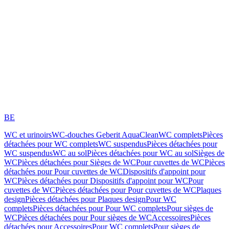
BE
WC et urinoirs
WC-douches Geberit AquaClean
WC complets
Pièces
détachées pour WC complets
WC suspendus
Pièces détachées pour
WC suspendus
WC au sol
Pièces détachées pour WC au sol
Sièges de
WC
Pièces détachées pour Sièges de WC
Pour cuvettes de WC
Pièces
détachées pour Pour cuvettes de WC
Dispositifs d'appoint pour
WC
Pièces détachées pour Dispositifs d'appoint pour WC
Pour
cuvettes de WC
Pièces détachées pour Pour cuvettes de WC
Plaques
design
Pièces détachées pour Plaques design
Pour WC
complets
Pièces détachées pour Pour WC complets
Pour sièges de
WC
Pièces détachées pour Pour sièges de WC
Accessoires
Pièces
détachées pour Accessoires
Pour WC complets
Pour sièges de