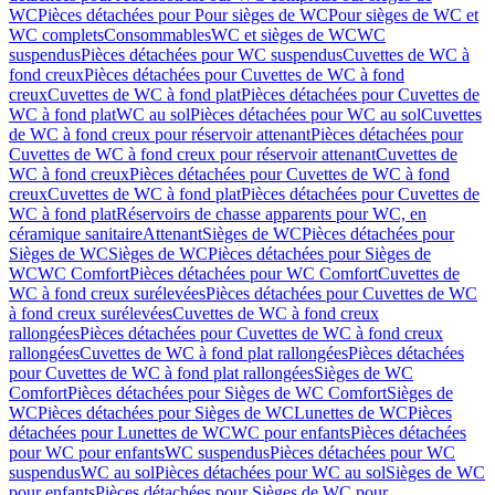
WC
Pièces détachées pour Pour sièges de WC
Pour sièges de WC et
WC complets
Consommables
WC et sièges de WC
WC
suspendus
Pièces détachées pour WC suspendus
Cuvettes de WC à
fond creux
Pièces détachées pour Cuvettes de WC à fond
creux
Cuvettes de WC à fond plat
Pièces détachées pour Cuvettes de
WC à fond plat
WC au sol
Pièces détachées pour WC au sol
Cuvettes
de WC à fond creux pour réservoir attenant
Pièces détachées pour
Cuvettes de WC à fond creux pour réservoir attenant
Cuvettes de
WC à fond creux
Pièces détachées pour Cuvettes de WC à fond
creux
Cuvettes de WC à fond plat
Pièces détachées pour Cuvettes de
WC à fond plat
Réservoirs de chasse apparents pour WC, en
céramique sanitaire
Attenant
Sièges de WC
Pièces détachées pour
Sièges de WC
Sièges de WC
Pièces détachées pour Sièges de
WC
WC Comfort
Pièces détachées pour WC Comfort
Cuvettes de
WC à fond creux surélevées
Pièces détachées pour Cuvettes de WC
à fond creux surélevées
Cuvettes de WC à fond creux
rallongées
Pièces détachées pour Cuvettes de WC à fond creux
rallongées
Cuvettes de WC à fond plat rallongées
Pièces détachées
pour Cuvettes de WC à fond plat rallongées
Sièges de WC
Comfort
Pièces détachées pour Sièges de WC Comfort
Sièges de
WC
Pièces détachées pour Sièges de WC
Lunettes de WC
Pièces
détachées pour Lunettes de WC
WC pour enfants
Pièces détachées
pour WC pour enfants
WC suspendus
Pièces détachées pour WC
suspendus
WC au sol
Pièces détachées pour WC au sol
Sièges de WC
pour enfants
Pièces détachées pour Sièges de WC pour