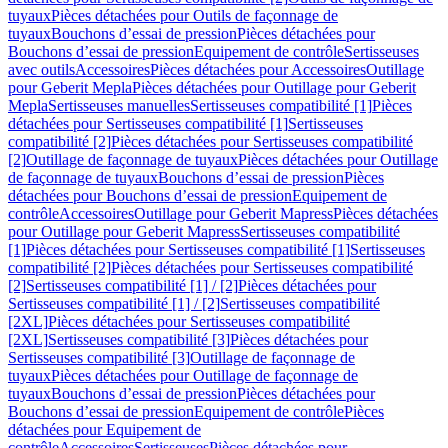
tuyaux
Pièces détachées pour Outils de façonnage de
tuyaux
Bouchons d’essai de pression
Pièces détachées pour
Bouchons d’essai de pression
Equipement de contrôle
Sertisseuses
avec outils
Accessoires
Pièces détachées pour Accessoires
Outillage
pour Geberit Mepla
Pièces détachées pour Outillage pour Geberit
Mepla
Sertisseuses manuelles
Sertisseuses compatibilité [1]
Pièces
détachées pour Sertisseuses compatibilité [1]
Sertisseuses
compatibilité [2]
Pièces détachées pour Sertisseuses compatibilité
[2]
Outillage de façonnage de tuyaux
Pièces détachées pour Outillage
de façonnage de tuyaux
Bouchons d’essai de pression
Pièces
détachées pour Bouchons d’essai de pression
Equipement de
contrôle
Accessoires
Outillage pour Geberit Mapress
Pièces détachées
pour Outillage pour Geberit Mapress
Sertisseuses compatibilité
[1]
Pièces détachées pour Sertisseuses compatibilité [1]
Sertisseuses
compatibilité [2]
Pièces détachées pour Sertisseuses compatibilité
[2]
Sertisseuses compatibilité [1] / [2]
Pièces détachées pour
Sertisseuses compatibilité [1] / [2]
Sertisseuses compatibilité
[2XL]
Pièces détachées pour Sertisseuses compatibilité
[2XL]
Sertisseuses compatibilité [3]
Pièces détachées pour
Sertisseuses compatibilité [3]
Outillage de façonnage de
tuyaux
Pièces détachées pour Outillage de façonnage de
tuyaux
Bouchons d’essai de pression
Pièces détachées pour
Bouchons d’essai de pression
Equipement de contrôle
Pièces
détachées pour Equipement de
contrôle
Accessoires
Sertisseuses
Pièces détachées pour