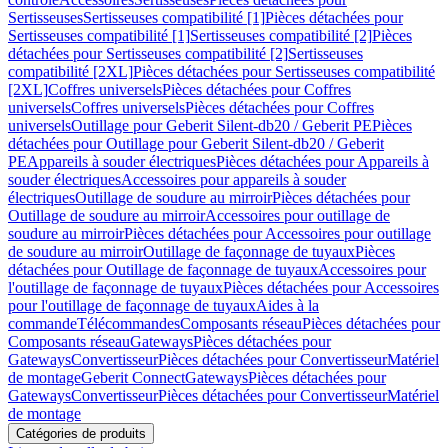
Sertisseuses
Sertisseuses compatibilité [1]
Pièces détachées pour
Sertisseuses compatibilité [1]
Sertisseuses compatibilité [2]
Pièces
détachées pour Sertisseuses compatibilité [2]
Sertisseuses
compatibilité [2XL]
Pièces détachées pour Sertisseuses compatibilité
[2XL]
Coffres universels
Pièces détachées pour Coffres
universels
Coffres universels
Pièces détachées pour Coffres
universels
Outillage pour Geberit Silent-db20 / Geberit PE
Pièces
détachées pour Outillage pour Geberit Silent-db20 / Geberit
PE
Appareils à souder électriques
Pièces détachées pour Appareils à
souder électriques
Accessoires pour appareils à souder
électriques
Outillage de soudure au mirroir
Pièces détachées pour
Outillage de soudure au mirroir
Accessoires pour outillage de
soudure au mirroir
Pièces détachées pour Accessoires pour outillage
de soudure au mirroir
Outillage de façonnage de tuyaux
Pièces
détachées pour Outillage de façonnage de tuyaux
Accessoires pour
l'outillage de façonnage de tuyaux
Pièces détachées pour Accessoires
pour l'outillage de façonnage de tuyaux
Aides à la
commande
Télécommandes
Composants réseau
Pièces détachées pour
Composants réseau
Gateways
Pièces détachées pour
Gateways
Convertisseur
Pièces détachées pour Convertisseur
Matériel
de montage
Geberit Connect
Gateways
Pièces détachées pour
Gateways
Convertisseur
Pièces détachées pour Convertisseur
Matériel
de montage
Catégories de produits