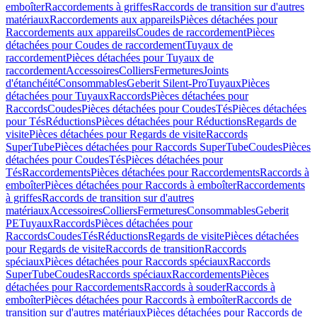
emboîter
Raccordements à griffes
Raccords de transition sur d'autres
matériaux
Raccordements aux appareils
Pièces détachées pour
Raccordements aux appareils
Coudes de raccordement
Pièces
détachées pour Coudes de raccordement
Tuyaux de
raccordement
Pièces détachées pour Tuyaux de
raccordement
Accessoires
Colliers
Fermetures
Joints
d'étanchéité
Consommables
Geberit Silent-Pro
Tuyaux
Pièces
détachées pour Tuyaux
Raccords
Pièces détachées pour
Raccords
Coudes
Pièces détachées pour Coudes
Tés
Pièces détachées
pour Tés
Réductions
Pièces détachées pour Réductions
Regards de
visite
Pièces détachées pour Regards de visite
Raccords
SuperTube
Pièces détachées pour Raccords SuperTube
Coudes
Pièces
détachées pour Coudes
Tés
Pièces détachées pour
Tés
Raccordements
Pièces détachées pour Raccordements
Raccords à
emboîter
Pièces détachées pour Raccords à emboîter
Raccordements
à griffes
Raccords de transition sur d'autres
matériaux
Accessoires
Colliers
Fermetures
Consommables
Geberit
PE
Tuyaux
Raccords
Pièces détachées pour
Raccords
Coudes
Tés
Réductions
Regards de visite
Pièces détachées
pour Regards de visite
Raccords de transition
Raccords
spéciaux
Pièces détachées pour Raccords spéciaux
Raccords
SuperTube
Coudes
Raccords spéciaux
Raccordements
Pièces
détachées pour Raccordements
Raccords à souder
Raccords à
emboîter
Pièces détachées pour Raccords à emboîter
Raccords de
transition sur d'autres matériaux
Pièces détachées pour Raccords de