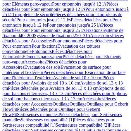
pour Eléments pare-vapeur
Pour entonnoirs jusqu'à 12 l/s
Pièces
détachées pour Pour entonnoirs jusqu'à 12 l/s
Pour entonnoirs jusqu'à
25 l/s
Trop-pleins de sécurité
Pièces détachées pour Trop-pleins de
sécurité
Pour entonnoirs jusqu'à 12 l/s
Pièces détachées pour Pour
entonnoirs jusqu'à 12 l/s
Pour entonnoirs jusqu'à 25 l/s
Pièces
détachées pour Pour entonnoirs jusqu'à 25 l/s
Fixations
Système de
fixation d40–200
Système de fixation d250–315
Accessoires
Pièces
détachées pour Accessoires
Pour entonnoirs
Pièces détachées pour
Pour entonnoirs
Pour fixations
Evacuation des toitures
conventionnelle
Entonnoirs
Pièces détachées pour
Entonnoirs
Eléments pare-vapeur
Pièces détachées pour Eléments
pare-vapeur
Accessoires
Pièces détachées pour
Accessoires
Evacuation des sols
Evacuation de surface pour
l'intérieur et l'extérieur
Pièces détachées pour Evacuation de surface
pour l'intérieur et l'extérieur
Avaloirs de sol 10 x 10 cm
Pièces
détachées pour Avaloirs de sol 10 x 10 cm
Avaloirs de sol 13 x 13
cm
Pièces détachées pour Avaloirs de sol 13 x 13 cm
Siphons de sol
pour balcons et terrasses, 13 x 13 cm
Pièces détachées pour Siphons
de sol pour balcons et terrasses, 13 x 13 cm
Accessoires
Pièces
détachées pour Accessoires
Outillage
Outillage
Outillage pour Geberit
FlowFit
Pièces détachées pour Outillage pour Geberit
FlowFit
Sertisseuses manuelles
Pièces détachées pour Sertisseuses
manuelles
Sertisseuses compatibilité [1]
Pièces détachées pour
Sertisseuses compatibilité [1]
Sertisseuses compatibilité [2]
Pièces
détachées pour Sertisseuses compatibilité [2]
Outils de façonnage de