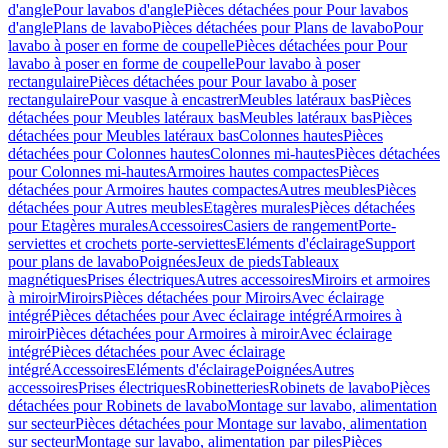
d'angle
Pour lavabos d'angle
Pièces détachées pour Pour lavabos
d'angle
Plans de lavabo
Pièces détachées pour Plans de lavabo
Pour
lavabo à poser en forme de coupelle
Pièces détachées pour Pour
lavabo à poser en forme de coupelle
Pour lavabo à poser
rectangulaire
Pièces détachées pour Pour lavabo à poser
rectangulaire
Pour vasque à encastrer
Meubles latéraux bas
Pièces
détachées pour Meubles latéraux bas
Meubles latéraux bas
Pièces
détachées pour Meubles latéraux bas
Colonnes hautes
Pièces
détachées pour Colonnes hautes
Colonnes mi-hautes
Pièces détachées
pour Colonnes mi-hautes
Armoires hautes compactes
Pièces
détachées pour Armoires hautes compactes
Autres meubles
Pièces
détachées pour Autres meubles
Etagères murales
Pièces détachées
pour Etagères murales
Accessoires
Casiers de rangement
Porte-
serviettes et crochets porte-serviettes
Eléments d'éclairage
Support
pour plans de lavabo
Poignées
Jeux de pieds
Tableaux
magnétiques
Prises électriques
Autres accessoires
Miroirs et armoires
à miroir
Miroirs
Pièces détachées pour Miroirs
Avec éclairage
intégré
Pièces détachées pour Avec éclairage intégré
Armoires à
miroir
Pièces détachées pour Armoires à miroir
Avec éclairage
intégré
Pièces détachées pour Avec éclairage
intégré
Accessoires
Eléments d'éclairage
Poignées
Autres
accessoires
Prises électriques
Robinetteries
Robinets de lavabo
Pièces
détachées pour Robinets de lavabo
Montage sur lavabo, alimentation
sur secteur
Pièces détachées pour Montage sur lavabo, alimentation
sur secteur
Montage sur lavabo, alimentation par piles
Pièces