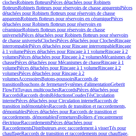
cloches
Robinets flotteurs
Pièces détachées pour Robinets
flotteurs
Robinets flotteurs pour réservoirs de chasse apparents
Pièces
détachées pour Robinets flotteurs pour réservoirs de chasse
apparents
Robinets flotteurs pour réservoirs en céramique
Pièces
détachées pour Robinets flotteurs pour réservoirs en
céramique
Robinets flotteurs pour réservoirs de chasse
universels
Pièces détachées pour Robinets flotteurs pour réservoirs
de chasse universels
Cloches
Pièces détachées pour Cloches
Rinçage
interrompable
Pièces détachées pour Rinçage interrompable
Rinçage
à 1 volume
Pièces détachées pour Rinçage à 1 volume
Rinçage à 2
volumes
Pièces détachées pour Rinçage à 2 volumes
Mécanismes de
chasse
Pièces détachées pour Mécanismes de chasse
Rinçage à 1
volume
Pièces détachées pour Rinçage à 1 volume
Rinçage à 2
volumes
Pièces détachées pour Rinçage à 2
volumes
Accessoires
Butons-poussoirs
Raccords de
transition
Bouchons de fermeture
Systèmes d'alimentation
Geberit
FlowFit
Tuyaux multicouches
Raccords
Pièces détachées pour
Raccords
Raccords droits
Réductions
Coudes
Tés
Circulation
interne
Pièces détachées pour Circulation interne
Raccords de
transition indémontables
Raccords de transition et raccordements,
démontables
Pièces détachées pour Raccords de transition et
raccordements, démontables
Fermetures
Boîtiers d’encastrement
électrique
Raccordements
Pièces détachées pour
Raccordements
Distributeurs avec raccordement à visser
Tés pour
chauffage
Raccords de transition et raccordements pour chauffage,