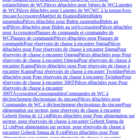
enfants
Sièges de WC
Pièces détachées pour Sièges de WC
Lunettes
de WC
Pièces détachées pour Lunettes de WC
WC à la turque
Avec
rinçage
Accessoires
Matériel de fixation
Bidets
Bidets
suspendus
Pièces détachées pour Bidets suspendus
Bidets au
sol
Pièces détachées pour Bidets au sol
Accessoires
Pièces détachées
pour Accessoires
Plaques de commande et commandes de
WC
Plaques de commande
Pièces détachées pour Plaques de
commande
Pour réservoirs de chasse à encastrer Sigma
Pièces
détachées pour Pour réservoirs de chasse à encastrer Sigma
Pour
réservoirs de chasse à encastrer Omega
Pièces détachées pour Pour
réservoirs de chasse à encastrer Omega
Pour réservoirs de chasse à
encastrer Kappa
Pièces détachées pour Pour réservoirs de chasse à
encastrer Kappa
Pour réservoirs de chasse à encastrer Twinline
Pièces
détachées pour Pour réservoirs de chasse à encastrer Twinline
Pour
réservoirs de chasse à encastrer 300T
Pièces détachées pour Pour
réservoirs de chasse à encastrer
300T
Accessoires
Consommables
Commandes de WC à
déclenchement électronique du rinçage
Pièces détachées pour
Commandes de WC à déclenchement électronique du rinçage
Pour
alimentation sur secteur, pour réservoirs de chasse à encastrer
Geberit Sigma de 12 cm
Pièces détachées pour Pour alimentation sur
secteur, pour réservoirs de chasse à encastrer Geberit Sigma de
12 cm
Pour alimentation sur secteur, pour réservoirs de chasse à
encastrer Geberit Sigma de 8 cm
Pièces détachées pour Pour
alimentation sur secteur, pour réservoirs de chasse à encastrer