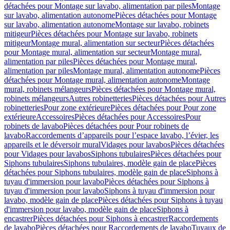
détachées pour Montage sur lavabo, alimentation par piles
Montage
sur lavabo, alimentation autonome
Pièces détachées pour Montage
sur lavabo, alimentation autonome
Montage sur lavabo, robinets
mitigeur
Pièces détachées pour Montage sur lavabo, robinets
mitigeur
Montage mural, alimentation sur secteur
Pièces détachées
pour Montage mural, alimentation sur secteur
Montage mural,
alimentation par piles
Pièces détachées pour Montage mural,
alimentation par piles
Montage mural, alimentation autonome
Pièces
détachées pour Montage mural, alimentation autonome
Montage
mural, robinets mélangeurs
Pièces détachées pour Montage mural,
robinets mélangeurs
Autres robinetteries
Pièces détachées pour Autres
robinetteries
Pour zone extérieure
Pièces détachées pour Pour zone
extérieure
Accessoires
Pièces détachées pour Accessoires
Pour
robinets de lavabo
Pièces détachées pour Pour robinets de
lavabo
Raccordements d’appareils pour l’espace lavabo, l’évier, les
appareils et le déversoir mural
Vidages pour lavabos
Pièces détachées
pour Vidages pour lavabos
Siphons tubulaires
Pièces détachées pour
Siphons tubulaires
Siphons tubulaires, modèle gain de place
Pièces
détachées pour Siphons tubulaires, modèle gain de place
Siphons à
tuyau d'immersion pour lavabo
Pièces détachées pour Siphons à
tuyau d'immersion pour lavabo
Siphons à tuyau d'immersion pour
lavabo, modèle gain de place
Pièces détachées pour Siphons à tuyau
d'immersion pour lavabo, modèle gain de place
Siphons à
encastrer
Pièces détachées pour Siphons à encastrer
Raccordements
de lavabo
Pièces détachées pour Raccordements de lavabo
Tuyaux de