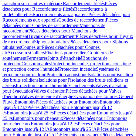
transition sur d'autres matériaux
Raccordements filetés
Pièces
détachées pour Raccordements filetés
Raccordements à
bride
Collerettes
Raccordements aux appareils
Pièces détachées pour
Raccordements aux appareils
Coudes de raccordement
Pièces
détachées pour Coudes de raccordement
Manchons de
raccordement
Pièces détachées pour Manchons de
raccordement
Tuyaux de raccordement
Pièces détachées pour Tuyaux
de raccordement
Siphons tubulaires
Pièces détachées pour Siphons
tubulaires
Coupes-air
Pièces détachées pour Coupes-
air
Accessoires
Colliers
Fixations pour colliers
Gouttières de
soutènement
Fermetures
Joints d'étanchéité
Bouchons de
protection
Consommables
Protection incendie, protection acoustique
et protection contre l'humidité
Protection incendie
Systèmes de
fermeture pour plafond
Protection acoustique
Isolations pour isolation
des bruits solidiens
Isolations pour l'isolation des bruits solidiens et
aériens
Protection contre l'humidité
Etanchements
Valves d'aération
pour évacuation
Valves d'aération
Pièces détachées pour Valves
d'aération
Valves de retenue d'énergie
Evacuation des toitures Geberit
Pluvia
Entonnoirs
Pièces détachées pour Entonnoirs
Entonnoirs
jusqu'à 12 l/s
Pièces détachées pour Entonnoirs jusqu'à 12
l/s
Entonnoirs jusqu'à 25 l/s
Pièces détachées pour Entonnoirs jusqu'à
25 l/s
Entonnoirs pour chéneaux
Pièces détachées pour Entonnoirs
pour chéneaux
Entonnoirs jusqu'à 12 l/s
Pièces détachées pour
Entonnoirs jusqu'à 12 l/s
Entonnoirs jusqu'à 25 l/s
Pièces détachées
pour Entonnoirs jusqu'à 25 l/s
Eléments pare-vapeur
Pièces détachées