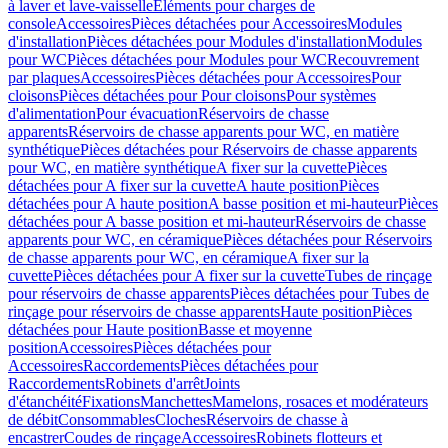
à laver et lave-vaisselle
Eléments pour charges de
console
Accessoires
Pièces détachées pour Accessoires
Modules
d'installation
Pièces détachées pour Modules d'installation
Modules
pour WC
Pièces détachées pour Modules pour WC
Recouvrement
par plaques
Accessoires
Pièces détachées pour Accessoires
Pour
cloisons
Pièces détachées pour Pour cloisons
Pour systèmes
d'alimentation
Pour évacuation
Réservoirs de chasse
apparents
Réservoirs de chasse apparents pour WC, en matière
synthétique
Pièces détachées pour Réservoirs de chasse apparents
pour WC, en matière synthétique
A fixer sur la cuvette
Pièces
détachées pour A fixer sur la cuvette
A haute position
Pièces
détachées pour A haute position
A basse position et mi-hauteur
Pièces
détachées pour A basse position et mi-hauteur
Réservoirs de chasse
apparents pour WC, en céramique
Pièces détachées pour Réservoirs
de chasse apparents pour WC, en céramique
A fixer sur la
cuvette
Pièces détachées pour A fixer sur la cuvette
Tubes de rinçage
pour réservoirs de chasse apparents
Pièces détachées pour Tubes de
rinçage pour réservoirs de chasse apparents
Haute position
Pièces
détachées pour Haute position
Basse et moyenne
position
Accessoires
Pièces détachées pour
Accessoires
Raccordements
Pièces détachées pour
Raccordements
Robinets d'arrêt
Joints
d'étanchéité
Fixations
Manchettes
Mamelons, rosaces et modérateurs
de débit
Consommables
Cloches
Réservoirs de chasse à
encastrer
Coudes de rinçage
Accessoires
Robinets flotteurs et