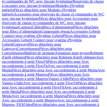
et commandes de WC avec rinçage hygiénique
Réservoirs de chasse
à encastrer avec rinçage hygiénique
Modules d'hygiène
intégrés
Pièces détachées pour Modules d'hygiène
intégrés
Accessoires pour réservoirs de chasse et commandes de WC
avec rinçage hygiénique
Pièces détachées pour Accessoires pour
réservoirs de chasse et commandes de WC avec rinçage
hygiénique
Capteurs
Câbles
Blocs d’alimentation
Pièces détachées
pour Blocs d’alimentation
Composants réseau
Accessoires Geberit
Connect pour système d'hygiène Geberit
Pièces détachées pour
Accessoires Geberit Connect pour système d'hygiène
Geberit
Gateways
Pièces détachées pour
Gateways
Convertisseurs
Pièces détachées pour
Convertisseurs
Matériel de montage
Armatures pour tuyaux
Robinets
d'arrêt obliques
Pièces détachées pour Robinets d'arrêt obliques
Avec
raccordements à sertir FlowFit
Pièces détachées pour Avec
raccordements à sertir FlowFit
Avec raccordements à sertir
Mepla
Pièces détachées pour Avec raccordements à sertir Mepla
Avec
raccordements à sertir Mapress
Pièces détachées pour Avec
raccordements à sertir Mapress
Vannes à bille
Pièces détachées pour
Vannes à bille
Avec raccordements à sertir FlowFit
Pièces détachées
pour Avec raccordements à sertir FlowFit
Avec raccordements à
sertir Mepla
Pièces détachées pour Avec raccordements à sertir
Mepla
Avec raccordements à sertir Mapress
Pièces détachées pour
Avec raccordements à sertir Mapress
Avec raccordements à sertir
Mapress, FKM bleu
Pièces détachées pour Avec raccordements à