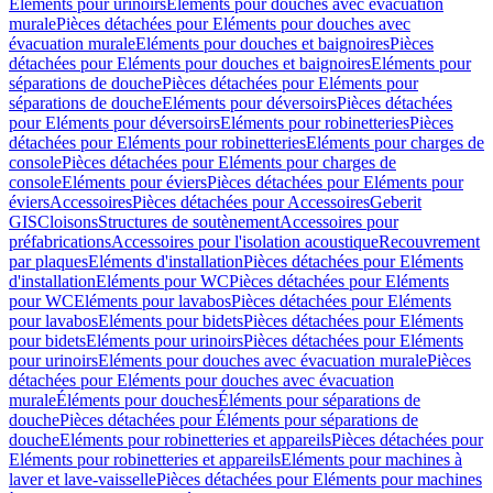
Eléments pour urinoirs
Eléments pour douches avec évacuation
murale
Pièces détachées pour Eléments pour douches avec
évacuation murale
Eléments pour douches et baignoires
Pièces
détachées pour Eléments pour douches et baignoires
Eléments pour
séparations de douche
Pièces détachées pour Eléments pour
séparations de douche
Eléments pour déversoirs
Pièces détachées
pour Eléments pour déversoirs
Eléments pour robinetteries
Pièces
détachées pour Eléments pour robinetteries
Eléments pour charges de
console
Pièces détachées pour Eléments pour charges de
console
Eléments pour éviers
Pièces détachées pour Eléments pour
éviers
Accessoires
Pièces détachées pour Accessoires
Geberit
GIS
Cloisons
Structures de soutènement
Accessoires pour
préfabrications
Accessoires pour l'isolation acoustique
Recouvrement
par plaques
Eléments d'installation
Pièces détachées pour Eléments
d'installation
Eléments pour WC
Pièces détachées pour Eléments
pour WC
Eléments pour lavabos
Pièces détachées pour Eléments
pour lavabos
Eléments pour bidets
Pièces détachées pour Eléments
pour bidets
Eléments pour urinoirs
Pièces détachées pour Eléments
pour urinoirs
Eléments pour douches avec évacuation murale
Pièces
détachées pour Eléments pour douches avec évacuation
murale
Éléments pour douches
Éléments pour séparations de
douche
Pièces détachées pour Éléments pour séparations de
douche
Eléments pour robinetteries et appareils
Pièces détachées pour
Eléments pour robinetteries et appareils
Eléments pour machines à
laver et lave-vaisselle
Pièces détachées pour Eléments pour machines