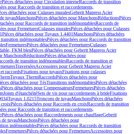
e
Pièces détachées pour Circulation interne
Raccords de transition
hées pour Raccords de transition et raccordements,
èces détachées pour Culasses murales
Geberit Mapress Acier
de tuyau
Manchons
Pièces détachées pour Manchons
Réductions
Pièces
étachées pour Raccords de transition indémontables
Raccords de
hées pour Fermetures
Culasses murales
Pièces détachées pour Culasses
1
Pièces détachées pour Tuyaux 1.4401
Manchons
Pièces détachées
transition indémontables
Pièces détachées pour Raccords de transition
les
Fermetures
Pièces détachées pour Fermetures
Culasses
ydable, FKM bleu
Pièces détachées pour Geberit Mapress Acier
our Manchons
Réductions
Pièces détachées pour
ccords de transition indémontables
Raccords de transition et
rmetures
Traversées
Accessoires pour Geberit Mapress Acier
 et raccords
Fixations pour tuyaux
Fixations pour culasses
Therm
Tuyaux Therm
Raccords
Pièces détachées pour
ièces détachées pour Tés
Transitions indémontables
Pièces détachées
s
Pièces détachées pour Compensateurs
Fermetures
Pièces détachées
rm
Joints d'étanchéité
Sets de vis pour raccordements à bride
Fixations
0034
Tuyaux 1.0215
Tronçons de tuyau
Manchons
Pièces détachées
 croix
Pièces détachées pour Raccords en croix
Raccords de transition
hées pour Raccords de transition et raccordements,
e
Pièces détachées pour Raccordements pour chauffage
Geberit
 de tuyau
Manchons
Pièces détachées pour
ition indémontables
Pièces détachées pour Raccords de transition
les
Fermetures
Pièces détachées pour Fermetures
Accessoires pour