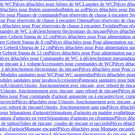
 de WC
Pièces détachées pour Sièges de WC
Lunettes de WC
Pièces dét
détachées pour Bidets suspendus
Bidets au sol
Pièces détachées pour Bid
hées pour Plaques de commande
Pour réservoirs de chasse à encastrer S
our Pour réservoirs de chasse à encastrer Omega
Pour réservoirs de cha
s détachées pour Pour réservoirs de chasse à encastrer Twinline
Pour rés
andes de WC à déclenchement électronique du rinçage
Pièces détach
astrer Geberit Sigma de 12 cm
Pièces détachées pour Pour alimentation su
strer Geberit Sigma de 8 cm
Pièces détachées pour Pour alimentation sur 
trer Geberit Omega de 12 cm
Pièces détachées pour Pour alimentation sur
rer Geberit Sigma de 12 cm
Pièces détachées pour Pour alimentation par p
ièces détachées pour Commandes de WC à déclenchement pneumatique
ur rinçage à 1 volume
Accessoires pour commandes de WC
Pièces dét
 déclenchement électronique du rinçage
Pièces détachées pour Pour 
r Modules sanitaires pour WC
Pour WC suspendus
Pièces détachées po
dules sanitaires pour lavabos
Accessoires
Panneaux sanitaires pour bide
sol
Urinoirs
Urinoirs, fonctionnement avec rinçage, avec rebord de rinç
e
Urinoirs, fonctionnement avec rinçage, sans rebord de rinçage
Pièces d
chées pour Pour commande d'urinoir apparente ou à encastrer
Avec comma
ouvercle
Pièces détachées pour Urinoirs, fonctionnement avec rinçage, 
Avec rebord de rinçage
Urinoirs, fonctionnement sans eau
Pièces détaché
pour Séparations d'urinoirs
Séparations d'urinoirs en matière synthétique
tions d'urinoirs en verre
Séparations d'urinoirs en céramique
Pièces dét
s de siphon
Tubes de rinçage, coudes de rinçage et raccords
Pièces détac
es d'urinoir
Montage encastré
Pièces détachées pour Montage encastré
, alimentation sur secteur
A déclenchement électronique du rinçage, ali