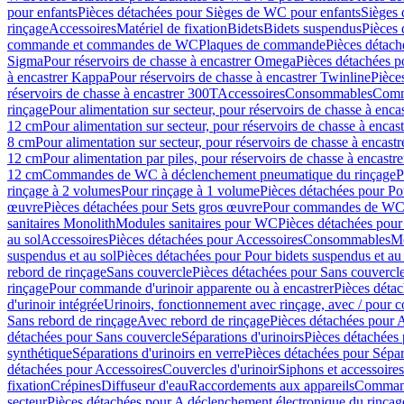
pour enfants
Pièces détachées pour Sièges de WC pour enfants
Sièges
rinçage
Accessoires
Matériel de fixation
Bidets
Bidets suspendus
Pièces 
commande et commandes de WC
Plaques de commande
Pièces détac
Sigma
Pour réservoirs de chasse à encastrer Omega
Pièces détachées p
à encastrer Kappa
Pour réservoirs de chasse à encastrer Twinline
Pièce
réservoirs de chasse à encastrer 300T
Accessoires
Consommables
Comm
rinçage
Pour alimentation sur secteur, pour réservoirs de chasse à enc
12 cm
Pour alimentation sur secteur, pour réservoirs de chasse à enca
8 cm
Pour alimentation sur secteur, pour réservoirs de chasse à encas
12 cm
Pour alimentation par piles, pour réservoirs de chasse à encast
12 cm
Commandes de WC à déclenchement pneumatique du rinçage
P
rinçage à 2 volumes
Pour rinçage à 1 volume
Pièces détachées pour Po
œuvre
Pièces détachées pour Sets gros œuvre
Pour commandes de WC à
sanitaires Monolith
Modules sanitaires pour WC
Pièces détachées pou
au sol
Accessoires
Pièces détachées pour Accessoires
Consommables
Mo
suspendus et au sol
Pièces détachées pour Pour bidets suspendus et au 
rebord de rinçage
Sans couvercle
Pièces détachées pour Sans couvercl
rinçage
Pour commande d'urinoir apparente ou à encastrer
Pièces déta
d'urinoir intégrée
Urinoirs, fonctionnement avec rinçage, avec / pour c
Sans rebord de rinçage
Avec rebord de rinçage
Pièces détachées pour 
détachées pour Sans couvercle
Séparations d'urinoirs
Pièces détachées 
synthétique
Séparations d'urinoirs en verre
Pièces détachées pour Sépara
détachées pour Accessoires
Couvercles d'urinoir
Siphons et accessoire
fixation
Crépines
Diffuseur d'eau
Raccordements aux appareils
Command
secteur
Pièces détachées pour A déclenchement électronique du rinçage