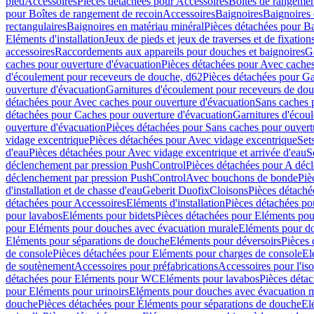
pied
Accessoires
Pièces détachées pour Accessoires
Boîtes de rangemen
pour Boîtes de rangement de recoin
Accessoires
Baignoires
Baignoires 
rectangulaires
Baignoires en matériau minéral
Pièces détachées pour Ba
Eléments d'installation
Jeux de pieds et jeux de traverses et de fixatio
accessoires
Raccordements aux appareils pour douches et baignoires
G
caches pour ouverture d'évacuation
Pièces détachées pour Avec caches
d'écoulement pour receveurs de douche, d62
Pièces détachées pour Ga
ouverture d'évacuation
Garnitures d'écoulement pour receveurs de do
détachées pour Avec caches pour ouverture d'évacuation
Sans caches 
détachées pour Caches pour ouverture d'évacuation
Garnitures d'écou
ouverture d'évacuation
Pièces détachées pour Sans caches pour ouvert
vidage excentrique
Pièces détachées pour Avec vidage excentrique
Set
d'eau
Pièces détachées pour Avec vidage excentrique et arrivée d'eau
S
déclenchement par pression PushControl
Pièces détachées pour A déc
déclenchement par pression PushControl
Avec bouchons de bonde
Piè
d'installation et de chasse d'eau
Geberit Duofix
Cloisons
Pièces détaché
détachées pour Accessoires
Eléments d'installation
Pièces détachées pou
pour lavabos
Eléments pour bidets
Pièces détachées pour Eléments pou
pour Eléments pour douches avec évacuation murale
Eléments pour do
Eléments pour séparations de douche
Eléments pour déversoirs
Pièces 
de console
Pièces détachées pour Eléments pour charges de console
El
de soutènement
Accessoires pour préfabrications
Accessoires pour l'is
détachées pour Eléments pour WC
Eléments pour lavabos
Pièces déta
pour Eléments pour urinoirs
Eléments pour douches avec évacuation 
douche
Pièces détachées pour Éléments pour séparations de douche
El