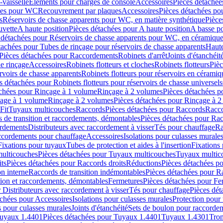
-vaisselle
Eléments pour charges de console
Accessoires
Pièces détachée
les pour WC
Recouvrement par plaques
Accessoires
Pièces détachées po
s
Réservoirs de chasse apparents pour WC, en matière synthétique
Pièce
uvette
A haute position
Pièces détachées pour A haute position
A basse po
 détachées pour Réservoirs de chasse apparents pour WC, en céramiqu
tachées pour Tubes de rinçage pour réservoirs de chasse apparents
Haute
Pièces détachées pour Raccordements
Robinets d'arrêt
Joints d'étanchéit
e rinçage
Accessoires
Robinets flotteurs et cloches
Robinets flotteurs
Pièc
rvoirs de chasse apparents
Robinets flotteurs pour réservoirs en céramiq
s détachées pour Robinets flotteurs pour réservoirs de chasse universels
achées pour Rinçage à 1 volume
Rinçage à 2 volumes
Pièces détachées p
çage à 1 volume
Rinçage à 2 volumes
Pièces détachées pour Rinçage à 
Fit
Tuyaux multicouches
Raccords
Pièces détachées pour Raccords
Racco
 de transition et raccordements, démontables
Pièces détachées pour Rac
ordements
Distributeurs avec raccordement à visser
Tés pour chauffage
Ra
ccordements pour chauffage
Accessoires
Isolations pour culasses murale
Fixations pour tuyaux
Tubes de protection et aides à l'insertion
Fixations
ulticouches
Pièces détachées pour Tuyaux multicouches
Tuyaux multic
ts
Pièces détachées pour Raccords droits
Réductions
Pièces détachées p
on interne
Raccords de transition indémontables
Pièces détachées pour Ra
tion et raccordements, démontables
Fermetures
Pièces détachées pour Fe
 Distributeurs avec raccordement à visser
Tés pour chauffage
Pièces dét
achées pour Accessoires
Isolations pour culasses murales
Protection pour 
s pour culasses murales
Joints d'étanchéité
Sets de boulon pour raccordem
uyaux 1.4401
Pièces détachées pour Tuyaux 1.4401
Tuyaux 1.4301
Tron