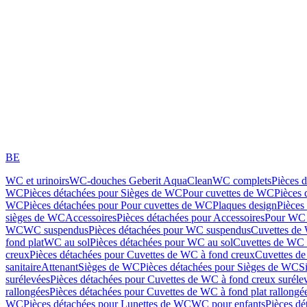
BE
WC et urinoirs
WC-douches Geberit AquaClean
WC complets
Pièces 
WC
Pièces détachées pour Sièges de WC
Pour cuvettes de WC
Pièces 
WC
Pièces détachées pour Pour cuvettes de WC
Plaques design
Pièces
sièges de WC
Accessoires
Pièces détachées pour Accessoires
Pour WC 
WC
WC suspendus
Pièces détachées pour WC suspendus
Cuvettes de
fond plat
WC au sol
Pièces détachées pour WC au sol
Cuvettes de WC à
creux
Pièces détachées pour Cuvettes de WC à fond creux
Cuvettes de
sanitaire
Attenant
Sièges de WC
Pièces détachées pour Sièges de WC
S
surélevées
Pièces détachées pour Cuvettes de WC à fond creux suréle
rallongées
Pièces détachées pour Cuvettes de WC à fond plat rallongé
WC
Pièces détachées pour Lunettes de WC
WC pour enfants
Pièces dé