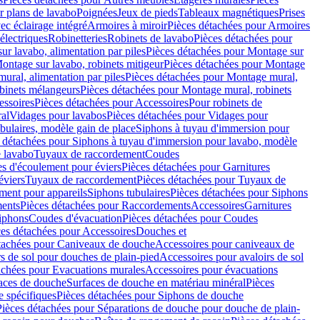
r plans de lavabo
Poignées
Jeux de pieds
Tableaux magnétiques
Prises
ec éclairage intégré
Armoires à miroir
Pièces détachées pour Armoires
 électriques
Robinetteries
Robinets de lavabo
Pièces détachées pour
ur lavabo, alimentation par piles
Pièces détachées pour Montage sur
ontage sur lavabo, robinets mitigeur
Pièces détachées pour Montage
ural, alimentation par piles
Pièces détachées pour Montage mural,
binets mélangeurs
Pièces détachées pour Montage mural, robinets
essoires
Pièces détachées pour Accessoires
Pour robinets de
ral
Vidages pour lavabos
Pièces détachées pour Vidages pour
bulaires, modèle gain de place
Siphons à tuyau d'immersion pour
 détachées pour Siphons à tuyau d'immersion pour lavabo, modèle
 lavabo
Tuyaux de raccordement
Coudes
es d'écoulement pour éviers
Pièces détachées pour Garnitures
éviers
Tuyaux de raccordement
Pièces détachées pour Tuyaux de
ment pour appareils
Siphons tubulaires
Pièces détachées pour Siphons
ents
Pièces détachées pour Raccordements
Accessoires
Garnitures
Siphons
Coudes d'évacuation
Pièces détachées pour Coudes
ces détachées pour Accessoires
Douches et
tachées pour Caniveaux de douche
Accessoires pour caniveaux de
s de sol pour douches de plain-pied
Accessoires pour avaloirs de sol
achées pour Evacuations murales
Accessoires pour évacuations
faces de douche
Surfaces de douche en matériau minéral
Pièces
 spécifiques
Pièces détachées pour Siphons de douche
Pièces détachées pour Séparations de douche pour douche de plain-