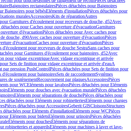
e recoin pour douches
Boîtes de rangement de recoin
Pièces détachées
taire
Baignoires rectangulaires
Pièces détachées pour Baignoires
ur Baignoires pour bébés
Eléments d'installation
Pièces détachées pour
fixations murales
Accessoires
Kits de réparation
Autres
 pour Garnitures d'écoulement pour receveurs de douche, d52
Avec
 détachées pour Caches pour ouverture d'évacuation
Garnitures
ouverture d'évacuation
Pièces détachées pour Avec caches pour
s de douche, d90
Avec caches pour ouverture d'évacuation
Pièces
erture d'évacuation
Caches pour ouverture d'évacuation
Pièces
s d'écoulement pour receveurs de douche Sestra
Sans caches pour
tachées pour Garnitures d'écoulement pour baignoires, d52
Avec
ion pour vidage excentrique
Avec vidage excentrique et arrivée
pour Sets de finition pour vidage excentrique et arrivée d'eau
A
nt par pression PushControl
Pièces détachées pour Sets de finition pour
s d'écoulement pour baignoires
Sets de raccordement
Systèmes
tures de soutènement
Recouvrement par plaques
Accessoires
Pièces
éments pour WC
Eléments pour lavabos
Pièces détachées pour Eléments
noirs
Eléments pour douches avec évacuation murale
Pièces détachées
ignoires
Eléments pour séparations de douche
Pièces détachées pour
ces détachées pour Eléments pour robinetteries
Eléments pour charges
res
Pièces détachées pour Accessoires
Geberit GIS
Cloisons
Structures
s détachées pour Eléments d'installation
Eléments pour WC
Pièces
 pour Eléments pour bidets
Eléments pour urinoirs
Pièces détachées
urale
Éléments pour douches
Éléments pour séparations de
r robinetteries et appareils
Eléments pour machines à laver et lave-