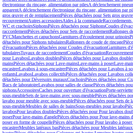
électronique du rinçage, alimentation par piles
A déclenchement pneum
apparent
A déclenchement électronique du rinçage, alimentation par pi
gros œuvre et de remplacement
Pièces détachées pour Sets gros œuvr
recouvrement
Autres accessoires
Aides à la commande
Raccordements a
WC et crachoirs
Siphons
Pièces détachées pour Siphons
Coudes d'évac
raccordement
Pièces détachées pour Sets de raccordement
Rallonges d
PVC
Manchettes et capuchons
Garnitures d'écoulement pour urinoirs
P
détachées pour Siphons tubulaires
Rallonges de coude de rinçage
Pièce
d'évacuation
Pièces détachées pour Coudes d'évacuation
Garnitures d'
tubulaires
Tuyaux de raccordement
Coudes d'évacuation
Recouvrement
pour Lavabos
Lavabos doubles
Pièces détachées pour Lavabos double
mains
Pièces détachées pour Lave-mains
Lave-mains à poser
Lave-main
encastrer
Lavabos à sous-encastrer
Pièces détachées pour Lavabos à so
enfants
Lavabos
Lavabos collectifs
Pièces détachées pour Lavabos colle
détachées pour Déversoirs muraux
Crachoirs
Pièces détachées pour Cr
Bacs de laboratoire
Lavabos pour salles de classe
Pièces détachées pou
siphons
Accessoires
Caches pour ouverture d'évacuation
Porte-serviette
sous-meuble
Sets de lave-mains avec sous-meuble
Pièces détachées po
lavabo pour meuble avec sous-meuble
Pièces détachées pour Sets de
sous-meuble
Meubles de salles de bains
Sous-meubles pour lavabo
Pièc
lavabos
Pour lavabos doubles
Pièces détachées pour Pour lavabos dou
poser
Pour lave-mains d'angle
Pièces détachées pour Pour lave-mains d
poser en forme de coupelle
Pièces détachées pour Pour lavabo à poser
encastrer
Meubles latéraux bas
Pièces détachées pour Meubles latéraux
hautes
Pièces détachées pour Colonnes mi-hautes
Armoires hautes com