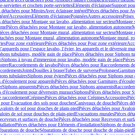
e-serviettes et crochets porte-serviettes
Eléments d'éclairage
Support pou
 détachées pour Miroirs
Avec éclairage intégré
Pièces détachées pour Av
tégré
Accessoires
Eléments d'éclairage
Poignées
Autres accessoires
Prises
s détachées pour Montage sur lavabo, alimentation sur secteur
Montage s
ome
Pièces détachées pour Montage sur lavabo, alimentation autonome
M
ièces détachées pour Montage mural, alimentation sur secteur
Montage m
étachées pour Montage mural, alimentation autonome
Montage mural, ro
ries
Pour zone extérieure
Pièces détachées pour Pour zone extérieure
Acc
ppareils pour l’espace lavabo, l’évier, les appareils et le déversoir mu
phons tubulaires, modèle gain de place
Pièces détachées pour Siphons tu
o
Siphons à tuyau d'immersion pour lavabo, modèle gain de place
Pièces
strer
Raccordements de lavabo
Pièces détachées pour Raccordements de
ccordements
Joints
Douilles à braser
Tubes de surverse
Prolonges
Garnitur
hons tubulaires
Siphons pour éviers
Pièces détachées pour Siphons pour 
s d'écoulement pour appareils
Pièces détachées pour Garnitures d'écoule
er
Siphons apparents
Pièces détachées pour Siphons apparents
Raccordem
es d'écoulement pour déversoirs muraux
Siphons
Pièces détachées pour 
e raccordement
Crépines
Pièces détachées pour Crépines
Accessoires
Piè
 pour Evacuation des sols pour douches
Caniveaux de douche
Pièces dé
valoirs de sol pour douches de plain-pied
Pièces détachées pour Avaloir
loirs de sol pour douches de plain-pied
Evacuations murales
Pièces dét
eceveurs et surfaces de douche
Pièces détachées pour Receveurs et sur
tallation
Pièces détachées pour Eléments d'installation
Siphons de douche
éparations de douche
Séparations de douche pour douche de plain-pied