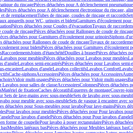
atique du rinçage
Pièces détachées pour A déclenchement pneumatique
les
Pièces détachées pour A déclenchement électronique du rinçage, alim
e et de remplacement
Tubes de rinçage, coudes de rinçage et raccords
Set
ux appareils pour WC, urinoirs et bidets
Garnitures d'écoulement pour
uation
Pièces détachées pour Coudes d'évacuation
Tuyaux de raccordem
e coude de rinçage
Pièces détachées pour Rallonges de coude de rinçag
ièces détachées pour Garnitures d'écoulement pour urinoirs
Siphons d'ur
s détachées pour Rallonges de coude de rinçage
Tuyaux de raccordeme
écoulement pour bidets
Pièces détachées pour Garnitures d'écoulement p
s
Raccordements
Joints d'étanchéité
Douilles à braser
Pièces détachées po
s
Lavabos pour meubles
Pièces détachées pour Lavabos pour meubles
La
s d'angle
Lavabos semi-encastrés
Pièces détachées pour Lavabos semi-e
us-encastrer
Lavabos d'angle
Lavabos collectifs
Lavabos Comfort
Lavabo
ctifs
Cache-siphons
Accessoires
Pièces détachées pour Accessoires
Autre
achoirs
Vidoir multi-usages
Pièces détachées pour Vidoir multi-usages
Ba
r Lavabos pour salles de classe
Accessoires
Colonnes
Pièces détachées 
s
Matériel de fixation
Caches décoratifs
Equerres de montage
Couvre-join
ur Sets de lave-mains avec sous-meuble
Sets de lavabo avec sous-meubl
 lavabo pour meuble avec sous-meuble
Sets de vasque à encastrer avec s
es détachées pour Sous-meubles pour lavabo
Pour lave-mains
Pièces dé
bles
Pour lavabos pour meubles
Pièces détachées pour Pour lavabos pou
'angle
Pour lavabos d'angle
Pièces détachées pour Pour lavabos d'angle
 en forme de coupelle
Pour lavabo à poser rectangulaire
Pièces détachées
 bas
Meubles latéraux bas
Pièces détachées pour Meubles latéraux bas
Co
pactes
Pièces détachées pour Armoires hautes compactes
Autres meuble