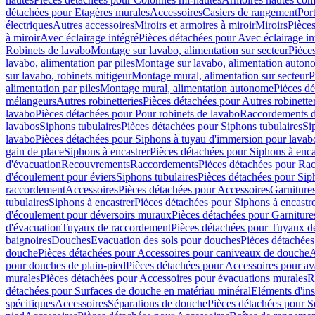
détachées pour Etagères murales
Accessoires
Casiers de rangement
Port
électriques
Autres accessoires
Miroirs et armoires à miroir
Miroirs
Pièces
à miroir
Avec éclairage intégré
Pièces détachées pour Avec éclairage in
Robinets de lavabo
Montage sur lavabo, alimentation sur secteur
Pièce
lavabo, alimentation par piles
Montage sur lavabo, alimentation auton
sur lavabo, robinets mitigeur
Montage mural, alimentation sur secteur
P
alimentation par piles
Montage mural, alimentation autonome
Pièces d
mélangeurs
Autres robinetteries
Pièces détachées pour Autres robinette
lavabo
Pièces détachées pour Pour robinets de lavabo
Raccordements d’a
lavabos
Siphons tubulaires
Pièces détachées pour Siphons tubulaires
Si
lavabo
Pièces détachées pour Siphons à tuyau d'immersion pour lavab
gain de place
Siphons à encastrer
Pièces détachées pour Siphons à enca
d'évacuation
Recouvrements
Raccordements
Pièces détachées pour Ra
d'écoulement pour éviers
Siphons tubulaires
Pièces détachées pour Sip
raccordement
Accessoires
Pièces détachées pour Accessoires
Garniture
tubulaires
Siphons à encastrer
Pièces détachées pour Siphons à encastr
d'écoulement pour déversoirs muraux
Pièces détachées pour Garnitur
d'évacuation
Tuyaux de raccordement
Pièces détachées pour Tuyaux d
baignoires
Douches
Evacuation des sols pour douches
Pièces détachées
douche
Pièces détachées pour Accessoires pour caniveaux de douche
A
pour douches de plain-pied
Pièces détachées pour Accessoires pour ava
murales
Pièces détachées pour Accessoires pour évacuations murales
R
détachées pour Surfaces de douche en matériau minéral
Eléments d'ins
spécifiques
Accessoires
Séparations de douche
Pièces détachées pour S