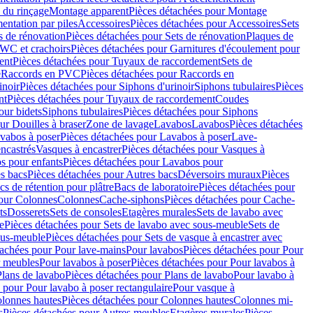
 du rinçage
Montage apparent
Pièces détachées pour Montage
entation par piles
Accessoires
Pièces détachées pour Accessoires
Sets
s de rénovation
Pièces détachées pour Sets de rénovation
Plaques de
 WC et crachoirs
Pièces détachées pour Garnitures d'écoulement pour
ent
Pièces détachées pour Tuyaux de raccordement
Sets de
e
Raccords en PVC
Pièces détachées pour Raccords en
inoir
Pièces détachées pour Siphons d'urinoir
Siphons tubulaires
Pièces
nt
Pièces détachées pour Tuyaux de raccordement
Coudes
our bidets
Siphons tubulaires
Pièces détachées pour Siphons
ur Douilles à braser
Zone de lavage
Lavabos
Lavabos
Pièces détachées
vabos à poser
Pièces détachées pour Lavabos à poser
Lave-
ncastrés
Vasques à encastrer
Pièces détachées pour Vasques à
s pour enfants
Pièces détachées pour Lavabos pour
s bacs
Pièces détachées pour Autres bacs
Déversoirs muraux
Pièces
cs de rétention pour plâtre
Bacs de laboratoire
Pièces détachées pour
pour Colonnes
Colonnes
Cache-siphons
Pièces détachées pour Cache-
ts
Dosserets
Sets de consoles
Etagères murales
Sets de lavabo avec
e
Pièces détachées pour Sets de lavabo avec sous-meuble
Sets de
ous-meuble
Pièces détachées pour Sets de vasque à encastrer avec
tachées pour Pour lave-mains
Pour lavabos
Pièces détachées pour Pour
r meubles
Pour lavabos à poser
Pièces détachées pour Pour lavabos à
Plans de lavabo
Pièces détachées pour Plans de lavabo
Pour lavabo à
 pour Pour lavabo à poser rectangulaire
Pour vasque à
lonnes hautes
Pièces détachées pour Colonnes hautes
Colonnes mi-
s
Pièces détachées pour Autres meubles
Etagères murales
Pièces