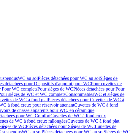
suspendus
WC au sol
Pièces détachées pour WC au sol
Sièges de
es détachées pour Dispositifs d'appoint pour WC
Pour cuvettes de
ur Pour WC complets
Pour sièges de WC
Pièces détachées pour Pour
Pour sièges de WC et WC complets
Consommables
WC et sièges de
vettes de WC à fond plat
Pièces détachées pour Cuvettes de WC à
WC à fond creux pour réservoir attenant
Cuvettes de WC à fond
rvoirs de chasse apparents pour WC, en céramique
détachées pour WC Comfort
Cuvettes de WC à fond creux
ettes de WC à fond creux rallongées
Cuvettes de WC à fond plat
Sièges de WC
Pièces détachées pour Sièges de WC
Lunettes de
C suspendus
WC au sol
Pièces détachées pour WC au sol
Sièges de WC