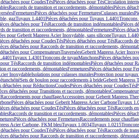
 détachées pour Coudes
Tés
Pièces détachées pour Tés
Circulation intern
ables
Raccords de transition et raccordements, démontables
Pièces détac
versées
Fermetures
Pièces détachées pour Fermetures
Culasses murales
Pi
ble, gaz
Tuyaux 1.4401
Pièces détachées pour Tuyaux 1.4401
Tronçons 
ièces détachées pour Tés
Raccords de transition indémontables
Pièces d
ds de transition et raccordements, démontables
Fermetures
Pièces détac
ées pour Geberit Mapress Acier Inoxydable, sans silicone
Tuyaux 1.440
ièces détachées pour Coudes
Tés
Pièces détachées pour Tés
Raccords de 
ièces détachées pour Raccords de transition et raccordements, démontab
 détachées pour Compensateurs
Traversées
Geberit Mapress Acier Inox
1.4401
Tuyaux 1.4301
Tronçons de tuyau
Manchons
Pièces détachées p
 pour Tés
Raccords de transition indémontables
Pièces détachées pour Ra
tion et raccordements, démontables
Fermetures
Pièces détachées pour Fe
Acier Inoxydable
Isolations pour culasses murales
Protection pour tuyaux
'étanchéité
Sets de boulon pour raccordements à bride
Geberit Mapress 
s détachées pour Réductions
Coudes
Pièces détachées pour Coudes
Tés
P
èces détachées pour Transitions et raccords, démontables
Compensateur
r Raccordements pour chauffage
Accessoires pour Geberit Mapress The
arbone
Pièces détachées pour Geberit Mapress Acier Carbone
Tuyaux 1.
ièces détachées pour Coudes
Tés
Pièces détachées pour Tés
Raccords en
ables
Raccords de transition et raccordements, démontables
Pièces détac
metures
Pièces détachées pour Fermetures
Raccordements pour chauffag
apress Acier Carbone, FKM bleu
Tuyaux 1.0034
Tuyaux 1.0215
Tronçons
 détachées pour Coudes
Tés
Pièces détachées pour Tés
Raccords de trans
ièces détachées pour Raccords de transition et raccordements, démontab