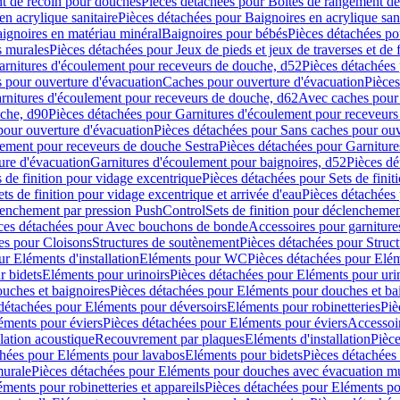
t de recoin pour douches
Pièces détachées pour Boîtes de rangement d
en acrylique sanitaire
Pièces détachées pour Baignoires en acrylique sani
ignoires en matériau minéral
Baignoires pour bébés
Pièces détachées po
ns murales
Pièces détachées pour Jeux de pieds et jeux de traverses et de 
arnitures d'écoulement pour receveurs de douche, d52
Pièces détachées
 pour ouverture d'évacuation
Caches pour ouverture d'évacuation
Pièces
rnitures d'écoulement pour receveurs de douche, d62
Avec caches pour 
uche, d90
Pièces détachées pour Garnitures d'écoulement pour receveur
pour ouverture d'évacuation
Pièces détachées pour Sans caches pour ouv
lement pour receveurs de douche Sestra
Pièces détachées pour Garniture
ure d'évacuation
Garnitures d'écoulement pour baignoires, d52
Pièces dé
s de finition pour vidage excentrique
Pièces détachées pour Sets de finit
ets de finition pour vidage excentrique et arrivée d'eau
Pièces détachées 
lenchement par pression PushControl
Sets de finition pour déclencheme
ces détachées pour Avec bouchons de bonde
Accessoires pour garniture
es pour Cloisons
Structures de soutènement
Pièces détachées pour Struc
r Eléments d'installation
Eléments pour WC
Pièces détachées pour El
r bidets
Eléments pour urinoirs
Pièces détachées pour Eléments pour uri
uches et baignoires
Pièces détachées pour Eléments pour douches et ba
détachées pour Eléments pour déversoirs
Eléments pour robinetteries
Piè
éments pour éviers
Pièces détachées pour Eléments pour éviers
Accessoi
olation acoustique
Recouvrement par plaques
Eléments d'installation
Pièce
chées pour Eléments pour lavabos
Eléments pour bidets
Pièces détachées
murale
Pièces détachées pour Eléments pour douches avec évacuation m
éments pour robinetteries et appareils
Pièces détachées pour Eléments pou