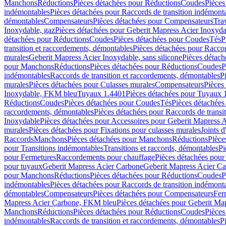
Manchons
Réductions
Pièces détachées pour Réductions
Coudes
Pièces
indémontables
Pièces détachées pour Raccords de transition indémont
démontables
Compensateurs
Pièces détachées pour Compensateurs
Tra
Inoxydable, gaz
Pièces détachées pour Geberit Mapress Acier Inoxyda
détachées pour Réductions
Coudes
Pièces détachées pour Coudes
Tés
P
transition et raccordements, démontables
Pièces détachées pour Raccor
murales
Geberit Mapress Acier Inoxydable, sans silicone
Pièces détach
pour Manchons
Réductions
Pièces détachées pour Réductions
Coudes
P
indémontables
Raccords de transition et raccordements, démontables
P
murales
Pièces détachées pour Culasses murales
Compensateurs
Pièces
Inoxydable, FKM bleu
Tuyaux 1.4401
Pièces détachées pour Tuyaux 
Réductions
Coudes
Pièces détachées pour Coudes
Tés
Pièces détachées
raccordements, démontables
Pièces détachées pour Raccords de transi
Inoxydable
Pièces détachées pour Accessoires pour Geberit Mapress 
murales
Pièces détachées pour Fixations pour culasses murales
Joints d
Raccords
Manchons
Pièces détachées pour Manchons
Réductions
Pièce
pour Transitions indémontables
Transitions et raccords, démontables
Pi
pour Fermetures
Raccordements pour chauffage
Pièces détachées pou
pour tuyaux
Geberit Mapress Acier Carbone
Geberit Mapress Acier C
pour Manchons
Réductions
Pièces détachées pour Réductions
Coudes
P
indémontables
Pièces détachées pour Raccords de transition indémont
démontables
Compensateurs
Pièces détachées pour Compensateurs
Fer
Mapress Acier Carbone, FKM bleu
Pièces détachées pour Geberit M
Manchons
Réductions
Pièces détachées pour Réductions
Coudes
Pièces
indémontables
Raccords de transition et raccordements, démontables
P