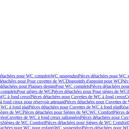
détachées pour WC complets
WC suspendus
Pièces détachées pour WC 
détachées pour Pour cuvettes de WC
Dispositifs d'appoint pour WC
Pièc
 détachées pour Plaques design
Pour WC complets
Pièces détachées po
complets
Pour sièges de WC
Pièces détachées pour Pour sièges de WC
 WC à fond creux
Pièces détachées pour Cuvettes de WC à fond creux
Cu
 fond creux pour réservoir attenant
Pièces détachées pour Cuvettes de 
 WC à fond plat
Pièces détachées pour Cuvettes de WC à fond plat
Rése
ièges de WC
Pièces détachées pour Sièges de WC
WC Comfort
Pièces 
vées
Cuvettes de WC à fond creux rallongées
Pièces détachées pour Cuv
es
Sièges de WC Comfort
Pièces détachées pour Sièges de WC Comfort
tachées pour WC pour enfants
WC suspendus
Pièces détachées pour W