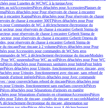
achées pour Lunettes de WC
WC à la turque
Avec
ets au sol
Accessoires
Pièces détachées pour Accessoires
Plaques de
igma
Pièces détachées pour Pour réservoirs de chasse à encastrer
sse à encastrer Kappa
Pièces détachées pour Pour réservoirs de chasse
ervoirs de chasse à encastrer 300T
Pièces détachées pour Pour
ées pour Commandes de WC à déclenchement électronique du
r secteur, pour réservoirs de chasse à encastrer Geberit Sigma de
secteur, pour réservoirs de chasse à encastrer Geberit Sigma de
 secteur, pour réservoirs de chasse à encastrer Geberit Omega de
iles, pour réservoirs de chasse à encastrer Geberit Sigma de
 du rinçage
Pour rinçage à 2 volumes
Pièces détachées pour Pour
achées pour Accessoires pour commandes de WC
Sets gros
commandes de WC à déclenchement électronique du rinçage
Modules
ur Pour WC suspendus
Pour WC au sol
Pièces détachées pour Pour WC
ts
Pièces détachées pour Panneaux sanitaires pour bidets
Pour bidets
age
Pièces détachées pour Urinoirs, fonctionnement avec rinçage, avec
étachées pour Urinoirs, fonctionnement avec rinçage, sans rebord de
nde d'urinoir intégrée
Pièces détachées pour Avec commande
avec / pour couvercle
Sans rebord de rinçage
Pièces détachées pour
es pour Urinoirs, fonctionnement sans eau
Sans couvercle
Pièces
Pièces détachées pour Séparations d'urinoirs en matière
achées pour Séparations d'urinoirs en céramique
Accessoires
Pièces
hées pour Tubes de rinçage, coudes de rinçage et raccords
Matériel de
A déclenchement électronique du rinçage, alimentation sur
mentation par piles
Pièces détachées pour A déclenchement