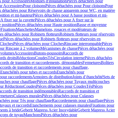
s pour Accessoires
Modules d'installation
Pièces détachées pour
ur Accessoires
Pour cloisons
Pièces détachées pour Pour cloisons
Pour
s détachées pour Réservoirs de chasse apparents pour WC, en matière
sition et mi-hauteur
Pièces détachées pour A basse position et mi-
e
A fixer sur la cuvette
Pièces détachées pour A fixer sur la
 position
Pièces détachées pour Haute position
Basse et moyenne
é
Fixations
Manchettes
Mamelons, rosaces et modérateurs de
es détachées pour Robinets flotteurs
Robinets flotteurs pour réservoirs
ue
Pièces détachées pour Robinets flotteurs pour réservoirs en
Cloches
Pièces détachées pour Cloches
Rinçage interrompable
Pièces
our Rinçage à 2 volumes
Mécanismes de chasse
Pièces détachées pour
2 volumes
Accessoires
Butons-poussoirs
Raccords de
rds droits
Réductions
Coudes
Tés
Circulation interne
Pièces détachées
cords de transition et raccordements, démontables
Fermetures
Boîtiers
ccords de transition et raccordements pour chauffage,
s
Etanchéités pour tubes et raccords
Etanchéités pour
 pour raccordements
Armoires de distribution
Joints d’étanchéité
Sets de
ouches pour chauffage
Pièces détachées pour Tuyaux multicouches
our Réductions
Coudes
Pièces détachées pour Coudes
Tés
Pièces
ccords de transition indémontables
Raccords de transition et
rmetures
Culasses murales
Pièces détachées pour Culasses
achées pour Tés pour chauffage
Raccordements pour chauffage
Pièces
tuyaux et raccords
Etanchements pour culasses murales
Fixations pour
ents à bride
Geberit Mapress Acier Inoxydable
Geberit Mapress Acier
çons de tuyau
Manchons
Pièces détachées pour