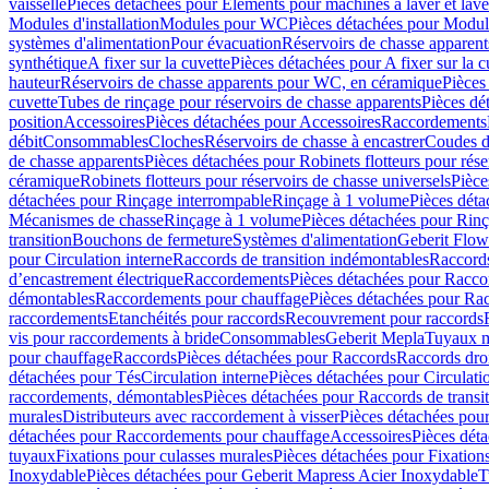
vaisselle
Pièces détachées pour Eléments pour machines à laver et lave
Modules d'installation
Modules pour WC
Pièces détachées pour Modu
systèmes d'alimentation
Pour évacuation
Réservoirs de chasse apparent
synthétique
A fixer sur la cuvette
Pièces détachées pour A fixer sur la c
hauteur
Réservoirs de chasse apparents pour WC, en céramique
Pièces
cuvette
Tubes de rinçage pour réservoirs de chasse apparents
Pièces dé
position
Accessoires
Pièces détachées pour Accessoires
Raccordements
débit
Consommables
Cloches
Réservoirs de chasse à encastrer
Coudes d
de chasse apparents
Pièces détachées pour Robinets flotteurs pour rése
céramique
Robinets flotteurs pour réservoirs de chasse universels
Pièce
détachées pour Rinçage interrompable
Rinçage à 1 volume
Pièces dét
Mécanismes de chasse
Rinçage à 1 volume
Pièces détachées pour Rin
transition
Bouchons de fermeture
Systèmes d'alimentation
Geberit Flow
pour Circulation interne
Raccords de transition indémontables
Raccords
d’encastrement électrique
Raccordements
Pièces détachées pour Racc
démontables
Raccordements pour chauffage
Pièces détachées pour Ra
raccordements
Etanchéités pour raccords
Recouvrement pour raccords
vis pour raccordements à bride
Consommables
Geberit Mepla
Tuyaux m
pour chauffage
Raccords
Pièces détachées pour Raccords
Raccords droi
détachées pour Tés
Circulation interne
Pièces détachées pour Circulati
raccordements, démontables
Pièces détachées pour Raccords de transi
murales
Distributeurs avec raccordement à visser
Pièces détachées pour
détachées pour Raccordements pour chauffage
Accessoires
Pièces dét
tuyaux
Fixations pour culasses murales
Pièces détachées pour Fixation
Inoxydable
Pièces détachées pour Geberit Mapress Acier Inoxydable
T