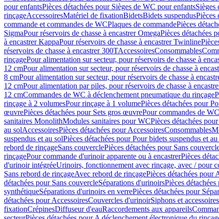
pour enfants
Pièces détachées pour Sièges de WC pour enfants
Sièges
rinçage
Accessoires
Matériel de fixation
Bidets
Bidets suspendus
Pièces 
commande et commandes de WC
Plaques de commande
Pièces détac
Sigma
Pour réservoirs de chasse à encastrer Omega
Pièces détachées p
à encastrer Kappa
Pour réservoirs de chasse à encastrer Twinline
Pièce
réservoirs de chasse à encastrer 300T
Accessoires
Consommables
Comm
rinçage
Pour alimentation sur secteur, pour réservoirs de chasse à enc
12 cm
Pour alimentation sur secteur, pour réservoirs de chasse à enca
8 cm
Pour alimentation sur secteur, pour réservoirs de chasse à encas
12 cm
Pour alimentation par piles, pour réservoirs de chasse à encast
12 cm
Commandes de WC à déclenchement pneumatique du rinçage
P
rinçage à 2 volumes
Pour rinçage à 1 volume
Pièces détachées pour Po
œuvre
Pièces détachées pour Sets gros œuvre
Pour commandes de WC à
sanitaires Monolith
Modules sanitaires pour WC
Pièces détachées pou
au sol
Accessoires
Pièces détachées pour Accessoires
Consommables
Mo
suspendus et au sol
Pièces détachées pour Pour bidets suspendus et au 
rebord de rinçage
Sans couvercle
Pièces détachées pour Sans couvercl
rinçage
Pour commande d'urinoir apparente ou à encastrer
Pièces déta
d'urinoir intégrée
Urinoirs, fonctionnement avec rinçage, avec / pour c
Sans rebord de rinçage
Avec rebord de rinçage
Pièces détachées pour 
détachées pour Sans couvercle
Séparations d'urinoirs
Pièces détachées 
synthétique
Séparations d'urinoirs en verre
Pièces détachées pour Sépara
détachées pour Accessoires
Couvercles d'urinoir
Siphons et accessoire
fixation
Crépines
Diffuseur d'eau
Raccordements aux appareils
Command
secteur
Pièces détachées pour A déclenchement électronique du rinçage