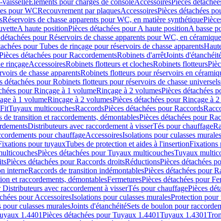
-vaisselle
Eléments pour charges de console
Accessoires
Pièces détachée
les pour WC
Recouvrement par plaques
Accessoires
Pièces détachées po
s
Réservoirs de chasse apparents pour WC, en matière synthétique
Pièce
uvette
A haute position
Pièces détachées pour A haute position
A basse po
 détachées pour Réservoirs de chasse apparents pour WC, en céramiqu
tachées pour Tubes de rinçage pour réservoirs de chasse apparents
Haute
Pièces détachées pour Raccordements
Robinets d'arrêt
Joints d'étanchéit
e rinçage
Accessoires
Robinets flotteurs et cloches
Robinets flotteurs
Pièc
rvoirs de chasse apparents
Robinets flotteurs pour réservoirs en céramiq
s détachées pour Robinets flotteurs pour réservoirs de chasse universels
achées pour Rinçage à 1 volume
Rinçage à 2 volumes
Pièces détachées p
çage à 1 volume
Rinçage à 2 volumes
Pièces détachées pour Rinçage à 
Fit
Tuyaux multicouches
Raccords
Pièces détachées pour Raccords
Racco
 de transition et raccordements, démontables
Pièces détachées pour Rac
ordements
Distributeurs avec raccordement à visser
Tés pour chauffage
Ra
ccordements pour chauffage
Accessoires
Isolations pour culasses murale
Fixations pour tuyaux
Tubes de protection et aides à l'insertion
Fixations
ulticouches
Pièces détachées pour Tuyaux multicouches
Tuyaux multic
ts
Pièces détachées pour Raccords droits
Réductions
Pièces détachées p
on interne
Raccords de transition indémontables
Pièces détachées pour Ra
tion et raccordements, démontables
Fermetures
Pièces détachées pour Fe
 Distributeurs avec raccordement à visser
Tés pour chauffage
Pièces dét
achées pour Accessoires
Isolations pour culasses murales
Protection pour 
s pour culasses murales
Joints d'étanchéité
Sets de boulon pour raccordem
uyaux 1.4401
Pièces détachées pour Tuyaux 1.4401
Tuyaux 1.4301
Tron