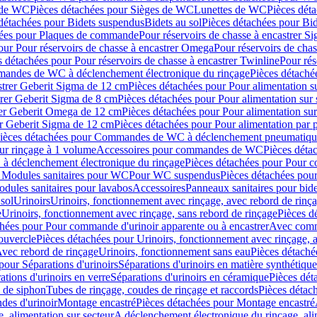
 de WC
Pièces détachées pour Sièges de WC
Lunettes de WC
Pièces dét
détachées pour Bidets suspendus
Bidets au sol
Pièces détachées pour Bid
hées pour Plaques de commande
Pour réservoirs de chasse à encastrer S
our Pour réservoirs de chasse à encastrer Omega
Pour réservoirs de cha
s détachées pour Pour réservoirs de chasse à encastrer Twinline
Pour rés
andes de WC à déclenchement électronique du rinçage
Pièces détach
astrer Geberit Sigma de 12 cm
Pièces détachées pour Pour alimentation su
strer Geberit Sigma de 8 cm
Pièces détachées pour Pour alimentation sur 
trer Geberit Omega de 12 cm
Pièces détachées pour Pour alimentation sur
rer Geberit Sigma de 12 cm
Pièces détachées pour Pour alimentation par p
ièces détachées pour Commandes de WC à déclenchement pneumatique
ur rinçage à 1 volume
Accessoires pour commandes de WC
Pièces dét
 déclenchement électronique du rinçage
Pièces détachées pour Pour 
r Modules sanitaires pour WC
Pour WC suspendus
Pièces détachées po
dules sanitaires pour lavabos
Accessoires
Panneaux sanitaires pour bide
sol
Urinoirs
Urinoirs, fonctionnement avec rinçage, avec rebord de rinç
e
Urinoirs, fonctionnement avec rinçage, sans rebord de rinçage
Pièces d
chées pour Pour commande d'urinoir apparente ou à encastrer
Avec comma
ouvercle
Pièces détachées pour Urinoirs, fonctionnement avec rinçage, 
Avec rebord de rinçage
Urinoirs, fonctionnement sans eau
Pièces détaché
pour Séparations d'urinoirs
Séparations d'urinoirs en matière synthétique
tions d'urinoirs en verre
Séparations d'urinoirs en céramique
Pièces dét
s de siphon
Tubes de rinçage, coudes de rinçage et raccords
Pièces détac
es d'urinoir
Montage encastré
Pièces détachées pour Montage encastré
, alimentation sur secteur
A déclenchement électronique du rinçage, ali