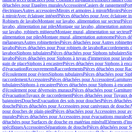
détachées pour Etagères murales
Accessoires
Casiers de rangement
Port
électriques
Autres accessoires
Miroirs et armoires à miroir
Miroirs
Pièces
à miroir
Avec éclairage intégré
Pièces détachées pour Avec éclairage in
Robinets de lavabo
Montage sur lavabo, alimentation sur secteur
Pièce
lavabo, alimentation par piles
Montage sur lavabo, alimentation auton
sur lavabo, robinets mitigeur
Montage mural, alimentation sur secteur
P
alimentation par piles
Montage mural, alimentation autonome
Pièces d
mélangeurs
Autres robinetteries
Pièces détachées pour Autres robinette
lavabo
Pièces détachées pour Pour robinets de lavabo
Raccordements d’a
lavabos
Siphons tubulaires
Pièces détachées pour Siphons tubulaires
Si
lavabo
Pièces détachées pour Siphons à tuyau d'immersion pour lavab
gain de place
Siphons à encastrer
Pièces détachées pour Siphons à enca
d'évacuation
Recouvrements
Raccordements
Pièces détachées pour Ra
d'écoulement pour éviers
Siphons tubulaires
Pièces détachées pour Sip
raccordement
Accessoires
Pièces détachées pour Accessoires
Garniture
tubulaires
Siphons à encastrer
Pièces détachées pour Siphons à encastr
d'écoulement pour déversoirs muraux
Pièces détachées pour Garnitur
d'évacuation
Tuyaux de raccordement
Pièces détachées pour Tuyaux d
baignoires
Douches
Evacuation des sols pour douches
Pièces détachées
douche
Pièces détachées pour Accessoires pour caniveaux de douche
A
pour douches de plain-pied
Pièces détachées pour Accessoires pour ava
murales
Pièces détachées pour Accessoires pour évacuations murales
R
détachées pour Surfaces de douche en matériau minéral
Eléments d'ins
spécifiques
Accessoires
Séparations de douche
Pièces détachées pour S