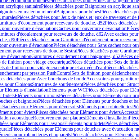
t de recoin pour douches
Pièces détachées pour Boîtes de rangement d
en acrylique sanitaire
Pièces détachées pour Baignoires en acrylique sani
ignoires en matériau minéral
Baignoires pour bébés
Pièces détachées po
ns murales
Pièces détachées pour Jeux de pieds et jeux de traverses et de 
arnitures d'écoulement pour receveurs de douche, d52
Pièces détachées
 pour ouverture d'évacuation
Caches pour ouverture d'évacuation
Pièces
rnitures d'écoulement pour receveurs de douche, d62
Avec caches pour 
uche, d90
Pièces détachées pour Garnitures d'écoulement pour receveur
pour ouverture d'évacuation
Pièces détachées pour Sans caches pour ouv
lement pour receveurs de douche Sestra
Pièces détachées pour Garniture
ure d'évacuation
Garnitures d'écoulement pour baignoires, d52
Pièces dé
s de finition pour vidage excentrique
Pièces détachées pour Sets de finit
ets de finition pour vidage excentrique et arrivée d'eau
Pièces détachées 
lenchement par pression PushControl
Sets de finition pour déclencheme
ces détachées pour Avec bouchons de bonde
Accessoires pour garniture
es pour Cloisons
Structures de soutènement
Pièces détachées pour Struc
r Eléments d'installation
Eléments pour WC
Pièces détachées pour El
r bidets
Eléments pour urinoirs
Pièces détachées pour Eléments pour uri
uches et baignoires
Pièces détachées pour Eléments pour douches et ba
détachées pour Eléments pour déversoirs
Eléments pour robinetteries
Piè
éments pour éviers
Pièces détachées pour Eléments pour éviers
Accessoi
olation acoustique
Recouvrement par plaques
Eléments d'installation
Pièce
chées pour Eléments pour lavabos
Eléments pour bidets
Pièces détachées
murale
Pièces détachées pour Eléments pour douches avec évacuation m
éments pour robinetteries et appareils
Pièces détachées pour Eléments pou