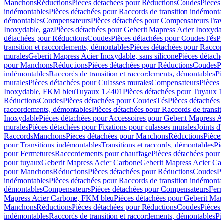
Manchons
Réductions
Pièces détachées pour Réductions
Coudes
Pièces
indémontables
Pièces détachées pour Raccords de transition indémont
démontables
Compensateurs
Pièces détachées pour Compensateurs
Tra
Inoxydable, gaz
Pièces détachées pour Geberit Mapress Acier Inoxyda
détachées pour Réductions
Coudes
Pièces détachées pour Coudes
Tés
P
transition et raccordements, démontables
Pièces détachées pour Raccor
murales
Geberit Mapress Acier Inoxydable, sans silicone
Pièces détach
pour Manchons
Réductions
Pièces détachées pour Réductions
Coudes
P
indémontables
Raccords de transition et raccordements, démontables
P
murales
Pièces détachées pour Culasses murales
Compensateurs
Pièces
Inoxydable, FKM bleu
Tuyaux 1.4401
Pièces détachées pour Tuyaux 
Réductions
Coudes
Pièces détachées pour Coudes
Tés
Pièces détachées
raccordements, démontables
Pièces détachées pour Raccords de transi
Inoxydable
Pièces détachées pour Accessoires pour Geberit Mapress 
murales
Pièces détachées pour Fixations pour culasses murales
Joints d
Raccords
Manchons
Pièces détachées pour Manchons
Réductions
Pièce
pour Transitions indémontables
Transitions et raccords, démontables
Pi
pour Fermetures
Raccordements pour chauffage
Pièces détachées pou
pour tuyaux
Geberit Mapress Acier Carbone
Geberit Mapress Acier C
pour Manchons
Réductions
Pièces détachées pour Réductions
Coudes
P
indémontables
Pièces détachées pour Raccords de transition indémont
démontables
Compensateurs
Pièces détachées pour Compensateurs
Fer
Mapress Acier Carbone, FKM bleu
Pièces détachées pour Geberit M
Manchons
Réductions
Pièces détachées pour Réductions
Coudes
Pièces
indémontables
Raccords de transition et raccordements, démontables
P