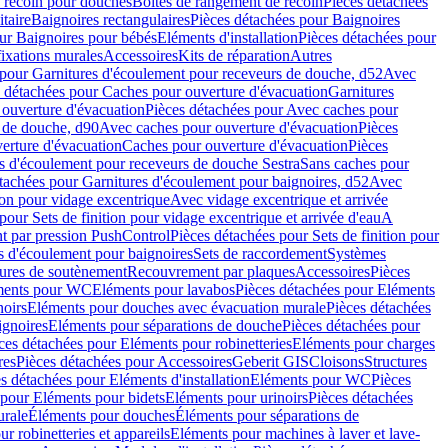
e recoin pour douches
Boîtes de rangement de recoin
Pièces détachées
taire
Baignoires rectangulaires
Pièces détachées pour Baignoires
ur Baignoires pour bébés
Eléments d'installation
Pièces détachées pour
fixations murales
Accessoires
Kits de réparation
Autres
 pour Garnitures d'écoulement pour receveurs de douche, d52
Avec
 détachées pour Caches pour ouverture d'évacuation
Garnitures
ouverture d'évacuation
Pièces détachées pour Avec caches pour
s de douche, d90
Avec caches pour ouverture d'évacuation
Pièces
erture d'évacuation
Caches pour ouverture d'évacuation
Pièces
s d'écoulement pour receveurs de douche Sestra
Sans caches pour
tachées pour Garnitures d'écoulement pour baignoires, d52
Avec
ion pour vidage excentrique
Avec vidage excentrique et arrivée
pour Sets de finition pour vidage excentrique et arrivée d'eau
A
nt par pression PushControl
Pièces détachées pour Sets de finition pour
s d'écoulement pour baignoires
Sets de raccordement
Systèmes
tures de soutènement
Recouvrement par plaques
Accessoires
Pièces
éments pour WC
Eléments pour lavabos
Pièces détachées pour Eléments
noirs
Eléments pour douches avec évacuation murale
Pièces détachées
ignoires
Eléments pour séparations de douche
Pièces détachées pour
ces détachées pour Eléments pour robinetteries
Eléments pour charges
res
Pièces détachées pour Accessoires
Geberit GIS
Cloisons
Structures
s détachées pour Eléments d'installation
Eléments pour WC
Pièces
 pour Eléments pour bidets
Eléments pour urinoirs
Pièces détachées
urale
Éléments pour douches
Éléments pour séparations de
r robinetteries et appareils
Eléments pour machines à laver et lave-