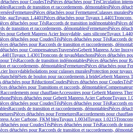
 détachées pour Coudes
Tés
Pièces détachées pour Tés
Circulation intern
ables
Raccords de transition et raccordements, démontables
Pièces détac
versées
Fermetures
Pièces détachées pour Fermetures
Culasses murales
Pi
ble, gaz
Tuyaux 1.4401
Pièces détachées pour Tuyaux 1.4401
Tronçons 
ièces détachées pour Tés
Raccords de transition indémontables
Pièces d
ds de transition et raccordements, démontables
Fermetures
Pièces détac
ées pour Geberit Mapress Acier Inoxydable, sans silicone
Tuyaux 1.440
ièces détachées pour Coudes
Tés
Pièces détachées pour Tés
Raccords de 
ièces détachées pour Raccords de transition et raccordements, démontab
 détachées pour Compensateurs
Traversées
Geberit Mapress Acier Inox
1.4401
Tuyaux 1.4301
Tronçons de tuyau
Manchons
Pièces détachées p
 pour Tés
Raccords de transition indémontables
Pièces détachées pour Ra
tion et raccordements, démontables
Fermetures
Pièces détachées pour Fe
Acier Inoxydable
Isolations pour culasses murales
Protection pour tuyaux
'étanchéité
Sets de boulon pour raccordements à bride
Geberit Mapress 
s détachées pour Réductions
Coudes
Pièces détachées pour Coudes
Tés
P
èces détachées pour Transitions et raccords, démontables
Compensateur
r Raccordements pour chauffage
Accessoires pour Geberit Mapress The
arbone
Pièces détachées pour Geberit Mapress Acier Carbone
Tuyaux 1.
ièces détachées pour Coudes
Tés
Pièces détachées pour Tés
Raccords en
ables
Raccords de transition et raccordements, démontables
Pièces détac
metures
Pièces détachées pour Fermetures
Raccordements pour chauffag
apress Acier Carbone, FKM bleu
Tuyaux 1.0034
Tuyaux 1.0215
Tronçons
 détachées pour Coudes
Tés
Pièces détachées pour Tés
Raccords de trans
ièces détachées pour Raccords de transition et raccordements, démontab