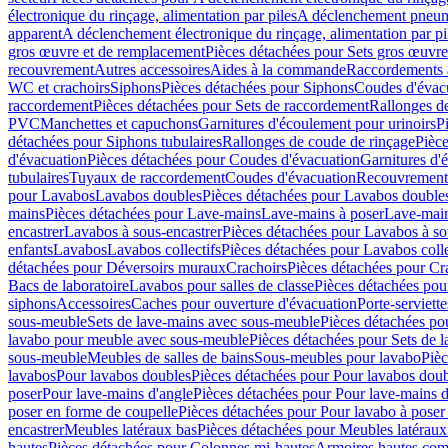
électronique du rinçage, alimentation par piles
A déclenchement pneum
apparent
A déclenchement électronique du rinçage, alimentation par pi
gros œuvre et de remplacement
Pièces détachées pour Sets gros œuvr
recouvrement
Autres accessoires
Aides à la commande
Raccordements a
WC et crachoirs
Siphons
Pièces détachées pour Siphons
Coudes d'évac
raccordement
Pièces détachées pour Sets de raccordement
Rallonges d
PVC
Manchettes et capuchons
Garnitures d'écoulement pour urinoirs
P
détachées pour Siphons tubulaires
Rallonges de coude de rinçage
Pièce
d'évacuation
Pièces détachées pour Coudes d'évacuation
Garnitures d'
tubulaires
Tuyaux de raccordement
Coudes d'évacuation
Recouvrement
pour Lavabos
Lavabos doubles
Pièces détachées pour Lavabos double
mains
Pièces détachées pour Lave-mains
Lave-mains à poser
Lave-main
encastrer
Lavabos à sous-encastrer
Pièces détachées pour Lavabos à so
enfants
Lavabos
Lavabos collectifs
Pièces détachées pour Lavabos colle
détachées pour Déversoirs muraux
Crachoirs
Pièces détachées pour Cr
Bacs de laboratoire
Lavabos pour salles de classe
Pièces détachées pou
siphons
Accessoires
Caches pour ouverture d'évacuation
Porte-serviette
sous-meuble
Sets de lave-mains avec sous-meuble
Pièces détachées po
lavabo pour meuble avec sous-meuble
Pièces détachées pour Sets de
sous-meuble
Meubles de salles de bains
Sous-meubles pour lavabo
Pièc
lavabos
Pour lavabos doubles
Pièces détachées pour Pour lavabos dou
poser
Pour lave-mains d'angle
Pièces détachées pour Pour lave-mains d
poser en forme de coupelle
Pièces détachées pour Pour lavabo à poser
encastrer
Meubles latéraux bas
Pièces détachées pour Meubles latéraux
hautes
Pièces détachées pour Colonnes mi-hautes
Armoires hautes com