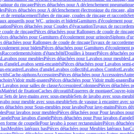
atique du rinçage
Pièces détachées pour A déclenchement pneumatique
les
Pièces détachées pour A déclenchement électronique du rinçage, alim
e et de remplacement
Tubes de rinçage, coudes de rinçage et raccords
Set
ux appareils pour WC, urinoirs et bidets
Garnitures d'écoulement pour
uation
Pièces détachées pour Coudes d'évacuation
Tuyaux de raccordem
e coude de rinçage
Pièces détachées pour Rallonges de coude de rinçag
ièces détachées pour Garnitures d'écoulement pour urinoirs
Siphons d'ur
s détachées pour Rallonges de coude de rinçage
Tuyaux de raccordeme
écoulement pour bidets
Pièces détachées pour Garnitures d'écoulement p
s
Raccordements
Joints d'étanchéité
Douilles à braser
Pièces détachées po
s
Lavabos pour meubles
Pièces détachées pour Lavabos pour meubles
La
s d'angle
Lavabos semi-encastrés
Pièces détachées pour Lavabos semi-e
us-encastrer
Lavabos d'angle
Lavabos collectifs
Lavabos Comfort
Lavabo
ctifs
Cache-siphons
Accessoires
Pièces détachées pour Accessoires
Autre
achoirs
Vidoir multi-usages
Pièces détachées pour Vidoir multi-usages
Ba
r Lavabos pour salles de classe
Accessoires
Colonnes
Pièces détachées 
s
Matériel de fixation
Caches décoratifs
Equerres de montage
Couvre-join
ur Sets de lave-mains avec sous-meuble
Sets de lavabo avec sous-meubl
 lavabo pour meuble avec sous-meuble
Sets de vasque à encastrer avec s
es détachées pour Sous-meubles pour lavabo
Pour lave-mains
Pièces dé
bles
Pour lavabos pour meubles
Pièces détachées pour Pour lavabos pou
'angle
Pour lavabos d'angle
Pièces détachées pour Pour lavabos d'angle
 en forme de coupelle
Pour lavabo à poser rectangulaire
Pièces détachées
 bas
Meubles latéraux bas
Pièces détachées pour Meubles latéraux bas
Co
pactes
Pièces détachées pour Armoires hautes compactes
Autres meuble