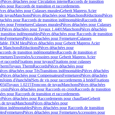
e
Pièces détachées pour Circulation interne
Raccords de transition
hées pour Raccords de transition et raccordements,
èces détachées pour Culasses murales
Geberit Mapress Acier
de tuyau
Manchons
Pièces détachées pour Manchons
Réductions
Pièces
étachées pour Raccords de transition indémontables
Raccords de
hées pour Fermetures
Culasses murales
Pièces détachées pour Culasses
1
Pièces détachées pour Tuyaux 1.4401
Manchons
Pièces détachées
transition indémontables
Pièces détachées pour Raccords de transition
les
Fermetures
Pièces détachées pour Fermetures
Culasses
ydable, FKM bleu
Pièces détachées pour Geberit Mapress Acier
our Manchons
Réductions
Pièces détachées pour
ccords de transition indémontables
Raccords de transition et
rmetures
Traversées
Accessoires pour Geberit Mapress Acier
 et raccords
Fixations pour tuyaux
Fixations pour culasses
Therm
Tuyaux Therm
Raccords
Pièces détachées pour
ièces détachées pour Tés
Transitions indémontables
Pièces détachées
s
Pièces détachées pour Compensateurs
Fermetures
Pièces détachées
rm
Joints d'étanchéité
Sets de vis pour raccordements à bride
Fixations
0034
Tuyaux 1.0215
Tronçons de tuyau
Manchons
Pièces détachées
 croix
Pièces détachées pour Raccords en croix
Raccords de transition
hées pour Raccords de transition et raccordements,
e
Pièces détachées pour Raccordements pour chauffage
Geberit
 de tuyau
Manchons
Pièces détachées pour
ition indémontables
Pièces détachées pour Raccords de transition
les
Fermetures
Pièces détachées pour Fermetures
Accessoires pour