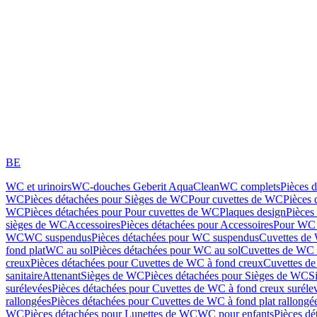
BE
WC et urinoirs
WC-douches Geberit AquaClean
WC complets
Pièces 
WC
Pièces détachées pour Sièges de WC
Pour cuvettes de WC
Pièces 
WC
Pièces détachées pour Pour cuvettes de WC
Plaques design
Pièces
sièges de WC
Accessoires
Pièces détachées pour Accessoires
Pour WC 
WC
WC suspendus
Pièces détachées pour WC suspendus
Cuvettes de
fond plat
WC au sol
Pièces détachées pour WC au sol
Cuvettes de WC à
creux
Pièces détachées pour Cuvettes de WC à fond creux
Cuvettes de
sanitaire
Attenant
Sièges de WC
Pièces détachées pour Sièges de WC
S
surélevées
Pièces détachées pour Cuvettes de WC à fond creux suréle
rallongées
Pièces détachées pour Cuvettes de WC à fond plat rallongé
WC
Pièces détachées pour Lunettes de WC
WC pour enfants
Pièces dé