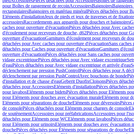
pied
Accessoires
Pièces détachées pour Accessoires
Boîtes de rangemen
pour Boîtes de rangement de recoin
Accessoires
Baignoires
Baignoires 
rectangulaires
Baignoires en matériau minéral
Pièces détachées pour Ba
Eléments d'installation
Jeux de pieds et jeux de traverses et de fixatio
accessoires
Raccordements aux appareils pour douches et baignoires
G
caches pour ouverture d'évacuation
Pièces détachées pour Avec caches
d'écoulement pour receveurs de douche, d62
Pièces détachées pour Ga
ouverture d'évacuation
Garnitures d'écoulement pour receveurs de do
détachées pour Avec caches pour ouverture d'évacuation
Sans caches 
détachées pour Caches pour ouverture d'évacuation
Garnitures d'écou
ouverture d'évacuation
Pièces détachées pour Sans caches pour ouvert
vidage excentrique
Pièces détachées pour Avec vidage excentrique
Set
d'eau
Pièces détachées pour Avec vidage excentrique et arrivée d'eau
S
déclenchement par pression PushControl
Pièces détachées pour A déc
déclenchement par pression PushControl
Avec bouchons de bonde
Piè
d'installation et de chasse d'eau
Geberit Duofix
Cloisons
Pièces détaché
détachées pour Accessoires
Eléments d'installation
Pièces détachées pou
pour lavabos
Eléments pour bidets
Pièces détachées pour Eléments pou
pour Eléments pour douches avec évacuation murale
Eléments pour do
Eléments pour séparations de douche
Eléments pour déversoirs
Pièces 
de console
Pièces détachées pour Eléments pour charges de console
El
de soutènement
Accessoires pour préfabrications
Accessoires pour l'is
détachées pour Eléments pour WC
Eléments pour lavabos
Pièces déta
pour Eléments pour urinoirs
Eléments pour douches avec évacuation 
douche
Pièces détachées pour Éléments pour séparations de douche
El