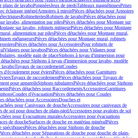
r plans de lavabo
Poignées
Jeux de pieds
Tableaux magnétiques
Prises
ec éclairage intégré
Armoires à miroir
Pièces détachées pour Armoires
 électriques
Robinetteries
Robinets de lavabo
Pièces détachées pour
ur lavabo, alimentation par piles
Pièces détachées pour Montage sur
ontage sur lavabo, robinets mitigeur
Pièces détachées pour Montage
ural, alimentation par piles
Pièces détachées pour Montage mural,
binets mélangeurs
Pièces détachées pour Montage mural, robinets
essoires
Pièces détachées pour Accessoires
Pour robinets de
ral
Vidages pour lavabos
Pièces détachées pour Vidages pour
bulaires, modèle gain de place
Siphons à tuyau d'immersion pour
 détachées pour Siphons à tuyau d'immersion pour lavabo, modèle
 lavabo
Tuyaux de raccordement
Coudes
es d'écoulement pour éviers
Pièces détachées pour Garnitures
éviers
Tuyaux de raccordement
Pièces détachées pour Tuyaux de
ment pour appareils
Siphons tubulaires
Pièces détachées pour Siphons
ents
Pièces détachées pour Raccordements
Accessoires
Garnitures
Siphons
Coudes d'évacuation
Pièces détachées pour Coudes
ces détachées pour Accessoires
Douches et
tachées pour Caniveaux de douche
Accessoires pour caniveaux de
s de sol pour douches de plain-pied
Accessoires pour avaloirs de sol
achées pour Evacuations murales
Accessoires pour évacuations
faces de douche
Surfaces de douche en matériau minéral
Pièces
 spécifiques
Pièces détachées pour Siphons de douche
Pièces détachées pour Séparations de douche pour douche de plain-