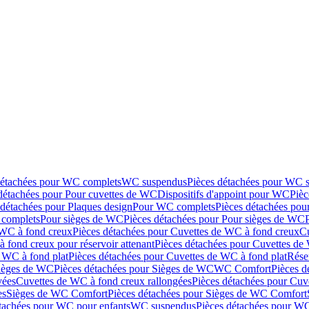
détachées pour WC complets
WC suspendus
Pièces détachées pour WC 
détachées pour Pour cuvettes de WC
Dispositifs d'appoint pour WC
Pièc
 détachées pour Plaques design
Pour WC complets
Pièces détachées po
complets
Pour sièges de WC
Pièces détachées pour Pour sièges de WC
 WC à fond creux
Pièces détachées pour Cuvettes de WC à fond creux
Cu
 fond creux pour réservoir attenant
Pièces détachées pour Cuvettes de 
 WC à fond plat
Pièces détachées pour Cuvettes de WC à fond plat
Rése
ièges de WC
Pièces détachées pour Sièges de WC
WC Comfort
Pièces 
vées
Cuvettes de WC à fond creux rallongées
Pièces détachées pour Cuv
es
Sièges de WC Comfort
Pièces détachées pour Sièges de WC Comfort
tachées pour WC pour enfants
WC suspendus
Pièces détachées pour W