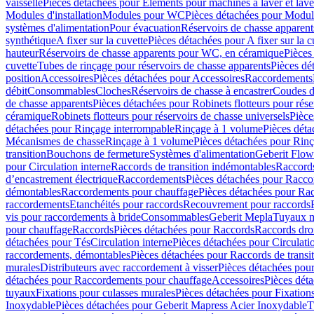
vaisselle
Pièces détachées pour Eléments pour machines à laver et lave
Modules d'installation
Modules pour WC
Pièces détachées pour Modu
systèmes d'alimentation
Pour évacuation
Réservoirs de chasse apparent
synthétique
A fixer sur la cuvette
Pièces détachées pour A fixer sur la c
hauteur
Réservoirs de chasse apparents pour WC, en céramique
Pièces
cuvette
Tubes de rinçage pour réservoirs de chasse apparents
Pièces dé
position
Accessoires
Pièces détachées pour Accessoires
Raccordements
débit
Consommables
Cloches
Réservoirs de chasse à encastrer
Coudes d
de chasse apparents
Pièces détachées pour Robinets flotteurs pour rése
céramique
Robinets flotteurs pour réservoirs de chasse universels
Pièce
détachées pour Rinçage interrompable
Rinçage à 1 volume
Pièces dét
Mécanismes de chasse
Rinçage à 1 volume
Pièces détachées pour Rin
transition
Bouchons de fermeture
Systèmes d'alimentation
Geberit Flow
pour Circulation interne
Raccords de transition indémontables
Raccords
d’encastrement électrique
Raccordements
Pièces détachées pour Racc
démontables
Raccordements pour chauffage
Pièces détachées pour Ra
raccordements
Etanchéités pour raccords
Recouvrement pour raccords
vis pour raccordements à bride
Consommables
Geberit Mepla
Tuyaux m
pour chauffage
Raccords
Pièces détachées pour Raccords
Raccords droi
détachées pour Tés
Circulation interne
Pièces détachées pour Circulati
raccordements, démontables
Pièces détachées pour Raccords de transi
murales
Distributeurs avec raccordement à visser
Pièces détachées pour
détachées pour Raccordements pour chauffage
Accessoires
Pièces dét
tuyaux
Fixations pour culasses murales
Pièces détachées pour Fixation
Inoxydable
Pièces détachées pour Geberit Mapress Acier Inoxydable
T