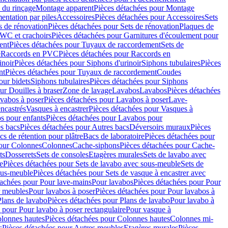
 du rinçage
Montage apparent
Pièces détachées pour Montage
entation par piles
Accessoires
Pièces détachées pour Accessoires
Sets
s de rénovation
Pièces détachées pour Sets de rénovation
Plaques de
 WC et crachoirs
Pièces détachées pour Garnitures d'écoulement pour
ent
Pièces détachées pour Tuyaux de raccordement
Sets de
e
Raccords en PVC
Pièces détachées pour Raccords en
inoir
Pièces détachées pour Siphons d'urinoir
Siphons tubulaires
Pièces
nt
Pièces détachées pour Tuyaux de raccordement
Coudes
our bidets
Siphons tubulaires
Pièces détachées pour Siphons
ur Douilles à braser
Zone de lavage
Lavabos
Lavabos
Pièces détachées
vabos à poser
Pièces détachées pour Lavabos à poser
Lave-
ncastrés
Vasques à encastrer
Pièces détachées pour Vasques à
s pour enfants
Pièces détachées pour Lavabos pour
s bacs
Pièces détachées pour Autres bacs
Déversoirs muraux
Pièces
cs de rétention pour plâtre
Bacs de laboratoire
Pièces détachées pour
pour Colonnes
Colonnes
Cache-siphons
Pièces détachées pour Cache-
ts
Dosserets
Sets de consoles
Etagères murales
Sets de lavabo avec
e
Pièces détachées pour Sets de lavabo avec sous-meuble
Sets de
ous-meuble
Pièces détachées pour Sets de vasque à encastrer avec
tachées pour Pour lave-mains
Pour lavabos
Pièces détachées pour Pour
r meubles
Pour lavabos à poser
Pièces détachées pour Pour lavabos à
Plans de lavabo
Pièces détachées pour Plans de lavabo
Pour lavabo à
 pour Pour lavabo à poser rectangulaire
Pour vasque à
lonnes hautes
Pièces détachées pour Colonnes hautes
Colonnes mi-
s
Pièces détachées pour Autres meubles
Etagères murales
Pièces