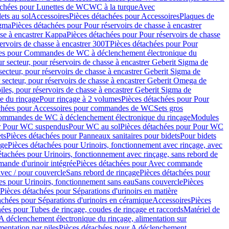
achées pour Lunettes de WC
WC à la turque
Avec
ets au sol
Accessoires
Pièces détachées pour Accessoires
Plaques de
igma
Pièces détachées pour Pour réservoirs de chasse à encastrer
sse à encastrer Kappa
Pièces détachées pour Pour réservoirs de chasse
ervoirs de chasse à encastrer 300T
Pièces détachées pour Pour
ées pour Commandes de WC à déclenchement électronique du
r secteur, pour réservoirs de chasse à encastrer Geberit Sigma de
secteur, pour réservoirs de chasse à encastrer Geberit Sigma de
 secteur, pour réservoirs de chasse à encastrer Geberit Omega de
iles, pour réservoirs de chasse à encastrer Geberit Sigma de
 du rinçage
Pour rinçage à 2 volumes
Pièces détachées pour Pour
achées pour Accessoires pour commandes de WC
Sets gros
commandes de WC à déclenchement électronique du rinçage
Modules
ur Pour WC suspendus
Pour WC au sol
Pièces détachées pour Pour WC
ts
Pièces détachées pour Panneaux sanitaires pour bidets
Pour bidets
age
Pièces détachées pour Urinoirs, fonctionnement avec rinçage, avec
étachées pour Urinoirs, fonctionnement avec rinçage, sans rebord de
nde d'urinoir intégrée
Pièces détachées pour Avec commande
avec / pour couvercle
Sans rebord de rinçage
Pièces détachées pour
es pour Urinoirs, fonctionnement sans eau
Sans couvercle
Pièces
Pièces détachées pour Séparations d'urinoirs en matière
achées pour Séparations d'urinoirs en céramique
Accessoires
Pièces
hées pour Tubes de rinçage, coudes de rinçage et raccords
Matériel de
A déclenchement électronique du rinçage, alimentation sur
mentation par piles
Pièces détachées pour A déclenchement