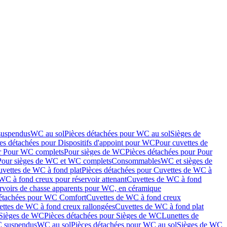
suspendus
WC au sol
Pièces détachées pour WC au sol
Sièges de
es détachées pour Dispositifs d'appoint pour WC
Pour cuvettes de
ur Pour WC complets
Pour sièges de WC
Pièces détachées pour Pour
Pour sièges de WC et WC complets
Consommables
WC et sièges de
vettes de WC à fond plat
Pièces détachées pour Cuvettes de WC à
WC à fond creux pour réservoir attenant
Cuvettes de WC à fond
rvoirs de chasse apparents pour WC, en céramique
détachées pour WC Comfort
Cuvettes de WC à fond creux
ettes de WC à fond creux rallongées
Cuvettes de WC à fond plat
Sièges de WC
Pièces détachées pour Sièges de WC
Lunettes de
C suspendus
WC au sol
Pièces détachées pour WC au sol
Sièges de WC