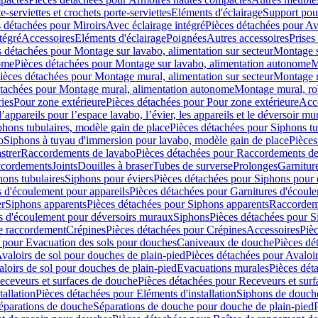
e-serviettes et crochets porte-serviettes
Eléments d'éclairage
Support pou
 détachées pour Miroirs
Avec éclairage intégré
Pièces détachées pour Av
tégré
Accessoires
Eléments d'éclairage
Poignées
Autres accessoires
Prises
s détachées pour Montage sur lavabo, alimentation sur secteur
Montage s
ome
Pièces détachées pour Montage sur lavabo, alimentation autonome
M
ièces détachées pour Montage mural, alimentation sur secteur
Montage m
étachées pour Montage mural, alimentation autonome
Montage mural, ro
ries
Pour zone extérieure
Pièces détachées pour Pour zone extérieure
Acc
ppareils pour l’espace lavabo, l’évier, les appareils et le déversoir mu
phons tubulaires, modèle gain de place
Pièces détachées pour Siphons tu
o
Siphons à tuyau d'immersion pour lavabo, modèle gain de place
Pièces
strer
Raccordements de lavabo
Pièces détachées pour Raccordements de
ccordements
Joints
Douilles à braser
Tubes de surverse
Prolonges
Garnitur
hons tubulaires
Siphons pour éviers
Pièces détachées pour Siphons pour 
s d'écoulement pour appareils
Pièces détachées pour Garnitures d'écoule
er
Siphons apparents
Pièces détachées pour Siphons apparents
Raccordem
es d'écoulement pour déversoirs muraux
Siphons
Pièces détachées pour 
e raccordement
Crépines
Pièces détachées pour Crépines
Accessoires
Piè
 pour Evacuation des sols pour douches
Caniveaux de douche
Pièces dé
valoirs de sol pour douches de plain-pied
Pièces détachées pour Avaloir
loirs de sol pour douches de plain-pied
Evacuations murales
Pièces dét
eceveurs et surfaces de douche
Pièces détachées pour Receveurs et sur
tallation
Pièces détachées pour Eléments d'installation
Siphons de douche
éparations de douche
Séparations de douche pour douche de plain-pied