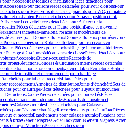
s pour Accessoires
Modules d'installation
Pièces détachées pour
ur Accessoires
Pour cloisons
Pièces détachées pour Pour cloisons
Pour
s détachées pour Réservoirs de chasse apparents pour WC, en matière
sition et mi-hauteur
Pièces détachées pour A basse position et mi-
e
A fixer sur la cuvette
Pièces détachées pour A fixer sur la
 position
Pièces détachées pour Haute position
Basse et moyenne
é
Fixations
Manchettes
Mamelons, rosaces et modérateurs de
es détachées pour Robinets flotteurs
Robinets flotteurs pour réservoirs
ue
Pièces détachées pour Robinets flotteurs pour réservoirs en
Cloches
Pièces détachées pour Cloches
Rinçage interrompable
Pièces
our Rinçage à 2 volumes
Mécanismes de chasse
Pièces détachées pour
2 volumes
Accessoires
Butons-poussoirs
Raccords de
rds droits
Réductions
Coudes
Tés
Circulation interne
Pièces détachées
cords de transition et raccordements, démontables
Fermetures
Boîtiers
ccords de transition et raccordements pour chauffage,
s
Etanchéités pour tubes et raccords
Etanchéités pour
 pour raccordements
Armoires de distribution
Joints d’étanchéité
Sets de
ouches pour chauffage
Pièces détachées pour Tuyaux multicouches
our Réductions
Coudes
Pièces détachées pour Coudes
Tés
Pièces
ccords de transition indémontables
Raccords de transition et
rmetures
Culasses murales
Pièces détachées pour Culasses
achées pour Tés pour chauffage
Raccordements pour chauffage
Pièces
tuyaux et raccords
Etanchements pour culasses murales
Fixations pour
ents à bride
Geberit Mapress Acier Inoxydable
Geberit Mapress Acier
çons de tuyau
Manchons
Pièces détachées pour