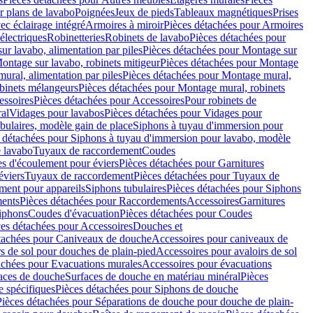
r plans de lavabo
Poignées
Jeux de pieds
Tableaux magnétiques
Prises
ec éclairage intégré
Armoires à miroir
Pièces détachées pour Armoires
 électriques
Robinetteries
Robinets de lavabo
Pièces détachées pour
ur lavabo, alimentation par piles
Pièces détachées pour Montage sur
ontage sur lavabo, robinets mitigeur
Pièces détachées pour Montage
ural, alimentation par piles
Pièces détachées pour Montage mural,
binets mélangeurs
Pièces détachées pour Montage mural, robinets
essoires
Pièces détachées pour Accessoires
Pour robinets de
ral
Vidages pour lavabos
Pièces détachées pour Vidages pour
bulaires, modèle gain de place
Siphons à tuyau d'immersion pour
 détachées pour Siphons à tuyau d'immersion pour lavabo, modèle
 lavabo
Tuyaux de raccordement
Coudes
es d'écoulement pour éviers
Pièces détachées pour Garnitures
éviers
Tuyaux de raccordement
Pièces détachées pour Tuyaux de
ment pour appareils
Siphons tubulaires
Pièces détachées pour Siphons
ents
Pièces détachées pour Raccordements
Accessoires
Garnitures
Siphons
Coudes d'évacuation
Pièces détachées pour Coudes
ces détachées pour Accessoires
Douches et
tachées pour Caniveaux de douche
Accessoires pour caniveaux de
s de sol pour douches de plain-pied
Accessoires pour avaloirs de sol
achées pour Evacuations murales
Accessoires pour évacuations
faces de douche
Surfaces de douche en matériau minéral
Pièces
 spécifiques
Pièces détachées pour Siphons de douche
Pièces détachées pour Séparations de douche pour douche de plain-