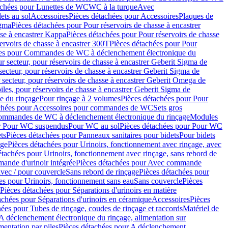
achées pour Lunettes de WC
WC à la turque
Avec
ets au sol
Accessoires
Pièces détachées pour Accessoires
Plaques de
igma
Pièces détachées pour Pour réservoirs de chasse à encastrer
sse à encastrer Kappa
Pièces détachées pour Pour réservoirs de chasse
ervoirs de chasse à encastrer 300T
Pièces détachées pour Pour
ées pour Commandes de WC à déclenchement électronique du
r secteur, pour réservoirs de chasse à encastrer Geberit Sigma de
secteur, pour réservoirs de chasse à encastrer Geberit Sigma de
 secteur, pour réservoirs de chasse à encastrer Geberit Omega de
iles, pour réservoirs de chasse à encastrer Geberit Sigma de
 du rinçage
Pour rinçage à 2 volumes
Pièces détachées pour Pour
achées pour Accessoires pour commandes de WC
Sets gros
commandes de WC à déclenchement électronique du rinçage
Modules
ur Pour WC suspendus
Pour WC au sol
Pièces détachées pour Pour WC
ts
Pièces détachées pour Panneaux sanitaires pour bidets
Pour bidets
age
Pièces détachées pour Urinoirs, fonctionnement avec rinçage, avec
étachées pour Urinoirs, fonctionnement avec rinçage, sans rebord de
nde d'urinoir intégrée
Pièces détachées pour Avec commande
avec / pour couvercle
Sans rebord de rinçage
Pièces détachées pour
es pour Urinoirs, fonctionnement sans eau
Sans couvercle
Pièces
Pièces détachées pour Séparations d'urinoirs en matière
achées pour Séparations d'urinoirs en céramique
Accessoires
Pièces
hées pour Tubes de rinçage, coudes de rinçage et raccords
Matériel de
A déclenchement électronique du rinçage, alimentation sur
mentation par piles
Pièces détachées pour A déclenchement