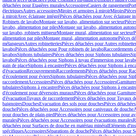
détachées pour Etagères murales
Accessoires
Casiers de rangement
Port
électriques
Autres accessoires
Miroirs et armoires à miroir
Miroirs
Pièces
à miroir
Avec éclairage intégré
Pièces détachées pour Avec éclairage in
Robinets de lavabo
Montage sur lavabo, alimentation sur secteur
Pièce
lavabo, alimentation par piles
Montage sur lavabo, alimentation auton
sur lavabo, robinets mitigeur
Montage mural, alimentation sur secteur
P
alimentation par piles
Montage mural, alimentation autonome
Pièces d
mélangeurs
Autres robinetteries
Pièces détachées pour Autres robinette
lavabo
Pièces détachées pour Pour robinets de lavabo
Raccordements d’a
lavabos
Siphons tubulaires
Pièces détachées pour Siphons tubulaires
Si
lavabo
Pièces détachées pour Siphons à tuyau d'immersion pour lavab
gain de place
Siphons à encastrer
Pièces détachées pour Siphons à enca
d'évacuation
Recouvrements
Raccordements
Pièces détachées pour Ra
d'écoulement pour éviers
Siphons tubulaires
Pièces détachées pour Sip
raccordement
Accessoires
Pièces détachées pour Accessoires
Garniture
tubulaires
Siphons à encastrer
Pièces détachées pour Siphons à encastr
d'écoulement pour déversoirs muraux
Pièces détachées pour Garnitur
d'évacuation
Tuyaux de raccordement
Pièces détachées pour Tuyaux d
baignoires
Douches
Evacuation des sols pour douches
Pièces détachées
douche
Pièces détachées pour Accessoires pour caniveaux de douche
A
pour douches de plain-pied
Pièces détachées pour Accessoires pour ava
murales
Pièces détachées pour Accessoires pour évacuations murales
R
détachées pour Surfaces de douche en matériau minéral
Eléments d'ins
spécifiques
Accessoires
Séparations de douche
Pièces détachées pour S