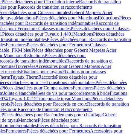
e
Pièces détachées pour Circulation interne
Raccords de transition
hées pour Raccords de transition et raccordements,
èces détachées pour Culasses murales
Geberit Mapress Acier
de tuyau
Manchons
Pièces détachées pour Manchons
Réductions
Pièces
étachées pour Raccords de transition indémontables
Raccords de
hées pour Fermetures
Culasses murales
Pièces détachées pour Culasses
1
Pièces détachées pour Tuyaux 1.4401
Manchons
Pièces détachées
transition indémontables
Pièces détachées pour Raccords de transition
les
Fermetures
Pièces détachées pour Fermetures
Culasses
ydable, FKM bleu
Pièces détachées pour Geberit Mapress Acier
our Manchons
Réductions
Pièces détachées pour
ccords de transition indémontables
Raccords de transition et
rmetures
Traversées
Accessoires pour Geberit Mapress Acier
 et raccords
Fixations pour tuyaux
Fixations pour culasses
Therm
Tuyaux Therm
Raccords
Pièces détachées pour
ièces détachées pour Tés
Transitions indémontables
Pièces détachées
s
Pièces détachées pour Compensateurs
Fermetures
Pièces détachées
rm
Joints d'étanchéité
Sets de vis pour raccordements à bride
Fixations
0034
Tuyaux 1.0215
Tronçons de tuyau
Manchons
Pièces détachées
 croix
Pièces détachées pour Raccords en croix
Raccords de transition
hées pour Raccords de transition et raccordements,
e
Pièces détachées pour Raccordements pour chauffage
Geberit
 de tuyau
Manchons
Pièces détachées pour
ition indémontables
Pièces détachées pour Raccords de transition
les
Fermetures
Pièces détachées pour Fermetures
Accessoires pour