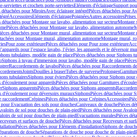
e-serviettes et crochets porte-serviettes
Eléments d'éclairage
Support pou
 détachées pour Miroirs
Avec éclairage intégré
Pièces détachées pour Av
tégré
Accessoires
Eléments d'éclairage
Poignées
Autres accessoires
Prises
s détachées pour Montage sur lavabo, alimentation sur secteur
Montage s
ome
Pièces détachées pour Montage sur lavabo, alimentation autonome
M
ièces détachées pour Montage mural, alimentation sur secteur
Montage m
étachées pour Montage mural, alimentation autonome
Montage mural, ro
ries
Pour zone extérieure
Pièces détachées pour Pour zone extérieure
Acc
ppareils pour l’espace lavabo, l’évier, les appareils et le déversoir mu
phons tubulaires, modèle gain de place
Pièces détachées pour Siphons tu
o
Siphons à tuyau d'immersion pour lavabo, modèle gain de place
Pièces
strer
Raccordements de lavabo
Pièces détachées pour Raccordements de
ccordements
Joints
Douilles à braser
Tubes de surverse
Prolonges
Garnitur
hons tubulaires
Siphons pour éviers
Pièces détachées pour Siphons pour 
s d'écoulement pour appareils
Pièces détachées pour Garnitures d'écoule
er
Siphons apparents
Pièces détachées pour Siphons apparents
Raccordem
es d'écoulement pour déversoirs muraux
Siphons
Pièces détachées pour 
e raccordement
Crépines
Pièces détachées pour Crépines
Accessoires
Piè
 pour Evacuation des sols pour douches
Caniveaux de douche
Pièces dé
valoirs de sol pour douches de plain-pied
Pièces détachées pour Avaloir
loirs de sol pour douches de plain-pied
Evacuations murales
Pièces dét
eceveurs et surfaces de douche
Pièces détachées pour Receveurs et sur
tallation
Pièces détachées pour Eléments d'installation
Siphons de douche
éparations de douche
Séparations de douche pour douche de plain-pied