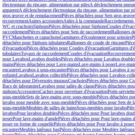
électronique du rinçage, alimentation par piles
A déclenchement pneum
apparent
A déclenchement électronique du rinçage, alimentation par pi
gros œuvre et de remplacement
Pièces détachées pour Sets gros œuvr
recouvrement
Autres accessoires
Aides à la commande
Raccordements a
WC et crachoirs
Siphons
Pièces détachées pour Siphons
Coudes d'évac
raccordement
Pièces détachées pour Sets de raccordement
Rallonges d
PVC
Manchettes et capuchons
Garnitures d'écoulement pour urinoirs
P
détachées pour Siphons tubulaires
Rallonges de coude de rinçage
Pièce
d'évacuation
Pièces détachées pour Coudes d'évacuation
Garnitures d'
tubulaires
Tuyaux de raccordement
Coudes d'évacuation
Recouvrement
pour Lavabos
Lavabos doubles
Pièces détachées pour Lavabos double
mains
Pièces détachées pour Lave-mains
Lave-mains à poser
Lave-main
encastrer
Lavabos à sous-encastrer
Pièces détachées pour Lavabos à so
enfants
Lavabos
Lavabos collectifs
Pièces détachées pour Lavabos colle
détachées pour Déversoirs muraux
Crachoirs
Pièces détachées pour Cr
Bacs de laboratoire
Lavabos pour salles de classe
Pièces détachées pou
siphons
Accessoires
Caches pour ouverture d'évacuation
Porte-serviette
sous-meuble
Sets de lave-mains avec sous-meuble
Pièces détachées po
lavabo pour meuble avec sous-meuble
Pièces détachées pour Sets de
sous-meuble
Meubles de salles de bains
Sous-meubles pour lavabo
Pièc
lavabos
Pour lavabos doubles
Pièces détachées pour Pour lavabos dou
poser
Pour lave-mains d'angle
Pièces détachées pour Pour lave-mains d
poser en forme de coupelle
Pièces détachées pour Pour lavabo à poser
encastrer
Meubles latéraux bas
Pièces détachées pour Meubles latéraux
hautes
Pièces détachées pour Colonnes mi-hautes
Armoires hautes com