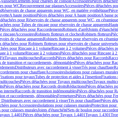
-vaisselle
Eléments pour charges de console
Accessoires
Pièces détachée
les pour WC
Recouvrement par plaques
Accessoires
Pièces détachées po
s
Réservoirs de chasse apparents pour WC, en matière synthétique
Pièce
uvette
A haute position
Pièces détachées pour A haute position
A basse po
 détachées pour Réservoirs de chasse apparents pour WC, en céramiqu
tachées pour Tubes de rinçage pour réservoirs de chasse apparents
Haute
Pièces détachées pour Raccordements
Robinets d'arrêt
Joints d'étanchéit
e rinçage
Accessoires
Robinets flotteurs et cloches
Robinets flotteurs
Pièc
rvoirs de chasse apparents
Robinets flotteurs pour réservoirs en céramiq
s détachées pour Robinets flotteurs pour réservoirs de chasse universels
achées pour Rinçage à 1 volume
Rinçage à 2 volumes
Pièces détachées p
çage à 1 volume
Rinçage à 2 volumes
Pièces détachées pour Rinçage à 
Fit
Tuyaux multicouches
Raccords
Pièces détachées pour Raccords
Racco
 de transition et raccordements, démontables
Pièces détachées pour Rac
ordements
Distributeurs avec raccordement à visser
Tés pour chauffage
Ra
ccordements pour chauffage
Accessoires
Isolations pour culasses murale
Fixations pour tuyaux
Tubes de protection et aides à l'insertion
Fixations
ulticouches
Pièces détachées pour Tuyaux multicouches
Tuyaux multic
ts
Pièces détachées pour Raccords droits
Réductions
Pièces détachées p
on interne
Raccords de transition indémontables
Pièces détachées pour Ra
tion et raccordements, démontables
Fermetures
Pièces détachées pour Fe
 Distributeurs avec raccordement à visser
Tés pour chauffage
Pièces dét
achées pour Accessoires
Isolations pour culasses murales
Protection pour 
s pour culasses murales
Joints d'étanchéité
Sets de boulon pour raccordem
uyaux 1.4401
Pièces détachées pour Tuyaux 1.4401
Tuyaux 1.4301
Tron