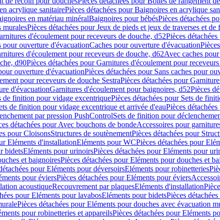
t de recoin pour douches
Pièces détachées pour Boîtes de rangement d
en acrylique sanitaire
Pièces détachées pour Baignoires en acrylique sani
ignoires en matériau minéral
Baignoires pour bébés
Pièces détachées po
ns murales
Pièces détachées pour Jeux de pieds et jeux de traverses et de 
arnitures d'écoulement pour receveurs de douche, d52
Pièces détachées
 pour ouverture d'évacuation
Caches pour ouverture d'évacuation
Pièces
rnitures d'écoulement pour receveurs de douche, d62
Avec caches pour 
uche, d90
Pièces détachées pour Garnitures d'écoulement pour receveur
pour ouverture d'évacuation
Pièces détachées pour Sans caches pour ouv
lement pour receveurs de douche Sestra
Pièces détachées pour Garniture
ure d'évacuation
Garnitures d'écoulement pour baignoires, d52
Pièces dé
s de finition pour vidage excentrique
Pièces détachées pour Sets de finit
ets de finition pour vidage excentrique et arrivée d'eau
Pièces détachées 
lenchement par pression PushControl
Sets de finition pour déclencheme
ces détachées pour Avec bouchons de bonde
Accessoires pour garniture
es pour Cloisons
Structures de soutènement
Pièces détachées pour Struc
r Eléments d'installation
Eléments pour WC
Pièces détachées pour El
r bidets
Eléments pour urinoirs
Pièces détachées pour Eléments pour uri
uches et baignoires
Pièces détachées pour Eléments pour douches et ba
détachées pour Eléments pour déversoirs
Eléments pour robinetteries
Piè
éments pour éviers
Pièces détachées pour Eléments pour éviers
Accessoi
olation acoustique
Recouvrement par plaques
Eléments d'installation
Pièce
chées pour Eléments pour lavabos
Eléments pour bidets
Pièces détachées
murale
Pièces détachées pour Eléments pour douches avec évacuation m
éments pour robinetteries et appareils
Pièces détachées pour Eléments pou