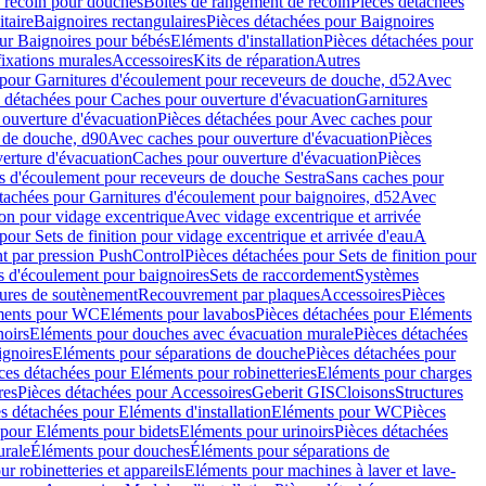
e recoin pour douches
Boîtes de rangement de recoin
Pièces détachées
taire
Baignoires rectangulaires
Pièces détachées pour Baignoires
ur Baignoires pour bébés
Eléments d'installation
Pièces détachées pour
fixations murales
Accessoires
Kits de réparation
Autres
 pour Garnitures d'écoulement pour receveurs de douche, d52
Avec
 détachées pour Caches pour ouverture d'évacuation
Garnitures
ouverture d'évacuation
Pièces détachées pour Avec caches pour
s de douche, d90
Avec caches pour ouverture d'évacuation
Pièces
erture d'évacuation
Caches pour ouverture d'évacuation
Pièces
s d'écoulement pour receveurs de douche Sestra
Sans caches pour
tachées pour Garnitures d'écoulement pour baignoires, d52
Avec
ion pour vidage excentrique
Avec vidage excentrique et arrivée
pour Sets de finition pour vidage excentrique et arrivée d'eau
A
nt par pression PushControl
Pièces détachées pour Sets de finition pour
s d'écoulement pour baignoires
Sets de raccordement
Systèmes
tures de soutènement
Recouvrement par plaques
Accessoires
Pièces
éments pour WC
Eléments pour lavabos
Pièces détachées pour Eléments
noirs
Eléments pour douches avec évacuation murale
Pièces détachées
ignoires
Eléments pour séparations de douche
Pièces détachées pour
ces détachées pour Eléments pour robinetteries
Eléments pour charges
res
Pièces détachées pour Accessoires
Geberit GIS
Cloisons
Structures
s détachées pour Eléments d'installation
Eléments pour WC
Pièces
 pour Eléments pour bidets
Eléments pour urinoirs
Pièces détachées
urale
Éléments pour douches
Éléments pour séparations de
r robinetteries et appareils
Eléments pour machines à laver et lave-