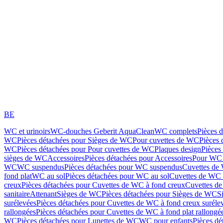
BE
WC et urinoirs
WC-douches Geberit AquaClean
WC complets
Pièces 
WC
Pièces détachées pour Sièges de WC
Pour cuvettes de WC
Pièces 
WC
Pièces détachées pour Pour cuvettes de WC
Plaques design
Pièces
sièges de WC
Accessoires
Pièces détachées pour Accessoires
Pour WC 
WC
WC suspendus
Pièces détachées pour WC suspendus
Cuvettes de
fond plat
WC au sol
Pièces détachées pour WC au sol
Cuvettes de WC à
creux
Pièces détachées pour Cuvettes de WC à fond creux
Cuvettes de
sanitaire
Attenant
Sièges de WC
Pièces détachées pour Sièges de WC
S
surélevées
Pièces détachées pour Cuvettes de WC à fond creux suréle
rallongées
Pièces détachées pour Cuvettes de WC à fond plat rallongé
WC
Pièces détachées pour Lunettes de WC
WC pour enfants
Pièces dé