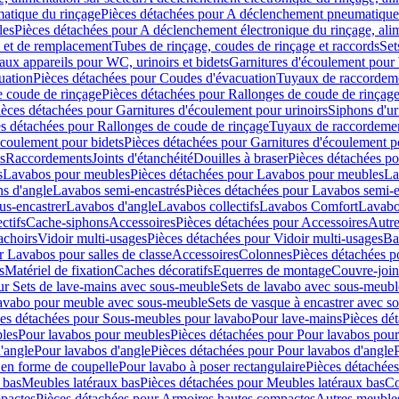
atique du rinçage
Pièces détachées pour A déclenchement pneumatique
les
Pièces détachées pour A déclenchement électronique du rinçage, alim
e et de remplacement
Tubes de rinçage, coudes de rinçage et raccords
Set
ux appareils pour WC, urinoirs et bidets
Garnitures d'écoulement pour
uation
Pièces détachées pour Coudes d'évacuation
Tuyaux de raccordem
e coude de rinçage
Pièces détachées pour Rallonges de coude de rinçag
ièces détachées pour Garnitures d'écoulement pour urinoirs
Siphons d'ur
s détachées pour Rallonges de coude de rinçage
Tuyaux de raccordeme
écoulement pour bidets
Pièces détachées pour Garnitures d'écoulement p
s
Raccordements
Joints d'étanchéité
Douilles à braser
Pièces détachées po
s
Lavabos pour meubles
Pièces détachées pour Lavabos pour meubles
La
s d'angle
Lavabos semi-encastrés
Pièces détachées pour Lavabos semi-e
us-encastrer
Lavabos d'angle
Lavabos collectifs
Lavabos Comfort
Lavabo
ctifs
Cache-siphons
Accessoires
Pièces détachées pour Accessoires
Autre
achoirs
Vidoir multi-usages
Pièces détachées pour Vidoir multi-usages
Ba
r Lavabos pour salles de classe
Accessoires
Colonnes
Pièces détachées 
s
Matériel de fixation
Caches décoratifs
Equerres de montage
Couvre-join
ur Sets de lave-mains avec sous-meuble
Sets de lavabo avec sous-meubl
 lavabo pour meuble avec sous-meuble
Sets de vasque à encastrer avec s
es détachées pour Sous-meubles pour lavabo
Pour lave-mains
Pièces dé
bles
Pour lavabos pour meubles
Pièces détachées pour Pour lavabos pou
'angle
Pour lavabos d'angle
Pièces détachées pour Pour lavabos d'angle
 en forme de coupelle
Pour lavabo à poser rectangulaire
Pièces détachées
 bas
Meubles latéraux bas
Pièces détachées pour Meubles latéraux bas
Co
pactes
Pièces détachées pour Armoires hautes compactes
Autres meuble