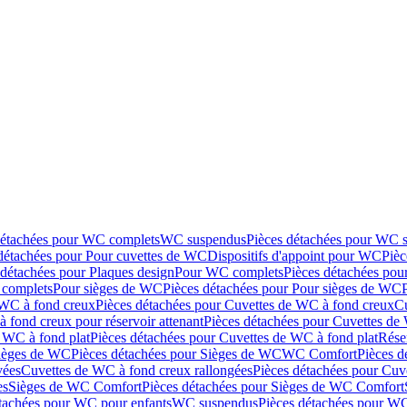
détachées pour WC complets
WC suspendus
Pièces détachées pour WC 
détachées pour Pour cuvettes de WC
Dispositifs d'appoint pour WC
Pièc
 détachées pour Plaques design
Pour WC complets
Pièces détachées po
complets
Pour sièges de WC
Pièces détachées pour Pour sièges de WC
 WC à fond creux
Pièces détachées pour Cuvettes de WC à fond creux
Cu
 fond creux pour réservoir attenant
Pièces détachées pour Cuvettes de 
 WC à fond plat
Pièces détachées pour Cuvettes de WC à fond plat
Rése
ièges de WC
Pièces détachées pour Sièges de WC
WC Comfort
Pièces 
vées
Cuvettes de WC à fond creux rallongées
Pièces détachées pour Cuv
es
Sièges de WC Comfort
Pièces détachées pour Sièges de WC Comfort
tachées pour WC pour enfants
WC suspendus
Pièces détachées pour W