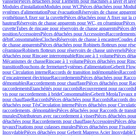
vaisselle
Pièces détachées pour Eléments pour machines à laver et lave
Modules d'installation
Modules pour WC
Pièces détachées pour Modu
systèmes d'alimentation
Pour évacuation
Réservoirs de chasse apparent
synthétique
A fixer sur la cuvette
Pièces détachées pour A fixer sur la c
hauteur
Réservoirs de chasse apparents pour WC, en céramique
Pièces
cuvette
Tubes de rinçage pour réservoirs de chasse apparents
Pièces dé
position
Accessoires
Pièces détachées pour Accessoires
Raccordements
débit
Consommables
Cloches
Réservoirs de chasse à encastrer
Coudes d
de chasse apparents
Pièces détachées pour Robinets flotteurs pour rése
céramique
Robinets flotteurs pour réservoirs de chasse universels
Pièce
détachées pour Rinçage interrompable
Rinçage à 1 volume
Pièces dét
Mécanismes de chasse
Rinçage à 1 volume
Pièces détachées pour Rin
transition
Bouchons de fermeture
Systèmes d'alimentation
Geberit Flow
pour Circulation interne
Raccords de transition indémontables
Raccords
d’encastrement électrique
Raccordements
Pièces détachées pour Racc
démontables
Raccordements pour chauffage
Pièces détachées pour Ra
raccordements
Etanchéités pour raccords
Recouvrement pour raccords
vis pour raccordements à bride
Consommables
Geberit Mepla
Tuyaux m
pour chauffage
Raccords
Pièces détachées pour Raccords
Raccords droi
détachées pour Tés
Circulation interne
Pièces détachées pour Circulati
raccordements, démontables
Pièces détachées pour Raccords de transi
murales
Distributeurs avec raccordement à visser
Pièces détachées pour
détachées pour Raccordements pour chauffage
Accessoires
Pièces dét
tuyaux
Fixations pour culasses murales
Pièces détachées pour Fixation
Inoxydable
Pièces détachées pour Geberit Mapress Acier Inoxydable
T