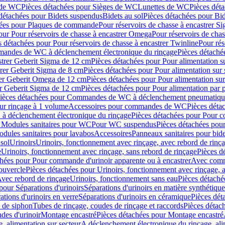
 de WC
Pièces détachées pour Sièges de WC
Lunettes de WC
Pièces dét
détachées pour Bidets suspendus
Bidets au sol
Pièces détachées pour Bid
hées pour Plaques de commande
Pour réservoirs de chasse à encastrer S
our Pour réservoirs de chasse à encastrer Omega
Pour réservoirs de cha
s détachées pour Pour réservoirs de chasse à encastrer Twinline
Pour rés
andes de WC à déclenchement électronique du rinçage
Pièces détach
astrer Geberit Sigma de 12 cm
Pièces détachées pour Pour alimentation su
strer Geberit Sigma de 8 cm
Pièces détachées pour Pour alimentation sur 
trer Geberit Omega de 12 cm
Pièces détachées pour Pour alimentation sur
rer Geberit Sigma de 12 cm
Pièces détachées pour Pour alimentation par p
ièces détachées pour Commandes de WC à déclenchement pneumatique
ur rinçage à 1 volume
Accessoires pour commandes de WC
Pièces dét
 déclenchement électronique du rinçage
Pièces détachées pour Pour 
r Modules sanitaires pour WC
Pour WC suspendus
Pièces détachées po
dules sanitaires pour lavabos
Accessoires
Panneaux sanitaires pour bide
sol
Urinoirs
Urinoirs, fonctionnement avec rinçage, avec rebord de rinç
e
Urinoirs, fonctionnement avec rinçage, sans rebord de rinçage
Pièces d
chées pour Pour commande d'urinoir apparente ou à encastrer
Avec comma
ouvercle
Pièces détachées pour Urinoirs, fonctionnement avec rinçage, 
Avec rebord de rinçage
Urinoirs, fonctionnement sans eau
Pièces détaché
pour Séparations d'urinoirs
Séparations d'urinoirs en matière synthétique
tions d'urinoirs en verre
Séparations d'urinoirs en céramique
Pièces dét
s de siphon
Tubes de rinçage, coudes de rinçage et raccords
Pièces détac
es d'urinoir
Montage encastré
Pièces détachées pour Montage encastré
, alimentation sur secteur
A déclenchement électronique du rinçage, ali