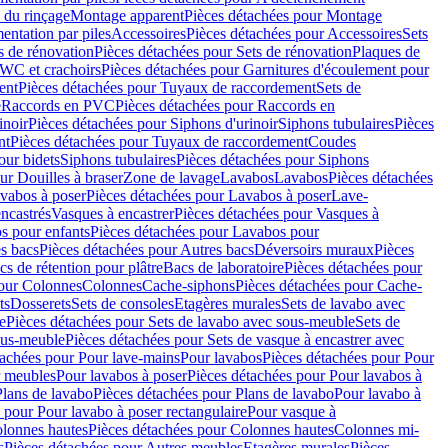
 du rinçage
Montage apparent
Pièces détachées pour Montage
entation par piles
Accessoires
Pièces détachées pour Accessoires
Sets
s de rénovation
Pièces détachées pour Sets de rénovation
Plaques de
 WC et crachoirs
Pièces détachées pour Garnitures d'écoulement pour
ent
Pièces détachées pour Tuyaux de raccordement
Sets de
e
Raccords en PVC
Pièces détachées pour Raccords en
inoir
Pièces détachées pour Siphons d'urinoir
Siphons tubulaires
Pièces
nt
Pièces détachées pour Tuyaux de raccordement
Coudes
our bidets
Siphons tubulaires
Pièces détachées pour Siphons
ur Douilles à braser
Zone de lavage
Lavabos
Lavabos
Pièces détachées
vabos à poser
Pièces détachées pour Lavabos à poser
Lave-
ncastrés
Vasques à encastrer
Pièces détachées pour Vasques à
s pour enfants
Pièces détachées pour Lavabos pour
s bacs
Pièces détachées pour Autres bacs
Déversoirs muraux
Pièces
cs de rétention pour plâtre
Bacs de laboratoire
Pièces détachées pour
pour Colonnes
Colonnes
Cache-siphons
Pièces détachées pour Cache-
ts
Dosserets
Sets de consoles
Etagères murales
Sets de lavabo avec
e
Pièces détachées pour Sets de lavabo avec sous-meuble
Sets de
ous-meuble
Pièces détachées pour Sets de vasque à encastrer avec
tachées pour Pour lave-mains
Pour lavabos
Pièces détachées pour Pour
r meubles
Pour lavabos à poser
Pièces détachées pour Pour lavabos à
Plans de lavabo
Pièces détachées pour Plans de lavabo
Pour lavabo à
 pour Pour lavabo à poser rectangulaire
Pour vasque à
lonnes hautes
Pièces détachées pour Colonnes hautes
Colonnes mi-
s
Pièces détachées pour Autres meubles
Etagères murales
Pièces