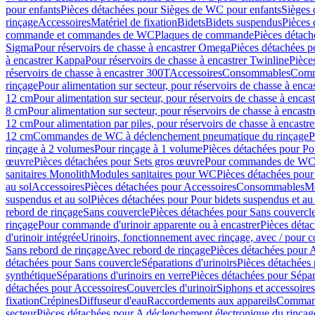
pour enfants
Pièces détachées pour Sièges de WC pour enfants
Sièges
rinçage
Accessoires
Matériel de fixation
Bidets
Bidets suspendus
Pièces 
commande et commandes de WC
Plaques de commande
Pièces détac
Sigma
Pour réservoirs de chasse à encastrer Omega
Pièces détachées p
à encastrer Kappa
Pour réservoirs de chasse à encastrer Twinline
Pièce
réservoirs de chasse à encastrer 300T
Accessoires
Consommables
Comm
rinçage
Pour alimentation sur secteur, pour réservoirs de chasse à enc
12 cm
Pour alimentation sur secteur, pour réservoirs de chasse à enca
8 cm
Pour alimentation sur secteur, pour réservoirs de chasse à encas
12 cm
Pour alimentation par piles, pour réservoirs de chasse à encast
12 cm
Commandes de WC à déclenchement pneumatique du rinçage
P
rinçage à 2 volumes
Pour rinçage à 1 volume
Pièces détachées pour Po
œuvre
Pièces détachées pour Sets gros œuvre
Pour commandes de WC à
sanitaires Monolith
Modules sanitaires pour WC
Pièces détachées pou
au sol
Accessoires
Pièces détachées pour Accessoires
Consommables
Mo
suspendus et au sol
Pièces détachées pour Pour bidets suspendus et au 
rebord de rinçage
Sans couvercle
Pièces détachées pour Sans couvercl
rinçage
Pour commande d'urinoir apparente ou à encastrer
Pièces déta
d'urinoir intégrée
Urinoirs, fonctionnement avec rinçage, avec / pour c
Sans rebord de rinçage
Avec rebord de rinçage
Pièces détachées pour 
détachées pour Sans couvercle
Séparations d'urinoirs
Pièces détachées 
synthétique
Séparations d'urinoirs en verre
Pièces détachées pour Sépara
détachées pour Accessoires
Couvercles d'urinoir
Siphons et accessoire
fixation
Crépines
Diffuseur d'eau
Raccordements aux appareils
Command
secteur
Pièces détachées pour A déclenchement électronique du rinçage