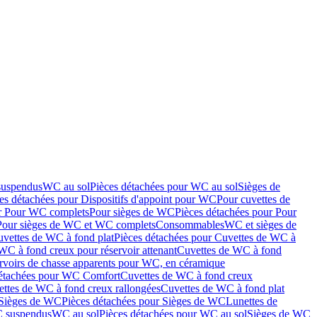
suspendus
WC au sol
Pièces détachées pour WC au sol
Sièges de
es détachées pour Dispositifs d'appoint pour WC
Pour cuvettes de
ur Pour WC complets
Pour sièges de WC
Pièces détachées pour Pour
Pour sièges de WC et WC complets
Consommables
WC et sièges de
vettes de WC à fond plat
Pièces détachées pour Cuvettes de WC à
WC à fond creux pour réservoir attenant
Cuvettes de WC à fond
rvoirs de chasse apparents pour WC, en céramique
détachées pour WC Comfort
Cuvettes de WC à fond creux
ettes de WC à fond creux rallongées
Cuvettes de WC à fond plat
Sièges de WC
Pièces détachées pour Sièges de WC
Lunettes de
C suspendus
WC au sol
Pièces détachées pour WC au sol
Sièges de WC