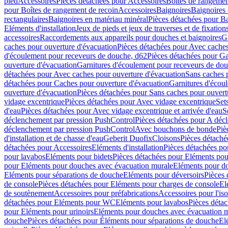
pied
Accessoires
Pièces détachées pour Accessoires
Boîtes de rangemen
pour Boîtes de rangement de recoin
Accessoires
Baignoires
Baignoires 
rectangulaires
Baignoires en matériau minéral
Pièces détachées pour Ba
Eléments d'installation
Jeux de pieds et jeux de traverses et de fixatio
accessoires
Raccordements aux appareils pour douches et baignoires
G
caches pour ouverture d'évacuation
Pièces détachées pour Avec caches
d'écoulement pour receveurs de douche, d62
Pièces détachées pour Ga
ouverture d'évacuation
Garnitures d'écoulement pour receveurs de do
détachées pour Avec caches pour ouverture d'évacuation
Sans caches 
détachées pour Caches pour ouverture d'évacuation
Garnitures d'écou
ouverture d'évacuation
Pièces détachées pour Sans caches pour ouvert
vidage excentrique
Pièces détachées pour Avec vidage excentrique
Set
d'eau
Pièces détachées pour Avec vidage excentrique et arrivée d'eau
S
déclenchement par pression PushControl
Pièces détachées pour A déc
déclenchement par pression PushControl
Avec bouchons de bonde
Piè
d'installation et de chasse d'eau
Geberit Duofix
Cloisons
Pièces détaché
détachées pour Accessoires
Eléments d'installation
Pièces détachées pou
pour lavabos
Eléments pour bidets
Pièces détachées pour Eléments pou
pour Eléments pour douches avec évacuation murale
Eléments pour do
Eléments pour séparations de douche
Eléments pour déversoirs
Pièces 
de console
Pièces détachées pour Eléments pour charges de console
El
de soutènement
Accessoires pour préfabrications
Accessoires pour l'is
détachées pour Eléments pour WC
Eléments pour lavabos
Pièces déta
pour Eléments pour urinoirs
Eléments pour douches avec évacuation 
douche
Pièces détachées pour Éléments pour séparations de douche
El