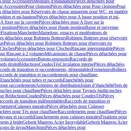
s pour Accessoires
Modules d'installation
Pièces détachées pour
ur Accessoires
Pour cloisons
Pièces détachées pour Pour cloisons
Pour
s détachées pour Réservoirs de chasse apparents pour WC, en matière
sition et mi-hauteur
Pièces détachées pour A basse position et mi-
e
A fixer sur la cuvette
Pièces détachées pour A fixer sur la
 position
Pièces détachées pour Haute position
Basse et moyenne
é
Fixations
Manchettes
Mamelons, rosaces et modérateurs de
es détachées pour Robinets flotteurs
Robinets flotteurs pour réservoirs
ue
Pièces détachées pour Robinets flotteurs pour réservoirs en
Cloches
Pièces détachées pour Cloches
Rinçage interrompable
Pièces
our Rinçage à 2 volumes
Mécanismes de chasse
Pièces détachées pour
2 volumes
Accessoires
Butons-poussoirs
Raccords de
rds droits
Réductions
Coudes
Tés
Circulation interne
Pièces détachées
cords de transition et raccordements, démontables
Fermetures
Boîtiers
ccords de transition et raccordements pour chauffage,
s
Etanchéités pour tubes et raccords
Etanchéités pour
 pour raccordements
Armoires de distribution
Joints d’étanchéité
Sets de
ouches pour chauffage
Pièces détachées pour Tuyaux multicouches
our Réductions
Coudes
Pièces détachées pour Coudes
Tés
Pièces
ccords de transition indémontables
Raccords de transition et
rmetures
Culasses murales
Pièces détachées pour Culasses
achées pour Tés pour chauffage
Raccordements pour chauffage
Pièces
tuyaux et raccords
Etanchements pour culasses murales
Fixations pour
ents à bride
Geberit Mapress Acier Inoxydable
Geberit Mapress Acier
çons de tuyau
Manchons
Pièces détachées pour