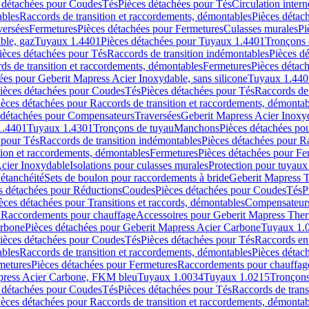
 détachées pour Coudes
Tés
Pièces détachées pour Tés
Circulation intern
ables
Raccords de transition et raccordements, démontables
Pièces détac
versées
Fermetures
Pièces détachées pour Fermetures
Culasses murales
Pi
ble, gaz
Tuyaux 1.4401
Pièces détachées pour Tuyaux 1.4401
Tronçons 
ièces détachées pour Tés
Raccords de transition indémontables
Pièces d
ds de transition et raccordements, démontables
Fermetures
Pièces détac
ées pour Geberit Mapress Acier Inoxydable, sans silicone
Tuyaux 1.440
ièces détachées pour Coudes
Tés
Pièces détachées pour Tés
Raccords de 
ièces détachées pour Raccords de transition et raccordements, démontab
 détachées pour Compensateurs
Traversées
Geberit Mapress Acier Inox
1.4401
Tuyaux 1.4301
Tronçons de tuyau
Manchons
Pièces détachées p
 pour Tés
Raccords de transition indémontables
Pièces détachées pour Ra
tion et raccordements, démontables
Fermetures
Pièces détachées pour Fe
Acier Inoxydable
Isolations pour culasses murales
Protection pour tuyaux
'étanchéité
Sets de boulon pour raccordements à bride
Geberit Mapress 
s détachées pour Réductions
Coudes
Pièces détachées pour Coudes
Tés
P
èces détachées pour Transitions et raccords, démontables
Compensateur
r Raccordements pour chauffage
Accessoires pour Geberit Mapress The
arbone
Pièces détachées pour Geberit Mapress Acier Carbone
Tuyaux 1.
ièces détachées pour Coudes
Tés
Pièces détachées pour Tés
Raccords en
ables
Raccords de transition et raccordements, démontables
Pièces détac
metures
Pièces détachées pour Fermetures
Raccordements pour chauffag
apress Acier Carbone, FKM bleu
Tuyaux 1.0034
Tuyaux 1.0215
Tronçons
 détachées pour Coudes
Tés
Pièces détachées pour Tés
Raccords de trans
ièces détachées pour Raccords de transition et raccordements, démontab