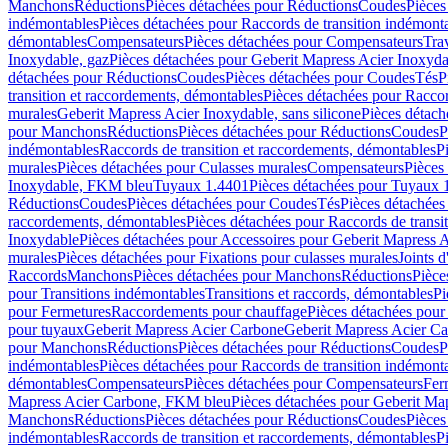
Manchons
Réductions
Pièces détachées pour Réductions
Coudes
Pièces
indémontables
Pièces détachées pour Raccords de transition indémont
démontables
Compensateurs
Pièces détachées pour Compensateurs
Tra
Inoxydable, gaz
Pièces détachées pour Geberit Mapress Acier Inoxyda
détachées pour Réductions
Coudes
Pièces détachées pour Coudes
Tés
P
transition et raccordements, démontables
Pièces détachées pour Raccor
murales
Geberit Mapress Acier Inoxydable, sans silicone
Pièces détach
pour Manchons
Réductions
Pièces détachées pour Réductions
Coudes
P
indémontables
Raccords de transition et raccordements, démontables
P
murales
Pièces détachées pour Culasses murales
Compensateurs
Pièces
Inoxydable, FKM bleu
Tuyaux 1.4401
Pièces détachées pour Tuyaux 
Réductions
Coudes
Pièces détachées pour Coudes
Tés
Pièces détachées
raccordements, démontables
Pièces détachées pour Raccords de transi
Inoxydable
Pièces détachées pour Accessoires pour Geberit Mapress 
murales
Pièces détachées pour Fixations pour culasses murales
Joints d
Raccords
Manchons
Pièces détachées pour Manchons
Réductions
Pièce
pour Transitions indémontables
Transitions et raccords, démontables
Pi
pour Fermetures
Raccordements pour chauffage
Pièces détachées pou
pour tuyaux
Geberit Mapress Acier Carbone
Geberit Mapress Acier C
pour Manchons
Réductions
Pièces détachées pour Réductions
Coudes
P
indémontables
Pièces détachées pour Raccords de transition indémont
démontables
Compensateurs
Pièces détachées pour Compensateurs
Fer
Mapress Acier Carbone, FKM bleu
Pièces détachées pour Geberit M
Manchons
Réductions
Pièces détachées pour Réductions
Coudes
Pièces
indémontables
Raccords de transition et raccordements, démontables
P