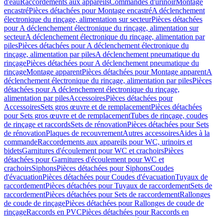
d'eau
Raccordements aux appareils
Commandes d'urinoir
Montage
encastré
Pièces détachées pour Montage encastré
A déclenchement
électronique du rinçage, alimentation sur secteur
Pièces détachées
pour A déclenchement électronique du rinçage, alimentation sur
secteur
A déclenchement électronique du rinçage, alimentation par
piles
Pièces détachées pour A déclenchement électronique du
rinçage, alimentation par piles
A déclenchement pneumatique du
rinçage
Pièces détachées pour A déclenchement pneumatique du
rinçage
Montage apparent
Pièces détachées pour Montage apparent
A
déclenchement électronique du rinçage, alimentation par piles
Pièces
détachées pour A déclenchement électronique du rinçage,
alimentation par piles
Accessoires
Pièces détachées pour
Accessoires
Sets gros œuvre et de remplacement
Pièces détachées
pour Sets gros œuvre et de remplacement
Tubes de rinçage, coudes
de rinçage et raccords
Sets de rénovation
Pièces détachées pour Sets
de rénovation
Plaques de recouvrement
Autres accessoires
Aides à la
commande
Raccordements aux appareils pour WC, urinoirs et
bidets
Garnitures d'écoulement pour WC et crachoirs
Pièces
détachées pour Garnitures d'écoulement pour WC et
crachoirs
Siphons
Pièces détachées pour Siphons
Coudes
d'évacuation
Pièces détachées pour Coudes d'évacuation
Tuyaux de
raccordement
Pièces détachées pour Tuyaux de raccordement
Sets de
raccordement
Pièces détachées pour Sets de raccordement
Rallonges
de coude de rinçage
Pièces détachées pour Rallonges de coude de
rinçage
Raccords en PVC
Pièces détachées pour Raccords en