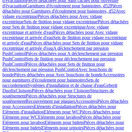
d'évacuation
Pièces détachées pour Sans caches pour ouverture
d'évacuation
Garnitures d'écoulement pour baignoires, d52
Pièces
détachées pour Garnitures d'écoulement pour baignoires, d52
Avec
vidage excentrique
Pièces détachées pour Avec vidage
excentrique
Sets de finition pour vidage excentrique
Pièces détachées
pour Sets de finition pour vidage excentrique
Avec vidage
excentrique et arrivée d'eau
Pièces détachées pour Avec vidage
excentrique et arrivée d'eau
Sets de finition pour vidage excentrique
et arrivée d'eau
Pièces détachées pour Sets de finition pour vidage
excentrique et arrivée d'eau
A déclenchement par pression
PushControl
Pièces détachées pour A déclenchement par pression
PushControl
Sets de finition pour déclenchement par pression
PushControl
Pièces détachées pour Sets de finition pour
déclenchement par pression PushControl
Avec bouchons de
bonde
Pièces détachées pour Avec bouchons de bonde
Accessoires
pour garnitures d'écoulement pour baignoires
Sets de
raccordement
Systèmes d'installation et de chasse d'eau
Geberit
Duofix
Cloisons
Pièces détachées pour Cloisons
Structures de
soutènement
Pièces détachées pour Structures de
soutènement
Recouvrement par plaques
Accessoires
Pièces détachées
pour Accessoires
Eléments d'installation
Pièces détachées pour
Eléments d'installation
Eléments pour WC
Pièces détachées pour
Eléments pour WC
Eléments pour lavabos
Pièces détachées pour
Eléments pour lavabos
Eléments pour bidets
Pièces détachées pour
Eléments pour bidets
Eléments pour urinoirs
Pièces détachées pour