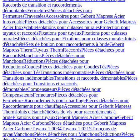
Raccords de transition et raccordements,
démontables
Fermetures
Pièces détachées pour
Fermetures
Traversées
Accessoires pour Geberit Mapress Acier
Inoxydable
Pièces détachées pour Accessoires pour Geberit Mapress
Acier Inoxydable
Isolations pour culasses murales
Protection pour
tuyaux et raccords
Fixations pour tuyaux
Fixations pour culasses
murales
Pièces détachées pour Fixations pour culasses murales
Joints
d'étanchéité
Sets de boulon pour raccordements à bride
Geberit
Mapress Therm
Tuyaux Therm
Raccords
Pièces détachées pour
Raccords
Manchons
Pièces détachées pour
Manchons
Réductions
Pièces détachées pour
Réductions
Coudes
Pièces détachées pour Coudes
Tés
Pièces
détachées pour Tés
Transitions indémontables
Pièces détachées pour
Transitions indémontables
Transitions et raccords, démontables
Pièces
détachées pour Transitions et raccords,
démontables
Compensateurs
Pièces détachées pour
Compensateurs
Fermetures
Pièces détachées pour
Fermetures
Raccordements pour chauffage
Pièces détachées pour
Raccordements pour chauffage
Accessoires pour Geberit Mapress
Therm
Joints d'étanchéité
Sets de vis pour raccordements à
bride
Fixations pour tuyaux
Geberit Mapress Acier Carbone
Geberit
Mapress Acier Carbone
Pièces détachées pour Geberit Mapress
Acier Carbone
Tuyaux 1.0034
Tuyaux 1.0215
Tronçons de
tuyau
Manchons
Pièces détachées pour Manchons
Réductions
Pièces
détachées pour Réductions
Coudes
Pièces détachées pour