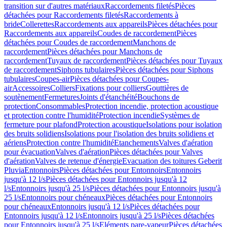
transition sur d'autres matériaux
Raccordements filetés
Pièces
détachées pour Raccordements filetés
Raccordements à
bride
Collerettes
Raccordements aux appareils
Pièces détachées pour
Raccordements aux appareils
Coudes de raccordement
Pièces
détachées pour Coudes de raccordement
Manchons de
raccordement
Pièces détachées pour Manchons de
raccordement
Tuyaux de raccordement
Pièces détachées pour Tuyaux
de raccordement
Siphons tubulaires
Pièces détachées pour Siphons
tubulaires
Coupes-air
Pièces détachées pour Coupes-
air
Accessoires
Colliers
Fixations pour colliers
Gouttières de
soutènement
Fermetures
Joints d'étanchéité
Bouchons de
protection
Consommables
Protection incendie, protection acoustique
et protection contre l'humidité
Protection incendie
Systèmes de
fermeture pour plafond
Protection acoustique
Isolations pour isolation
des bruits solidiens
Isolations pour l'isolation des bruits solidiens et
aériens
Protection contre l'humidité
Etanchements
Valves d'aération
pour évacuation
Valves d'aération
Pièces détachées pour Valves
d'aération
Valves de retenue d'énergie
Evacuation des toitures Geberit
Pluvia
Entonnoirs
Pièces détachées pour Entonnoirs
Entonnoirs
jusqu'à 12 l/s
Pièces détachées pour Entonnoirs jusqu'à 12
l/s
Entonnoirs jusqu'à 25 l/s
Pièces détachées pour Entonnoirs jusqu'à
25 l/s
Entonnoirs pour chéneaux
Pièces détachées pour Entonnoirs
pour chéneaux
Entonnoirs jusqu'à 12 l/s
Pièces détachées pour
Entonnoirs jusqu'à 12 l/s
Entonnoirs jusqu'à 25 l/s
Pièces détachées
pour Entonnoirs jusqu'à 25 l/s
Eléments pare-vapeur
Pièces détachées