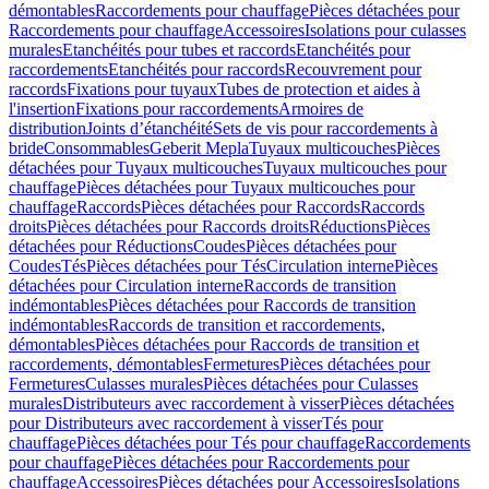
démontables
Raccordements pour chauffage
Pièces détachées pour
Raccordements pour chauffage
Accessoires
Isolations pour culasses
murales
Etanchéités pour tubes et raccords
Etanchéités pour
raccordements
Etanchéités pour raccords
Recouvrement pour
raccords
Fixations pour tuyaux
Tubes de protection et aides à
l'insertion
Fixations pour raccordements
Armoires de
distribution
Joints d’étanchéité
Sets de vis pour raccordements à
bride
Consommables
Geberit Mepla
Tuyaux multicouches
Pièces
détachées pour Tuyaux multicouches
Tuyaux multicouches pour
chauffage
Pièces détachées pour Tuyaux multicouches pour
chauffage
Raccords
Pièces détachées pour Raccords
Raccords
droits
Pièces détachées pour Raccords droits
Réductions
Pièces
détachées pour Réductions
Coudes
Pièces détachées pour
Coudes
Tés
Pièces détachées pour Tés
Circulation interne
Pièces
détachées pour Circulation interne
Raccords de transition
indémontables
Pièces détachées pour Raccords de transition
indémontables
Raccords de transition et raccordements,
démontables
Pièces détachées pour Raccords de transition et
raccordements, démontables
Fermetures
Pièces détachées pour
Fermetures
Culasses murales
Pièces détachées pour Culasses
murales
Distributeurs avec raccordement à visser
Pièces détachées
pour Distributeurs avec raccordement à visser
Tés pour
chauffage
Pièces détachées pour Tés pour chauffage
Raccordements
pour chauffage
Pièces détachées pour Raccordements pour
chauffage
Accessoires
Pièces détachées pour Accessoires
Isolations