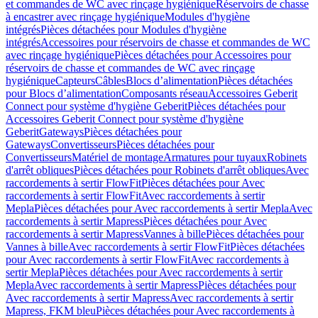
et commandes de WC avec rinçage hygiénique
Réservoirs de chasse
à encastrer avec rinçage hygiénique
Modules d'hygiène
intégrés
Pièces détachées pour Modules d'hygiène
intégrés
Accessoires pour réservoirs de chasse et commandes de WC
avec rinçage hygiénique
Pièces détachées pour Accessoires pour
réservoirs de chasse et commandes de WC avec rinçage
hygiénique
Capteurs
Câbles
Blocs d’alimentation
Pièces détachées
pour Blocs d’alimentation
Composants réseau
Accessoires Geberit
Connect pour système d'hygiène Geberit
Pièces détachées pour
Accessoires Geberit Connect pour système d'hygiène
Geberit
Gateways
Pièces détachées pour
Gateways
Convertisseurs
Pièces détachées pour
Convertisseurs
Matériel de montage
Armatures pour tuyaux
Robinets
d'arrêt obliques
Pièces détachées pour Robinets d'arrêt obliques
Avec
raccordements à sertir FlowFit
Pièces détachées pour Avec
raccordements à sertir FlowFit
Avec raccordements à sertir
Mepla
Pièces détachées pour Avec raccordements à sertir Mepla
Avec
raccordements à sertir Mapress
Pièces détachées pour Avec
raccordements à sertir Mapress
Vannes à bille
Pièces détachées pour
Vannes à bille
Avec raccordements à sertir FlowFit
Pièces détachées
pour Avec raccordements à sertir FlowFit
Avec raccordements à
sertir Mepla
Pièces détachées pour Avec raccordements à sertir
Mepla
Avec raccordements à sertir Mapress
Pièces détachées pour
Avec raccordements à sertir Mapress
Avec raccordements à sertir
Mapress, FKM bleu
Pièces détachées pour Avec raccordements à