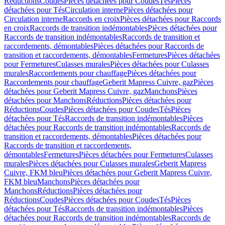
Réductions
Coudes
Pièces détachées pour Coudes
Tés
Pièces
détachées pour Tés
Circulation interne
Pièces détachées pour
Circulation interne
Raccords en croix
Pièces détachées pour Raccords
en croix
Raccords de transition indémontables
Pièces détachées pour
Raccords de transition indémontables
Raccords de transition et
raccordements, démontables
Pièces détachées pour Raccords de
transition et raccordements, démontables
Fermetures
Pièces détachées
pour Fermetures
Culasses murales
Pièces détachées pour Culasses
murales
Raccordements pour chauffage
Pièces détachées pour
Raccordements pour chauffage
Geberit Mapress Cuivre, gaz
Pièces
détachées pour Geberit Mapress Cuivre, gaz
Manchons
Pièces
détachées pour Manchons
Réductions
Pièces détachées pour
Réductions
Coudes
Pièces détachées pour Coudes
Tés
Pièces
détachées pour Tés
Raccords de transition indémontables
Pièces
détachées pour Raccords de transition indémontables
Raccords de
transition et raccordements, démontables
Pièces détachées pour
Raccords de transition et raccordements,
démontables
Fermetures
Pièces détachées pour Fermetures
Culasses
murales
Pièces détachées pour Culasses murales
Geberit Mapress
Cuivre, FKM bleu
Pièces détachées pour Geberit Mapress Cuivre,
FKM bleu
Manchons
Pièces détachées pour
Manchons
Réductions
Pièces détachées pour
Réductions
Coudes
Pièces détachées pour Coudes
Tés
Pièces
détachées pour Tés
Raccords de transition indémontables
Pièces
détachées pour Raccords de transition indémontables
Raccords de