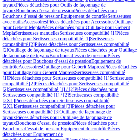
tuyaux
Pièces détachées pour Outils de façonnage de
tuyaux
Bouchons d’essai de pression
Pièces détachées pour
Bouchons d’essai de pression
Equipement de contrôle
Sertisseuses
avec outils
Accessoires
Pièces détachées pour Accessoires
Outillage
pour Geberit Mepla
Pièces détachées pour Outillage pour Geberit
Mepla
Sertisseuses manuelles
Sertisseuses compatibilité [1]
Pièces
détachées pour Sertisseuses compatibilité [1]
Sertisseuses
compatibilité [2]
Pièces détachées pour Sertisseuses compatibilité
[2]
Outillage de façonnage de tuyaux
Pièces détachées pour Outillage
de façonnage de tuyaux
Bouchons d’essai de pression
Pièces
détachées pour Bouchons d’essai de pression
Equipement de
contrôle
Accessoires
Outillage pour Geberit Mapress
Pièces détachées
pour Outillage pour Geberit Mapress
Sertisseuses compatibilité
[1]
Pièces détachées pour Sertisseuses compatibilité [1]
Sertisseuses
compatibilité [2]
Pièces détachées pour Sertisseuses compatibilité
[2]
Sertisseuses compatibilité [1] / [2]
Pièces détachées pour
Sertisseuses compatibilité [1] / [2]
Sertisseuses compatibilité
[2XL]
Pièces détachées pour Sertisseuses compatibilité
[2XL]
Sertisseuses compatibilité [3]
Pièces détachées pour
Sertisseuses compatibilité [3]
Outillage de façonnage de
tuyaux
Pièces détachées pour Outillage de façonnage de
tuyaux
Bouchons d’essai de pression
Pièces détachées pour
Bouchons d’essai de pression
Equipement de contrôle
Pièces
détachées pour Equipement de
contrôle
Accessoires
Sertisseuses
Pièces détachées pour