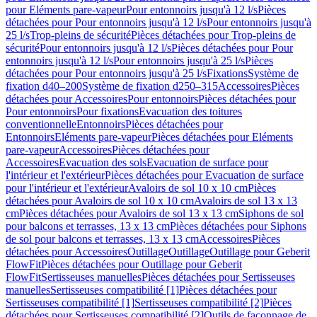
pour Eléments pare-vapeur
Pour entonnoirs jusqu'à 12 l/s
Pièces
détachées pour Pour entonnoirs jusqu'à 12 l/s
Pour entonnoirs jusqu'à
25 l/s
Trop-pleins de sécurité
Pièces détachées pour Trop-pleins de
sécurité
Pour entonnoirs jusqu'à 12 l/s
Pièces détachées pour Pour
entonnoirs jusqu'à 12 l/s
Pour entonnoirs jusqu'à 25 l/s
Pièces
détachées pour Pour entonnoirs jusqu'à 25 l/s
Fixations
Système de
fixation d40–200
Système de fixation d250–315
Accessoires
Pièces
détachées pour Accessoires
Pour entonnoirs
Pièces détachées pour
Pour entonnoirs
Pour fixations
Evacuation des toitures
conventionnelle
Entonnoirs
Pièces détachées pour
Entonnoirs
Eléments pare-vapeur
Pièces détachées pour Eléments
pare-vapeur
Accessoires
Pièces détachées pour
Accessoires
Evacuation des sols
Evacuation de surface pour
l'intérieur et l'extérieur
Pièces détachées pour Evacuation de surface
pour l'intérieur et l'extérieur
Avaloirs de sol 10 x 10 cm
Pièces
détachées pour Avaloirs de sol 10 x 10 cm
Avaloirs de sol 13 x 13
cm
Pièces détachées pour Avaloirs de sol 13 x 13 cm
Siphons de sol
pour balcons et terrasses, 13 x 13 cm
Pièces détachées pour Siphons
de sol pour balcons et terrasses, 13 x 13 cm
Accessoires
Pièces
détachées pour Accessoires
Outillage
Outillage
Outillage pour Geberit
FlowFit
Pièces détachées pour Outillage pour Geberit
FlowFit
Sertisseuses manuelles
Pièces détachées pour Sertisseuses
manuelles
Sertisseuses compatibilité [1]
Pièces détachées pour
Sertisseuses compatibilité [1]
Sertisseuses compatibilité [2]
Pièces
détachées pour Sertisseuses compatibilité [2]
Outils de façonnage de