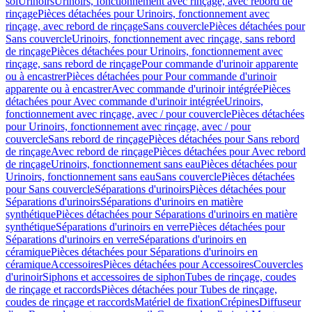
sol
Urinoirs
Urinoirs, fonctionnement avec rinçage, avec rebord de
rinçage
Pièces détachées pour Urinoirs, fonctionnement avec
rinçage, avec rebord de rinçage
Sans couvercle
Pièces détachées pour
Sans couvercle
Urinoirs, fonctionnement avec rinçage, sans rebord
de rinçage
Pièces détachées pour Urinoirs, fonctionnement avec
rinçage, sans rebord de rinçage
Pour commande d'urinoir apparente
ou à encastrer
Pièces détachées pour Pour commande d'urinoir
apparente ou à encastrer
Avec commande d'urinoir intégrée
Pièces
détachées pour Avec commande d'urinoir intégrée
Urinoirs,
fonctionnement avec rinçage, avec / pour couvercle
Pièces détachées
pour Urinoirs, fonctionnement avec rinçage, avec / pour
couvercle
Sans rebord de rinçage
Pièces détachées pour Sans rebord
de rinçage
Avec rebord de rinçage
Pièces détachées pour Avec rebord
de rinçage
Urinoirs, fonctionnement sans eau
Pièces détachées pour
Urinoirs, fonctionnement sans eau
Sans couvercle
Pièces détachées
pour Sans couvercle
Séparations d'urinoirs
Pièces détachées pour
Séparations d'urinoirs
Séparations d'urinoirs en matière
synthétique
Pièces détachées pour Séparations d'urinoirs en matière
synthétique
Séparations d'urinoirs en verre
Pièces détachées pour
Séparations d'urinoirs en verre
Séparations d'urinoirs en
céramique
Pièces détachées pour Séparations d'urinoirs en
céramique
Accessoires
Pièces détachées pour Accessoires
Couvercles
d'urinoir
Siphons et accessoires de siphon
Tubes de rinçage, coudes
de rinçage et raccords
Pièces détachées pour Tubes de rinçage,
coudes de rinçage et raccords
Matériel de fixation
Crépines
Diffuseur