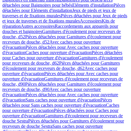
détachées pour Baignoires pour bébés
Eléments d'installation
Pièces
détachées pour Eléments d'installation
Jeux de pieds et jeux de
traverses et de fixations murales
Pièces détachées pour Jeux de pieds
et jeux de traverses et de fixations murales
Accessoires
Kits de
réparation
Autres accessoires
Raccordements aux appareils pour
douches et baignoires
Garnitures d'écoulement pour receveurs de
douche, d52
Pièces détachées pour Garnitures d'écoulement pour
receveurs de douche, d52
Avec caches pour ouverture
d'évacuation
Pièces détachées pour Avec caches pour ouverture
d'évacuation
Caches pour ouverture d'évacuation
Pièces détachées
pour Caches pour ouverture d'évacuation
Garnitures d'écoulement
pour receveurs de douche, d62
Pièces détachées pour Garnitures
d'écoulement pour receveurs de douche, d62
Avec caches pour
ouverture d'évacuation
Pièces détachées pour Avec caches pour
ouverture d'évacuation
Garnitures d'écoulement pour receveurs de
douche, d90
Pièces détachées pour Garnitures d'écoulement pour
receveurs de douche, d90
Avec caches pour ouverture
d'évacuation
Pièces détachées pour Avec caches pour ouverture
d'évacuation
Sans caches pour ouverture d'évacuation
Pièces
détachées pour Sans caches pour ouverture d'évacuation
Caches
pour ouverture d'évacuation
Pièces détachées pour Caches pour
ouverture d'évacuation
Garnitures d'écoulement pour receveurs de
douche Sestra
Pièces détachées pour Garnitures d'écoulement pour
receveurs de douche Sestra
Sans caches pour ouverture