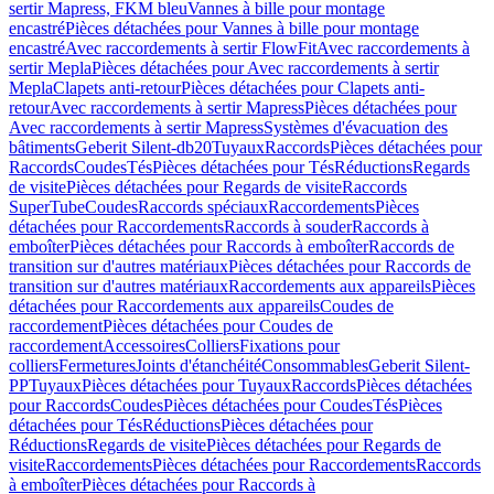
sertir Mapress, FKM bleu
Vannes à bille pour montage
encastré
Pièces détachées pour Vannes à bille pour montage
encastré
Avec raccordements à sertir FlowFit
Avec raccordements à
sertir Mepla
Pièces détachées pour Avec raccordements à sertir
Mepla
Clapets anti-retour
Pièces détachées pour Clapets anti-
retour
Avec raccordements à sertir Mapress
Pièces détachées pour
Avec raccordements à sertir Mapress
Systèmes d'évacuation des
bâtiments
Geberit Silent-db20
Tuyaux
Raccords
Pièces détachées pour
Raccords
Coudes
Tés
Pièces détachées pour Tés
Réductions
Regards
de visite
Pièces détachées pour Regards de visite
Raccords
SuperTube
Coudes
Raccords spéciaux
Raccordements
Pièces
détachées pour Raccordements
Raccords à souder
Raccords à
emboîter
Pièces détachées pour Raccords à emboîter
Raccords de
transition sur d'autres matériaux
Pièces détachées pour Raccords de
transition sur d'autres matériaux
Raccordements aux appareils
Pièces
détachées pour Raccordements aux appareils
Coudes de
raccordement
Pièces détachées pour Coudes de
raccordement
Accessoires
Colliers
Fixations pour
colliers
Fermetures
Joints d'étanchéité
Consommables
Geberit Silent-
PP
Tuyaux
Pièces détachées pour Tuyaux
Raccords
Pièces détachées
pour Raccords
Coudes
Pièces détachées pour Coudes
Tés
Pièces
détachées pour Tés
Réductions
Pièces détachées pour
Réductions
Regards de visite
Pièces détachées pour Regards de
visite
Raccordements
Pièces détachées pour Raccordements
Raccords
à emboîter
Pièces détachées pour Raccords à