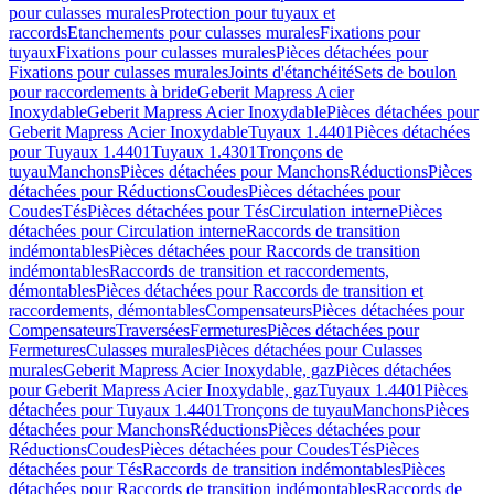
pour culasses murales
Protection pour tuyaux et
raccords
Etanchements pour culasses murales
Fixations pour
tuyaux
Fixations pour culasses murales
Pièces détachées pour
Fixations pour culasses murales
Joints d'étanchéité
Sets de boulon
pour raccordements à bride
Geberit Mapress Acier
Inoxydable
Geberit Mapress Acier Inoxydable
Pièces détachées pour
Geberit Mapress Acier Inoxydable
Tuyaux 1.4401
Pièces détachées
pour Tuyaux 1.4401
Tuyaux 1.4301
Tronçons de
tuyau
Manchons
Pièces détachées pour Manchons
Réductions
Pièces
détachées pour Réductions
Coudes
Pièces détachées pour
Coudes
Tés
Pièces détachées pour Tés
Circulation interne
Pièces
détachées pour Circulation interne
Raccords de transition
indémontables
Pièces détachées pour Raccords de transition
indémontables
Raccords de transition et raccordements,
démontables
Pièces détachées pour Raccords de transition et
raccordements, démontables
Compensateurs
Pièces détachées pour
Compensateurs
Traversées
Fermetures
Pièces détachées pour
Fermetures
Culasses murales
Pièces détachées pour Culasses
murales
Geberit Mapress Acier Inoxydable, gaz
Pièces détachées
pour Geberit Mapress Acier Inoxydable, gaz
Tuyaux 1.4401
Pièces
détachées pour Tuyaux 1.4401
Tronçons de tuyau
Manchons
Pièces
détachées pour Manchons
Réductions
Pièces détachées pour
Réductions
Coudes
Pièces détachées pour Coudes
Tés
Pièces
détachées pour Tés
Raccords de transition indémontables
Pièces
détachées pour Raccords de transition indémontables
Raccords de