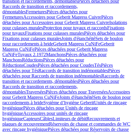
transition et raccordements, démontables
Pièces détachées pour
Raccords de transition et raccordements,
démontables
Fermetures
Pièces détachées pour
Fermetures
Accessoires pour Geberit Mapress Cuivre
Pièces
détachées pour Accessoires pour Geberit Mapress Cuivre
Isolations
pour culasses murales
Protection pour tuyaux et raccords
Fixations
pour tuyaux
Fixations pour culasses murales
Pièces détachées pour
Fixations pour culasses murales
Joints d'étanchéité
Sets de boulon
pour raccordements à bride
Geberit Mapress CuNiFe
Geberit
Mapress CuNiFe
Pièces détachées pour Geberit Mapress
CuNiFe
Tuyaux 2.1972
Manchons
Pièces détachées pour
Manchons
Réductions
Pièces détachées pour
Réductions
Coudes
Pièces détachées pour Coudes
Tés
Pièces
détachées pour Tés
Raccords de transition indémontables
Pièces
détachées pour Raccords de transition indémontables
Raccords de
transition et raccordements, démontables
Pièces détachées pour
Raccords de transition et raccordements,
démontables
Traversées
Pièces détachées pour Traversées
Accessoires
pour Geberit Mapress CuNiFe
Joints d'étanchéité
Sets de boulon pour
raccordements à bride
Système d’hygiène Geberit
Unités de rinçage
hygiénique
Pièces détachées pour Unités de rinçage
hygiénique
Accessoires pour unités de rinçage
hygiénique
Capteurs
Câbles
Limiteurs de débit
Recouvrements et
plaques de recouvrement
Réservoirs de chasse et commandes de WC
avec rinçage hygiénique
Pièces détachées pour Réservoirs de chasse