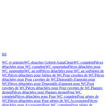
BE
WC et urinoirs
WC-douches Geberit AquaClean
WC complets
Pièces
détachées pour WC complets
WC suspendus
Pièces détachées pour
WC suspendus
WC au sol
Pièces détachées pour WC au sol
Sièges de
WC
Pièces détachées pour Sièges de WC
Pour cuvettes de WC
Pièces
détachées pour Pour cuvettes de WC
Dispositifs d'appoint pour
WC
Pièces détachées pour Dispositifs d'appoint pour WC
Pour
cuvettes de WC
Pièces détachées pour Pour cuvettes de WC
Plaques
design
Pièces détachées pour Plaques design
Pour WC
complets
Pièces détachées pour Pour WC complets
Pour sièges de
WC
Pièces détachées pour Pour sièges de WC
Accessoires
Pièces
détachées pour Accessoires
Pour WC complets
Pour sièges de