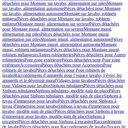
détachées pour Montage sur lavabo, alimentation par piles
Montage
sur lavabo, alimentation autonome
Pièces détachées pour Montage
sur lavabo, alimentation autonome
Montage sur lavabo, robinets
mitigeur
Pièces détachées pour Montage sur lavabo, robinets
mitigeur
Montage mural, alimentation sur secteur
Pièces détachées
pour Montage mural, alimentation sur secteur
Montage mural,
alimentation par piles
Pièces détachées pour Montage mural,
alimentation par piles
Montage mural, alimentation autonome
Pièces
détachées pour Montage mural, alimentation autonome
Montage
mural, robinets mélangeurs
Pièces détachées pour Montage mural,
robinets mélangeurs
Autres robinetteries
Pièces détachées pour Autres
robinetteries
Pour zone extérieure
Pièces détachées pour Pour zone
extérieure
Accessoires
Pièces détachées pour Accessoires
Pour
robinets de lavabo
Pièces détachées pour Pour robinets de
lavabo
Raccordements d’appareils pour l’espace lavabo, l’évier, les
appareils et le déversoir mural
Vidages pour lavabos
Pièces détachées
pour Vidages pour lavabos
Siphons tubulaires
Pièces détachées pour
Siphons tubulaires
Siphons tubulaires, modèle gain de place
Pièces
détachées pour Siphons tubulaires, modèle gain de place
Siphons à
tuyau d'immersion pour lavabo
Pièces détachées pour Siphons à
tuyau d'immersion pour lavabo
Siphons à tuyau d'immersion pour
lavabo, modèle gain de place
Pièces détachées pour Siphons à tuyau
d'immersion pour lavabo, modèle gain de place
Siphons à
encastrer
Pièces détachées pour Siphons à encastrer
Raccordements
de lavabo
Pièces détachées pour Raccordements de lavabo
Tuyaux de