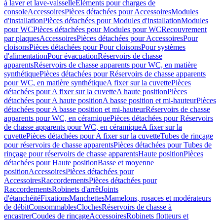
à laver et lave-vaisselle
Eléments pour charges de
console
Accessoires
Pièces détachées pour Accessoires
Modules
d'installation
Pièces détachées pour Modules d'installation
Modules
pour WC
Pièces détachées pour Modules pour WC
Recouvrement
par plaques
Accessoires
Pièces détachées pour Accessoires
Pour
cloisons
Pièces détachées pour Pour cloisons
Pour systèmes
d'alimentation
Pour évacuation
Réservoirs de chasse
apparents
Réservoirs de chasse apparents pour WC, en matière
synthétique
Pièces détachées pour Réservoirs de chasse apparents
pour WC, en matière synthétique
A fixer sur la cuvette
Pièces
détachées pour A fixer sur la cuvette
A haute position
Pièces
détachées pour A haute position
A basse position et mi-hauteur
Pièces
détachées pour A basse position et mi-hauteur
Réservoirs de chasse
apparents pour WC, en céramique
Pièces détachées pour Réservoirs
de chasse apparents pour WC, en céramique
A fixer sur la
cuvette
Pièces détachées pour A fixer sur la cuvette
Tubes de rinçage
pour réservoirs de chasse apparents
Pièces détachées pour Tubes de
rinçage pour réservoirs de chasse apparents
Haute position
Pièces
détachées pour Haute position
Basse et moyenne
position
Accessoires
Pièces détachées pour
Accessoires
Raccordements
Pièces détachées pour
Raccordements
Robinets d'arrêt
Joints
d'étanchéité
Fixations
Manchettes
Mamelons, rosaces et modérateurs
de débit
Consommables
Cloches
Réservoirs de chasse à
encastrer
Coudes de rinçage
Accessoires
Robinets flotteurs et