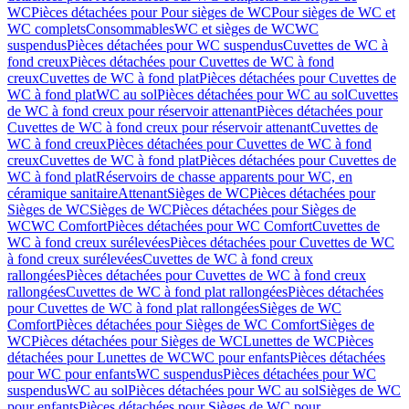
WC
Pièces détachées pour Pour sièges de WC
Pour sièges de WC et
WC complets
Consommables
WC et sièges de WC
WC
suspendus
Pièces détachées pour WC suspendus
Cuvettes de WC à
fond creux
Pièces détachées pour Cuvettes de WC à fond
creux
Cuvettes de WC à fond plat
Pièces détachées pour Cuvettes de
WC à fond plat
WC au sol
Pièces détachées pour WC au sol
Cuvettes
de WC à fond creux pour réservoir attenant
Pièces détachées pour
Cuvettes de WC à fond creux pour réservoir attenant
Cuvettes de
WC à fond creux
Pièces détachées pour Cuvettes de WC à fond
creux
Cuvettes de WC à fond plat
Pièces détachées pour Cuvettes de
WC à fond plat
Réservoirs de chasse apparents pour WC, en
céramique sanitaire
Attenant
Sièges de WC
Pièces détachées pour
Sièges de WC
Sièges de WC
Pièces détachées pour Sièges de
WC
WC Comfort
Pièces détachées pour WC Comfort
Cuvettes de
WC à fond creux surélevées
Pièces détachées pour Cuvettes de WC
à fond creux surélevées
Cuvettes de WC à fond creux
rallongées
Pièces détachées pour Cuvettes de WC à fond creux
rallongées
Cuvettes de WC à fond plat rallongées
Pièces détachées
pour Cuvettes de WC à fond plat rallongées
Sièges de WC
Comfort
Pièces détachées pour Sièges de WC Comfort
Sièges de
WC
Pièces détachées pour Sièges de WC
Lunettes de WC
Pièces
détachées pour Lunettes de WC
WC pour enfants
Pièces détachées
pour WC pour enfants
WC suspendus
Pièces détachées pour WC
suspendus
WC au sol
Pièces détachées pour WC au sol
Sièges de WC
pour enfants
Pièces détachées pour Sièges de WC pour