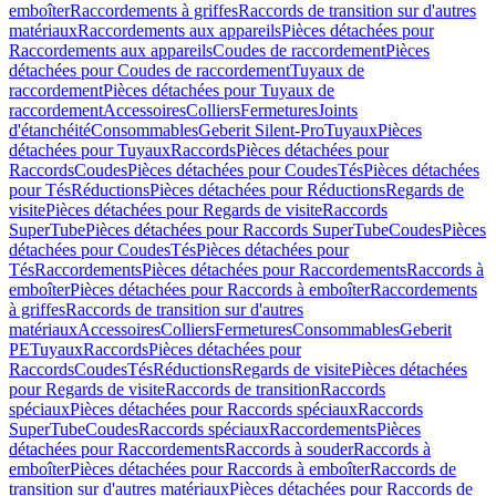
emboîter
Raccordements à griffes
Raccords de transition sur d'autres
matériaux
Raccordements aux appareils
Pièces détachées pour
Raccordements aux appareils
Coudes de raccordement
Pièces
détachées pour Coudes de raccordement
Tuyaux de
raccordement
Pièces détachées pour Tuyaux de
raccordement
Accessoires
Colliers
Fermetures
Joints
d'étanchéité
Consommables
Geberit Silent-Pro
Tuyaux
Pièces
détachées pour Tuyaux
Raccords
Pièces détachées pour
Raccords
Coudes
Pièces détachées pour Coudes
Tés
Pièces détachées
pour Tés
Réductions
Pièces détachées pour Réductions
Regards de
visite
Pièces détachées pour Regards de visite
Raccords
SuperTube
Pièces détachées pour Raccords SuperTube
Coudes
Pièces
détachées pour Coudes
Tés
Pièces détachées pour
Tés
Raccordements
Pièces détachées pour Raccordements
Raccords à
emboîter
Pièces détachées pour Raccords à emboîter
Raccordements
à griffes
Raccords de transition sur d'autres
matériaux
Accessoires
Colliers
Fermetures
Consommables
Geberit
PE
Tuyaux
Raccords
Pièces détachées pour
Raccords
Coudes
Tés
Réductions
Regards de visite
Pièces détachées
pour Regards de visite
Raccords de transition
Raccords
spéciaux
Pièces détachées pour Raccords spéciaux
Raccords
SuperTube
Coudes
Raccords spéciaux
Raccordements
Pièces
détachées pour Raccordements
Raccords à souder
Raccords à
emboîter
Pièces détachées pour Raccords à emboîter
Raccords de
transition sur d'autres matériaux
Pièces détachées pour Raccords de