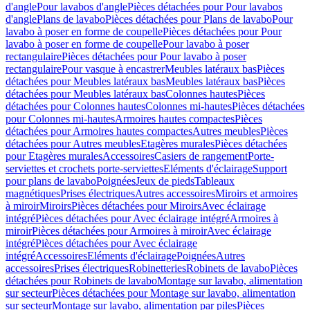
d'angle
Pour lavabos d'angle
Pièces détachées pour Pour lavabos
d'angle
Plans de lavabo
Pièces détachées pour Plans de lavabo
Pour
lavabo à poser en forme de coupelle
Pièces détachées pour Pour
lavabo à poser en forme de coupelle
Pour lavabo à poser
rectangulaire
Pièces détachées pour Pour lavabo à poser
rectangulaire
Pour vasque à encastrer
Meubles latéraux bas
Pièces
détachées pour Meubles latéraux bas
Meubles latéraux bas
Pièces
détachées pour Meubles latéraux bas
Colonnes hautes
Pièces
détachées pour Colonnes hautes
Colonnes mi-hautes
Pièces détachées
pour Colonnes mi-hautes
Armoires hautes compactes
Pièces
détachées pour Armoires hautes compactes
Autres meubles
Pièces
détachées pour Autres meubles
Etagères murales
Pièces détachées
pour Etagères murales
Accessoires
Casiers de rangement
Porte-
serviettes et crochets porte-serviettes
Eléments d'éclairage
Support
pour plans de lavabo
Poignées
Jeux de pieds
Tableaux
magnétiques
Prises électriques
Autres accessoires
Miroirs et armoires
à miroir
Miroirs
Pièces détachées pour Miroirs
Avec éclairage
intégré
Pièces détachées pour Avec éclairage intégré
Armoires à
miroir
Pièces détachées pour Armoires à miroir
Avec éclairage
intégré
Pièces détachées pour Avec éclairage
intégré
Accessoires
Eléments d'éclairage
Poignées
Autres
accessoires
Prises électriques
Robinetteries
Robinets de lavabo
Pièces
détachées pour Robinets de lavabo
Montage sur lavabo, alimentation
sur secteur
Pièces détachées pour Montage sur lavabo, alimentation
sur secteur
Montage sur lavabo, alimentation par piles
Pièces