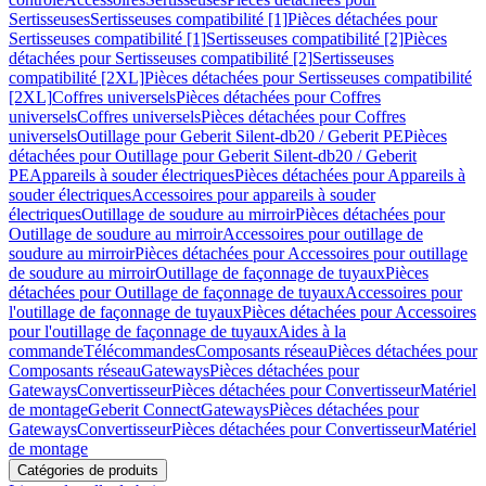
Sertisseuses
Sertisseuses compatibilité [1]
Pièces détachées pour
Sertisseuses compatibilité [1]
Sertisseuses compatibilité [2]
Pièces
détachées pour Sertisseuses compatibilité [2]
Sertisseuses
compatibilité [2XL]
Pièces détachées pour Sertisseuses compatibilité
[2XL]
Coffres universels
Pièces détachées pour Coffres
universels
Coffres universels
Pièces détachées pour Coffres
universels
Outillage pour Geberit Silent-db20 / Geberit PE
Pièces
détachées pour Outillage pour Geberit Silent-db20 / Geberit
PE
Appareils à souder électriques
Pièces détachées pour Appareils à
souder électriques
Accessoires pour appareils à souder
électriques
Outillage de soudure au mirroir
Pièces détachées pour
Outillage de soudure au mirroir
Accessoires pour outillage de
soudure au mirroir
Pièces détachées pour Accessoires pour outillage
de soudure au mirroir
Outillage de façonnage de tuyaux
Pièces
détachées pour Outillage de façonnage de tuyaux
Accessoires pour
l'outillage de façonnage de tuyaux
Pièces détachées pour Accessoires
pour l'outillage de façonnage de tuyaux
Aides à la
commande
Télécommandes
Composants réseau
Pièces détachées pour
Composants réseau
Gateways
Pièces détachées pour
Gateways
Convertisseur
Pièces détachées pour Convertisseur
Matériel
de montage
Geberit Connect
Gateways
Pièces détachées pour
Gateways
Convertisseur
Pièces détachées pour Convertisseur
Matériel
de montage
Catégories de produits