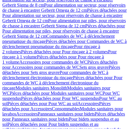
Geberit Sigma de 8 cm
Pour alimentation sur secteur, pour réservoirs
de chasse à encastrer Geberit Omega de 12 cm
Pièces détachées pour
Pour alimentation sur secteur, pour réservoirs de chasse à encastrer
Geberit Omega de 12 cm
Pour alimentation par piles, pour réservoirs
de chasse à encastrer Geberit Sigma de 12 cm
Pièces détachées pour
Pour alimentation par piles, pour réservoirs de chasse à encastrer
Geberit Sigma de 12 cm
Commandes de WC à déclenchement
pneumatique du rinçage
Pièces détachées pour Commandes de WC à
déclenchement pneumatique du rinçage
Pour rinçage à
2 volumes
Pièces détachées pour Pour rinçage à 2 volumes
Pour
rinçage à 1 volume
Pièces détachées pour Pour rinçage à
1 volume
Accessoires pour commandes de WC
Pièces détachées
pour Accessoires pour commandes de WC
Sets gros œuvre
Pièces
détachées pour Sets gros œuvre
Pour commandes de WC à
déclenchement électronique du rinçage
Pièces détachées pour Pour
commandes de WC à déclenchement électronique du
rinçage
Modules sanitaires Monolith
Modules sanitaires pour
WC
Pièces détachées pour Modules sanitaires pour WC
Pour WC
suspendus
Pièces détachées pour Pour WC suspendus
Pour WC au
sol
Pièces détachées pour Pour WC au sol
Accessoires
Pièces
détachées pour Accessoires
Consommables
Modules sanitaires pour
lavabos
Accessoires
Panneaux sanitaires pour bidets
Pièces détachées
pour Panneaux sanitaires pour bidets
Pour bidets suspendus et au
sol
Pièces détachées pour Pour bidets suspendus et au