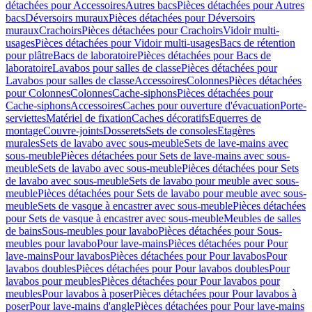
détachées pour Accessoires
Autres bacs
Pièces détachées pour Autres
bacs
Déversoirs muraux
Pièces détachées pour Déversoirs
muraux
Crachoirs
Pièces détachées pour Crachoirs
Vidoir multi-
usages
Pièces détachées pour Vidoir multi-usages
Bacs de rétention
pour plâtre
Bacs de laboratoire
Pièces détachées pour Bacs de
laboratoire
Lavabos pour salles de classe
Pièces détachées pour
Lavabos pour salles de classe
Accessoires
Colonnes
Pièces détachées
pour Colonnes
Colonnes
Cache-siphons
Pièces détachées pour
Cache-siphons
Accessoires
Caches pour ouverture d'évacuation
Porte-
serviettes
Matériel de fixation
Caches décoratifs
Equerres de
montage
Couvre-joints
Dosserets
Sets de consoles
Etagères
murales
Sets de lavabo avec sous-meuble
Sets de lave-mains avec
sous-meuble
Pièces détachées pour Sets de lave-mains avec sous-
meuble
Sets de lavabo avec sous-meuble
Pièces détachées pour Sets
de lavabo avec sous-meuble
Sets de lavabo pour meuble avec sous-
meuble
Pièces détachées pour Sets de lavabo pour meuble avec sous-
meuble
Sets de vasque à encastrer avec sous-meuble
Pièces détachées
pour Sets de vasque à encastrer avec sous-meuble
Meubles de salles
de bains
Sous-meubles pour lavabo
Pièces détachées pour Sous-
meubles pour lavabo
Pour lave-mains
Pièces détachées pour Pour
lave-mains
Pour lavabos
Pièces détachées pour Pour lavabos
Pour
lavabos doubles
Pièces détachées pour Pour lavabos doubles
Pour
lavabos pour meubles
Pièces détachées pour Pour lavabos pour
meubles
Pour lavabos à poser
Pièces détachées pour Pour lavabos à
poser
Pour lave-mains d'angle
Pièces détachées pour Pour lave-mains