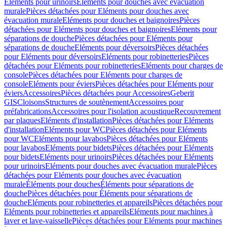
Eléments pour urinoirs
Eléments pour douches avec évacuation
murale
Pièces détachées pour Eléments pour douches avec
évacuation murale
Eléments pour douches et baignoires
Pièces
détachées pour Eléments pour douches et baignoires
Eléments pour
séparations de douche
Pièces détachées pour Eléments pour
séparations de douche
Eléments pour déversoirs
Pièces détachées
pour Eléments pour déversoirs
Eléments pour robinetteries
Pièces
détachées pour Eléments pour robinetteries
Eléments pour charges de
console
Pièces détachées pour Eléments pour charges de
console
Eléments pour éviers
Pièces détachées pour Eléments pour
éviers
Accessoires
Pièces détachées pour Accessoires
Geberit
GIS
Cloisons
Structures de soutènement
Accessoires pour
préfabrications
Accessoires pour l'isolation acoustique
Recouvrement
par plaques
Eléments d'installation
Pièces détachées pour Eléments
d'installation
Eléments pour WC
Pièces détachées pour Eléments
pour WC
Eléments pour lavabos
Pièces détachées pour Eléments
pour lavabos
Eléments pour bidets
Pièces détachées pour Eléments
pour bidets
Eléments pour urinoirs
Pièces détachées pour Eléments
pour urinoirs
Eléments pour douches avec évacuation murale
Pièces
détachées pour Eléments pour douches avec évacuation
murale
Éléments pour douches
Éléments pour séparations de
douche
Pièces détachées pour Éléments pour séparations de
douche
Eléments pour robinetteries et appareils
Pièces détachées pour
Eléments pour robinetteries et appareils
Eléments pour machines à
laver et lave-vaisselle
Pièces détachées pour Eléments pour machines