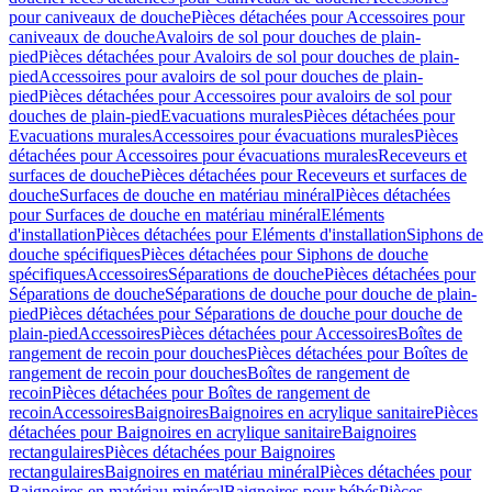
pour caniveaux de douche
Pièces détachées pour Accessoires pour
caniveaux de douche
Avaloirs de sol pour douches de plain-
pied
Pièces détachées pour Avaloirs de sol pour douches de plain-
pied
Accessoires pour avaloirs de sol pour douches de plain-
pied
Pièces détachées pour Accessoires pour avaloirs de sol pour
douches de plain-pied
Evacuations murales
Pièces détachées pour
Evacuations murales
Accessoires pour évacuations murales
Pièces
détachées pour Accessoires pour évacuations murales
Receveurs et
surfaces de douche
Pièces détachées pour Receveurs et surfaces de
douche
Surfaces de douche en matériau minéral
Pièces détachées
pour Surfaces de douche en matériau minéral
Eléments
d'installation
Pièces détachées pour Eléments d'installation
Siphons de
douche spécifiques
Pièces détachées pour Siphons de douche
spécifiques
Accessoires
Séparations de douche
Pièces détachées pour
Séparations de douche
Séparations de douche pour douche de plain-
pied
Pièces détachées pour Séparations de douche pour douche de
plain-pied
Accessoires
Pièces détachées pour Accessoires
Boîtes de
rangement de recoin pour douches
Pièces détachées pour Boîtes de
rangement de recoin pour douches
Boîtes de rangement de
recoin
Pièces détachées pour Boîtes de rangement de
recoin
Accessoires
Baignoires
Baignoires en acrylique sanitaire
Pièces
détachées pour Baignoires en acrylique sanitaire
Baignoires
rectangulaires
Pièces détachées pour Baignoires
rectangulaires
Baignoires en matériau minéral
Pièces détachées pour
Baignoires en matériau minéral
Baignoires pour bébés
Pièces