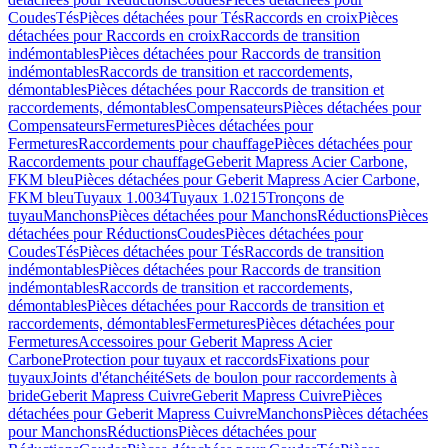
Coudes
Tés
Pièces détachées pour Tés
Raccords en croix
Pièces
détachées pour Raccords en croix
Raccords de transition
indémontables
Pièces détachées pour Raccords de transition
indémontables
Raccords de transition et raccordements,
démontables
Pièces détachées pour Raccords de transition et
raccordements, démontables
Compensateurs
Pièces détachées pour
Compensateurs
Fermetures
Pièces détachées pour
Fermetures
Raccordements pour chauffage
Pièces détachées pour
Raccordements pour chauffage
Geberit Mapress Acier Carbone,
FKM bleu
Pièces détachées pour Geberit Mapress Acier Carbone,
FKM bleu
Tuyaux 1.0034
Tuyaux 1.0215
Tronçons de
tuyau
Manchons
Pièces détachées pour Manchons
Réductions
Pièces
détachées pour Réductions
Coudes
Pièces détachées pour
Coudes
Tés
Pièces détachées pour Tés
Raccords de transition
indémontables
Pièces détachées pour Raccords de transition
indémontables
Raccords de transition et raccordements,
démontables
Pièces détachées pour Raccords de transition et
raccordements, démontables
Fermetures
Pièces détachées pour
Fermetures
Accessoires pour Geberit Mapress Acier
Carbone
Protection pour tuyaux et raccords
Fixations pour
tuyaux
Joints d'étanchéité
Sets de boulon pour raccordements à
bride
Geberit Mapress Cuivre
Geberit Mapress Cuivre
Pièces
détachées pour Geberit Mapress Cuivre
Manchons
Pièces détachées
pour Manchons
Réductions
Pièces détachées pour