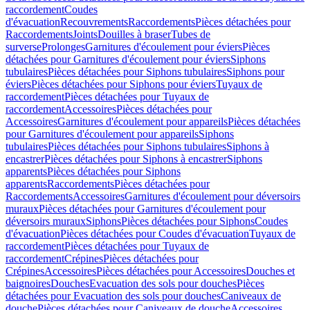
raccordement
Coudes
d'évacuation
Recouvrements
Raccordements
Pièces détachées pour
Raccordements
Joints
Douilles à braser
Tubes de
surverse
Prolonges
Garnitures d'écoulement pour éviers
Pièces
détachées pour Garnitures d'écoulement pour éviers
Siphons
tubulaires
Pièces détachées pour Siphons tubulaires
Siphons pour
éviers
Pièces détachées pour Siphons pour éviers
Tuyaux de
raccordement
Pièces détachées pour Tuyaux de
raccordement
Accessoires
Pièces détachées pour
Accessoires
Garnitures d'écoulement pour appareils
Pièces détachées
pour Garnitures d'écoulement pour appareils
Siphons
tubulaires
Pièces détachées pour Siphons tubulaires
Siphons à
encastrer
Pièces détachées pour Siphons à encastrer
Siphons
apparents
Pièces détachées pour Siphons
apparents
Raccordements
Pièces détachées pour
Raccordements
Accessoires
Garnitures d'écoulement pour déversoirs
muraux
Pièces détachées pour Garnitures d'écoulement pour
déversoirs muraux
Siphons
Pièces détachées pour Siphons
Coudes
d'évacuation
Pièces détachées pour Coudes d'évacuation
Tuyaux de
raccordement
Pièces détachées pour Tuyaux de
raccordement
Crépines
Pièces détachées pour
Crépines
Accessoires
Pièces détachées pour Accessoires
Douches et
baignoires
Douches
Evacuation des sols pour douches
Pièces
détachées pour Evacuation des sols pour douches
Caniveaux de
douche
Pièces détachées pour Caniveaux de douche
Accessoires