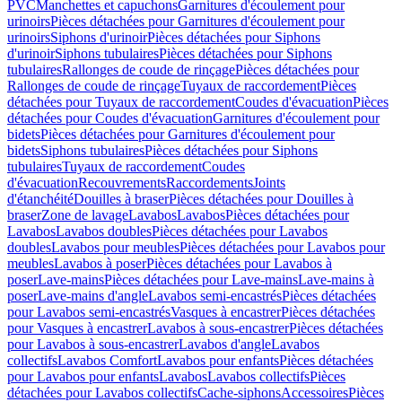
PVC
Manchettes et capuchons
Garnitures d'écoulement pour
urinoirs
Pièces détachées pour Garnitures d'écoulement pour
urinoirs
Siphons d'urinoir
Pièces détachées pour Siphons
d'urinoir
Siphons tubulaires
Pièces détachées pour Siphons
tubulaires
Rallonges de coude de rinçage
Pièces détachées pour
Rallonges de coude de rinçage
Tuyaux de raccordement
Pièces
détachées pour Tuyaux de raccordement
Coudes d'évacuation
Pièces
détachées pour Coudes d'évacuation
Garnitures d'écoulement pour
bidets
Pièces détachées pour Garnitures d'écoulement pour
bidets
Siphons tubulaires
Pièces détachées pour Siphons
tubulaires
Tuyaux de raccordement
Coudes
d'évacuation
Recouvrements
Raccordements
Joints
d'étanchéité
Douilles à braser
Pièces détachées pour Douilles à
braser
Zone de lavage
Lavabos
Lavabos
Pièces détachées pour
Lavabos
Lavabos doubles
Pièces détachées pour Lavabos
doubles
Lavabos pour meubles
Pièces détachées pour Lavabos pour
meubles
Lavabos à poser
Pièces détachées pour Lavabos à
poser
Lave-mains
Pièces détachées pour Lave-mains
Lave-mains à
poser
Lave-mains d'angle
Lavabos semi-encastrés
Pièces détachées
pour Lavabos semi-encastrés
Vasques à encastrer
Pièces détachées
pour Vasques à encastrer
Lavabos à sous-encastrer
Pièces détachées
pour Lavabos à sous-encastrer
Lavabos d'angle
Lavabos
collectifs
Lavabos Comfort
Lavabos pour enfants
Pièces détachées
pour Lavabos pour enfants
Lavabos
Lavabos collectifs
Pièces
détachées pour Lavabos collectifs
Cache-siphons
Accessoires
Pièces