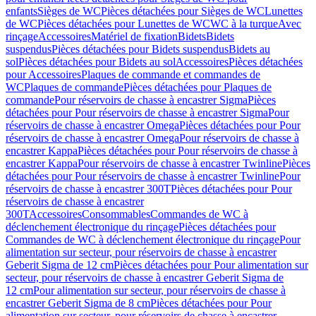
enfants
Sièges de WC
Pièces détachées pour Sièges de WC
Lunettes
de WC
Pièces détachées pour Lunettes de WC
WC à la turque
Avec
rinçage
Accessoires
Matériel de fixation
Bidets
Bidets
suspendus
Pièces détachées pour Bidets suspendus
Bidets au
sol
Pièces détachées pour Bidets au sol
Accessoires
Pièces détachées
pour Accessoires
Plaques de commande et commandes de
WC
Plaques de commande
Pièces détachées pour Plaques de
commande
Pour réservoirs de chasse à encastrer Sigma
Pièces
détachées pour Pour réservoirs de chasse à encastrer Sigma
Pour
réservoirs de chasse à encastrer Omega
Pièces détachées pour Pour
réservoirs de chasse à encastrer Omega
Pour réservoirs de chasse à
encastrer Kappa
Pièces détachées pour Pour réservoirs de chasse à
encastrer Kappa
Pour réservoirs de chasse à encastrer Twinline
Pièces
détachées pour Pour réservoirs de chasse à encastrer Twinline
Pour
réservoirs de chasse à encastrer 300T
Pièces détachées pour Pour
réservoirs de chasse à encastrer
300T
Accessoires
Consommables
Commandes de WC à
déclenchement électronique du rinçage
Pièces détachées pour
Commandes de WC à déclenchement électronique du rinçage
Pour
alimentation sur secteur, pour réservoirs de chasse à encastrer
Geberit Sigma de 12 cm
Pièces détachées pour Pour alimentation sur
secteur, pour réservoirs de chasse à encastrer Geberit Sigma de
12 cm
Pour alimentation sur secteur, pour réservoirs de chasse à
encastrer Geberit Sigma de 8 cm
Pièces détachées pour Pour
alimentation sur secteur, pour réservoirs de chasse à encastrer