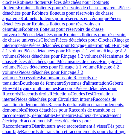
cloches
Robinets flotteurs
Pièces détachées pour Robinets
flotteurs
Robinets flotteurs pour réservoirs de chasse apparents
Pièces
détachées pour Robinets flotteurs pour réservoirs de chasse
apparents
Robinets flotteurs pour réservoirs en céramique
Pièces
détachées pour Robinets flotteurs pour réservoirs en
céramique
Robinets flotteurs pour réservoirs de chasse
universels
Pièces détachées pour Robinets flotteurs pour réservoirs
de chasse universels
Cloches
Pièces détachées pour Cloches
Rinçage
interrompable
Pièces détachées pour Rinçage interrompable
Rinçage
à 1 volume
Pièces détachées pour Rinçage à 1 volume
Rinçage à 2
volumes
Pièces détachées pour Rinçage à 2 volumes
Mécanismes de
chasse
Pièces détachées pour Mécanismes de chasse
Rinçage à 1
volume
Pièces détachées pour Rinçage à 1 volume
Rinçage à 2
volumes
Pièces détachées pour Rinçage à 2
volumes
Accessoires
Butons-poussoirs
Raccords de
transition
Bouchons de fermeture
Systèmes d'alimentation
Geberit
FlowFit
Tuyaux multicouches
Raccords
Pièces détachées pour
Raccords
Raccords droits
Réductions
Coudes
Tés
Circulation
interne
Pièces détachées pour Circulation interne
Raccords de
transition indémontables
Raccords de transition et raccordements,
démontables
Pièces détachées pour Raccords de transition et
raccordements, démontables
Fermetures
Boîtiers d’encastrement
électrique
Raccordements
Pièces détachées pour
Raccordements
Distributeurs avec raccordement à visser
Tés pour
chauffage
Raccords de transition et raccordements pour chauffage,