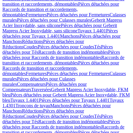
transition et raccordements, démontables
Pièces détachées pour
Raccords de transition et raccordements,
démontables
Fermetures
Pièces détachées pour Fermetures
Culasses
murales
Pièces détachées pour Culasses murales
Geberit Mapress
Acier Inoxydable, sans silicone
Pièces détachées pour Geberit
Mapress Acier Inoxydable, sans silicone
Tuyaux 1.4401
Pièces
détachées pour Tuyaux 1.4401
Manchons
Pièces détachées pour
Manchons
Réductions
Pièces détachées pour
Réductions
Coudes
Pièces détachées pour Coudes
Tés
Pièces
détachées pour Tés
Raccords de transition indémontables
Pièces
détachées pour Raccords de transition indémontables
Raccords de
transition et raccordements, démontables
Pièces détachées pour
Raccords de transition et raccordements,
démontables
Fermetures
Pièces détachées pour Fermetures
Culasses
murales
Pièces détachées pour Culasses
murales
Compensateurs
Pièces détachées pour
Compensateurs
Traversées
Geberit Mapress Acier Inoxydable, FKM
bleu
Pièces détachées pour Geberit Mapress Acier Inoxydable, FKM
bleu
Tuyaux 1.4401
Pièces détachées pour Tuyaux 1.4401
Tuyaux
1.4301
Tronçons de tuyau
Manchons
Pièces détachées pour
Manchons
Réductions
Pièces détachées pour
Réductions
Coudes
Pièces détachées pour Coudes
Tés
Pièces
détachées pour Tés
Raccords de transition indémontables
Pièces
détachées pour Raccords de transition indémontables
Raccords de
transition et raccordements, démontables
Pièces détachées pour