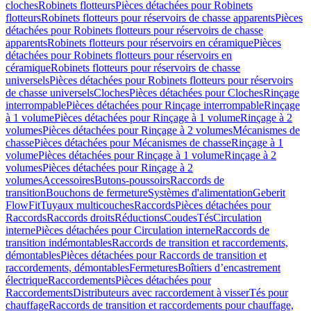
cloches
Robinets flotteurs
Pièces détachées pour Robinets
flotteurs
Robinets flotteurs pour réservoirs de chasse apparents
Pièces
détachées pour Robinets flotteurs pour réservoirs de chasse
apparents
Robinets flotteurs pour réservoirs en céramique
Pièces
détachées pour Robinets flotteurs pour réservoirs en
céramique
Robinets flotteurs pour réservoirs de chasse
universels
Pièces détachées pour Robinets flotteurs pour réservoirs
de chasse universels
Cloches
Pièces détachées pour Cloches
Rinçage
interrompable
Pièces détachées pour Rinçage interrompable
Rinçage
à 1 volume
Pièces détachées pour Rinçage à 1 volume
Rinçage à 2
volumes
Pièces détachées pour Rinçage à 2 volumes
Mécanismes de
chasse
Pièces détachées pour Mécanismes de chasse
Rinçage à 1
volume
Pièces détachées pour Rinçage à 1 volume
Rinçage à 2
volumes
Pièces détachées pour Rinçage à 2
volumes
Accessoires
Butons-poussoirs
Raccords de
transition
Bouchons de fermeture
Systèmes d'alimentation
Geberit
FlowFit
Tuyaux multicouches
Raccords
Pièces détachées pour
Raccords
Raccords droits
Réductions
Coudes
Tés
Circulation
interne
Pièces détachées pour Circulation interne
Raccords de
transition indémontables
Raccords de transition et raccordements,
démontables
Pièces détachées pour Raccords de transition et
raccordements, démontables
Fermetures
Boîtiers d’encastrement
électrique
Raccordements
Pièces détachées pour
Raccordements
Distributeurs avec raccordement à visser
Tés pour
chauffage
Raccords de transition et raccordements pour chauffage,