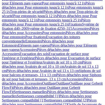
pour Eléments pare-vapeur
Pour entonnoirs jusqu'à 12 l/s
Pièces
détachées pour Pour entonnoirs jusqu'à 12 l/s
Pour entonnoirs jusqu'à
25 l/s
Trop-pleins de sécurité
Pièces détachées pour Trop-pleins de
sécurité
Pour entonnoirs jusqu'à 12 l/s
Pièces détachées pour Pour
entonnoirs jusqu'à 12 l/s
Pour entonnoirs jusqu'à 25 l/s
Pièces
détachées pour Pour entonnoirs jusqu'à 25 l/s
Fixations
Système de
fixation d40–200
Système de fixation d250–315
Accessoires
Pièces
détachées pour Accessoires
Pour entonnoirs
Pièces détachées pour
Pour entonnoirs
Pour fixations
Evacuation des toitures
conventionnelle
Entonnoirs
Pièces détachées pour
Entonnoirs
Eléments pare-vapeur
Pièces détachées pour Eléments
pare-vapeur
Accessoires
Pièces détachées pour
Accessoires
Evacuation des sols
Evacuation de surface pour
l'intérieur et l'extérieur
Pièces détachées pour Evacuation de surface
pour l'intérieur et l'extérieur
Avaloirs de sol 10 x 10 cm
Pièces
détachées pour Avaloirs de sol 10 x 10 cm
Avaloirs de sol 13 x 13
cm
Pièces détachées pour Avaloirs de sol 13 x 13 cm
Siphons de sol
pour balcons et terrasses, 13 x 13 cm
Pièces détachées pour Siphons
de sol pour balcons et terrasses, 13 x 13 cm
Accessoires
Pièces
détachées pour Accessoires
Outillage
Outillage
Outillage pour Geberit
FlowFit
Pièces détachées pour Outillage pour Geberit
FlowFit
Sertisseuses manuelles
Pièces détachées pour Sertisseuses
manuelles
Sertisseuses compatibilité [1]
Pièces détachées pour
Sertisseuses compatibilité [1]
Sertisseuses compatibilité [2]
Pièces
détachées pour Sertisseuses compatibilité [2]
Outils de façonnage de