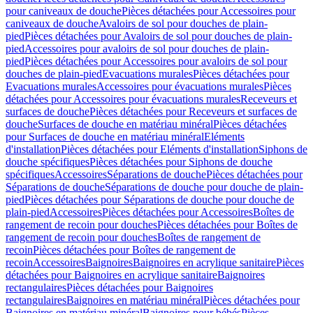
pour caniveaux de douche
Pièces détachées pour Accessoires pour
caniveaux de douche
Avaloirs de sol pour douches de plain-
pied
Pièces détachées pour Avaloirs de sol pour douches de plain-
pied
Accessoires pour avaloirs de sol pour douches de plain-
pied
Pièces détachées pour Accessoires pour avaloirs de sol pour
douches de plain-pied
Evacuations murales
Pièces détachées pour
Evacuations murales
Accessoires pour évacuations murales
Pièces
détachées pour Accessoires pour évacuations murales
Receveurs et
surfaces de douche
Pièces détachées pour Receveurs et surfaces de
douche
Surfaces de douche en matériau minéral
Pièces détachées
pour Surfaces de douche en matériau minéral
Eléments
d'installation
Pièces détachées pour Eléments d'installation
Siphons de
douche spécifiques
Pièces détachées pour Siphons de douche
spécifiques
Accessoires
Séparations de douche
Pièces détachées pour
Séparations de douche
Séparations de douche pour douche de plain-
pied
Pièces détachées pour Séparations de douche pour douche de
plain-pied
Accessoires
Pièces détachées pour Accessoires
Boîtes de
rangement de recoin pour douches
Pièces détachées pour Boîtes de
rangement de recoin pour douches
Boîtes de rangement de
recoin
Pièces détachées pour Boîtes de rangement de
recoin
Accessoires
Baignoires
Baignoires en acrylique sanitaire
Pièces
détachées pour Baignoires en acrylique sanitaire
Baignoires
rectangulaires
Pièces détachées pour Baignoires
rectangulaires
Baignoires en matériau minéral
Pièces détachées pour
Baignoires en matériau minéral
Baignoires pour bébés
Pièces