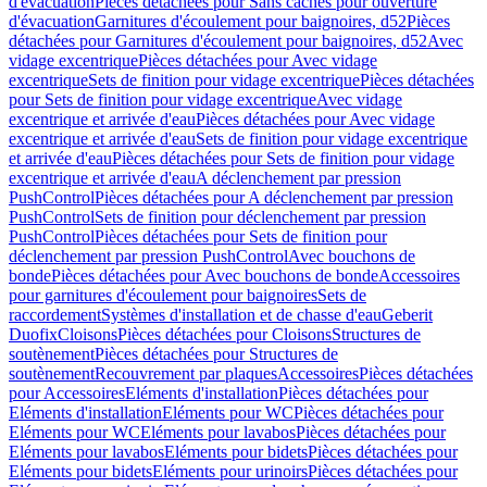
d'évacuation
Pièces détachées pour Sans caches pour ouverture
d'évacuation
Garnitures d'écoulement pour baignoires, d52
Pièces
détachées pour Garnitures d'écoulement pour baignoires, d52
Avec
vidage excentrique
Pièces détachées pour Avec vidage
excentrique
Sets de finition pour vidage excentrique
Pièces détachées
pour Sets de finition pour vidage excentrique
Avec vidage
excentrique et arrivée d'eau
Pièces détachées pour Avec vidage
excentrique et arrivée d'eau
Sets de finition pour vidage excentrique
et arrivée d'eau
Pièces détachées pour Sets de finition pour vidage
excentrique et arrivée d'eau
A déclenchement par pression
PushControl
Pièces détachées pour A déclenchement par pression
PushControl
Sets de finition pour déclenchement par pression
PushControl
Pièces détachées pour Sets de finition pour
déclenchement par pression PushControl
Avec bouchons de
bonde
Pièces détachées pour Avec bouchons de bonde
Accessoires
pour garnitures d'écoulement pour baignoires
Sets de
raccordement
Systèmes d'installation et de chasse d'eau
Geberit
Duofix
Cloisons
Pièces détachées pour Cloisons
Structures de
soutènement
Pièces détachées pour Structures de
soutènement
Recouvrement par plaques
Accessoires
Pièces détachées
pour Accessoires
Eléments d'installation
Pièces détachées pour
Eléments d'installation
Eléments pour WC
Pièces détachées pour
Eléments pour WC
Eléments pour lavabos
Pièces détachées pour
Eléments pour lavabos
Eléments pour bidets
Pièces détachées pour
Eléments pour bidets
Eléments pour urinoirs
Pièces détachées pour