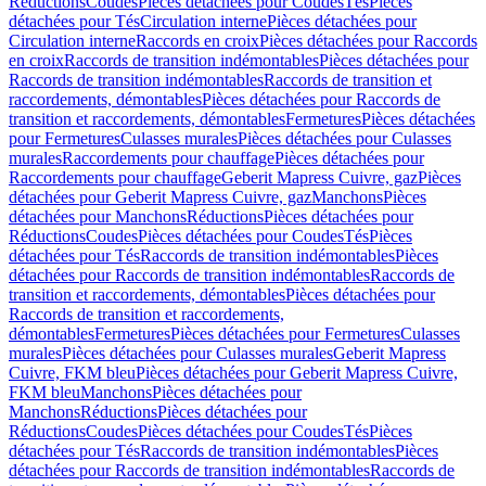
Réductions
Coudes
Pièces détachées pour Coudes
Tés
Pièces
détachées pour Tés
Circulation interne
Pièces détachées pour
Circulation interne
Raccords en croix
Pièces détachées pour Raccords
en croix
Raccords de transition indémontables
Pièces détachées pour
Raccords de transition indémontables
Raccords de transition et
raccordements, démontables
Pièces détachées pour Raccords de
transition et raccordements, démontables
Fermetures
Pièces détachées
pour Fermetures
Culasses murales
Pièces détachées pour Culasses
murales
Raccordements pour chauffage
Pièces détachées pour
Raccordements pour chauffage
Geberit Mapress Cuivre, gaz
Pièces
détachées pour Geberit Mapress Cuivre, gaz
Manchons
Pièces
détachées pour Manchons
Réductions
Pièces détachées pour
Réductions
Coudes
Pièces détachées pour Coudes
Tés
Pièces
détachées pour Tés
Raccords de transition indémontables
Pièces
détachées pour Raccords de transition indémontables
Raccords de
transition et raccordements, démontables
Pièces détachées pour
Raccords de transition et raccordements,
démontables
Fermetures
Pièces détachées pour Fermetures
Culasses
murales
Pièces détachées pour Culasses murales
Geberit Mapress
Cuivre, FKM bleu
Pièces détachées pour Geberit Mapress Cuivre,
FKM bleu
Manchons
Pièces détachées pour
Manchons
Réductions
Pièces détachées pour
Réductions
Coudes
Pièces détachées pour Coudes
Tés
Pièces
détachées pour Tés
Raccords de transition indémontables
Pièces
détachées pour Raccords de transition indémontables
Raccords de