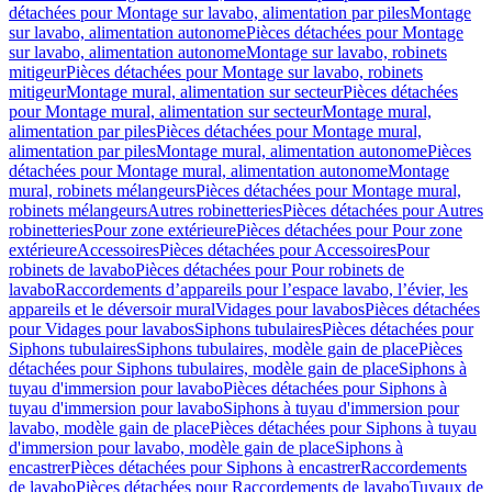
détachées pour Montage sur lavabo, alimentation par piles
Montage
sur lavabo, alimentation autonome
Pièces détachées pour Montage
sur lavabo, alimentation autonome
Montage sur lavabo, robinets
mitigeur
Pièces détachées pour Montage sur lavabo, robinets
mitigeur
Montage mural, alimentation sur secteur
Pièces détachées
pour Montage mural, alimentation sur secteur
Montage mural,
alimentation par piles
Pièces détachées pour Montage mural,
alimentation par piles
Montage mural, alimentation autonome
Pièces
détachées pour Montage mural, alimentation autonome
Montage
mural, robinets mélangeurs
Pièces détachées pour Montage mural,
robinets mélangeurs
Autres robinetteries
Pièces détachées pour Autres
robinetteries
Pour zone extérieure
Pièces détachées pour Pour zone
extérieure
Accessoires
Pièces détachées pour Accessoires
Pour
robinets de lavabo
Pièces détachées pour Pour robinets de
lavabo
Raccordements d’appareils pour l’espace lavabo, l’évier, les
appareils et le déversoir mural
Vidages pour lavabos
Pièces détachées
pour Vidages pour lavabos
Siphons tubulaires
Pièces détachées pour
Siphons tubulaires
Siphons tubulaires, modèle gain de place
Pièces
détachées pour Siphons tubulaires, modèle gain de place
Siphons à
tuyau d'immersion pour lavabo
Pièces détachées pour Siphons à
tuyau d'immersion pour lavabo
Siphons à tuyau d'immersion pour
lavabo, modèle gain de place
Pièces détachées pour Siphons à tuyau
d'immersion pour lavabo, modèle gain de place
Siphons à
encastrer
Pièces détachées pour Siphons à encastrer
Raccordements
de lavabo
Pièces détachées pour Raccordements de lavabo
Tuyaux de