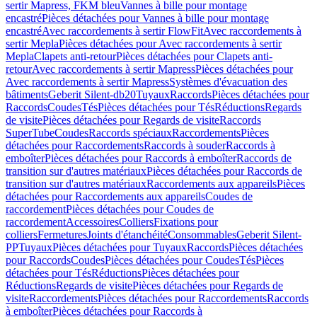
sertir Mapress, FKM bleu
Vannes à bille pour montage
encastré
Pièces détachées pour Vannes à bille pour montage
encastré
Avec raccordements à sertir FlowFit
Avec raccordements à
sertir Mepla
Pièces détachées pour Avec raccordements à sertir
Mepla
Clapets anti-retour
Pièces détachées pour Clapets anti-
retour
Avec raccordements à sertir Mapress
Pièces détachées pour
Avec raccordements à sertir Mapress
Systèmes d'évacuation des
bâtiments
Geberit Silent-db20
Tuyaux
Raccords
Pièces détachées pour
Raccords
Coudes
Tés
Pièces détachées pour Tés
Réductions
Regards
de visite
Pièces détachées pour Regards de visite
Raccords
SuperTube
Coudes
Raccords spéciaux
Raccordements
Pièces
détachées pour Raccordements
Raccords à souder
Raccords à
emboîter
Pièces détachées pour Raccords à emboîter
Raccords de
transition sur d'autres matériaux
Pièces détachées pour Raccords de
transition sur d'autres matériaux
Raccordements aux appareils
Pièces
détachées pour Raccordements aux appareils
Coudes de
raccordement
Pièces détachées pour Coudes de
raccordement
Accessoires
Colliers
Fixations pour
colliers
Fermetures
Joints d'étanchéité
Consommables
Geberit Silent-
PP
Tuyaux
Pièces détachées pour Tuyaux
Raccords
Pièces détachées
pour Raccords
Coudes
Pièces détachées pour Coudes
Tés
Pièces
détachées pour Tés
Réductions
Pièces détachées pour
Réductions
Regards de visite
Pièces détachées pour Regards de
visite
Raccordements
Pièces détachées pour Raccordements
Raccords
à emboîter
Pièces détachées pour Raccords à