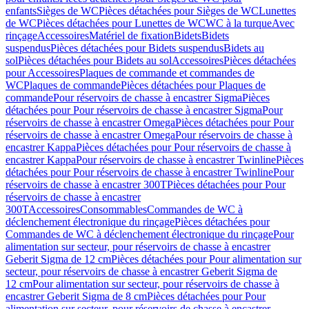
enfants
Sièges de WC
Pièces détachées pour Sièges de WC
Lunettes
de WC
Pièces détachées pour Lunettes de WC
WC à la turque
Avec
rinçage
Accessoires
Matériel de fixation
Bidets
Bidets
suspendus
Pièces détachées pour Bidets suspendus
Bidets au
sol
Pièces détachées pour Bidets au sol
Accessoires
Pièces détachées
pour Accessoires
Plaques de commande et commandes de
WC
Plaques de commande
Pièces détachées pour Plaques de
commande
Pour réservoirs de chasse à encastrer Sigma
Pièces
détachées pour Pour réservoirs de chasse à encastrer Sigma
Pour
réservoirs de chasse à encastrer Omega
Pièces détachées pour Pour
réservoirs de chasse à encastrer Omega
Pour réservoirs de chasse à
encastrer Kappa
Pièces détachées pour Pour réservoirs de chasse à
encastrer Kappa
Pour réservoirs de chasse à encastrer Twinline
Pièces
détachées pour Pour réservoirs de chasse à encastrer Twinline
Pour
réservoirs de chasse à encastrer 300T
Pièces détachées pour Pour
réservoirs de chasse à encastrer
300T
Accessoires
Consommables
Commandes de WC à
déclenchement électronique du rinçage
Pièces détachées pour
Commandes de WC à déclenchement électronique du rinçage
Pour
alimentation sur secteur, pour réservoirs de chasse à encastrer
Geberit Sigma de 12 cm
Pièces détachées pour Pour alimentation sur
secteur, pour réservoirs de chasse à encastrer Geberit Sigma de
12 cm
Pour alimentation sur secteur, pour réservoirs de chasse à
encastrer Geberit Sigma de 8 cm
Pièces détachées pour Pour
alimentation sur secteur, pour réservoirs de chasse à encastrer