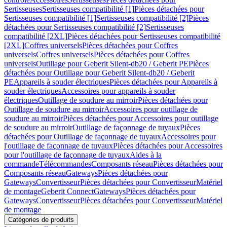
Sertisseuses
Sertisseuses compatibilité [1]
Pièces détachées pour
Sertisseuses compatibilité [1]
Sertisseuses compatibilité [2]
Pièces
détachées pour Sertisseuses compatibilité [2]
Sertisseuses
compatibilité [2XL]
Pièces détachées pour Sertisseuses compatibilité
[2XL]
Coffres universels
Pièces détachées pour Coffres
universels
Coffres universels
Pièces détachées pour Coffres
universels
Outillage pour Geberit Silent-db20 / Geberit PE
Pièces
détachées pour Outillage pour Geberit Silent-db20 / Geberit
PE
Appareils à souder électriques
Pièces détachées pour Appareils à
souder électriques
Accessoires pour appareils à souder
électriques
Outillage de soudure au mirroir
Pièces détachées pour
Outillage de soudure au mirroir
Accessoires pour outillage de
soudure au mirroir
Pièces détachées pour Accessoires pour outillage
de soudure au mirroir
Outillage de façonnage de tuyaux
Pièces
détachées pour Outillage de façonnage de tuyaux
Accessoires pour
l'outillage de façonnage de tuyaux
Pièces détachées pour Accessoires
pour l'outillage de façonnage de tuyaux
Aides à la
commande
Télécommandes
Composants réseau
Pièces détachées pour
Composants réseau
Gateways
Pièces détachées pour
Gateways
Convertisseur
Pièces détachées pour Convertisseur
Matériel
de montage
Geberit Connect
Gateways
Pièces détachées pour
Gateways
Convertisseur
Pièces détachées pour Convertisseur
Matériel
de montage
Catégories de produits