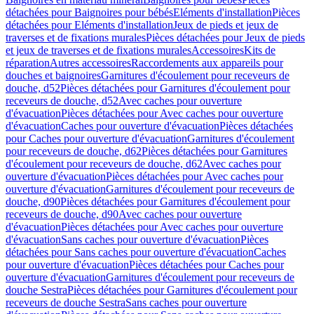
détachées pour Baignoires pour bébés
Eléments d'installation
Pièces
détachées pour Eléments d'installation
Jeux de pieds et jeux de
traverses et de fixations murales
Pièces détachées pour Jeux de pieds
et jeux de traverses et de fixations murales
Accessoires
Kits de
réparation
Autres accessoires
Raccordements aux appareils pour
douches et baignoires
Garnitures d'écoulement pour receveurs de
douche, d52
Pièces détachées pour Garnitures d'écoulement pour
receveurs de douche, d52
Avec caches pour ouverture
d'évacuation
Pièces détachées pour Avec caches pour ouverture
d'évacuation
Caches pour ouverture d'évacuation
Pièces détachées
pour Caches pour ouverture d'évacuation
Garnitures d'écoulement
pour receveurs de douche, d62
Pièces détachées pour Garnitures
d'écoulement pour receveurs de douche, d62
Avec caches pour
ouverture d'évacuation
Pièces détachées pour Avec caches pour
ouverture d'évacuation
Garnitures d'écoulement pour receveurs de
douche, d90
Pièces détachées pour Garnitures d'écoulement pour
receveurs de douche, d90
Avec caches pour ouverture
d'évacuation
Pièces détachées pour Avec caches pour ouverture
d'évacuation
Sans caches pour ouverture d'évacuation
Pièces
détachées pour Sans caches pour ouverture d'évacuation
Caches
pour ouverture d'évacuation
Pièces détachées pour Caches pour
ouverture d'évacuation
Garnitures d'écoulement pour receveurs de
douche Sestra
Pièces détachées pour Garnitures d'écoulement pour
receveurs de douche Sestra
Sans caches pour ouverture