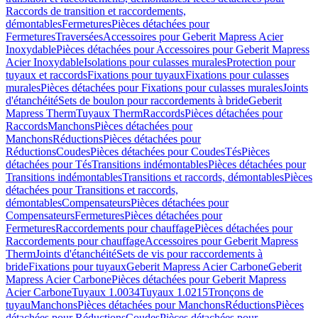
Raccords de transition et raccordements,
démontables
Fermetures
Pièces détachées pour
Fermetures
Traversées
Accessoires pour Geberit Mapress Acier
Inoxydable
Pièces détachées pour Accessoires pour Geberit Mapress
Acier Inoxydable
Isolations pour culasses murales
Protection pour
tuyaux et raccords
Fixations pour tuyaux
Fixations pour culasses
murales
Pièces détachées pour Fixations pour culasses murales
Joints
d'étanchéité
Sets de boulon pour raccordements à bride
Geberit
Mapress Therm
Tuyaux Therm
Raccords
Pièces détachées pour
Raccords
Manchons
Pièces détachées pour
Manchons
Réductions
Pièces détachées pour
Réductions
Coudes
Pièces détachées pour Coudes
Tés
Pièces
détachées pour Tés
Transitions indémontables
Pièces détachées pour
Transitions indémontables
Transitions et raccords, démontables
Pièces
détachées pour Transitions et raccords,
démontables
Compensateurs
Pièces détachées pour
Compensateurs
Fermetures
Pièces détachées pour
Fermetures
Raccordements pour chauffage
Pièces détachées pour
Raccordements pour chauffage
Accessoires pour Geberit Mapress
Therm
Joints d'étanchéité
Sets de vis pour raccordements à
bride
Fixations pour tuyaux
Geberit Mapress Acier Carbone
Geberit
Mapress Acier Carbone
Pièces détachées pour Geberit Mapress
Acier Carbone
Tuyaux 1.0034
Tuyaux 1.0215
Tronçons de
tuyau
Manchons
Pièces détachées pour Manchons
Réductions
Pièces
détachées pour Réductions
Coudes
Pièces détachées pour