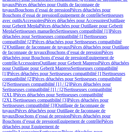
tuyaux
Pièces détachées pour Outils de façonnage de
tuyaux
Bouchons d’essai de pression
Pièces détachées pour
Bouchons d’essai de pression
Equipement de contrôle
Sertisseuses
avec outils
Accessoires
Pièces détachées pour Accessoires
Outillage
pour Geberit Mepla
Pièces détachées pour Outillage pour Geberit
Mepla
Sertisseuses manuelles
Sertisseuses compatibilité [1]
Pièces
détachées pour Sertisseuses compatibilité [1]
Sertisseuses
compatibilité [2]
Pièces détachées pour Sertisseuses compatibilité
[2]
Outillage de façonnage de tuyaux
Pièces détachées pour Outillage
de façonnage de tuyaux
Bouchons d’essai de pression
Pièces
détachées pour Bouchons d’essai de pression
Equipement de
contrôle
Accessoires
Outillage pour Geberit Mapress
Pièces détachées
pour Outillage pour Geberit Mapress
Sertisseuses compatibilité
[1]
Pièces détachées pour Sertisseuses compatibilité [1]
Sertisseuses
compatibilité [2]
Pièces détachées pour Sertisseuses compatibilité
[2]
Sertisseuses compatibilité [1] / [2]
Pièces détachées pour
Sertisseuses compatibilité [1] / [2]
Sertisseuses compatibilité
[2XL]
Pièces détachées pour Sertisseuses compatibilité
[2XL]
Sertisseuses compatibilité [3]
Pièces détachées pour
Sertisseuses compatibilité [3]
Outillage de façonnage de
tuyaux
Pièces détachées pour Outillage de façonnage de
tuyaux
Bouchons d’essai de pression
Pièces détachées pour
Bouchons d’essai de pression
Equipement de contrôle
Pièces
détachées pour Equipement de
contrôle
Accessoires
Sertisseuses
Pièces détachées pour