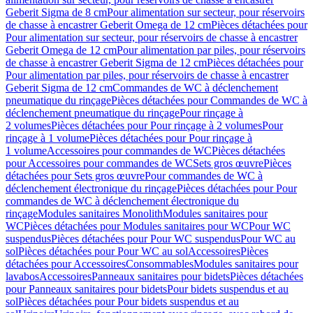
Geberit Sigma de 8 cm
Pour alimentation sur secteur, pour réservoirs
de chasse à encastrer Geberit Omega de 12 cm
Pièces détachées pour
Pour alimentation sur secteur, pour réservoirs de chasse à encastrer
Geberit Omega de 12 cm
Pour alimentation par piles, pour réservoirs
de chasse à encastrer Geberit Sigma de 12 cm
Pièces détachées pour
Pour alimentation par piles, pour réservoirs de chasse à encastrer
Geberit Sigma de 12 cm
Commandes de WC à déclenchement
pneumatique du rinçage
Pièces détachées pour Commandes de WC à
déclenchement pneumatique du rinçage
Pour rinçage à
2 volumes
Pièces détachées pour Pour rinçage à 2 volumes
Pour
rinçage à 1 volume
Pièces détachées pour Pour rinçage à
1 volume
Accessoires pour commandes de WC
Pièces détachées
pour Accessoires pour commandes de WC
Sets gros œuvre
Pièces
détachées pour Sets gros œuvre
Pour commandes de WC à
déclenchement électronique du rinçage
Pièces détachées pour Pour
commandes de WC à déclenchement électronique du
rinçage
Modules sanitaires Monolith
Modules sanitaires pour
WC
Pièces détachées pour Modules sanitaires pour WC
Pour WC
suspendus
Pièces détachées pour Pour WC suspendus
Pour WC au
sol
Pièces détachées pour Pour WC au sol
Accessoires
Pièces
détachées pour Accessoires
Consommables
Modules sanitaires pour
lavabos
Accessoires
Panneaux sanitaires pour bidets
Pièces détachées
pour Panneaux sanitaires pour bidets
Pour bidets suspendus et au
sol
Pièces détachées pour Pour bidets suspendus et au