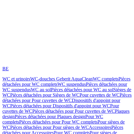
BE
WC et urinoirs
WC-douches Geberit AquaClean
WC complets
Pièces
détachées pour WC complets
WC suspendus
Pièces détachées pour
WC suspendus
WC au sol
Pièces détachées pour WC au sol
Sièges de
WC
Pièces détachées pour Sièges de WC
Pour cuvettes de WC
Pièces
détachées pour Pour cuvettes de WC
Dispositifs d'appoint pour
WC
Pièces détachées pour Dispositifs d'appoint pour WC
Pour
cuvettes de WC
Pièces détachées pour Pour cuvettes de WC
Plaques
design
Pièces détachées pour Plaques design
Pour WC
complets
Pièces détachées pour Pour WC complets
Pour sièges de
WC
Pièces détachées pour Pour sièges de WC
Accessoires
Pièces
détachées pour Accessoires
Pour WC complets
Pour sièges de