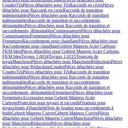
Coudes
Tés
Pièces détachées pour Tés
Raccords en croix
Pièces
détachées pour Raccords en croix
Raccords de transition
indémontables
Pièces détachées pour Raccords de transition
indémontables
Raccords de transition et raccordements,
démontables
Pièces détachées pour Raccords de transition et
raccordements, démontables
Compensateurs
Pièces détachées pour
Compensateurs
Fermetures
Pièces détachées pour
Fermetures
Raccordements pour chauffage
Pièces détachées pour
Raccordements pour chauffage
Geberit Mapress Acier Carbone,
FKM bleu
Pièces détachées pour Geberit Mapress Acier Carbone,
FKM bleu
Tuyaux 1.0034
Tuyaux 1.0215
Tronçons de
tuyau
Manchons
Pièces détachées pour Manchons
Réductions
Pièces
détachées pour Réductions
Coudes
Pièces détachées pour
Coudes
Tés
Pièces détachées pour Tés
Raccords de transition
indémontables
Pièces détachées pour Raccords de transition
indémontables
Raccords de transition et raccordements,
démontables
Pièces détachées pour Raccords de transition et
raccordements, démontables
Fermetures
Pièces détachées pour
Fermetures
Accessoires pour Geberit Mapress Acier
Carbone
Protection pour tuyaux et raccords
Fixations pour
tuyaux
Joints d'étanchéité
Sets de boulon pour raccordements à
bride
Geberit Mapress Cuivre
Geberit Mapress Cuivre
Pièces
détachées pour Geberit Mapress Cuivre
Manchons
Pièces détachées
pour Manchons
Réductions
Pièces détachées pour