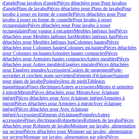
d'angle
Pour lavabos d'angle
Pièces détachées pour Pour lavabos
d'angle
Plans de lavabo
Pièces détachées pour Plans de lavabo
Pour
lavabo à poser en forme de coupelle
Pièces détachées pour Pour
lavabo à poser en forme de coupelle
Pour lavabo à poser
rectangulaire
Pièces détachées pour Pour lavabo à poser
rectangulaire
Pour vasque à encastrer
Meubles latéraux bas
Pièces
détachées pour Meubles latéraux bas
Meubles latéraux bas
Pièces
détachées pour Meubles latéraux bas
Colonnes hautes
Pièces
détachées pour Colonnes hautes
Colonnes mi-hautes
Pièces détachées
pour Colonnes mi-hautes
Armoires hautes compactes
Pièces
détachées pour Armoires hautes compactes
Autres meubles
Pièces
détachées pour Autres meubles
Etagères murales
Pièces détachées
pour Etagères murales
Accessoires
Casiers de rangement
Porte-
serviettes et crochets porte-serviettes
Eléments d'éclairage
Support
pour plans de lavabo
Poignées
Jeux de pieds
Tableaux
magnétiques
Prises électriques
Autres accessoires
Miroirs et armoires
à miroir
Miroirs
Pièces détachées pour Miroirs
Avec éclairage
intégré
Pièces détachées pour Avec éclairage intégré
Armoires à
miroir
Pièces détachées pour Armoires à miroir
Avec éclairage
intégré
Pièces détachées pour Avec éclairage
intégré
Accessoires
Eléments d'éclairage
Poignées
Autres
accessoires
Prises électriques
Robinetteries
Robinets de lavabo
Pièces
détachées pour Robinets de lavabo
Montage sur lavabo, alimentation
sur secteur
Pièces détachées pour Montage sur lavabo, alimentation
sur secteur
Montage sur lavabo, alimentation par piles
Pièces