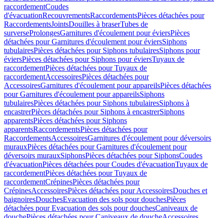
raccordement
Coudes
d'évacuation
Recouvrements
Raccordements
Pièces détachées pour
Raccordements
Joints
Douilles à braser
Tubes de
surverse
Prolonges
Garnitures d'écoulement pour éviers
Pièces
détachées pour Garnitures d'écoulement pour éviers
Siphons
tubulaires
Pièces détachées pour Siphons tubulaires
Siphons pour
éviers
Pièces détachées pour Siphons pour éviers
Tuyaux de
raccordement
Pièces détachées pour Tuyaux de
raccordement
Accessoires
Pièces détachées pour
Accessoires
Garnitures d'écoulement pour appareils
Pièces détachées
pour Garnitures d'écoulement pour appareils
Siphons
tubulaires
Pièces détachées pour Siphons tubulaires
Siphons à
encastrer
Pièces détachées pour Siphons à encastrer
Siphons
apparents
Pièces détachées pour Siphons
apparents
Raccordements
Pièces détachées pour
Raccordements
Accessoires
Garnitures d'écoulement pour déversoirs
muraux
Pièces détachées pour Garnitures d'écoulement pour
déversoirs muraux
Siphons
Pièces détachées pour Siphons
Coudes
d'évacuation
Pièces détachées pour Coudes d'évacuation
Tuyaux de
raccordement
Pièces détachées pour Tuyaux de
raccordement
Crépines
Pièces détachées pour
Crépines
Accessoires
Pièces détachées pour Accessoires
Douches et
baignoires
Douches
Evacuation des sols pour douches
Pièces
détachées pour Evacuation des sols pour douches
Caniveaux de
douche
Pièces détachées pour Caniveaux de douche
Accessoires