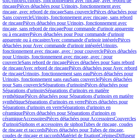
sol
Urinoirs
Urinoirs, fonctionnement avec rinçage, avec rebord de
rinçage
Pièces détachées pour Urinoirs, fonctionnement avec
rinçage, avec rebord de rinçage
Sans couvercle
Pièces détachées pour
Sans couvercle
Urinoirs, fonctionnement avec rinçage, sans rebord
de rinçage
Pièces détachées pour Urinoirs, fonctionnement avec
rinçage, sans rebord de rinçage
Pour commande d'urinoir apparente
ou à encastrer
Pièces détachées pour Pour commande d'urinoir
apparente ou à encastrer
Avec commande d'urinoir intégrée
Pièces
détachées pour Avec commande d'urinoir intégrée
Urinoirs,
fonctionnement avec rinçage, avec / pour couvercle
Pièces détachées
pour Urinoirs, fonctionnement avec rinçage, avec / pour
couvercle
Sans rebord de rinçage
Pièces détachées pour Sans rebord
de rinçage
Avec rebord de rinçage
Pièces détachées pour Avec rebord
de rinçage
Urinoirs, fonctionnement sans eau
Pièces détachées pour
Urinoirs, fonctionnement sans eau
Sans couvercle
Pièces détachées
pour Sans couvercle
Séparations d'urinoirs
Pièces détachées pour
Séparations d'urinoirs
Séparations d'urinoirs en matière
synthétique
Pièces détachées pour Séparations d'urinoirs en matière
synthétique
Séparations d'urinoirs en verre
Pièces détachées pour
Séparations d'urinoirs en verre
Séparations d'urinoirs en
céramique
Pièces détachées pour Séparations d'urinoirs en
céramique
Accessoires
Pièces détachées pour Accessoires
Couvercles
d'urinoir
Siphons et accessoires de siphon
Tubes de rinçage, coudes
de rinçage et raccords
Pièces détachées pour Tubes de rinçage,
coudes de rinçage et raccords
Matériel de fixation
Crépines
Diffuseur