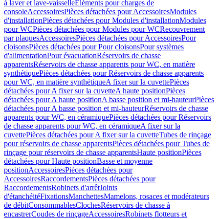
à laver et lave-vaisselle
Eléments pour charges de
console
Accessoires
Pièces détachées pour Accessoires
Modules
d'installation
Pièces détachées pour Modules d'installation
Modules
pour WC
Pièces détachées pour Modules pour WC
Recouvrement
par plaques
Accessoires
Pièces détachées pour Accessoires
Pour
cloisons
Pièces détachées pour Pour cloisons
Pour systèmes
d'alimentation
Pour évacuation
Réservoirs de chasse
apparents
Réservoirs de chasse apparents pour WC, en matière
synthétique
Pièces détachées pour Réservoirs de chasse apparents
pour WC, en matière synthétique
A fixer sur la cuvette
Pièces
détachées pour A fixer sur la cuvette
A haute position
Pièces
détachées pour A haute position
A basse position et mi-hauteur
Pièces
détachées pour A basse position et mi-hauteur
Réservoirs de chasse
apparents pour WC, en céramique
Pièces détachées pour Réservoirs
de chasse apparents pour WC, en céramique
A fixer sur la
cuvette
Pièces détachées pour A fixer sur la cuvette
Tubes de rinçage
pour réservoirs de chasse apparents
Pièces détachées pour Tubes de
rinçage pour réservoirs de chasse apparents
Haute position
Pièces
détachées pour Haute position
Basse et moyenne
position
Accessoires
Pièces détachées pour
Accessoires
Raccordements
Pièces détachées pour
Raccordements
Robinets d'arrêt
Joints
d'étanchéité
Fixations
Manchettes
Mamelons, rosaces et modérateurs
de débit
Consommables
Cloches
Réservoirs de chasse à
encastrer
Coudes de rinçage
Accessoires
Robinets flotteurs et