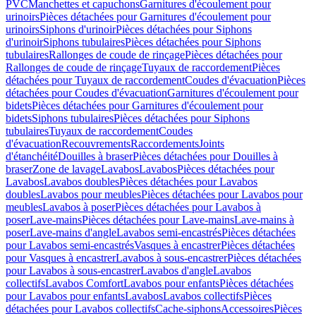
PVC
Manchettes et capuchons
Garnitures d'écoulement pour
urinoirs
Pièces détachées pour Garnitures d'écoulement pour
urinoirs
Siphons d'urinoir
Pièces détachées pour Siphons
d'urinoir
Siphons tubulaires
Pièces détachées pour Siphons
tubulaires
Rallonges de coude de rinçage
Pièces détachées pour
Rallonges de coude de rinçage
Tuyaux de raccordement
Pièces
détachées pour Tuyaux de raccordement
Coudes d'évacuation
Pièces
détachées pour Coudes d'évacuation
Garnitures d'écoulement pour
bidets
Pièces détachées pour Garnitures d'écoulement pour
bidets
Siphons tubulaires
Pièces détachées pour Siphons
tubulaires
Tuyaux de raccordement
Coudes
d'évacuation
Recouvrements
Raccordements
Joints
d'étanchéité
Douilles à braser
Pièces détachées pour Douilles à
braser
Zone de lavage
Lavabos
Lavabos
Pièces détachées pour
Lavabos
Lavabos doubles
Pièces détachées pour Lavabos
doubles
Lavabos pour meubles
Pièces détachées pour Lavabos pour
meubles
Lavabos à poser
Pièces détachées pour Lavabos à
poser
Lave-mains
Pièces détachées pour Lave-mains
Lave-mains à
poser
Lave-mains d'angle
Lavabos semi-encastrés
Pièces détachées
pour Lavabos semi-encastrés
Vasques à encastrer
Pièces détachées
pour Vasques à encastrer
Lavabos à sous-encastrer
Pièces détachées
pour Lavabos à sous-encastrer
Lavabos d'angle
Lavabos
collectifs
Lavabos Comfort
Lavabos pour enfants
Pièces détachées
pour Lavabos pour enfants
Lavabos
Lavabos collectifs
Pièces
détachées pour Lavabos collectifs
Cache-siphons
Accessoires
Pièces