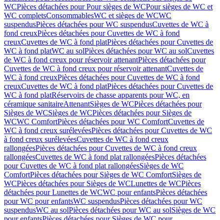
WC
Pièces détachées pour Pour sièges de WC
Pour sièges de WC et
WC complets
Consommables
WC et sièges de WC
WC
suspendus
Pièces détachées pour WC suspendus
Cuvettes de WC à
fond creux
Pièces détachées pour Cuvettes de WC à fond
creux
Cuvettes de WC à fond plat
Pièces détachées pour Cuvettes de
WC à fond plat
WC au sol
Pièces détachées pour WC au sol
Cuvettes
de WC à fond creux pour réservoir attenant
Pièces détachées pour
Cuvettes de WC à fond creux pour réservoir attenant
Cuvettes de
WC à fond creux
Pièces détachées pour Cuvettes de WC à fond
creux
Cuvettes de WC à fond plat
Pièces détachées pour Cuvettes de
WC à fond plat
Réservoirs de chasse apparents pour WC, en
céramique sanitaire
Attenant
Sièges de WC
Pièces détachées pour
Sièges de WC
Sièges de WC
Pièces détachées pour Sièges de
WC
WC Comfort
Pièces détachées pour WC Comfort
Cuvettes de
WC à fond creux surélevées
Pièces détachées pour Cuvettes de WC
à fond creux surélevées
Cuvettes de WC à fond creux
rallongées
Pièces détachées pour Cuvettes de WC à fond creux
rallongées
Cuvettes de WC à fond plat rallongées
Pièces détachées
pour Cuvettes de WC à fond plat rallongées
Sièges de WC
Comfort
Pièces détachées pour Sièges de WC Comfort
Sièges de
WC
Pièces détachées pour Sièges de WC
Lunettes de WC
Pièces
détachées pour Lunettes de WC
WC pour enfants
Pièces détachées
pour WC pour enfants
WC suspendus
Pièces détachées pour WC
suspendus
WC au sol
Pièces détachées pour WC au sol
Sièges de WC
pour enfants
Pièces détachées pour Sièges de WC pour