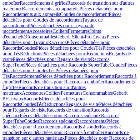
emboîter
Raccordements à griffes
Raccords de transition sur d'autres
matériaux
Raccordements aux appareils
Pièces détachées pour
Raccordements aux appareils
Coudes de raccordement
Pièces
détachées pour Coudes de raccordement
Tuyaux de
raccordement
Pièces détachées pour Tuyaux de
raccordement
Accessoires
Colliers
Fermetures
Joints
d'étanchéité
Consommables
Geberit Silent-Pro
Tuyaux
Pièces
détachées pour Tuyaux
Raccords
Pièces détachées pour
Raccords
Coudes
Pièces détachées pour Coudes
Tés
Pièces détachées
pour Tés
Réductions
Pièces détachées pour Réductions
Regards de
visite
Pièces détachées pour Regards de visite
Raccords
SuperTube
Pièces détachées pour Raccords SuperTube
Coudes
Pièces
détachées pour Coudes
Tés
Pièces détachées pour
Tés
Raccordements
Pièces détachées pour Raccordements
Raccords à
emboîter
Pièces détachées pour Raccords à emboîter
Raccordements
à griffes
Raccords de transition sur d'autres
matériaux
Accessoires
Colliers
Fermetures
Consommables
Geberit
PE
Tuyaux
Raccords
Pièces détachées pour
Raccords
Coudes
Tés
Réductions
Regards de visite
Pièces détachées
pour Regards de visite
Raccords de transition
Raccords
spéciaux
Pièces détachées pour Raccords spéciaux
Raccords
SuperTube
Coudes
Raccords spéciaux
Raccordements
Pièces
détachées pour Raccordements
Raccords à souder
Raccords à
emboîter
Pièces détachées pour Raccords à emboîter
Raccords de
transition sur d'autres matériaux
Pièces détachées pour Raccords de