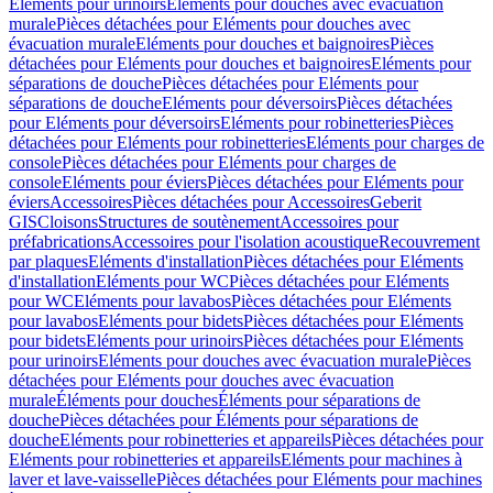
Eléments pour urinoirs
Eléments pour douches avec évacuation
murale
Pièces détachées pour Eléments pour douches avec
évacuation murale
Eléments pour douches et baignoires
Pièces
détachées pour Eléments pour douches et baignoires
Eléments pour
séparations de douche
Pièces détachées pour Eléments pour
séparations de douche
Eléments pour déversoirs
Pièces détachées
pour Eléments pour déversoirs
Eléments pour robinetteries
Pièces
détachées pour Eléments pour robinetteries
Eléments pour charges de
console
Pièces détachées pour Eléments pour charges de
console
Eléments pour éviers
Pièces détachées pour Eléments pour
éviers
Accessoires
Pièces détachées pour Accessoires
Geberit
GIS
Cloisons
Structures de soutènement
Accessoires pour
préfabrications
Accessoires pour l'isolation acoustique
Recouvrement
par plaques
Eléments d'installation
Pièces détachées pour Eléments
d'installation
Eléments pour WC
Pièces détachées pour Eléments
pour WC
Eléments pour lavabos
Pièces détachées pour Eléments
pour lavabos
Eléments pour bidets
Pièces détachées pour Eléments
pour bidets
Eléments pour urinoirs
Pièces détachées pour Eléments
pour urinoirs
Eléments pour douches avec évacuation murale
Pièces
détachées pour Eléments pour douches avec évacuation
murale
Éléments pour douches
Éléments pour séparations de
douche
Pièces détachées pour Éléments pour séparations de
douche
Eléments pour robinetteries et appareils
Pièces détachées pour
Eléments pour robinetteries et appareils
Eléments pour machines à
laver et lave-vaisselle
Pièces détachées pour Eléments pour machines