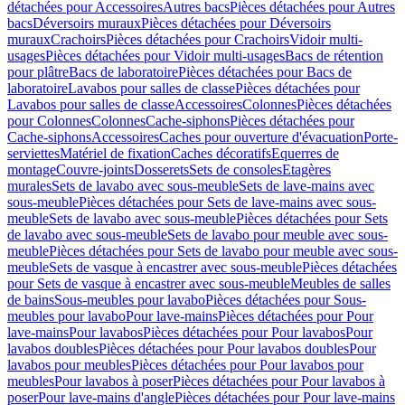
détachées pour Accessoires
Autres bacs
Pièces détachées pour Autres
bacs
Déversoirs muraux
Pièces détachées pour Déversoirs
muraux
Crachoirs
Pièces détachées pour Crachoirs
Vidoir multi-
usages
Pièces détachées pour Vidoir multi-usages
Bacs de rétention
pour plâtre
Bacs de laboratoire
Pièces détachées pour Bacs de
laboratoire
Lavabos pour salles de classe
Pièces détachées pour
Lavabos pour salles de classe
Accessoires
Colonnes
Pièces détachées
pour Colonnes
Colonnes
Cache-siphons
Pièces détachées pour
Cache-siphons
Accessoires
Caches pour ouverture d'évacuation
Porte-
serviettes
Matériel de fixation
Caches décoratifs
Equerres de
montage
Couvre-joints
Dosserets
Sets de consoles
Etagères
murales
Sets de lavabo avec sous-meuble
Sets de lave-mains avec
sous-meuble
Pièces détachées pour Sets de lave-mains avec sous-
meuble
Sets de lavabo avec sous-meuble
Pièces détachées pour Sets
de lavabo avec sous-meuble
Sets de lavabo pour meuble avec sous-
meuble
Pièces détachées pour Sets de lavabo pour meuble avec sous-
meuble
Sets de vasque à encastrer avec sous-meuble
Pièces détachées
pour Sets de vasque à encastrer avec sous-meuble
Meubles de salles
de bains
Sous-meubles pour lavabo
Pièces détachées pour Sous-
meubles pour lavabo
Pour lave-mains
Pièces détachées pour Pour
lave-mains
Pour lavabos
Pièces détachées pour Pour lavabos
Pour
lavabos doubles
Pièces détachées pour Pour lavabos doubles
Pour
lavabos pour meubles
Pièces détachées pour Pour lavabos pour
meubles
Pour lavabos à poser
Pièces détachées pour Pour lavabos à
poser
Pour lave-mains d'angle
Pièces détachées pour Pour lave-mains