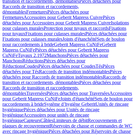
transition et raccordements, démontables
Pièces détachées pour
Raccords de transition et raccordements,
démontables
Fermetures
Pièces détachées pour
Fermetures
Accessoires pour Geberit Mapress Cuivre
Pièces
détachées pour Accessoires pour Geberit Mapress Cuivre
Isolations
pour culasses murales
Protection pour tuyaux et raccords
Fixations
pour tuyaux
Fixations pour culasses murales
Pièces détachées pour
Fixations pour culasses murales
Joints d'étanchéité
Sets de boulon
pour raccordements à bride
Geberit Mapress CuNiFe
Geberit
Mapress CuNiFe
Pièces détachées pour Geberit Mapress
CuNiFe
Tuyaux 2.1972
Manchons
Pièces détachées pour
Manchons
Réductions
Pièces détachées pour
Réductions
Coudes
Pièces détachées pour Coudes
Tés
Pièces
détachées pour Tés
Raccords de transition indémontables
Pièces
détachées pour Raccords de transition indémontables
Raccords de
transition et raccordements, démontables
Pièces détachées pour
Raccords de transition et raccordements,
démontables
Traversées
Pièces détachées pour Traversées
Accessoires
pour Geberit Mapress CuNiFe
Joints d'étanchéité
Sets de boulon pour
raccordements à bride
Système d’hygiène Geberit
Unités de rinçage
hygiénique
Pièces détachées pour Unités de rinçage
hygiénique
Accessoires pour unités de rinçage
hygiénique
Capteurs
Câbles
Limiteurs de débit
Recouvrements et
plaques de recouvrement
Réservoirs de chasse et commandes de WC
avec rinçage hygiénique
Pièces détachées pour Réservoirs de chasse