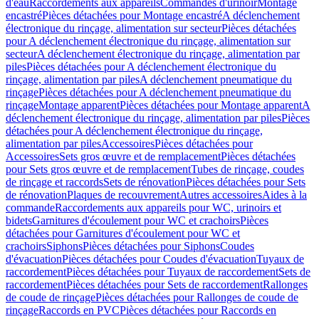
d'eau
Raccordements aux appareils
Commandes d'urinoir
Montage
encastré
Pièces détachées pour Montage encastré
A déclenchement
électronique du rinçage, alimentation sur secteur
Pièces détachées
pour A déclenchement électronique du rinçage, alimentation sur
secteur
A déclenchement électronique du rinçage, alimentation par
piles
Pièces détachées pour A déclenchement électronique du
rinçage, alimentation par piles
A déclenchement pneumatique du
rinçage
Pièces détachées pour A déclenchement pneumatique du
rinçage
Montage apparent
Pièces détachées pour Montage apparent
A
déclenchement électronique du rinçage, alimentation par piles
Pièces
détachées pour A déclenchement électronique du rinçage,
alimentation par piles
Accessoires
Pièces détachées pour
Accessoires
Sets gros œuvre et de remplacement
Pièces détachées
pour Sets gros œuvre et de remplacement
Tubes de rinçage, coudes
de rinçage et raccords
Sets de rénovation
Pièces détachées pour Sets
de rénovation
Plaques de recouvrement
Autres accessoires
Aides à la
commande
Raccordements aux appareils pour WC, urinoirs et
bidets
Garnitures d'écoulement pour WC et crachoirs
Pièces
détachées pour Garnitures d'écoulement pour WC et
crachoirs
Siphons
Pièces détachées pour Siphons
Coudes
d'évacuation
Pièces détachées pour Coudes d'évacuation
Tuyaux de
raccordement
Pièces détachées pour Tuyaux de raccordement
Sets de
raccordement
Pièces détachées pour Sets de raccordement
Rallonges
de coude de rinçage
Pièces détachées pour Rallonges de coude de
rinçage
Raccords en PVC
Pièces détachées pour Raccords en