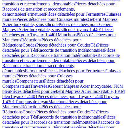
transition et raccordements, démontables
Pièces détachées pour
Raccords de transition et raccordements,
démontables
Fermetures
Pièces détachées pour Fermetures
Culasses
murales
Pièces détachées pour Culasses murales
Geberit Mapress
Acier Inoxydable, sans silicone
Pièces détachées pour Geberit
Mapress Acier Inoxydable, sans silicone
Tuyaux 1.4401
Pièces
détachées pour Tuyaux 1.4401
Manchons
Pièces détachées pour
Manchons
Réductions
Pièces détachées pour
Réductions
Coudes
Pièces détachées pour Coudes
Tés
Pièces
détachées pour Tés
Raccords de transition indémontables
Pièces
détachées pour Raccords de transition indémontables
Raccords de
transition et raccordements, démontables
Pièces détachées pour
Raccords de transition et raccordements,
démontables
Fermetures
Pièces détachées pour Fermetures
Culasses
murales
Pièces détachées pour Culasses
murales
Compensateurs
Pièces détachées pour
Compensateurs
Traversées
Geberit Mapress Acier Inoxydable, FKM
bleu
Pièces détachées pour Geberit Mapress Acier Inoxydable, FKM
bleu
Tuyaux 1.4401
Pièces détachées pour Tuyaux 1.4401
Tuyaux
1.4301
Tronçons de tuyau
Manchons
Pièces détachées pour
Manchons
Réductions
Pièces détachées pour
Réductions
Coudes
Pièces détachées pour Coudes
Tés
Pièces
détachées pour Tés
Raccords de transition indémontables
Pièces
détachées pour Raccords de transition indémontables
Raccords de
transition et raccordements, démontables
Pièces détachées pour