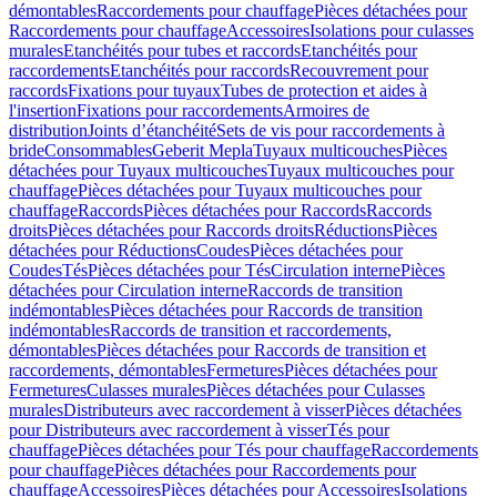
démontables
Raccordements pour chauffage
Pièces détachées pour
Raccordements pour chauffage
Accessoires
Isolations pour culasses
murales
Etanchéités pour tubes et raccords
Etanchéités pour
raccordements
Etanchéités pour raccords
Recouvrement pour
raccords
Fixations pour tuyaux
Tubes de protection et aides à
l'insertion
Fixations pour raccordements
Armoires de
distribution
Joints d’étanchéité
Sets de vis pour raccordements à
bride
Consommables
Geberit Mepla
Tuyaux multicouches
Pièces
détachées pour Tuyaux multicouches
Tuyaux multicouches pour
chauffage
Pièces détachées pour Tuyaux multicouches pour
chauffage
Raccords
Pièces détachées pour Raccords
Raccords
droits
Pièces détachées pour Raccords droits
Réductions
Pièces
détachées pour Réductions
Coudes
Pièces détachées pour
Coudes
Tés
Pièces détachées pour Tés
Circulation interne
Pièces
détachées pour Circulation interne
Raccords de transition
indémontables
Pièces détachées pour Raccords de transition
indémontables
Raccords de transition et raccordements,
démontables
Pièces détachées pour Raccords de transition et
raccordements, démontables
Fermetures
Pièces détachées pour
Fermetures
Culasses murales
Pièces détachées pour Culasses
murales
Distributeurs avec raccordement à visser
Pièces détachées
pour Distributeurs avec raccordement à visser
Tés pour
chauffage
Pièces détachées pour Tés pour chauffage
Raccordements
pour chauffage
Pièces détachées pour Raccordements pour
chauffage
Accessoires
Pièces détachées pour Accessoires
Isolations