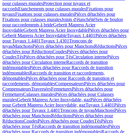
pour culasses murales
Protection pour tuyaux et
raccords
Etanchements pour culasses murales
Fixations pour
tuyaux
Fixations pour culasses murales
Pièces détachées pour
Fixations pour culasses murales
Joints d'étanchéité
Sets de boulon
pour raccordements à bride
Geberit Mapress Acier
Inoxydable
Geberit Mapress Acier Inoxydable
Pièces détachées pour
Geberit Mapress Acier Inoxydable
Tuyaux 1.4401
Pièces détachées
pour Tuyaux 1.4401
Tuyaux 1.4301
Tronçons de
tuyau
Manchons
Pièces détachées pour Manchons
Réductions
Pièces
détachées pour Réductions
Coudes
Pièces détachées pour
Coudes
Tés
Pièces détachées pour Tés
Circulation interne
Pièces
détachées pour Circulation interne
Raccords de transition
indémontables
Pièces détachées pour Raccords de transition
indémontables
Raccords de transition et raccordements,
démontables
Pièces détachées pour Raccords de transition et
raccordements, démontables
Compensateurs
Pièces détachées pour
Compensateurs
Traversées
Fermetures
Pièces détachées pour
Fermetures
Culasses murales
Pièces détachées pour Culasses
murales
Geberit Mapress Acier Inoxydable, gaz
Pièces détachées
pour Geberit Mapress Acier Inoxydable, gaz
Tuyaux 1.4401
Pièces
détachées pour Tuyaux 1.4401
Tronçons de tuyau
Manchons
Pièces
détachées pour Manchons
Réductions
Pièces détachées pour
Réductions
Coudes
Pièces détachées pour Coudes
Tés
Pièces
détachées pour Tés
Raccords de transition indémontables
Pièces
détachées pour Raccords de transition indémontables
Raccords de