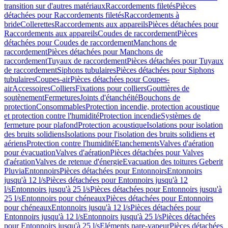
transition sur d'autres matériaux
Raccordements filetés
Pièces
détachées pour Raccordements filetés
Raccordements à
bride
Collerettes
Raccordements aux appareils
Pièces détachées pour
Raccordements aux appareils
Coudes de raccordement
Pièces
détachées pour Coudes de raccordement
Manchons de
raccordement
Pièces détachées pour Manchons de
raccordement
Tuyaux de raccordement
Pièces détachées pour Tuyaux
de raccordement
Siphons tubulaires
Pièces détachées pour Siphons
tubulaires
Coupes-air
Pièces détachées pour Coupes-
air
Accessoires
Colliers
Fixations pour colliers
Gouttières de
soutènement
Fermetures
Joints d'étanchéité
Bouchons de
protection
Consommables
Protection incendie, protection acoustique
et protection contre l'humidité
Protection incendie
Systèmes de
fermeture pour plafond
Protection acoustique
Isolations pour isolation
des bruits solidiens
Isolations pour l'isolation des bruits solidiens et
aériens
Protection contre l'humidité
Etanchements
Valves d'aération
pour évacuation
Valves d'aération
Pièces détachées pour Valves
d'aération
Valves de retenue d'énergie
Evacuation des toitures Geberit
Pluvia
Entonnoirs
Pièces détachées pour Entonnoirs
Entonnoirs
jusqu'à 12 l/s
Pièces détachées pour Entonnoirs jusqu'à 12
l/s
Entonnoirs jusqu'à 25 l/s
Pièces détachées pour Entonnoirs jusqu'à
25 l/s
Entonnoirs pour chéneaux
Pièces détachées pour Entonnoirs
pour chéneaux
Entonnoirs jusqu'à 12 l/s
Pièces détachées pour
Entonnoirs jusqu'à 12 l/s
Entonnoirs jusqu'à 25 l/s
Pièces détachées
pour Entonnoirs jusqu'à 25 l/s
Eléments pare-vapeur
Pièces détachées