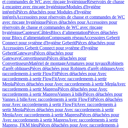
et commandes de WC avec rinçage hygiénique
Réservoirs de chasse
à encastrer avec rinçage hygiénique
Modules d'hygiène
intégrés
Pièces détachées pour Modules d'hygiène
intégrés
Accessoires pour réservoirs de chasse et commandes de WC
avec rinçage hygiénique
Pièces détachées pour Accessoires pour
réservoirs de chasse et commandes de WC avec rinçage
hygiénique
Capteurs
Câbles
Blocs d’alimentation
Pièces détachées
pour Blocs d’alimentation
Composants réseau
Accessoires Geberit
Connect pour système d'hygiène Geberit
Pièces détachées pour
Accessoires Geberit Connect pour système d'hygiène
Geberit
Gateways
Pièces détachées pour
Gateways
Convertisseurs
Pièces détachées pour
Convertisseurs
Matériel de montage
Armatures pour tuyaux
Robinets
d'arrêt obliques
Pièces détachées pour Robinets d'arrêt obliques
Avec
raccordements à sertir FlowFit
Pièces détachées pour Avec
raccordements à sertir FlowFit
Avec raccordements à sertir
Mepla
Pièces détachées pour Avec raccordements à sertir Mepla
Avec
raccordements à sertir Mapress
Pièces détachées pour Avec
raccordements à sertir Mapress
Vannes à bille
Pièces détachées pour
Vannes à bille
Avec raccordements à sertir FlowFit
Pièces détachées
pour Avec raccordements à sertir FlowFit
Avec raccordements à
sertir Mepla
Pièces détachées pour Avec raccordements à sertir
Mepla
Avec raccordements à sertir Mapress
Pièces détachées pour
Avec raccordements à sertir Mapress
Avec raccordements à sertir
Mapress, FKM bleu
Pièces détachées pour Avec raccordements à