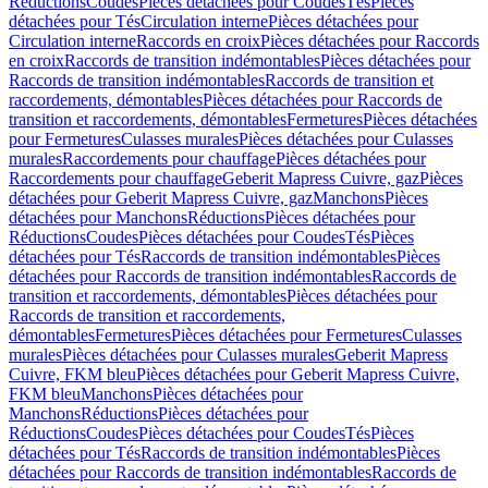
Réductions
Coudes
Pièces détachées pour Coudes
Tés
Pièces
détachées pour Tés
Circulation interne
Pièces détachées pour
Circulation interne
Raccords en croix
Pièces détachées pour Raccords
en croix
Raccords de transition indémontables
Pièces détachées pour
Raccords de transition indémontables
Raccords de transition et
raccordements, démontables
Pièces détachées pour Raccords de
transition et raccordements, démontables
Fermetures
Pièces détachées
pour Fermetures
Culasses murales
Pièces détachées pour Culasses
murales
Raccordements pour chauffage
Pièces détachées pour
Raccordements pour chauffage
Geberit Mapress Cuivre, gaz
Pièces
détachées pour Geberit Mapress Cuivre, gaz
Manchons
Pièces
détachées pour Manchons
Réductions
Pièces détachées pour
Réductions
Coudes
Pièces détachées pour Coudes
Tés
Pièces
détachées pour Tés
Raccords de transition indémontables
Pièces
détachées pour Raccords de transition indémontables
Raccords de
transition et raccordements, démontables
Pièces détachées pour
Raccords de transition et raccordements,
démontables
Fermetures
Pièces détachées pour Fermetures
Culasses
murales
Pièces détachées pour Culasses murales
Geberit Mapress
Cuivre, FKM bleu
Pièces détachées pour Geberit Mapress Cuivre,
FKM bleu
Manchons
Pièces détachées pour
Manchons
Réductions
Pièces détachées pour
Réductions
Coudes
Pièces détachées pour Coudes
Tés
Pièces
détachées pour Tés
Raccords de transition indémontables
Pièces
détachées pour Raccords de transition indémontables
Raccords de