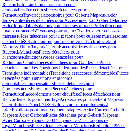
Raccords de transition et raccordements,
démontables
Fermetures
Pièces détachées pour
Fermetures
Traversées
Accessoires pour Geberit Mapress Acier
Inoxydable
Pièces détachées pour Accessoires pour Geberit Mapress
Acier Inoxydable
Isolations pour culasses murales
Protection pour
tuyaux et raccords
Fixations pour tuyaux
Fixations pour culasses
murales
Pièces détachées pour Fixations pour culasses murales
Joints
d'étanchéité
Sets de boulon pour raccordements à bride
Geberit
Mapress Therm
Tuyaux Therm
Raccords
Pièces détachées pour
Raccords
Manchons
Pièces détachées pour
Manchons
Réductions
Pièces détachées pour
Réductions
Coudes
Pièces détachées pour Coudes
Tés
Pièces
détachées pour Tés
Transitions indémontables
Pièces détachées pour
Transitions indémontables
Transitions et raccords, démontables
Pièces
détachées pour Transitions et raccords,
démontables
Compensateurs
Pièces détachées pour
Compensateurs
Fermetures
Pièces détachées pour
Fermetures
Raccordements pour chauffage
Pièces détachées pour
Raccordements pour chauffage
Accessoires pour Geberit Mapress
Therm
Joints d'étanchéité
Sets de vis pour raccordements à
bride
Fixations pour tuyaux
Geberit Mapress Acier Carbone
Geberit
Mapress Acier Carbone
Pièces détachées pour Geberit Mapress
Acier Carbone
Tuyaux 1.0034
Tuyaux 1.0215
Tronçons de
tuyau
Manchons
Pièces détachées pour Manchons
Réductions
Pièces
détachées pour Réductions
Coudes
Pièces détachées pour