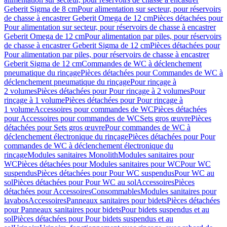
Geberit Sigma de 8 cm
Pour alimentation sur secteur, pour réservoirs
de chasse à encastrer Geberit Omega de 12 cm
Pièces détachées pour
Pour alimentation sur secteur, pour réservoirs de chasse à encastrer
Geberit Omega de 12 cm
Pour alimentation par piles, pour réservoirs
de chasse à encastrer Geberit Sigma de 12 cm
Pièces détachées pour
Pour alimentation par piles, pour réservoirs de chasse à encastrer
Geberit Sigma de 12 cm
Commandes de WC à déclenchement
pneumatique du rinçage
Pièces détachées pour Commandes de WC à
déclenchement pneumatique du rinçage
Pour rinçage à
2 volumes
Pièces détachées pour Pour rinçage à 2 volumes
Pour
rinçage à 1 volume
Pièces détachées pour Pour rinçage à
1 volume
Accessoires pour commandes de WC
Pièces détachées
pour Accessoires pour commandes de WC
Sets gros œuvre
Pièces
détachées pour Sets gros œuvre
Pour commandes de WC à
déclenchement électronique du rinçage
Pièces détachées pour Pour
commandes de WC à déclenchement électronique du
rinçage
Modules sanitaires Monolith
Modules sanitaires pour
WC
Pièces détachées pour Modules sanitaires pour WC
Pour WC
suspendus
Pièces détachées pour Pour WC suspendus
Pour WC au
sol
Pièces détachées pour Pour WC au sol
Accessoires
Pièces
détachées pour Accessoires
Consommables
Modules sanitaires pour
lavabos
Accessoires
Panneaux sanitaires pour bidets
Pièces détachées
pour Panneaux sanitaires pour bidets
Pour bidets suspendus et au
sol
Pièces détachées pour Pour bidets suspendus et au