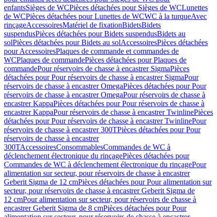
enfants
Sièges de WC
Pièces détachées pour Sièges de WC
Lunettes
de WC
Pièces détachées pour Lunettes de WC
WC à la turque
Avec
rinçage
Accessoires
Matériel de fixation
Bidets
Bidets
suspendus
Pièces détachées pour Bidets suspendus
Bidets au
sol
Pièces détachées pour Bidets au sol
Accessoires
Pièces détachées
pour Accessoires
Plaques de commande et commandes de
WC
Plaques de commande
Pièces détachées pour Plaques de
commande
Pour réservoirs de chasse à encastrer Sigma
Pièces
détachées pour Pour réservoirs de chasse à encastrer Sigma
Pour
réservoirs de chasse à encastrer Omega
Pièces détachées pour Pour
réservoirs de chasse à encastrer Omega
Pour réservoirs de chasse à
encastrer Kappa
Pièces détachées pour Pour réservoirs de chasse à
encastrer Kappa
Pour réservoirs de chasse à encastrer Twinline
Pièces
détachées pour Pour réservoirs de chasse à encastrer Twinline
Pour
réservoirs de chasse à encastrer 300T
Pièces détachées pour Pour
réservoirs de chasse à encastrer
300T
Accessoires
Consommables
Commandes de WC à
déclenchement électronique du rinçage
Pièces détachées pour
Commandes de WC à déclenchement électronique du rinçage
Pour
alimentation sur secteur, pour réservoirs de chasse à encastrer
Geberit Sigma de 12 cm
Pièces détachées pour Pour alimentation sur
secteur, pour réservoirs de chasse à encastrer Geberit Sigma de
12 cm
Pour alimentation sur secteur, pour réservoirs de chasse à
encastrer Geberit Sigma de 8 cm
Pièces détachées pour Pour
alimentation sur secteur, pour réservoirs de chasse à encastrer