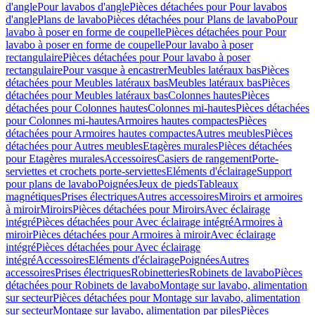
d'angle
Pour lavabos d'angle
Pièces détachées pour Pour lavabos
d'angle
Plans de lavabo
Pièces détachées pour Plans de lavabo
Pour
lavabo à poser en forme de coupelle
Pièces détachées pour Pour
lavabo à poser en forme de coupelle
Pour lavabo à poser
rectangulaire
Pièces détachées pour Pour lavabo à poser
rectangulaire
Pour vasque à encastrer
Meubles latéraux bas
Pièces
détachées pour Meubles latéraux bas
Meubles latéraux bas
Pièces
détachées pour Meubles latéraux bas
Colonnes hautes
Pièces
détachées pour Colonnes hautes
Colonnes mi-hautes
Pièces détachées
pour Colonnes mi-hautes
Armoires hautes compactes
Pièces
détachées pour Armoires hautes compactes
Autres meubles
Pièces
détachées pour Autres meubles
Etagères murales
Pièces détachées
pour Etagères murales
Accessoires
Casiers de rangement
Porte-
serviettes et crochets porte-serviettes
Eléments d'éclairage
Support
pour plans de lavabo
Poignées
Jeux de pieds
Tableaux
magnétiques
Prises électriques
Autres accessoires
Miroirs et armoires
à miroir
Miroirs
Pièces détachées pour Miroirs
Avec éclairage
intégré
Pièces détachées pour Avec éclairage intégré
Armoires à
miroir
Pièces détachées pour Armoires à miroir
Avec éclairage
intégré
Pièces détachées pour Avec éclairage
intégré
Accessoires
Eléments d'éclairage
Poignées
Autres
accessoires
Prises électriques
Robinetteries
Robinets de lavabo
Pièces
détachées pour Robinets de lavabo
Montage sur lavabo, alimentation
sur secteur
Pièces détachées pour Montage sur lavabo, alimentation
sur secteur
Montage sur lavabo, alimentation par piles
Pièces