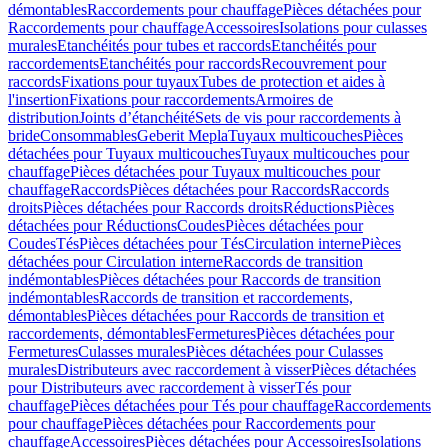
démontables
Raccordements pour chauffage
Pièces détachées pour
Raccordements pour chauffage
Accessoires
Isolations pour culasses
murales
Etanchéités pour tubes et raccords
Etanchéités pour
raccordements
Etanchéités pour raccords
Recouvrement pour
raccords
Fixations pour tuyaux
Tubes de protection et aides à
l'insertion
Fixations pour raccordements
Armoires de
distribution
Joints d’étanchéité
Sets de vis pour raccordements à
bride
Consommables
Geberit Mepla
Tuyaux multicouches
Pièces
détachées pour Tuyaux multicouches
Tuyaux multicouches pour
chauffage
Pièces détachées pour Tuyaux multicouches pour
chauffage
Raccords
Pièces détachées pour Raccords
Raccords
droits
Pièces détachées pour Raccords droits
Réductions
Pièces
détachées pour Réductions
Coudes
Pièces détachées pour
Coudes
Tés
Pièces détachées pour Tés
Circulation interne
Pièces
détachées pour Circulation interne
Raccords de transition
indémontables
Pièces détachées pour Raccords de transition
indémontables
Raccords de transition et raccordements,
démontables
Pièces détachées pour Raccords de transition et
raccordements, démontables
Fermetures
Pièces détachées pour
Fermetures
Culasses murales
Pièces détachées pour Culasses
murales
Distributeurs avec raccordement à visser
Pièces détachées
pour Distributeurs avec raccordement à visser
Tés pour
chauffage
Pièces détachées pour Tés pour chauffage
Raccordements
pour chauffage
Pièces détachées pour Raccordements pour
chauffage
Accessoires
Pièces détachées pour Accessoires
Isolations