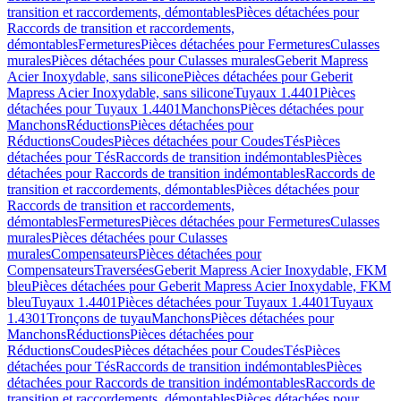
transition et raccordements, démontables
Pièces détachées pour
Raccords de transition et raccordements,
démontables
Fermetures
Pièces détachées pour Fermetures
Culasses
murales
Pièces détachées pour Culasses murales
Geberit Mapress
Acier Inoxydable, sans silicone
Pièces détachées pour Geberit
Mapress Acier Inoxydable, sans silicone
Tuyaux 1.4401
Pièces
détachées pour Tuyaux 1.4401
Manchons
Pièces détachées pour
Manchons
Réductions
Pièces détachées pour
Réductions
Coudes
Pièces détachées pour Coudes
Tés
Pièces
détachées pour Tés
Raccords de transition indémontables
Pièces
détachées pour Raccords de transition indémontables
Raccords de
transition et raccordements, démontables
Pièces détachées pour
Raccords de transition et raccordements,
démontables
Fermetures
Pièces détachées pour Fermetures
Culasses
murales
Pièces détachées pour Culasses
murales
Compensateurs
Pièces détachées pour
Compensateurs
Traversées
Geberit Mapress Acier Inoxydable, FKM
bleu
Pièces détachées pour Geberit Mapress Acier Inoxydable, FKM
bleu
Tuyaux 1.4401
Pièces détachées pour Tuyaux 1.4401
Tuyaux
1.4301
Tronçons de tuyau
Manchons
Pièces détachées pour
Manchons
Réductions
Pièces détachées pour
Réductions
Coudes
Pièces détachées pour Coudes
Tés
Pièces
détachées pour Tés
Raccords de transition indémontables
Pièces
détachées pour Raccords de transition indémontables
Raccords de
transition et raccordements, démontables
Pièces détachées pour