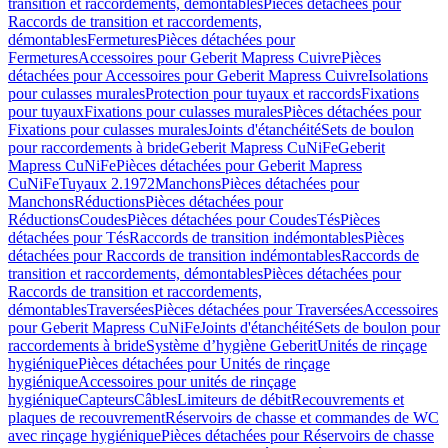
transition et raccordements, démontables
Pièces détachées pour
Raccords de transition et raccordements,
démontables
Fermetures
Pièces détachées pour
Fermetures
Accessoires pour Geberit Mapress Cuivre
Pièces
détachées pour Accessoires pour Geberit Mapress Cuivre
Isolations
pour culasses murales
Protection pour tuyaux et raccords
Fixations
pour tuyaux
Fixations pour culasses murales
Pièces détachées pour
Fixations pour culasses murales
Joints d'étanchéité
Sets de boulon
pour raccordements à bride
Geberit Mapress CuNiFe
Geberit
Mapress CuNiFe
Pièces détachées pour Geberit Mapress
CuNiFe
Tuyaux 2.1972
Manchons
Pièces détachées pour
Manchons
Réductions
Pièces détachées pour
Réductions
Coudes
Pièces détachées pour Coudes
Tés
Pièces
détachées pour Tés
Raccords de transition indémontables
Pièces
détachées pour Raccords de transition indémontables
Raccords de
transition et raccordements, démontables
Pièces détachées pour
Raccords de transition et raccordements,
démontables
Traversées
Pièces détachées pour Traversées
Accessoires
pour Geberit Mapress CuNiFe
Joints d'étanchéité
Sets de boulon pour
raccordements à bride
Système d’hygiène Geberit
Unités de rinçage
hygiénique
Pièces détachées pour Unités de rinçage
hygiénique
Accessoires pour unités de rinçage
hygiénique
Capteurs
Câbles
Limiteurs de débit
Recouvrements et
plaques de recouvrement
Réservoirs de chasse et commandes de WC
avec rinçage hygiénique
Pièces détachées pour Réservoirs de chasse