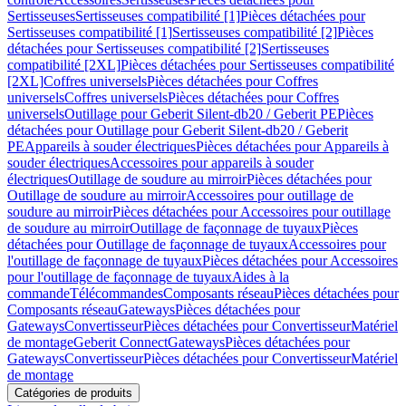
Sertisseuses
Sertisseuses compatibilité [1]
Pièces détachées pour
Sertisseuses compatibilité [1]
Sertisseuses compatibilité [2]
Pièces
détachées pour Sertisseuses compatibilité [2]
Sertisseuses
compatibilité [2XL]
Pièces détachées pour Sertisseuses compatibilité
[2XL]
Coffres universels
Pièces détachées pour Coffres
universels
Coffres universels
Pièces détachées pour Coffres
universels
Outillage pour Geberit Silent-db20 / Geberit PE
Pièces
détachées pour Outillage pour Geberit Silent-db20 / Geberit
PE
Appareils à souder électriques
Pièces détachées pour Appareils à
souder électriques
Accessoires pour appareils à souder
électriques
Outillage de soudure au mirroir
Pièces détachées pour
Outillage de soudure au mirroir
Accessoires pour outillage de
soudure au mirroir
Pièces détachées pour Accessoires pour outillage
de soudure au mirroir
Outillage de façonnage de tuyaux
Pièces
détachées pour Outillage de façonnage de tuyaux
Accessoires pour
l'outillage de façonnage de tuyaux
Pièces détachées pour Accessoires
pour l'outillage de façonnage de tuyaux
Aides à la
commande
Télécommandes
Composants réseau
Pièces détachées pour
Composants réseau
Gateways
Pièces détachées pour
Gateways
Convertisseur
Pièces détachées pour Convertisseur
Matériel
de montage
Geberit Connect
Gateways
Pièces détachées pour
Gateways
Convertisseur
Pièces détachées pour Convertisseur
Matériel
de montage
Catégories de produits