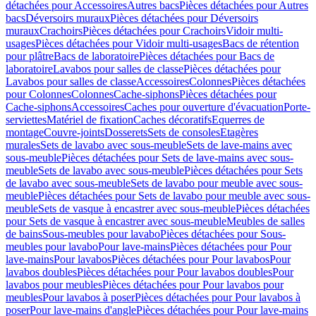
détachées pour Accessoires
Autres bacs
Pièces détachées pour Autres
bacs
Déversoirs muraux
Pièces détachées pour Déversoirs
muraux
Crachoirs
Pièces détachées pour Crachoirs
Vidoir multi-
usages
Pièces détachées pour Vidoir multi-usages
Bacs de rétention
pour plâtre
Bacs de laboratoire
Pièces détachées pour Bacs de
laboratoire
Lavabos pour salles de classe
Pièces détachées pour
Lavabos pour salles de classe
Accessoires
Colonnes
Pièces détachées
pour Colonnes
Colonnes
Cache-siphons
Pièces détachées pour
Cache-siphons
Accessoires
Caches pour ouverture d'évacuation
Porte-
serviettes
Matériel de fixation
Caches décoratifs
Equerres de
montage
Couvre-joints
Dosserets
Sets de consoles
Etagères
murales
Sets de lavabo avec sous-meuble
Sets de lave-mains avec
sous-meuble
Pièces détachées pour Sets de lave-mains avec sous-
meuble
Sets de lavabo avec sous-meuble
Pièces détachées pour Sets
de lavabo avec sous-meuble
Sets de lavabo pour meuble avec sous-
meuble
Pièces détachées pour Sets de lavabo pour meuble avec sous-
meuble
Sets de vasque à encastrer avec sous-meuble
Pièces détachées
pour Sets de vasque à encastrer avec sous-meuble
Meubles de salles
de bains
Sous-meubles pour lavabo
Pièces détachées pour Sous-
meubles pour lavabo
Pour lave-mains
Pièces détachées pour Pour
lave-mains
Pour lavabos
Pièces détachées pour Pour lavabos
Pour
lavabos doubles
Pièces détachées pour Pour lavabos doubles
Pour
lavabos pour meubles
Pièces détachées pour Pour lavabos pour
meubles
Pour lavabos à poser
Pièces détachées pour Pour lavabos à
poser
Pour lave-mains d'angle
Pièces détachées pour Pour lave-mains