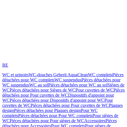
BE
WC et urinoirs
WC-douches Geberit AquaClean
WC complets
Pièces
détachées pour WC complets
WC suspendus
Pièces détachées pour
WC suspendus
WC au sol
Pièces détachées pour WC au sol
Sièges de
WC
Pièces détachées pour Sièges de WC
Pour cuvettes de WC
Pièces
détachées pour Pour cuvettes de WC
Dispositifs d'appoint pour
WC
Pièces détachées pour Dispositifs d'appoint pour WC
Pour
cuvettes de WC
Pièces détachées pour Pour cuvettes de WC
Plaques
design
Pièces détachées pour Plaques design
Pour WC
complets
Pièces détachées pour Pour WC complets
Pour sièges de
WC
Pièces détachées pour Pour sièges de WC
Accessoires
Pièces
détachées pour Accessoires
Pour WC complets
Pour sièges de