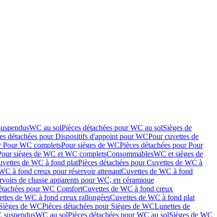
suspendus
WC au sol
Pièces détachées pour WC au sol
Sièges de
es détachées pour Dispositifs d'appoint pour WC
Pour cuvettes de
ur Pour WC complets
Pour sièges de WC
Pièces détachées pour Pour
Pour sièges de WC et WC complets
Consommables
WC et sièges de
vettes de WC à fond plat
Pièces détachées pour Cuvettes de WC à
WC à fond creux pour réservoir attenant
Cuvettes de WC à fond
rvoirs de chasse apparents pour WC, en céramique
détachées pour WC Comfort
Cuvettes de WC à fond creux
ettes de WC à fond creux rallongées
Cuvettes de WC à fond plat
Sièges de WC
Pièces détachées pour Sièges de WC
Lunettes de
C suspendus
WC au sol
Pièces détachées pour WC au sol
Sièges de WC