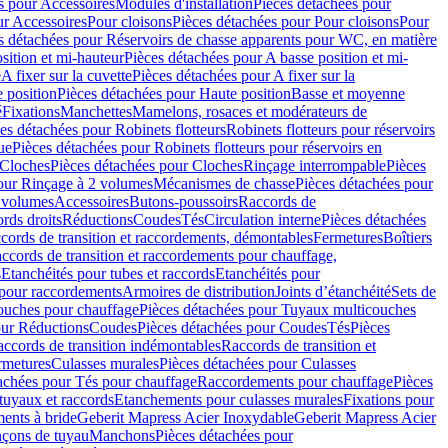
s pour Accessoires
Modules d'installation
Pièces détachées pour
ur Accessoires
Pour cloisons
Pièces détachées pour Pour cloisons
Pour
s détachées pour Réservoirs de chasse apparents pour WC, en matière
sition et mi-hauteur
Pièces détachées pour A basse position et mi-
e
A fixer sur la cuvette
Pièces détachées pour A fixer sur la
 position
Pièces détachées pour Haute position
Basse et moyenne
é
Fixations
Manchettes
Mamelons, rosaces et modérateurs de
es détachées pour Robinets flotteurs
Robinets flotteurs pour réservoirs
ue
Pièces détachées pour Robinets flotteurs pour réservoirs en
Cloches
Pièces détachées pour Cloches
Rinçage interrompable
Pièces
our Rinçage à 2 volumes
Mécanismes de chasse
Pièces détachées pour
2 volumes
Accessoires
Butons-poussoirs
Raccords de
rds droits
Réductions
Coudes
Tés
Circulation interne
Pièces détachées
cords de transition et raccordements, démontables
Fermetures
Boîtiers
ccords de transition et raccordements pour chauffage,
s
Etanchéités pour tubes et raccords
Etanchéités pour
 pour raccordements
Armoires de distribution
Joints d’étanchéité
Sets de
ouches pour chauffage
Pièces détachées pour Tuyaux multicouches
our Réductions
Coudes
Pièces détachées pour Coudes
Tés
Pièces
ccords de transition indémontables
Raccords de transition et
rmetures
Culasses murales
Pièces détachées pour Culasses
achées pour Tés pour chauffage
Raccordements pour chauffage
Pièces
tuyaux et raccords
Etanchements pour culasses murales
Fixations pour
ents à bride
Geberit Mapress Acier Inoxydable
Geberit Mapress Acier
çons de tuyau
Manchons
Pièces détachées pour