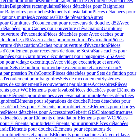
e recoin pour douches
Boîtes de rangement de recoin
Pièces détachées
taire
Baignoires rectangulaires
Pièces détachées pour Baignoires
ur Baignoires pour bébés
Eléments d'installation
Pièces détachées pour
fixations murales
Accessoires
Kits de réparation
Autres
 pour Garnitures d'écoulement pour receveurs de douche, d52
Avec
 détachées pour Caches pour ouverture d'évacuation
Garnitures
ouverture d'évacuation
Pièces détachées pour Avec caches pour
s de douche, d90
Avec caches pour ouverture d'évacuation
Pièces
erture d'évacuation
Caches pour ouverture d'évacuation
Pièces
s d'écoulement pour receveurs de douche Sestra
Sans caches pour
tachées pour Garnitures d'écoulement pour baignoires, d52
Avec
ion pour vidage excentrique
Avec vidage excentrique et arrivée
pour Sets de finition pour vidage excentrique et arrivée d'eau
A
nt par pression PushControl
Pièces détachées pour Sets de finition pour
s d'écoulement pour baignoires
Sets de raccordement
Systèmes
tures de soutènement
Recouvrement par plaques
Accessoires
Pièces
éments pour WC
Eléments pour lavabos
Pièces détachées pour Eléments
noirs
Eléments pour douches avec évacuation murale
Pièces détachées
ignoires
Eléments pour séparations de douche
Pièces détachées pour
ces détachées pour Eléments pour robinetteries
Eléments pour charges
res
Pièces détachées pour Accessoires
Geberit GIS
Cloisons
Structures
s détachées pour Eléments d'installation
Eléments pour WC
Pièces
 pour Eléments pour bidets
Eléments pour urinoirs
Pièces détachées
urale
Éléments pour douches
Éléments pour séparations de
r robinetteries et appareils
Eléments pour machines à laver et lave-