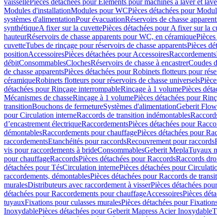
vaisselle
Pièces détachées pour Eléments pour machines à laver et lave
Modules d'installation
Modules pour WC
Pièces détachées pour Modu
systèmes d'alimentation
Pour évacuation
Réservoirs de chasse apparent
synthétique
A fixer sur la cuvette
Pièces détachées pour A fixer sur la c
hauteur
Réservoirs de chasse apparents pour WC, en céramique
Pièces
cuvette
Tubes de rinçage pour réservoirs de chasse apparents
Pièces dé
position
Accessoires
Pièces détachées pour Accessoires
Raccordements
débit
Consommables
Cloches
Réservoirs de chasse à encastrer
Coudes d
de chasse apparents
Pièces détachées pour Robinets flotteurs pour rése
céramique
Robinets flotteurs pour réservoirs de chasse universels
Pièce
détachées pour Rinçage interrompable
Rinçage à 1 volume
Pièces dét
Mécanismes de chasse
Rinçage à 1 volume
Pièces détachées pour Rin
transition
Bouchons de fermeture
Systèmes d'alimentation
Geberit Flow
pour Circulation interne
Raccords de transition indémontables
Raccords
d’encastrement électrique
Raccordements
Pièces détachées pour Racc
démontables
Raccordements pour chauffage
Pièces détachées pour Ra
raccordements
Etanchéités pour raccords
Recouvrement pour raccords
vis pour raccordements à bride
Consommables
Geberit Mepla
Tuyaux m
pour chauffage
Raccords
Pièces détachées pour Raccords
Raccords droi
détachées pour Tés
Circulation interne
Pièces détachées pour Circulati
raccordements, démontables
Pièces détachées pour Raccords de transi
murales
Distributeurs avec raccordement à visser
Pièces détachées pour
détachées pour Raccordements pour chauffage
Accessoires
Pièces dét
tuyaux
Fixations pour culasses murales
Pièces détachées pour Fixation
Inoxydable
Pièces détachées pour Geberit Mapress Acier Inoxydable
T