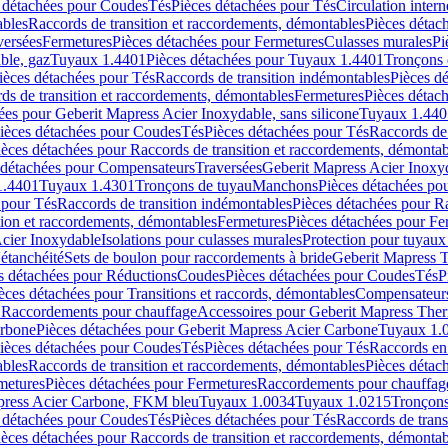
 détachées pour Coudes
Tés
Pièces détachées pour Tés
Circulation intern
ables
Raccords de transition et raccordements, démontables
Pièces détac
versées
Fermetures
Pièces détachées pour Fermetures
Culasses murales
Pi
ble, gaz
Tuyaux 1.4401
Pièces détachées pour Tuyaux 1.4401
Tronçons 
ièces détachées pour Tés
Raccords de transition indémontables
Pièces d
ds de transition et raccordements, démontables
Fermetures
Pièces détac
ées pour Geberit Mapress Acier Inoxydable, sans silicone
Tuyaux 1.440
ièces détachées pour Coudes
Tés
Pièces détachées pour Tés
Raccords de 
ièces détachées pour Raccords de transition et raccordements, démontab
 détachées pour Compensateurs
Traversées
Geberit Mapress Acier Inox
1.4401
Tuyaux 1.4301
Tronçons de tuyau
Manchons
Pièces détachées p
 pour Tés
Raccords de transition indémontables
Pièces détachées pour Ra
tion et raccordements, démontables
Fermetures
Pièces détachées pour Fe
Acier Inoxydable
Isolations pour culasses murales
Protection pour tuyaux
'étanchéité
Sets de boulon pour raccordements à bride
Geberit Mapress 
s détachées pour Réductions
Coudes
Pièces détachées pour Coudes
Tés
P
èces détachées pour Transitions et raccords, démontables
Compensateur
r Raccordements pour chauffage
Accessoires pour Geberit Mapress The
arbone
Pièces détachées pour Geberit Mapress Acier Carbone
Tuyaux 1.
ièces détachées pour Coudes
Tés
Pièces détachées pour Tés
Raccords en
ables
Raccords de transition et raccordements, démontables
Pièces détac
metures
Pièces détachées pour Fermetures
Raccordements pour chauffag
apress Acier Carbone, FKM bleu
Tuyaux 1.0034
Tuyaux 1.0215
Tronçons
 détachées pour Coudes
Tés
Pièces détachées pour Tés
Raccords de trans
ièces détachées pour Raccords de transition et raccordements, démontab