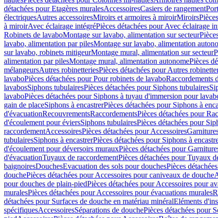
détachées pour Etagères murales
Accessoires
Casiers de rangement
Port
électriques
Autres accessoires
Miroirs et armoires à miroir
Miroirs
Pièces
à miroir
Avec éclairage intégré
Pièces détachées pour Avec éclairage in
Robinets de lavabo
Montage sur lavabo, alimentation sur secteur
Pièce
lavabo, alimentation par piles
Montage sur lavabo, alimentation auton
sur lavabo, robinets mitigeur
Montage mural, alimentation sur secteur
P
alimentation par piles
Montage mural, alimentation autonome
Pièces d
mélangeurs
Autres robinetteries
Pièces détachées pour Autres robinette
lavabo
Pièces détachées pour Pour robinets de lavabo
Raccordements d’a
lavabos
Siphons tubulaires
Pièces détachées pour Siphons tubulaires
Si
lavabo
Pièces détachées pour Siphons à tuyau d'immersion pour lavab
gain de place
Siphons à encastrer
Pièces détachées pour Siphons à enca
d'évacuation
Recouvrements
Raccordements
Pièces détachées pour Ra
d'écoulement pour éviers
Siphons tubulaires
Pièces détachées pour Sip
raccordement
Accessoires
Pièces détachées pour Accessoires
Garniture
tubulaires
Siphons à encastrer
Pièces détachées pour Siphons à encastr
d'écoulement pour déversoirs muraux
Pièces détachées pour Garnitur
d'évacuation
Tuyaux de raccordement
Pièces détachées pour Tuyaux d
baignoires
Douches
Evacuation des sols pour douches
Pièces détachées
douche
Pièces détachées pour Accessoires pour caniveaux de douche
A
pour douches de plain-pied
Pièces détachées pour Accessoires pour ava
murales
Pièces détachées pour Accessoires pour évacuations murales
R
détachées pour Surfaces de douche en matériau minéral
Eléments d'ins
spécifiques
Accessoires
Séparations de douche
Pièces détachées pour S