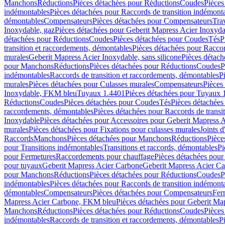
Manchons
Réductions
Pièces détachées pour Réductions
Coudes
Pièces
indémontables
Pièces détachées pour Raccords de transition indémont
démontables
Compensateurs
Pièces détachées pour Compensateurs
Tra
Inoxydable, gaz
Pièces détachées pour Geberit Mapress Acier Inoxyda
détachées pour Réductions
Coudes
Pièces détachées pour Coudes
Tés
P
transition et raccordements, démontables
Pièces détachées pour Raccor
murales
Geberit Mapress Acier Inoxydable, sans silicone
Pièces détach
pour Manchons
Réductions
Pièces détachées pour Réductions
Coudes
P
indémontables
Raccords de transition et raccordements, démontables
P
murales
Pièces détachées pour Culasses murales
Compensateurs
Pièces
Inoxydable, FKM bleu
Tuyaux 1.4401
Pièces détachées pour Tuyaux 
Réductions
Coudes
Pièces détachées pour Coudes
Tés
Pièces détachées
raccordements, démontables
Pièces détachées pour Raccords de transi
Inoxydable
Pièces détachées pour Accessoires pour Geberit Mapress 
murales
Pièces détachées pour Fixations pour culasses murales
Joints d
Raccords
Manchons
Pièces détachées pour Manchons
Réductions
Pièce
pour Transitions indémontables
Transitions et raccords, démontables
Pi
pour Fermetures
Raccordements pour chauffage
Pièces détachées pou
pour tuyaux
Geberit Mapress Acier Carbone
Geberit Mapress Acier C
pour Manchons
Réductions
Pièces détachées pour Réductions
Coudes
P
indémontables
Pièces détachées pour Raccords de transition indémont
démontables
Compensateurs
Pièces détachées pour Compensateurs
Fer
Mapress Acier Carbone, FKM bleu
Pièces détachées pour Geberit M
Manchons
Réductions
Pièces détachées pour Réductions
Coudes
Pièces
indémontables
Raccords de transition et raccordements, démontables
P