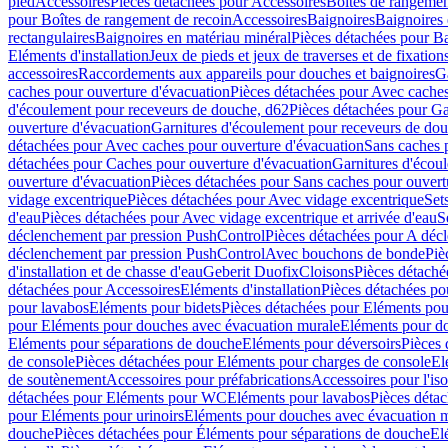
pied
Accessoires
Pièces détachées pour Accessoires
Boîtes de rangemen
pour Boîtes de rangement de recoin
Accessoires
Baignoires
Baignoires 
rectangulaires
Baignoires en matériau minéral
Pièces détachées pour Ba
Eléments d'installation
Jeux de pieds et jeux de traverses et de fixatio
accessoires
Raccordements aux appareils pour douches et baignoires
G
caches pour ouverture d'évacuation
Pièces détachées pour Avec caches
d'écoulement pour receveurs de douche, d62
Pièces détachées pour Ga
ouverture d'évacuation
Garnitures d'écoulement pour receveurs de do
détachées pour Avec caches pour ouverture d'évacuation
Sans caches 
détachées pour Caches pour ouverture d'évacuation
Garnitures d'écou
ouverture d'évacuation
Pièces détachées pour Sans caches pour ouvert
vidage excentrique
Pièces détachées pour Avec vidage excentrique
Set
d'eau
Pièces détachées pour Avec vidage excentrique et arrivée d'eau
S
déclenchement par pression PushControl
Pièces détachées pour A déc
déclenchement par pression PushControl
Avec bouchons de bonde
Piè
d'installation et de chasse d'eau
Geberit Duofix
Cloisons
Pièces détaché
détachées pour Accessoires
Eléments d'installation
Pièces détachées pou
pour lavabos
Eléments pour bidets
Pièces détachées pour Eléments pou
pour Eléments pour douches avec évacuation murale
Eléments pour do
Eléments pour séparations de douche
Eléments pour déversoirs
Pièces 
de console
Pièces détachées pour Eléments pour charges de console
El
de soutènement
Accessoires pour préfabrications
Accessoires pour l'is
détachées pour Eléments pour WC
Eléments pour lavabos
Pièces déta
pour Eléments pour urinoirs
Eléments pour douches avec évacuation 
douche
Pièces détachées pour Éléments pour séparations de douche
El