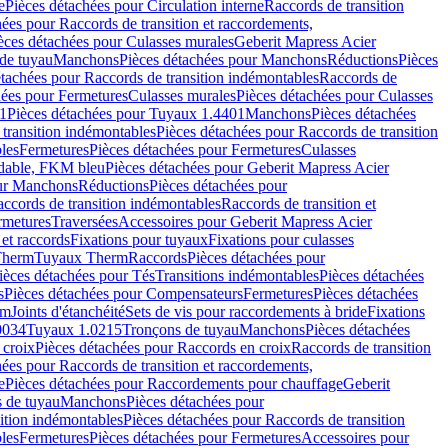
e
Pièces détachées pour Circulation interne
Raccords de transition
hées pour Raccords de transition et raccordements,
èces détachées pour Culasses murales
Geberit Mapress Acier
de tuyau
Manchons
Pièces détachées pour Manchons
Réductions
Pièces
étachées pour Raccords de transition indémontables
Raccords de
hées pour Fermetures
Culasses murales
Pièces détachées pour Culasses
1
Pièces détachées pour Tuyaux 1.4401
Manchons
Pièces détachées
transition indémontables
Pièces détachées pour Raccords de transition
les
Fermetures
Pièces détachées pour Fermetures
Culasses
ydable, FKM bleu
Pièces détachées pour Geberit Mapress Acier
our Manchons
Réductions
Pièces détachées pour
ccords de transition indémontables
Raccords de transition et
rmetures
Traversées
Accessoires pour Geberit Mapress Acier
 et raccords
Fixations pour tuyaux
Fixations pour culasses
Therm
Tuyaux Therm
Raccords
Pièces détachées pour
ièces détachées pour Tés
Transitions indémontables
Pièces détachées
s
Pièces détachées pour Compensateurs
Fermetures
Pièces détachées
rm
Joints d'étanchéité
Sets de vis pour raccordements à bride
Fixations
0034
Tuyaux 1.0215
Tronçons de tuyau
Manchons
Pièces détachées
 croix
Pièces détachées pour Raccords en croix
Raccords de transition
hées pour Raccords de transition et raccordements,
e
Pièces détachées pour Raccordements pour chauffage
Geberit
 de tuyau
Manchons
Pièces détachées pour
ition indémontables
Pièces détachées pour Raccords de transition
les
Fermetures
Pièces détachées pour Fermetures
Accessoires pour