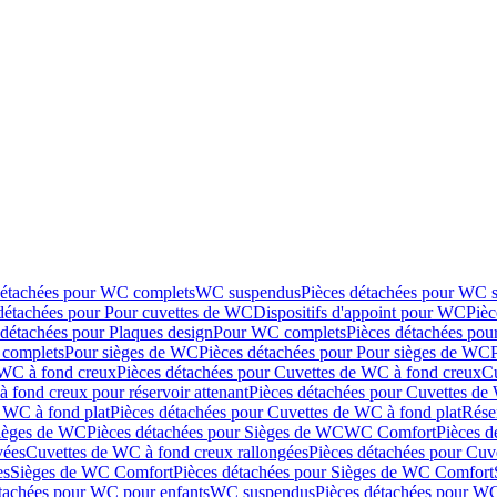
détachées pour WC complets
WC suspendus
Pièces détachées pour WC 
détachées pour Pour cuvettes de WC
Dispositifs d'appoint pour WC
Pièc
 détachées pour Plaques design
Pour WC complets
Pièces détachées po
complets
Pour sièges de WC
Pièces détachées pour Pour sièges de WC
 WC à fond creux
Pièces détachées pour Cuvettes de WC à fond creux
Cu
 fond creux pour réservoir attenant
Pièces détachées pour Cuvettes de 
 WC à fond plat
Pièces détachées pour Cuvettes de WC à fond plat
Rése
ièges de WC
Pièces détachées pour Sièges de WC
WC Comfort
Pièces 
vées
Cuvettes de WC à fond creux rallongées
Pièces détachées pour Cuv
es
Sièges de WC Comfort
Pièces détachées pour Sièges de WC Comfort
tachées pour WC pour enfants
WC suspendus
Pièces détachées pour W