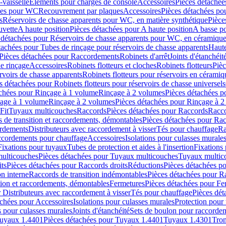
-vaisselle
Eléments pour charges de console
Accessoires
Pièces détachée
les pour WC
Recouvrement par plaques
Accessoires
Pièces détachées po
s
Réservoirs de chasse apparents pour WC, en matière synthétique
Pièce
uvette
A haute position
Pièces détachées pour A haute position
A basse po
 détachées pour Réservoirs de chasse apparents pour WC, en céramiqu
tachées pour Tubes de rinçage pour réservoirs de chasse apparents
Haute
Pièces détachées pour Raccordements
Robinets d'arrêt
Joints d'étanchéit
e rinçage
Accessoires
Robinets flotteurs et cloches
Robinets flotteurs
Pièc
rvoirs de chasse apparents
Robinets flotteurs pour réservoirs en céramiq
s détachées pour Robinets flotteurs pour réservoirs de chasse universels
achées pour Rinçage à 1 volume
Rinçage à 2 volumes
Pièces détachées p
çage à 1 volume
Rinçage à 2 volumes
Pièces détachées pour Rinçage à 
Fit
Tuyaux multicouches
Raccords
Pièces détachées pour Raccords
Racco
 de transition et raccordements, démontables
Pièces détachées pour Rac
ordements
Distributeurs avec raccordement à visser
Tés pour chauffage
Ra
ccordements pour chauffage
Accessoires
Isolations pour culasses murale
Fixations pour tuyaux
Tubes de protection et aides à l'insertion
Fixations
ulticouches
Pièces détachées pour Tuyaux multicouches
Tuyaux multic
ts
Pièces détachées pour Raccords droits
Réductions
Pièces détachées p
on interne
Raccords de transition indémontables
Pièces détachées pour Ra
tion et raccordements, démontables
Fermetures
Pièces détachées pour Fe
 Distributeurs avec raccordement à visser
Tés pour chauffage
Pièces dét
achées pour Accessoires
Isolations pour culasses murales
Protection pour 
s pour culasses murales
Joints d'étanchéité
Sets de boulon pour raccordem
uyaux 1.4401
Pièces détachées pour Tuyaux 1.4401
Tuyaux 1.4301
Tron