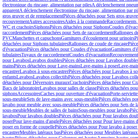
électronique du rinçage, alimentation par piles
A déclenchement pneum
apparent
A déclenchement électronique du rinçage, alimentation par pi
gros œuvre et de remplacement
Pièces détachées pour Sets gros œuvr
recouvrement
Autres accessoires
Aides à la commande
Raccordements a
WC et crachoirs
Siphons
Pièces détachées pour Siphons
Coudes d'évac
raccordement
Pièces détachées pour Sets de raccordement
Rallonges d
PVC
Manchettes et capuchons
Garnitures d'écoulement pour urinoirs
P
détachées pour Siphons tubulaires
Rallonges de coude de rinçage
Pièce
d'évacuation
Pièces détachées pour Coudes d'évacuation
Garnitures d'
tubulaires
Tuyaux de raccordement
Coudes d'évacuation
Recouvrement
pour Lavabos
Lavabos doubles
Pièces détachées pour Lavabos double
mains
Pièces détachées pour Lave-mains
Lave-mains à poser
Lave-main
encastrer
Lavabos à sous-encastrer
Pièces détachées pour Lavabos à so
enfants
Lavabos
Lavabos collectifs
Pièces détachées pour Lavabos colle
détachées pour Déversoirs muraux
Crachoirs
Pièces détachées pour Cr
Bacs de laboratoire
Lavabos pour salles de classe
Pièces détachées pou
siphons
Accessoires
Caches pour ouverture d'évacuation
Porte-serviette
sous-meuble
Sets de lave-mains avec sous-meuble
Pièces détachées po
lavabo pour meuble avec sous-meuble
Pièces détachées pour Sets de
sous-meuble
Meubles de salles de bains
Sous-meubles pour lavabo
Pièc
lavabos
Pour lavabos doubles
Pièces détachées pour Pour lavabos dou
poser
Pour lave-mains d'angle
Pièces détachées pour Pour lave-mains d
poser en forme de coupelle
Pièces détachées pour Pour lavabo à poser
encastrer
Meubles latéraux bas
Pièces détachées pour Meubles latéraux
hautes
Pièces détachées pour Colonnes mi-hautes
Armoires hautes com