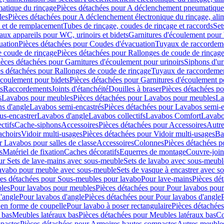
atique du rinçage
Pièces détachées pour A déclenchement pneumatique
les
Pièces détachées pour A déclenchement électronique du rinçage, alim
e et de remplacement
Tubes de rinçage, coudes de rinçage et raccords
Set
ux appareils pour WC, urinoirs et bidets
Garnitures d'écoulement pour
uation
Pièces détachées pour Coudes d'évacuation
Tuyaux de raccordem
e coude de rinçage
Pièces détachées pour Rallonges de coude de rinçag
ièces détachées pour Garnitures d'écoulement pour urinoirs
Siphons d'ur
s détachées pour Rallonges de coude de rinçage
Tuyaux de raccordeme
écoulement pour bidets
Pièces détachées pour Garnitures d'écoulement p
s
Raccordements
Joints d'étanchéité
Douilles à braser
Pièces détachées po
s
Lavabos pour meubles
Pièces détachées pour Lavabos pour meubles
La
s d'angle
Lavabos semi-encastrés
Pièces détachées pour Lavabos semi-e
us-encastrer
Lavabos d'angle
Lavabos collectifs
Lavabos Comfort
Lavabo
ctifs
Cache-siphons
Accessoires
Pièces détachées pour Accessoires
Autre
achoirs
Vidoir multi-usages
Pièces détachées pour Vidoir multi-usages
Ba
r Lavabos pour salles de classe
Accessoires
Colonnes
Pièces détachées 
s
Matériel de fixation
Caches décoratifs
Equerres de montage
Couvre-join
ur Sets de lave-mains avec sous-meuble
Sets de lavabo avec sous-meubl
 lavabo pour meuble avec sous-meuble
Sets de vasque à encastrer avec s
es détachées pour Sous-meubles pour lavabo
Pour lave-mains
Pièces dé
bles
Pour lavabos pour meubles
Pièces détachées pour Pour lavabos pou
'angle
Pour lavabos d'angle
Pièces détachées pour Pour lavabos d'angle
 en forme de coupelle
Pour lavabo à poser rectangulaire
Pièces détachées
 bas
Meubles latéraux bas
Pièces détachées pour Meubles latéraux bas
Co
pactes
Pièces détachées pour Armoires hautes compactes
Autres meuble