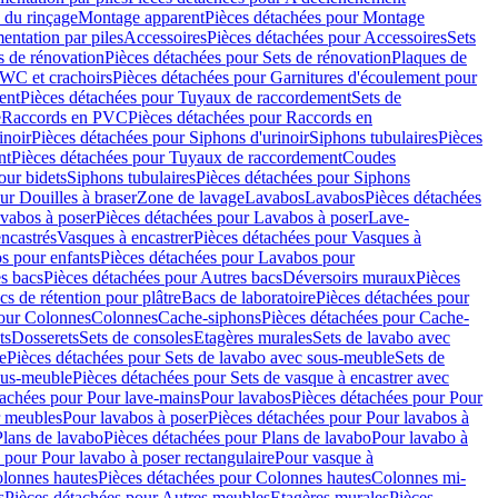
 du rinçage
Montage apparent
Pièces détachées pour Montage
entation par piles
Accessoires
Pièces détachées pour Accessoires
Sets
s de rénovation
Pièces détachées pour Sets de rénovation
Plaques de
 WC et crachoirs
Pièces détachées pour Garnitures d'écoulement pour
ent
Pièces détachées pour Tuyaux de raccordement
Sets de
e
Raccords en PVC
Pièces détachées pour Raccords en
inoir
Pièces détachées pour Siphons d'urinoir
Siphons tubulaires
Pièces
nt
Pièces détachées pour Tuyaux de raccordement
Coudes
our bidets
Siphons tubulaires
Pièces détachées pour Siphons
ur Douilles à braser
Zone de lavage
Lavabos
Lavabos
Pièces détachées
vabos à poser
Pièces détachées pour Lavabos à poser
Lave-
ncastrés
Vasques à encastrer
Pièces détachées pour Vasques à
s pour enfants
Pièces détachées pour Lavabos pour
s bacs
Pièces détachées pour Autres bacs
Déversoirs muraux
Pièces
cs de rétention pour plâtre
Bacs de laboratoire
Pièces détachées pour
pour Colonnes
Colonnes
Cache-siphons
Pièces détachées pour Cache-
ts
Dosserets
Sets de consoles
Etagères murales
Sets de lavabo avec
e
Pièces détachées pour Sets de lavabo avec sous-meuble
Sets de
ous-meuble
Pièces détachées pour Sets de vasque à encastrer avec
tachées pour Pour lave-mains
Pour lavabos
Pièces détachées pour Pour
r meubles
Pour lavabos à poser
Pièces détachées pour Pour lavabos à
Plans de lavabo
Pièces détachées pour Plans de lavabo
Pour lavabo à
 pour Pour lavabo à poser rectangulaire
Pour vasque à
lonnes hautes
Pièces détachées pour Colonnes hautes
Colonnes mi-
s
Pièces détachées pour Autres meubles
Etagères murales
Pièces