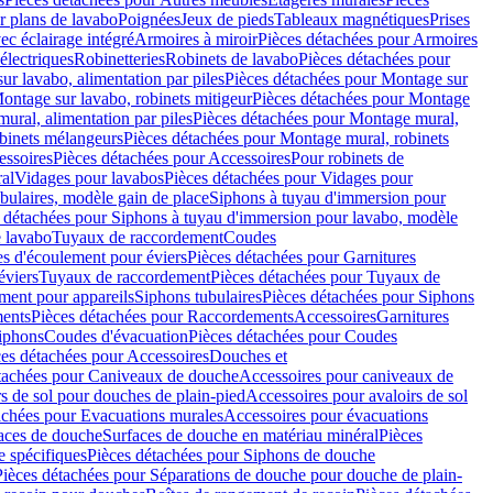
r plans de lavabo
Poignées
Jeux de pieds
Tableaux magnétiques
Prises
ec éclairage intégré
Armoires à miroir
Pièces détachées pour Armoires
 électriques
Robinetteries
Robinets de lavabo
Pièces détachées pour
ur lavabo, alimentation par piles
Pièces détachées pour Montage sur
ontage sur lavabo, robinets mitigeur
Pièces détachées pour Montage
ural, alimentation par piles
Pièces détachées pour Montage mural,
binets mélangeurs
Pièces détachées pour Montage mural, robinets
essoires
Pièces détachées pour Accessoires
Pour robinets de
ral
Vidages pour lavabos
Pièces détachées pour Vidages pour
bulaires, modèle gain de place
Siphons à tuyau d'immersion pour
 détachées pour Siphons à tuyau d'immersion pour lavabo, modèle
 lavabo
Tuyaux de raccordement
Coudes
es d'écoulement pour éviers
Pièces détachées pour Garnitures
éviers
Tuyaux de raccordement
Pièces détachées pour Tuyaux de
ment pour appareils
Siphons tubulaires
Pièces détachées pour Siphons
ents
Pièces détachées pour Raccordements
Accessoires
Garnitures
Siphons
Coudes d'évacuation
Pièces détachées pour Coudes
ces détachées pour Accessoires
Douches et
tachées pour Caniveaux de douche
Accessoires pour caniveaux de
s de sol pour douches de plain-pied
Accessoires pour avaloirs de sol
achées pour Evacuations murales
Accessoires pour évacuations
faces de douche
Surfaces de douche en matériau minéral
Pièces
 spécifiques
Pièces détachées pour Siphons de douche
Pièces détachées pour Séparations de douche pour douche de plain-