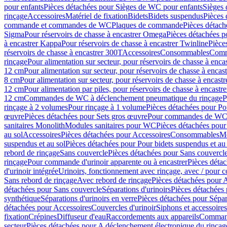
pour enfants
Pièces détachées pour Sièges de WC pour enfants
Sièges
rinçage
Accessoires
Matériel de fixation
Bidets
Bidets suspendus
Pièces 
commande et commandes de WC
Plaques de commande
Pièces détac
Sigma
Pour réservoirs de chasse à encastrer Omega
Pièces détachées p
à encastrer Kappa
Pour réservoirs de chasse à encastrer Twinline
Pièce
réservoirs de chasse à encastrer 300T
Accessoires
Consommables
Comm
rinçage
Pour alimentation sur secteur, pour réservoirs de chasse à enc
12 cm
Pour alimentation sur secteur, pour réservoirs de chasse à enca
8 cm
Pour alimentation sur secteur, pour réservoirs de chasse à encas
12 cm
Pour alimentation par piles, pour réservoirs de chasse à encast
12 cm
Commandes de WC à déclenchement pneumatique du rinçage
P
rinçage à 2 volumes
Pour rinçage à 1 volume
Pièces détachées pour Po
œuvre
Pièces détachées pour Sets gros œuvre
Pour commandes de WC à
sanitaires Monolith
Modules sanitaires pour WC
Pièces détachées pou
au sol
Accessoires
Pièces détachées pour Accessoires
Consommables
Mo
suspendus et au sol
Pièces détachées pour Pour bidets suspendus et au 
rebord de rinçage
Sans couvercle
Pièces détachées pour Sans couvercl
rinçage
Pour commande d'urinoir apparente ou à encastrer
Pièces déta
d'urinoir intégrée
Urinoirs, fonctionnement avec rinçage, avec / pour c
Sans rebord de rinçage
Avec rebord de rinçage
Pièces détachées pour 
détachées pour Sans couvercle
Séparations d'urinoirs
Pièces détachées 
synthétique
Séparations d'urinoirs en verre
Pièces détachées pour Sépara
détachées pour Accessoires
Couvercles d'urinoir
Siphons et accessoire
fixation
Crépines
Diffuseur d'eau
Raccordements aux appareils
Command
secteur
Pièces détachées pour A déclenchement électronique du rinçage