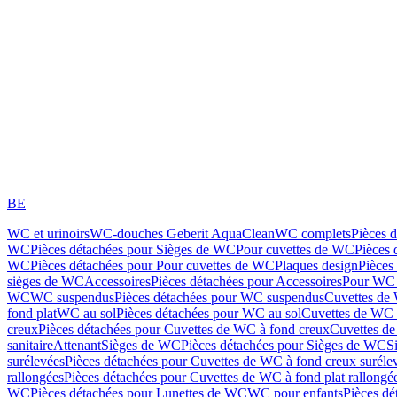
BE
WC et urinoirs
WC-douches Geberit AquaClean
WC complets
Pièces 
WC
Pièces détachées pour Sièges de WC
Pour cuvettes de WC
Pièces 
WC
Pièces détachées pour Pour cuvettes de WC
Plaques design
Pièces
sièges de WC
Accessoires
Pièces détachées pour Accessoires
Pour WC 
WC
WC suspendus
Pièces détachées pour WC suspendus
Cuvettes de
fond plat
WC au sol
Pièces détachées pour WC au sol
Cuvettes de WC à
creux
Pièces détachées pour Cuvettes de WC à fond creux
Cuvettes de
sanitaire
Attenant
Sièges de WC
Pièces détachées pour Sièges de WC
S
surélevées
Pièces détachées pour Cuvettes de WC à fond creux suréle
rallongées
Pièces détachées pour Cuvettes de WC à fond plat rallongé
WC
Pièces détachées pour Lunettes de WC
WC pour enfants
Pièces dé