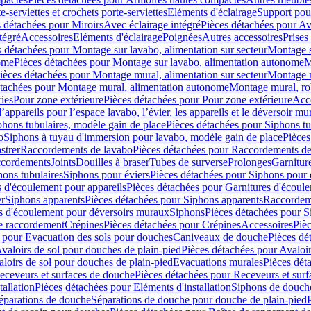
e-serviettes et crochets porte-serviettes
Eléments d'éclairage
Support pou
 détachées pour Miroirs
Avec éclairage intégré
Pièces détachées pour Av
tégré
Accessoires
Eléments d'éclairage
Poignées
Autres accessoires
Prises
s détachées pour Montage sur lavabo, alimentation sur secteur
Montage s
ome
Pièces détachées pour Montage sur lavabo, alimentation autonome
M
ièces détachées pour Montage mural, alimentation sur secteur
Montage m
étachées pour Montage mural, alimentation autonome
Montage mural, ro
ries
Pour zone extérieure
Pièces détachées pour Pour zone extérieure
Acc
ppareils pour l’espace lavabo, l’évier, les appareils et le déversoir mu
phons tubulaires, modèle gain de place
Pièces détachées pour Siphons tu
o
Siphons à tuyau d'immersion pour lavabo, modèle gain de place
Pièces
strer
Raccordements de lavabo
Pièces détachées pour Raccordements de
ccordements
Joints
Douilles à braser
Tubes de surverse
Prolonges
Garnitur
hons tubulaires
Siphons pour éviers
Pièces détachées pour Siphons pour 
s d'écoulement pour appareils
Pièces détachées pour Garnitures d'écoule
er
Siphons apparents
Pièces détachées pour Siphons apparents
Raccordem
es d'écoulement pour déversoirs muraux
Siphons
Pièces détachées pour 
e raccordement
Crépines
Pièces détachées pour Crépines
Accessoires
Piè
 pour Evacuation des sols pour douches
Caniveaux de douche
Pièces dé
valoirs de sol pour douches de plain-pied
Pièces détachées pour Avaloir
loirs de sol pour douches de plain-pied
Evacuations murales
Pièces dét
eceveurs et surfaces de douche
Pièces détachées pour Receveurs et sur
tallation
Pièces détachées pour Eléments d'installation
Siphons de douche
éparations de douche
Séparations de douche pour douche de plain-pied