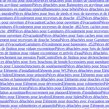
t de recoin pour douches
Pièces détachées pour Boîtes de rangement d
en acrylique sanitaire
Pièces détachées pour Baignoires en acrylique sani
ignoires en matériau minéral
Baignoires pour bébés
Pièces détachées po
ns murales
Pièces détachées pour Jeux de pieds et jeux de traverses et de 
arnitures d'écoulement pour receveurs de douche, d52
Pièces détachées
 pour ouverture d'évacuation
Caches pour ouverture d'évacuation
Pièces
rnitures d'écoulement pour receveurs de douche, d62
Avec caches pour 
uche, d90
Pièces détachées pour Garnitures d'écoulement pour receveur
pour ouverture d'évacuation
Pièces détachées pour Sans caches pour ouv
lement pour receveurs de douche Sestra
Pièces détachées pour Garniture
ure d'évacuation
Garnitures d'écoulement pour baignoires, d52
Pièces dé
s de finition pour vidage excentrique
Pièces détachées pour Sets de finit
ets de finition pour vidage excentrique et arrivée d'eau
Pièces détachées 
lenchement par pression PushControl
Sets de finition pour déclencheme
ces détachées pour Avec bouchons de bonde
Accessoires pour garniture
es pour Cloisons
Structures de soutènement
Pièces détachées pour Struc
r Eléments d'installation
Eléments pour WC
Pièces détachées pour El
r bidets
Eléments pour urinoirs
Pièces détachées pour Eléments pour uri
uches et baignoires
Pièces détachées pour Eléments pour douches et ba
détachées pour Eléments pour déversoirs
Eléments pour robinetteries
Piè
éments pour éviers
Pièces détachées pour Eléments pour éviers
Accessoi
olation acoustique
Recouvrement par plaques
Eléments d'installation
Pièce
chées pour Eléments pour lavabos
Eléments pour bidets
Pièces détachées
murale
Pièces détachées pour Eléments pour douches avec évacuation m
éments pour robinetteries et appareils
Pièces détachées pour Eléments pou