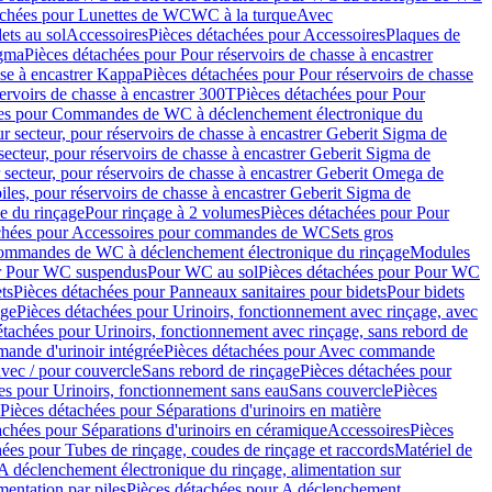
achées pour Lunettes de WC
WC à la turque
Avec
ets au sol
Accessoires
Pièces détachées pour Accessoires
Plaques de
igma
Pièces détachées pour Pour réservoirs de chasse à encastrer
sse à encastrer Kappa
Pièces détachées pour Pour réservoirs de chasse
ervoirs de chasse à encastrer 300T
Pièces détachées pour Pour
ées pour Commandes de WC à déclenchement électronique du
r secteur, pour réservoirs de chasse à encastrer Geberit Sigma de
secteur, pour réservoirs de chasse à encastrer Geberit Sigma de
 secteur, pour réservoirs de chasse à encastrer Geberit Omega de
iles, pour réservoirs de chasse à encastrer Geberit Sigma de
 du rinçage
Pour rinçage à 2 volumes
Pièces détachées pour Pour
achées pour Accessoires pour commandes de WC
Sets gros
commandes de WC à déclenchement électronique du rinçage
Modules
ur Pour WC suspendus
Pour WC au sol
Pièces détachées pour Pour WC
ts
Pièces détachées pour Panneaux sanitaires pour bidets
Pour bidets
age
Pièces détachées pour Urinoirs, fonctionnement avec rinçage, avec
étachées pour Urinoirs, fonctionnement avec rinçage, sans rebord de
nde d'urinoir intégrée
Pièces détachées pour Avec commande
avec / pour couvercle
Sans rebord de rinçage
Pièces détachées pour
es pour Urinoirs, fonctionnement sans eau
Sans couvercle
Pièces
Pièces détachées pour Séparations d'urinoirs en matière
achées pour Séparations d'urinoirs en céramique
Accessoires
Pièces
hées pour Tubes de rinçage, coudes de rinçage et raccords
Matériel de
A déclenchement électronique du rinçage, alimentation sur
mentation par piles
Pièces détachées pour A déclenchement