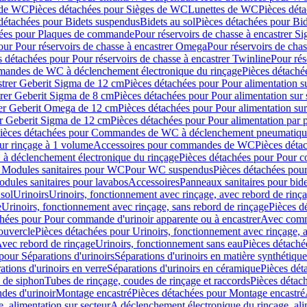
 de WC
Pièces détachées pour Sièges de WC
Lunettes de WC
Pièces dét
détachées pour Bidets suspendus
Bidets au sol
Pièces détachées pour Bid
hées pour Plaques de commande
Pour réservoirs de chasse à encastrer S
our Pour réservoirs de chasse à encastrer Omega
Pour réservoirs de cha
s détachées pour Pour réservoirs de chasse à encastrer Twinline
Pour rés
andes de WC à déclenchement électronique du rinçage
Pièces détach
astrer Geberit Sigma de 12 cm
Pièces détachées pour Pour alimentation su
strer Geberit Sigma de 8 cm
Pièces détachées pour Pour alimentation sur 
trer Geberit Omega de 12 cm
Pièces détachées pour Pour alimentation sur
rer Geberit Sigma de 12 cm
Pièces détachées pour Pour alimentation par p
ièces détachées pour Commandes de WC à déclenchement pneumatique
ur rinçage à 1 volume
Accessoires pour commandes de WC
Pièces dét
 déclenchement électronique du rinçage
Pièces détachées pour Pour 
r Modules sanitaires pour WC
Pour WC suspendus
Pièces détachées po
dules sanitaires pour lavabos
Accessoires
Panneaux sanitaires pour bide
sol
Urinoirs
Urinoirs, fonctionnement avec rinçage, avec rebord de rinç
e
Urinoirs, fonctionnement avec rinçage, sans rebord de rinçage
Pièces d
chées pour Pour commande d'urinoir apparente ou à encastrer
Avec comma
ouvercle
Pièces détachées pour Urinoirs, fonctionnement avec rinçage, 
Avec rebord de rinçage
Urinoirs, fonctionnement sans eau
Pièces détaché
pour Séparations d'urinoirs
Séparations d'urinoirs en matière synthétique
tions d'urinoirs en verre
Séparations d'urinoirs en céramique
Pièces dét
s de siphon
Tubes de rinçage, coudes de rinçage et raccords
Pièces détac
es d'urinoir
Montage encastré
Pièces détachées pour Montage encastré
, alimentation sur secteur
A déclenchement électronique du rinçage, ali