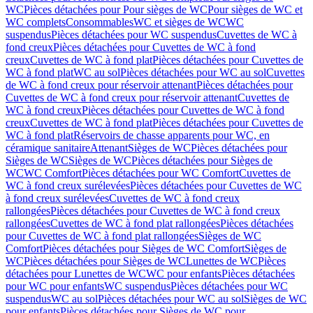
WC
Pièces détachées pour Pour sièges de WC
Pour sièges de WC et
WC complets
Consommables
WC et sièges de WC
WC
suspendus
Pièces détachées pour WC suspendus
Cuvettes de WC à
fond creux
Pièces détachées pour Cuvettes de WC à fond
creux
Cuvettes de WC à fond plat
Pièces détachées pour Cuvettes de
WC à fond plat
WC au sol
Pièces détachées pour WC au sol
Cuvettes
de WC à fond creux pour réservoir attenant
Pièces détachées pour
Cuvettes de WC à fond creux pour réservoir attenant
Cuvettes de
WC à fond creux
Pièces détachées pour Cuvettes de WC à fond
creux
Cuvettes de WC à fond plat
Pièces détachées pour Cuvettes de
WC à fond plat
Réservoirs de chasse apparents pour WC, en
céramique sanitaire
Attenant
Sièges de WC
Pièces détachées pour
Sièges de WC
Sièges de WC
Pièces détachées pour Sièges de
WC
WC Comfort
Pièces détachées pour WC Comfort
Cuvettes de
WC à fond creux surélevées
Pièces détachées pour Cuvettes de WC
à fond creux surélevées
Cuvettes de WC à fond creux
rallongées
Pièces détachées pour Cuvettes de WC à fond creux
rallongées
Cuvettes de WC à fond plat rallongées
Pièces détachées
pour Cuvettes de WC à fond plat rallongées
Sièges de WC
Comfort
Pièces détachées pour Sièges de WC Comfort
Sièges de
WC
Pièces détachées pour Sièges de WC
Lunettes de WC
Pièces
détachées pour Lunettes de WC
WC pour enfants
Pièces détachées
pour WC pour enfants
WC suspendus
Pièces détachées pour WC
suspendus
WC au sol
Pièces détachées pour WC au sol
Sièges de WC
pour enfants
Pièces détachées pour Sièges de WC pour