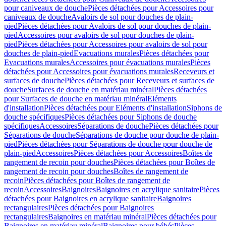
pour caniveaux de douche
Pièces détachées pour Accessoires pour
caniveaux de douche
Avaloirs de sol pour douches de plain-
pied
Pièces détachées pour Avaloirs de sol pour douches de plain-
pied
Accessoires pour avaloirs de sol pour douches de plain-
pied
Pièces détachées pour Accessoires pour avaloirs de sol pour
douches de plain-pied
Evacuations murales
Pièces détachées pour
Evacuations murales
Accessoires pour évacuations murales
Pièces
détachées pour Accessoires pour évacuations murales
Receveurs et
surfaces de douche
Pièces détachées pour Receveurs et surfaces de
douche
Surfaces de douche en matériau minéral
Pièces détachées
pour Surfaces de douche en matériau minéral
Eléments
d'installation
Pièces détachées pour Eléments d'installation
Siphons de
douche spécifiques
Pièces détachées pour Siphons de douche
spécifiques
Accessoires
Séparations de douche
Pièces détachées pour
Séparations de douche
Séparations de douche pour douche de plain-
pied
Pièces détachées pour Séparations de douche pour douche de
plain-pied
Accessoires
Pièces détachées pour Accessoires
Boîtes de
rangement de recoin pour douches
Pièces détachées pour Boîtes de
rangement de recoin pour douches
Boîtes de rangement de
recoin
Pièces détachées pour Boîtes de rangement de
recoin
Accessoires
Baignoires
Baignoires en acrylique sanitaire
Pièces
détachées pour Baignoires en acrylique sanitaire
Baignoires
rectangulaires
Pièces détachées pour Baignoires
rectangulaires
Baignoires en matériau minéral
Pièces détachées pour
Baignoires en matériau minéral
Baignoires pour bébés
Pièces