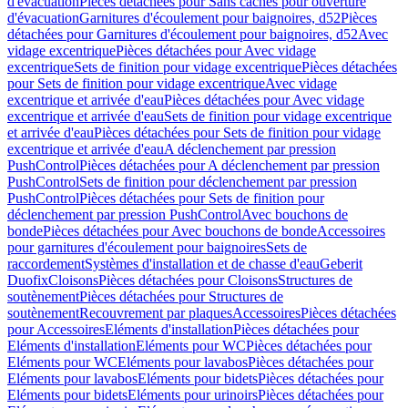
d'évacuation
Pièces détachées pour Sans caches pour ouverture
d'évacuation
Garnitures d'écoulement pour baignoires, d52
Pièces
détachées pour Garnitures d'écoulement pour baignoires, d52
Avec
vidage excentrique
Pièces détachées pour Avec vidage
excentrique
Sets de finition pour vidage excentrique
Pièces détachées
pour Sets de finition pour vidage excentrique
Avec vidage
excentrique et arrivée d'eau
Pièces détachées pour Avec vidage
excentrique et arrivée d'eau
Sets de finition pour vidage excentrique
et arrivée d'eau
Pièces détachées pour Sets de finition pour vidage
excentrique et arrivée d'eau
A déclenchement par pression
PushControl
Pièces détachées pour A déclenchement par pression
PushControl
Sets de finition pour déclenchement par pression
PushControl
Pièces détachées pour Sets de finition pour
déclenchement par pression PushControl
Avec bouchons de
bonde
Pièces détachées pour Avec bouchons de bonde
Accessoires
pour garnitures d'écoulement pour baignoires
Sets de
raccordement
Systèmes d'installation et de chasse d'eau
Geberit
Duofix
Cloisons
Pièces détachées pour Cloisons
Structures de
soutènement
Pièces détachées pour Structures de
soutènement
Recouvrement par plaques
Accessoires
Pièces détachées
pour Accessoires
Eléments d'installation
Pièces détachées pour
Eléments d'installation
Eléments pour WC
Pièces détachées pour
Eléments pour WC
Eléments pour lavabos
Pièces détachées pour
Eléments pour lavabos
Eléments pour bidets
Pièces détachées pour
Eléments pour bidets
Eléments pour urinoirs
Pièces détachées pour