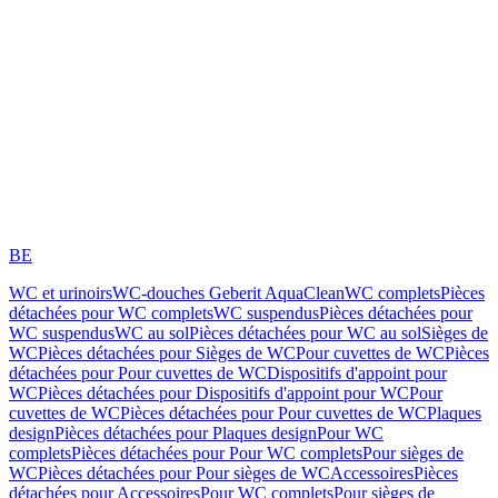
BE
WC et urinoirs
WC-douches Geberit AquaClean
WC complets
Pièces
détachées pour WC complets
WC suspendus
Pièces détachées pour
WC suspendus
WC au sol
Pièces détachées pour WC au sol
Sièges de
WC
Pièces détachées pour Sièges de WC
Pour cuvettes de WC
Pièces
détachées pour Pour cuvettes de WC
Dispositifs d'appoint pour
WC
Pièces détachées pour Dispositifs d'appoint pour WC
Pour
cuvettes de WC
Pièces détachées pour Pour cuvettes de WC
Plaques
design
Pièces détachées pour Plaques design
Pour WC
complets
Pièces détachées pour Pour WC complets
Pour sièges de
WC
Pièces détachées pour Pour sièges de WC
Accessoires
Pièces
détachées pour Accessoires
Pour WC complets
Pour sièges de