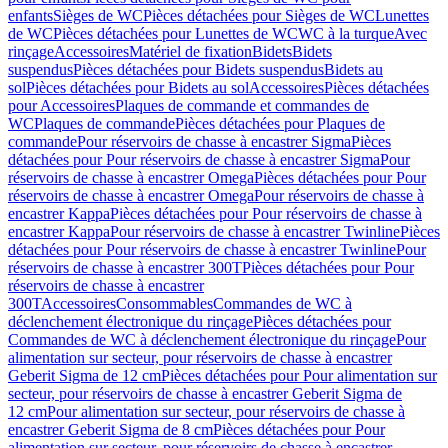
enfants
Sièges de WC
Pièces détachées pour Sièges de WC
Lunettes
de WC
Pièces détachées pour Lunettes de WC
WC à la turque
Avec
rinçage
Accessoires
Matériel de fixation
Bidets
Bidets
suspendus
Pièces détachées pour Bidets suspendus
Bidets au
sol
Pièces détachées pour Bidets au sol
Accessoires
Pièces détachées
pour Accessoires
Plaques de commande et commandes de
WC
Plaques de commande
Pièces détachées pour Plaques de
commande
Pour réservoirs de chasse à encastrer Sigma
Pièces
détachées pour Pour réservoirs de chasse à encastrer Sigma
Pour
réservoirs de chasse à encastrer Omega
Pièces détachées pour Pour
réservoirs de chasse à encastrer Omega
Pour réservoirs de chasse à
encastrer Kappa
Pièces détachées pour Pour réservoirs de chasse à
encastrer Kappa
Pour réservoirs de chasse à encastrer Twinline
Pièces
détachées pour Pour réservoirs de chasse à encastrer Twinline
Pour
réservoirs de chasse à encastrer 300T
Pièces détachées pour Pour
réservoirs de chasse à encastrer
300T
Accessoires
Consommables
Commandes de WC à
déclenchement électronique du rinçage
Pièces détachées pour
Commandes de WC à déclenchement électronique du rinçage
Pour
alimentation sur secteur, pour réservoirs de chasse à encastrer
Geberit Sigma de 12 cm
Pièces détachées pour Pour alimentation sur
secteur, pour réservoirs de chasse à encastrer Geberit Sigma de
12 cm
Pour alimentation sur secteur, pour réservoirs de chasse à
encastrer Geberit Sigma de 8 cm
Pièces détachées pour Pour
alimentation sur secteur, pour réservoirs de chasse à encastrer