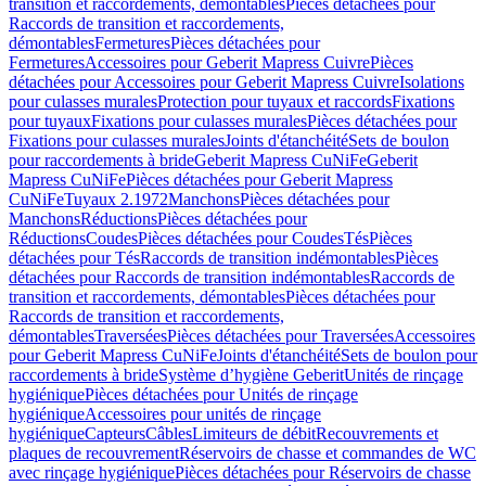
transition et raccordements, démontables
Pièces détachées pour
Raccords de transition et raccordements,
démontables
Fermetures
Pièces détachées pour
Fermetures
Accessoires pour Geberit Mapress Cuivre
Pièces
détachées pour Accessoires pour Geberit Mapress Cuivre
Isolations
pour culasses murales
Protection pour tuyaux et raccords
Fixations
pour tuyaux
Fixations pour culasses murales
Pièces détachées pour
Fixations pour culasses murales
Joints d'étanchéité
Sets de boulon
pour raccordements à bride
Geberit Mapress CuNiFe
Geberit
Mapress CuNiFe
Pièces détachées pour Geberit Mapress
CuNiFe
Tuyaux 2.1972
Manchons
Pièces détachées pour
Manchons
Réductions
Pièces détachées pour
Réductions
Coudes
Pièces détachées pour Coudes
Tés
Pièces
détachées pour Tés
Raccords de transition indémontables
Pièces
détachées pour Raccords de transition indémontables
Raccords de
transition et raccordements, démontables
Pièces détachées pour
Raccords de transition et raccordements,
démontables
Traversées
Pièces détachées pour Traversées
Accessoires
pour Geberit Mapress CuNiFe
Joints d'étanchéité
Sets de boulon pour
raccordements à bride
Système d’hygiène Geberit
Unités de rinçage
hygiénique
Pièces détachées pour Unités de rinçage
hygiénique
Accessoires pour unités de rinçage
hygiénique
Capteurs
Câbles
Limiteurs de débit
Recouvrements et
plaques de recouvrement
Réservoirs de chasse et commandes de WC
avec rinçage hygiénique
Pièces détachées pour Réservoirs de chasse