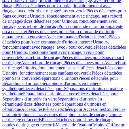
sol
Urinoirs
Urinoirs, fonctionnement avec rinçage, avec rebord de
rinçage
Pièces détachées pour Urinoirs, fonctionnement avec
rinçage, avec rebord de rinçage
Sans couvercle
Pièces détachées pour
Sans couvercle
Urinoirs, fonctionnement avec rinçage, sans rebord
de rinçage
Pièces détachées pour Urinoirs, fonctionnement avec
rinçage, sans rebord de rinçage
Pour commande d'urinoir apparente
ou à encastrer
Pièces détachées pour Pour commande d'urinoir
apparente ou à encastrer
Avec commande d'urinoir intégrée
Pièces
détachées pour Avec commande d'urinoir intégrée
Urinoirs,
fonctionnement avec rinçage, avec / pour couvercle
Pièces détachées
pour Urinoirs, fonctionnement avec rinçage, avec / pour
couvercle
Sans rebord de rinçage
Pièces détachées pour Sans rebord
de rinçage
Avec rebord de rinçage
Pièces détachées pour Avec rebord
de rinçage
Urinoirs, fonctionnement sans eau
Pièces détachées pour
Urinoirs, fonctionnement sans eau
Sans couvercle
Pièces détachées
pour Sans couvercle
Séparations d'urinoirs
Pièces détachées pour
Séparations d'urinoirs
Séparations d'urinoirs en matière
synthétique
Pièces détachées pour Séparations d'urinoirs en matière
synthétique
Séparations d'urinoirs en verre
Pièces détachées pour
Séparations d'urinoirs en verre
Séparations d'urinoirs en
céramique
Pièces détachées pour Séparations d'urinoirs en
céramique
Accessoires
Pièces détachées pour Accessoires
Couvercles
d'urinoir
Siphons et accessoires de siphon
Tubes de rinçage, coudes
de rinçage et raccords
Pièces détachées pour Tubes de rinçage,
coudes de rinçage et raccords
Matériel de fixation
Crépines
Diffuseur