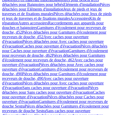
détachées pour Baignoires pour bébés
Eléments d'installation
Pièces
détachées pour Eléments d'installation
Jeux de pieds et jeux de
traverses et de fixations murales
Pièces détachées pour Jeux de pieds
et jeux de traverses et de fixations murales
Accessoires
Kits de
réparation
Autres accessoires
Raccordements aux appareils pour
douches et baignoires
Garnitures d'écoulement pour receveurs de
douche, d52
Pièces détachées pour Garnitures d'écoulement pour
receveurs de douche, d52
Avec caches pour ouverture
d'évacuation
Pièces détachées pour Avec caches pour ouverture
d'évacuation
Caches pour ouverture d'évacuation
Pièces détachées
pour Caches pour ouverture d'évacuation
Garnitures d'écoulement
pour receveurs de douche, d62
Pièces détachées pour Garnitures
d'écoulement pour receveurs de douche, d62
Avec caches pour
ouverture d'évacuation
Pièces détachées pour Avec caches pour
ouverture d'évacuation
Garnitures d'écoulement pour receveurs de
douche, d90
Pièces détachées pour Garnitures d'écoulement pour
receveurs de douche, d90
Avec caches pour ouverture
d'évacuation
Pièces détachées pour Avec caches pour ouverture
d'évacuation
Sans caches pour ouverture d'évacuation
Pièces
détachées pour Sans caches pour ouverture d'évacuation
Caches
pour ouverture d'évacuation
Pièces détachées pour Caches pour
ouverture d'évacuation
Garnitures d'écoulement pour receveurs de
douche Sestra
Pièces détachées pour Garnitures d'écoulement pour
receveurs de douche Sestra
Sans caches pour ouverture