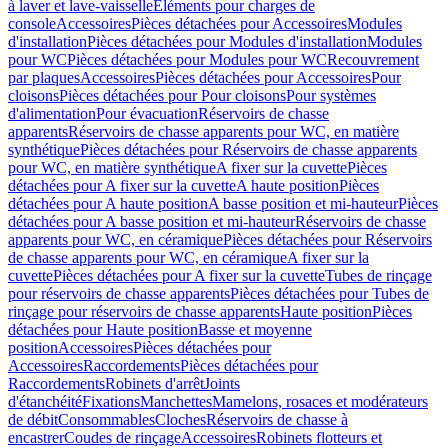
à laver et lave-vaisselle
Eléments pour charges de
console
Accessoires
Pièces détachées pour Accessoires
Modules
d'installation
Pièces détachées pour Modules d'installation
Modules
pour WC
Pièces détachées pour Modules pour WC
Recouvrement
par plaques
Accessoires
Pièces détachées pour Accessoires
Pour
cloisons
Pièces détachées pour Pour cloisons
Pour systèmes
d'alimentation
Pour évacuation
Réservoirs de chasse
apparents
Réservoirs de chasse apparents pour WC, en matière
synthétique
Pièces détachées pour Réservoirs de chasse apparents
pour WC, en matière synthétique
A fixer sur la cuvette
Pièces
détachées pour A fixer sur la cuvette
A haute position
Pièces
détachées pour A haute position
A basse position et mi-hauteur
Pièces
détachées pour A basse position et mi-hauteur
Réservoirs de chasse
apparents pour WC, en céramique
Pièces détachées pour Réservoirs
de chasse apparents pour WC, en céramique
A fixer sur la
cuvette
Pièces détachées pour A fixer sur la cuvette
Tubes de rinçage
pour réservoirs de chasse apparents
Pièces détachées pour Tubes de
rinçage pour réservoirs de chasse apparents
Haute position
Pièces
détachées pour Haute position
Basse et moyenne
position
Accessoires
Pièces détachées pour
Accessoires
Raccordements
Pièces détachées pour
Raccordements
Robinets d'arrêt
Joints
d'étanchéité
Fixations
Manchettes
Mamelons, rosaces et modérateurs
de débit
Consommables
Cloches
Réservoirs de chasse à
encastrer
Coudes de rinçage
Accessoires
Robinets flotteurs et