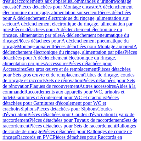
d'eau
Raccordements aux appareils
Commandes d'urinoir
Montage
encastré
Pièces détachées pour Montage encastré
A déclenchement
électronique du rinçage, alimentation sur secteur
Pièces détachées
pour A déclenchement électronique du rinçage, alimentation sur
secteur
A déclenchement électronique du rinçage, alimentation par
piles
Pièces détachées pour A déclenchement électronique du
rinçage, alimentation par piles
A déclenchement pneumatique du
rinçage
Pièces détachées pour A déclenchement pneumatique du
rinçage
Montage apparent
Pièces détachées pour Montage apparent
A
déclenchement électronique du rinçage, alimentation par piles
Pièces
détachées pour A déclenchement électronique du rinçage,
alimentation par piles
Accessoires
Pièces détachées pour
Accessoires
Sets gros œuvre et de remplacement
Pièces détachées
pour Sets gros œuvre et de remplacement
Tubes de rinçage, coudes
de rinçage et raccords
Sets de rénovation
Pièces détachées pour Sets
de rénovation
Plaques de recouvrement
Autres accessoires
Aides à la
commande
Raccordements aux appareils pour WC, urinoirs et
bidets
Garnitures d'écoulement pour WC et crachoirs
Pièces
détachées pour Garnitures d'écoulement pour WC et
crachoirs
Siphons
Pièces détachées pour Siphons
Coudes
d'évacuation
Pièces détachées pour Coudes d'évacuation
Tuyaux de
raccordement
Pièces détachées pour Tuyaux de raccordement
Sets de
raccordement
Pièces détachées pour Sets de raccordement
Rallonges
de coude de rinçage
Pièces détachées pour Rallonges de coude de
rinçage
Raccords en PVC
Pièces détachées pour Raccords en