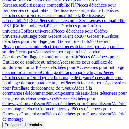
Sertisseuses
Sertisseuses compatibilité [1]
Pièces détachées pour
Sertisseuses compatibilité [1]
Sertisseuses compatibilité [2]
Pièces
détachées pour Sertisseuses compatibilité [2]
Sertisseuses
compatibilité [2XL]
Pièces détachées pour Sertisseuses compatibilité
[2XL]
Coffres universels
Pièces détachées pour Coffres
universels
Coffres universels
Pièces détachées pour Coffres
universels
Outillage pour Geberit Silent-db20 / Geberit PE
Pièces
détachées pour Outillage pour Geberit Silent-db20 / Geberit
PE
Appareils à souder électriques
Pièces détachées pour Appareils à
souder électriques
Accessoires pour appareils à souder
électriques
Outillage de soudure au mirroir
Pièces détachées pour
Outillage de soudure au mirroir
Accessoires pour outillage de
soudure au mirroir
Pièces détachées pour Accessoires pour outillage
de soudure au mirroir
Outillage de façonnage de tuyaux
Pièces
détachées pour Outillage de façonnage de tuyaux
Accessoires pour
l'outillage de façonnage de tuyaux
Pièces détachées pour Accessoires
pour l'outillage de façonnage de tuyaux
Aides à la
commande
Télécommandes
Composants réseau
Pièces détachées pour
Composants réseau
Gateways
Pièces détachées pour
Gateways
Convertisseur
Pièces détachées pour Convertisseur
Matériel
de montage
Geberit Connect
Gateways
Pièces détachées pour
Gateways
Convertisseur
Pièces détachées pour Convertisseur
Matériel
de montage
Catégories de produits