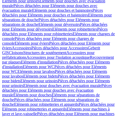
Eléments pour urinoirs
Eléments pour douches avec évacuation
murale
Pièces détachées pour Eléments pour douches avec
évacuation murale
Eléments pour douches et baignoires
Pièces
détachées pour Eléments pour douches et baignoires
Eléments pour
séparations de douche
Pièces détachées pour Eléments pour
séparations de douche
Eléments pour déversoirs
Pièces détachées
pour Eléments pour déversoirs
Eléments pour robinetteries
Pièces
détachées pour Eléments pour robinetteries
Eléments pour charges de
console
Pièces détachées pour Eléments pour charges de
console
Eléments pour éviers
Pièces détachées pour Eléments pour
éviers
Accessoires
Pièces détachées pour Accessoires
Geberit
GIS
Cloisons
Structures de soutènement
Accessoires pour
préfabrications
Accessoires pour l'isolation acoustique
Recouvrement
par plaques
Eléments d'installation
Pièces détachées pour Eléments
d'installation
Eléments pour WC
Pièces détachées pour Eléments
pour WC
Eléments pour lavabos
Pièces détachées pour Eléments
pour lavabos
Eléments pour bidets
Pièces détachées pour Eléments
pour bidets
Eléments pour urinoirs
Pièces détachées pour Eléments
pour urinoirs
Eléments pour douches avec évacuation murale
Pièces
détachées pour Eléments pour douches avec évacuation
murale
Éléments pour douches
Éléments pour séparations de
douche
Pièces détachées pour Éléments pour séparations de
douche
Eléments pour robinetteries et appareils
Pièces détachées pour
Eléments pour robinetteries et appareils
Eléments pour machines à
laver et lave-vaisselle
Pièces détachées pour Eléments pour machines