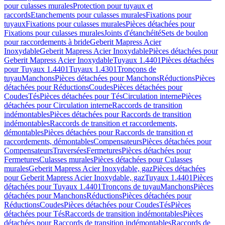
pour culasses murales
Protection pour tuyaux et
raccords
Etanchements pour culasses murales
Fixations pour
tuyaux
Fixations pour culasses murales
Pièces détachées pour
Fixations pour culasses murales
Joints d'étanchéité
Sets de boulon
pour raccordements à bride
Geberit Mapress Acier
Inoxydable
Geberit Mapress Acier Inoxydable
Pièces détachées pour
Geberit Mapress Acier Inoxydable
Tuyaux 1.4401
Pièces détachées
pour Tuyaux 1.4401
Tuyaux 1.4301
Tronçons de
tuyau
Manchons
Pièces détachées pour Manchons
Réductions
Pièces
détachées pour Réductions
Coudes
Pièces détachées pour
Coudes
Tés
Pièces détachées pour Tés
Circulation interne
Pièces
détachées pour Circulation interne
Raccords de transition
indémontables
Pièces détachées pour Raccords de transition
indémontables
Raccords de transition et raccordements,
démontables
Pièces détachées pour Raccords de transition et
raccordements, démontables
Compensateurs
Pièces détachées pour
Compensateurs
Traversées
Fermetures
Pièces détachées pour
Fermetures
Culasses murales
Pièces détachées pour Culasses
murales
Geberit Mapress Acier Inoxydable, gaz
Pièces détachées
pour Geberit Mapress Acier Inoxydable, gaz
Tuyaux 1.4401
Pièces
détachées pour Tuyaux 1.4401
Tronçons de tuyau
Manchons
Pièces
détachées pour Manchons
Réductions
Pièces détachées pour
Réductions
Coudes
Pièces détachées pour Coudes
Tés
Pièces
détachées pour Tés
Raccords de transition indémontables
Pièces
détachées pour Raccords de transition indémontables
Raccords de