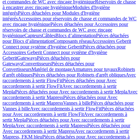
et commandes de WC avec rinçage hygiénique
Réservoirs de chasse
à encastrer avec rinçage hygiénique
Modules d'hygiène
intégrés
Pièces détachées pour Modules d'hygiène
intégrés
Accessoires pour réservoirs de chasse et commandes de WC
avec rinçage hygiénique
Pièces détachées pour Accessoires pour
réservoirs de chasse et commandes de WC avec rinçage
hygiénique
Capteurs
Câbles
Blocs d’alimentation
Pièces détachées
pour Blocs d’alimentation
Composants réseau
Accessoires Geberit
Connect pour système d'hygiène Geberit
Pièces détachées pour
Accessoires Geberit Connect pour système d'hygiène
Geberit
Gateways
Pièces détachées pour
Gateways
Convertisseurs
Pièces détachées pour
Convertisseurs
Matériel de montage
Armatures pour tuyaux
Robinets
d'arrêt obliques
Pièces détachées pour Robinets d'arrêt obliques
Avec
raccordements à sertir FlowFit
Pièces détachées pour Avec
raccordements à sertir FlowFit
Avec raccordements à sertir
Mepla
Pièces détachées pour Avec raccordements à sertir Mepla
Avec
raccordements à sertir Mapress
Pièces détachées pour Avec
raccordements à sertir Mapress
Vannes à bille
Pièces détachées pour
Vannes à bille
Avec raccordements à sertir FlowFit
Pièces détachées
pour Avec raccordements à sertir FlowFit
Avec raccordements à
sertir Mepla
Pièces détachées pour Avec raccordements à sertir
Mepla
Avec raccordements à sertir Mapress
Pièces détachées pour
Avec raccordements à sertir Mapress
Avec raccordements à sertir
Mapress, FKM bleu
Pièces détachées pour Avec raccordements à