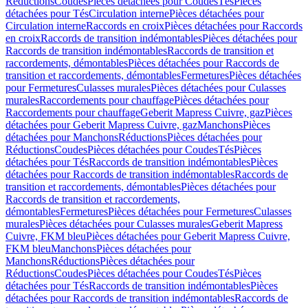
Réductions
Coudes
Pièces détachées pour Coudes
Tés
Pièces
détachées pour Tés
Circulation interne
Pièces détachées pour
Circulation interne
Raccords en croix
Pièces détachées pour Raccords
en croix
Raccords de transition indémontables
Pièces détachées pour
Raccords de transition indémontables
Raccords de transition et
raccordements, démontables
Pièces détachées pour Raccords de
transition et raccordements, démontables
Fermetures
Pièces détachées
pour Fermetures
Culasses murales
Pièces détachées pour Culasses
murales
Raccordements pour chauffage
Pièces détachées pour
Raccordements pour chauffage
Geberit Mapress Cuivre, gaz
Pièces
détachées pour Geberit Mapress Cuivre, gaz
Manchons
Pièces
détachées pour Manchons
Réductions
Pièces détachées pour
Réductions
Coudes
Pièces détachées pour Coudes
Tés
Pièces
détachées pour Tés
Raccords de transition indémontables
Pièces
détachées pour Raccords de transition indémontables
Raccords de
transition et raccordements, démontables
Pièces détachées pour
Raccords de transition et raccordements,
démontables
Fermetures
Pièces détachées pour Fermetures
Culasses
murales
Pièces détachées pour Culasses murales
Geberit Mapress
Cuivre, FKM bleu
Pièces détachées pour Geberit Mapress Cuivre,
FKM bleu
Manchons
Pièces détachées pour
Manchons
Réductions
Pièces détachées pour
Réductions
Coudes
Pièces détachées pour Coudes
Tés
Pièces
détachées pour Tés
Raccords de transition indémontables
Pièces
détachées pour Raccords de transition indémontables
Raccords de