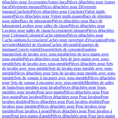
détachées pour Accessoires
Autres bacs
Pièces détachées pour Autres
bacs
Déversoirs muraux
Pièces détachées pour Déversoirs
muraux
Crachoirs
Pièces détachées pour Crachoirs
Vidoir multi-
usages
Pièces détachées pour Vidoir multi-usages
Bacs de rétention
pour plâtre
Bacs de laboratoire
Pièces détachées pour Bacs de
laboratoire
Lavabos pour salles de classe
Pièces détachées pour
Lavabos pour salles de classe
Accessoires
Colonnes
Pièces détachées
pour Colonnes
Colonnes
Cache-siphons
Pièces détachées pour
Cache-siphons
Accessoires
Caches pour ouverture d'évacuation
Porte-
serviettes
Matériel de fixation
Caches décoratifs
Equerres de
montage
Couvre-joints
Dosserets
Sets de consoles
Etagères
murales
Sets de lavabo avec sous-meuble
Sets de lave-mains avec
sous-meuble
Pièces détachées pour Sets de lave-mains avec sous-
meuble
Sets de lavabo avec sous-meuble
Pièces détachées pour Sets
de lavabo avec sous-meuble
Sets de lavabo pour meuble avec sous-
meuble
Pièces détachées pour Sets de lavabo pour meuble avec sous-
meuble
Sets de vasque à encastrer avec sous-meuble
Pièces détachées
pour Sets de vasque à encastrer avec sous-meuble
Meubles de salles
de bains
Sous-meubles pour lavabo
Pièces détachées pour Sous-
meubles pour lavabo
Pour lave-mains
Pièces détachées pour Pour
lave-mains
Pour lavabos
Pièces détachées pour Pour lavabos
Pour
lavabos doubles
Pièces détachées pour Pour lavabos doubles
Pour
lavabos pour meubles
Pièces détachées pour Pour lavabos pour
meubles
Pour lavabos à poser
Pièces détachées pour Pour lavabos à
poser
Pour lave-mains d'angle
Pièces détachées pour Pour lave-mains