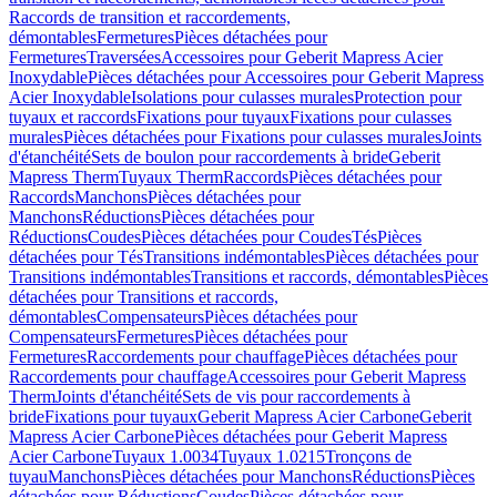
Raccords de transition et raccordements,
démontables
Fermetures
Pièces détachées pour
Fermetures
Traversées
Accessoires pour Geberit Mapress Acier
Inoxydable
Pièces détachées pour Accessoires pour Geberit Mapress
Acier Inoxydable
Isolations pour culasses murales
Protection pour
tuyaux et raccords
Fixations pour tuyaux
Fixations pour culasses
murales
Pièces détachées pour Fixations pour culasses murales
Joints
d'étanchéité
Sets de boulon pour raccordements à bride
Geberit
Mapress Therm
Tuyaux Therm
Raccords
Pièces détachées pour
Raccords
Manchons
Pièces détachées pour
Manchons
Réductions
Pièces détachées pour
Réductions
Coudes
Pièces détachées pour Coudes
Tés
Pièces
détachées pour Tés
Transitions indémontables
Pièces détachées pour
Transitions indémontables
Transitions et raccords, démontables
Pièces
détachées pour Transitions et raccords,
démontables
Compensateurs
Pièces détachées pour
Compensateurs
Fermetures
Pièces détachées pour
Fermetures
Raccordements pour chauffage
Pièces détachées pour
Raccordements pour chauffage
Accessoires pour Geberit Mapress
Therm
Joints d'étanchéité
Sets de vis pour raccordements à
bride
Fixations pour tuyaux
Geberit Mapress Acier Carbone
Geberit
Mapress Acier Carbone
Pièces détachées pour Geberit Mapress
Acier Carbone
Tuyaux 1.0034
Tuyaux 1.0215
Tronçons de
tuyau
Manchons
Pièces détachées pour Manchons
Réductions
Pièces
détachées pour Réductions
Coudes
Pièces détachées pour