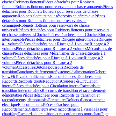
cloches
Robinets flotteurs
Pièces détachées pour Robinets
flotteurs
Robinets flotteurs pour réservoirs de chasse apparents
Pièces
détachées pour Robinets flotteurs pour réservoirs de chasse
apparents
Robinets flotteurs pour réservoirs en céramique
Pièces
détachées pour Robinets flotteurs pour réservoirs en
céramique
Robinets flotteurs pour réservoirs de chasse
universels
Pièces détachées pour Robinets flotteurs pour réservoirs
de chasse universels
Cloches
Pièces détachées pour Cloches
Rinçage
interrompable
Pièces détachées pour Rinçage interrompable
Rinçage
à 1 volume
Pièces détachées pour Rinçage à 1 volume
Rinçage à 2
volumes
Pièces détachées pour Rinçage à 2 volumes
Mécanismes de
chasse
Pièces détachées pour Mécanismes de chasse
Rinçage à 1
volume
Pièces détachées pour Rinçage à 1 volume
Rinçage à 2
volumes
Pièces détachées pour Rinçage à 2
volumes
Accessoires
Butons-poussoirs
Raccords de
transition
Bouchons de fermeture
Systèmes d'alimentation
Geberit
FlowFit
Tuyaux multicouches
Raccords
Pièces détachées pour
Raccords
Raccords droits
Réductions
Coudes
Tés
Circulation
interne
Pièces détachées pour Circulation interne
Raccords de
transition indémontables
Raccords de transition et raccordements,
démontables
Pièces détachées pour Raccords de transition et
raccordements, démontables
Fermetures
Boîtiers d’encastrement
électrique
Raccordements
Pièces détachées pour
Raccordements
Distributeurs avec raccordement à visser
Tés pour
chauffage
Raccords de transition et raccordements pour chauffage,