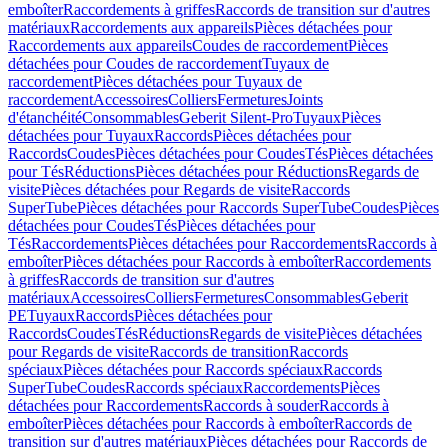
emboîter
Raccordements à griffes
Raccords de transition sur d'autres
matériaux
Raccordements aux appareils
Pièces détachées pour
Raccordements aux appareils
Coudes de raccordement
Pièces
détachées pour Coudes de raccordement
Tuyaux de
raccordement
Pièces détachées pour Tuyaux de
raccordement
Accessoires
Colliers
Fermetures
Joints
d'étanchéité
Consommables
Geberit Silent-Pro
Tuyaux
Pièces
détachées pour Tuyaux
Raccords
Pièces détachées pour
Raccords
Coudes
Pièces détachées pour Coudes
Tés
Pièces détachées
pour Tés
Réductions
Pièces détachées pour Réductions
Regards de
visite
Pièces détachées pour Regards de visite
Raccords
SuperTube
Pièces détachées pour Raccords SuperTube
Coudes
Pièces
détachées pour Coudes
Tés
Pièces détachées pour
Tés
Raccordements
Pièces détachées pour Raccordements
Raccords à
emboîter
Pièces détachées pour Raccords à emboîter
Raccordements
à griffes
Raccords de transition sur d'autres
matériaux
Accessoires
Colliers
Fermetures
Consommables
Geberit
PE
Tuyaux
Raccords
Pièces détachées pour
Raccords
Coudes
Tés
Réductions
Regards de visite
Pièces détachées
pour Regards de visite
Raccords de transition
Raccords
spéciaux
Pièces détachées pour Raccords spéciaux
Raccords
SuperTube
Coudes
Raccords spéciaux
Raccordements
Pièces
détachées pour Raccordements
Raccords à souder
Raccords à
emboîter
Pièces détachées pour Raccords à emboîter
Raccords de
transition sur d'autres matériaux
Pièces détachées pour Raccords de