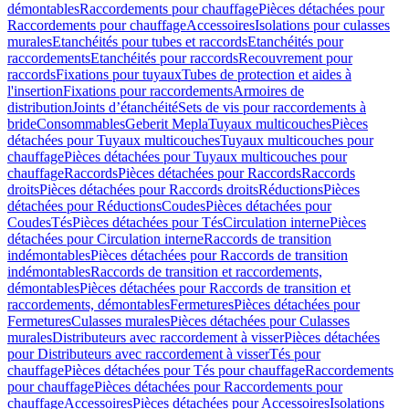
démontables
Raccordements pour chauffage
Pièces détachées pour
Raccordements pour chauffage
Accessoires
Isolations pour culasses
murales
Etanchéités pour tubes et raccords
Etanchéités pour
raccordements
Etanchéités pour raccords
Recouvrement pour
raccords
Fixations pour tuyaux
Tubes de protection et aides à
l'insertion
Fixations pour raccordements
Armoires de
distribution
Joints d’étanchéité
Sets de vis pour raccordements à
bride
Consommables
Geberit Mepla
Tuyaux multicouches
Pièces
détachées pour Tuyaux multicouches
Tuyaux multicouches pour
chauffage
Pièces détachées pour Tuyaux multicouches pour
chauffage
Raccords
Pièces détachées pour Raccords
Raccords
droits
Pièces détachées pour Raccords droits
Réductions
Pièces
détachées pour Réductions
Coudes
Pièces détachées pour
Coudes
Tés
Pièces détachées pour Tés
Circulation interne
Pièces
détachées pour Circulation interne
Raccords de transition
indémontables
Pièces détachées pour Raccords de transition
indémontables
Raccords de transition et raccordements,
démontables
Pièces détachées pour Raccords de transition et
raccordements, démontables
Fermetures
Pièces détachées pour
Fermetures
Culasses murales
Pièces détachées pour Culasses
murales
Distributeurs avec raccordement à visser
Pièces détachées
pour Distributeurs avec raccordement à visser
Tés pour
chauffage
Pièces détachées pour Tés pour chauffage
Raccordements
pour chauffage
Pièces détachées pour Raccordements pour
chauffage
Accessoires
Pièces détachées pour Accessoires
Isolations