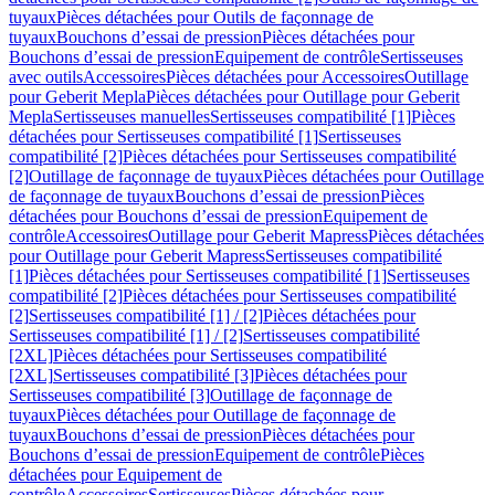
tuyaux
Pièces détachées pour Outils de façonnage de
tuyaux
Bouchons d’essai de pression
Pièces détachées pour
Bouchons d’essai de pression
Equipement de contrôle
Sertisseuses
avec outils
Accessoires
Pièces détachées pour Accessoires
Outillage
pour Geberit Mepla
Pièces détachées pour Outillage pour Geberit
Mepla
Sertisseuses manuelles
Sertisseuses compatibilité [1]
Pièces
détachées pour Sertisseuses compatibilité [1]
Sertisseuses
compatibilité [2]
Pièces détachées pour Sertisseuses compatibilité
[2]
Outillage de façonnage de tuyaux
Pièces détachées pour Outillage
de façonnage de tuyaux
Bouchons d’essai de pression
Pièces
détachées pour Bouchons d’essai de pression
Equipement de
contrôle
Accessoires
Outillage pour Geberit Mapress
Pièces détachées
pour Outillage pour Geberit Mapress
Sertisseuses compatibilité
[1]
Pièces détachées pour Sertisseuses compatibilité [1]
Sertisseuses
compatibilité [2]
Pièces détachées pour Sertisseuses compatibilité
[2]
Sertisseuses compatibilité [1] / [2]
Pièces détachées pour
Sertisseuses compatibilité [1] / [2]
Sertisseuses compatibilité
[2XL]
Pièces détachées pour Sertisseuses compatibilité
[2XL]
Sertisseuses compatibilité [3]
Pièces détachées pour
Sertisseuses compatibilité [3]
Outillage de façonnage de
tuyaux
Pièces détachées pour Outillage de façonnage de
tuyaux
Bouchons d’essai de pression
Pièces détachées pour
Bouchons d’essai de pression
Equipement de contrôle
Pièces
détachées pour Equipement de
contrôle
Accessoires
Sertisseuses
Pièces détachées pour