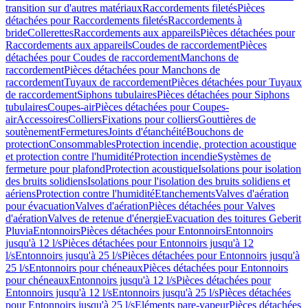
transition sur d'autres matériaux
Raccordements filetés
Pièces
détachées pour Raccordements filetés
Raccordements à
bride
Collerettes
Raccordements aux appareils
Pièces détachées pour
Raccordements aux appareils
Coudes de raccordement
Pièces
détachées pour Coudes de raccordement
Manchons de
raccordement
Pièces détachées pour Manchons de
raccordement
Tuyaux de raccordement
Pièces détachées pour Tuyaux
de raccordement
Siphons tubulaires
Pièces détachées pour Siphons
tubulaires
Coupes-air
Pièces détachées pour Coupes-
air
Accessoires
Colliers
Fixations pour colliers
Gouttières de
soutènement
Fermetures
Joints d'étanchéité
Bouchons de
protection
Consommables
Protection incendie, protection acoustique
et protection contre l'humidité
Protection incendie
Systèmes de
fermeture pour plafond
Protection acoustique
Isolations pour isolation
des bruits solidiens
Isolations pour l'isolation des bruits solidiens et
aériens
Protection contre l'humidité
Etanchements
Valves d'aération
pour évacuation
Valves d'aération
Pièces détachées pour Valves
d'aération
Valves de retenue d'énergie
Evacuation des toitures Geberit
Pluvia
Entonnoirs
Pièces détachées pour Entonnoirs
Entonnoirs
jusqu'à 12 l/s
Pièces détachées pour Entonnoirs jusqu'à 12
l/s
Entonnoirs jusqu'à 25 l/s
Pièces détachées pour Entonnoirs jusqu'à
25 l/s
Entonnoirs pour chéneaux
Pièces détachées pour Entonnoirs
pour chéneaux
Entonnoirs jusqu'à 12 l/s
Pièces détachées pour
Entonnoirs jusqu'à 12 l/s
Entonnoirs jusqu'à 25 l/s
Pièces détachées
pour Entonnoirs jusqu'à 25 l/s
Eléments pare-vapeur
Pièces détachées