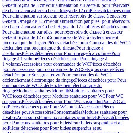
Geberit Sigma de 8 cm
Pour alimentation sur secteur, pour réservoirs
de chasse à encastrer Geberit Omega de 12 cm
Pièces détachées pour
Pour alimentation sur secteur, pour réservoirs de chasse à encastrer
Geberit Omega de 12 cm
Pour alimentation par piles, pour réservoirs
de chasse à encastrer Geberit Sigma de 12 cm
Pièces détachées pour
Pour alimentation par piles, pour réservoirs de chasse à encastrer
Geberit Sigma de 12 cm
Commandes de WC à déclenchement
pneumatique du rinçage
Pièces détachées pour Commandes de WC à
déclenchement pneumatique du rinçage
Pour rinçage à
2 volumes
Pièces détachées pour Pour rinçage à 2 volumes
Pour
rinçage à 1 volume
Pièces détachées pour Pour rinçage à
1 volume
Accessoires pour commandes de WC
Pièces détachées
pour Accessoires pour commandes de WC
Sets gros œuvre
Pièces
détachées pour Sets gros œuvre
Pour commandes de WC à
déclenchement électronique du rinçage
Pièces détachées pour Pour
commandes de WC à déclenchement électronique du
rinçage
Modules sanitaires Monolith
Modules sanitaires pour
WC
Pièces détachées pour Modules sanitaires pour WC
Pour WC
suspendus
Pièces détachées pour Pour WC suspendus
Pour WC au
sol
Pièces détachées pour Pour WC au sol
Accessoires
Pièces
détachées pour Accessoires
Consommables
Modules sanitaires pour
lavabos
Accessoires
Panneaux sanitaires pour bidets
Pièces détachées
pour Panneaux sanitaires pour bidets
Pour bidets suspendus et au
sol
Pièces détachées pour Pour bidets suspendus et au