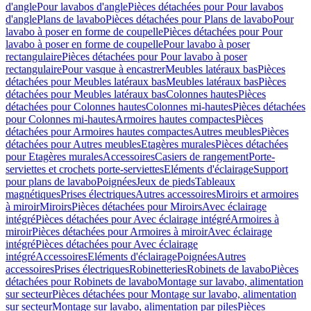
d'angle
Pour lavabos d'angle
Pièces détachées pour Pour lavabos
d'angle
Plans de lavabo
Pièces détachées pour Plans de lavabo
Pour
lavabo à poser en forme de coupelle
Pièces détachées pour Pour
lavabo à poser en forme de coupelle
Pour lavabo à poser
rectangulaire
Pièces détachées pour Pour lavabo à poser
rectangulaire
Pour vasque à encastrer
Meubles latéraux bas
Pièces
détachées pour Meubles latéraux bas
Meubles latéraux bas
Pièces
détachées pour Meubles latéraux bas
Colonnes hautes
Pièces
détachées pour Colonnes hautes
Colonnes mi-hautes
Pièces détachées
pour Colonnes mi-hautes
Armoires hautes compactes
Pièces
détachées pour Armoires hautes compactes
Autres meubles
Pièces
détachées pour Autres meubles
Etagères murales
Pièces détachées
pour Etagères murales
Accessoires
Casiers de rangement
Porte-
serviettes et crochets porte-serviettes
Eléments d'éclairage
Support
pour plans de lavabo
Poignées
Jeux de pieds
Tableaux
magnétiques
Prises électriques
Autres accessoires
Miroirs et armoires
à miroir
Miroirs
Pièces détachées pour Miroirs
Avec éclairage
intégré
Pièces détachées pour Avec éclairage intégré
Armoires à
miroir
Pièces détachées pour Armoires à miroir
Avec éclairage
intégré
Pièces détachées pour Avec éclairage
intégré
Accessoires
Eléments d'éclairage
Poignées
Autres
accessoires
Prises électriques
Robinetteries
Robinets de lavabo
Pièces
détachées pour Robinets de lavabo
Montage sur lavabo, alimentation
sur secteur
Pièces détachées pour Montage sur lavabo, alimentation
sur secteur
Montage sur lavabo, alimentation par piles
Pièces