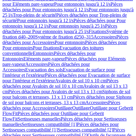
pour Eléments pare-vapeur
Pour entonnoirs jusqu'à 12 l/s
Pièces
détachées pour Pour entonnoirs jusqu'à 12 l/s
Pour entonnoirs jusqu'à
25 l/s
Trop-pleins de sécurité
Pièces détachées pour Trop-pleins de
sécurité
Pour entonnoirs jusqu'à 12 l/s
Pièces détachées pour Pour
entonnoirs jusqu'à 12 l/s
Pour entonnoirs jusqu'à 25 l/s
Pièces
détachées pour Pour entonnoirs jusqu'à 25 l/s
Fixations
Système de
fixation d40–200
Système de fixation d250–315
Accessoires
Pièces
détachées pour Accessoires
Pour entonnoirs
Pièces détachées pour
Pour entonnoirs
Pour fixations
Evacuation des toitures
conventionnelle
Entonnoirs
Pièces détachées pour
Entonnoirs
Eléments pare-vapeur
Pièces détachées pour Eléments
pare-vapeur
Accessoires
Pièces détachées pour
Accessoires
Evacuation des sols
Evacuation de surface pour
l'intérieur et l'extérieur
Pièces détachées pour Evacuation de surface
pour l'intérieur et l'extérieur
Avaloirs de sol 10 x 10 cm
Pièces
détachées pour Avaloirs de sol 10 x 10 cm
Avaloirs de sol 13 x 13
cm
Pièces détachées pour Avaloirs de sol 13 x 13 cm
Siphons de sol
pour balcons et terrasses, 13 x 13 cm
Pièces détachées pour Siphons
de sol pour balcons et terrasses, 13 x 13 cm
Accessoires
Pièces
détachées pour Accessoires
Outillage
Outillage
Outillage pour Geberit
FlowFit
Pièces détachées pour Outillage pour Geberit
FlowFit
Sertisseuses manuelles
Pièces détachées pour Sertisseuses
manuelles
Sertisseuses compatibilité [1]
Pièces détachées pour
Sertisseuses compatibilité [1]
Sertisseuses compatibilité [2]
Pièces
détachées pour Sertisseuses compatibilité [2]
Outils de façonnage de