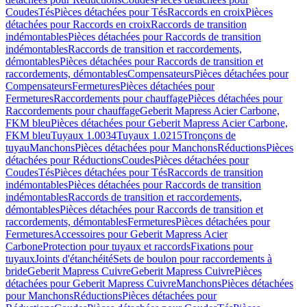
Coudes
Tés
Pièces détachées pour Tés
Raccords en croix
Pièces
détachées pour Raccords en croix
Raccords de transition
indémontables
Pièces détachées pour Raccords de transition
indémontables
Raccords de transition et raccordements,
démontables
Pièces détachées pour Raccords de transition et
raccordements, démontables
Compensateurs
Pièces détachées pour
Compensateurs
Fermetures
Pièces détachées pour
Fermetures
Raccordements pour chauffage
Pièces détachées pour
Raccordements pour chauffage
Geberit Mapress Acier Carbone,
FKM bleu
Pièces détachées pour Geberit Mapress Acier Carbone,
FKM bleu
Tuyaux 1.0034
Tuyaux 1.0215
Tronçons de
tuyau
Manchons
Pièces détachées pour Manchons
Réductions
Pièces
détachées pour Réductions
Coudes
Pièces détachées pour
Coudes
Tés
Pièces détachées pour Tés
Raccords de transition
indémontables
Pièces détachées pour Raccords de transition
indémontables
Raccords de transition et raccordements,
démontables
Pièces détachées pour Raccords de transition et
raccordements, démontables
Fermetures
Pièces détachées pour
Fermetures
Accessoires pour Geberit Mapress Acier
Carbone
Protection pour tuyaux et raccords
Fixations pour
tuyaux
Joints d'étanchéité
Sets de boulon pour raccordements à
bride
Geberit Mapress Cuivre
Geberit Mapress Cuivre
Pièces
détachées pour Geberit Mapress Cuivre
Manchons
Pièces détachées
pour Manchons
Réductions
Pièces détachées pour