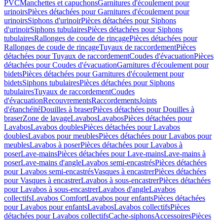
PVC
Manchettes et capuchons
Garnitures d'écoulement pour
urinoirs
Pièces détachées pour Garnitures d'écoulement pour
urinoirs
Siphons d'urinoir
Pièces détachées pour Siphons
d'urinoir
Siphons tubulaires
Pièces détachées pour Siphons
tubulaires
Rallonges de coude de rinçage
Pièces détachées pour
Rallonges de coude de rinçage
Tuyaux de raccordement
Pièces
détachées pour Tuyaux de raccordement
Coudes d'évacuation
Pièces
détachées pour Coudes d'évacuation
Garnitures d'écoulement pour
bidets
Pièces détachées pour Garnitures d'écoulement pour
bidets
Siphons tubulaires
Pièces détachées pour Siphons
tubulaires
Tuyaux de raccordement
Coudes
d'évacuation
Recouvrements
Raccordements
Joints
d'étanchéité
Douilles à braser
Pièces détachées pour Douilles à
braser
Zone de lavage
Lavabos
Lavabos
Pièces détachées pour
Lavabos
Lavabos doubles
Pièces détachées pour Lavabos
doubles
Lavabos pour meubles
Pièces détachées pour Lavabos pour
meubles
Lavabos à poser
Pièces détachées pour Lavabos à
poser
Lave-mains
Pièces détachées pour Lave-mains
Lave-mains à
poser
Lave-mains d'angle
Lavabos semi-encastrés
Pièces détachées
pour Lavabos semi-encastrés
Vasques à encastrer
Pièces détachées
pour Vasques à encastrer
Lavabos à sous-encastrer
Pièces détachées
pour Lavabos à sous-encastrer
Lavabos d'angle
Lavabos
collectifs
Lavabos Comfort
Lavabos pour enfants
Pièces détachées
pour Lavabos pour enfants
Lavabos
Lavabos collectifs
Pièces
détachées pour Lavabos collectifs
Cache-siphons
Accessoires
Pièces