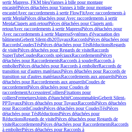
sertir Mapress, FKM bleu
Vannes à bille pour montage
encastré
Pièces détachées pour Vannes à bille pour montage
encastré
Avec raccordements à sertir FlowFit
Avec raccordements à
sertir Mepla
Pièces détachées pour Avec raccordements à sertir
Mepla
Clapets anti-retour
Pièces détachées pour Clapets anti-
retour
Avec raccordements à sertir Mapress
Pièces détachées pour
Avec raccordements à sertir Mapress
Systèmes d'évacuation des
bâtiments
Geberit Silent-db20
Tuyaux
Raccords
Pièces détachées pour
Raccords
Coudes
Tés
Pièces détachées pour Tés
Réductions
Regards
de visite
Pièces détachées pour Regards de visite
Raccords
SuperTube
Coudes
Raccords spéciaux
Raccordements
Pièces
détachées pour Raccordements
Raccords à souder
Raccords à
emboîter
Pièces détachées pour Raccords à emboîter
Raccords de
transition sur d'autres matériaux
Pièces détachées pour Raccords de
transition sur d'autres matériaux
Raccordements aux appareils
Pièces
détachées pour Raccordements aux appareils
Coudes de
raccordement
Pièces détachées pour Coudes de
raccordement
Accessoires
Colliers
Fixations pour
colliers
Fermetures
Joints d'étanchéité
Consommables
Geberit Silent-
PP
Tuyaux
Pièces détachées pour Tuyaux
Raccords
Pièces détachées
pour Raccords
Coudes
Pièces détachées pour Coudes
Tés
Pièces
détachées pour Tés
Réductions
Pièces détachées pour
Réductions
Regards de visite
Pièces détachées pour Regards de
visite
Raccordements
Pièces détachées pour Raccordements
Raccords
à emboîter
Pièces détachées pour Raccords à