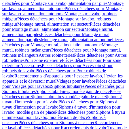
détachées pour Montage sur lavabo, alimentation par piles
Montage
sur lavabo, alimentation autonome
Pièces détachées pour Montage
sur lavabo, alimentation autonome
Montage sur lavabo, robinets
mitigeur
Pièces détachées pour Montage sur lavabo, robinets
mitigeur
Montage mural, alimentation sur secteur
Pièces détachées
pour Montage mural, alimentation sur secteur
Montage mural,
alimentation par piles
Pièces détachées pour Montage mural,
alimentation par piles
Montage mural, alimentation autonome
Pièces
détachées pour Montage mural, alimentation autonome
Montage
mural, robinets mélangeurs
Pièces détachées pour Montage mural,
robinets mélangeurs
Autres robinetteries
Pièces détachées pour Autres
robinetteries
Pour zone extérieure
Pièces détachées pour Pour zone
extérieure
Accessoires
Pièces détachées pour Accessoires
Pour
robinets de lavabo
Pièces détachées pour Pour robinets de
lavabo
Raccordements d’appareils pour l’espace lavabo, l’évier, les
appareils et le déversoir mural
Vidages pour lavabos
Pièces détachées
pour Vidages pour lavabos
Siphons tubulaires
Pièces détachées pour
Siphons tubulaires
Siphons tubulaires, modèle gain de place
Pièces
détachées pour Siphons tubulaires, modèle gain de place
Siphons à
tuyau d'immersion pour lavabo
Pièces détachées pour Siphons à
tuyau d'immersion pour lavabo
Siphons à tuyau d'immersion pour
lavabo, modèle gain de place
Pièces détachées pour Siphons à tuyau
d'immersion pour lavabo, modèle gain de place
Siphons à
encastrer
Pièces détachées pour Siphons à encastrer
Raccordements
de lavabo
Pièces détachées pour Raccordements de lavabo
Tuyaux de