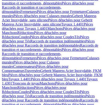
transition et raccordements, démontables
Pièces détachées pour
Raccords de transition et raccordements,
démontables
Fermetures
Pièces détachées pour Fermetures
Culasses
murales
Pièces détachées pour Culasses murales
Geberit Mapress
Acier Inoxydable, sans silicone
Pièces détachées pour Geberit
Mapress Acier Inoxydable, sans silicone
Tuyaux 1.4401
Pièces
détachées pour Tuyaux 1.4401
Manchons
Pièces détachées pour
Manchons
Réductions
Pièces détachées pour
Réductions
Coudes
Pièces détachées pour Coudes
Tés
Pièces
détachées pour Tés
Raccords de transition indémontables
Pièces
détachées pour Raccords de transition indémontables
Raccords de
transition et raccordements, démontables
Pièces détachées pour
Raccords de transition et raccordements,
démontables
Fermetures
Pièces détachées pour Fermetures
Culasses
murales
Pièces détachées pour Culasses
murales
Compensateurs
Pièces détachées pour
Compensateurs
Traversées
Geberit Mapress Acier Inoxydable, FKM
bleu
Pièces détachées pour Geberit Mapress Acier Inoxydable, FKM
bleu
Tuyaux 1.4401
Pièces détachées pour Tuyaux 1.4401
Tuyaux
1.4301
Tronçons de tuyau
Manchons
Pièces détachées pour
Manchons
Réductions
Pièces détachées pour
Réductions
Coudes
Pièces détachées pour Coudes
Tés
Pièces
détachées pour Tés
Raccords de transition indémontables
Pièces
détachées pour Raccords de transition indémontables
Raccords de
transition et raccordements, démontables
Pièces détachées pour