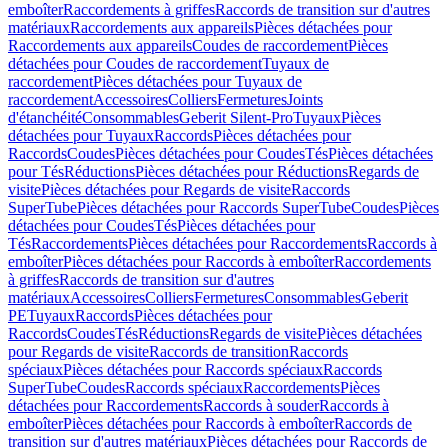
emboîter
Raccordements à griffes
Raccords de transition sur d'autres
matériaux
Raccordements aux appareils
Pièces détachées pour
Raccordements aux appareils
Coudes de raccordement
Pièces
détachées pour Coudes de raccordement
Tuyaux de
raccordement
Pièces détachées pour Tuyaux de
raccordement
Accessoires
Colliers
Fermetures
Joints
d'étanchéité
Consommables
Geberit Silent-Pro
Tuyaux
Pièces
détachées pour Tuyaux
Raccords
Pièces détachées pour
Raccords
Coudes
Pièces détachées pour Coudes
Tés
Pièces détachées
pour Tés
Réductions
Pièces détachées pour Réductions
Regards de
visite
Pièces détachées pour Regards de visite
Raccords
SuperTube
Pièces détachées pour Raccords SuperTube
Coudes
Pièces
détachées pour Coudes
Tés
Pièces détachées pour
Tés
Raccordements
Pièces détachées pour Raccordements
Raccords à
emboîter
Pièces détachées pour Raccords à emboîter
Raccordements
à griffes
Raccords de transition sur d'autres
matériaux
Accessoires
Colliers
Fermetures
Consommables
Geberit
PE
Tuyaux
Raccords
Pièces détachées pour
Raccords
Coudes
Tés
Réductions
Regards de visite
Pièces détachées
pour Regards de visite
Raccords de transition
Raccords
spéciaux
Pièces détachées pour Raccords spéciaux
Raccords
SuperTube
Coudes
Raccords spéciaux
Raccordements
Pièces
détachées pour Raccordements
Raccords à souder
Raccords à
emboîter
Pièces détachées pour Raccords à emboîter
Raccords de
transition sur d'autres matériaux
Pièces détachées pour Raccords de