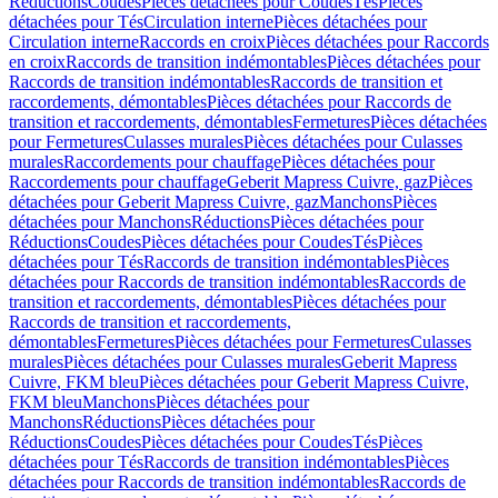
Réductions
Coudes
Pièces détachées pour Coudes
Tés
Pièces
détachées pour Tés
Circulation interne
Pièces détachées pour
Circulation interne
Raccords en croix
Pièces détachées pour Raccords
en croix
Raccords de transition indémontables
Pièces détachées pour
Raccords de transition indémontables
Raccords de transition et
raccordements, démontables
Pièces détachées pour Raccords de
transition et raccordements, démontables
Fermetures
Pièces détachées
pour Fermetures
Culasses murales
Pièces détachées pour Culasses
murales
Raccordements pour chauffage
Pièces détachées pour
Raccordements pour chauffage
Geberit Mapress Cuivre, gaz
Pièces
détachées pour Geberit Mapress Cuivre, gaz
Manchons
Pièces
détachées pour Manchons
Réductions
Pièces détachées pour
Réductions
Coudes
Pièces détachées pour Coudes
Tés
Pièces
détachées pour Tés
Raccords de transition indémontables
Pièces
détachées pour Raccords de transition indémontables
Raccords de
transition et raccordements, démontables
Pièces détachées pour
Raccords de transition et raccordements,
démontables
Fermetures
Pièces détachées pour Fermetures
Culasses
murales
Pièces détachées pour Culasses murales
Geberit Mapress
Cuivre, FKM bleu
Pièces détachées pour Geberit Mapress Cuivre,
FKM bleu
Manchons
Pièces détachées pour
Manchons
Réductions
Pièces détachées pour
Réductions
Coudes
Pièces détachées pour Coudes
Tés
Pièces
détachées pour Tés
Raccords de transition indémontables
Pièces
détachées pour Raccords de transition indémontables
Raccords de