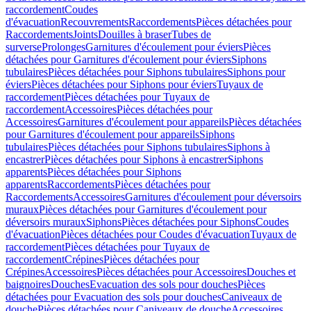
raccordement
Coudes
d'évacuation
Recouvrements
Raccordements
Pièces détachées pour
Raccordements
Joints
Douilles à braser
Tubes de
surverse
Prolonges
Garnitures d'écoulement pour éviers
Pièces
détachées pour Garnitures d'écoulement pour éviers
Siphons
tubulaires
Pièces détachées pour Siphons tubulaires
Siphons pour
éviers
Pièces détachées pour Siphons pour éviers
Tuyaux de
raccordement
Pièces détachées pour Tuyaux de
raccordement
Accessoires
Pièces détachées pour
Accessoires
Garnitures d'écoulement pour appareils
Pièces détachées
pour Garnitures d'écoulement pour appareils
Siphons
tubulaires
Pièces détachées pour Siphons tubulaires
Siphons à
encastrer
Pièces détachées pour Siphons à encastrer
Siphons
apparents
Pièces détachées pour Siphons
apparents
Raccordements
Pièces détachées pour
Raccordements
Accessoires
Garnitures d'écoulement pour déversoirs
muraux
Pièces détachées pour Garnitures d'écoulement pour
déversoirs muraux
Siphons
Pièces détachées pour Siphons
Coudes
d'évacuation
Pièces détachées pour Coudes d'évacuation
Tuyaux de
raccordement
Pièces détachées pour Tuyaux de
raccordement
Crépines
Pièces détachées pour
Crépines
Accessoires
Pièces détachées pour Accessoires
Douches et
baignoires
Douches
Evacuation des sols pour douches
Pièces
détachées pour Evacuation des sols pour douches
Caniveaux de
douche
Pièces détachées pour Caniveaux de douche
Accessoires