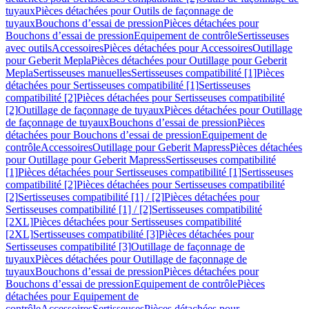
tuyaux
Pièces détachées pour Outils de façonnage de
tuyaux
Bouchons d’essai de pression
Pièces détachées pour
Bouchons d’essai de pression
Equipement de contrôle
Sertisseuses
avec outils
Accessoires
Pièces détachées pour Accessoires
Outillage
pour Geberit Mepla
Pièces détachées pour Outillage pour Geberit
Mepla
Sertisseuses manuelles
Sertisseuses compatibilité [1]
Pièces
détachées pour Sertisseuses compatibilité [1]
Sertisseuses
compatibilité [2]
Pièces détachées pour Sertisseuses compatibilité
[2]
Outillage de façonnage de tuyaux
Pièces détachées pour Outillage
de façonnage de tuyaux
Bouchons d’essai de pression
Pièces
détachées pour Bouchons d’essai de pression
Equipement de
contrôle
Accessoires
Outillage pour Geberit Mapress
Pièces détachées
pour Outillage pour Geberit Mapress
Sertisseuses compatibilité
[1]
Pièces détachées pour Sertisseuses compatibilité [1]
Sertisseuses
compatibilité [2]
Pièces détachées pour Sertisseuses compatibilité
[2]
Sertisseuses compatibilité [1] / [2]
Pièces détachées pour
Sertisseuses compatibilité [1] / [2]
Sertisseuses compatibilité
[2XL]
Pièces détachées pour Sertisseuses compatibilité
[2XL]
Sertisseuses compatibilité [3]
Pièces détachées pour
Sertisseuses compatibilité [3]
Outillage de façonnage de
tuyaux
Pièces détachées pour Outillage de façonnage de
tuyaux
Bouchons d’essai de pression
Pièces détachées pour
Bouchons d’essai de pression
Equipement de contrôle
Pièces
détachées pour Equipement de
contrôle
Accessoires
Sertisseuses
Pièces détachées pour