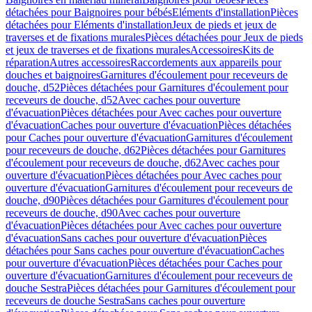
détachées pour Baignoires pour bébés
Eléments d'installation
Pièces
détachées pour Eléments d'installation
Jeux de pieds et jeux de
traverses et de fixations murales
Pièces détachées pour Jeux de pieds
et jeux de traverses et de fixations murales
Accessoires
Kits de
réparation
Autres accessoires
Raccordements aux appareils pour
douches et baignoires
Garnitures d'écoulement pour receveurs de
douche, d52
Pièces détachées pour Garnitures d'écoulement pour
receveurs de douche, d52
Avec caches pour ouverture
d'évacuation
Pièces détachées pour Avec caches pour ouverture
d'évacuation
Caches pour ouverture d'évacuation
Pièces détachées
pour Caches pour ouverture d'évacuation
Garnitures d'écoulement
pour receveurs de douche, d62
Pièces détachées pour Garnitures
d'écoulement pour receveurs de douche, d62
Avec caches pour
ouverture d'évacuation
Pièces détachées pour Avec caches pour
ouverture d'évacuation
Garnitures d'écoulement pour receveurs de
douche, d90
Pièces détachées pour Garnitures d'écoulement pour
receveurs de douche, d90
Avec caches pour ouverture
d'évacuation
Pièces détachées pour Avec caches pour ouverture
d'évacuation
Sans caches pour ouverture d'évacuation
Pièces
détachées pour Sans caches pour ouverture d'évacuation
Caches
pour ouverture d'évacuation
Pièces détachées pour Caches pour
ouverture d'évacuation
Garnitures d'écoulement pour receveurs de
douche Sestra
Pièces détachées pour Garnitures d'écoulement pour
receveurs de douche Sestra
Sans caches pour ouverture