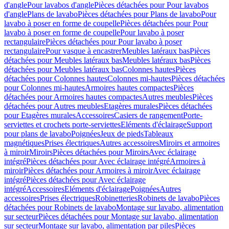
d'angle
Pour lavabos d'angle
Pièces détachées pour Pour lavabos
d'angle
Plans de lavabo
Pièces détachées pour Plans de lavabo
Pour
lavabo à poser en forme de coupelle
Pièces détachées pour Pour
lavabo à poser en forme de coupelle
Pour lavabo à poser
rectangulaire
Pièces détachées pour Pour lavabo à poser
rectangulaire
Pour vasque à encastrer
Meubles latéraux bas
Pièces
détachées pour Meubles latéraux bas
Meubles latéraux bas
Pièces
détachées pour Meubles latéraux bas
Colonnes hautes
Pièces
détachées pour Colonnes hautes
Colonnes mi-hautes
Pièces détachées
pour Colonnes mi-hautes
Armoires hautes compactes
Pièces
détachées pour Armoires hautes compactes
Autres meubles
Pièces
détachées pour Autres meubles
Etagères murales
Pièces détachées
pour Etagères murales
Accessoires
Casiers de rangement
Porte-
serviettes et crochets porte-serviettes
Eléments d'éclairage
Support
pour plans de lavabo
Poignées
Jeux de pieds
Tableaux
magnétiques
Prises électriques
Autres accessoires
Miroirs et armoires
à miroir
Miroirs
Pièces détachées pour Miroirs
Avec éclairage
intégré
Pièces détachées pour Avec éclairage intégré
Armoires à
miroir
Pièces détachées pour Armoires à miroir
Avec éclairage
intégré
Pièces détachées pour Avec éclairage
intégré
Accessoires
Eléments d'éclairage
Poignées
Autres
accessoires
Prises électriques
Robinetteries
Robinets de lavabo
Pièces
détachées pour Robinets de lavabo
Montage sur lavabo, alimentation
sur secteur
Pièces détachées pour Montage sur lavabo, alimentation
sur secteur
Montage sur lavabo, alimentation par piles
Pièces