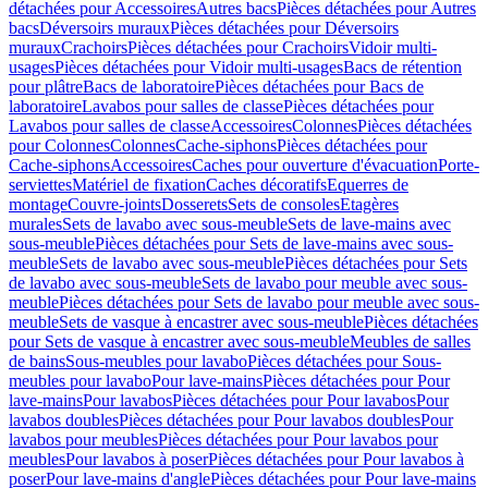
détachées pour Accessoires
Autres bacs
Pièces détachées pour Autres
bacs
Déversoirs muraux
Pièces détachées pour Déversoirs
muraux
Crachoirs
Pièces détachées pour Crachoirs
Vidoir multi-
usages
Pièces détachées pour Vidoir multi-usages
Bacs de rétention
pour plâtre
Bacs de laboratoire
Pièces détachées pour Bacs de
laboratoire
Lavabos pour salles de classe
Pièces détachées pour
Lavabos pour salles de classe
Accessoires
Colonnes
Pièces détachées
pour Colonnes
Colonnes
Cache-siphons
Pièces détachées pour
Cache-siphons
Accessoires
Caches pour ouverture d'évacuation
Porte-
serviettes
Matériel de fixation
Caches décoratifs
Equerres de
montage
Couvre-joints
Dosserets
Sets de consoles
Etagères
murales
Sets de lavabo avec sous-meuble
Sets de lave-mains avec
sous-meuble
Pièces détachées pour Sets de lave-mains avec sous-
meuble
Sets de lavabo avec sous-meuble
Pièces détachées pour Sets
de lavabo avec sous-meuble
Sets de lavabo pour meuble avec sous-
meuble
Pièces détachées pour Sets de lavabo pour meuble avec sous-
meuble
Sets de vasque à encastrer avec sous-meuble
Pièces détachées
pour Sets de vasque à encastrer avec sous-meuble
Meubles de salles
de bains
Sous-meubles pour lavabo
Pièces détachées pour Sous-
meubles pour lavabo
Pour lave-mains
Pièces détachées pour Pour
lave-mains
Pour lavabos
Pièces détachées pour Pour lavabos
Pour
lavabos doubles
Pièces détachées pour Pour lavabos doubles
Pour
lavabos pour meubles
Pièces détachées pour Pour lavabos pour
meubles
Pour lavabos à poser
Pièces détachées pour Pour lavabos à
poser
Pour lave-mains d'angle
Pièces détachées pour Pour lave-mains