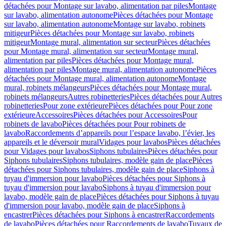
détachées pour Montage sur lavabo, alimentation par piles
Montage
sur lavabo, alimentation autonome
Pièces détachées pour Montage
sur lavabo, alimentation autonome
Montage sur lavabo, robinets
mitigeur
Pièces détachées pour Montage sur lavabo, robinets
mitigeur
Montage mural, alimentation sur secteur
Pièces détachées
pour Montage mural, alimentation sur secteur
Montage mural,
alimentation par piles
Pièces détachées pour Montage mural,
alimentation par piles
Montage mural, alimentation autonome
Pièces
détachées pour Montage mural, alimentation autonome
Montage
mural, robinets mélangeurs
Pièces détachées pour Montage mural,
robinets mélangeurs
Autres robinetteries
Pièces détachées pour Autres
robinetteries
Pour zone extérieure
Pièces détachées pour Pour zone
extérieure
Accessoires
Pièces détachées pour Accessoires
Pour
robinets de lavabo
Pièces détachées pour Pour robinets de
lavabo
Raccordements d’appareils pour l’espace lavabo, l’évier, les
appareils et le déversoir mural
Vidages pour lavabos
Pièces détachées
pour Vidages pour lavabos
Siphons tubulaires
Pièces détachées pour
Siphons tubulaires
Siphons tubulaires, modèle gain de place
Pièces
détachées pour Siphons tubulaires, modèle gain de place
Siphons à
tuyau d'immersion pour lavabo
Pièces détachées pour Siphons à
tuyau d'immersion pour lavabo
Siphons à tuyau d'immersion pour
lavabo, modèle gain de place
Pièces détachées pour Siphons à tuyau
d'immersion pour lavabo, modèle gain de place
Siphons à
encastrer
Pièces détachées pour Siphons à encastrer
Raccordements
de lavabo
Pièces détachées pour Raccordements de lavabo
Tuyaux de