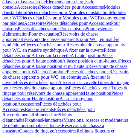
à laver et lave-vaisselle
Eléments pour charges de
console
Accessoires
Pièces détachées pour Accessoires
Modules
d'installation
Pièces détachées pour Modules d'installation
Modules
pour WC
Pièces détachées pour Modules pour WC
Recouvrement
par plaques
Accessoires
Pièces détachées pour Accessoires
Pour
cloisons
Pièces détachées pour Pour cloisons
Pour systèmes
d'alimentation
Pour évacuation
Réservoirs de chasse
apparents
Réservoirs de chasse apparents pour WC, en matière
synthétique
Pièces détachées pour Réservoirs de chasse apparents
pour WC, en matière synthétique
A fixer sur la cuvette
Pièces
détachées pour A fixer sur la cuvette
A haute position
Pièces
détachées pour A haute position
A basse position et mi-hauteur
Pièces
détachées pour A basse position et mi-hauteur
Réservoirs de chasse
apparents pour WC, en céramique
Pièces détachées pour Réservoirs
de chasse apparents pour WC, en céramique
A fixer sur la
cuvette
Pièces détachées pour A fixer sur la cuvette
Tubes de rinçage
pour réservoirs de chasse apparents
Pièces détachées pour Tubes de
rinçage pour réservoirs de chasse apparents
Haute position
Pièces
détachées pour Haute position
Basse et moyenne
position
Accessoires
Pièces détachées pour
Accessoires
Raccordements
Pièces détachées pour
Raccordements
Robinets d'arrêt
Joints
d'étanchéité
Fixations
Manchettes
Mamelons, rosaces et modérateurs
de débit
Consommables
Cloches
Réservoirs de chasse à
encastrer
Coudes de rinçage
Accessoires
Robinets flotteurs et