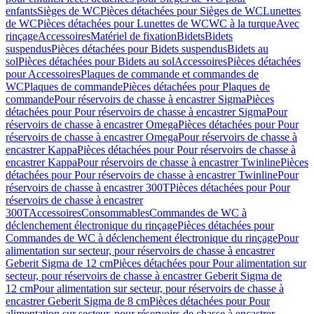
enfants
Sièges de WC
Pièces détachées pour Sièges de WC
Lunettes
de WC
Pièces détachées pour Lunettes de WC
WC à la turque
Avec
rinçage
Accessoires
Matériel de fixation
Bidets
Bidets
suspendus
Pièces détachées pour Bidets suspendus
Bidets au
sol
Pièces détachées pour Bidets au sol
Accessoires
Pièces détachées
pour Accessoires
Plaques de commande et commandes de
WC
Plaques de commande
Pièces détachées pour Plaques de
commande
Pour réservoirs de chasse à encastrer Sigma
Pièces
détachées pour Pour réservoirs de chasse à encastrer Sigma
Pour
réservoirs de chasse à encastrer Omega
Pièces détachées pour Pour
réservoirs de chasse à encastrer Omega
Pour réservoirs de chasse à
encastrer Kappa
Pièces détachées pour Pour réservoirs de chasse à
encastrer Kappa
Pour réservoirs de chasse à encastrer Twinline
Pièces
détachées pour Pour réservoirs de chasse à encastrer Twinline
Pour
réservoirs de chasse à encastrer 300T
Pièces détachées pour Pour
réservoirs de chasse à encastrer
300T
Accessoires
Consommables
Commandes de WC à
déclenchement électronique du rinçage
Pièces détachées pour
Commandes de WC à déclenchement électronique du rinçage
Pour
alimentation sur secteur, pour réservoirs de chasse à encastrer
Geberit Sigma de 12 cm
Pièces détachées pour Pour alimentation sur
secteur, pour réservoirs de chasse à encastrer Geberit Sigma de
12 cm
Pour alimentation sur secteur, pour réservoirs de chasse à
encastrer Geberit Sigma de 8 cm
Pièces détachées pour Pour
alimentation sur secteur, pour réservoirs de chasse à encastrer