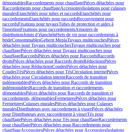
démontables
Raccordements pour chauffage
Pièces détachées pour
Raccordements pour chauffage
Accessoires
Isolations pour culasses
murales
Etanchéités pour tubes et raccords
Etanchéités pour
raccordements
Etanchéités pour raccords
Recouvrement pour
raccords
Fixations pour tuyaux
Tubes de protection et aides à
l'insertion
Fixations pour raccordements
Armoires de
distribution
Joints d’étanchéité
Sets de vis pour raccordements à
bride
Consommables
Geberit Mepla
Tuyaux multicouches
Pièces
détachées pour Tuyaux multicouches
Tuyaux multicouches pour
chauffage
Pièces détachées pour Tuyaux multicouches pour
chauffage
Raccords
Pièces détachées pour Raccords
Raccords
droits
Pièces détachées pour Raccords droits
Réductions
Pièces
détachées pour Réductions
Coudes
Pièces détachées pour
Coudes
Tés
Pièces détachées pour Tés
Circulation interne
Pièces
détachées pour Circulation interne
Raccords de transition
indémontables
Pièces détachées pour Raccords de transition
indémontables
Raccords de transition et raccordements,
démontables
Pièces détachées pour Raccords de transition et
raccordements, démontables
Fermetures
Pièces détachées pour
Fermetures
Culasses murales
Pièces détachées pour Culasses
murales
Distributeurs avec raccordement à visser
Pièces détachées
pour Distributeurs avec raccordement à visser
Tés pour
chauffage
Pièces détachées pour Tés pour chauffage
Raccordements
pour chauffage
Pièces détachées pour Raccordements pour
chauffage
Accessoires
Pièces détachées pour Accessoires
Isolations