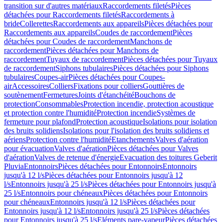
transition sur d'autres matériaux
Raccordements filetés
Pièces
détachées pour Raccordements filetés
Raccordements à
bride
Collerettes
Raccordements aux appareils
Pièces détachées pour
Raccordements aux appareils
Coudes de raccordement
Pièces
détachées pour Coudes de raccordement
Manchons de
raccordement
Pièces détachées pour Manchons de
raccordement
Tuyaux de raccordement
Pièces détachées pour Tuyaux
de raccordement
Siphons tubulaires
Pièces détachées pour Siphons
tubulaires
Coupes-air
Pièces détachées pour Coupes-
air
Accessoires
Colliers
Fixations pour colliers
Gouttières de
soutènement
Fermetures
Joints d'étanchéité
Bouchons de
protection
Consommables
Protection incendie, protection acoustique
et protection contre l'humidité
Protection incendie
Systèmes de
fermeture pour plafond
Protection acoustique
Isolations pour isolation
des bruits solidiens
Isolations pour l'isolation des bruits solidiens et
aériens
Protection contre l'humidité
Etanchements
Valves d'aération
pour évacuation
Valves d'aération
Pièces détachées pour Valves
d'aération
Valves de retenue d'énergie
Evacuation des toitures Geberit
Pluvia
Entonnoirs
Pièces détachées pour Entonnoirs
Entonnoirs
jusqu'à 12 l/s
Pièces détachées pour Entonnoirs jusqu'à 12
l/s
Entonnoirs jusqu'à 25 l/s
Pièces détachées pour Entonnoirs jusqu'à
25 l/s
Entonnoirs pour chéneaux
Pièces détachées pour Entonnoirs
pour chéneaux
Entonnoirs jusqu'à 12 l/s
Pièces détachées pour
Entonnoirs jusqu'à 12 l/s
Entonnoirs jusqu'à 25 l/s
Pièces détachées
pour Entonnoirs jusqu'à 25 l/s
Eléments pare-vapeur
Pièces détachées