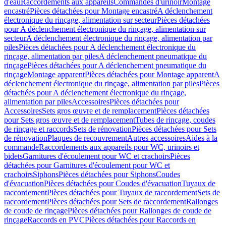
d'eau
Raccordements aux appareils
Commandes d'urinoir
Montage
encastré
Pièces détachées pour Montage encastré
A déclenchement
électronique du rinçage, alimentation sur secteur
Pièces détachées
pour A déclenchement électronique du rinçage, alimentation sur
secteur
A déclenchement électronique du rinçage, alimentation par
piles
Pièces détachées pour A déclenchement électronique du
rinçage, alimentation par piles
A déclenchement pneumatique du
rinçage
Pièces détachées pour A déclenchement pneumatique du
rinçage
Montage apparent
Pièces détachées pour Montage apparent
A
déclenchement électronique du rinçage, alimentation par piles
Pièces
détachées pour A déclenchement électronique du rinçage,
alimentation par piles
Accessoires
Pièces détachées pour
Accessoires
Sets gros œuvre et de remplacement
Pièces détachées
pour Sets gros œuvre et de remplacement
Tubes de rinçage, coudes
de rinçage et raccords
Sets de rénovation
Pièces détachées pour Sets
de rénovation
Plaques de recouvrement
Autres accessoires
Aides à la
commande
Raccordements aux appareils pour WC, urinoirs et
bidets
Garnitures d'écoulement pour WC et crachoirs
Pièces
détachées pour Garnitures d'écoulement pour WC et
crachoirs
Siphons
Pièces détachées pour Siphons
Coudes
d'évacuation
Pièces détachées pour Coudes d'évacuation
Tuyaux de
raccordement
Pièces détachées pour Tuyaux de raccordement
Sets de
raccordement
Pièces détachées pour Sets de raccordement
Rallonges
de coude de rinçage
Pièces détachées pour Rallonges de coude de
rinçage
Raccords en PVC
Pièces détachées pour Raccords en