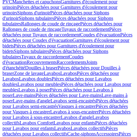
PVC
Manchettes et capuchons
Garnitures d'écoulement pour
urinoirs
Pièces détachées pour Garnitures d'écoulement pour
urinoirs
Siphons d'urinoir
Pièces détachées pour Siphons
d'urinoir
Siphons tubulaires
Pièces détachées pour Siphons
tubulaires
Rallonges de coude de rinçage
Pièces détachées pour
Rallonges de coude de rinçage
Tuyaux de raccordement
Pièces
détachées pour Tuyaux de raccordement
Coudes d'évacuation
Pièces
détachées pour Coudes d'évacuation
Garnitures d'écoulement pour
bidets
Pièces détachées pour Garnitures d'écoulement pour
bidets
Siphons tubulaires
Pièces détachées pour Siphons
tubulaires
Tuyaux de raccordement
Coudes
d'évacuation
Recouvrements
Raccordements
Joints
d'étanchéité
Douilles à braser
Pièces détachées pour Douilles à
braser
Zone de lavage
Lavabos
Lavabos
Pièces détachées pour
Lavabos
Lavabos doubles
Pièces détachées pour Lavabos
doubles
Lavabos pour meubles
Pièces détachées pour Lavabos pour
meubles
Lavabos à poser
Pièces détachées pour Lavabos à
poser
Lave-mains
Pièces détachées pour Lave-mains
Lave-mains à
poser
Lave-mains d'angle
Lavabos semi-encastrés
Pièces détachées
pour Lavabos semi-encastrés
Vasques à encastrer
Pièces détachées
pour Vasques à encastrer
Lavabos à sous-encastrer
Pièces détachées
pour Lavabos à sous-encastrer
Lavabos d'angle
Lavabos
collectifs
Lavabos Comfort
Lavabos pour enfants
Pièces détachées
pour Lavabos pour enfants
Lavabos
Lavabos collectifs
Pièces
détachées pour Lavabos collectifs
Cache-siphons
Accessoires
Pièces