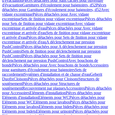
d'évacuation
Pièces détachées pour Sans caches pour ouverture
d'évacuation
Garnitures d'écoulement pour baignoires, d52
Pièces
détachées pour Garnitures d'écoulement pour baignoires, d52
Avec
vidage excentrique
Pièces détachées pour Avec vidage
excentrique
Sets de finition pour vidage excentrique
Pièces détachées
pour Sets de finition pour vidage excentrique
Avec vidage
excentrique et arrivée d'eau
Pièces détachées pour Avec vidage
excentrique et arrivée d'eau
Sets de finition pour vidage excentrique
et arrivée d'eau
Pièces détachées pour Sets de finition pour vidage
excentrique et arrivée d'eau
A déclenchement par pression
PushControl
Pièces détachées pour A déclenchement par pression
PushControl
Sets de finition pour déclenchement par pression
PushControl
Pièces détachées pour Sets de finition pour
déclenchement par pression PushControl
Avec bouchons de
bonde
Pièces détachées pour Avec bouchons de bonde
Accessoires
pour garnitures d'écoulement pour baignoires
Sets de
raccordement
Systèmes d'installation et de chasse d'eau
Geberit
Duofix
Cloisons
Pièces détachées pour Cloisons
Structures de
soutènement
Pièces détachées pour Structures de
soutènement
Recouvrement par plaques
Accessoires
Pièces détachées
pour Accessoires
Eléments d'installation
Pièces détachées pour
Eléments d'installation
Eléments pour WC
Pièces détachées pour
Eléments pour WC
Eléments pour lavabos
Pièces détachées pour
Eléments pour lavabos
Eléments pour bidets
Pièces détachées pour
Eléments pour bidets
Eléments pour urinoirs
Pièces détachées pour