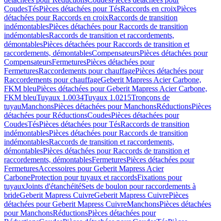
Coudes
Tés
Pièces détachées pour Tés
Raccords en croix
Pièces
détachées pour Raccords en croix
Raccords de transition
indémontables
Pièces détachées pour Raccords de transition
indémontables
Raccords de transition et raccordements,
démontables
Pièces détachées pour Raccords de transition et
raccordements, démontables
Compensateurs
Pièces détachées pour
Compensateurs
Fermetures
Pièces détachées pour
Fermetures
Raccordements pour chauffage
Pièces détachées pour
Raccordements pour chauffage
Geberit Mapress Acier Carbone,
FKM bleu
Pièces détachées pour Geberit Mapress Acier Carbone,
FKM bleu
Tuyaux 1.0034
Tuyaux 1.0215
Tronçons de
tuyau
Manchons
Pièces détachées pour Manchons
Réductions
Pièces
détachées pour Réductions
Coudes
Pièces détachées pour
Coudes
Tés
Pièces détachées pour Tés
Raccords de transition
indémontables
Pièces détachées pour Raccords de transition
indémontables
Raccords de transition et raccordements,
démontables
Pièces détachées pour Raccords de transition et
raccordements, démontables
Fermetures
Pièces détachées pour
Fermetures
Accessoires pour Geberit Mapress Acier
Carbone
Protection pour tuyaux et raccords
Fixations pour
tuyaux
Joints d'étanchéité
Sets de boulon pour raccordements à
bride
Geberit Mapress Cuivre
Geberit Mapress Cuivre
Pièces
détachées pour Geberit Mapress Cuivre
Manchons
Pièces détachées
pour Manchons
Réductions
Pièces détachées pour