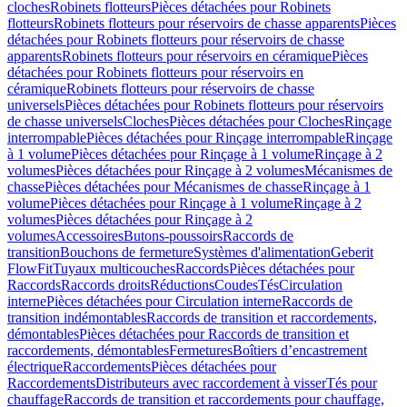
cloches
Robinets flotteurs
Pièces détachées pour Robinets
flotteurs
Robinets flotteurs pour réservoirs de chasse apparents
Pièces
détachées pour Robinets flotteurs pour réservoirs de chasse
apparents
Robinets flotteurs pour réservoirs en céramique
Pièces
détachées pour Robinets flotteurs pour réservoirs en
céramique
Robinets flotteurs pour réservoirs de chasse
universels
Pièces détachées pour Robinets flotteurs pour réservoirs
de chasse universels
Cloches
Pièces détachées pour Cloches
Rinçage
interrompable
Pièces détachées pour Rinçage interrompable
Rinçage
à 1 volume
Pièces détachées pour Rinçage à 1 volume
Rinçage à 2
volumes
Pièces détachées pour Rinçage à 2 volumes
Mécanismes de
chasse
Pièces détachées pour Mécanismes de chasse
Rinçage à 1
volume
Pièces détachées pour Rinçage à 1 volume
Rinçage à 2
volumes
Pièces détachées pour Rinçage à 2
volumes
Accessoires
Butons-poussoirs
Raccords de
transition
Bouchons de fermeture
Systèmes d'alimentation
Geberit
FlowFit
Tuyaux multicouches
Raccords
Pièces détachées pour
Raccords
Raccords droits
Réductions
Coudes
Tés
Circulation
interne
Pièces détachées pour Circulation interne
Raccords de
transition indémontables
Raccords de transition et raccordements,
démontables
Pièces détachées pour Raccords de transition et
raccordements, démontables
Fermetures
Boîtiers d’encastrement
électrique
Raccordements
Pièces détachées pour
Raccordements
Distributeurs avec raccordement à visser
Tés pour
chauffage
Raccords de transition et raccordements pour chauffage,