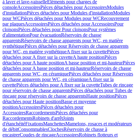
à laver et lave-vaisselle
Eléments pour charges de
console
Accessoires
Pièces détachées pour Accessoires
Modules
d'installation
Pièces détachées pour Modules d'installation
Modules
pour WC
Pièces détachées pour Modules pour WC
Recouvrement
par plaques
Accessoires
Pièces détachées pour Accessoires
Pour
cloisons
Pièces détachées pour Pour cloisons
Pour systèmes
d'alimentation
Pour évacuation
Réservoirs de chasse
apparents
Réservoirs de chasse apparents pour WC, en matière
synthétique
Pièces détachées pour Réservoirs de chasse apparents
pour WC, en matière synthétique
A fixer sur la cuvette
Pièces
détachées pour A fixer sur la cuvette
A haute position
Pièces
détachées pour A haute position
A basse position et mi-hauteur
Pièces
détachées pour A basse position et mi-hauteur
Réservoirs de chasse
apparents pour WC, en céramique
Pièces détachées pour Réservoirs
de chasse apparents pour WC, en céramique
A fixer sur la
cuvette
Pièces détachées pour A fixer sur la cuvette
Tubes de rinçage
pour réservoirs de chasse apparents
Pièces détachées pour Tubes de
rinçage pour réservoirs de chasse apparents
Haute position
Pièces
détachées pour Haute position
Basse et moyenne
position
Accessoires
Pièces détachées pour
Accessoires
Raccordements
Pièces détachées pour
Raccordements
Robinets d'arrêt
Joints
d'étanchéité
Fixations
Manchettes
Mamelons, rosaces et modérateurs
de débit
Consommables
Cloches
Réservoirs de chasse à
encastrer
Coudes de rinçage
Accessoires
Robinets flotteurs et