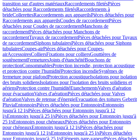
transition sur d'autres matériaux
Raccordements filetés
Pièces
détachées pour Raccordements filetés
Raccordements à
bride
Collerettes
Raccordements aux appareils
Pièces détachées pour
Raccordements aux appareils
Coudes de raccordement
Pièces
détachées pour Coudes de raccordement
Manchons de
raccordement
Pièces détachées pour Manchons de
raccordement
Tuyaux de raccordement
Pièces détachées pour Tuyaux
de raccordement
Siphons tubulaires
Pièces détachées pour Siphons
tubulaires
Coupes-air
Pièces détachées pour Coupes-
air
Accessoires
Colliers
Fixations pour colliers
Gouttières de
soutènement
Fermetures
Joints d'étanchéité
Bouchons de
protection
Consommables
Protection incendie, protection acoustique
et protection contre l'humidité
Protection incendie
Systèmes de
fermeture pour plafond
Protection acoustique
Isolations pour isolation
des bruits solidiens
Isolations pour l'isolation des bruits solidiens et
aériens
Protection contre l'humidité
Etanchements
Valves d'aération
pour évacuation
Valves d'aération
Pièces détachées pour Valves
d'aération
Valves de retenue d'énergie
Evacuation des toitures Geberit
Pluvia
Entonnoirs
Pièces détachées pour Entonnoirs
Entonnoirs
jusqu'à 12 l/s
Pièces détachées pour Entonnoirs jusqu'à 12
l/s
Entonnoirs jusqu'à 25 l/s
Pièces détachées pour Entonnoirs jusqu'à
25 l/s
Entonnoirs pour chéneaux
Pièces détachées pour Entonnoirs
pour chéneaux
Entonnoirs jusqu'à 12 l/s
Pièces détachées pour
Entonnoirs jusqu'à 12 l/s
Entonnoirs jusqu'à 25 l/s
Pièces détachées
pour Entonnoirs jusqu'à 25 l/s
Eléments pare-vapeur
Pièces détachées