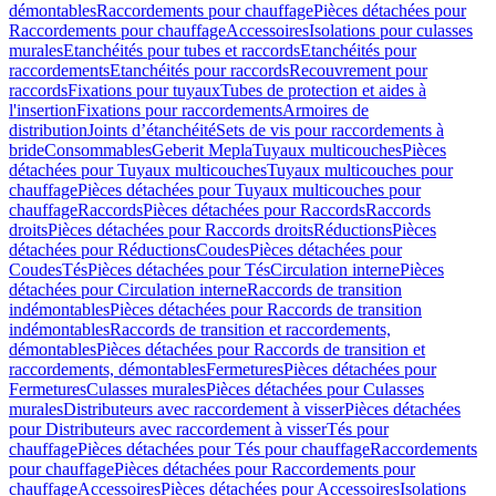
démontables
Raccordements pour chauffage
Pièces détachées pour
Raccordements pour chauffage
Accessoires
Isolations pour culasses
murales
Etanchéités pour tubes et raccords
Etanchéités pour
raccordements
Etanchéités pour raccords
Recouvrement pour
raccords
Fixations pour tuyaux
Tubes de protection et aides à
l'insertion
Fixations pour raccordements
Armoires de
distribution
Joints d’étanchéité
Sets de vis pour raccordements à
bride
Consommables
Geberit Mepla
Tuyaux multicouches
Pièces
détachées pour Tuyaux multicouches
Tuyaux multicouches pour
chauffage
Pièces détachées pour Tuyaux multicouches pour
chauffage
Raccords
Pièces détachées pour Raccords
Raccords
droits
Pièces détachées pour Raccords droits
Réductions
Pièces
détachées pour Réductions
Coudes
Pièces détachées pour
Coudes
Tés
Pièces détachées pour Tés
Circulation interne
Pièces
détachées pour Circulation interne
Raccords de transition
indémontables
Pièces détachées pour Raccords de transition
indémontables
Raccords de transition et raccordements,
démontables
Pièces détachées pour Raccords de transition et
raccordements, démontables
Fermetures
Pièces détachées pour
Fermetures
Culasses murales
Pièces détachées pour Culasses
murales
Distributeurs avec raccordement à visser
Pièces détachées
pour Distributeurs avec raccordement à visser
Tés pour
chauffage
Pièces détachées pour Tés pour chauffage
Raccordements
pour chauffage
Pièces détachées pour Raccordements pour
chauffage
Accessoires
Pièces détachées pour Accessoires
Isolations