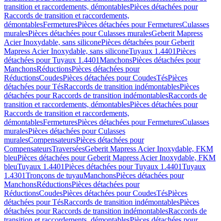
transition et raccordements, démontables
Pièces détachées pour
Raccords de transition et raccordements,
démontables
Fermetures
Pièces détachées pour Fermetures
Culasses
murales
Pièces détachées pour Culasses murales
Geberit Mapress
Acier Inoxydable, sans silicone
Pièces détachées pour Geberit
Mapress Acier Inoxydable, sans silicone
Tuyaux 1.4401
Pièces
détachées pour Tuyaux 1.4401
Manchons
Pièces détachées pour
Manchons
Réductions
Pièces détachées pour
Réductions
Coudes
Pièces détachées pour Coudes
Tés
Pièces
détachées pour Tés
Raccords de transition indémontables
Pièces
détachées pour Raccords de transition indémontables
Raccords de
transition et raccordements, démontables
Pièces détachées pour
Raccords de transition et raccordements,
démontables
Fermetures
Pièces détachées pour Fermetures
Culasses
murales
Pièces détachées pour Culasses
murales
Compensateurs
Pièces détachées pour
Compensateurs
Traversées
Geberit Mapress Acier Inoxydable, FKM
bleu
Pièces détachées pour Geberit Mapress Acier Inoxydable, FKM
bleu
Tuyaux 1.4401
Pièces détachées pour Tuyaux 1.4401
Tuyaux
1.4301
Tronçons de tuyau
Manchons
Pièces détachées pour
Manchons
Réductions
Pièces détachées pour
Réductions
Coudes
Pièces détachées pour Coudes
Tés
Pièces
détachées pour Tés
Raccords de transition indémontables
Pièces
détachées pour Raccords de transition indémontables
Raccords de
transition et raccordements, démontables
Pièces détachées pour