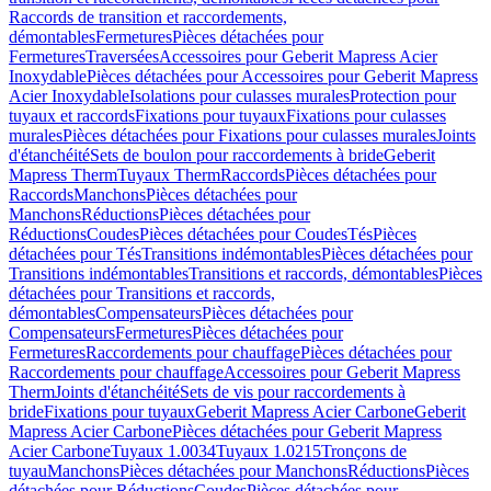
Raccords de transition et raccordements,
démontables
Fermetures
Pièces détachées pour
Fermetures
Traversées
Accessoires pour Geberit Mapress Acier
Inoxydable
Pièces détachées pour Accessoires pour Geberit Mapress
Acier Inoxydable
Isolations pour culasses murales
Protection pour
tuyaux et raccords
Fixations pour tuyaux
Fixations pour culasses
murales
Pièces détachées pour Fixations pour culasses murales
Joints
d'étanchéité
Sets de boulon pour raccordements à bride
Geberit
Mapress Therm
Tuyaux Therm
Raccords
Pièces détachées pour
Raccords
Manchons
Pièces détachées pour
Manchons
Réductions
Pièces détachées pour
Réductions
Coudes
Pièces détachées pour Coudes
Tés
Pièces
détachées pour Tés
Transitions indémontables
Pièces détachées pour
Transitions indémontables
Transitions et raccords, démontables
Pièces
détachées pour Transitions et raccords,
démontables
Compensateurs
Pièces détachées pour
Compensateurs
Fermetures
Pièces détachées pour
Fermetures
Raccordements pour chauffage
Pièces détachées pour
Raccordements pour chauffage
Accessoires pour Geberit Mapress
Therm
Joints d'étanchéité
Sets de vis pour raccordements à
bride
Fixations pour tuyaux
Geberit Mapress Acier Carbone
Geberit
Mapress Acier Carbone
Pièces détachées pour Geberit Mapress
Acier Carbone
Tuyaux 1.0034
Tuyaux 1.0215
Tronçons de
tuyau
Manchons
Pièces détachées pour Manchons
Réductions
Pièces
détachées pour Réductions
Coudes
Pièces détachées pour