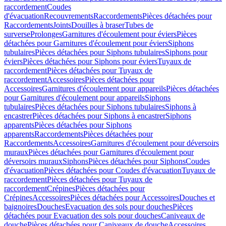
raccordement
Coudes
d'évacuation
Recouvrements
Raccordements
Pièces détachées pour
Raccordements
Joints
Douilles à braser
Tubes de
surverse
Prolonges
Garnitures d'écoulement pour éviers
Pièces
détachées pour Garnitures d'écoulement pour éviers
Siphons
tubulaires
Pièces détachées pour Siphons tubulaires
Siphons pour
éviers
Pièces détachées pour Siphons pour éviers
Tuyaux de
raccordement
Pièces détachées pour Tuyaux de
raccordement
Accessoires
Pièces détachées pour
Accessoires
Garnitures d'écoulement pour appareils
Pièces détachées
pour Garnitures d'écoulement pour appareils
Siphons
tubulaires
Pièces détachées pour Siphons tubulaires
Siphons à
encastrer
Pièces détachées pour Siphons à encastrer
Siphons
apparents
Pièces détachées pour Siphons
apparents
Raccordements
Pièces détachées pour
Raccordements
Accessoires
Garnitures d'écoulement pour déversoirs
muraux
Pièces détachées pour Garnitures d'écoulement pour
déversoirs muraux
Siphons
Pièces détachées pour Siphons
Coudes
d'évacuation
Pièces détachées pour Coudes d'évacuation
Tuyaux de
raccordement
Pièces détachées pour Tuyaux de
raccordement
Crépines
Pièces détachées pour
Crépines
Accessoires
Pièces détachées pour Accessoires
Douches et
baignoires
Douches
Evacuation des sols pour douches
Pièces
détachées pour Evacuation des sols pour douches
Caniveaux de
douche
Pièces détachées pour Caniveaux de douche
Accessoires