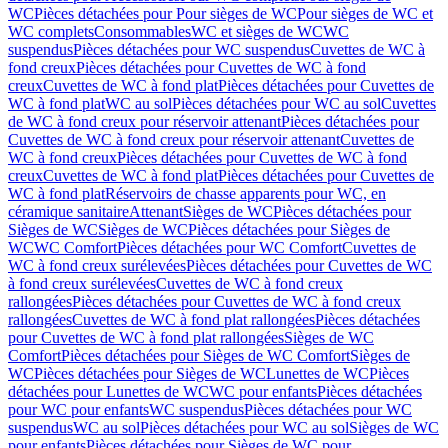
WC
Pièces détachées pour Pour sièges de WC
Pour sièges de WC et
WC complets
Consommables
WC et sièges de WC
WC
suspendus
Pièces détachées pour WC suspendus
Cuvettes de WC à
fond creux
Pièces détachées pour Cuvettes de WC à fond
creux
Cuvettes de WC à fond plat
Pièces détachées pour Cuvettes de
WC à fond plat
WC au sol
Pièces détachées pour WC au sol
Cuvettes
de WC à fond creux pour réservoir attenant
Pièces détachées pour
Cuvettes de WC à fond creux pour réservoir attenant
Cuvettes de
WC à fond creux
Pièces détachées pour Cuvettes de WC à fond
creux
Cuvettes de WC à fond plat
Pièces détachées pour Cuvettes de
WC à fond plat
Réservoirs de chasse apparents pour WC, en
céramique sanitaire
Attenant
Sièges de WC
Pièces détachées pour
Sièges de WC
Sièges de WC
Pièces détachées pour Sièges de
WC
WC Comfort
Pièces détachées pour WC Comfort
Cuvettes de
WC à fond creux surélevées
Pièces détachées pour Cuvettes de WC
à fond creux surélevées
Cuvettes de WC à fond creux
rallongées
Pièces détachées pour Cuvettes de WC à fond creux
rallongées
Cuvettes de WC à fond plat rallongées
Pièces détachées
pour Cuvettes de WC à fond plat rallongées
Sièges de WC
Comfort
Pièces détachées pour Sièges de WC Comfort
Sièges de
WC
Pièces détachées pour Sièges de WC
Lunettes de WC
Pièces
détachées pour Lunettes de WC
WC pour enfants
Pièces détachées
pour WC pour enfants
WC suspendus
Pièces détachées pour WC
suspendus
WC au sol
Pièces détachées pour WC au sol
Sièges de WC
pour enfants
Pièces détachées pour Sièges de WC pour