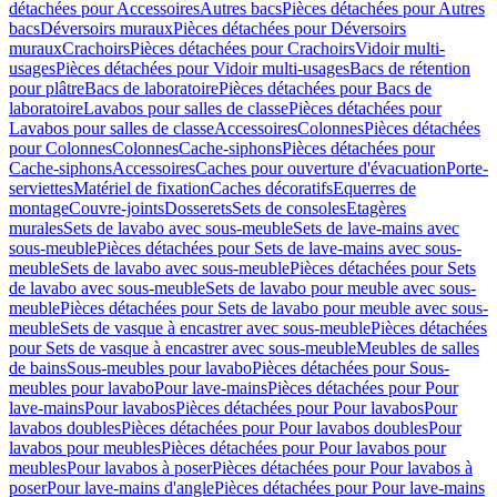
détachées pour Accessoires
Autres bacs
Pièces détachées pour Autres
bacs
Déversoirs muraux
Pièces détachées pour Déversoirs
muraux
Crachoirs
Pièces détachées pour Crachoirs
Vidoir multi-
usages
Pièces détachées pour Vidoir multi-usages
Bacs de rétention
pour plâtre
Bacs de laboratoire
Pièces détachées pour Bacs de
laboratoire
Lavabos pour salles de classe
Pièces détachées pour
Lavabos pour salles de classe
Accessoires
Colonnes
Pièces détachées
pour Colonnes
Colonnes
Cache-siphons
Pièces détachées pour
Cache-siphons
Accessoires
Caches pour ouverture d'évacuation
Porte-
serviettes
Matériel de fixation
Caches décoratifs
Equerres de
montage
Couvre-joints
Dosserets
Sets de consoles
Etagères
murales
Sets de lavabo avec sous-meuble
Sets de lave-mains avec
sous-meuble
Pièces détachées pour Sets de lave-mains avec sous-
meuble
Sets de lavabo avec sous-meuble
Pièces détachées pour Sets
de lavabo avec sous-meuble
Sets de lavabo pour meuble avec sous-
meuble
Pièces détachées pour Sets de lavabo pour meuble avec sous-
meuble
Sets de vasque à encastrer avec sous-meuble
Pièces détachées
pour Sets de vasque à encastrer avec sous-meuble
Meubles de salles
de bains
Sous-meubles pour lavabo
Pièces détachées pour Sous-
meubles pour lavabo
Pour lave-mains
Pièces détachées pour Pour
lave-mains
Pour lavabos
Pièces détachées pour Pour lavabos
Pour
lavabos doubles
Pièces détachées pour Pour lavabos doubles
Pour
lavabos pour meubles
Pièces détachées pour Pour lavabos pour
meubles
Pour lavabos à poser
Pièces détachées pour Pour lavabos à
poser
Pour lave-mains d'angle
Pièces détachées pour Pour lave-mains