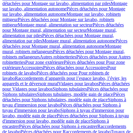
détachées pour Montage sur lavabo, alimentation par piles
Montage
sur lavabo, alimentation autonome
Pièces détachées pour Montage
sur lavabo, alimentation autonome
Montage sur lavabo, robinets
mitigeur
Pièces détachées pour Montage sur lavabo, robinets
mitigeur
Montage mural, alimentation sur secteur
Pièces détachées
pour Montage mural, alimentation sur secteur
Montage mural,
alimentation par piles
Pièces détachées pour Montage mural,
alimentation par piles
Montage mural, alimentation autonome
Pièces
détachées pour Montage mural, alimentation autonome
Montage
mural, robinets mélangeurs
Pièces détachées pour Montage mural,
robinets mélangeurs
Autres robinetteries
Pièces détachées pour Autres
robinetteries
Pour zone extérieure
Pièces détachées pour Pour zone
extérieure
Accessoires
Pièces détachées pour Accessoires
Pour
robinets de lavabo
Pièces détachées pour Pour robinets de
lavabo
Raccordements d’appareils pour l’espace lavabo, l’évier, les
appareils et le déversoir mural
Vidages pour lavabos
Pièces détachées
pour Vidages pour lavabos
Siphons tubulaires
Pièces détachées pour
Siphons tubulaires
Siphons tubulaires, modèle gain de place
Pièces
détachées pour Siphons tubulaires, modèle gain de place
Siphons à
tuyau d'immersion pour lavabo
Pièces détachées pour Siphons à
tuyau d'immersion pour lavabo
Siphons à tuyau d'immersion pour
lavabo, modèle gain de place
Pièces détachées pour Siphons à tuyau
d'immersion pour lavabo, modèle gain de place
Siphons à
encastrer
Pièces détachées pour Siphons à encastrer
Raccordements
de lavabo
Pièces détachées pour Raccordements de lavabo
Tuyaux de