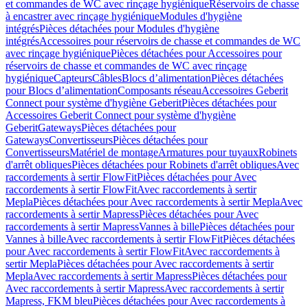
et commandes de WC avec rinçage hygiénique
Réservoirs de chasse
à encastrer avec rinçage hygiénique
Modules d'hygiène
intégrés
Pièces détachées pour Modules d'hygiène
intégrés
Accessoires pour réservoirs de chasse et commandes de WC
avec rinçage hygiénique
Pièces détachées pour Accessoires pour
réservoirs de chasse et commandes de WC avec rinçage
hygiénique
Capteurs
Câbles
Blocs d’alimentation
Pièces détachées
pour Blocs d’alimentation
Composants réseau
Accessoires Geberit
Connect pour système d'hygiène Geberit
Pièces détachées pour
Accessoires Geberit Connect pour système d'hygiène
Geberit
Gateways
Pièces détachées pour
Gateways
Convertisseurs
Pièces détachées pour
Convertisseurs
Matériel de montage
Armatures pour tuyaux
Robinets
d'arrêt obliques
Pièces détachées pour Robinets d'arrêt obliques
Avec
raccordements à sertir FlowFit
Pièces détachées pour Avec
raccordements à sertir FlowFit
Avec raccordements à sertir
Mepla
Pièces détachées pour Avec raccordements à sertir Mepla
Avec
raccordements à sertir Mapress
Pièces détachées pour Avec
raccordements à sertir Mapress
Vannes à bille
Pièces détachées pour
Vannes à bille
Avec raccordements à sertir FlowFit
Pièces détachées
pour Avec raccordements à sertir FlowFit
Avec raccordements à
sertir Mepla
Pièces détachées pour Avec raccordements à sertir
Mepla
Avec raccordements à sertir Mapress
Pièces détachées pour
Avec raccordements à sertir Mapress
Avec raccordements à sertir
Mapress, FKM bleu
Pièces détachées pour Avec raccordements à