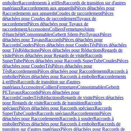
emboîter
Raccordements à griffes
Raccords de transition sur d'autres
matériaux
Raccordements aux appareils
Pièces détachées pour
Raccordements aux appareils
Coudes de raccordement
Pièces
détachées pour Coudes de raccordement
Tuyaux de
raccordement
Pièces détachées pour Tuyaux de
raccordement
Accessoires
Colliers
Fermetures
Joints
d'étanchéité
Consommables
Geberit Silent-Pro
Tuyaux
Pièces
détachées pour Tuyaux
Raccords
Pièces détachées pour
Raccords
Coudes
Pièces détachées pour Coudes
Tés
Pièces détachées
pour Tés
Réductions
Pièces détachées pour Réductions
Regards de
visite
Pièces détachées pour Regards de visite
Raccords
SuperTube
Pièces détachées pour Raccords SuperTube
Coudes
Pièces
détachées pour Coudes
Tés
Pièces détachées pour
Tés
Raccordements
Pièces détachées pour Raccordements
Raccords à
emboîter
Pièces détachées pour Raccords à emboîter
Raccordements
à griffes
Raccords de transition sur d'autres
matériaux
Accessoires
Colliers
Fermetures
Consommables
Geberit
PE
Tuyaux
Raccords
Pièces détachées pour
Raccords
Coudes
Tés
Réductions
Regards de visite
Pièces détachées
pour Regards de visite
Raccords de transition
Raccords
spéciaux
Pièces détachées pour Raccords spéciaux
Raccords
SuperTube
Coudes
Raccords spéciaux
Raccordements
Pièces
détachées pour Raccordements
Raccords à souder
Raccords à
emboîter
Pièces détachées pour Raccords à emboîter
Raccords de
transition sur d'autres matériaux
Pièces détachées pour Raccords de