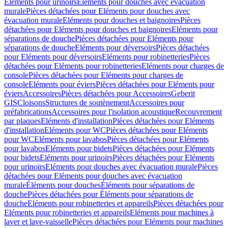
Eléments pour urinoirs
Eléments pour douches avec évacuation
murale
Pièces détachées pour Eléments pour douches avec
évacuation murale
Eléments pour douches et baignoires
Pièces
détachées pour Eléments pour douches et baignoires
Eléments pour
séparations de douche
Pièces détachées pour Eléments pour
séparations de douche
Eléments pour déversoirs
Pièces détachées
pour Eléments pour déversoirs
Eléments pour robinetteries
Pièces
détachées pour Eléments pour robinetteries
Eléments pour charges de
console
Pièces détachées pour Eléments pour charges de
console
Eléments pour éviers
Pièces détachées pour Eléments pour
éviers
Accessoires
Pièces détachées pour Accessoires
Geberit
GIS
Cloisons
Structures de soutènement
Accessoires pour
préfabrications
Accessoires pour l'isolation acoustique
Recouvrement
par plaques
Eléments d'installation
Pièces détachées pour Eléments
d'installation
Eléments pour WC
Pièces détachées pour Eléments
pour WC
Eléments pour lavabos
Pièces détachées pour Eléments
pour lavabos
Eléments pour bidets
Pièces détachées pour Eléments
pour bidets
Eléments pour urinoirs
Pièces détachées pour Eléments
pour urinoirs
Eléments pour douches avec évacuation murale
Pièces
détachées pour Eléments pour douches avec évacuation
murale
Éléments pour douches
Éléments pour séparations de
douche
Pièces détachées pour Éléments pour séparations de
douche
Eléments pour robinetteries et appareils
Pièces détachées pour
Eléments pour robinetteries et appareils
Eléments pour machines à
laver et lave-vaisselle
Pièces détachées pour Eléments pour machines