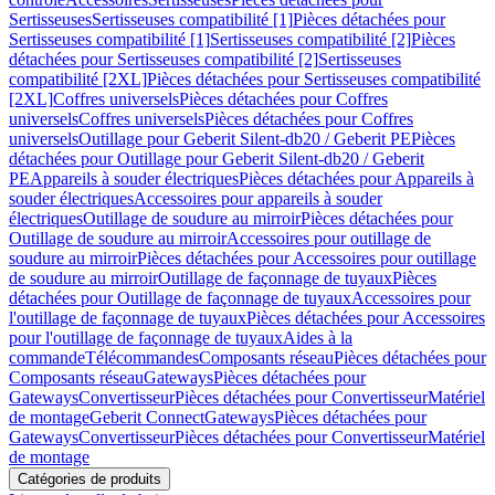
Sertisseuses
Sertisseuses compatibilité [1]
Pièces détachées pour
Sertisseuses compatibilité [1]
Sertisseuses compatibilité [2]
Pièces
détachées pour Sertisseuses compatibilité [2]
Sertisseuses
compatibilité [2XL]
Pièces détachées pour Sertisseuses compatibilité
[2XL]
Coffres universels
Pièces détachées pour Coffres
universels
Coffres universels
Pièces détachées pour Coffres
universels
Outillage pour Geberit Silent-db20 / Geberit PE
Pièces
détachées pour Outillage pour Geberit Silent-db20 / Geberit
PE
Appareils à souder électriques
Pièces détachées pour Appareils à
souder électriques
Accessoires pour appareils à souder
électriques
Outillage de soudure au mirroir
Pièces détachées pour
Outillage de soudure au mirroir
Accessoires pour outillage de
soudure au mirroir
Pièces détachées pour Accessoires pour outillage
de soudure au mirroir
Outillage de façonnage de tuyaux
Pièces
détachées pour Outillage de façonnage de tuyaux
Accessoires pour
l'outillage de façonnage de tuyaux
Pièces détachées pour Accessoires
pour l'outillage de façonnage de tuyaux
Aides à la
commande
Télécommandes
Composants réseau
Pièces détachées pour
Composants réseau
Gateways
Pièces détachées pour
Gateways
Convertisseur
Pièces détachées pour Convertisseur
Matériel
de montage
Geberit Connect
Gateways
Pièces détachées pour
Gateways
Convertisseur
Pièces détachées pour Convertisseur
Matériel
de montage
Catégories de produits