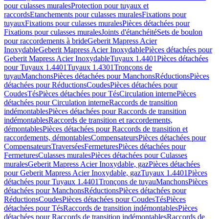
pour culasses murales
Protection pour tuyaux et
raccords
Etanchements pour culasses murales
Fixations pour
tuyaux
Fixations pour culasses murales
Pièces détachées pour
Fixations pour culasses murales
Joints d'étanchéité
Sets de boulon
pour raccordements à bride
Geberit Mapress Acier
Inoxydable
Geberit Mapress Acier Inoxydable
Pièces détachées pour
Geberit Mapress Acier Inoxydable
Tuyaux 1.4401
Pièces détachées
pour Tuyaux 1.4401
Tuyaux 1.4301
Tronçons de
tuyau
Manchons
Pièces détachées pour Manchons
Réductions
Pièces
détachées pour Réductions
Coudes
Pièces détachées pour
Coudes
Tés
Pièces détachées pour Tés
Circulation interne
Pièces
détachées pour Circulation interne
Raccords de transition
indémontables
Pièces détachées pour Raccords de transition
indémontables
Raccords de transition et raccordements,
démontables
Pièces détachées pour Raccords de transition et
raccordements, démontables
Compensateurs
Pièces détachées pour
Compensateurs
Traversées
Fermetures
Pièces détachées pour
Fermetures
Culasses murales
Pièces détachées pour Culasses
murales
Geberit Mapress Acier Inoxydable, gaz
Pièces détachées
pour Geberit Mapress Acier Inoxydable, gaz
Tuyaux 1.4401
Pièces
détachées pour Tuyaux 1.4401
Tronçons de tuyau
Manchons
Pièces
détachées pour Manchons
Réductions
Pièces détachées pour
Réductions
Coudes
Pièces détachées pour Coudes
Tés
Pièces
détachées pour Tés
Raccords de transition indémontables
Pièces
détachées pour Raccords de transition indémontables
Raccords de