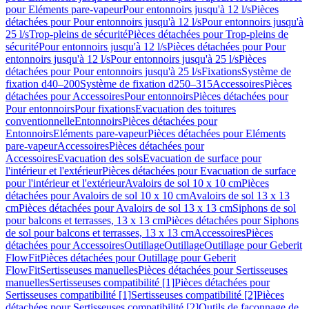
pour Eléments pare-vapeur
Pour entonnoirs jusqu'à 12 l/s
Pièces
détachées pour Pour entonnoirs jusqu'à 12 l/s
Pour entonnoirs jusqu'à
25 l/s
Trop-pleins de sécurité
Pièces détachées pour Trop-pleins de
sécurité
Pour entonnoirs jusqu'à 12 l/s
Pièces détachées pour Pour
entonnoirs jusqu'à 12 l/s
Pour entonnoirs jusqu'à 25 l/s
Pièces
détachées pour Pour entonnoirs jusqu'à 25 l/s
Fixations
Système de
fixation d40–200
Système de fixation d250–315
Accessoires
Pièces
détachées pour Accessoires
Pour entonnoirs
Pièces détachées pour
Pour entonnoirs
Pour fixations
Evacuation des toitures
conventionnelle
Entonnoirs
Pièces détachées pour
Entonnoirs
Eléments pare-vapeur
Pièces détachées pour Eléments
pare-vapeur
Accessoires
Pièces détachées pour
Accessoires
Evacuation des sols
Evacuation de surface pour
l'intérieur et l'extérieur
Pièces détachées pour Evacuation de surface
pour l'intérieur et l'extérieur
Avaloirs de sol 10 x 10 cm
Pièces
détachées pour Avaloirs de sol 10 x 10 cm
Avaloirs de sol 13 x 13
cm
Pièces détachées pour Avaloirs de sol 13 x 13 cm
Siphons de sol
pour balcons et terrasses, 13 x 13 cm
Pièces détachées pour Siphons
de sol pour balcons et terrasses, 13 x 13 cm
Accessoires
Pièces
détachées pour Accessoires
Outillage
Outillage
Outillage pour Geberit
FlowFit
Pièces détachées pour Outillage pour Geberit
FlowFit
Sertisseuses manuelles
Pièces détachées pour Sertisseuses
manuelles
Sertisseuses compatibilité [1]
Pièces détachées pour
Sertisseuses compatibilité [1]
Sertisseuses compatibilité [2]
Pièces
détachées pour Sertisseuses compatibilité [2]
Outils de façonnage de