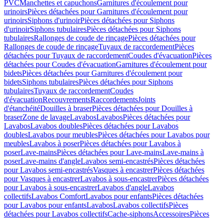
PVC
Manchettes et capuchons
Garnitures d'écoulement pour
urinoirs
Pièces détachées pour Garnitures d'écoulement pour
urinoirs
Siphons d'urinoir
Pièces détachées pour Siphons
d'urinoir
Siphons tubulaires
Pièces détachées pour Siphons
tubulaires
Rallonges de coude de rinçage
Pièces détachées pour
Rallonges de coude de rinçage
Tuyaux de raccordement
Pièces
détachées pour Tuyaux de raccordement
Coudes d'évacuation
Pièces
détachées pour Coudes d'évacuation
Garnitures d'écoulement pour
bidets
Pièces détachées pour Garnitures d'écoulement pour
bidets
Siphons tubulaires
Pièces détachées pour Siphons
tubulaires
Tuyaux de raccordement
Coudes
d'évacuation
Recouvrements
Raccordements
Joints
d'étanchéité
Douilles à braser
Pièces détachées pour Douilles à
braser
Zone de lavage
Lavabos
Lavabos
Pièces détachées pour
Lavabos
Lavabos doubles
Pièces détachées pour Lavabos
doubles
Lavabos pour meubles
Pièces détachées pour Lavabos pour
meubles
Lavabos à poser
Pièces détachées pour Lavabos à
poser
Lave-mains
Pièces détachées pour Lave-mains
Lave-mains à
poser
Lave-mains d'angle
Lavabos semi-encastrés
Pièces détachées
pour Lavabos semi-encastrés
Vasques à encastrer
Pièces détachées
pour Vasques à encastrer
Lavabos à sous-encastrer
Pièces détachées
pour Lavabos à sous-encastrer
Lavabos d'angle
Lavabos
collectifs
Lavabos Comfort
Lavabos pour enfants
Pièces détachées
pour Lavabos pour enfants
Lavabos
Lavabos collectifs
Pièces
détachées pour Lavabos collectifs
Cache-siphons
Accessoires
Pièces