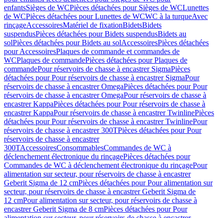
enfants
Sièges de WC
Pièces détachées pour Sièges de WC
Lunettes
de WC
Pièces détachées pour Lunettes de WC
WC à la turque
Avec
rinçage
Accessoires
Matériel de fixation
Bidets
Bidets
suspendus
Pièces détachées pour Bidets suspendus
Bidets au
sol
Pièces détachées pour Bidets au sol
Accessoires
Pièces détachées
pour Accessoires
Plaques de commande et commandes de
WC
Plaques de commande
Pièces détachées pour Plaques de
commande
Pour réservoirs de chasse à encastrer Sigma
Pièces
détachées pour Pour réservoirs de chasse à encastrer Sigma
Pour
réservoirs de chasse à encastrer Omega
Pièces détachées pour Pour
réservoirs de chasse à encastrer Omega
Pour réservoirs de chasse à
encastrer Kappa
Pièces détachées pour Pour réservoirs de chasse à
encastrer Kappa
Pour réservoirs de chasse à encastrer Twinline
Pièces
détachées pour Pour réservoirs de chasse à encastrer Twinline
Pour
réservoirs de chasse à encastrer 300T
Pièces détachées pour Pour
réservoirs de chasse à encastrer
300T
Accessoires
Consommables
Commandes de WC à
déclenchement électronique du rinçage
Pièces détachées pour
Commandes de WC à déclenchement électronique du rinçage
Pour
alimentation sur secteur, pour réservoirs de chasse à encastrer
Geberit Sigma de 12 cm
Pièces détachées pour Pour alimentation sur
secteur, pour réservoirs de chasse à encastrer Geberit Sigma de
12 cm
Pour alimentation sur secteur, pour réservoirs de chasse à
encastrer Geberit Sigma de 8 cm
Pièces détachées pour Pour
alimentation sur secteur, pour réservoirs de chasse à encastrer