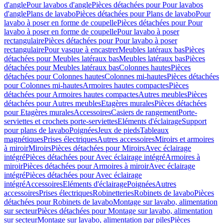
d'angle
Pour lavabos d'angle
Pièces détachées pour Pour lavabos
d'angle
Plans de lavabo
Pièces détachées pour Plans de lavabo
Pour
lavabo à poser en forme de coupelle
Pièces détachées pour Pour
lavabo à poser en forme de coupelle
Pour lavabo à poser
rectangulaire
Pièces détachées pour Pour lavabo à poser
rectangulaire
Pour vasque à encastrer
Meubles latéraux bas
Pièces
détachées pour Meubles latéraux bas
Meubles latéraux bas
Pièces
détachées pour Meubles latéraux bas
Colonnes hautes
Pièces
détachées pour Colonnes hautes
Colonnes mi-hautes
Pièces détachées
pour Colonnes mi-hautes
Armoires hautes compactes
Pièces
détachées pour Armoires hautes compactes
Autres meubles
Pièces
détachées pour Autres meubles
Etagères murales
Pièces détachées
pour Etagères murales
Accessoires
Casiers de rangement
Porte-
serviettes et crochets porte-serviettes
Eléments d'éclairage
Support
pour plans de lavabo
Poignées
Jeux de pieds
Tableaux
magnétiques
Prises électriques
Autres accessoires
Miroirs et armoires
à miroir
Miroirs
Pièces détachées pour Miroirs
Avec éclairage
intégré
Pièces détachées pour Avec éclairage intégré
Armoires à
miroir
Pièces détachées pour Armoires à miroir
Avec éclairage
intégré
Pièces détachées pour Avec éclairage
intégré
Accessoires
Eléments d'éclairage
Poignées
Autres
accessoires
Prises électriques
Robinetteries
Robinets de lavabo
Pièces
détachées pour Robinets de lavabo
Montage sur lavabo, alimentation
sur secteur
Pièces détachées pour Montage sur lavabo, alimentation
sur secteur
Montage sur lavabo, alimentation par piles
Pièces