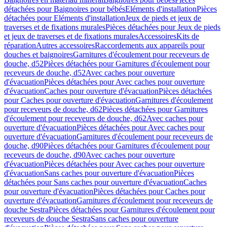
détachées pour Baignoires pour bébés
Eléments d'installation
Pièces
détachées pour Eléments d'installation
Jeux de pieds et jeux de
traverses et de fixations murales
Pièces détachées pour Jeux de pieds
et jeux de traverses et de fixations murales
Accessoires
Kits de
réparation
Autres accessoires
Raccordements aux appareils pour
douches et baignoires
Garnitures d'écoulement pour receveurs de
douche, d52
Pièces détachées pour Garnitures d'écoulement pour
receveurs de douche, d52
Avec caches pour ouverture
d'évacuation
Pièces détachées pour Avec caches pour ouverture
d'évacuation
Caches pour ouverture d'évacuation
Pièces détachées
pour Caches pour ouverture d'évacuation
Garnitures d'écoulement
pour receveurs de douche, d62
Pièces détachées pour Garnitures
d'écoulement pour receveurs de douche, d62
Avec caches pour
ouverture d'évacuation
Pièces détachées pour Avec caches pour
ouverture d'évacuation
Garnitures d'écoulement pour receveurs de
douche, d90
Pièces détachées pour Garnitures d'écoulement pour
receveurs de douche, d90
Avec caches pour ouverture
d'évacuation
Pièces détachées pour Avec caches pour ouverture
d'évacuation
Sans caches pour ouverture d'évacuation
Pièces
détachées pour Sans caches pour ouverture d'évacuation
Caches
pour ouverture d'évacuation
Pièces détachées pour Caches pour
ouverture d'évacuation
Garnitures d'écoulement pour receveurs de
douche Sestra
Pièces détachées pour Garnitures d'écoulement pour
receveurs de douche Sestra
Sans caches pour ouverture