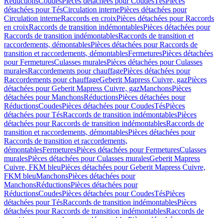
Réductions
Coudes
Pièces détachées pour Coudes
Tés
Pièces
détachées pour Tés
Circulation interne
Pièces détachées pour
Circulation interne
Raccords en croix
Pièces détachées pour Raccords
en croix
Raccords de transition indémontables
Pièces détachées pour
Raccords de transition indémontables
Raccords de transition et
raccordements, démontables
Pièces détachées pour Raccords de
transition et raccordements, démontables
Fermetures
Pièces détachées
pour Fermetures
Culasses murales
Pièces détachées pour Culasses
murales
Raccordements pour chauffage
Pièces détachées pour
Raccordements pour chauffage
Geberit Mapress Cuivre, gaz
Pièces
détachées pour Geberit Mapress Cuivre, gaz
Manchons
Pièces
détachées pour Manchons
Réductions
Pièces détachées pour
Réductions
Coudes
Pièces détachées pour Coudes
Tés
Pièces
détachées pour Tés
Raccords de transition indémontables
Pièces
détachées pour Raccords de transition indémontables
Raccords de
transition et raccordements, démontables
Pièces détachées pour
Raccords de transition et raccordements,
démontables
Fermetures
Pièces détachées pour Fermetures
Culasses
murales
Pièces détachées pour Culasses murales
Geberit Mapress
Cuivre, FKM bleu
Pièces détachées pour Geberit Mapress Cuivre,
FKM bleu
Manchons
Pièces détachées pour
Manchons
Réductions
Pièces détachées pour
Réductions
Coudes
Pièces détachées pour Coudes
Tés
Pièces
détachées pour Tés
Raccords de transition indémontables
Pièces
détachées pour Raccords de transition indémontables
Raccords de