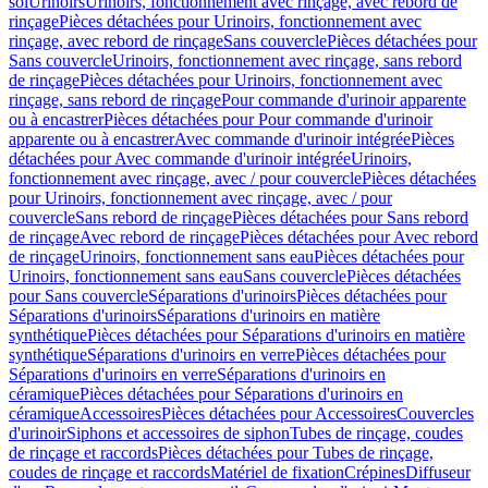
sol
Urinoirs
Urinoirs, fonctionnement avec rinçage, avec rebord de
rinçage
Pièces détachées pour Urinoirs, fonctionnement avec
rinçage, avec rebord de rinçage
Sans couvercle
Pièces détachées pour
Sans couvercle
Urinoirs, fonctionnement avec rinçage, sans rebord
de rinçage
Pièces détachées pour Urinoirs, fonctionnement avec
rinçage, sans rebord de rinçage
Pour commande d'urinoir apparente
ou à encastrer
Pièces détachées pour Pour commande d'urinoir
apparente ou à encastrer
Avec commande d'urinoir intégrée
Pièces
détachées pour Avec commande d'urinoir intégrée
Urinoirs,
fonctionnement avec rinçage, avec / pour couvercle
Pièces détachées
pour Urinoirs, fonctionnement avec rinçage, avec / pour
couvercle
Sans rebord de rinçage
Pièces détachées pour Sans rebord
de rinçage
Avec rebord de rinçage
Pièces détachées pour Avec rebord
de rinçage
Urinoirs, fonctionnement sans eau
Pièces détachées pour
Urinoirs, fonctionnement sans eau
Sans couvercle
Pièces détachées
pour Sans couvercle
Séparations d'urinoirs
Pièces détachées pour
Séparations d'urinoirs
Séparations d'urinoirs en matière
synthétique
Pièces détachées pour Séparations d'urinoirs en matière
synthétique
Séparations d'urinoirs en verre
Pièces détachées pour
Séparations d'urinoirs en verre
Séparations d'urinoirs en
céramique
Pièces détachées pour Séparations d'urinoirs en
céramique
Accessoires
Pièces détachées pour Accessoires
Couvercles
d'urinoir
Siphons et accessoires de siphon
Tubes de rinçage, coudes
de rinçage et raccords
Pièces détachées pour Tubes de rinçage,
coudes de rinçage et raccords
Matériel de fixation
Crépines
Diffuseur