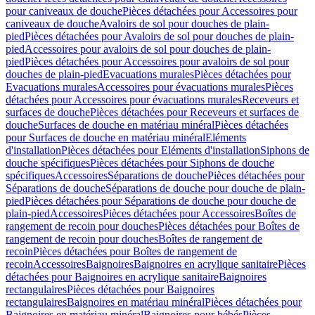
pour caniveaux de douche
Pièces détachées pour Accessoires pour
caniveaux de douche
Avaloirs de sol pour douches de plain-
pied
Pièces détachées pour Avaloirs de sol pour douches de plain-
pied
Accessoires pour avaloirs de sol pour douches de plain-
pied
Pièces détachées pour Accessoires pour avaloirs de sol pour
douches de plain-pied
Evacuations murales
Pièces détachées pour
Evacuations murales
Accessoires pour évacuations murales
Pièces
détachées pour Accessoires pour évacuations murales
Receveurs et
surfaces de douche
Pièces détachées pour Receveurs et surfaces de
douche
Surfaces de douche en matériau minéral
Pièces détachées
pour Surfaces de douche en matériau minéral
Eléments
d'installation
Pièces détachées pour Eléments d'installation
Siphons de
douche spécifiques
Pièces détachées pour Siphons de douche
spécifiques
Accessoires
Séparations de douche
Pièces détachées pour
Séparations de douche
Séparations de douche pour douche de plain-
pied
Pièces détachées pour Séparations de douche pour douche de
plain-pied
Accessoires
Pièces détachées pour Accessoires
Boîtes de
rangement de recoin pour douches
Pièces détachées pour Boîtes de
rangement de recoin pour douches
Boîtes de rangement de
recoin
Pièces détachées pour Boîtes de rangement de
recoin
Accessoires
Baignoires
Baignoires en acrylique sanitaire
Pièces
détachées pour Baignoires en acrylique sanitaire
Baignoires
rectangulaires
Pièces détachées pour Baignoires
rectangulaires
Baignoires en matériau minéral
Pièces détachées pour
Baignoires en matériau minéral
Baignoires pour bébés
Pièces