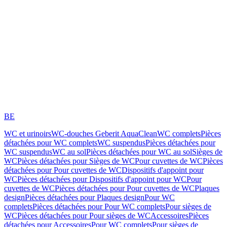
BE
WC et urinoirs
WC-douches Geberit AquaClean
WC complets
Pièces
détachées pour WC complets
WC suspendus
Pièces détachées pour
WC suspendus
WC au sol
Pièces détachées pour WC au sol
Sièges de
WC
Pièces détachées pour Sièges de WC
Pour cuvettes de WC
Pièces
détachées pour Pour cuvettes de WC
Dispositifs d'appoint pour
WC
Pièces détachées pour Dispositifs d'appoint pour WC
Pour
cuvettes de WC
Pièces détachées pour Pour cuvettes de WC
Plaques
design
Pièces détachées pour Plaques design
Pour WC
complets
Pièces détachées pour Pour WC complets
Pour sièges de
WC
Pièces détachées pour Pour sièges de WC
Accessoires
Pièces
détachées pour Accessoires
Pour WC complets
Pour sièges de