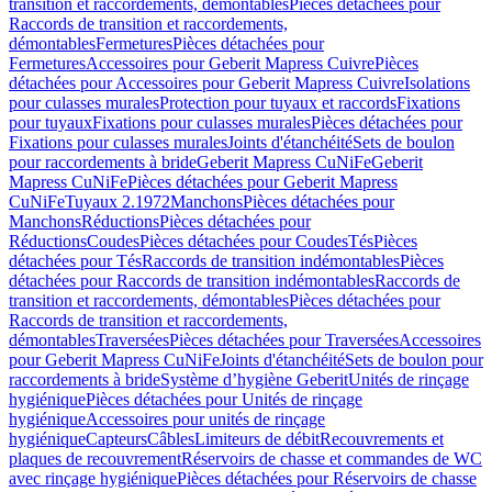
transition et raccordements, démontables
Pièces détachées pour
Raccords de transition et raccordements,
démontables
Fermetures
Pièces détachées pour
Fermetures
Accessoires pour Geberit Mapress Cuivre
Pièces
détachées pour Accessoires pour Geberit Mapress Cuivre
Isolations
pour culasses murales
Protection pour tuyaux et raccords
Fixations
pour tuyaux
Fixations pour culasses murales
Pièces détachées pour
Fixations pour culasses murales
Joints d'étanchéité
Sets de boulon
pour raccordements à bride
Geberit Mapress CuNiFe
Geberit
Mapress CuNiFe
Pièces détachées pour Geberit Mapress
CuNiFe
Tuyaux 2.1972
Manchons
Pièces détachées pour
Manchons
Réductions
Pièces détachées pour
Réductions
Coudes
Pièces détachées pour Coudes
Tés
Pièces
détachées pour Tés
Raccords de transition indémontables
Pièces
détachées pour Raccords de transition indémontables
Raccords de
transition et raccordements, démontables
Pièces détachées pour
Raccords de transition et raccordements,
démontables
Traversées
Pièces détachées pour Traversées
Accessoires
pour Geberit Mapress CuNiFe
Joints d'étanchéité
Sets de boulon pour
raccordements à bride
Système d’hygiène Geberit
Unités de rinçage
hygiénique
Pièces détachées pour Unités de rinçage
hygiénique
Accessoires pour unités de rinçage
hygiénique
Capteurs
Câbles
Limiteurs de débit
Recouvrements et
plaques de recouvrement
Réservoirs de chasse et commandes de WC
avec rinçage hygiénique
Pièces détachées pour Réservoirs de chasse