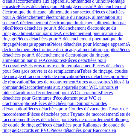
d'eau
Raccordements aux appareils
Commandes d'urinoir
Montage
encastré
Pièces détachées pour Montage encastré
A déclenchement
électronique du rinçage, alimentation sur secteur
Pièces détachées
pour A déclenchement électronique du rinçage, alimentation sur
secteur
A déclenchement électronique du rinçage, alimentation par
piles
Pièces détachées pour A déclenchement électronique du
rinçage, alimentation par piles
A déclenchement pneumatique du
rinçage
Pièces détachées pour A déclenchement pneumatique du
rinçage
Montage apparent
Pièces détachées pour Montage apparent
A
déclenchement électronique du rinçage, alimentation par piles
Pièces
détachées pour A déclenchement électronique du rinçage,
alimentation par piles
Accessoires
Pièces détachées pour
Accessoires
Sets gros œuvre et de remplacement
Pièces détachées
pour Sets gros œuvre et de remplacement
Tubes de rinçage, coudes
de rinçage et raccords
Sets de rénovation
Pièces détachées pour Sets
de rénovation
Plaques de recouvrement
Autres accessoires
Aides à la
commande
Raccordements aux appareils pour WC, urinoirs et
bidets
Garnitures d'écoulement pour WC et crachoirs
Pièces
détachées pour Garnitures d'écoulement pour WC et
crachoirs
Siphons
Pièces détachées pour Siphons
Coudes
d'évacuation
Pièces détachées pour Coudes d'évacuation
Tuyaux de
raccordement
Pièces détachées pour Tuyaux de raccordement
Sets de
raccordement
Pièces détachées pour Sets de raccordement
Rallonges
de coude de rinçage
Pièces détachées pour Rallonges de coude de
rinçage
Raccords en PVC
Pièces détachées pour Raccords en