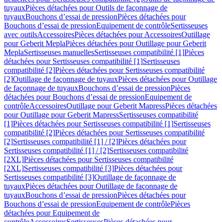
tuyaux
Pièces détachées pour Outils de façonnage de
tuyaux
Bouchons d’essai de pression
Pièces détachées pour
Bouchons d’essai de pression
Equipement de contrôle
Sertisseuses
avec outils
Accessoires
Pièces détachées pour Accessoires
Outillage
pour Geberit Mepla
Pièces détachées pour Outillage pour Geberit
Mepla
Sertisseuses manuelles
Sertisseuses compatibilité [1]
Pièces
détachées pour Sertisseuses compatibilité [1]
Sertisseuses
compatibilité [2]
Pièces détachées pour Sertisseuses compatibilité
[2]
Outillage de façonnage de tuyaux
Pièces détachées pour Outillage
de façonnage de tuyaux
Bouchons d’essai de pression
Pièces
détachées pour Bouchons d’essai de pression
Equipement de
contrôle
Accessoires
Outillage pour Geberit Mapress
Pièces détachées
pour Outillage pour Geberit Mapress
Sertisseuses compatibilité
[1]
Pièces détachées pour Sertisseuses compatibilité [1]
Sertisseuses
compatibilité [2]
Pièces détachées pour Sertisseuses compatibilité
[2]
Sertisseuses compatibilité [1] / [2]
Pièces détachées pour
Sertisseuses compatibilité [1] / [2]
Sertisseuses compatibilité
[2XL]
Pièces détachées pour Sertisseuses compatibilité
[2XL]
Sertisseuses compatibilité [3]
Pièces détachées pour
Sertisseuses compatibilité [3]
Outillage de façonnage de
tuyaux
Pièces détachées pour Outillage de façonnage de
tuyaux
Bouchons d’essai de pression
Pièces détachées pour
Bouchons d’essai de pression
Equipement de contrôle
Pièces
détachées pour Equipement de
contrôle
Accessoires
Sertisseuses
Pièces détachées pour