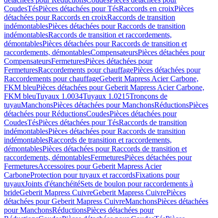
Coudes
Tés
Pièces détachées pour Tés
Raccords en croix
Pièces
détachées pour Raccords en croix
Raccords de transition
indémontables
Pièces détachées pour Raccords de transition
indémontables
Raccords de transition et raccordements,
démontables
Pièces détachées pour Raccords de transition et
raccordements, démontables
Compensateurs
Pièces détachées pour
Compensateurs
Fermetures
Pièces détachées pour
Fermetures
Raccordements pour chauffage
Pièces détachées pour
Raccordements pour chauffage
Geberit Mapress Acier Carbone,
FKM bleu
Pièces détachées pour Geberit Mapress Acier Carbone,
FKM bleu
Tuyaux 1.0034
Tuyaux 1.0215
Tronçons de
tuyau
Manchons
Pièces détachées pour Manchons
Réductions
Pièces
détachées pour Réductions
Coudes
Pièces détachées pour
Coudes
Tés
Pièces détachées pour Tés
Raccords de transition
indémontables
Pièces détachées pour Raccords de transition
indémontables
Raccords de transition et raccordements,
démontables
Pièces détachées pour Raccords de transition et
raccordements, démontables
Fermetures
Pièces détachées pour
Fermetures
Accessoires pour Geberit Mapress Acier
Carbone
Protection pour tuyaux et raccords
Fixations pour
tuyaux
Joints d'étanchéité
Sets de boulon pour raccordements à
bride
Geberit Mapress Cuivre
Geberit Mapress Cuivre
Pièces
détachées pour Geberit Mapress Cuivre
Manchons
Pièces détachées
pour Manchons
Réductions
Pièces détachées pour