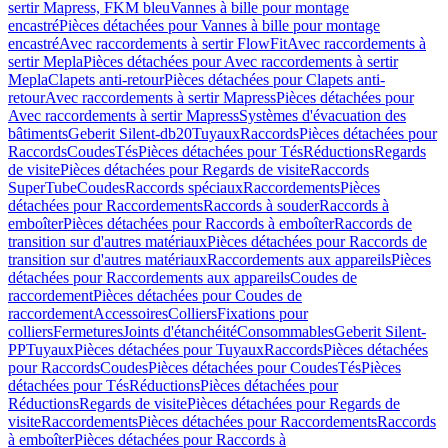
sertir Mapress, FKM bleu
Vannes à bille pour montage
encastré
Pièces détachées pour Vannes à bille pour montage
encastré
Avec raccordements à sertir FlowFit
Avec raccordements à
sertir Mepla
Pièces détachées pour Avec raccordements à sertir
Mepla
Clapets anti-retour
Pièces détachées pour Clapets anti-
retour
Avec raccordements à sertir Mapress
Pièces détachées pour
Avec raccordements à sertir Mapress
Systèmes d'évacuation des
bâtiments
Geberit Silent-db20
Tuyaux
Raccords
Pièces détachées pour
Raccords
Coudes
Tés
Pièces détachées pour Tés
Réductions
Regards
de visite
Pièces détachées pour Regards de visite
Raccords
SuperTube
Coudes
Raccords spéciaux
Raccordements
Pièces
détachées pour Raccordements
Raccords à souder
Raccords à
emboîter
Pièces détachées pour Raccords à emboîter
Raccords de
transition sur d'autres matériaux
Pièces détachées pour Raccords de
transition sur d'autres matériaux
Raccordements aux appareils
Pièces
détachées pour Raccordements aux appareils
Coudes de
raccordement
Pièces détachées pour Coudes de
raccordement
Accessoires
Colliers
Fixations pour
colliers
Fermetures
Joints d'étanchéité
Consommables
Geberit Silent-
PP
Tuyaux
Pièces détachées pour Tuyaux
Raccords
Pièces détachées
pour Raccords
Coudes
Pièces détachées pour Coudes
Tés
Pièces
détachées pour Tés
Réductions
Pièces détachées pour
Réductions
Regards de visite
Pièces détachées pour Regards de
visite
Raccordements
Pièces détachées pour Raccordements
Raccords
à emboîter
Pièces détachées pour Raccords à