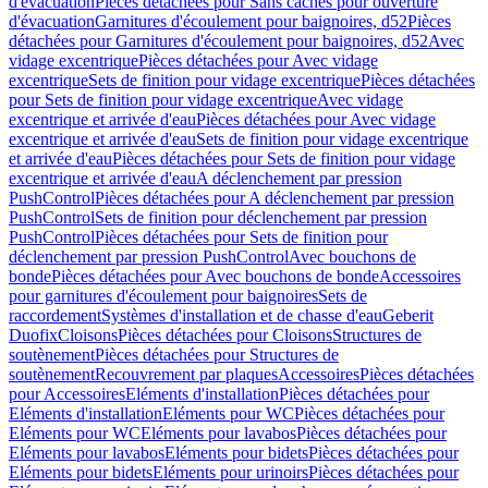
d'évacuation
Pièces détachées pour Sans caches pour ouverture
d'évacuation
Garnitures d'écoulement pour baignoires, d52
Pièces
détachées pour Garnitures d'écoulement pour baignoires, d52
Avec
vidage excentrique
Pièces détachées pour Avec vidage
excentrique
Sets de finition pour vidage excentrique
Pièces détachées
pour Sets de finition pour vidage excentrique
Avec vidage
excentrique et arrivée d'eau
Pièces détachées pour Avec vidage
excentrique et arrivée d'eau
Sets de finition pour vidage excentrique
et arrivée d'eau
Pièces détachées pour Sets de finition pour vidage
excentrique et arrivée d'eau
A déclenchement par pression
PushControl
Pièces détachées pour A déclenchement par pression
PushControl
Sets de finition pour déclenchement par pression
PushControl
Pièces détachées pour Sets de finition pour
déclenchement par pression PushControl
Avec bouchons de
bonde
Pièces détachées pour Avec bouchons de bonde
Accessoires
pour garnitures d'écoulement pour baignoires
Sets de
raccordement
Systèmes d'installation et de chasse d'eau
Geberit
Duofix
Cloisons
Pièces détachées pour Cloisons
Structures de
soutènement
Pièces détachées pour Structures de
soutènement
Recouvrement par plaques
Accessoires
Pièces détachées
pour Accessoires
Eléments d'installation
Pièces détachées pour
Eléments d'installation
Eléments pour WC
Pièces détachées pour
Eléments pour WC
Eléments pour lavabos
Pièces détachées pour
Eléments pour lavabos
Eléments pour bidets
Pièces détachées pour
Eléments pour bidets
Eléments pour urinoirs
Pièces détachées pour