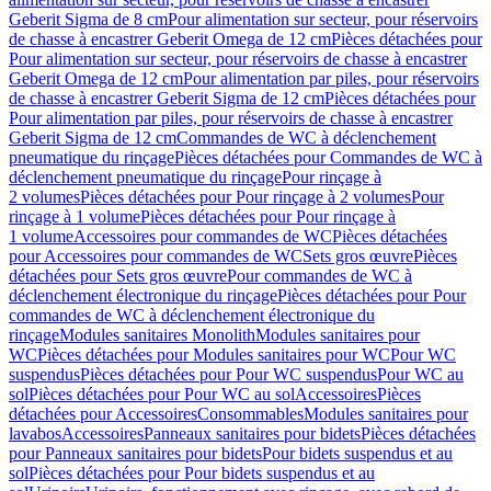
Geberit Sigma de 8 cm
Pour alimentation sur secteur, pour réservoirs
de chasse à encastrer Geberit Omega de 12 cm
Pièces détachées pour
Pour alimentation sur secteur, pour réservoirs de chasse à encastrer
Geberit Omega de 12 cm
Pour alimentation par piles, pour réservoirs
de chasse à encastrer Geberit Sigma de 12 cm
Pièces détachées pour
Pour alimentation par piles, pour réservoirs de chasse à encastrer
Geberit Sigma de 12 cm
Commandes de WC à déclenchement
pneumatique du rinçage
Pièces détachées pour Commandes de WC à
déclenchement pneumatique du rinçage
Pour rinçage à
2 volumes
Pièces détachées pour Pour rinçage à 2 volumes
Pour
rinçage à 1 volume
Pièces détachées pour Pour rinçage à
1 volume
Accessoires pour commandes de WC
Pièces détachées
pour Accessoires pour commandes de WC
Sets gros œuvre
Pièces
détachées pour Sets gros œuvre
Pour commandes de WC à
déclenchement électronique du rinçage
Pièces détachées pour Pour
commandes de WC à déclenchement électronique du
rinçage
Modules sanitaires Monolith
Modules sanitaires pour
WC
Pièces détachées pour Modules sanitaires pour WC
Pour WC
suspendus
Pièces détachées pour Pour WC suspendus
Pour WC au
sol
Pièces détachées pour Pour WC au sol
Accessoires
Pièces
détachées pour Accessoires
Consommables
Modules sanitaires pour
lavabos
Accessoires
Panneaux sanitaires pour bidets
Pièces détachées
pour Panneaux sanitaires pour bidets
Pour bidets suspendus et au
sol
Pièces détachées pour Pour bidets suspendus et au