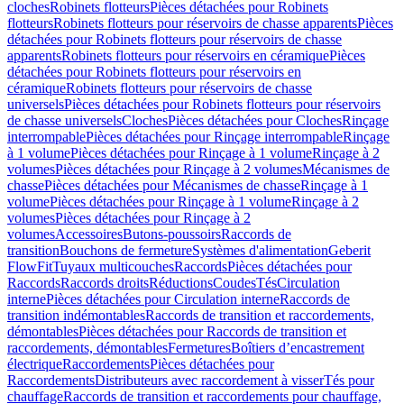
cloches
Robinets flotteurs
Pièces détachées pour Robinets
flotteurs
Robinets flotteurs pour réservoirs de chasse apparents
Pièces
détachées pour Robinets flotteurs pour réservoirs de chasse
apparents
Robinets flotteurs pour réservoirs en céramique
Pièces
détachées pour Robinets flotteurs pour réservoirs en
céramique
Robinets flotteurs pour réservoirs de chasse
universels
Pièces détachées pour Robinets flotteurs pour réservoirs
de chasse universels
Cloches
Pièces détachées pour Cloches
Rinçage
interrompable
Pièces détachées pour Rinçage interrompable
Rinçage
à 1 volume
Pièces détachées pour Rinçage à 1 volume
Rinçage à 2
volumes
Pièces détachées pour Rinçage à 2 volumes
Mécanismes de
chasse
Pièces détachées pour Mécanismes de chasse
Rinçage à 1
volume
Pièces détachées pour Rinçage à 1 volume
Rinçage à 2
volumes
Pièces détachées pour Rinçage à 2
volumes
Accessoires
Butons-poussoirs
Raccords de
transition
Bouchons de fermeture
Systèmes d'alimentation
Geberit
FlowFit
Tuyaux multicouches
Raccords
Pièces détachées pour
Raccords
Raccords droits
Réductions
Coudes
Tés
Circulation
interne
Pièces détachées pour Circulation interne
Raccords de
transition indémontables
Raccords de transition et raccordements,
démontables
Pièces détachées pour Raccords de transition et
raccordements, démontables
Fermetures
Boîtiers d’encastrement
électrique
Raccordements
Pièces détachées pour
Raccordements
Distributeurs avec raccordement à visser
Tés pour
chauffage
Raccords de transition et raccordements pour chauffage,