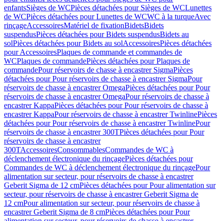
enfants
Sièges de WC
Pièces détachées pour Sièges de WC
Lunettes
de WC
Pièces détachées pour Lunettes de WC
WC à la turque
Avec
rinçage
Accessoires
Matériel de fixation
Bidets
Bidets
suspendus
Pièces détachées pour Bidets suspendus
Bidets au
sol
Pièces détachées pour Bidets au sol
Accessoires
Pièces détachées
pour Accessoires
Plaques de commande et commandes de
WC
Plaques de commande
Pièces détachées pour Plaques de
commande
Pour réservoirs de chasse à encastrer Sigma
Pièces
détachées pour Pour réservoirs de chasse à encastrer Sigma
Pour
réservoirs de chasse à encastrer Omega
Pièces détachées pour Pour
réservoirs de chasse à encastrer Omega
Pour réservoirs de chasse à
encastrer Kappa
Pièces détachées pour Pour réservoirs de chasse à
encastrer Kappa
Pour réservoirs de chasse à encastrer Twinline
Pièces
détachées pour Pour réservoirs de chasse à encastrer Twinline
Pour
réservoirs de chasse à encastrer 300T
Pièces détachées pour Pour
réservoirs de chasse à encastrer
300T
Accessoires
Consommables
Commandes de WC à
déclenchement électronique du rinçage
Pièces détachées pour
Commandes de WC à déclenchement électronique du rinçage
Pour
alimentation sur secteur, pour réservoirs de chasse à encastrer
Geberit Sigma de 12 cm
Pièces détachées pour Pour alimentation sur
secteur, pour réservoirs de chasse à encastrer Geberit Sigma de
12 cm
Pour alimentation sur secteur, pour réservoirs de chasse à
encastrer Geberit Sigma de 8 cm
Pièces détachées pour Pour
alimentation sur secteur, pour réservoirs de chasse à encastrer