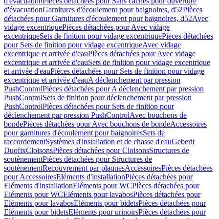
d'évacuation
Pièces détachées pour Sans caches pour ouverture
d'évacuation
Garnitures d'écoulement pour baignoires, d52
Pièces
détachées pour Garnitures d'écoulement pour baignoires, d52
Avec
vidage excentrique
Pièces détachées pour Avec vidage
excentrique
Sets de finition pour vidage excentrique
Pièces détachées
pour Sets de finition pour vidage excentrique
Avec vidage
excentrique et arrivée d'eau
Pièces détachées pour Avec vidage
excentrique et arrivée d'eau
Sets de finition pour vidage excentrique
et arrivée d'eau
Pièces détachées pour Sets de finition pour vidage
excentrique et arrivée d'eau
A déclenchement par pression
PushControl
Pièces détachées pour A déclenchement par pression
PushControl
Sets de finition pour déclenchement par pression
PushControl
Pièces détachées pour Sets de finition pour
déclenchement par pression PushControl
Avec bouchons de
bonde
Pièces détachées pour Avec bouchons de bonde
Accessoires
pour garnitures d'écoulement pour baignoires
Sets de
raccordement
Systèmes d'installation et de chasse d'eau
Geberit
Duofix
Cloisons
Pièces détachées pour Cloisons
Structures de
soutènement
Pièces détachées pour Structures de
soutènement
Recouvrement par plaques
Accessoires
Pièces détachées
pour Accessoires
Eléments d'installation
Pièces détachées pour
Eléments d'installation
Eléments pour WC
Pièces détachées pour
Eléments pour WC
Eléments pour lavabos
Pièces détachées pour
Eléments pour lavabos
Eléments pour bidets
Pièces détachées pour
Eléments pour bidets
Eléments pour urinoirs
Pièces détachées pour