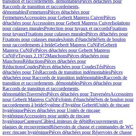
transition et raccordements, démontables
Pièces détachées pour
Raccords de transition et raccordements,
démontables
Fermetures
Pièces détachées pour
Fermetures
Accessoires pour Geberit Mapress Cuivre
Pièces
détachées pour Accessoires pour Geberit Mapress Cuivre
Isolations
pour culasses murales
Protection pour tuyaux et raccords
Fixations
pour tuyaux
Fixations pour culasses murales
Pièces détachées pour
Fixations pour culasses murales
Joints d'étanchéité
Sets de boulon
pour raccordements à bride
Geberit Mapress CuNiFe
Geberit
Mapress CuNiFe
Pièces détachées pour Geberit Mapress
CuNiFe
Tuyaux 2.1972
Manchons
Pièces détachées pour
Manchons
Réductions
Pièces détachées pour
Réductions
Coudes
Pièces détachées pour Coudes
Tés
Pièces
détachées pour Tés
Raccords de transition indémontables
Pièces
détachées pour Raccords de transition indémontables
Raccords de
transition et raccordements, démontables
Pièces détachées pour
Raccords de transition et raccordements,
démontables
Traversées
Pièces détachées pour Traversées
Accessoires
pour Geberit Mapress CuNiFe
Joints d'étanchéité
Sets de boulon pour
raccordements à bride
Système d’hygiène Geberit
Unités de rinçage
hygiénique
Pièces détachées pour Unités de rinçage
hygiénique
Accessoires pour unités de rinçage
hygiénique
Capteurs
Câbles
Limiteurs de débit
Recouvrements et
plaques de recouvrement
Réservoirs de chasse et commandes de WC
avec rinçage hygiénique
Pièces détachées pour Réservoirs de chasse