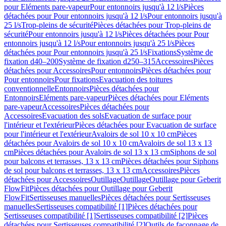
pour Eléments pare-vapeur
Pour entonnoirs jusqu'à 12 l/s
Pièces
détachées pour Pour entonnoirs jusqu'à 12 l/s
Pour entonnoirs jusqu'à
25 l/s
Trop-pleins de sécurité
Pièces détachées pour Trop-pleins de
sécurité
Pour entonnoirs jusqu'à 12 l/s
Pièces détachées pour Pour
entonnoirs jusqu'à 12 l/s
Pour entonnoirs jusqu'à 25 l/s
Pièces
détachées pour Pour entonnoirs jusqu'à 25 l/s
Fixations
Système de
fixation d40–200
Système de fixation d250–315
Accessoires
Pièces
détachées pour Accessoires
Pour entonnoirs
Pièces détachées pour
Pour entonnoirs
Pour fixations
Evacuation des toitures
conventionnelle
Entonnoirs
Pièces détachées pour
Entonnoirs
Eléments pare-vapeur
Pièces détachées pour Eléments
pare-vapeur
Accessoires
Pièces détachées pour
Accessoires
Evacuation des sols
Evacuation de surface pour
l'intérieur et l'extérieur
Pièces détachées pour Evacuation de surface
pour l'intérieur et l'extérieur
Avaloirs de sol 10 x 10 cm
Pièces
détachées pour Avaloirs de sol 10 x 10 cm
Avaloirs de sol 13 x 13
cm
Pièces détachées pour Avaloirs de sol 13 x 13 cm
Siphons de sol
pour balcons et terrasses, 13 x 13 cm
Pièces détachées pour Siphons
de sol pour balcons et terrasses, 13 x 13 cm
Accessoires
Pièces
détachées pour Accessoires
Outillage
Outillage
Outillage pour Geberit
FlowFit
Pièces détachées pour Outillage pour Geberit
FlowFit
Sertisseuses manuelles
Pièces détachées pour Sertisseuses
manuelles
Sertisseuses compatibilité [1]
Pièces détachées pour
Sertisseuses compatibilité [1]
Sertisseuses compatibilité [2]
Pièces
détachées pour Sertisseuses compatibilité [2]
Outils de façonnage de