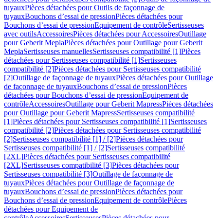
tuyaux
Pièces détachées pour Outils de façonnage de
tuyaux
Bouchons d’essai de pression
Pièces détachées pour
Bouchons d’essai de pression
Equipement de contrôle
Sertisseuses
avec outils
Accessoires
Pièces détachées pour Accessoires
Outillage
pour Geberit Mepla
Pièces détachées pour Outillage pour Geberit
Mepla
Sertisseuses manuelles
Sertisseuses compatibilité [1]
Pièces
détachées pour Sertisseuses compatibilité [1]
Sertisseuses
compatibilité [2]
Pièces détachées pour Sertisseuses compatibilité
[2]
Outillage de façonnage de tuyaux
Pièces détachées pour Outillage
de façonnage de tuyaux
Bouchons d’essai de pression
Pièces
détachées pour Bouchons d’essai de pression
Equipement de
contrôle
Accessoires
Outillage pour Geberit Mapress
Pièces détachées
pour Outillage pour Geberit Mapress
Sertisseuses compatibilité
[1]
Pièces détachées pour Sertisseuses compatibilité [1]
Sertisseuses
compatibilité [2]
Pièces détachées pour Sertisseuses compatibilité
[2]
Sertisseuses compatibilité [1] / [2]
Pièces détachées pour
Sertisseuses compatibilité [1] / [2]
Sertisseuses compatibilité
[2XL]
Pièces détachées pour Sertisseuses compatibilité
[2XL]
Sertisseuses compatibilité [3]
Pièces détachées pour
Sertisseuses compatibilité [3]
Outillage de façonnage de
tuyaux
Pièces détachées pour Outillage de façonnage de
tuyaux
Bouchons d’essai de pression
Pièces détachées pour
Bouchons d’essai de pression
Equipement de contrôle
Pièces
détachées pour Equipement de
contrôle
Accessoires
Sertisseuses
Pièces détachées pour