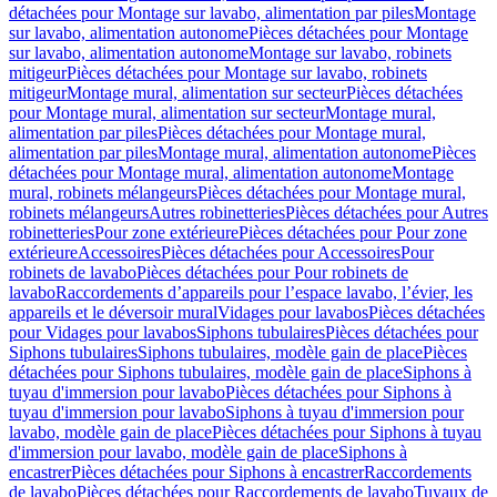
détachées pour Montage sur lavabo, alimentation par piles
Montage
sur lavabo, alimentation autonome
Pièces détachées pour Montage
sur lavabo, alimentation autonome
Montage sur lavabo, robinets
mitigeur
Pièces détachées pour Montage sur lavabo, robinets
mitigeur
Montage mural, alimentation sur secteur
Pièces détachées
pour Montage mural, alimentation sur secteur
Montage mural,
alimentation par piles
Pièces détachées pour Montage mural,
alimentation par piles
Montage mural, alimentation autonome
Pièces
détachées pour Montage mural, alimentation autonome
Montage
mural, robinets mélangeurs
Pièces détachées pour Montage mural,
robinets mélangeurs
Autres robinetteries
Pièces détachées pour Autres
robinetteries
Pour zone extérieure
Pièces détachées pour Pour zone
extérieure
Accessoires
Pièces détachées pour Accessoires
Pour
robinets de lavabo
Pièces détachées pour Pour robinets de
lavabo
Raccordements d’appareils pour l’espace lavabo, l’évier, les
appareils et le déversoir mural
Vidages pour lavabos
Pièces détachées
pour Vidages pour lavabos
Siphons tubulaires
Pièces détachées pour
Siphons tubulaires
Siphons tubulaires, modèle gain de place
Pièces
détachées pour Siphons tubulaires, modèle gain de place
Siphons à
tuyau d'immersion pour lavabo
Pièces détachées pour Siphons à
tuyau d'immersion pour lavabo
Siphons à tuyau d'immersion pour
lavabo, modèle gain de place
Pièces détachées pour Siphons à tuyau
d'immersion pour lavabo, modèle gain de place
Siphons à
encastrer
Pièces détachées pour Siphons à encastrer
Raccordements
de lavabo
Pièces détachées pour Raccordements de lavabo
Tuyaux de