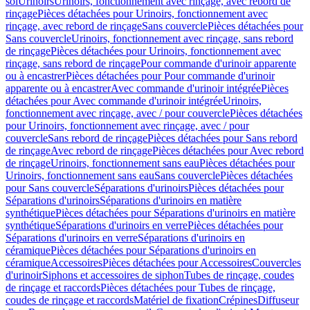
sol
Urinoirs
Urinoirs, fonctionnement avec rinçage, avec rebord de
rinçage
Pièces détachées pour Urinoirs, fonctionnement avec
rinçage, avec rebord de rinçage
Sans couvercle
Pièces détachées pour
Sans couvercle
Urinoirs, fonctionnement avec rinçage, sans rebord
de rinçage
Pièces détachées pour Urinoirs, fonctionnement avec
rinçage, sans rebord de rinçage
Pour commande d'urinoir apparente
ou à encastrer
Pièces détachées pour Pour commande d'urinoir
apparente ou à encastrer
Avec commande d'urinoir intégrée
Pièces
détachées pour Avec commande d'urinoir intégrée
Urinoirs,
fonctionnement avec rinçage, avec / pour couvercle
Pièces détachées
pour Urinoirs, fonctionnement avec rinçage, avec / pour
couvercle
Sans rebord de rinçage
Pièces détachées pour Sans rebord
de rinçage
Avec rebord de rinçage
Pièces détachées pour Avec rebord
de rinçage
Urinoirs, fonctionnement sans eau
Pièces détachées pour
Urinoirs, fonctionnement sans eau
Sans couvercle
Pièces détachées
pour Sans couvercle
Séparations d'urinoirs
Pièces détachées pour
Séparations d'urinoirs
Séparations d'urinoirs en matière
synthétique
Pièces détachées pour Séparations d'urinoirs en matière
synthétique
Séparations d'urinoirs en verre
Pièces détachées pour
Séparations d'urinoirs en verre
Séparations d'urinoirs en
céramique
Pièces détachées pour Séparations d'urinoirs en
céramique
Accessoires
Pièces détachées pour Accessoires
Couvercles
d'urinoir
Siphons et accessoires de siphon
Tubes de rinçage, coudes
de rinçage et raccords
Pièces détachées pour Tubes de rinçage,
coudes de rinçage et raccords
Matériel de fixation
Crépines
Diffuseur