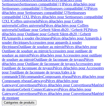
Sertisseuses
Sertisseuses compatibilité [1]
Pièces détachées pour
Sertisseuses compatibilité [1]
Sertisseuses compatibilité [2]
Pièces
détachées pour Sertisseuses compatibilité [2]
Sertisseuses
compatibilité [2XL]
Pièces détachées pour Sertisseuses compatibilité
[2XL]
Coffres universels
Pièces détachées pour Coffres
universels
Coffres universels
Pièces détachées pour Coffres
universels
Outillage pour Geberit Silent-db20 / Geberit PE
Pièces
détachées pour Outillage pour Geberit Silent-db20 / Geberit
PE
Appareils à souder électriques
Pièces détachées pour Appareils à
souder électriques
Accessoires pour appareils à souder
électriques
Outillage de soudure au mirroir
Pièces détachées pour
Outillage de soudure au mirroir
Accessoires pour outillage de
soudure au mirroir
Pièces détachées pour Accessoires pour outillage
de soudure au mirroir
Outillage de façonnage de tuyaux
Pièces
détachées pour Outillage de façonnage de tuyaux
Accessoires pour
l'outillage de façonnage de tuyaux
Pièces détachées pour Accessoires
pour l'outillage de façonnage de tuyaux
Aides à la
commande
Télécommandes
Composants réseau
Pièces détachées pour
Composants réseau
Gateways
Pièces détachées pour
Gateways
Convertisseur
Pièces détachées pour Convertisseur
Matériel
de montage
Geberit Connect
Gateways
Pièces détachées pour
Gateways
Convertisseur
Pièces détachées pour Convertisseur
Matériel
de montage
Catégories de produits