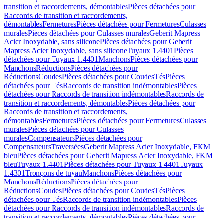
transition et raccordements, démontables
Pièces détachées pour
Raccords de transition et raccordements,
démontables
Fermetures
Pièces détachées pour Fermetures
Culasses
murales
Pièces détachées pour Culasses murales
Geberit Mapress
Acier Inoxydable, sans silicone
Pièces détachées pour Geberit
Mapress Acier Inoxydable, sans silicone
Tuyaux 1.4401
Pièces
détachées pour Tuyaux 1.4401
Manchons
Pièces détachées pour
Manchons
Réductions
Pièces détachées pour
Réductions
Coudes
Pièces détachées pour Coudes
Tés
Pièces
détachées pour Tés
Raccords de transition indémontables
Pièces
détachées pour Raccords de transition indémontables
Raccords de
transition et raccordements, démontables
Pièces détachées pour
Raccords de transition et raccordements,
démontables
Fermetures
Pièces détachées pour Fermetures
Culasses
murales
Pièces détachées pour Culasses
murales
Compensateurs
Pièces détachées pour
Compensateurs
Traversées
Geberit Mapress Acier Inoxydable, FKM
bleu
Pièces détachées pour Geberit Mapress Acier Inoxydable, FKM
bleu
Tuyaux 1.4401
Pièces détachées pour Tuyaux 1.4401
Tuyaux
1.4301
Tronçons de tuyau
Manchons
Pièces détachées pour
Manchons
Réductions
Pièces détachées pour
Réductions
Coudes
Pièces détachées pour Coudes
Tés
Pièces
détachées pour Tés
Raccords de transition indémontables
Pièces
détachées pour Raccords de transition indémontables
Raccords de
transition et raccordements, démontables
Pièces détachées pour