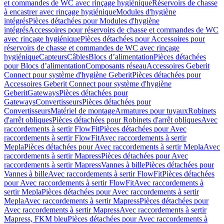
et commandes de WC avec rinçage hygiénique
Réservoirs de chasse
à encastrer avec rinçage hygiénique
Modules d'hygiène
intégrés
Pièces détachées pour Modules d'hygiène
intégrés
Accessoires pour réservoirs de chasse et commandes de WC
avec rinçage hygiénique
Pièces détachées pour Accessoires pour
réservoirs de chasse et commandes de WC avec rinçage
hygiénique
Capteurs
Câbles
Blocs d’alimentation
Pièces détachées
pour Blocs d’alimentation
Composants réseau
Accessoires Geberit
Connect pour système d'hygiène Geberit
Pièces détachées pour
Accessoires Geberit Connect pour système d'hygiène
Geberit
Gateways
Pièces détachées pour
Gateways
Convertisseurs
Pièces détachées pour
Convertisseurs
Matériel de montage
Armatures pour tuyaux
Robinets
d'arrêt obliques
Pièces détachées pour Robinets d'arrêt obliques
Avec
raccordements à sertir FlowFit
Pièces détachées pour Avec
raccordements à sertir FlowFit
Avec raccordements à sertir
Mepla
Pièces détachées pour Avec raccordements à sertir Mepla
Avec
raccordements à sertir Mapress
Pièces détachées pour Avec
raccordements à sertir Mapress
Vannes à bille
Pièces détachées pour
Vannes à bille
Avec raccordements à sertir FlowFit
Pièces détachées
pour Avec raccordements à sertir FlowFit
Avec raccordements à
sertir Mepla
Pièces détachées pour Avec raccordements à sertir
Mepla
Avec raccordements à sertir Mapress
Pièces détachées pour
Avec raccordements à sertir Mapress
Avec raccordements à sertir
Mapress, FKM bleu
Pièces détachées pour Avec raccordements à