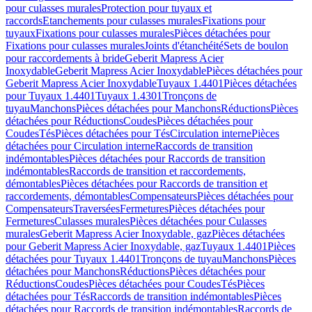
pour culasses murales
Protection pour tuyaux et
raccords
Etanchements pour culasses murales
Fixations pour
tuyaux
Fixations pour culasses murales
Pièces détachées pour
Fixations pour culasses murales
Joints d'étanchéité
Sets de boulon
pour raccordements à bride
Geberit Mapress Acier
Inoxydable
Geberit Mapress Acier Inoxydable
Pièces détachées pour
Geberit Mapress Acier Inoxydable
Tuyaux 1.4401
Pièces détachées
pour Tuyaux 1.4401
Tuyaux 1.4301
Tronçons de
tuyau
Manchons
Pièces détachées pour Manchons
Réductions
Pièces
détachées pour Réductions
Coudes
Pièces détachées pour
Coudes
Tés
Pièces détachées pour Tés
Circulation interne
Pièces
détachées pour Circulation interne
Raccords de transition
indémontables
Pièces détachées pour Raccords de transition
indémontables
Raccords de transition et raccordements,
démontables
Pièces détachées pour Raccords de transition et
raccordements, démontables
Compensateurs
Pièces détachées pour
Compensateurs
Traversées
Fermetures
Pièces détachées pour
Fermetures
Culasses murales
Pièces détachées pour Culasses
murales
Geberit Mapress Acier Inoxydable, gaz
Pièces détachées
pour Geberit Mapress Acier Inoxydable, gaz
Tuyaux 1.4401
Pièces
détachées pour Tuyaux 1.4401
Tronçons de tuyau
Manchons
Pièces
détachées pour Manchons
Réductions
Pièces détachées pour
Réductions
Coudes
Pièces détachées pour Coudes
Tés
Pièces
détachées pour Tés
Raccords de transition indémontables
Pièces
détachées pour Raccords de transition indémontables
Raccords de