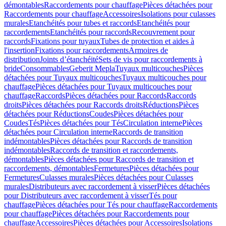
démontables
Raccordements pour chauffage
Pièces détachées pour
Raccordements pour chauffage
Accessoires
Isolations pour culasses
murales
Etanchéités pour tubes et raccords
Etanchéités pour
raccordements
Etanchéités pour raccords
Recouvrement pour
raccords
Fixations pour tuyaux
Tubes de protection et aides à
l'insertion
Fixations pour raccordements
Armoires de
distribution
Joints d’étanchéité
Sets de vis pour raccordements à
bride
Consommables
Geberit Mepla
Tuyaux multicouches
Pièces
détachées pour Tuyaux multicouches
Tuyaux multicouches pour
chauffage
Pièces détachées pour Tuyaux multicouches pour
chauffage
Raccords
Pièces détachées pour Raccords
Raccords
droits
Pièces détachées pour Raccords droits
Réductions
Pièces
détachées pour Réductions
Coudes
Pièces détachées pour
Coudes
Tés
Pièces détachées pour Tés
Circulation interne
Pièces
détachées pour Circulation interne
Raccords de transition
indémontables
Pièces détachées pour Raccords de transition
indémontables
Raccords de transition et raccordements,
démontables
Pièces détachées pour Raccords de transition et
raccordements, démontables
Fermetures
Pièces détachées pour
Fermetures
Culasses murales
Pièces détachées pour Culasses
murales
Distributeurs avec raccordement à visser
Pièces détachées
pour Distributeurs avec raccordement à visser
Tés pour
chauffage
Pièces détachées pour Tés pour chauffage
Raccordements
pour chauffage
Pièces détachées pour Raccordements pour
chauffage
Accessoires
Pièces détachées pour Accessoires
Isolations