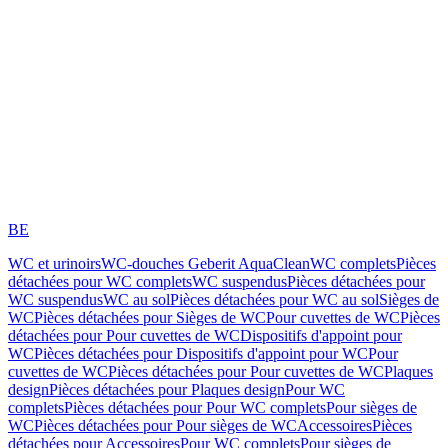
BE
WC et urinoirs
WC-douches Geberit AquaClean
WC complets
Pièces
détachées pour WC complets
WC suspendus
Pièces détachées pour
WC suspendus
WC au sol
Pièces détachées pour WC au sol
Sièges de
WC
Pièces détachées pour Sièges de WC
Pour cuvettes de WC
Pièces
détachées pour Pour cuvettes de WC
Dispositifs d'appoint pour
WC
Pièces détachées pour Dispositifs d'appoint pour WC
Pour
cuvettes de WC
Pièces détachées pour Pour cuvettes de WC
Plaques
design
Pièces détachées pour Plaques design
Pour WC
complets
Pièces détachées pour Pour WC complets
Pour sièges de
WC
Pièces détachées pour Pour sièges de WC
Accessoires
Pièces
détachées pour Accessoires
Pour WC complets
Pour sièges de