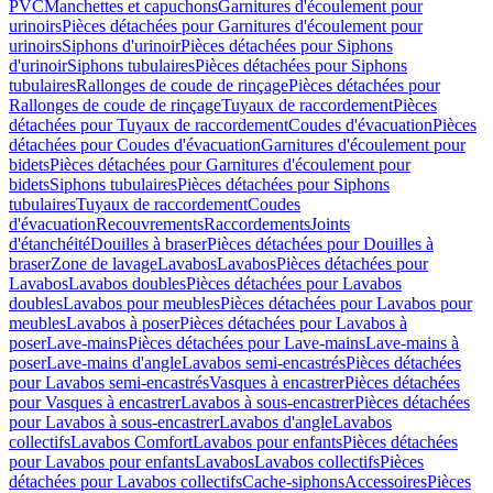
PVC
Manchettes et capuchons
Garnitures d'écoulement pour
urinoirs
Pièces détachées pour Garnitures d'écoulement pour
urinoirs
Siphons d'urinoir
Pièces détachées pour Siphons
d'urinoir
Siphons tubulaires
Pièces détachées pour Siphons
tubulaires
Rallonges de coude de rinçage
Pièces détachées pour
Rallonges de coude de rinçage
Tuyaux de raccordement
Pièces
détachées pour Tuyaux de raccordement
Coudes d'évacuation
Pièces
détachées pour Coudes d'évacuation
Garnitures d'écoulement pour
bidets
Pièces détachées pour Garnitures d'écoulement pour
bidets
Siphons tubulaires
Pièces détachées pour Siphons
tubulaires
Tuyaux de raccordement
Coudes
d'évacuation
Recouvrements
Raccordements
Joints
d'étanchéité
Douilles à braser
Pièces détachées pour Douilles à
braser
Zone de lavage
Lavabos
Lavabos
Pièces détachées pour
Lavabos
Lavabos doubles
Pièces détachées pour Lavabos
doubles
Lavabos pour meubles
Pièces détachées pour Lavabos pour
meubles
Lavabos à poser
Pièces détachées pour Lavabos à
poser
Lave-mains
Pièces détachées pour Lave-mains
Lave-mains à
poser
Lave-mains d'angle
Lavabos semi-encastrés
Pièces détachées
pour Lavabos semi-encastrés
Vasques à encastrer
Pièces détachées
pour Vasques à encastrer
Lavabos à sous-encastrer
Pièces détachées
pour Lavabos à sous-encastrer
Lavabos d'angle
Lavabos
collectifs
Lavabos Comfort
Lavabos pour enfants
Pièces détachées
pour Lavabos pour enfants
Lavabos
Lavabos collectifs
Pièces
détachées pour Lavabos collectifs
Cache-siphons
Accessoires
Pièces