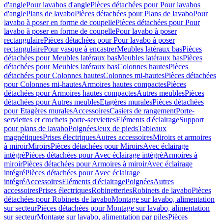
d'angle
Pour lavabos d'angle
Pièces détachées pour Pour lavabos
d'angle
Plans de lavabo
Pièces détachées pour Plans de lavabo
Pour
lavabo à poser en forme de coupelle
Pièces détachées pour Pour
lavabo à poser en forme de coupelle
Pour lavabo à poser
rectangulaire
Pièces détachées pour Pour lavabo à poser
rectangulaire
Pour vasque à encastrer
Meubles latéraux bas
Pièces
détachées pour Meubles latéraux bas
Meubles latéraux bas
Pièces
détachées pour Meubles latéraux bas
Colonnes hautes
Pièces
détachées pour Colonnes hautes
Colonnes mi-hautes
Pièces détachées
pour Colonnes mi-hautes
Armoires hautes compactes
Pièces
détachées pour Armoires hautes compactes
Autres meubles
Pièces
détachées pour Autres meubles
Etagères murales
Pièces détachées
pour Etagères murales
Accessoires
Casiers de rangement
Porte-
serviettes et crochets porte-serviettes
Eléments d'éclairage
Support
pour plans de lavabo
Poignées
Jeux de pieds
Tableaux
magnétiques
Prises électriques
Autres accessoires
Miroirs et armoires
à miroir
Miroirs
Pièces détachées pour Miroirs
Avec éclairage
intégré
Pièces détachées pour Avec éclairage intégré
Armoires à
miroir
Pièces détachées pour Armoires à miroir
Avec éclairage
intégré
Pièces détachées pour Avec éclairage
intégré
Accessoires
Eléments d'éclairage
Poignées
Autres
accessoires
Prises électriques
Robinetteries
Robinets de lavabo
Pièces
détachées pour Robinets de lavabo
Montage sur lavabo, alimentation
sur secteur
Pièces détachées pour Montage sur lavabo, alimentation
sur secteur
Montage sur lavabo, alimentation par piles
Pièces