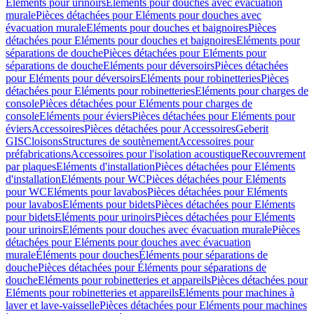
Eléments pour urinoirs
Eléments pour douches avec évacuation
murale
Pièces détachées pour Eléments pour douches avec
évacuation murale
Eléments pour douches et baignoires
Pièces
détachées pour Eléments pour douches et baignoires
Eléments pour
séparations de douche
Pièces détachées pour Eléments pour
séparations de douche
Eléments pour déversoirs
Pièces détachées
pour Eléments pour déversoirs
Eléments pour robinetteries
Pièces
détachées pour Eléments pour robinetteries
Eléments pour charges de
console
Pièces détachées pour Eléments pour charges de
console
Eléments pour éviers
Pièces détachées pour Eléments pour
éviers
Accessoires
Pièces détachées pour Accessoires
Geberit
GIS
Cloisons
Structures de soutènement
Accessoires pour
préfabrications
Accessoires pour l'isolation acoustique
Recouvrement
par plaques
Eléments d'installation
Pièces détachées pour Eléments
d'installation
Eléments pour WC
Pièces détachées pour Eléments
pour WC
Eléments pour lavabos
Pièces détachées pour Eléments
pour lavabos
Eléments pour bidets
Pièces détachées pour Eléments
pour bidets
Eléments pour urinoirs
Pièces détachées pour Eléments
pour urinoirs
Eléments pour douches avec évacuation murale
Pièces
détachées pour Eléments pour douches avec évacuation
murale
Éléments pour douches
Éléments pour séparations de
douche
Pièces détachées pour Éléments pour séparations de
douche
Eléments pour robinetteries et appareils
Pièces détachées pour
Eléments pour robinetteries et appareils
Eléments pour machines à
laver et lave-vaisselle
Pièces détachées pour Eléments pour machines