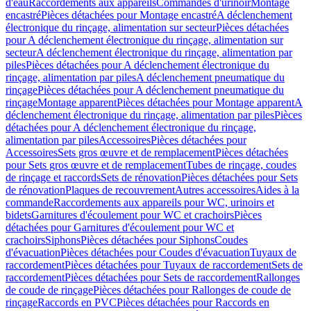
d'eau
Raccordements aux appareils
Commandes d'urinoir
Montage
encastré
Pièces détachées pour Montage encastré
A déclenchement
électronique du rinçage, alimentation sur secteur
Pièces détachées
pour A déclenchement électronique du rinçage, alimentation sur
secteur
A déclenchement électronique du rinçage, alimentation par
piles
Pièces détachées pour A déclenchement électronique du
rinçage, alimentation par piles
A déclenchement pneumatique du
rinçage
Pièces détachées pour A déclenchement pneumatique du
rinçage
Montage apparent
Pièces détachées pour Montage apparent
A
déclenchement électronique du rinçage, alimentation par piles
Pièces
détachées pour A déclenchement électronique du rinçage,
alimentation par piles
Accessoires
Pièces détachées pour
Accessoires
Sets gros œuvre et de remplacement
Pièces détachées
pour Sets gros œuvre et de remplacement
Tubes de rinçage, coudes
de rinçage et raccords
Sets de rénovation
Pièces détachées pour Sets
de rénovation
Plaques de recouvrement
Autres accessoires
Aides à la
commande
Raccordements aux appareils pour WC, urinoirs et
bidets
Garnitures d'écoulement pour WC et crachoirs
Pièces
détachées pour Garnitures d'écoulement pour WC et
crachoirs
Siphons
Pièces détachées pour Siphons
Coudes
d'évacuation
Pièces détachées pour Coudes d'évacuation
Tuyaux de
raccordement
Pièces détachées pour Tuyaux de raccordement
Sets de
raccordement
Pièces détachées pour Sets de raccordement
Rallonges
de coude de rinçage
Pièces détachées pour Rallonges de coude de
rinçage
Raccords en PVC
Pièces détachées pour Raccords en