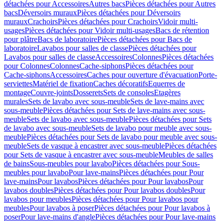
détachées pour Accessoires
Autres bacs
Pièces détachées pour Autres
bacs
Déversoirs muraux
Pièces détachées pour Déversoirs
muraux
Crachoirs
Pièces détachées pour Crachoirs
Vidoir multi-
usages
Pièces détachées pour Vidoir multi-usages
Bacs de rétention
pour plâtre
Bacs de laboratoire
Pièces détachées pour Bacs de
laboratoire
Lavabos pour salles de classe
Pièces détachées pour
Lavabos pour salles de classe
Accessoires
Colonnes
Pièces détachées
pour Colonnes
Colonnes
Cache-siphons
Pièces détachées pour
Cache-siphons
Accessoires
Caches pour ouverture d'évacuation
Porte-
serviettes
Matériel de fixation
Caches décoratifs
Equerres de
montage
Couvre-joints
Dosserets
Sets de consoles
Etagères
murales
Sets de lavabo avec sous-meuble
Sets de lave-mains avec
sous-meuble
Pièces détachées pour Sets de lave-mains avec sous-
meuble
Sets de lavabo avec sous-meuble
Pièces détachées pour Sets
de lavabo avec sous-meuble
Sets de lavabo pour meuble avec sous-
meuble
Pièces détachées pour Sets de lavabo pour meuble avec sous-
meuble
Sets de vasque à encastrer avec sous-meuble
Pièces détachées
pour Sets de vasque à encastrer avec sous-meuble
Meubles de salles
de bains
Sous-meubles pour lavabo
Pièces détachées pour Sous-
meubles pour lavabo
Pour lave-mains
Pièces détachées pour Pour
lave-mains
Pour lavabos
Pièces détachées pour Pour lavabos
Pour
lavabos doubles
Pièces détachées pour Pour lavabos doubles
Pour
lavabos pour meubles
Pièces détachées pour Pour lavabos pour
meubles
Pour lavabos à poser
Pièces détachées pour Pour lavabos à
poser
Pour lave-mains d'angle
Pièces détachées pour Pour lave-mains