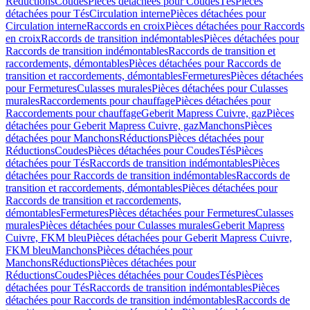
Réductions
Coudes
Pièces détachées pour Coudes
Tés
Pièces
détachées pour Tés
Circulation interne
Pièces détachées pour
Circulation interne
Raccords en croix
Pièces détachées pour Raccords
en croix
Raccords de transition indémontables
Pièces détachées pour
Raccords de transition indémontables
Raccords de transition et
raccordements, démontables
Pièces détachées pour Raccords de
transition et raccordements, démontables
Fermetures
Pièces détachées
pour Fermetures
Culasses murales
Pièces détachées pour Culasses
murales
Raccordements pour chauffage
Pièces détachées pour
Raccordements pour chauffage
Geberit Mapress Cuivre, gaz
Pièces
détachées pour Geberit Mapress Cuivre, gaz
Manchons
Pièces
détachées pour Manchons
Réductions
Pièces détachées pour
Réductions
Coudes
Pièces détachées pour Coudes
Tés
Pièces
détachées pour Tés
Raccords de transition indémontables
Pièces
détachées pour Raccords de transition indémontables
Raccords de
transition et raccordements, démontables
Pièces détachées pour
Raccords de transition et raccordements,
démontables
Fermetures
Pièces détachées pour Fermetures
Culasses
murales
Pièces détachées pour Culasses murales
Geberit Mapress
Cuivre, FKM bleu
Pièces détachées pour Geberit Mapress Cuivre,
FKM bleu
Manchons
Pièces détachées pour
Manchons
Réductions
Pièces détachées pour
Réductions
Coudes
Pièces détachées pour Coudes
Tés
Pièces
détachées pour Tés
Raccords de transition indémontables
Pièces
détachées pour Raccords de transition indémontables
Raccords de