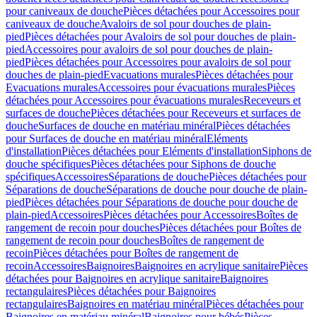
pour caniveaux de douche
Pièces détachées pour Accessoires pour
caniveaux de douche
Avaloirs de sol pour douches de plain-
pied
Pièces détachées pour Avaloirs de sol pour douches de plain-
pied
Accessoires pour avaloirs de sol pour douches de plain-
pied
Pièces détachées pour Accessoires pour avaloirs de sol pour
douches de plain-pied
Evacuations murales
Pièces détachées pour
Evacuations murales
Accessoires pour évacuations murales
Pièces
détachées pour Accessoires pour évacuations murales
Receveurs et
surfaces de douche
Pièces détachées pour Receveurs et surfaces de
douche
Surfaces de douche en matériau minéral
Pièces détachées
pour Surfaces de douche en matériau minéral
Eléments
d'installation
Pièces détachées pour Eléments d'installation
Siphons de
douche spécifiques
Pièces détachées pour Siphons de douche
spécifiques
Accessoires
Séparations de douche
Pièces détachées pour
Séparations de douche
Séparations de douche pour douche de plain-
pied
Pièces détachées pour Séparations de douche pour douche de
plain-pied
Accessoires
Pièces détachées pour Accessoires
Boîtes de
rangement de recoin pour douches
Pièces détachées pour Boîtes de
rangement de recoin pour douches
Boîtes de rangement de
recoin
Pièces détachées pour Boîtes de rangement de
recoin
Accessoires
Baignoires
Baignoires en acrylique sanitaire
Pièces
détachées pour Baignoires en acrylique sanitaire
Baignoires
rectangulaires
Pièces détachées pour Baignoires
rectangulaires
Baignoires en matériau minéral
Pièces détachées pour
Baignoires en matériau minéral
Baignoires pour bébés
Pièces