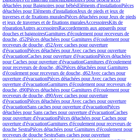
détachées pour Baignoires pour bébés
Eléments d'installation
Pièces
détachées pour Eléments d'installation
Jeux de pieds et jeux de
traverses et de fixations murales
Pièces détachées pour Jeux de pieds
et jeux de traverses et de fixations murales
Accessoires
Kits de
réparation
Autres accessoires
Raccordements aux appareils pour
douches et baignoires
Garnitures d'écoulement pour receveurs de
douche, d52
Pièces détachées pour Garnitures d'écoulement pour
receveurs de douche, d52
Avec caches pour ouverture
d'évacuation
Pièces détachées pour Avec caches pour ouverture
d'évacuation
Caches pour ouverture d'évacuation
Pièces détachées
pour Caches pour ouverture d'évacuation
Garnitures d'écoulement
pour receveurs de douche, d62
Pièces détachées pour Garnitures
d'écoulement pour receveurs de douche, d62
Avec caches pour
ouverture d'évacuation
Pièces détachées pour Avec caches pour
ouverture d'évacuation
Garnitures d'écoulement pour receveurs de
douche, d90
Pièces détachées pour Garnitures d'écoulement pour
receveurs de douche, d90
Avec caches pour ouverture
d'évacuation
Pièces détachées pour Avec caches pour ouverture
d'évacuation
Sans caches pour ouverture d'évacuation
Pièces
détachées pour Sans caches pour ouverture d'évacuation
Caches
pour ouverture d'évacuation
Pièces détachées pour Caches pour
ouverture d'évacuation
Garnitures d'écoulement pour receveurs de
douche Sestra
Pièces détachées pour Garnitures d'écoulement pour
receveurs de douche Sestra
Sans caches pour ouverture