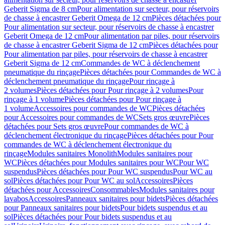
Geberit Sigma de 8 cm
Pour alimentation sur secteur, pour réservoirs
de chasse à encastrer Geberit Omega de 12 cm
Pièces détachées pour
Pour alimentation sur secteur, pour réservoirs de chasse à encastrer
Geberit Omega de 12 cm
Pour alimentation par piles, pour réservoirs
de chasse à encastrer Geberit Sigma de 12 cm
Pièces détachées pour
Pour alimentation par piles, pour réservoirs de chasse à encastrer
Geberit Sigma de 12 cm
Commandes de WC à déclenchement
pneumatique du rinçage
Pièces détachées pour Commandes de WC à
déclenchement pneumatique du rinçage
Pour rinçage à
2 volumes
Pièces détachées pour Pour rinçage à 2 volumes
Pour
rinçage à 1 volume
Pièces détachées pour Pour rinçage à
1 volume
Accessoires pour commandes de WC
Pièces détachées
pour Accessoires pour commandes de WC
Sets gros œuvre
Pièces
détachées pour Sets gros œuvre
Pour commandes de WC à
déclenchement électronique du rinçage
Pièces détachées pour Pour
commandes de WC à déclenchement électronique du
rinçage
Modules sanitaires Monolith
Modules sanitaires pour
WC
Pièces détachées pour Modules sanitaires pour WC
Pour WC
suspendus
Pièces détachées pour Pour WC suspendus
Pour WC au
sol
Pièces détachées pour Pour WC au sol
Accessoires
Pièces
détachées pour Accessoires
Consommables
Modules sanitaires pour
lavabos
Accessoires
Panneaux sanitaires pour bidets
Pièces détachées
pour Panneaux sanitaires pour bidets
Pour bidets suspendus et au
sol
Pièces détachées pour Pour bidets suspendus et au