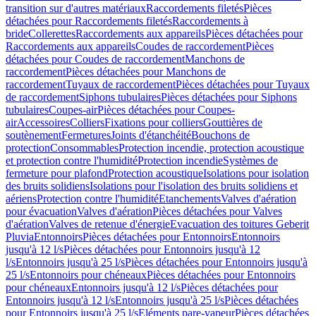
transition sur d'autres matériaux
Raccordements filetés
Pièces
détachées pour Raccordements filetés
Raccordements à
bride
Collerettes
Raccordements aux appareils
Pièces détachées pour
Raccordements aux appareils
Coudes de raccordement
Pièces
détachées pour Coudes de raccordement
Manchons de
raccordement
Pièces détachées pour Manchons de
raccordement
Tuyaux de raccordement
Pièces détachées pour Tuyaux
de raccordement
Siphons tubulaires
Pièces détachées pour Siphons
tubulaires
Coupes-air
Pièces détachées pour Coupes-
air
Accessoires
Colliers
Fixations pour colliers
Gouttières de
soutènement
Fermetures
Joints d'étanchéité
Bouchons de
protection
Consommables
Protection incendie, protection acoustique
et protection contre l'humidité
Protection incendie
Systèmes de
fermeture pour plafond
Protection acoustique
Isolations pour isolation
des bruits solidiens
Isolations pour l'isolation des bruits solidiens et
aériens
Protection contre l'humidité
Etanchements
Valves d'aération
pour évacuation
Valves d'aération
Pièces détachées pour Valves
d'aération
Valves de retenue d'énergie
Evacuation des toitures Geberit
Pluvia
Entonnoirs
Pièces détachées pour Entonnoirs
Entonnoirs
jusqu'à 12 l/s
Pièces détachées pour Entonnoirs jusqu'à 12
l/s
Entonnoirs jusqu'à 25 l/s
Pièces détachées pour Entonnoirs jusqu'à
25 l/s
Entonnoirs pour chéneaux
Pièces détachées pour Entonnoirs
pour chéneaux
Entonnoirs jusqu'à 12 l/s
Pièces détachées pour
Entonnoirs jusqu'à 12 l/s
Entonnoirs jusqu'à 25 l/s
Pièces détachées
pour Entonnoirs jusqu'à 25 l/s
Eléments pare-vapeur
Pièces détachées