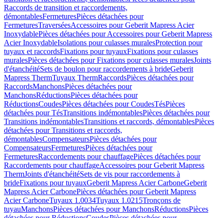
Raccords de transition et raccordements,
démontables
Fermetures
Pièces détachées pour
Fermetures
Traversées
Accessoires pour Geberit Mapress Acier
Inoxydable
Pièces détachées pour Accessoires pour Geberit Mapress
Acier Inoxydable
Isolations pour culasses murales
Protection pour
tuyaux et raccords
Fixations pour tuyaux
Fixations pour culasses
murales
Pièces détachées pour Fixations pour culasses murales
Joints
d'étanchéité
Sets de boulon pour raccordements à bride
Geberit
Mapress Therm
Tuyaux Therm
Raccords
Pièces détachées pour
Raccords
Manchons
Pièces détachées pour
Manchons
Réductions
Pièces détachées pour
Réductions
Coudes
Pièces détachées pour Coudes
Tés
Pièces
détachées pour Tés
Transitions indémontables
Pièces détachées pour
Transitions indémontables
Transitions et raccords, démontables
Pièces
détachées pour Transitions et raccords,
démontables
Compensateurs
Pièces détachées pour
Compensateurs
Fermetures
Pièces détachées pour
Fermetures
Raccordements pour chauffage
Pièces détachées pour
Raccordements pour chauffage
Accessoires pour Geberit Mapress
Therm
Joints d'étanchéité
Sets de vis pour raccordements à
bride
Fixations pour tuyaux
Geberit Mapress Acier Carbone
Geberit
Mapress Acier Carbone
Pièces détachées pour Geberit Mapress
Acier Carbone
Tuyaux 1.0034
Tuyaux 1.0215
Tronçons de
tuyau
Manchons
Pièces détachées pour Manchons
Réductions
Pièces
détachées pour Réductions
Coudes
Pièces détachées pour