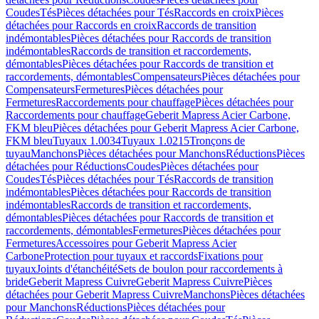
Coudes
Tés
Pièces détachées pour Tés
Raccords en croix
Pièces
détachées pour Raccords en croix
Raccords de transition
indémontables
Pièces détachées pour Raccords de transition
indémontables
Raccords de transition et raccordements,
démontables
Pièces détachées pour Raccords de transition et
raccordements, démontables
Compensateurs
Pièces détachées pour
Compensateurs
Fermetures
Pièces détachées pour
Fermetures
Raccordements pour chauffage
Pièces détachées pour
Raccordements pour chauffage
Geberit Mapress Acier Carbone,
FKM bleu
Pièces détachées pour Geberit Mapress Acier Carbone,
FKM bleu
Tuyaux 1.0034
Tuyaux 1.0215
Tronçons de
tuyau
Manchons
Pièces détachées pour Manchons
Réductions
Pièces
détachées pour Réductions
Coudes
Pièces détachées pour
Coudes
Tés
Pièces détachées pour Tés
Raccords de transition
indémontables
Pièces détachées pour Raccords de transition
indémontables
Raccords de transition et raccordements,
démontables
Pièces détachées pour Raccords de transition et
raccordements, démontables
Fermetures
Pièces détachées pour
Fermetures
Accessoires pour Geberit Mapress Acier
Carbone
Protection pour tuyaux et raccords
Fixations pour
tuyaux
Joints d'étanchéité
Sets de boulon pour raccordements à
bride
Geberit Mapress Cuivre
Geberit Mapress Cuivre
Pièces
détachées pour Geberit Mapress Cuivre
Manchons
Pièces détachées
pour Manchons
Réductions
Pièces détachées pour