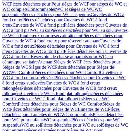
WC
Pièces détachées pour Pour sièges de WC
Pour sièges de WC et
WC complets
Consommables
WC et sièges de WC
WC
suspendus
Pièces détachées pour WC suspendus
Cuvettes de WC à
fond creux
Pièces détachées pour Cuvettes de WC à fond
creux
Cuvettes de WC à fond plat
Pièces détachées pour Cuvettes de
WC à fond plat
WC au sol
Pièces détachées pour WC au sol
Cuvettes
de WC à fond creux pour réservoir attenant
Pièces détachées pour
Cuvettes de WC à fond creux pour réservoir attenant
Cuvettes de
WC à fond creux
Pièces détachées pour Cuvettes de WC à fond
creux
Cuvettes de WC à fond plat
Pièces détachées pour Cuvettes de
WC à fond plat
Réservoirs de chasse apparents pour WC, en
céramique sanitaire
Attenant
Sièges de WC
Pièces détachées pour
Sièges de WC
Sièges de WC
Pièces détachées pour Sièges de
WC
WC Comfort
Pièces détachées pour WC Comfort
Cuvettes de
WC à fond creux surélevées
Pièces détachées pour Cuvettes de WC
à fond creux surélevées
Cuvettes de WC à fond creux
rallongées
Pièces détachées pour Cuvettes de WC à fond creux
rallongées
Cuvettes de WC à fond plat rallongées
Pièces détachées
pour Cuvettes de WC à fond plat rallongées
Sièges de WC
Comfort
Pièces détachées pour Sièges de WC Comfort
Sièges de
WC
Pièces détachées pour Sièges de WC
Lunettes de WC
Pièces
détachées pour Lunettes de WC
WC pour enfants
Pièces détachées
pour WC pour enfants
WC suspendus
Pièces détachées pour WC
suspendus
WC au sol
Pièces détachées pour WC au sol
Sièges de WC
pour enfants
Pièces détachées pour Sièges de WC pour