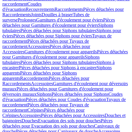
raccordement
Coudes
d'évacuation
Recouvrements
Raccordements
Pièces détachées pour
Raccordements
Joints
Douilles à braser
Tubes de
surverse
Prolonges
Garnitures d'écoulement pour éviers
Pièces
détachées pour Garnitures d'écoulement pour éviers
Siphons
tubulaires
Pièces détachées pour Siphons tubulaires
Siphons pour
éviers
Pièces détachées pour Siphons pour éviers
Tuyaux de
raccordement
Pièces détachées pour Tuyaux de
raccordement
Accessoires
Pièces détachées pour
Accessoires
Garnitures d'écoulement pour appareils
Pièces détachées
pour Garnitures d'écoulement pour appareils
Siphons
tubulaires
Pièces détachées pour Siphons tubulaires
Siphons à
encastrer
Pièces détachées pour Siphons à encastrer
Siphons
apparents
Pièces détachées pour Siphons
apparents
Raccordements
Pièces détachées pour
Raccordements
Accessoires
Garnitures d'écoulement pour déversoirs
muraux
Pièces détachées pour Garnitures d'écoulement pour
déversoirs muraux
Siphons
Pièces détachées pour Siphons
Coudes
d'évacuation
Pièces détachées pour Coudes d'évacuation
Tuyaux de
raccordement
Pièces détachées pour Tuyaux de
raccordement
Crépines
Pièces détachées pour
Crépines
Accessoires
Pièces détachées pour Accessoires
Douches et
baignoires
Douches
Evacuation des sols pour douches
Pièces
détachées pour Evacuation des sols pour douches
Caniveaux de
douche
Pièces détachées pour Caniveaux de douche
Accessoires