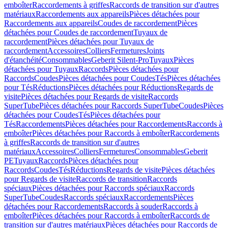
emboîter
Raccordements à griffes
Raccords de transition sur d'autres
matériaux
Raccordements aux appareils
Pièces détachées pour
Raccordements aux appareils
Coudes de raccordement
Pièces
détachées pour Coudes de raccordement
Tuyaux de
raccordement
Pièces détachées pour Tuyaux de
raccordement
Accessoires
Colliers
Fermetures
Joints
d'étanchéité
Consommables
Geberit Silent-Pro
Tuyaux
Pièces
détachées pour Tuyaux
Raccords
Pièces détachées pour
Raccords
Coudes
Pièces détachées pour Coudes
Tés
Pièces détachées
pour Tés
Réductions
Pièces détachées pour Réductions
Regards de
visite
Pièces détachées pour Regards de visite
Raccords
SuperTube
Pièces détachées pour Raccords SuperTube
Coudes
Pièces
détachées pour Coudes
Tés
Pièces détachées pour
Tés
Raccordements
Pièces détachées pour Raccordements
Raccords à
emboîter
Pièces détachées pour Raccords à emboîter
Raccordements
à griffes
Raccords de transition sur d'autres
matériaux
Accessoires
Colliers
Fermetures
Consommables
Geberit
PE
Tuyaux
Raccords
Pièces détachées pour
Raccords
Coudes
Tés
Réductions
Regards de visite
Pièces détachées
pour Regards de visite
Raccords de transition
Raccords
spéciaux
Pièces détachées pour Raccords spéciaux
Raccords
SuperTube
Coudes
Raccords spéciaux
Raccordements
Pièces
détachées pour Raccordements
Raccords à souder
Raccords à
emboîter
Pièces détachées pour Raccords à emboîter
Raccords de
transition sur d'autres matériaux
Pièces détachées pour Raccords de