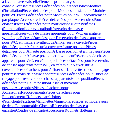
à laver et lave-vaisselle
Eléments pour charges de
console
Accessoires
Pièces détachées pour Accessoires
Modules
d'installation
Pièces détachées pour Modules d'installation
Modules
pour WC
Pièces détachées pour Modules pour WC
Recouvrement
par plaques
Accessoires
Pièces détachées pour Accessoires
Pour
cloisons
Pièces détachées pour Pour cloisons
Pour systèmes
d'alimentation
Pour évacuation
Réservoirs de chasse
apparents
Réservoirs de chasse apparents pour WC, en matière
synthétique
Pièces détachées pour Réservoirs de chasse apparents
pour WC, en matière synthétique
A fixer sur la cuvette
Pièces
détachées pour A fixer sur la cuvette
A haute position
Pièces
détachées pour A haute position
A basse position et mi-hauteur
Pièces
détachées pour A basse position et mi-hauteur
Réservoirs de chasse
apparents pour WC, en céramique
Pièces détachées pour Réservoirs
de chasse apparents pour WC, en céramique
A fixer sur la
cuvette
Pièces détachées pour A fixer sur la cuvette
Tubes de rinçage
pour réservoirs de chasse apparents
Pièces détachées pour Tubes de
rinçage pour réservoirs de chasse apparents
Haute position
Pièces
détachées pour Haute position
Basse et moyenne
position
Accessoires
Pièces détachées pour
Accessoires
Raccordements
Pièces détachées pour
Raccordements
Robinets d'arrêt
Joints
d'étanchéité
Fixations
Manchettes
Mamelons, rosaces et modérateurs
de débit
Consommables
Cloches
Réservoirs de chasse à
encastrer
Coudes de rinçage
Accessoires
Robinets flotteurs et