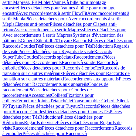
sertir Mapress, FKM bleu
Vannes à bille pour montage
encastré
Pièces détachées pour Vannes à bille pour montage
encastré
Avec raccordements à sertir FlowFit
Avec raccordements à
sertir Mepla
Pièces détachées pour Avec raccordements à sertir
Mepla
Clapets anti-retour
Pièces détachées pour Clapets anti-
retour
Avec raccordements à sertir Mapress
Pièces détachées pour
Avec raccordements à sertir Mapress
Systèmes d'évacuation des
bâtiments
Geberit Silent-db20
Tuyaux
Raccords
Pièces détachées pour
Raccords
Coudes
Tés
Pièces détachées pour Tés
Réductions
Regards
de visite
Pièces détachées pour Regards de visite
Raccords
SuperTube
Coudes
Raccords spéciaux
Raccordements
Pièces
détachées pour Raccordements
Raccords à souder
Raccords à
emboîter
Pièces détachées pour Raccords à emboîter
Raccords de
transition sur d'autres matériaux
Pièces détachées pour Raccords de
transition sur d'autres matériaux
Raccordements aux appareils
Pièces
détachées pour Raccordements aux appareils
Coudes de
raccordement
Pièces détachées pour Coudes de
raccordement
Accessoires
Colliers
Fixations pour
colliers
Fermetures
Joints d'étanchéité
Consommables
Geberit Silent-
PP
Tuyaux
Pièces détachées pour Tuyaux
Raccords
Pièces détachées
pour Raccords
Coudes
Pièces détachées pour Coudes
Tés
Pièces
détachées pour Tés
Réductions
Pièces détachées pour
Réductions
Regards de visite
Pièces détachées pour Regards de
visite
Raccordements
Pièces détachées pour Raccordements
Raccords
à emboîter
Pièces détachées pour Raccords à