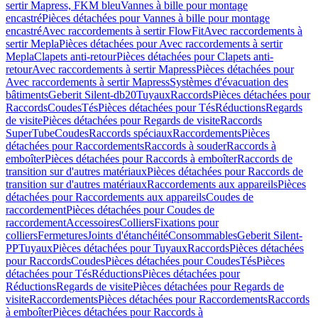
sertir Mapress, FKM bleu
Vannes à bille pour montage
encastré
Pièces détachées pour Vannes à bille pour montage
encastré
Avec raccordements à sertir FlowFit
Avec raccordements à
sertir Mepla
Pièces détachées pour Avec raccordements à sertir
Mepla
Clapets anti-retour
Pièces détachées pour Clapets anti-
retour
Avec raccordements à sertir Mapress
Pièces détachées pour
Avec raccordements à sertir Mapress
Systèmes d'évacuation des
bâtiments
Geberit Silent-db20
Tuyaux
Raccords
Pièces détachées pour
Raccords
Coudes
Tés
Pièces détachées pour Tés
Réductions
Regards
de visite
Pièces détachées pour Regards de visite
Raccords
SuperTube
Coudes
Raccords spéciaux
Raccordements
Pièces
détachées pour Raccordements
Raccords à souder
Raccords à
emboîter
Pièces détachées pour Raccords à emboîter
Raccords de
transition sur d'autres matériaux
Pièces détachées pour Raccords de
transition sur d'autres matériaux
Raccordements aux appareils
Pièces
détachées pour Raccordements aux appareils
Coudes de
raccordement
Pièces détachées pour Coudes de
raccordement
Accessoires
Colliers
Fixations pour
colliers
Fermetures
Joints d'étanchéité
Consommables
Geberit Silent-
PP
Tuyaux
Pièces détachées pour Tuyaux
Raccords
Pièces détachées
pour Raccords
Coudes
Pièces détachées pour Coudes
Tés
Pièces
détachées pour Tés
Réductions
Pièces détachées pour
Réductions
Regards de visite
Pièces détachées pour Regards de
visite
Raccordements
Pièces détachées pour Raccordements
Raccords
à emboîter
Pièces détachées pour Raccords à