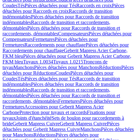
Coudes
Tés
Pièces détachées pour Tés
Raccords en croix
Pièces
détachées pour Raccords en croix
Raccords de transition
indémontables
Pièces détachées pour Raccords de transition
indémontables
Raccords de transition et raccordements,
démontables
Pièces détachées pour Raccords de transition et
raccordements, démontables
Compensateurs
Pièces détachées pour
Compensateurs
Fermetures
Pièces détachées pour
Fermetures
Raccordements pour chauffage
Pièces détachées pour
Raccordements pour chauffage
Geberit Mapress Acier Carbone,
FKM bleu
Pièces détachées pour Geberit Mapress Acier Carbone,
FKM bleu
Tuyaux 1.0034
Tuyaux 1.0215
Tronçons de
tuyau
Manchons
Pièces détachées pour Manchons
Réductions
Pièces
détachées pour Réductions
Coudes
Pièces détachées pour
Coudes
Tés
Pièces détachées pour Tés
Raccords de transition
indémontables
Pièces détachées pour Raccords de transition
indémontables
Raccords de transition et raccordements,
démontables
Pièces détachées pour Raccords de transition et
raccordements, démontables
Fermetures
Pièces détachées pour
Fermetures
Accessoires pour Geberit Mapress Acier
Carbone
Protection pour tuyaux et raccords
Fixations pour
tuyaux
Joints d'étanchéité
Sets de boulon pour raccordements à
bride
Geberit Mapress Cuivre
Geberit Mapress Cuivre
Pièces
détachées pour Geberit Mapress Cuivre
Manchons
Pièces détachées
pour Manchons
Réductions
Pièces détachées pour