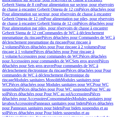
Geberit Sigma de 8 cm
Pour alimentation sur secteur, pour réservoirs
de chasse à encastrer Geberit Omega de 12 cm
Pièces détachées pour
Pour alimentation sur secteur, pour réservoirs de chasse à encastrer
Geberit Omega de 12 cm
Pour alimentation par piles, pour réservoirs
de chasse à encastrer Geberit Sigma de 12 cm
Pièces détachées pour
Pour alimentation par piles, pour réservoirs de chasse à encastrer
Geberit Sigma de 12 cm
Commandes de WC à déclenchement
pneumatique du rinçage
Pièces détachées pour Commandes de WC à
déclenchement pneumatique du rinçage
Pour rinçage à
2 volumes
Pièces détachées pour Pour rinçage à 2 volumes
Pour
rinçage à 1 volume
Pièces détachées pour Pour rinçage à
1 volume
Accessoires pour commandes de WC
Pièces détachées
pour Accessoires pour commandes de WC
Sets gros œuvre
Pièces
détachées pour Sets gros œuvre
Pour commandes de WC à
déclenchement électronique du rinçage
Pièces détachées pour Pour
commandes de WC à déclenchement électronique du
rinçage
Modules sanitaires Monolith
Modules sanitaires pour
WC
Pièces détachées pour Modules sanitaires pour WC
Pour WC
suspendus
Pièces détachées pour Pour WC suspendus
Pour WC au
sol
Pièces détachées pour Pour WC au sol
Accessoires
Pièces
détachées pour Accessoires
Consommables
Modules sanitaires pour
lavabos
Accessoires
Panneaux sanitaires pour bidets
Pièces détachées
pour Panneaux sanitaires pour bidets
Pour bidets suspendus et au
sol
Pièces détachées pour Pour bidets suspendus et au