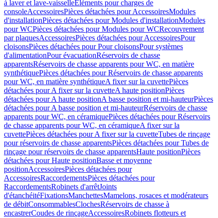
à laver et lave-vaisselle
Eléments pour charges de
console
Accessoires
Pièces détachées pour Accessoires
Modules
d'installation
Pièces détachées pour Modules d'installation
Modules
pour WC
Pièces détachées pour Modules pour WC
Recouvrement
par plaques
Accessoires
Pièces détachées pour Accessoires
Pour
cloisons
Pièces détachées pour Pour cloisons
Pour systèmes
d'alimentation
Pour évacuation
Réservoirs de chasse
apparents
Réservoirs de chasse apparents pour WC, en matière
synthétique
Pièces détachées pour Réservoirs de chasse apparents
pour WC, en matière synthétique
A fixer sur la cuvette
Pièces
détachées pour A fixer sur la cuvette
A haute position
Pièces
détachées pour A haute position
A basse position et mi-hauteur
Pièces
détachées pour A basse position et mi-hauteur
Réservoirs de chasse
apparents pour WC, en céramique
Pièces détachées pour Réservoirs
de chasse apparents pour WC, en céramique
A fixer sur la
cuvette
Pièces détachées pour A fixer sur la cuvette
Tubes de rinçage
pour réservoirs de chasse apparents
Pièces détachées pour Tubes de
rinçage pour réservoirs de chasse apparents
Haute position
Pièces
détachées pour Haute position
Basse et moyenne
position
Accessoires
Pièces détachées pour
Accessoires
Raccordements
Pièces détachées pour
Raccordements
Robinets d'arrêt
Joints
d'étanchéité
Fixations
Manchettes
Mamelons, rosaces et modérateurs
de débit
Consommables
Cloches
Réservoirs de chasse à
encastrer
Coudes de rinçage
Accessoires
Robinets flotteurs et