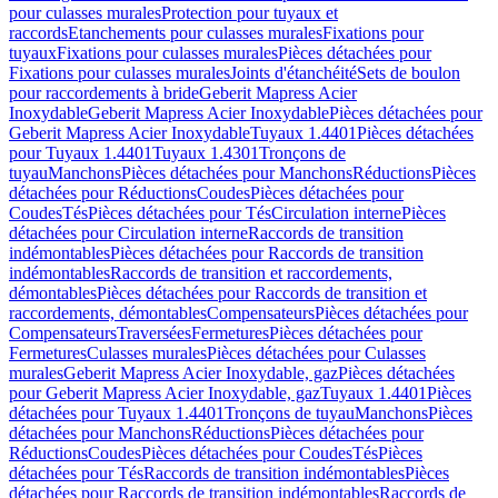
pour culasses murales
Protection pour tuyaux et
raccords
Etanchements pour culasses murales
Fixations pour
tuyaux
Fixations pour culasses murales
Pièces détachées pour
Fixations pour culasses murales
Joints d'étanchéité
Sets de boulon
pour raccordements à bride
Geberit Mapress Acier
Inoxydable
Geberit Mapress Acier Inoxydable
Pièces détachées pour
Geberit Mapress Acier Inoxydable
Tuyaux 1.4401
Pièces détachées
pour Tuyaux 1.4401
Tuyaux 1.4301
Tronçons de
tuyau
Manchons
Pièces détachées pour Manchons
Réductions
Pièces
détachées pour Réductions
Coudes
Pièces détachées pour
Coudes
Tés
Pièces détachées pour Tés
Circulation interne
Pièces
détachées pour Circulation interne
Raccords de transition
indémontables
Pièces détachées pour Raccords de transition
indémontables
Raccords de transition et raccordements,
démontables
Pièces détachées pour Raccords de transition et
raccordements, démontables
Compensateurs
Pièces détachées pour
Compensateurs
Traversées
Fermetures
Pièces détachées pour
Fermetures
Culasses murales
Pièces détachées pour Culasses
murales
Geberit Mapress Acier Inoxydable, gaz
Pièces détachées
pour Geberit Mapress Acier Inoxydable, gaz
Tuyaux 1.4401
Pièces
détachées pour Tuyaux 1.4401
Tronçons de tuyau
Manchons
Pièces
détachées pour Manchons
Réductions
Pièces détachées pour
Réductions
Coudes
Pièces détachées pour Coudes
Tés
Pièces
détachées pour Tés
Raccords de transition indémontables
Pièces
détachées pour Raccords de transition indémontables
Raccords de