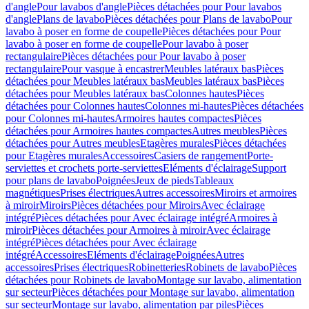
d'angle
Pour lavabos d'angle
Pièces détachées pour Pour lavabos
d'angle
Plans de lavabo
Pièces détachées pour Plans de lavabo
Pour
lavabo à poser en forme de coupelle
Pièces détachées pour Pour
lavabo à poser en forme de coupelle
Pour lavabo à poser
rectangulaire
Pièces détachées pour Pour lavabo à poser
rectangulaire
Pour vasque à encastrer
Meubles latéraux bas
Pièces
détachées pour Meubles latéraux bas
Meubles latéraux bas
Pièces
détachées pour Meubles latéraux bas
Colonnes hautes
Pièces
détachées pour Colonnes hautes
Colonnes mi-hautes
Pièces détachées
pour Colonnes mi-hautes
Armoires hautes compactes
Pièces
détachées pour Armoires hautes compactes
Autres meubles
Pièces
détachées pour Autres meubles
Etagères murales
Pièces détachées
pour Etagères murales
Accessoires
Casiers de rangement
Porte-
serviettes et crochets porte-serviettes
Eléments d'éclairage
Support
pour plans de lavabo
Poignées
Jeux de pieds
Tableaux
magnétiques
Prises électriques
Autres accessoires
Miroirs et armoires
à miroir
Miroirs
Pièces détachées pour Miroirs
Avec éclairage
intégré
Pièces détachées pour Avec éclairage intégré
Armoires à
miroir
Pièces détachées pour Armoires à miroir
Avec éclairage
intégré
Pièces détachées pour Avec éclairage
intégré
Accessoires
Eléments d'éclairage
Poignées
Autres
accessoires
Prises électriques
Robinetteries
Robinets de lavabo
Pièces
détachées pour Robinets de lavabo
Montage sur lavabo, alimentation
sur secteur
Pièces détachées pour Montage sur lavabo, alimentation
sur secteur
Montage sur lavabo, alimentation par piles
Pièces