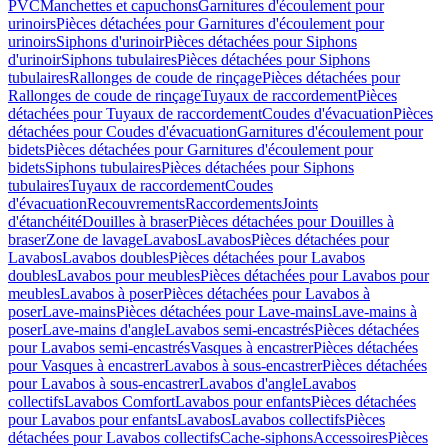
PVC
Manchettes et capuchons
Garnitures d'écoulement pour
urinoirs
Pièces détachées pour Garnitures d'écoulement pour
urinoirs
Siphons d'urinoir
Pièces détachées pour Siphons
d'urinoir
Siphons tubulaires
Pièces détachées pour Siphons
tubulaires
Rallonges de coude de rinçage
Pièces détachées pour
Rallonges de coude de rinçage
Tuyaux de raccordement
Pièces
détachées pour Tuyaux de raccordement
Coudes d'évacuation
Pièces
détachées pour Coudes d'évacuation
Garnitures d'écoulement pour
bidets
Pièces détachées pour Garnitures d'écoulement pour
bidets
Siphons tubulaires
Pièces détachées pour Siphons
tubulaires
Tuyaux de raccordement
Coudes
d'évacuation
Recouvrements
Raccordements
Joints
d'étanchéité
Douilles à braser
Pièces détachées pour Douilles à
braser
Zone de lavage
Lavabos
Lavabos
Pièces détachées pour
Lavabos
Lavabos doubles
Pièces détachées pour Lavabos
doubles
Lavabos pour meubles
Pièces détachées pour Lavabos pour
meubles
Lavabos à poser
Pièces détachées pour Lavabos à
poser
Lave-mains
Pièces détachées pour Lave-mains
Lave-mains à
poser
Lave-mains d'angle
Lavabos semi-encastrés
Pièces détachées
pour Lavabos semi-encastrés
Vasques à encastrer
Pièces détachées
pour Vasques à encastrer
Lavabos à sous-encastrer
Pièces détachées
pour Lavabos à sous-encastrer
Lavabos d'angle
Lavabos
collectifs
Lavabos Comfort
Lavabos pour enfants
Pièces détachées
pour Lavabos pour enfants
Lavabos
Lavabos collectifs
Pièces
détachées pour Lavabos collectifs
Cache-siphons
Accessoires
Pièces