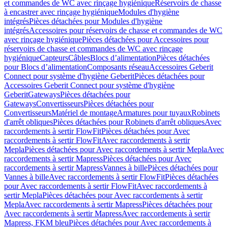
et commandes de WC avec rinçage hygiénique
Réservoirs de chasse
à encastrer avec rinçage hygiénique
Modules d'hygiène
intégrés
Pièces détachées pour Modules d'hygiène
intégrés
Accessoires pour réservoirs de chasse et commandes de WC
avec rinçage hygiénique
Pièces détachées pour Accessoires pour
réservoirs de chasse et commandes de WC avec rinçage
hygiénique
Capteurs
Câbles
Blocs d’alimentation
Pièces détachées
pour Blocs d’alimentation
Composants réseau
Accessoires Geberit
Connect pour système d'hygiène Geberit
Pièces détachées pour
Accessoires Geberit Connect pour système d'hygiène
Geberit
Gateways
Pièces détachées pour
Gateways
Convertisseurs
Pièces détachées pour
Convertisseurs
Matériel de montage
Armatures pour tuyaux
Robinets
d'arrêt obliques
Pièces détachées pour Robinets d'arrêt obliques
Avec
raccordements à sertir FlowFit
Pièces détachées pour Avec
raccordements à sertir FlowFit
Avec raccordements à sertir
Mepla
Pièces détachées pour Avec raccordements à sertir Mepla
Avec
raccordements à sertir Mapress
Pièces détachées pour Avec
raccordements à sertir Mapress
Vannes à bille
Pièces détachées pour
Vannes à bille
Avec raccordements à sertir FlowFit
Pièces détachées
pour Avec raccordements à sertir FlowFit
Avec raccordements à
sertir Mepla
Pièces détachées pour Avec raccordements à sertir
Mepla
Avec raccordements à sertir Mapress
Pièces détachées pour
Avec raccordements à sertir Mapress
Avec raccordements à sertir
Mapress, FKM bleu
Pièces détachées pour Avec raccordements à