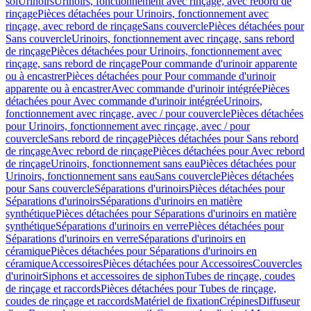
sol
Urinoirs
Urinoirs, fonctionnement avec rinçage, avec rebord de
rinçage
Pièces détachées pour Urinoirs, fonctionnement avec
rinçage, avec rebord de rinçage
Sans couvercle
Pièces détachées pour
Sans couvercle
Urinoirs, fonctionnement avec rinçage, sans rebord
de rinçage
Pièces détachées pour Urinoirs, fonctionnement avec
rinçage, sans rebord de rinçage
Pour commande d'urinoir apparente
ou à encastrer
Pièces détachées pour Pour commande d'urinoir
apparente ou à encastrer
Avec commande d'urinoir intégrée
Pièces
détachées pour Avec commande d'urinoir intégrée
Urinoirs,
fonctionnement avec rinçage, avec / pour couvercle
Pièces détachées
pour Urinoirs, fonctionnement avec rinçage, avec / pour
couvercle
Sans rebord de rinçage
Pièces détachées pour Sans rebord
de rinçage
Avec rebord de rinçage
Pièces détachées pour Avec rebord
de rinçage
Urinoirs, fonctionnement sans eau
Pièces détachées pour
Urinoirs, fonctionnement sans eau
Sans couvercle
Pièces détachées
pour Sans couvercle
Séparations d'urinoirs
Pièces détachées pour
Séparations d'urinoirs
Séparations d'urinoirs en matière
synthétique
Pièces détachées pour Séparations d'urinoirs en matière
synthétique
Séparations d'urinoirs en verre
Pièces détachées pour
Séparations d'urinoirs en verre
Séparations d'urinoirs en
céramique
Pièces détachées pour Séparations d'urinoirs en
céramique
Accessoires
Pièces détachées pour Accessoires
Couvercles
d'urinoir
Siphons et accessoires de siphon
Tubes de rinçage, coudes
de rinçage et raccords
Pièces détachées pour Tubes de rinçage,
coudes de rinçage et raccords
Matériel de fixation
Crépines
Diffuseur