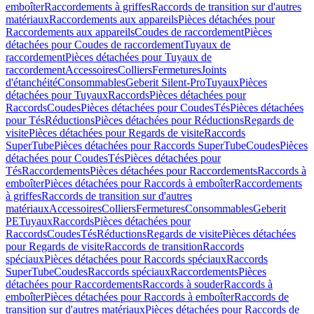
emboîter
Raccordements à griffes
Raccords de transition sur d'autres
matériaux
Raccordements aux appareils
Pièces détachées pour
Raccordements aux appareils
Coudes de raccordement
Pièces
détachées pour Coudes de raccordement
Tuyaux de
raccordement
Pièces détachées pour Tuyaux de
raccordement
Accessoires
Colliers
Fermetures
Joints
d'étanchéité
Consommables
Geberit Silent-Pro
Tuyaux
Pièces
détachées pour Tuyaux
Raccords
Pièces détachées pour
Raccords
Coudes
Pièces détachées pour Coudes
Tés
Pièces détachées
pour Tés
Réductions
Pièces détachées pour Réductions
Regards de
visite
Pièces détachées pour Regards de visite
Raccords
SuperTube
Pièces détachées pour Raccords SuperTube
Coudes
Pièces
détachées pour Coudes
Tés
Pièces détachées pour
Tés
Raccordements
Pièces détachées pour Raccordements
Raccords à
emboîter
Pièces détachées pour Raccords à emboîter
Raccordements
à griffes
Raccords de transition sur d'autres
matériaux
Accessoires
Colliers
Fermetures
Consommables
Geberit
PE
Tuyaux
Raccords
Pièces détachées pour
Raccords
Coudes
Tés
Réductions
Regards de visite
Pièces détachées
pour Regards de visite
Raccords de transition
Raccords
spéciaux
Pièces détachées pour Raccords spéciaux
Raccords
SuperTube
Coudes
Raccords spéciaux
Raccordements
Pièces
détachées pour Raccordements
Raccords à souder
Raccords à
emboîter
Pièces détachées pour Raccords à emboîter
Raccords de
transition sur d'autres matériaux
Pièces détachées pour Raccords de