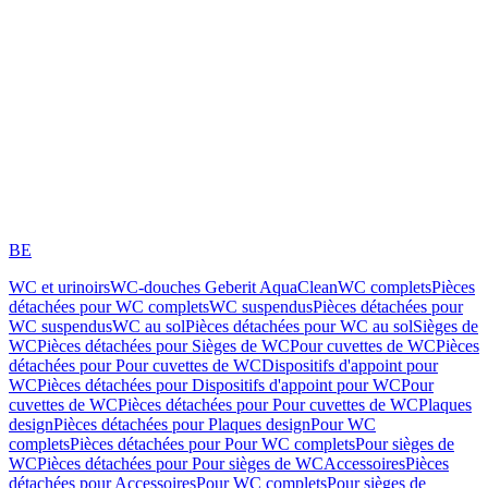
BE
WC et urinoirs
WC-douches Geberit AquaClean
WC complets
Pièces
détachées pour WC complets
WC suspendus
Pièces détachées pour
WC suspendus
WC au sol
Pièces détachées pour WC au sol
Sièges de
WC
Pièces détachées pour Sièges de WC
Pour cuvettes de WC
Pièces
détachées pour Pour cuvettes de WC
Dispositifs d'appoint pour
WC
Pièces détachées pour Dispositifs d'appoint pour WC
Pour
cuvettes de WC
Pièces détachées pour Pour cuvettes de WC
Plaques
design
Pièces détachées pour Plaques design
Pour WC
complets
Pièces détachées pour Pour WC complets
Pour sièges de
WC
Pièces détachées pour Pour sièges de WC
Accessoires
Pièces
détachées pour Accessoires
Pour WC complets
Pour sièges de