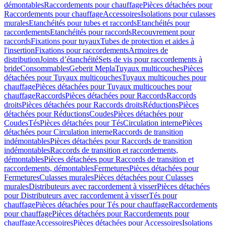
démontables
Raccordements pour chauffage
Pièces détachées pour
Raccordements pour chauffage
Accessoires
Isolations pour culasses
murales
Etanchéités pour tubes et raccords
Etanchéités pour
raccordements
Etanchéités pour raccords
Recouvrement pour
raccords
Fixations pour tuyaux
Tubes de protection et aides à
l'insertion
Fixations pour raccordements
Armoires de
distribution
Joints d’étanchéité
Sets de vis pour raccordements à
bride
Consommables
Geberit Mepla
Tuyaux multicouches
Pièces
détachées pour Tuyaux multicouches
Tuyaux multicouches pour
chauffage
Pièces détachées pour Tuyaux multicouches pour
chauffage
Raccords
Pièces détachées pour Raccords
Raccords
droits
Pièces détachées pour Raccords droits
Réductions
Pièces
détachées pour Réductions
Coudes
Pièces détachées pour
Coudes
Tés
Pièces détachées pour Tés
Circulation interne
Pièces
détachées pour Circulation interne
Raccords de transition
indémontables
Pièces détachées pour Raccords de transition
indémontables
Raccords de transition et raccordements,
démontables
Pièces détachées pour Raccords de transition et
raccordements, démontables
Fermetures
Pièces détachées pour
Fermetures
Culasses murales
Pièces détachées pour Culasses
murales
Distributeurs avec raccordement à visser
Pièces détachées
pour Distributeurs avec raccordement à visser
Tés pour
chauffage
Pièces détachées pour Tés pour chauffage
Raccordements
pour chauffage
Pièces détachées pour Raccordements pour
chauffage
Accessoires
Pièces détachées pour Accessoires
Isolations