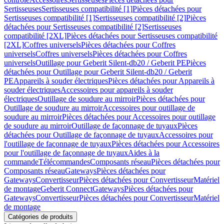
Sertisseuses
Sertisseuses compatibilité [1]
Pièces détachées pour
Sertisseuses compatibilité [1]
Sertisseuses compatibilité [2]
Pièces
détachées pour Sertisseuses compatibilité [2]
Sertisseuses
compatibilité [2XL]
Pièces détachées pour Sertisseuses compatibilité
[2XL]
Coffres universels
Pièces détachées pour Coffres
universels
Coffres universels
Pièces détachées pour Coffres
universels
Outillage pour Geberit Silent-db20 / Geberit PE
Pièces
détachées pour Outillage pour Geberit Silent-db20 / Geberit
PE
Appareils à souder électriques
Pièces détachées pour Appareils à
souder électriques
Accessoires pour appareils à souder
électriques
Outillage de soudure au mirroir
Pièces détachées pour
Outillage de soudure au mirroir
Accessoires pour outillage de
soudure au mirroir
Pièces détachées pour Accessoires pour outillage
de soudure au mirroir
Outillage de façonnage de tuyaux
Pièces
détachées pour Outillage de façonnage de tuyaux
Accessoires pour
l'outillage de façonnage de tuyaux
Pièces détachées pour Accessoires
pour l'outillage de façonnage de tuyaux
Aides à la
commande
Télécommandes
Composants réseau
Pièces détachées pour
Composants réseau
Gateways
Pièces détachées pour
Gateways
Convertisseur
Pièces détachées pour Convertisseur
Matériel
de montage
Geberit Connect
Gateways
Pièces détachées pour
Gateways
Convertisseur
Pièces détachées pour Convertisseur
Matériel
de montage
Catégories de produits