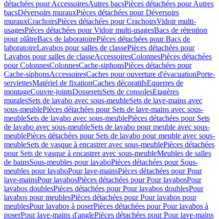
détachées pour Accessoires
Autres bacs
Pièces détachées pour Autres
bacs
Déversoirs muraux
Pièces détachées pour Déversoirs
muraux
Crachoirs
Pièces détachées pour Crachoirs
Vidoir multi-
usages
Pièces détachées pour Vidoir multi-usages
Bacs de rétention
pour plâtre
Bacs de laboratoire
Pièces détachées pour Bacs de
laboratoire
Lavabos pour salles de classe
Pièces détachées pour
Lavabos pour salles de classe
Accessoires
Colonnes
Pièces détachées
pour Colonnes
Colonnes
Cache-siphons
Pièces détachées pour
Cache-siphons
Accessoires
Caches pour ouverture d'évacuation
Porte-
serviettes
Matériel de fixation
Caches décoratifs
Equerres de
montage
Couvre-joints
Dosserets
Sets de consoles
Etagères
murales
Sets de lavabo avec sous-meuble
Sets de lave-mains avec
sous-meuble
Pièces détachées pour Sets de lave-mains avec sous-
meuble
Sets de lavabo avec sous-meuble
Pièces détachées pour Sets
de lavabo avec sous-meuble
Sets de lavabo pour meuble avec sous-
meuble
Pièces détachées pour Sets de lavabo pour meuble avec sous-
meuble
Sets de vasque à encastrer avec sous-meuble
Pièces détachées
pour Sets de vasque à encastrer avec sous-meuble
Meubles de salles
de bains
Sous-meubles pour lavabo
Pièces détachées pour Sous-
meubles pour lavabo
Pour lave-mains
Pièces détachées pour Pour
lave-mains
Pour lavabos
Pièces détachées pour Pour lavabos
Pour
lavabos doubles
Pièces détachées pour Pour lavabos doubles
Pour
lavabos pour meubles
Pièces détachées pour Pour lavabos pour
meubles
Pour lavabos à poser
Pièces détachées pour Pour lavabos à
poser
Pour lave-mains d'angle
Pièces détachées pour Pour lave-mains