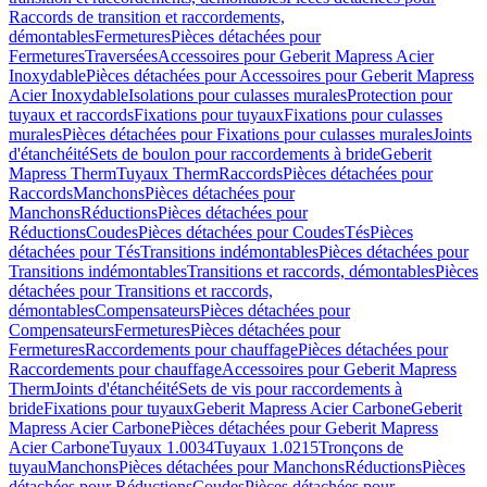
Raccords de transition et raccordements,
démontables
Fermetures
Pièces détachées pour
Fermetures
Traversées
Accessoires pour Geberit Mapress Acier
Inoxydable
Pièces détachées pour Accessoires pour Geberit Mapress
Acier Inoxydable
Isolations pour culasses murales
Protection pour
tuyaux et raccords
Fixations pour tuyaux
Fixations pour culasses
murales
Pièces détachées pour Fixations pour culasses murales
Joints
d'étanchéité
Sets de boulon pour raccordements à bride
Geberit
Mapress Therm
Tuyaux Therm
Raccords
Pièces détachées pour
Raccords
Manchons
Pièces détachées pour
Manchons
Réductions
Pièces détachées pour
Réductions
Coudes
Pièces détachées pour Coudes
Tés
Pièces
détachées pour Tés
Transitions indémontables
Pièces détachées pour
Transitions indémontables
Transitions et raccords, démontables
Pièces
détachées pour Transitions et raccords,
démontables
Compensateurs
Pièces détachées pour
Compensateurs
Fermetures
Pièces détachées pour
Fermetures
Raccordements pour chauffage
Pièces détachées pour
Raccordements pour chauffage
Accessoires pour Geberit Mapress
Therm
Joints d'étanchéité
Sets de vis pour raccordements à
bride
Fixations pour tuyaux
Geberit Mapress Acier Carbone
Geberit
Mapress Acier Carbone
Pièces détachées pour Geberit Mapress
Acier Carbone
Tuyaux 1.0034
Tuyaux 1.0215
Tronçons de
tuyau
Manchons
Pièces détachées pour Manchons
Réductions
Pièces
détachées pour Réductions
Coudes
Pièces détachées pour