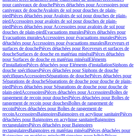
pour caniveaux de douche
Pièces détachées pour Accessoires pour
caniveaux de douche
Avaloirs de sol pour douches de plain-
pied
Pièces détachées pour Avaloirs de sol pour douches de plain-
pied
Accessoires pour avaloirs de sol pour douches de plain-
pied
Pièces détachées pour Accessoires pour avaloirs de sol pour
douches de plain-pied
Evacuations murales
Pièces détachées pour
Evacuations murales
Accessoires pour évacuations murales
Pièces
détachées pour Accessoires pour évacuations murales
Receveurs et
surfaces de douche
Pièces détachées pour Receveurs et surfaces de
douche
Surfaces de douche en matériau minéral
Pièces détachées
pour Surfaces de douche en matériau minéral
Eléments
d'installation
Pièces détachées pour Eléments d'installation
Siphons de
douche spécifiques
Pièces détachées pour Siphons de douche
spécifiques
Accessoires
Séparations de douche
Pièces détachées pour
Séparations de douche
Séparations de douche pour douche de plain-
pied
Pièces détachées pour Séparations de douche pour douche de
plain-pied
Accessoires
Pièces détachées pour Accessoires
Boîtes de
rangement de recoin pour douches
Pièces détachées pour Boîtes de
rangement de recoin pour douches
Boîtes de rangement de
recoin
Pièces détachées pour Boîtes de rangement de
recoin
Accessoires
Baignoires
Baignoires en acrylique sanitaire
Pièces
détachées pour Baignoires en acrylique sanitaire
Baignoires
rectangulaires
Pièces détachées pour Baignoires
rectangulaires
Baignoires en matériau minéral
Pièces détachées pour
Baignoires en matériau minéral
Baignoires pour bébés
Pièces