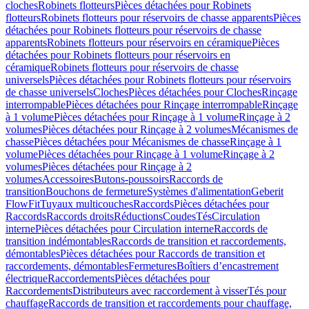
cloches
Robinets flotteurs
Pièces détachées pour Robinets
flotteurs
Robinets flotteurs pour réservoirs de chasse apparents
Pièces
détachées pour Robinets flotteurs pour réservoirs de chasse
apparents
Robinets flotteurs pour réservoirs en céramique
Pièces
détachées pour Robinets flotteurs pour réservoirs en
céramique
Robinets flotteurs pour réservoirs de chasse
universels
Pièces détachées pour Robinets flotteurs pour réservoirs
de chasse universels
Cloches
Pièces détachées pour Cloches
Rinçage
interrompable
Pièces détachées pour Rinçage interrompable
Rinçage
à 1 volume
Pièces détachées pour Rinçage à 1 volume
Rinçage à 2
volumes
Pièces détachées pour Rinçage à 2 volumes
Mécanismes de
chasse
Pièces détachées pour Mécanismes de chasse
Rinçage à 1
volume
Pièces détachées pour Rinçage à 1 volume
Rinçage à 2
volumes
Pièces détachées pour Rinçage à 2
volumes
Accessoires
Butons-poussoirs
Raccords de
transition
Bouchons de fermeture
Systèmes d'alimentation
Geberit
FlowFit
Tuyaux multicouches
Raccords
Pièces détachées pour
Raccords
Raccords droits
Réductions
Coudes
Tés
Circulation
interne
Pièces détachées pour Circulation interne
Raccords de
transition indémontables
Raccords de transition et raccordements,
démontables
Pièces détachées pour Raccords de transition et
raccordements, démontables
Fermetures
Boîtiers d’encastrement
électrique
Raccordements
Pièces détachées pour
Raccordements
Distributeurs avec raccordement à visser
Tés pour
chauffage
Raccords de transition et raccordements pour chauffage,