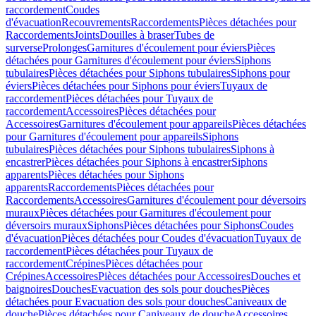
raccordement
Coudes
d'évacuation
Recouvrements
Raccordements
Pièces détachées pour
Raccordements
Joints
Douilles à braser
Tubes de
surverse
Prolonges
Garnitures d'écoulement pour éviers
Pièces
détachées pour Garnitures d'écoulement pour éviers
Siphons
tubulaires
Pièces détachées pour Siphons tubulaires
Siphons pour
éviers
Pièces détachées pour Siphons pour éviers
Tuyaux de
raccordement
Pièces détachées pour Tuyaux de
raccordement
Accessoires
Pièces détachées pour
Accessoires
Garnitures d'écoulement pour appareils
Pièces détachées
pour Garnitures d'écoulement pour appareils
Siphons
tubulaires
Pièces détachées pour Siphons tubulaires
Siphons à
encastrer
Pièces détachées pour Siphons à encastrer
Siphons
apparents
Pièces détachées pour Siphons
apparents
Raccordements
Pièces détachées pour
Raccordements
Accessoires
Garnitures d'écoulement pour déversoirs
muraux
Pièces détachées pour Garnitures d'écoulement pour
déversoirs muraux
Siphons
Pièces détachées pour Siphons
Coudes
d'évacuation
Pièces détachées pour Coudes d'évacuation
Tuyaux de
raccordement
Pièces détachées pour Tuyaux de
raccordement
Crépines
Pièces détachées pour
Crépines
Accessoires
Pièces détachées pour Accessoires
Douches et
baignoires
Douches
Evacuation des sols pour douches
Pièces
détachées pour Evacuation des sols pour douches
Caniveaux de
douche
Pièces détachées pour Caniveaux de douche
Accessoires