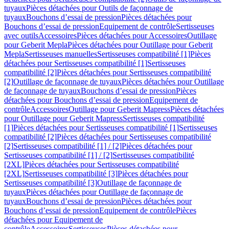
tuyaux
Pièces détachées pour Outils de façonnage de
tuyaux
Bouchons d’essai de pression
Pièces détachées pour
Bouchons d’essai de pression
Equipement de contrôle
Sertisseuses
avec outils
Accessoires
Pièces détachées pour Accessoires
Outillage
pour Geberit Mepla
Pièces détachées pour Outillage pour Geberit
Mepla
Sertisseuses manuelles
Sertisseuses compatibilité [1]
Pièces
détachées pour Sertisseuses compatibilité [1]
Sertisseuses
compatibilité [2]
Pièces détachées pour Sertisseuses compatibilité
[2]
Outillage de façonnage de tuyaux
Pièces détachées pour Outillage
de façonnage de tuyaux
Bouchons d’essai de pression
Pièces
détachées pour Bouchons d’essai de pression
Equipement de
contrôle
Accessoires
Outillage pour Geberit Mapress
Pièces détachées
pour Outillage pour Geberit Mapress
Sertisseuses compatibilité
[1]
Pièces détachées pour Sertisseuses compatibilité [1]
Sertisseuses
compatibilité [2]
Pièces détachées pour Sertisseuses compatibilité
[2]
Sertisseuses compatibilité [1] / [2]
Pièces détachées pour
Sertisseuses compatibilité [1] / [2]
Sertisseuses compatibilité
[2XL]
Pièces détachées pour Sertisseuses compatibilité
[2XL]
Sertisseuses compatibilité [3]
Pièces détachées pour
Sertisseuses compatibilité [3]
Outillage de façonnage de
tuyaux
Pièces détachées pour Outillage de façonnage de
tuyaux
Bouchons d’essai de pression
Pièces détachées pour
Bouchons d’essai de pression
Equipement de contrôle
Pièces
détachées pour Equipement de
contrôle
Accessoires
Sertisseuses
Pièces détachées pour