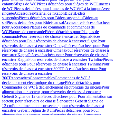
enfants
Sièges de WC
Pièces détachées pour Sièges de WC
Lunettes
de WC
Pièces détachées pour Lunettes de WC
WC à la turque
Avec
rinçage
Accessoires
Matériel de fixation
Bidets
Bidets
suspendus
Pièces détachées pour Bidets suspendus
Bidets au
sol
Pièces détachées pour Bidets au sol
Accessoires
Pièces détachées
pour Accessoires
Plaques de commande et commandes de
WC
Plaques de commande
Pièces détachées pour Plaques de
commande
Pour réservoirs de chasse à encastrer Sigma
Pièces
détachées pour Pour réservoirs de chasse à encastrer Sigma
Pour
réservoirs de chasse à encastrer Omega
Pièces détachées pour Pour
réservoirs de chasse à encastrer Omega
Pour réservoirs de chasse à
encastrer Kappa
Pièces détachées pour Pour réservoirs de chasse à
encastrer Kappa
Pour réservoirs de chasse à encastrer Twinline
Pièces
détachées pour Pour réservoirs de chasse à encastrer Twinline
Pour
réservoirs de chasse à encastrer 300T
Pièces détachées pour Pour
réservoirs de chasse à encastrer
300T
Accessoires
Consommables
Commandes de WC à
déclenchement électronique du rinçage
Pièces détachées pour
Commandes de WC à déclenchement électronique du rinçage
Pour
alimentation sur secteur, pour réservoirs de chasse à encastrer
Geberit Sigma de 12 cm
Pièces détachées pour Pour alimentation sur
secteur, pour réservoirs de chasse à encastrer Geberit Sigma de
12 cm
Pour alimentation sur secteur, pour réservoirs de chasse à
encastrer Geberit Sigma de 8 cm
Pièces détachées pour Pour
alimentation sur secteur, pour réservoirs de chasse à encastrer