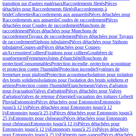
transition sur d'autres matériaux
Raccordements filetés
Pièces
détachées pour Raccordements filetés
Raccordements à
bride
Collerettes
Raccordements aux appareils
Pièces détachées pour
Raccordements aux appareils
Coudes de raccordement
Pièces
détachées pour Coudes de raccordement
Manchons de
raccordement
Pièces détachées pour Manchons de
raccordement
Tuyaux de raccordement
Pièces détachées pour Tuyaux
de raccordement
Siphons tubulaires
Pièces détachées pour Siphons
tubulaires
Coupes-air
Pièces détachées pour Coupes-
air
Accessoires
Colliers
Fixations pour colliers
Gouttières de
soutènement
Fermetures
Joints d'étanchéité
Bouchons de
protection
Consommables
Protection incendie, protection acoustique
et protection contre l'humidité
Protection incendie
Systèmes de
fermeture pour plafond
Protection acoustique
Isolations pour isolation
des bruits solidiens
Isolations pour l'isolation des bruits solidiens et
aériens
Protection contre l'humidité
Etanchements
Valves d'aération
pour évacuation
Valves d'aération
Pièces détachées pour Valves
d'aération
Valves de retenue d'énergie
Evacuation des toitures Geberit
Pluvia
Entonnoirs
Pièces détachées pour Entonnoirs
Entonnoirs
jusqu'à 12 l/s
Pièces détachées pour Entonnoirs jusqu'à 12
l/s
Entonnoirs jusqu'à 25 l/s
Pièces détachées pour Entonnoirs jusqu'à
25 l/s
Entonnoirs pour chéneaux
Pièces détachées pour Entonnoirs
pour chéneaux
Entonnoirs jusqu'à 12 l/s
Pièces détachées pour
Entonnoirs jusqu'à 12 l/s
Entonnoirs jusqu'à 25 l/s
Pièces détachées
pour Entonnoirs jusqu'à 25 l/s
Eléments pare-vapeur
Pièces détachées