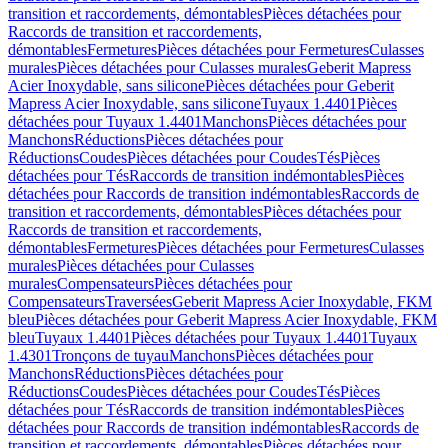
transition et raccordements, démontables
Pièces détachées pour
Raccords de transition et raccordements,
démontables
Fermetures
Pièces détachées pour Fermetures
Culasses
murales
Pièces détachées pour Culasses murales
Geberit Mapress
Acier Inoxydable, sans silicone
Pièces détachées pour Geberit
Mapress Acier Inoxydable, sans silicone
Tuyaux 1.4401
Pièces
détachées pour Tuyaux 1.4401
Manchons
Pièces détachées pour
Manchons
Réductions
Pièces détachées pour
Réductions
Coudes
Pièces détachées pour Coudes
Tés
Pièces
détachées pour Tés
Raccords de transition indémontables
Pièces
détachées pour Raccords de transition indémontables
Raccords de
transition et raccordements, démontables
Pièces détachées pour
Raccords de transition et raccordements,
démontables
Fermetures
Pièces détachées pour Fermetures
Culasses
murales
Pièces détachées pour Culasses
murales
Compensateurs
Pièces détachées pour
Compensateurs
Traversées
Geberit Mapress Acier Inoxydable, FKM
bleu
Pièces détachées pour Geberit Mapress Acier Inoxydable, FKM
bleu
Tuyaux 1.4401
Pièces détachées pour Tuyaux 1.4401
Tuyaux
1.4301
Tronçons de tuyau
Manchons
Pièces détachées pour
Manchons
Réductions
Pièces détachées pour
Réductions
Coudes
Pièces détachées pour Coudes
Tés
Pièces
détachées pour Tés
Raccords de transition indémontables
Pièces
détachées pour Raccords de transition indémontables
Raccords de
transition et raccordements, démontables
Pièces détachées pour