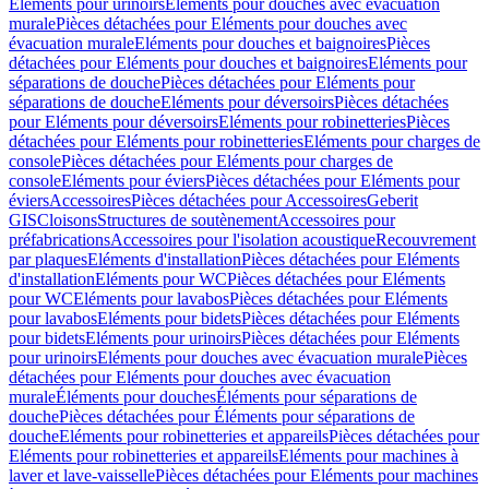
Eléments pour urinoirs
Eléments pour douches avec évacuation
murale
Pièces détachées pour Eléments pour douches avec
évacuation murale
Eléments pour douches et baignoires
Pièces
détachées pour Eléments pour douches et baignoires
Eléments pour
séparations de douche
Pièces détachées pour Eléments pour
séparations de douche
Eléments pour déversoirs
Pièces détachées
pour Eléments pour déversoirs
Eléments pour robinetteries
Pièces
détachées pour Eléments pour robinetteries
Eléments pour charges de
console
Pièces détachées pour Eléments pour charges de
console
Eléments pour éviers
Pièces détachées pour Eléments pour
éviers
Accessoires
Pièces détachées pour Accessoires
Geberit
GIS
Cloisons
Structures de soutènement
Accessoires pour
préfabrications
Accessoires pour l'isolation acoustique
Recouvrement
par plaques
Eléments d'installation
Pièces détachées pour Eléments
d'installation
Eléments pour WC
Pièces détachées pour Eléments
pour WC
Eléments pour lavabos
Pièces détachées pour Eléments
pour lavabos
Eléments pour bidets
Pièces détachées pour Eléments
pour bidets
Eléments pour urinoirs
Pièces détachées pour Eléments
pour urinoirs
Eléments pour douches avec évacuation murale
Pièces
détachées pour Eléments pour douches avec évacuation
murale
Éléments pour douches
Éléments pour séparations de
douche
Pièces détachées pour Éléments pour séparations de
douche
Eléments pour robinetteries et appareils
Pièces détachées pour
Eléments pour robinetteries et appareils
Eléments pour machines à
laver et lave-vaisselle
Pièces détachées pour Eléments pour machines