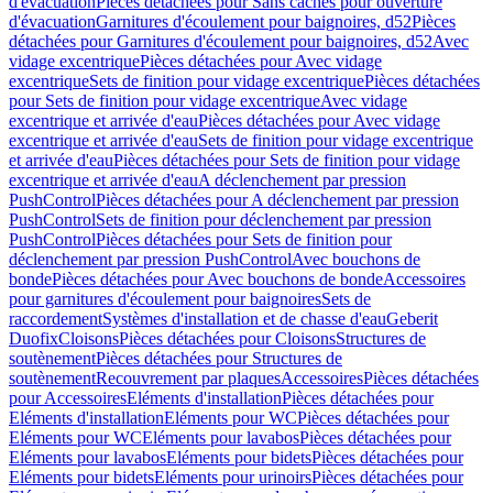
d'évacuation
Pièces détachées pour Sans caches pour ouverture
d'évacuation
Garnitures d'écoulement pour baignoires, d52
Pièces
détachées pour Garnitures d'écoulement pour baignoires, d52
Avec
vidage excentrique
Pièces détachées pour Avec vidage
excentrique
Sets de finition pour vidage excentrique
Pièces détachées
pour Sets de finition pour vidage excentrique
Avec vidage
excentrique et arrivée d'eau
Pièces détachées pour Avec vidage
excentrique et arrivée d'eau
Sets de finition pour vidage excentrique
et arrivée d'eau
Pièces détachées pour Sets de finition pour vidage
excentrique et arrivée d'eau
A déclenchement par pression
PushControl
Pièces détachées pour A déclenchement par pression
PushControl
Sets de finition pour déclenchement par pression
PushControl
Pièces détachées pour Sets de finition pour
déclenchement par pression PushControl
Avec bouchons de
bonde
Pièces détachées pour Avec bouchons de bonde
Accessoires
pour garnitures d'écoulement pour baignoires
Sets de
raccordement
Systèmes d'installation et de chasse d'eau
Geberit
Duofix
Cloisons
Pièces détachées pour Cloisons
Structures de
soutènement
Pièces détachées pour Structures de
soutènement
Recouvrement par plaques
Accessoires
Pièces détachées
pour Accessoires
Eléments d'installation
Pièces détachées pour
Eléments d'installation
Eléments pour WC
Pièces détachées pour
Eléments pour WC
Eléments pour lavabos
Pièces détachées pour
Eléments pour lavabos
Eléments pour bidets
Pièces détachées pour
Eléments pour bidets
Eléments pour urinoirs
Pièces détachées pour