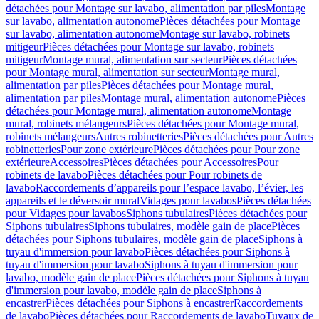
détachées pour Montage sur lavabo, alimentation par piles
Montage
sur lavabo, alimentation autonome
Pièces détachées pour Montage
sur lavabo, alimentation autonome
Montage sur lavabo, robinets
mitigeur
Pièces détachées pour Montage sur lavabo, robinets
mitigeur
Montage mural, alimentation sur secteur
Pièces détachées
pour Montage mural, alimentation sur secteur
Montage mural,
alimentation par piles
Pièces détachées pour Montage mural,
alimentation par piles
Montage mural, alimentation autonome
Pièces
détachées pour Montage mural, alimentation autonome
Montage
mural, robinets mélangeurs
Pièces détachées pour Montage mural,
robinets mélangeurs
Autres robinetteries
Pièces détachées pour Autres
robinetteries
Pour zone extérieure
Pièces détachées pour Pour zone
extérieure
Accessoires
Pièces détachées pour Accessoires
Pour
robinets de lavabo
Pièces détachées pour Pour robinets de
lavabo
Raccordements d’appareils pour l’espace lavabo, l’évier, les
appareils et le déversoir mural
Vidages pour lavabos
Pièces détachées
pour Vidages pour lavabos
Siphons tubulaires
Pièces détachées pour
Siphons tubulaires
Siphons tubulaires, modèle gain de place
Pièces
détachées pour Siphons tubulaires, modèle gain de place
Siphons à
tuyau d'immersion pour lavabo
Pièces détachées pour Siphons à
tuyau d'immersion pour lavabo
Siphons à tuyau d'immersion pour
lavabo, modèle gain de place
Pièces détachées pour Siphons à tuyau
d'immersion pour lavabo, modèle gain de place
Siphons à
encastrer
Pièces détachées pour Siphons à encastrer
Raccordements
de lavabo
Pièces détachées pour Raccordements de lavabo
Tuyaux de