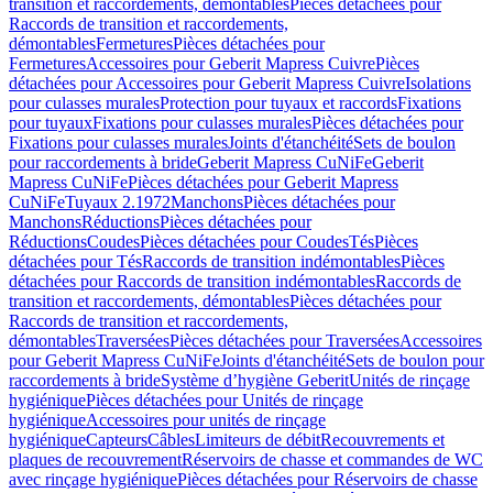
transition et raccordements, démontables
Pièces détachées pour
Raccords de transition et raccordements,
démontables
Fermetures
Pièces détachées pour
Fermetures
Accessoires pour Geberit Mapress Cuivre
Pièces
détachées pour Accessoires pour Geberit Mapress Cuivre
Isolations
pour culasses murales
Protection pour tuyaux et raccords
Fixations
pour tuyaux
Fixations pour culasses murales
Pièces détachées pour
Fixations pour culasses murales
Joints d'étanchéité
Sets de boulon
pour raccordements à bride
Geberit Mapress CuNiFe
Geberit
Mapress CuNiFe
Pièces détachées pour Geberit Mapress
CuNiFe
Tuyaux 2.1972
Manchons
Pièces détachées pour
Manchons
Réductions
Pièces détachées pour
Réductions
Coudes
Pièces détachées pour Coudes
Tés
Pièces
détachées pour Tés
Raccords de transition indémontables
Pièces
détachées pour Raccords de transition indémontables
Raccords de
transition et raccordements, démontables
Pièces détachées pour
Raccords de transition et raccordements,
démontables
Traversées
Pièces détachées pour Traversées
Accessoires
pour Geberit Mapress CuNiFe
Joints d'étanchéité
Sets de boulon pour
raccordements à bride
Système d’hygiène Geberit
Unités de rinçage
hygiénique
Pièces détachées pour Unités de rinçage
hygiénique
Accessoires pour unités de rinçage
hygiénique
Capteurs
Câbles
Limiteurs de débit
Recouvrements et
plaques de recouvrement
Réservoirs de chasse et commandes de WC
avec rinçage hygiénique
Pièces détachées pour Réservoirs de chasse