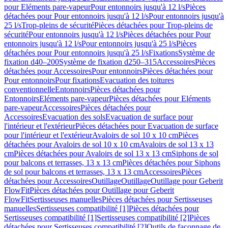
pour Eléments pare-vapeur
Pour entonnoirs jusqu'à 12 l/s
Pièces
détachées pour Pour entonnoirs jusqu'à 12 l/s
Pour entonnoirs jusqu'à
25 l/s
Trop-pleins de sécurité
Pièces détachées pour Trop-pleins de
sécurité
Pour entonnoirs jusqu'à 12 l/s
Pièces détachées pour Pour
entonnoirs jusqu'à 12 l/s
Pour entonnoirs jusqu'à 25 l/s
Pièces
détachées pour Pour entonnoirs jusqu'à 25 l/s
Fixations
Système de
fixation d40–200
Système de fixation d250–315
Accessoires
Pièces
détachées pour Accessoires
Pour entonnoirs
Pièces détachées pour
Pour entonnoirs
Pour fixations
Evacuation des toitures
conventionnelle
Entonnoirs
Pièces détachées pour
Entonnoirs
Eléments pare-vapeur
Pièces détachées pour Eléments
pare-vapeur
Accessoires
Pièces détachées pour
Accessoires
Evacuation des sols
Evacuation de surface pour
l'intérieur et l'extérieur
Pièces détachées pour Evacuation de surface
pour l'intérieur et l'extérieur
Avaloirs de sol 10 x 10 cm
Pièces
détachées pour Avaloirs de sol 10 x 10 cm
Avaloirs de sol 13 x 13
cm
Pièces détachées pour Avaloirs de sol 13 x 13 cm
Siphons de sol
pour balcons et terrasses, 13 x 13 cm
Pièces détachées pour Siphons
de sol pour balcons et terrasses, 13 x 13 cm
Accessoires
Pièces
détachées pour Accessoires
Outillage
Outillage
Outillage pour Geberit
FlowFit
Pièces détachées pour Outillage pour Geberit
FlowFit
Sertisseuses manuelles
Pièces détachées pour Sertisseuses
manuelles
Sertisseuses compatibilité [1]
Pièces détachées pour
Sertisseuses compatibilité [1]
Sertisseuses compatibilité [2]
Pièces
détachées pour Sertisseuses compatibilité [2]
Outils de façonnage de