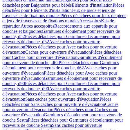
détachées pour Baignoires pour bébés
Eléments d'installation
Pièces
détachées pour Eléments d'installation
Jeux de pieds et jeux de
traverses et de fixations murales
Pièces détachées pour Jeux de pieds
et jeux de traverses et de fixations murales
Accessoires
Kits de
réparation
Autres accessoires
Raccordements aux appareils pour
douches et baignoires
Garnitures d'écoulement pour receveurs de
douche, d52
Pièces détachées pour Garnitures d'écoulement pour
receveurs de douche, d52
Avec caches pour ouverture
d'évacuation
Pièces détachées pour Avec caches pour ouverture
d'évacuation
Caches pour ouverture d'évacuation
Pièces détachées
pour Caches pour ouverture d'évacuation
Garnitures d'écoulement
pour receveurs de douche, d62
Pièces détachées pour Garnitures
d'écoulement pour receveurs de douche, d62
Avec caches pour
ouverture d'évacuation
Pièces détachées pour Avec caches pour
ouverture d'évacuation
Garnitures d'écoulement pour receveurs de
douche, d90
Pièces détachées pour Garnitures d'écoulement pour
receveurs de douche, d90
Avec caches pour ouverture
d'évacuation
Pièces détachées pour Avec caches pour ouverture
d'évacuation
Sans caches pour ouverture d'évacuation
Pièces
détachées pour Sans caches pour ouverture d'évacuation
Caches
pour ouverture d'évacuation
Pièces détachées pour Caches pour
ouverture d'évacuation
Garnitures d'écoulement pour receveurs de
douche Sestra
Pièces détachées pour Garnitures d'écoulement pour
receveurs de douche Sestra
Sans caches pour ouverture