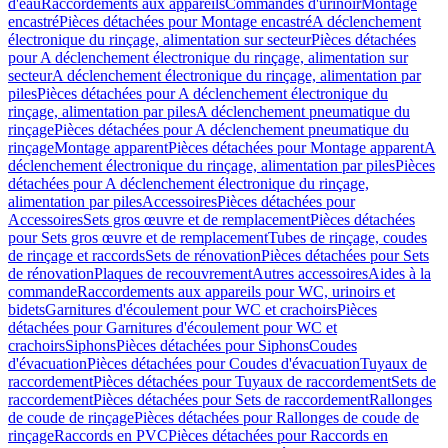
d'eau
Raccordements aux appareils
Commandes d'urinoir
Montage
encastré
Pièces détachées pour Montage encastré
A déclenchement
électronique du rinçage, alimentation sur secteur
Pièces détachées
pour A déclenchement électronique du rinçage, alimentation sur
secteur
A déclenchement électronique du rinçage, alimentation par
piles
Pièces détachées pour A déclenchement électronique du
rinçage, alimentation par piles
A déclenchement pneumatique du
rinçage
Pièces détachées pour A déclenchement pneumatique du
rinçage
Montage apparent
Pièces détachées pour Montage apparent
A
déclenchement électronique du rinçage, alimentation par piles
Pièces
détachées pour A déclenchement électronique du rinçage,
alimentation par piles
Accessoires
Pièces détachées pour
Accessoires
Sets gros œuvre et de remplacement
Pièces détachées
pour Sets gros œuvre et de remplacement
Tubes de rinçage, coudes
de rinçage et raccords
Sets de rénovation
Pièces détachées pour Sets
de rénovation
Plaques de recouvrement
Autres accessoires
Aides à la
commande
Raccordements aux appareils pour WC, urinoirs et
bidets
Garnitures d'écoulement pour WC et crachoirs
Pièces
détachées pour Garnitures d'écoulement pour WC et
crachoirs
Siphons
Pièces détachées pour Siphons
Coudes
d'évacuation
Pièces détachées pour Coudes d'évacuation
Tuyaux de
raccordement
Pièces détachées pour Tuyaux de raccordement
Sets de
raccordement
Pièces détachées pour Sets de raccordement
Rallonges
de coude de rinçage
Pièces détachées pour Rallonges de coude de
rinçage
Raccords en PVC
Pièces détachées pour Raccords en