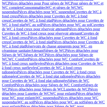
WC
Pièces détachées pour Pour sièges de WC
Pour sièges de WC et
WC complets
Consommables
WC et sièges de WC
WC
suspendus
Pièces détachées pour WC suspendus
Cuvettes de WC à
fond creux
Pièces détachées pour Cuvettes de WC à fond
creux
Cuvettes de WC à fond plat
Pièces détachées pour Cuvettes de
WC à fond plat
WC au sol
Pièces détachées pour WC au sol
Cuvettes
de WC à fond creux pour réservoir attenant
Pièces détachées pour
Cuvettes de WC à fond creux pour réservoir attenant
Cuvettes de
WC à fond creux
Pièces détachées pour Cuvettes de WC à fond
creux
Cuvettes de WC à fond plat
Pièces détachées pour Cuvettes de
WC à fond plat
Réservoirs de chasse apparents pour WC, en
céramique sanitaire
Attenant
Sièges de WC
Pièces détachées pour
Sièges de WC
Sièges de WC
Pièces détachées pour Sièges de
WC
WC Comfort
Pièces détachées pour WC Comfort
Cuvettes de
WC à fond creux surélevées
Pièces détachées pour Cuvettes de WC
à fond creux surélevées
Cuvettes de WC à fond creux
rallongées
Pièces détachées pour Cuvettes de WC à fond creux
rallongées
Cuvettes de WC à fond plat rallongées
Pièces détachées
pour Cuvettes de WC à fond plat rallongées
Sièges de WC
Comfort
Pièces détachées pour Sièges de WC Comfort
Sièges de
WC
Pièces détachées pour Sièges de WC
Lunettes de WC
Pièces
détachées pour Lunettes de WC
WC pour enfants
Pièces détachées
pour WC pour enfants
WC suspendus
Pièces détachées pour WC
suspendus
WC au sol
Pièces détachées pour WC au sol
Sièges de WC
pour enfants
Pièces détachées pour Sièges de WC pour