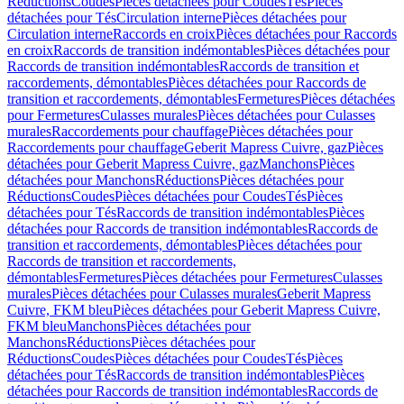
Réductions
Coudes
Pièces détachées pour Coudes
Tés
Pièces
détachées pour Tés
Circulation interne
Pièces détachées pour
Circulation interne
Raccords en croix
Pièces détachées pour Raccords
en croix
Raccords de transition indémontables
Pièces détachées pour
Raccords de transition indémontables
Raccords de transition et
raccordements, démontables
Pièces détachées pour Raccords de
transition et raccordements, démontables
Fermetures
Pièces détachées
pour Fermetures
Culasses murales
Pièces détachées pour Culasses
murales
Raccordements pour chauffage
Pièces détachées pour
Raccordements pour chauffage
Geberit Mapress Cuivre, gaz
Pièces
détachées pour Geberit Mapress Cuivre, gaz
Manchons
Pièces
détachées pour Manchons
Réductions
Pièces détachées pour
Réductions
Coudes
Pièces détachées pour Coudes
Tés
Pièces
détachées pour Tés
Raccords de transition indémontables
Pièces
détachées pour Raccords de transition indémontables
Raccords de
transition et raccordements, démontables
Pièces détachées pour
Raccords de transition et raccordements,
démontables
Fermetures
Pièces détachées pour Fermetures
Culasses
murales
Pièces détachées pour Culasses murales
Geberit Mapress
Cuivre, FKM bleu
Pièces détachées pour Geberit Mapress Cuivre,
FKM bleu
Manchons
Pièces détachées pour
Manchons
Réductions
Pièces détachées pour
Réductions
Coudes
Pièces détachées pour Coudes
Tés
Pièces
détachées pour Tés
Raccords de transition indémontables
Pièces
détachées pour Raccords de transition indémontables
Raccords de