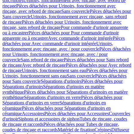
sol
Urinoirs
Urinoirs, fonctionnement avec rinçage, avec rebord de
rinçage
Pièces détachées pour Urinoirs, fonctionnement avec
rinçage, avec rebord de rinçage
Sans couvercle
Pièces détachées pour
Sans couvercle
Urinoirs, fonctionnement avec rinçage, sans rebord
de rinçage
Pièces détachées pour Urinoirs, fonctionnement avec
rinçage, sans rebord de rinçage
Pour commande d'urinoir apparente
ou à encastrer
Pièces détachées pour Pour commande d'urinoir
apparente ou à encastrer
Avec commande d'urinoir intégrée
Pièces
détachées pour Avec commande d'urinoir intégrée
Urinoirs,
fonctionnement avec rinçage, avec / pour couvercle
Pièces détachées
pour Urinoirs, fonctionnement avec rinçage, avec / pour
couvercle
Sans rebord de rinçage
Pièces détachées pour Sans rebord
de rinçage
Avec rebord de rinçage
Pièces détachées pour Avec rebord
de rinçage
Urinoirs, fonctionnement sans eau
Pièces détachées pour
Urinoirs, fonctionnement sans eau
Sans couvercle
Pièces détachées
pour Sans couvercle
Séparations d'urinoirs
Pièces détachées pour
Séparations d'urinoirs
Séparations d'urinoirs en matière
synthétique
Pièces détachées pour Séparations d'urinoirs en matière
synthétique
Séparations d'urinoirs en verre
Pièces détachées pour
Séparations d'urinoirs en verre
Séparations d'urinoirs en
céramique
Pièces détachées pour Séparations d'urinoirs en
céramique
Accessoires
Pièces détachées pour Accessoires
Couvercles
d'urinoir
Siphons et accessoires de siphon
Tubes de rinçage, coudes
de rinçage et raccords
Pièces détachées pour Tubes de rinçage,
coudes de rinçage et raccords
Matériel de fixation
Crépines
Diffuseur