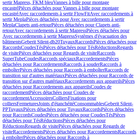
sertir Mapress, FKM bleu
Vannes à bille pour montage
encastré
Pièces détachées pour Vannes à bille pour montage
encastré
Avec raccordements à sertir FlowFit
Avec raccordements à
sertir Mepla
Pièces détachées pour Avec raccordements à sertir
Mepla
Clapets anti-retour
Pièces détachées pour Clapets anti-
retour
Avec raccordements à sertir Mapress
Pièces détachées pour
Avec raccordements à sertir Mapress
Systèmes d'évacuation des
bâtiments
Geberit Silent-db20
Tuyaux
Raccords
Pièces détachées pour
Raccords
Coudes
Tés
Pièces détachées pour Tés
Réductions
Regards
de visite
Pièces détachées pour Regards de visite
Raccords
SuperTube
Coudes
Raccords spéciaux
Raccordements
Pièces
détachées pour Raccordements
Raccords à souder
Raccords à
emboîter
Pièces détachées pour Raccords à emboîter
Raccords de
transition sur d'autres matériaux
Pièces détachées pour Raccords de
transition sur d'autres matériaux
Raccordements aux appareils
Pièces
détachées pour Raccordements aux appareils
Coudes de
raccordement
Pièces détachées pour Coudes de
raccordement
Accessoires
Colliers
Fixations pour
colliers
Fermetures
Joints d'étanchéité
Consommables
Geberit Silent-
PP
Tuyaux
Pièces détachées pour Tuyaux
Raccords
Pièces détachées
pour Raccords
Coudes
Pièces détachées pour Coudes
Tés
Pièces
détachées pour Tés
Réductions
Pièces détachées pour
Réductions
Regards de visite
Pièces détachées pour Regards de
visite
Raccordements
Pièces détachées pour Raccordements
Raccords
à emboîter
Pièces détachées pour Raccords à