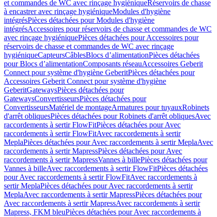
et commandes de WC avec rinçage hygiénique
Réservoirs de chasse
à encastrer avec rinçage hygiénique
Modules d'hygiène
intégrés
Pièces détachées pour Modules d'hygiène
intégrés
Accessoires pour réservoirs de chasse et commandes de WC
avec rinçage hygiénique
Pièces détachées pour Accessoires pour
réservoirs de chasse et commandes de WC avec rinçage
hygiénique
Capteurs
Câbles
Blocs d’alimentation
Pièces détachées
pour Blocs d’alimentation
Composants réseau
Accessoires Geberit
Connect pour système d'hygiène Geberit
Pièces détachées pour
Accessoires Geberit Connect pour système d'hygiène
Geberit
Gateways
Pièces détachées pour
Gateways
Convertisseurs
Pièces détachées pour
Convertisseurs
Matériel de montage
Armatures pour tuyaux
Robinets
d'arrêt obliques
Pièces détachées pour Robinets d'arrêt obliques
Avec
raccordements à sertir FlowFit
Pièces détachées pour Avec
raccordements à sertir FlowFit
Avec raccordements à sertir
Mepla
Pièces détachées pour Avec raccordements à sertir Mepla
Avec
raccordements à sertir Mapress
Pièces détachées pour Avec
raccordements à sertir Mapress
Vannes à bille
Pièces détachées pour
Vannes à bille
Avec raccordements à sertir FlowFit
Pièces détachées
pour Avec raccordements à sertir FlowFit
Avec raccordements à
sertir Mepla
Pièces détachées pour Avec raccordements à sertir
Mepla
Avec raccordements à sertir Mapress
Pièces détachées pour
Avec raccordements à sertir Mapress
Avec raccordements à sertir
Mapress, FKM bleu
Pièces détachées pour Avec raccordements à