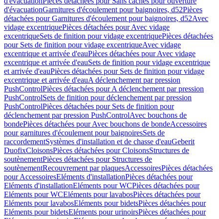
d'évacuation
Pièces détachées pour Sans caches pour ouverture
d'évacuation
Garnitures d'écoulement pour baignoires, d52
Pièces
détachées pour Garnitures d'écoulement pour baignoires, d52
Avec
vidage excentrique
Pièces détachées pour Avec vidage
excentrique
Sets de finition pour vidage excentrique
Pièces détachées
pour Sets de finition pour vidage excentrique
Avec vidage
excentrique et arrivée d'eau
Pièces détachées pour Avec vidage
excentrique et arrivée d'eau
Sets de finition pour vidage excentrique
et arrivée d'eau
Pièces détachées pour Sets de finition pour vidage
excentrique et arrivée d'eau
A déclenchement par pression
PushControl
Pièces détachées pour A déclenchement par pression
PushControl
Sets de finition pour déclenchement par pression
PushControl
Pièces détachées pour Sets de finition pour
déclenchement par pression PushControl
Avec bouchons de
bonde
Pièces détachées pour Avec bouchons de bonde
Accessoires
pour garnitures d'écoulement pour baignoires
Sets de
raccordement
Systèmes d'installation et de chasse d'eau
Geberit
Duofix
Cloisons
Pièces détachées pour Cloisons
Structures de
soutènement
Pièces détachées pour Structures de
soutènement
Recouvrement par plaques
Accessoires
Pièces détachées
pour Accessoires
Eléments d'installation
Pièces détachées pour
Eléments d'installation
Eléments pour WC
Pièces détachées pour
Eléments pour WC
Eléments pour lavabos
Pièces détachées pour
Eléments pour lavabos
Eléments pour bidets
Pièces détachées pour
Eléments pour bidets
Eléments pour urinoirs
Pièces détachées pour