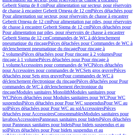
Geberit Sigma de 8 cm
Pour alimentation sur secteur, pour réservoirs
de chasse à encastrer Geberit Omega de 12 cm
Pièces détachées pour
Pour alimentation sur secteur, pour réservoirs de chasse à encastrer
Geberit Omega de 12 cm
Pour alimentation par piles, pour réservoirs
de chasse à encastrer Geberit Sigma de 12 cm
Pièces détachées pour
Pour alimentation par piles, pour réservoirs de chasse à encastrer
Geberit Sigma de 12 cm
Commandes de WC à déclenchement
pneumatique du rinçage
Pièces détachées pour Commandes de WC à
déclenchement pneumatique du rinçage
Pour rinçage à
2 volumes
Pièces détachées pour Pour rinçage à 2 volumes
Pour
rinçage à 1 volume
Pièces détachées pour Pour rinçage à
1 volume
Accessoires pour commandes de WC
Pièces détachées
pour Accessoires pour commandes de WC
Sets gros œuvre
Pièces
détachées pour Sets gros œuvre
Pour commandes de WC à
déclenchement électronique du rinçage
Pièces détachées pour Pour
commandes de WC à déclenchement électronique du
rinçage
Modules sanitaires Monolith
Modules sanitaires pour
WC
Pièces détachées pour Modules sanitaires pour WC
Pour WC
suspendus
Pièces détachées pour Pour WC suspendus
Pour WC au
sol
Pièces détachées pour Pour WC au sol
Accessoires
Pièces
détachées pour Accessoires
Consommables
Modules sanitaires pour
lavabos
Accessoires
Panneaux sanitaires pour bidets
Pièces détachées
pour Panneaux sanitaires pour bidets
Pour bidets suspendus et au
sol
Pièces détachées pour Pour bidets suspendus et au