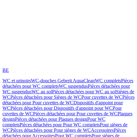
BE
WC et urinoirs
WC-douches Geberit AquaClean
WC complets
Pièces
détachées pour WC complets
WC suspendus
Pièces détachées pour
WC suspendus
WC au sol
Pièces détachées pour WC au sol
Sièges de
WC
Pièces détachées pour Sièges de WC
Pour cuvettes de WC
Pièces
détachées pour Pour cuvettes de WC
Dispositifs d'appoint pour
WC
Pièces détachées pour Dispositifs d'appoint pour WC
Pour
cuvettes de WC
Pièces détachées pour Pour cuvettes de WC
Plaques
design
Pièces détachées pour Plaques design
Pour WC
complets
Pièces détachées pour Pour WC complets
Pour sièges de
WC
Pièces détachées pour Pour sièges de WC
Accessoires
Pièces
détachées pour Accessoires
Pour WC complets
Pour sièges de