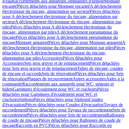
d'eau
Raccordements aux appareils
Commandes d'urinoir
Montage
encastré
Pièces détachées pour Montage encastré
A déclenchement
électronique du rinçage, alimentation sur secteur
Pièces détachées
pour A déclenchement électronique du rinçage, alimentation sur
secteur
A déclenchement électronique du rinçage, alimentation par
piles
Pièces détachées pour A déclenchement électronique du
rinçage, alimentation par piles
A déclenchement pneumatique du
rinçage
Pièces détachées pour A déclenchement pneumatique du
rinçage
Montage apparent
Pièces détachées pour Montage apparent
A
déclenchement électronique du rinçage, alimentation par piles
Pièces
détachées pour A déclenchement électronique du rinçage,
alimentation par piles
Accessoires
Pièces détachées pour
Accessoires
Sets gros œuvre et de remplacement
Pièces détachées
pour Sets gros œuvre et de remplacement
Tubes de rinçage, coudes
de rinçage et raccords
Sets de rénovation
Pièces détachées pour Sets
de rénovation
Plaques de recouvrement
Autres accessoires
Aides à la
commande
Raccordements aux appareils pour WC, urinoirs et
bidets
Garnitures d'écoulement pour WC et crachoirs
Pièces
détachées pour Garnitures d'écoulement pour WC et
crachoirs
Siphons
Pièces détachées pour Siphons
Coudes
d'évacuation
Pièces détachées pour Coudes d'évacuation
Tuyaux de
raccordement
Pièces détachées pour Tuyaux de raccordement
Sets de
raccordement
Pièces détachées pour Sets de raccordement
Rallonges
de coude de rinçage
Pièces détachées pour Rallonges de coude de
rinçage
Raccords en PVC
Pièces détachées pour Raccords en