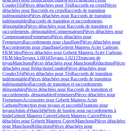
Coudes
Tés
Pièces détachées pour Tés
Raccords en croix
Pièces
détachées pour Raccords en croix
Raccords de transition
indémontables
Pièces détachées pour Raccords de transition
indémontables
Raccords de transition et raccordements,
démontables
Pièces détachées pour Raccords de transition et
raccordements, démontables
Compensateurs
Pièces détachées pour
Compensateurs
Fermetures
Pièces détachées pour
Fermetures
Raccordements pour chauffage
Pièces détachées pour
Raccordements pour chauffage
Geberit Mapress Acier Carbone,
FKM bleu
Pièces détachées pour Geberit Mapress Acier Carbone,
FKM bleu
Tuyaux 1.0034
Tuyaux 1.0215
Tronçons de
tuyau
Manchons
Pièces détachées pour Manchons
Réductions
Pièces
détachées pour Réductions
Coudes
Pièces détachées pour
Coudes
Tés
Pièces détachées pour Tés
Raccords de transition
indémontables
Pièces détachées pour Raccords de transition
indémontables
Raccords de transition et raccordements,
démontables
Pièces détachées pour Raccords de transition et
raccordements, démontables
Fermetures
Pièces détachées pour
Fermetures
Accessoires pour Geberit Mapress Acier
Carbone
Protection pour tuyaux et raccords
Fixations pour
tuyaux
Joints d'étanchéité
Sets de boulon pour raccordements à
bride
Geberit Mapress Cuivre
Geberit Mapress Cuivre
Pièces
détachées pour Geberit Mapress Cuivre
Manchons
Pièces détachées
pour Manchons
Réductions
Pièces détachées pour