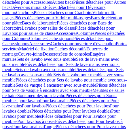
détachées pour Accessoires
Autres bacs
Pièces détachées pour Autres
bacs
Déversoirs muraux
Pièces détachées pour Déversoirs
muraux
Crachoirs
Pièces détachées pour Crachoirs
Vidoir multi-
usages
Pièces détachées pour Vidoir multi-usages
Bacs de rétention
pour plâtre
Bacs de laboratoire
Pièces détachées pour Bacs de
laboratoire
Lavabos pour salles de classe
Pièces détachées pour
Lavabos pour salles de classe
Accessoires
Colonnes
Pièces détachées
pour Colonnes
Colonnes
Cache-siphons
Pièces détachées pour
Cache-siphons
Accessoires
Caches pour ouverture d'évacuation
Porte-
serviettes
Matériel de fixation
Caches décoratifs
Equerres de
montage
Couvre-joints
Dosserets
Sets de consoles
Etagères
murales
Sets de lavabo avec sous-meuble
Sets de lave-mains avec
sous-meuble
Pièces détachées pour Sets de lave-mains avec sous-
meuble
Sets de lavabo avec sous-meuble
Pièces détachées pour Sets
de lavabo avec sous-meuble
Sets de lavabo pour meuble avec sous-
meuble
Pièces détachées pour Sets de lavabo pour meuble avec sous-
meuble
Sets de vasque à encastrer avec sous-meuble
Pièces détachées
pour Sets de vasque à encastrer avec sous-meuble
Meubles de salles
de bains
Sous-meubles pour lavabo
Pièces détachées pour Sous-
meubles pour lavabo
Pour lave-mains
Pièces détachées pour Pour
lave-mains
Pour lavabos
Pièces détachées pour Pour lavabos
Pour
lavabos doubles
Pièces détachées pour Pour lavabos doubles
Pour
lavabos pour meubles
Pièces détachées pour Pour lavabos pour
meubles
Pour lavabos à poser
Pièces détachées pour Pour lavabos à
poser
Pour lave-mains d'angle
Pièces détachées pour Pour lave-mains