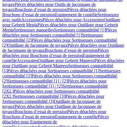
tuyaux
Pièces détachées pour Outils de façonnage de
tuyaux
Bouchons d’essai de pression
Pièces détachées pour
Bouchons d’essai de pression
Equipement de contrôle
Sertisseuses
avec outils
Accessoires
Pièces détachées pour Accessoires
Outillage
pour Geberit Mepla
Pièces détachées pour Outillage pour Geberit
Mepla
Sertisseuses manuelles
Sertisseuses compatibilité [1]
Pièces
détachées pour Sertisseuses compatibilité [1]
Sertisseuses
compatibilité [2]
Pièces détachées pour Sertisseuses compatibilité
[2]
Outillage de façonnage de tuyaux
Pièces détachées pour Outillage
de façonnage de tuyaux
Bouchons d’essai de pression
Pièces
détachées pour Bouchons d’essai de pression
Equipement de
contrôle
Accessoires
Outillage pour Geberit Mapress
Pièces détachées
pour Outillage pour Geberit Mapress
Sertisseuses compatibilité
[1]
Pièces détachées pour Sertisseuses compatibilité [1]
Sertisseuses
compatibilité [2]
Pièces détachées pour Sertisseuses compatibilité
[2]
Sertisseuses compatibilité [1] / [2]
Pièces détachées pour
Sertisseuses compatibilité [1] / [2]
Sertisseuses compatibilité
[2XL]
Pièces détachées pour Sertisseuses compatibilité
[2XL]
Sertisseuses compatibilité [3]
Pièces détachées pour
Sertisseuses compatibilité [3]
Outillage de façonnage de
tuyaux
Pièces détachées pour Outillage de façonnage de
tuyaux
Bouchons d’essai de pression
Pièces détachées pour
Bouchons d’essai de pression
Equipement de contrôle
Pièces
détachées pour Equipement de
contrôle
Accessoires
Sertisseuses
Pièces détachées pour