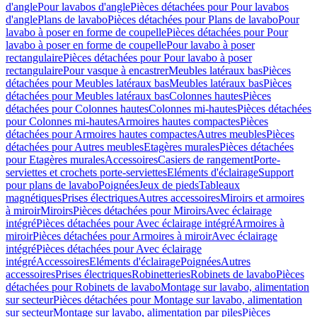
d'angle
Pour lavabos d'angle
Pièces détachées pour Pour lavabos
d'angle
Plans de lavabo
Pièces détachées pour Plans de lavabo
Pour
lavabo à poser en forme de coupelle
Pièces détachées pour Pour
lavabo à poser en forme de coupelle
Pour lavabo à poser
rectangulaire
Pièces détachées pour Pour lavabo à poser
rectangulaire
Pour vasque à encastrer
Meubles latéraux bas
Pièces
détachées pour Meubles latéraux bas
Meubles latéraux bas
Pièces
détachées pour Meubles latéraux bas
Colonnes hautes
Pièces
détachées pour Colonnes hautes
Colonnes mi-hautes
Pièces détachées
pour Colonnes mi-hautes
Armoires hautes compactes
Pièces
détachées pour Armoires hautes compactes
Autres meubles
Pièces
détachées pour Autres meubles
Etagères murales
Pièces détachées
pour Etagères murales
Accessoires
Casiers de rangement
Porte-
serviettes et crochets porte-serviettes
Eléments d'éclairage
Support
pour plans de lavabo
Poignées
Jeux de pieds
Tableaux
magnétiques
Prises électriques
Autres accessoires
Miroirs et armoires
à miroir
Miroirs
Pièces détachées pour Miroirs
Avec éclairage
intégré
Pièces détachées pour Avec éclairage intégré
Armoires à
miroir
Pièces détachées pour Armoires à miroir
Avec éclairage
intégré
Pièces détachées pour Avec éclairage
intégré
Accessoires
Eléments d'éclairage
Poignées
Autres
accessoires
Prises électriques
Robinetteries
Robinets de lavabo
Pièces
détachées pour Robinets de lavabo
Montage sur lavabo, alimentation
sur secteur
Pièces détachées pour Montage sur lavabo, alimentation
sur secteur
Montage sur lavabo, alimentation par piles
Pièces