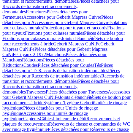
transition et raccordements, démontables
Pièces détachées pour
Raccords de transition et raccordements,
démontables
Fermetures
Pièces détachées pour
Fermetures
Accessoires pour Geberit Mapress Cuivre
Pièces
détachées pour Accessoires pour Geberit Mapress Cuivre
Isolations
pour culasses murales
Protection pour tuyaux et raccords
Fixations
pour tuyaux
Fixations pour culasses murales
Pièces détachées pour
Fixations pour culasses murales
Joints d'étanchéité
Sets de boulon
pour raccordements à bride
Geberit Mapress CuNiFe
Geberit
Mapress CuNiFe
Pièces détachées pour Geberit Mapress
CuNiFe
Tuyaux 2.1972
Manchons
Pièces détachées pour
Manchons
Réductions
Pièces détachées pour
Réductions
Coudes
Pièces détachées pour Coudes
Tés
Pièces
détachées pour Tés
Raccords de transition indémontables
Pièces
détachées pour Raccords de transition indémontables
Raccords de
transition et raccordements, démontables
Pièces détachées pour
Raccords de transition et raccordements,
démontables
Traversées
Pièces détachées pour Traversées
Accessoires
pour Geberit Mapress CuNiFe
Joints d'étanchéité
Sets de boulon pour
raccordements à bride
Système d’hygiène Geberit
Unités de rinçage
hygiénique
Pièces détachées pour Unités de rinçage
hygiénique
Accessoires pour unités de rinçage
hygiénique
Capteurs
Câbles
Limiteurs de débit
Recouvrements et
plaques de recouvrement
Réservoirs de chasse et commandes de WC
avec rinçage hygiénique
Pièces détachées pour Réservoirs de chasse