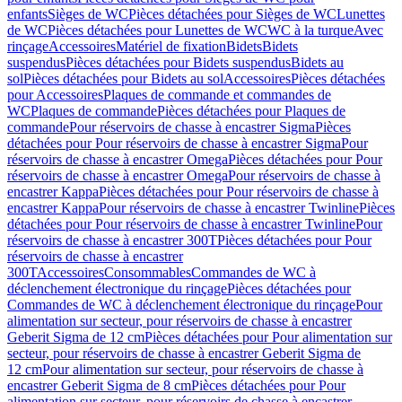
enfants
Sièges de WC
Pièces détachées pour Sièges de WC
Lunettes
de WC
Pièces détachées pour Lunettes de WC
WC à la turque
Avec
rinçage
Accessoires
Matériel de fixation
Bidets
Bidets
suspendus
Pièces détachées pour Bidets suspendus
Bidets au
sol
Pièces détachées pour Bidets au sol
Accessoires
Pièces détachées
pour Accessoires
Plaques de commande et commandes de
WC
Plaques de commande
Pièces détachées pour Plaques de
commande
Pour réservoirs de chasse à encastrer Sigma
Pièces
détachées pour Pour réservoirs de chasse à encastrer Sigma
Pour
réservoirs de chasse à encastrer Omega
Pièces détachées pour Pour
réservoirs de chasse à encastrer Omega
Pour réservoirs de chasse à
encastrer Kappa
Pièces détachées pour Pour réservoirs de chasse à
encastrer Kappa
Pour réservoirs de chasse à encastrer Twinline
Pièces
détachées pour Pour réservoirs de chasse à encastrer Twinline
Pour
réservoirs de chasse à encastrer 300T
Pièces détachées pour Pour
réservoirs de chasse à encastrer
300T
Accessoires
Consommables
Commandes de WC à
déclenchement électronique du rinçage
Pièces détachées pour
Commandes de WC à déclenchement électronique du rinçage
Pour
alimentation sur secteur, pour réservoirs de chasse à encastrer
Geberit Sigma de 12 cm
Pièces détachées pour Pour alimentation sur
secteur, pour réservoirs de chasse à encastrer Geberit Sigma de
12 cm
Pour alimentation sur secteur, pour réservoirs de chasse à
encastrer Geberit Sigma de 8 cm
Pièces détachées pour Pour
alimentation sur secteur, pour réservoirs de chasse à encastrer