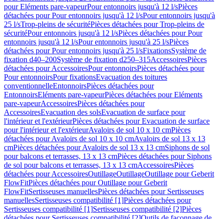
pour Eléments pare-vapeur
Pour entonnoirs jusqu'à 12 l/s
Pièces
détachées pour Pour entonnoirs jusqu'à 12 l/s
Pour entonnoirs jusqu'à
25 l/s
Trop-pleins de sécurité
Pièces détachées pour Trop-pleins de
sécurité
Pour entonnoirs jusqu'à 12 l/s
Pièces détachées pour Pour
entonnoirs jusqu'à 12 l/s
Pour entonnoirs jusqu'à 25 l/s
Pièces
détachées pour Pour entonnoirs jusqu'à 25 l/s
Fixations
Système de
fixation d40–200
Système de fixation d250–315
Accessoires
Pièces
détachées pour Accessoires
Pour entonnoirs
Pièces détachées pour
Pour entonnoirs
Pour fixations
Evacuation des toitures
conventionnelle
Entonnoirs
Pièces détachées pour
Entonnoirs
Eléments pare-vapeur
Pièces détachées pour Eléments
pare-vapeur
Accessoires
Pièces détachées pour
Accessoires
Evacuation des sols
Evacuation de surface pour
l'intérieur et l'extérieur
Pièces détachées pour Evacuation de surface
pour l'intérieur et l'extérieur
Avaloirs de sol 10 x 10 cm
Pièces
détachées pour Avaloirs de sol 10 x 10 cm
Avaloirs de sol 13 x 13
cm
Pièces détachées pour Avaloirs de sol 13 x 13 cm
Siphons de sol
pour balcons et terrasses, 13 x 13 cm
Pièces détachées pour Siphons
de sol pour balcons et terrasses, 13 x 13 cm
Accessoires
Pièces
détachées pour Accessoires
Outillage
Outillage
Outillage pour Geberit
FlowFit
Pièces détachées pour Outillage pour Geberit
FlowFit
Sertisseuses manuelles
Pièces détachées pour Sertisseuses
manuelles
Sertisseuses compatibilité [1]
Pièces détachées pour
Sertisseuses compatibilité [1]
Sertisseuses compatibilité [2]
Pièces
détachées pour Sertisseuses compatibilité [2]
Outils de façonnage de