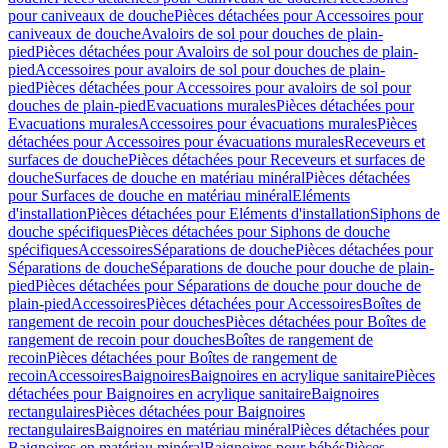
pour caniveaux de douche
Pièces détachées pour Accessoires pour
caniveaux de douche
Avaloirs de sol pour douches de plain-
pied
Pièces détachées pour Avaloirs de sol pour douches de plain-
pied
Accessoires pour avaloirs de sol pour douches de plain-
pied
Pièces détachées pour Accessoires pour avaloirs de sol pour
douches de plain-pied
Evacuations murales
Pièces détachées pour
Evacuations murales
Accessoires pour évacuations murales
Pièces
détachées pour Accessoires pour évacuations murales
Receveurs et
surfaces de douche
Pièces détachées pour Receveurs et surfaces de
douche
Surfaces de douche en matériau minéral
Pièces détachées
pour Surfaces de douche en matériau minéral
Eléments
d'installation
Pièces détachées pour Eléments d'installation
Siphons de
douche spécifiques
Pièces détachées pour Siphons de douche
spécifiques
Accessoires
Séparations de douche
Pièces détachées pour
Séparations de douche
Séparations de douche pour douche de plain-
pied
Pièces détachées pour Séparations de douche pour douche de
plain-pied
Accessoires
Pièces détachées pour Accessoires
Boîtes de
rangement de recoin pour douches
Pièces détachées pour Boîtes de
rangement de recoin pour douches
Boîtes de rangement de
recoin
Pièces détachées pour Boîtes de rangement de
recoin
Accessoires
Baignoires
Baignoires en acrylique sanitaire
Pièces
détachées pour Baignoires en acrylique sanitaire
Baignoires
rectangulaires
Pièces détachées pour Baignoires
rectangulaires
Baignoires en matériau minéral
Pièces détachées pour
Baignoires en matériau minéral
Baignoires pour bébés
Pièces