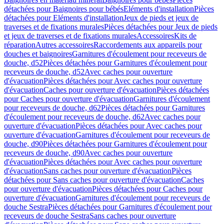
détachées pour Baignoires pour bébés
Eléments d'installation
Pièces
détachées pour Eléments d'installation
Jeux de pieds et jeux de
traverses et de fixations murales
Pièces détachées pour Jeux de pieds
et jeux de traverses et de fixations murales
Accessoires
Kits de
réparation
Autres accessoires
Raccordements aux appareils pour
douches et baignoires
Garnitures d'écoulement pour receveurs de
douche, d52
Pièces détachées pour Garnitures d'écoulement pour
receveurs de douche, d52
Avec caches pour ouverture
d'évacuation
Pièces détachées pour Avec caches pour ouverture
d'évacuation
Caches pour ouverture d'évacuation
Pièces détachées
pour Caches pour ouverture d'évacuation
Garnitures d'écoulement
pour receveurs de douche, d62
Pièces détachées pour Garnitures
d'écoulement pour receveurs de douche, d62
Avec caches pour
ouverture d'évacuation
Pièces détachées pour Avec caches pour
ouverture d'évacuation
Garnitures d'écoulement pour receveurs de
douche, d90
Pièces détachées pour Garnitures d'écoulement pour
receveurs de douche, d90
Avec caches pour ouverture
d'évacuation
Pièces détachées pour Avec caches pour ouverture
d'évacuation
Sans caches pour ouverture d'évacuation
Pièces
détachées pour Sans caches pour ouverture d'évacuation
Caches
pour ouverture d'évacuation
Pièces détachées pour Caches pour
ouverture d'évacuation
Garnitures d'écoulement pour receveurs de
douche Sestra
Pièces détachées pour Garnitures d'écoulement pour
receveurs de douche Sestra
Sans caches pour ouverture