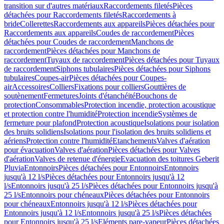
transition sur d'autres matériaux
Raccordements filetés
Pièces
détachées pour Raccordements filetés
Raccordements à
bride
Collerettes
Raccordements aux appareils
Pièces détachées pour
Raccordements aux appareils
Coudes de raccordement
Pièces
détachées pour Coudes de raccordement
Manchons de
raccordement
Pièces détachées pour Manchons de
raccordement
Tuyaux de raccordement
Pièces détachées pour Tuyaux
de raccordement
Siphons tubulaires
Pièces détachées pour Siphons
tubulaires
Coupes-air
Pièces détachées pour Coupes-
air
Accessoires
Colliers
Fixations pour colliers
Gouttières de
soutènement
Fermetures
Joints d'étanchéité
Bouchons de
protection
Consommables
Protection incendie, protection acoustique
et protection contre l'humidité
Protection incendie
Systèmes de
fermeture pour plafond
Protection acoustique
Isolations pour isolation
des bruits solidiens
Isolations pour l'isolation des bruits solidiens et
aériens
Protection contre l'humidité
Etanchements
Valves d'aération
pour évacuation
Valves d'aération
Pièces détachées pour Valves
d'aération
Valves de retenue d'énergie
Evacuation des toitures Geberit
Pluvia
Entonnoirs
Pièces détachées pour Entonnoirs
Entonnoirs
jusqu'à 12 l/s
Pièces détachées pour Entonnoirs jusqu'à 12
l/s
Entonnoirs jusqu'à 25 l/s
Pièces détachées pour Entonnoirs jusqu'à
25 l/s
Entonnoirs pour chéneaux
Pièces détachées pour Entonnoirs
pour chéneaux
Entonnoirs jusqu'à 12 l/s
Pièces détachées pour
Entonnoirs jusqu'à 12 l/s
Entonnoirs jusqu'à 25 l/s
Pièces détachées
pour Entonnoirs jusqu'à 25 l/s
Eléments pare-vapeur
Pièces détachées