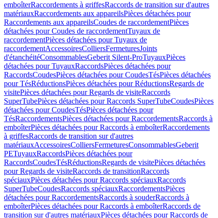
emboîter
Raccordements à griffes
Raccords de transition sur d'autres
matériaux
Raccordements aux appareils
Pièces détachées pour
Raccordements aux appareils
Coudes de raccordement
Pièces
détachées pour Coudes de raccordement
Tuyaux de
raccordement
Pièces détachées pour Tuyaux de
raccordement
Accessoires
Colliers
Fermetures
Joints
d'étanchéité
Consommables
Geberit Silent-Pro
Tuyaux
Pièces
détachées pour Tuyaux
Raccords
Pièces détachées pour
Raccords
Coudes
Pièces détachées pour Coudes
Tés
Pièces détachées
pour Tés
Réductions
Pièces détachées pour Réductions
Regards de
visite
Pièces détachées pour Regards de visite
Raccords
SuperTube
Pièces détachées pour Raccords SuperTube
Coudes
Pièces
détachées pour Coudes
Tés
Pièces détachées pour
Tés
Raccordements
Pièces détachées pour Raccordements
Raccords à
emboîter
Pièces détachées pour Raccords à emboîter
Raccordements
à griffes
Raccords de transition sur d'autres
matériaux
Accessoires
Colliers
Fermetures
Consommables
Geberit
PE
Tuyaux
Raccords
Pièces détachées pour
Raccords
Coudes
Tés
Réductions
Regards de visite
Pièces détachées
pour Regards de visite
Raccords de transition
Raccords
spéciaux
Pièces détachées pour Raccords spéciaux
Raccords
SuperTube
Coudes
Raccords spéciaux
Raccordements
Pièces
détachées pour Raccordements
Raccords à souder
Raccords à
emboîter
Pièces détachées pour Raccords à emboîter
Raccords de
transition sur d'autres matériaux
Pièces détachées pour Raccords de