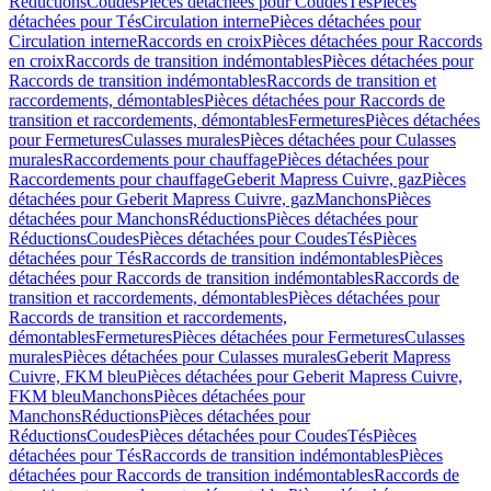
Réductions
Coudes
Pièces détachées pour Coudes
Tés
Pièces
détachées pour Tés
Circulation interne
Pièces détachées pour
Circulation interne
Raccords en croix
Pièces détachées pour Raccords
en croix
Raccords de transition indémontables
Pièces détachées pour
Raccords de transition indémontables
Raccords de transition et
raccordements, démontables
Pièces détachées pour Raccords de
transition et raccordements, démontables
Fermetures
Pièces détachées
pour Fermetures
Culasses murales
Pièces détachées pour Culasses
murales
Raccordements pour chauffage
Pièces détachées pour
Raccordements pour chauffage
Geberit Mapress Cuivre, gaz
Pièces
détachées pour Geberit Mapress Cuivre, gaz
Manchons
Pièces
détachées pour Manchons
Réductions
Pièces détachées pour
Réductions
Coudes
Pièces détachées pour Coudes
Tés
Pièces
détachées pour Tés
Raccords de transition indémontables
Pièces
détachées pour Raccords de transition indémontables
Raccords de
transition et raccordements, démontables
Pièces détachées pour
Raccords de transition et raccordements,
démontables
Fermetures
Pièces détachées pour Fermetures
Culasses
murales
Pièces détachées pour Culasses murales
Geberit Mapress
Cuivre, FKM bleu
Pièces détachées pour Geberit Mapress Cuivre,
FKM bleu
Manchons
Pièces détachées pour
Manchons
Réductions
Pièces détachées pour
Réductions
Coudes
Pièces détachées pour Coudes
Tés
Pièces
détachées pour Tés
Raccords de transition indémontables
Pièces
détachées pour Raccords de transition indémontables
Raccords de