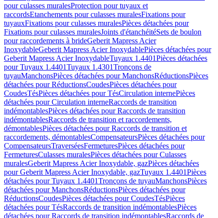
pour culasses murales
Protection pour tuyaux et
raccords
Etanchements pour culasses murales
Fixations pour
tuyaux
Fixations pour culasses murales
Pièces détachées pour
Fixations pour culasses murales
Joints d'étanchéité
Sets de boulon
pour raccordements à bride
Geberit Mapress Acier
Inoxydable
Geberit Mapress Acier Inoxydable
Pièces détachées pour
Geberit Mapress Acier Inoxydable
Tuyaux 1.4401
Pièces détachées
pour Tuyaux 1.4401
Tuyaux 1.4301
Tronçons de
tuyau
Manchons
Pièces détachées pour Manchons
Réductions
Pièces
détachées pour Réductions
Coudes
Pièces détachées pour
Coudes
Tés
Pièces détachées pour Tés
Circulation interne
Pièces
détachées pour Circulation interne
Raccords de transition
indémontables
Pièces détachées pour Raccords de transition
indémontables
Raccords de transition et raccordements,
démontables
Pièces détachées pour Raccords de transition et
raccordements, démontables
Compensateurs
Pièces détachées pour
Compensateurs
Traversées
Fermetures
Pièces détachées pour
Fermetures
Culasses murales
Pièces détachées pour Culasses
murales
Geberit Mapress Acier Inoxydable, gaz
Pièces détachées
pour Geberit Mapress Acier Inoxydable, gaz
Tuyaux 1.4401
Pièces
détachées pour Tuyaux 1.4401
Tronçons de tuyau
Manchons
Pièces
détachées pour Manchons
Réductions
Pièces détachées pour
Réductions
Coudes
Pièces détachées pour Coudes
Tés
Pièces
détachées pour Tés
Raccords de transition indémontables
Pièces
détachées pour Raccords de transition indémontables
Raccords de