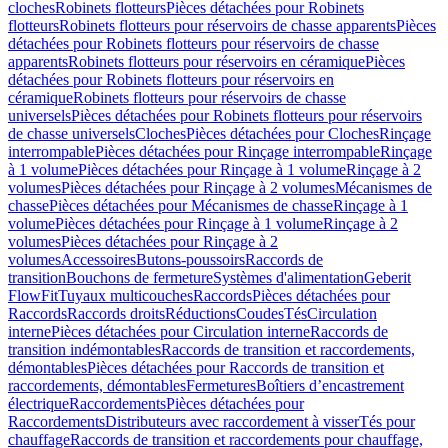
cloches
Robinets flotteurs
Pièces détachées pour Robinets
flotteurs
Robinets flotteurs pour réservoirs de chasse apparents
Pièces
détachées pour Robinets flotteurs pour réservoirs de chasse
apparents
Robinets flotteurs pour réservoirs en céramique
Pièces
détachées pour Robinets flotteurs pour réservoirs en
céramique
Robinets flotteurs pour réservoirs de chasse
universels
Pièces détachées pour Robinets flotteurs pour réservoirs
de chasse universels
Cloches
Pièces détachées pour Cloches
Rinçage
interrompable
Pièces détachées pour Rinçage interrompable
Rinçage
à 1 volume
Pièces détachées pour Rinçage à 1 volume
Rinçage à 2
volumes
Pièces détachées pour Rinçage à 2 volumes
Mécanismes de
chasse
Pièces détachées pour Mécanismes de chasse
Rinçage à 1
volume
Pièces détachées pour Rinçage à 1 volume
Rinçage à 2
volumes
Pièces détachées pour Rinçage à 2
volumes
Accessoires
Butons-poussoirs
Raccords de
transition
Bouchons de fermeture
Systèmes d'alimentation
Geberit
FlowFit
Tuyaux multicouches
Raccords
Pièces détachées pour
Raccords
Raccords droits
Réductions
Coudes
Tés
Circulation
interne
Pièces détachées pour Circulation interne
Raccords de
transition indémontables
Raccords de transition et raccordements,
démontables
Pièces détachées pour Raccords de transition et
raccordements, démontables
Fermetures
Boîtiers d’encastrement
électrique
Raccordements
Pièces détachées pour
Raccordements
Distributeurs avec raccordement à visser
Tés pour
chauffage
Raccords de transition et raccordements pour chauffage,