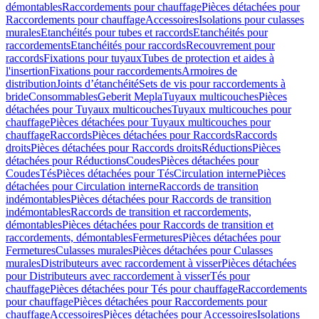
démontables
Raccordements pour chauffage
Pièces détachées pour
Raccordements pour chauffage
Accessoires
Isolations pour culasses
murales
Etanchéités pour tubes et raccords
Etanchéités pour
raccordements
Etanchéités pour raccords
Recouvrement pour
raccords
Fixations pour tuyaux
Tubes de protection et aides à
l'insertion
Fixations pour raccordements
Armoires de
distribution
Joints d’étanchéité
Sets de vis pour raccordements à
bride
Consommables
Geberit Mepla
Tuyaux multicouches
Pièces
détachées pour Tuyaux multicouches
Tuyaux multicouches pour
chauffage
Pièces détachées pour Tuyaux multicouches pour
chauffage
Raccords
Pièces détachées pour Raccords
Raccords
droits
Pièces détachées pour Raccords droits
Réductions
Pièces
détachées pour Réductions
Coudes
Pièces détachées pour
Coudes
Tés
Pièces détachées pour Tés
Circulation interne
Pièces
détachées pour Circulation interne
Raccords de transition
indémontables
Pièces détachées pour Raccords de transition
indémontables
Raccords de transition et raccordements,
démontables
Pièces détachées pour Raccords de transition et
raccordements, démontables
Fermetures
Pièces détachées pour
Fermetures
Culasses murales
Pièces détachées pour Culasses
murales
Distributeurs avec raccordement à visser
Pièces détachées
pour Distributeurs avec raccordement à visser
Tés pour
chauffage
Pièces détachées pour Tés pour chauffage
Raccordements
pour chauffage
Pièces détachées pour Raccordements pour
chauffage
Accessoires
Pièces détachées pour Accessoires
Isolations