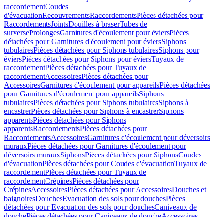
raccordement
Coudes
d'évacuation
Recouvrements
Raccordements
Pièces détachées pour
Raccordements
Joints
Douilles à braser
Tubes de
surverse
Prolonges
Garnitures d'écoulement pour éviers
Pièces
détachées pour Garnitures d'écoulement pour éviers
Siphons
tubulaires
Pièces détachées pour Siphons tubulaires
Siphons pour
éviers
Pièces détachées pour Siphons pour éviers
Tuyaux de
raccordement
Pièces détachées pour Tuyaux de
raccordement
Accessoires
Pièces détachées pour
Accessoires
Garnitures d'écoulement pour appareils
Pièces détachées
pour Garnitures d'écoulement pour appareils
Siphons
tubulaires
Pièces détachées pour Siphons tubulaires
Siphons à
encastrer
Pièces détachées pour Siphons à encastrer
Siphons
apparents
Pièces détachées pour Siphons
apparents
Raccordements
Pièces détachées pour
Raccordements
Accessoires
Garnitures d'écoulement pour déversoirs
muraux
Pièces détachées pour Garnitures d'écoulement pour
déversoirs muraux
Siphons
Pièces détachées pour Siphons
Coudes
d'évacuation
Pièces détachées pour Coudes d'évacuation
Tuyaux de
raccordement
Pièces détachées pour Tuyaux de
raccordement
Crépines
Pièces détachées pour
Crépines
Accessoires
Pièces détachées pour Accessoires
Douches et
baignoires
Douches
Evacuation des sols pour douches
Pièces
détachées pour Evacuation des sols pour douches
Caniveaux de
douche
Pièces détachées pour Caniveaux de douche
Accessoires