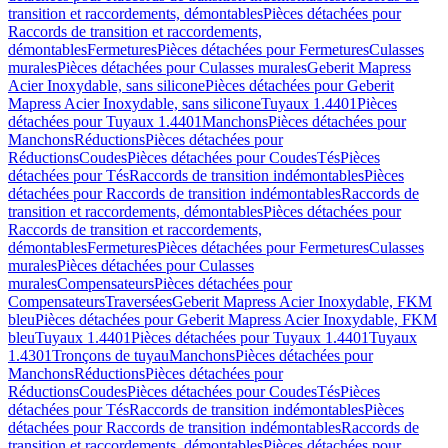
transition et raccordements, démontables
Pièces détachées pour
Raccords de transition et raccordements,
démontables
Fermetures
Pièces détachées pour Fermetures
Culasses
murales
Pièces détachées pour Culasses murales
Geberit Mapress
Acier Inoxydable, sans silicone
Pièces détachées pour Geberit
Mapress Acier Inoxydable, sans silicone
Tuyaux 1.4401
Pièces
détachées pour Tuyaux 1.4401
Manchons
Pièces détachées pour
Manchons
Réductions
Pièces détachées pour
Réductions
Coudes
Pièces détachées pour Coudes
Tés
Pièces
détachées pour Tés
Raccords de transition indémontables
Pièces
détachées pour Raccords de transition indémontables
Raccords de
transition et raccordements, démontables
Pièces détachées pour
Raccords de transition et raccordements,
démontables
Fermetures
Pièces détachées pour Fermetures
Culasses
murales
Pièces détachées pour Culasses
murales
Compensateurs
Pièces détachées pour
Compensateurs
Traversées
Geberit Mapress Acier Inoxydable, FKM
bleu
Pièces détachées pour Geberit Mapress Acier Inoxydable, FKM
bleu
Tuyaux 1.4401
Pièces détachées pour Tuyaux 1.4401
Tuyaux
1.4301
Tronçons de tuyau
Manchons
Pièces détachées pour
Manchons
Réductions
Pièces détachées pour
Réductions
Coudes
Pièces détachées pour Coudes
Tés
Pièces
détachées pour Tés
Raccords de transition indémontables
Pièces
détachées pour Raccords de transition indémontables
Raccords de
transition et raccordements, démontables
Pièces détachées pour