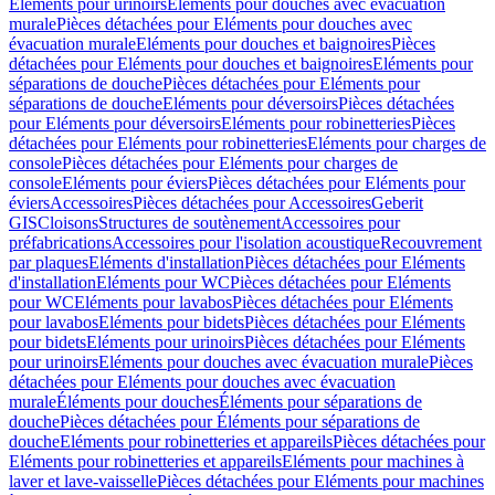
Eléments pour urinoirs
Eléments pour douches avec évacuation
murale
Pièces détachées pour Eléments pour douches avec
évacuation murale
Eléments pour douches et baignoires
Pièces
détachées pour Eléments pour douches et baignoires
Eléments pour
séparations de douche
Pièces détachées pour Eléments pour
séparations de douche
Eléments pour déversoirs
Pièces détachées
pour Eléments pour déversoirs
Eléments pour robinetteries
Pièces
détachées pour Eléments pour robinetteries
Eléments pour charges de
console
Pièces détachées pour Eléments pour charges de
console
Eléments pour éviers
Pièces détachées pour Eléments pour
éviers
Accessoires
Pièces détachées pour Accessoires
Geberit
GIS
Cloisons
Structures de soutènement
Accessoires pour
préfabrications
Accessoires pour l'isolation acoustique
Recouvrement
par plaques
Eléments d'installation
Pièces détachées pour Eléments
d'installation
Eléments pour WC
Pièces détachées pour Eléments
pour WC
Eléments pour lavabos
Pièces détachées pour Eléments
pour lavabos
Eléments pour bidets
Pièces détachées pour Eléments
pour bidets
Eléments pour urinoirs
Pièces détachées pour Eléments
pour urinoirs
Eléments pour douches avec évacuation murale
Pièces
détachées pour Eléments pour douches avec évacuation
murale
Éléments pour douches
Éléments pour séparations de
douche
Pièces détachées pour Éléments pour séparations de
douche
Eléments pour robinetteries et appareils
Pièces détachées pour
Eléments pour robinetteries et appareils
Eléments pour machines à
laver et lave-vaisselle
Pièces détachées pour Eléments pour machines