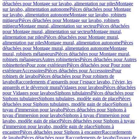
détachées pour Montage sur lavabo, alimentation par piles
Montage
sur lavabo, alimentation autonome
Pièces détachées pour Montage
sur lavabo, alimentation autonome
Montage sur lavabo, robinets
mitigeur
Pièces détachées pour Montage sur lavabo, robinets
mitigeur
Montage mural, alimentation sur secteur
Pièces détachées
pour Montage mural, alimentation sur secteur
Montage mural,
alimentation par piles
Pièces détachées pour Montage mural,
alimentation par piles
Montage mural, alimentation autonome
Pièces
détachées pour Montage mural, alimentation autonome
Montage
mural, robinets mélangeurs
Pièces détachées pour Montage mural,
robinets mélangeurs
Autres robinetteries
Pièces détachées pour Autres
robinetteries
Pour zone extérieure
Pièces détachées pour Pour zone
extérieure
Accessoires
Pièces détachées pour Accessoires
Pour
robinets de lavabo
Pièces détachées pour Pour robinets de
lavabo
Raccordements d’appareils pour l’espace lavabo, l’évier, les
appareils et le déversoir mural
Vidages pour lavabos
Pièces détachées
pour Vidages pour lavabos
Siphons tubulaires
Pièces détachées pour
Siphons tubulaires
Siphons tubulaires, modèle gain de place
Pièces
détachées pour Siphons tubulaires, modèle gain de place
Siphons à
tuyau d'immersion pour lavabo
Pièces détachées pour Siphons à
tuyau d'immersion pour lavabo
Siphons à tuyau d'immersion pour
lavabo, modèle gain de place
Pièces détachées pour Siphons à tuyau
d'immersion pour lavabo, modèle gain de place
Siphons à
encastrer
Pièces détachées pour Siphons à encastrer
Raccordements
de lavabo
Pièces détachées pour Raccordements de lavabo
Tuyaux de