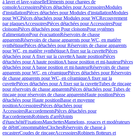
à laver et lave-vaisselle
Eléments pour charges de
console
Accessoires
Pièces détachées pour Accessoires
Modules
d'installation
Pièces détachées pour Modules d'installation
Modules
pour WC
Pièces détachées pour Modules pour WC
Recouvrement
par plaques
Accessoires
Pièces détachées pour Accessoires
Pour
cloisons
Pièces détachées pour Pour cloisons
Pour systèmes
d'alimentation
Pour évacuation
Réservoirs de chasse
apparents
Réservoirs de chasse apparents pour WC, en matière
synthétique
Pièces détachées pour Réservoirs de chasse apparents
pour WC, en matière synthétique
A fixer sur la cuvette
Pièces
détachées pour A fixer sur la cuvette
A haute position
Pièces
détachées pour A haute position
A basse position et mi-hauteur
Pièces
détachées pour A basse position et mi-hauteur
Réservoirs de chasse
apparents pour WC, en céramique
Pièces détachées pour Réservoirs
de chasse apparents pour WC, en céramique
A fixer sur la
cuvette
Pièces détachées pour A fixer sur la cuvette
Tubes de rinçage
pour réservoirs de chasse apparents
Pièces détachées pour Tubes de
rinçage pour réservoirs de chasse apparents
Haute position
Pièces
détachées pour Haute position
Basse et moyenne
position
Accessoires
Pièces détachées pour
Accessoires
Raccordements
Pièces détachées pour
Raccordements
Robinets d'arrêt
Joints
d'étanchéité
Fixations
Manchettes
Mamelons, rosaces et modérateurs
de débit
Consommables
Cloches
Réservoirs de chasse à
encastrer
Coudes de rinçage
Accessoires
Robinets flotteurs et