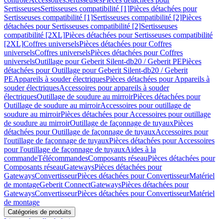
Sertisseuses
Sertisseuses compatibilité [1]
Pièces détachées pour
Sertisseuses compatibilité [1]
Sertisseuses compatibilité [2]
Pièces
détachées pour Sertisseuses compatibilité [2]
Sertisseuses
compatibilité [2XL]
Pièces détachées pour Sertisseuses compatibilité
[2XL]
Coffres universels
Pièces détachées pour Coffres
universels
Coffres universels
Pièces détachées pour Coffres
universels
Outillage pour Geberit Silent-db20 / Geberit PE
Pièces
détachées pour Outillage pour Geberit Silent-db20 / Geberit
PE
Appareils à souder électriques
Pièces détachées pour Appareils à
souder électriques
Accessoires pour appareils à souder
électriques
Outillage de soudure au mirroir
Pièces détachées pour
Outillage de soudure au mirroir
Accessoires pour outillage de
soudure au mirroir
Pièces détachées pour Accessoires pour outillage
de soudure au mirroir
Outillage de façonnage de tuyaux
Pièces
détachées pour Outillage de façonnage de tuyaux
Accessoires pour
l'outillage de façonnage de tuyaux
Pièces détachées pour Accessoires
pour l'outillage de façonnage de tuyaux
Aides à la
commande
Télécommandes
Composants réseau
Pièces détachées pour
Composants réseau
Gateways
Pièces détachées pour
Gateways
Convertisseur
Pièces détachées pour Convertisseur
Matériel
de montage
Geberit Connect
Gateways
Pièces détachées pour
Gateways
Convertisseur
Pièces détachées pour Convertisseur
Matériel
de montage
Catégories de produits