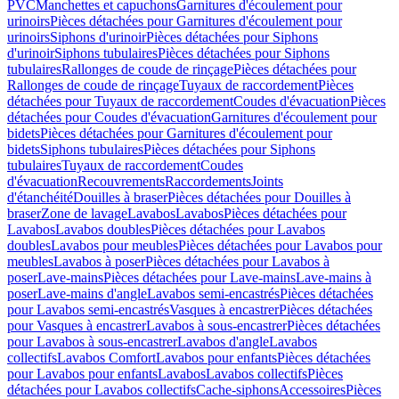
PVC
Manchettes et capuchons
Garnitures d'écoulement pour
urinoirs
Pièces détachées pour Garnitures d'écoulement pour
urinoirs
Siphons d'urinoir
Pièces détachées pour Siphons
d'urinoir
Siphons tubulaires
Pièces détachées pour Siphons
tubulaires
Rallonges de coude de rinçage
Pièces détachées pour
Rallonges de coude de rinçage
Tuyaux de raccordement
Pièces
détachées pour Tuyaux de raccordement
Coudes d'évacuation
Pièces
détachées pour Coudes d'évacuation
Garnitures d'écoulement pour
bidets
Pièces détachées pour Garnitures d'écoulement pour
bidets
Siphons tubulaires
Pièces détachées pour Siphons
tubulaires
Tuyaux de raccordement
Coudes
d'évacuation
Recouvrements
Raccordements
Joints
d'étanchéité
Douilles à braser
Pièces détachées pour Douilles à
braser
Zone de lavage
Lavabos
Lavabos
Pièces détachées pour
Lavabos
Lavabos doubles
Pièces détachées pour Lavabos
doubles
Lavabos pour meubles
Pièces détachées pour Lavabos pour
meubles
Lavabos à poser
Pièces détachées pour Lavabos à
poser
Lave-mains
Pièces détachées pour Lave-mains
Lave-mains à
poser
Lave-mains d'angle
Lavabos semi-encastrés
Pièces détachées
pour Lavabos semi-encastrés
Vasques à encastrer
Pièces détachées
pour Vasques à encastrer
Lavabos à sous-encastrer
Pièces détachées
pour Lavabos à sous-encastrer
Lavabos d'angle
Lavabos
collectifs
Lavabos Comfort
Lavabos pour enfants
Pièces détachées
pour Lavabos pour enfants
Lavabos
Lavabos collectifs
Pièces
détachées pour Lavabos collectifs
Cache-siphons
Accessoires
Pièces