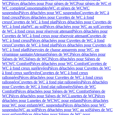
WC
Pièces détachées pour Pour sièges de WC
Pour sièges de WC et
WC complets
Consommables
WC et sièges de WC
WC
suspendus
Pièces détachées pour WC suspendus
Cuvettes de WC à
fond creux
Pièces détachées pour Cuvettes de WC à fond
creux
Cuvettes de WC à fond plat
Pièces détachées pour Cuvettes de
WC à fond plat
WC au sol
Pièces détachées pour WC au sol
Cuvettes
de WC à fond creux pour réservoir attenant
Pièces détachées pour
Cuvettes de WC à fond creux pour réservoir attenant
Cuvettes de
WC à fond creux
Pièces détachées pour Cuvettes de WC à fond
creux
Cuvettes de WC à fond plat
Pièces détachées pour Cuvettes de
WC à fond plat
Réservoirs de chasse apparents pour WC, en
céramique sanitaire
Attenant
Sièges de WC
Pièces détachées pour
Sièges de WC
Sièges de WC
Pièces détachées pour Sièges de
WC
WC Comfort
Pièces détachées pour WC Comfort
Cuvettes de
WC à fond creux surélevées
Pièces détachées pour Cuvettes de WC
à fond creux surélevées
Cuvettes de WC à fond creux
rallongées
Pièces détachées pour Cuvettes de WC à fond creux
rallongées
Cuvettes de WC à fond plat rallongées
Pièces détachées
pour Cuvettes de WC à fond plat rallongées
Sièges de WC
Comfort
Pièces détachées pour Sièges de WC Comfort
Sièges de
WC
Pièces détachées pour Sièges de WC
Lunettes de WC
Pièces
détachées pour Lunettes de WC
WC pour enfants
Pièces détachées
pour WC pour enfants
WC suspendus
Pièces détachées pour WC
suspendus
WC au sol
Pièces détachées pour WC au sol
Sièges de WC
pour enfants
Pièces détachées pour Sièges de WC pour