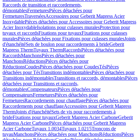
Raccords de transition et raccordements,
démontables
Fermetures
Pièces détachées pour
Fermetures
Traversées
Accessoires pour Geberit Mapress Acier
Inoxydable
Pièces détachées pour Accessoires pour Geberit Mapress
Acier Inoxydable
Isolations pour culasses murales
Protection pour
tuyaux et raccords
Fixations pour tuyaux
Fixations pour culasses
murales
Pièces détachées pour Fixations pour culasses murales
Joints
d'étanchéité
Sets de boulon pour raccordements à bride
Geberit
Mapress Therm
Tuyaux Therm
Raccords
Pièces détachées pour
Raccords
Manchons
Pièces détachées pour
Manchons
Réductions
Pièces détachées pour
Réductions
Coudes
Pièces détachées pour Coudes
Tés
Pièces
détachées pour Tés
Transitions indémontables
Pièces détachées pour
Transitions indémontables
Transitions et raccords, démontables
Pièces
détachées pour Transitions et raccords,
démontables
Compensateurs
Pièces détachées pour
Compensateurs
Fermetures
Pièces détachées pour
Fermetures
Raccordements pour chauffage
Pièces détachées pour
Raccordements pour chauffage
Accessoires pour Geberit Mapress
Therm
Joints d'étanchéité
Sets de vis pour raccordements à
bride
Fixations pour tuyaux
Geberit Mapress Acier Carbone
Geberit
Mapress Acier Carbone
Pièces détachées pour Geberit Mapress
Acier Carbone
Tuyaux 1.0034
Tuyaux 1.0215
Tronçons de
tuyau
Manchons
Pièces détachées pour Manchons
Réductions
Pièces
détachées pour Réductions
Coudes
Pièces détachées pour