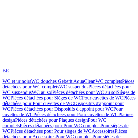
BE
WC et urinoirs
WC-douches Geberit AquaClean
WC complets
Pièces
détachées pour WC complets
WC suspendus
Pièces détachées pour
WC suspendus
WC au sol
Pièces détachées pour WC au sol
Sièges de
WC
Pièces détachées pour Sièges de WC
Pour cuvettes de WC
Pièces
détachées pour Pour cuvettes de WC
Dispositifs d'appoint pour
WC
Pièces détachées pour Dispositifs d'appoint pour WC
Pour
cuvettes de WC
Pièces détachées pour Pour cuvettes de WC
Plaques
design
Pièces détachées pour Plaques design
Pour WC
complets
Pièces détachées pour Pour WC complets
Pour sièges de
WC
Pièces détachées pour Pour sièges de WC
Accessoires
Pièces
détachées pour Accessoires
Pour WC complets
Pour sièges de