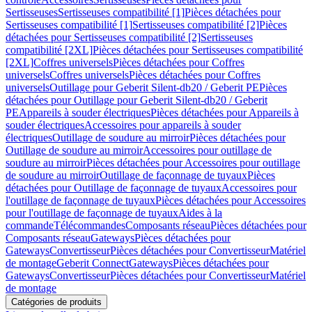
Sertisseuses
Sertisseuses compatibilité [1]
Pièces détachées pour
Sertisseuses compatibilité [1]
Sertisseuses compatibilité [2]
Pièces
détachées pour Sertisseuses compatibilité [2]
Sertisseuses
compatibilité [2XL]
Pièces détachées pour Sertisseuses compatibilité
[2XL]
Coffres universels
Pièces détachées pour Coffres
universels
Coffres universels
Pièces détachées pour Coffres
universels
Outillage pour Geberit Silent-db20 / Geberit PE
Pièces
détachées pour Outillage pour Geberit Silent-db20 / Geberit
PE
Appareils à souder électriques
Pièces détachées pour Appareils à
souder électriques
Accessoires pour appareils à souder
électriques
Outillage de soudure au mirroir
Pièces détachées pour
Outillage de soudure au mirroir
Accessoires pour outillage de
soudure au mirroir
Pièces détachées pour Accessoires pour outillage
de soudure au mirroir
Outillage de façonnage de tuyaux
Pièces
détachées pour Outillage de façonnage de tuyaux
Accessoires pour
l'outillage de façonnage de tuyaux
Pièces détachées pour Accessoires
pour l'outillage de façonnage de tuyaux
Aides à la
commande
Télécommandes
Composants réseau
Pièces détachées pour
Composants réseau
Gateways
Pièces détachées pour
Gateways
Convertisseur
Pièces détachées pour Convertisseur
Matériel
de montage
Geberit Connect
Gateways
Pièces détachées pour
Gateways
Convertisseur
Pièces détachées pour Convertisseur
Matériel
de montage
Catégories de produits