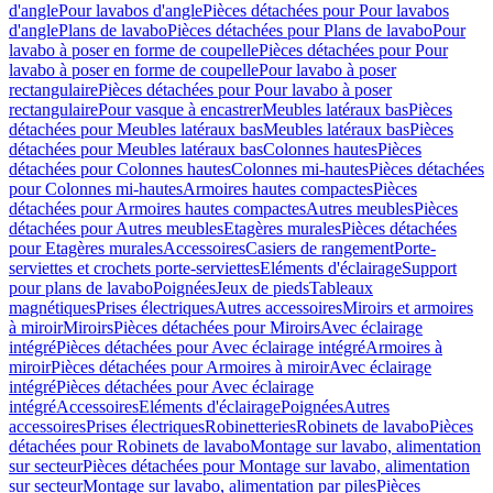
d'angle
Pour lavabos d'angle
Pièces détachées pour Pour lavabos
d'angle
Plans de lavabo
Pièces détachées pour Plans de lavabo
Pour
lavabo à poser en forme de coupelle
Pièces détachées pour Pour
lavabo à poser en forme de coupelle
Pour lavabo à poser
rectangulaire
Pièces détachées pour Pour lavabo à poser
rectangulaire
Pour vasque à encastrer
Meubles latéraux bas
Pièces
détachées pour Meubles latéraux bas
Meubles latéraux bas
Pièces
détachées pour Meubles latéraux bas
Colonnes hautes
Pièces
détachées pour Colonnes hautes
Colonnes mi-hautes
Pièces détachées
pour Colonnes mi-hautes
Armoires hautes compactes
Pièces
détachées pour Armoires hautes compactes
Autres meubles
Pièces
détachées pour Autres meubles
Etagères murales
Pièces détachées
pour Etagères murales
Accessoires
Casiers de rangement
Porte-
serviettes et crochets porte-serviettes
Eléments d'éclairage
Support
pour plans de lavabo
Poignées
Jeux de pieds
Tableaux
magnétiques
Prises électriques
Autres accessoires
Miroirs et armoires
à miroir
Miroirs
Pièces détachées pour Miroirs
Avec éclairage
intégré
Pièces détachées pour Avec éclairage intégré
Armoires à
miroir
Pièces détachées pour Armoires à miroir
Avec éclairage
intégré
Pièces détachées pour Avec éclairage
intégré
Accessoires
Eléments d'éclairage
Poignées
Autres
accessoires
Prises électriques
Robinetteries
Robinets de lavabo
Pièces
détachées pour Robinets de lavabo
Montage sur lavabo, alimentation
sur secteur
Pièces détachées pour Montage sur lavabo, alimentation
sur secteur
Montage sur lavabo, alimentation par piles
Pièces