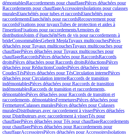
démontables
Raccordements pour chauffage
Pièces détachées pour
Raccordements pour chauffage
Accessoires
Isolations pour culasses
murales
Etanchéités pour tubes et raccords
Etanchéités pour
raccordements
Etanchéités pour raccords
Recouvrement pour
raccords
Fixations pour tuyaux
Tubes de protection et aides à
l'insertion
Fixations pour raccordements
Armoires de
distribution
Joints d’étanchéité
Sets de vis pour raccordements à
bride
Consommables
Geberit Mepla
Tuyaux multicouches
Pièces
détachées pour Tuyaux multicouches
Tuyaux multicouches pour
chauffage
Pièces détachées pour Tuyaux multicouches pour
chauffage
Raccords
Pièces détachées pour Raccords
Raccords
droits
Pièces détachées pour Raccords droits
Réductions
Pièces
détachées pour Réductions
Coudes
Pièces détachées pour
Coudes
Tés
Pièces détachées pour Tés
Circulation interne
Pièces
détachées pour Circulation interne
Raccords de transition
indémontables
Pièces détachées pour Raccords de transition
indémontables
Raccords de transition et raccordements,
démontables
Pièces détachées pour Raccords de transition et
raccordements, démontables
Fermetures
Pièces détachées pour
Fermetures
Culasses murales
Pièces détachées pour Culasses
murales
Distributeurs avec raccordement à visser
Pièces détachées
pour Distributeurs avec raccordement à visser
Tés pour
chauffage
Pièces détachées pour Tés pour chauffage
Raccordements
pour chauffage
Pièces détachées pour Raccordements pour
chauffage
Accessoires
Pièces détachées pour Accessoires
Isolations