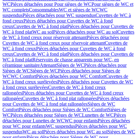
WC
Pièces détachées pour Pour sièges de WC
Pour sièges de WC et
WC complets
Consommables
WC et sièges de WC
WC
suspendus
Pièces détachées pour WC suspendus
Cuvettes de WC à
fond creux
Pièces détachées pour Cuvettes de WC à fond
creux
Cuvettes de WC à fond plat
Pièces détachées pour Cuvettes de
WC à fond plat
WC au sol
Pièces détachées pour WC au sol
Cuvettes
de WC à fond creux pour réservoir attenant
Pièces détachées pour
Cuvettes de WC à fond creux pour réservoir attenant
Cuvettes de
WC à fond creux
Pièces détachées pour Cuvettes de WC à fond
creux
Cuvettes de WC à fond plat
Pièces détachées pour Cuvettes de
WC à fond plat
Réservoirs de chasse apparents pour WC, en
céramique sanitaire
Attenant
Sièges de WC
Pièces détachées pour
Sièges de WC
Sièges de WC
Pièces détachées pour Sièges de
WC
WC Comfort
Pièces détachées pour WC Comfort
Cuvettes de
WC à fond creux surélevées
Pièces détachées pour Cuvettes de WC
à fond creux surélevées
Cuvettes de WC à fond creux
rallongées
Pièces détachées pour Cuvettes de WC à fond creux
rallongées
Cuvettes de WC à fond plat rallongées
Pièces détachées
pour Cuvettes de WC à fond plat rallongées
Sièges de WC
Comfort
Pièces détachées pour Sièges de WC Comfort
Sièges de
WC
Pièces détachées pour Sièges de WC
Lunettes de WC
Pièces
détachées pour Lunettes de WC
WC pour enfants
Pièces détachées
pour WC pour enfants
WC suspendus
Pièces détachées pour WC
suspendus
WC au sol
Pièces détachées pour WC au sol
Sièges de WC
pour enfants
Pièces détachées pour Sièges de WC pour