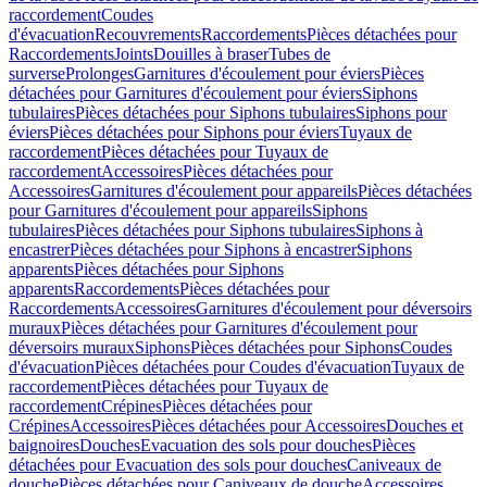
raccordement
Coudes
d'évacuation
Recouvrements
Raccordements
Pièces détachées pour
Raccordements
Joints
Douilles à braser
Tubes de
surverse
Prolonges
Garnitures d'écoulement pour éviers
Pièces
détachées pour Garnitures d'écoulement pour éviers
Siphons
tubulaires
Pièces détachées pour Siphons tubulaires
Siphons pour
éviers
Pièces détachées pour Siphons pour éviers
Tuyaux de
raccordement
Pièces détachées pour Tuyaux de
raccordement
Accessoires
Pièces détachées pour
Accessoires
Garnitures d'écoulement pour appareils
Pièces détachées
pour Garnitures d'écoulement pour appareils
Siphons
tubulaires
Pièces détachées pour Siphons tubulaires
Siphons à
encastrer
Pièces détachées pour Siphons à encastrer
Siphons
apparents
Pièces détachées pour Siphons
apparents
Raccordements
Pièces détachées pour
Raccordements
Accessoires
Garnitures d'écoulement pour déversoirs
muraux
Pièces détachées pour Garnitures d'écoulement pour
déversoirs muraux
Siphons
Pièces détachées pour Siphons
Coudes
d'évacuation
Pièces détachées pour Coudes d'évacuation
Tuyaux de
raccordement
Pièces détachées pour Tuyaux de
raccordement
Crépines
Pièces détachées pour
Crépines
Accessoires
Pièces détachées pour Accessoires
Douches et
baignoires
Douches
Evacuation des sols pour douches
Pièces
détachées pour Evacuation des sols pour douches
Caniveaux de
douche
Pièces détachées pour Caniveaux de douche
Accessoires