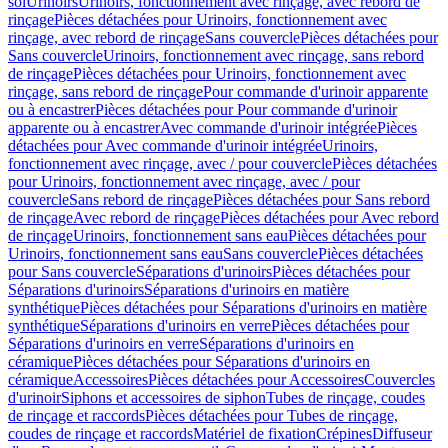
sol
Urinoirs
Urinoirs, fonctionnement avec rinçage, avec rebord de
rinçage
Pièces détachées pour Urinoirs, fonctionnement avec
rinçage, avec rebord de rinçage
Sans couvercle
Pièces détachées pour
Sans couvercle
Urinoirs, fonctionnement avec rinçage, sans rebord
de rinçage
Pièces détachées pour Urinoirs, fonctionnement avec
rinçage, sans rebord de rinçage
Pour commande d'urinoir apparente
ou à encastrer
Pièces détachées pour Pour commande d'urinoir
apparente ou à encastrer
Avec commande d'urinoir intégrée
Pièces
détachées pour Avec commande d'urinoir intégrée
Urinoirs,
fonctionnement avec rinçage, avec / pour couvercle
Pièces détachées
pour Urinoirs, fonctionnement avec rinçage, avec / pour
couvercle
Sans rebord de rinçage
Pièces détachées pour Sans rebord
de rinçage
Avec rebord de rinçage
Pièces détachées pour Avec rebord
de rinçage
Urinoirs, fonctionnement sans eau
Pièces détachées pour
Urinoirs, fonctionnement sans eau
Sans couvercle
Pièces détachées
pour Sans couvercle
Séparations d'urinoirs
Pièces détachées pour
Séparations d'urinoirs
Séparations d'urinoirs en matière
synthétique
Pièces détachées pour Séparations d'urinoirs en matière
synthétique
Séparations d'urinoirs en verre
Pièces détachées pour
Séparations d'urinoirs en verre
Séparations d'urinoirs en
céramique
Pièces détachées pour Séparations d'urinoirs en
céramique
Accessoires
Pièces détachées pour Accessoires
Couvercles
d'urinoir
Siphons et accessoires de siphon
Tubes de rinçage, coudes
de rinçage et raccords
Pièces détachées pour Tubes de rinçage,
coudes de rinçage et raccords
Matériel de fixation
Crépines
Diffuseur