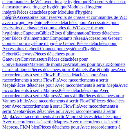
et commandes de WC avec rinçage hygiénique
Réservoirs de chasse
à encastrer avec rinçage hygiénique
Modules d'hygiène
intégrés
Pièces détachées pour Modules d'hygiène
intégrés
Accessoires pour réservoirs de chasse et commandes de WC
avec rinçage hygiénique
Pièces détachées pour Accessoires pour
réservoirs de chasse et commandes de WC avec rinçage
hygiénique
Capteurs
Câbles
Blocs d’alimentation
Pièces détachées
pour Blocs d’alimentation
Composants réseau
Accessoires Geberit
Connect pour système d'hygiène Geberit
Pièces détachées pour
Accessoires Geberit Connect pour système d'hygiène
Geberit
Gateways
Pièces détachées pour
Gateways
Convertisseurs
Pièces détachées pour
Convertisseurs
Matériel de montage
Armatures pour tuyaux
Robinets
d'arrêt obliques
Pièces détachées pour Robinets d'arrêt obliques
Avec
raccordements à sertir FlowFit
Pièces détachées pour Avec
raccordements à sertir FlowFit
Avec raccordements à sertir
Mepla
Pièces détachées pour Avec raccordements à sertir Mepla
Avec
raccordements à sertir Mapress
Pièces détachées pour Avec
raccordements à sertir Mapress
Vannes à bille
Pièces détachées pour
Vannes à bille
Avec raccordements à sertir FlowFit
Pièces détachées
pour Avec raccordements à sertir FlowFit
Avec raccordements à
sertir Mepla
Pièces détachées pour Avec raccordements à sertir
Mepla
Avec raccordements à sertir Mapress
Pièces détachées pour
Avec raccordements à sertir Mapress
Avec raccordements à sertir
Mapress, FKM bleu
Pièces détachées pour Avec raccordements à