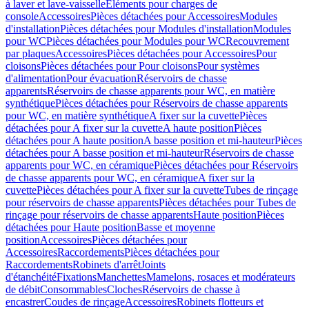
à laver et lave-vaisselle
Eléments pour charges de
console
Accessoires
Pièces détachées pour Accessoires
Modules
d'installation
Pièces détachées pour Modules d'installation
Modules
pour WC
Pièces détachées pour Modules pour WC
Recouvrement
par plaques
Accessoires
Pièces détachées pour Accessoires
Pour
cloisons
Pièces détachées pour Pour cloisons
Pour systèmes
d'alimentation
Pour évacuation
Réservoirs de chasse
apparents
Réservoirs de chasse apparents pour WC, en matière
synthétique
Pièces détachées pour Réservoirs de chasse apparents
pour WC, en matière synthétique
A fixer sur la cuvette
Pièces
détachées pour A fixer sur la cuvette
A haute position
Pièces
détachées pour A haute position
A basse position et mi-hauteur
Pièces
détachées pour A basse position et mi-hauteur
Réservoirs de chasse
apparents pour WC, en céramique
Pièces détachées pour Réservoirs
de chasse apparents pour WC, en céramique
A fixer sur la
cuvette
Pièces détachées pour A fixer sur la cuvette
Tubes de rinçage
pour réservoirs de chasse apparents
Pièces détachées pour Tubes de
rinçage pour réservoirs de chasse apparents
Haute position
Pièces
détachées pour Haute position
Basse et moyenne
position
Accessoires
Pièces détachées pour
Accessoires
Raccordements
Pièces détachées pour
Raccordements
Robinets d'arrêt
Joints
d'étanchéité
Fixations
Manchettes
Mamelons, rosaces et modérateurs
de débit
Consommables
Cloches
Réservoirs de chasse à
encastrer
Coudes de rinçage
Accessoires
Robinets flotteurs et