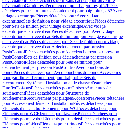
d'évacuation
Pièces détachées pour Sans caches pour ouverture
d'évacuation
Garnitures d'écoulement pour baignoires, d52
Pièces
détachées pour Garnitures d'écoulement pour baignoires, d52
Avec
vidage excentrique
Pièces détachées pour Avec vidage
excentrique
Sets de finition pour vidage excentrique
Pièces détachées
pour Sets de finition pour vidage excentrique
Avec vidage
excentrique et arrivée d'eau
Pièces détachées pour Avec vidage
excentrique et arrivée d'eau
Sets de finition pour vidage excentrique
et arrivée d'eau
Pièces détachées pour Sets de finition pour vidage
excentrique et arrivée d'eau
A déclenchement par pression
PushControl
Pièces détachées pour A déclenchement par pression
PushControl
Sets de finition pour déclenchement par pression
PushControl
Pièces détachées pour Sets de finition pour
déclenchement par pression PushControl
Avec bouchons de
bonde
Pièces détachées pour Avec bouchons de bonde
Accessoires
pour garnitures d'écoulement pour baignoires
Sets de
raccordement
Systèmes d'installation et de chasse d'eau
Geberit
Duofix
Cloisons
Pièces détachées pour Cloisons
Structures de
soutènement
Pièces détachées pour Structures de
soutènement
Recouvrement par plaques
Accessoires
Pièces détachées
pour Accessoires
Eléments d'installation
Pièces détachées pour
Eléments d'installation
Eléments pour WC
Pièces détachées pour
Eléments pour WC
Eléments pour lavabos
Pièces détachées pour
Eléments pour lavabos
Eléments pour bidets
Pièces détachées pour
Eléments pour bidets
Eléments pour urinoirs
Pièces détachées pour