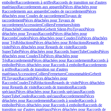
emboîter
Raccordements à griffes
Raccords de transition sur d'autres
matériaux
Raccordements aux appareils
Pièces détachées pour
Raccordements aux appareils
Coudes de raccordement
Pièces
détachées pour Coudes de raccordement
Tuyaux de
raccordement
Pièces détachées pour Tuyaux de
raccordement
Accessoires
Colliers
Fermetures
Joints
d'étanchéité
Consommables
Geberit Silent-Pro
Tuyaux
Pièces
détachées pour Tuyaux
Raccords
Pièces détachées pour
Raccords
Coudes
Pièces détachées pour Coudes
Tés
Pièces détachées
pour Tés
Réductions
Pièces détachées pour Réductions
Regards de
visite
Pièces détachées pour Regards de visite
Raccords
SuperTube
Pièces détachées pour Raccords SuperTube
Coudes
Pièces
détachées pour Coudes
Tés
Pièces détachées pour
Tés
Raccordements
Pièces détachées pour Raccordements
Raccords à
emboîter
Pièces détachées pour Raccords à emboîter
Raccordements
à griffes
Raccords de transition sur d'autres
matériaux
Accessoires
Colliers
Fermetures
Consommables
Geberit
PE
Tuyaux
Raccords
Pièces détachées pour
Raccords
Coudes
Tés
Réductions
Regards de visite
Pièces détachées
pour Regards de visite
Raccords de transition
Raccords
spéciaux
Pièces détachées pour Raccords spéciaux
Raccords
SuperTube
Coudes
Raccords spéciaux
Raccordements
Pièces
détachées pour Raccordements
Raccords à souder
Raccords à
emboîter
Pièces détachées pour Raccords à emboîter
Raccords de
transition sur d'autres matériaux
Pièces détachées pour Raccords de