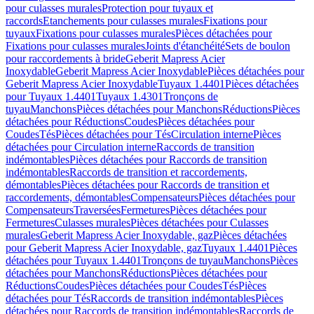
pour culasses murales
Protection pour tuyaux et
raccords
Etanchements pour culasses murales
Fixations pour
tuyaux
Fixations pour culasses murales
Pièces détachées pour
Fixations pour culasses murales
Joints d'étanchéité
Sets de boulon
pour raccordements à bride
Geberit Mapress Acier
Inoxydable
Geberit Mapress Acier Inoxydable
Pièces détachées pour
Geberit Mapress Acier Inoxydable
Tuyaux 1.4401
Pièces détachées
pour Tuyaux 1.4401
Tuyaux 1.4301
Tronçons de
tuyau
Manchons
Pièces détachées pour Manchons
Réductions
Pièces
détachées pour Réductions
Coudes
Pièces détachées pour
Coudes
Tés
Pièces détachées pour Tés
Circulation interne
Pièces
détachées pour Circulation interne
Raccords de transition
indémontables
Pièces détachées pour Raccords de transition
indémontables
Raccords de transition et raccordements,
démontables
Pièces détachées pour Raccords de transition et
raccordements, démontables
Compensateurs
Pièces détachées pour
Compensateurs
Traversées
Fermetures
Pièces détachées pour
Fermetures
Culasses murales
Pièces détachées pour Culasses
murales
Geberit Mapress Acier Inoxydable, gaz
Pièces détachées
pour Geberit Mapress Acier Inoxydable, gaz
Tuyaux 1.4401
Pièces
détachées pour Tuyaux 1.4401
Tronçons de tuyau
Manchons
Pièces
détachées pour Manchons
Réductions
Pièces détachées pour
Réductions
Coudes
Pièces détachées pour Coudes
Tés
Pièces
détachées pour Tés
Raccords de transition indémontables
Pièces
détachées pour Raccords de transition indémontables
Raccords de