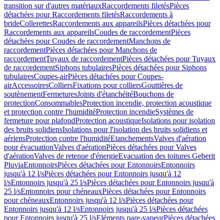
transition sur d'autres matériaux
Raccordements filetés
Pièces
détachées pour Raccordements filetés
Raccordements à
bride
Collerettes
Raccordements aux appareils
Pièces détachées pour
Raccordements aux appareils
Coudes de raccordement
Pièces
détachées pour Coudes de raccordement
Manchons de
raccordement
Pièces détachées pour Manchons de
raccordement
Tuyaux de raccordement
Pièces détachées pour Tuyaux
de raccordement
Siphons tubulaires
Pièces détachées pour Siphons
tubulaires
Coupes-air
Pièces détachées pour Coupes-
air
Accessoires
Colliers
Fixations pour colliers
Gouttières de
soutènement
Fermetures
Joints d'étanchéité
Bouchons de
protection
Consommables
Protection incendie, protection acoustique
et protection contre l'humidité
Protection incendie
Systèmes de
fermeture pour plafond
Protection acoustique
Isolations pour isolation
des bruits solidiens
Isolations pour l'isolation des bruits solidiens et
aériens
Protection contre l'humidité
Etanchements
Valves d'aération
pour évacuation
Valves d'aération
Pièces détachées pour Valves
d'aération
Valves de retenue d'énergie
Evacuation des toitures Geberit
Pluvia
Entonnoirs
Pièces détachées pour Entonnoirs
Entonnoirs
jusqu'à 12 l/s
Pièces détachées pour Entonnoirs jusqu'à 12
l/s
Entonnoirs jusqu'à 25 l/s
Pièces détachées pour Entonnoirs jusqu'à
25 l/s
Entonnoirs pour chéneaux
Pièces détachées pour Entonnoirs
pour chéneaux
Entonnoirs jusqu'à 12 l/s
Pièces détachées pour
Entonnoirs jusqu'à 12 l/s
Entonnoirs jusqu'à 25 l/s
Pièces détachées
pour Entonnoirs jusqu'à 25 l/s
Eléments pare-vapeur
Pièces détachées