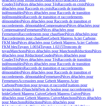
Coudes
Tés
Pièces détachées pour Tés
Raccords en croix
Pièces
détachées pour Raccords en croix
Raccords de transition
indémontables
Pièces détachées pour Raccords de transition
indémontables
Raccords de transition et raccordements,
démontables
Pièces détachées pour Raccords de transition et
raccordements, démontables
Compensateurs
Pièces détachées pour
Compensateurs
Fermetures
Pièces détachées pour
Fermetures
Raccordements pour chauffage
Pièces détachées pour
Raccordements pour chauffage
Geberit Mapress Acier Carbone,
FKM bleu
Pièces détachées pour Geberit Mapress Acier Carbone,
FKM bleu
Tuyaux 1.0034
Tuyaux 1.0215
Tronçons de
tuyau
Manchons
Pièces détachées pour Manchons
Réductions
Pièces
détachées pour Réductions
Coudes
Pièces détachées pour
Coudes
Tés
Pièces détachées pour Tés
Raccords de transition
indémontables
Pièces détachées pour Raccords de transition
indémontables
Raccords de transition et raccordements,
démontables
Pièces détachées pour Raccords de transition et
raccordements, démontables
Fermetures
Pièces détachées pour
Fermetures
Accessoires pour Geberit Mapress Acier
Carbone
Protection pour tuyaux et raccords
Fixations pour
tuyaux
Joints d'étanchéité
Sets de boulon pour raccordements à
bride
Geberit Mapress Cuivre
Geberit Mapress Cuivre
Pièces
détachées pour Geberit Mapress Cuivre
Manchons
Pièces détachées
pour Manchons
Réductions
Pièces détachées pour