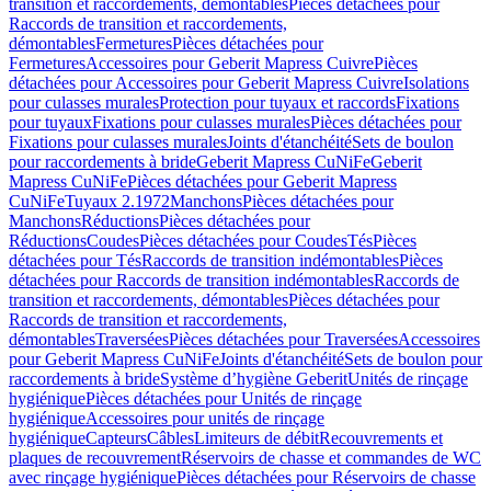
transition et raccordements, démontables
Pièces détachées pour
Raccords de transition et raccordements,
démontables
Fermetures
Pièces détachées pour
Fermetures
Accessoires pour Geberit Mapress Cuivre
Pièces
détachées pour Accessoires pour Geberit Mapress Cuivre
Isolations
pour culasses murales
Protection pour tuyaux et raccords
Fixations
pour tuyaux
Fixations pour culasses murales
Pièces détachées pour
Fixations pour culasses murales
Joints d'étanchéité
Sets de boulon
pour raccordements à bride
Geberit Mapress CuNiFe
Geberit
Mapress CuNiFe
Pièces détachées pour Geberit Mapress
CuNiFe
Tuyaux 2.1972
Manchons
Pièces détachées pour
Manchons
Réductions
Pièces détachées pour
Réductions
Coudes
Pièces détachées pour Coudes
Tés
Pièces
détachées pour Tés
Raccords de transition indémontables
Pièces
détachées pour Raccords de transition indémontables
Raccords de
transition et raccordements, démontables
Pièces détachées pour
Raccords de transition et raccordements,
démontables
Traversées
Pièces détachées pour Traversées
Accessoires
pour Geberit Mapress CuNiFe
Joints d'étanchéité
Sets de boulon pour
raccordements à bride
Système d’hygiène Geberit
Unités de rinçage
hygiénique
Pièces détachées pour Unités de rinçage
hygiénique
Accessoires pour unités de rinçage
hygiénique
Capteurs
Câbles
Limiteurs de débit
Recouvrements et
plaques de recouvrement
Réservoirs de chasse et commandes de WC
avec rinçage hygiénique
Pièces détachées pour Réservoirs de chasse