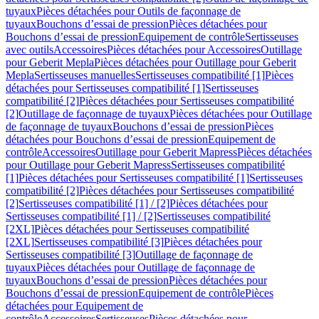
tuyaux
Pièces détachées pour Outils de façonnage de
tuyaux
Bouchons d’essai de pression
Pièces détachées pour
Bouchons d’essai de pression
Equipement de contrôle
Sertisseuses
avec outils
Accessoires
Pièces détachées pour Accessoires
Outillage
pour Geberit Mepla
Pièces détachées pour Outillage pour Geberit
Mepla
Sertisseuses manuelles
Sertisseuses compatibilité [1]
Pièces
détachées pour Sertisseuses compatibilité [1]
Sertisseuses
compatibilité [2]
Pièces détachées pour Sertisseuses compatibilité
[2]
Outillage de façonnage de tuyaux
Pièces détachées pour Outillage
de façonnage de tuyaux
Bouchons d’essai de pression
Pièces
détachées pour Bouchons d’essai de pression
Equipement de
contrôle
Accessoires
Outillage pour Geberit Mapress
Pièces détachées
pour Outillage pour Geberit Mapress
Sertisseuses compatibilité
[1]
Pièces détachées pour Sertisseuses compatibilité [1]
Sertisseuses
compatibilité [2]
Pièces détachées pour Sertisseuses compatibilité
[2]
Sertisseuses compatibilité [1] / [2]
Pièces détachées pour
Sertisseuses compatibilité [1] / [2]
Sertisseuses compatibilité
[2XL]
Pièces détachées pour Sertisseuses compatibilité
[2XL]
Sertisseuses compatibilité [3]
Pièces détachées pour
Sertisseuses compatibilité [3]
Outillage de façonnage de
tuyaux
Pièces détachées pour Outillage de façonnage de
tuyaux
Bouchons d’essai de pression
Pièces détachées pour
Bouchons d’essai de pression
Equipement de contrôle
Pièces
détachées pour Equipement de
contrôle
Accessoires
Sertisseuses
Pièces détachées pour