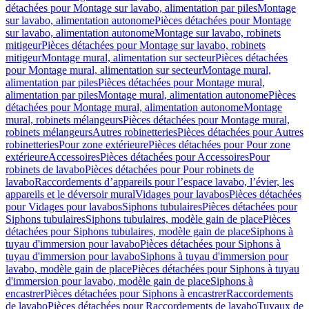
détachées pour Montage sur lavabo, alimentation par piles
Montage
sur lavabo, alimentation autonome
Pièces détachées pour Montage
sur lavabo, alimentation autonome
Montage sur lavabo, robinets
mitigeur
Pièces détachées pour Montage sur lavabo, robinets
mitigeur
Montage mural, alimentation sur secteur
Pièces détachées
pour Montage mural, alimentation sur secteur
Montage mural,
alimentation par piles
Pièces détachées pour Montage mural,
alimentation par piles
Montage mural, alimentation autonome
Pièces
détachées pour Montage mural, alimentation autonome
Montage
mural, robinets mélangeurs
Pièces détachées pour Montage mural,
robinets mélangeurs
Autres robinetteries
Pièces détachées pour Autres
robinetteries
Pour zone extérieure
Pièces détachées pour Pour zone
extérieure
Accessoires
Pièces détachées pour Accessoires
Pour
robinets de lavabo
Pièces détachées pour Pour robinets de
lavabo
Raccordements d’appareils pour l’espace lavabo, l’évier, les
appareils et le déversoir mural
Vidages pour lavabos
Pièces détachées
pour Vidages pour lavabos
Siphons tubulaires
Pièces détachées pour
Siphons tubulaires
Siphons tubulaires, modèle gain de place
Pièces
détachées pour Siphons tubulaires, modèle gain de place
Siphons à
tuyau d'immersion pour lavabo
Pièces détachées pour Siphons à
tuyau d'immersion pour lavabo
Siphons à tuyau d'immersion pour
lavabo, modèle gain de place
Pièces détachées pour Siphons à tuyau
d'immersion pour lavabo, modèle gain de place
Siphons à
encastrer
Pièces détachées pour Siphons à encastrer
Raccordements
de lavabo
Pièces détachées pour Raccordements de lavabo
Tuyaux de