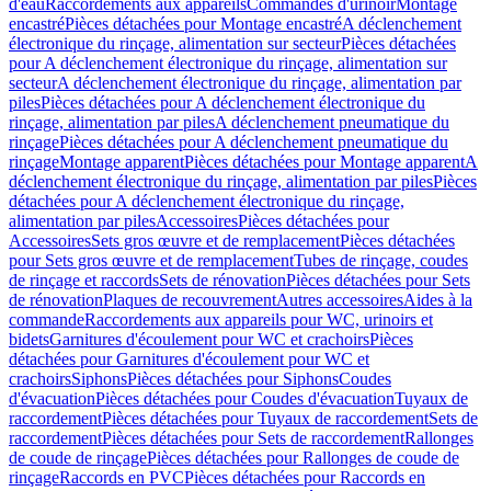
d'eau
Raccordements aux appareils
Commandes d'urinoir
Montage
encastré
Pièces détachées pour Montage encastré
A déclenchement
électronique du rinçage, alimentation sur secteur
Pièces détachées
pour A déclenchement électronique du rinçage, alimentation sur
secteur
A déclenchement électronique du rinçage, alimentation par
piles
Pièces détachées pour A déclenchement électronique du
rinçage, alimentation par piles
A déclenchement pneumatique du
rinçage
Pièces détachées pour A déclenchement pneumatique du
rinçage
Montage apparent
Pièces détachées pour Montage apparent
A
déclenchement électronique du rinçage, alimentation par piles
Pièces
détachées pour A déclenchement électronique du rinçage,
alimentation par piles
Accessoires
Pièces détachées pour
Accessoires
Sets gros œuvre et de remplacement
Pièces détachées
pour Sets gros œuvre et de remplacement
Tubes de rinçage, coudes
de rinçage et raccords
Sets de rénovation
Pièces détachées pour Sets
de rénovation
Plaques de recouvrement
Autres accessoires
Aides à la
commande
Raccordements aux appareils pour WC, urinoirs et
bidets
Garnitures d'écoulement pour WC et crachoirs
Pièces
détachées pour Garnitures d'écoulement pour WC et
crachoirs
Siphons
Pièces détachées pour Siphons
Coudes
d'évacuation
Pièces détachées pour Coudes d'évacuation
Tuyaux de
raccordement
Pièces détachées pour Tuyaux de raccordement
Sets de
raccordement
Pièces détachées pour Sets de raccordement
Rallonges
de coude de rinçage
Pièces détachées pour Rallonges de coude de
rinçage
Raccords en PVC
Pièces détachées pour Raccords en