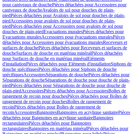
pour caniveaux de douche
Pièces détachées pour Accessoires pour
caniveaux de douche
Avaloirs de sol pour douches de plain-
pied
Pièces détachées pour Avaloirs de sol pour douches de plain-
pied
Accessoires pour avaloirs de sol pour douches de plain-
pied
Pièces détachées pour Accessoires pour avaloirs de sol pour
douches de plain-pied
Evacuations murales
Pièces détachées pour
Evacuations murales
Accessoires pour évacuations murales
Pièces
détachées pour Accessoires pour évacuations murales
Receveurs et
surfaces de douche
Pièces détachées pour Receveurs et surfaces de
douche
Surfaces de douche en matériau minéral
Pièces détachées
pour Surfaces de douche en matériau minéral
Eléments
d'installation
Pièces détachées pour Eléments d'installation
Siphons de
douche spécifiques
Pièces détachées pour Siphons de douche
spécifiques
Accessoires
Séparations de douche
Pièces détachées pour
Séparations de douche
Séparations de douche pour douche de plain-
pied
Pièces détachées pour Séparations de douche pour douche de
plain-pied
Accessoires
Pièces détachées pour Accessoires
Boîtes de
rangement de recoin pour douches
Pièces détachées pour Boîtes de
rangement de recoin pour douches
Boîtes de rangement de
recoin
Pièces détachées pour Boîtes de rangement de
recoin
Accessoires
Baignoires
Baignoires en acrylique sanitaire
Pièces
détachées pour Baignoires en acrylique sanitaire
Baignoires
rectangulaires
Pièces détachées pour Baignoires
rectangulaires
Baignoires en matériau minéral
Pièces détachées pour
Baignoires en matériau minéral
Baignoires pour bébés
Pièces