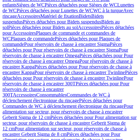
enfants
Sièges de WC
Pièces détachées pour Sièges de WC
Lunettes
de WC
Pièces détachées pour Lunettes de WC
WC à la turque
Avec
rinçage
Accessoires
Matériel de fixation
Bidets
Bidets
suspendus
Pièces détachées pour Bidets suspendus
Bidets au
sol
Pièces détachées pour Bidets au sol
Accessoires
Pièces détachées
pour Accessoires
Plaques de commande et commandes de
WC
Plaques de commande
Pièces détachées pour Plaques de
commande
Pour réservoirs de chasse à encastrer Sigma
Pièces
détachées pour Pour réservoirs de chasse à encastrer Sigma
Pour
réservoirs de chasse à encastrer Omega
Pièces détachées pour Pour
réservoirs de chasse à encastrer Omega
Pour réservoirs de chasse à
encastrer Kappa
Pièces détachées pour Pour réservoirs de chasse à
encastrer Kappa
Pour réservoirs de chasse à encastrer Twinline
Pièces
détachées pour Pour réservoirs de chasse à encastrer Twinline
Pour
réservoirs de chasse à encastrer 300T
Pièces détachées pour Pour
réservoirs de chasse à encastrer
300T
Accessoires
Consommables
Commandes de WC à
déclenchement électronique du rinçage
Pièces détachées pour
Commandes de WC à déclenchement électronique du rinçage
Pour
alimentation sur secteur, pour réservoirs de chasse à encastrer
Geberit Sigma de 12 cm
Pièces détachées pour Pour alimentation sur
secteur, pour réservoirs de chasse à encastrer Geberit Sigma de
12 cm
Pour alimentation sur secteur, pour réservoirs de chasse à
encastrer Geberit Sigma de 8 cm
Pièces détachées pour Pour
alimentation sur secteur, pour réservoirs de chasse à encastrer