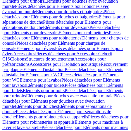
Eléments pour urinoirs
Eléments pour douches avec évacuation
murale
Pièces détachées pour Eléments pour douches avec
évacuation murale
Eléments pour douches et baignoires
Pièces
détachées pour Eléments pour douches et baignoires
Eléments pour
séparations de douche
Pièces détachées pour Eléments pour
séparations de douche
Eléments pour déversoirs
Pièces détachées
pour Eléments pour déversoirs
Eléments pour robinetteries
Pièces
détachées pour Eléments pour robinetteries
Eléments pour charges de
console
Pièces détachées pour Eléments pour charges de
console
Eléments pour éviers
Pièces détachées pour Eléments pour
éviers
Accessoires
Pièces détachées pour Accessoires
Geberit
GIS
Cloisons
Structures de soutènement
Accessoires pour
préfabrications
Accessoires pour l'isolation acoustique
Recouvrement
par plaques
Eléments d'installation
Pièces détachées pour Eléments
d'installation
Eléments pour WC
Pièces détachées pour Eléments
pour WC
Eléments pour lavabos
Pièces détachées pour Eléments
pour lavabos
Eléments pour bidets
Pièces détachées pour Eléments
pour bidets
Eléments pour urinoirs
Pièces détachées pour Eléments
pour urinoirs
Eléments pour douches avec évacuation murale
Pièces
détachées pour Eléments pour douches avec évacuation
murale
Éléments pour douches
Éléments pour séparations de
douche
Pièces détachées pour Éléments pour séparations de
douche
Eléments pour robinetteries et appareils
Pièces détachées pour
Eléments pour robinetteries et appareils
Eléments pour machines à
laver et lave-vaisselle
Pièces détachées pour Eléments pour machines