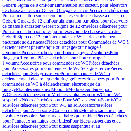
Geberit Sigma de 8 cm
Pour alimentation sur secteur, pour réservoirs
de chasse à encastrer Geberit Omega de 12 cm
Pièces détachées pour
Pour alimentation sur secteur, pour réservoirs de chasse à encastrer
Geberit Omega de 12 cm
Pour alimentation par piles, pour réservoirs
de chasse à encastrer Geberit Sigma de 12 cm
Pièces détachées pour
Pour alimentation par piles, pour réservoirs de chasse à encastrer
Geberit Sigma de 12 cm
Commandes de WC à déclenchement
pneumatique du rinçage
Pièces détachées pour Commandes de WC à
déclenchement pneumatique du rinçage
Pour rinçage à
2 volumes
Pièces détachées pour Pour rinçage à 2 volumes
Pour
rinçage à 1 volume
Pièces détachées pour Pour rinçage à
1 volume
Accessoires pour commandes de WC
Pièces détachées
pour Accessoires pour commandes de WC
Sets gros œuvre
Pièces
détachées pour Sets gros œuvre
Pour commandes de WC à
déclenchement électronique du rinçage
Pièces détachées pour Pour
commandes de WC à déclenchement électronique du
rinçage
Modules sanitaires Monolith
Modules sanitaires pour
WC
Pièces détachées pour Modules sanitaires pour WC
Pour WC
suspendus
Pièces détachées pour Pour WC suspendus
Pour WC au
sol
Pièces détachées pour Pour WC au sol
Accessoires
Pièces
détachées pour Accessoires
Consommables
Modules sanitaires pour
lavabos
Accessoires
Panneaux sanitaires pour bidets
Pièces détachées
pour Panneaux sanitaires pour bidets
Pour bidets suspendus et au
sol
Pièces détachées pour Pour bidets suspendus et au