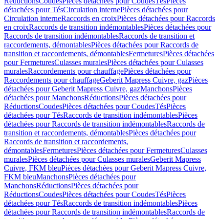
Réductions
Coudes
Pièces détachées pour Coudes
Tés
Pièces
détachées pour Tés
Circulation interne
Pièces détachées pour
Circulation interne
Raccords en croix
Pièces détachées pour Raccords
en croix
Raccords de transition indémontables
Pièces détachées pour
Raccords de transition indémontables
Raccords de transition et
raccordements, démontables
Pièces détachées pour Raccords de
transition et raccordements, démontables
Fermetures
Pièces détachées
pour Fermetures
Culasses murales
Pièces détachées pour Culasses
murales
Raccordements pour chauffage
Pièces détachées pour
Raccordements pour chauffage
Geberit Mapress Cuivre, gaz
Pièces
détachées pour Geberit Mapress Cuivre, gaz
Manchons
Pièces
détachées pour Manchons
Réductions
Pièces détachées pour
Réductions
Coudes
Pièces détachées pour Coudes
Tés
Pièces
détachées pour Tés
Raccords de transition indémontables
Pièces
détachées pour Raccords de transition indémontables
Raccords de
transition et raccordements, démontables
Pièces détachées pour
Raccords de transition et raccordements,
démontables
Fermetures
Pièces détachées pour Fermetures
Culasses
murales
Pièces détachées pour Culasses murales
Geberit Mapress
Cuivre, FKM bleu
Pièces détachées pour Geberit Mapress Cuivre,
FKM bleu
Manchons
Pièces détachées pour
Manchons
Réductions
Pièces détachées pour
Réductions
Coudes
Pièces détachées pour Coudes
Tés
Pièces
détachées pour Tés
Raccords de transition indémontables
Pièces
détachées pour Raccords de transition indémontables
Raccords de