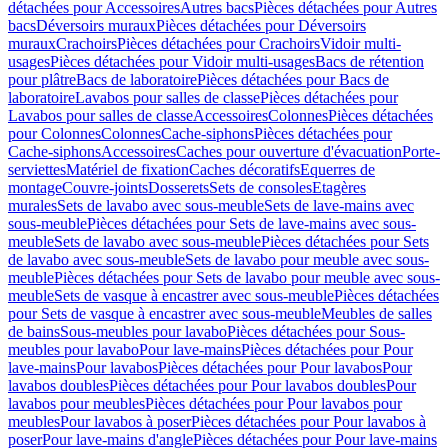
détachées pour Accessoires
Autres bacs
Pièces détachées pour Autres
bacs
Déversoirs muraux
Pièces détachées pour Déversoirs
muraux
Crachoirs
Pièces détachées pour Crachoirs
Vidoir multi-
usages
Pièces détachées pour Vidoir multi-usages
Bacs de rétention
pour plâtre
Bacs de laboratoire
Pièces détachées pour Bacs de
laboratoire
Lavabos pour salles de classe
Pièces détachées pour
Lavabos pour salles de classe
Accessoires
Colonnes
Pièces détachées
pour Colonnes
Colonnes
Cache-siphons
Pièces détachées pour
Cache-siphons
Accessoires
Caches pour ouverture d'évacuation
Porte-
serviettes
Matériel de fixation
Caches décoratifs
Equerres de
montage
Couvre-joints
Dosserets
Sets de consoles
Etagères
murales
Sets de lavabo avec sous-meuble
Sets de lave-mains avec
sous-meuble
Pièces détachées pour Sets de lave-mains avec sous-
meuble
Sets de lavabo avec sous-meuble
Pièces détachées pour Sets
de lavabo avec sous-meuble
Sets de lavabo pour meuble avec sous-
meuble
Pièces détachées pour Sets de lavabo pour meuble avec sous-
meuble
Sets de vasque à encastrer avec sous-meuble
Pièces détachées
pour Sets de vasque à encastrer avec sous-meuble
Meubles de salles
de bains
Sous-meubles pour lavabo
Pièces détachées pour Sous-
meubles pour lavabo
Pour lave-mains
Pièces détachées pour Pour
lave-mains
Pour lavabos
Pièces détachées pour Pour lavabos
Pour
lavabos doubles
Pièces détachées pour Pour lavabos doubles
Pour
lavabos pour meubles
Pièces détachées pour Pour lavabos pour
meubles
Pour lavabos à poser
Pièces détachées pour Pour lavabos à
poser
Pour lave-mains d'angle
Pièces détachées pour Pour lave-mains