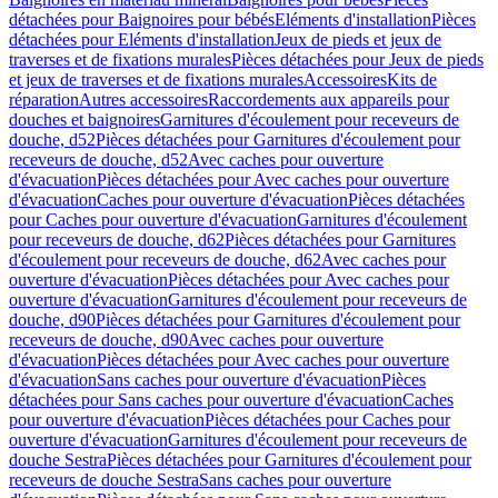
détachées pour Baignoires pour bébés
Eléments d'installation
Pièces
détachées pour Eléments d'installation
Jeux de pieds et jeux de
traverses et de fixations murales
Pièces détachées pour Jeux de pieds
et jeux de traverses et de fixations murales
Accessoires
Kits de
réparation
Autres accessoires
Raccordements aux appareils pour
douches et baignoires
Garnitures d'écoulement pour receveurs de
douche, d52
Pièces détachées pour Garnitures d'écoulement pour
receveurs de douche, d52
Avec caches pour ouverture
d'évacuation
Pièces détachées pour Avec caches pour ouverture
d'évacuation
Caches pour ouverture d'évacuation
Pièces détachées
pour Caches pour ouverture d'évacuation
Garnitures d'écoulement
pour receveurs de douche, d62
Pièces détachées pour Garnitures
d'écoulement pour receveurs de douche, d62
Avec caches pour
ouverture d'évacuation
Pièces détachées pour Avec caches pour
ouverture d'évacuation
Garnitures d'écoulement pour receveurs de
douche, d90
Pièces détachées pour Garnitures d'écoulement pour
receveurs de douche, d90
Avec caches pour ouverture
d'évacuation
Pièces détachées pour Avec caches pour ouverture
d'évacuation
Sans caches pour ouverture d'évacuation
Pièces
détachées pour Sans caches pour ouverture d'évacuation
Caches
pour ouverture d'évacuation
Pièces détachées pour Caches pour
ouverture d'évacuation
Garnitures d'écoulement pour receveurs de
douche Sestra
Pièces détachées pour Garnitures d'écoulement pour
receveurs de douche Sestra
Sans caches pour ouverture