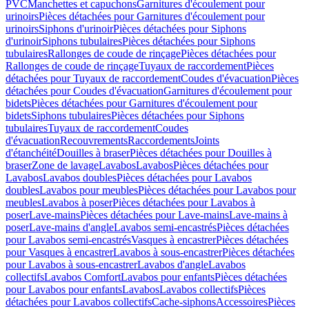
PVC
Manchettes et capuchons
Garnitures d'écoulement pour
urinoirs
Pièces détachées pour Garnitures d'écoulement pour
urinoirs
Siphons d'urinoir
Pièces détachées pour Siphons
d'urinoir
Siphons tubulaires
Pièces détachées pour Siphons
tubulaires
Rallonges de coude de rinçage
Pièces détachées pour
Rallonges de coude de rinçage
Tuyaux de raccordement
Pièces
détachées pour Tuyaux de raccordement
Coudes d'évacuation
Pièces
détachées pour Coudes d'évacuation
Garnitures d'écoulement pour
bidets
Pièces détachées pour Garnitures d'écoulement pour
bidets
Siphons tubulaires
Pièces détachées pour Siphons
tubulaires
Tuyaux de raccordement
Coudes
d'évacuation
Recouvrements
Raccordements
Joints
d'étanchéité
Douilles à braser
Pièces détachées pour Douilles à
braser
Zone de lavage
Lavabos
Lavabos
Pièces détachées pour
Lavabos
Lavabos doubles
Pièces détachées pour Lavabos
doubles
Lavabos pour meubles
Pièces détachées pour Lavabos pour
meubles
Lavabos à poser
Pièces détachées pour Lavabos à
poser
Lave-mains
Pièces détachées pour Lave-mains
Lave-mains à
poser
Lave-mains d'angle
Lavabos semi-encastrés
Pièces détachées
pour Lavabos semi-encastrés
Vasques à encastrer
Pièces détachées
pour Vasques à encastrer
Lavabos à sous-encastrer
Pièces détachées
pour Lavabos à sous-encastrer
Lavabos d'angle
Lavabos
collectifs
Lavabos Comfort
Lavabos pour enfants
Pièces détachées
pour Lavabos pour enfants
Lavabos
Lavabos collectifs
Pièces
détachées pour Lavabos collectifs
Cache-siphons
Accessoires
Pièces