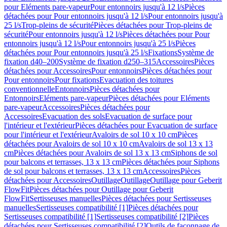
pour Eléments pare-vapeur
Pour entonnoirs jusqu'à 12 l/s
Pièces
détachées pour Pour entonnoirs jusqu'à 12 l/s
Pour entonnoirs jusqu'à
25 l/s
Trop-pleins de sécurité
Pièces détachées pour Trop-pleins de
sécurité
Pour entonnoirs jusqu'à 12 l/s
Pièces détachées pour Pour
entonnoirs jusqu'à 12 l/s
Pour entonnoirs jusqu'à 25 l/s
Pièces
détachées pour Pour entonnoirs jusqu'à 25 l/s
Fixations
Système de
fixation d40–200
Système de fixation d250–315
Accessoires
Pièces
détachées pour Accessoires
Pour entonnoirs
Pièces détachées pour
Pour entonnoirs
Pour fixations
Evacuation des toitures
conventionnelle
Entonnoirs
Pièces détachées pour
Entonnoirs
Eléments pare-vapeur
Pièces détachées pour Eléments
pare-vapeur
Accessoires
Pièces détachées pour
Accessoires
Evacuation des sols
Evacuation de surface pour
l'intérieur et l'extérieur
Pièces détachées pour Evacuation de surface
pour l'intérieur et l'extérieur
Avaloirs de sol 10 x 10 cm
Pièces
détachées pour Avaloirs de sol 10 x 10 cm
Avaloirs de sol 13 x 13
cm
Pièces détachées pour Avaloirs de sol 13 x 13 cm
Siphons de sol
pour balcons et terrasses, 13 x 13 cm
Pièces détachées pour Siphons
de sol pour balcons et terrasses, 13 x 13 cm
Accessoires
Pièces
détachées pour Accessoires
Outillage
Outillage
Outillage pour Geberit
FlowFit
Pièces détachées pour Outillage pour Geberit
FlowFit
Sertisseuses manuelles
Pièces détachées pour Sertisseuses
manuelles
Sertisseuses compatibilité [1]
Pièces détachées pour
Sertisseuses compatibilité [1]
Sertisseuses compatibilité [2]
Pièces
détachées pour Sertisseuses compatibilité [2]
Outils de façonnage de