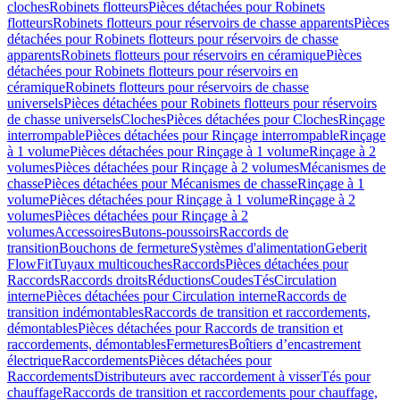
cloches
Robinets flotteurs
Pièces détachées pour Robinets
flotteurs
Robinets flotteurs pour réservoirs de chasse apparents
Pièces
détachées pour Robinets flotteurs pour réservoirs de chasse
apparents
Robinets flotteurs pour réservoirs en céramique
Pièces
détachées pour Robinets flotteurs pour réservoirs en
céramique
Robinets flotteurs pour réservoirs de chasse
universels
Pièces détachées pour Robinets flotteurs pour réservoirs
de chasse universels
Cloches
Pièces détachées pour Cloches
Rinçage
interrompable
Pièces détachées pour Rinçage interrompable
Rinçage
à 1 volume
Pièces détachées pour Rinçage à 1 volume
Rinçage à 2
volumes
Pièces détachées pour Rinçage à 2 volumes
Mécanismes de
chasse
Pièces détachées pour Mécanismes de chasse
Rinçage à 1
volume
Pièces détachées pour Rinçage à 1 volume
Rinçage à 2
volumes
Pièces détachées pour Rinçage à 2
volumes
Accessoires
Butons-poussoirs
Raccords de
transition
Bouchons de fermeture
Systèmes d'alimentation
Geberit
FlowFit
Tuyaux multicouches
Raccords
Pièces détachées pour
Raccords
Raccords droits
Réductions
Coudes
Tés
Circulation
interne
Pièces détachées pour Circulation interne
Raccords de
transition indémontables
Raccords de transition et raccordements,
démontables
Pièces détachées pour Raccords de transition et
raccordements, démontables
Fermetures
Boîtiers d’encastrement
électrique
Raccordements
Pièces détachées pour
Raccordements
Distributeurs avec raccordement à visser
Tés pour
chauffage
Raccords de transition et raccordements pour chauffage,