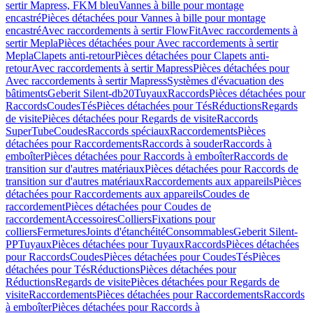
sertir Mapress, FKM bleu
Vannes à bille pour montage
encastré
Pièces détachées pour Vannes à bille pour montage
encastré
Avec raccordements à sertir FlowFit
Avec raccordements à
sertir Mepla
Pièces détachées pour Avec raccordements à sertir
Mepla
Clapets anti-retour
Pièces détachées pour Clapets anti-
retour
Avec raccordements à sertir Mapress
Pièces détachées pour
Avec raccordements à sertir Mapress
Systèmes d'évacuation des
bâtiments
Geberit Silent-db20
Tuyaux
Raccords
Pièces détachées pour
Raccords
Coudes
Tés
Pièces détachées pour Tés
Réductions
Regards
de visite
Pièces détachées pour Regards de visite
Raccords
SuperTube
Coudes
Raccords spéciaux
Raccordements
Pièces
détachées pour Raccordements
Raccords à souder
Raccords à
emboîter
Pièces détachées pour Raccords à emboîter
Raccords de
transition sur d'autres matériaux
Pièces détachées pour Raccords de
transition sur d'autres matériaux
Raccordements aux appareils
Pièces
détachées pour Raccordements aux appareils
Coudes de
raccordement
Pièces détachées pour Coudes de
raccordement
Accessoires
Colliers
Fixations pour
colliers
Fermetures
Joints d'étanchéité
Consommables
Geberit Silent-
PP
Tuyaux
Pièces détachées pour Tuyaux
Raccords
Pièces détachées
pour Raccords
Coudes
Pièces détachées pour Coudes
Tés
Pièces
détachées pour Tés
Réductions
Pièces détachées pour
Réductions
Regards de visite
Pièces détachées pour Regards de
visite
Raccordements
Pièces détachées pour Raccordements
Raccords
à emboîter
Pièces détachées pour Raccords à