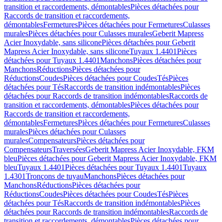
transition et raccordements, démontables
Pièces détachées pour
Raccords de transition et raccordements,
démontables
Fermetures
Pièces détachées pour Fermetures
Culasses
murales
Pièces détachées pour Culasses murales
Geberit Mapress
Acier Inoxydable, sans silicone
Pièces détachées pour Geberit
Mapress Acier Inoxydable, sans silicone
Tuyaux 1.4401
Pièces
détachées pour Tuyaux 1.4401
Manchons
Pièces détachées pour
Manchons
Réductions
Pièces détachées pour
Réductions
Coudes
Pièces détachées pour Coudes
Tés
Pièces
détachées pour Tés
Raccords de transition indémontables
Pièces
détachées pour Raccords de transition indémontables
Raccords de
transition et raccordements, démontables
Pièces détachées pour
Raccords de transition et raccordements,
démontables
Fermetures
Pièces détachées pour Fermetures
Culasses
murales
Pièces détachées pour Culasses
murales
Compensateurs
Pièces détachées pour
Compensateurs
Traversées
Geberit Mapress Acier Inoxydable, FKM
bleu
Pièces détachées pour Geberit Mapress Acier Inoxydable, FKM
bleu
Tuyaux 1.4401
Pièces détachées pour Tuyaux 1.4401
Tuyaux
1.4301
Tronçons de tuyau
Manchons
Pièces détachées pour
Manchons
Réductions
Pièces détachées pour
Réductions
Coudes
Pièces détachées pour Coudes
Tés
Pièces
détachées pour Tés
Raccords de transition indémontables
Pièces
détachées pour Raccords de transition indémontables
Raccords de
transition et raccordements, démontables
Pièces détachées pour