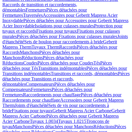
Raccords de transition et raccordements,
démontables
Fermetures
Pièces détachées pour
Fermetures
Traversées
Accessoires pour Geberit Mapress Acier
Inoxydable
Pièces détachées pour Accessoires pour Geberit Mapress
Acier Inoxydable
Isolations pour culasses murales
Protection pour
tuyaux et raccords
Fixations pour tuyaux
Fixations pour culasses
murales
Pièces détachées pour Fixations pour culasses murales
Joints
d'étanchéité
Sets de boulon pour raccordements à bride
Geberit
Mapress Therm
Tuyaux Therm
Raccords
Pièces détachées pour
Raccords
Manchons
Pièces détachées pour
Manchons
Réductions
Pièces détachées pour
Réductions
Coudes
Pièces détachées pour Coudes
Tés
Pièces
détachées pour Tés
Transitions indémontables
Pièces détachées pour
Transitions indémontables
Transitions et raccords, démontables
Pièces
détachées pour Transitions et raccords,
démontables
Compensateurs
Pièces détachées pour
Compensateurs
Fermetures
Pièces détachées pour
Fermetures
Raccordements pour chauffage
Pièces détachées pour
Raccordements pour chauffage
Accessoires pour Geberit Mapress
Therm
Joints d'étanchéité
Sets de vis pour raccordements à
bride
Fixations pour tuyaux
Geberit Mapress Acier Carbone
Geberit
Mapress Acier Carbone
Pièces détachées pour Geberit Mapress
Acier Carbone
Tuyaux 1.0034
Tuyaux 1.0215
Tronçons de
tuyau
Manchons
Pièces détachées pour Manchons
Réductions
Pièces
détachées pour Réductions
Coudes
Pièces détachées pour