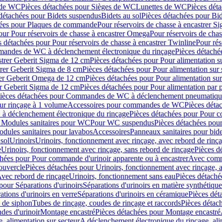
 de WC
Pièces détachées pour Sièges de WC
Lunettes de WC
Pièces dét
détachées pour Bidets suspendus
Bidets au sol
Pièces détachées pour Bid
hées pour Plaques de commande
Pour réservoirs de chasse à encastrer S
our Pour réservoirs de chasse à encastrer Omega
Pour réservoirs de cha
s détachées pour Pour réservoirs de chasse à encastrer Twinline
Pour rés
andes de WC à déclenchement électronique du rinçage
Pièces détach
astrer Geberit Sigma de 12 cm
Pièces détachées pour Pour alimentation su
strer Geberit Sigma de 8 cm
Pièces détachées pour Pour alimentation sur 
trer Geberit Omega de 12 cm
Pièces détachées pour Pour alimentation sur
rer Geberit Sigma de 12 cm
Pièces détachées pour Pour alimentation par p
ièces détachées pour Commandes de WC à déclenchement pneumatique
ur rinçage à 1 volume
Accessoires pour commandes de WC
Pièces dét
 déclenchement électronique du rinçage
Pièces détachées pour Pour 
r Modules sanitaires pour WC
Pour WC suspendus
Pièces détachées po
dules sanitaires pour lavabos
Accessoires
Panneaux sanitaires pour bide
sol
Urinoirs
Urinoirs, fonctionnement avec rinçage, avec rebord de rinç
e
Urinoirs, fonctionnement avec rinçage, sans rebord de rinçage
Pièces d
chées pour Pour commande d'urinoir apparente ou à encastrer
Avec comma
ouvercle
Pièces détachées pour Urinoirs, fonctionnement avec rinçage, 
Avec rebord de rinçage
Urinoirs, fonctionnement sans eau
Pièces détaché
pour Séparations d'urinoirs
Séparations d'urinoirs en matière synthétique
tions d'urinoirs en verre
Séparations d'urinoirs en céramique
Pièces dét
s de siphon
Tubes de rinçage, coudes de rinçage et raccords
Pièces détac
es d'urinoir
Montage encastré
Pièces détachées pour Montage encastré
, alimentation sur secteur
A déclenchement électronique du rinçage, ali