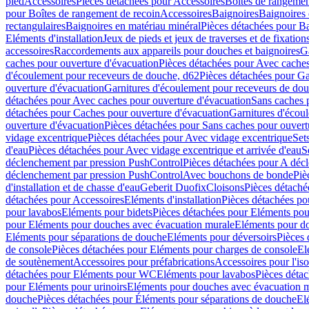
pied
Accessoires
Pièces détachées pour Accessoires
Boîtes de rangemen
pour Boîtes de rangement de recoin
Accessoires
Baignoires
Baignoires 
rectangulaires
Baignoires en matériau minéral
Pièces détachées pour Ba
Eléments d'installation
Jeux de pieds et jeux de traverses et de fixatio
accessoires
Raccordements aux appareils pour douches et baignoires
G
caches pour ouverture d'évacuation
Pièces détachées pour Avec caches
d'écoulement pour receveurs de douche, d62
Pièces détachées pour Ga
ouverture d'évacuation
Garnitures d'écoulement pour receveurs de do
détachées pour Avec caches pour ouverture d'évacuation
Sans caches 
détachées pour Caches pour ouverture d'évacuation
Garnitures d'écou
ouverture d'évacuation
Pièces détachées pour Sans caches pour ouvert
vidage excentrique
Pièces détachées pour Avec vidage excentrique
Set
d'eau
Pièces détachées pour Avec vidage excentrique et arrivée d'eau
S
déclenchement par pression PushControl
Pièces détachées pour A déc
déclenchement par pression PushControl
Avec bouchons de bonde
Piè
d'installation et de chasse d'eau
Geberit Duofix
Cloisons
Pièces détaché
détachées pour Accessoires
Eléments d'installation
Pièces détachées pou
pour lavabos
Eléments pour bidets
Pièces détachées pour Eléments pou
pour Eléments pour douches avec évacuation murale
Eléments pour do
Eléments pour séparations de douche
Eléments pour déversoirs
Pièces 
de console
Pièces détachées pour Eléments pour charges de console
El
de soutènement
Accessoires pour préfabrications
Accessoires pour l'is
détachées pour Eléments pour WC
Eléments pour lavabos
Pièces déta
pour Eléments pour urinoirs
Eléments pour douches avec évacuation 
douche
Pièces détachées pour Éléments pour séparations de douche
El