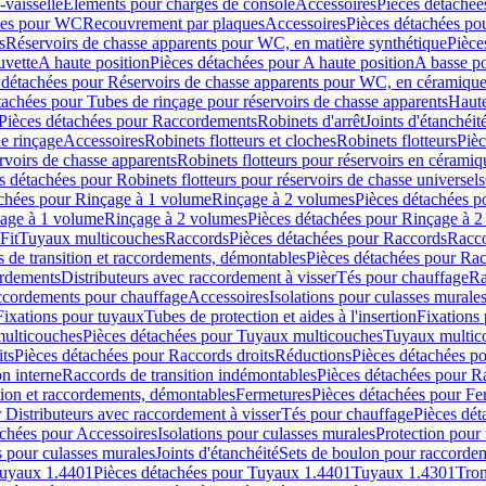
-vaisselle
Eléments pour charges de console
Accessoires
Pièces détachée
les pour WC
Recouvrement par plaques
Accessoires
Pièces détachées po
s
Réservoirs de chasse apparents pour WC, en matière synthétique
Pièce
uvette
A haute position
Pièces détachées pour A haute position
A basse po
 détachées pour Réservoirs de chasse apparents pour WC, en céramiqu
tachées pour Tubes de rinçage pour réservoirs de chasse apparents
Haute
Pièces détachées pour Raccordements
Robinets d'arrêt
Joints d'étanchéit
e rinçage
Accessoires
Robinets flotteurs et cloches
Robinets flotteurs
Pièc
rvoirs de chasse apparents
Robinets flotteurs pour réservoirs en céramiq
s détachées pour Robinets flotteurs pour réservoirs de chasse universels
achées pour Rinçage à 1 volume
Rinçage à 2 volumes
Pièces détachées p
çage à 1 volume
Rinçage à 2 volumes
Pièces détachées pour Rinçage à 
Fit
Tuyaux multicouches
Raccords
Pièces détachées pour Raccords
Racco
 de transition et raccordements, démontables
Pièces détachées pour Rac
ordements
Distributeurs avec raccordement à visser
Tés pour chauffage
Ra
ccordements pour chauffage
Accessoires
Isolations pour culasses murale
Fixations pour tuyaux
Tubes de protection et aides à l'insertion
Fixations
ulticouches
Pièces détachées pour Tuyaux multicouches
Tuyaux multic
ts
Pièces détachées pour Raccords droits
Réductions
Pièces détachées p
on interne
Raccords de transition indémontables
Pièces détachées pour Ra
tion et raccordements, démontables
Fermetures
Pièces détachées pour Fe
 Distributeurs avec raccordement à visser
Tés pour chauffage
Pièces dét
achées pour Accessoires
Isolations pour culasses murales
Protection pour 
s pour culasses murales
Joints d'étanchéité
Sets de boulon pour raccordem
uyaux 1.4401
Pièces détachées pour Tuyaux 1.4401
Tuyaux 1.4301
Tron