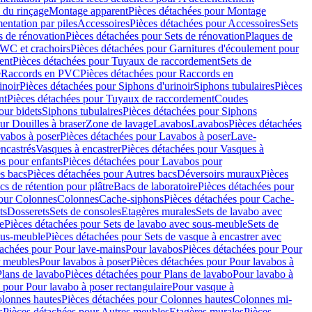
 du rinçage
Montage apparent
Pièces détachées pour Montage
entation par piles
Accessoires
Pièces détachées pour Accessoires
Sets
s de rénovation
Pièces détachées pour Sets de rénovation
Plaques de
 WC et crachoirs
Pièces détachées pour Garnitures d'écoulement pour
ent
Pièces détachées pour Tuyaux de raccordement
Sets de
e
Raccords en PVC
Pièces détachées pour Raccords en
inoir
Pièces détachées pour Siphons d'urinoir
Siphons tubulaires
Pièces
nt
Pièces détachées pour Tuyaux de raccordement
Coudes
our bidets
Siphons tubulaires
Pièces détachées pour Siphons
ur Douilles à braser
Zone de lavage
Lavabos
Lavabos
Pièces détachées
vabos à poser
Pièces détachées pour Lavabos à poser
Lave-
ncastrés
Vasques à encastrer
Pièces détachées pour Vasques à
s pour enfants
Pièces détachées pour Lavabos pour
s bacs
Pièces détachées pour Autres bacs
Déversoirs muraux
Pièces
cs de rétention pour plâtre
Bacs de laboratoire
Pièces détachées pour
pour Colonnes
Colonnes
Cache-siphons
Pièces détachées pour Cache-
ts
Dosserets
Sets de consoles
Etagères murales
Sets de lavabo avec
e
Pièces détachées pour Sets de lavabo avec sous-meuble
Sets de
ous-meuble
Pièces détachées pour Sets de vasque à encastrer avec
tachées pour Pour lave-mains
Pour lavabos
Pièces détachées pour Pour
r meubles
Pour lavabos à poser
Pièces détachées pour Pour lavabos à
Plans de lavabo
Pièces détachées pour Plans de lavabo
Pour lavabo à
 pour Pour lavabo à poser rectangulaire
Pour vasque à
lonnes hautes
Pièces détachées pour Colonnes hautes
Colonnes mi-
s
Pièces détachées pour Autres meubles
Etagères murales
Pièces