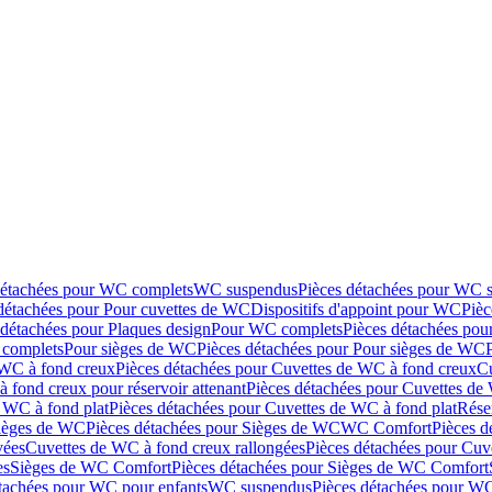
détachées pour WC complets
WC suspendus
Pièces détachées pour WC 
détachées pour Pour cuvettes de WC
Dispositifs d'appoint pour WC
Pièc
 détachées pour Plaques design
Pour WC complets
Pièces détachées po
complets
Pour sièges de WC
Pièces détachées pour Pour sièges de WC
 WC à fond creux
Pièces détachées pour Cuvettes de WC à fond creux
Cu
 fond creux pour réservoir attenant
Pièces détachées pour Cuvettes de 
 WC à fond plat
Pièces détachées pour Cuvettes de WC à fond plat
Rése
ièges de WC
Pièces détachées pour Sièges de WC
WC Comfort
Pièces 
vées
Cuvettes de WC à fond creux rallongées
Pièces détachées pour Cuv
es
Sièges de WC Comfort
Pièces détachées pour Sièges de WC Comfort
tachées pour WC pour enfants
WC suspendus
Pièces détachées pour W