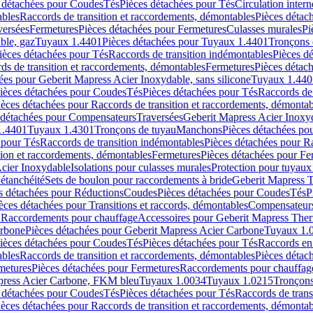
 détachées pour Coudes
Tés
Pièces détachées pour Tés
Circulation intern
ables
Raccords de transition et raccordements, démontables
Pièces détac
versées
Fermetures
Pièces détachées pour Fermetures
Culasses murales
Pi
ble, gaz
Tuyaux 1.4401
Pièces détachées pour Tuyaux 1.4401
Tronçons 
ièces détachées pour Tés
Raccords de transition indémontables
Pièces d
ds de transition et raccordements, démontables
Fermetures
Pièces détac
ées pour Geberit Mapress Acier Inoxydable, sans silicone
Tuyaux 1.440
ièces détachées pour Coudes
Tés
Pièces détachées pour Tés
Raccords de 
ièces détachées pour Raccords de transition et raccordements, démontab
 détachées pour Compensateurs
Traversées
Geberit Mapress Acier Inox
1.4401
Tuyaux 1.4301
Tronçons de tuyau
Manchons
Pièces détachées p
 pour Tés
Raccords de transition indémontables
Pièces détachées pour Ra
tion et raccordements, démontables
Fermetures
Pièces détachées pour Fe
Acier Inoxydable
Isolations pour culasses murales
Protection pour tuyaux
'étanchéité
Sets de boulon pour raccordements à bride
Geberit Mapress 
s détachées pour Réductions
Coudes
Pièces détachées pour Coudes
Tés
P
èces détachées pour Transitions et raccords, démontables
Compensateur
r Raccordements pour chauffage
Accessoires pour Geberit Mapress The
arbone
Pièces détachées pour Geberit Mapress Acier Carbone
Tuyaux 1.
ièces détachées pour Coudes
Tés
Pièces détachées pour Tés
Raccords en
ables
Raccords de transition et raccordements, démontables
Pièces détac
metures
Pièces détachées pour Fermetures
Raccordements pour chauffag
apress Acier Carbone, FKM bleu
Tuyaux 1.0034
Tuyaux 1.0215
Tronçons
 détachées pour Coudes
Tés
Pièces détachées pour Tés
Raccords de trans
ièces détachées pour Raccords de transition et raccordements, démontab