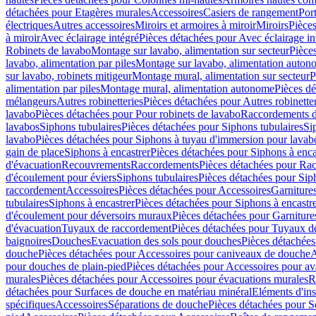
détachées pour Etagères murales
Accessoires
Casiers de rangement
Port
électriques
Autres accessoires
Miroirs et armoires à miroir
Miroirs
Pièces
à miroir
Avec éclairage intégré
Pièces détachées pour Avec éclairage in
Robinets de lavabo
Montage sur lavabo, alimentation sur secteur
Pièce
lavabo, alimentation par piles
Montage sur lavabo, alimentation auton
sur lavabo, robinets mitigeur
Montage mural, alimentation sur secteur
P
alimentation par piles
Montage mural, alimentation autonome
Pièces d
mélangeurs
Autres robinetteries
Pièces détachées pour Autres robinette
lavabo
Pièces détachées pour Pour robinets de lavabo
Raccordements d’a
lavabos
Siphons tubulaires
Pièces détachées pour Siphons tubulaires
Si
lavabo
Pièces détachées pour Siphons à tuyau d'immersion pour lavab
gain de place
Siphons à encastrer
Pièces détachées pour Siphons à enca
d'évacuation
Recouvrements
Raccordements
Pièces détachées pour Ra
d'écoulement pour éviers
Siphons tubulaires
Pièces détachées pour Sip
raccordement
Accessoires
Pièces détachées pour Accessoires
Garniture
tubulaires
Siphons à encastrer
Pièces détachées pour Siphons à encastr
d'écoulement pour déversoirs muraux
Pièces détachées pour Garnitur
d'évacuation
Tuyaux de raccordement
Pièces détachées pour Tuyaux d
baignoires
Douches
Evacuation des sols pour douches
Pièces détachées
douche
Pièces détachées pour Accessoires pour caniveaux de douche
A
pour douches de plain-pied
Pièces détachées pour Accessoires pour ava
murales
Pièces détachées pour Accessoires pour évacuations murales
R
détachées pour Surfaces de douche en matériau minéral
Eléments d'ins
spécifiques
Accessoires
Séparations de douche
Pièces détachées pour S