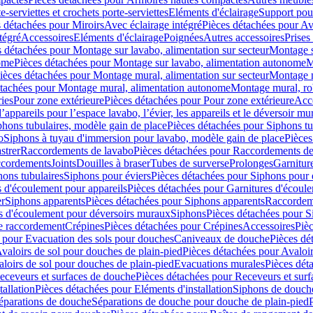
e-serviettes et crochets porte-serviettes
Eléments d'éclairage
Support pou
 détachées pour Miroirs
Avec éclairage intégré
Pièces détachées pour Av
tégré
Accessoires
Eléments d'éclairage
Poignées
Autres accessoires
Prises
s détachées pour Montage sur lavabo, alimentation sur secteur
Montage s
ome
Pièces détachées pour Montage sur lavabo, alimentation autonome
M
ièces détachées pour Montage mural, alimentation sur secteur
Montage m
étachées pour Montage mural, alimentation autonome
Montage mural, ro
ries
Pour zone extérieure
Pièces détachées pour Pour zone extérieure
Acc
ppareils pour l’espace lavabo, l’évier, les appareils et le déversoir mu
phons tubulaires, modèle gain de place
Pièces détachées pour Siphons tu
o
Siphons à tuyau d'immersion pour lavabo, modèle gain de place
Pièces
strer
Raccordements de lavabo
Pièces détachées pour Raccordements de
ccordements
Joints
Douilles à braser
Tubes de surverse
Prolonges
Garnitur
hons tubulaires
Siphons pour éviers
Pièces détachées pour Siphons pour 
s d'écoulement pour appareils
Pièces détachées pour Garnitures d'écoule
er
Siphons apparents
Pièces détachées pour Siphons apparents
Raccordem
es d'écoulement pour déversoirs muraux
Siphons
Pièces détachées pour 
e raccordement
Crépines
Pièces détachées pour Crépines
Accessoires
Piè
 pour Evacuation des sols pour douches
Caniveaux de douche
Pièces dé
valoirs de sol pour douches de plain-pied
Pièces détachées pour Avaloir
loirs de sol pour douches de plain-pied
Evacuations murales
Pièces dét
eceveurs et surfaces de douche
Pièces détachées pour Receveurs et sur
tallation
Pièces détachées pour Eléments d'installation
Siphons de douche
éparations de douche
Séparations de douche pour douche de plain-pied