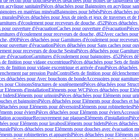
t de recoin pour douches
Pièces détachées pour Boîtes de rangement d
en acrylique sanitaire
Pièces détachées pour Baignoires en acrylique sani
ignoires en matériau minéral
Baignoires pour bébés
Pièces détachées po
ns murales
Pièces détachées pour Jeux de pieds et jeux de traverses et de 
arnitures d'écoulement pour receveurs de douche, d52
Pièces détachées
 pour ouverture d'évacuation
Caches pour ouverture d'évacuation
Pièces
rnitures d'écoulement pour receveurs de douche, d62
Avec caches pour 
uche, d90
Pièces détachées pour Garnitures d'écoulement pour receveur
pour ouverture d'évacuation
Pièces détachées pour Sans caches pour ouv
lement pour receveurs de douche Sestra
Pièces détachées pour Garniture
ure d'évacuation
Garnitures d'écoulement pour baignoires, d52
Pièces dé
s de finition pour vidage excentrique
Pièces détachées pour Sets de finit
ets de finition pour vidage excentrique et arrivée d'eau
Pièces détachées 
lenchement par pression PushControl
Sets de finition pour déclencheme
ces détachées pour Avec bouchons de bonde
Accessoires pour garniture
es pour Cloisons
Structures de soutènement
Pièces détachées pour Struc
r Eléments d'installation
Eléments pour WC
Pièces détachées pour El
r bidets
Eléments pour urinoirs
Pièces détachées pour Eléments pour uri
uches et baignoires
Pièces détachées pour Eléments pour douches et ba
détachées pour Eléments pour déversoirs
Eléments pour robinetteries
Piè
éments pour éviers
Pièces détachées pour Eléments pour éviers
Accessoi
olation acoustique
Recouvrement par plaques
Eléments d'installation
Pièce
chées pour Eléments pour lavabos
Eléments pour bidets
Pièces détachées
murale
Pièces détachées pour Eléments pour douches avec évacuation m
éments pour robinetteries et appareils
Pièces détachées pour Eléments pou