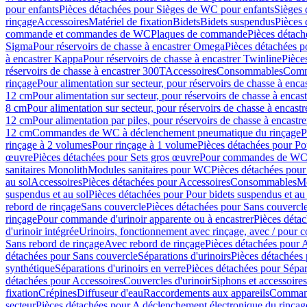
pour enfants
Pièces détachées pour Sièges de WC pour enfants
Sièges
rinçage
Accessoires
Matériel de fixation
Bidets
Bidets suspendus
Pièces 
commande et commandes de WC
Plaques de commande
Pièces détac
Sigma
Pour réservoirs de chasse à encastrer Omega
Pièces détachées p
à encastrer Kappa
Pour réservoirs de chasse à encastrer Twinline
Pièce
réservoirs de chasse à encastrer 300T
Accessoires
Consommables
Comm
rinçage
Pour alimentation sur secteur, pour réservoirs de chasse à enc
12 cm
Pour alimentation sur secteur, pour réservoirs de chasse à enca
8 cm
Pour alimentation sur secteur, pour réservoirs de chasse à encas
12 cm
Pour alimentation par piles, pour réservoirs de chasse à encast
12 cm
Commandes de WC à déclenchement pneumatique du rinçage
P
rinçage à 2 volumes
Pour rinçage à 1 volume
Pièces détachées pour Po
œuvre
Pièces détachées pour Sets gros œuvre
Pour commandes de WC à
sanitaires Monolith
Modules sanitaires pour WC
Pièces détachées pou
au sol
Accessoires
Pièces détachées pour Accessoires
Consommables
Mo
suspendus et au sol
Pièces détachées pour Pour bidets suspendus et au 
rebord de rinçage
Sans couvercle
Pièces détachées pour Sans couvercl
rinçage
Pour commande d'urinoir apparente ou à encastrer
Pièces déta
d'urinoir intégrée
Urinoirs, fonctionnement avec rinçage, avec / pour c
Sans rebord de rinçage
Avec rebord de rinçage
Pièces détachées pour 
détachées pour Sans couvercle
Séparations d'urinoirs
Pièces détachées 
synthétique
Séparations d'urinoirs en verre
Pièces détachées pour Sépara
détachées pour Accessoires
Couvercles d'urinoir
Siphons et accessoire
fixation
Crépines
Diffuseur d'eau
Raccordements aux appareils
Command
secteur
Pièces détachées pour A déclenchement électronique du rinçage