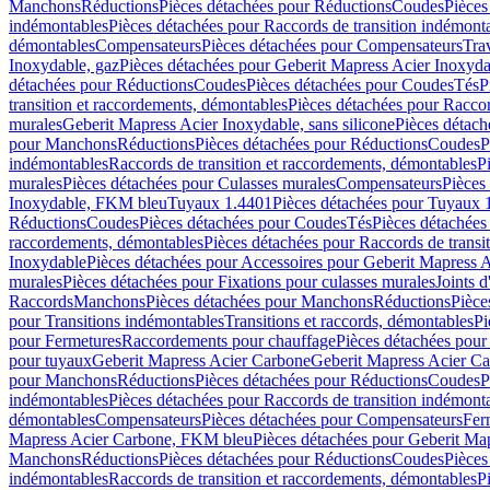
Manchons
Réductions
Pièces détachées pour Réductions
Coudes
Pièces
indémontables
Pièces détachées pour Raccords de transition indémont
démontables
Compensateurs
Pièces détachées pour Compensateurs
Tra
Inoxydable, gaz
Pièces détachées pour Geberit Mapress Acier Inoxyda
détachées pour Réductions
Coudes
Pièces détachées pour Coudes
Tés
P
transition et raccordements, démontables
Pièces détachées pour Raccor
murales
Geberit Mapress Acier Inoxydable, sans silicone
Pièces détach
pour Manchons
Réductions
Pièces détachées pour Réductions
Coudes
P
indémontables
Raccords de transition et raccordements, démontables
P
murales
Pièces détachées pour Culasses murales
Compensateurs
Pièces
Inoxydable, FKM bleu
Tuyaux 1.4401
Pièces détachées pour Tuyaux 
Réductions
Coudes
Pièces détachées pour Coudes
Tés
Pièces détachées
raccordements, démontables
Pièces détachées pour Raccords de transi
Inoxydable
Pièces détachées pour Accessoires pour Geberit Mapress 
murales
Pièces détachées pour Fixations pour culasses murales
Joints d
Raccords
Manchons
Pièces détachées pour Manchons
Réductions
Pièce
pour Transitions indémontables
Transitions et raccords, démontables
Pi
pour Fermetures
Raccordements pour chauffage
Pièces détachées pou
pour tuyaux
Geberit Mapress Acier Carbone
Geberit Mapress Acier C
pour Manchons
Réductions
Pièces détachées pour Réductions
Coudes
P
indémontables
Pièces détachées pour Raccords de transition indémont
démontables
Compensateurs
Pièces détachées pour Compensateurs
Fer
Mapress Acier Carbone, FKM bleu
Pièces détachées pour Geberit M
Manchons
Réductions
Pièces détachées pour Réductions
Coudes
Pièces
indémontables
Raccords de transition et raccordements, démontables
P