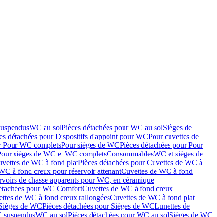
suspendus
WC au sol
Pièces détachées pour WC au sol
Sièges de
es détachées pour Dispositifs d'appoint pour WC
Pour cuvettes de
ur Pour WC complets
Pour sièges de WC
Pièces détachées pour Pour
Pour sièges de WC et WC complets
Consommables
WC et sièges de
vettes de WC à fond plat
Pièces détachées pour Cuvettes de WC à
WC à fond creux pour réservoir attenant
Cuvettes de WC à fond
rvoirs de chasse apparents pour WC, en céramique
détachées pour WC Comfort
Cuvettes de WC à fond creux
ettes de WC à fond creux rallongées
Cuvettes de WC à fond plat
Sièges de WC
Pièces détachées pour Sièges de WC
Lunettes de
C suspendus
WC au sol
Pièces détachées pour WC au sol
Sièges de WC