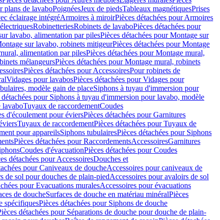
r plans de lavabo
Poignées
Jeux de pieds
Tableaux magnétiques
Prises
ec éclairage intégré
Armoires à miroir
Pièces détachées pour Armoires
 électriques
Robinetteries
Robinets de lavabo
Pièces détachées pour
ur lavabo, alimentation par piles
Pièces détachées pour Montage sur
ontage sur lavabo, robinets mitigeur
Pièces détachées pour Montage
ural, alimentation par piles
Pièces détachées pour Montage mural,
binets mélangeurs
Pièces détachées pour Montage mural, robinets
essoires
Pièces détachées pour Accessoires
Pour robinets de
ral
Vidages pour lavabos
Pièces détachées pour Vidages pour
bulaires, modèle gain de place
Siphons à tuyau d'immersion pour
 détachées pour Siphons à tuyau d'immersion pour lavabo, modèle
 lavabo
Tuyaux de raccordement
Coudes
es d'écoulement pour éviers
Pièces détachées pour Garnitures
éviers
Tuyaux de raccordement
Pièces détachées pour Tuyaux de
ment pour appareils
Siphons tubulaires
Pièces détachées pour Siphons
ents
Pièces détachées pour Raccordements
Accessoires
Garnitures
Siphons
Coudes d'évacuation
Pièces détachées pour Coudes
ces détachées pour Accessoires
Douches et
tachées pour Caniveaux de douche
Accessoires pour caniveaux de
s de sol pour douches de plain-pied
Accessoires pour avaloirs de sol
achées pour Evacuations murales
Accessoires pour évacuations
faces de douche
Surfaces de douche en matériau minéral
Pièces
 spécifiques
Pièces détachées pour Siphons de douche
Pièces détachées pour Séparations de douche pour douche de plain-