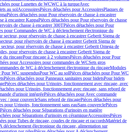
achées pour Lunettes de WC
WC à la turque
Avec
ets au sol
Accessoires
Pièces détachées pour Accessoires
Plaques de
igma
Pièces détachées pour Pour réservoirs de chasse à encastrer
sse à encastrer Kappa
Pièces détachées pour Pour réservoirs de chasse
ervoirs de chasse à encastrer 300T
Pièces détachées pour Pour
ées pour Commandes de WC à déclenchement électronique du
r secteur, pour réservoirs de chasse à encastrer Geberit Sigma de
secteur, pour réservoirs de chasse à encastrer Geberit Sigma de
 secteur, pour réservoirs de chasse à encastrer Geberit Omega de
iles, pour réservoirs de chasse à encastrer Geberit Sigma de
 du rinçage
Pour rinçage à 2 volumes
Pièces détachées pour Pour
achées pour Accessoires pour commandes de WC
Sets gros
commandes de WC à déclenchement électronique du rinçage
Modules
ur Pour WC suspendus
Pour WC au sol
Pièces détachées pour Pour WC
ts
Pièces détachées pour Panneaux sanitaires pour bidets
Pour bidets
age
Pièces détachées pour Urinoirs, fonctionnement avec rinçage, avec
étachées pour Urinoirs, fonctionnement avec rinçage, sans rebord de
nde d'urinoir intégrée
Pièces détachées pour Avec commande
avec / pour couvercle
Sans rebord de rinçage
Pièces détachées pour
es pour Urinoirs, fonctionnement sans eau
Sans couvercle
Pièces
Pièces détachées pour Séparations d'urinoirs en matière
achées pour Séparations d'urinoirs en céramique
Accessoires
Pièces
hées pour Tubes de rinçage, coudes de rinçage et raccords
Matériel de
A déclenchement électronique du rinçage, alimentation sur
mentation par piles
Pièces détachées pour A déclenchement