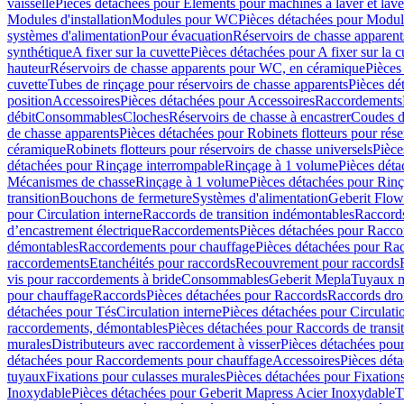
vaisselle
Pièces détachées pour Eléments pour machines à laver et lave
Modules d'installation
Modules pour WC
Pièces détachées pour Modu
systèmes d'alimentation
Pour évacuation
Réservoirs de chasse apparent
synthétique
A fixer sur la cuvette
Pièces détachées pour A fixer sur la c
hauteur
Réservoirs de chasse apparents pour WC, en céramique
Pièces
cuvette
Tubes de rinçage pour réservoirs de chasse apparents
Pièces dé
position
Accessoires
Pièces détachées pour Accessoires
Raccordements
débit
Consommables
Cloches
Réservoirs de chasse à encastrer
Coudes d
de chasse apparents
Pièces détachées pour Robinets flotteurs pour rése
céramique
Robinets flotteurs pour réservoirs de chasse universels
Pièce
détachées pour Rinçage interrompable
Rinçage à 1 volume
Pièces dét
Mécanismes de chasse
Rinçage à 1 volume
Pièces détachées pour Rin
transition
Bouchons de fermeture
Systèmes d'alimentation
Geberit Flow
pour Circulation interne
Raccords de transition indémontables
Raccords
d’encastrement électrique
Raccordements
Pièces détachées pour Racc
démontables
Raccordements pour chauffage
Pièces détachées pour Ra
raccordements
Etanchéités pour raccords
Recouvrement pour raccords
vis pour raccordements à bride
Consommables
Geberit Mepla
Tuyaux m
pour chauffage
Raccords
Pièces détachées pour Raccords
Raccords droi
détachées pour Tés
Circulation interne
Pièces détachées pour Circulati
raccordements, démontables
Pièces détachées pour Raccords de transi
murales
Distributeurs avec raccordement à visser
Pièces détachées pour
détachées pour Raccordements pour chauffage
Accessoires
Pièces dét
tuyaux
Fixations pour culasses murales
Pièces détachées pour Fixation
Inoxydable
Pièces détachées pour Geberit Mapress Acier Inoxydable
T