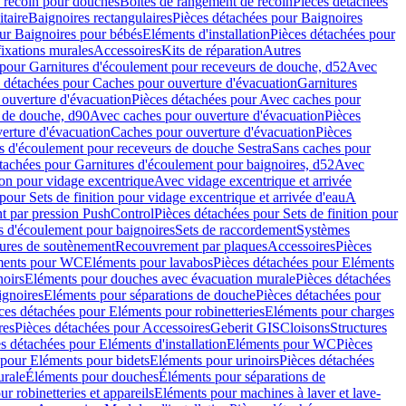
e recoin pour douches
Boîtes de rangement de recoin
Pièces détachées
taire
Baignoires rectangulaires
Pièces détachées pour Baignoires
ur Baignoires pour bébés
Eléments d'installation
Pièces détachées pour
fixations murales
Accessoires
Kits de réparation
Autres
 pour Garnitures d'écoulement pour receveurs de douche, d52
Avec
 détachées pour Caches pour ouverture d'évacuation
Garnitures
ouverture d'évacuation
Pièces détachées pour Avec caches pour
s de douche, d90
Avec caches pour ouverture d'évacuation
Pièces
erture d'évacuation
Caches pour ouverture d'évacuation
Pièces
s d'écoulement pour receveurs de douche Sestra
Sans caches pour
tachées pour Garnitures d'écoulement pour baignoires, d52
Avec
ion pour vidage excentrique
Avec vidage excentrique et arrivée
pour Sets de finition pour vidage excentrique et arrivée d'eau
A
nt par pression PushControl
Pièces détachées pour Sets de finition pour
s d'écoulement pour baignoires
Sets de raccordement
Systèmes
tures de soutènement
Recouvrement par plaques
Accessoires
Pièces
éments pour WC
Eléments pour lavabos
Pièces détachées pour Eléments
noirs
Eléments pour douches avec évacuation murale
Pièces détachées
ignoires
Eléments pour séparations de douche
Pièces détachées pour
ces détachées pour Eléments pour robinetteries
Eléments pour charges
res
Pièces détachées pour Accessoires
Geberit GIS
Cloisons
Structures
s détachées pour Eléments d'installation
Eléments pour WC
Pièces
 pour Eléments pour bidets
Eléments pour urinoirs
Pièces détachées
urale
Éléments pour douches
Éléments pour séparations de
r robinetteries et appareils
Eléments pour machines à laver et lave-