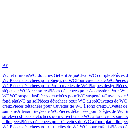
BE
WC et urinoirs
WC-douches Geberit AquaClean
WC complets
Pièces 
WC
Pièces détachées pour Sièges de WC
Pour cuvettes de WC
Pièces 
WC
Pièces détachées pour Pour cuvettes de WC
Plaques design
Pièces
sièges de WC
Accessoires
Pièces détachées pour Accessoires
Pour WC 
WC
WC suspendus
Pièces détachées pour WC suspendus
Cuvettes de
fond plat
WC au sol
Pièces détachées pour WC au sol
Cuvettes de WC à
creux
Pièces détachées pour Cuvettes de WC à fond creux
Cuvettes de
sanitaire
Attenant
Sièges de WC
Pièces détachées pour Sièges de WC
S
surélevées
Pièces détachées pour Cuvettes de WC à fond creux suréle
rallongées
Pièces détachées pour Cuvettes de WC à fond plat rallongé
WC
Pièces détachées pour Lunettes de WC
WC pour enfants
Pièces dé