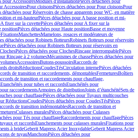
s pour Accessoires
Modules d'installation
Pièces détachées pour
ur Accessoires
Pour cloisons
Pièces détachées pour Pour cloisons
Pour
s détachées pour Réservoirs de chasse apparents pour WC, en matière
sition et mi-hauteur
Pièces détachées pour A basse position et mi-
e
A fixer sur la cuvette
Pièces détachées pour A fixer sur la
 position
Pièces détachées pour Haute position
Basse et moyenne
é
Fixations
Manchettes
Mamelons, rosaces et modérateurs de
es détachées pour Robinets flotteurs
Robinets flotteurs pour réservoirs
ue
Pièces détachées pour Robinets flotteurs pour réservoirs en
Cloches
Pièces détachées pour Cloches
Rinçage interrompable
Pièces
our Rinçage à 2 volumes
Mécanismes de chasse
Pièces détachées pour
2 volumes
Accessoires
Butons-poussoirs
Raccords de
rds droits
Réductions
Coudes
Tés
Circulation interne
Pièces détachées
cords de transition et raccordements, démontables
Fermetures
Boîtiers
ccords de transition et raccordements pour chauffage,
s
Etanchéités pour tubes et raccords
Etanchéités pour
 pour raccordements
Armoires de distribution
Joints d’étanchéité
Sets de
ouches pour chauffage
Pièces détachées pour Tuyaux multicouches
our Réductions
Coudes
Pièces détachées pour Coudes
Tés
Pièces
ccords de transition indémontables
Raccords de transition et
rmetures
Culasses murales
Pièces détachées pour Culasses
achées pour Tés pour chauffage
Raccordements pour chauffage
Pièces
tuyaux et raccords
Etanchements pour culasses murales
Fixations pour
ents à bride
Geberit Mapress Acier Inoxydable
Geberit Mapress Acier
çons de tuyau
Manchons
Pièces détachées pour