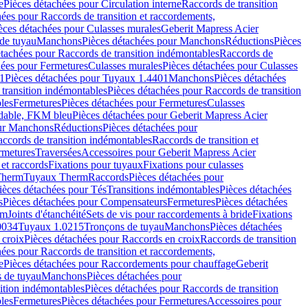
e
Pièces détachées pour Circulation interne
Raccords de transition
hées pour Raccords de transition et raccordements,
èces détachées pour Culasses murales
Geberit Mapress Acier
de tuyau
Manchons
Pièces détachées pour Manchons
Réductions
Pièces
étachées pour Raccords de transition indémontables
Raccords de
hées pour Fermetures
Culasses murales
Pièces détachées pour Culasses
1
Pièces détachées pour Tuyaux 1.4401
Manchons
Pièces détachées
transition indémontables
Pièces détachées pour Raccords de transition
les
Fermetures
Pièces détachées pour Fermetures
Culasses
ydable, FKM bleu
Pièces détachées pour Geberit Mapress Acier
our Manchons
Réductions
Pièces détachées pour
ccords de transition indémontables
Raccords de transition et
rmetures
Traversées
Accessoires pour Geberit Mapress Acier
 et raccords
Fixations pour tuyaux
Fixations pour culasses
Therm
Tuyaux Therm
Raccords
Pièces détachées pour
ièces détachées pour Tés
Transitions indémontables
Pièces détachées
s
Pièces détachées pour Compensateurs
Fermetures
Pièces détachées
rm
Joints d'étanchéité
Sets de vis pour raccordements à bride
Fixations
0034
Tuyaux 1.0215
Tronçons de tuyau
Manchons
Pièces détachées
 croix
Pièces détachées pour Raccords en croix
Raccords de transition
hées pour Raccords de transition et raccordements,
e
Pièces détachées pour Raccordements pour chauffage
Geberit
 de tuyau
Manchons
Pièces détachées pour
ition indémontables
Pièces détachées pour Raccords de transition
les
Fermetures
Pièces détachées pour Fermetures
Accessoires pour