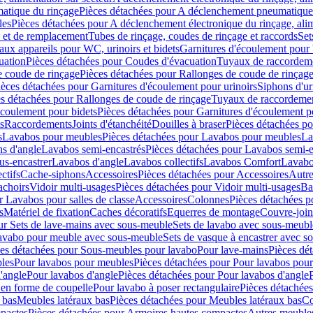
atique du rinçage
Pièces détachées pour A déclenchement pneumatique
les
Pièces détachées pour A déclenchement électronique du rinçage, alim
e et de remplacement
Tubes de rinçage, coudes de rinçage et raccords
Set
ux appareils pour WC, urinoirs et bidets
Garnitures d'écoulement pour
uation
Pièces détachées pour Coudes d'évacuation
Tuyaux de raccordem
e coude de rinçage
Pièces détachées pour Rallonges de coude de rinçag
ièces détachées pour Garnitures d'écoulement pour urinoirs
Siphons d'ur
s détachées pour Rallonges de coude de rinçage
Tuyaux de raccordeme
écoulement pour bidets
Pièces détachées pour Garnitures d'écoulement p
s
Raccordements
Joints d'étanchéité
Douilles à braser
Pièces détachées po
s
Lavabos pour meubles
Pièces détachées pour Lavabos pour meubles
La
s d'angle
Lavabos semi-encastrés
Pièces détachées pour Lavabos semi-e
us-encastrer
Lavabos d'angle
Lavabos collectifs
Lavabos Comfort
Lavabo
ctifs
Cache-siphons
Accessoires
Pièces détachées pour Accessoires
Autre
achoirs
Vidoir multi-usages
Pièces détachées pour Vidoir multi-usages
Ba
r Lavabos pour salles de classe
Accessoires
Colonnes
Pièces détachées 
s
Matériel de fixation
Caches décoratifs
Equerres de montage
Couvre-join
ur Sets de lave-mains avec sous-meuble
Sets de lavabo avec sous-meubl
 lavabo pour meuble avec sous-meuble
Sets de vasque à encastrer avec s
es détachées pour Sous-meubles pour lavabo
Pour lave-mains
Pièces dé
bles
Pour lavabos pour meubles
Pièces détachées pour Pour lavabos pou
'angle
Pour lavabos d'angle
Pièces détachées pour Pour lavabos d'angle
 en forme de coupelle
Pour lavabo à poser rectangulaire
Pièces détachées
 bas
Meubles latéraux bas
Pièces détachées pour Meubles latéraux bas
Co
pactes
Pièces détachées pour Armoires hautes compactes
Autres meuble