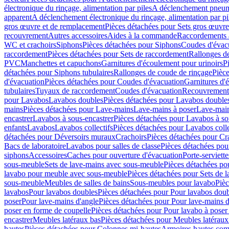
électronique du rinçage, alimentation par piles
A déclenchement pneum
apparent
A déclenchement électronique du rinçage, alimentation par pi
gros œuvre et de remplacement
Pièces détachées pour Sets gros œuvr
recouvrement
Autres accessoires
Aides à la commande
Raccordements a
WC et crachoirs
Siphons
Pièces détachées pour Siphons
Coudes d'évac
raccordement
Pièces détachées pour Sets de raccordement
Rallonges d
PVC
Manchettes et capuchons
Garnitures d'écoulement pour urinoirs
P
détachées pour Siphons tubulaires
Rallonges de coude de rinçage
Pièce
d'évacuation
Pièces détachées pour Coudes d'évacuation
Garnitures d'
tubulaires
Tuyaux de raccordement
Coudes d'évacuation
Recouvrement
pour Lavabos
Lavabos doubles
Pièces détachées pour Lavabos double
mains
Pièces détachées pour Lave-mains
Lave-mains à poser
Lave-main
encastrer
Lavabos à sous-encastrer
Pièces détachées pour Lavabos à so
enfants
Lavabos
Lavabos collectifs
Pièces détachées pour Lavabos colle
détachées pour Déversoirs muraux
Crachoirs
Pièces détachées pour Cr
Bacs de laboratoire
Lavabos pour salles de classe
Pièces détachées pou
siphons
Accessoires
Caches pour ouverture d'évacuation
Porte-serviette
sous-meuble
Sets de lave-mains avec sous-meuble
Pièces détachées po
lavabo pour meuble avec sous-meuble
Pièces détachées pour Sets de
sous-meuble
Meubles de salles de bains
Sous-meubles pour lavabo
Pièc
lavabos
Pour lavabos doubles
Pièces détachées pour Pour lavabos dou
poser
Pour lave-mains d'angle
Pièces détachées pour Pour lave-mains d
poser en forme de coupelle
Pièces détachées pour Pour lavabo à poser
encastrer
Meubles latéraux bas
Pièces détachées pour Meubles latéraux
hautes
Pièces détachées pour Colonnes mi-hautes
Armoires hautes com