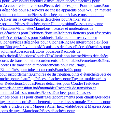
s pour Accessoires
Modules d'installation
Pièces détachées pour
ur Accessoires
Pour cloisons
Pièces détachées pour Pour cloisons
Pour
s détachées pour Réservoirs de chasse apparents pour WC, en matière
sition et mi-hauteur
Pièces détachées pour A basse position et mi-
e
A fixer sur la cuvette
Pièces détachées pour A fixer sur la
 position
Pièces détachées pour Haute position
Basse et moyenne
é
Fixations
Manchettes
Mamelons, rosaces et modérateurs de
es détachées pour Robinets flotteurs
Robinets flotteurs pour réservoirs
ue
Pièces détachées pour Robinets flotteurs pour réservoirs en
Cloches
Pièces détachées pour Cloches
Rinçage interrompable
Pièces
our Rinçage à 2 volumes
Mécanismes de chasse
Pièces détachées pour
2 volumes
Accessoires
Butons-poussoirs
Raccords de
rds droits
Réductions
Coudes
Tés
Circulation interne
Pièces détachées
cords de transition et raccordements, démontables
Fermetures
Boîtiers
ccords de transition et raccordements pour chauffage,
s
Etanchéités pour tubes et raccords
Etanchéités pour
 pour raccordements
Armoires de distribution
Joints d’étanchéité
Sets de
ouches pour chauffage
Pièces détachées pour Tuyaux multicouches
our Réductions
Coudes
Pièces détachées pour Coudes
Tés
Pièces
ccords de transition indémontables
Raccords de transition et
rmetures
Culasses murales
Pièces détachées pour Culasses
achées pour Tés pour chauffage
Raccordements pour chauffage
Pièces
tuyaux et raccords
Etanchements pour culasses murales
Fixations pour
ents à bride
Geberit Mapress Acier Inoxydable
Geberit Mapress Acier
çons de tuyau
Manchons
Pièces détachées pour