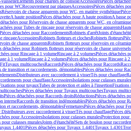
-vaisselle
Eléments pour charges de console
Accessoires
Pièces détachée
les pour WC
Recouvrement par plaques
Accessoires
Pièces détachées po
s
Réservoirs de chasse apparents pour WC, en matière synthétique
Pièce
uvette
A haute position
Pièces détachées pour A haute position
A basse po
 détachées pour Réservoirs de chasse apparents pour WC, en céramiqu
tachées pour Tubes de rinçage pour réservoirs de chasse apparents
Haute
Pièces détachées pour Raccordements
Robinets d'arrêt
Joints d'étanchéit
e rinçage
Accessoires
Robinets flotteurs et cloches
Robinets flotteurs
Pièc
rvoirs de chasse apparents
Robinets flotteurs pour réservoirs en céramiq
s détachées pour Robinets flotteurs pour réservoirs de chasse universels
achées pour Rinçage à 1 volume
Rinçage à 2 volumes
Pièces détachées p
çage à 1 volume
Rinçage à 2 volumes
Pièces détachées pour Rinçage à 
Fit
Tuyaux multicouches
Raccords
Pièces détachées pour Raccords
Racco
 de transition et raccordements, démontables
Pièces détachées pour Rac
ordements
Distributeurs avec raccordement à visser
Tés pour chauffage
Ra
ccordements pour chauffage
Accessoires
Isolations pour culasses murale
Fixations pour tuyaux
Tubes de protection et aides à l'insertion
Fixations
ulticouches
Pièces détachées pour Tuyaux multicouches
Tuyaux multic
ts
Pièces détachées pour Raccords droits
Réductions
Pièces détachées p
on interne
Raccords de transition indémontables
Pièces détachées pour Ra
tion et raccordements, démontables
Fermetures
Pièces détachées pour Fe
 Distributeurs avec raccordement à visser
Tés pour chauffage
Pièces dét
achées pour Accessoires
Isolations pour culasses murales
Protection pour 
s pour culasses murales
Joints d'étanchéité
Sets de boulon pour raccordem
uyaux 1.4401
Pièces détachées pour Tuyaux 1.4401
Tuyaux 1.4301
Tron