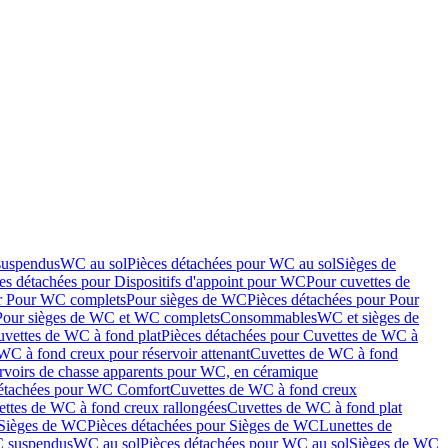
suspendus
WC au sol
Pièces détachées pour WC au sol
Sièges de
es détachées pour Dispositifs d'appoint pour WC
Pour cuvettes de
ur Pour WC complets
Pour sièges de WC
Pièces détachées pour Pour
Pour sièges de WC et WC complets
Consommables
WC et sièges de
vettes de WC à fond plat
Pièces détachées pour Cuvettes de WC à
WC à fond creux pour réservoir attenant
Cuvettes de WC à fond
rvoirs de chasse apparents pour WC, en céramique
détachées pour WC Comfort
Cuvettes de WC à fond creux
ettes de WC à fond creux rallongées
Cuvettes de WC à fond plat
Sièges de WC
Pièces détachées pour Sièges de WC
Lunettes de
C suspendus
WC au sol
Pièces détachées pour WC au sol
Sièges de WC