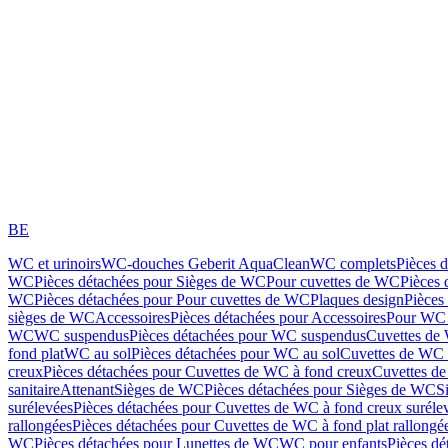
BE
WC et urinoirs
WC-douches Geberit AquaClean
WC complets
Pièces 
WC
Pièces détachées pour Sièges de WC
Pour cuvettes de WC
Pièces 
WC
Pièces détachées pour Pour cuvettes de WC
Plaques design
Pièces
sièges de WC
Accessoires
Pièces détachées pour Accessoires
Pour WC 
WC
WC suspendus
Pièces détachées pour WC suspendus
Cuvettes de
fond plat
WC au sol
Pièces détachées pour WC au sol
Cuvettes de WC à
creux
Pièces détachées pour Cuvettes de WC à fond creux
Cuvettes de
sanitaire
Attenant
Sièges de WC
Pièces détachées pour Sièges de WC
S
surélevées
Pièces détachées pour Cuvettes de WC à fond creux suréle
rallongées
Pièces détachées pour Cuvettes de WC à fond plat rallongé
WC
Pièces détachées pour Lunettes de WC
WC pour enfants
Pièces dé