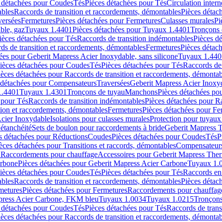
 détachées pour Coudes
Tés
Pièces détachées pour Tés
Circulation intern
ables
Raccords de transition et raccordements, démontables
Pièces détac
versées
Fermetures
Pièces détachées pour Fermetures
Culasses murales
Pi
ble, gaz
Tuyaux 1.4401
Pièces détachées pour Tuyaux 1.4401
Tronçons 
ièces détachées pour Tés
Raccords de transition indémontables
Pièces d
ds de transition et raccordements, démontables
Fermetures
Pièces détac
ées pour Geberit Mapress Acier Inoxydable, sans silicone
Tuyaux 1.440
ièces détachées pour Coudes
Tés
Pièces détachées pour Tés
Raccords de 
ièces détachées pour Raccords de transition et raccordements, démontab
 détachées pour Compensateurs
Traversées
Geberit Mapress Acier Inox
1.4401
Tuyaux 1.4301
Tronçons de tuyau
Manchons
Pièces détachées p
 pour Tés
Raccords de transition indémontables
Pièces détachées pour Ra
tion et raccordements, démontables
Fermetures
Pièces détachées pour Fe
Acier Inoxydable
Isolations pour culasses murales
Protection pour tuyaux
'étanchéité
Sets de boulon pour raccordements à bride
Geberit Mapress 
s détachées pour Réductions
Coudes
Pièces détachées pour Coudes
Tés
P
èces détachées pour Transitions et raccords, démontables
Compensateur
r Raccordements pour chauffage
Accessoires pour Geberit Mapress The
arbone
Pièces détachées pour Geberit Mapress Acier Carbone
Tuyaux 1.
ièces détachées pour Coudes
Tés
Pièces détachées pour Tés
Raccords en
ables
Raccords de transition et raccordements, démontables
Pièces détac
metures
Pièces détachées pour Fermetures
Raccordements pour chauffag
apress Acier Carbone, FKM bleu
Tuyaux 1.0034
Tuyaux 1.0215
Tronçons
 détachées pour Coudes
Tés
Pièces détachées pour Tés
Raccords de trans
ièces détachées pour Raccords de transition et raccordements, démontab