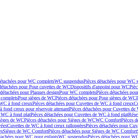
détachées pour WC complets
WC suspendus
Pièces détachées pour WC 
détachées pour Pour cuvettes de WC
Dispositifs d'appoint pour WC
Pièc
 détachées pour Plaques design
Pour WC complets
Pièces détachées po
complets
Pour sièges de WC
Pièces détachées pour Pour sièges de WC
 WC à fond creux
Pièces détachées pour Cuvettes de WC à fond creux
Cu
 fond creux pour réservoir attenant
Pièces détachées pour Cuvettes de 
 WC à fond plat
Pièces détachées pour Cuvettes de WC à fond plat
Rése
ièges de WC
Pièces détachées pour Sièges de WC
WC Comfort
Pièces 
vées
Cuvettes de WC à fond creux rallongées
Pièces détachées pour Cuv
es
Sièges de WC Comfort
Pièces détachées pour Sièges de WC Comfort
tachées pour WC pour enfants
WC suspendus
Pièces détachées pour W