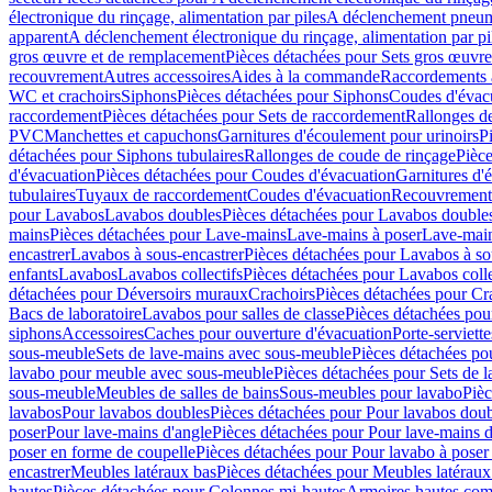
électronique du rinçage, alimentation par piles
A déclenchement pneum
apparent
A déclenchement électronique du rinçage, alimentation par pi
gros œuvre et de remplacement
Pièces détachées pour Sets gros œuvr
recouvrement
Autres accessoires
Aides à la commande
Raccordements a
WC et crachoirs
Siphons
Pièces détachées pour Siphons
Coudes d'évac
raccordement
Pièces détachées pour Sets de raccordement
Rallonges d
PVC
Manchettes et capuchons
Garnitures d'écoulement pour urinoirs
P
détachées pour Siphons tubulaires
Rallonges de coude de rinçage
Pièce
d'évacuation
Pièces détachées pour Coudes d'évacuation
Garnitures d'
tubulaires
Tuyaux de raccordement
Coudes d'évacuation
Recouvrement
pour Lavabos
Lavabos doubles
Pièces détachées pour Lavabos double
mains
Pièces détachées pour Lave-mains
Lave-mains à poser
Lave-main
encastrer
Lavabos à sous-encastrer
Pièces détachées pour Lavabos à so
enfants
Lavabos
Lavabos collectifs
Pièces détachées pour Lavabos colle
détachées pour Déversoirs muraux
Crachoirs
Pièces détachées pour Cr
Bacs de laboratoire
Lavabos pour salles de classe
Pièces détachées pou
siphons
Accessoires
Caches pour ouverture d'évacuation
Porte-serviette
sous-meuble
Sets de lave-mains avec sous-meuble
Pièces détachées po
lavabo pour meuble avec sous-meuble
Pièces détachées pour Sets de
sous-meuble
Meubles de salles de bains
Sous-meubles pour lavabo
Pièc
lavabos
Pour lavabos doubles
Pièces détachées pour Pour lavabos dou
poser
Pour lave-mains d'angle
Pièces détachées pour Pour lave-mains d
poser en forme de coupelle
Pièces détachées pour Pour lavabo à poser
encastrer
Meubles latéraux bas
Pièces détachées pour Meubles latéraux
hautes
Pièces détachées pour Colonnes mi-hautes
Armoires hautes com