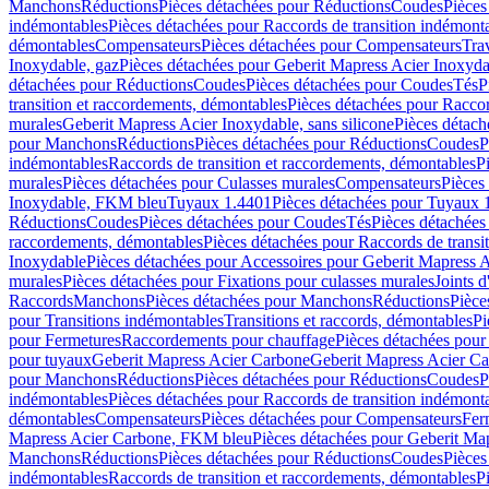
Manchons
Réductions
Pièces détachées pour Réductions
Coudes
Pièces
indémontables
Pièces détachées pour Raccords de transition indémont
démontables
Compensateurs
Pièces détachées pour Compensateurs
Tra
Inoxydable, gaz
Pièces détachées pour Geberit Mapress Acier Inoxyda
détachées pour Réductions
Coudes
Pièces détachées pour Coudes
Tés
P
transition et raccordements, démontables
Pièces détachées pour Raccor
murales
Geberit Mapress Acier Inoxydable, sans silicone
Pièces détach
pour Manchons
Réductions
Pièces détachées pour Réductions
Coudes
P
indémontables
Raccords de transition et raccordements, démontables
P
murales
Pièces détachées pour Culasses murales
Compensateurs
Pièces
Inoxydable, FKM bleu
Tuyaux 1.4401
Pièces détachées pour Tuyaux 
Réductions
Coudes
Pièces détachées pour Coudes
Tés
Pièces détachées
raccordements, démontables
Pièces détachées pour Raccords de transi
Inoxydable
Pièces détachées pour Accessoires pour Geberit Mapress 
murales
Pièces détachées pour Fixations pour culasses murales
Joints d
Raccords
Manchons
Pièces détachées pour Manchons
Réductions
Pièce
pour Transitions indémontables
Transitions et raccords, démontables
Pi
pour Fermetures
Raccordements pour chauffage
Pièces détachées pou
pour tuyaux
Geberit Mapress Acier Carbone
Geberit Mapress Acier C
pour Manchons
Réductions
Pièces détachées pour Réductions
Coudes
P
indémontables
Pièces détachées pour Raccords de transition indémont
démontables
Compensateurs
Pièces détachées pour Compensateurs
Fer
Mapress Acier Carbone, FKM bleu
Pièces détachées pour Geberit M
Manchons
Réductions
Pièces détachées pour Réductions
Coudes
Pièces
indémontables
Raccords de transition et raccordements, démontables
P