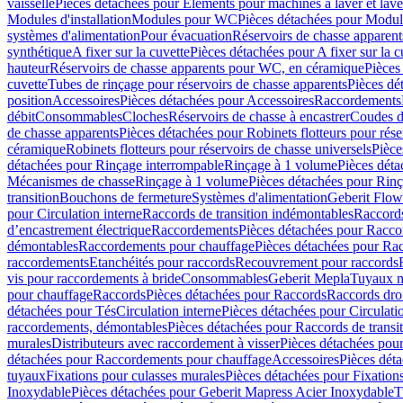
vaisselle
Pièces détachées pour Eléments pour machines à laver et lave
Modules d'installation
Modules pour WC
Pièces détachées pour Modu
systèmes d'alimentation
Pour évacuation
Réservoirs de chasse apparent
synthétique
A fixer sur la cuvette
Pièces détachées pour A fixer sur la c
hauteur
Réservoirs de chasse apparents pour WC, en céramique
Pièces
cuvette
Tubes de rinçage pour réservoirs de chasse apparents
Pièces dé
position
Accessoires
Pièces détachées pour Accessoires
Raccordements
débit
Consommables
Cloches
Réservoirs de chasse à encastrer
Coudes d
de chasse apparents
Pièces détachées pour Robinets flotteurs pour rése
céramique
Robinets flotteurs pour réservoirs de chasse universels
Pièce
détachées pour Rinçage interrompable
Rinçage à 1 volume
Pièces dét
Mécanismes de chasse
Rinçage à 1 volume
Pièces détachées pour Rin
transition
Bouchons de fermeture
Systèmes d'alimentation
Geberit Flow
pour Circulation interne
Raccords de transition indémontables
Raccords
d’encastrement électrique
Raccordements
Pièces détachées pour Racc
démontables
Raccordements pour chauffage
Pièces détachées pour Ra
raccordements
Etanchéités pour raccords
Recouvrement pour raccords
vis pour raccordements à bride
Consommables
Geberit Mepla
Tuyaux m
pour chauffage
Raccords
Pièces détachées pour Raccords
Raccords droi
détachées pour Tés
Circulation interne
Pièces détachées pour Circulati
raccordements, démontables
Pièces détachées pour Raccords de transi
murales
Distributeurs avec raccordement à visser
Pièces détachées pour
détachées pour Raccordements pour chauffage
Accessoires
Pièces dét
tuyaux
Fixations pour culasses murales
Pièces détachées pour Fixation
Inoxydable
Pièces détachées pour Geberit Mapress Acier Inoxydable
T