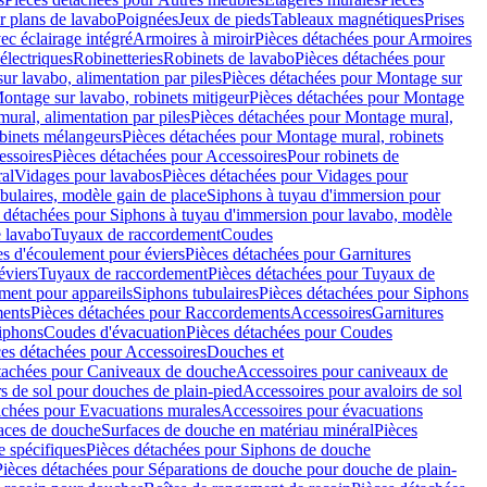
r plans de lavabo
Poignées
Jeux de pieds
Tableaux magnétiques
Prises
ec éclairage intégré
Armoires à miroir
Pièces détachées pour Armoires
 électriques
Robinetteries
Robinets de lavabo
Pièces détachées pour
ur lavabo, alimentation par piles
Pièces détachées pour Montage sur
ontage sur lavabo, robinets mitigeur
Pièces détachées pour Montage
ural, alimentation par piles
Pièces détachées pour Montage mural,
binets mélangeurs
Pièces détachées pour Montage mural, robinets
essoires
Pièces détachées pour Accessoires
Pour robinets de
ral
Vidages pour lavabos
Pièces détachées pour Vidages pour
bulaires, modèle gain de place
Siphons à tuyau d'immersion pour
 détachées pour Siphons à tuyau d'immersion pour lavabo, modèle
 lavabo
Tuyaux de raccordement
Coudes
es d'écoulement pour éviers
Pièces détachées pour Garnitures
éviers
Tuyaux de raccordement
Pièces détachées pour Tuyaux de
ment pour appareils
Siphons tubulaires
Pièces détachées pour Siphons
ents
Pièces détachées pour Raccordements
Accessoires
Garnitures
Siphons
Coudes d'évacuation
Pièces détachées pour Coudes
ces détachées pour Accessoires
Douches et
tachées pour Caniveaux de douche
Accessoires pour caniveaux de
s de sol pour douches de plain-pied
Accessoires pour avaloirs de sol
achées pour Evacuations murales
Accessoires pour évacuations
faces de douche
Surfaces de douche en matériau minéral
Pièces
 spécifiques
Pièces détachées pour Siphons de douche
Pièces détachées pour Séparations de douche pour douche de plain-