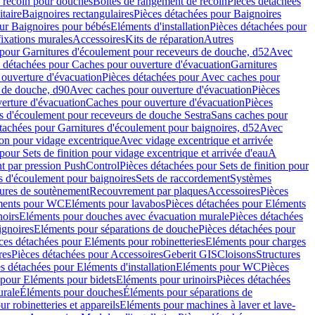
e recoin pour douches
Boîtes de rangement de recoin
Pièces détachées
taire
Baignoires rectangulaires
Pièces détachées pour Baignoires
ur Baignoires pour bébés
Eléments d'installation
Pièces détachées pour
fixations murales
Accessoires
Kits de réparation
Autres
 pour Garnitures d'écoulement pour receveurs de douche, d52
Avec
 détachées pour Caches pour ouverture d'évacuation
Garnitures
ouverture d'évacuation
Pièces détachées pour Avec caches pour
s de douche, d90
Avec caches pour ouverture d'évacuation
Pièces
erture d'évacuation
Caches pour ouverture d'évacuation
Pièces
s d'écoulement pour receveurs de douche Sestra
Sans caches pour
tachées pour Garnitures d'écoulement pour baignoires, d52
Avec
ion pour vidage excentrique
Avec vidage excentrique et arrivée
pour Sets de finition pour vidage excentrique et arrivée d'eau
A
nt par pression PushControl
Pièces détachées pour Sets de finition pour
s d'écoulement pour baignoires
Sets de raccordement
Systèmes
tures de soutènement
Recouvrement par plaques
Accessoires
Pièces
éments pour WC
Eléments pour lavabos
Pièces détachées pour Eléments
noirs
Eléments pour douches avec évacuation murale
Pièces détachées
ignoires
Eléments pour séparations de douche
Pièces détachées pour
ces détachées pour Eléments pour robinetteries
Eléments pour charges
res
Pièces détachées pour Accessoires
Geberit GIS
Cloisons
Structures
s détachées pour Eléments d'installation
Eléments pour WC
Pièces
 pour Eléments pour bidets
Eléments pour urinoirs
Pièces détachées
urale
Éléments pour douches
Éléments pour séparations de
r robinetteries et appareils
Eléments pour machines à laver et lave-