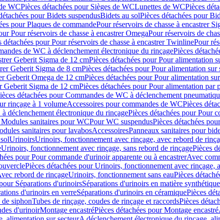
 de WC
Pièces détachées pour Sièges de WC
Lunettes de WC
Pièces dét
détachées pour Bidets suspendus
Bidets au sol
Pièces détachées pour Bid
hées pour Plaques de commande
Pour réservoirs de chasse à encastrer S
our Pour réservoirs de chasse à encastrer Omega
Pour réservoirs de cha
s détachées pour Pour réservoirs de chasse à encastrer Twinline
Pour rés
andes de WC à déclenchement électronique du rinçage
Pièces détach
astrer Geberit Sigma de 12 cm
Pièces détachées pour Pour alimentation su
strer Geberit Sigma de 8 cm
Pièces détachées pour Pour alimentation sur 
trer Geberit Omega de 12 cm
Pièces détachées pour Pour alimentation sur
rer Geberit Sigma de 12 cm
Pièces détachées pour Pour alimentation par p
ièces détachées pour Commandes de WC à déclenchement pneumatique
ur rinçage à 1 volume
Accessoires pour commandes de WC
Pièces dét
 déclenchement électronique du rinçage
Pièces détachées pour Pour 
r Modules sanitaires pour WC
Pour WC suspendus
Pièces détachées po
dules sanitaires pour lavabos
Accessoires
Panneaux sanitaires pour bide
sol
Urinoirs
Urinoirs, fonctionnement avec rinçage, avec rebord de rinç
e
Urinoirs, fonctionnement avec rinçage, sans rebord de rinçage
Pièces d
chées pour Pour commande d'urinoir apparente ou à encastrer
Avec comma
ouvercle
Pièces détachées pour Urinoirs, fonctionnement avec rinçage, 
Avec rebord de rinçage
Urinoirs, fonctionnement sans eau
Pièces détaché
pour Séparations d'urinoirs
Séparations d'urinoirs en matière synthétique
tions d'urinoirs en verre
Séparations d'urinoirs en céramique
Pièces dét
s de siphon
Tubes de rinçage, coudes de rinçage et raccords
Pièces détac
es d'urinoir
Montage encastré
Pièces détachées pour Montage encastré
, alimentation sur secteur
A déclenchement électronique du rinçage, ali