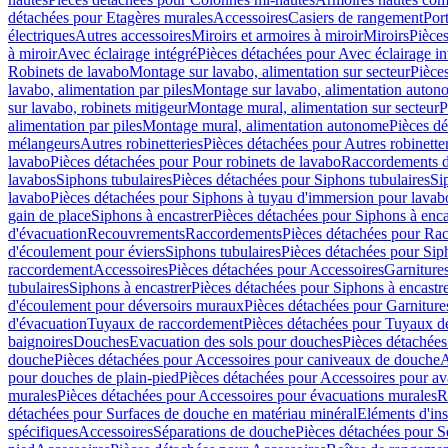
détachées pour Etagères murales
Accessoires
Casiers de rangement
Port
électriques
Autres accessoires
Miroirs et armoires à miroir
Miroirs
Pièces
à miroir
Avec éclairage intégré
Pièces détachées pour Avec éclairage in
Robinets de lavabo
Montage sur lavabo, alimentation sur secteur
Pièce
lavabo, alimentation par piles
Montage sur lavabo, alimentation auton
sur lavabo, robinets mitigeur
Montage mural, alimentation sur secteur
P
alimentation par piles
Montage mural, alimentation autonome
Pièces d
mélangeurs
Autres robinetteries
Pièces détachées pour Autres robinette
lavabo
Pièces détachées pour Pour robinets de lavabo
Raccordements d’a
lavabos
Siphons tubulaires
Pièces détachées pour Siphons tubulaires
Si
lavabo
Pièces détachées pour Siphons à tuyau d'immersion pour lavab
gain de place
Siphons à encastrer
Pièces détachées pour Siphons à enca
d'évacuation
Recouvrements
Raccordements
Pièces détachées pour Ra
d'écoulement pour éviers
Siphons tubulaires
Pièces détachées pour Sip
raccordement
Accessoires
Pièces détachées pour Accessoires
Garniture
tubulaires
Siphons à encastrer
Pièces détachées pour Siphons à encastr
d'écoulement pour déversoirs muraux
Pièces détachées pour Garnitur
d'évacuation
Tuyaux de raccordement
Pièces détachées pour Tuyaux d
baignoires
Douches
Evacuation des sols pour douches
Pièces détachées
douche
Pièces détachées pour Accessoires pour caniveaux de douche
A
pour douches de plain-pied
Pièces détachées pour Accessoires pour ava
murales
Pièces détachées pour Accessoires pour évacuations murales
R
détachées pour Surfaces de douche en matériau minéral
Eléments d'ins
spécifiques
Accessoires
Séparations de douche
Pièces détachées pour S