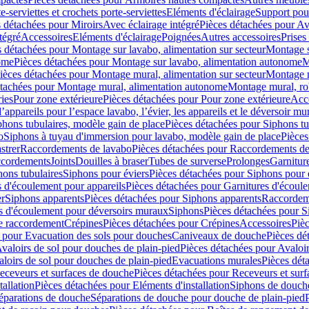
e-serviettes et crochets porte-serviettes
Eléments d'éclairage
Support pou
 détachées pour Miroirs
Avec éclairage intégré
Pièces détachées pour Av
tégré
Accessoires
Eléments d'éclairage
Poignées
Autres accessoires
Prises
s détachées pour Montage sur lavabo, alimentation sur secteur
Montage s
ome
Pièces détachées pour Montage sur lavabo, alimentation autonome
M
ièces détachées pour Montage mural, alimentation sur secteur
Montage m
étachées pour Montage mural, alimentation autonome
Montage mural, ro
ries
Pour zone extérieure
Pièces détachées pour Pour zone extérieure
Acc
ppareils pour l’espace lavabo, l’évier, les appareils et le déversoir mu
phons tubulaires, modèle gain de place
Pièces détachées pour Siphons tu
o
Siphons à tuyau d'immersion pour lavabo, modèle gain de place
Pièces
strer
Raccordements de lavabo
Pièces détachées pour Raccordements de
ccordements
Joints
Douilles à braser
Tubes de surverse
Prolonges
Garnitur
hons tubulaires
Siphons pour éviers
Pièces détachées pour Siphons pour 
s d'écoulement pour appareils
Pièces détachées pour Garnitures d'écoule
er
Siphons apparents
Pièces détachées pour Siphons apparents
Raccordem
es d'écoulement pour déversoirs muraux
Siphons
Pièces détachées pour 
e raccordement
Crépines
Pièces détachées pour Crépines
Accessoires
Piè
 pour Evacuation des sols pour douches
Caniveaux de douche
Pièces dé
valoirs de sol pour douches de plain-pied
Pièces détachées pour Avaloir
loirs de sol pour douches de plain-pied
Evacuations murales
Pièces dét
eceveurs et surfaces de douche
Pièces détachées pour Receveurs et sur
tallation
Pièces détachées pour Eléments d'installation
Siphons de douche
éparations de douche
Séparations de douche pour douche de plain-pied