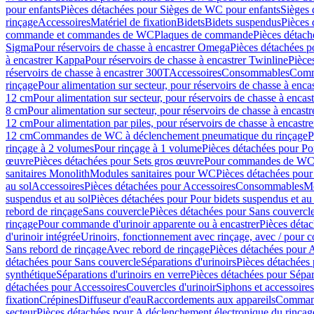
pour enfants
Pièces détachées pour Sièges de WC pour enfants
Sièges
rinçage
Accessoires
Matériel de fixation
Bidets
Bidets suspendus
Pièces 
commande et commandes de WC
Plaques de commande
Pièces détac
Sigma
Pour réservoirs de chasse à encastrer Omega
Pièces détachées p
à encastrer Kappa
Pour réservoirs de chasse à encastrer Twinline
Pièce
réservoirs de chasse à encastrer 300T
Accessoires
Consommables
Comm
rinçage
Pour alimentation sur secteur, pour réservoirs de chasse à enc
12 cm
Pour alimentation sur secteur, pour réservoirs de chasse à enca
8 cm
Pour alimentation sur secteur, pour réservoirs de chasse à encas
12 cm
Pour alimentation par piles, pour réservoirs de chasse à encast
12 cm
Commandes de WC à déclenchement pneumatique du rinçage
P
rinçage à 2 volumes
Pour rinçage à 1 volume
Pièces détachées pour Po
œuvre
Pièces détachées pour Sets gros œuvre
Pour commandes de WC à
sanitaires Monolith
Modules sanitaires pour WC
Pièces détachées pou
au sol
Accessoires
Pièces détachées pour Accessoires
Consommables
Mo
suspendus et au sol
Pièces détachées pour Pour bidets suspendus et au 
rebord de rinçage
Sans couvercle
Pièces détachées pour Sans couvercl
rinçage
Pour commande d'urinoir apparente ou à encastrer
Pièces déta
d'urinoir intégrée
Urinoirs, fonctionnement avec rinçage, avec / pour c
Sans rebord de rinçage
Avec rebord de rinçage
Pièces détachées pour 
détachées pour Sans couvercle
Séparations d'urinoirs
Pièces détachées 
synthétique
Séparations d'urinoirs en verre
Pièces détachées pour Sépara
détachées pour Accessoires
Couvercles d'urinoir
Siphons et accessoire
fixation
Crépines
Diffuseur d'eau
Raccordements aux appareils
Command
secteur
Pièces détachées pour A déclenchement électronique du rinçage