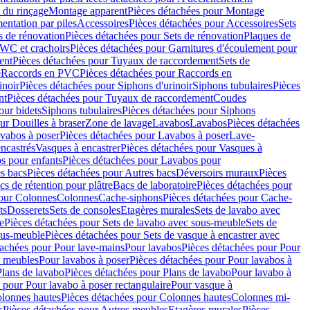
 du rinçage
Montage apparent
Pièces détachées pour Montage
entation par piles
Accessoires
Pièces détachées pour Accessoires
Sets
s de rénovation
Pièces détachées pour Sets de rénovation
Plaques de
 WC et crachoirs
Pièces détachées pour Garnitures d'écoulement pour
ent
Pièces détachées pour Tuyaux de raccordement
Sets de
e
Raccords en PVC
Pièces détachées pour Raccords en
inoir
Pièces détachées pour Siphons d'urinoir
Siphons tubulaires
Pièces
nt
Pièces détachées pour Tuyaux de raccordement
Coudes
our bidets
Siphons tubulaires
Pièces détachées pour Siphons
ur Douilles à braser
Zone de lavage
Lavabos
Lavabos
Pièces détachées
vabos à poser
Pièces détachées pour Lavabos à poser
Lave-
ncastrés
Vasques à encastrer
Pièces détachées pour Vasques à
s pour enfants
Pièces détachées pour Lavabos pour
s bacs
Pièces détachées pour Autres bacs
Déversoirs muraux
Pièces
cs de rétention pour plâtre
Bacs de laboratoire
Pièces détachées pour
pour Colonnes
Colonnes
Cache-siphons
Pièces détachées pour Cache-
ts
Dosserets
Sets de consoles
Etagères murales
Sets de lavabo avec
e
Pièces détachées pour Sets de lavabo avec sous-meuble
Sets de
ous-meuble
Pièces détachées pour Sets de vasque à encastrer avec
tachées pour Pour lave-mains
Pour lavabos
Pièces détachées pour Pour
r meubles
Pour lavabos à poser
Pièces détachées pour Pour lavabos à
Plans de lavabo
Pièces détachées pour Plans de lavabo
Pour lavabo à
 pour Pour lavabo à poser rectangulaire
Pour vasque à
lonnes hautes
Pièces détachées pour Colonnes hautes
Colonnes mi-
s
Pièces détachées pour Autres meubles
Etagères murales
Pièces