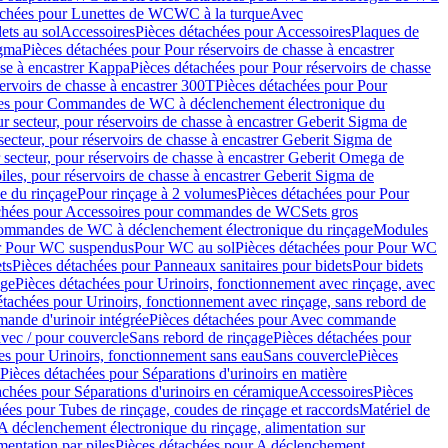
achées pour Lunettes de WC
WC à la turque
Avec
ets au sol
Accessoires
Pièces détachées pour Accessoires
Plaques de
igma
Pièces détachées pour Pour réservoirs de chasse à encastrer
sse à encastrer Kappa
Pièces détachées pour Pour réservoirs de chasse
ervoirs de chasse à encastrer 300T
Pièces détachées pour Pour
ées pour Commandes de WC à déclenchement électronique du
r secteur, pour réservoirs de chasse à encastrer Geberit Sigma de
secteur, pour réservoirs de chasse à encastrer Geberit Sigma de
 secteur, pour réservoirs de chasse à encastrer Geberit Omega de
iles, pour réservoirs de chasse à encastrer Geberit Sigma de
 du rinçage
Pour rinçage à 2 volumes
Pièces détachées pour Pour
achées pour Accessoires pour commandes de WC
Sets gros
commandes de WC à déclenchement électronique du rinçage
Modules
ur Pour WC suspendus
Pour WC au sol
Pièces détachées pour Pour WC
ts
Pièces détachées pour Panneaux sanitaires pour bidets
Pour bidets
age
Pièces détachées pour Urinoirs, fonctionnement avec rinçage, avec
étachées pour Urinoirs, fonctionnement avec rinçage, sans rebord de
nde d'urinoir intégrée
Pièces détachées pour Avec commande
avec / pour couvercle
Sans rebord de rinçage
Pièces détachées pour
es pour Urinoirs, fonctionnement sans eau
Sans couvercle
Pièces
Pièces détachées pour Séparations d'urinoirs en matière
achées pour Séparations d'urinoirs en céramique
Accessoires
Pièces
hées pour Tubes de rinçage, coudes de rinçage et raccords
Matériel de
A déclenchement électronique du rinçage, alimentation sur
mentation par piles
Pièces détachées pour A déclenchement