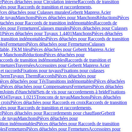
e
Pièces détachées pour Circulation interne
Raccords de transition
hées pour Raccords de transition et raccordements,
èces détachées pour Culasses murales
Geberit Mapress Acier
de tuyau
Manchons
Pièces détachées pour Manchons
Réductions
Pièces
étachées pour Raccords de transition indémontables
Raccords de
hées pour Fermetures
Culasses murales
Pièces détachées pour Culasses
1
Pièces détachées pour Tuyaux 1.4401
Manchons
Pièces détachées
transition indémontables
Pièces détachées pour Raccords de transition
les
Fermetures
Pièces détachées pour Fermetures
Culasses
ydable, FKM bleu
Pièces détachées pour Geberit Mapress Acier
our Manchons
Réductions
Pièces détachées pour
ccords de transition indémontables
Raccords de transition et
rmetures
Traversées
Accessoires pour Geberit Mapress Acier
 et raccords
Fixations pour tuyaux
Fixations pour culasses
Therm
Tuyaux Therm
Raccords
Pièces détachées pour
ièces détachées pour Tés
Transitions indémontables
Pièces détachées
s
Pièces détachées pour Compensateurs
Fermetures
Pièces détachées
rm
Joints d'étanchéité
Sets de vis pour raccordements à bride
Fixations
0034
Tuyaux 1.0215
Tronçons de tuyau
Manchons
Pièces détachées
 croix
Pièces détachées pour Raccords en croix
Raccords de transition
hées pour Raccords de transition et raccordements,
e
Pièces détachées pour Raccordements pour chauffage
Geberit
 de tuyau
Manchons
Pièces détachées pour
ition indémontables
Pièces détachées pour Raccords de transition
les
Fermetures
Pièces détachées pour Fermetures
Accessoires pour