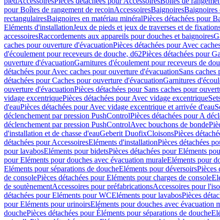
pied
Accessoires
Pièces détachées pour Accessoires
Boîtes de rangemen
pour Boîtes de rangement de recoin
Accessoires
Baignoires
Baignoires 
rectangulaires
Baignoires en matériau minéral
Pièces détachées pour Ba
Eléments d'installation
Jeux de pieds et jeux de traverses et de fixatio
accessoires
Raccordements aux appareils pour douches et baignoires
G
caches pour ouverture d'évacuation
Pièces détachées pour Avec caches
d'écoulement pour receveurs de douche, d62
Pièces détachées pour Ga
ouverture d'évacuation
Garnitures d'écoulement pour receveurs de do
détachées pour Avec caches pour ouverture d'évacuation
Sans caches 
détachées pour Caches pour ouverture d'évacuation
Garnitures d'écou
ouverture d'évacuation
Pièces détachées pour Sans caches pour ouvert
vidage excentrique
Pièces détachées pour Avec vidage excentrique
Set
d'eau
Pièces détachées pour Avec vidage excentrique et arrivée d'eau
S
déclenchement par pression PushControl
Pièces détachées pour A déc
déclenchement par pression PushControl
Avec bouchons de bonde
Piè
d'installation et de chasse d'eau
Geberit Duofix
Cloisons
Pièces détaché
détachées pour Accessoires
Eléments d'installation
Pièces détachées pou
pour lavabos
Eléments pour bidets
Pièces détachées pour Eléments pou
pour Eléments pour douches avec évacuation murale
Eléments pour do
Eléments pour séparations de douche
Eléments pour déversoirs
Pièces 
de console
Pièces détachées pour Eléments pour charges de console
El
de soutènement
Accessoires pour préfabrications
Accessoires pour l'is
détachées pour Eléments pour WC
Eléments pour lavabos
Pièces déta
pour Eléments pour urinoirs
Eléments pour douches avec évacuation 
douche
Pièces détachées pour Éléments pour séparations de douche
El