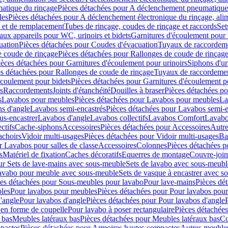
atique du rinçage
Pièces détachées pour A déclenchement pneumatique
les
Pièces détachées pour A déclenchement électronique du rinçage, alim
e et de remplacement
Tubes de rinçage, coudes de rinçage et raccords
Set
ux appareils pour WC, urinoirs et bidets
Garnitures d'écoulement pour
uation
Pièces détachées pour Coudes d'évacuation
Tuyaux de raccordem
e coude de rinçage
Pièces détachées pour Rallonges de coude de rinçag
ièces détachées pour Garnitures d'écoulement pour urinoirs
Siphons d'ur
s détachées pour Rallonges de coude de rinçage
Tuyaux de raccordeme
écoulement pour bidets
Pièces détachées pour Garnitures d'écoulement p
s
Raccordements
Joints d'étanchéité
Douilles à braser
Pièces détachées po
s
Lavabos pour meubles
Pièces détachées pour Lavabos pour meubles
La
s d'angle
Lavabos semi-encastrés
Pièces détachées pour Lavabos semi-e
us-encastrer
Lavabos d'angle
Lavabos collectifs
Lavabos Comfort
Lavabo
ctifs
Cache-siphons
Accessoires
Pièces détachées pour Accessoires
Autre
achoirs
Vidoir multi-usages
Pièces détachées pour Vidoir multi-usages
Ba
r Lavabos pour salles de classe
Accessoires
Colonnes
Pièces détachées 
s
Matériel de fixation
Caches décoratifs
Equerres de montage
Couvre-join
ur Sets de lave-mains avec sous-meuble
Sets de lavabo avec sous-meubl
 lavabo pour meuble avec sous-meuble
Sets de vasque à encastrer avec s
es détachées pour Sous-meubles pour lavabo
Pour lave-mains
Pièces dé
bles
Pour lavabos pour meubles
Pièces détachées pour Pour lavabos pou
'angle
Pour lavabos d'angle
Pièces détachées pour Pour lavabos d'angle
 en forme de coupelle
Pour lavabo à poser rectangulaire
Pièces détachées
 bas
Meubles latéraux bas
Pièces détachées pour Meubles latéraux bas
Co
pactes
Pièces détachées pour Armoires hautes compactes
Autres meuble