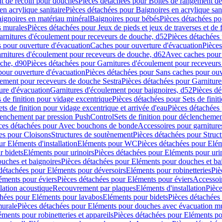
t de recoin pour douches
Pièces détachées pour Boîtes de rangement d
en acrylique sanitaire
Pièces détachées pour Baignoires en acrylique sani
ignoires en matériau minéral
Baignoires pour bébés
Pièces détachées po
ns murales
Pièces détachées pour Jeux de pieds et jeux de traverses et de 
arnitures d'écoulement pour receveurs de douche, d52
Pièces détachées
 pour ouverture d'évacuation
Caches pour ouverture d'évacuation
Pièces
rnitures d'écoulement pour receveurs de douche, d62
Avec caches pour 
uche, d90
Pièces détachées pour Garnitures d'écoulement pour receveur
pour ouverture d'évacuation
Pièces détachées pour Sans caches pour ouv
lement pour receveurs de douche Sestra
Pièces détachées pour Garniture
ure d'évacuation
Garnitures d'écoulement pour baignoires, d52
Pièces dé
s de finition pour vidage excentrique
Pièces détachées pour Sets de finit
ets de finition pour vidage excentrique et arrivée d'eau
Pièces détachées 
lenchement par pression PushControl
Sets de finition pour déclencheme
ces détachées pour Avec bouchons de bonde
Accessoires pour garniture
es pour Cloisons
Structures de soutènement
Pièces détachées pour Struc
r Eléments d'installation
Eléments pour WC
Pièces détachées pour El
r bidets
Eléments pour urinoirs
Pièces détachées pour Eléments pour uri
uches et baignoires
Pièces détachées pour Eléments pour douches et ba
détachées pour Eléments pour déversoirs
Eléments pour robinetteries
Piè
éments pour éviers
Pièces détachées pour Eléments pour éviers
Accessoi
olation acoustique
Recouvrement par plaques
Eléments d'installation
Pièce
chées pour Eléments pour lavabos
Eléments pour bidets
Pièces détachées
murale
Pièces détachées pour Eléments pour douches avec évacuation m
éments pour robinetteries et appareils
Pièces détachées pour Eléments pou