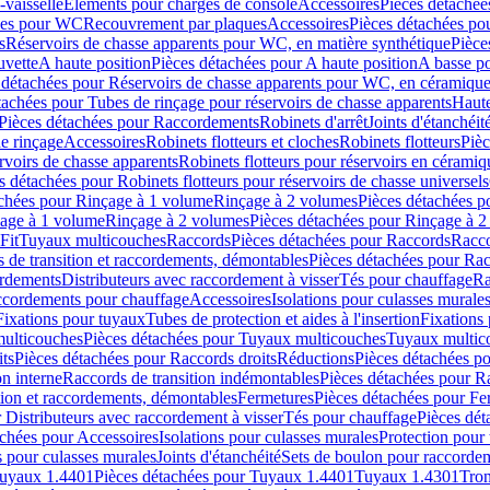
-vaisselle
Eléments pour charges de console
Accessoires
Pièces détachée
les pour WC
Recouvrement par plaques
Accessoires
Pièces détachées po
s
Réservoirs de chasse apparents pour WC, en matière synthétique
Pièce
uvette
A haute position
Pièces détachées pour A haute position
A basse po
 détachées pour Réservoirs de chasse apparents pour WC, en céramiqu
tachées pour Tubes de rinçage pour réservoirs de chasse apparents
Haute
Pièces détachées pour Raccordements
Robinets d'arrêt
Joints d'étanchéit
e rinçage
Accessoires
Robinets flotteurs et cloches
Robinets flotteurs
Pièc
rvoirs de chasse apparents
Robinets flotteurs pour réservoirs en céramiq
s détachées pour Robinets flotteurs pour réservoirs de chasse universels
achées pour Rinçage à 1 volume
Rinçage à 2 volumes
Pièces détachées p
çage à 1 volume
Rinçage à 2 volumes
Pièces détachées pour Rinçage à 
Fit
Tuyaux multicouches
Raccords
Pièces détachées pour Raccords
Racco
 de transition et raccordements, démontables
Pièces détachées pour Rac
ordements
Distributeurs avec raccordement à visser
Tés pour chauffage
Ra
ccordements pour chauffage
Accessoires
Isolations pour culasses murale
Fixations pour tuyaux
Tubes de protection et aides à l'insertion
Fixations
ulticouches
Pièces détachées pour Tuyaux multicouches
Tuyaux multic
ts
Pièces détachées pour Raccords droits
Réductions
Pièces détachées p
on interne
Raccords de transition indémontables
Pièces détachées pour Ra
tion et raccordements, démontables
Fermetures
Pièces détachées pour Fe
 Distributeurs avec raccordement à visser
Tés pour chauffage
Pièces dét
achées pour Accessoires
Isolations pour culasses murales
Protection pour 
s pour culasses murales
Joints d'étanchéité
Sets de boulon pour raccordem
uyaux 1.4401
Pièces détachées pour Tuyaux 1.4401
Tuyaux 1.4301
Tron