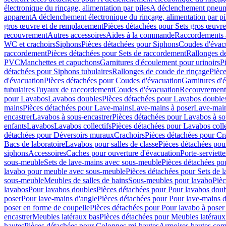
électronique du rinçage, alimentation par piles
A déclenchement pneum
apparent
A déclenchement électronique du rinçage, alimentation par pi
gros œuvre et de remplacement
Pièces détachées pour Sets gros œuvr
recouvrement
Autres accessoires
Aides à la commande
Raccordements a
WC et crachoirs
Siphons
Pièces détachées pour Siphons
Coudes d'évac
raccordement
Pièces détachées pour Sets de raccordement
Rallonges d
PVC
Manchettes et capuchons
Garnitures d'écoulement pour urinoirs
P
détachées pour Siphons tubulaires
Rallonges de coude de rinçage
Pièce
d'évacuation
Pièces détachées pour Coudes d'évacuation
Garnitures d'
tubulaires
Tuyaux de raccordement
Coudes d'évacuation
Recouvrement
pour Lavabos
Lavabos doubles
Pièces détachées pour Lavabos double
mains
Pièces détachées pour Lave-mains
Lave-mains à poser
Lave-main
encastrer
Lavabos à sous-encastrer
Pièces détachées pour Lavabos à so
enfants
Lavabos
Lavabos collectifs
Pièces détachées pour Lavabos colle
détachées pour Déversoirs muraux
Crachoirs
Pièces détachées pour Cr
Bacs de laboratoire
Lavabos pour salles de classe
Pièces détachées pou
siphons
Accessoires
Caches pour ouverture d'évacuation
Porte-serviette
sous-meuble
Sets de lave-mains avec sous-meuble
Pièces détachées po
lavabo pour meuble avec sous-meuble
Pièces détachées pour Sets de
sous-meuble
Meubles de salles de bains
Sous-meubles pour lavabo
Pièc
lavabos
Pour lavabos doubles
Pièces détachées pour Pour lavabos dou
poser
Pour lave-mains d'angle
Pièces détachées pour Pour lave-mains d
poser en forme de coupelle
Pièces détachées pour Pour lavabo à poser
encastrer
Meubles latéraux bas
Pièces détachées pour Meubles latéraux
hautes
Pièces détachées pour Colonnes mi-hautes
Armoires hautes com