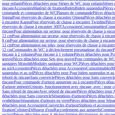
pour enfants
Pièces détachées pour Sièges de WC pour enfants
Sièges
rinçage
Accessoires
Matériel de fixation
Bidets
Bidets suspendus
Pièces 
commande et commandes de WC
Plaques de commande
Pièces détac
Sigma
Pour réservoirs de chasse à encastrer Omega
Pièces détachées p
à encastrer Kappa
Pour réservoirs de chasse à encastrer Twinline
Pièce
réservoirs de chasse à encastrer 300T
Accessoires
Consommables
Comm
rinçage
Pour alimentation sur secteur, pour réservoirs de chasse à enc
12 cm
Pour alimentation sur secteur, pour réservoirs de chasse à enca
8 cm
Pour alimentation sur secteur, pour réservoirs de chasse à encas
12 cm
Pour alimentation par piles, pour réservoirs de chasse à encast
12 cm
Commandes de WC à déclenchement pneumatique du rinçage
P
rinçage à 2 volumes
Pour rinçage à 1 volume
Pièces détachées pour Po
œuvre
Pièces détachées pour Sets gros œuvre
Pour commandes de WC à
sanitaires Monolith
Modules sanitaires pour WC
Pièces détachées pou
au sol
Accessoires
Pièces détachées pour Accessoires
Consommables
Mo
suspendus et au sol
Pièces détachées pour Pour bidets suspendus et au 
rebord de rinçage
Sans couvercle
Pièces détachées pour Sans couvercl
rinçage
Pour commande d'urinoir apparente ou à encastrer
Pièces déta
d'urinoir intégrée
Urinoirs, fonctionnement avec rinçage, avec / pour c
Sans rebord de rinçage
Avec rebord de rinçage
Pièces détachées pour 
détachées pour Sans couvercle
Séparations d'urinoirs
Pièces détachées 
synthétique
Séparations d'urinoirs en verre
Pièces détachées pour Sépara
détachées pour Accessoires
Couvercles d'urinoir
Siphons et accessoire
fixation
Crépines
Diffuseur d'eau
Raccordements aux appareils
Command
secteur
Pièces détachées pour A déclenchement électronique du rinçage