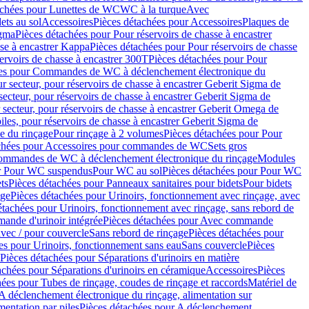
achées pour Lunettes de WC
WC à la turque
Avec
ets au sol
Accessoires
Pièces détachées pour Accessoires
Plaques de
igma
Pièces détachées pour Pour réservoirs de chasse à encastrer
sse à encastrer Kappa
Pièces détachées pour Pour réservoirs de chasse
ervoirs de chasse à encastrer 300T
Pièces détachées pour Pour
ées pour Commandes de WC à déclenchement électronique du
r secteur, pour réservoirs de chasse à encastrer Geberit Sigma de
secteur, pour réservoirs de chasse à encastrer Geberit Sigma de
 secteur, pour réservoirs de chasse à encastrer Geberit Omega de
iles, pour réservoirs de chasse à encastrer Geberit Sigma de
 du rinçage
Pour rinçage à 2 volumes
Pièces détachées pour Pour
achées pour Accessoires pour commandes de WC
Sets gros
commandes de WC à déclenchement électronique du rinçage
Modules
ur Pour WC suspendus
Pour WC au sol
Pièces détachées pour Pour WC
ts
Pièces détachées pour Panneaux sanitaires pour bidets
Pour bidets
age
Pièces détachées pour Urinoirs, fonctionnement avec rinçage, avec
étachées pour Urinoirs, fonctionnement avec rinçage, sans rebord de
nde d'urinoir intégrée
Pièces détachées pour Avec commande
avec / pour couvercle
Sans rebord de rinçage
Pièces détachées pour
es pour Urinoirs, fonctionnement sans eau
Sans couvercle
Pièces
Pièces détachées pour Séparations d'urinoirs en matière
achées pour Séparations d'urinoirs en céramique
Accessoires
Pièces
hées pour Tubes de rinçage, coudes de rinçage et raccords
Matériel de
A déclenchement électronique du rinçage, alimentation sur
mentation par piles
Pièces détachées pour A déclenchement