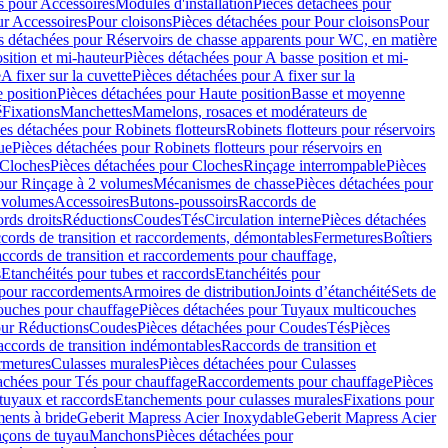
s pour Accessoires
Modules d'installation
Pièces détachées pour
ur Accessoires
Pour cloisons
Pièces détachées pour Pour cloisons
Pour
s détachées pour Réservoirs de chasse apparents pour WC, en matière
sition et mi-hauteur
Pièces détachées pour A basse position et mi-
e
A fixer sur la cuvette
Pièces détachées pour A fixer sur la
 position
Pièces détachées pour Haute position
Basse et moyenne
é
Fixations
Manchettes
Mamelons, rosaces et modérateurs de
es détachées pour Robinets flotteurs
Robinets flotteurs pour réservoirs
ue
Pièces détachées pour Robinets flotteurs pour réservoirs en
Cloches
Pièces détachées pour Cloches
Rinçage interrompable
Pièces
our Rinçage à 2 volumes
Mécanismes de chasse
Pièces détachées pour
2 volumes
Accessoires
Butons-poussoirs
Raccords de
rds droits
Réductions
Coudes
Tés
Circulation interne
Pièces détachées
cords de transition et raccordements, démontables
Fermetures
Boîtiers
ccords de transition et raccordements pour chauffage,
s
Etanchéités pour tubes et raccords
Etanchéités pour
 pour raccordements
Armoires de distribution
Joints d’étanchéité
Sets de
ouches pour chauffage
Pièces détachées pour Tuyaux multicouches
our Réductions
Coudes
Pièces détachées pour Coudes
Tés
Pièces
ccords de transition indémontables
Raccords de transition et
rmetures
Culasses murales
Pièces détachées pour Culasses
achées pour Tés pour chauffage
Raccordements pour chauffage
Pièces
tuyaux et raccords
Etanchements pour culasses murales
Fixations pour
ents à bride
Geberit Mapress Acier Inoxydable
Geberit Mapress Acier
çons de tuyau
Manchons
Pièces détachées pour