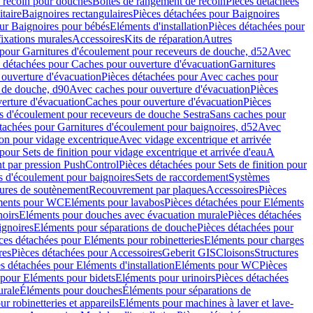
e recoin pour douches
Boîtes de rangement de recoin
Pièces détachées
taire
Baignoires rectangulaires
Pièces détachées pour Baignoires
ur Baignoires pour bébés
Eléments d'installation
Pièces détachées pour
fixations murales
Accessoires
Kits de réparation
Autres
 pour Garnitures d'écoulement pour receveurs de douche, d52
Avec
 détachées pour Caches pour ouverture d'évacuation
Garnitures
ouverture d'évacuation
Pièces détachées pour Avec caches pour
s de douche, d90
Avec caches pour ouverture d'évacuation
Pièces
erture d'évacuation
Caches pour ouverture d'évacuation
Pièces
s d'écoulement pour receveurs de douche Sestra
Sans caches pour
tachées pour Garnitures d'écoulement pour baignoires, d52
Avec
ion pour vidage excentrique
Avec vidage excentrique et arrivée
pour Sets de finition pour vidage excentrique et arrivée d'eau
A
nt par pression PushControl
Pièces détachées pour Sets de finition pour
s d'écoulement pour baignoires
Sets de raccordement
Systèmes
tures de soutènement
Recouvrement par plaques
Accessoires
Pièces
éments pour WC
Eléments pour lavabos
Pièces détachées pour Eléments
noirs
Eléments pour douches avec évacuation murale
Pièces détachées
ignoires
Eléments pour séparations de douche
Pièces détachées pour
ces détachées pour Eléments pour robinetteries
Eléments pour charges
res
Pièces détachées pour Accessoires
Geberit GIS
Cloisons
Structures
s détachées pour Eléments d'installation
Eléments pour WC
Pièces
 pour Eléments pour bidets
Eléments pour urinoirs
Pièces détachées
urale
Éléments pour douches
Éléments pour séparations de
r robinetteries et appareils
Eléments pour machines à laver et lave-