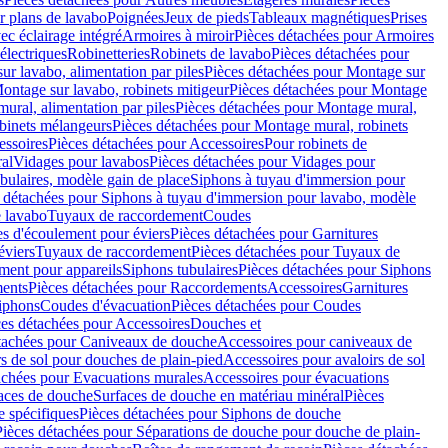
r plans de lavabo
Poignées
Jeux de pieds
Tableaux magnétiques
Prises
ec éclairage intégré
Armoires à miroir
Pièces détachées pour Armoires
 électriques
Robinetteries
Robinets de lavabo
Pièces détachées pour
ur lavabo, alimentation par piles
Pièces détachées pour Montage sur
ontage sur lavabo, robinets mitigeur
Pièces détachées pour Montage
ural, alimentation par piles
Pièces détachées pour Montage mural,
binets mélangeurs
Pièces détachées pour Montage mural, robinets
essoires
Pièces détachées pour Accessoires
Pour robinets de
ral
Vidages pour lavabos
Pièces détachées pour Vidages pour
bulaires, modèle gain de place
Siphons à tuyau d'immersion pour
 détachées pour Siphons à tuyau d'immersion pour lavabo, modèle
 lavabo
Tuyaux de raccordement
Coudes
es d'écoulement pour éviers
Pièces détachées pour Garnitures
éviers
Tuyaux de raccordement
Pièces détachées pour Tuyaux de
ment pour appareils
Siphons tubulaires
Pièces détachées pour Siphons
ents
Pièces détachées pour Raccordements
Accessoires
Garnitures
Siphons
Coudes d'évacuation
Pièces détachées pour Coudes
ces détachées pour Accessoires
Douches et
tachées pour Caniveaux de douche
Accessoires pour caniveaux de
s de sol pour douches de plain-pied
Accessoires pour avaloirs de sol
achées pour Evacuations murales
Accessoires pour évacuations
faces de douche
Surfaces de douche en matériau minéral
Pièces
 spécifiques
Pièces détachées pour Siphons de douche
Pièces détachées pour Séparations de douche pour douche de plain-