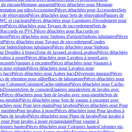
 du rinçage
Montage apparent
Pièces détachées pour Montage
entation par piles
Accessoires
Pièces détachées pour Accessoires
Sets
s de rénovation
Pièces détachées pour Sets de rénovation
Plaques de
 WC et crachoirs
Pièces détachées pour Garnitures d'écoulement pour
ent
Pièces détachées pour Tuyaux de raccordement
Sets de
e
Raccords en PVC
Pièces détachées pour Raccords en
inoir
Pièces détachées pour Siphons d'urinoir
Siphons tubulaires
Pièces
nt
Pièces détachées pour Tuyaux de raccordement
Coudes
our bidets
Siphons tubulaires
Pièces détachées pour Siphons
ur Douilles à braser
Zone de lavage
Lavabos
Lavabos
Pièces détachées
vabos à poser
Pièces détachées pour Lavabos à poser
Lave-
ncastrés
Vasques à encastrer
Pièces détachées pour Vasques à
s pour enfants
Pièces détachées pour Lavabos pour
s bacs
Pièces détachées pour Autres bacs
Déversoirs muraux
Pièces
cs de rétention pour plâtre
Bacs de laboratoire
Pièces détachées pour
pour Colonnes
Colonnes
Cache-siphons
Pièces détachées pour Cache-
ts
Dosserets
Sets de consoles
Etagères murales
Sets de lavabo avec
e
Pièces détachées pour Sets de lavabo avec sous-meuble
Sets de
ous-meuble
Pièces détachées pour Sets de vasque à encastrer avec
tachées pour Pour lave-mains
Pour lavabos
Pièces détachées pour Pour
r meubles
Pour lavabos à poser
Pièces détachées pour Pour lavabos à
Plans de lavabo
Pièces détachées pour Plans de lavabo
Pour lavabo à
 pour Pour lavabo à poser rectangulaire
Pour vasque à
lonnes hautes
Pièces détachées pour Colonnes hautes
Colonnes mi-
s
Pièces détachées pour Autres meubles
Etagères murales
Pièces