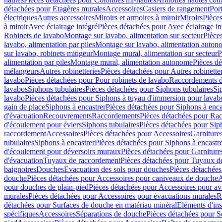
détachées pour Etagères murales
Accessoires
Casiers de rangement
Port
électriques
Autres accessoires
Miroirs et armoires à miroir
Miroirs
Pièces
à miroir
Avec éclairage intégré
Pièces détachées pour Avec éclairage in
Robinets de lavabo
Montage sur lavabo, alimentation sur secteur
Pièce
lavabo, alimentation par piles
Montage sur lavabo, alimentation auton
sur lavabo, robinets mitigeur
Montage mural, alimentation sur secteur
P
alimentation par piles
Montage mural, alimentation autonome
Pièces d
mélangeurs
Autres robinetteries
Pièces détachées pour Autres robinette
lavabo
Pièces détachées pour Pour robinets de lavabo
Raccordements d’a
lavabos
Siphons tubulaires
Pièces détachées pour Siphons tubulaires
Si
lavabo
Pièces détachées pour Siphons à tuyau d'immersion pour lavab
gain de place
Siphons à encastrer
Pièces détachées pour Siphons à enca
d'évacuation
Recouvrements
Raccordements
Pièces détachées pour Ra
d'écoulement pour éviers
Siphons tubulaires
Pièces détachées pour Sip
raccordement
Accessoires
Pièces détachées pour Accessoires
Garniture
tubulaires
Siphons à encastrer
Pièces détachées pour Siphons à encastr
d'écoulement pour déversoirs muraux
Pièces détachées pour Garnitur
d'évacuation
Tuyaux de raccordement
Pièces détachées pour Tuyaux d
baignoires
Douches
Evacuation des sols pour douches
Pièces détachées
douche
Pièces détachées pour Accessoires pour caniveaux de douche
A
pour douches de plain-pied
Pièces détachées pour Accessoires pour ava
murales
Pièces détachées pour Accessoires pour évacuations murales
R
détachées pour Surfaces de douche en matériau minéral
Eléments d'ins
spécifiques
Accessoires
Séparations de douche
Pièces détachées pour S