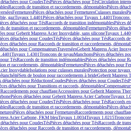
 détachées pour Coudes
Tés
Pièces détachées pour Tés
Circulation intern
ables
Raccords de transition et raccordements, démontables
Pièces détac
versées
Fermetures
Pièces détachées pour Fermetures
Culasses murales
Pi
ble, gaz
Tuyaux 1.4401
Pièces détachées pour Tuyaux 1.4401
Tronçons 
ièces détachées pour Tés
Raccords de transition indémontables
Pièces d
ds de transition et raccordements, démontables
Fermetures
Pièces détac
ées pour Geberit Mapress Acier Inoxydable, sans silicone
Tuyaux 1.440
ièces détachées pour Coudes
Tés
Pièces détachées pour Tés
Raccords de 
ièces détachées pour Raccords de transition et raccordements, démontab
 détachées pour Compensateurs
Traversées
Geberit Mapress Acier Inox
1.4401
Tuyaux 1.4301
Tronçons de tuyau
Manchons
Pièces détachées p
 pour Tés
Raccords de transition indémontables
Pièces détachées pour Ra
tion et raccordements, démontables
Fermetures
Pièces détachées pour Fe
Acier Inoxydable
Isolations pour culasses murales
Protection pour tuyaux
'étanchéité
Sets de boulon pour raccordements à bride
Geberit Mapress 
s détachées pour Réductions
Coudes
Pièces détachées pour Coudes
Tés
P
èces détachées pour Transitions et raccords, démontables
Compensateur
r Raccordements pour chauffage
Accessoires pour Geberit Mapress The
arbone
Pièces détachées pour Geberit Mapress Acier Carbone
Tuyaux 1.
ièces détachées pour Coudes
Tés
Pièces détachées pour Tés
Raccords en
ables
Raccords de transition et raccordements, démontables
Pièces détac
metures
Pièces détachées pour Fermetures
Raccordements pour chauffag
apress Acier Carbone, FKM bleu
Tuyaux 1.0034
Tuyaux 1.0215
Tronçons
 détachées pour Coudes
Tés
Pièces détachées pour Tés
Raccords de trans
ièces détachées pour Raccords de transition et raccordements, démontab