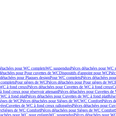
détachées pour WC complets
WC suspendus
Pièces détachées pour WC 
détachées pour Pour cuvettes de WC
Dispositifs d'appoint pour WC
Pièc
 détachées pour Plaques design
Pour WC complets
Pièces détachées po
complets
Pour sièges de WC
Pièces détachées pour Pour sièges de WC
 WC à fond creux
Pièces détachées pour Cuvettes de WC à fond creux
Cu
 fond creux pour réservoir attenant
Pièces détachées pour Cuvettes de 
 WC à fond plat
Pièces détachées pour Cuvettes de WC à fond plat
Rése
ièges de WC
Pièces détachées pour Sièges de WC
WC Comfort
Pièces 
vées
Cuvettes de WC à fond creux rallongées
Pièces détachées pour Cuv
es
Sièges de WC Comfort
Pièces détachées pour Sièges de WC Comfort
tachées pour WC pour enfants
WC suspendus
Pièces détachées pour W