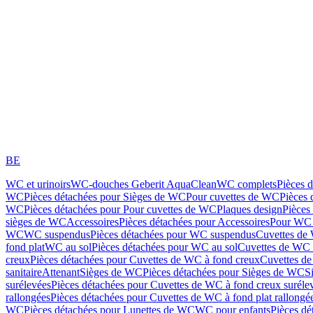
BE
WC et urinoirs
WC-douches Geberit AquaClean
WC complets
Pièces 
WC
Pièces détachées pour Sièges de WC
Pour cuvettes de WC
Pièces 
WC
Pièces détachées pour Pour cuvettes de WC
Plaques design
Pièces
sièges de WC
Accessoires
Pièces détachées pour Accessoires
Pour WC 
WC
WC suspendus
Pièces détachées pour WC suspendus
Cuvettes de
fond plat
WC au sol
Pièces détachées pour WC au sol
Cuvettes de WC à
creux
Pièces détachées pour Cuvettes de WC à fond creux
Cuvettes de
sanitaire
Attenant
Sièges de WC
Pièces détachées pour Sièges de WC
S
surélevées
Pièces détachées pour Cuvettes de WC à fond creux suréle
rallongées
Pièces détachées pour Cuvettes de WC à fond plat rallongé
WC
Pièces détachées pour Lunettes de WC
WC pour enfants
Pièces dé