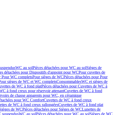
suspendus
WC au sol
Pièces détachées pour WC au sol
Sièges de
es détachées pour Dispositifs d'appoint pour WC
Pour cuvettes de
ur Pour WC complets
Pour sièges de WC
Pièces détachées pour Pour
Pour sièges de WC et WC complets
Consommables
WC et sièges de
vettes de WC à fond plat
Pièces détachées pour Cuvettes de WC à
WC à fond creux pour réservoir attenant
Cuvettes de WC à fond
rvoirs de chasse apparents pour WC, en céramique
détachées pour WC Comfort
Cuvettes de WC à fond creux
ettes de WC à fond creux rallongées
Cuvettes de WC à fond plat
Sièges de WC
Pièces détachées pour Sièges de WC
Lunettes de
C suspendus
WC au sol
Pièces détachées pour WC au sol
Sièges de WC