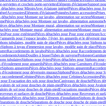
e-serviettes et crochets porte-serviettes
Eléments d'éclairage
Support pou
 détachées pour Miroirs
Avec éclairage intégré
Pièces détachées pour Av
tégré
Accessoires
Eléments d'éclairage
Poignées
Autres accessoires
Prises
s détachées pour Montage sur lavabo, alimentation sur secteur
Montage s
ome
Pièces détachées pour Montage sur lavabo, alimentation autonome
M
ièces détachées pour Montage mural, alimentation sur secteur
Montage m
étachées pour Montage mural, alimentation autonome
Montage mural, ro
ries
Pour zone extérieure
Pièces détachées pour Pour zone extérieure
Acc
ppareils pour l’espace lavabo, l’évier, les appareils et le déversoir mu
phons tubulaires, modèle gain de place
Pièces détachées pour Siphons tu
o
Siphons à tuyau d'immersion pour lavabo, modèle gain de place
Pièces
strer
Raccordements de lavabo
Pièces détachées pour Raccordements de
ccordements
Joints
Douilles à braser
Tubes de surverse
Prolonges
Garnitur
hons tubulaires
Siphons pour éviers
Pièces détachées pour Siphons pour 
s d'écoulement pour appareils
Pièces détachées pour Garnitures d'écoule
er
Siphons apparents
Pièces détachées pour Siphons apparents
Raccordem
es d'écoulement pour déversoirs muraux
Siphons
Pièces détachées pour 
e raccordement
Crépines
Pièces détachées pour Crépines
Accessoires
Piè
 pour Evacuation des sols pour douches
Caniveaux de douche
Pièces dé
valoirs de sol pour douches de plain-pied
Pièces détachées pour Avaloir
loirs de sol pour douches de plain-pied
Evacuations murales
Pièces dét
eceveurs et surfaces de douche
Pièces détachées pour Receveurs et sur
tallation
Pièces détachées pour Eléments d'installation
Siphons de douche
éparations de douche
Séparations de douche pour douche de plain-pied