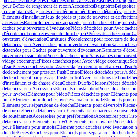
pied
Accessoires
Pièces détachées pour Accessoires
Boîtes de rangemen
pour Boîtes de rangement de recoin
Accessoires
Baignoires
Baignoires 
rectangulaires
Baignoires en matériau minéral
Pièces détachées pour Ba
Eléments d'installation
Jeux de pieds et jeux de traverses et de fixatio
accessoires
Raccordements aux appareils pour douches et baignoires
G
caches pour ouverture d'évacuation
Pièces détachées pour Avec caches
d'écoulement pour receveurs de douche, d62
Pièces détachées pour Ga
ouverture d'évacuation
Garnitures d'écoulement pour receveurs de do
détachées pour Avec caches pour ouverture d'évacuation
Sans caches 
détachées pour Caches pour ouverture d'évacuation
Garnitures d'écou
ouverture d'évacuation
Pièces détachées pour Sans caches pour ouvert
vidage excentrique
Pièces détachées pour Avec vidage excentrique
Set
d'eau
Pièces détachées pour Avec vidage excentrique et arrivée d'eau
S
déclenchement par pression PushControl
Pièces détachées pour A déc
déclenchement par pression PushControl
Avec bouchons de bonde
Piè
d'installation et de chasse d'eau
Geberit Duofix
Cloisons
Pièces détaché
détachées pour Accessoires
Eléments d'installation
Pièces détachées pou
pour lavabos
Eléments pour bidets
Pièces détachées pour Eléments pou
pour Eléments pour douches avec évacuation murale
Eléments pour do
Eléments pour séparations de douche
Eléments pour déversoirs
Pièces 
de console
Pièces détachées pour Eléments pour charges de console
El
de soutènement
Accessoires pour préfabrications
Accessoires pour l'is
détachées pour Eléments pour WC
Eléments pour lavabos
Pièces déta
pour Eléments pour urinoirs
Eléments pour douches avec évacuation 
douche
Pièces détachées pour Éléments pour séparations de douche
El