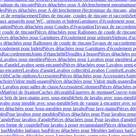
atique du rinçage
Pièces détachées pour A déclenchement pneumatique
les
Pièces détachées pour A déclenchement électronique du rinçage, alim
e et de remplacement
Tubes de rinçage, coudes de rinçage et raccords
Set
ux appareils pour WC, urinoirs et bidets
Garnitures d'écoulement pour
uation
Pièces détachées pour Coudes d'évacuation
Tuyaux de raccordem
e coude de rinçage
Pièces détachées pour Rallonges de coude de rinçag
ièces détachées pour Garnitures d'écoulement pour urinoirs
Siphons d'ur
s détachées pour Rallonges de coude de rinçage
Tuyaux de raccordeme
écoulement pour bidets
Pièces détachées pour Garnitures d'écoulement p
s
Raccordements
Joints d'étanchéité
Douilles à braser
Pièces détachées po
s
Lavabos pour meubles
Pièces détachées pour Lavabos pour meubles
La
s d'angle
Lavabos semi-encastrés
Pièces détachées pour Lavabos semi-e
us-encastrer
Lavabos d'angle
Lavabos collectifs
Lavabos Comfort
Lavabo
ctifs
Cache-siphons
Accessoires
Pièces détachées pour Accessoires
Autre
achoirs
Vidoir multi-usages
Pièces détachées pour Vidoir multi-usages
Ba
r Lavabos pour salles de classe
Accessoires
Colonnes
Pièces détachées 
s
Matériel de fixation
Caches décoratifs
Equerres de montage
Couvre-join
ur Sets de lave-mains avec sous-meuble
Sets de lavabo avec sous-meubl
 lavabo pour meuble avec sous-meuble
Sets de vasque à encastrer avec s
es détachées pour Sous-meubles pour lavabo
Pour lave-mains
Pièces dé
bles
Pour lavabos pour meubles
Pièces détachées pour Pour lavabos pou
'angle
Pour lavabos d'angle
Pièces détachées pour Pour lavabos d'angle
 en forme de coupelle
Pour lavabo à poser rectangulaire
Pièces détachées
 bas
Meubles latéraux bas
Pièces détachées pour Meubles latéraux bas
Co
pactes
Pièces détachées pour Armoires hautes compactes
Autres meuble