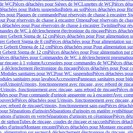
 de WC
Pièces détachées pour Sièges de WC
Lunettes de WC
Pièces dét
détachées pour Bidets suspendus
Bidets au sol
Pièces détachées pour Bid
hées pour Plaques de commande
Pour réservoirs de chasse à encastrer S
our Pour réservoirs de chasse à encastrer Omega
Pour réservoirs de cha
s détachées pour Pour réservoirs de chasse à encastrer Twinline
Pour rés
andes de WC à déclenchement électronique du rinçage
Pièces détach
astrer Geberit Sigma de 12 cm
Pièces détachées pour Pour alimentation su
strer Geberit Sigma de 8 cm
Pièces détachées pour Pour alimentation sur 
trer Geberit Omega de 12 cm
Pièces détachées pour Pour alimentation sur
rer Geberit Sigma de 12 cm
Pièces détachées pour Pour alimentation par p
ièces détachées pour Commandes de WC à déclenchement pneumatique
ur rinçage à 1 volume
Accessoires pour commandes de WC
Pièces dét
 déclenchement électronique du rinçage
Pièces détachées pour Pour 
r Modules sanitaires pour WC
Pour WC suspendus
Pièces détachées po
dules sanitaires pour lavabos
Accessoires
Panneaux sanitaires pour bide
sol
Urinoirs
Urinoirs, fonctionnement avec rinçage, avec rebord de rinç
e
Urinoirs, fonctionnement avec rinçage, sans rebord de rinçage
Pièces d
chées pour Pour commande d'urinoir apparente ou à encastrer
Avec comma
ouvercle
Pièces détachées pour Urinoirs, fonctionnement avec rinçage, 
Avec rebord de rinçage
Urinoirs, fonctionnement sans eau
Pièces détaché
pour Séparations d'urinoirs
Séparations d'urinoirs en matière synthétique
tions d'urinoirs en verre
Séparations d'urinoirs en céramique
Pièces dét
s de siphon
Tubes de rinçage, coudes de rinçage et raccords
Pièces détac
es d'urinoir
Montage encastré
Pièces détachées pour Montage encastré
, alimentation sur secteur
A déclenchement électronique du rinçage, ali