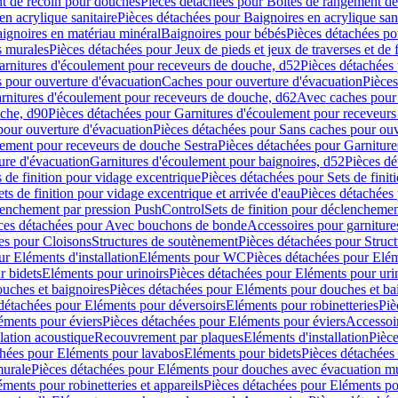
t de recoin pour douches
Pièces détachées pour Boîtes de rangement d
en acrylique sanitaire
Pièces détachées pour Baignoires en acrylique sani
ignoires en matériau minéral
Baignoires pour bébés
Pièces détachées po
ns murales
Pièces détachées pour Jeux de pieds et jeux de traverses et de 
arnitures d'écoulement pour receveurs de douche, d52
Pièces détachées
 pour ouverture d'évacuation
Caches pour ouverture d'évacuation
Pièces
rnitures d'écoulement pour receveurs de douche, d62
Avec caches pour 
uche, d90
Pièces détachées pour Garnitures d'écoulement pour receveur
pour ouverture d'évacuation
Pièces détachées pour Sans caches pour ouv
lement pour receveurs de douche Sestra
Pièces détachées pour Garniture
ure d'évacuation
Garnitures d'écoulement pour baignoires, d52
Pièces dé
s de finition pour vidage excentrique
Pièces détachées pour Sets de finit
ets de finition pour vidage excentrique et arrivée d'eau
Pièces détachées 
lenchement par pression PushControl
Sets de finition pour déclencheme
ces détachées pour Avec bouchons de bonde
Accessoires pour garniture
es pour Cloisons
Structures de soutènement
Pièces détachées pour Struc
r Eléments d'installation
Eléments pour WC
Pièces détachées pour El
r bidets
Eléments pour urinoirs
Pièces détachées pour Eléments pour uri
uches et baignoires
Pièces détachées pour Eléments pour douches et ba
détachées pour Eléments pour déversoirs
Eléments pour robinetteries
Piè
éments pour éviers
Pièces détachées pour Eléments pour éviers
Accessoi
olation acoustique
Recouvrement par plaques
Eléments d'installation
Pièce
chées pour Eléments pour lavabos
Eléments pour bidets
Pièces détachées
murale
Pièces détachées pour Eléments pour douches avec évacuation m
éments pour robinetteries et appareils
Pièces détachées pour Eléments pou