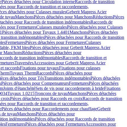
e
Pièces détachées pour Circulation interne
Raccords de transition
hées pour Raccords de transition et raccordements,
èces détachées pour Culasses murales
Geberit Mapress Acier
de tuyau
Manchons
Pièces détachées pour Manchons
Réductions
Pièces
étachées pour Raccords de transition indémontables
Raccords de
hées pour Fermetures
Culasses murales
Pièces détachées pour Culasses
1
Pièces détachées pour Tuyaux 1.4401
Manchons
Pièces détachées
transition indémontables
Pièces détachées pour Raccords de transition
les
Fermetures
Pièces détachées pour Fermetures
Culasses
ydable, FKM bleu
Pièces détachées pour Geberit Mapress Acier
our Manchons
Réductions
Pièces détachées pour
ccords de transition indémontables
Raccords de transition et
rmetures
Traversées
Accessoires pour Geberit Mapress Acier
 et raccords
Fixations pour tuyaux
Fixations pour culasses
Therm
Tuyaux Therm
Raccords
Pièces détachées pour
ièces détachées pour Tés
Transitions indémontables
Pièces détachées
s
Pièces détachées pour Compensateurs
Fermetures
Pièces détachées
rm
Joints d'étanchéité
Sets de vis pour raccordements à bride
Fixations
0034
Tuyaux 1.0215
Tronçons de tuyau
Manchons
Pièces détachées
 croix
Pièces détachées pour Raccords en croix
Raccords de transition
hées pour Raccords de transition et raccordements,
e
Pièces détachées pour Raccordements pour chauffage
Geberit
 de tuyau
Manchons
Pièces détachées pour
ition indémontables
Pièces détachées pour Raccords de transition
les
Fermetures
Pièces détachées pour Fermetures
Accessoires pour