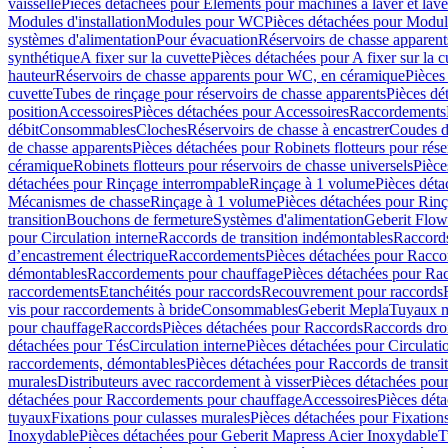
vaisselle
Pièces détachées pour Eléments pour machines à laver et lave
Modules d'installation
Modules pour WC
Pièces détachées pour Modu
systèmes d'alimentation
Pour évacuation
Réservoirs de chasse apparent
synthétique
A fixer sur la cuvette
Pièces détachées pour A fixer sur la c
hauteur
Réservoirs de chasse apparents pour WC, en céramique
Pièces
cuvette
Tubes de rinçage pour réservoirs de chasse apparents
Pièces dé
position
Accessoires
Pièces détachées pour Accessoires
Raccordements
débit
Consommables
Cloches
Réservoirs de chasse à encastrer
Coudes d
de chasse apparents
Pièces détachées pour Robinets flotteurs pour rése
céramique
Robinets flotteurs pour réservoirs de chasse universels
Pièce
détachées pour Rinçage interrompable
Rinçage à 1 volume
Pièces dét
Mécanismes de chasse
Rinçage à 1 volume
Pièces détachées pour Rin
transition
Bouchons de fermeture
Systèmes d'alimentation
Geberit Flow
pour Circulation interne
Raccords de transition indémontables
Raccords
d’encastrement électrique
Raccordements
Pièces détachées pour Racc
démontables
Raccordements pour chauffage
Pièces détachées pour Ra
raccordements
Etanchéités pour raccords
Recouvrement pour raccords
vis pour raccordements à bride
Consommables
Geberit Mepla
Tuyaux m
pour chauffage
Raccords
Pièces détachées pour Raccords
Raccords droi
détachées pour Tés
Circulation interne
Pièces détachées pour Circulati
raccordements, démontables
Pièces détachées pour Raccords de transi
murales
Distributeurs avec raccordement à visser
Pièces détachées pour
détachées pour Raccordements pour chauffage
Accessoires
Pièces dét
tuyaux
Fixations pour culasses murales
Pièces détachées pour Fixation
Inoxydable
Pièces détachées pour Geberit Mapress Acier Inoxydable
T