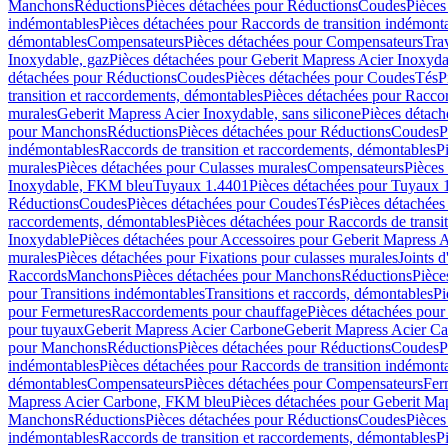
Manchons
Réductions
Pièces détachées pour Réductions
Coudes
Pièces
indémontables
Pièces détachées pour Raccords de transition indémont
démontables
Compensateurs
Pièces détachées pour Compensateurs
Tra
Inoxydable, gaz
Pièces détachées pour Geberit Mapress Acier Inoxyda
détachées pour Réductions
Coudes
Pièces détachées pour Coudes
Tés
P
transition et raccordements, démontables
Pièces détachées pour Raccor
murales
Geberit Mapress Acier Inoxydable, sans silicone
Pièces détach
pour Manchons
Réductions
Pièces détachées pour Réductions
Coudes
P
indémontables
Raccords de transition et raccordements, démontables
P
murales
Pièces détachées pour Culasses murales
Compensateurs
Pièces
Inoxydable, FKM bleu
Tuyaux 1.4401
Pièces détachées pour Tuyaux 
Réductions
Coudes
Pièces détachées pour Coudes
Tés
Pièces détachées
raccordements, démontables
Pièces détachées pour Raccords de transi
Inoxydable
Pièces détachées pour Accessoires pour Geberit Mapress 
murales
Pièces détachées pour Fixations pour culasses murales
Joints d
Raccords
Manchons
Pièces détachées pour Manchons
Réductions
Pièce
pour Transitions indémontables
Transitions et raccords, démontables
Pi
pour Fermetures
Raccordements pour chauffage
Pièces détachées pou
pour tuyaux
Geberit Mapress Acier Carbone
Geberit Mapress Acier C
pour Manchons
Réductions
Pièces détachées pour Réductions
Coudes
P
indémontables
Pièces détachées pour Raccords de transition indémont
démontables
Compensateurs
Pièces détachées pour Compensateurs
Fer
Mapress Acier Carbone, FKM bleu
Pièces détachées pour Geberit M
Manchons
Réductions
Pièces détachées pour Réductions
Coudes
Pièces
indémontables
Raccords de transition et raccordements, démontables
P