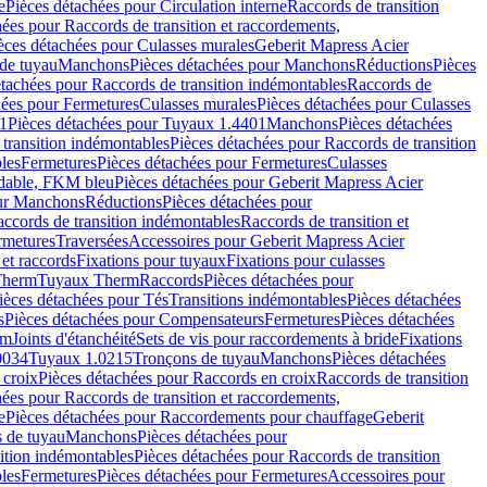
e
Pièces détachées pour Circulation interne
Raccords de transition
hées pour Raccords de transition et raccordements,
èces détachées pour Culasses murales
Geberit Mapress Acier
de tuyau
Manchons
Pièces détachées pour Manchons
Réductions
Pièces
étachées pour Raccords de transition indémontables
Raccords de
hées pour Fermetures
Culasses murales
Pièces détachées pour Culasses
1
Pièces détachées pour Tuyaux 1.4401
Manchons
Pièces détachées
transition indémontables
Pièces détachées pour Raccords de transition
les
Fermetures
Pièces détachées pour Fermetures
Culasses
ydable, FKM bleu
Pièces détachées pour Geberit Mapress Acier
our Manchons
Réductions
Pièces détachées pour
ccords de transition indémontables
Raccords de transition et
rmetures
Traversées
Accessoires pour Geberit Mapress Acier
 et raccords
Fixations pour tuyaux
Fixations pour culasses
Therm
Tuyaux Therm
Raccords
Pièces détachées pour
ièces détachées pour Tés
Transitions indémontables
Pièces détachées
s
Pièces détachées pour Compensateurs
Fermetures
Pièces détachées
rm
Joints d'étanchéité
Sets de vis pour raccordements à bride
Fixations
0034
Tuyaux 1.0215
Tronçons de tuyau
Manchons
Pièces détachées
 croix
Pièces détachées pour Raccords en croix
Raccords de transition
hées pour Raccords de transition et raccordements,
e
Pièces détachées pour Raccordements pour chauffage
Geberit
 de tuyau
Manchons
Pièces détachées pour
ition indémontables
Pièces détachées pour Raccords de transition
les
Fermetures
Pièces détachées pour Fermetures
Accessoires pour