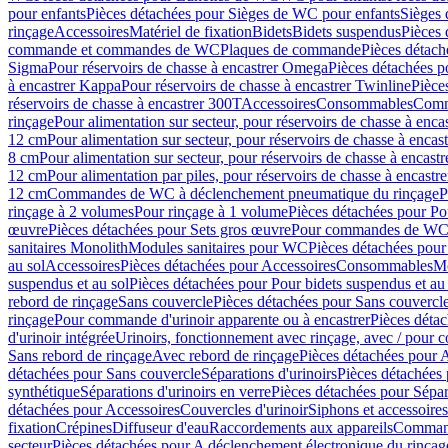
pour enfants
Pièces détachées pour Sièges de WC pour enfants
Sièges
rinçage
Accessoires
Matériel de fixation
Bidets
Bidets suspendus
Pièces 
commande et commandes de WC
Plaques de commande
Pièces détac
Sigma
Pour réservoirs de chasse à encastrer Omega
Pièces détachées p
à encastrer Kappa
Pour réservoirs de chasse à encastrer Twinline
Pièce
réservoirs de chasse à encastrer 300T
Accessoires
Consommables
Comm
rinçage
Pour alimentation sur secteur, pour réservoirs de chasse à enc
12 cm
Pour alimentation sur secteur, pour réservoirs de chasse à enca
8 cm
Pour alimentation sur secteur, pour réservoirs de chasse à encas
12 cm
Pour alimentation par piles, pour réservoirs de chasse à encast
12 cm
Commandes de WC à déclenchement pneumatique du rinçage
P
rinçage à 2 volumes
Pour rinçage à 1 volume
Pièces détachées pour Po
œuvre
Pièces détachées pour Sets gros œuvre
Pour commandes de WC à
sanitaires Monolith
Modules sanitaires pour WC
Pièces détachées pou
au sol
Accessoires
Pièces détachées pour Accessoires
Consommables
Mo
suspendus et au sol
Pièces détachées pour Pour bidets suspendus et au 
rebord de rinçage
Sans couvercle
Pièces détachées pour Sans couvercl
rinçage
Pour commande d'urinoir apparente ou à encastrer
Pièces déta
d'urinoir intégrée
Urinoirs, fonctionnement avec rinçage, avec / pour c
Sans rebord de rinçage
Avec rebord de rinçage
Pièces détachées pour 
détachées pour Sans couvercle
Séparations d'urinoirs
Pièces détachées 
synthétique
Séparations d'urinoirs en verre
Pièces détachées pour Sépara
détachées pour Accessoires
Couvercles d'urinoir
Siphons et accessoire
fixation
Crépines
Diffuseur d'eau
Raccordements aux appareils
Command
secteur
Pièces détachées pour A déclenchement électronique du rinçage