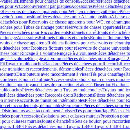
-vaisselle
Eléments pour charges de console
Accessoires
Pièces détachée
les pour WC
Recouvrement par plaques
Accessoires
Pièces détachées po
s
Réservoirs de chasse apparents pour WC, en matière synthétique
Pièce
uvette
A haute position
Pièces détachées pour A haute position
A basse po
 détachées pour Réservoirs de chasse apparents pour WC, en céramiqu
tachées pour Tubes de rinçage pour réservoirs de chasse apparents
Haute
Pièces détachées pour Raccordements
Robinets d'arrêt
Joints d'étanchéit
e rinçage
Accessoires
Robinets flotteurs et cloches
Robinets flotteurs
Pièc
rvoirs de chasse apparents
Robinets flotteurs pour réservoirs en céramiq
s détachées pour Robinets flotteurs pour réservoirs de chasse universels
achées pour Rinçage à 1 volume
Rinçage à 2 volumes
Pièces détachées p
çage à 1 volume
Rinçage à 2 volumes
Pièces détachées pour Rinçage à 
Fit
Tuyaux multicouches
Raccords
Pièces détachées pour Raccords
Racco
 de transition et raccordements, démontables
Pièces détachées pour Rac
ordements
Distributeurs avec raccordement à visser
Tés pour chauffage
Ra
ccordements pour chauffage
Accessoires
Isolations pour culasses murale
Fixations pour tuyaux
Tubes de protection et aides à l'insertion
Fixations
ulticouches
Pièces détachées pour Tuyaux multicouches
Tuyaux multic
ts
Pièces détachées pour Raccords droits
Réductions
Pièces détachées p
on interne
Raccords de transition indémontables
Pièces détachées pour Ra
tion et raccordements, démontables
Fermetures
Pièces détachées pour Fe
 Distributeurs avec raccordement à visser
Tés pour chauffage
Pièces dét
achées pour Accessoires
Isolations pour culasses murales
Protection pour 
s pour culasses murales
Joints d'étanchéité
Sets de boulon pour raccordem
uyaux 1.4401
Pièces détachées pour Tuyaux 1.4401
Tuyaux 1.4301
Tron