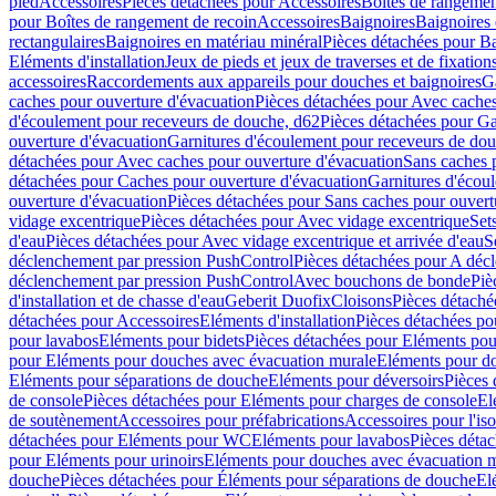
pied
Accessoires
Pièces détachées pour Accessoires
Boîtes de rangemen
pour Boîtes de rangement de recoin
Accessoires
Baignoires
Baignoires 
rectangulaires
Baignoires en matériau minéral
Pièces détachées pour Ba
Eléments d'installation
Jeux de pieds et jeux de traverses et de fixatio
accessoires
Raccordements aux appareils pour douches et baignoires
G
caches pour ouverture d'évacuation
Pièces détachées pour Avec caches
d'écoulement pour receveurs de douche, d62
Pièces détachées pour Ga
ouverture d'évacuation
Garnitures d'écoulement pour receveurs de do
détachées pour Avec caches pour ouverture d'évacuation
Sans caches 
détachées pour Caches pour ouverture d'évacuation
Garnitures d'écou
ouverture d'évacuation
Pièces détachées pour Sans caches pour ouvert
vidage excentrique
Pièces détachées pour Avec vidage excentrique
Set
d'eau
Pièces détachées pour Avec vidage excentrique et arrivée d'eau
S
déclenchement par pression PushControl
Pièces détachées pour A déc
déclenchement par pression PushControl
Avec bouchons de bonde
Piè
d'installation et de chasse d'eau
Geberit Duofix
Cloisons
Pièces détaché
détachées pour Accessoires
Eléments d'installation
Pièces détachées pou
pour lavabos
Eléments pour bidets
Pièces détachées pour Eléments pou
pour Eléments pour douches avec évacuation murale
Eléments pour do
Eléments pour séparations de douche
Eléments pour déversoirs
Pièces 
de console
Pièces détachées pour Eléments pour charges de console
El
de soutènement
Accessoires pour préfabrications
Accessoires pour l'is
détachées pour Eléments pour WC
Eléments pour lavabos
Pièces déta
pour Eléments pour urinoirs
Eléments pour douches avec évacuation 
douche
Pièces détachées pour Éléments pour séparations de douche
El