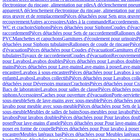
électronique du rinçage, alimentation par piles
A déclenchement pneum
apparent
A déclenchement électronique du rinçage, alimentation par pi
gros œuvre et de remplacement
Pièces détachées pour Sets gros œuvr
recouvrement
Autres accessoires
Aides à la commande
Raccordements a
WC et crachoirs
Siphons
Pièces détachées pour Siphons
Coudes d'évac
raccordement
Pièces détachées pour Sets de raccordement
Rallonges d
PVC
Manchettes et capuchons
Garnitures d'écoulement pour urinoirs
P
détachées pour Siphons tubulaires
Rallonges de coude de rinçage
Pièce
d'évacuation
Pièces détachées pour Coudes d'évacuation
Garnitures d'
tubulaires
Tuyaux de raccordement
Coudes d'évacuation
Recouvrement
pour Lavabos
Lavabos doubles
Pièces détachées pour Lavabos double
mains
Pièces détachées pour Lave-mains
Lave-mains à poser
Lave-main
encastrer
Lavabos à sous-encastrer
Pièces détachées pour Lavabos à so
enfants
Lavabos
Lavabos collectifs
Pièces détachées pour Lavabos colle
détachées pour Déversoirs muraux
Crachoirs
Pièces détachées pour Cr
Bacs de laboratoire
Lavabos pour salles de classe
Pièces détachées pou
siphons
Accessoires
Caches pour ouverture d'évacuation
Porte-serviette
sous-meuble
Sets de lave-mains avec sous-meuble
Pièces détachées po
lavabo pour meuble avec sous-meuble
Pièces détachées pour Sets de
sous-meuble
Meubles de salles de bains
Sous-meubles pour lavabo
Pièc
lavabos
Pour lavabos doubles
Pièces détachées pour Pour lavabos dou
poser
Pour lave-mains d'angle
Pièces détachées pour Pour lave-mains d
poser en forme de coupelle
Pièces détachées pour Pour lavabo à poser
encastrer
Meubles latéraux bas
Pièces détachées pour Meubles latéraux
hautes
Pièces détachées pour Colonnes mi-hautes
Armoires hautes com