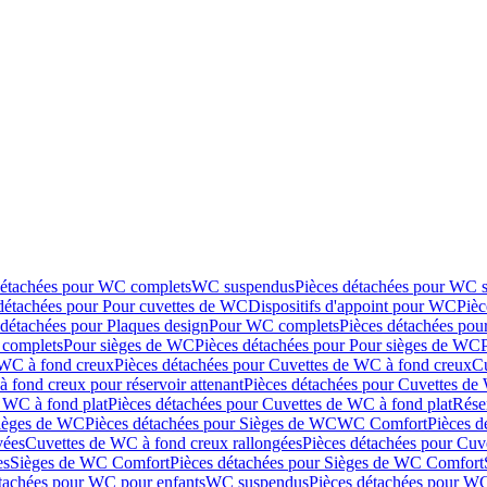
détachées pour WC complets
WC suspendus
Pièces détachées pour WC 
détachées pour Pour cuvettes de WC
Dispositifs d'appoint pour WC
Pièc
 détachées pour Plaques design
Pour WC complets
Pièces détachées po
complets
Pour sièges de WC
Pièces détachées pour Pour sièges de WC
 WC à fond creux
Pièces détachées pour Cuvettes de WC à fond creux
Cu
 fond creux pour réservoir attenant
Pièces détachées pour Cuvettes de 
 WC à fond plat
Pièces détachées pour Cuvettes de WC à fond plat
Rése
ièges de WC
Pièces détachées pour Sièges de WC
WC Comfort
Pièces 
vées
Cuvettes de WC à fond creux rallongées
Pièces détachées pour Cuv
es
Sièges de WC Comfort
Pièces détachées pour Sièges de WC Comfort
tachées pour WC pour enfants
WC suspendus
Pièces détachées pour W