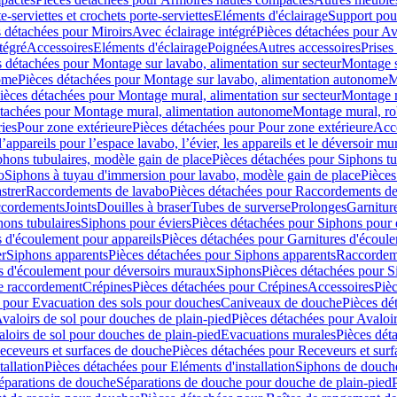
e-serviettes et crochets porte-serviettes
Eléments d'éclairage
Support pou
 détachées pour Miroirs
Avec éclairage intégré
Pièces détachées pour Av
tégré
Accessoires
Eléments d'éclairage
Poignées
Autres accessoires
Prises
s détachées pour Montage sur lavabo, alimentation sur secteur
Montage s
ome
Pièces détachées pour Montage sur lavabo, alimentation autonome
M
ièces détachées pour Montage mural, alimentation sur secteur
Montage m
étachées pour Montage mural, alimentation autonome
Montage mural, ro
ries
Pour zone extérieure
Pièces détachées pour Pour zone extérieure
Acc
ppareils pour l’espace lavabo, l’évier, les appareils et le déversoir mu
phons tubulaires, modèle gain de place
Pièces détachées pour Siphons tu
o
Siphons à tuyau d'immersion pour lavabo, modèle gain de place
Pièces
strer
Raccordements de lavabo
Pièces détachées pour Raccordements de
ccordements
Joints
Douilles à braser
Tubes de surverse
Prolonges
Garnitur
hons tubulaires
Siphons pour éviers
Pièces détachées pour Siphons pour 
s d'écoulement pour appareils
Pièces détachées pour Garnitures d'écoule
er
Siphons apparents
Pièces détachées pour Siphons apparents
Raccordem
es d'écoulement pour déversoirs muraux
Siphons
Pièces détachées pour 
e raccordement
Crépines
Pièces détachées pour Crépines
Accessoires
Piè
 pour Evacuation des sols pour douches
Caniveaux de douche
Pièces dé
valoirs de sol pour douches de plain-pied
Pièces détachées pour Avaloir
loirs de sol pour douches de plain-pied
Evacuations murales
Pièces dét
eceveurs et surfaces de douche
Pièces détachées pour Receveurs et sur
tallation
Pièces détachées pour Eléments d'installation
Siphons de douche
éparations de douche
Séparations de douche pour douche de plain-pied