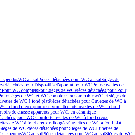
suspendus
WC au sol
Pièces détachées pour WC au sol
Sièges de
es détachées pour Dispositifs d'appoint pour WC
Pour cuvettes de
ur Pour WC complets
Pour sièges de WC
Pièces détachées pour Pour
Pour sièges de WC et WC complets
Consommables
WC et sièges de
vettes de WC à fond plat
Pièces détachées pour Cuvettes de WC à
WC à fond creux pour réservoir attenant
Cuvettes de WC à fond
rvoirs de chasse apparents pour WC, en céramique
détachées pour WC Comfort
Cuvettes de WC à fond creux
ettes de WC à fond creux rallongées
Cuvettes de WC à fond plat
Sièges de WC
Pièces détachées pour Sièges de WC
Lunettes de
C suspendus
WC au sol
Pièces détachées pour WC au sol
Sièges de WC