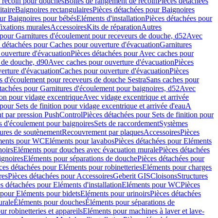
e recoin pour douches
Boîtes de rangement de recoin
Pièces détachées
taire
Baignoires rectangulaires
Pièces détachées pour Baignoires
ur Baignoires pour bébés
Eléments d'installation
Pièces détachées pour
fixations murales
Accessoires
Kits de réparation
Autres
 pour Garnitures d'écoulement pour receveurs de douche, d52
Avec
 détachées pour Caches pour ouverture d'évacuation
Garnitures
ouverture d'évacuation
Pièces détachées pour Avec caches pour
s de douche, d90
Avec caches pour ouverture d'évacuation
Pièces
erture d'évacuation
Caches pour ouverture d'évacuation
Pièces
s d'écoulement pour receveurs de douche Sestra
Sans caches pour
tachées pour Garnitures d'écoulement pour baignoires, d52
Avec
ion pour vidage excentrique
Avec vidage excentrique et arrivée
pour Sets de finition pour vidage excentrique et arrivée d'eau
A
nt par pression PushControl
Pièces détachées pour Sets de finition pour
s d'écoulement pour baignoires
Sets de raccordement
Systèmes
tures de soutènement
Recouvrement par plaques
Accessoires
Pièces
éments pour WC
Eléments pour lavabos
Pièces détachées pour Eléments
noirs
Eléments pour douches avec évacuation murale
Pièces détachées
ignoires
Eléments pour séparations de douche
Pièces détachées pour
ces détachées pour Eléments pour robinetteries
Eléments pour charges
res
Pièces détachées pour Accessoires
Geberit GIS
Cloisons
Structures
s détachées pour Eléments d'installation
Eléments pour WC
Pièces
 pour Eléments pour bidets
Eléments pour urinoirs
Pièces détachées
urale
Éléments pour douches
Éléments pour séparations de
r robinetteries et appareils
Eléments pour machines à laver et lave-