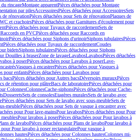
 du rinçage
Montage apparent
Pièces détachées pour Montage
entation par piles
Accessoires
Pièces détachées pour Accessoires
Sets
s de rénovation
Pièces détachées pour Sets de rénovation
Plaques de
 WC et crachoirs
Pièces détachées pour Garnitures d'écoulement pour
ent
Pièces détachées pour Tuyaux de raccordement
Sets de
e
Raccords en PVC
Pièces détachées pour Raccords en
inoir
Pièces détachées pour Siphons d'urinoir
Siphons tubulaires
Pièces
nt
Pièces détachées pour Tuyaux de raccordement
Coudes
our bidets
Siphons tubulaires
Pièces détachées pour Siphons
ur Douilles à braser
Zone de lavage
Lavabos
Lavabos
Pièces détachées
vabos à poser
Pièces détachées pour Lavabos à poser
Lave-
ncastrés
Vasques à encastrer
Pièces détachées pour Vasques à
s pour enfants
Pièces détachées pour Lavabos pour
s bacs
Pièces détachées pour Autres bacs
Déversoirs muraux
Pièces
cs de rétention pour plâtre
Bacs de laboratoire
Pièces détachées pour
pour Colonnes
Colonnes
Cache-siphons
Pièces détachées pour Cache-
ts
Dosserets
Sets de consoles
Etagères murales
Sets de lavabo avec
e
Pièces détachées pour Sets de lavabo avec sous-meuble
Sets de
ous-meuble
Pièces détachées pour Sets de vasque à encastrer avec
tachées pour Pour lave-mains
Pour lavabos
Pièces détachées pour Pour
r meubles
Pour lavabos à poser
Pièces détachées pour Pour lavabos à
Plans de lavabo
Pièces détachées pour Plans de lavabo
Pour lavabo à
 pour Pour lavabo à poser rectangulaire
Pour vasque à
lonnes hautes
Pièces détachées pour Colonnes hautes
Colonnes mi-
s
Pièces détachées pour Autres meubles
Etagères murales
Pièces