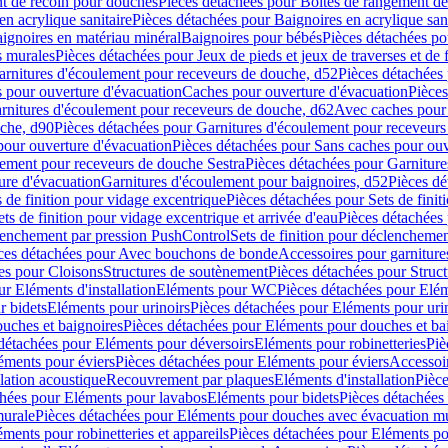
t de recoin pour douches
Pièces détachées pour Boîtes de rangement d
en acrylique sanitaire
Pièces détachées pour Baignoires en acrylique sani
ignoires en matériau minéral
Baignoires pour bébés
Pièces détachées po
ns murales
Pièces détachées pour Jeux de pieds et jeux de traverses et de 
arnitures d'écoulement pour receveurs de douche, d52
Pièces détachées
 pour ouverture d'évacuation
Caches pour ouverture d'évacuation
Pièces
rnitures d'écoulement pour receveurs de douche, d62
Avec caches pour 
uche, d90
Pièces détachées pour Garnitures d'écoulement pour receveur
pour ouverture d'évacuation
Pièces détachées pour Sans caches pour ouv
lement pour receveurs de douche Sestra
Pièces détachées pour Garniture
ure d'évacuation
Garnitures d'écoulement pour baignoires, d52
Pièces dé
s de finition pour vidage excentrique
Pièces détachées pour Sets de finit
ets de finition pour vidage excentrique et arrivée d'eau
Pièces détachées 
lenchement par pression PushControl
Sets de finition pour déclencheme
ces détachées pour Avec bouchons de bonde
Accessoires pour garniture
es pour Cloisons
Structures de soutènement
Pièces détachées pour Struc
r Eléments d'installation
Eléments pour WC
Pièces détachées pour El
r bidets
Eléments pour urinoirs
Pièces détachées pour Eléments pour uri
uches et baignoires
Pièces détachées pour Eléments pour douches et ba
détachées pour Eléments pour déversoirs
Eléments pour robinetteries
Piè
éments pour éviers
Pièces détachées pour Eléments pour éviers
Accessoi
olation acoustique
Recouvrement par plaques
Eléments d'installation
Pièce
chées pour Eléments pour lavabos
Eléments pour bidets
Pièces détachées
murale
Pièces détachées pour Eléments pour douches avec évacuation m
éments pour robinetteries et appareils
Pièces détachées pour Eléments pou