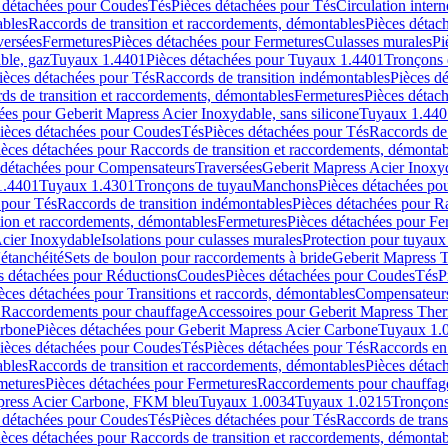
 détachées pour Coudes
Tés
Pièces détachées pour Tés
Circulation intern
ables
Raccords de transition et raccordements, démontables
Pièces détac
versées
Fermetures
Pièces détachées pour Fermetures
Culasses murales
Pi
ble, gaz
Tuyaux 1.4401
Pièces détachées pour Tuyaux 1.4401
Tronçons 
ièces détachées pour Tés
Raccords de transition indémontables
Pièces d
ds de transition et raccordements, démontables
Fermetures
Pièces détac
ées pour Geberit Mapress Acier Inoxydable, sans silicone
Tuyaux 1.440
ièces détachées pour Coudes
Tés
Pièces détachées pour Tés
Raccords de 
ièces détachées pour Raccords de transition et raccordements, démontab
 détachées pour Compensateurs
Traversées
Geberit Mapress Acier Inox
1.4401
Tuyaux 1.4301
Tronçons de tuyau
Manchons
Pièces détachées p
 pour Tés
Raccords de transition indémontables
Pièces détachées pour Ra
tion et raccordements, démontables
Fermetures
Pièces détachées pour Fe
Acier Inoxydable
Isolations pour culasses murales
Protection pour tuyaux
'étanchéité
Sets de boulon pour raccordements à bride
Geberit Mapress 
s détachées pour Réductions
Coudes
Pièces détachées pour Coudes
Tés
P
èces détachées pour Transitions et raccords, démontables
Compensateur
r Raccordements pour chauffage
Accessoires pour Geberit Mapress The
arbone
Pièces détachées pour Geberit Mapress Acier Carbone
Tuyaux 1.
ièces détachées pour Coudes
Tés
Pièces détachées pour Tés
Raccords en
ables
Raccords de transition et raccordements, démontables
Pièces détac
metures
Pièces détachées pour Fermetures
Raccordements pour chauffag
apress Acier Carbone, FKM bleu
Tuyaux 1.0034
Tuyaux 1.0215
Tronçons
 détachées pour Coudes
Tés
Pièces détachées pour Tés
Raccords de trans
ièces détachées pour Raccords de transition et raccordements, démontab