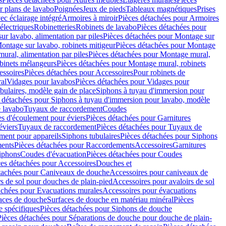
r plans de lavabo
Poignées
Jeux de pieds
Tableaux magnétiques
Prises
ec éclairage intégré
Armoires à miroir
Pièces détachées pour Armoires
 électriques
Robinetteries
Robinets de lavabo
Pièces détachées pour
ur lavabo, alimentation par piles
Pièces détachées pour Montage sur
ontage sur lavabo, robinets mitigeur
Pièces détachées pour Montage
ural, alimentation par piles
Pièces détachées pour Montage mural,
binets mélangeurs
Pièces détachées pour Montage mural, robinets
essoires
Pièces détachées pour Accessoires
Pour robinets de
ral
Vidages pour lavabos
Pièces détachées pour Vidages pour
bulaires, modèle gain de place
Siphons à tuyau d'immersion pour
 détachées pour Siphons à tuyau d'immersion pour lavabo, modèle
 lavabo
Tuyaux de raccordement
Coudes
es d'écoulement pour éviers
Pièces détachées pour Garnitures
éviers
Tuyaux de raccordement
Pièces détachées pour Tuyaux de
ment pour appareils
Siphons tubulaires
Pièces détachées pour Siphons
ents
Pièces détachées pour Raccordements
Accessoires
Garnitures
Siphons
Coudes d'évacuation
Pièces détachées pour Coudes
ces détachées pour Accessoires
Douches et
tachées pour Caniveaux de douche
Accessoires pour caniveaux de
s de sol pour douches de plain-pied
Accessoires pour avaloirs de sol
achées pour Evacuations murales
Accessoires pour évacuations
faces de douche
Surfaces de douche en matériau minéral
Pièces
 spécifiques
Pièces détachées pour Siphons de douche
Pièces détachées pour Séparations de douche pour douche de plain-