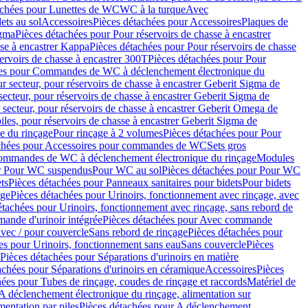
achées pour Lunettes de WC
WC à la turque
Avec
ets au sol
Accessoires
Pièces détachées pour Accessoires
Plaques de
igma
Pièces détachées pour Pour réservoirs de chasse à encastrer
sse à encastrer Kappa
Pièces détachées pour Pour réservoirs de chasse
ervoirs de chasse à encastrer 300T
Pièces détachées pour Pour
ées pour Commandes de WC à déclenchement électronique du
r secteur, pour réservoirs de chasse à encastrer Geberit Sigma de
secteur, pour réservoirs de chasse à encastrer Geberit Sigma de
 secteur, pour réservoirs de chasse à encastrer Geberit Omega de
iles, pour réservoirs de chasse à encastrer Geberit Sigma de
 du rinçage
Pour rinçage à 2 volumes
Pièces détachées pour Pour
achées pour Accessoires pour commandes de WC
Sets gros
commandes de WC à déclenchement électronique du rinçage
Modules
ur Pour WC suspendus
Pour WC au sol
Pièces détachées pour Pour WC
ts
Pièces détachées pour Panneaux sanitaires pour bidets
Pour bidets
age
Pièces détachées pour Urinoirs, fonctionnement avec rinçage, avec
étachées pour Urinoirs, fonctionnement avec rinçage, sans rebord de
nde d'urinoir intégrée
Pièces détachées pour Avec commande
avec / pour couvercle
Sans rebord de rinçage
Pièces détachées pour
es pour Urinoirs, fonctionnement sans eau
Sans couvercle
Pièces
Pièces détachées pour Séparations d'urinoirs en matière
achées pour Séparations d'urinoirs en céramique
Accessoires
Pièces
hées pour Tubes de rinçage, coudes de rinçage et raccords
Matériel de
A déclenchement électronique du rinçage, alimentation sur
mentation par piles
Pièces détachées pour A déclenchement