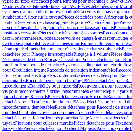
vaisselle
Pièces détachées pour Eléments pour machines à laver et lave
Modules d'installation
Modules pour WC
Pièces détachées pour Modu
systèmes d'alimentation
Pour évacuation
Réservoirs de chasse apparent
synthétique
A fixer sur la cuvette
Pièces détachées pour A fixer sur la c
hauteur
Réservoirs de chasse apparents pour WC, en céramique
Pièces
cuvette
Tubes de rinçage pour réservoirs de chasse apparents
Pièces dé
position
Accessoires
Pièces détachées pour Accessoires
Raccordements
débit
Consommables
Cloches
Réservoirs de chasse à encastrer
Coudes d
de chasse apparents
Pièces détachées pour Robinets flotteurs pour rése
céramique
Robinets flotteurs pour réservoirs de chasse universels
Pièce
détachées pour Rinçage interrompable
Rinçage à 1 volume
Pièces dét
Mécanismes de chasse
Rinçage à 1 volume
Pièces détachées pour Rin
transition
Bouchons de fermeture
Systèmes d'alimentation
Geberit Flow
pour Circulation interne
Raccords de transition indémontables
Raccords
d’encastrement électrique
Raccordements
Pièces détachées pour Racc
démontables
Raccordements pour chauffage
Pièces détachées pour Ra
raccordements
Etanchéités pour raccords
Recouvrement pour raccords
vis pour raccordements à bride
Consommables
Geberit Mepla
Tuyaux m
pour chauffage
Raccords
Pièces détachées pour Raccords
Raccords droi
détachées pour Tés
Circulation interne
Pièces détachées pour Circulati
raccordements, démontables
Pièces détachées pour Raccords de transi
murales
Distributeurs avec raccordement à visser
Pièces détachées pour
détachées pour Raccordements pour chauffage
Accessoires
Pièces dét
tuyaux
Fixations pour culasses murales
Pièces détachées pour Fixation
Inoxydable
Pièces détachées pour Geberit Mapress Acier Inoxydable
T