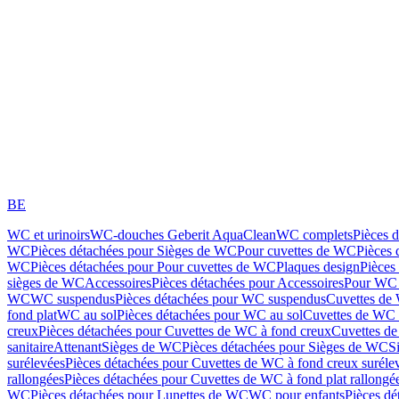
BE
WC et urinoirs
WC-douches Geberit AquaClean
WC complets
Pièces 
WC
Pièces détachées pour Sièges de WC
Pour cuvettes de WC
Pièces 
WC
Pièces détachées pour Pour cuvettes de WC
Plaques design
Pièces
sièges de WC
Accessoires
Pièces détachées pour Accessoires
Pour WC 
WC
WC suspendus
Pièces détachées pour WC suspendus
Cuvettes de
fond plat
WC au sol
Pièces détachées pour WC au sol
Cuvettes de WC à
creux
Pièces détachées pour Cuvettes de WC à fond creux
Cuvettes de
sanitaire
Attenant
Sièges de WC
Pièces détachées pour Sièges de WC
S
surélevées
Pièces détachées pour Cuvettes de WC à fond creux suréle
rallongées
Pièces détachées pour Cuvettes de WC à fond plat rallongé
WC
Pièces détachées pour Lunettes de WC
WC pour enfants
Pièces dé