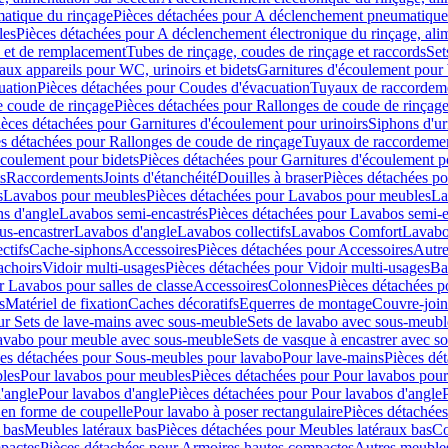
atique du rinçage
Pièces détachées pour A déclenchement pneumatique
les
Pièces détachées pour A déclenchement électronique du rinçage, alim
e et de remplacement
Tubes de rinçage, coudes de rinçage et raccords
Set
ux appareils pour WC, urinoirs et bidets
Garnitures d'écoulement pour
uation
Pièces détachées pour Coudes d'évacuation
Tuyaux de raccordem
e coude de rinçage
Pièces détachées pour Rallonges de coude de rinçag
ièces détachées pour Garnitures d'écoulement pour urinoirs
Siphons d'ur
s détachées pour Rallonges de coude de rinçage
Tuyaux de raccordeme
écoulement pour bidets
Pièces détachées pour Garnitures d'écoulement p
s
Raccordements
Joints d'étanchéité
Douilles à braser
Pièces détachées po
s
Lavabos pour meubles
Pièces détachées pour Lavabos pour meubles
La
s d'angle
Lavabos semi-encastrés
Pièces détachées pour Lavabos semi-e
us-encastrer
Lavabos d'angle
Lavabos collectifs
Lavabos Comfort
Lavabo
ctifs
Cache-siphons
Accessoires
Pièces détachées pour Accessoires
Autre
achoirs
Vidoir multi-usages
Pièces détachées pour Vidoir multi-usages
Ba
r Lavabos pour salles de classe
Accessoires
Colonnes
Pièces détachées 
s
Matériel de fixation
Caches décoratifs
Equerres de montage
Couvre-join
ur Sets de lave-mains avec sous-meuble
Sets de lavabo avec sous-meubl
 lavabo pour meuble avec sous-meuble
Sets de vasque à encastrer avec s
es détachées pour Sous-meubles pour lavabo
Pour lave-mains
Pièces dé
bles
Pour lavabos pour meubles
Pièces détachées pour Pour lavabos pou
'angle
Pour lavabos d'angle
Pièces détachées pour Pour lavabos d'angle
 en forme de coupelle
Pour lavabo à poser rectangulaire
Pièces détachées
 bas
Meubles latéraux bas
Pièces détachées pour Meubles latéraux bas
Co
pactes
Pièces détachées pour Armoires hautes compactes
Autres meuble