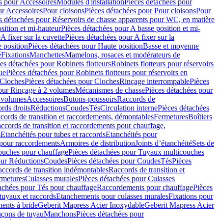
s pour Accessoires
Modules d'installation
Pièces détachées pour
ur Accessoires
Pour cloisons
Pièces détachées pour Pour cloisons
Pour
s détachées pour Réservoirs de chasse apparents pour WC, en matière
sition et mi-hauteur
Pièces détachées pour A basse position et mi-
e
A fixer sur la cuvette
Pièces détachées pour A fixer sur la
 position
Pièces détachées pour Haute position
Basse et moyenne
é
Fixations
Manchettes
Mamelons, rosaces et modérateurs de
es détachées pour Robinets flotteurs
Robinets flotteurs pour réservoirs
ue
Pièces détachées pour Robinets flotteurs pour réservoirs en
Cloches
Pièces détachées pour Cloches
Rinçage interrompable
Pièces
our Rinçage à 2 volumes
Mécanismes de chasse
Pièces détachées pour
2 volumes
Accessoires
Butons-poussoirs
Raccords de
rds droits
Réductions
Coudes
Tés
Circulation interne
Pièces détachées
cords de transition et raccordements, démontables
Fermetures
Boîtiers
ccords de transition et raccordements pour chauffage,
s
Etanchéités pour tubes et raccords
Etanchéités pour
 pour raccordements
Armoires de distribution
Joints d’étanchéité
Sets de
ouches pour chauffage
Pièces détachées pour Tuyaux multicouches
our Réductions
Coudes
Pièces détachées pour Coudes
Tés
Pièces
ccords de transition indémontables
Raccords de transition et
rmetures
Culasses murales
Pièces détachées pour Culasses
achées pour Tés pour chauffage
Raccordements pour chauffage
Pièces
tuyaux et raccords
Etanchements pour culasses murales
Fixations pour
ents à bride
Geberit Mapress Acier Inoxydable
Geberit Mapress Acier
çons de tuyau
Manchons
Pièces détachées pour