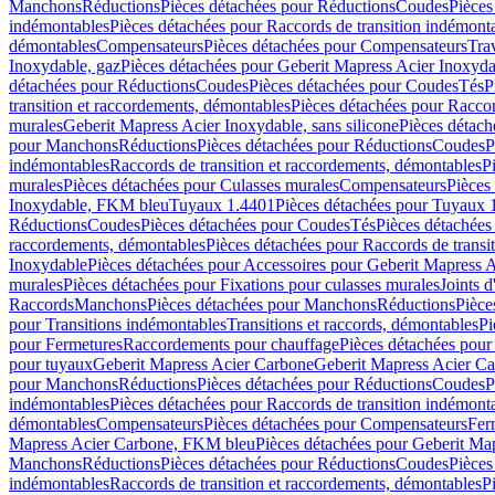
Manchons
Réductions
Pièces détachées pour Réductions
Coudes
Pièces
indémontables
Pièces détachées pour Raccords de transition indémont
démontables
Compensateurs
Pièces détachées pour Compensateurs
Tra
Inoxydable, gaz
Pièces détachées pour Geberit Mapress Acier Inoxyda
détachées pour Réductions
Coudes
Pièces détachées pour Coudes
Tés
P
transition et raccordements, démontables
Pièces détachées pour Raccor
murales
Geberit Mapress Acier Inoxydable, sans silicone
Pièces détach
pour Manchons
Réductions
Pièces détachées pour Réductions
Coudes
P
indémontables
Raccords de transition et raccordements, démontables
P
murales
Pièces détachées pour Culasses murales
Compensateurs
Pièces
Inoxydable, FKM bleu
Tuyaux 1.4401
Pièces détachées pour Tuyaux 
Réductions
Coudes
Pièces détachées pour Coudes
Tés
Pièces détachées
raccordements, démontables
Pièces détachées pour Raccords de transi
Inoxydable
Pièces détachées pour Accessoires pour Geberit Mapress 
murales
Pièces détachées pour Fixations pour culasses murales
Joints d
Raccords
Manchons
Pièces détachées pour Manchons
Réductions
Pièce
pour Transitions indémontables
Transitions et raccords, démontables
Pi
pour Fermetures
Raccordements pour chauffage
Pièces détachées pou
pour tuyaux
Geberit Mapress Acier Carbone
Geberit Mapress Acier C
pour Manchons
Réductions
Pièces détachées pour Réductions
Coudes
P
indémontables
Pièces détachées pour Raccords de transition indémont
démontables
Compensateurs
Pièces détachées pour Compensateurs
Fer
Mapress Acier Carbone, FKM bleu
Pièces détachées pour Geberit M
Manchons
Réductions
Pièces détachées pour Réductions
Coudes
Pièces
indémontables
Raccords de transition et raccordements, démontables
P