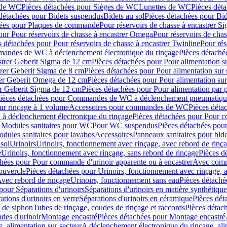
 de WC
Pièces détachées pour Sièges de WC
Lunettes de WC
Pièces dét
détachées pour Bidets suspendus
Bidets au sol
Pièces détachées pour Bid
hées pour Plaques de commande
Pour réservoirs de chasse à encastrer S
our Pour réservoirs de chasse à encastrer Omega
Pour réservoirs de cha
s détachées pour Pour réservoirs de chasse à encastrer Twinline
Pour rés
andes de WC à déclenchement électronique du rinçage
Pièces détach
astrer Geberit Sigma de 12 cm
Pièces détachées pour Pour alimentation su
strer Geberit Sigma de 8 cm
Pièces détachées pour Pour alimentation sur 
trer Geberit Omega de 12 cm
Pièces détachées pour Pour alimentation sur
rer Geberit Sigma de 12 cm
Pièces détachées pour Pour alimentation par p
ièces détachées pour Commandes de WC à déclenchement pneumatique
ur rinçage à 1 volume
Accessoires pour commandes de WC
Pièces dét
 déclenchement électronique du rinçage
Pièces détachées pour Pour 
r Modules sanitaires pour WC
Pour WC suspendus
Pièces détachées po
dules sanitaires pour lavabos
Accessoires
Panneaux sanitaires pour bide
sol
Urinoirs
Urinoirs, fonctionnement avec rinçage, avec rebord de rinç
e
Urinoirs, fonctionnement avec rinçage, sans rebord de rinçage
Pièces d
chées pour Pour commande d'urinoir apparente ou à encastrer
Avec comma
ouvercle
Pièces détachées pour Urinoirs, fonctionnement avec rinçage, 
Avec rebord de rinçage
Urinoirs, fonctionnement sans eau
Pièces détaché
pour Séparations d'urinoirs
Séparations d'urinoirs en matière synthétique
tions d'urinoirs en verre
Séparations d'urinoirs en céramique
Pièces dét
s de siphon
Tubes de rinçage, coudes de rinçage et raccords
Pièces détac
es d'urinoir
Montage encastré
Pièces détachées pour Montage encastré
, alimentation sur secteur
A déclenchement électronique du rinçage, ali