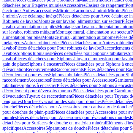
détachées pour Etagères murales
Accessoires
Casiers de rangement
Port
électriques
Autres accessoires
Miroirs et armoires à miroir
Miroirs
Pièces
à miroir
Avec éclairage intégré
Pièces détachées pour Avec éclairage in
Robinets de lavabo
Montage sur lavabo, alimentation sur secteur
Pièce
lavabo, alimentation par piles
Montage sur lavabo, alimentation auton
sur lavabo, robinets mitigeur
Montage mural, alimentation sur secteur
P
alimentation par piles
Montage mural, alimentation autonome
Pièces d
mélangeurs
Autres robinetteries
Pièces détachées pour Autres robinette
lavabo
Pièces détachées pour Pour robinets de lavabo
Raccordements d’a
lavabos
Siphons tubulaires
Pièces détachées pour Siphons tubulaires
Si
lavabo
Pièces détachées pour Siphons à tuyau d'immersion pour lavab
gain de place
Siphons à encastrer
Pièces détachées pour Siphons à enca
d'évacuation
Recouvrements
Raccordements
Pièces détachées pour Ra
d'écoulement pour éviers
Siphons tubulaires
Pièces détachées pour Sip
raccordement
Accessoires
Pièces détachées pour Accessoires
Garniture
tubulaires
Siphons à encastrer
Pièces détachées pour Siphons à encastr
d'écoulement pour déversoirs muraux
Pièces détachées pour Garnitur
d'évacuation
Tuyaux de raccordement
Pièces détachées pour Tuyaux d
baignoires
Douches
Evacuation des sols pour douches
Pièces détachées
douche
Pièces détachées pour Accessoires pour caniveaux de douche
A
pour douches de plain-pied
Pièces détachées pour Accessoires pour ava
murales
Pièces détachées pour Accessoires pour évacuations murales
R
détachées pour Surfaces de douche en matériau minéral
Eléments d'ins
spécifiques
Accessoires
Séparations de douche
Pièces détachées pour S