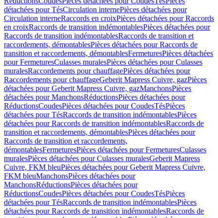
Réductions
Coudes
Pièces détachées pour Coudes
Tés
Pièces
détachées pour Tés
Circulation interne
Pièces détachées pour
Circulation interne
Raccords en croix
Pièces détachées pour Raccords
en croix
Raccords de transition indémontables
Pièces détachées pour
Raccords de transition indémontables
Raccords de transition et
raccordements, démontables
Pièces détachées pour Raccords de
transition et raccordements, démontables
Fermetures
Pièces détachées
pour Fermetures
Culasses murales
Pièces détachées pour Culasses
murales
Raccordements pour chauffage
Pièces détachées pour
Raccordements pour chauffage
Geberit Mapress Cuivre, gaz
Pièces
détachées pour Geberit Mapress Cuivre, gaz
Manchons
Pièces
détachées pour Manchons
Réductions
Pièces détachées pour
Réductions
Coudes
Pièces détachées pour Coudes
Tés
Pièces
détachées pour Tés
Raccords de transition indémontables
Pièces
détachées pour Raccords de transition indémontables
Raccords de
transition et raccordements, démontables
Pièces détachées pour
Raccords de transition et raccordements,
démontables
Fermetures
Pièces détachées pour Fermetures
Culasses
murales
Pièces détachées pour Culasses murales
Geberit Mapress
Cuivre, FKM bleu
Pièces détachées pour Geberit Mapress Cuivre,
FKM bleu
Manchons
Pièces détachées pour
Manchons
Réductions
Pièces détachées pour
Réductions
Coudes
Pièces détachées pour Coudes
Tés
Pièces
détachées pour Tés
Raccords de transition indémontables
Pièces
détachées pour Raccords de transition indémontables
Raccords de