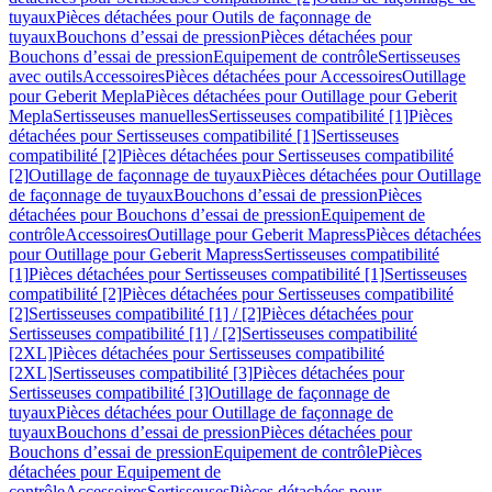
tuyaux
Pièces détachées pour Outils de façonnage de
tuyaux
Bouchons d’essai de pression
Pièces détachées pour
Bouchons d’essai de pression
Equipement de contrôle
Sertisseuses
avec outils
Accessoires
Pièces détachées pour Accessoires
Outillage
pour Geberit Mepla
Pièces détachées pour Outillage pour Geberit
Mepla
Sertisseuses manuelles
Sertisseuses compatibilité [1]
Pièces
détachées pour Sertisseuses compatibilité [1]
Sertisseuses
compatibilité [2]
Pièces détachées pour Sertisseuses compatibilité
[2]
Outillage de façonnage de tuyaux
Pièces détachées pour Outillage
de façonnage de tuyaux
Bouchons d’essai de pression
Pièces
détachées pour Bouchons d’essai de pression
Equipement de
contrôle
Accessoires
Outillage pour Geberit Mapress
Pièces détachées
pour Outillage pour Geberit Mapress
Sertisseuses compatibilité
[1]
Pièces détachées pour Sertisseuses compatibilité [1]
Sertisseuses
compatibilité [2]
Pièces détachées pour Sertisseuses compatibilité
[2]
Sertisseuses compatibilité [1] / [2]
Pièces détachées pour
Sertisseuses compatibilité [1] / [2]
Sertisseuses compatibilité
[2XL]
Pièces détachées pour Sertisseuses compatibilité
[2XL]
Sertisseuses compatibilité [3]
Pièces détachées pour
Sertisseuses compatibilité [3]
Outillage de façonnage de
tuyaux
Pièces détachées pour Outillage de façonnage de
tuyaux
Bouchons d’essai de pression
Pièces détachées pour
Bouchons d’essai de pression
Equipement de contrôle
Pièces
détachées pour Equipement de
contrôle
Accessoires
Sertisseuses
Pièces détachées pour