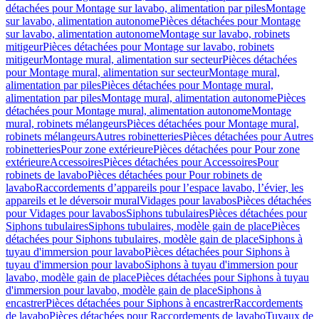
détachées pour Montage sur lavabo, alimentation par piles
Montage
sur lavabo, alimentation autonome
Pièces détachées pour Montage
sur lavabo, alimentation autonome
Montage sur lavabo, robinets
mitigeur
Pièces détachées pour Montage sur lavabo, robinets
mitigeur
Montage mural, alimentation sur secteur
Pièces détachées
pour Montage mural, alimentation sur secteur
Montage mural,
alimentation par piles
Pièces détachées pour Montage mural,
alimentation par piles
Montage mural, alimentation autonome
Pièces
détachées pour Montage mural, alimentation autonome
Montage
mural, robinets mélangeurs
Pièces détachées pour Montage mural,
robinets mélangeurs
Autres robinetteries
Pièces détachées pour Autres
robinetteries
Pour zone extérieure
Pièces détachées pour Pour zone
extérieure
Accessoires
Pièces détachées pour Accessoires
Pour
robinets de lavabo
Pièces détachées pour Pour robinets de
lavabo
Raccordements d’appareils pour l’espace lavabo, l’évier, les
appareils et le déversoir mural
Vidages pour lavabos
Pièces détachées
pour Vidages pour lavabos
Siphons tubulaires
Pièces détachées pour
Siphons tubulaires
Siphons tubulaires, modèle gain de place
Pièces
détachées pour Siphons tubulaires, modèle gain de place
Siphons à
tuyau d'immersion pour lavabo
Pièces détachées pour Siphons à
tuyau d'immersion pour lavabo
Siphons à tuyau d'immersion pour
lavabo, modèle gain de place
Pièces détachées pour Siphons à tuyau
d'immersion pour lavabo, modèle gain de place
Siphons à
encastrer
Pièces détachées pour Siphons à encastrer
Raccordements
de lavabo
Pièces détachées pour Raccordements de lavabo
Tuyaux de