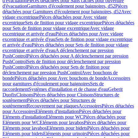
d'évacuation
Pièces détachées pour Sans caches pour ouverture
d'évacuation
Garnitures d'écoulement pour baignoires, d52
Pièces
détachées pour Garnitures d'écoulement pour baignoires, d52
Avec
vidage excentrique
Pièces détachées pour Avec vidage
excentrique
Sets de finition pour vidage excentrique
Pièces détachées
pour Sets de finition pour vidage excentrique
Avec vidage
excentrique et arrivée d'eau
Pièces détachées pour Avec vidage
excentrique et arrivée d'eau
Sets de finition pour vidage excentrique
et arrivée d'eau
Pièces détachées pour Sets de finition pour vidage
excentrique et arrivée d'eau
A déclenchement par pression
PushControl
Pièces détachées pour A déclenchement par pression
PushControl
Sets de finition pour déclenchement par pression
PushControl
Pièces détachées pour Sets de finition pour
déclenchement par pression PushControl
Avec bouchons de
bonde
Pièces détachées pour Avec bouchons de bonde
Accessoires
pour garnitures d'écoulement pour baignoires
Sets de
raccordement
Systèmes d'installation et de chasse d'eau
Geberit
Duofix
Cloisons
Pièces détachées pour Cloisons
Structures de
soutènement
Pièces détachées pour Structures de
soutènement
Recouvrement par plaques
Accessoires
Pièces détachées
pour Accessoires
Eléments d'installation
Pièces détachées pour
Eléments d'installation
Eléments pour WC
Pièces détachées pour
Eléments pour WC
Eléments pour lavabos
Pièces détachées pour
Eléments pour lavabos
Eléments pour bidets
Pièces détachées pour
Eléments pour bidets
Eléments pour urinoirs
Pièces détachées pour