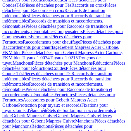
Coudes
Tés
Pièces détachées pour Tés
Raccords en croix
Pièces
détachées pour Raccords en croix
Raccords de transition
indémontables
Pièces détachées pour Raccords de transition
indémontables
Raccords de transition et raccordements,
démontables
Pièces détachées pour Raccords de transition et
raccordements, démontables
Compensateurs
Pièces détachées pour
Compensateurs
Fermetures
Pièces détachées pour
Fermetures
Raccordements pour chauffage
Pièces détachées pour
Raccordements pour chauffage
Geberit Mapress Acier Carbone,
FKM bleu
Pièces détachées pour Geberit Mapress Acier Carbone,
FKM bleu
Tuyaux 1.0034
Tuyaux 1.0215
Tronçons de
tuyau
Manchons
Pièces détachées pour Manchons
Réductions
Pièces
détachées pour Réductions
Coudes
Pièces détachées pour
Coudes
Tés
Pièces détachées pour Tés
Raccords de transition
indémontables
Pièces détachées pour Raccords de transition
indémontables
Raccords de transition et raccordements,
démontables
Pièces détachées pour Raccords de transition et
raccordements, démontables
Fermetures
Pièces détachées pour
Fermetures
Accessoires pour Geberit Mapress Acier
Carbone
Protection pour tuyaux et raccords
Fixations pour
tuyaux
Joints d'étanchéité
Sets de boulon pour raccordements à
bride
Geberit Mapress Cuivre
Geberit Mapress Cuivre
Pièces
détachées pour Geberit Mapress Cuivre
Manchons
Pièces détachées
pour Manchons
Réductions
Pièces détachées pour