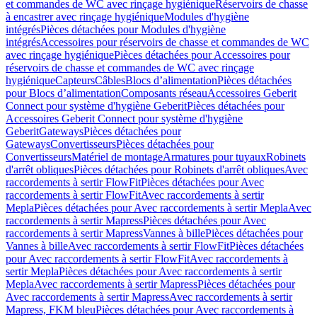
et commandes de WC avec rinçage hygiénique
Réservoirs de chasse
à encastrer avec rinçage hygiénique
Modules d'hygiène
intégrés
Pièces détachées pour Modules d'hygiène
intégrés
Accessoires pour réservoirs de chasse et commandes de WC
avec rinçage hygiénique
Pièces détachées pour Accessoires pour
réservoirs de chasse et commandes de WC avec rinçage
hygiénique
Capteurs
Câbles
Blocs d’alimentation
Pièces détachées
pour Blocs d’alimentation
Composants réseau
Accessoires Geberit
Connect pour système d'hygiène Geberit
Pièces détachées pour
Accessoires Geberit Connect pour système d'hygiène
Geberit
Gateways
Pièces détachées pour
Gateways
Convertisseurs
Pièces détachées pour
Convertisseurs
Matériel de montage
Armatures pour tuyaux
Robinets
d'arrêt obliques
Pièces détachées pour Robinets d'arrêt obliques
Avec
raccordements à sertir FlowFit
Pièces détachées pour Avec
raccordements à sertir FlowFit
Avec raccordements à sertir
Mepla
Pièces détachées pour Avec raccordements à sertir Mepla
Avec
raccordements à sertir Mapress
Pièces détachées pour Avec
raccordements à sertir Mapress
Vannes à bille
Pièces détachées pour
Vannes à bille
Avec raccordements à sertir FlowFit
Pièces détachées
pour Avec raccordements à sertir FlowFit
Avec raccordements à
sertir Mepla
Pièces détachées pour Avec raccordements à sertir
Mepla
Avec raccordements à sertir Mapress
Pièces détachées pour
Avec raccordements à sertir Mapress
Avec raccordements à sertir
Mapress, FKM bleu
Pièces détachées pour Avec raccordements à