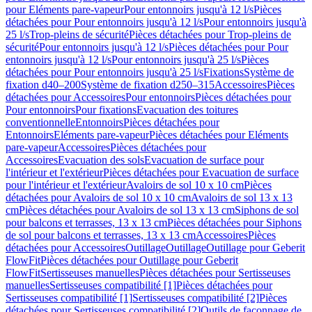
pour Eléments pare-vapeur
Pour entonnoirs jusqu'à 12 l/s
Pièces
détachées pour Pour entonnoirs jusqu'à 12 l/s
Pour entonnoirs jusqu'à
25 l/s
Trop-pleins de sécurité
Pièces détachées pour Trop-pleins de
sécurité
Pour entonnoirs jusqu'à 12 l/s
Pièces détachées pour Pour
entonnoirs jusqu'à 12 l/s
Pour entonnoirs jusqu'à 25 l/s
Pièces
détachées pour Pour entonnoirs jusqu'à 25 l/s
Fixations
Système de
fixation d40–200
Système de fixation d250–315
Accessoires
Pièces
détachées pour Accessoires
Pour entonnoirs
Pièces détachées pour
Pour entonnoirs
Pour fixations
Evacuation des toitures
conventionnelle
Entonnoirs
Pièces détachées pour
Entonnoirs
Eléments pare-vapeur
Pièces détachées pour Eléments
pare-vapeur
Accessoires
Pièces détachées pour
Accessoires
Evacuation des sols
Evacuation de surface pour
l'intérieur et l'extérieur
Pièces détachées pour Evacuation de surface
pour l'intérieur et l'extérieur
Avaloirs de sol 10 x 10 cm
Pièces
détachées pour Avaloirs de sol 10 x 10 cm
Avaloirs de sol 13 x 13
cm
Pièces détachées pour Avaloirs de sol 13 x 13 cm
Siphons de sol
pour balcons et terrasses, 13 x 13 cm
Pièces détachées pour Siphons
de sol pour balcons et terrasses, 13 x 13 cm
Accessoires
Pièces
détachées pour Accessoires
Outillage
Outillage
Outillage pour Geberit
FlowFit
Pièces détachées pour Outillage pour Geberit
FlowFit
Sertisseuses manuelles
Pièces détachées pour Sertisseuses
manuelles
Sertisseuses compatibilité [1]
Pièces détachées pour
Sertisseuses compatibilité [1]
Sertisseuses compatibilité [2]
Pièces
détachées pour Sertisseuses compatibilité [2]
Outils de façonnage de