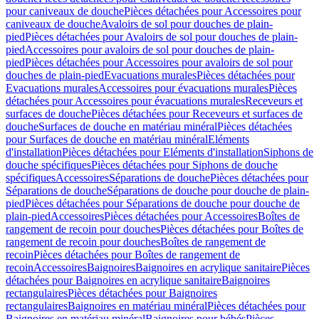
pour caniveaux de douche
Pièces détachées pour Accessoires pour
caniveaux de douche
Avaloirs de sol pour douches de plain-
pied
Pièces détachées pour Avaloirs de sol pour douches de plain-
pied
Accessoires pour avaloirs de sol pour douches de plain-
pied
Pièces détachées pour Accessoires pour avaloirs de sol pour
douches de plain-pied
Evacuations murales
Pièces détachées pour
Evacuations murales
Accessoires pour évacuations murales
Pièces
détachées pour Accessoires pour évacuations murales
Receveurs et
surfaces de douche
Pièces détachées pour Receveurs et surfaces de
douche
Surfaces de douche en matériau minéral
Pièces détachées
pour Surfaces de douche en matériau minéral
Eléments
d'installation
Pièces détachées pour Eléments d'installation
Siphons de
douche spécifiques
Pièces détachées pour Siphons de douche
spécifiques
Accessoires
Séparations de douche
Pièces détachées pour
Séparations de douche
Séparations de douche pour douche de plain-
pied
Pièces détachées pour Séparations de douche pour douche de
plain-pied
Accessoires
Pièces détachées pour Accessoires
Boîtes de
rangement de recoin pour douches
Pièces détachées pour Boîtes de
rangement de recoin pour douches
Boîtes de rangement de
recoin
Pièces détachées pour Boîtes de rangement de
recoin
Accessoires
Baignoires
Baignoires en acrylique sanitaire
Pièces
détachées pour Baignoires en acrylique sanitaire
Baignoires
rectangulaires
Pièces détachées pour Baignoires
rectangulaires
Baignoires en matériau minéral
Pièces détachées pour
Baignoires en matériau minéral
Baignoires pour bébés
Pièces