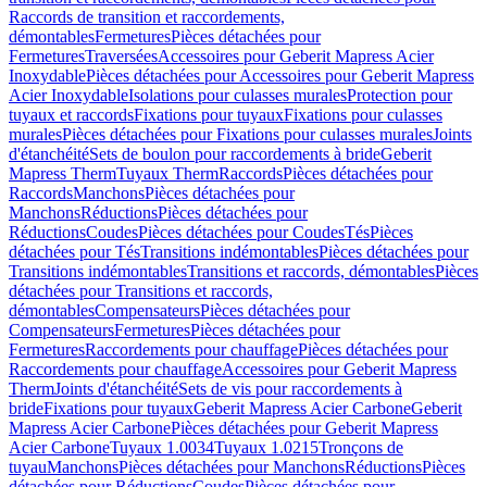
Raccords de transition et raccordements,
démontables
Fermetures
Pièces détachées pour
Fermetures
Traversées
Accessoires pour Geberit Mapress Acier
Inoxydable
Pièces détachées pour Accessoires pour Geberit Mapress
Acier Inoxydable
Isolations pour culasses murales
Protection pour
tuyaux et raccords
Fixations pour tuyaux
Fixations pour culasses
murales
Pièces détachées pour Fixations pour culasses murales
Joints
d'étanchéité
Sets de boulon pour raccordements à bride
Geberit
Mapress Therm
Tuyaux Therm
Raccords
Pièces détachées pour
Raccords
Manchons
Pièces détachées pour
Manchons
Réductions
Pièces détachées pour
Réductions
Coudes
Pièces détachées pour Coudes
Tés
Pièces
détachées pour Tés
Transitions indémontables
Pièces détachées pour
Transitions indémontables
Transitions et raccords, démontables
Pièces
détachées pour Transitions et raccords,
démontables
Compensateurs
Pièces détachées pour
Compensateurs
Fermetures
Pièces détachées pour
Fermetures
Raccordements pour chauffage
Pièces détachées pour
Raccordements pour chauffage
Accessoires pour Geberit Mapress
Therm
Joints d'étanchéité
Sets de vis pour raccordements à
bride
Fixations pour tuyaux
Geberit Mapress Acier Carbone
Geberit
Mapress Acier Carbone
Pièces détachées pour Geberit Mapress
Acier Carbone
Tuyaux 1.0034
Tuyaux 1.0215
Tronçons de
tuyau
Manchons
Pièces détachées pour Manchons
Réductions
Pièces
détachées pour Réductions
Coudes
Pièces détachées pour