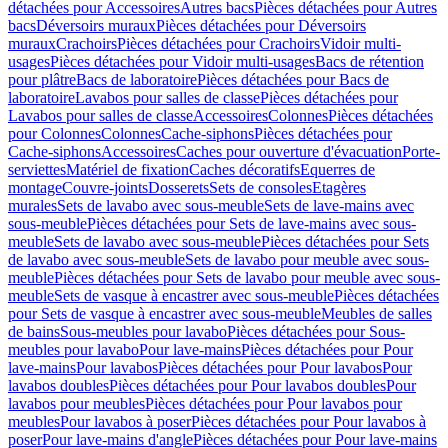
détachées pour Accessoires
Autres bacs
Pièces détachées pour Autres
bacs
Déversoirs muraux
Pièces détachées pour Déversoirs
muraux
Crachoirs
Pièces détachées pour Crachoirs
Vidoir multi-
usages
Pièces détachées pour Vidoir multi-usages
Bacs de rétention
pour plâtre
Bacs de laboratoire
Pièces détachées pour Bacs de
laboratoire
Lavabos pour salles de classe
Pièces détachées pour
Lavabos pour salles de classe
Accessoires
Colonnes
Pièces détachées
pour Colonnes
Colonnes
Cache-siphons
Pièces détachées pour
Cache-siphons
Accessoires
Caches pour ouverture d'évacuation
Porte-
serviettes
Matériel de fixation
Caches décoratifs
Equerres de
montage
Couvre-joints
Dosserets
Sets de consoles
Etagères
murales
Sets de lavabo avec sous-meuble
Sets de lave-mains avec
sous-meuble
Pièces détachées pour Sets de lave-mains avec sous-
meuble
Sets de lavabo avec sous-meuble
Pièces détachées pour Sets
de lavabo avec sous-meuble
Sets de lavabo pour meuble avec sous-
meuble
Pièces détachées pour Sets de lavabo pour meuble avec sous-
meuble
Sets de vasque à encastrer avec sous-meuble
Pièces détachées
pour Sets de vasque à encastrer avec sous-meuble
Meubles de salles
de bains
Sous-meubles pour lavabo
Pièces détachées pour Sous-
meubles pour lavabo
Pour lave-mains
Pièces détachées pour Pour
lave-mains
Pour lavabos
Pièces détachées pour Pour lavabos
Pour
lavabos doubles
Pièces détachées pour Pour lavabos doubles
Pour
lavabos pour meubles
Pièces détachées pour Pour lavabos pour
meubles
Pour lavabos à poser
Pièces détachées pour Pour lavabos à
poser
Pour lave-mains d'angle
Pièces détachées pour Pour lave-mains