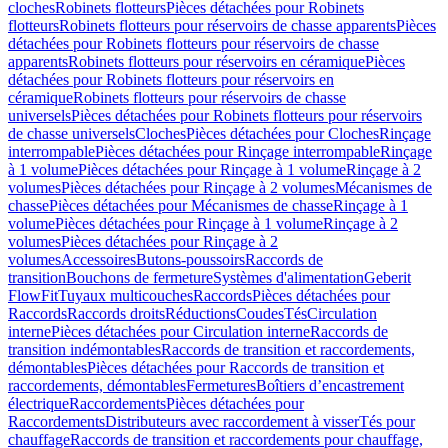
cloches
Robinets flotteurs
Pièces détachées pour Robinets
flotteurs
Robinets flotteurs pour réservoirs de chasse apparents
Pièces
détachées pour Robinets flotteurs pour réservoirs de chasse
apparents
Robinets flotteurs pour réservoirs en céramique
Pièces
détachées pour Robinets flotteurs pour réservoirs en
céramique
Robinets flotteurs pour réservoirs de chasse
universels
Pièces détachées pour Robinets flotteurs pour réservoirs
de chasse universels
Cloches
Pièces détachées pour Cloches
Rinçage
interrompable
Pièces détachées pour Rinçage interrompable
Rinçage
à 1 volume
Pièces détachées pour Rinçage à 1 volume
Rinçage à 2
volumes
Pièces détachées pour Rinçage à 2 volumes
Mécanismes de
chasse
Pièces détachées pour Mécanismes de chasse
Rinçage à 1
volume
Pièces détachées pour Rinçage à 1 volume
Rinçage à 2
volumes
Pièces détachées pour Rinçage à 2
volumes
Accessoires
Butons-poussoirs
Raccords de
transition
Bouchons de fermeture
Systèmes d'alimentation
Geberit
FlowFit
Tuyaux multicouches
Raccords
Pièces détachées pour
Raccords
Raccords droits
Réductions
Coudes
Tés
Circulation
interne
Pièces détachées pour Circulation interne
Raccords de
transition indémontables
Raccords de transition et raccordements,
démontables
Pièces détachées pour Raccords de transition et
raccordements, démontables
Fermetures
Boîtiers d’encastrement
électrique
Raccordements
Pièces détachées pour
Raccordements
Distributeurs avec raccordement à visser
Tés pour
chauffage
Raccords de transition et raccordements pour chauffage,