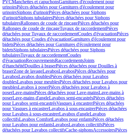
PVC
Manchettes et capuchons
Garnitures d'écoulement pour
urinoirs
Pièces détachées pour Garnitures d'écoulement pour
urinoirs
Siphons d'urinoir
Pièces détachées pour Siphons
d'urinoir
Siphons tubulaires
Pièces détachées pour Siphons
tubulaires
Rallonges de coude de rinçage
Pièces détachées pour
Rallonges de coude de rinçage
Tuyaux de raccordement
Pièces
détachées pour Tuyaux de raccordement
Coudes d'évacuation
Pièces
détachées pour Coudes d'évacuation
Garnitures d'écoulement pour
bidets
Pièces détachées pour Garnitures d'écoulement pour
bidets
Siphons tubulaires
Pièces détachées pour Siphons
tubulaires
Tuyaux de raccordement
Coudes
d'évacuation
Recouvrements
Raccordements
Joints
d'étanchéité
Douilles à braser
Pièces détachées pour Douilles à
braser
Zone de lavage
Lavabos
Lavabos
Pièces détachées pour
Lavabos
Lavabos doubles
Pièces détachées pour Lavabos
doubles
Lavabos pour meubles
Pièces détachées pour Lavabos pour
meubles
Lavabos à poser
Pièces détachées pour Lavabos à
poser
Lave-mains
Pièces détachées pour Lave-mains
Lave-mains à
poser
Lave-mains d'angle
Lavabos semi-encastrés
Pièces détachées
pour Lavabos semi-encastrés
Vasques à encastrer
Pièces détachées
pour Vasques à encastrer
Lavabos à sous-encastrer
Pièces détachées
pour Lavabos à sous-encastrer
Lavabos d'angle
Lavabos
collectifs
Lavabos Comfort
Lavabos pour enfants
Pièces détachées
pour Lavabos pour enfants
Lavabos
Lavabos collectifs
Pièces
détachées pour Lavabos collectifs
Cache-siphons
Accessoires
Pièces