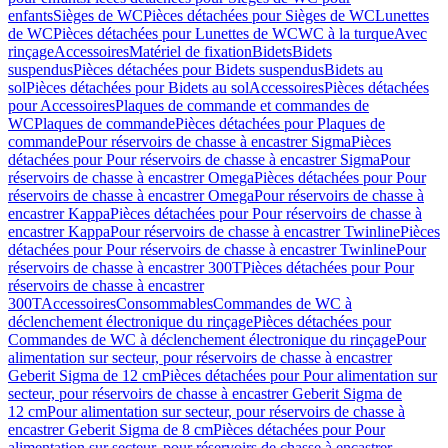
enfants
Sièges de WC
Pièces détachées pour Sièges de WC
Lunettes
de WC
Pièces détachées pour Lunettes de WC
WC à la turque
Avec
rinçage
Accessoires
Matériel de fixation
Bidets
Bidets
suspendus
Pièces détachées pour Bidets suspendus
Bidets au
sol
Pièces détachées pour Bidets au sol
Accessoires
Pièces détachées
pour Accessoires
Plaques de commande et commandes de
WC
Plaques de commande
Pièces détachées pour Plaques de
commande
Pour réservoirs de chasse à encastrer Sigma
Pièces
détachées pour Pour réservoirs de chasse à encastrer Sigma
Pour
réservoirs de chasse à encastrer Omega
Pièces détachées pour Pour
réservoirs de chasse à encastrer Omega
Pour réservoirs de chasse à
encastrer Kappa
Pièces détachées pour Pour réservoirs de chasse à
encastrer Kappa
Pour réservoirs de chasse à encastrer Twinline
Pièces
détachées pour Pour réservoirs de chasse à encastrer Twinline
Pour
réservoirs de chasse à encastrer 300T
Pièces détachées pour Pour
réservoirs de chasse à encastrer
300T
Accessoires
Consommables
Commandes de WC à
déclenchement électronique du rinçage
Pièces détachées pour
Commandes de WC à déclenchement électronique du rinçage
Pour
alimentation sur secteur, pour réservoirs de chasse à encastrer
Geberit Sigma de 12 cm
Pièces détachées pour Pour alimentation sur
secteur, pour réservoirs de chasse à encastrer Geberit Sigma de
12 cm
Pour alimentation sur secteur, pour réservoirs de chasse à
encastrer Geberit Sigma de 8 cm
Pièces détachées pour Pour
alimentation sur secteur, pour réservoirs de chasse à encastrer