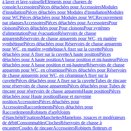
à laver et lave-vaisselle
Eléments pour charges de
console
Accessoires
Pièces détachées pour Accessoires
Modules
d'installation
Pièces détachées pour Modules d'installation
Modules
pour WC
Pièces détachées pour Modules pour WC
Recouvrement
par plaques
Accessoires
Pièces détachées pour Accessoires
Pour
cloisons
Pièces détachées pour Pour cloisons
Pour systèmes
d'alimentation
Pour évacuation
Réservoirs de chasse
apparents
Réservoirs de chasse apparents pour WC, en matière
synthétique
Pièces détachées pour Réservoirs de chasse apparents
pour WC, en matière synthétique
A fixer sur la cuvette
Pièces
détachées pour A fixer sur la cuvette
A haute position
Pièces
détachées pour A haute position
A basse position et mi-hauteur
Pièces
détachées pour A basse position et mi-hauteur
Réservoirs de chasse
apparents pour WC, en céramique
Pièces détachées pour Réservoirs
de chasse apparents pour WC, en céramique
A fixer sur la
cuvette
Pièces détachées pour A fixer sur la cuvette
Tubes de rinçage
pour réservoirs de chasse apparents
Pièces détachées pour Tubes de
rinçage pour réservoirs de chasse apparents
Haute position
Pièces
détachées pour Haute position
Basse et moyenne
position
Accessoires
Pièces détachées pour
Accessoires
Raccordements
Pièces détachées pour
Raccordements
Robinets d'arrêt
Joints
d'étanchéité
Fixations
Manchettes
Mamelons, rosaces et modérateurs
de débit
Consommables
Cloches
Réservoirs de chasse à
encastrer
Coudes de rinçage
Accessoires
Robinets flotteurs et