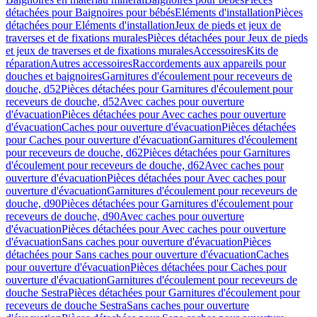
détachées pour Baignoires pour bébés
Eléments d'installation
Pièces
détachées pour Eléments d'installation
Jeux de pieds et jeux de
traverses et de fixations murales
Pièces détachées pour Jeux de pieds
et jeux de traverses et de fixations murales
Accessoires
Kits de
réparation
Autres accessoires
Raccordements aux appareils pour
douches et baignoires
Garnitures d'écoulement pour receveurs de
douche, d52
Pièces détachées pour Garnitures d'écoulement pour
receveurs de douche, d52
Avec caches pour ouverture
d'évacuation
Pièces détachées pour Avec caches pour ouverture
d'évacuation
Caches pour ouverture d'évacuation
Pièces détachées
pour Caches pour ouverture d'évacuation
Garnitures d'écoulement
pour receveurs de douche, d62
Pièces détachées pour Garnitures
d'écoulement pour receveurs de douche, d62
Avec caches pour
ouverture d'évacuation
Pièces détachées pour Avec caches pour
ouverture d'évacuation
Garnitures d'écoulement pour receveurs de
douche, d90
Pièces détachées pour Garnitures d'écoulement pour
receveurs de douche, d90
Avec caches pour ouverture
d'évacuation
Pièces détachées pour Avec caches pour ouverture
d'évacuation
Sans caches pour ouverture d'évacuation
Pièces
détachées pour Sans caches pour ouverture d'évacuation
Caches
pour ouverture d'évacuation
Pièces détachées pour Caches pour
ouverture d'évacuation
Garnitures d'écoulement pour receveurs de
douche Sestra
Pièces détachées pour Garnitures d'écoulement pour
receveurs de douche Sestra
Sans caches pour ouverture