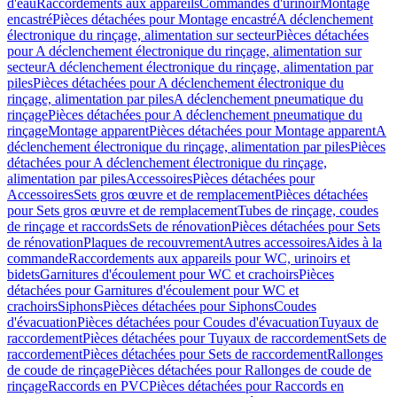
d'eau
Raccordements aux appareils
Commandes d'urinoir
Montage
encastré
Pièces détachées pour Montage encastré
A déclenchement
électronique du rinçage, alimentation sur secteur
Pièces détachées
pour A déclenchement électronique du rinçage, alimentation sur
secteur
A déclenchement électronique du rinçage, alimentation par
piles
Pièces détachées pour A déclenchement électronique du
rinçage, alimentation par piles
A déclenchement pneumatique du
rinçage
Pièces détachées pour A déclenchement pneumatique du
rinçage
Montage apparent
Pièces détachées pour Montage apparent
A
déclenchement électronique du rinçage, alimentation par piles
Pièces
détachées pour A déclenchement électronique du rinçage,
alimentation par piles
Accessoires
Pièces détachées pour
Accessoires
Sets gros œuvre et de remplacement
Pièces détachées
pour Sets gros œuvre et de remplacement
Tubes de rinçage, coudes
de rinçage et raccords
Sets de rénovation
Pièces détachées pour Sets
de rénovation
Plaques de recouvrement
Autres accessoires
Aides à la
commande
Raccordements aux appareils pour WC, urinoirs et
bidets
Garnitures d'écoulement pour WC et crachoirs
Pièces
détachées pour Garnitures d'écoulement pour WC et
crachoirs
Siphons
Pièces détachées pour Siphons
Coudes
d'évacuation
Pièces détachées pour Coudes d'évacuation
Tuyaux de
raccordement
Pièces détachées pour Tuyaux de raccordement
Sets de
raccordement
Pièces détachées pour Sets de raccordement
Rallonges
de coude de rinçage
Pièces détachées pour Rallonges de coude de
rinçage
Raccords en PVC
Pièces détachées pour Raccords en