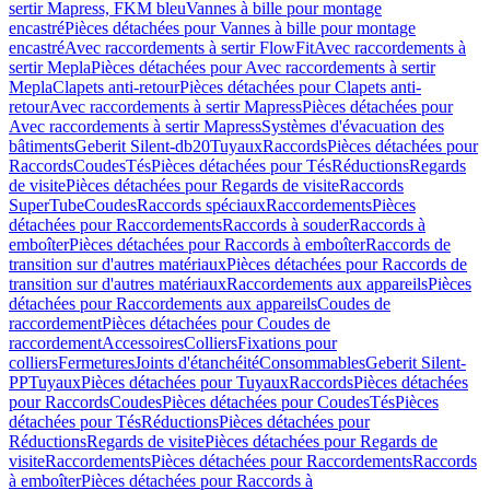
sertir Mapress, FKM bleu
Vannes à bille pour montage
encastré
Pièces détachées pour Vannes à bille pour montage
encastré
Avec raccordements à sertir FlowFit
Avec raccordements à
sertir Mepla
Pièces détachées pour Avec raccordements à sertir
Mepla
Clapets anti-retour
Pièces détachées pour Clapets anti-
retour
Avec raccordements à sertir Mapress
Pièces détachées pour
Avec raccordements à sertir Mapress
Systèmes d'évacuation des
bâtiments
Geberit Silent-db20
Tuyaux
Raccords
Pièces détachées pour
Raccords
Coudes
Tés
Pièces détachées pour Tés
Réductions
Regards
de visite
Pièces détachées pour Regards de visite
Raccords
SuperTube
Coudes
Raccords spéciaux
Raccordements
Pièces
détachées pour Raccordements
Raccords à souder
Raccords à
emboîter
Pièces détachées pour Raccords à emboîter
Raccords de
transition sur d'autres matériaux
Pièces détachées pour Raccords de
transition sur d'autres matériaux
Raccordements aux appareils
Pièces
détachées pour Raccordements aux appareils
Coudes de
raccordement
Pièces détachées pour Coudes de
raccordement
Accessoires
Colliers
Fixations pour
colliers
Fermetures
Joints d'étanchéité
Consommables
Geberit Silent-
PP
Tuyaux
Pièces détachées pour Tuyaux
Raccords
Pièces détachées
pour Raccords
Coudes
Pièces détachées pour Coudes
Tés
Pièces
détachées pour Tés
Réductions
Pièces détachées pour
Réductions
Regards de visite
Pièces détachées pour Regards de
visite
Raccordements
Pièces détachées pour Raccordements
Raccords
à emboîter
Pièces détachées pour Raccords à