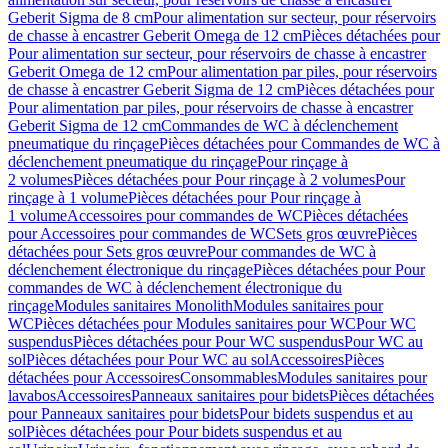
Geberit Sigma de 8 cm
Pour alimentation sur secteur, pour réservoirs
de chasse à encastrer Geberit Omega de 12 cm
Pièces détachées pour
Pour alimentation sur secteur, pour réservoirs de chasse à encastrer
Geberit Omega de 12 cm
Pour alimentation par piles, pour réservoirs
de chasse à encastrer Geberit Sigma de 12 cm
Pièces détachées pour
Pour alimentation par piles, pour réservoirs de chasse à encastrer
Geberit Sigma de 12 cm
Commandes de WC à déclenchement
pneumatique du rinçage
Pièces détachées pour Commandes de WC à
déclenchement pneumatique du rinçage
Pour rinçage à
2 volumes
Pièces détachées pour Pour rinçage à 2 volumes
Pour
rinçage à 1 volume
Pièces détachées pour Pour rinçage à
1 volume
Accessoires pour commandes de WC
Pièces détachées
pour Accessoires pour commandes de WC
Sets gros œuvre
Pièces
détachées pour Sets gros œuvre
Pour commandes de WC à
déclenchement électronique du rinçage
Pièces détachées pour Pour
commandes de WC à déclenchement électronique du
rinçage
Modules sanitaires Monolith
Modules sanitaires pour
WC
Pièces détachées pour Modules sanitaires pour WC
Pour WC
suspendus
Pièces détachées pour Pour WC suspendus
Pour WC au
sol
Pièces détachées pour Pour WC au sol
Accessoires
Pièces
détachées pour Accessoires
Consommables
Modules sanitaires pour
lavabos
Accessoires
Panneaux sanitaires pour bidets
Pièces détachées
pour Panneaux sanitaires pour bidets
Pour bidets suspendus et au
sol
Pièces détachées pour Pour bidets suspendus et au