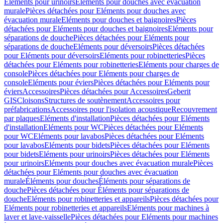
Eléments pour urinoirs
Eléments pour douches avec évacuation
murale
Pièces détachées pour Eléments pour douches avec
évacuation murale
Eléments pour douches et baignoires
Pièces
détachées pour Eléments pour douches et baignoires
Eléments pour
séparations de douche
Pièces détachées pour Eléments pour
séparations de douche
Eléments pour déversoirs
Pièces détachées
pour Eléments pour déversoirs
Eléments pour robinetteries
Pièces
détachées pour Eléments pour robinetteries
Eléments pour charges de
console
Pièces détachées pour Eléments pour charges de
console
Eléments pour éviers
Pièces détachées pour Eléments pour
éviers
Accessoires
Pièces détachées pour Accessoires
Geberit
GIS
Cloisons
Structures de soutènement
Accessoires pour
préfabrications
Accessoires pour l'isolation acoustique
Recouvrement
par plaques
Eléments d'installation
Pièces détachées pour Eléments
d'installation
Eléments pour WC
Pièces détachées pour Eléments
pour WC
Eléments pour lavabos
Pièces détachées pour Eléments
pour lavabos
Eléments pour bidets
Pièces détachées pour Eléments
pour bidets
Eléments pour urinoirs
Pièces détachées pour Eléments
pour urinoirs
Eléments pour douches avec évacuation murale
Pièces
détachées pour Eléments pour douches avec évacuation
murale
Éléments pour douches
Éléments pour séparations de
douche
Pièces détachées pour Éléments pour séparations de
douche
Eléments pour robinetteries et appareils
Pièces détachées pour
Eléments pour robinetteries et appareils
Eléments pour machines à
laver et lave-vaisselle
Pièces détachées pour Eléments pour machines