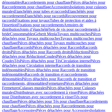
démontables
Raccordements pour chauffage
Pièces détachées pour
Raccordements pour chauffage
Accessoires
Isolations pour culasses
murales
Etanchéités pour tubes et raccords
Etanchéités pour
raccordements
Etanchéités pour raccords
Recouvrement pour
raccords
Fixations pour tuyaux
Tubes de protection et aides à
l'insertion
Fixations pour raccordements
Armoires de
distribution
Joints d’étanchéité
Sets de vis pour raccordements à
bride
Consommables
Geberit Mepla
Tuyaux multicouches
Pièces
détachées pour Tuyaux multicouches
Tuyaux multicouches pour
chauffage
Pièces détachées pour Tuyaux multicouches pour
chauffage
Raccords
Pièces détachées pour Raccords
Raccords
droits
Pièces détachées pour Raccords droits
Réductions
Pièces
détachées pour Réductions
Coudes
Pièces détachées pour
Coudes
Tés
Pièces détachées pour Tés
Circulation interne
Pièces
détachées pour Circulation interne
Raccords de transition
indémontables
Pièces détachées pour Raccords de transition
indémontables
Raccords de transition et raccordements,
démontables
Pièces détachées pour Raccords de transition et
raccordements, démontables
Fermetures
Pièces détachées pour
Fermetures
Culasses murales
Pièces détachées pour Culasses
murales
Distributeurs avec raccordement à visser
Pièces détachées
pour Distributeurs avec raccordement à visser
Tés pour
chauffage
Pièces détachées pour Tés pour chauffage
Raccordements
pour chauffage
Pièces détachées pour Raccordements pour
chauffage
Accessoires
Pièces détachées pour Accessoires
Isolations