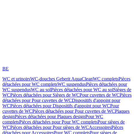
BE
WC et urinoirs
WC-douches Geberit AquaClean
WC complets
Pièces
détachées pour WC complets
WC suspendus
Pièces détachées pour
WC suspendus
WC au sol
Pièces détachées pour WC au sol
Sièges de
WC
Pièces détachées pour Sièges de WC
Pour cuvettes de WC
Pièces
détachées pour Pour cuvettes de WC
Dispositifs d'appoint pour
WC
Pièces détachées pour Dispositifs d'appoint pour WC
Pour
cuvettes de WC
Pièces détachées pour Pour cuvettes de WC
Plaques
design
Pièces détachées pour Plaques design
Pour WC
complets
Pièces détachées pour Pour WC complets
Pour sièges de
WC
Pièces détachées pour Pour sièges de WC
Accessoires
Pièces
détachées pour Accessoires
Pour WC complets
Pour sièges de