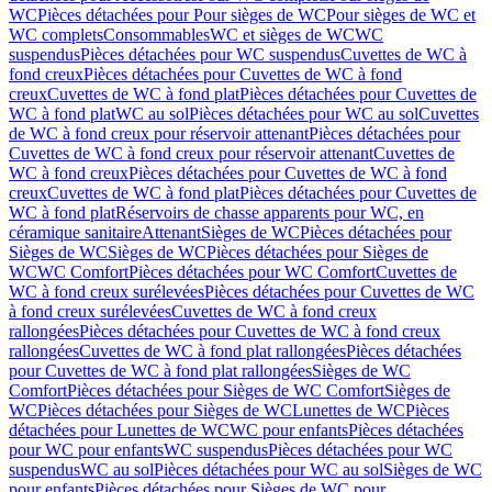
WC
Pièces détachées pour Pour sièges de WC
Pour sièges de WC et
WC complets
Consommables
WC et sièges de WC
WC
suspendus
Pièces détachées pour WC suspendus
Cuvettes de WC à
fond creux
Pièces détachées pour Cuvettes de WC à fond
creux
Cuvettes de WC à fond plat
Pièces détachées pour Cuvettes de
WC à fond plat
WC au sol
Pièces détachées pour WC au sol
Cuvettes
de WC à fond creux pour réservoir attenant
Pièces détachées pour
Cuvettes de WC à fond creux pour réservoir attenant
Cuvettes de
WC à fond creux
Pièces détachées pour Cuvettes de WC à fond
creux
Cuvettes de WC à fond plat
Pièces détachées pour Cuvettes de
WC à fond plat
Réservoirs de chasse apparents pour WC, en
céramique sanitaire
Attenant
Sièges de WC
Pièces détachées pour
Sièges de WC
Sièges de WC
Pièces détachées pour Sièges de
WC
WC Comfort
Pièces détachées pour WC Comfort
Cuvettes de
WC à fond creux surélevées
Pièces détachées pour Cuvettes de WC
à fond creux surélevées
Cuvettes de WC à fond creux
rallongées
Pièces détachées pour Cuvettes de WC à fond creux
rallongées
Cuvettes de WC à fond plat rallongées
Pièces détachées
pour Cuvettes de WC à fond plat rallongées
Sièges de WC
Comfort
Pièces détachées pour Sièges de WC Comfort
Sièges de
WC
Pièces détachées pour Sièges de WC
Lunettes de WC
Pièces
détachées pour Lunettes de WC
WC pour enfants
Pièces détachées
pour WC pour enfants
WC suspendus
Pièces détachées pour WC
suspendus
WC au sol
Pièces détachées pour WC au sol
Sièges de WC
pour enfants
Pièces détachées pour Sièges de WC pour