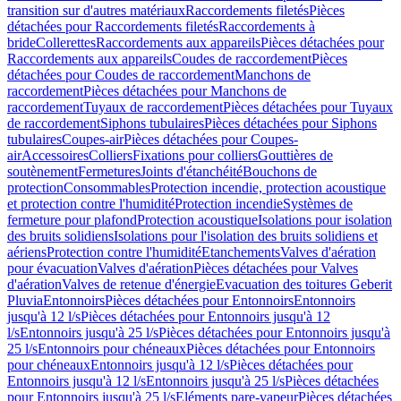
transition sur d'autres matériaux
Raccordements filetés
Pièces
détachées pour Raccordements filetés
Raccordements à
bride
Collerettes
Raccordements aux appareils
Pièces détachées pour
Raccordements aux appareils
Coudes de raccordement
Pièces
détachées pour Coudes de raccordement
Manchons de
raccordement
Pièces détachées pour Manchons de
raccordement
Tuyaux de raccordement
Pièces détachées pour Tuyaux
de raccordement
Siphons tubulaires
Pièces détachées pour Siphons
tubulaires
Coupes-air
Pièces détachées pour Coupes-
air
Accessoires
Colliers
Fixations pour colliers
Gouttières de
soutènement
Fermetures
Joints d'étanchéité
Bouchons de
protection
Consommables
Protection incendie, protection acoustique
et protection contre l'humidité
Protection incendie
Systèmes de
fermeture pour plafond
Protection acoustique
Isolations pour isolation
des bruits solidiens
Isolations pour l'isolation des bruits solidiens et
aériens
Protection contre l'humidité
Etanchements
Valves d'aération
pour évacuation
Valves d'aération
Pièces détachées pour Valves
d'aération
Valves de retenue d'énergie
Evacuation des toitures Geberit
Pluvia
Entonnoirs
Pièces détachées pour Entonnoirs
Entonnoirs
jusqu'à 12 l/s
Pièces détachées pour Entonnoirs jusqu'à 12
l/s
Entonnoirs jusqu'à 25 l/s
Pièces détachées pour Entonnoirs jusqu'à
25 l/s
Entonnoirs pour chéneaux
Pièces détachées pour Entonnoirs
pour chéneaux
Entonnoirs jusqu'à 12 l/s
Pièces détachées pour
Entonnoirs jusqu'à 12 l/s
Entonnoirs jusqu'à 25 l/s
Pièces détachées
pour Entonnoirs jusqu'à 25 l/s
Eléments pare-vapeur
Pièces détachées