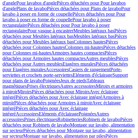
d'angle
Pour lavabos d'angle
Pièces détachées pour Pour lavabos
d'angle
Plans de lavabo
Pièces détachées pour Plans de lavabo
Pour
lavabo à poser en forme de coupelle
Pièces détachées pour Pour
lavabo à poser en forme de coupelle
Pour lavabo à poser
rectangulaire
Pièces détachées pour Pour lavabo à poser
rectangulaire
Pour vasque à encastrer
Meubles latéraux bas
Pièces
détachées pour Meubles latéraux bas
Meubles latéraux bas
Pièces
détachées pour Meubles latéraux bas
Colonnes hautes
Pièces
détachées pour Colonnes hautes
Colonnes mi-hautes
Pièces détachées
pour Colonnes mi-hautes
Armoires hautes compactes
Pièces
détachées pour Armoires hautes compactes
Autres meubles
Pièces
détachées pour Autres meubles
Etagères murales
Pièces détachées
pour Etagères murales
Accessoires
Casiers de rangement
Porte-
serviettes et crochets porte-serviettes
Eléments d'éclairage
Support
pour plans de lavabo
Poignées
Jeux de pieds
Tableaux
magnétiques
Prises électriques
Autres accessoires
Miroirs et armoires
à miroir
Miroirs
Pièces détachées pour Miroirs
Avec éclairage
intégré
Pièces détachées pour Avec éclairage intégré
Armoires à
miroir
Pièces détachées pour Armoires à miroir
Avec éclairage
intégré
Pièces détachées pour Avec éclairage
intégré
Accessoires
Eléments d'éclairage
Poignées
Autres
accessoires
Prises électriques
Robinetteries
Robinets de lavabo
Pièces
détachées pour Robinets de lavabo
Montage sur lavabo, alimentation
sur secteur
Pièces détachées pour Montage sur lavabo, alimentation
sur secteur
Montage sur lavabo, alimentation par piles
Pièces