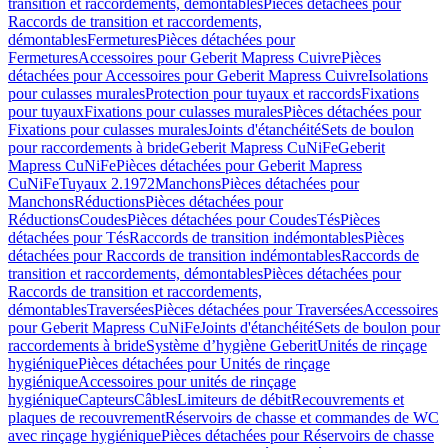
transition et raccordements, démontables
Pièces détachées pour
Raccords de transition et raccordements,
démontables
Fermetures
Pièces détachées pour
Fermetures
Accessoires pour Geberit Mapress Cuivre
Pièces
détachées pour Accessoires pour Geberit Mapress Cuivre
Isolations
pour culasses murales
Protection pour tuyaux et raccords
Fixations
pour tuyaux
Fixations pour culasses murales
Pièces détachées pour
Fixations pour culasses murales
Joints d'étanchéité
Sets de boulon
pour raccordements à bride
Geberit Mapress CuNiFe
Geberit
Mapress CuNiFe
Pièces détachées pour Geberit Mapress
CuNiFe
Tuyaux 2.1972
Manchons
Pièces détachées pour
Manchons
Réductions
Pièces détachées pour
Réductions
Coudes
Pièces détachées pour Coudes
Tés
Pièces
détachées pour Tés
Raccords de transition indémontables
Pièces
détachées pour Raccords de transition indémontables
Raccords de
transition et raccordements, démontables
Pièces détachées pour
Raccords de transition et raccordements,
démontables
Traversées
Pièces détachées pour Traversées
Accessoires
pour Geberit Mapress CuNiFe
Joints d'étanchéité
Sets de boulon pour
raccordements à bride
Système d’hygiène Geberit
Unités de rinçage
hygiénique
Pièces détachées pour Unités de rinçage
hygiénique
Accessoires pour unités de rinçage
hygiénique
Capteurs
Câbles
Limiteurs de débit
Recouvrements et
plaques de recouvrement
Réservoirs de chasse et commandes de WC
avec rinçage hygiénique
Pièces détachées pour Réservoirs de chasse