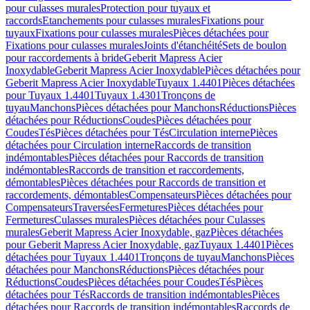
pour culasses murales
Protection pour tuyaux et
raccords
Etanchements pour culasses murales
Fixations pour
tuyaux
Fixations pour culasses murales
Pièces détachées pour
Fixations pour culasses murales
Joints d'étanchéité
Sets de boulon
pour raccordements à bride
Geberit Mapress Acier
Inoxydable
Geberit Mapress Acier Inoxydable
Pièces détachées pour
Geberit Mapress Acier Inoxydable
Tuyaux 1.4401
Pièces détachées
pour Tuyaux 1.4401
Tuyaux 1.4301
Tronçons de
tuyau
Manchons
Pièces détachées pour Manchons
Réductions
Pièces
détachées pour Réductions
Coudes
Pièces détachées pour
Coudes
Tés
Pièces détachées pour Tés
Circulation interne
Pièces
détachées pour Circulation interne
Raccords de transition
indémontables
Pièces détachées pour Raccords de transition
indémontables
Raccords de transition et raccordements,
démontables
Pièces détachées pour Raccords de transition et
raccordements, démontables
Compensateurs
Pièces détachées pour
Compensateurs
Traversées
Fermetures
Pièces détachées pour
Fermetures
Culasses murales
Pièces détachées pour Culasses
murales
Geberit Mapress Acier Inoxydable, gaz
Pièces détachées
pour Geberit Mapress Acier Inoxydable, gaz
Tuyaux 1.4401
Pièces
détachées pour Tuyaux 1.4401
Tronçons de tuyau
Manchons
Pièces
détachées pour Manchons
Réductions
Pièces détachées pour
Réductions
Coudes
Pièces détachées pour Coudes
Tés
Pièces
détachées pour Tés
Raccords de transition indémontables
Pièces
détachées pour Raccords de transition indémontables
Raccords de