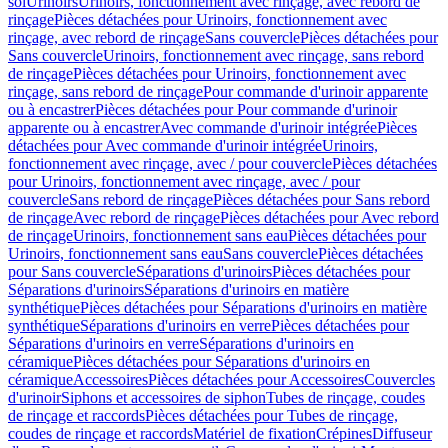
sol
Urinoirs
Urinoirs, fonctionnement avec rinçage, avec rebord de
rinçage
Pièces détachées pour Urinoirs, fonctionnement avec
rinçage, avec rebord de rinçage
Sans couvercle
Pièces détachées pour
Sans couvercle
Urinoirs, fonctionnement avec rinçage, sans rebord
de rinçage
Pièces détachées pour Urinoirs, fonctionnement avec
rinçage, sans rebord de rinçage
Pour commande d'urinoir apparente
ou à encastrer
Pièces détachées pour Pour commande d'urinoir
apparente ou à encastrer
Avec commande d'urinoir intégrée
Pièces
détachées pour Avec commande d'urinoir intégrée
Urinoirs,
fonctionnement avec rinçage, avec / pour couvercle
Pièces détachées
pour Urinoirs, fonctionnement avec rinçage, avec / pour
couvercle
Sans rebord de rinçage
Pièces détachées pour Sans rebord
de rinçage
Avec rebord de rinçage
Pièces détachées pour Avec rebord
de rinçage
Urinoirs, fonctionnement sans eau
Pièces détachées pour
Urinoirs, fonctionnement sans eau
Sans couvercle
Pièces détachées
pour Sans couvercle
Séparations d'urinoirs
Pièces détachées pour
Séparations d'urinoirs
Séparations d'urinoirs en matière
synthétique
Pièces détachées pour Séparations d'urinoirs en matière
synthétique
Séparations d'urinoirs en verre
Pièces détachées pour
Séparations d'urinoirs en verre
Séparations d'urinoirs en
céramique
Pièces détachées pour Séparations d'urinoirs en
céramique
Accessoires
Pièces détachées pour Accessoires
Couvercles
d'urinoir
Siphons et accessoires de siphon
Tubes de rinçage, coudes
de rinçage et raccords
Pièces détachées pour Tubes de rinçage,
coudes de rinçage et raccords
Matériel de fixation
Crépines
Diffuseur