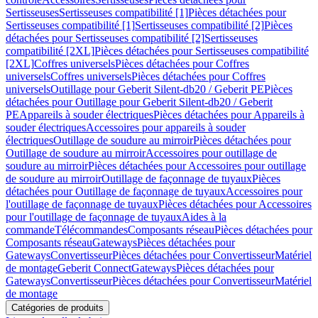
Sertisseuses
Sertisseuses compatibilité [1]
Pièces détachées pour
Sertisseuses compatibilité [1]
Sertisseuses compatibilité [2]
Pièces
détachées pour Sertisseuses compatibilité [2]
Sertisseuses
compatibilité [2XL]
Pièces détachées pour Sertisseuses compatibilité
[2XL]
Coffres universels
Pièces détachées pour Coffres
universels
Coffres universels
Pièces détachées pour Coffres
universels
Outillage pour Geberit Silent-db20 / Geberit PE
Pièces
détachées pour Outillage pour Geberit Silent-db20 / Geberit
PE
Appareils à souder électriques
Pièces détachées pour Appareils à
souder électriques
Accessoires pour appareils à souder
électriques
Outillage de soudure au mirroir
Pièces détachées pour
Outillage de soudure au mirroir
Accessoires pour outillage de
soudure au mirroir
Pièces détachées pour Accessoires pour outillage
de soudure au mirroir
Outillage de façonnage de tuyaux
Pièces
détachées pour Outillage de façonnage de tuyaux
Accessoires pour
l'outillage de façonnage de tuyaux
Pièces détachées pour Accessoires
pour l'outillage de façonnage de tuyaux
Aides à la
commande
Télécommandes
Composants réseau
Pièces détachées pour
Composants réseau
Gateways
Pièces détachées pour
Gateways
Convertisseur
Pièces détachées pour Convertisseur
Matériel
de montage
Geberit Connect
Gateways
Pièces détachées pour
Gateways
Convertisseur
Pièces détachées pour Convertisseur
Matériel
de montage
Catégories de produits