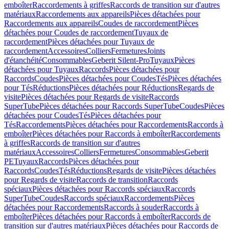
emboîter
Raccordements à griffes
Raccords de transition sur d'autres
matériaux
Raccordements aux appareils
Pièces détachées pour
Raccordements aux appareils
Coudes de raccordement
Pièces
détachées pour Coudes de raccordement
Tuyaux de
raccordement
Pièces détachées pour Tuyaux de
raccordement
Accessoires
Colliers
Fermetures
Joints
d'étanchéité
Consommables
Geberit Silent-Pro
Tuyaux
Pièces
détachées pour Tuyaux
Raccords
Pièces détachées pour
Raccords
Coudes
Pièces détachées pour Coudes
Tés
Pièces détachées
pour Tés
Réductions
Pièces détachées pour Réductions
Regards de
visite
Pièces détachées pour Regards de visite
Raccords
SuperTube
Pièces détachées pour Raccords SuperTube
Coudes
Pièces
détachées pour Coudes
Tés
Pièces détachées pour
Tés
Raccordements
Pièces détachées pour Raccordements
Raccords à
emboîter
Pièces détachées pour Raccords à emboîter
Raccordements
à griffes
Raccords de transition sur d'autres
matériaux
Accessoires
Colliers
Fermetures
Consommables
Geberit
PE
Tuyaux
Raccords
Pièces détachées pour
Raccords
Coudes
Tés
Réductions
Regards de visite
Pièces détachées
pour Regards de visite
Raccords de transition
Raccords
spéciaux
Pièces détachées pour Raccords spéciaux
Raccords
SuperTube
Coudes
Raccords spéciaux
Raccordements
Pièces
détachées pour Raccordements
Raccords à souder
Raccords à
emboîter
Pièces détachées pour Raccords à emboîter
Raccords de
transition sur d'autres matériaux
Pièces détachées pour Raccords de