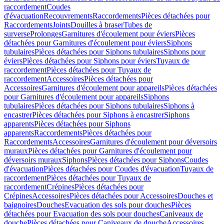
raccordement
Coudes
d'évacuation
Recouvrements
Raccordements
Pièces détachées pour
Raccordements
Joints
Douilles à braser
Tubes de
surverse
Prolonges
Garnitures d'écoulement pour éviers
Pièces
détachées pour Garnitures d'écoulement pour éviers
Siphons
tubulaires
Pièces détachées pour Siphons tubulaires
Siphons pour
éviers
Pièces détachées pour Siphons pour éviers
Tuyaux de
raccordement
Pièces détachées pour Tuyaux de
raccordement
Accessoires
Pièces détachées pour
Accessoires
Garnitures d'écoulement pour appareils
Pièces détachées
pour Garnitures d'écoulement pour appareils
Siphons
tubulaires
Pièces détachées pour Siphons tubulaires
Siphons à
encastrer
Pièces détachées pour Siphons à encastrer
Siphons
apparents
Pièces détachées pour Siphons
apparents
Raccordements
Pièces détachées pour
Raccordements
Accessoires
Garnitures d'écoulement pour déversoirs
muraux
Pièces détachées pour Garnitures d'écoulement pour
déversoirs muraux
Siphons
Pièces détachées pour Siphons
Coudes
d'évacuation
Pièces détachées pour Coudes d'évacuation
Tuyaux de
raccordement
Pièces détachées pour Tuyaux de
raccordement
Crépines
Pièces détachées pour
Crépines
Accessoires
Pièces détachées pour Accessoires
Douches et
baignoires
Douches
Evacuation des sols pour douches
Pièces
détachées pour Evacuation des sols pour douches
Caniveaux de
douche
Pièces détachées pour Caniveaux de douche
Accessoires