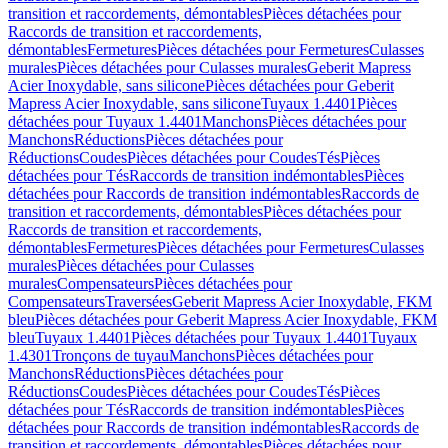
transition et raccordements, démontables
Pièces détachées pour
Raccords de transition et raccordements,
démontables
Fermetures
Pièces détachées pour Fermetures
Culasses
murales
Pièces détachées pour Culasses murales
Geberit Mapress
Acier Inoxydable, sans silicone
Pièces détachées pour Geberit
Mapress Acier Inoxydable, sans silicone
Tuyaux 1.4401
Pièces
détachées pour Tuyaux 1.4401
Manchons
Pièces détachées pour
Manchons
Réductions
Pièces détachées pour
Réductions
Coudes
Pièces détachées pour Coudes
Tés
Pièces
détachées pour Tés
Raccords de transition indémontables
Pièces
détachées pour Raccords de transition indémontables
Raccords de
transition et raccordements, démontables
Pièces détachées pour
Raccords de transition et raccordements,
démontables
Fermetures
Pièces détachées pour Fermetures
Culasses
murales
Pièces détachées pour Culasses
murales
Compensateurs
Pièces détachées pour
Compensateurs
Traversées
Geberit Mapress Acier Inoxydable, FKM
bleu
Pièces détachées pour Geberit Mapress Acier Inoxydable, FKM
bleu
Tuyaux 1.4401
Pièces détachées pour Tuyaux 1.4401
Tuyaux
1.4301
Tronçons de tuyau
Manchons
Pièces détachées pour
Manchons
Réductions
Pièces détachées pour
Réductions
Coudes
Pièces détachées pour Coudes
Tés
Pièces
détachées pour Tés
Raccords de transition indémontables
Pièces
détachées pour Raccords de transition indémontables
Raccords de
transition et raccordements, démontables
Pièces détachées pour