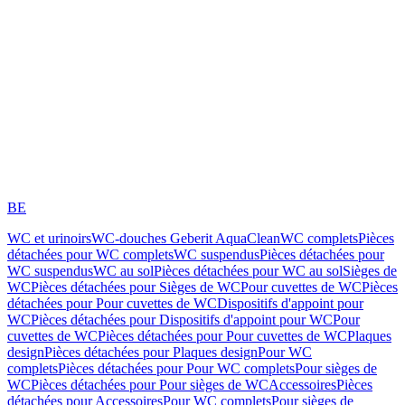
BE
WC et urinoirs
WC-douches Geberit AquaClean
WC complets
Pièces
détachées pour WC complets
WC suspendus
Pièces détachées pour
WC suspendus
WC au sol
Pièces détachées pour WC au sol
Sièges de
WC
Pièces détachées pour Sièges de WC
Pour cuvettes de WC
Pièces
détachées pour Pour cuvettes de WC
Dispositifs d'appoint pour
WC
Pièces détachées pour Dispositifs d'appoint pour WC
Pour
cuvettes de WC
Pièces détachées pour Pour cuvettes de WC
Plaques
design
Pièces détachées pour Plaques design
Pour WC
complets
Pièces détachées pour Pour WC complets
Pour sièges de
WC
Pièces détachées pour Pour sièges de WC
Accessoires
Pièces
détachées pour Accessoires
Pour WC complets
Pour sièges de