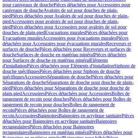
pour caniveaux de douche
Pièces détachées pour Accessoires pour
caniveaux de douche
Avaloirs de sol pour douches de plain-
pied
Pièces détachées pour Avaloirs de sol pour douches de plain-
pied
Accessoires pour avaloirs de sol pour douches de plain-
pied
Pièces détachées pour Accessoires pour avaloirs de sol pour
douches de plain-pied
Evacuations murales
Pièces détachées pour
Evacuations murales
Accessoires pour évacuations murales
Pièces
détachées pour Accessoires pour évacuations murales
Receveurs et
surfaces de douche
Pièces détachées pour Receveurs et surfaces de
douche
Surfaces de douche en matériau minéral
Pièces détachées
pour Surfaces de douche en matériau minéral
Eléments
d'installation
Pièces détachées pour Eléments d'installation
Siphons de
douche spécifiques
Pièces détachées pour Siphons de douche
spécifiques
Accessoires
Séparations de douche
Pièces détachées pour
Séparations de douche
Séparations de douche pour douche de plain-
pied
Pièces détachées pour Séparations de douche pour douche de
plain-pied
Accessoires
Pièces détachées pour Accessoires
Boîtes de
rangement de recoin pour douches
Pièces détachées pour Boîtes de
rangement de recoin pour douches
Boîtes de rangement de
recoin
Pièces détachées pour Boîtes de rangement de
recoin
Accessoires
Baignoires
Baignoires en acrylique sanitaire
Pièces
détachées pour Baignoires en acrylique sanitaire
Baignoires
rectangulaires
Pièces détachées pour Baignoires
rectangulaires
Baignoires en matériau minéral
Pièces détachées pour
Baignoires en matériau minéral
Baignoires pour bébés
Pièces