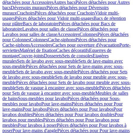
détachées pour Accessoires
Autres bacs
Pièces détachées pour Autres
bacs
Déversoirs muraux
Pièces détachées pour Déversoirs
muraux
Crachoirs
Pièces détachées pour Crachoirs
Vidoir multi-
usages
Pièces détachées pour Vidoir multi-usages
Bacs de rétention
pour plâtre
Bacs de laboratoire
Pièces détachées pour Bacs de
laboratoire
Lavabos pour salles de classe
Pièces détachées pour
Lavabos pour salles de classe
Accessoires
Colonnes
Pièces détachées
pour Colonnes
Colonnes
Cache-siphons
Pièces détachées pour
Cache-siphons
Accessoires
Caches pour ouverture d'évacuation
Porte-
serviettes
Matériel de fixation
Caches décoratifs
Equerres de
montage
Couvre-joints
Dosserets
Sets de consoles
Etagères
murales
Sets de lavabo avec sous-meuble
Sets de lave-mains avec
sous-meuble
Pièces détachées pour Sets de lave-mains avec sous-
meuble
Sets de lavabo avec sous-meuble
Pièces détachées pour Sets
de lavabo avec sous-meuble
Sets de lavabo pour meuble avec sous-
meuble
Pièces détachées pour Sets de lavabo pour meuble avec sous-
meuble
Sets de vasque à encastrer avec sous-meuble
Pièces détachées
pour Sets de vasque à encastrer avec sous-meuble
Meubles de salles
de bains
Sous-meubles pour lavabo
Pièces détachées pour Sous-
meubles pour lavabo
Pour lave-mains
Pièces détachées pour Pour
lave-mains
Pour lavabos
Pièces détachées pour Pour lavabos
Pour
lavabos doubles
Pièces détachées pour Pour lavabos doubles
Pour
lavabos pour meubles
Pièces détachées pour Pour lavabos pour
meubles
Pour lavabos à poser
Pièces détachées pour Pour lavabos à
poser
Pour lave-mains d'angle
Pièces détachées pour Pour lave-mains