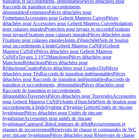
transition et raccordements, démontables
Pièces détachées pour
Raccords de transition et raccordements,
démontables
Fermetures
Pièces détachées pour
Fermetures
Accessoires pour Geberit Mapress Cuivre
Pièces
détachées pour Accessoires pour Geberit Mapress Cuivre
Isolations
pour culasses murales
Protection pour tuyaux et raccords
Fixations
pour tuyaux
Fixations pour culasses murales
Pièces détachées pour
Fixations pour culasses murales
Joints d'étanchéité
Sets de boulon
pour raccordements à bride
Geberit Mapress CuNiFe
Geberit
Mapress CuNiFe
Pièces détachées pour Geberit Mapress
CuNiFe
Tuyaux 2.1972
Manchons
Pièces détachées pour
Manchons
Réductions
Pièces détachées pour
Réductions
Coudes
Pièces détachées pour Coudes
Tés
Pièces
détachées pour Tés
Raccords de transition indémontables
Pièces
détachées pour Raccords de transition indémontables
Raccords de
transition et raccordements, démontables
Pièces détachées pour
Raccords de transition et raccordements,
démontables
Traversées
Pièces détachées pour Traversées
Accessoires
pour Geberit Mapress CuNiFe
Joints d'étanchéité
Sets de boulon pour
raccordements à bride
Système d’hygiène Geberit
Unités de rinçage
hygiénique
Pièces détachées pour Unités de rinçage
hygiénique
Accessoires pour unités de rinçage
hygiénique
Capteurs
Câbles
Limiteurs de débit
Recouvrements et
plaques de recouvrement
Réservoirs de chasse et commandes de WC
avec rinçage hygiénique
Pièces détachées pour Réservoirs de chasse