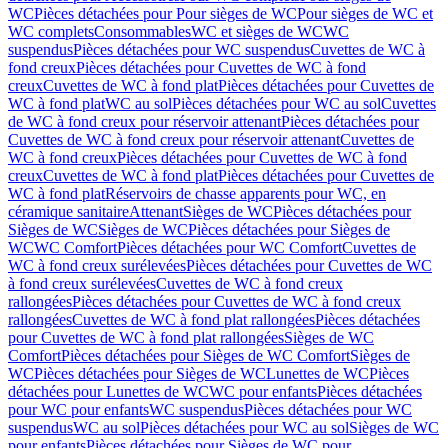
WC
Pièces détachées pour Pour sièges de WC
Pour sièges de WC et
WC complets
Consommables
WC et sièges de WC
WC
suspendus
Pièces détachées pour WC suspendus
Cuvettes de WC à
fond creux
Pièces détachées pour Cuvettes de WC à fond
creux
Cuvettes de WC à fond plat
Pièces détachées pour Cuvettes de
WC à fond plat
WC au sol
Pièces détachées pour WC au sol
Cuvettes
de WC à fond creux pour réservoir attenant
Pièces détachées pour
Cuvettes de WC à fond creux pour réservoir attenant
Cuvettes de
WC à fond creux
Pièces détachées pour Cuvettes de WC à fond
creux
Cuvettes de WC à fond plat
Pièces détachées pour Cuvettes de
WC à fond plat
Réservoirs de chasse apparents pour WC, en
céramique sanitaire
Attenant
Sièges de WC
Pièces détachées pour
Sièges de WC
Sièges de WC
Pièces détachées pour Sièges de
WC
WC Comfort
Pièces détachées pour WC Comfort
Cuvettes de
WC à fond creux surélevées
Pièces détachées pour Cuvettes de WC
à fond creux surélevées
Cuvettes de WC à fond creux
rallongées
Pièces détachées pour Cuvettes de WC à fond creux
rallongées
Cuvettes de WC à fond plat rallongées
Pièces détachées
pour Cuvettes de WC à fond plat rallongées
Sièges de WC
Comfort
Pièces détachées pour Sièges de WC Comfort
Sièges de
WC
Pièces détachées pour Sièges de WC
Lunettes de WC
Pièces
détachées pour Lunettes de WC
WC pour enfants
Pièces détachées
pour WC pour enfants
WC suspendus
Pièces détachées pour WC
suspendus
WC au sol
Pièces détachées pour WC au sol
Sièges de WC
pour enfants
Pièces détachées pour Sièges de WC pour