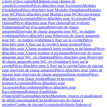
à laver et lave-vaisselle
Eléments pour charges de
console
Accessoires
Pièces détachées pour Accessoires
Modules
d'installation
Pièces détachées pour Modules d'installation
Modules
pour WC
Pièces détachées pour Modules pour WC
Recouvrement
par plaques
Accessoires
Pièces détachées pour Accessoires
Pour
cloisons
Pièces détachées pour Pour cloisons
Pour systèmes
d'alimentation
Pour évacuation
Réservoirs de chasse
apparents
Réservoirs de chasse apparents pour WC, en matière
synthétique
Pièces détachées pour Réservoirs de chasse apparents
pour WC, en matière synthétique
A fixer sur la cuvette
Pièces
détachées pour A fixer sur la cuvette
A haute position
Pièces
détachées pour A haute position
A basse position et mi-hauteur
Pièces
détachées pour A basse position et mi-hauteur
Réservoirs de chasse
apparents pour WC, en céramique
Pièces détachées pour Réservoirs
de chasse apparents pour WC, en céramique
A fixer sur la
cuvette
Pièces détachées pour A fixer sur la cuvette
Tubes de rinçage
pour réservoirs de chasse apparents
Pièces détachées pour Tubes de
rinçage pour réservoirs de chasse apparents
Haute position
Pièces
détachées pour Haute position
Basse et moyenne
position
Accessoires
Pièces détachées pour
Accessoires
Raccordements
Pièces détachées pour
Raccordements
Robinets d'arrêt
Joints
d'étanchéité
Fixations
Manchettes
Mamelons, rosaces et modérateurs
de débit
Consommables
Cloches
Réservoirs de chasse à
encastrer
Coudes de rinçage
Accessoires
Robinets flotteurs et