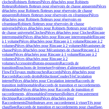
cloches
Robinets flotteurs
Pièces détachées pour Robinets
flotteurs
Robinets flotteurs pour réservoirs de chasse apparents
Pièces
détachées pour Robinets flotteurs pour réservoirs de chasse
apparents
Robinets flotteurs pour réservoirs en céramique
Pièces
détachées pour Robinets flotteurs pour réservoirs en
céramique
Robinets flotteurs pour réservoirs de chasse
universels
Pièces détachées pour Robinets flotteurs pour réservoirs
de chasse universels
Cloches
Pièces détachées pour Cloches
Rinçage
interrompable
Pièces détachées pour Rinçage interrompable
Rinçage
à 1 volume
Pièces détachées pour Rinçage à 1 volume
Rinçage à 2
volumes
Pièces détachées pour Rinçage à 2 volumes
Mécanismes de
chasse
Pièces détachées pour Mécanismes de chasse
Rinçage à 1
volume
Pièces détachées pour Rinçage à 1 volume
Rinçage à 2
volumes
Pièces détachées pour Rinçage à 2
volumes
Accessoires
Butons-poussoirs
Raccords de
transition
Bouchons de fermeture
Systèmes d'alimentation
Geberit
FlowFit
Tuyaux multicouches
Raccords
Pièces détachées pour
Raccords
Raccords droits
Réductions
Coudes
Tés
Circulation
interne
Pièces détachées pour Circulation interne
Raccords de
transition indémontables
Raccords de transition et raccordements,
démontables
Pièces détachées pour Raccords de transition et
raccordements, démontables
Fermetures
Boîtiers d’encastrement
électrique
Raccordements
Pièces détachées pour
Raccordements
Distributeurs avec raccordement à visser
Tés pour
chauffage
Raccords de transition et raccordements pour chauffage,