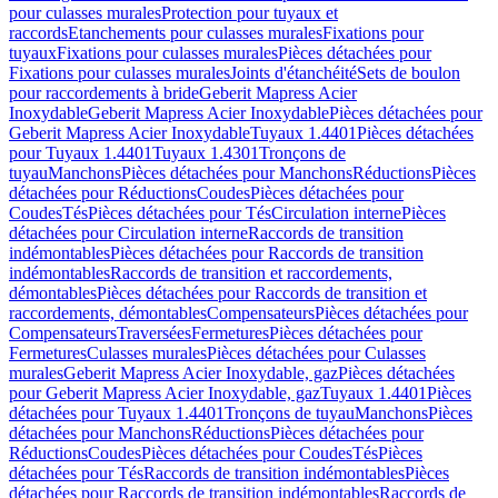
pour culasses murales
Protection pour tuyaux et
raccords
Etanchements pour culasses murales
Fixations pour
tuyaux
Fixations pour culasses murales
Pièces détachées pour
Fixations pour culasses murales
Joints d'étanchéité
Sets de boulon
pour raccordements à bride
Geberit Mapress Acier
Inoxydable
Geberit Mapress Acier Inoxydable
Pièces détachées pour
Geberit Mapress Acier Inoxydable
Tuyaux 1.4401
Pièces détachées
pour Tuyaux 1.4401
Tuyaux 1.4301
Tronçons de
tuyau
Manchons
Pièces détachées pour Manchons
Réductions
Pièces
détachées pour Réductions
Coudes
Pièces détachées pour
Coudes
Tés
Pièces détachées pour Tés
Circulation interne
Pièces
détachées pour Circulation interne
Raccords de transition
indémontables
Pièces détachées pour Raccords de transition
indémontables
Raccords de transition et raccordements,
démontables
Pièces détachées pour Raccords de transition et
raccordements, démontables
Compensateurs
Pièces détachées pour
Compensateurs
Traversées
Fermetures
Pièces détachées pour
Fermetures
Culasses murales
Pièces détachées pour Culasses
murales
Geberit Mapress Acier Inoxydable, gaz
Pièces détachées
pour Geberit Mapress Acier Inoxydable, gaz
Tuyaux 1.4401
Pièces
détachées pour Tuyaux 1.4401
Tronçons de tuyau
Manchons
Pièces
détachées pour Manchons
Réductions
Pièces détachées pour
Réductions
Coudes
Pièces détachées pour Coudes
Tés
Pièces
détachées pour Tés
Raccords de transition indémontables
Pièces
détachées pour Raccords de transition indémontables
Raccords de