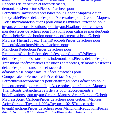
Raccords de transition et raccordements,
démontables
Fermetures
Pièces détachées pour
Fermetures
Traversées
Accessoires pour Geberit Mapress Acier
Inoxydable
Pièces détachées pour Accessoires pour Geberit Mapress
Acier Inoxydable
Isolations pour culasses murales
Protection pour
tuyaux et raccords
Fixations pour tuyaux
Fixations pour culasses
murales
Pièces détachées pour Fixations pour culasses murales
Joints
d'étanchéité
Sets de boulon pour raccordements à bride
Geberit
Mapress Therm
Tuyaux Therm
Raccords
Pièces détachées pour
Raccords
Manchons
Pièces détachées pour
Manchons
Réductions
Pièces détachées pour
Réductions
Coudes
Pièces détachées pour Coudes
Tés
Pièces
détachées pour Tés
Transitions indémontables
Pièces détachées pour
Transitions indémontables
Transitions et raccords, démontables
Pièces
détachées pour Transitions et raccords,
démontables
Compensateurs
Pièces détachées pour
Compensateurs
Fermetures
Pièces détachées pour
Fermetures
Raccordements pour chauffage
Pièces détachées pour
Raccordements pour chauffage
Accessoires pour Geberit Mapress
Therm
Joints d'étanchéité
Sets de vis pour raccordements à
bride
Fixations pour tuyaux
Geberit Mapress Acier Carbone
Geberit
Mapress Acier Carbone
Pièces détachées pour Geberit Mapress
Acier Carbone
Tuyaux 1.0034
Tuyaux 1.0215
Tronçons de
tuyau
Manchons
Pièces détachées pour Manchons
Réductions
Pièces
détachées pour Réductions
Coudes
Pièces détachées pour