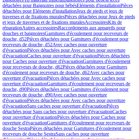
détachées pour Baignoires pour bébés
Eléments d'installation
Pièces
détachées pour Eléments d'installation
Jeux de pieds et jeux de
traverses et de fixations murales
Pièces détachées pour Jeux de pieds
et jeux de traverses et de fixations murales
Accessoires
Kits de
réparation
Autres accessoires
Raccordements aux appareils pour
douches et baignoires
Garnitures d'écoulement pour receveurs de
douche, d52
Pièces détachées pour Garnitures d'écoulement pour
receveurs de douche, d52
Avec caches pour ouverture
d'évacuation
Pièces détachées pour Avec caches pour ouverture
d'évacuation
Caches pour ouverture d'évacuation
Pièces détachées
pour Caches pour ouverture d'évacuation
Garnitures d'écoulement
pour receveurs de douche, d62
Pièces détachées pour Garnitures
d'écoulement pour receveurs de douche, d62
Avec caches pour
ouverture d'évacuation
Pièces détachées pour Avec caches pour
ouverture d'évacuation
Garnitures d'écoulement pour receveurs de
douche, d90
Pièces détachées pour Garnitures d'écoulement pour
receveurs de douche, d90
Avec caches pour ouverture
d'évacuation
Pièces détachées pour Avec caches pour ouverture
d'évacuation
Sans caches pour ouverture d'évacuation
Pièces
détachées pour Sans caches pour ouverture d'évacuation
Caches
pour ouverture d'évacuation
Pièces détachées pour Caches pour
ouverture d'évacuation
Garnitures d'écoulement pour receveurs de
douche Sestra
Pièces détachées pour Garnitures d'écoulement pour
receveurs de douche Sestra
Sans caches pour ouverture