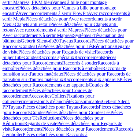
sertir Mapress, FKM bleu
Vannes à bille pour montage
encastré
Pièces détachées pour Vannes à bille pour montage
encastré
Avec raccordements à sertir FlowFit
Avec raccordements à
sertir Mepla
Pièces détachées pour Avec raccordements à sertir
Mepla
Clapets anti-retour
Pièces détachées pour Clapets anti-
retour
Avec raccordements à sertir Mapress
Pièces détachées pour
Avec raccordements à sertir Mapress
Systèmes d'évacuation des
bâtiments
Geberit Silent-db20
Tuyaux
Raccords
Pièces détachées pour
Raccords
Coudes
Tés
Pièces détachées pour Tés
Réductions
Regards
de visite
Pièces détachées pour Regards de visite
Raccords
SuperTube
Coudes
Raccords spéciaux
Raccordements
Pièces
détachées pour Raccordements
Raccords à souder
Raccords à
emboîter
Pièces détachées pour Raccords à emboîter
Raccords de
transition sur d'autres matériaux
Pièces détachées pour Raccords de
transition sur d'autres matériaux
Raccordements aux appareils
Pièces
détachées pour Raccordements aux appareils
Coudes de
raccordement
Pièces détachées pour Coudes de
raccordement
Accessoires
Colliers
Fixations pour
colliers
Fermetures
Joints d'étanchéité
Consommables
Geberit Silent-
PP
Tuyaux
Pièces détachées pour Tuyaux
Raccords
Pièces détachées
pour Raccords
Coudes
Pièces détachées pour Coudes
Tés
Pièces
détachées pour Tés
Réductions
Pièces détachées pour
Réductions
Regards de visite
Pièces détachées pour Regards de
visite
Raccordements
Pièces détachées pour Raccordements
Raccords
à emboîter
Pièces détachées pour Raccords à