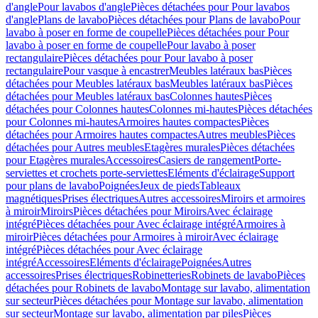
d'angle
Pour lavabos d'angle
Pièces détachées pour Pour lavabos
d'angle
Plans de lavabo
Pièces détachées pour Plans de lavabo
Pour
lavabo à poser en forme de coupelle
Pièces détachées pour Pour
lavabo à poser en forme de coupelle
Pour lavabo à poser
rectangulaire
Pièces détachées pour Pour lavabo à poser
rectangulaire
Pour vasque à encastrer
Meubles latéraux bas
Pièces
détachées pour Meubles latéraux bas
Meubles latéraux bas
Pièces
détachées pour Meubles latéraux bas
Colonnes hautes
Pièces
détachées pour Colonnes hautes
Colonnes mi-hautes
Pièces détachées
pour Colonnes mi-hautes
Armoires hautes compactes
Pièces
détachées pour Armoires hautes compactes
Autres meubles
Pièces
détachées pour Autres meubles
Etagères murales
Pièces détachées
pour Etagères murales
Accessoires
Casiers de rangement
Porte-
serviettes et crochets porte-serviettes
Eléments d'éclairage
Support
pour plans de lavabo
Poignées
Jeux de pieds
Tableaux
magnétiques
Prises électriques
Autres accessoires
Miroirs et armoires
à miroir
Miroirs
Pièces détachées pour Miroirs
Avec éclairage
intégré
Pièces détachées pour Avec éclairage intégré
Armoires à
miroir
Pièces détachées pour Armoires à miroir
Avec éclairage
intégré
Pièces détachées pour Avec éclairage
intégré
Accessoires
Eléments d'éclairage
Poignées
Autres
accessoires
Prises électriques
Robinetteries
Robinets de lavabo
Pièces
détachées pour Robinets de lavabo
Montage sur lavabo, alimentation
sur secteur
Pièces détachées pour Montage sur lavabo, alimentation
sur secteur
Montage sur lavabo, alimentation par piles
Pièces