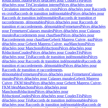
Réductions
Coudes
Pièces détachées pour Coudes
Tés
Pièces
détachées pour Tés
Circulation interne
Pièces détachées pour
Circulation interne
Raccords en croix
Pièces détachées pour Raccords
en croix
Raccords de transition indémontables
Pièces détachées pour
Raccords de transition indémontables
Raccords de transition et
raccordements, démontables
Pièces détachées pour Raccords de
transition et raccordements, démontables
Fermetures
Pièces détachées
pour Fermetures
Culasses murales
Pièces détachées pour Culasses
murales
Raccordements pour chauffage
Pièces détachées pour
Raccordements pour chauffage
Geberit Mapress Cuivre, gaz
Pièces
détachées pour Geberit Mapress Cuivre, gaz
Manchons
Pièces
détachées pour Manchons
Réductions
Pièces détachées pour
Réductions
Coudes
Pièces détachées pour Coudes
Tés
Pièces
détachées pour Tés
Raccords de transition indémontables
Pièces
détachées pour Raccords de transition indémontables
Raccords de
transition et raccordements, démontables
Pièces détachées pour
Raccords de transition et raccordements,
démontables
Fermetures
Pièces détachées pour Fermetures
Culasses
murales
Pièces détachées pour Culasses murales
Geberit Mapress
Cuivre, FKM bleu
Pièces détachées pour Geberit Mapress Cuivre,
FKM bleu
Manchons
Pièces détachées pour
Manchons
Réductions
Pièces détachées pour
Réductions
Coudes
Pièces détachées pour Coudes
Tés
Pièces
détachées pour Tés
Raccords de transition indémontables
Pièces
détachées pour Raccords de transition indémontables
Raccords de