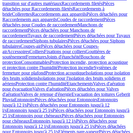
transition sur d'autres matériaux
Raccordements filetés
Pièces
détachées pour Raccordements filetés
Raccordements à
bride
Collerettes
Raccordements aux appareils
Pièces détachées pour
Raccordements aux appareils
Coudes de raccordement
Pièces
détachées pour Coudes de raccordement
Manchons de
raccordement
Pièces détachées pour Manchons de
raccordement
Tuyaux de raccordement
Pièces détachées pour Tuyaux
de raccordement
Siphons tubulaires
Pièces détachées pour Siphons
tubulaires
Coupes-air
Pièces détachées pour Coupes-
air
Accessoires
Colliers
Fixations pour colliers
Gouttières de
soutènement
Fermetures
Joints d'étanchéité
Bouchons de
protection
Consommables
Protection incendie, protection acoustique
et protection contre l'humidité
Protection incendie
Systèmes de
fermeture pour plafond
Protection acoustique
Isolations pour isolation
des bruits solidiens
Isolations pour l'isolation des bruits solidiens et
aériens
Protection contre l'humidité
Etanchements
Valves d'aération
pour évacuation
Valves d'aération
Pièces détachées pour Valves
d'aération
Valves de retenue d'énergie
Evacuation des toitures Geberit
Pluvia
Entonnoirs
Pièces détachées pour Entonnoirs
Entonnoirs
jusqu'à 12 l/s
Pièces détachées pour Entonnoirs jusqu'à 12
l/s
Entonnoirs jusqu'à 25 l/s
Pièces détachées pour Entonnoirs jusqu'à
25 l/s
Entonnoirs pour chéneaux
Pièces détachées pour Entonnoirs
pour chéneaux
Entonnoirs jusqu'à 12 l/s
Pièces détachées pour
Entonnoirs jusqu'à 12 l/s
Entonnoirs jusqu'à 25 l/s
Pièces détachées
pour Entonnoirs jusqu'à 25 l/s
Eléments pare-vapeur
Pièces détachées