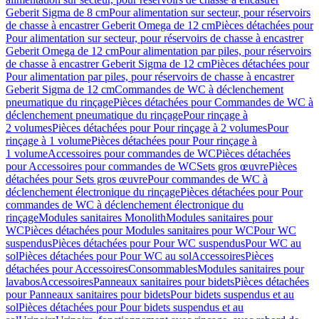
Geberit Sigma de 8 cm
Pour alimentation sur secteur, pour réservoirs
de chasse à encastrer Geberit Omega de 12 cm
Pièces détachées pour
Pour alimentation sur secteur, pour réservoirs de chasse à encastrer
Geberit Omega de 12 cm
Pour alimentation par piles, pour réservoirs
de chasse à encastrer Geberit Sigma de 12 cm
Pièces détachées pour
Pour alimentation par piles, pour réservoirs de chasse à encastrer
Geberit Sigma de 12 cm
Commandes de WC à déclenchement
pneumatique du rinçage
Pièces détachées pour Commandes de WC à
déclenchement pneumatique du rinçage
Pour rinçage à
2 volumes
Pièces détachées pour Pour rinçage à 2 volumes
Pour
rinçage à 1 volume
Pièces détachées pour Pour rinçage à
1 volume
Accessoires pour commandes de WC
Pièces détachées
pour Accessoires pour commandes de WC
Sets gros œuvre
Pièces
détachées pour Sets gros œuvre
Pour commandes de WC à
déclenchement électronique du rinçage
Pièces détachées pour Pour
commandes de WC à déclenchement électronique du
rinçage
Modules sanitaires Monolith
Modules sanitaires pour
WC
Pièces détachées pour Modules sanitaires pour WC
Pour WC
suspendus
Pièces détachées pour Pour WC suspendus
Pour WC au
sol
Pièces détachées pour Pour WC au sol
Accessoires
Pièces
détachées pour Accessoires
Consommables
Modules sanitaires pour
lavabos
Accessoires
Panneaux sanitaires pour bidets
Pièces détachées
pour Panneaux sanitaires pour bidets
Pour bidets suspendus et au
sol
Pièces détachées pour Pour bidets suspendus et au