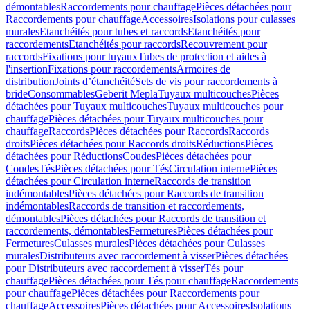
démontables
Raccordements pour chauffage
Pièces détachées pour
Raccordements pour chauffage
Accessoires
Isolations pour culasses
murales
Etanchéités pour tubes et raccords
Etanchéités pour
raccordements
Etanchéités pour raccords
Recouvrement pour
raccords
Fixations pour tuyaux
Tubes de protection et aides à
l'insertion
Fixations pour raccordements
Armoires de
distribution
Joints d’étanchéité
Sets de vis pour raccordements à
bride
Consommables
Geberit Mepla
Tuyaux multicouches
Pièces
détachées pour Tuyaux multicouches
Tuyaux multicouches pour
chauffage
Pièces détachées pour Tuyaux multicouches pour
chauffage
Raccords
Pièces détachées pour Raccords
Raccords
droits
Pièces détachées pour Raccords droits
Réductions
Pièces
détachées pour Réductions
Coudes
Pièces détachées pour
Coudes
Tés
Pièces détachées pour Tés
Circulation interne
Pièces
détachées pour Circulation interne
Raccords de transition
indémontables
Pièces détachées pour Raccords de transition
indémontables
Raccords de transition et raccordements,
démontables
Pièces détachées pour Raccords de transition et
raccordements, démontables
Fermetures
Pièces détachées pour
Fermetures
Culasses murales
Pièces détachées pour Culasses
murales
Distributeurs avec raccordement à visser
Pièces détachées
pour Distributeurs avec raccordement à visser
Tés pour
chauffage
Pièces détachées pour Tés pour chauffage
Raccordements
pour chauffage
Pièces détachées pour Raccordements pour
chauffage
Accessoires
Pièces détachées pour Accessoires
Isolations