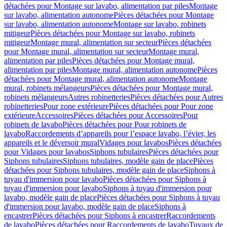
détachées pour Montage sur lavabo, alimentation par piles
Montage
sur lavabo, alimentation autonome
Pièces détachées pour Montage
sur lavabo, alimentation autonome
Montage sur lavabo, robinets
mitigeur
Pièces détachées pour Montage sur lavabo, robinets
mitigeur
Montage mural, alimentation sur secteur
Pièces détachées
pour Montage mural, alimentation sur secteur
Montage mural,
alimentation par piles
Pièces détachées pour Montage mural,
alimentation par piles
Montage mural, alimentation autonome
Pièces
détachées pour Montage mural, alimentation autonome
Montage
mural, robinets mélangeurs
Pièces détachées pour Montage mural,
robinets mélangeurs
Autres robinetteries
Pièces détachées pour Autres
robinetteries
Pour zone extérieure
Pièces détachées pour Pour zone
extérieure
Accessoires
Pièces détachées pour Accessoires
Pour
robinets de lavabo
Pièces détachées pour Pour robinets de
lavabo
Raccordements d’appareils pour l’espace lavabo, l’évier, les
appareils et le déversoir mural
Vidages pour lavabos
Pièces détachées
pour Vidages pour lavabos
Siphons tubulaires
Pièces détachées pour
Siphons tubulaires
Siphons tubulaires, modèle gain de place
Pièces
détachées pour Siphons tubulaires, modèle gain de place
Siphons à
tuyau d'immersion pour lavabo
Pièces détachées pour Siphons à
tuyau d'immersion pour lavabo
Siphons à tuyau d'immersion pour
lavabo, modèle gain de place
Pièces détachées pour Siphons à tuyau
d'immersion pour lavabo, modèle gain de place
Siphons à
encastrer
Pièces détachées pour Siphons à encastrer
Raccordements
de lavabo
Pièces détachées pour Raccordements de lavabo
Tuyaux de