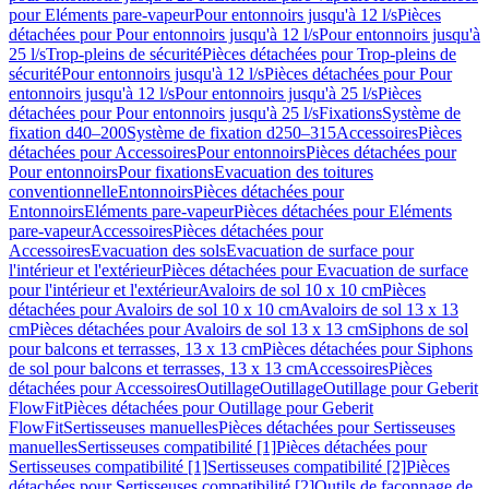
pour Eléments pare-vapeur
Pour entonnoirs jusqu'à 12 l/s
Pièces
détachées pour Pour entonnoirs jusqu'à 12 l/s
Pour entonnoirs jusqu'à
25 l/s
Trop-pleins de sécurité
Pièces détachées pour Trop-pleins de
sécurité
Pour entonnoirs jusqu'à 12 l/s
Pièces détachées pour Pour
entonnoirs jusqu'à 12 l/s
Pour entonnoirs jusqu'à 25 l/s
Pièces
détachées pour Pour entonnoirs jusqu'à 25 l/s
Fixations
Système de
fixation d40–200
Système de fixation d250–315
Accessoires
Pièces
détachées pour Accessoires
Pour entonnoirs
Pièces détachées pour
Pour entonnoirs
Pour fixations
Evacuation des toitures
conventionnelle
Entonnoirs
Pièces détachées pour
Entonnoirs
Eléments pare-vapeur
Pièces détachées pour Eléments
pare-vapeur
Accessoires
Pièces détachées pour
Accessoires
Evacuation des sols
Evacuation de surface pour
l'intérieur et l'extérieur
Pièces détachées pour Evacuation de surface
pour l'intérieur et l'extérieur
Avaloirs de sol 10 x 10 cm
Pièces
détachées pour Avaloirs de sol 10 x 10 cm
Avaloirs de sol 13 x 13
cm
Pièces détachées pour Avaloirs de sol 13 x 13 cm
Siphons de sol
pour balcons et terrasses, 13 x 13 cm
Pièces détachées pour Siphons
de sol pour balcons et terrasses, 13 x 13 cm
Accessoires
Pièces
détachées pour Accessoires
Outillage
Outillage
Outillage pour Geberit
FlowFit
Pièces détachées pour Outillage pour Geberit
FlowFit
Sertisseuses manuelles
Pièces détachées pour Sertisseuses
manuelles
Sertisseuses compatibilité [1]
Pièces détachées pour
Sertisseuses compatibilité [1]
Sertisseuses compatibilité [2]
Pièces
détachées pour Sertisseuses compatibilité [2]
Outils de façonnage de