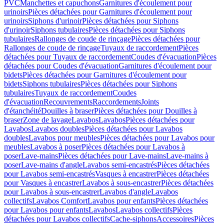
PVC
Manchettes et capuchons
Garnitures d'écoulement pour
urinoirs
Pièces détachées pour Garnitures d'écoulement pour
urinoirs
Siphons d'urinoir
Pièces détachées pour Siphons
d'urinoir
Siphons tubulaires
Pièces détachées pour Siphons
tubulaires
Rallonges de coude de rinçage
Pièces détachées pour
Rallonges de coude de rinçage
Tuyaux de raccordement
Pièces
détachées pour Tuyaux de raccordement
Coudes d'évacuation
Pièces
détachées pour Coudes d'évacuation
Garnitures d'écoulement pour
bidets
Pièces détachées pour Garnitures d'écoulement pour
bidets
Siphons tubulaires
Pièces détachées pour Siphons
tubulaires
Tuyaux de raccordement
Coudes
d'évacuation
Recouvrements
Raccordements
Joints
d'étanchéité
Douilles à braser
Pièces détachées pour Douilles à
braser
Zone de lavage
Lavabos
Lavabos
Pièces détachées pour
Lavabos
Lavabos doubles
Pièces détachées pour Lavabos
doubles
Lavabos pour meubles
Pièces détachées pour Lavabos pour
meubles
Lavabos à poser
Pièces détachées pour Lavabos à
poser
Lave-mains
Pièces détachées pour Lave-mains
Lave-mains à
poser
Lave-mains d'angle
Lavabos semi-encastrés
Pièces détachées
pour Lavabos semi-encastrés
Vasques à encastrer
Pièces détachées
pour Vasques à encastrer
Lavabos à sous-encastrer
Pièces détachées
pour Lavabos à sous-encastrer
Lavabos d'angle
Lavabos
collectifs
Lavabos Comfort
Lavabos pour enfants
Pièces détachées
pour Lavabos pour enfants
Lavabos
Lavabos collectifs
Pièces
détachées pour Lavabos collectifs
Cache-siphons
Accessoires
Pièces