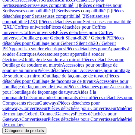
Sertisseuses
Sertisseuses compatibilité [1]
Pièces détachées pour
Sertisseuses compatibilité [1]
Sertisseuses compatibilité [2]
Pièces
détachées pour Sertisseuses compatibilité [2]
Sertisseuses
compatibilité [2XL]
Pièces détachées pour Sertisseuses compatibilité
[2XL]
Coffres universels
Pièces détachées pour Coffres
universels
Coffres universels
Pièces détachées pour Coffres
universels
Outillage pour Geberit Silent-db20 / Geberit PE
Pièces
détachées pour Outillage pour Geberit Silent-db20 / Geberit
PE
Appareils à souder électriques
Pièces détachées pour Appareils à
souder électriques
Accessoires pour appareils à souder
électriques
Outillage de soudure au mirroir
Pièces détachées pour
Outillage de soudure au mirroir
Accessoires pour outillage de
soudure au mirroir
Pièces détachées pour Accessoires pour outillage
de soudure au mirroir
Outillage de façonnage de tuyaux
Pièces
détachées pour Outillage de façonnage de tuyaux
Accessoires pour
l'outillage de façonnage de tuyaux
Pièces détachées pour Accessoires
pour l'outillage de façonnage de tuyaux
Aides à la
commande
Télécommandes
Composants réseau
Pièces détachées pour
Composants réseau
Gateways
Pièces détachées pour
Gateways
Convertisseur
Pièces détachées pour Convertisseur
Matériel
de montage
Geberit Connect
Gateways
Pièces détachées pour
Gateways
Convertisseur
Pièces détachées pour Convertisseur
Matériel
de montage
Catégories de produits