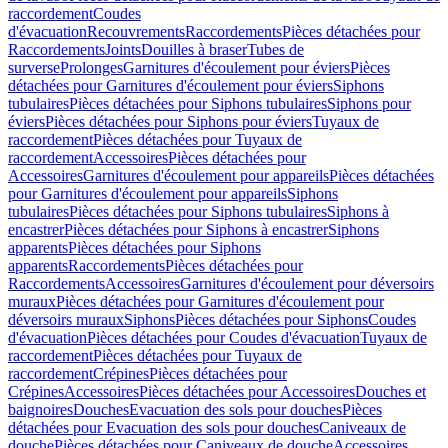
raccordement
Coudes
d'évacuation
Recouvrements
Raccordements
Pièces détachées pour
Raccordements
Joints
Douilles à braser
Tubes de
surverse
Prolonges
Garnitures d'écoulement pour éviers
Pièces
détachées pour Garnitures d'écoulement pour éviers
Siphons
tubulaires
Pièces détachées pour Siphons tubulaires
Siphons pour
éviers
Pièces détachées pour Siphons pour éviers
Tuyaux de
raccordement
Pièces détachées pour Tuyaux de
raccordement
Accessoires
Pièces détachées pour
Accessoires
Garnitures d'écoulement pour appareils
Pièces détachées
pour Garnitures d'écoulement pour appareils
Siphons
tubulaires
Pièces détachées pour Siphons tubulaires
Siphons à
encastrer
Pièces détachées pour Siphons à encastrer
Siphons
apparents
Pièces détachées pour Siphons
apparents
Raccordements
Pièces détachées pour
Raccordements
Accessoires
Garnitures d'écoulement pour déversoirs
muraux
Pièces détachées pour Garnitures d'écoulement pour
déversoirs muraux
Siphons
Pièces détachées pour Siphons
Coudes
d'évacuation
Pièces détachées pour Coudes d'évacuation
Tuyaux de
raccordement
Pièces détachées pour Tuyaux de
raccordement
Crépines
Pièces détachées pour
Crépines
Accessoires
Pièces détachées pour Accessoires
Douches et
baignoires
Douches
Evacuation des sols pour douches
Pièces
détachées pour Evacuation des sols pour douches
Caniveaux de
douche
Pièces détachées pour Caniveaux de douche
Accessoires