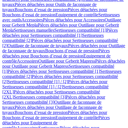
tuyaux
Pièces détachées pour Outils de façonnage de
tuyaux
Bouchons d’essai de pression
Pièces détachées pour
Bouchons d’essai de pression
Equipement de contrôle
Sertisseuses
avec outils
Accessoires
Pièces détachées pour Accessoires
Outillage
pour Geberit Mepla
Pièces détachées pour Outillage pour Geberit
Mepla
Sertisseuses manuelles
Sertisseuses compatibilité [1]
Pièces
détachées pour Sertisseuses compatibilité [1]
Sertisseuses
compatibilité [2]
Pièces détachées pour Sertisseuses compatibilité
[2]
Outillage de façonnage de tuyaux
Pièces détachées pour Outillage
de façonnage de tuyaux
Bouchons d’essai de pression
Pièces
détachées pour Bouchons d’essai de pression
Equipement de
contrôle
Accessoires
Outillage pour Geberit Mapress
Pièces détachées
pour Outillage pour Geberit Mapress
Sertisseuses compatibilité
[1]
Pièces détachées pour Sertisseuses compatibilité [1]
Sertisseuses
compatibilité [2]
Pièces détachées pour Sertisseuses compatibilité
[2]
Sertisseuses compatibilité [1] / [2]
Pièces détachées pour
Sertisseuses compatibilité [1] / [2]
Sertisseuses compatibilité
[2XL]
Pièces détachées pour Sertisseuses compatibilité
[2XL]
Sertisseuses compatibilité [3]
Pièces détachées pour
Sertisseuses compatibilité [3]
Outillage de façonnage de
tuyaux
Pièces détachées pour Outillage de façonnage de
tuyaux
Bouchons d’essai de pression
Pièces détachées pour
Bouchons d’essai de pression
Equipement de contrôle
Pièces
détachées pour Equipement de
contrôle
Accessoires
Sertisseuses
Pièces détachées pour