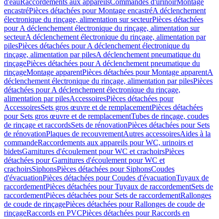
d'eau
Raccordements aux appareils
Commandes d'urinoir
Montage
encastré
Pièces détachées pour Montage encastré
A déclenchement
électronique du rinçage, alimentation sur secteur
Pièces détachées
pour A déclenchement électronique du rinçage, alimentation sur
secteur
A déclenchement électronique du rinçage, alimentation par
piles
Pièces détachées pour A déclenchement électronique du
rinçage, alimentation par piles
A déclenchement pneumatique du
rinçage
Pièces détachées pour A déclenchement pneumatique du
rinçage
Montage apparent
Pièces détachées pour Montage apparent
A
déclenchement électronique du rinçage, alimentation par piles
Pièces
détachées pour A déclenchement électronique du rinçage,
alimentation par piles
Accessoires
Pièces détachées pour
Accessoires
Sets gros œuvre et de remplacement
Pièces détachées
pour Sets gros œuvre et de remplacement
Tubes de rinçage, coudes
de rinçage et raccords
Sets de rénovation
Pièces détachées pour Sets
de rénovation
Plaques de recouvrement
Autres accessoires
Aides à la
commande
Raccordements aux appareils pour WC, urinoirs et
bidets
Garnitures d'écoulement pour WC et crachoirs
Pièces
détachées pour Garnitures d'écoulement pour WC et
crachoirs
Siphons
Pièces détachées pour Siphons
Coudes
d'évacuation
Pièces détachées pour Coudes d'évacuation
Tuyaux de
raccordement
Pièces détachées pour Tuyaux de raccordement
Sets de
raccordement
Pièces détachées pour Sets de raccordement
Rallonges
de coude de rinçage
Pièces détachées pour Rallonges de coude de
rinçage
Raccords en PVC
Pièces détachées pour Raccords en