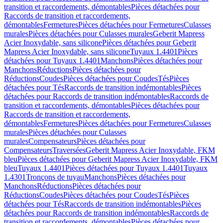
transition et raccordements, démontables
Pièces détachées pour
Raccords de transition et raccordements,
démontables
Fermetures
Pièces détachées pour Fermetures
Culasses
murales
Pièces détachées pour Culasses murales
Geberit Mapress
Acier Inoxydable, sans silicone
Pièces détachées pour Geberit
Mapress Acier Inoxydable, sans silicone
Tuyaux 1.4401
Pièces
détachées pour Tuyaux 1.4401
Manchons
Pièces détachées pour
Manchons
Réductions
Pièces détachées pour
Réductions
Coudes
Pièces détachées pour Coudes
Tés
Pièces
détachées pour Tés
Raccords de transition indémontables
Pièces
détachées pour Raccords de transition indémontables
Raccords de
transition et raccordements, démontables
Pièces détachées pour
Raccords de transition et raccordements,
démontables
Fermetures
Pièces détachées pour Fermetures
Culasses
murales
Pièces détachées pour Culasses
murales
Compensateurs
Pièces détachées pour
Compensateurs
Traversées
Geberit Mapress Acier Inoxydable, FKM
bleu
Pièces détachées pour Geberit Mapress Acier Inoxydable, FKM
bleu
Tuyaux 1.4401
Pièces détachées pour Tuyaux 1.4401
Tuyaux
1.4301
Tronçons de tuyau
Manchons
Pièces détachées pour
Manchons
Réductions
Pièces détachées pour
Réductions
Coudes
Pièces détachées pour Coudes
Tés
Pièces
détachées pour Tés
Raccords de transition indémontables
Pièces
détachées pour Raccords de transition indémontables
Raccords de
transition et raccordements, démontables
Pièces détachées pour