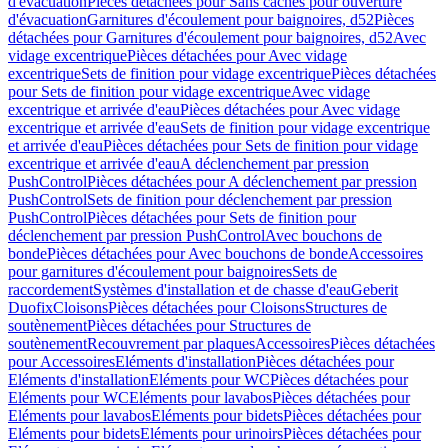
d'évacuation
Pièces détachées pour Sans caches pour ouverture
d'évacuation
Garnitures d'écoulement pour baignoires, d52
Pièces
détachées pour Garnitures d'écoulement pour baignoires, d52
Avec
vidage excentrique
Pièces détachées pour Avec vidage
excentrique
Sets de finition pour vidage excentrique
Pièces détachées
pour Sets de finition pour vidage excentrique
Avec vidage
excentrique et arrivée d'eau
Pièces détachées pour Avec vidage
excentrique et arrivée d'eau
Sets de finition pour vidage excentrique
et arrivée d'eau
Pièces détachées pour Sets de finition pour vidage
excentrique et arrivée d'eau
A déclenchement par pression
PushControl
Pièces détachées pour A déclenchement par pression
PushControl
Sets de finition pour déclenchement par pression
PushControl
Pièces détachées pour Sets de finition pour
déclenchement par pression PushControl
Avec bouchons de
bonde
Pièces détachées pour Avec bouchons de bonde
Accessoires
pour garnitures d'écoulement pour baignoires
Sets de
raccordement
Systèmes d'installation et de chasse d'eau
Geberit
Duofix
Cloisons
Pièces détachées pour Cloisons
Structures de
soutènement
Pièces détachées pour Structures de
soutènement
Recouvrement par plaques
Accessoires
Pièces détachées
pour Accessoires
Eléments d'installation
Pièces détachées pour
Eléments d'installation
Eléments pour WC
Pièces détachées pour
Eléments pour WC
Eléments pour lavabos
Pièces détachées pour
Eléments pour lavabos
Eléments pour bidets
Pièces détachées pour
Eléments pour bidets
Eléments pour urinoirs
Pièces détachées pour