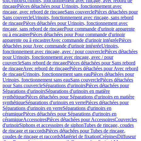
sol
Urinoirs
Urinoirs, fonctionnement avec rinçage, avec rebord de
rinçage
Pièces détachées pour Urinoirs, fonctionnement avec
rinçage, avec rebord de rinçage
Sans couvercle
Pièces détachées pour
Sans couvercle
Urinoirs, fonctionnement avec rinçage, sans rebord
de rinçage
Pièces détachées pour Urinoirs, fonctionnement avec
rinçage, sans rebord de rinçage
Pour commande d'urinoir apparente
ou à encastrer
Pièces détachées pour Pour commande d'urinoir
apparente ou à encastrer
Avec commande d'urinoir intégrée
Pièces
détachées pour Avec commande d'urinoir intégrée
Urinoirs,
fonctionnement avec rinçage, avec / pour couvercle
Pièces détachées
pour Urinoirs, fonctionnement avec rinçage, avec / pour
couvercle
Sans rebord de rinçage
Pièces détachées pour Sans rebord
de rinçage
Avec rebord de rinçage
Pièces détachées pour Avec rebord
de rinçage
Urinoirs, fonctionnement sans eau
Pièces détachées pour
Urinoirs, fonctionnement sans eau
Sans couvercle
Pièces détachées
pour Sans couvercle
Séparations d'urinoirs
Pièces détachées pour
Séparations d'urinoirs
Séparations d'urinoirs en matière
synthétique
Pièces détachées pour Séparations d'urinoirs en matière
synthétique
Séparations d'urinoirs en verre
Pièces détachées pour
Séparations d'urinoirs en verre
Séparations d'urinoirs en
céramique
Pièces détachées pour Séparations d'urinoirs en
céramique
Accessoires
Pièces détachées pour Accessoires
Couvercles
d'urinoir
Siphons et accessoires de siphon
Tubes de rinçage, coudes
de rinçage et raccords
Pièces détachées pour Tubes de rinçage,
coudes de rinçage et raccords
Matériel de fixation
Crépines
Diffuseur