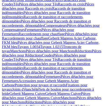
Coudes
Tés
Pièces détachées pour Tés
Raccords en croix
Pièces
détachées pour Raccords en croix
Raccords de transition
indémontables
Pièces détachées pour Raccords de transition
indémontables
Raccords de transition et raccordements,
démontables
Pièces détachées pour Raccords de transition et
raccordements, démontables
Compensateurs
Pièces détachées pour
Compensateurs
Fermetures
Pièces détachées pour
Fermetures
Raccordements pour chauffage
Pièces détachées pour
Raccordements pour chauffage
Geberit Mapress Acier Carbone,
FKM bleu
Pièces détachées pour Geberit Mapress Acier Carbone,
FKM bleu
Tuyaux 1.0034
Tuyaux 1.0215
Tronçons de
tuyau
Manchons
Pièces détachées pour Manchons
Réductions
Pièces
détachées pour Réductions
Coudes
Pièces détachées pour
Coudes
Tés
Pièces détachées pour Tés
Raccords de transition
indémontables
Pièces détachées pour Raccords de transition
indémontables
Raccords de transition et raccordements,
démontables
Pièces détachées pour Raccords de transition et
raccordements, démontables
Fermetures
Pièces détachées pour
Fermetures
Accessoires pour Geberit Mapress Acier
Carbone
Protection pour tuyaux et raccords
Fixations pour
tuyaux
Joints d'étanchéité
Sets de boulon pour raccordements à
bride
Geberit Mapress Cuivre
Geberit Mapress Cuivre
Pièces
détachées pour Geberit Mapress Cuivre
Manchons
Pièces détachées
pour Manchons
Réductions
Pièces détachées pour