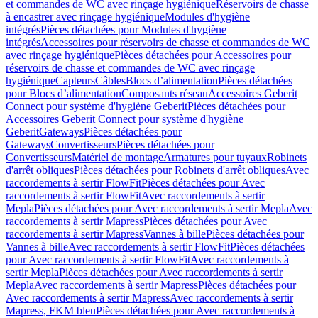
et commandes de WC avec rinçage hygiénique
Réservoirs de chasse
à encastrer avec rinçage hygiénique
Modules d'hygiène
intégrés
Pièces détachées pour Modules d'hygiène
intégrés
Accessoires pour réservoirs de chasse et commandes de WC
avec rinçage hygiénique
Pièces détachées pour Accessoires pour
réservoirs de chasse et commandes de WC avec rinçage
hygiénique
Capteurs
Câbles
Blocs d’alimentation
Pièces détachées
pour Blocs d’alimentation
Composants réseau
Accessoires Geberit
Connect pour système d'hygiène Geberit
Pièces détachées pour
Accessoires Geberit Connect pour système d'hygiène
Geberit
Gateways
Pièces détachées pour
Gateways
Convertisseurs
Pièces détachées pour
Convertisseurs
Matériel de montage
Armatures pour tuyaux
Robinets
d'arrêt obliques
Pièces détachées pour Robinets d'arrêt obliques
Avec
raccordements à sertir FlowFit
Pièces détachées pour Avec
raccordements à sertir FlowFit
Avec raccordements à sertir
Mepla
Pièces détachées pour Avec raccordements à sertir Mepla
Avec
raccordements à sertir Mapress
Pièces détachées pour Avec
raccordements à sertir Mapress
Vannes à bille
Pièces détachées pour
Vannes à bille
Avec raccordements à sertir FlowFit
Pièces détachées
pour Avec raccordements à sertir FlowFit
Avec raccordements à
sertir Mepla
Pièces détachées pour Avec raccordements à sertir
Mepla
Avec raccordements à sertir Mapress
Pièces détachées pour
Avec raccordements à sertir Mapress
Avec raccordements à sertir
Mapress, FKM bleu
Pièces détachées pour Avec raccordements à