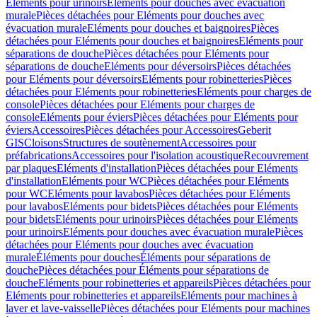
Eléments pour urinoirs
Eléments pour douches avec évacuation
murale
Pièces détachées pour Eléments pour douches avec
évacuation murale
Eléments pour douches et baignoires
Pièces
détachées pour Eléments pour douches et baignoires
Eléments pour
séparations de douche
Pièces détachées pour Eléments pour
séparations de douche
Eléments pour déversoirs
Pièces détachées
pour Eléments pour déversoirs
Eléments pour robinetteries
Pièces
détachées pour Eléments pour robinetteries
Eléments pour charges de
console
Pièces détachées pour Eléments pour charges de
console
Eléments pour éviers
Pièces détachées pour Eléments pour
éviers
Accessoires
Pièces détachées pour Accessoires
Geberit
GIS
Cloisons
Structures de soutènement
Accessoires pour
préfabrications
Accessoires pour l'isolation acoustique
Recouvrement
par plaques
Eléments d'installation
Pièces détachées pour Eléments
d'installation
Eléments pour WC
Pièces détachées pour Eléments
pour WC
Eléments pour lavabos
Pièces détachées pour Eléments
pour lavabos
Eléments pour bidets
Pièces détachées pour Eléments
pour bidets
Eléments pour urinoirs
Pièces détachées pour Eléments
pour urinoirs
Eléments pour douches avec évacuation murale
Pièces
détachées pour Eléments pour douches avec évacuation
murale
Éléments pour douches
Éléments pour séparations de
douche
Pièces détachées pour Éléments pour séparations de
douche
Eléments pour robinetteries et appareils
Pièces détachées pour
Eléments pour robinetteries et appareils
Eléments pour machines à
laver et lave-vaisselle
Pièces détachées pour Eléments pour machines