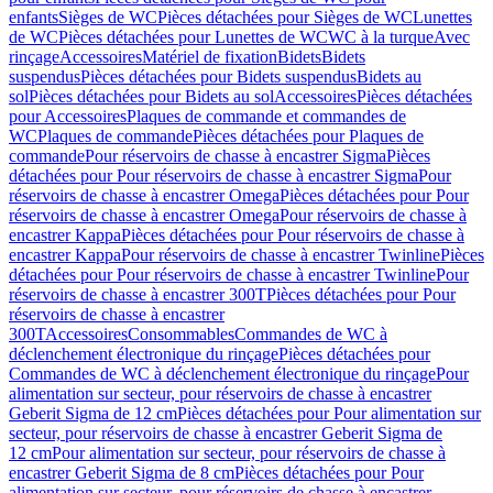
enfants
Sièges de WC
Pièces détachées pour Sièges de WC
Lunettes
de WC
Pièces détachées pour Lunettes de WC
WC à la turque
Avec
rinçage
Accessoires
Matériel de fixation
Bidets
Bidets
suspendus
Pièces détachées pour Bidets suspendus
Bidets au
sol
Pièces détachées pour Bidets au sol
Accessoires
Pièces détachées
pour Accessoires
Plaques de commande et commandes de
WC
Plaques de commande
Pièces détachées pour Plaques de
commande
Pour réservoirs de chasse à encastrer Sigma
Pièces
détachées pour Pour réservoirs de chasse à encastrer Sigma
Pour
réservoirs de chasse à encastrer Omega
Pièces détachées pour Pour
réservoirs de chasse à encastrer Omega
Pour réservoirs de chasse à
encastrer Kappa
Pièces détachées pour Pour réservoirs de chasse à
encastrer Kappa
Pour réservoirs de chasse à encastrer Twinline
Pièces
détachées pour Pour réservoirs de chasse à encastrer Twinline
Pour
réservoirs de chasse à encastrer 300T
Pièces détachées pour Pour
réservoirs de chasse à encastrer
300T
Accessoires
Consommables
Commandes de WC à
déclenchement électronique du rinçage
Pièces détachées pour
Commandes de WC à déclenchement électronique du rinçage
Pour
alimentation sur secteur, pour réservoirs de chasse à encastrer
Geberit Sigma de 12 cm
Pièces détachées pour Pour alimentation sur
secteur, pour réservoirs de chasse à encastrer Geberit Sigma de
12 cm
Pour alimentation sur secteur, pour réservoirs de chasse à
encastrer Geberit Sigma de 8 cm
Pièces détachées pour Pour
alimentation sur secteur, pour réservoirs de chasse à encastrer