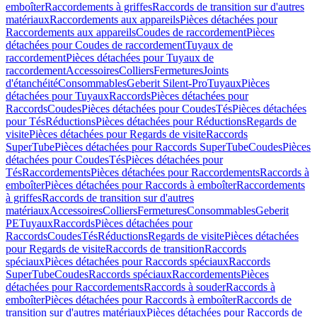
emboîter
Raccordements à griffes
Raccords de transition sur d'autres
matériaux
Raccordements aux appareils
Pièces détachées pour
Raccordements aux appareils
Coudes de raccordement
Pièces
détachées pour Coudes de raccordement
Tuyaux de
raccordement
Pièces détachées pour Tuyaux de
raccordement
Accessoires
Colliers
Fermetures
Joints
d'étanchéité
Consommables
Geberit Silent-Pro
Tuyaux
Pièces
détachées pour Tuyaux
Raccords
Pièces détachées pour
Raccords
Coudes
Pièces détachées pour Coudes
Tés
Pièces détachées
pour Tés
Réductions
Pièces détachées pour Réductions
Regards de
visite
Pièces détachées pour Regards de visite
Raccords
SuperTube
Pièces détachées pour Raccords SuperTube
Coudes
Pièces
détachées pour Coudes
Tés
Pièces détachées pour
Tés
Raccordements
Pièces détachées pour Raccordements
Raccords à
emboîter
Pièces détachées pour Raccords à emboîter
Raccordements
à griffes
Raccords de transition sur d'autres
matériaux
Accessoires
Colliers
Fermetures
Consommables
Geberit
PE
Tuyaux
Raccords
Pièces détachées pour
Raccords
Coudes
Tés
Réductions
Regards de visite
Pièces détachées
pour Regards de visite
Raccords de transition
Raccords
spéciaux
Pièces détachées pour Raccords spéciaux
Raccords
SuperTube
Coudes
Raccords spéciaux
Raccordements
Pièces
détachées pour Raccordements
Raccords à souder
Raccords à
emboîter
Pièces détachées pour Raccords à emboîter
Raccords de
transition sur d'autres matériaux
Pièces détachées pour Raccords de