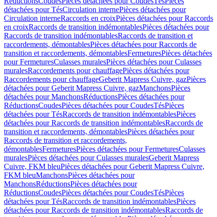
Réductions
Coudes
Pièces détachées pour Coudes
Tés
Pièces
détachées pour Tés
Circulation interne
Pièces détachées pour
Circulation interne
Raccords en croix
Pièces détachées pour Raccords
en croix
Raccords de transition indémontables
Pièces détachées pour
Raccords de transition indémontables
Raccords de transition et
raccordements, démontables
Pièces détachées pour Raccords de
transition et raccordements, démontables
Fermetures
Pièces détachées
pour Fermetures
Culasses murales
Pièces détachées pour Culasses
murales
Raccordements pour chauffage
Pièces détachées pour
Raccordements pour chauffage
Geberit Mapress Cuivre, gaz
Pièces
détachées pour Geberit Mapress Cuivre, gaz
Manchons
Pièces
détachées pour Manchons
Réductions
Pièces détachées pour
Réductions
Coudes
Pièces détachées pour Coudes
Tés
Pièces
détachées pour Tés
Raccords de transition indémontables
Pièces
détachées pour Raccords de transition indémontables
Raccords de
transition et raccordements, démontables
Pièces détachées pour
Raccords de transition et raccordements,
démontables
Fermetures
Pièces détachées pour Fermetures
Culasses
murales
Pièces détachées pour Culasses murales
Geberit Mapress
Cuivre, FKM bleu
Pièces détachées pour Geberit Mapress Cuivre,
FKM bleu
Manchons
Pièces détachées pour
Manchons
Réductions
Pièces détachées pour
Réductions
Coudes
Pièces détachées pour Coudes
Tés
Pièces
détachées pour Tés
Raccords de transition indémontables
Pièces
détachées pour Raccords de transition indémontables
Raccords de