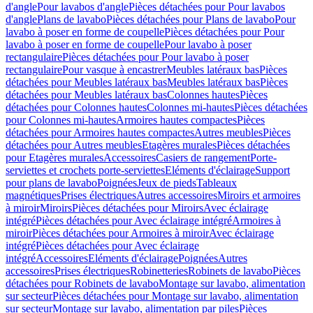
d'angle
Pour lavabos d'angle
Pièces détachées pour Pour lavabos
d'angle
Plans de lavabo
Pièces détachées pour Plans de lavabo
Pour
lavabo à poser en forme de coupelle
Pièces détachées pour Pour
lavabo à poser en forme de coupelle
Pour lavabo à poser
rectangulaire
Pièces détachées pour Pour lavabo à poser
rectangulaire
Pour vasque à encastrer
Meubles latéraux bas
Pièces
détachées pour Meubles latéraux bas
Meubles latéraux bas
Pièces
détachées pour Meubles latéraux bas
Colonnes hautes
Pièces
détachées pour Colonnes hautes
Colonnes mi-hautes
Pièces détachées
pour Colonnes mi-hautes
Armoires hautes compactes
Pièces
détachées pour Armoires hautes compactes
Autres meubles
Pièces
détachées pour Autres meubles
Etagères murales
Pièces détachées
pour Etagères murales
Accessoires
Casiers de rangement
Porte-
serviettes et crochets porte-serviettes
Eléments d'éclairage
Support
pour plans de lavabo
Poignées
Jeux de pieds
Tableaux
magnétiques
Prises électriques
Autres accessoires
Miroirs et armoires
à miroir
Miroirs
Pièces détachées pour Miroirs
Avec éclairage
intégré
Pièces détachées pour Avec éclairage intégré
Armoires à
miroir
Pièces détachées pour Armoires à miroir
Avec éclairage
intégré
Pièces détachées pour Avec éclairage
intégré
Accessoires
Eléments d'éclairage
Poignées
Autres
accessoires
Prises électriques
Robinetteries
Robinets de lavabo
Pièces
détachées pour Robinets de lavabo
Montage sur lavabo, alimentation
sur secteur
Pièces détachées pour Montage sur lavabo, alimentation
sur secteur
Montage sur lavabo, alimentation par piles
Pièces