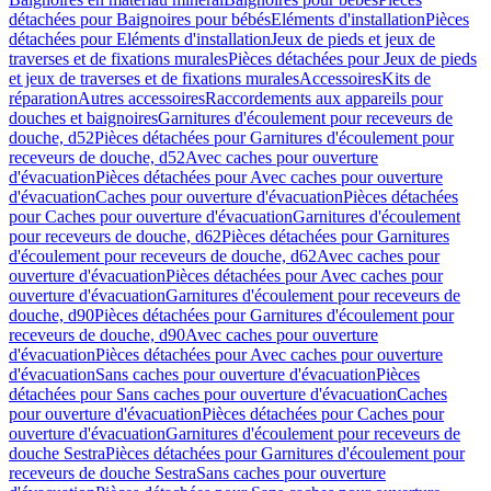
détachées pour Baignoires pour bébés
Eléments d'installation
Pièces
détachées pour Eléments d'installation
Jeux de pieds et jeux de
traverses et de fixations murales
Pièces détachées pour Jeux de pieds
et jeux de traverses et de fixations murales
Accessoires
Kits de
réparation
Autres accessoires
Raccordements aux appareils pour
douches et baignoires
Garnitures d'écoulement pour receveurs de
douche, d52
Pièces détachées pour Garnitures d'écoulement pour
receveurs de douche, d52
Avec caches pour ouverture
d'évacuation
Pièces détachées pour Avec caches pour ouverture
d'évacuation
Caches pour ouverture d'évacuation
Pièces détachées
pour Caches pour ouverture d'évacuation
Garnitures d'écoulement
pour receveurs de douche, d62
Pièces détachées pour Garnitures
d'écoulement pour receveurs de douche, d62
Avec caches pour
ouverture d'évacuation
Pièces détachées pour Avec caches pour
ouverture d'évacuation
Garnitures d'écoulement pour receveurs de
douche, d90
Pièces détachées pour Garnitures d'écoulement pour
receveurs de douche, d90
Avec caches pour ouverture
d'évacuation
Pièces détachées pour Avec caches pour ouverture
d'évacuation
Sans caches pour ouverture d'évacuation
Pièces
détachées pour Sans caches pour ouverture d'évacuation
Caches
pour ouverture d'évacuation
Pièces détachées pour Caches pour
ouverture d'évacuation
Garnitures d'écoulement pour receveurs de
douche Sestra
Pièces détachées pour Garnitures d'écoulement pour
receveurs de douche Sestra
Sans caches pour ouverture