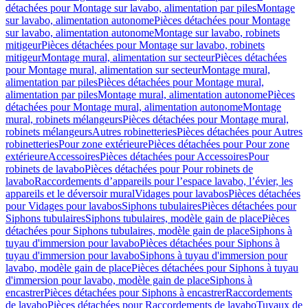
détachées pour Montage sur lavabo, alimentation par piles
Montage
sur lavabo, alimentation autonome
Pièces détachées pour Montage
sur lavabo, alimentation autonome
Montage sur lavabo, robinets
mitigeur
Pièces détachées pour Montage sur lavabo, robinets
mitigeur
Montage mural, alimentation sur secteur
Pièces détachées
pour Montage mural, alimentation sur secteur
Montage mural,
alimentation par piles
Pièces détachées pour Montage mural,
alimentation par piles
Montage mural, alimentation autonome
Pièces
détachées pour Montage mural, alimentation autonome
Montage
mural, robinets mélangeurs
Pièces détachées pour Montage mural,
robinets mélangeurs
Autres robinetteries
Pièces détachées pour Autres
robinetteries
Pour zone extérieure
Pièces détachées pour Pour zone
extérieure
Accessoires
Pièces détachées pour Accessoires
Pour
robinets de lavabo
Pièces détachées pour Pour robinets de
lavabo
Raccordements d’appareils pour l’espace lavabo, l’évier, les
appareils et le déversoir mural
Vidages pour lavabos
Pièces détachées
pour Vidages pour lavabos
Siphons tubulaires
Pièces détachées pour
Siphons tubulaires
Siphons tubulaires, modèle gain de place
Pièces
détachées pour Siphons tubulaires, modèle gain de place
Siphons à
tuyau d'immersion pour lavabo
Pièces détachées pour Siphons à
tuyau d'immersion pour lavabo
Siphons à tuyau d'immersion pour
lavabo, modèle gain de place
Pièces détachées pour Siphons à tuyau
d'immersion pour lavabo, modèle gain de place
Siphons à
encastrer
Pièces détachées pour Siphons à encastrer
Raccordements
de lavabo
Pièces détachées pour Raccordements de lavabo
Tuyaux de