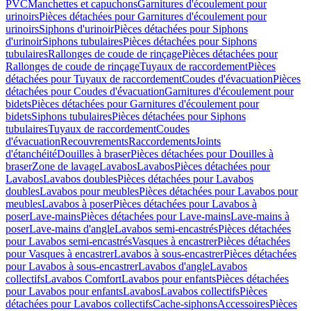
PVC
Manchettes et capuchons
Garnitures d'écoulement pour
urinoirs
Pièces détachées pour Garnitures d'écoulement pour
urinoirs
Siphons d'urinoir
Pièces détachées pour Siphons
d'urinoir
Siphons tubulaires
Pièces détachées pour Siphons
tubulaires
Rallonges de coude de rinçage
Pièces détachées pour
Rallonges de coude de rinçage
Tuyaux de raccordement
Pièces
détachées pour Tuyaux de raccordement
Coudes d'évacuation
Pièces
détachées pour Coudes d'évacuation
Garnitures d'écoulement pour
bidets
Pièces détachées pour Garnitures d'écoulement pour
bidets
Siphons tubulaires
Pièces détachées pour Siphons
tubulaires
Tuyaux de raccordement
Coudes
d'évacuation
Recouvrements
Raccordements
Joints
d'étanchéité
Douilles à braser
Pièces détachées pour Douilles à
braser
Zone de lavage
Lavabos
Lavabos
Pièces détachées pour
Lavabos
Lavabos doubles
Pièces détachées pour Lavabos
doubles
Lavabos pour meubles
Pièces détachées pour Lavabos pour
meubles
Lavabos à poser
Pièces détachées pour Lavabos à
poser
Lave-mains
Pièces détachées pour Lave-mains
Lave-mains à
poser
Lave-mains d'angle
Lavabos semi-encastrés
Pièces détachées
pour Lavabos semi-encastrés
Vasques à encastrer
Pièces détachées
pour Vasques à encastrer
Lavabos à sous-encastrer
Pièces détachées
pour Lavabos à sous-encastrer
Lavabos d'angle
Lavabos
collectifs
Lavabos Comfort
Lavabos pour enfants
Pièces détachées
pour Lavabos pour enfants
Lavabos
Lavabos collectifs
Pièces
détachées pour Lavabos collectifs
Cache-siphons
Accessoires
Pièces