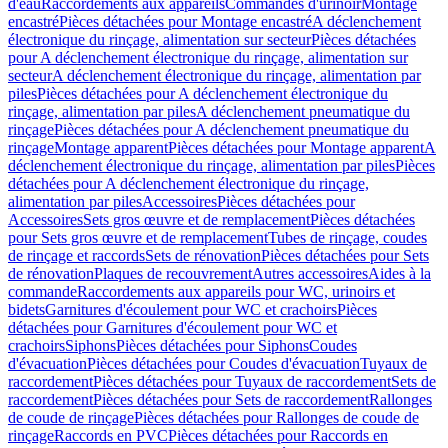
d'eau
Raccordements aux appareils
Commandes d'urinoir
Montage
encastré
Pièces détachées pour Montage encastré
A déclenchement
électronique du rinçage, alimentation sur secteur
Pièces détachées
pour A déclenchement électronique du rinçage, alimentation sur
secteur
A déclenchement électronique du rinçage, alimentation par
piles
Pièces détachées pour A déclenchement électronique du
rinçage, alimentation par piles
A déclenchement pneumatique du
rinçage
Pièces détachées pour A déclenchement pneumatique du
rinçage
Montage apparent
Pièces détachées pour Montage apparent
A
déclenchement électronique du rinçage, alimentation par piles
Pièces
détachées pour A déclenchement électronique du rinçage,
alimentation par piles
Accessoires
Pièces détachées pour
Accessoires
Sets gros œuvre et de remplacement
Pièces détachées
pour Sets gros œuvre et de remplacement
Tubes de rinçage, coudes
de rinçage et raccords
Sets de rénovation
Pièces détachées pour Sets
de rénovation
Plaques de recouvrement
Autres accessoires
Aides à la
commande
Raccordements aux appareils pour WC, urinoirs et
bidets
Garnitures d'écoulement pour WC et crachoirs
Pièces
détachées pour Garnitures d'écoulement pour WC et
crachoirs
Siphons
Pièces détachées pour Siphons
Coudes
d'évacuation
Pièces détachées pour Coudes d'évacuation
Tuyaux de
raccordement
Pièces détachées pour Tuyaux de raccordement
Sets de
raccordement
Pièces détachées pour Sets de raccordement
Rallonges
de coude de rinçage
Pièces détachées pour Rallonges de coude de
rinçage
Raccords en PVC
Pièces détachées pour Raccords en