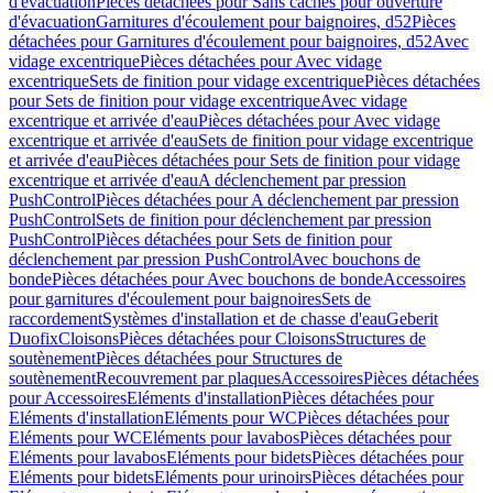
d'évacuation
Pièces détachées pour Sans caches pour ouverture
d'évacuation
Garnitures d'écoulement pour baignoires, d52
Pièces
détachées pour Garnitures d'écoulement pour baignoires, d52
Avec
vidage excentrique
Pièces détachées pour Avec vidage
excentrique
Sets de finition pour vidage excentrique
Pièces détachées
pour Sets de finition pour vidage excentrique
Avec vidage
excentrique et arrivée d'eau
Pièces détachées pour Avec vidage
excentrique et arrivée d'eau
Sets de finition pour vidage excentrique
et arrivée d'eau
Pièces détachées pour Sets de finition pour vidage
excentrique et arrivée d'eau
A déclenchement par pression
PushControl
Pièces détachées pour A déclenchement par pression
PushControl
Sets de finition pour déclenchement par pression
PushControl
Pièces détachées pour Sets de finition pour
déclenchement par pression PushControl
Avec bouchons de
bonde
Pièces détachées pour Avec bouchons de bonde
Accessoires
pour garnitures d'écoulement pour baignoires
Sets de
raccordement
Systèmes d'installation et de chasse d'eau
Geberit
Duofix
Cloisons
Pièces détachées pour Cloisons
Structures de
soutènement
Pièces détachées pour Structures de
soutènement
Recouvrement par plaques
Accessoires
Pièces détachées
pour Accessoires
Eléments d'installation
Pièces détachées pour
Eléments d'installation
Eléments pour WC
Pièces détachées pour
Eléments pour WC
Eléments pour lavabos
Pièces détachées pour
Eléments pour lavabos
Eléments pour bidets
Pièces détachées pour
Eléments pour bidets
Eléments pour urinoirs
Pièces détachées pour