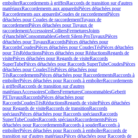
emboîter
Raccordements à griffes
Raccords de transition sur d'autres
matériaux
Raccordements aux appareils
Pièces détachées pour
Raccordements aux appareils
Coudes de raccordement
Pièces
détachées pour Coudes de raccordement
Tuyaux de
raccordement
Pièces détachées pour Tuyaux de
raccordement
Accessoires
Colliers
Fermetures
Joints
d'étanchéité
Consommables
Geberit Silent-Pro
Tuyaux
Pièces
détachées pour Tuyaux
Raccords
Pièces détachées pour
Raccords
Coudes
Pièces détachées pour Coudes
Tés
Pièces détachées
pour Tés
Réductions
Pièces détachées pour Réductions
Regards de
visite
Pièces détachées pour Regards de visite
Raccords
SuperTube
Pièces détachées pour Raccords SuperTube
Coudes
Pièces
détachées pour Coudes
Tés
Pièces détachées pour
Tés
Raccordements
Pièces détachées pour Raccordements
Raccords à
emboîter
Pièces détachées pour Raccords à emboîter
Raccordements
à griffes
Raccords de transition sur d'autres
matériaux
Accessoires
Colliers
Fermetures
Consommables
Geberit
PE
Tuyaux
Raccords
Pièces détachées pour
Raccords
Coudes
Tés
Réductions
Regards de visite
Pièces détachées
pour Regards de visite
Raccords de transition
Raccords
spéciaux
Pièces détachées pour Raccords spéciaux
Raccords
SuperTube
Coudes
Raccords spéciaux
Raccordements
Pièces
détachées pour Raccordements
Raccords à souder
Raccords à
emboîter
Pièces détachées pour Raccords à emboîter
Raccords de
transition sur d'autres matériaux
Pièces détachées pour Raccords de