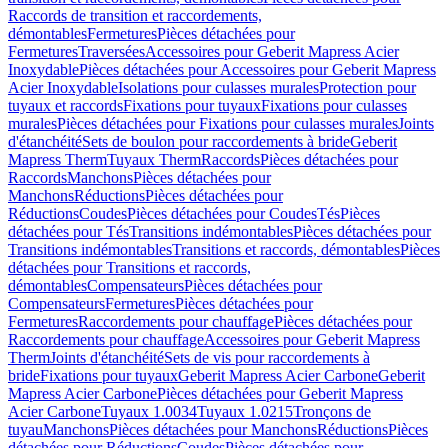
Raccords de transition et raccordements,
démontables
Fermetures
Pièces détachées pour
Fermetures
Traversées
Accessoires pour Geberit Mapress Acier
Inoxydable
Pièces détachées pour Accessoires pour Geberit Mapress
Acier Inoxydable
Isolations pour culasses murales
Protection pour
tuyaux et raccords
Fixations pour tuyaux
Fixations pour culasses
murales
Pièces détachées pour Fixations pour culasses murales
Joints
d'étanchéité
Sets de boulon pour raccordements à bride
Geberit
Mapress Therm
Tuyaux Therm
Raccords
Pièces détachées pour
Raccords
Manchons
Pièces détachées pour
Manchons
Réductions
Pièces détachées pour
Réductions
Coudes
Pièces détachées pour Coudes
Tés
Pièces
détachées pour Tés
Transitions indémontables
Pièces détachées pour
Transitions indémontables
Transitions et raccords, démontables
Pièces
détachées pour Transitions et raccords,
démontables
Compensateurs
Pièces détachées pour
Compensateurs
Fermetures
Pièces détachées pour
Fermetures
Raccordements pour chauffage
Pièces détachées pour
Raccordements pour chauffage
Accessoires pour Geberit Mapress
Therm
Joints d'étanchéité
Sets de vis pour raccordements à
bride
Fixations pour tuyaux
Geberit Mapress Acier Carbone
Geberit
Mapress Acier Carbone
Pièces détachées pour Geberit Mapress
Acier Carbone
Tuyaux 1.0034
Tuyaux 1.0215
Tronçons de
tuyau
Manchons
Pièces détachées pour Manchons
Réductions
Pièces
détachées pour Réductions
Coudes
Pièces détachées pour