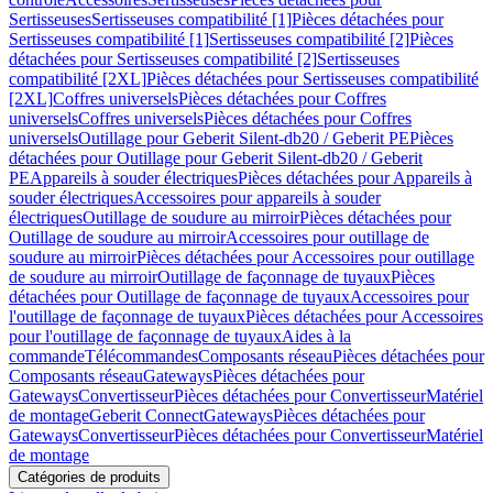
Sertisseuses
Sertisseuses compatibilité [1]
Pièces détachées pour
Sertisseuses compatibilité [1]
Sertisseuses compatibilité [2]
Pièces
détachées pour Sertisseuses compatibilité [2]
Sertisseuses
compatibilité [2XL]
Pièces détachées pour Sertisseuses compatibilité
[2XL]
Coffres universels
Pièces détachées pour Coffres
universels
Coffres universels
Pièces détachées pour Coffres
universels
Outillage pour Geberit Silent-db20 / Geberit PE
Pièces
détachées pour Outillage pour Geberit Silent-db20 / Geberit
PE
Appareils à souder électriques
Pièces détachées pour Appareils à
souder électriques
Accessoires pour appareils à souder
électriques
Outillage de soudure au mirroir
Pièces détachées pour
Outillage de soudure au mirroir
Accessoires pour outillage de
soudure au mirroir
Pièces détachées pour Accessoires pour outillage
de soudure au mirroir
Outillage de façonnage de tuyaux
Pièces
détachées pour Outillage de façonnage de tuyaux
Accessoires pour
l'outillage de façonnage de tuyaux
Pièces détachées pour Accessoires
pour l'outillage de façonnage de tuyaux
Aides à la
commande
Télécommandes
Composants réseau
Pièces détachées pour
Composants réseau
Gateways
Pièces détachées pour
Gateways
Convertisseur
Pièces détachées pour Convertisseur
Matériel
de montage
Geberit Connect
Gateways
Pièces détachées pour
Gateways
Convertisseur
Pièces détachées pour Convertisseur
Matériel
de montage
Catégories de produits