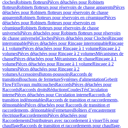
cloches
Robinets flotteurs
Pièces détachées pour Robinets
flotteurs
Robinets flotteurs pour réservoirs de chasse apparents
Pièces
détachées pour Robinets flotteurs pour réservoirs de chasse
apparents
Robinets flotteurs pour réservoirs en céramique
Pièces
détachées pour Robinets flotteurs pour réservoirs en
céramique
Robinets flotteurs pour réservoirs de chasse
universels
Pièces détachées pour Robinets flotteurs pour réservoirs
de chasse universels
Cloches
Pièces détachées pour Cloches
Rinçage
interrompable
Pièces détachées pour Rinçage interrompable
Rinçage
à 1 volume
Pièces détachées pour Rinçage à 1 volume
Rinçage à 2
volumes
Pièces détachées pour Rinçage à 2 volumes
Mécanismes de
chasse
Pièces détachées pour Mécanismes de chasse
Rinçage à 1
volume
Pièces détachées pour Rinçage à 1 volume
Rinçage à 2
volumes
Pièces détachées pour Rinçage à 2
volumes
Accessoires
Butons-poussoirs
Raccords de
transition
Bouchons de fermeture
Systèmes d'alimentation
Geberit
FlowFit
Tuyaux multicouches
Raccords
Pièces détachées pour
Raccords
Raccords droits
Réductions
Coudes
Tés
Circulation
interne
Pièces détachées pour Circulation interne
Raccords de
transition indémontables
Raccords de transition et raccordements,
démontables
Pièces détachées pour Raccords de transition et
raccordements, démontables
Fermetures
Boîtiers d’encastrement
électrique
Raccordements
Pièces détachées pour
Raccordements
Distributeurs avec raccordement à visser
Tés pour
chauffage
Raccords de transition et raccordements pour chauffage,