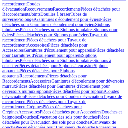
raccordement
Coudes
d'évacuation
Recouvrements
Raccordements
Pièces détachées pour
Raccordements
Joints
Douilles à braser
Tubes de
surverse
Prolonges
Garnitures d'écoulement pour éviers
Pièces
détachées pour Garnitures d'écoulement pour éviers
Siphons
tubulaires
Pièces détachées pour Siphons tubulaires
Siphons pour
éviers
Pièces détachées pour Siphons pour éviers
Tuyaux de
raccordement
Pièces détachées pour Tuyaux de
raccordement
Accessoires
Pièces détachées pour
Accessoires
Garnitures d'écoulement pour appareils
Pièces détachées
pour Garnitures d'écoulement pour appareils
Siphons
tubulaires
Pièces détachées pour Siphons tubulaires
Siphons à
encastrer
Pièces détachées pour Siphons à encastrer
Siphons
apparents
Pièces détachées pour Siphons
apparents
Raccordements
Pièces détachées pour
Raccordements
Accessoires
Garnitures d'écoulement pour déversoirs
muraux
Pièces détachées pour Garnitures d'écoulement pour
déversoirs muraux
Siphons
Pièces détachées pour Siphons
Coudes
d'évacuation
Pièces détachées pour Coudes d'évacuation
Tuyaux de
raccordement
Pièces détachées pour Tuyaux de
raccordement
Crépines
Pièces détachées pour
Crépines
Accessoires
Pièces détachées pour Accessoires
Douches et
baignoires
Douches
Evacuation des sols pour douches
Pièces
détachées pour Evacuation des sols pour douches
Caniveaux de
douche
Pièces détachées pour Caniveaux de douche
Accessoires