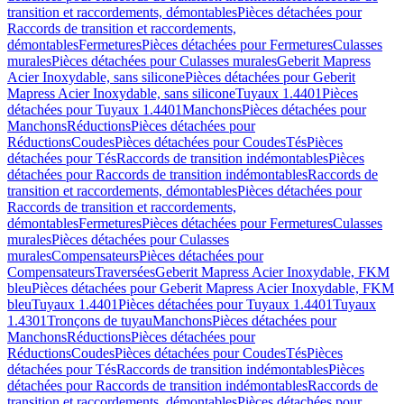
transition et raccordements, démontables
Pièces détachées pour
Raccords de transition et raccordements,
démontables
Fermetures
Pièces détachées pour Fermetures
Culasses
murales
Pièces détachées pour Culasses murales
Geberit Mapress
Acier Inoxydable, sans silicone
Pièces détachées pour Geberit
Mapress Acier Inoxydable, sans silicone
Tuyaux 1.4401
Pièces
détachées pour Tuyaux 1.4401
Manchons
Pièces détachées pour
Manchons
Réductions
Pièces détachées pour
Réductions
Coudes
Pièces détachées pour Coudes
Tés
Pièces
détachées pour Tés
Raccords de transition indémontables
Pièces
détachées pour Raccords de transition indémontables
Raccords de
transition et raccordements, démontables
Pièces détachées pour
Raccords de transition et raccordements,
démontables
Fermetures
Pièces détachées pour Fermetures
Culasses
murales
Pièces détachées pour Culasses
murales
Compensateurs
Pièces détachées pour
Compensateurs
Traversées
Geberit Mapress Acier Inoxydable, FKM
bleu
Pièces détachées pour Geberit Mapress Acier Inoxydable, FKM
bleu
Tuyaux 1.4401
Pièces détachées pour Tuyaux 1.4401
Tuyaux
1.4301
Tronçons de tuyau
Manchons
Pièces détachées pour
Manchons
Réductions
Pièces détachées pour
Réductions
Coudes
Pièces détachées pour Coudes
Tés
Pièces
détachées pour Tés
Raccords de transition indémontables
Pièces
détachées pour Raccords de transition indémontables
Raccords de
transition et raccordements, démontables
Pièces détachées pour