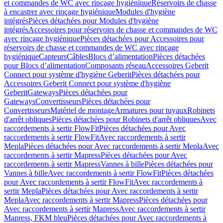
et commandes de WC avec rinçage hygiénique
Réservoirs de chasse
à encastrer avec rinçage hygiénique
Modules d'hygiène
intégrés
Pièces détachées pour Modules d'hygiène
intégrés
Accessoires pour réservoirs de chasse et commandes de WC
avec rinçage hygiénique
Pièces détachées pour Accessoires pour
réservoirs de chasse et commandes de WC avec rinçage
hygiénique
Capteurs
Câbles
Blocs d’alimentation
Pièces détachées
pour Blocs d’alimentation
Composants réseau
Accessoires Geberit
Connect pour système d'hygiène Geberit
Pièces détachées pour
Accessoires Geberit Connect pour système d'hygiène
Geberit
Gateways
Pièces détachées pour
Gateways
Convertisseurs
Pièces détachées pour
Convertisseurs
Matériel de montage
Armatures pour tuyaux
Robinets
d'arrêt obliques
Pièces détachées pour Robinets d'arrêt obliques
Avec
raccordements à sertir FlowFit
Pièces détachées pour Avec
raccordements à sertir FlowFit
Avec raccordements à sertir
Mepla
Pièces détachées pour Avec raccordements à sertir Mepla
Avec
raccordements à sertir Mapress
Pièces détachées pour Avec
raccordements à sertir Mapress
Vannes à bille
Pièces détachées pour
Vannes à bille
Avec raccordements à sertir FlowFit
Pièces détachées
pour Avec raccordements à sertir FlowFit
Avec raccordements à
sertir Mepla
Pièces détachées pour Avec raccordements à sertir
Mepla
Avec raccordements à sertir Mapress
Pièces détachées pour
Avec raccordements à sertir Mapress
Avec raccordements à sertir
Mapress, FKM bleu
Pièces détachées pour Avec raccordements à