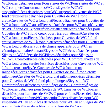
WC
Pièces détachées pour Pour sièges de WC
Pour sièges de WC et
WC complets
Consommables
WC et sièges de WC
WC
suspendus
Pièces détachées pour WC suspendus
Cuvettes de WC à
fond creux
Pièces détachées pour Cuvettes de WC à fond
creux
Cuvettes de WC à fond plat
Pièces détachées pour Cuvettes de
WC à fond plat
WC au sol
Pièces détachées pour WC au sol
Cuvettes
de WC à fond creux pour réservoir attenant
Pièces détachées pour
Cuvettes de WC à fond creux pour réservoir attenant
Cuvettes de
WC à fond creux
Pièces détachées pour Cuvettes de WC à fond
creux
Cuvettes de WC à fond plat
Pièces détachées pour Cuvettes de
WC à fond plat
Réservoirs de chasse apparents pour WC, en
céramique sanitaire
Attenant
Sièges de WC
Pièces détachées pour
Sièges de WC
Sièges de WC
Pièces détachées pour Sièges de
WC
WC Comfort
Pièces détachées pour WC Comfort
Cuvettes de
WC à fond creux surélevées
Pièces détachées pour Cuvettes de WC
à fond creux surélevées
Cuvettes de WC à fond creux
rallongées
Pièces détachées pour Cuvettes de WC à fond creux
rallongées
Cuvettes de WC à fond plat rallongées
Pièces détachées
pour Cuvettes de WC à fond plat rallongées
Sièges de WC
Comfort
Pièces détachées pour Sièges de WC Comfort
Sièges de
WC
Pièces détachées pour Sièges de WC
Lunettes de WC
Pièces
détachées pour Lunettes de WC
WC pour enfants
Pièces détachées
pour WC pour enfants
WC suspendus
Pièces détachées pour WC
suspendus
WC au sol
Pièces détachées pour WC au sol
Sièges de WC
pour enfants
Pièces détachées pour Sièges de WC pour