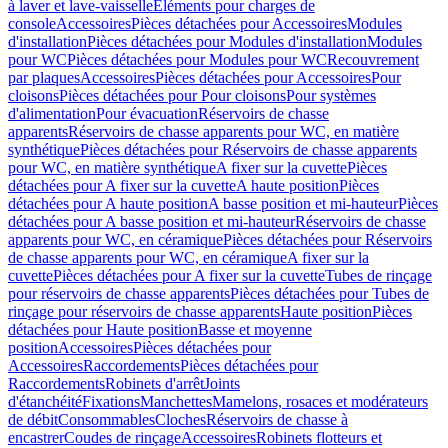
à laver et lave-vaisselle
Eléments pour charges de
console
Accessoires
Pièces détachées pour Accessoires
Modules
d'installation
Pièces détachées pour Modules d'installation
Modules
pour WC
Pièces détachées pour Modules pour WC
Recouvrement
par plaques
Accessoires
Pièces détachées pour Accessoires
Pour
cloisons
Pièces détachées pour Pour cloisons
Pour systèmes
d'alimentation
Pour évacuation
Réservoirs de chasse
apparents
Réservoirs de chasse apparents pour WC, en matière
synthétique
Pièces détachées pour Réservoirs de chasse apparents
pour WC, en matière synthétique
A fixer sur la cuvette
Pièces
détachées pour A fixer sur la cuvette
A haute position
Pièces
détachées pour A haute position
A basse position et mi-hauteur
Pièces
détachées pour A basse position et mi-hauteur
Réservoirs de chasse
apparents pour WC, en céramique
Pièces détachées pour Réservoirs
de chasse apparents pour WC, en céramique
A fixer sur la
cuvette
Pièces détachées pour A fixer sur la cuvette
Tubes de rinçage
pour réservoirs de chasse apparents
Pièces détachées pour Tubes de
rinçage pour réservoirs de chasse apparents
Haute position
Pièces
détachées pour Haute position
Basse et moyenne
position
Accessoires
Pièces détachées pour
Accessoires
Raccordements
Pièces détachées pour
Raccordements
Robinets d'arrêt
Joints
d'étanchéité
Fixations
Manchettes
Mamelons, rosaces et modérateurs
de débit
Consommables
Cloches
Réservoirs de chasse à
encastrer
Coudes de rinçage
Accessoires
Robinets flotteurs et