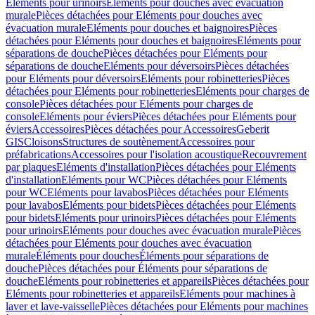
Eléments pour urinoirs
Eléments pour douches avec évacuation
murale
Pièces détachées pour Eléments pour douches avec
évacuation murale
Eléments pour douches et baignoires
Pièces
détachées pour Eléments pour douches et baignoires
Eléments pour
séparations de douche
Pièces détachées pour Eléments pour
séparations de douche
Eléments pour déversoirs
Pièces détachées
pour Eléments pour déversoirs
Eléments pour robinetteries
Pièces
détachées pour Eléments pour robinetteries
Eléments pour charges de
console
Pièces détachées pour Eléments pour charges de
console
Eléments pour éviers
Pièces détachées pour Eléments pour
éviers
Accessoires
Pièces détachées pour Accessoires
Geberit
GIS
Cloisons
Structures de soutènement
Accessoires pour
préfabrications
Accessoires pour l'isolation acoustique
Recouvrement
par plaques
Eléments d'installation
Pièces détachées pour Eléments
d'installation
Eléments pour WC
Pièces détachées pour Eléments
pour WC
Eléments pour lavabos
Pièces détachées pour Eléments
pour lavabos
Eléments pour bidets
Pièces détachées pour Eléments
pour bidets
Eléments pour urinoirs
Pièces détachées pour Eléments
pour urinoirs
Eléments pour douches avec évacuation murale
Pièces
détachées pour Eléments pour douches avec évacuation
murale
Éléments pour douches
Éléments pour séparations de
douche
Pièces détachées pour Éléments pour séparations de
douche
Eléments pour robinetteries et appareils
Pièces détachées pour
Eléments pour robinetteries et appareils
Eléments pour machines à
laver et lave-vaisselle
Pièces détachées pour Eléments pour machines