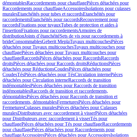
démontables
Raccordements pour chauffage
Pièces détachées pour
Raccordements pour chauffage
Accessoires
Isolations pour culasses
murales
Etanchéités pour tubes et raccords
Etanchéités pour
raccordements
Etanchéités pour raccords
Recouvrement pour
raccords
Fixations pour tuyaux
Tubes de protection et aides à
l'insertion
Fixations pour raccordements
Armoires de
distribution
Joints d’étanchéité
Sets de vis pour raccordements à
bride
Consommables
Geberit Mepla
Tuyaux multicouches
Pièces
détachées pour Tuyaux multicouches
Tuyaux multicouches pour
chauffage
Pièces détachées pour Tuyaux multicouches pour
chauffage
Raccords
Pièces détachées pour Raccords
Raccords
droits
Pièces détachées pour Raccords droits
Réductions
Pièces
détachées pour Réductions
Coudes
Pièces détachées pour
Coudes
Tés
Pièces détachées pour Tés
Circulation interne
Pièces
détachées pour Circulation interne
Raccords de transition
indémontables
Pièces détachées pour Raccords de transition
indémontables
Raccords de transition et raccordements,
démontables
Pièces détachées pour Raccords de transition et
raccordements, démontables
Fermetures
Pièces détachées pour
Fermetures
Culasses murales
Pièces détachées pour Culasses
murales
Distributeurs avec raccordement à visser
Pièces détachées
pour Distributeurs avec raccordement à visser
Tés pour
chauffage
Pièces détachées pour Tés pour chauffage
Raccordements
pour chauffage
Pièces détachées pour Raccordements pour
chauffage
Accessoires
Pièces détachées pour Accessoires
Isolations