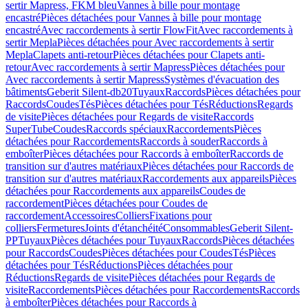
sertir Mapress, FKM bleu
Vannes à bille pour montage
encastré
Pièces détachées pour Vannes à bille pour montage
encastré
Avec raccordements à sertir FlowFit
Avec raccordements à
sertir Mepla
Pièces détachées pour Avec raccordements à sertir
Mepla
Clapets anti-retour
Pièces détachées pour Clapets anti-
retour
Avec raccordements à sertir Mapress
Pièces détachées pour
Avec raccordements à sertir Mapress
Systèmes d'évacuation des
bâtiments
Geberit Silent-db20
Tuyaux
Raccords
Pièces détachées pour
Raccords
Coudes
Tés
Pièces détachées pour Tés
Réductions
Regards
de visite
Pièces détachées pour Regards de visite
Raccords
SuperTube
Coudes
Raccords spéciaux
Raccordements
Pièces
détachées pour Raccordements
Raccords à souder
Raccords à
emboîter
Pièces détachées pour Raccords à emboîter
Raccords de
transition sur d'autres matériaux
Pièces détachées pour Raccords de
transition sur d'autres matériaux
Raccordements aux appareils
Pièces
détachées pour Raccordements aux appareils
Coudes de
raccordement
Pièces détachées pour Coudes de
raccordement
Accessoires
Colliers
Fixations pour
colliers
Fermetures
Joints d'étanchéité
Consommables
Geberit Silent-
PP
Tuyaux
Pièces détachées pour Tuyaux
Raccords
Pièces détachées
pour Raccords
Coudes
Pièces détachées pour Coudes
Tés
Pièces
détachées pour Tés
Réductions
Pièces détachées pour
Réductions
Regards de visite
Pièces détachées pour Regards de
visite
Raccordements
Pièces détachées pour Raccordements
Raccords
à emboîter
Pièces détachées pour Raccords à