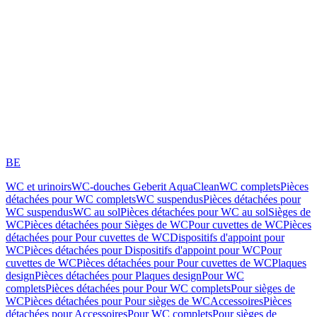
BE
WC et urinoirs
WC-douches Geberit AquaClean
WC complets
Pièces
détachées pour WC complets
WC suspendus
Pièces détachées pour
WC suspendus
WC au sol
Pièces détachées pour WC au sol
Sièges de
WC
Pièces détachées pour Sièges de WC
Pour cuvettes de WC
Pièces
détachées pour Pour cuvettes de WC
Dispositifs d'appoint pour
WC
Pièces détachées pour Dispositifs d'appoint pour WC
Pour
cuvettes de WC
Pièces détachées pour Pour cuvettes de WC
Plaques
design
Pièces détachées pour Plaques design
Pour WC
complets
Pièces détachées pour Pour WC complets
Pour sièges de
WC
Pièces détachées pour Pour sièges de WC
Accessoires
Pièces
détachées pour Accessoires
Pour WC complets
Pour sièges de