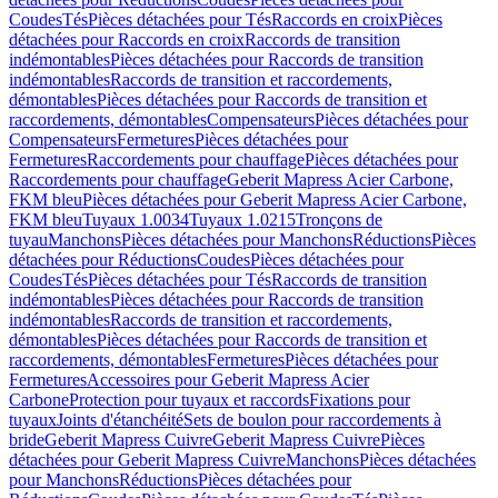
Coudes
Tés
Pièces détachées pour Tés
Raccords en croix
Pièces
détachées pour Raccords en croix
Raccords de transition
indémontables
Pièces détachées pour Raccords de transition
indémontables
Raccords de transition et raccordements,
démontables
Pièces détachées pour Raccords de transition et
raccordements, démontables
Compensateurs
Pièces détachées pour
Compensateurs
Fermetures
Pièces détachées pour
Fermetures
Raccordements pour chauffage
Pièces détachées pour
Raccordements pour chauffage
Geberit Mapress Acier Carbone,
FKM bleu
Pièces détachées pour Geberit Mapress Acier Carbone,
FKM bleu
Tuyaux 1.0034
Tuyaux 1.0215
Tronçons de
tuyau
Manchons
Pièces détachées pour Manchons
Réductions
Pièces
détachées pour Réductions
Coudes
Pièces détachées pour
Coudes
Tés
Pièces détachées pour Tés
Raccords de transition
indémontables
Pièces détachées pour Raccords de transition
indémontables
Raccords de transition et raccordements,
démontables
Pièces détachées pour Raccords de transition et
raccordements, démontables
Fermetures
Pièces détachées pour
Fermetures
Accessoires pour Geberit Mapress Acier
Carbone
Protection pour tuyaux et raccords
Fixations pour
tuyaux
Joints d'étanchéité
Sets de boulon pour raccordements à
bride
Geberit Mapress Cuivre
Geberit Mapress Cuivre
Pièces
détachées pour Geberit Mapress Cuivre
Manchons
Pièces détachées
pour Manchons
Réductions
Pièces détachées pour