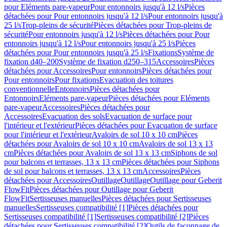
pour Eléments pare-vapeur
Pour entonnoirs jusqu'à 12 l/s
Pièces
détachées pour Pour entonnoirs jusqu'à 12 l/s
Pour entonnoirs jusqu'à
25 l/s
Trop-pleins de sécurité
Pièces détachées pour Trop-pleins de
sécurité
Pour entonnoirs jusqu'à 12 l/s
Pièces détachées pour Pour
entonnoirs jusqu'à 12 l/s
Pour entonnoirs jusqu'à 25 l/s
Pièces
détachées pour Pour entonnoirs jusqu'à 25 l/s
Fixations
Système de
fixation d40–200
Système de fixation d250–315
Accessoires
Pièces
détachées pour Accessoires
Pour entonnoirs
Pièces détachées pour
Pour entonnoirs
Pour fixations
Evacuation des toitures
conventionnelle
Entonnoirs
Pièces détachées pour
Entonnoirs
Eléments pare-vapeur
Pièces détachées pour Eléments
pare-vapeur
Accessoires
Pièces détachées pour
Accessoires
Evacuation des sols
Evacuation de surface pour
l'intérieur et l'extérieur
Pièces détachées pour Evacuation de surface
pour l'intérieur et l'extérieur
Avaloirs de sol 10 x 10 cm
Pièces
détachées pour Avaloirs de sol 10 x 10 cm
Avaloirs de sol 13 x 13
cm
Pièces détachées pour Avaloirs de sol 13 x 13 cm
Siphons de sol
pour balcons et terrasses, 13 x 13 cm
Pièces détachées pour Siphons
de sol pour balcons et terrasses, 13 x 13 cm
Accessoires
Pièces
détachées pour Accessoires
Outillage
Outillage
Outillage pour Geberit
FlowFit
Pièces détachées pour Outillage pour Geberit
FlowFit
Sertisseuses manuelles
Pièces détachées pour Sertisseuses
manuelles
Sertisseuses compatibilité [1]
Pièces détachées pour
Sertisseuses compatibilité [1]
Sertisseuses compatibilité [2]
Pièces
détachées pour Sertisseuses compatibilité [2]
Outils de façonnage de