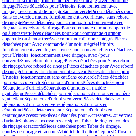
sol
Urinoirs
Urinoirs, fonctionnement avec rinçage, avec rebord de
rinçage
Pièces détachées pour Urinoirs, fonctionnement avec
rinçage, avec rebord de rinçage
Sans couvercle
Pièces détachées pour
Sans couvercle
Urinoirs, fonctionnement avec rinçage, sans rebord
de rinçage
Pièces détachées pour Urinoirs, fonctionnement avec
rinçage, sans rebord de rinçage
Pour commande d'urinoir apparente
ou à encastrer
Pièces détachées pour Pour commande d'urinoir
apparente ou à encastrer
Avec commande d'urinoir intégrée
Pièces
détachées pour Avec commande d'urinoir intégrée
Urinoirs,
fonctionnement avec rinçage, avec / pour couvercle
Pièces détachées
pour Urinoirs, fonctionnement avec rinçage, avec / pour
couvercle
Sans rebord de rinçage
Pièces détachées pour Sans rebord
de rinçage
Avec rebord de rinçage
Pièces détachées pour Avec rebord
de rinçage
Urinoirs, fonctionnement sans eau
Pièces détachées pour
Urinoirs, fonctionnement sans eau
Sans couvercle
Pièces détachées
pour Sans couvercle
Séparations d'urinoirs
Pièces détachées pour
Séparations d'urinoirs
Séparations d'urinoirs en matière
synthétique
Pièces détachées pour Séparations d'urinoirs en matière
synthétique
Séparations d'urinoirs en verre
Pièces détachées pour
Séparations d'urinoirs en verre
Séparations d'urinoirs en
céramique
Pièces détachées pour Séparations d'urinoirs en
céramique
Accessoires
Pièces détachées pour Accessoires
Couvercles
d'urinoir
Siphons et accessoires de siphon
Tubes de rinçage, coudes
de rinçage et raccords
Pièces détachées pour Tubes de rinçage,
coudes de rinçage et raccords
Matériel de fixation
Crépines
Diffuseur