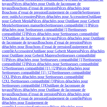
tuyaux
Pièces détachées pour Outils de façonnage de
tuyaux
Bouchons d’essai de pression
Pièces détachées pour
Bouchons d’essai de pression
Equipement de contrôle
Sertisseuses
avec outils
Accessoires
Pièces détachées pour Accessoires
Outillage
pour Geberit Mepla
Pièces détachées pour Outillage pour Geberit
Mepla
Sertisseuses manuelles
Sertisseuses compatibilité [1]
Pièces
détachées pour Sertisseuses compatibilité [1]
Sertisseuses
compatibilité [2]
Pièces détachées pour Sertisseuses compatibilité
[2]
Outillage de façonnage de tuyaux
Pièces détachées pour Outillage
de façonnage de tuyaux
Bouchons d’essai de pression
Pièces
détachées pour Bouchons d’essai de pression
Equipement de
contrôle
Accessoires
Outillage pour Geberit Mapress
Pièces détachées
pour Outillage pour Geberit Mapress
Sertisseuses compatibilité
[1]
Pièces détachées pour Sertisseuses compatibilité [1]
Sertisseuses
compatibilité [2]
Pièces détachées pour Sertisseuses compatibilité
[2]
Sertisseuses compatibilité [1] / [2]
Pièces détachées pour
Sertisseuses compatibilité [1] / [2]
Sertisseuses compatibilité
[2XL]
Pièces détachées pour Sertisseuses compatibilité
[2XL]
Sertisseuses compatibilité [3]
Pièces détachées pour
Sertisseuses compatibilité [3]
Outillage de façonnage de
tuyaux
Pièces détachées pour Outillage de façonnage de
tuyaux
Bouchons d’essai de pression
Pièces détachées pour
Bouchons d’essai de pression
Equipement de contrôle
Pièces
détachées pour Equipement de
contrôle
Accessoires
Sertisseuses
Pièces détachées pour