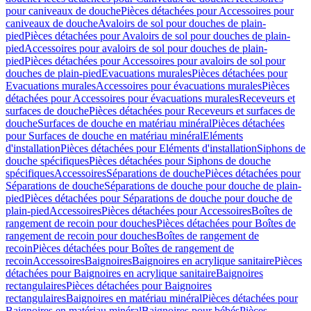
pour caniveaux de douche
Pièces détachées pour Accessoires pour
caniveaux de douche
Avaloirs de sol pour douches de plain-
pied
Pièces détachées pour Avaloirs de sol pour douches de plain-
pied
Accessoires pour avaloirs de sol pour douches de plain-
pied
Pièces détachées pour Accessoires pour avaloirs de sol pour
douches de plain-pied
Evacuations murales
Pièces détachées pour
Evacuations murales
Accessoires pour évacuations murales
Pièces
détachées pour Accessoires pour évacuations murales
Receveurs et
surfaces de douche
Pièces détachées pour Receveurs et surfaces de
douche
Surfaces de douche en matériau minéral
Pièces détachées
pour Surfaces de douche en matériau minéral
Eléments
d'installation
Pièces détachées pour Eléments d'installation
Siphons de
douche spécifiques
Pièces détachées pour Siphons de douche
spécifiques
Accessoires
Séparations de douche
Pièces détachées pour
Séparations de douche
Séparations de douche pour douche de plain-
pied
Pièces détachées pour Séparations de douche pour douche de
plain-pied
Accessoires
Pièces détachées pour Accessoires
Boîtes de
rangement de recoin pour douches
Pièces détachées pour Boîtes de
rangement de recoin pour douches
Boîtes de rangement de
recoin
Pièces détachées pour Boîtes de rangement de
recoin
Accessoires
Baignoires
Baignoires en acrylique sanitaire
Pièces
détachées pour Baignoires en acrylique sanitaire
Baignoires
rectangulaires
Pièces détachées pour Baignoires
rectangulaires
Baignoires en matériau minéral
Pièces détachées pour
Baignoires en matériau minéral
Baignoires pour bébés
Pièces