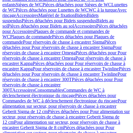
enfants
Sièges de WC
Pièces détachées pour Sièges de WC
Lunettes
de WC
Pièces détachées pour Lunettes de WC
WC à la turque
Avec
rinçage
Accessoires
Matériel de fixation
Bidets
Bidets
suspendus
Pièces détachées pour Bidets suspendus
Bidets au
sol
Pièces détachées pour Bidets au sol
Accessoires
Pièces détachées
pour Accessoires
Plaques de commande et commandes de
WC
Plaques de commande
Pièces détachées pour Plaques de
commande
Pour réservoirs de chasse à encastrer Sigma
Pièces
détachées pour Pour réservoirs de chasse à encastrer Sigma
Pour
réservoirs de chasse à encastrer Omega
Pièces détachées pour Pour
réservoirs de chasse à encastrer Omega
Pour réservoirs de chasse à
encastrer Kappa
Pièces détachées pour Pour réservoirs de chasse à
encastrer Kappa
Pour réservoirs de chasse à encastrer Twinline
Pièces
détachées pour Pour réservoirs de chasse à encastrer Twinline
Pour
réservoirs de chasse à encastrer 300T
Pièces détachées pour Pour
réservoirs de chasse à encastrer
300T
Accessoires
Consommables
Commandes de WC à
déclenchement électronique du rinçage
Pièces détachées pour
Commandes de WC à déclenchement électronique du rinçage
Pour
alimentation sur secteur, pour réservoirs de chasse à encastrer
Geberit Sigma de 12 cm
Pièces détachées pour Pour alimentation sur
secteur, pour réservoirs de chasse à encastrer Geberit Sigma de
12 cm
Pour alimentation sur secteur, pour réservoirs de chasse à
encastrer Geberit Sigma de 8 cm
Pièces détachées pour Pour
alimentation sur secteur, pour réservoirs de chasse à encastrer