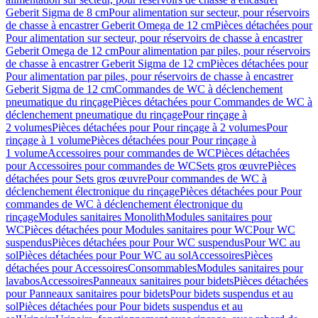
Geberit Sigma de 8 cm
Pour alimentation sur secteur, pour réservoirs
de chasse à encastrer Geberit Omega de 12 cm
Pièces détachées pour
Pour alimentation sur secteur, pour réservoirs de chasse à encastrer
Geberit Omega de 12 cm
Pour alimentation par piles, pour réservoirs
de chasse à encastrer Geberit Sigma de 12 cm
Pièces détachées pour
Pour alimentation par piles, pour réservoirs de chasse à encastrer
Geberit Sigma de 12 cm
Commandes de WC à déclenchement
pneumatique du rinçage
Pièces détachées pour Commandes de WC à
déclenchement pneumatique du rinçage
Pour rinçage à
2 volumes
Pièces détachées pour Pour rinçage à 2 volumes
Pour
rinçage à 1 volume
Pièces détachées pour Pour rinçage à
1 volume
Accessoires pour commandes de WC
Pièces détachées
pour Accessoires pour commandes de WC
Sets gros œuvre
Pièces
détachées pour Sets gros œuvre
Pour commandes de WC à
déclenchement électronique du rinçage
Pièces détachées pour Pour
commandes de WC à déclenchement électronique du
rinçage
Modules sanitaires Monolith
Modules sanitaires pour
WC
Pièces détachées pour Modules sanitaires pour WC
Pour WC
suspendus
Pièces détachées pour Pour WC suspendus
Pour WC au
sol
Pièces détachées pour Pour WC au sol
Accessoires
Pièces
détachées pour Accessoires
Consommables
Modules sanitaires pour
lavabos
Accessoires
Panneaux sanitaires pour bidets
Pièces détachées
pour Panneaux sanitaires pour bidets
Pour bidets suspendus et au
sol
Pièces détachées pour Pour bidets suspendus et au