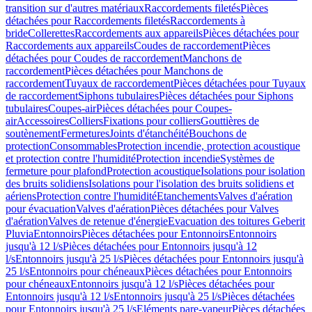
transition sur d'autres matériaux
Raccordements filetés
Pièces
détachées pour Raccordements filetés
Raccordements à
bride
Collerettes
Raccordements aux appareils
Pièces détachées pour
Raccordements aux appareils
Coudes de raccordement
Pièces
détachées pour Coudes de raccordement
Manchons de
raccordement
Pièces détachées pour Manchons de
raccordement
Tuyaux de raccordement
Pièces détachées pour Tuyaux
de raccordement
Siphons tubulaires
Pièces détachées pour Siphons
tubulaires
Coupes-air
Pièces détachées pour Coupes-
air
Accessoires
Colliers
Fixations pour colliers
Gouttières de
soutènement
Fermetures
Joints d'étanchéité
Bouchons de
protection
Consommables
Protection incendie, protection acoustique
et protection contre l'humidité
Protection incendie
Systèmes de
fermeture pour plafond
Protection acoustique
Isolations pour isolation
des bruits solidiens
Isolations pour l'isolation des bruits solidiens et
aériens
Protection contre l'humidité
Etanchements
Valves d'aération
pour évacuation
Valves d'aération
Pièces détachées pour Valves
d'aération
Valves de retenue d'énergie
Evacuation des toitures Geberit
Pluvia
Entonnoirs
Pièces détachées pour Entonnoirs
Entonnoirs
jusqu'à 12 l/s
Pièces détachées pour Entonnoirs jusqu'à 12
l/s
Entonnoirs jusqu'à 25 l/s
Pièces détachées pour Entonnoirs jusqu'à
25 l/s
Entonnoirs pour chéneaux
Pièces détachées pour Entonnoirs
pour chéneaux
Entonnoirs jusqu'à 12 l/s
Pièces détachées pour
Entonnoirs jusqu'à 12 l/s
Entonnoirs jusqu'à 25 l/s
Pièces détachées
pour Entonnoirs jusqu'à 25 l/s
Eléments pare-vapeur
Pièces détachées