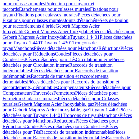
pour culasses murales
Protection pour tuyaux et
raccords
Etanchements pour culasses murales
Fixations pour
tuyaux
Fixations pour culasses murales
Pièces détachées pour
Fixations pour culasses murales
Joints d'étanchéité
Sets de boulon
pour raccordements à bride
Geberit Mapress Acier
Inoxydable
Geberit Mapress Acier Inoxydable
Pièces détachées pour
Geberit Mapress Acier Inoxydable
Tuyaux 1.4401
Pièces détachées
pour Tuyaux 1.4401
Tuyaux 1.4301
Tronçons de
tuyau
Manchons
Pièces détachées pour Manchons
Réductions
Pièces
détachées pour Réductions
Coudes
Pièces détachées pour
Coudes
Tés
Pièces détachées pour Tés
Circulation interne
Pièces
détachées pour Circulation interne
Raccords de transition
indémontables
Pièces détachées pour Raccords de transition
indémontables
Raccords de transition et raccordements,
démontables
Pièces détachées pour Raccords de transition et
raccordements, démontables
Compensateurs
Pièces détachées pour
Compensateurs
Traversées
Fermetures
Pièces détachées pour
Fermetures
Culasses murales
Pièces détachées pour Culasses
murales
Geberit Mapress Acier Inoxydable, gaz
Pièces détachées
pour Geberit Mapress Acier Inoxydable, gaz
Tuyaux 1.4401
Pièces
détachées pour Tuyaux 1.4401
Tronçons de tuyau
Manchons
Pièces
détachées pour Manchons
Réductions
Pièces détachées pour
Réductions
Coudes
Pièces détachées pour Coudes
Tés
Pièces
détachées pour Tés
Raccords de transition indémontables
Pièces
détachées pour Raccords de transition indémontables
Raccords de