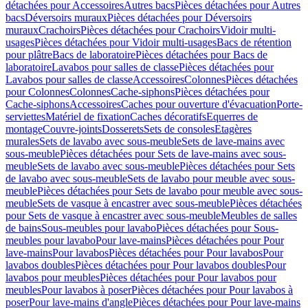
détachées pour Accessoires
Autres bacs
Pièces détachées pour Autres
bacs
Déversoirs muraux
Pièces détachées pour Déversoirs
muraux
Crachoirs
Pièces détachées pour Crachoirs
Vidoir multi-
usages
Pièces détachées pour Vidoir multi-usages
Bacs de rétention
pour plâtre
Bacs de laboratoire
Pièces détachées pour Bacs de
laboratoire
Lavabos pour salles de classe
Pièces détachées pour
Lavabos pour salles de classe
Accessoires
Colonnes
Pièces détachées
pour Colonnes
Colonnes
Cache-siphons
Pièces détachées pour
Cache-siphons
Accessoires
Caches pour ouverture d'évacuation
Porte-
serviettes
Matériel de fixation
Caches décoratifs
Equerres de
montage
Couvre-joints
Dosserets
Sets de consoles
Etagères
murales
Sets de lavabo avec sous-meuble
Sets de lave-mains avec
sous-meuble
Pièces détachées pour Sets de lave-mains avec sous-
meuble
Sets de lavabo avec sous-meuble
Pièces détachées pour Sets
de lavabo avec sous-meuble
Sets de lavabo pour meuble avec sous-
meuble
Pièces détachées pour Sets de lavabo pour meuble avec sous-
meuble
Sets de vasque à encastrer avec sous-meuble
Pièces détachées
pour Sets de vasque à encastrer avec sous-meuble
Meubles de salles
de bains
Sous-meubles pour lavabo
Pièces détachées pour Sous-
meubles pour lavabo
Pour lave-mains
Pièces détachées pour Pour
lave-mains
Pour lavabos
Pièces détachées pour Pour lavabos
Pour
lavabos doubles
Pièces détachées pour Pour lavabos doubles
Pour
lavabos pour meubles
Pièces détachées pour Pour lavabos pour
meubles
Pour lavabos à poser
Pièces détachées pour Pour lavabos à
poser
Pour lave-mains d'angle
Pièces détachées pour Pour lave-mains