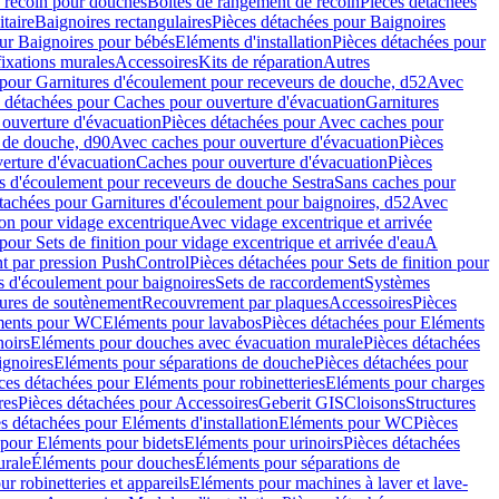
e recoin pour douches
Boîtes de rangement de recoin
Pièces détachées
taire
Baignoires rectangulaires
Pièces détachées pour Baignoires
ur Baignoires pour bébés
Eléments d'installation
Pièces détachées pour
fixations murales
Accessoires
Kits de réparation
Autres
 pour Garnitures d'écoulement pour receveurs de douche, d52
Avec
 détachées pour Caches pour ouverture d'évacuation
Garnitures
ouverture d'évacuation
Pièces détachées pour Avec caches pour
s de douche, d90
Avec caches pour ouverture d'évacuation
Pièces
erture d'évacuation
Caches pour ouverture d'évacuation
Pièces
s d'écoulement pour receveurs de douche Sestra
Sans caches pour
tachées pour Garnitures d'écoulement pour baignoires, d52
Avec
ion pour vidage excentrique
Avec vidage excentrique et arrivée
pour Sets de finition pour vidage excentrique et arrivée d'eau
A
nt par pression PushControl
Pièces détachées pour Sets de finition pour
s d'écoulement pour baignoires
Sets de raccordement
Systèmes
tures de soutènement
Recouvrement par plaques
Accessoires
Pièces
éments pour WC
Eléments pour lavabos
Pièces détachées pour Eléments
noirs
Eléments pour douches avec évacuation murale
Pièces détachées
ignoires
Eléments pour séparations de douche
Pièces détachées pour
ces détachées pour Eléments pour robinetteries
Eléments pour charges
res
Pièces détachées pour Accessoires
Geberit GIS
Cloisons
Structures
s détachées pour Eléments d'installation
Eléments pour WC
Pièces
 pour Eléments pour bidets
Eléments pour urinoirs
Pièces détachées
urale
Éléments pour douches
Éléments pour séparations de
r robinetteries et appareils
Eléments pour machines à laver et lave-