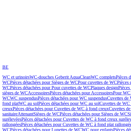
BE
WC et urinoirs
WC-douches Geberit AquaClean
WC complets
Pièces 
WC
Pièces détachées pour Sièges de WC
Pour cuvettes de WC
Pièces 
WC
Pièces détachées pour Pour cuvettes de WC
Plaques design
Pièces
sièges de WC
Accessoires
Pièces détachées pour Accessoires
Pour WC 
WC
WC suspendus
Pièces détachées pour WC suspendus
Cuvettes de
fond plat
WC au sol
Pièces détachées pour WC au sol
Cuvettes de WC à
creux
Pièces détachées pour Cuvettes de WC à fond creux
Cuvettes de
sanitaire
Attenant
Sièges de WC
Pièces détachées pour Sièges de WC
S
surélevées
Pièces détachées pour Cuvettes de WC à fond creux suréle
rallongées
Pièces détachées pour Cuvettes de WC à fond plat rallongé
WC
Pièces détachées pour Lunettes de WC
WC pour enfants
Pièces dé