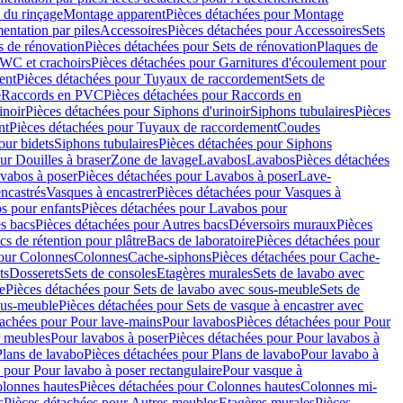
 du rinçage
Montage apparent
Pièces détachées pour Montage
entation par piles
Accessoires
Pièces détachées pour Accessoires
Sets
s de rénovation
Pièces détachées pour Sets de rénovation
Plaques de
 WC et crachoirs
Pièces détachées pour Garnitures d'écoulement pour
ent
Pièces détachées pour Tuyaux de raccordement
Sets de
e
Raccords en PVC
Pièces détachées pour Raccords en
inoir
Pièces détachées pour Siphons d'urinoir
Siphons tubulaires
Pièces
nt
Pièces détachées pour Tuyaux de raccordement
Coudes
our bidets
Siphons tubulaires
Pièces détachées pour Siphons
ur Douilles à braser
Zone de lavage
Lavabos
Lavabos
Pièces détachées
vabos à poser
Pièces détachées pour Lavabos à poser
Lave-
ncastrés
Vasques à encastrer
Pièces détachées pour Vasques à
s pour enfants
Pièces détachées pour Lavabos pour
s bacs
Pièces détachées pour Autres bacs
Déversoirs muraux
Pièces
cs de rétention pour plâtre
Bacs de laboratoire
Pièces détachées pour
pour Colonnes
Colonnes
Cache-siphons
Pièces détachées pour Cache-
ts
Dosserets
Sets de consoles
Etagères murales
Sets de lavabo avec
e
Pièces détachées pour Sets de lavabo avec sous-meuble
Sets de
ous-meuble
Pièces détachées pour Sets de vasque à encastrer avec
tachées pour Pour lave-mains
Pour lavabos
Pièces détachées pour Pour
r meubles
Pour lavabos à poser
Pièces détachées pour Pour lavabos à
Plans de lavabo
Pièces détachées pour Plans de lavabo
Pour lavabo à
 pour Pour lavabo à poser rectangulaire
Pour vasque à
lonnes hautes
Pièces détachées pour Colonnes hautes
Colonnes mi-
s
Pièces détachées pour Autres meubles
Etagères murales
Pièces