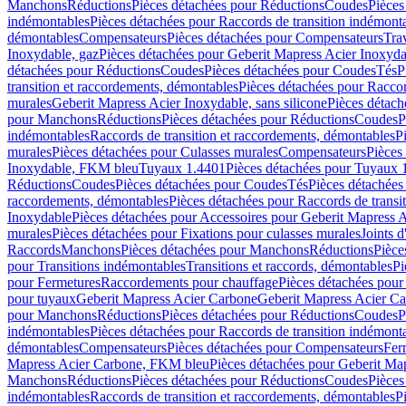
Manchons
Réductions
Pièces détachées pour Réductions
Coudes
Pièces
indémontables
Pièces détachées pour Raccords de transition indémont
démontables
Compensateurs
Pièces détachées pour Compensateurs
Tra
Inoxydable, gaz
Pièces détachées pour Geberit Mapress Acier Inoxyda
détachées pour Réductions
Coudes
Pièces détachées pour Coudes
Tés
P
transition et raccordements, démontables
Pièces détachées pour Raccor
murales
Geberit Mapress Acier Inoxydable, sans silicone
Pièces détach
pour Manchons
Réductions
Pièces détachées pour Réductions
Coudes
P
indémontables
Raccords de transition et raccordements, démontables
P
murales
Pièces détachées pour Culasses murales
Compensateurs
Pièces
Inoxydable, FKM bleu
Tuyaux 1.4401
Pièces détachées pour Tuyaux 
Réductions
Coudes
Pièces détachées pour Coudes
Tés
Pièces détachées
raccordements, démontables
Pièces détachées pour Raccords de transi
Inoxydable
Pièces détachées pour Accessoires pour Geberit Mapress 
murales
Pièces détachées pour Fixations pour culasses murales
Joints d
Raccords
Manchons
Pièces détachées pour Manchons
Réductions
Pièce
pour Transitions indémontables
Transitions et raccords, démontables
Pi
pour Fermetures
Raccordements pour chauffage
Pièces détachées pou
pour tuyaux
Geberit Mapress Acier Carbone
Geberit Mapress Acier C
pour Manchons
Réductions
Pièces détachées pour Réductions
Coudes
P
indémontables
Pièces détachées pour Raccords de transition indémont
démontables
Compensateurs
Pièces détachées pour Compensateurs
Fer
Mapress Acier Carbone, FKM bleu
Pièces détachées pour Geberit M
Manchons
Réductions
Pièces détachées pour Réductions
Coudes
Pièces
indémontables
Raccords de transition et raccordements, démontables
P