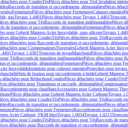
 détachées pour Coudes
Tés
Pièces détachées pour Tés
Circulation intern
ables
Raccords de transition et raccordements, démontables
Pièces détac
versées
Fermetures
Pièces détachées pour Fermetures
Culasses murales
Pi
ble, gaz
Tuyaux 1.4401
Pièces détachées pour Tuyaux 1.4401
Tronçons 
ièces détachées pour Tés
Raccords de transition indémontables
Pièces d
ds de transition et raccordements, démontables
Fermetures
Pièces détac
ées pour Geberit Mapress Acier Inoxydable, sans silicone
Tuyaux 1.440
ièces détachées pour Coudes
Tés
Pièces détachées pour Tés
Raccords de 
ièces détachées pour Raccords de transition et raccordements, démontab
 détachées pour Compensateurs
Traversées
Geberit Mapress Acier Inox
1.4401
Tuyaux 1.4301
Tronçons de tuyau
Manchons
Pièces détachées p
 pour Tés
Raccords de transition indémontables
Pièces détachées pour Ra
tion et raccordements, démontables
Fermetures
Pièces détachées pour Fe
Acier Inoxydable
Isolations pour culasses murales
Protection pour tuyaux
'étanchéité
Sets de boulon pour raccordements à bride
Geberit Mapress 
s détachées pour Réductions
Coudes
Pièces détachées pour Coudes
Tés
P
èces détachées pour Transitions et raccords, démontables
Compensateur
r Raccordements pour chauffage
Accessoires pour Geberit Mapress The
arbone
Pièces détachées pour Geberit Mapress Acier Carbone
Tuyaux 1.
ièces détachées pour Coudes
Tés
Pièces détachées pour Tés
Raccords en
ables
Raccords de transition et raccordements, démontables
Pièces détac
metures
Pièces détachées pour Fermetures
Raccordements pour chauffag
apress Acier Carbone, FKM bleu
Tuyaux 1.0034
Tuyaux 1.0215
Tronçons
 détachées pour Coudes
Tés
Pièces détachées pour Tés
Raccords de trans
ièces détachées pour Raccords de transition et raccordements, démontab