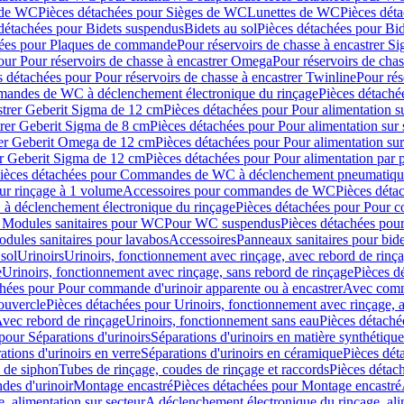
 de WC
Pièces détachées pour Sièges de WC
Lunettes de WC
Pièces dét
détachées pour Bidets suspendus
Bidets au sol
Pièces détachées pour Bid
hées pour Plaques de commande
Pour réservoirs de chasse à encastrer S
our Pour réservoirs de chasse à encastrer Omega
Pour réservoirs de cha
s détachées pour Pour réservoirs de chasse à encastrer Twinline
Pour rés
andes de WC à déclenchement électronique du rinçage
Pièces détach
astrer Geberit Sigma de 12 cm
Pièces détachées pour Pour alimentation su
strer Geberit Sigma de 8 cm
Pièces détachées pour Pour alimentation sur 
trer Geberit Omega de 12 cm
Pièces détachées pour Pour alimentation sur
rer Geberit Sigma de 12 cm
Pièces détachées pour Pour alimentation par p
ièces détachées pour Commandes de WC à déclenchement pneumatique
ur rinçage à 1 volume
Accessoires pour commandes de WC
Pièces dét
 déclenchement électronique du rinçage
Pièces détachées pour Pour 
r Modules sanitaires pour WC
Pour WC suspendus
Pièces détachées po
dules sanitaires pour lavabos
Accessoires
Panneaux sanitaires pour bide
sol
Urinoirs
Urinoirs, fonctionnement avec rinçage, avec rebord de rinç
e
Urinoirs, fonctionnement avec rinçage, sans rebord de rinçage
Pièces d
chées pour Pour commande d'urinoir apparente ou à encastrer
Avec comma
ouvercle
Pièces détachées pour Urinoirs, fonctionnement avec rinçage, 
Avec rebord de rinçage
Urinoirs, fonctionnement sans eau
Pièces détaché
pour Séparations d'urinoirs
Séparations d'urinoirs en matière synthétique
tions d'urinoirs en verre
Séparations d'urinoirs en céramique
Pièces dét
s de siphon
Tubes de rinçage, coudes de rinçage et raccords
Pièces détac
es d'urinoir
Montage encastré
Pièces détachées pour Montage encastré
, alimentation sur secteur
A déclenchement électronique du rinçage, ali