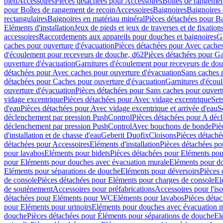
pied
Accessoires
Pièces détachées pour Accessoires
Boîtes de rangemen
pour Boîtes de rangement de recoin
Accessoires
Baignoires
Baignoires 
rectangulaires
Baignoires en matériau minéral
Pièces détachées pour Ba
Eléments d'installation
Jeux de pieds et jeux de traverses et de fixatio
accessoires
Raccordements aux appareils pour douches et baignoires
G
caches pour ouverture d'évacuation
Pièces détachées pour Avec caches
d'écoulement pour receveurs de douche, d62
Pièces détachées pour Ga
ouverture d'évacuation
Garnitures d'écoulement pour receveurs de do
détachées pour Avec caches pour ouverture d'évacuation
Sans caches 
détachées pour Caches pour ouverture d'évacuation
Garnitures d'écou
ouverture d'évacuation
Pièces détachées pour Sans caches pour ouvert
vidage excentrique
Pièces détachées pour Avec vidage excentrique
Set
d'eau
Pièces détachées pour Avec vidage excentrique et arrivée d'eau
S
déclenchement par pression PushControl
Pièces détachées pour A déc
déclenchement par pression PushControl
Avec bouchons de bonde
Piè
d'installation et de chasse d'eau
Geberit Duofix
Cloisons
Pièces détaché
détachées pour Accessoires
Eléments d'installation
Pièces détachées pou
pour lavabos
Eléments pour bidets
Pièces détachées pour Eléments pou
pour Eléments pour douches avec évacuation murale
Eléments pour do
Eléments pour séparations de douche
Eléments pour déversoirs
Pièces 
de console
Pièces détachées pour Eléments pour charges de console
El
de soutènement
Accessoires pour préfabrications
Accessoires pour l'is
détachées pour Eléments pour WC
Eléments pour lavabos
Pièces déta
pour Eléments pour urinoirs
Eléments pour douches avec évacuation 
douche
Pièces détachées pour Éléments pour séparations de douche
El