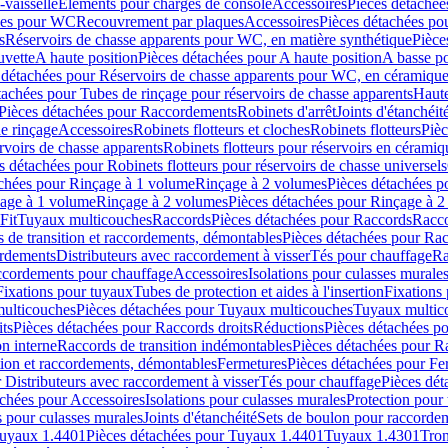
-vaisselle
Eléments pour charges de console
Accessoires
Pièces détachée
les pour WC
Recouvrement par plaques
Accessoires
Pièces détachées po
s
Réservoirs de chasse apparents pour WC, en matière synthétique
Pièce
uvette
A haute position
Pièces détachées pour A haute position
A basse po
 détachées pour Réservoirs de chasse apparents pour WC, en céramiqu
tachées pour Tubes de rinçage pour réservoirs de chasse apparents
Haute
Pièces détachées pour Raccordements
Robinets d'arrêt
Joints d'étanchéit
e rinçage
Accessoires
Robinets flotteurs et cloches
Robinets flotteurs
Pièc
rvoirs de chasse apparents
Robinets flotteurs pour réservoirs en céramiq
s détachées pour Robinets flotteurs pour réservoirs de chasse universels
achées pour Rinçage à 1 volume
Rinçage à 2 volumes
Pièces détachées p
çage à 1 volume
Rinçage à 2 volumes
Pièces détachées pour Rinçage à 
Fit
Tuyaux multicouches
Raccords
Pièces détachées pour Raccords
Racco
 de transition et raccordements, démontables
Pièces détachées pour Rac
ordements
Distributeurs avec raccordement à visser
Tés pour chauffage
Ra
ccordements pour chauffage
Accessoires
Isolations pour culasses murale
Fixations pour tuyaux
Tubes de protection et aides à l'insertion
Fixations
ulticouches
Pièces détachées pour Tuyaux multicouches
Tuyaux multic
ts
Pièces détachées pour Raccords droits
Réductions
Pièces détachées p
on interne
Raccords de transition indémontables
Pièces détachées pour Ra
tion et raccordements, démontables
Fermetures
Pièces détachées pour Fe
 Distributeurs avec raccordement à visser
Tés pour chauffage
Pièces dét
achées pour Accessoires
Isolations pour culasses murales
Protection pour 
s pour culasses murales
Joints d'étanchéité
Sets de boulon pour raccordem
uyaux 1.4401
Pièces détachées pour Tuyaux 1.4401
Tuyaux 1.4301
Tron