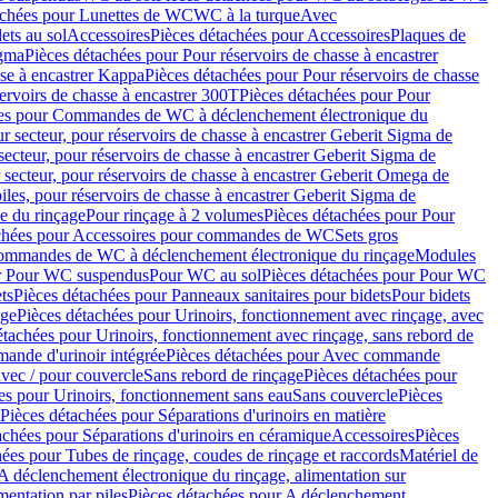
achées pour Lunettes de WC
WC à la turque
Avec
ets au sol
Accessoires
Pièces détachées pour Accessoires
Plaques de
igma
Pièces détachées pour Pour réservoirs de chasse à encastrer
sse à encastrer Kappa
Pièces détachées pour Pour réservoirs de chasse
ervoirs de chasse à encastrer 300T
Pièces détachées pour Pour
ées pour Commandes de WC à déclenchement électronique du
r secteur, pour réservoirs de chasse à encastrer Geberit Sigma de
secteur, pour réservoirs de chasse à encastrer Geberit Sigma de
 secteur, pour réservoirs de chasse à encastrer Geberit Omega de
iles, pour réservoirs de chasse à encastrer Geberit Sigma de
 du rinçage
Pour rinçage à 2 volumes
Pièces détachées pour Pour
achées pour Accessoires pour commandes de WC
Sets gros
commandes de WC à déclenchement électronique du rinçage
Modules
ur Pour WC suspendus
Pour WC au sol
Pièces détachées pour Pour WC
ts
Pièces détachées pour Panneaux sanitaires pour bidets
Pour bidets
age
Pièces détachées pour Urinoirs, fonctionnement avec rinçage, avec
étachées pour Urinoirs, fonctionnement avec rinçage, sans rebord de
nde d'urinoir intégrée
Pièces détachées pour Avec commande
avec / pour couvercle
Sans rebord de rinçage
Pièces détachées pour
es pour Urinoirs, fonctionnement sans eau
Sans couvercle
Pièces
Pièces détachées pour Séparations d'urinoirs en matière
achées pour Séparations d'urinoirs en céramique
Accessoires
Pièces
hées pour Tubes de rinçage, coudes de rinçage et raccords
Matériel de
A déclenchement électronique du rinçage, alimentation sur
mentation par piles
Pièces détachées pour A déclenchement