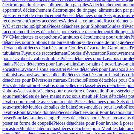
électronique du rinçage, alimentation par piles
A déclenchement pneum
apparent
A déclenchement électronique du rinçage, alimentation par pi
gros œuvre et de remplacement
Pièces détachées pour Sets gros œuvr
recouvrement
Autres accessoires
Aides à la commande
Raccordements a
WC et crachoirs
Siphons
Pièces détachées pour Siphons
Coudes d'évac
raccordement
Pièces détachées pour Sets de raccordement
Rallonges d
PVC
Manchettes et capuchons
Garnitures d'écoulement pour urinoirs
P
détachées pour Siphons tubulaires
Rallonges de coude de rinçage
Pièce
d'évacuation
Pièces détachées pour Coudes d'évacuation
Garnitures d'
tubulaires
Tuyaux de raccordement
Coudes d'évacuation
Recouvrement
pour Lavabos
Lavabos doubles
Pièces détachées pour Lavabos double
mains
Pièces détachées pour Lave-mains
Lave-mains à poser
Lave-main
encastrer
Lavabos à sous-encastrer
Pièces détachées pour Lavabos à so
enfants
Lavabos
Lavabos collectifs
Pièces détachées pour Lavabos colle
détachées pour Déversoirs muraux
Crachoirs
Pièces détachées pour Cr
Bacs de laboratoire
Lavabos pour salles de classe
Pièces détachées pou
siphons
Accessoires
Caches pour ouverture d'évacuation
Porte-serviette
sous-meuble
Sets de lave-mains avec sous-meuble
Pièces détachées po
lavabo pour meuble avec sous-meuble
Pièces détachées pour Sets de
sous-meuble
Meubles de salles de bains
Sous-meubles pour lavabo
Pièc
lavabos
Pour lavabos doubles
Pièces détachées pour Pour lavabos dou
poser
Pour lave-mains d'angle
Pièces détachées pour Pour lave-mains d
poser en forme de coupelle
Pièces détachées pour Pour lavabo à poser
encastrer
Meubles latéraux bas
Pièces détachées pour Meubles latéraux
hautes
Pièces détachées pour Colonnes mi-hautes
Armoires hautes com