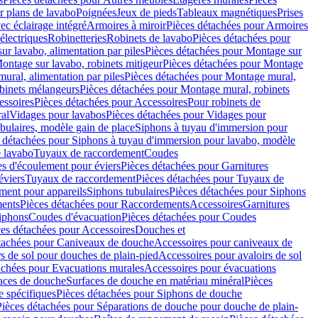
r plans de lavabo
Poignées
Jeux de pieds
Tableaux magnétiques
Prises
ec éclairage intégré
Armoires à miroir
Pièces détachées pour Armoires
 électriques
Robinetteries
Robinets de lavabo
Pièces détachées pour
ur lavabo, alimentation par piles
Pièces détachées pour Montage sur
ontage sur lavabo, robinets mitigeur
Pièces détachées pour Montage
ural, alimentation par piles
Pièces détachées pour Montage mural,
binets mélangeurs
Pièces détachées pour Montage mural, robinets
essoires
Pièces détachées pour Accessoires
Pour robinets de
ral
Vidages pour lavabos
Pièces détachées pour Vidages pour
bulaires, modèle gain de place
Siphons à tuyau d'immersion pour
 détachées pour Siphons à tuyau d'immersion pour lavabo, modèle
 lavabo
Tuyaux de raccordement
Coudes
es d'écoulement pour éviers
Pièces détachées pour Garnitures
éviers
Tuyaux de raccordement
Pièces détachées pour Tuyaux de
ment pour appareils
Siphons tubulaires
Pièces détachées pour Siphons
ents
Pièces détachées pour Raccordements
Accessoires
Garnitures
Siphons
Coudes d'évacuation
Pièces détachées pour Coudes
ces détachées pour Accessoires
Douches et
tachées pour Caniveaux de douche
Accessoires pour caniveaux de
s de sol pour douches de plain-pied
Accessoires pour avaloirs de sol
achées pour Evacuations murales
Accessoires pour évacuations
faces de douche
Surfaces de douche en matériau minéral
Pièces
 spécifiques
Pièces détachées pour Siphons de douche
Pièces détachées pour Séparations de douche pour douche de plain-