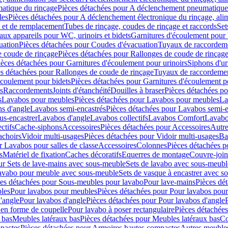
atique du rinçage
Pièces détachées pour A déclenchement pneumatique
les
Pièces détachées pour A déclenchement électronique du rinçage, alim
e et de remplacement
Tubes de rinçage, coudes de rinçage et raccords
Set
ux appareils pour WC, urinoirs et bidets
Garnitures d'écoulement pour
uation
Pièces détachées pour Coudes d'évacuation
Tuyaux de raccordem
e coude de rinçage
Pièces détachées pour Rallonges de coude de rinçag
ièces détachées pour Garnitures d'écoulement pour urinoirs
Siphons d'ur
s détachées pour Rallonges de coude de rinçage
Tuyaux de raccordeme
écoulement pour bidets
Pièces détachées pour Garnitures d'écoulement p
s
Raccordements
Joints d'étanchéité
Douilles à braser
Pièces détachées po
s
Lavabos pour meubles
Pièces détachées pour Lavabos pour meubles
La
s d'angle
Lavabos semi-encastrés
Pièces détachées pour Lavabos semi-e
us-encastrer
Lavabos d'angle
Lavabos collectifs
Lavabos Comfort
Lavabo
ctifs
Cache-siphons
Accessoires
Pièces détachées pour Accessoires
Autre
achoirs
Vidoir multi-usages
Pièces détachées pour Vidoir multi-usages
Ba
r Lavabos pour salles de classe
Accessoires
Colonnes
Pièces détachées 
s
Matériel de fixation
Caches décoratifs
Equerres de montage
Couvre-join
ur Sets de lave-mains avec sous-meuble
Sets de lavabo avec sous-meubl
 lavabo pour meuble avec sous-meuble
Sets de vasque à encastrer avec s
es détachées pour Sous-meubles pour lavabo
Pour lave-mains
Pièces dé
bles
Pour lavabos pour meubles
Pièces détachées pour Pour lavabos pou
'angle
Pour lavabos d'angle
Pièces détachées pour Pour lavabos d'angle
 en forme de coupelle
Pour lavabo à poser rectangulaire
Pièces détachées
 bas
Meubles latéraux bas
Pièces détachées pour Meubles latéraux bas
Co
pactes
Pièces détachées pour Armoires hautes compactes
Autres meuble