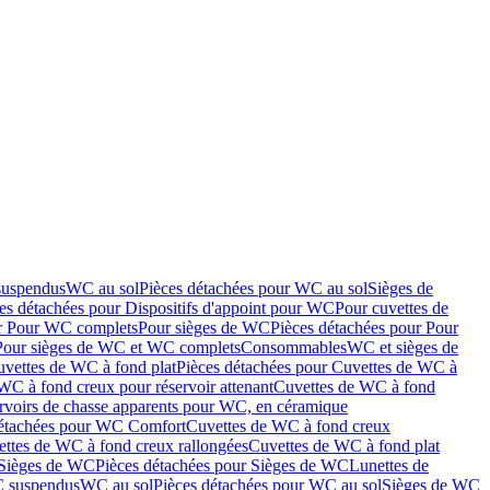
suspendus
WC au sol
Pièces détachées pour WC au sol
Sièges de
es détachées pour Dispositifs d'appoint pour WC
Pour cuvettes de
ur Pour WC complets
Pour sièges de WC
Pièces détachées pour Pour
Pour sièges de WC et WC complets
Consommables
WC et sièges de
vettes de WC à fond plat
Pièces détachées pour Cuvettes de WC à
WC à fond creux pour réservoir attenant
Cuvettes de WC à fond
rvoirs de chasse apparents pour WC, en céramique
détachées pour WC Comfort
Cuvettes de WC à fond creux
ettes de WC à fond creux rallongées
Cuvettes de WC à fond plat
Sièges de WC
Pièces détachées pour Sièges de WC
Lunettes de
C suspendus
WC au sol
Pièces détachées pour WC au sol
Sièges de WC