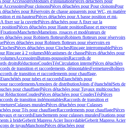
s pour Accessoires
Modules d'installation
Pièces détachées pour
ur Accessoires
Pour cloisons
Pièces détachées pour Pour cloisons
Pour
s détachées pour Réservoirs de chasse apparents pour WC, en matière
sition et mi-hauteur
Pièces détachées pour A basse position et mi-
e
A fixer sur la cuvette
Pièces détachées pour A fixer sur la
 position
Pièces détachées pour Haute position
Basse et moyenne
é
Fixations
Manchettes
Mamelons, rosaces et modérateurs de
es détachées pour Robinets flotteurs
Robinets flotteurs pour réservoirs
ue
Pièces détachées pour Robinets flotteurs pour réservoirs en
Cloches
Pièces détachées pour Cloches
Rinçage interrompable
Pièces
our Rinçage à 2 volumes
Mécanismes de chasse
Pièces détachées pour
2 volumes
Accessoires
Butons-poussoirs
Raccords de
rds droits
Réductions
Coudes
Tés
Circulation interne
Pièces détachées
cords de transition et raccordements, démontables
Fermetures
Boîtiers
ccords de transition et raccordements pour chauffage,
s
Etanchéités pour tubes et raccords
Etanchéités pour
 pour raccordements
Armoires de distribution
Joints d’étanchéité
Sets de
ouches pour chauffage
Pièces détachées pour Tuyaux multicouches
our Réductions
Coudes
Pièces détachées pour Coudes
Tés
Pièces
ccords de transition indémontables
Raccords de transition et
rmetures
Culasses murales
Pièces détachées pour Culasses
achées pour Tés pour chauffage
Raccordements pour chauffage
Pièces
tuyaux et raccords
Etanchements pour culasses murales
Fixations pour
ents à bride
Geberit Mapress Acier Inoxydable
Geberit Mapress Acier
çons de tuyau
Manchons
Pièces détachées pour