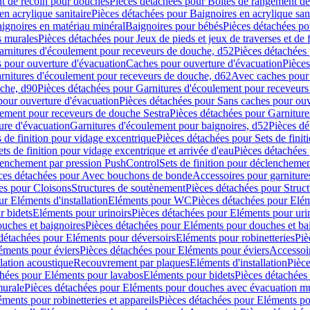
t de recoin pour douches
Pièces détachées pour Boîtes de rangement d
en acrylique sanitaire
Pièces détachées pour Baignoires en acrylique sani
ignoires en matériau minéral
Baignoires pour bébés
Pièces détachées po
ns murales
Pièces détachées pour Jeux de pieds et jeux de traverses et de 
arnitures d'écoulement pour receveurs de douche, d52
Pièces détachées
 pour ouverture d'évacuation
Caches pour ouverture d'évacuation
Pièces
rnitures d'écoulement pour receveurs de douche, d62
Avec caches pour 
uche, d90
Pièces détachées pour Garnitures d'écoulement pour receveur
pour ouverture d'évacuation
Pièces détachées pour Sans caches pour ouv
lement pour receveurs de douche Sestra
Pièces détachées pour Garniture
ure d'évacuation
Garnitures d'écoulement pour baignoires, d52
Pièces dé
s de finition pour vidage excentrique
Pièces détachées pour Sets de finit
ets de finition pour vidage excentrique et arrivée d'eau
Pièces détachées 
lenchement par pression PushControl
Sets de finition pour déclencheme
ces détachées pour Avec bouchons de bonde
Accessoires pour garniture
es pour Cloisons
Structures de soutènement
Pièces détachées pour Struc
r Eléments d'installation
Eléments pour WC
Pièces détachées pour El
r bidets
Eléments pour urinoirs
Pièces détachées pour Eléments pour uri
uches et baignoires
Pièces détachées pour Eléments pour douches et ba
détachées pour Eléments pour déversoirs
Eléments pour robinetteries
Piè
éments pour éviers
Pièces détachées pour Eléments pour éviers
Accessoi
olation acoustique
Recouvrement par plaques
Eléments d'installation
Pièce
chées pour Eléments pour lavabos
Eléments pour bidets
Pièces détachées
murale
Pièces détachées pour Eléments pour douches avec évacuation m
éments pour robinetteries et appareils
Pièces détachées pour Eléments pou