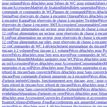
pour enfants
Pièces détachées pour Sièges de WC pour enfants
Sièges
rinçage
Accessoires
Matériel de fixation
Bidets
Bidets suspendus
Pièces 
commande et commandes de WC
Plaques de commande
Pièces détac
Sigma
Pour réservoirs de chasse à encastrer Omega
Pièces détachées p
à encastrer Kappa
Pour réservoirs de chasse à encastrer Twinline
Pièce
réservoirs de chasse à encastrer 300T
Accessoires
Consommables
Comm
rinçage
Pour alimentation sur secteur, pour réservoirs de chasse à enc
12 cm
Pour alimentation sur secteur, pour réservoirs de chasse à enca
8 cm
Pour alimentation sur secteur, pour réservoirs de chasse à encas
12 cm
Pour alimentation par piles, pour réservoirs de chasse à encast
12 cm
Commandes de WC à déclenchement pneumatique du rinçage
P
rinçage à 2 volumes
Pour rinçage à 1 volume
Pièces détachées pour Po
œuvre
Pièces détachées pour Sets gros œuvre
Pour commandes de WC à
sanitaires Monolith
Modules sanitaires pour WC
Pièces détachées pou
au sol
Accessoires
Pièces détachées pour Accessoires
Consommables
Mo
suspendus et au sol
Pièces détachées pour Pour bidets suspendus et au 
rebord de rinçage
Sans couvercle
Pièces détachées pour Sans couvercl
rinçage
Pour commande d'urinoir apparente ou à encastrer
Pièces déta
d'urinoir intégrée
Urinoirs, fonctionnement avec rinçage, avec / pour c
Sans rebord de rinçage
Avec rebord de rinçage
Pièces détachées pour 
détachées pour Sans couvercle
Séparations d'urinoirs
Pièces détachées 
synthétique
Séparations d'urinoirs en verre
Pièces détachées pour Sépara
détachées pour Accessoires
Couvercles d'urinoir
Siphons et accessoire
fixation
Crépines
Diffuseur d'eau
Raccordements aux appareils
Command
secteur
Pièces détachées pour A déclenchement électronique du rinçage