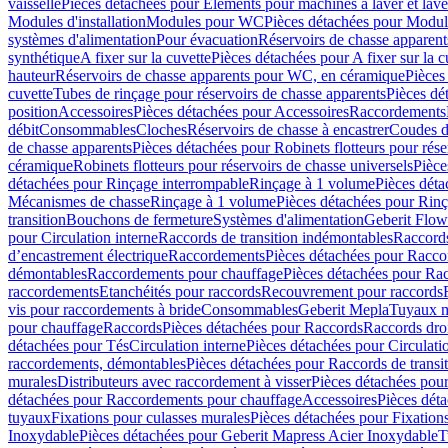
vaisselle
Pièces détachées pour Eléments pour machines à laver et lave
Modules d'installation
Modules pour WC
Pièces détachées pour Modu
systèmes d'alimentation
Pour évacuation
Réservoirs de chasse apparent
synthétique
A fixer sur la cuvette
Pièces détachées pour A fixer sur la c
hauteur
Réservoirs de chasse apparents pour WC, en céramique
Pièces
cuvette
Tubes de rinçage pour réservoirs de chasse apparents
Pièces dé
position
Accessoires
Pièces détachées pour Accessoires
Raccordements
débit
Consommables
Cloches
Réservoirs de chasse à encastrer
Coudes d
de chasse apparents
Pièces détachées pour Robinets flotteurs pour rése
céramique
Robinets flotteurs pour réservoirs de chasse universels
Pièce
détachées pour Rinçage interrompable
Rinçage à 1 volume
Pièces dét
Mécanismes de chasse
Rinçage à 1 volume
Pièces détachées pour Rin
transition
Bouchons de fermeture
Systèmes d'alimentation
Geberit Flow
pour Circulation interne
Raccords de transition indémontables
Raccords
d’encastrement électrique
Raccordements
Pièces détachées pour Racc
démontables
Raccordements pour chauffage
Pièces détachées pour Ra
raccordements
Etanchéités pour raccords
Recouvrement pour raccords
vis pour raccordements à bride
Consommables
Geberit Mepla
Tuyaux m
pour chauffage
Raccords
Pièces détachées pour Raccords
Raccords droi
détachées pour Tés
Circulation interne
Pièces détachées pour Circulati
raccordements, démontables
Pièces détachées pour Raccords de transi
murales
Distributeurs avec raccordement à visser
Pièces détachées pour
détachées pour Raccordements pour chauffage
Accessoires
Pièces dét
tuyaux
Fixations pour culasses murales
Pièces détachées pour Fixation
Inoxydable
Pièces détachées pour Geberit Mapress Acier Inoxydable
T