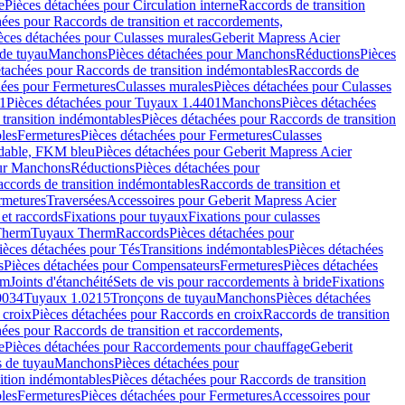
e
Pièces détachées pour Circulation interne
Raccords de transition
hées pour Raccords de transition et raccordements,
èces détachées pour Culasses murales
Geberit Mapress Acier
de tuyau
Manchons
Pièces détachées pour Manchons
Réductions
Pièces
étachées pour Raccords de transition indémontables
Raccords de
hées pour Fermetures
Culasses murales
Pièces détachées pour Culasses
1
Pièces détachées pour Tuyaux 1.4401
Manchons
Pièces détachées
transition indémontables
Pièces détachées pour Raccords de transition
les
Fermetures
Pièces détachées pour Fermetures
Culasses
ydable, FKM bleu
Pièces détachées pour Geberit Mapress Acier
our Manchons
Réductions
Pièces détachées pour
ccords de transition indémontables
Raccords de transition et
rmetures
Traversées
Accessoires pour Geberit Mapress Acier
 et raccords
Fixations pour tuyaux
Fixations pour culasses
Therm
Tuyaux Therm
Raccords
Pièces détachées pour
ièces détachées pour Tés
Transitions indémontables
Pièces détachées
s
Pièces détachées pour Compensateurs
Fermetures
Pièces détachées
rm
Joints d'étanchéité
Sets de vis pour raccordements à bride
Fixations
0034
Tuyaux 1.0215
Tronçons de tuyau
Manchons
Pièces détachées
 croix
Pièces détachées pour Raccords en croix
Raccords de transition
hées pour Raccords de transition et raccordements,
e
Pièces détachées pour Raccordements pour chauffage
Geberit
 de tuyau
Manchons
Pièces détachées pour
ition indémontables
Pièces détachées pour Raccords de transition
les
Fermetures
Pièces détachées pour Fermetures
Accessoires pour