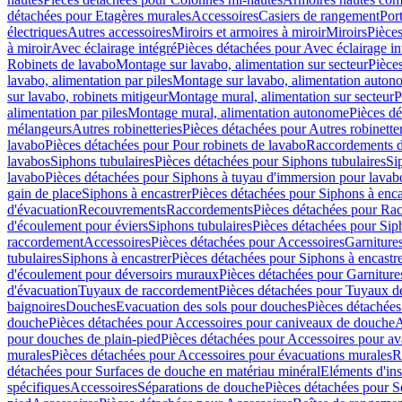
détachées pour Etagères murales
Accessoires
Casiers de rangement
Port
électriques
Autres accessoires
Miroirs et armoires à miroir
Miroirs
Pièces
à miroir
Avec éclairage intégré
Pièces détachées pour Avec éclairage in
Robinets de lavabo
Montage sur lavabo, alimentation sur secteur
Pièce
lavabo, alimentation par piles
Montage sur lavabo, alimentation auton
sur lavabo, robinets mitigeur
Montage mural, alimentation sur secteur
P
alimentation par piles
Montage mural, alimentation autonome
Pièces d
mélangeurs
Autres robinetteries
Pièces détachées pour Autres robinette
lavabo
Pièces détachées pour Pour robinets de lavabo
Raccordements d’a
lavabos
Siphons tubulaires
Pièces détachées pour Siphons tubulaires
Si
lavabo
Pièces détachées pour Siphons à tuyau d'immersion pour lavab
gain de place
Siphons à encastrer
Pièces détachées pour Siphons à enca
d'évacuation
Recouvrements
Raccordements
Pièces détachées pour Ra
d'écoulement pour éviers
Siphons tubulaires
Pièces détachées pour Sip
raccordement
Accessoires
Pièces détachées pour Accessoires
Garniture
tubulaires
Siphons à encastrer
Pièces détachées pour Siphons à encastr
d'écoulement pour déversoirs muraux
Pièces détachées pour Garnitur
d'évacuation
Tuyaux de raccordement
Pièces détachées pour Tuyaux d
baignoires
Douches
Evacuation des sols pour douches
Pièces détachées
douche
Pièces détachées pour Accessoires pour caniveaux de douche
A
pour douches de plain-pied
Pièces détachées pour Accessoires pour ava
murales
Pièces détachées pour Accessoires pour évacuations murales
R
détachées pour Surfaces de douche en matériau minéral
Eléments d'ins
spécifiques
Accessoires
Séparations de douche
Pièces détachées pour S