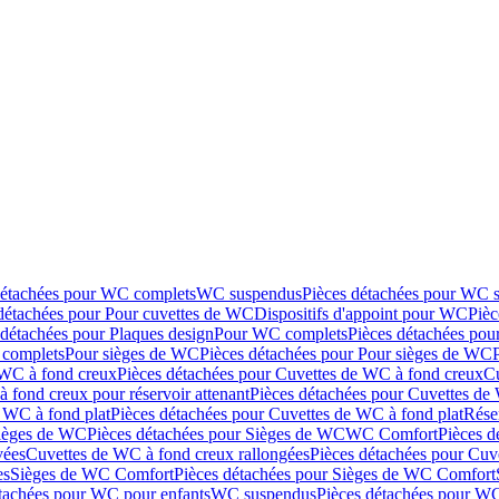
détachées pour WC complets
WC suspendus
Pièces détachées pour WC 
détachées pour Pour cuvettes de WC
Dispositifs d'appoint pour WC
Pièc
 détachées pour Plaques design
Pour WC complets
Pièces détachées po
complets
Pour sièges de WC
Pièces détachées pour Pour sièges de WC
 WC à fond creux
Pièces détachées pour Cuvettes de WC à fond creux
Cu
 fond creux pour réservoir attenant
Pièces détachées pour Cuvettes de 
 WC à fond plat
Pièces détachées pour Cuvettes de WC à fond plat
Rése
ièges de WC
Pièces détachées pour Sièges de WC
WC Comfort
Pièces 
vées
Cuvettes de WC à fond creux rallongées
Pièces détachées pour Cuv
es
Sièges de WC Comfort
Pièces détachées pour Sièges de WC Comfort
tachées pour WC pour enfants
WC suspendus
Pièces détachées pour W