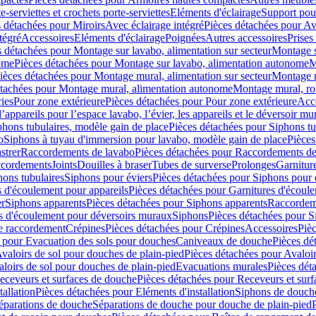
e-serviettes et crochets porte-serviettes
Eléments d'éclairage
Support pou
 détachées pour Miroirs
Avec éclairage intégré
Pièces détachées pour Av
tégré
Accessoires
Eléments d'éclairage
Poignées
Autres accessoires
Prises
s détachées pour Montage sur lavabo, alimentation sur secteur
Montage s
ome
Pièces détachées pour Montage sur lavabo, alimentation autonome
M
ièces détachées pour Montage mural, alimentation sur secteur
Montage m
étachées pour Montage mural, alimentation autonome
Montage mural, ro
ries
Pour zone extérieure
Pièces détachées pour Pour zone extérieure
Acc
ppareils pour l’espace lavabo, l’évier, les appareils et le déversoir mu
phons tubulaires, modèle gain de place
Pièces détachées pour Siphons tu
o
Siphons à tuyau d'immersion pour lavabo, modèle gain de place
Pièces
strer
Raccordements de lavabo
Pièces détachées pour Raccordements de
ccordements
Joints
Douilles à braser
Tubes de surverse
Prolonges
Garnitur
hons tubulaires
Siphons pour éviers
Pièces détachées pour Siphons pour 
s d'écoulement pour appareils
Pièces détachées pour Garnitures d'écoule
er
Siphons apparents
Pièces détachées pour Siphons apparents
Raccordem
es d'écoulement pour déversoirs muraux
Siphons
Pièces détachées pour 
e raccordement
Crépines
Pièces détachées pour Crépines
Accessoires
Piè
 pour Evacuation des sols pour douches
Caniveaux de douche
Pièces dé
valoirs de sol pour douches de plain-pied
Pièces détachées pour Avaloir
loirs de sol pour douches de plain-pied
Evacuations murales
Pièces dét
eceveurs et surfaces de douche
Pièces détachées pour Receveurs et sur
tallation
Pièces détachées pour Eléments d'installation
Siphons de douche
éparations de douche
Séparations de douche pour douche de plain-pied