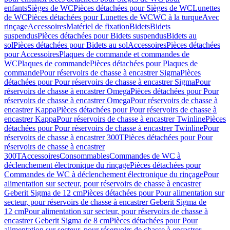
enfants
Sièges de WC
Pièces détachées pour Sièges de WC
Lunettes
de WC
Pièces détachées pour Lunettes de WC
WC à la turque
Avec
rinçage
Accessoires
Matériel de fixation
Bidets
Bidets
suspendus
Pièces détachées pour Bidets suspendus
Bidets au
sol
Pièces détachées pour Bidets au sol
Accessoires
Pièces détachées
pour Accessoires
Plaques de commande et commandes de
WC
Plaques de commande
Pièces détachées pour Plaques de
commande
Pour réservoirs de chasse à encastrer Sigma
Pièces
détachées pour Pour réservoirs de chasse à encastrer Sigma
Pour
réservoirs de chasse à encastrer Omega
Pièces détachées pour Pour
réservoirs de chasse à encastrer Omega
Pour réservoirs de chasse à
encastrer Kappa
Pièces détachées pour Pour réservoirs de chasse à
encastrer Kappa
Pour réservoirs de chasse à encastrer Twinline
Pièces
détachées pour Pour réservoirs de chasse à encastrer Twinline
Pour
réservoirs de chasse à encastrer 300T
Pièces détachées pour Pour
réservoirs de chasse à encastrer
300T
Accessoires
Consommables
Commandes de WC à
déclenchement électronique du rinçage
Pièces détachées pour
Commandes de WC à déclenchement électronique du rinçage
Pour
alimentation sur secteur, pour réservoirs de chasse à encastrer
Geberit Sigma de 12 cm
Pièces détachées pour Pour alimentation sur
secteur, pour réservoirs de chasse à encastrer Geberit Sigma de
12 cm
Pour alimentation sur secteur, pour réservoirs de chasse à
encastrer Geberit Sigma de 8 cm
Pièces détachées pour Pour
alimentation sur secteur, pour réservoirs de chasse à encastrer