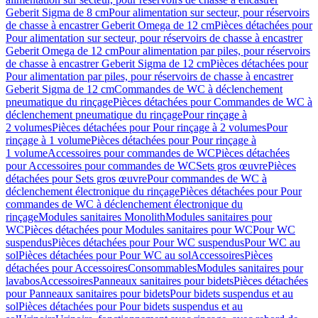
Geberit Sigma de 8 cm
Pour alimentation sur secteur, pour réservoirs
de chasse à encastrer Geberit Omega de 12 cm
Pièces détachées pour
Pour alimentation sur secteur, pour réservoirs de chasse à encastrer
Geberit Omega de 12 cm
Pour alimentation par piles, pour réservoirs
de chasse à encastrer Geberit Sigma de 12 cm
Pièces détachées pour
Pour alimentation par piles, pour réservoirs de chasse à encastrer
Geberit Sigma de 12 cm
Commandes de WC à déclenchement
pneumatique du rinçage
Pièces détachées pour Commandes de WC à
déclenchement pneumatique du rinçage
Pour rinçage à
2 volumes
Pièces détachées pour Pour rinçage à 2 volumes
Pour
rinçage à 1 volume
Pièces détachées pour Pour rinçage à
1 volume
Accessoires pour commandes de WC
Pièces détachées
pour Accessoires pour commandes de WC
Sets gros œuvre
Pièces
détachées pour Sets gros œuvre
Pour commandes de WC à
déclenchement électronique du rinçage
Pièces détachées pour Pour
commandes de WC à déclenchement électronique du
rinçage
Modules sanitaires Monolith
Modules sanitaires pour
WC
Pièces détachées pour Modules sanitaires pour WC
Pour WC
suspendus
Pièces détachées pour Pour WC suspendus
Pour WC au
sol
Pièces détachées pour Pour WC au sol
Accessoires
Pièces
détachées pour Accessoires
Consommables
Modules sanitaires pour
lavabos
Accessoires
Panneaux sanitaires pour bidets
Pièces détachées
pour Panneaux sanitaires pour bidets
Pour bidets suspendus et au
sol
Pièces détachées pour Pour bidets suspendus et au