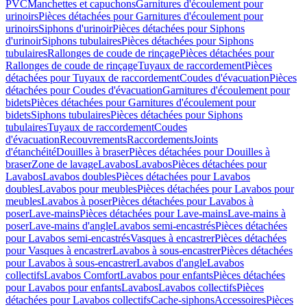
PVC
Manchettes et capuchons
Garnitures d'écoulement pour
urinoirs
Pièces détachées pour Garnitures d'écoulement pour
urinoirs
Siphons d'urinoir
Pièces détachées pour Siphons
d'urinoir
Siphons tubulaires
Pièces détachées pour Siphons
tubulaires
Rallonges de coude de rinçage
Pièces détachées pour
Rallonges de coude de rinçage
Tuyaux de raccordement
Pièces
détachées pour Tuyaux de raccordement
Coudes d'évacuation
Pièces
détachées pour Coudes d'évacuation
Garnitures d'écoulement pour
bidets
Pièces détachées pour Garnitures d'écoulement pour
bidets
Siphons tubulaires
Pièces détachées pour Siphons
tubulaires
Tuyaux de raccordement
Coudes
d'évacuation
Recouvrements
Raccordements
Joints
d'étanchéité
Douilles à braser
Pièces détachées pour Douilles à
braser
Zone de lavage
Lavabos
Lavabos
Pièces détachées pour
Lavabos
Lavabos doubles
Pièces détachées pour Lavabos
doubles
Lavabos pour meubles
Pièces détachées pour Lavabos pour
meubles
Lavabos à poser
Pièces détachées pour Lavabos à
poser
Lave-mains
Pièces détachées pour Lave-mains
Lave-mains à
poser
Lave-mains d'angle
Lavabos semi-encastrés
Pièces détachées
pour Lavabos semi-encastrés
Vasques à encastrer
Pièces détachées
pour Vasques à encastrer
Lavabos à sous-encastrer
Pièces détachées
pour Lavabos à sous-encastrer
Lavabos d'angle
Lavabos
collectifs
Lavabos Comfort
Lavabos pour enfants
Pièces détachées
pour Lavabos pour enfants
Lavabos
Lavabos collectifs
Pièces
détachées pour Lavabos collectifs
Cache-siphons
Accessoires
Pièces