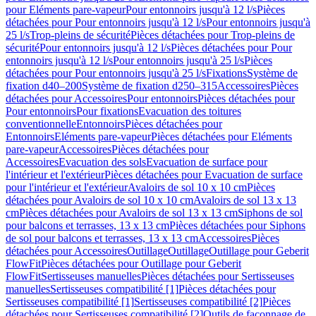
pour Eléments pare-vapeur
Pour entonnoirs jusqu'à 12 l/s
Pièces
détachées pour Pour entonnoirs jusqu'à 12 l/s
Pour entonnoirs jusqu'à
25 l/s
Trop-pleins de sécurité
Pièces détachées pour Trop-pleins de
sécurité
Pour entonnoirs jusqu'à 12 l/s
Pièces détachées pour Pour
entonnoirs jusqu'à 12 l/s
Pour entonnoirs jusqu'à 25 l/s
Pièces
détachées pour Pour entonnoirs jusqu'à 25 l/s
Fixations
Système de
fixation d40–200
Système de fixation d250–315
Accessoires
Pièces
détachées pour Accessoires
Pour entonnoirs
Pièces détachées pour
Pour entonnoirs
Pour fixations
Evacuation des toitures
conventionnelle
Entonnoirs
Pièces détachées pour
Entonnoirs
Eléments pare-vapeur
Pièces détachées pour Eléments
pare-vapeur
Accessoires
Pièces détachées pour
Accessoires
Evacuation des sols
Evacuation de surface pour
l'intérieur et l'extérieur
Pièces détachées pour Evacuation de surface
pour l'intérieur et l'extérieur
Avaloirs de sol 10 x 10 cm
Pièces
détachées pour Avaloirs de sol 10 x 10 cm
Avaloirs de sol 13 x 13
cm
Pièces détachées pour Avaloirs de sol 13 x 13 cm
Siphons de sol
pour balcons et terrasses, 13 x 13 cm
Pièces détachées pour Siphons
de sol pour balcons et terrasses, 13 x 13 cm
Accessoires
Pièces
détachées pour Accessoires
Outillage
Outillage
Outillage pour Geberit
FlowFit
Pièces détachées pour Outillage pour Geberit
FlowFit
Sertisseuses manuelles
Pièces détachées pour Sertisseuses
manuelles
Sertisseuses compatibilité [1]
Pièces détachées pour
Sertisseuses compatibilité [1]
Sertisseuses compatibilité [2]
Pièces
détachées pour Sertisseuses compatibilité [2]
Outils de façonnage de