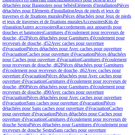
détachées pour Baignoires pour bébés
Eléments d'installation
Pièces
détachées pour Eléments d'installation
Jeux de pieds et jeux de
traverses et de fixations murales
Pièces détachées pour Jeux de pieds
et jeux de traverses et de fixations murales
Accessoires
Kits de
réparation
Autres accessoires
Raccordements aux appareils pour
douches et baignoires
Garnitures d'écoulement pour receveurs de
douche, d52
Pièces détachées pour Garnitures d'écoulement pour
receveurs de douche, d52
Avec caches pour ouverture
d'évacuation
Pièces détachées pour Avec caches pour ouverture
d'évacuation
Caches pour ouverture d'évacuation
Pièces détachées
pour Caches pour ouverture d'évacuation
Garnitures d'écoulement
pour receveurs de douche, d62
Pièces détachées pour Garnitures
d'écoulement pour receveurs de douche, d62
Avec caches pour
ouverture d'évacuation
Pièces détachées pour Avec caches pour
ouverture d'évacuation
Garnitures d'écoulement pour receveurs de
douche, d90
Pièces détachées pour Garnitures d'écoulement pour
receveurs de douche, d90
Avec caches pour ouverture
d'évacuation
Pièces détachées pour Avec caches pour ouverture
d'évacuation
Sans caches pour ouverture d'évacuation
Pièces
détachées pour Sans caches pour ouverture d'évacuation
Caches
pour ouverture d'évacuation
Pièces détachées pour Caches pour
ouverture d'évacuation
Garnitures d'écoulement pour receveurs de
douche Sestra
Pièces détachées pour Garnitures d'écoulement pour
receveurs de douche Sestra
Sans caches pour ouverture