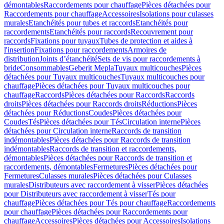
démontables
Raccordements pour chauffage
Pièces détachées pour
Raccordements pour chauffage
Accessoires
Isolations pour culasses
murales
Etanchéités pour tubes et raccords
Etanchéités pour
raccordements
Etanchéités pour raccords
Recouvrement pour
raccords
Fixations pour tuyaux
Tubes de protection et aides à
l'insertion
Fixations pour raccordements
Armoires de
distribution
Joints d’étanchéité
Sets de vis pour raccordements à
bride
Consommables
Geberit Mepla
Tuyaux multicouches
Pièces
détachées pour Tuyaux multicouches
Tuyaux multicouches pour
chauffage
Pièces détachées pour Tuyaux multicouches pour
chauffage
Raccords
Pièces détachées pour Raccords
Raccords
droits
Pièces détachées pour Raccords droits
Réductions
Pièces
détachées pour Réductions
Coudes
Pièces détachées pour
Coudes
Tés
Pièces détachées pour Tés
Circulation interne
Pièces
détachées pour Circulation interne
Raccords de transition
indémontables
Pièces détachées pour Raccords de transition
indémontables
Raccords de transition et raccordements,
démontables
Pièces détachées pour Raccords de transition et
raccordements, démontables
Fermetures
Pièces détachées pour
Fermetures
Culasses murales
Pièces détachées pour Culasses
murales
Distributeurs avec raccordement à visser
Pièces détachées
pour Distributeurs avec raccordement à visser
Tés pour
chauffage
Pièces détachées pour Tés pour chauffage
Raccordements
pour chauffage
Pièces détachées pour Raccordements pour
chauffage
Accessoires
Pièces détachées pour Accessoires
Isolations