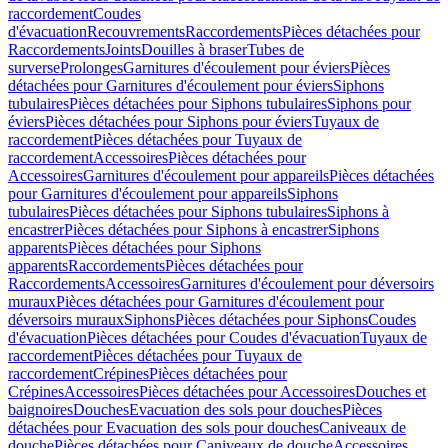
raccordement
Coudes
d'évacuation
Recouvrements
Raccordements
Pièces détachées pour
Raccordements
Joints
Douilles à braser
Tubes de
surverse
Prolonges
Garnitures d'écoulement pour éviers
Pièces
détachées pour Garnitures d'écoulement pour éviers
Siphons
tubulaires
Pièces détachées pour Siphons tubulaires
Siphons pour
éviers
Pièces détachées pour Siphons pour éviers
Tuyaux de
raccordement
Pièces détachées pour Tuyaux de
raccordement
Accessoires
Pièces détachées pour
Accessoires
Garnitures d'écoulement pour appareils
Pièces détachées
pour Garnitures d'écoulement pour appareils
Siphons
tubulaires
Pièces détachées pour Siphons tubulaires
Siphons à
encastrer
Pièces détachées pour Siphons à encastrer
Siphons
apparents
Pièces détachées pour Siphons
apparents
Raccordements
Pièces détachées pour
Raccordements
Accessoires
Garnitures d'écoulement pour déversoirs
muraux
Pièces détachées pour Garnitures d'écoulement pour
déversoirs muraux
Siphons
Pièces détachées pour Siphons
Coudes
d'évacuation
Pièces détachées pour Coudes d'évacuation
Tuyaux de
raccordement
Pièces détachées pour Tuyaux de
raccordement
Crépines
Pièces détachées pour
Crépines
Accessoires
Pièces détachées pour Accessoires
Douches et
baignoires
Douches
Evacuation des sols pour douches
Pièces
détachées pour Evacuation des sols pour douches
Caniveaux de
douche
Pièces détachées pour Caniveaux de douche
Accessoires