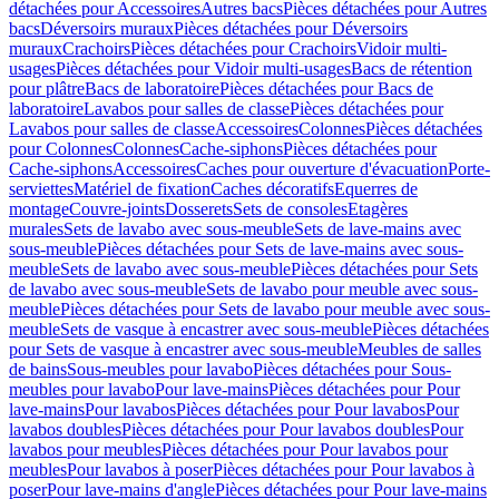
détachées pour Accessoires
Autres bacs
Pièces détachées pour Autres
bacs
Déversoirs muraux
Pièces détachées pour Déversoirs
muraux
Crachoirs
Pièces détachées pour Crachoirs
Vidoir multi-
usages
Pièces détachées pour Vidoir multi-usages
Bacs de rétention
pour plâtre
Bacs de laboratoire
Pièces détachées pour Bacs de
laboratoire
Lavabos pour salles de classe
Pièces détachées pour
Lavabos pour salles de classe
Accessoires
Colonnes
Pièces détachées
pour Colonnes
Colonnes
Cache-siphons
Pièces détachées pour
Cache-siphons
Accessoires
Caches pour ouverture d'évacuation
Porte-
serviettes
Matériel de fixation
Caches décoratifs
Equerres de
montage
Couvre-joints
Dosserets
Sets de consoles
Etagères
murales
Sets de lavabo avec sous-meuble
Sets de lave-mains avec
sous-meuble
Pièces détachées pour Sets de lave-mains avec sous-
meuble
Sets de lavabo avec sous-meuble
Pièces détachées pour Sets
de lavabo avec sous-meuble
Sets de lavabo pour meuble avec sous-
meuble
Pièces détachées pour Sets de lavabo pour meuble avec sous-
meuble
Sets de vasque à encastrer avec sous-meuble
Pièces détachées
pour Sets de vasque à encastrer avec sous-meuble
Meubles de salles
de bains
Sous-meubles pour lavabo
Pièces détachées pour Sous-
meubles pour lavabo
Pour lave-mains
Pièces détachées pour Pour
lave-mains
Pour lavabos
Pièces détachées pour Pour lavabos
Pour
lavabos doubles
Pièces détachées pour Pour lavabos doubles
Pour
lavabos pour meubles
Pièces détachées pour Pour lavabos pour
meubles
Pour lavabos à poser
Pièces détachées pour Pour lavabos à
poser
Pour lave-mains d'angle
Pièces détachées pour Pour lave-mains