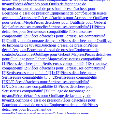
tuyaux
Pièces détachées pour Outils de façonnage de
tuyaux
Bouchons d’essai de pression
Pièces détachées pour
Bouchons d’essai de pression
Equipement de contrôle
Sertisseuses
avec outils
Accessoires
Pièces détachées pour Accessoires
Outillage
pour Geberit Mepla
Pièces détachées pour Outillage pour Geberit
Mepla
Sertisseuses manuelles
Sertisseuses compatibilité [1]
Pièces
détachées pour Sertisseuses compatibilité [1]
Sertisseuses
compatibilité [2]
Pièces détachées pour Sertisseuses compatibilité
[2]
Outillage de façonnage de tuyaux
Pièces détachées pour Outillage
de façonnage de tuyaux
Bouchons d’essai de pression
Pièces
détachées pour Bouchons d’essai de pression
Equipement de
contrôle
Accessoires
Outillage pour Geberit Mapress
Pièces détachées
pour Outillage pour Geberit Mapress
Sertisseuses compatibilité
[1]
Pièces détachées pour Sertisseuses compatibilité [1]
Sertisseuses
compatibilité [2]
Pièces détachées pour Sertisseuses compatibilité
[2]
Sertisseuses compatibilité [1] / [2]
Pièces détachées pour
Sertisseuses compatibilité [1] / [2]
Sertisseuses compatibilité
[2XL]
Pièces détachées pour Sertisseuses compatibilité
[2XL]
Sertisseuses compatibilité [3]
Pièces détachées pour
Sertisseuses compatibilité [3]
Outillage de façonnage de
tuyaux
Pièces détachées pour Outillage de façonnage de
tuyaux
Bouchons d’essai de pression
Pièces détachées pour
Bouchons d’essai de pression
Equipement de contrôle
Pièces
détachées pour Equipement de
contrôle
Accessoires
Sertisseuses
Pièces détachées pour