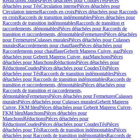
Réductions
Coudes
Pièces détachées pour Coudes
Tés
Pièces
détachées pour Tés
Circulation interne
Pièces détachées pour
Circulation interne
Raccords en croix
Pièces détachées pour Raccords
en croix
Raccords de transition indémontables
Pièces détachées pour
Raccords de transition indémontables
Raccords de transition et
raccordements, démontables
Pièces détachées pour Raccords de
transition et raccordements, démontables
Fermetures
Pièces détachées
pour Fermetures
Culasses murales
Pièces détachées pour Culasses
murales
Raccordements pour chauffage
Pièces détachées pour
Raccordements pour chauffage
Geberit Mapress Cuivre, gaz
Pièces
détachées pour Geberit Mapress Cuivre, gaz
Manchons
Pièces
détachées pour Manchons
Réductions
Pièces détachées pour
Réductions
Coudes
Pièces détachées pour Coudes
Tés
Pièces
détachées pour Tés
Raccords de transition indémontables
Pièces
détachées pour Raccords de transition indémontables
Raccords de
transition et raccordements, démontables
Pièces détachées pour
Raccords de transition et raccordements,
démontables
Fermetures
Pièces détachées pour Fermetures
Culasses
murales
Pièces détachées pour Culasses murales
Geberit Mapress
Cuivre, FKM bleu
Pièces détachées pour Geberit Mapress Cuivre,
FKM bleu
Manchons
Pièces détachées pour
Manchons
Réductions
Pièces détachées pour
Réductions
Coudes
Pièces détachées pour Coudes
Tés
Pièces
détachées pour Tés
Raccords de transition indémontables
Pièces
détachées pour Raccords de transition indémontables
Raccords de