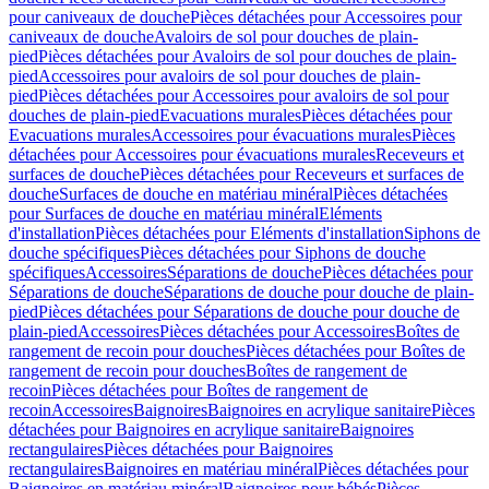
pour caniveaux de douche
Pièces détachées pour Accessoires pour
caniveaux de douche
Avaloirs de sol pour douches de plain-
pied
Pièces détachées pour Avaloirs de sol pour douches de plain-
pied
Accessoires pour avaloirs de sol pour douches de plain-
pied
Pièces détachées pour Accessoires pour avaloirs de sol pour
douches de plain-pied
Evacuations murales
Pièces détachées pour
Evacuations murales
Accessoires pour évacuations murales
Pièces
détachées pour Accessoires pour évacuations murales
Receveurs et
surfaces de douche
Pièces détachées pour Receveurs et surfaces de
douche
Surfaces de douche en matériau minéral
Pièces détachées
pour Surfaces de douche en matériau minéral
Eléments
d'installation
Pièces détachées pour Eléments d'installation
Siphons de
douche spécifiques
Pièces détachées pour Siphons de douche
spécifiques
Accessoires
Séparations de douche
Pièces détachées pour
Séparations de douche
Séparations de douche pour douche de plain-
pied
Pièces détachées pour Séparations de douche pour douche de
plain-pied
Accessoires
Pièces détachées pour Accessoires
Boîtes de
rangement de recoin pour douches
Pièces détachées pour Boîtes de
rangement de recoin pour douches
Boîtes de rangement de
recoin
Pièces détachées pour Boîtes de rangement de
recoin
Accessoires
Baignoires
Baignoires en acrylique sanitaire
Pièces
détachées pour Baignoires en acrylique sanitaire
Baignoires
rectangulaires
Pièces détachées pour Baignoires
rectangulaires
Baignoires en matériau minéral
Pièces détachées pour
Baignoires en matériau minéral
Baignoires pour bébés
Pièces