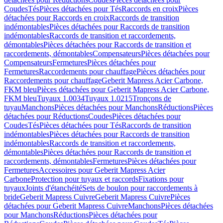
Coudes
Tés
Pièces détachées pour Tés
Raccords en croix
Pièces
détachées pour Raccords en croix
Raccords de transition
indémontables
Pièces détachées pour Raccords de transition
indémontables
Raccords de transition et raccordements,
démontables
Pièces détachées pour Raccords de transition et
raccordements, démontables
Compensateurs
Pièces détachées pour
Compensateurs
Fermetures
Pièces détachées pour
Fermetures
Raccordements pour chauffage
Pièces détachées pour
Raccordements pour chauffage
Geberit Mapress Acier Carbone,
FKM bleu
Pièces détachées pour Geberit Mapress Acier Carbone,
FKM bleu
Tuyaux 1.0034
Tuyaux 1.0215
Tronçons de
tuyau
Manchons
Pièces détachées pour Manchons
Réductions
Pièces
détachées pour Réductions
Coudes
Pièces détachées pour
Coudes
Tés
Pièces détachées pour Tés
Raccords de transition
indémontables
Pièces détachées pour Raccords de transition
indémontables
Raccords de transition et raccordements,
démontables
Pièces détachées pour Raccords de transition et
raccordements, démontables
Fermetures
Pièces détachées pour
Fermetures
Accessoires pour Geberit Mapress Acier
Carbone
Protection pour tuyaux et raccords
Fixations pour
tuyaux
Joints d'étanchéité
Sets de boulon pour raccordements à
bride
Geberit Mapress Cuivre
Geberit Mapress Cuivre
Pièces
détachées pour Geberit Mapress Cuivre
Manchons
Pièces détachées
pour Manchons
Réductions
Pièces détachées pour