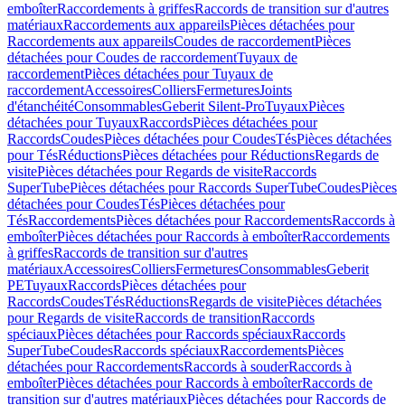
emboîter
Raccordements à griffes
Raccords de transition sur d'autres
matériaux
Raccordements aux appareils
Pièces détachées pour
Raccordements aux appareils
Coudes de raccordement
Pièces
détachées pour Coudes de raccordement
Tuyaux de
raccordement
Pièces détachées pour Tuyaux de
raccordement
Accessoires
Colliers
Fermetures
Joints
d'étanchéité
Consommables
Geberit Silent-Pro
Tuyaux
Pièces
détachées pour Tuyaux
Raccords
Pièces détachées pour
Raccords
Coudes
Pièces détachées pour Coudes
Tés
Pièces détachées
pour Tés
Réductions
Pièces détachées pour Réductions
Regards de
visite
Pièces détachées pour Regards de visite
Raccords
SuperTube
Pièces détachées pour Raccords SuperTube
Coudes
Pièces
détachées pour Coudes
Tés
Pièces détachées pour
Tés
Raccordements
Pièces détachées pour Raccordements
Raccords à
emboîter
Pièces détachées pour Raccords à emboîter
Raccordements
à griffes
Raccords de transition sur d'autres
matériaux
Accessoires
Colliers
Fermetures
Consommables
Geberit
PE
Tuyaux
Raccords
Pièces détachées pour
Raccords
Coudes
Tés
Réductions
Regards de visite
Pièces détachées
pour Regards de visite
Raccords de transition
Raccords
spéciaux
Pièces détachées pour Raccords spéciaux
Raccords
SuperTube
Coudes
Raccords spéciaux
Raccordements
Pièces
détachées pour Raccordements
Raccords à souder
Raccords à
emboîter
Pièces détachées pour Raccords à emboîter
Raccords de
transition sur d'autres matériaux
Pièces détachées pour Raccords de