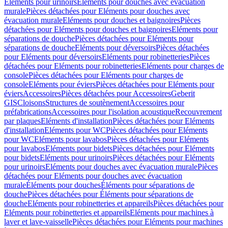
Eléments pour urinoirs
Eléments pour douches avec évacuation
murale
Pièces détachées pour Eléments pour douches avec
évacuation murale
Eléments pour douches et baignoires
Pièces
détachées pour Eléments pour douches et baignoires
Eléments pour
séparations de douche
Pièces détachées pour Eléments pour
séparations de douche
Eléments pour déversoirs
Pièces détachées
pour Eléments pour déversoirs
Eléments pour robinetteries
Pièces
détachées pour Eléments pour robinetteries
Eléments pour charges de
console
Pièces détachées pour Eléments pour charges de
console
Eléments pour éviers
Pièces détachées pour Eléments pour
éviers
Accessoires
Pièces détachées pour Accessoires
Geberit
GIS
Cloisons
Structures de soutènement
Accessoires pour
préfabrications
Accessoires pour l'isolation acoustique
Recouvrement
par plaques
Eléments d'installation
Pièces détachées pour Eléments
d'installation
Eléments pour WC
Pièces détachées pour Eléments
pour WC
Eléments pour lavabos
Pièces détachées pour Eléments
pour lavabos
Eléments pour bidets
Pièces détachées pour Eléments
pour bidets
Eléments pour urinoirs
Pièces détachées pour Eléments
pour urinoirs
Eléments pour douches avec évacuation murale
Pièces
détachées pour Eléments pour douches avec évacuation
murale
Éléments pour douches
Éléments pour séparations de
douche
Pièces détachées pour Éléments pour séparations de
douche
Eléments pour robinetteries et appareils
Pièces détachées pour
Eléments pour robinetteries et appareils
Eléments pour machines à
laver et lave-vaisselle
Pièces détachées pour Eléments pour machines