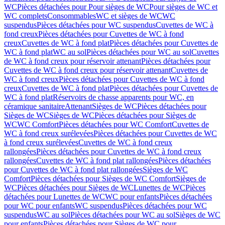
WC
Pièces détachées pour Pour sièges de WC
Pour sièges de WC et
WC complets
Consommables
WC et sièges de WC
WC
suspendus
Pièces détachées pour WC suspendus
Cuvettes de WC à
fond creux
Pièces détachées pour Cuvettes de WC à fond
creux
Cuvettes de WC à fond plat
Pièces détachées pour Cuvettes de
WC à fond plat
WC au sol
Pièces détachées pour WC au sol
Cuvettes
de WC à fond creux pour réservoir attenant
Pièces détachées pour
Cuvettes de WC à fond creux pour réservoir attenant
Cuvettes de
WC à fond creux
Pièces détachées pour Cuvettes de WC à fond
creux
Cuvettes de WC à fond plat
Pièces détachées pour Cuvettes de
WC à fond plat
Réservoirs de chasse apparents pour WC, en
céramique sanitaire
Attenant
Sièges de WC
Pièces détachées pour
Sièges de WC
Sièges de WC
Pièces détachées pour Sièges de
WC
WC Comfort
Pièces détachées pour WC Comfort
Cuvettes de
WC à fond creux surélevées
Pièces détachées pour Cuvettes de WC
à fond creux surélevées
Cuvettes de WC à fond creux
rallongées
Pièces détachées pour Cuvettes de WC à fond creux
rallongées
Cuvettes de WC à fond plat rallongées
Pièces détachées
pour Cuvettes de WC à fond plat rallongées
Sièges de WC
Comfort
Pièces détachées pour Sièges de WC Comfort
Sièges de
WC
Pièces détachées pour Sièges de WC
Lunettes de WC
Pièces
détachées pour Lunettes de WC
WC pour enfants
Pièces détachées
pour WC pour enfants
WC suspendus
Pièces détachées pour WC
suspendus
WC au sol
Pièces détachées pour WC au sol
Sièges de WC
pour enfants
Pièces détachées pour Sièges de WC pour