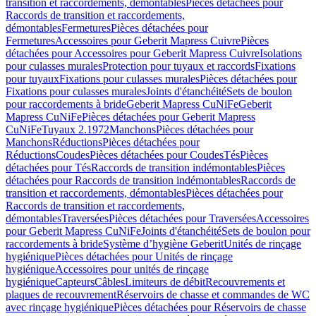
transition et raccordements, démontables
Pièces détachées pour
Raccords de transition et raccordements,
démontables
Fermetures
Pièces détachées pour
Fermetures
Accessoires pour Geberit Mapress Cuivre
Pièces
détachées pour Accessoires pour Geberit Mapress Cuivre
Isolations
pour culasses murales
Protection pour tuyaux et raccords
Fixations
pour tuyaux
Fixations pour culasses murales
Pièces détachées pour
Fixations pour culasses murales
Joints d'étanchéité
Sets de boulon
pour raccordements à bride
Geberit Mapress CuNiFe
Geberit
Mapress CuNiFe
Pièces détachées pour Geberit Mapress
CuNiFe
Tuyaux 2.1972
Manchons
Pièces détachées pour
Manchons
Réductions
Pièces détachées pour
Réductions
Coudes
Pièces détachées pour Coudes
Tés
Pièces
détachées pour Tés
Raccords de transition indémontables
Pièces
détachées pour Raccords de transition indémontables
Raccords de
transition et raccordements, démontables
Pièces détachées pour
Raccords de transition et raccordements,
démontables
Traversées
Pièces détachées pour Traversées
Accessoires
pour Geberit Mapress CuNiFe
Joints d'étanchéité
Sets de boulon pour
raccordements à bride
Système d’hygiène Geberit
Unités de rinçage
hygiénique
Pièces détachées pour Unités de rinçage
hygiénique
Accessoires pour unités de rinçage
hygiénique
Capteurs
Câbles
Limiteurs de débit
Recouvrements et
plaques de recouvrement
Réservoirs de chasse et commandes de WC
avec rinçage hygiénique
Pièces détachées pour Réservoirs de chasse