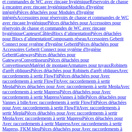
et commandes de WC avec rinçage hygiénique
Réservoirs de chasse
à encastrer avec rinçage hygiénique
Modules d'hygiène
intégrés
Pièces détachées pour Modules d'hygiène
intégrés
Accessoires pour réservoirs de chasse et commandes de WC
avec rinçage hygiénique
Pièces détachées pour Accessoires pour
réservoirs de chasse et commandes de WC avec rinçage
hygiénique
Capteurs
Câbles
Blocs d’alimentation
Pièces détachées
pour Blocs d’alimentation
Composants réseau
Accessoires Geberit
Connect pour système d'hygiène Geberit
Pièces détachées pour
Accessoires Geberit Connect pour système d'hygiène
Geberit
Gateways
Pièces détachées pour
Gateways
Convertisseurs
Pièces détachées pour
Convertisseurs
Matériel de montage
Armatures pour tuyaux
Robinets
d'arrêt obliques
Pièces détachées pour Robinets d'arrêt obliques
Avec
raccordements à sertir FlowFit
Pièces détachées pour Avec
raccordements à sertir FlowFit
Avec raccordements à sertir
Mepla
Pièces détachées pour Avec raccordements à sertir Mepla
Avec
raccordements à sertir Mapress
Pièces détachées pour Avec
raccordements à sertir Mapress
Vannes à bille
Pièces détachées pour
Vannes à bille
Avec raccordements à sertir FlowFit
Pièces détachées
pour Avec raccordements à sertir FlowFit
Avec raccordements à
sertir Mepla
Pièces détachées pour Avec raccordements à sertir
Mepla
Avec raccordements à sertir Mapress
Pièces détachées pour
Avec raccordements à sertir Mapress
Avec raccordements à sertir
Mapress, FKM bleu
Pièces détachées pour Avec raccordements à