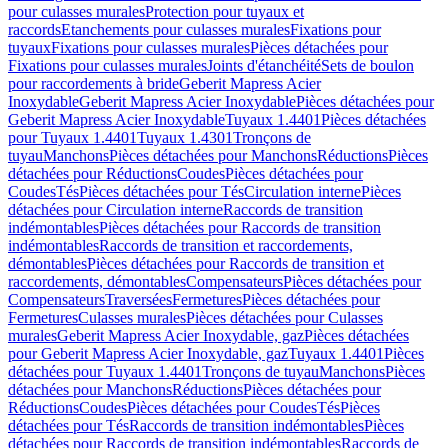
pour culasses murales
Protection pour tuyaux et
raccords
Etanchements pour culasses murales
Fixations pour
tuyaux
Fixations pour culasses murales
Pièces détachées pour
Fixations pour culasses murales
Joints d'étanchéité
Sets de boulon
pour raccordements à bride
Geberit Mapress Acier
Inoxydable
Geberit Mapress Acier Inoxydable
Pièces détachées pour
Geberit Mapress Acier Inoxydable
Tuyaux 1.4401
Pièces détachées
pour Tuyaux 1.4401
Tuyaux 1.4301
Tronçons de
tuyau
Manchons
Pièces détachées pour Manchons
Réductions
Pièces
détachées pour Réductions
Coudes
Pièces détachées pour
Coudes
Tés
Pièces détachées pour Tés
Circulation interne
Pièces
détachées pour Circulation interne
Raccords de transition
indémontables
Pièces détachées pour Raccords de transition
indémontables
Raccords de transition et raccordements,
démontables
Pièces détachées pour Raccords de transition et
raccordements, démontables
Compensateurs
Pièces détachées pour
Compensateurs
Traversées
Fermetures
Pièces détachées pour
Fermetures
Culasses murales
Pièces détachées pour Culasses
murales
Geberit Mapress Acier Inoxydable, gaz
Pièces détachées
pour Geberit Mapress Acier Inoxydable, gaz
Tuyaux 1.4401
Pièces
détachées pour Tuyaux 1.4401
Tronçons de tuyau
Manchons
Pièces
détachées pour Manchons
Réductions
Pièces détachées pour
Réductions
Coudes
Pièces détachées pour Coudes
Tés
Pièces
détachées pour Tés
Raccords de transition indémontables
Pièces
détachées pour Raccords de transition indémontables
Raccords de