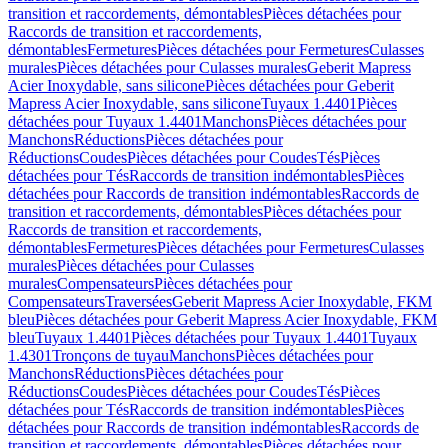
transition et raccordements, démontables
Pièces détachées pour
Raccords de transition et raccordements,
démontables
Fermetures
Pièces détachées pour Fermetures
Culasses
murales
Pièces détachées pour Culasses murales
Geberit Mapress
Acier Inoxydable, sans silicone
Pièces détachées pour Geberit
Mapress Acier Inoxydable, sans silicone
Tuyaux 1.4401
Pièces
détachées pour Tuyaux 1.4401
Manchons
Pièces détachées pour
Manchons
Réductions
Pièces détachées pour
Réductions
Coudes
Pièces détachées pour Coudes
Tés
Pièces
détachées pour Tés
Raccords de transition indémontables
Pièces
détachées pour Raccords de transition indémontables
Raccords de
transition et raccordements, démontables
Pièces détachées pour
Raccords de transition et raccordements,
démontables
Fermetures
Pièces détachées pour Fermetures
Culasses
murales
Pièces détachées pour Culasses
murales
Compensateurs
Pièces détachées pour
Compensateurs
Traversées
Geberit Mapress Acier Inoxydable, FKM
bleu
Pièces détachées pour Geberit Mapress Acier Inoxydable, FKM
bleu
Tuyaux 1.4401
Pièces détachées pour Tuyaux 1.4401
Tuyaux
1.4301
Tronçons de tuyau
Manchons
Pièces détachées pour
Manchons
Réductions
Pièces détachées pour
Réductions
Coudes
Pièces détachées pour Coudes
Tés
Pièces
détachées pour Tés
Raccords de transition indémontables
Pièces
détachées pour Raccords de transition indémontables
Raccords de
transition et raccordements, démontables
Pièces détachées pour