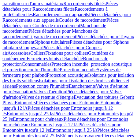
transition sur d'autres matériaux
Raccordements filetés
Pièces
détachées pour Raccordements filetés
Raccordements à
bride
Collerettes
Raccordements aux appareils
Pièces détachées pour
Raccordements aux appareils
Coudes de raccordement
Pièces
détachées pour Coudes de raccordement
Manchons de
raccordement
Pièces détachées pour Manchons de
raccordement
Tuyaux de raccordement
Pièces détachées pour Tuyaux
de raccordement
Siphons tubulaires
Pièces détachées pour Siphons
tubulaires
Coupes-air
Pièces détachées pour Coupes-
air
Accessoires
Colliers
Fixations pour colliers
Gouttières de
soutènement
Fermetures
Joints d'étanchéité
Bouchons de
protection
Consommables
Protection incendie, protection acoustique
et protection contre l'humidité
Protection incendie
Systèmes de
fermeture pour plafond
Protection acoustique
Isolations pour isolation
des bruits solidiens
Isolations pour l'isolation des bruits solidiens et
aériens
Protection contre l'humidité
Etanchements
Valves d'aération
pour évacuation
Valves d'aération
Pièces détachées pour Valves
d'aération
Valves de retenue d'énergie
Evacuation des toitures Geberit
Pluvia
Entonnoirs
Pièces détachées pour Entonnoirs
Entonnoirs
jusqu'à 12 l/s
Pièces détachées pour Entonnoirs jusqu'à 12
l/s
Entonnoirs jusqu'à 25 l/s
Pièces détachées pour Entonnoirs jusqu'à
25 l/s
Entonnoirs pour chéneaux
Pièces détachées pour Entonnoirs
pour chéneaux
Entonnoirs jusqu'à 12 l/s
Pièces détachées pour
Entonnoirs jusqu'à 12 l/s
Entonnoirs jusqu'à 25 l/s
Pièces détachées
pour Entonnoirs jusqu'à 25 l/s
Eléments pare-vapeur
Pièces détachées