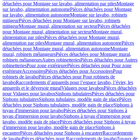
détachées pour Montage sur lavabo, alimentation par piles
Montage
sur lavabo, alimentation autonome
Pièces détachées pour Montage
sur lavabo, alimentation autonome
Montage sur lavabo, robinets
mitigeur
Pièces détachées pour Montage sur lavabo, robinets
mitigeur
Montage mural, alimentation sur secteur
Pièces détachées
pour Montage mural, alimentation sur secteur
Montage mural,
alimentation par piles
Pièces détachées pour Montage mural,
alimentation par piles
Montage mural, alimentation autonome
Pièces
détachées pour Montage mural, alimentation autonome
Montage
mural, robinets mélangeurs
Pièces détachées pour Montage mural,
robinets mélangeurs
Autres robinetteries
Pièces détachées pour Autres
robinetteries
Pour zone extérieure
Pièces détachées pour Pour zone
extérieure
Accessoires
Pièces détachées pour Accessoires
Pour
robinets de lavabo
Pièces détachées pour Pour robinets de
lavabo
Raccordements d’appareils pour l’espace lavabo, l’évier, les
appareils et le déversoir mural
Vidages pour lavabos
Pièces détachées
pour Vidages pour lavabos
Siphons tubulaires
Pièces détachées pour
Siphons tubulaires
Siphons tubulaires, modèle gain de place
Pièces
détachées pour Siphons tubulaires, modèle gain de place
Siphons à
tuyau d'immersion pour lavabo
Pièces détachées pour Siphons à
tuyau d'immersion pour lavabo
Siphons à tuyau d'immersion pour
lavabo, modèle gain de place
Pièces détachées pour Siphons à tuyau
d'immersion pour lavabo, modèle gain de place
Siphons à
encastrer
Pièces détachées pour Siphons à encastrer
Raccordements
de lavabo
Pièces détachées pour Raccordements de lavabo
Tuyaux de