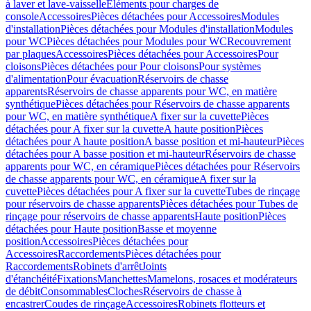
à laver et lave-vaisselle
Eléments pour charges de
console
Accessoires
Pièces détachées pour Accessoires
Modules
d'installation
Pièces détachées pour Modules d'installation
Modules
pour WC
Pièces détachées pour Modules pour WC
Recouvrement
par plaques
Accessoires
Pièces détachées pour Accessoires
Pour
cloisons
Pièces détachées pour Pour cloisons
Pour systèmes
d'alimentation
Pour évacuation
Réservoirs de chasse
apparents
Réservoirs de chasse apparents pour WC, en matière
synthétique
Pièces détachées pour Réservoirs de chasse apparents
pour WC, en matière synthétique
A fixer sur la cuvette
Pièces
détachées pour A fixer sur la cuvette
A haute position
Pièces
détachées pour A haute position
A basse position et mi-hauteur
Pièces
détachées pour A basse position et mi-hauteur
Réservoirs de chasse
apparents pour WC, en céramique
Pièces détachées pour Réservoirs
de chasse apparents pour WC, en céramique
A fixer sur la
cuvette
Pièces détachées pour A fixer sur la cuvette
Tubes de rinçage
pour réservoirs de chasse apparents
Pièces détachées pour Tubes de
rinçage pour réservoirs de chasse apparents
Haute position
Pièces
détachées pour Haute position
Basse et moyenne
position
Accessoires
Pièces détachées pour
Accessoires
Raccordements
Pièces détachées pour
Raccordements
Robinets d'arrêt
Joints
d'étanchéité
Fixations
Manchettes
Mamelons, rosaces et modérateurs
de débit
Consommables
Cloches
Réservoirs de chasse à
encastrer
Coudes de rinçage
Accessoires
Robinets flotteurs et