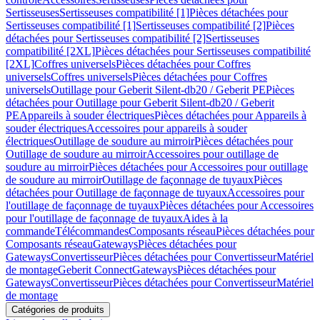
Sertisseuses
Sertisseuses compatibilité [1]
Pièces détachées pour
Sertisseuses compatibilité [1]
Sertisseuses compatibilité [2]
Pièces
détachées pour Sertisseuses compatibilité [2]
Sertisseuses
compatibilité [2XL]
Pièces détachées pour Sertisseuses compatibilité
[2XL]
Coffres universels
Pièces détachées pour Coffres
universels
Coffres universels
Pièces détachées pour Coffres
universels
Outillage pour Geberit Silent-db20 / Geberit PE
Pièces
détachées pour Outillage pour Geberit Silent-db20 / Geberit
PE
Appareils à souder électriques
Pièces détachées pour Appareils à
souder électriques
Accessoires pour appareils à souder
électriques
Outillage de soudure au mirroir
Pièces détachées pour
Outillage de soudure au mirroir
Accessoires pour outillage de
soudure au mirroir
Pièces détachées pour Accessoires pour outillage
de soudure au mirroir
Outillage de façonnage de tuyaux
Pièces
détachées pour Outillage de façonnage de tuyaux
Accessoires pour
l'outillage de façonnage de tuyaux
Pièces détachées pour Accessoires
pour l'outillage de façonnage de tuyaux
Aides à la
commande
Télécommandes
Composants réseau
Pièces détachées pour
Composants réseau
Gateways
Pièces détachées pour
Gateways
Convertisseur
Pièces détachées pour Convertisseur
Matériel
de montage
Geberit Connect
Gateways
Pièces détachées pour
Gateways
Convertisseur
Pièces détachées pour Convertisseur
Matériel
de montage
Catégories de produits