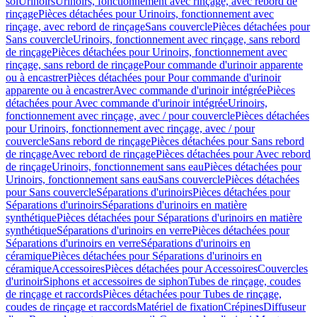
sol
Urinoirs
Urinoirs, fonctionnement avec rinçage, avec rebord de
rinçage
Pièces détachées pour Urinoirs, fonctionnement avec
rinçage, avec rebord de rinçage
Sans couvercle
Pièces détachées pour
Sans couvercle
Urinoirs, fonctionnement avec rinçage, sans rebord
de rinçage
Pièces détachées pour Urinoirs, fonctionnement avec
rinçage, sans rebord de rinçage
Pour commande d'urinoir apparente
ou à encastrer
Pièces détachées pour Pour commande d'urinoir
apparente ou à encastrer
Avec commande d'urinoir intégrée
Pièces
détachées pour Avec commande d'urinoir intégrée
Urinoirs,
fonctionnement avec rinçage, avec / pour couvercle
Pièces détachées
pour Urinoirs, fonctionnement avec rinçage, avec / pour
couvercle
Sans rebord de rinçage
Pièces détachées pour Sans rebord
de rinçage
Avec rebord de rinçage
Pièces détachées pour Avec rebord
de rinçage
Urinoirs, fonctionnement sans eau
Pièces détachées pour
Urinoirs, fonctionnement sans eau
Sans couvercle
Pièces détachées
pour Sans couvercle
Séparations d'urinoirs
Pièces détachées pour
Séparations d'urinoirs
Séparations d'urinoirs en matière
synthétique
Pièces détachées pour Séparations d'urinoirs en matière
synthétique
Séparations d'urinoirs en verre
Pièces détachées pour
Séparations d'urinoirs en verre
Séparations d'urinoirs en
céramique
Pièces détachées pour Séparations d'urinoirs en
céramique
Accessoires
Pièces détachées pour Accessoires
Couvercles
d'urinoir
Siphons et accessoires de siphon
Tubes de rinçage, coudes
de rinçage et raccords
Pièces détachées pour Tubes de rinçage,
coudes de rinçage et raccords
Matériel de fixation
Crépines
Diffuseur