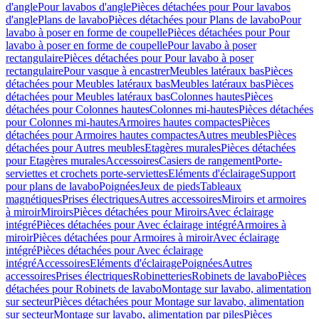
d'angle
Pour lavabos d'angle
Pièces détachées pour Pour lavabos
d'angle
Plans de lavabo
Pièces détachées pour Plans de lavabo
Pour
lavabo à poser en forme de coupelle
Pièces détachées pour Pour
lavabo à poser en forme de coupelle
Pour lavabo à poser
rectangulaire
Pièces détachées pour Pour lavabo à poser
rectangulaire
Pour vasque à encastrer
Meubles latéraux bas
Pièces
détachées pour Meubles latéraux bas
Meubles latéraux bas
Pièces
détachées pour Meubles latéraux bas
Colonnes hautes
Pièces
détachées pour Colonnes hautes
Colonnes mi-hautes
Pièces détachées
pour Colonnes mi-hautes
Armoires hautes compactes
Pièces
détachées pour Armoires hautes compactes
Autres meubles
Pièces
détachées pour Autres meubles
Etagères murales
Pièces détachées
pour Etagères murales
Accessoires
Casiers de rangement
Porte-
serviettes et crochets porte-serviettes
Eléments d'éclairage
Support
pour plans de lavabo
Poignées
Jeux de pieds
Tableaux
magnétiques
Prises électriques
Autres accessoires
Miroirs et armoires
à miroir
Miroirs
Pièces détachées pour Miroirs
Avec éclairage
intégré
Pièces détachées pour Avec éclairage intégré
Armoires à
miroir
Pièces détachées pour Armoires à miroir
Avec éclairage
intégré
Pièces détachées pour Avec éclairage
intégré
Accessoires
Eléments d'éclairage
Poignées
Autres
accessoires
Prises électriques
Robinetteries
Robinets de lavabo
Pièces
détachées pour Robinets de lavabo
Montage sur lavabo, alimentation
sur secteur
Pièces détachées pour Montage sur lavabo, alimentation
sur secteur
Montage sur lavabo, alimentation par piles
Pièces