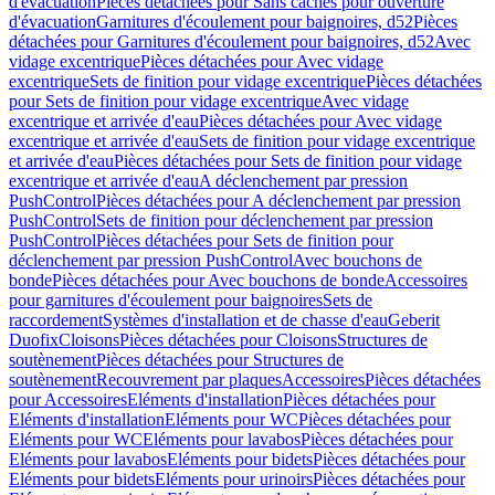
d'évacuation
Pièces détachées pour Sans caches pour ouverture
d'évacuation
Garnitures d'écoulement pour baignoires, d52
Pièces
détachées pour Garnitures d'écoulement pour baignoires, d52
Avec
vidage excentrique
Pièces détachées pour Avec vidage
excentrique
Sets de finition pour vidage excentrique
Pièces détachées
pour Sets de finition pour vidage excentrique
Avec vidage
excentrique et arrivée d'eau
Pièces détachées pour Avec vidage
excentrique et arrivée d'eau
Sets de finition pour vidage excentrique
et arrivée d'eau
Pièces détachées pour Sets de finition pour vidage
excentrique et arrivée d'eau
A déclenchement par pression
PushControl
Pièces détachées pour A déclenchement par pression
PushControl
Sets de finition pour déclenchement par pression
PushControl
Pièces détachées pour Sets de finition pour
déclenchement par pression PushControl
Avec bouchons de
bonde
Pièces détachées pour Avec bouchons de bonde
Accessoires
pour garnitures d'écoulement pour baignoires
Sets de
raccordement
Systèmes d'installation et de chasse d'eau
Geberit
Duofix
Cloisons
Pièces détachées pour Cloisons
Structures de
soutènement
Pièces détachées pour Structures de
soutènement
Recouvrement par plaques
Accessoires
Pièces détachées
pour Accessoires
Eléments d'installation
Pièces détachées pour
Eléments d'installation
Eléments pour WC
Pièces détachées pour
Eléments pour WC
Eléments pour lavabos
Pièces détachées pour
Eléments pour lavabos
Eléments pour bidets
Pièces détachées pour
Eléments pour bidets
Eléments pour urinoirs
Pièces détachées pour