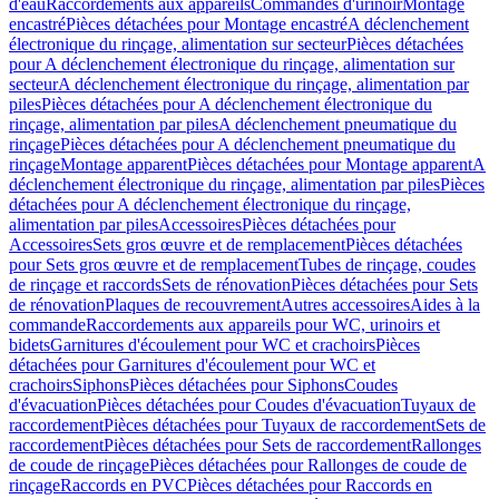
d'eau
Raccordements aux appareils
Commandes d'urinoir
Montage
encastré
Pièces détachées pour Montage encastré
A déclenchement
électronique du rinçage, alimentation sur secteur
Pièces détachées
pour A déclenchement électronique du rinçage, alimentation sur
secteur
A déclenchement électronique du rinçage, alimentation par
piles
Pièces détachées pour A déclenchement électronique du
rinçage, alimentation par piles
A déclenchement pneumatique du
rinçage
Pièces détachées pour A déclenchement pneumatique du
rinçage
Montage apparent
Pièces détachées pour Montage apparent
A
déclenchement électronique du rinçage, alimentation par piles
Pièces
détachées pour A déclenchement électronique du rinçage,
alimentation par piles
Accessoires
Pièces détachées pour
Accessoires
Sets gros œuvre et de remplacement
Pièces détachées
pour Sets gros œuvre et de remplacement
Tubes de rinçage, coudes
de rinçage et raccords
Sets de rénovation
Pièces détachées pour Sets
de rénovation
Plaques de recouvrement
Autres accessoires
Aides à la
commande
Raccordements aux appareils pour WC, urinoirs et
bidets
Garnitures d'écoulement pour WC et crachoirs
Pièces
détachées pour Garnitures d'écoulement pour WC et
crachoirs
Siphons
Pièces détachées pour Siphons
Coudes
d'évacuation
Pièces détachées pour Coudes d'évacuation
Tuyaux de
raccordement
Pièces détachées pour Tuyaux de raccordement
Sets de
raccordement
Pièces détachées pour Sets de raccordement
Rallonges
de coude de rinçage
Pièces détachées pour Rallonges de coude de
rinçage
Raccords en PVC
Pièces détachées pour Raccords en