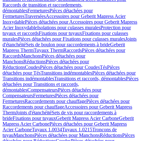
Raccords de transition et raccordements,
démontables
Fermetures
Pièces détachées pour
Fermetures
Traversées
Accessoires pour Geberit Mapress Acier
Inoxydable
Pièces détachées pour Accessoires pour Geberit Mapress
Acier Inoxydable
Isolations pour culasses murales
Protection pour
tuyaux et raccords
Fixations pour tuyaux
Fixations pour culasses
murales
Pièces détachées pour Fixations pour culasses murales
Joints
d'étanchéité
Sets de boulon pour raccordements à bride
Geberit
Mapress Therm
Tuyaux Therm
Raccords
Pièces détachées pour
Raccords
Manchons
Pièces détachées pour
Manchons
Réductions
Pièces détachées pour
Réductions
Coudes
Pièces détachées pour Coudes
Tés
Pièces
détachées pour Tés
Transitions indémontables
Pièces détachées pour
Transitions indémontables
Transitions et raccords, démontables
Pièces
détachées pour Transitions et raccords,
démontables
Compensateurs
Pièces détachées pour
Compensateurs
Fermetures
Pièces détachées pour
Fermetures
Raccordements pour chauffage
Pièces détachées pour
Raccordements pour chauffage
Accessoires pour Geberit Mapress
Therm
Joints d'étanchéité
Sets de vis pour raccordements à
bride
Fixations pour tuyaux
Geberit Mapress Acier Carbone
Geberit
Mapress Acier Carbone
Pièces détachées pour Geberit Mapress
Acier Carbone
Tuyaux 1.0034
Tuyaux 1.0215
Tronçons de
tuyau
Manchons
Pièces détachées pour Manchons
Réductions
Pièces
détachées pour Réductions
Coudes
Pièces détachées pour