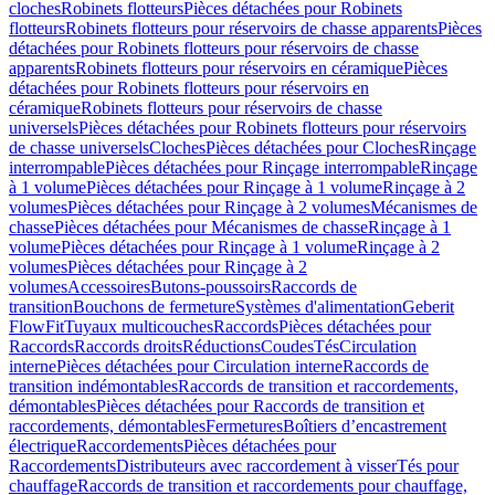
cloches
Robinets flotteurs
Pièces détachées pour Robinets
flotteurs
Robinets flotteurs pour réservoirs de chasse apparents
Pièces
détachées pour Robinets flotteurs pour réservoirs de chasse
apparents
Robinets flotteurs pour réservoirs en céramique
Pièces
détachées pour Robinets flotteurs pour réservoirs en
céramique
Robinets flotteurs pour réservoirs de chasse
universels
Pièces détachées pour Robinets flotteurs pour réservoirs
de chasse universels
Cloches
Pièces détachées pour Cloches
Rinçage
interrompable
Pièces détachées pour Rinçage interrompable
Rinçage
à 1 volume
Pièces détachées pour Rinçage à 1 volume
Rinçage à 2
volumes
Pièces détachées pour Rinçage à 2 volumes
Mécanismes de
chasse
Pièces détachées pour Mécanismes de chasse
Rinçage à 1
volume
Pièces détachées pour Rinçage à 1 volume
Rinçage à 2
volumes
Pièces détachées pour Rinçage à 2
volumes
Accessoires
Butons-poussoirs
Raccords de
transition
Bouchons de fermeture
Systèmes d'alimentation
Geberit
FlowFit
Tuyaux multicouches
Raccords
Pièces détachées pour
Raccords
Raccords droits
Réductions
Coudes
Tés
Circulation
interne
Pièces détachées pour Circulation interne
Raccords de
transition indémontables
Raccords de transition et raccordements,
démontables
Pièces détachées pour Raccords de transition et
raccordements, démontables
Fermetures
Boîtiers d’encastrement
électrique
Raccordements
Pièces détachées pour
Raccordements
Distributeurs avec raccordement à visser
Tés pour
chauffage
Raccords de transition et raccordements pour chauffage,