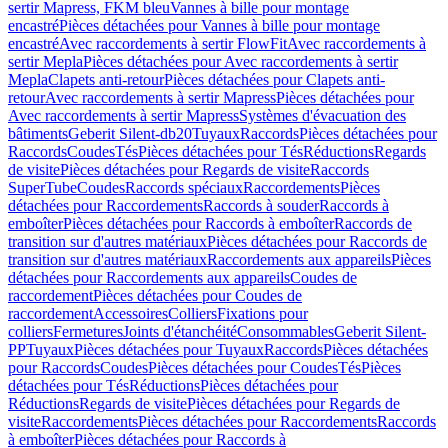
sertir Mapress, FKM bleu
Vannes à bille pour montage
encastré
Pièces détachées pour Vannes à bille pour montage
encastré
Avec raccordements à sertir FlowFit
Avec raccordements à
sertir Mepla
Pièces détachées pour Avec raccordements à sertir
Mepla
Clapets anti-retour
Pièces détachées pour Clapets anti-
retour
Avec raccordements à sertir Mapress
Pièces détachées pour
Avec raccordements à sertir Mapress
Systèmes d'évacuation des
bâtiments
Geberit Silent-db20
Tuyaux
Raccords
Pièces détachées pour
Raccords
Coudes
Tés
Pièces détachées pour Tés
Réductions
Regards
de visite
Pièces détachées pour Regards de visite
Raccords
SuperTube
Coudes
Raccords spéciaux
Raccordements
Pièces
détachées pour Raccordements
Raccords à souder
Raccords à
emboîter
Pièces détachées pour Raccords à emboîter
Raccords de
transition sur d'autres matériaux
Pièces détachées pour Raccords de
transition sur d'autres matériaux
Raccordements aux appareils
Pièces
détachées pour Raccordements aux appareils
Coudes de
raccordement
Pièces détachées pour Coudes de
raccordement
Accessoires
Colliers
Fixations pour
colliers
Fermetures
Joints d'étanchéité
Consommables
Geberit Silent-
PP
Tuyaux
Pièces détachées pour Tuyaux
Raccords
Pièces détachées
pour Raccords
Coudes
Pièces détachées pour Coudes
Tés
Pièces
détachées pour Tés
Réductions
Pièces détachées pour
Réductions
Regards de visite
Pièces détachées pour Regards de
visite
Raccordements
Pièces détachées pour Raccordements
Raccords
à emboîter
Pièces détachées pour Raccords à