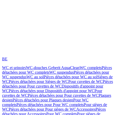
BE
WC et urinoirs
WC-douches Geberit AquaClean
WC complets
Pièces
détachées pour WC complets
WC suspendus
Pièces détachées pour
WC suspendus
WC au sol
Pièces détachées pour WC au sol
Sièges de
WC
Pièces détachées pour Sièges de WC
Pour cuvettes de WC
Pièces
détachées pour Pour cuvettes de WC
Dispositifs d'appoint pour
WC
Pièces détachées pour Dispositifs d'appoint pour WC
Pour
cuvettes de WC
Pièces détachées pour Pour cuvettes de WC
Plaques
design
Pièces détachées pour Plaques design
Pour WC
complets
Pièces détachées pour Pour WC complets
Pour sièges de
WC
Pièces détachées pour Pour sièges de WC
Accessoires
Pièces
détachées pour Accessoires
Pour WC complets
Pour sièges de