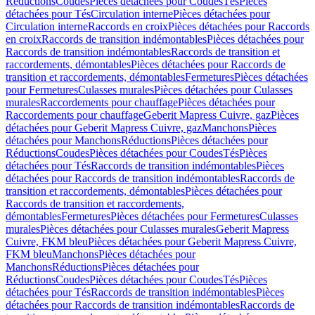
Réductions
Coudes
Pièces détachées pour Coudes
Tés
Pièces
détachées pour Tés
Circulation interne
Pièces détachées pour
Circulation interne
Raccords en croix
Pièces détachées pour Raccords
en croix
Raccords de transition indémontables
Pièces détachées pour
Raccords de transition indémontables
Raccords de transition et
raccordements, démontables
Pièces détachées pour Raccords de
transition et raccordements, démontables
Fermetures
Pièces détachées
pour Fermetures
Culasses murales
Pièces détachées pour Culasses
murales
Raccordements pour chauffage
Pièces détachées pour
Raccordements pour chauffage
Geberit Mapress Cuivre, gaz
Pièces
détachées pour Geberit Mapress Cuivre, gaz
Manchons
Pièces
détachées pour Manchons
Réductions
Pièces détachées pour
Réductions
Coudes
Pièces détachées pour Coudes
Tés
Pièces
détachées pour Tés
Raccords de transition indémontables
Pièces
détachées pour Raccords de transition indémontables
Raccords de
transition et raccordements, démontables
Pièces détachées pour
Raccords de transition et raccordements,
démontables
Fermetures
Pièces détachées pour Fermetures
Culasses
murales
Pièces détachées pour Culasses murales
Geberit Mapress
Cuivre, FKM bleu
Pièces détachées pour Geberit Mapress Cuivre,
FKM bleu
Manchons
Pièces détachées pour
Manchons
Réductions
Pièces détachées pour
Réductions
Coudes
Pièces détachées pour Coudes
Tés
Pièces
détachées pour Tés
Raccords de transition indémontables
Pièces
détachées pour Raccords de transition indémontables
Raccords de