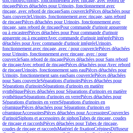
sol
Urinoirs
Urinoirs, fonctionnement avec rinçage, avec rebord de
rinçage
Pièces détachées pour Urinoirs, fonctionnement avec
rinçage, avec rebord de rinçage
Sans couvercle
Pièces détachées pour
Sans couvercle
Urinoirs, fonctionnement avec rinçage, sans rebord
de rinçage
Pièces détachées pour Urinoirs, fonctionnement avec
rinçage, sans rebord de rinçage
Pour commande d'urinoir apparente
ou à encastrer
Pièces détachées pour Pour commande d'urinoir
apparente ou à encastrer
Avec commande d'urinoir intégrée
Pièces
détachées pour Avec commande d'urinoir intégrée
Urinoirs,
fonctionnement avec rinçage, avec / pour couvercle
Pièces détachées
pour Urinoirs, fonctionnement avec rinçage, avec / pour
couvercle
Sans rebord de rinçage
Pièces détachées pour Sans rebord
de rinçage
Avec rebord de rinçage
Pièces détachées pour Avec rebord
de rinçage
Urinoirs, fonctionnement sans eau
Pièces détachées pour
Urinoirs, fonctionnement sans eau
Sans couvercle
Pièces détachées
pour Sans couvercle
Séparations d'urinoirs
Pièces détachées pour
Séparations d'urinoirs
Séparations d'urinoirs en matière
synthétique
Pièces détachées pour Séparations d'urinoirs en matière
synthétique
Séparations d'urinoirs en verre
Pièces détachées pour
Séparations d'urinoirs en verre
Séparations d'urinoirs en
céramique
Pièces détachées pour Séparations d'urinoirs en
céramique
Accessoires
Pièces détachées pour Accessoires
Couvercles
d'urinoir
Siphons et accessoires de siphon
Tubes de rinçage, coudes
de rinçage et raccords
Pièces détachées pour Tubes de rinçage,
coudes de rinçage et raccords
Matériel de fixation
Crépines
Diffuseur