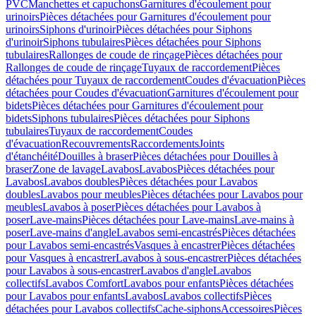
PVC
Manchettes et capuchons
Garnitures d'écoulement pour
urinoirs
Pièces détachées pour Garnitures d'écoulement pour
urinoirs
Siphons d'urinoir
Pièces détachées pour Siphons
d'urinoir
Siphons tubulaires
Pièces détachées pour Siphons
tubulaires
Rallonges de coude de rinçage
Pièces détachées pour
Rallonges de coude de rinçage
Tuyaux de raccordement
Pièces
détachées pour Tuyaux de raccordement
Coudes d'évacuation
Pièces
détachées pour Coudes d'évacuation
Garnitures d'écoulement pour
bidets
Pièces détachées pour Garnitures d'écoulement pour
bidets
Siphons tubulaires
Pièces détachées pour Siphons
tubulaires
Tuyaux de raccordement
Coudes
d'évacuation
Recouvrements
Raccordements
Joints
d'étanchéité
Douilles à braser
Pièces détachées pour Douilles à
braser
Zone de lavage
Lavabos
Lavabos
Pièces détachées pour
Lavabos
Lavabos doubles
Pièces détachées pour Lavabos
doubles
Lavabos pour meubles
Pièces détachées pour Lavabos pour
meubles
Lavabos à poser
Pièces détachées pour Lavabos à
poser
Lave-mains
Pièces détachées pour Lave-mains
Lave-mains à
poser
Lave-mains d'angle
Lavabos semi-encastrés
Pièces détachées
pour Lavabos semi-encastrés
Vasques à encastrer
Pièces détachées
pour Vasques à encastrer
Lavabos à sous-encastrer
Pièces détachées
pour Lavabos à sous-encastrer
Lavabos d'angle
Lavabos
collectifs
Lavabos Comfort
Lavabos pour enfants
Pièces détachées
pour Lavabos pour enfants
Lavabos
Lavabos collectifs
Pièces
détachées pour Lavabos collectifs
Cache-siphons
Accessoires
Pièces