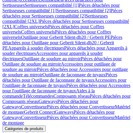
Sertisseuses
Sertisseuses compatibilité [1]
Pièces détachées pour
Sertisseuses compatibilité [1]
Sertisseuses compatibilité [2]
Pièces
détachées pour Sertisseuses compatibilité [2]
Sertisseuses
compatibilité [2XL]
Pièces détachées pour Sertisseuses compatibilité
[2XL]
Coffres universels
Pièces détachées pour Coffres
universels
Coffres universels
Pièces détachées pour Coffres
universels
Outillage pour Geberit Silent-db20 / Geberit PE
Pièces
détachées pour Outillage pour Geberit Silent-db20 / Geberit
PE
Appareils à souder électriques
Pièces détachées pour Appareils à
souder électriques
Accessoires pour appareils à souder
électriques
Outillage de soudure au mirroir
Pièces détachées pour
Outillage de soudure au mirroir
Accessoires pour outillage de
soudure au mirroir
Pièces détachées pour Accessoires pour outillage
de soudure au mirroir
Outillage de façonnage de tuyaux
Pièces
détachées pour Outillage de façonnage de tuyaux
Accessoires pour
l'outillage de façonnage de tuyaux
Pièces détachées pour Accessoires
pour l'outillage de façonnage de tuyaux
Aides à la
commande
Télécommandes
Composants réseau
Pièces détachées pour
Composants réseau
Gateways
Pièces détachées pour
Gateways
Convertisseur
Pièces détachées pour Convertisseur
Matériel
de montage
Geberit Connect
Gateways
Pièces détachées pour
Gateways
Convertisseur
Pièces détachées pour Convertisseur
Matériel
de montage
Catégories de produits