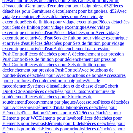
d'évacuation
Pièces détachées pour Sans caches pour ouverture
d'évacuation
Garnitures d'écoulement pour baignoires, d52
Pièces
détachées pour Garnitures d'écoulement pour baignoires, d52
Avec
vidage excentrique
Pièces détachées pour Avec vidage
excentrique
Sets de finition pour vidage excentrique
Pièces détachées
pour Sets de finition pour vidage excentrique
Avec vidage
excentrique et arrivée d'eau
Pièces détachées pour Avec vidage
excentrique et arrivée d'eau
Sets de finition pour vidage excentrique
et arrivée d'eau
Pièces détachées pour Sets de finition pour vidage
excentrique et arrivée d'eau
A déclenchement par pression
PushControl
Pièces détachées pour A déclenchement par pression
PushControl
Sets de finition pour déclenchement par pression
PushControl
Pièces détachées pour Sets de finition pour
déclenchement par pression PushControl
Avec bouchons de
bonde
Pièces détachées pour Avec bouchons de bonde
Accessoires
pour garnitures d'écoulement pour baignoires
Sets de
raccordement
Systèmes d'installation et de chasse d'eau
Geberit
Duofix
Cloisons
Pièces détachées pour Cloisons
Structures de
soutènement
Pièces détachées pour Structures de
soutènement
Recouvrement par plaques
Accessoires
Pièces détachées
pour Accessoires
Eléments d'installation
Pièces détachées pour
Eléments d'installation
Eléments pour WC
Pièces détachées pour
Eléments pour WC
Eléments pour lavabos
Pièces détachées pour
Eléments pour lavabos
Eléments pour bidets
Pièces détachées pour
Eléments pour bidets
Eléments pour urinoirs
Pièces détachées pour