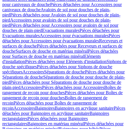
pour caniveaux de douche
Pièces détachées pour Accessoires pour
caniveaux de douche
Avaloirs de sol pour douches de plain-
pied
Pièces détachées pour Avaloirs de sol pour douches de plain-
pied
Accessoires pour avaloirs de sol pour douches de plain-
pied
Pièces détachées pour Accessoires pour avaloirs de sol pour
douches de plain-pied
Evacuations murales
Pièces détachées pour
Evacuations murales
Accessoires pour évacuations murales
Pièces
détachées pour Accessoires pour évacuations murales
Receveurs et
surfaces de douche
Pièces détachées pour Receveurs et surfaces de
douche
Surfaces de douche en matériau minéral
Pièces détachées
pour Surfaces de douche en matériau minéral
Eléments
d'installation
Pièces détachées pour Eléments d'installation
Siphons de
douche spécifiques
Pièces détachées pour Siphons de douche
spécifiques
Accessoires
Séparations de douche
Pièces détachées pour
Séparations de douche
Séparations de douche pour douche de plain-
pied
Pièces détachées pour Séparations de douche pour douche de
plain-pied
Accessoires
Pièces détachées pour Accessoires
Boîtes de
rangement de recoin pour douches
Pièces détachées pour Boîtes de
rangement de recoin pour douches
Boîtes de rangement de
recoin
Pièces détachées pour Boîtes de rangement de
recoin
Accessoires
Baignoires
Baignoires en acrylique sanitaire
Pièces
détachées pour Baignoires en acrylique sanitaire
Baignoires
rectangulaires
Pièces détachées pour Baignoires
rectangulaires
Baignoires en matériau minéral
Pièces détachées pour
Baignoires en matériau minéral
Baignoires pour bébés
Pièces