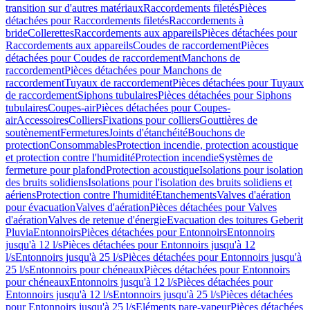
transition sur d'autres matériaux
Raccordements filetés
Pièces
détachées pour Raccordements filetés
Raccordements à
bride
Collerettes
Raccordements aux appareils
Pièces détachées pour
Raccordements aux appareils
Coudes de raccordement
Pièces
détachées pour Coudes de raccordement
Manchons de
raccordement
Pièces détachées pour Manchons de
raccordement
Tuyaux de raccordement
Pièces détachées pour Tuyaux
de raccordement
Siphons tubulaires
Pièces détachées pour Siphons
tubulaires
Coupes-air
Pièces détachées pour Coupes-
air
Accessoires
Colliers
Fixations pour colliers
Gouttières de
soutènement
Fermetures
Joints d'étanchéité
Bouchons de
protection
Consommables
Protection incendie, protection acoustique
et protection contre l'humidité
Protection incendie
Systèmes de
fermeture pour plafond
Protection acoustique
Isolations pour isolation
des bruits solidiens
Isolations pour l'isolation des bruits solidiens et
aériens
Protection contre l'humidité
Etanchements
Valves d'aération
pour évacuation
Valves d'aération
Pièces détachées pour Valves
d'aération
Valves de retenue d'énergie
Evacuation des toitures Geberit
Pluvia
Entonnoirs
Pièces détachées pour Entonnoirs
Entonnoirs
jusqu'à 12 l/s
Pièces détachées pour Entonnoirs jusqu'à 12
l/s
Entonnoirs jusqu'à 25 l/s
Pièces détachées pour Entonnoirs jusqu'à
25 l/s
Entonnoirs pour chéneaux
Pièces détachées pour Entonnoirs
pour chéneaux
Entonnoirs jusqu'à 12 l/s
Pièces détachées pour
Entonnoirs jusqu'à 12 l/s
Entonnoirs jusqu'à 25 l/s
Pièces détachées
pour Entonnoirs jusqu'à 25 l/s
Eléments pare-vapeur
Pièces détachées