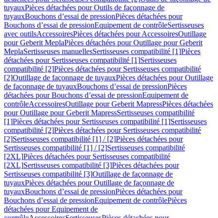
tuyaux
Pièces détachées pour Outils de façonnage de
tuyaux
Bouchons d’essai de pression
Pièces détachées pour
Bouchons d’essai de pression
Equipement de contrôle
Sertisseuses
avec outils
Accessoires
Pièces détachées pour Accessoires
Outillage
pour Geberit Mepla
Pièces détachées pour Outillage pour Geberit
Mepla
Sertisseuses manuelles
Sertisseuses compatibilité [1]
Pièces
détachées pour Sertisseuses compatibilité [1]
Sertisseuses
compatibilité [2]
Pièces détachées pour Sertisseuses compatibilité
[2]
Outillage de façonnage de tuyaux
Pièces détachées pour Outillage
de façonnage de tuyaux
Bouchons d’essai de pression
Pièces
détachées pour Bouchons d’essai de pression
Equipement de
contrôle
Accessoires
Outillage pour Geberit Mapress
Pièces détachées
pour Outillage pour Geberit Mapress
Sertisseuses compatibilité
[1]
Pièces détachées pour Sertisseuses compatibilité [1]
Sertisseuses
compatibilité [2]
Pièces détachées pour Sertisseuses compatibilité
[2]
Sertisseuses compatibilité [1] / [2]
Pièces détachées pour
Sertisseuses compatibilité [1] / [2]
Sertisseuses compatibilité
[2XL]
Pièces détachées pour Sertisseuses compatibilité
[2XL]
Sertisseuses compatibilité [3]
Pièces détachées pour
Sertisseuses compatibilité [3]
Outillage de façonnage de
tuyaux
Pièces détachées pour Outillage de façonnage de
tuyaux
Bouchons d’essai de pression
Pièces détachées pour
Bouchons d’essai de pression
Equipement de contrôle
Pièces
détachées pour Equipement de
contrôle
Accessoires
Sertisseuses
Pièces détachées pour