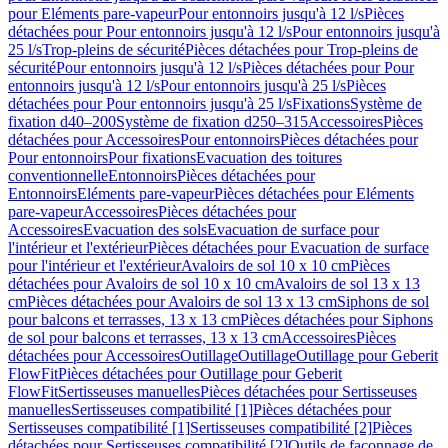
pour Eléments pare-vapeur
Pour entonnoirs jusqu'à 12 l/s
Pièces
détachées pour Pour entonnoirs jusqu'à 12 l/s
Pour entonnoirs jusqu'à
25 l/s
Trop-pleins de sécurité
Pièces détachées pour Trop-pleins de
sécurité
Pour entonnoirs jusqu'à 12 l/s
Pièces détachées pour Pour
entonnoirs jusqu'à 12 l/s
Pour entonnoirs jusqu'à 25 l/s
Pièces
détachées pour Pour entonnoirs jusqu'à 25 l/s
Fixations
Système de
fixation d40–200
Système de fixation d250–315
Accessoires
Pièces
détachées pour Accessoires
Pour entonnoirs
Pièces détachées pour
Pour entonnoirs
Pour fixations
Evacuation des toitures
conventionnelle
Entonnoirs
Pièces détachées pour
Entonnoirs
Eléments pare-vapeur
Pièces détachées pour Eléments
pare-vapeur
Accessoires
Pièces détachées pour
Accessoires
Evacuation des sols
Evacuation de surface pour
l'intérieur et l'extérieur
Pièces détachées pour Evacuation de surface
pour l'intérieur et l'extérieur
Avaloirs de sol 10 x 10 cm
Pièces
détachées pour Avaloirs de sol 10 x 10 cm
Avaloirs de sol 13 x 13
cm
Pièces détachées pour Avaloirs de sol 13 x 13 cm
Siphons de sol
pour balcons et terrasses, 13 x 13 cm
Pièces détachées pour Siphons
de sol pour balcons et terrasses, 13 x 13 cm
Accessoires
Pièces
détachées pour Accessoires
Outillage
Outillage
Outillage pour Geberit
FlowFit
Pièces détachées pour Outillage pour Geberit
FlowFit
Sertisseuses manuelles
Pièces détachées pour Sertisseuses
manuelles
Sertisseuses compatibilité [1]
Pièces détachées pour
Sertisseuses compatibilité [1]
Sertisseuses compatibilité [2]
Pièces
détachées pour Sertisseuses compatibilité [2]
Outils de façonnage de