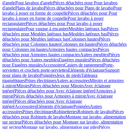
d'angle
Pour lavabos d'angle
Pièces détachées pour Pour lavabos
d'angle
Plans de lavabo
Pièces détachées pour Plans de lavabo
Pour
lavabo à poser en forme de coupelle
Pièces détachées pour Pour
lavabo à poser en forme de coupelle
Pour lavabo à poser
rectangulaire
Pièces détachées pour Pour lavabo à poser
rectangulaire
Pour vasque à encastrer
Meubles latéraux bas
Pièces
détachées pour Meubles latéraux bas
Meubles latéraux bas
Pièces
détachées pour Meubles latéraux bas
Colonnes hautes
Pièces
détachées pour Colonnes hautes
Colonnes mi-hautes
Pièces détachées
pour Colonnes mi-hautes
Armoires hautes compactes
Pièces
détachées pour Armoires hautes compactes
Autres meubles
Pièces
détachées pour Autres meubles
Etagères murales
Pièces détachées
pour Etagères murales
Accessoires
Casiers de rangement
Porte-
serviettes et crochets porte-serviettes
Eléments d'éclairage
Support
pour plans de lavabo
Poignées
Jeux de pieds
Tableaux
magnétiques
Prises électriques
Autres accessoires
Miroirs et armoires
à miroir
Miroirs
Pièces détachées pour Miroirs
Avec éclairage
intégré
Pièces détachées pour Avec éclairage intégré
Armoires à
miroir
Pièces détachées pour Armoires à miroir
Avec éclairage
intégré
Pièces détachées pour Avec éclairage
intégré
Accessoires
Eléments d'éclairage
Poignées
Autres
accessoires
Prises électriques
Robinetteries
Robinets de lavabo
Pièces
détachées pour Robinets de lavabo
Montage sur lavabo, alimentation
sur secteur
Pièces détachées pour Montage sur lavabo, alimentation
sur secteur
Montage sur lavabo, alimentation par piles
Pièces