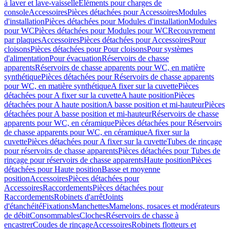
à laver et lave-vaisselle
Eléments pour charges de
console
Accessoires
Pièces détachées pour Accessoires
Modules
d'installation
Pièces détachées pour Modules d'installation
Modules
pour WC
Pièces détachées pour Modules pour WC
Recouvrement
par plaques
Accessoires
Pièces détachées pour Accessoires
Pour
cloisons
Pièces détachées pour Pour cloisons
Pour systèmes
d'alimentation
Pour évacuation
Réservoirs de chasse
apparents
Réservoirs de chasse apparents pour WC, en matière
synthétique
Pièces détachées pour Réservoirs de chasse apparents
pour WC, en matière synthétique
A fixer sur la cuvette
Pièces
détachées pour A fixer sur la cuvette
A haute position
Pièces
détachées pour A haute position
A basse position et mi-hauteur
Pièces
détachées pour A basse position et mi-hauteur
Réservoirs de chasse
apparents pour WC, en céramique
Pièces détachées pour Réservoirs
de chasse apparents pour WC, en céramique
A fixer sur la
cuvette
Pièces détachées pour A fixer sur la cuvette
Tubes de rinçage
pour réservoirs de chasse apparents
Pièces détachées pour Tubes de
rinçage pour réservoirs de chasse apparents
Haute position
Pièces
détachées pour Haute position
Basse et moyenne
position
Accessoires
Pièces détachées pour
Accessoires
Raccordements
Pièces détachées pour
Raccordements
Robinets d'arrêt
Joints
d'étanchéité
Fixations
Manchettes
Mamelons, rosaces et modérateurs
de débit
Consommables
Cloches
Réservoirs de chasse à
encastrer
Coudes de rinçage
Accessoires
Robinets flotteurs et