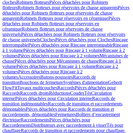
cloches
Robinets flotteurs
Pièces détachées pour Robinets
flotteurs
Robinets flotteurs pour réservoirs de chasse apparents
Pièces
détachées pour Robinets flotteurs pour réservoirs de chasse
apparents
Robinets flotteurs pour réservoirs en céramique
Pièces
détachées pour Robinets flotteurs pour réservoirs en
céramique
Robinets flotteurs pour réservoirs de chasse
universels
Pièces détachées pour Robinets flotteurs pour réservoirs
de chasse universels
Cloches
Pièces détachées pour Cloches
Rinçage
interrompable
Pièces détachées pour Rinçage interrompable
Rinçage
à 1 volume
Pièces détachées pour Rinçage à 1 volume
Rinçage à 2
volumes
Pièces détachées pour Rinçage à 2 volumes
Mécanismes de
chasse
Pièces détachées pour Mécanismes de chasse
Rinçage à 1
volume
Pièces détachées pour Rinçage à 1 volume
Rinçage à 2
volumes
Pièces détachées pour Rinçage à 2
volumes
Accessoires
Butons-poussoirs
Raccords de
transition
Bouchons de fermeture
Systèmes d'alimentation
Geberit
FlowFit
Tuyaux multicouches
Raccords
Pièces détachées pour
Raccords
Raccords droits
Réductions
Coudes
Tés
Circulation
interne
Pièces détachées pour Circulation interne
Raccords de
transition indémontables
Raccords de transition et raccordements,
démontables
Pièces détachées pour Raccords de transition et
raccordements, démontables
Fermetures
Boîtiers d’encastrement
électrique
Raccordements
Pièces détachées pour
Raccordements
Distributeurs avec raccordement à visser
Tés pour
chauffage
Raccords de transition et raccordements pour chauffage,