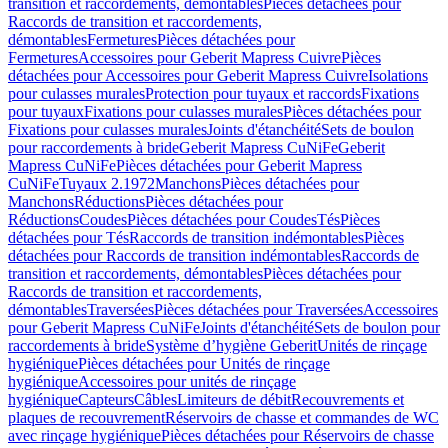
transition et raccordements, démontables
Pièces détachées pour
Raccords de transition et raccordements,
démontables
Fermetures
Pièces détachées pour
Fermetures
Accessoires pour Geberit Mapress Cuivre
Pièces
détachées pour Accessoires pour Geberit Mapress Cuivre
Isolations
pour culasses murales
Protection pour tuyaux et raccords
Fixations
pour tuyaux
Fixations pour culasses murales
Pièces détachées pour
Fixations pour culasses murales
Joints d'étanchéité
Sets de boulon
pour raccordements à bride
Geberit Mapress CuNiFe
Geberit
Mapress CuNiFe
Pièces détachées pour Geberit Mapress
CuNiFe
Tuyaux 2.1972
Manchons
Pièces détachées pour
Manchons
Réductions
Pièces détachées pour
Réductions
Coudes
Pièces détachées pour Coudes
Tés
Pièces
détachées pour Tés
Raccords de transition indémontables
Pièces
détachées pour Raccords de transition indémontables
Raccords de
transition et raccordements, démontables
Pièces détachées pour
Raccords de transition et raccordements,
démontables
Traversées
Pièces détachées pour Traversées
Accessoires
pour Geberit Mapress CuNiFe
Joints d'étanchéité
Sets de boulon pour
raccordements à bride
Système d’hygiène Geberit
Unités de rinçage
hygiénique
Pièces détachées pour Unités de rinçage
hygiénique
Accessoires pour unités de rinçage
hygiénique
Capteurs
Câbles
Limiteurs de débit
Recouvrements et
plaques de recouvrement
Réservoirs de chasse et commandes de WC
avec rinçage hygiénique
Pièces détachées pour Réservoirs de chasse