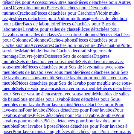
détachées pour Accessoires
Autres bacs
Pièces détachées pour Autres
bacs
Déversoirs muraux
Pièces détachées pour Déversoirs
muraux
Crachoirs
Pièces détachées pour Crachoirs
Vidoir multi-
usages
Pièces détachées pour Vidoir multi-usages
Bacs de rétention
pour plâtre
Bacs de laboratoire
Pièces détachées pour Bacs de
laboratoire
Lavabos pour salles de classe
Pièces détachées pour
Lavabos pour salles de classe
Accessoires
Colonnes
Pièces détachées
pour Colonnes
Colonnes
Cache-siphons
Pièces détachées pour
Cache-siphons
Accessoires
Caches pour ouverture d'évacuation
Porte-
serviettes
Matériel de fixation
Caches décoratifs
Equerres de
montage
Couvre-joints
Dosserets
Sets de consoles
Etagères
murales
Sets de lavabo avec sous-meuble
Sets de lave-mains avec
sous-meuble
Pièces détachées pour Sets de lave-mains avec sous-
meuble
Sets de lavabo avec sous-meuble
Pièces détachées pour Sets
de lavabo avec sous-meuble
Sets de lavabo pour meuble avec sous-
meuble
Pièces détachées pour Sets de lavabo pour meuble avec sous-
meuble
Sets de vasque à encastrer avec sous-meuble
Pièces détachées
pour Sets de vasque à encastrer avec sous-meuble
Meubles de salles
de bains
Sous-meubles pour lavabo
Pièces détachées pour Sous-
meubles pour lavabo
Pour lave-mains
Pièces détachées pour Pour
lave-mains
Pour lavabos
Pièces détachées pour Pour lavabos
Pour
lavabos doubles
Pièces détachées pour Pour lavabos doubles
Pour
lavabos pour meubles
Pièces détachées pour Pour lavabos pour
meubles
Pour lavabos à poser
Pièces détachées pour Pour lavabos à
poser
Pour lave-mains d'angle
Pièces détachées pour Pour lave-mains