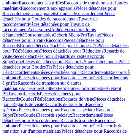
emboîter
Raccordements à griffes
Raccords de transition sur d'autres
matériaux
Raccordements aux appareils
Pièces détachées pour
Raccordements aux appareils
Coudes de raccordement
Pièces
détachées pour Coudes de raccordement
Tuyaux de
raccordement
Pièces détachées pour Tuyaux de
raccordement
Accessoires
Colliers
Fermetures
Joints
d'étanchéité
Consommables
Geberit Silent-Pro
Tuyaux
Pièces
détachées pour Tuyaux
Raccords
Pièces détachées pour
Raccords
Coudes
Pièces détachées pour Coudes
Tés
Pièces détachées
pour Tés
Réductions
Pièces détachées pour Réductions
Regards de
visite
Pièces détachées pour Regards de visite
Raccords
SuperTube
Pièces détachées pour Raccords SuperTube
Coudes
Pièces
détachées pour Coudes
Tés
Pièces détachées pour
Tés
Raccordements
Pièces détachées pour Raccordements
Raccords à
emboîter
Pièces détachées pour Raccords à emboîter
Raccordements
à griffes
Raccords de transition sur d'autres
matériaux
Accessoires
Colliers
Fermetures
Consommables
Geberit
PE
Tuyaux
Raccords
Pièces détachées pour
Raccords
Coudes
Tés
Réductions
Regards de visite
Pièces détachées
pour Regards de visite
Raccords de transition
Raccords
spéciaux
Pièces détachées pour Raccords spéciaux
Raccords
SuperTube
Coudes
Raccords spéciaux
Raccordements
Pièces
détachées pour Raccordements
Raccords à souder
Raccords à
emboîter
Pièces détachées pour Raccords à emboîter
Raccords de
transition sur d'autres matériaux
Pièces détachées pour Raccords de