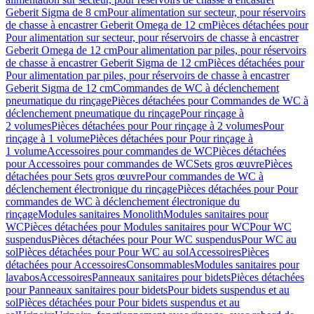
Geberit Sigma de 8 cm
Pour alimentation sur secteur, pour réservoirs
de chasse à encastrer Geberit Omega de 12 cm
Pièces détachées pour
Pour alimentation sur secteur, pour réservoirs de chasse à encastrer
Geberit Omega de 12 cm
Pour alimentation par piles, pour réservoirs
de chasse à encastrer Geberit Sigma de 12 cm
Pièces détachées pour
Pour alimentation par piles, pour réservoirs de chasse à encastrer
Geberit Sigma de 12 cm
Commandes de WC à déclenchement
pneumatique du rinçage
Pièces détachées pour Commandes de WC à
déclenchement pneumatique du rinçage
Pour rinçage à
2 volumes
Pièces détachées pour Pour rinçage à 2 volumes
Pour
rinçage à 1 volume
Pièces détachées pour Pour rinçage à
1 volume
Accessoires pour commandes de WC
Pièces détachées
pour Accessoires pour commandes de WC
Sets gros œuvre
Pièces
détachées pour Sets gros œuvre
Pour commandes de WC à
déclenchement électronique du rinçage
Pièces détachées pour Pour
commandes de WC à déclenchement électronique du
rinçage
Modules sanitaires Monolith
Modules sanitaires pour
WC
Pièces détachées pour Modules sanitaires pour WC
Pour WC
suspendus
Pièces détachées pour Pour WC suspendus
Pour WC au
sol
Pièces détachées pour Pour WC au sol
Accessoires
Pièces
détachées pour Accessoires
Consommables
Modules sanitaires pour
lavabos
Accessoires
Panneaux sanitaires pour bidets
Pièces détachées
pour Panneaux sanitaires pour bidets
Pour bidets suspendus et au
sol
Pièces détachées pour Pour bidets suspendus et au