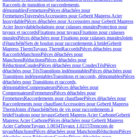
Raccords de transition et raccordements,
démontables
Fermetures
Pièces détachées pour
Fermetures
Traversées
Accessoires pour Geberit Mapress Acier
Inoxydable
Pièces détachées pour Accessoires pour Geberit Mapress
Acier Inoxydable
Isolations pour culasses murales
Protection pour
tuyaux et raccords
Fixations pour tuyaux
Fixations pour culasses
murales
Pièces détachées pour Fixations pour culasses murales
Joints
d'étanchéité
Sets de boulon pour raccordements à bride
Geberit
Mapress Therm
Tuyaux Therm
Raccords
Pièces détachées pour
Raccords
Manchons
Pièces détachées pour
Manchons
Réductions
Pièces détachées pour
Réductions
Coudes
Pièces détachées pour Coudes
Tés
Pièces
détachées pour Tés
Transitions indémontables
Pièces détachées pour
Transitions indémontables
Transitions et raccords, démontables
Pièces
détachées pour Transitions et raccords,
démontables
Compensateurs
Pièces détachées pour
Compensateurs
Fermetures
Pièces détachées pour
Fermetures
Raccordements pour chauffage
Pièces détachées pour
Raccordements pour chauffage
Accessoires pour Geberit Mapress
Therm
Joints d'étanchéité
Sets de vis pour raccordements à
bride
Fixations pour tuyaux
Geberit Mapress Acier Carbone
Geberit
Mapress Acier Carbone
Pièces détachées pour Geberit Mapress
Acier Carbone
Tuyaux 1.0034
Tuyaux 1.0215
Tronçons de
tuyau
Manchons
Pièces détachées pour Manchons
Réductions
Pièces
détachées pour Réductions
Coudes
Pièces détachées pour