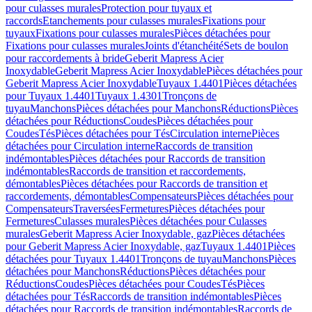
pour culasses murales
Protection pour tuyaux et
raccords
Etanchements pour culasses murales
Fixations pour
tuyaux
Fixations pour culasses murales
Pièces détachées pour
Fixations pour culasses murales
Joints d'étanchéité
Sets de boulon
pour raccordements à bride
Geberit Mapress Acier
Inoxydable
Geberit Mapress Acier Inoxydable
Pièces détachées pour
Geberit Mapress Acier Inoxydable
Tuyaux 1.4401
Pièces détachées
pour Tuyaux 1.4401
Tuyaux 1.4301
Tronçons de
tuyau
Manchons
Pièces détachées pour Manchons
Réductions
Pièces
détachées pour Réductions
Coudes
Pièces détachées pour
Coudes
Tés
Pièces détachées pour Tés
Circulation interne
Pièces
détachées pour Circulation interne
Raccords de transition
indémontables
Pièces détachées pour Raccords de transition
indémontables
Raccords de transition et raccordements,
démontables
Pièces détachées pour Raccords de transition et
raccordements, démontables
Compensateurs
Pièces détachées pour
Compensateurs
Traversées
Fermetures
Pièces détachées pour
Fermetures
Culasses murales
Pièces détachées pour Culasses
murales
Geberit Mapress Acier Inoxydable, gaz
Pièces détachées
pour Geberit Mapress Acier Inoxydable, gaz
Tuyaux 1.4401
Pièces
détachées pour Tuyaux 1.4401
Tronçons de tuyau
Manchons
Pièces
détachées pour Manchons
Réductions
Pièces détachées pour
Réductions
Coudes
Pièces détachées pour Coudes
Tés
Pièces
détachées pour Tés
Raccords de transition indémontables
Pièces
détachées pour Raccords de transition indémontables
Raccords de