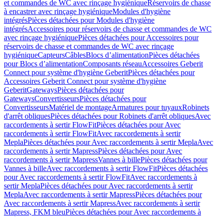
et commandes de WC avec rinçage hygiénique
Réservoirs de chasse
à encastrer avec rinçage hygiénique
Modules d'hygiène
intégrés
Pièces détachées pour Modules d'hygiène
intégrés
Accessoires pour réservoirs de chasse et commandes de WC
avec rinçage hygiénique
Pièces détachées pour Accessoires pour
réservoirs de chasse et commandes de WC avec rinçage
hygiénique
Capteurs
Câbles
Blocs d’alimentation
Pièces détachées
pour Blocs d’alimentation
Composants réseau
Accessoires Geberit
Connect pour système d'hygiène Geberit
Pièces détachées pour
Accessoires Geberit Connect pour système d'hygiène
Geberit
Gateways
Pièces détachées pour
Gateways
Convertisseurs
Pièces détachées pour
Convertisseurs
Matériel de montage
Armatures pour tuyaux
Robinets
d'arrêt obliques
Pièces détachées pour Robinets d'arrêt obliques
Avec
raccordements à sertir FlowFit
Pièces détachées pour Avec
raccordements à sertir FlowFit
Avec raccordements à sertir
Mepla
Pièces détachées pour Avec raccordements à sertir Mepla
Avec
raccordements à sertir Mapress
Pièces détachées pour Avec
raccordements à sertir Mapress
Vannes à bille
Pièces détachées pour
Vannes à bille
Avec raccordements à sertir FlowFit
Pièces détachées
pour Avec raccordements à sertir FlowFit
Avec raccordements à
sertir Mepla
Pièces détachées pour Avec raccordements à sertir
Mepla
Avec raccordements à sertir Mapress
Pièces détachées pour
Avec raccordements à sertir Mapress
Avec raccordements à sertir
Mapress, FKM bleu
Pièces détachées pour Avec raccordements à