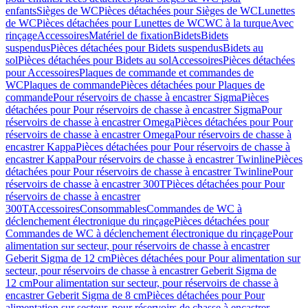
enfants
Sièges de WC
Pièces détachées pour Sièges de WC
Lunettes
de WC
Pièces détachées pour Lunettes de WC
WC à la turque
Avec
rinçage
Accessoires
Matériel de fixation
Bidets
Bidets
suspendus
Pièces détachées pour Bidets suspendus
Bidets au
sol
Pièces détachées pour Bidets au sol
Accessoires
Pièces détachées
pour Accessoires
Plaques de commande et commandes de
WC
Plaques de commande
Pièces détachées pour Plaques de
commande
Pour réservoirs de chasse à encastrer Sigma
Pièces
détachées pour Pour réservoirs de chasse à encastrer Sigma
Pour
réservoirs de chasse à encastrer Omega
Pièces détachées pour Pour
réservoirs de chasse à encastrer Omega
Pour réservoirs de chasse à
encastrer Kappa
Pièces détachées pour Pour réservoirs de chasse à
encastrer Kappa
Pour réservoirs de chasse à encastrer Twinline
Pièces
détachées pour Pour réservoirs de chasse à encastrer Twinline
Pour
réservoirs de chasse à encastrer 300T
Pièces détachées pour Pour
réservoirs de chasse à encastrer
300T
Accessoires
Consommables
Commandes de WC à
déclenchement électronique du rinçage
Pièces détachées pour
Commandes de WC à déclenchement électronique du rinçage
Pour
alimentation sur secteur, pour réservoirs de chasse à encastrer
Geberit Sigma de 12 cm
Pièces détachées pour Pour alimentation sur
secteur, pour réservoirs de chasse à encastrer Geberit Sigma de
12 cm
Pour alimentation sur secteur, pour réservoirs de chasse à
encastrer Geberit Sigma de 8 cm
Pièces détachées pour Pour
alimentation sur secteur, pour réservoirs de chasse à encastrer