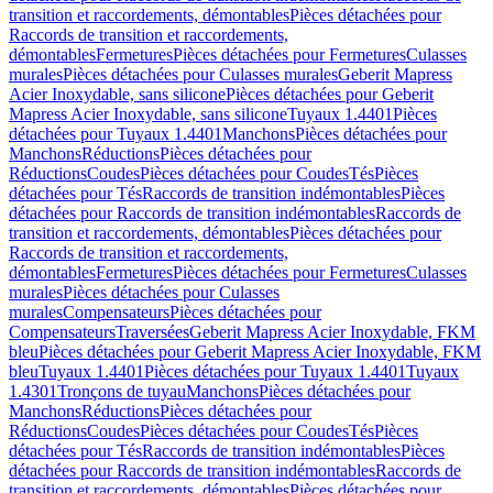
transition et raccordements, démontables
Pièces détachées pour
Raccords de transition et raccordements,
démontables
Fermetures
Pièces détachées pour Fermetures
Culasses
murales
Pièces détachées pour Culasses murales
Geberit Mapress
Acier Inoxydable, sans silicone
Pièces détachées pour Geberit
Mapress Acier Inoxydable, sans silicone
Tuyaux 1.4401
Pièces
détachées pour Tuyaux 1.4401
Manchons
Pièces détachées pour
Manchons
Réductions
Pièces détachées pour
Réductions
Coudes
Pièces détachées pour Coudes
Tés
Pièces
détachées pour Tés
Raccords de transition indémontables
Pièces
détachées pour Raccords de transition indémontables
Raccords de
transition et raccordements, démontables
Pièces détachées pour
Raccords de transition et raccordements,
démontables
Fermetures
Pièces détachées pour Fermetures
Culasses
murales
Pièces détachées pour Culasses
murales
Compensateurs
Pièces détachées pour
Compensateurs
Traversées
Geberit Mapress Acier Inoxydable, FKM
bleu
Pièces détachées pour Geberit Mapress Acier Inoxydable, FKM
bleu
Tuyaux 1.4401
Pièces détachées pour Tuyaux 1.4401
Tuyaux
1.4301
Tronçons de tuyau
Manchons
Pièces détachées pour
Manchons
Réductions
Pièces détachées pour
Réductions
Coudes
Pièces détachées pour Coudes
Tés
Pièces
détachées pour Tés
Raccords de transition indémontables
Pièces
détachées pour Raccords de transition indémontables
Raccords de
transition et raccordements, démontables
Pièces détachées pour