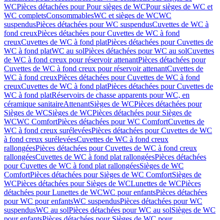
WC
Pièces détachées pour Pour sièges de WC
Pour sièges de WC et
WC complets
Consommables
WC et sièges de WC
WC
suspendus
Pièces détachées pour WC suspendus
Cuvettes de WC à
fond creux
Pièces détachées pour Cuvettes de WC à fond
creux
Cuvettes de WC à fond plat
Pièces détachées pour Cuvettes de
WC à fond plat
WC au sol
Pièces détachées pour WC au sol
Cuvettes
de WC à fond creux pour réservoir attenant
Pièces détachées pour
Cuvettes de WC à fond creux pour réservoir attenant
Cuvettes de
WC à fond creux
Pièces détachées pour Cuvettes de WC à fond
creux
Cuvettes de WC à fond plat
Pièces détachées pour Cuvettes de
WC à fond plat
Réservoirs de chasse apparents pour WC, en
céramique sanitaire
Attenant
Sièges de WC
Pièces détachées pour
Sièges de WC
Sièges de WC
Pièces détachées pour Sièges de
WC
WC Comfort
Pièces détachées pour WC Comfort
Cuvettes de
WC à fond creux surélevées
Pièces détachées pour Cuvettes de WC
à fond creux surélevées
Cuvettes de WC à fond creux
rallongées
Pièces détachées pour Cuvettes de WC à fond creux
rallongées
Cuvettes de WC à fond plat rallongées
Pièces détachées
pour Cuvettes de WC à fond plat rallongées
Sièges de WC
Comfort
Pièces détachées pour Sièges de WC Comfort
Sièges de
WC
Pièces détachées pour Sièges de WC
Lunettes de WC
Pièces
détachées pour Lunettes de WC
WC pour enfants
Pièces détachées
pour WC pour enfants
WC suspendus
Pièces détachées pour WC
suspendus
WC au sol
Pièces détachées pour WC au sol
Sièges de WC
pour enfants
Pièces détachées pour Sièges de WC pour