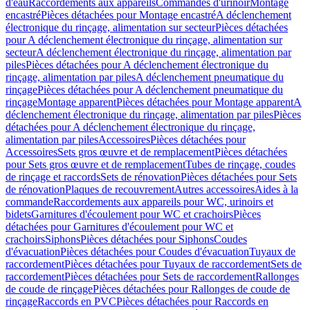
d'eau
Raccordements aux appareils
Commandes d'urinoir
Montage
encastré
Pièces détachées pour Montage encastré
A déclenchement
électronique du rinçage, alimentation sur secteur
Pièces détachées
pour A déclenchement électronique du rinçage, alimentation sur
secteur
A déclenchement électronique du rinçage, alimentation par
piles
Pièces détachées pour A déclenchement électronique du
rinçage, alimentation par piles
A déclenchement pneumatique du
rinçage
Pièces détachées pour A déclenchement pneumatique du
rinçage
Montage apparent
Pièces détachées pour Montage apparent
A
déclenchement électronique du rinçage, alimentation par piles
Pièces
détachées pour A déclenchement électronique du rinçage,
alimentation par piles
Accessoires
Pièces détachées pour
Accessoires
Sets gros œuvre et de remplacement
Pièces détachées
pour Sets gros œuvre et de remplacement
Tubes de rinçage, coudes
de rinçage et raccords
Sets de rénovation
Pièces détachées pour Sets
de rénovation
Plaques de recouvrement
Autres accessoires
Aides à la
commande
Raccordements aux appareils pour WC, urinoirs et
bidets
Garnitures d'écoulement pour WC et crachoirs
Pièces
détachées pour Garnitures d'écoulement pour WC et
crachoirs
Siphons
Pièces détachées pour Siphons
Coudes
d'évacuation
Pièces détachées pour Coudes d'évacuation
Tuyaux de
raccordement
Pièces détachées pour Tuyaux de raccordement
Sets de
raccordement
Pièces détachées pour Sets de raccordement
Rallonges
de coude de rinçage
Pièces détachées pour Rallonges de coude de
rinçage
Raccords en PVC
Pièces détachées pour Raccords en