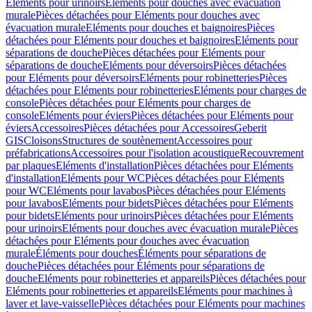
Eléments pour urinoirs
Eléments pour douches avec évacuation
murale
Pièces détachées pour Eléments pour douches avec
évacuation murale
Eléments pour douches et baignoires
Pièces
détachées pour Eléments pour douches et baignoires
Eléments pour
séparations de douche
Pièces détachées pour Eléments pour
séparations de douche
Eléments pour déversoirs
Pièces détachées
pour Eléments pour déversoirs
Eléments pour robinetteries
Pièces
détachées pour Eléments pour robinetteries
Eléments pour charges de
console
Pièces détachées pour Eléments pour charges de
console
Eléments pour éviers
Pièces détachées pour Eléments pour
éviers
Accessoires
Pièces détachées pour Accessoires
Geberit
GIS
Cloisons
Structures de soutènement
Accessoires pour
préfabrications
Accessoires pour l'isolation acoustique
Recouvrement
par plaques
Eléments d'installation
Pièces détachées pour Eléments
d'installation
Eléments pour WC
Pièces détachées pour Eléments
pour WC
Eléments pour lavabos
Pièces détachées pour Eléments
pour lavabos
Eléments pour bidets
Pièces détachées pour Eléments
pour bidets
Eléments pour urinoirs
Pièces détachées pour Eléments
pour urinoirs
Eléments pour douches avec évacuation murale
Pièces
détachées pour Eléments pour douches avec évacuation
murale
Éléments pour douches
Éléments pour séparations de
douche
Pièces détachées pour Éléments pour séparations de
douche
Eléments pour robinetteries et appareils
Pièces détachées pour
Eléments pour robinetteries et appareils
Eléments pour machines à
laver et lave-vaisselle
Pièces détachées pour Eléments pour machines