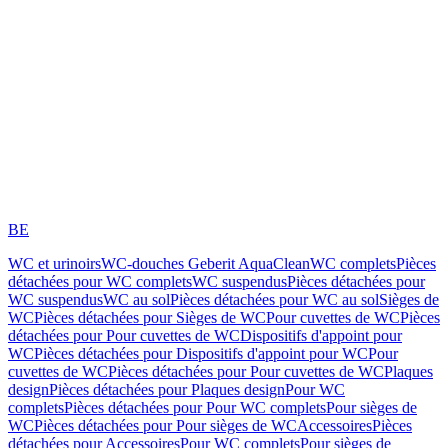
BE
WC et urinoirs
WC-douches Geberit AquaClean
WC complets
Pièces
détachées pour WC complets
WC suspendus
Pièces détachées pour
WC suspendus
WC au sol
Pièces détachées pour WC au sol
Sièges de
WC
Pièces détachées pour Sièges de WC
Pour cuvettes de WC
Pièces
détachées pour Pour cuvettes de WC
Dispositifs d'appoint pour
WC
Pièces détachées pour Dispositifs d'appoint pour WC
Pour
cuvettes de WC
Pièces détachées pour Pour cuvettes de WC
Plaques
design
Pièces détachées pour Plaques design
Pour WC
complets
Pièces détachées pour Pour WC complets
Pour sièges de
WC
Pièces détachées pour Pour sièges de WC
Accessoires
Pièces
détachées pour Accessoires
Pour WC complets
Pour sièges de