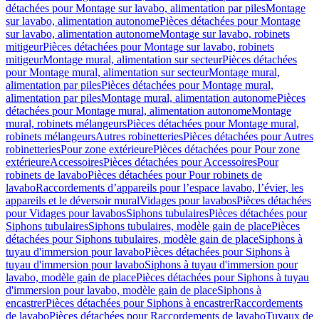
détachées pour Montage sur lavabo, alimentation par piles
Montage
sur lavabo, alimentation autonome
Pièces détachées pour Montage
sur lavabo, alimentation autonome
Montage sur lavabo, robinets
mitigeur
Pièces détachées pour Montage sur lavabo, robinets
mitigeur
Montage mural, alimentation sur secteur
Pièces détachées
pour Montage mural, alimentation sur secteur
Montage mural,
alimentation par piles
Pièces détachées pour Montage mural,
alimentation par piles
Montage mural, alimentation autonome
Pièces
détachées pour Montage mural, alimentation autonome
Montage
mural, robinets mélangeurs
Pièces détachées pour Montage mural,
robinets mélangeurs
Autres robinetteries
Pièces détachées pour Autres
robinetteries
Pour zone extérieure
Pièces détachées pour Pour zone
extérieure
Accessoires
Pièces détachées pour Accessoires
Pour
robinets de lavabo
Pièces détachées pour Pour robinets de
lavabo
Raccordements d’appareils pour l’espace lavabo, l’évier, les
appareils et le déversoir mural
Vidages pour lavabos
Pièces détachées
pour Vidages pour lavabos
Siphons tubulaires
Pièces détachées pour
Siphons tubulaires
Siphons tubulaires, modèle gain de place
Pièces
détachées pour Siphons tubulaires, modèle gain de place
Siphons à
tuyau d'immersion pour lavabo
Pièces détachées pour Siphons à
tuyau d'immersion pour lavabo
Siphons à tuyau d'immersion pour
lavabo, modèle gain de place
Pièces détachées pour Siphons à tuyau
d'immersion pour lavabo, modèle gain de place
Siphons à
encastrer
Pièces détachées pour Siphons à encastrer
Raccordements
de lavabo
Pièces détachées pour Raccordements de lavabo
Tuyaux de