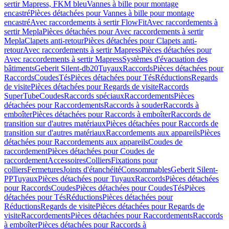
sertir Mapress, FKM bleu
Vannes à bille pour montage
encastré
Pièces détachées pour Vannes à bille pour montage
encastré
Avec raccordements à sertir FlowFit
Avec raccordements à
sertir Mepla
Pièces détachées pour Avec raccordements à sertir
Mepla
Clapets anti-retour
Pièces détachées pour Clapets anti-
retour
Avec raccordements à sertir Mapress
Pièces détachées pour
Avec raccordements à sertir Mapress
Systèmes d'évacuation des
bâtiments
Geberit Silent-db20
Tuyaux
Raccords
Pièces détachées pour
Raccords
Coudes
Tés
Pièces détachées pour Tés
Réductions
Regards
de visite
Pièces détachées pour Regards de visite
Raccords
SuperTube
Coudes
Raccords spéciaux
Raccordements
Pièces
détachées pour Raccordements
Raccords à souder
Raccords à
emboîter
Pièces détachées pour Raccords à emboîter
Raccords de
transition sur d'autres matériaux
Pièces détachées pour Raccords de
transition sur d'autres matériaux
Raccordements aux appareils
Pièces
détachées pour Raccordements aux appareils
Coudes de
raccordement
Pièces détachées pour Coudes de
raccordement
Accessoires
Colliers
Fixations pour
colliers
Fermetures
Joints d'étanchéité
Consommables
Geberit Silent-
PP
Tuyaux
Pièces détachées pour Tuyaux
Raccords
Pièces détachées
pour Raccords
Coudes
Pièces détachées pour Coudes
Tés
Pièces
détachées pour Tés
Réductions
Pièces détachées pour
Réductions
Regards de visite
Pièces détachées pour Regards de
visite
Raccordements
Pièces détachées pour Raccordements
Raccords
à emboîter
Pièces détachées pour Raccords à