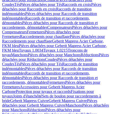
Coudes
Tés
Pièces détachées pour Tés
Raccords en croix
Pièces
détachées pour Raccords en croix
Raccords de transition
indémontables
Pièces détachées pour Raccords de transition
indémontables
Raccords de transition et raccordements,
démontables
Pièces détachées pour Raccords de transition et
raccordements, démontables
Compensateurs
Pièces détachées pour
Compensateurs
Fermetures
Pièces détachées pour
Fermetures
Raccordements pour chauffage
Pièces détachées pour
Raccordements pour chauffage
Geberit Mapress Acier Carbone,
FKM bleu
Pièces détachées pour Geberit Mapress Acier Carbone,
FKM bleu
Tuyaux 1.0034
Tuyaux 1.0215
Tronçons de
tuyau
Manchons
Pièces détachées pour Manchons
Réductions
Pièces
détachées pour Réductions
Coudes
Pièces détachées pour
Coudes
Tés
Pièces détachées pour Tés
Raccords de transition
indémontables
Pièces détachées pour Raccords de transition
indémontables
Raccords de transition et raccordements,
démontables
Pièces détachées pour Raccords de transition et
raccordements, démontables
Fermetures
Pièces détachées pour
Fermetures
Accessoires pour Geberit Mapress Acier
Carbone
Protection pour tuyaux et raccords
Fixations pour
tuyaux
Joints d'étanchéité
Sets de boulon pour raccordements à
bride
Geberit Mapress Cuivre
Geberit Mapress Cuivre
Pièces
détachées pour Geberit Mapress Cuivre
Manchons
Pièces détachées
pour Manchons
Réductions
Pièces détachées pour