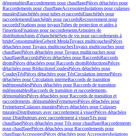
démontables
Raccordements pour chauffage
Pièces détachées pour
Raccordements pour chauffage
Accessoires
Isolations pour culasses
murales
Etanchéités pour tubes et raccords
Etanchéités pour
raccordements
Etanchéités pour raccords
Recouvrement pour
raccords
Fixations pour tuyaux
Tubes de protection et aides à
l'insertion
Fixations pour raccordements
Armoires de
distribution
Joints d’étanchéité
Sets de vis pour raccordements à
bride
Consommables
Geberit Mepla
Tuyaux multicouches
Pièces
détachées pour Tuyaux multicouches
Tuyaux multicouches pour
chauffage
Pièces détachées pour Tuyaux multicouches pour
chauffage
Raccords
Pièces détachées pour Raccords
Raccords
droits
Pièces détachées pour Raccords droits
Réductions
Pièces
détachées pour Réductions
Coudes
Pièces détachées pour
Coudes
Tés
Pièces détachées pour Tés
Circulation interne
Pièces
détachées pour Circulation interne
Raccords de transition
indémontables
Pièces détachées pour Raccords de transition
indémontables
Raccords de transition et raccordements,
démontables
Pièces détachées pour Raccords de transition et
raccordements, démontables
Fermetures
Pièces détachées pour
Fermetures
Culasses murales
Pièces détachées pour Culasses
murales
Distributeurs avec raccordement à visser
Pièces détachées
pour Distributeurs avec raccordement à visser
Tés pour
chauffage
Pièces détachées pour Tés pour chauffage
Raccordements
pour chauffage
Pièces détachées pour Raccordements pour
chauffage
Accessoires
Pièces détachées pour Accessoires
Isolations