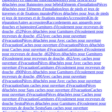
détachées pour Baignoires pour bébés
Eléments d'installation
Pièces
détachées pour Eléments d'installation
Jeux de pieds et jeux de
traverses et de fixations murales
Pièces détachées pour Jeux de pieds
et jeux de traverses et de fixations murales
Accessoires
Kits de
réparation
Autres accessoires
Raccordements aux appareils pour
douches et baignoires
Garnitures d'écoulement pour receveurs de
douche, d52
Pièces détachées pour Garnitures d'écoulement pour
receveurs de douche, d52
Avec caches pour ouverture
d'évacuation
Pièces détachées pour Avec caches pour ouverture
d'évacuation
Caches pour ouverture d'évacuation
Pièces détachées
pour Caches pour ouverture d'évacuation
Garnitures d'écoulement
pour receveurs de douche, d62
Pièces détachées pour Garnitures
d'écoulement pour receveurs de douche, d62
Avec caches pour
ouverture d'évacuation
Pièces détachées pour Avec caches pour
ouverture d'évacuation
Garnitures d'écoulement pour receveurs de
douche, d90
Pièces détachées pour Garnitures d'écoulement pour
receveurs de douche, d90
Avec caches pour ouverture
d'évacuation
Pièces détachées pour Avec caches pour ouverture
d'évacuation
Sans caches pour ouverture d'évacuation
Pièces
détachées pour Sans caches pour ouverture d'évacuation
Caches
pour ouverture d'évacuation
Pièces détachées pour Caches pour
ouverture d'évacuation
Garnitures d'écoulement pour receveurs de
douche Sestra
Pièces détachées pour Garnitures d'écoulement pour
receveurs de douche Sestra
Sans caches pour ouverture