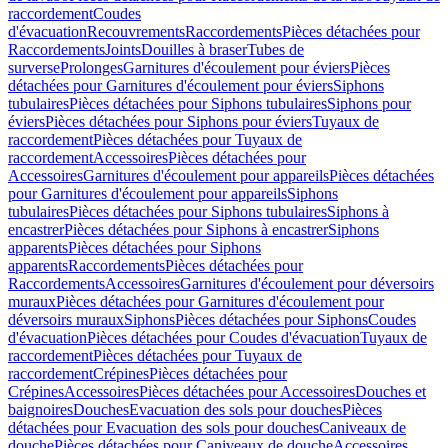
raccordement
Coudes
d'évacuation
Recouvrements
Raccordements
Pièces détachées pour
Raccordements
Joints
Douilles à braser
Tubes de
surverse
Prolonges
Garnitures d'écoulement pour éviers
Pièces
détachées pour Garnitures d'écoulement pour éviers
Siphons
tubulaires
Pièces détachées pour Siphons tubulaires
Siphons pour
éviers
Pièces détachées pour Siphons pour éviers
Tuyaux de
raccordement
Pièces détachées pour Tuyaux de
raccordement
Accessoires
Pièces détachées pour
Accessoires
Garnitures d'écoulement pour appareils
Pièces détachées
pour Garnitures d'écoulement pour appareils
Siphons
tubulaires
Pièces détachées pour Siphons tubulaires
Siphons à
encastrer
Pièces détachées pour Siphons à encastrer
Siphons
apparents
Pièces détachées pour Siphons
apparents
Raccordements
Pièces détachées pour
Raccordements
Accessoires
Garnitures d'écoulement pour déversoirs
muraux
Pièces détachées pour Garnitures d'écoulement pour
déversoirs muraux
Siphons
Pièces détachées pour Siphons
Coudes
d'évacuation
Pièces détachées pour Coudes d'évacuation
Tuyaux de
raccordement
Pièces détachées pour Tuyaux de
raccordement
Crépines
Pièces détachées pour
Crépines
Accessoires
Pièces détachées pour Accessoires
Douches et
baignoires
Douches
Evacuation des sols pour douches
Pièces
détachées pour Evacuation des sols pour douches
Caniveaux de
douche
Pièces détachées pour Caniveaux de douche
Accessoires