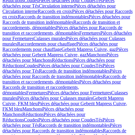
Réductions
Coudes
Pièces détachées pour Coudes
Tés
Pièces
détachées pour Tés
Circulation interne
Pièces détachées pour
Circulation interne
Raccords en croix
Pièces détachées pour Raccords
en croix
Raccords de transition indémontables
Pièces détachées pour
Raccords de transition indémontables
Raccords de transition et
raccordements, démontables
Pièces détachées pour Raccords de
transition et raccordements, démontables
Fermetures
Pièces détachées
pour Fermetures
Culasses murales
Pièces détachées pour Culasses
murales
Raccordements pour chauffage
Pièces détachées pour
Raccordements pour chauffage
Geberit Mapress Cuivre, gaz
Pièces
détachées pour Geberit Mapress Cuivre, gaz
Manchons
Pièces
détachées pour Manchons
Réductions
Pièces détachées pour
Réductions
Coudes
Pièces détachées pour Coudes
Tés
Pièces
détachées pour Tés
Raccords de transition indémontables
Pièces
détachées pour Raccords de transition indémontables
Raccords de
transition et raccordements, démontables
Pièces détachées pour
Raccords de transition et raccordements,
démontables
Fermetures
Pièces détachées pour Fermetures
Culasses
murales
Pièces détachées pour Culasses murales
Geberit Mapress
Cuivre, FKM bleu
Pièces détachées pour Geberit Mapress Cuivre,
FKM bleu
Manchons
Pièces détachées pour
Manchons
Réductions
Pièces détachées pour
Réductions
Coudes
Pièces détachées pour Coudes
Tés
Pièces
détachées pour Tés
Raccords de transition indémontables
Pièces
détachées pour Raccords de transition indémontables
Raccords de