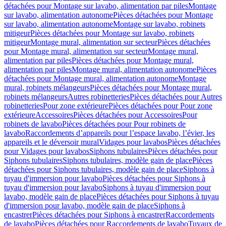
détachées pour Montage sur lavabo, alimentation par piles
Montage
sur lavabo, alimentation autonome
Pièces détachées pour Montage
sur lavabo, alimentation autonome
Montage sur lavabo, robinets
mitigeur
Pièces détachées pour Montage sur lavabo, robinets
mitigeur
Montage mural, alimentation sur secteur
Pièces détachées
pour Montage mural, alimentation sur secteur
Montage mural,
alimentation par piles
Pièces détachées pour Montage mural,
alimentation par piles
Montage mural, alimentation autonome
Pièces
détachées pour Montage mural, alimentation autonome
Montage
mural, robinets mélangeurs
Pièces détachées pour Montage mural,
robinets mélangeurs
Autres robinetteries
Pièces détachées pour Autres
robinetteries
Pour zone extérieure
Pièces détachées pour Pour zone
extérieure
Accessoires
Pièces détachées pour Accessoires
Pour
robinets de lavabo
Pièces détachées pour Pour robinets de
lavabo
Raccordements d’appareils pour l’espace lavabo, l’évier, les
appareils et le déversoir mural
Vidages pour lavabos
Pièces détachées
pour Vidages pour lavabos
Siphons tubulaires
Pièces détachées pour
Siphons tubulaires
Siphons tubulaires, modèle gain de place
Pièces
détachées pour Siphons tubulaires, modèle gain de place
Siphons à
tuyau d'immersion pour lavabo
Pièces détachées pour Siphons à
tuyau d'immersion pour lavabo
Siphons à tuyau d'immersion pour
lavabo, modèle gain de place
Pièces détachées pour Siphons à tuyau
d'immersion pour lavabo, modèle gain de place
Siphons à
encastrer
Pièces détachées pour Siphons à encastrer
Raccordements
de lavabo
Pièces détachées pour Raccordements de lavabo
Tuyaux de