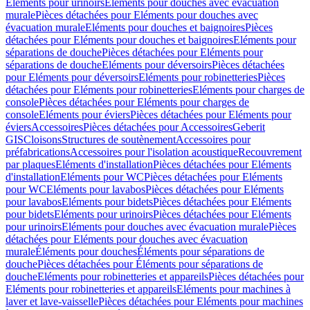
Eléments pour urinoirs
Eléments pour douches avec évacuation
murale
Pièces détachées pour Eléments pour douches avec
évacuation murale
Eléments pour douches et baignoires
Pièces
détachées pour Eléments pour douches et baignoires
Eléments pour
séparations de douche
Pièces détachées pour Eléments pour
séparations de douche
Eléments pour déversoirs
Pièces détachées
pour Eléments pour déversoirs
Eléments pour robinetteries
Pièces
détachées pour Eléments pour robinetteries
Eléments pour charges de
console
Pièces détachées pour Eléments pour charges de
console
Eléments pour éviers
Pièces détachées pour Eléments pour
éviers
Accessoires
Pièces détachées pour Accessoires
Geberit
GIS
Cloisons
Structures de soutènement
Accessoires pour
préfabrications
Accessoires pour l'isolation acoustique
Recouvrement
par plaques
Eléments d'installation
Pièces détachées pour Eléments
d'installation
Eléments pour WC
Pièces détachées pour Eléments
pour WC
Eléments pour lavabos
Pièces détachées pour Eléments
pour lavabos
Eléments pour bidets
Pièces détachées pour Eléments
pour bidets
Eléments pour urinoirs
Pièces détachées pour Eléments
pour urinoirs
Eléments pour douches avec évacuation murale
Pièces
détachées pour Eléments pour douches avec évacuation
murale
Éléments pour douches
Éléments pour séparations de
douche
Pièces détachées pour Éléments pour séparations de
douche
Eléments pour robinetteries et appareils
Pièces détachées pour
Eléments pour robinetteries et appareils
Eléments pour machines à
laver et lave-vaisselle
Pièces détachées pour Eléments pour machines