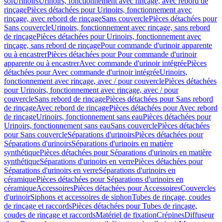
sol
Urinoirs
Urinoirs, fonctionnement avec rinçage, avec rebord de
rinçage
Pièces détachées pour Urinoirs, fonctionnement avec
rinçage, avec rebord de rinçage
Sans couvercle
Pièces détachées pour
Sans couvercle
Urinoirs, fonctionnement avec rinçage, sans rebord
de rinçage
Pièces détachées pour Urinoirs, fonctionnement avec
rinçage, sans rebord de rinçage
Pour commande d'urinoir apparente
ou à encastrer
Pièces détachées pour Pour commande d'urinoir
apparente ou à encastrer
Avec commande d'urinoir intégrée
Pièces
détachées pour Avec commande d'urinoir intégrée
Urinoirs,
fonctionnement avec rinçage, avec / pour couvercle
Pièces détachées
pour Urinoirs, fonctionnement avec rinçage, avec / pour
couvercle
Sans rebord de rinçage
Pièces détachées pour Sans rebord
de rinçage
Avec rebord de rinçage
Pièces détachées pour Avec rebord
de rinçage
Urinoirs, fonctionnement sans eau
Pièces détachées pour
Urinoirs, fonctionnement sans eau
Sans couvercle
Pièces détachées
pour Sans couvercle
Séparations d'urinoirs
Pièces détachées pour
Séparations d'urinoirs
Séparations d'urinoirs en matière
synthétique
Pièces détachées pour Séparations d'urinoirs en matière
synthétique
Séparations d'urinoirs en verre
Pièces détachées pour
Séparations d'urinoirs en verre
Séparations d'urinoirs en
céramique
Pièces détachées pour Séparations d'urinoirs en
céramique
Accessoires
Pièces détachées pour Accessoires
Couvercles
d'urinoir
Siphons et accessoires de siphon
Tubes de rinçage, coudes
de rinçage et raccords
Pièces détachées pour Tubes de rinçage,
coudes de rinçage et raccords
Matériel de fixation
Crépines
Diffuseur