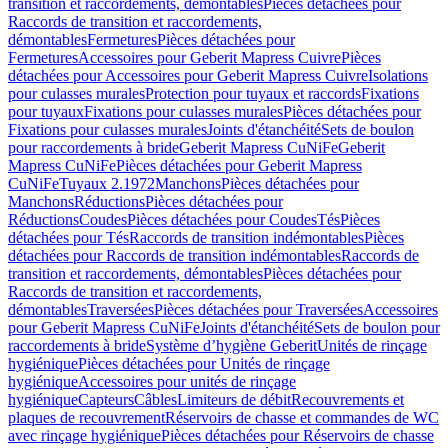
transition et raccordements, démontables
Pièces détachées pour
Raccords de transition et raccordements,
démontables
Fermetures
Pièces détachées pour
Fermetures
Accessoires pour Geberit Mapress Cuivre
Pièces
détachées pour Accessoires pour Geberit Mapress Cuivre
Isolations
pour culasses murales
Protection pour tuyaux et raccords
Fixations
pour tuyaux
Fixations pour culasses murales
Pièces détachées pour
Fixations pour culasses murales
Joints d'étanchéité
Sets de boulon
pour raccordements à bride
Geberit Mapress CuNiFe
Geberit
Mapress CuNiFe
Pièces détachées pour Geberit Mapress
CuNiFe
Tuyaux 2.1972
Manchons
Pièces détachées pour
Manchons
Réductions
Pièces détachées pour
Réductions
Coudes
Pièces détachées pour Coudes
Tés
Pièces
détachées pour Tés
Raccords de transition indémontables
Pièces
détachées pour Raccords de transition indémontables
Raccords de
transition et raccordements, démontables
Pièces détachées pour
Raccords de transition et raccordements,
démontables
Traversées
Pièces détachées pour Traversées
Accessoires
pour Geberit Mapress CuNiFe
Joints d'étanchéité
Sets de boulon pour
raccordements à bride
Système d’hygiène Geberit
Unités de rinçage
hygiénique
Pièces détachées pour Unités de rinçage
hygiénique
Accessoires pour unités de rinçage
hygiénique
Capteurs
Câbles
Limiteurs de débit
Recouvrements et
plaques de recouvrement
Réservoirs de chasse et commandes de WC
avec rinçage hygiénique
Pièces détachées pour Réservoirs de chasse