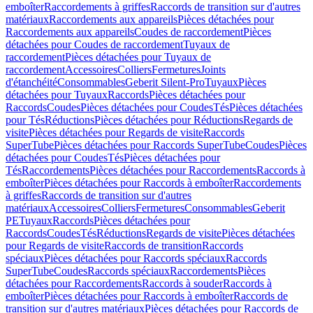
emboîter
Raccordements à griffes
Raccords de transition sur d'autres
matériaux
Raccordements aux appareils
Pièces détachées pour
Raccordements aux appareils
Coudes de raccordement
Pièces
détachées pour Coudes de raccordement
Tuyaux de
raccordement
Pièces détachées pour Tuyaux de
raccordement
Accessoires
Colliers
Fermetures
Joints
d'étanchéité
Consommables
Geberit Silent-Pro
Tuyaux
Pièces
détachées pour Tuyaux
Raccords
Pièces détachées pour
Raccords
Coudes
Pièces détachées pour Coudes
Tés
Pièces détachées
pour Tés
Réductions
Pièces détachées pour Réductions
Regards de
visite
Pièces détachées pour Regards de visite
Raccords
SuperTube
Pièces détachées pour Raccords SuperTube
Coudes
Pièces
détachées pour Coudes
Tés
Pièces détachées pour
Tés
Raccordements
Pièces détachées pour Raccordements
Raccords à
emboîter
Pièces détachées pour Raccords à emboîter
Raccordements
à griffes
Raccords de transition sur d'autres
matériaux
Accessoires
Colliers
Fermetures
Consommables
Geberit
PE
Tuyaux
Raccords
Pièces détachées pour
Raccords
Coudes
Tés
Réductions
Regards de visite
Pièces détachées
pour Regards de visite
Raccords de transition
Raccords
spéciaux
Pièces détachées pour Raccords spéciaux
Raccords
SuperTube
Coudes
Raccords spéciaux
Raccordements
Pièces
détachées pour Raccordements
Raccords à souder
Raccords à
emboîter
Pièces détachées pour Raccords à emboîter
Raccords de
transition sur d'autres matériaux
Pièces détachées pour Raccords de