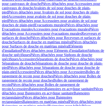
pour caniveaux de douche
Pièces détachées pour Accessoires pour
caniveaux de douche
Avaloirs de sol pour douches de plain-
pied
Pièces détachées pour Avaloirs de sol pour douches de plain-
pied
Accessoires pour avaloirs de sol pour douches de plain-
pied
Pièces détachées pour Accessoires pour avaloirs de sol pour
douches de plain-pied
Evacuations murales
Pièces détachées pour
Evacuations murales
Accessoires pour évacuations murales
Pièces
détachées pour Accessoires pour évacuations murales
Receveurs et
surfaces de douche
Pièces détachées pour Receveurs et surfaces de
douche
Surfaces de douche en matériau minéral
Pièces détachées
pour Surfaces de douche en matériau minéral
Eléments
d'installation
Pièces détachées pour Eléments d'installation
Siphons de
douche spécifiques
Pièces détachées pour Siphons de douche
spécifiques
Accessoires
Séparations de douche
Pièces détachées pour
Séparations de douche
Séparations de douche pour douche de plain-
pied
Pièces détachées pour Séparations de douche pour douche de
plain-pied
Accessoires
Pièces détachées pour Accessoires
Boîtes de
rangement de recoin pour douches
Pièces détachées pour Boîtes de
rangement de recoin pour douches
Boîtes de rangement de
recoin
Pièces détachées pour Boîtes de rangement de
recoin
Accessoires
Baignoires
Baignoires en acrylique sanitaire
Pièces
détachées pour Baignoires en acrylique sanitaire
Baignoires
rectangulaires
Pièces détachées pour Baignoires
rectangulaires
Baignoires en matériau minéral
Pièces détachées pour
Baignoires en matériau minéral
Baignoires pour bébés
Pièces