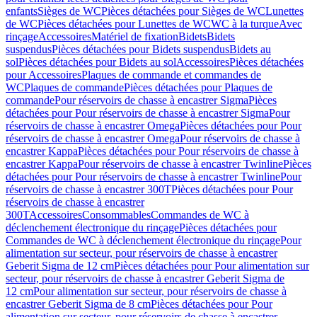
enfants
Sièges de WC
Pièces détachées pour Sièges de WC
Lunettes
de WC
Pièces détachées pour Lunettes de WC
WC à la turque
Avec
rinçage
Accessoires
Matériel de fixation
Bidets
Bidets
suspendus
Pièces détachées pour Bidets suspendus
Bidets au
sol
Pièces détachées pour Bidets au sol
Accessoires
Pièces détachées
pour Accessoires
Plaques de commande et commandes de
WC
Plaques de commande
Pièces détachées pour Plaques de
commande
Pour réservoirs de chasse à encastrer Sigma
Pièces
détachées pour Pour réservoirs de chasse à encastrer Sigma
Pour
réservoirs de chasse à encastrer Omega
Pièces détachées pour Pour
réservoirs de chasse à encastrer Omega
Pour réservoirs de chasse à
encastrer Kappa
Pièces détachées pour Pour réservoirs de chasse à
encastrer Kappa
Pour réservoirs de chasse à encastrer Twinline
Pièces
détachées pour Pour réservoirs de chasse à encastrer Twinline
Pour
réservoirs de chasse à encastrer 300T
Pièces détachées pour Pour
réservoirs de chasse à encastrer
300T
Accessoires
Consommables
Commandes de WC à
déclenchement électronique du rinçage
Pièces détachées pour
Commandes de WC à déclenchement électronique du rinçage
Pour
alimentation sur secteur, pour réservoirs de chasse à encastrer
Geberit Sigma de 12 cm
Pièces détachées pour Pour alimentation sur
secteur, pour réservoirs de chasse à encastrer Geberit Sigma de
12 cm
Pour alimentation sur secteur, pour réservoirs de chasse à
encastrer Geberit Sigma de 8 cm
Pièces détachées pour Pour
alimentation sur secteur, pour réservoirs de chasse à encastrer