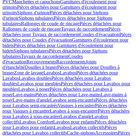
PVC
Manchettes et capuchons
Garnitures d'écoulement pour
urinoirs
Pièces détachées pour Garnitures d'écoulement pour
urinoirs
Siphons d'urinoir
Pièces détachées pour Siphons
d'urinoir
Siphons tubulaires
Pièces détachées pour Siphons
tubulaires
Rallonges de coude de rinçage
Pièces détachées pour
Rallonges de coude de rinçage
Tuyaux de raccordement
Pièces
détachées pour Tuyaux de raccordement
Coudes d'évacuation
Pièces
détachées pour Coudes d'évacuation
Garnitures d'écoulement pour
bidets
Pièces détachées pour Garnitures d'écoulement pour
bidets
Siphons tubulaires
Pièces détachées pour Siphons
tubulaires
Tuyaux de raccordement
Coudes
d'évacuation
Recouvrements
Raccordements
Joints
d'étanchéité
Douilles à braser
Pièces détachées pour Douilles à
braser
Zone de lavage
Lavabos
Lavabos
Pièces détachées pour
Lavabos
Lavabos doubles
Pièces détachées pour Lavabos
doubles
Lavabos pour meubles
Pièces détachées pour Lavabos pour
meubles
Lavabos à poser
Pièces détachées pour Lavabos à
poser
Lave-mains
Pièces détachées pour Lave-mains
Lave-mains à
poser
Lave-mains d'angle
Lavabos semi-encastrés
Pièces détachées
pour Lavabos semi-encastrés
Vasques à encastrer
Pièces détachées
pour Vasques à encastrer
Lavabos à sous-encastrer
Pièces détachées
pour Lavabos à sous-encastrer
Lavabos d'angle
Lavabos
collectifs
Lavabos Comfort
Lavabos pour enfants
Pièces détachées
pour Lavabos pour enfants
Lavabos
Lavabos collectifs
Pièces
détachées pour Lavabos collectifs
Cache-siphons
Accessoires
Pièces