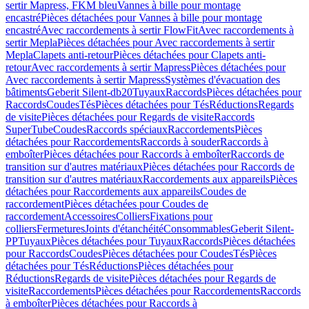
sertir Mapress, FKM bleu
Vannes à bille pour montage
encastré
Pièces détachées pour Vannes à bille pour montage
encastré
Avec raccordements à sertir FlowFit
Avec raccordements à
sertir Mepla
Pièces détachées pour Avec raccordements à sertir
Mepla
Clapets anti-retour
Pièces détachées pour Clapets anti-
retour
Avec raccordements à sertir Mapress
Pièces détachées pour
Avec raccordements à sertir Mapress
Systèmes d'évacuation des
bâtiments
Geberit Silent-db20
Tuyaux
Raccords
Pièces détachées pour
Raccords
Coudes
Tés
Pièces détachées pour Tés
Réductions
Regards
de visite
Pièces détachées pour Regards de visite
Raccords
SuperTube
Coudes
Raccords spéciaux
Raccordements
Pièces
détachées pour Raccordements
Raccords à souder
Raccords à
emboîter
Pièces détachées pour Raccords à emboîter
Raccords de
transition sur d'autres matériaux
Pièces détachées pour Raccords de
transition sur d'autres matériaux
Raccordements aux appareils
Pièces
détachées pour Raccordements aux appareils
Coudes de
raccordement
Pièces détachées pour Coudes de
raccordement
Accessoires
Colliers
Fixations pour
colliers
Fermetures
Joints d'étanchéité
Consommables
Geberit Silent-
PP
Tuyaux
Pièces détachées pour Tuyaux
Raccords
Pièces détachées
pour Raccords
Coudes
Pièces détachées pour Coudes
Tés
Pièces
détachées pour Tés
Réductions
Pièces détachées pour
Réductions
Regards de visite
Pièces détachées pour Regards de
visite
Raccordements
Pièces détachées pour Raccordements
Raccords
à emboîter
Pièces détachées pour Raccords à