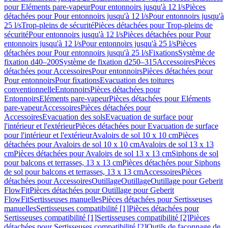
pour Eléments pare-vapeur
Pour entonnoirs jusqu'à 12 l/s
Pièces
détachées pour Pour entonnoirs jusqu'à 12 l/s
Pour entonnoirs jusqu'à
25 l/s
Trop-pleins de sécurité
Pièces détachées pour Trop-pleins de
sécurité
Pour entonnoirs jusqu'à 12 l/s
Pièces détachées pour Pour
entonnoirs jusqu'à 12 l/s
Pour entonnoirs jusqu'à 25 l/s
Pièces
détachées pour Pour entonnoirs jusqu'à 25 l/s
Fixations
Système de
fixation d40–200
Système de fixation d250–315
Accessoires
Pièces
détachées pour Accessoires
Pour entonnoirs
Pièces détachées pour
Pour entonnoirs
Pour fixations
Evacuation des toitures
conventionnelle
Entonnoirs
Pièces détachées pour
Entonnoirs
Eléments pare-vapeur
Pièces détachées pour Eléments
pare-vapeur
Accessoires
Pièces détachées pour
Accessoires
Evacuation des sols
Evacuation de surface pour
l'intérieur et l'extérieur
Pièces détachées pour Evacuation de surface
pour l'intérieur et l'extérieur
Avaloirs de sol 10 x 10 cm
Pièces
détachées pour Avaloirs de sol 10 x 10 cm
Avaloirs de sol 13 x 13
cm
Pièces détachées pour Avaloirs de sol 13 x 13 cm
Siphons de sol
pour balcons et terrasses, 13 x 13 cm
Pièces détachées pour Siphons
de sol pour balcons et terrasses, 13 x 13 cm
Accessoires
Pièces
détachées pour Accessoires
Outillage
Outillage
Outillage pour Geberit
FlowFit
Pièces détachées pour Outillage pour Geberit
FlowFit
Sertisseuses manuelles
Pièces détachées pour Sertisseuses
manuelles
Sertisseuses compatibilité [1]
Pièces détachées pour
Sertisseuses compatibilité [1]
Sertisseuses compatibilité [2]
Pièces
détachées pour Sertisseuses compatibilité [2]
Outils de façonnage de