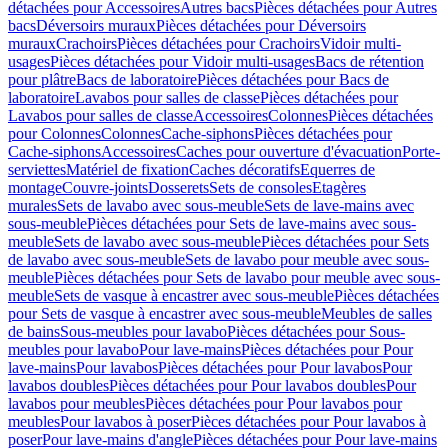
détachées pour Accessoires
Autres bacs
Pièces détachées pour Autres
bacs
Déversoirs muraux
Pièces détachées pour Déversoirs
muraux
Crachoirs
Pièces détachées pour Crachoirs
Vidoir multi-
usages
Pièces détachées pour Vidoir multi-usages
Bacs de rétention
pour plâtre
Bacs de laboratoire
Pièces détachées pour Bacs de
laboratoire
Lavabos pour salles de classe
Pièces détachées pour
Lavabos pour salles de classe
Accessoires
Colonnes
Pièces détachées
pour Colonnes
Colonnes
Cache-siphons
Pièces détachées pour
Cache-siphons
Accessoires
Caches pour ouverture d'évacuation
Porte-
serviettes
Matériel de fixation
Caches décoratifs
Equerres de
montage
Couvre-joints
Dosserets
Sets de consoles
Etagères
murales
Sets de lavabo avec sous-meuble
Sets de lave-mains avec
sous-meuble
Pièces détachées pour Sets de lave-mains avec sous-
meuble
Sets de lavabo avec sous-meuble
Pièces détachées pour Sets
de lavabo avec sous-meuble
Sets de lavabo pour meuble avec sous-
meuble
Pièces détachées pour Sets de lavabo pour meuble avec sous-
meuble
Sets de vasque à encastrer avec sous-meuble
Pièces détachées
pour Sets de vasque à encastrer avec sous-meuble
Meubles de salles
de bains
Sous-meubles pour lavabo
Pièces détachées pour Sous-
meubles pour lavabo
Pour lave-mains
Pièces détachées pour Pour
lave-mains
Pour lavabos
Pièces détachées pour Pour lavabos
Pour
lavabos doubles
Pièces détachées pour Pour lavabos doubles
Pour
lavabos pour meubles
Pièces détachées pour Pour lavabos pour
meubles
Pour lavabos à poser
Pièces détachées pour Pour lavabos à
poser
Pour lave-mains d'angle
Pièces détachées pour Pour lave-mains