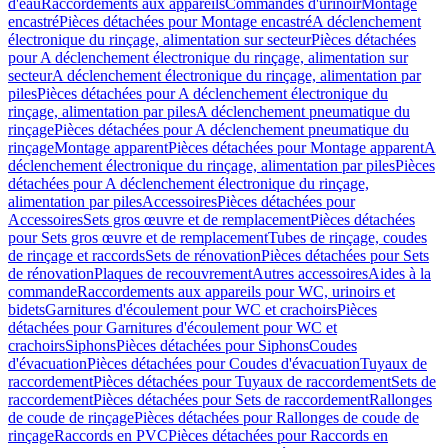
d'eau
Raccordements aux appareils
Commandes d'urinoir
Montage
encastré
Pièces détachées pour Montage encastré
A déclenchement
électronique du rinçage, alimentation sur secteur
Pièces détachées
pour A déclenchement électronique du rinçage, alimentation sur
secteur
A déclenchement électronique du rinçage, alimentation par
piles
Pièces détachées pour A déclenchement électronique du
rinçage, alimentation par piles
A déclenchement pneumatique du
rinçage
Pièces détachées pour A déclenchement pneumatique du
rinçage
Montage apparent
Pièces détachées pour Montage apparent
A
déclenchement électronique du rinçage, alimentation par piles
Pièces
détachées pour A déclenchement électronique du rinçage,
alimentation par piles
Accessoires
Pièces détachées pour
Accessoires
Sets gros œuvre et de remplacement
Pièces détachées
pour Sets gros œuvre et de remplacement
Tubes de rinçage, coudes
de rinçage et raccords
Sets de rénovation
Pièces détachées pour Sets
de rénovation
Plaques de recouvrement
Autres accessoires
Aides à la
commande
Raccordements aux appareils pour WC, urinoirs et
bidets
Garnitures d'écoulement pour WC et crachoirs
Pièces
détachées pour Garnitures d'écoulement pour WC et
crachoirs
Siphons
Pièces détachées pour Siphons
Coudes
d'évacuation
Pièces détachées pour Coudes d'évacuation
Tuyaux de
raccordement
Pièces détachées pour Tuyaux de raccordement
Sets de
raccordement
Pièces détachées pour Sets de raccordement
Rallonges
de coude de rinçage
Pièces détachées pour Rallonges de coude de
rinçage
Raccords en PVC
Pièces détachées pour Raccords en