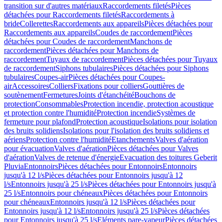
transition sur d'autres matériaux
Raccordements filetés
Pièces
détachées pour Raccordements filetés
Raccordements à
bride
Collerettes
Raccordements aux appareils
Pièces détachées pour
Raccordements aux appareils
Coudes de raccordement
Pièces
détachées pour Coudes de raccordement
Manchons de
raccordement
Pièces détachées pour Manchons de
raccordement
Tuyaux de raccordement
Pièces détachées pour Tuyaux
de raccordement
Siphons tubulaires
Pièces détachées pour Siphons
tubulaires
Coupes-air
Pièces détachées pour Coupes-
air
Accessoires
Colliers
Fixations pour colliers
Gouttières de
soutènement
Fermetures
Joints d'étanchéité
Bouchons de
protection
Consommables
Protection incendie, protection acoustique
et protection contre l'humidité
Protection incendie
Systèmes de
fermeture pour plafond
Protection acoustique
Isolations pour isolation
des bruits solidiens
Isolations pour l'isolation des bruits solidiens et
aériens
Protection contre l'humidité
Etanchements
Valves d'aération
pour évacuation
Valves d'aération
Pièces détachées pour Valves
d'aération
Valves de retenue d'énergie
Evacuation des toitures Geberit
Pluvia
Entonnoirs
Pièces détachées pour Entonnoirs
Entonnoirs
jusqu'à 12 l/s
Pièces détachées pour Entonnoirs jusqu'à 12
l/s
Entonnoirs jusqu'à 25 l/s
Pièces détachées pour Entonnoirs jusqu'à
25 l/s
Entonnoirs pour chéneaux
Pièces détachées pour Entonnoirs
pour chéneaux
Entonnoirs jusqu'à 12 l/s
Pièces détachées pour
Entonnoirs jusqu'à 12 l/s
Entonnoirs jusqu'à 25 l/s
Pièces détachées
pour Entonnoirs jusqu'à 25 l/s
Eléments pare-vapeur
Pièces détachées