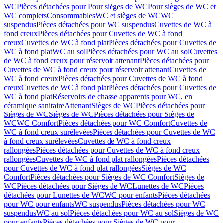
WC
Pièces détachées pour Pour sièges de WC
Pour sièges de WC et
WC complets
Consommables
WC et sièges de WC
WC
suspendus
Pièces détachées pour WC suspendus
Cuvettes de WC à
fond creux
Pièces détachées pour Cuvettes de WC à fond
creux
Cuvettes de WC à fond plat
Pièces détachées pour Cuvettes de
WC à fond plat
WC au sol
Pièces détachées pour WC au sol
Cuvettes
de WC à fond creux pour réservoir attenant
Pièces détachées pour
Cuvettes de WC à fond creux pour réservoir attenant
Cuvettes de
WC à fond creux
Pièces détachées pour Cuvettes de WC à fond
creux
Cuvettes de WC à fond plat
Pièces détachées pour Cuvettes de
WC à fond plat
Réservoirs de chasse apparents pour WC, en
céramique sanitaire
Attenant
Sièges de WC
Pièces détachées pour
Sièges de WC
Sièges de WC
Pièces détachées pour Sièges de
WC
WC Comfort
Pièces détachées pour WC Comfort
Cuvettes de
WC à fond creux surélevées
Pièces détachées pour Cuvettes de WC
à fond creux surélevées
Cuvettes de WC à fond creux
rallongées
Pièces détachées pour Cuvettes de WC à fond creux
rallongées
Cuvettes de WC à fond plat rallongées
Pièces détachées
pour Cuvettes de WC à fond plat rallongées
Sièges de WC
Comfort
Pièces détachées pour Sièges de WC Comfort
Sièges de
WC
Pièces détachées pour Sièges de WC
Lunettes de WC
Pièces
détachées pour Lunettes de WC
WC pour enfants
Pièces détachées
pour WC pour enfants
WC suspendus
Pièces détachées pour WC
suspendus
WC au sol
Pièces détachées pour WC au sol
Sièges de WC
pour enfants
Pièces détachées pour Sièges de WC pour