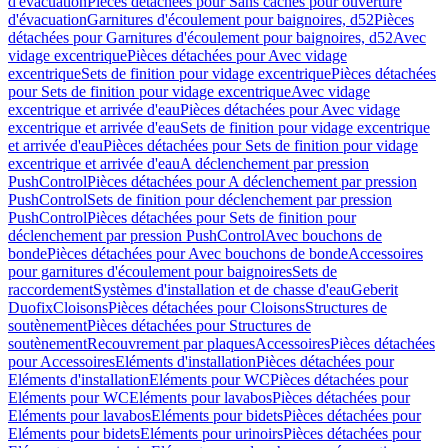
d'évacuation
Pièces détachées pour Sans caches pour ouverture
d'évacuation
Garnitures d'écoulement pour baignoires, d52
Pièces
détachées pour Garnitures d'écoulement pour baignoires, d52
Avec
vidage excentrique
Pièces détachées pour Avec vidage
excentrique
Sets de finition pour vidage excentrique
Pièces détachées
pour Sets de finition pour vidage excentrique
Avec vidage
excentrique et arrivée d'eau
Pièces détachées pour Avec vidage
excentrique et arrivée d'eau
Sets de finition pour vidage excentrique
et arrivée d'eau
Pièces détachées pour Sets de finition pour vidage
excentrique et arrivée d'eau
A déclenchement par pression
PushControl
Pièces détachées pour A déclenchement par pression
PushControl
Sets de finition pour déclenchement par pression
PushControl
Pièces détachées pour Sets de finition pour
déclenchement par pression PushControl
Avec bouchons de
bonde
Pièces détachées pour Avec bouchons de bonde
Accessoires
pour garnitures d'écoulement pour baignoires
Sets de
raccordement
Systèmes d'installation et de chasse d'eau
Geberit
Duofix
Cloisons
Pièces détachées pour Cloisons
Structures de
soutènement
Pièces détachées pour Structures de
soutènement
Recouvrement par plaques
Accessoires
Pièces détachées
pour Accessoires
Eléments d'installation
Pièces détachées pour
Eléments d'installation
Eléments pour WC
Pièces détachées pour
Eléments pour WC
Eléments pour lavabos
Pièces détachées pour
Eléments pour lavabos
Eléments pour bidets
Pièces détachées pour
Eléments pour bidets
Eléments pour urinoirs
Pièces détachées pour