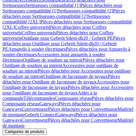
Sertisseuses
Sertisseuses compatibilité [1]
Pièces détachées pour
Sertisseuses compatibilité [1]
Sertisseuses compatibilité [2]
Pièces
détachées pour Sertisseuses compatibilité [2]
Sertisseuses
compatibilité [2XL]
Pièces détachées pour Sertisseuses compatibilité
[2XL]
Coffres universels
Pièces détachées pour Coffres
universels
Coffres universels
Pièces détachées pour Coffres
universels
Outillage pour Geberit Silent-db20 / Geberit PE
Pièces
détachées pour Outillage pour Geberit Silent-db20 / Geberit
PE
Appareils à souder électriques
Pièces détachées pour Appareils à
souder électriques
Accessoires pour appareils à souder
électriques
Outillage de soudure au mirroir
Pièces détachées pour
Outillage de soudure au mirroir
Accessoires pour outillage de
soudure au mirroir
Pièces détachées pour Accessoires pour outillage
de soudure au mirroir
Outillage de façonnage de tuyaux
Pièces
détachées pour Outillage de façonnage de tuyaux
Accessoires pour
l'outillage de façonnage de tuyaux
Pièces détachées pour Accessoires
pour l'outillage de façonnage de tuyaux
Aides à la
commande
Télécommandes
Composants réseau
Pièces détachées pour
Composants réseau
Gateways
Pièces détachées pour
Gateways
Convertisseur
Pièces détachées pour Convertisseur
Matériel
de montage
Geberit Connect
Gateways
Pièces détachées pour
Gateways
Convertisseur
Pièces détachées pour Convertisseur
Matériel
de montage
Catégories de produits