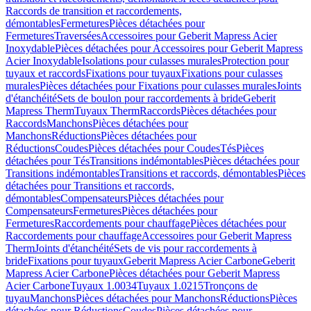
Raccords de transition et raccordements,
démontables
Fermetures
Pièces détachées pour
Fermetures
Traversées
Accessoires pour Geberit Mapress Acier
Inoxydable
Pièces détachées pour Accessoires pour Geberit Mapress
Acier Inoxydable
Isolations pour culasses murales
Protection pour
tuyaux et raccords
Fixations pour tuyaux
Fixations pour culasses
murales
Pièces détachées pour Fixations pour culasses murales
Joints
d'étanchéité
Sets de boulon pour raccordements à bride
Geberit
Mapress Therm
Tuyaux Therm
Raccords
Pièces détachées pour
Raccords
Manchons
Pièces détachées pour
Manchons
Réductions
Pièces détachées pour
Réductions
Coudes
Pièces détachées pour Coudes
Tés
Pièces
détachées pour Tés
Transitions indémontables
Pièces détachées pour
Transitions indémontables
Transitions et raccords, démontables
Pièces
détachées pour Transitions et raccords,
démontables
Compensateurs
Pièces détachées pour
Compensateurs
Fermetures
Pièces détachées pour
Fermetures
Raccordements pour chauffage
Pièces détachées pour
Raccordements pour chauffage
Accessoires pour Geberit Mapress
Therm
Joints d'étanchéité
Sets de vis pour raccordements à
bride
Fixations pour tuyaux
Geberit Mapress Acier Carbone
Geberit
Mapress Acier Carbone
Pièces détachées pour Geberit Mapress
Acier Carbone
Tuyaux 1.0034
Tuyaux 1.0215
Tronçons de
tuyau
Manchons
Pièces détachées pour Manchons
Réductions
Pièces
détachées pour Réductions
Coudes
Pièces détachées pour