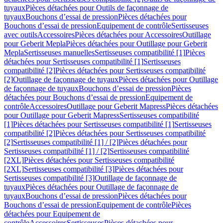
tuyaux
Pièces détachées pour Outils de façonnage de
tuyaux
Bouchons d’essai de pression
Pièces détachées pour
Bouchons d’essai de pression
Equipement de contrôle
Sertisseuses
avec outils
Accessoires
Pièces détachées pour Accessoires
Outillage
pour Geberit Mepla
Pièces détachées pour Outillage pour Geberit
Mepla
Sertisseuses manuelles
Sertisseuses compatibilité [1]
Pièces
détachées pour Sertisseuses compatibilité [1]
Sertisseuses
compatibilité [2]
Pièces détachées pour Sertisseuses compatibilité
[2]
Outillage de façonnage de tuyaux
Pièces détachées pour Outillage
de façonnage de tuyaux
Bouchons d’essai de pression
Pièces
détachées pour Bouchons d’essai de pression
Equipement de
contrôle
Accessoires
Outillage pour Geberit Mapress
Pièces détachées
pour Outillage pour Geberit Mapress
Sertisseuses compatibilité
[1]
Pièces détachées pour Sertisseuses compatibilité [1]
Sertisseuses
compatibilité [2]
Pièces détachées pour Sertisseuses compatibilité
[2]
Sertisseuses compatibilité [1] / [2]
Pièces détachées pour
Sertisseuses compatibilité [1] / [2]
Sertisseuses compatibilité
[2XL]
Pièces détachées pour Sertisseuses compatibilité
[2XL]
Sertisseuses compatibilité [3]
Pièces détachées pour
Sertisseuses compatibilité [3]
Outillage de façonnage de
tuyaux
Pièces détachées pour Outillage de façonnage de
tuyaux
Bouchons d’essai de pression
Pièces détachées pour
Bouchons d’essai de pression
Equipement de contrôle
Pièces
détachées pour Equipement de
contrôle
Accessoires
Sertisseuses
Pièces détachées pour