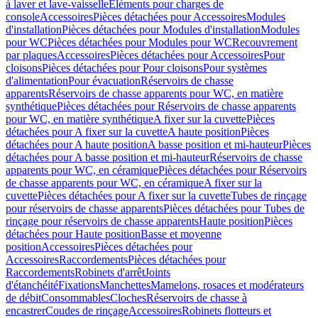
à laver et lave-vaisselle
Eléments pour charges de
console
Accessoires
Pièces détachées pour Accessoires
Modules
d'installation
Pièces détachées pour Modules d'installation
Modules
pour WC
Pièces détachées pour Modules pour WC
Recouvrement
par plaques
Accessoires
Pièces détachées pour Accessoires
Pour
cloisons
Pièces détachées pour Pour cloisons
Pour systèmes
d'alimentation
Pour évacuation
Réservoirs de chasse
apparents
Réservoirs de chasse apparents pour WC, en matière
synthétique
Pièces détachées pour Réservoirs de chasse apparents
pour WC, en matière synthétique
A fixer sur la cuvette
Pièces
détachées pour A fixer sur la cuvette
A haute position
Pièces
détachées pour A haute position
A basse position et mi-hauteur
Pièces
détachées pour A basse position et mi-hauteur
Réservoirs de chasse
apparents pour WC, en céramique
Pièces détachées pour Réservoirs
de chasse apparents pour WC, en céramique
A fixer sur la
cuvette
Pièces détachées pour A fixer sur la cuvette
Tubes de rinçage
pour réservoirs de chasse apparents
Pièces détachées pour Tubes de
rinçage pour réservoirs de chasse apparents
Haute position
Pièces
détachées pour Haute position
Basse et moyenne
position
Accessoires
Pièces détachées pour
Accessoires
Raccordements
Pièces détachées pour
Raccordements
Robinets d'arrêt
Joints
d'étanchéité
Fixations
Manchettes
Mamelons, rosaces et modérateurs
de débit
Consommables
Cloches
Réservoirs de chasse à
encastrer
Coudes de rinçage
Accessoires
Robinets flotteurs et