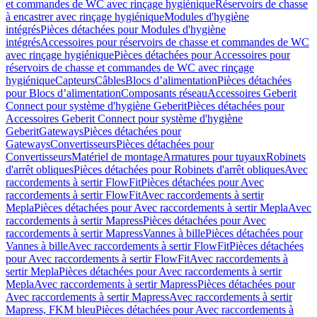
et commandes de WC avec rinçage hygiénique
Réservoirs de chasse
à encastrer avec rinçage hygiénique
Modules d'hygiène
intégrés
Pièces détachées pour Modules d'hygiène
intégrés
Accessoires pour réservoirs de chasse et commandes de WC
avec rinçage hygiénique
Pièces détachées pour Accessoires pour
réservoirs de chasse et commandes de WC avec rinçage
hygiénique
Capteurs
Câbles
Blocs d’alimentation
Pièces détachées
pour Blocs d’alimentation
Composants réseau
Accessoires Geberit
Connect pour système d'hygiène Geberit
Pièces détachées pour
Accessoires Geberit Connect pour système d'hygiène
Geberit
Gateways
Pièces détachées pour
Gateways
Convertisseurs
Pièces détachées pour
Convertisseurs
Matériel de montage
Armatures pour tuyaux
Robinets
d'arrêt obliques
Pièces détachées pour Robinets d'arrêt obliques
Avec
raccordements à sertir FlowFit
Pièces détachées pour Avec
raccordements à sertir FlowFit
Avec raccordements à sertir
Mepla
Pièces détachées pour Avec raccordements à sertir Mepla
Avec
raccordements à sertir Mapress
Pièces détachées pour Avec
raccordements à sertir Mapress
Vannes à bille
Pièces détachées pour
Vannes à bille
Avec raccordements à sertir FlowFit
Pièces détachées
pour Avec raccordements à sertir FlowFit
Avec raccordements à
sertir Mepla
Pièces détachées pour Avec raccordements à sertir
Mepla
Avec raccordements à sertir Mapress
Pièces détachées pour
Avec raccordements à sertir Mapress
Avec raccordements à sertir
Mapress, FKM bleu
Pièces détachées pour Avec raccordements à