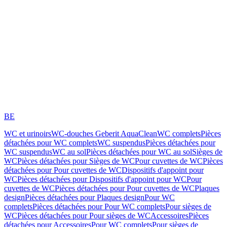
BE
WC et urinoirs
WC-douches Geberit AquaClean
WC complets
Pièces
détachées pour WC complets
WC suspendus
Pièces détachées pour
WC suspendus
WC au sol
Pièces détachées pour WC au sol
Sièges de
WC
Pièces détachées pour Sièges de WC
Pour cuvettes de WC
Pièces
détachées pour Pour cuvettes de WC
Dispositifs d'appoint pour
WC
Pièces détachées pour Dispositifs d'appoint pour WC
Pour
cuvettes de WC
Pièces détachées pour Pour cuvettes de WC
Plaques
design
Pièces détachées pour Plaques design
Pour WC
complets
Pièces détachées pour Pour WC complets
Pour sièges de
WC
Pièces détachées pour Pour sièges de WC
Accessoires
Pièces
détachées pour Accessoires
Pour WC complets
Pour sièges de