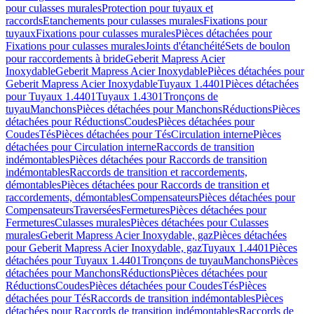
pour culasses murales
Protection pour tuyaux et
raccords
Etanchements pour culasses murales
Fixations pour
tuyaux
Fixations pour culasses murales
Pièces détachées pour
Fixations pour culasses murales
Joints d'étanchéité
Sets de boulon
pour raccordements à bride
Geberit Mapress Acier
Inoxydable
Geberit Mapress Acier Inoxydable
Pièces détachées pour
Geberit Mapress Acier Inoxydable
Tuyaux 1.4401
Pièces détachées
pour Tuyaux 1.4401
Tuyaux 1.4301
Tronçons de
tuyau
Manchons
Pièces détachées pour Manchons
Réductions
Pièces
détachées pour Réductions
Coudes
Pièces détachées pour
Coudes
Tés
Pièces détachées pour Tés
Circulation interne
Pièces
détachées pour Circulation interne
Raccords de transition
indémontables
Pièces détachées pour Raccords de transition
indémontables
Raccords de transition et raccordements,
démontables
Pièces détachées pour Raccords de transition et
raccordements, démontables
Compensateurs
Pièces détachées pour
Compensateurs
Traversées
Fermetures
Pièces détachées pour
Fermetures
Culasses murales
Pièces détachées pour Culasses
murales
Geberit Mapress Acier Inoxydable, gaz
Pièces détachées
pour Geberit Mapress Acier Inoxydable, gaz
Tuyaux 1.4401
Pièces
détachées pour Tuyaux 1.4401
Tronçons de tuyau
Manchons
Pièces
détachées pour Manchons
Réductions
Pièces détachées pour
Réductions
Coudes
Pièces détachées pour Coudes
Tés
Pièces
détachées pour Tés
Raccords de transition indémontables
Pièces
détachées pour Raccords de transition indémontables
Raccords de