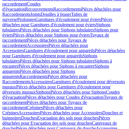
raccordement
Coudes
d'évacuation
Recouvrements
Raccordements
Pièces détachées pour
Raccordements
Joints
Douilles à braser
Tubes de
surverse
Prolonges
Garnitures d'écoulement pour éviers
Pièces
détachées pour Garnitures d'écoulement pour éviers
Siphons
tubulaires
Pièces détachées pour Siphons tubulaires
Siphons pour
éviers
Pièces détachées pour Siphons pour éviers
Tuyaux de
raccordement
Pièces détachées pour Tuyaux de
raccordement
Accessoires
Pièces détachées pour
Accessoires
Garnitures d'écoulement pour appareils
Pièces détachées
pour Garnitures d'écoulement pour appareils
Siphons
tubulaires
Pièces détachées pour Siphons tubulaires
Siphons à
encastrer
Pièces détachées pour Siphons à encastrer
Siphons
apparents
Pièces détachées pour Siphons
apparents
Raccordements
Pièces détachées pour
Raccordements
Accessoires
Garnitures d'écoulement pour déversoirs
muraux
Pièces détachées pour Garnitures d'écoulement pour
déversoirs muraux
Siphons
Pièces détachées pour Siphons
Coudes
d'évacuation
Pièces détachées pour Coudes d'évacuation
Tuyaux de
raccordement
Pièces détachées pour Tuyaux de
raccordement
Crépines
Pièces détachées pour
Crépines
Accessoires
Pièces détachées pour Accessoires
Douches et
baignoires
Douches
Evacuation des sols pour douches
Pièces
détachées pour Evacuation des sols pour douches
Caniveaux de
douche
Pièces détachées pour Caniveaux de douche
Accessoires