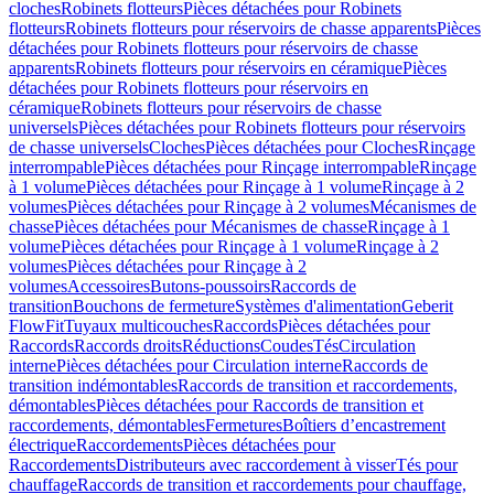
cloches
Robinets flotteurs
Pièces détachées pour Robinets
flotteurs
Robinets flotteurs pour réservoirs de chasse apparents
Pièces
détachées pour Robinets flotteurs pour réservoirs de chasse
apparents
Robinets flotteurs pour réservoirs en céramique
Pièces
détachées pour Robinets flotteurs pour réservoirs en
céramique
Robinets flotteurs pour réservoirs de chasse
universels
Pièces détachées pour Robinets flotteurs pour réservoirs
de chasse universels
Cloches
Pièces détachées pour Cloches
Rinçage
interrompable
Pièces détachées pour Rinçage interrompable
Rinçage
à 1 volume
Pièces détachées pour Rinçage à 1 volume
Rinçage à 2
volumes
Pièces détachées pour Rinçage à 2 volumes
Mécanismes de
chasse
Pièces détachées pour Mécanismes de chasse
Rinçage à 1
volume
Pièces détachées pour Rinçage à 1 volume
Rinçage à 2
volumes
Pièces détachées pour Rinçage à 2
volumes
Accessoires
Butons-poussoirs
Raccords de
transition
Bouchons de fermeture
Systèmes d'alimentation
Geberit
FlowFit
Tuyaux multicouches
Raccords
Pièces détachées pour
Raccords
Raccords droits
Réductions
Coudes
Tés
Circulation
interne
Pièces détachées pour Circulation interne
Raccords de
transition indémontables
Raccords de transition et raccordements,
démontables
Pièces détachées pour Raccords de transition et
raccordements, démontables
Fermetures
Boîtiers d’encastrement
électrique
Raccordements
Pièces détachées pour
Raccordements
Distributeurs avec raccordement à visser
Tés pour
chauffage
Raccords de transition et raccordements pour chauffage,