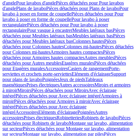
d'angle
Pour lavabos d'angle
Pièces détachées pour Pour lavabos
d'angle
Plans de lavabo
Pièces détachées pour Plans de lavabo
Pour
lavabo à poser en forme de coupelle
Pièces détachées pour Pour
lavabo à poser en forme de coupelle
Pour lavabo à poser
rectangulaire
Pièces détachées pour Pour lavabo à poser
rectangulaire
Pour vasque à encastrer
Meubles latéraux bas
Pièces
détachées pour Meubles latéraux bas
Meubles latéraux bas
Pièces
détachées pour Meubles latéraux bas
Colonnes hautes
Pièces
détachées pour Colonnes hautes
Colonnes mi-hautes
Pièces détachées
pour Colonnes mi-hautes
Armoires hautes compactes
Pièces
détachées pour Armoires hautes compactes
Autres meubles
Pièces
détachées pour Autres meubles
Etagères murales
Pièces détachées
pour Etagères murales
Accessoires
Casiers de rangement
Porte-
serviettes et crochets porte-serviettes
Eléments d'éclairage
Support
pour plans de lavabo
Poignées
Jeux de pieds
Tableaux
magnétiques
Prises électriques
Autres accessoires
Miroirs et armoires
à miroir
Miroirs
Pièces détachées pour Miroirs
Avec éclairage
intégré
Pièces détachées pour Avec éclairage intégré
Armoires à
miroir
Pièces détachées pour Armoires à miroir
Avec éclairage
intégré
Pièces détachées pour Avec éclairage
intégré
Accessoires
Eléments d'éclairage
Poignées
Autres
accessoires
Prises électriques
Robinetteries
Robinets de lavabo
Pièces
détachées pour Robinets de lavabo
Montage sur lavabo, alimentation
sur secteur
Pièces détachées pour Montage sur lavabo, alimentation
sur secteur
Montage sur lavabo, alimentation par piles
Pièces