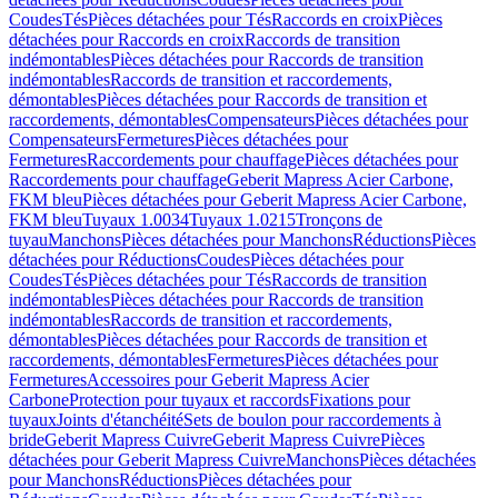
Coudes
Tés
Pièces détachées pour Tés
Raccords en croix
Pièces
détachées pour Raccords en croix
Raccords de transition
indémontables
Pièces détachées pour Raccords de transition
indémontables
Raccords de transition et raccordements,
démontables
Pièces détachées pour Raccords de transition et
raccordements, démontables
Compensateurs
Pièces détachées pour
Compensateurs
Fermetures
Pièces détachées pour
Fermetures
Raccordements pour chauffage
Pièces détachées pour
Raccordements pour chauffage
Geberit Mapress Acier Carbone,
FKM bleu
Pièces détachées pour Geberit Mapress Acier Carbone,
FKM bleu
Tuyaux 1.0034
Tuyaux 1.0215
Tronçons de
tuyau
Manchons
Pièces détachées pour Manchons
Réductions
Pièces
détachées pour Réductions
Coudes
Pièces détachées pour
Coudes
Tés
Pièces détachées pour Tés
Raccords de transition
indémontables
Pièces détachées pour Raccords de transition
indémontables
Raccords de transition et raccordements,
démontables
Pièces détachées pour Raccords de transition et
raccordements, démontables
Fermetures
Pièces détachées pour
Fermetures
Accessoires pour Geberit Mapress Acier
Carbone
Protection pour tuyaux et raccords
Fixations pour
tuyaux
Joints d'étanchéité
Sets de boulon pour raccordements à
bride
Geberit Mapress Cuivre
Geberit Mapress Cuivre
Pièces
détachées pour Geberit Mapress Cuivre
Manchons
Pièces détachées
pour Manchons
Réductions
Pièces détachées pour