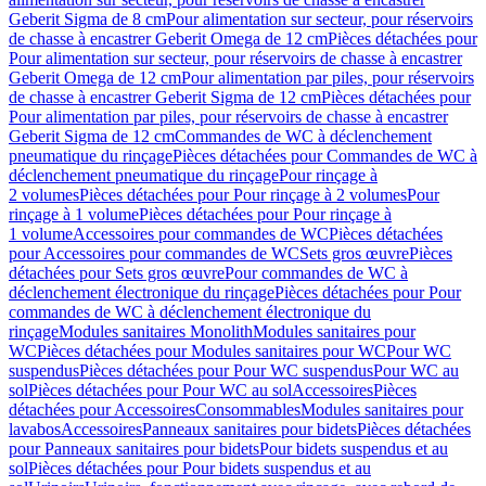
Geberit Sigma de 8 cm
Pour alimentation sur secteur, pour réservoirs
de chasse à encastrer Geberit Omega de 12 cm
Pièces détachées pour
Pour alimentation sur secteur, pour réservoirs de chasse à encastrer
Geberit Omega de 12 cm
Pour alimentation par piles, pour réservoirs
de chasse à encastrer Geberit Sigma de 12 cm
Pièces détachées pour
Pour alimentation par piles, pour réservoirs de chasse à encastrer
Geberit Sigma de 12 cm
Commandes de WC à déclenchement
pneumatique du rinçage
Pièces détachées pour Commandes de WC à
déclenchement pneumatique du rinçage
Pour rinçage à
2 volumes
Pièces détachées pour Pour rinçage à 2 volumes
Pour
rinçage à 1 volume
Pièces détachées pour Pour rinçage à
1 volume
Accessoires pour commandes de WC
Pièces détachées
pour Accessoires pour commandes de WC
Sets gros œuvre
Pièces
détachées pour Sets gros œuvre
Pour commandes de WC à
déclenchement électronique du rinçage
Pièces détachées pour Pour
commandes de WC à déclenchement électronique du
rinçage
Modules sanitaires Monolith
Modules sanitaires pour
WC
Pièces détachées pour Modules sanitaires pour WC
Pour WC
suspendus
Pièces détachées pour Pour WC suspendus
Pour WC au
sol
Pièces détachées pour Pour WC au sol
Accessoires
Pièces
détachées pour Accessoires
Consommables
Modules sanitaires pour
lavabos
Accessoires
Panneaux sanitaires pour bidets
Pièces détachées
pour Panneaux sanitaires pour bidets
Pour bidets suspendus et au
sol
Pièces détachées pour Pour bidets suspendus et au