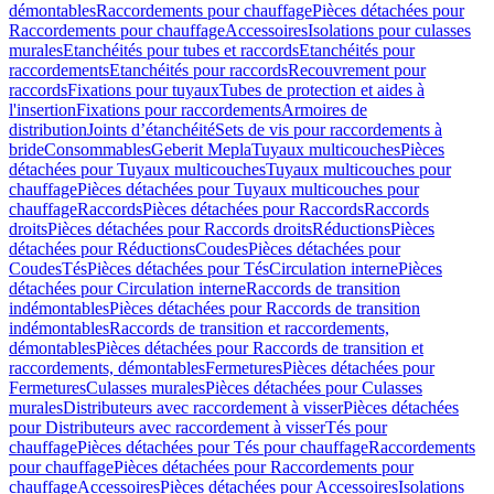
démontables
Raccordements pour chauffage
Pièces détachées pour
Raccordements pour chauffage
Accessoires
Isolations pour culasses
murales
Etanchéités pour tubes et raccords
Etanchéités pour
raccordements
Etanchéités pour raccords
Recouvrement pour
raccords
Fixations pour tuyaux
Tubes de protection et aides à
l'insertion
Fixations pour raccordements
Armoires de
distribution
Joints d’étanchéité
Sets de vis pour raccordements à
bride
Consommables
Geberit Mepla
Tuyaux multicouches
Pièces
détachées pour Tuyaux multicouches
Tuyaux multicouches pour
chauffage
Pièces détachées pour Tuyaux multicouches pour
chauffage
Raccords
Pièces détachées pour Raccords
Raccords
droits
Pièces détachées pour Raccords droits
Réductions
Pièces
détachées pour Réductions
Coudes
Pièces détachées pour
Coudes
Tés
Pièces détachées pour Tés
Circulation interne
Pièces
détachées pour Circulation interne
Raccords de transition
indémontables
Pièces détachées pour Raccords de transition
indémontables
Raccords de transition et raccordements,
démontables
Pièces détachées pour Raccords de transition et
raccordements, démontables
Fermetures
Pièces détachées pour
Fermetures
Culasses murales
Pièces détachées pour Culasses
murales
Distributeurs avec raccordement à visser
Pièces détachées
pour Distributeurs avec raccordement à visser
Tés pour
chauffage
Pièces détachées pour Tés pour chauffage
Raccordements
pour chauffage
Pièces détachées pour Raccordements pour
chauffage
Accessoires
Pièces détachées pour Accessoires
Isolations