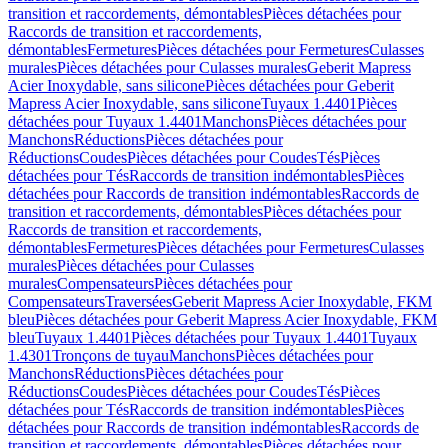
transition et raccordements, démontables
Pièces détachées pour
Raccords de transition et raccordements,
démontables
Fermetures
Pièces détachées pour Fermetures
Culasses
murales
Pièces détachées pour Culasses murales
Geberit Mapress
Acier Inoxydable, sans silicone
Pièces détachées pour Geberit
Mapress Acier Inoxydable, sans silicone
Tuyaux 1.4401
Pièces
détachées pour Tuyaux 1.4401
Manchons
Pièces détachées pour
Manchons
Réductions
Pièces détachées pour
Réductions
Coudes
Pièces détachées pour Coudes
Tés
Pièces
détachées pour Tés
Raccords de transition indémontables
Pièces
détachées pour Raccords de transition indémontables
Raccords de
transition et raccordements, démontables
Pièces détachées pour
Raccords de transition et raccordements,
démontables
Fermetures
Pièces détachées pour Fermetures
Culasses
murales
Pièces détachées pour Culasses
murales
Compensateurs
Pièces détachées pour
Compensateurs
Traversées
Geberit Mapress Acier Inoxydable, FKM
bleu
Pièces détachées pour Geberit Mapress Acier Inoxydable, FKM
bleu
Tuyaux 1.4401
Pièces détachées pour Tuyaux 1.4401
Tuyaux
1.4301
Tronçons de tuyau
Manchons
Pièces détachées pour
Manchons
Réductions
Pièces détachées pour
Réductions
Coudes
Pièces détachées pour Coudes
Tés
Pièces
détachées pour Tés
Raccords de transition indémontables
Pièces
détachées pour Raccords de transition indémontables
Raccords de
transition et raccordements, démontables
Pièces détachées pour