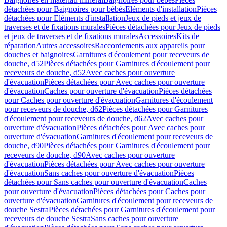
détachées pour Baignoires pour bébés
Eléments d'installation
Pièces
détachées pour Eléments d'installation
Jeux de pieds et jeux de
traverses et de fixations murales
Pièces détachées pour Jeux de pieds
et jeux de traverses et de fixations murales
Accessoires
Kits de
réparation
Autres accessoires
Raccordements aux appareils pour
douches et baignoires
Garnitures d'écoulement pour receveurs de
douche, d52
Pièces détachées pour Garnitures d'écoulement pour
receveurs de douche, d52
Avec caches pour ouverture
d'évacuation
Pièces détachées pour Avec caches pour ouverture
d'évacuation
Caches pour ouverture d'évacuation
Pièces détachées
pour Caches pour ouverture d'évacuation
Garnitures d'écoulement
pour receveurs de douche, d62
Pièces détachées pour Garnitures
d'écoulement pour receveurs de douche, d62
Avec caches pour
ouverture d'évacuation
Pièces détachées pour Avec caches pour
ouverture d'évacuation
Garnitures d'écoulement pour receveurs de
douche, d90
Pièces détachées pour Garnitures d'écoulement pour
receveurs de douche, d90
Avec caches pour ouverture
d'évacuation
Pièces détachées pour Avec caches pour ouverture
d'évacuation
Sans caches pour ouverture d'évacuation
Pièces
détachées pour Sans caches pour ouverture d'évacuation
Caches
pour ouverture d'évacuation
Pièces détachées pour Caches pour
ouverture d'évacuation
Garnitures d'écoulement pour receveurs de
douche Sestra
Pièces détachées pour Garnitures d'écoulement pour
receveurs de douche Sestra
Sans caches pour ouverture