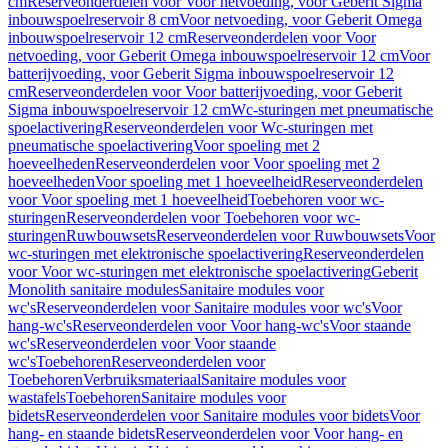
cm
Reserveonderdelen voor Voor netvoeding, voor Geberit Sigma
inbouwspoelreservoir 8 cm
Voor netvoeding, voor Geberit Omega
inbouwspoelreservoir 12 cm
Reserveonderdelen voor Voor
netvoeding, voor Geberit Omega inbouwspoelreservoir 12 cm
Voor
batterijvoeding, voor Geberit Sigma inbouwspoelreservoir 12
cm
Reserveonderdelen voor Voor batterijvoeding, voor Geberit
Sigma inbouwspoelreservoir 12 cm
Wc-sturingen met pneumatische
spoelactivering
Reserveonderdelen voor Wc-sturingen met
pneumatische spoelactivering
Voor spoeling met 2
hoeveelheden
Reserveonderdelen voor Voor spoeling met 2
hoeveelheden
Voor spoeling met 1 hoeveelheid
Reserveonderdelen
voor Voor spoeling met 1 hoeveelheid
Toebehoren voor wc-
sturingen
Reserveonderdelen voor Toebehoren voor wc-
sturingen
Ruwbouwsets
Reserveonderdelen voor Ruwbouwsets
Voor
wc-sturingen met elektronische spoelactivering
Reserveonderdelen
voor Voor wc-sturingen met elektronische spoelactivering
Geberit
Monolith sanitaire modules
Sanitaire modules voor
wc's
Reserveonderdelen voor Sanitaire modules voor wc's
Voor
hang-wc's
Reserveonderdelen voor Voor hang-wc's
Voor staande
wc's
Reserveonderdelen voor Voor staande
wc's
Toebehoren
Reserveonderdelen voor
Toebehoren
Verbruiksmateriaal
Sanitaire modules voor
wastafels
Toebehoren
Sanitaire modules voor
bidets
Reserveonderdelen voor Sanitaire modules voor bidets
Voor
hang- en staande bidets
Reserveonderdelen voor Voor hang- en