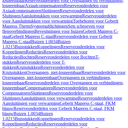
losneembaar
Reserveonderdelen voor Overgangen en verbindingen,
losneembaar
Axiaalcompensatoren
Reserveonderdelen voor
Axiaalcompensatoren
Sluitingen
Reserveonderdelen voor
Sluitingen
Aansluitstukken voor verwarming
Reserveonderdelen
voor Aansluitstukken voor verwarming
Toebehoren voor Geberit
Mapress Therm
Systeemafdichtingen
Sets schroeven voor
flensverbindingen
Bevestigingen voor buizen
Geberit Mapress C-
staal
Geberit Mapress C-staal
Reserveonderdelen voor Geberit
Mapress C-staal
Buizen 1.0034
Buizen
1.0215
Buisstukken
Koppelingen
Reserveonderdelen voor
Koppelingen
Reducties
Reserveonderdelen voor
Reducties
Bochten
Reserveonderdelen voor Bochten
T-
stukken
Reserveonderdelen voor T-
stukken
Kruisstukken
Reserveonderdelen voor
Kruisstukken
Overgangen, niet-losneembaar
Reserveonderdelen voor
Overgangen, niet-losneembaar
Overgangen en verbindingen,
losneembaar
Reserveonderdelen voor Overgangen en verbindingen,
losneembaar
Compensatoren
Reserveonderdelen voor
Compensatoren
Sluitingen
Reserveonderdelen voor
Sluitingen
Aansluitingen voor verwarming
Reserveonderdelen voor
Aansluitingen voor verwarming
Geberit Mapress C-staal, FKM
blauw
Reserveonderdelen voor Geberit Mapress C-staal, FKM
blauw
Buizen 1.0034
Buizen
1.0215
Buisstukken
Koppelingen
Reserveonderdelen voor
Koppelingen
Reducties
Reserveonderdelen voor