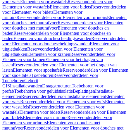
voor wc's
Elementen voor wastafels
Reserveonderdelen voor
Elementen voor wastafels
Elementen voor bidets
Reserveonderdelen
voor Elementen voor bidets
Elementen voor
urinoirs
Reserveonderdelen voor Elementen voor urinoirs
Elementen
voor douches met muurafvoer
Reserveonderdelen voor Elementen
voor douches met muurafvoer
Elementen voor douches en
baden
Reserveonderdelen voor Elementen voor douches en
baden
Elementen voor douchescheidingswanden
Reserveonderdelen
voor Elementen voor douchescheidingswanden
Elementen voor
uitgietbakken
Reserveonderdelen voor Elementen voor
uitgietbakken
Elementen voor kranen
Reserveonderdelen voor
Elementen voor kranen
Elementen voor het dragen van
lasten
Reserveonderdelen voor Elementen voor het dragen van
lasten
Elementen voor spoeltafels
Reserveonderdelen voor Elementen
voor spoeltafels
Toebehoren
Reserveonderdelen voor
Toebehoren
Geberit
GIS
Installatiewanden
Draagstructuren
Toebehoren voor
prefab
Toebehoren voor geluidsisolatie
Beplatingen
Installatie-
elementen
Reserveonderdelen voor Installatie-elementen
Elementen
voor wc's
Reserveonderdelen voor Elementen voor wc's
Elementen
voor wastafels
Reserveonderdelen voor Elementen voor
wastafels
Elementen voor bidets
Reserveonderdelen voor Elementen
voor bidets
Elementen voor urinoirs
Reserveonderdelen voor
Elementen voor urinoirs
Elementen voor douches met
muurafvoer
Reserveonderdelen voor Elementen voor douches met