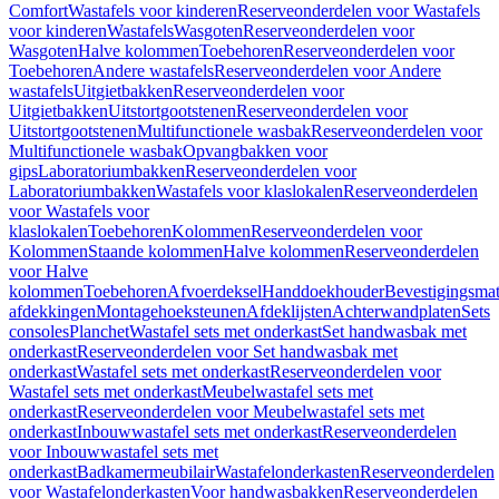
Comfort
Wastafels voor kinderen
Reserveonderdelen voor Wastafels
voor kinderen
Wastafels
Wasgoten
Reserveonderdelen voor
Wasgoten
Halve kolommen
Toebehoren
Reserveonderdelen voor
Toebehoren
Andere wastafels
Reserveonderdelen voor Andere
wastafels
Uitgietbakken
Reserveonderdelen voor
Uitgietbakken
Uitstortgootstenen
Reserveonderdelen voor
Uitstortgootstenen
Multifunctionele wasbak
Reserveonderdelen voor
Multifunctionele wasbak
Opvangbakken voor
gips
Laboratoriumbakken
Reserveonderdelen voor
Laboratoriumbakken
Wastafels voor klaslokalen
Reserveonderdelen
voor Wastafels voor
klaslokalen
Toebehoren
Kolommen
Reserveonderdelen voor
Kolommen
Staande kolommen
Halve kolommen
Reserveonderdelen
voor Halve
kolommen
Toebehoren
Afvoerdeksel
Handdoekhouder
Bevestigingsmat
afdekkingen
Montagehoeksteunen
Afdeklijsten
Achterwandplaten
Sets
consoles
Planchet
Wastafel sets met onderkast
Set handwasbak met
onderkast
Reserveonderdelen voor Set handwasbak met
onderkast
Wastafel sets met onderkast
Reserveonderdelen voor
Wastafel sets met onderkast
Meubelwastafel sets met
onderkast
Reserveonderdelen voor Meubelwastafel sets met
onderkast
Inbouwwastafel sets met onderkast
Reserveonderdelen
voor Inbouwwastafel sets met
onderkast
Badkamermeubilair
Wastafelonderkasten
Reserveonderdelen
voor Wastafelonderkasten
Voor handwasbakken
Reserveonderdelen