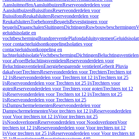
Aansluitmoffen
Aansluitbuizen
Reserveonderdelen voor
Aansluitbuizen
Buissifons
Reserveonderdelen voor
Buissifons
Reukafsluiters
Reserveonderdelen voor
Reukafsluiters
Toebehoren
Beugels
Bevestigingen voor
beugels
Draagschalen
Sluitingen
Dichtingen
Ruwbouwbeschermingen
V
geluidsisolatie en
vochtbescherming
Brandpreventie
Plafondafsluitsystemen
Geluidsisolat
voor contactgeluidsontkoppeling
Isolaties voor
contactgeluidsontkoppeling en
luchtgeluidsisolatie
Vochtbescherming
Dichtingen
Beluchtingsventielen
voor afvoer
Beluchtingsventielen
Reserveonderdelen voor
Beluchtingsventielen
Energiebesparende ventielen
Geberit Pluvia
dakafvoer
Trechters
Reserveonderdelen voor Trechters
Trechters tot
12 l/s
Reserveonderdelen voor Trechters tot 12 l/s
Trechters tot 25
l/s
Reserveonderdelen voor Trechters tot 25 l/s
Trechters voor
goten
Reserveonderdelen voor Trechters voor goten
Trechters tot 12
l/s
Reserveonderdelen voor Trechters tot 12 l/s
Trechters tot 25
l/s
Reserveonderdelen voor Trechters tot 25
l/s
Dampschermelementen
Reserveonderdelen voor
Dampschermelementen
Voor trechters tot 12 l/s
Reserveonderdelen
voor Voor trechters tot 12 l/s
Voor trechters tot 25
l/s
Noodoverlopen
Reserveonderdelen voor Noodoverlopen
Voor
trechters tot 12 l/s
Reserveonderdelen voor Voor trechters tot 12
l/s
Voor trechters tot 25 l/s
Reserveonderdelen voor Voor trechters tot
25 l/s
Bevestigingen
Bevestigingssysteem d40–