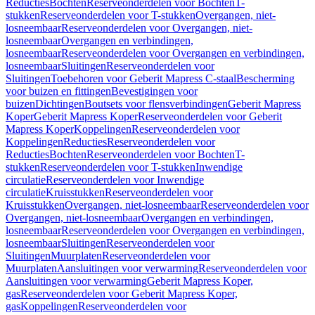
Reducties
Bochten
Reserveonderdelen voor Bochten
T-
stukken
Reserveonderdelen voor T-stukken
Overgangen, niet-
losneembaar
Reserveonderdelen voor Overgangen, niet-
losneembaar
Overgangen en verbindingen,
losneembaar
Reserveonderdelen voor Overgangen en verbindingen,
losneembaar
Sluitingen
Reserveonderdelen voor
Sluitingen
Toebehoren voor Geberit Mapress C-staal
Bescherming
voor buizen en fittingen
Bevestigingen voor
buizen
Dichtingen
Boutsets voor flensverbindingen
Geberit Mapress
Koper
Geberit Mapress Koper
Reserveonderdelen voor Geberit
Mapress Koper
Koppelingen
Reserveonderdelen voor
Koppelingen
Reducties
Reserveonderdelen voor
Reducties
Bochten
Reserveonderdelen voor Bochten
T-
stukken
Reserveonderdelen voor T-stukken
Inwendige
circulatie
Reserveonderdelen voor Inwendige
circulatie
Kruisstukken
Reserveonderdelen voor
Kruisstukken
Overgangen, niet-losneembaar
Reserveonderdelen voor
Overgangen, niet-losneembaar
Overgangen en verbindingen,
losneembaar
Reserveonderdelen voor Overgangen en verbindingen,
losneembaar
Sluitingen
Reserveonderdelen voor
Sluitingen
Muurplaten
Reserveonderdelen voor
Muurplaten
Aansluitingen voor verwarming
Reserveonderdelen voor
Aansluitingen voor verwarming
Geberit Mapress Koper,
gas
Reserveonderdelen voor Geberit Mapress Koper,
gas
Koppelingen
Reserveonderdelen voor