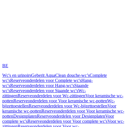
BE
Wc's en urinoirs
Geberit AquaClean douche-wc’s
Complete
wc's
Reserveonderdelen voor Complete wc's
Hang-
wc's
Reserveonderdelen voor Hang-wc's
Staande
wc's
Reserveonderdelen voor Staande wc's
Wc-
zittingen
Reserveonderdelen voor Wc-zittingen
Voor keramische wc-
potten
Reserveonderdelen voor Voor keramische wc-potten
Wc-
bijzettoestellen
Reserveonderdelen voor Wc-bijzettoestellen
Voor
keramische wc-potten
Reserveonderdelen voor Voor keramische wc-
potten
Designplaten
Reserveonderdelen voor Designplaten
Voor
complete wc's
Reserveonderdelen voor Voor complete wc's
Voor wc-
zittingen
Reserveonderdelen voor Voor wc-