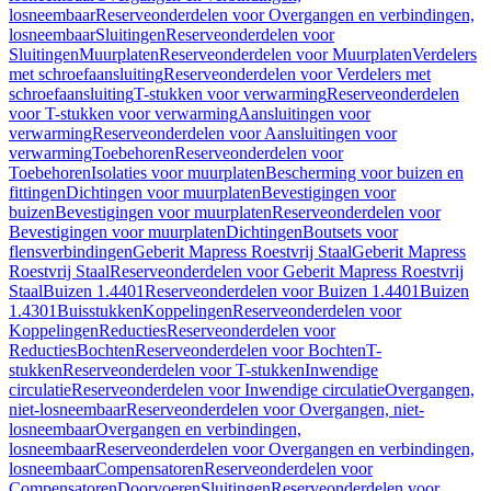
losneembaar
Reserveonderdelen voor Overgangen en verbindingen,
losneembaar
Sluitingen
Reserveonderdelen voor
Sluitingen
Muurplaten
Reserveonderdelen voor Muurplaten
Verdelers
met schroefaansluiting
Reserveonderdelen voor Verdelers met
schroefaansluiting
T-stukken voor verwarming
Reserveonderdelen
voor T-stukken voor verwarming
Aansluitingen voor
verwarming
Reserveonderdelen voor Aansluitingen voor
verwarming
Toebehoren
Reserveonderdelen voor
Toebehoren
Isolaties voor muurplaten
Bescherming voor buizen en
fittingen
Dichtingen voor muurplaten
Bevestigingen voor
buizen
Bevestigingen voor muurplaten
Reserveonderdelen voor
Bevestigingen voor muurplaten
Dichtingen
Boutsets voor
flensverbindingen
Geberit Mapress Roestvrij Staal
Geberit Mapress
Roestvrij Staal
Reserveonderdelen voor Geberit Mapress Roestvrij
Staal
Buizen 1.4401
Reserveonderdelen voor Buizen 1.4401
Buizen
1.4301
Buisstukken
Koppelingen
Reserveonderdelen voor
Koppelingen
Reducties
Reserveonderdelen voor
Reducties
Bochten
Reserveonderdelen voor Bochten
T-
stukken
Reserveonderdelen voor T-stukken
Inwendige
circulatie
Reserveonderdelen voor Inwendige circulatie
Overgangen,
niet-losneembaar
Reserveonderdelen voor Overgangen, niet-
losneembaar
Overgangen en verbindingen,
losneembaar
Reserveonderdelen voor Overgangen en verbindingen,
losneembaar
Compensatoren
Reserveonderdelen voor
Compensatoren
Doorvoeren
Sluitingen
Reserveonderdelen voor