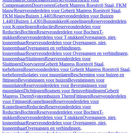
Compensatoren
Doorvoeren
Geberit Mapress Roestvrij Staal, FKM
blauw
Reserveonderdelen voor Geberit Mapress Roestvrij Staal,
FKM blauw
Buizen 1.4401
Reserveonderdelen voor Buizen
1.4401
Buizen 1.4301
Buisstukken
Koppelingen
Reserveonderdelen
voor Koppelingen
Reducties
Reserveonderdelen voor
Reducties
Bochten
Reserveonderdelen voor Bochten
T-
stukken
Reserveonderdelen voor T-stukken
Overgangen, niet-
losneembaar
Reserveonderdelen voor Overgangen, niet-
losneembaar
Overgangen en verbindingen,
losneembaar
Reserveonderdelen voor Overgangen en verbindingen,
losneembaar
Sluitingen
Reserveonderdelen voor
Sluitingen
Doorvoeren
Geberit Mapress Roestvrij Staal,
toebehoren
Reserveonderdelen voor Geberit Mapress Roestvrij Staal,
toebehoren
Isolaties voor muurplaten
Bescherming voor buizen en
fittingen
Bevestigingen voor buizen
Bevestigingen voor
muurplaten
Reserveonderdelen voor Bevestigingen voor
muurplaten
Dichtingen
Boutsets voor flensverbindingen
Geberit
Mapress Therm
Systeembuizen Therm
Fittingen
Reserveonderdelen
voor Fittingen
Koppelingen
Reserveonderdelen voor
Koppelingen
Reducties
Reserveonderdelen voor
Reducties
Bochten
Reserveonderdelen voor Bochten
T-
stukken
Reserveonderdelen voor T-stukken
Overgangen, niet-
losneembaar
Reserveonderdelen voor Overgangen, niet-
losneembaar
Overgangen en verbindingen,