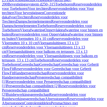
200
Bevestigingssysteem d250–315
Toebehoren
Reserveonderdelen
voor Toebehoren
Voor trechters
Reserveonderdelen voor Voor
trechters
Voor bevestigingen
Conventionele
dakafvoer
Trechters
Reserveonderdelen voor
Trechters
Dampschermelementen
Reserveonderdelen voor
Dampschermelementen
Toebehoren
Reserveonderdelen voor
Toebehoren
Vloerafwatering
Oppervlakteafwatering voor binnen en
buiten
Reserveonderdelen voor Oppervlakteafwatering voor binnen
en buiten
Vloerputten 10 x 10 cm
Reserveonderdelen voor
Vloerputten 10 x 10 cm
Vloeraansluitingen 13 x 13
cm
Reserveonderdelen voor Vloeraansluitingen 13 x 13
cm
Vloeraansluitingen voor balkons en terrassen, 13 x 13
cm
Reserveonderdelen voor Vloeraansluitingen voor balkons en
terrassen, 13 x 13 cm
Toebehoren
Reserveonderdelen voor
Toebehoren
Gereedschap
Gereedschap
Gereedschap voor Geberit
FlowFit
Reserveonderdelen voor Gereedschap voor Geberit
FlowFit
Handpersgereedschap
Reserveonderdelen voor
Handpersgereedschap
Persgereedschap compatibiliteit
[1]
Reserveonderdelen voor Persgereedschap compatibiliteit
[1]
Persgereedschap compatibiliteit [2]
Reserveonderdelen voor
Persgereedschap compatibiliteit
[2]
Buisbewerkingsgereedschap
Reserveonderdelen voor
Buisbewerkingsgereedschap
Afpersstoppen
Reserveonderdelen voor
Afpersstoppen
Controlemiddelen
Persmachines met