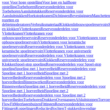
voor Voor hoge opstelling
Voor lage en halfhoge
opstelling
Toebehoren
Reserveonderdelen voor
Toebehoren
Aansluitstukken
Reserveonderdelen voor
Aansluitstukken
Hoekstopkranen
Dichtingen
Bevestigingen
Manchetten
rozetten en
debietmoderatoren
Verbruiksmateriaal
Klokken
Inbouwspoelreservoirs
en klokken
Vlotterkranen
Reserveonderdelen voor
Vlotterkranen
Vlotterkranen voor
opbouwspoelreservoirs
Reserveonderdelen voor Vlotterkranen voor
opbouwspoelreservoirs
Vlotterkranen voor keramische
spoelreservoirs
Reserveonderdelen voor Vlotterkranen voor
keramische spoelreservoirs
Vlotterkranen voor universeele
spoelreservoirs
Reserveonderdelen voor Vlotterkranen voor
universeele spoelreservoirs
Klokken
Reserveonderdelen voor
Klokken
Spoel-stop spoeling
Reserveonderdelen voor Spoel-stop
spoeling
Spoeling met 1 hoeveelheid
Reserveonderdelen voor
Spoeling met 1 hoeveelheid
Spoeling met 2
hoeveelheden
Reserveonderdelen voor Spoeling met 2
hoeveelheden
Binnenwerken
Reserveonderdelen voor
Binnenwerken
Spoeling met 1 hoeveelheid
Reserveonderdelen voor
Spoeling met 1 hoeveelheid
Spoeling met 2
hoeveelheden
Reserveonderdelen voor Spoeling met 2
hoeveelheden
Toebehoren
Drukkers
Overgangen
Afsluitstoppen
Toevoe
FlowFit
Meerlagenbuizen
Fittingen
Reserveonderdelen voor
Fittingen
Koppelingen
Reducties
Bochten
T-stukken
Inwendige