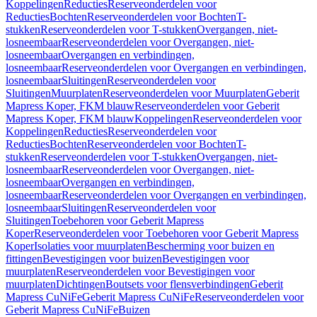
Koppelingen
Reducties
Reserveonderdelen voor
Reducties
Bochten
Reserveonderdelen voor Bochten
T-
stukken
Reserveonderdelen voor T-stukken
Overgangen, niet-
losneembaar
Reserveonderdelen voor Overgangen, niet-
losneembaar
Overgangen en verbindingen,
losneembaar
Reserveonderdelen voor Overgangen en verbindingen,
losneembaar
Sluitingen
Reserveonderdelen voor
Sluitingen
Muurplaten
Reserveonderdelen voor Muurplaten
Geberit
Mapress Koper, FKM blauw
Reserveonderdelen voor Geberit
Mapress Koper, FKM blauw
Koppelingen
Reserveonderdelen voor
Koppelingen
Reducties
Reserveonderdelen voor
Reducties
Bochten
Reserveonderdelen voor Bochten
T-
stukken
Reserveonderdelen voor T-stukken
Overgangen, niet-
losneembaar
Reserveonderdelen voor Overgangen, niet-
losneembaar
Overgangen en verbindingen,
losneembaar
Reserveonderdelen voor Overgangen en verbindingen,
losneembaar
Sluitingen
Reserveonderdelen voor
Sluitingen
Toebehoren voor Geberit Mapress
Koper
Reserveonderdelen voor Toebehoren voor Geberit Mapress
Koper
Isolaties voor muurplaten
Bescherming voor buizen en
fittingen
Bevestigingen voor buizen
Bevestigingen voor
muurplaten
Reserveonderdelen voor Bevestigingen voor
muurplaten
Dichtingen
Boutsets voor flensverbindingen
Geberit
Mapress CuNiFe
Geberit Mapress CuNiFe
Reserveonderdelen voor
Geberit Mapress CuNiFe
Buizen