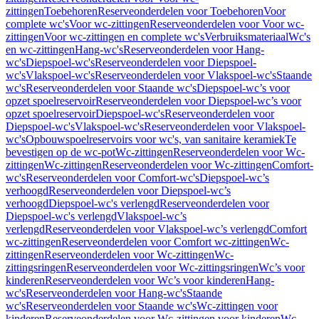
zittingen
Toebehoren
Reserveonderdelen voor Toebehoren
Voor
complete wc's
Voor wc-zittingen
Reserveonderdelen voor Voor wc-
zittingen
Voor wc-zittingen en complete wc's
Verbruiksmateriaal
Wc's
en wc-zittingen
Hang-wc's
Reserveonderdelen voor Hang-
wc's
Diepspoel-wc's
Reserveonderdelen voor Diepspoel-
wc's
Vlakspoel-wc's
Reserveonderdelen voor Vlakspoel-wc's
Staande
wc's
Reserveonderdelen voor Staande wc's
Diepspoel-wc’s voor
opzet spoelreservoir
Reserveonderdelen voor Diepspoel-wc’s voor
opzet spoelreservoir
Diepspoel-wc's
Reserveonderdelen voor
Diepspoel-wc's
Vlakspoel-wc's
Reserveonderdelen voor Vlakspoel-
wc's
Opbouwspoelreservoirs voor wc's, van sanitaire keramiek
Te
bevestigen op de wc-pot
Wc-zittingen
Reserveonderdelen voor Wc-
zittingen
Wc-zittingen
Reserveonderdelen voor Wc-zittingen
Comfort-
wc's
Reserveonderdelen voor Comfort-wc's
Diepspoel-wc’s
verhoogd
Reserveonderdelen voor Diepspoel-wc’s
verhoogd
Diepspoel-wc's verlengd
Reserveonderdelen voor
Diepspoel-wc's verlengd
Vlakspoel-wc’s
verlengd
Reserveonderdelen voor Vlakspoel-wc’s verlengd
Comfort
wc-zittingen
Reserveonderdelen voor Comfort wc-zittingen
Wc-
zittingen
Reserveonderdelen voor Wc-zittingen
Wc-
zittingsringen
Reserveonderdelen voor Wc-zittingsringen
Wc’s voor
kinderen
Reserveonderdelen voor Wc’s voor kinderen
Hang-
wc's
Reserveonderdelen voor Hang-wc's
Staande
wc's
Reserveonderdelen voor Staande wc's
Wc-zittingen voor
kinderen
Reserveonderdelen voor Wc-zittingen voor kinderen
Wc-