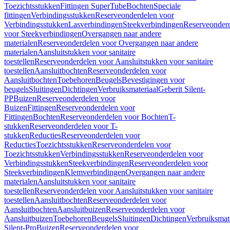
Toezichtsstukken
Fittingen SuperTube
Bochten
Speciale
fittingen
Verbindingsstukken
Reserveonderdelen voor
Verbindingsstukken
Lasverbindingen
Steekverbindingen
Reserveonder
voor Steekverbindingen
Overgangen naar andere
materialen
Reserveonderdelen voor Overgangen naar andere
materialen
Aansluitstukken voor sanitaire
toestellen
Reserveonderdelen voor Aansluitstukken voor sanitaire
toestellen
Aansluitbochten
Reserveonderdelen voor
Aansluitbochten
Toebehoren
Beugels
Bevestigingen voor
beugels
Sluitingen
Dichtingen
Verbruiksmateriaal
Geberit Silent-
PP
Buizen
Reserveonderdelen voor
Buizen
Fittingen
Reserveonderdelen voor
Fittingen
Bochten
Reserveonderdelen voor Bochten
T-
stukken
Reserveonderdelen voor T-
stukken
Reducties
Reserveonderdelen voor
Reducties
Toezichtsstukken
Reserveonderdelen voor
Toezichtsstukken
Verbindingsstukken
Reserveonderdelen voor
Verbindingsstukken
Steekverbindingen
Reserveonderdelen voor
Steekverbindingen
Klemverbindingen
Overgangen naar andere
materialen
Aansluitstukken voor sanitaire
toestellen
Reserveonderdelen voor Aansluitstukken voor sanitaire
toestellen
Aansluitbochten
Reserveonderdelen voor
Aansluitbochten
Aansluitbuizen
Reserveonderdelen voor
Aansluitbuizen
Toebehoren
Beugels
Sluitingen
Dichtingen
Verbruiksmat
Silent-Pro
Buizen
Reserveonderdelen voor