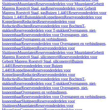
Sluitingen
Muurplaten
Reserveonderdelen voor Muurplaten
Geberit
Mapress Roestvrij Staal, gas
Reserveonderdelen voor Geberit
Mapress Roestvrij Staal, gas
Buizen 1.4401
Reserveonderdelen voor
Buizen 1.4401
Buisstukken
Koppelingen
Reserveonderdelen voor
Koppelingen
Reducties
Reserveonderdelen voor
Reducties
Bochten
Reserveonderdelen voor Bochten
T-
stukken
Reserveonderdelen voor T-stukken
Overgangen, niet-
losneembaar
Reserveonderdelen voor Overgangen, niet-
losneembaar
Overgangen en verbindingen,
losneembaar
Reserveonderdelen voor Overgangen en verbindingen,
losneembaar
Sluitingen
Reserveonderdelen voor
Sluitingen
Muurplaten
Reserveonderdelen voor Muurplaten
Geberit
Mapress Roestvrij Staal, siliconenvrij
Reserveonderdelen voor
Geberit Mapress Roestvrij Staal, siliconenvrij
Buizen
1.4401
Reserveonderdelen voor Buizen
1.4401
Koppelingen
Reserveonderdelen voor
Koppelingen
Reducties
Reserveonderdelen voor
Reducties
Bochten
Reserveonderdelen voor Bochten
T-
stukken
Reserveonderdelen voor T-stukken
Overgangen, niet-
losneembaar
Reserveonderdelen voor Overgangen, niet-
losneembaar
Overgangen en verbindingen,
losneembaar
Reserveonderdelen voor Overgangen en verbindingen,
losneembaar
Sluitingen
Reserveonderdelen voor
Sluitingen
Muurplaten
Reserveonderdelen voor
Muurplaten
Compensatoren
Reserveonderdelen voor