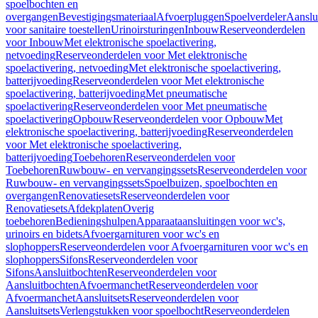
spoelbochten en
overgangen
Bevestigingsmateriaal
Afvoerpluggen
Spoelverdeler
Aanslu
voor sanitaire toestellen
Urinoirsturingen
Inbouw
Reserveonderdelen
voor Inbouw
Met elektronische spoelactivering,
netvoeding
Reserveonderdelen voor Met elektronische
spoelactivering, netvoeding
Met elektronische spoelactivering,
batterijvoeding
Reserveonderdelen voor Met elektronische
spoelactivering, batterijvoeding
Met pneumatische
spoelactivering
Reserveonderdelen voor Met pneumatische
spoelactivering
Opbouw
Reserveonderdelen voor Opbouw
Met
elektronische spoelactivering, batterijvoeding
Reserveonderdelen
voor Met elektronische spoelactivering,
batterijvoeding
Toebehoren
Reserveonderdelen voor
Toebehoren
Ruwbouw- en vervangingssets
Reserveonderdelen voor
Ruwbouw- en vervangingssets
Spoelbuizen, spoelbochten en
overgangen
Renovatiesets
Reserveonderdelen voor
Renovatiesets
Afdekplaten
Overig
toebehoren
Bedieningshulpen
Apparaataansluitingen voor wc's,
urinoirs en bidets
Afvoergarnituren voor wc's en
slophoppers
Reserveonderdelen voor Afvoergarnituren voor wc's en
slophoppers
Sifons
Reserveonderdelen voor
Sifons
Aansluitbochten
Reserveonderdelen voor
Aansluitbochten
Afvoermanchet
Reserveonderdelen voor
Afvoermanchet
Aansluitsets
Reserveonderdelen voor
Aansluitsets
Verlengstukken voor spoelbocht
Reserveonderdelen