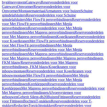
hygiënesysteem
Gateways
Reserveonderdelen voor
Gateways
Omvormer
Reserveonderdelen voor
Omvormer
Montagemateriaal
Armaturen voor buizen
Schuine
spindelafsluiters
Reserveonderdelen voor Schuine
spindelafsluiters
Met FlowFit persverbindingen
Reserveonderdelen
voor Met FlowFit persverbindingen
Met Mepla
persverbindingen
Reserveonderdelen voor Met Mepla
persverbindingen
Met Mapress persverbindingen
Reserveonderdelen
voor Met Mapress persverbindingen
Kogelkranen
Reserveonderdelen
voor Kogelkranen
Met FlowFit persverbindingen
Reserveonderdelen
voor Met FlowFit persverbindingen
Met Mepla
persverbindingen
Reserveonderdelen voor Met Mepla
persverbindingen
Met Mapress persverbindingen
Reserveonderdelen
voor Met Mapress persverbindingen
Met Mapress persverbindingen,
FKM blauw
Reserveonderdelen voor Met Mapress
persverbindingen, FKM blauw
Kogelkranen voor
inbouwmontage
Reserveonderdelen voor Kogelkranen voor
inbouwmontage
Met FlowFit persverbindingen
Met Mepla
persverbindingen
Reserveonderdelen voor Met Mepla
persverbindingen
Keerkleppen
Reserveonderdelen voor
Keerkleppen
Met Mapress persverbindingen
Reserveonderdelen voor
Met Mapress persverbindingen
Afvoersystemen voor
gebouwen
Geberit Silent-db20
Buizen
Fittingen
Reserveonderdelen
voor Fittingen
Bochten
T-stukken
Reserveonderdelen voor T-
stukken
Reducties
Toezichtsstukken
Reserveonderdelen voor