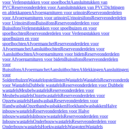
voor Verlengstukken voor spoelbocht
Aansluitstukken van
PVC
Reserveonderdelen voor Aansluitstukken van PVC
Dichtingen
en afdekkappen
Afvoergarnituren voor urinoirs
Reserveonderdelen
voor Afvoergarnituren voor urinoirs
Urinoirsifons
Reserveonderdelen
voor Urinoirsifons
Buissifons
Reserveonderdelen voor
Buissifons
Verlengstukken voor spoelbuizen en voor
spoelbochten
Reserveonderdelen voor Verlengstukken voor
spoelbuizen en voor
spoelbochten
Afvoermanchet
Reserveonderdelen voor
Afvoermanchet
Aansluitbochten
Reserveonderdelen voor
Aansluitbochten
Afvoergarnituren voor bidets
Reserveonderdelen
voor Afvoergarnituren voor bidets
Buissifons
Reserveonderdelen
voor
Buissifons
Afvoermanchet
Aansluitbochten
Afdekkingen
Aansluitingen
voor
Soldeerhulzen
Wastafelopstellingen
Wastafels
Wastafels
Reserveonderde
voor Wastafels
Dubbele wastafels
Reserveonderdelen voor Dubbele
wastafels
Meubelwastafels
Reserveonderdelen voor
Meubelwastafels
Opzetwastafels
Reserveonderdelen voor
Opzetwastafels
Handwasbak
Reserveonderdelen voor
Handwasbak
Opzethandwasbakken
Hoekhandwasbakken
Halve
inbouwwastafels
Reserveonderdelen voor Halve
inbouwwastafels
Inbouwwastafels
Reserveonderdelen voor
Inbouwwastafels
Onderbouwwastafels
Reserveonderdelen voor
Onderbouwwastafels
Hoekwastafels
Wasgoten
Wastafels