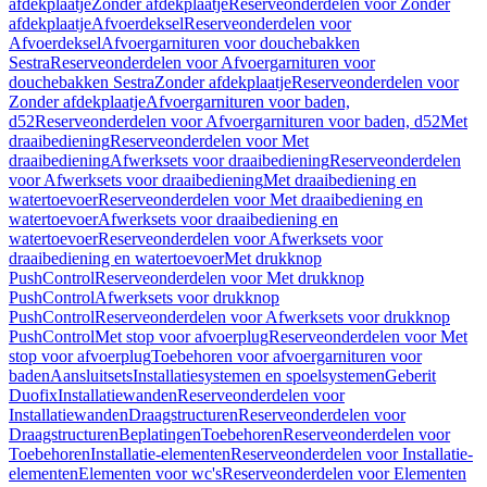
afdekplaatje
Zonder afdekplaatje
Reserveonderdelen voor Zonder
afdekplaatje
Afvoerdeksel
Reserveonderdelen voor
Afvoerdeksel
Afvoergarnituren voor douchebakken
Sestra
Reserveonderdelen voor Afvoergarnituren voor
douchebakken Sestra
Zonder afdekplaatje
Reserveonderdelen voor
Zonder afdekplaatje
Afvoergarnituren voor baden,
d52
Reserveonderdelen voor Afvoergarnituren voor baden, d52
Met
draaibediening
Reserveonderdelen voor Met
draaibediening
Afwerksets voor draaibediening
Reserveonderdelen
voor Afwerksets voor draaibediening
Met draaibediening en
watertoevoer
Reserveonderdelen voor Met draaibediening en
watertoevoer
Afwerksets voor draaibediening en
watertoevoer
Reserveonderdelen voor Afwerksets voor
draaibediening en watertoevoer
Met drukknop
PushControl
Reserveonderdelen voor Met drukknop
PushControl
Afwerksets voor drukknop
PushControl
Reserveonderdelen voor Afwerksets voor drukknop
PushControl
Met stop voor afvoerplug
Reserveonderdelen voor Met
stop voor afvoerplug
Toebehoren voor afvoergarnituren voor
baden
Aansluitsets
Installatiesystemen en spoelsystemen
Geberit
Duofix
Installatiewanden
Reserveonderdelen voor
Installatiewanden
Draagstructuren
Reserveonderdelen voor
Draagstructuren
Beplatingen
Toebehoren
Reserveonderdelen voor
Toebehoren
Installatie-elementen
Reserveonderdelen voor Installatie-
elementen
Elementen voor wc's
Reserveonderdelen voor Elementen