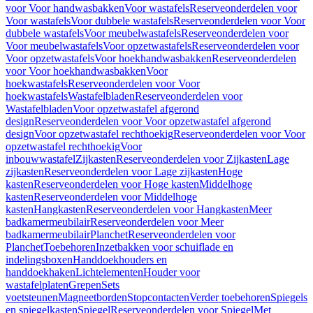
voor Voor handwasbakken
Voor wastafels
Reserveonderdelen voor
Voor wastafels
Voor dubbele wastafels
Reserveonderdelen voor Voor
dubbele wastafels
Voor meubelwastafels
Reserveonderdelen voor
Voor meubelwastafels
Voor opzetwastafels
Reserveonderdelen voor
Voor opzetwastafels
Voor hoekhandwasbakken
Reserveonderdelen
voor Voor hoekhandwasbakken
Voor
hoekwastafels
Reserveonderdelen voor Voor
hoekwastafels
Wastafelbladen
Reserveonderdelen voor
Wastafelbladen
Voor opzetwastafel afgerond
design
Reserveonderdelen voor Voor opzetwastafel afgerond
design
Voor opzetwastafel rechthoekig
Reserveonderdelen voor Voor
opzetwastafel rechthoekig
Voor
inbouwwastafel
Zijkasten
Reserveonderdelen voor Zijkasten
Lage
zijkasten
Reserveonderdelen voor Lage zijkasten
Hoge
kasten
Reserveonderdelen voor Hoge kasten
Middelhoge
kasten
Reserveonderdelen voor Middelhoge
kasten
Hangkasten
Reserveonderdelen voor Hangkasten
Meer
badkamermeubilair
Reserveonderdelen voor Meer
badkamermeubilair
Planchet
Reserveonderdelen voor
Planchet
Toebehoren
Inzetbakken voor schuiflade en
indelingsboxen
Handdoekhouders en
handdoekhaken
Lichtelementen
Houder voor
wastafelplaten
Grepen
Sets
voetsteunen
Magneetborden
Stopcontacten
Verder toebehoren
Spiegels
en spiegelkasten
Spiegel
Reserveonderdelen voor Spiegel
Met