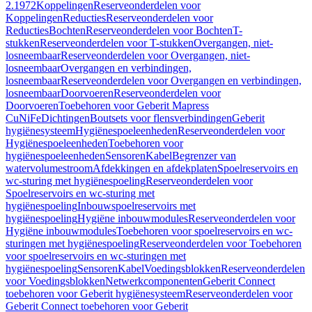
2.1972
Koppelingen
Reserveonderdelen voor
Koppelingen
Reducties
Reserveonderdelen voor
Reducties
Bochten
Reserveonderdelen voor Bochten
T-
stukken
Reserveonderdelen voor T-stukken
Overgangen, niet-
losneembaar
Reserveonderdelen voor Overgangen, niet-
losneembaar
Overgangen en verbindingen,
losneembaar
Reserveonderdelen voor Overgangen en verbindingen,
losneembaar
Doorvoeren
Reserveonderdelen voor
Doorvoeren
Toebehoren voor Geberit Mapress
CuNiFe
Dichtingen
Boutsets voor flensverbindingen
Geberit
hygiënesysteem
Hygiënespoeleenheden
Reserveonderdelen voor
Hygiënespoeleenheden
Toebehoren voor
hygiënespoeleenheden
Sensoren
Kabel
Begrenzer van
watervolumestroom
Afdekkingen en afdekplaten
Spoelreservoirs en
wc-sturing met hygiënespoeling
Reserveonderdelen voor
Spoelreservoirs en wc-sturing met
hygiënespoeling
Inbouwspoelreservoirs met
hygiënespoeling
Hygiëne inbouwmodules
Reserveonderdelen voor
Hygiëne inbouwmodules
Toebehoren voor spoelreservoirs en wc-
sturingen met hygiënespoeling
Reserveonderdelen voor Toebehoren
voor spoelreservoirs en wc-sturingen met
hygiënespoeling
Sensoren
Kabel
Voedingsblokken
Reserveonderdelen
voor Voedingsblokken
Netwerkcomponenten
Geberit Connect
toebehoren voor Geberit hygiënesysteem
Reserveonderdelen voor
Geberit Connect toebehoren voor Geberit