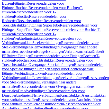
Buizen
Fittingen
Reserveonderdelen voor
Fittingen
Bochten
Reserveonderdelen voor Bochten
T-
stukken
Reserveonderdelen voor T-
stukken
Reducties
Reserveonderdelen voor
Reducties
Toezichtsstukken
Reserveonderdelen voor
Toezichtsstukken
Fittingen SuperTube
Reserveonderdelen voor
Fittingen SuperTube
Bochten
Reserveonderdelen voor Bochten
T-
stukken
Reserveonderdelen voor T-
stukken
Verbindingsstukken
Reserveonderdelen voor
Verbindingsstukken
Steekverbindingen
Reserveonderdelen voor
Steekverbindingen
Klemverbindingen
Overgangen naar andere
materialen
Toebehoren
Beugels
Sluitingen
Verbruiksmateriaal
Geberit
PE
Buizen
Fittingen
Reserveonderdelen voor Fittingen
Bochten
T-
stukken
Reducties
Toezichtsstukken
Reserveonderdelen voor
Toezichtsstukken
Overgangen
Speciale fittingen
Reserveonderdelen
voor Speciale fittingen
Fittingen SuperTube
Bochten
Speciale
fittingen
Verbindingsstukken
Reserveonderdelen voor
Verbindingsstukken
Lasverbindingen
Steekverbindingen
Reserveonder
voor Steekverbindingen
Overgangen naar andere
materialen
Reserveonderdelen voor Overgangen naar andere
materialen
Draadverbindingen
Reserveonderdelen voor
Draadverbindingen
Flensverbindingen
Kraagstukken
Aansluitstukken
voor sanitaire toestellen
Reserveonderdelen voor Aansluitstukken
voor sanitaire toestellen
Aansluitbochten
Reserveonderdelen voor
Aansluitbochten
Aansluitmoffen
Reserveonderdelen voor