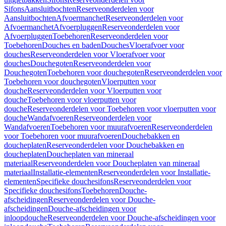
Sifons
Aansluitbochten
Reserveonderdelen voor
Aansluitbochten
Afvoermanchet
Reserveonderdelen voor
Afvoermanchet
Afvoerpluggen
Reserveonderdelen voor
Afvoerpluggen
Toebehoren
Reserveonderdelen voor
Toebehoren
Douches en baden
Douches
Vloerafvoer voor
douches
Reserveonderdelen voor Vloerafvoer voor
douches
Douchegoten
Reserveonderdelen voor
Douchegoten
Toebehoren voor douchegoten
Reserveonderdelen voor
Toebehoren voor douchegoten
Vloerputten voor
douche
Reserveonderdelen voor Vloerputten voor
douche
Toebehoren voor vloerputten voor
douche
Reserveonderdelen voor Toebehoren voor vloerputten voor
douche
Wandafvoeren
Reserveonderdelen voor
Wandafvoeren
Toebehoren voor muurafvoeren
Reserveonderdelen
voor Toebehoren voor muurafvoeren
Douchebakken en
doucheplaten
Reserveonderdelen voor Douchebakken en
doucheplaten
Doucheplaten van mineraal
materiaal
Reserveonderdelen voor Doucheplaten van mineraal
materiaal
Installatie-elementen
Reserveonderdelen voor Installatie-
elementen
Specifieke douchesifons
Reserveonderdelen voor
Specifieke douchesifons
Toebehoren
Douche-
afscheidingen
Reserveonderdelen voor Douche-
afscheidingen
Douche-afscheidingen voor
inloopdouche
Reserveonderdelen voor Douche-afscheidingen voor