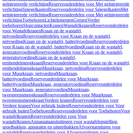
geïntegreerde verlichting
Reserveonderdelen voor Met geïntegreerde
verlichting
Spiegelkasten
Reserveonderdelen voor Spiegelkasten
Met
geïntegreerde verlichting
Reserveonderdelen voor Met geïntegreerde
verlichting
Toebehoren
Lichtelementen
Grepen
Verder
toebehoren
Stopcontacten
Kranen
Wastafelkranen
Reserveonderdelen
voor Wastafelkranen
Kraan op de wastafel,
netvoeding
Reserveonderdelen voor Kraan op de wastafel,
netvoeding
Kraan op de wastafel, batterijvoeding
Reserveonderdelen
voor Kraan op de wastafel, batterijvoeding
Kraan op de wastafel,
generatorvoeding
Reserveonderdelen voor Kraan op de wastafel,
generatorvoeding
Kraan op de wastafel,
eenhendelmengkraan
Reserveonderdelen voor Kraan op de wastafel,
eenhendelmengkraan
Muurkraan, netvoeding
Reserveonderdelen
voor Muurkraan, netvoeding
Muurkraan,
batterijvoeding
Reserveonderdelen voor Muurkraan,
batterijvoeding
Muurkraan, generatorvoeding
Reserveonderdelen
voor Muurkraan, generatorvoeding
Muurkraan,
tweegreepsmengkraan
Reserveonderdelen voor Muurkraan,
tweegreepsmengkraan
Verdere kranen
Reserveonderdelen voor
Verdere kranen
Voor gebruik buiten
Reserveonderdelen voor Voor
gebruik buiten
Toebehoren
Reserveonderdelen voor Toebehoren
Voor
wastafelkranen
Reserveonderdelen voor Voor
wastafelkranen
Apparaataansluitingen voor wastafelopstelling,
spoelbakken, apparaten en uitgietbakken
Afvoergarnituren voor
wastafels
Reserveonderdelen voor Afvoergarnituren voor