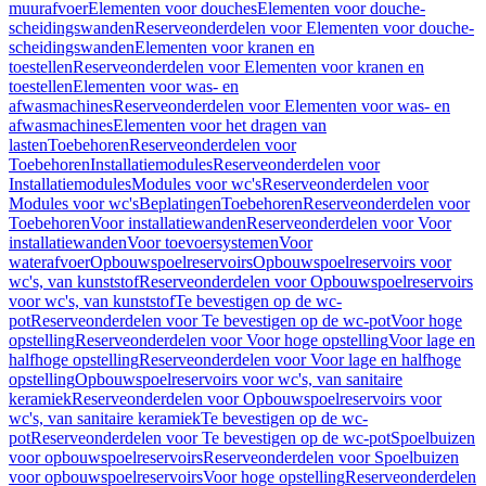
muurafvoer
Elementen voor douches
Elementen voor douche-
scheidingswanden
Reserveonderdelen voor Elementen voor douche-
scheidingswanden
Elementen voor kranen en
toestellen
Reserveonderdelen voor Elementen voor kranen en
toestellen
Elementen voor was- en
afwasmachines
Reserveonderdelen voor Elementen voor was- en
afwasmachines
Elementen voor het dragen van
lasten
Toebehoren
Reserveonderdelen voor
Toebehoren
Installatiemodules
Reserveonderdelen voor
Installatiemodules
Modules voor wc's
Reserveonderdelen voor
Modules voor wc's
Beplatingen
Toebehoren
Reserveonderdelen voor
Toebehoren
Voor installatiewanden
Reserveonderdelen voor Voor
installatiewanden
Voor toevoersystemen
Voor
waterafvoer
Opbouwspoelreservoirs
Opbouwspoelreservoirs voor
wc's, van kunststof
Reserveonderdelen voor Opbouwspoelreservoirs
voor wc's, van kunststof
Te bevestigen op de wc-
pot
Reserveonderdelen voor Te bevestigen op de wc-pot
Voor hoge
opstelling
Reserveonderdelen voor Voor hoge opstelling
Voor lage en
halfhoge opstelling
Reserveonderdelen voor Voor lage en halfhoge
opstelling
Opbouwspoelreservoirs voor wc's, van sanitaire
keramiek
Reserveonderdelen voor Opbouwspoelreservoirs voor
wc's, van sanitaire keramiek
Te bevestigen op de wc-
pot
Reserveonderdelen voor Te bevestigen op de wc-pot
Spoelbuizen
voor opbouwspoelreservoirs
Reserveonderdelen voor Spoelbuizen
voor opbouwspoelreservoirs
Voor hoge opstelling
Reserveonderdelen