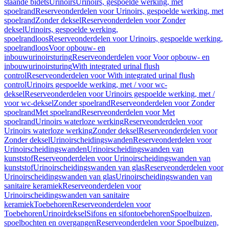
staande bidets
Urinoirs
Urinoirs, gespoelde werking, met
spoelrand
Reserveonderdelen voor Urinoirs, gespoelde werking, met
spoelrand
Zonder deksel
Reserveonderdelen voor Zonder
deksel
Urinoirs, gespoelde werking,
spoelrandloos
Reserveonderdelen voor Urinoirs, gespoelde werking,
spoelrandloos
Voor opbouw- en
inbouwurinoirsturing
Reserveonderdelen voor Voor opbouw- en
inbouwurinoirsturing
With integrated urinal flush
control
Reserveonderdelen voor With integrated urinal flush
control
Urinoirs gespoelde werking, met / voor wc-
deksel
Reserveonderdelen voor Urinoirs gespoelde werking, met /
voor wc-deksel
Zonder spoelrand
Reserveonderdelen voor Zonder
spoelrand
Met spoelrand
Reserveonderdelen voor Met
spoelrand
Urinoirs waterloze werking
Reserveonderdelen voor
Urinoirs waterloze werking
Zonder deksel
Reserveonderdelen voor
Zonder deksel
Urinoirscheidingswanden
Reserveonderdelen voor
Urinoirscheidingswanden
Urinoirscheidingswanden van
kunststof
Reserveonderdelen voor Urinoirscheidingswanden van
kunststof
Urinoirscheidingswanden van glas
Reserveonderdelen voor
Urinoirscheidingswanden van glas
Urinoirscheidingswanden van
sanitaire keramiek
Reserveonderdelen voor
Urinoirscheidingswanden van sanitaire
keramiek
Toebehoren
Reserveonderdelen voor
Toebehoren
Urinoirdeksel
Sifons en sifontoebehoren
Spoelbuizen,
spoelbochten en overgangen
Reserveonderdelen voor Spoelbuizen,