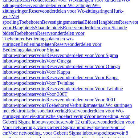
zittingen
Reserveonderdelen voor Wc-zittingen
Wc-
zittingsringen
Reserveonderdelen voor Wc-zittingsringen
Hurk-
wc’s
Met
spoeling
Toebehoren
Bevestigingsmateriaal
Bidets
Hangbidets
Reserveo
voor Hangbidets
Staande bidets
Reserveonderdelen voor Staande
bidets
Toebehoren
Reserveonderdelen voor
Toebehoren
Bedieningsplaten en wc-
sturingen
Bedieningsplaten
Reserveonderdelen voor
Bedieningsplaten
Voor Sigma
inbouwspoelreservoirs
Reserveonderdelen voor Voor Sigma
inbouwspoelreservoirs
Voor Omega
inbouwspoelreservoirs
Reserveonderdelen voor Voor Omega
inbouwspoelreservoirs
Voor Kappa
inbouwspoelreservoirs
Reserveonderdelen voor Voor Kappa
inbouwspoelreservoirs
Voor Twinline
inbouwspoelreservoirs
Reserveonderdelen voor Voor Twinline
inbouwspoelreservoirs
Voor 300T
inbouwspoelreservoirs
Reserveonderdelen voor Voor 300T
inbouwspoelreservoirs
Toebehoren
Verbruiksmateriaal
Wc-sturingen
met elektronische spoelactivering
Reserveonderdelen voor Wc-
sturingen met elektronische spoelactivering
Voor netvoeding, voor
Geberit Sigma inbouwspoelreservoir 12 cm
Reserveonderdelen voor
Voor netvoeding, voor Geberit Sigma inbouwspoelreservoir 12
cm
Voor netvoeding, voor Geberit Sigma inbouwspoelreservoir 8