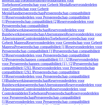
gereedschap
Toebehoren
Reserveonderdelen voor
Toebehoren
Gereedschap voor Geberit Mepla
Reserveonderdelen
voor Gereedschap voor Geberit
Mepla
Handpersgereedschap
Persgereedschap compatibiliteit
[1]
Reserveonderdelen voor Persgereedschap compatibiliteit
[1]
Persgereedschap compatibiliteit [2]
Reserveonderdelen voor
Persgereedschap compatibiliteit
[2]
Buisbewerkingsgereedschap
Reserveonderdelen voor
Buisbewerkingsgereedschap
Afpersstoppen
Reserveonderdelen voor
Afpersstoppen
Controlemiddelen
Toebehoren
Gereedschap voor
Geberit Mapress
Reserveonderdelen voor Gereedschap voor Geberit
Mapress
Persgereedschap compatibiliteit [1]
Reserveonderdelen voor
Persgereedschap compatibiliteit [1]
Persgereedschap compatibiliteit
[2]
Reserveonderdelen voor Persgereedschap compatibiliteit
[2]
Persgereedschappen compatibiliteit [1] / [2]
Reserveonderdelen
voor Persgereedschappen compatibiliteit [1] / [2]
Persgereedschap
compatibiliteit [2XL]
Reserveonderdelen voor Persgereedschap
compatibiliteit [2XL]
Persgereedschap compatibiliteit
[3]
Reserveonderdelen voor Persgereedschap compatibiliteit
[3]
Buisbewerkingsgereedschap
Reserveonderdelen voor
Buisbewerkingsgereedschap
Afpersstoppen
Reserveonderdelen voor
Afpersstoppen
Controlemiddelen
Reserveonderdelen voor
Controlemiddelen
Toebehoren
Persgereedschap
Reserveonderdelen
voor Persgereedschap
Persgereedschap compatibiliteit
[1]
Reserveonderdelen voor Persgereedschap compatibiliteit