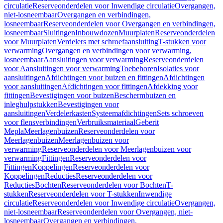
circulatie
Reserveonderdelen voor Inwendige circulatie
Overgangen,
niet-losneembaar
Overgangen en verbindingen,
losneembaar
Reserveonderdelen voor Overgangen en verbindingen,
losneembaar
Sluitingen
Inbouwdozen
Muurplaten
Reserveonderdelen
voor Muurplaten
Verdelers met schroefaansluiting
T-stukken voor
verwarming
Overgangen en verbindingen voor verwarming,
losneembaar
Aansluitingen voor verwarming
Reserveonderdelen
voor Aansluitingen voor verwarming
Toebehoren
Isolaties voor
aansluitingen
Afdichtingen voor buizen en fittingen
Afdichtingen
voor aansluitingen
Afdichtingen voor fittingen
Afdekking voor
fittingen
Bevestigingen voor buizen
Beschermbuizen en
inleghulpstukken
Bevestigingen voor
aansluitingen
Verdelerkasten
Systeemafdichtingen
Sets schroeven
voor flensverbindingen
Verbruiksmateriaal
Geberit
Mepla
Meerlagenbuizen
Reserveonderdelen voor
Meerlagenbuizen
Meerlagenbuizen voor
verwarming
Reserveonderdelen voor Meerlagenbuizen voor
verwarming
Fittingen
Reserveonderdelen voor
Fittingen
Koppelingen
Reserveonderdelen voor
Koppelingen
Reducties
Reserveonderdelen voor
Reducties
Bochten
Reserveonderdelen voor Bochten
T-
stukken
Reserveonderdelen voor T-stukken
Inwendige
circulatie
Reserveonderdelen voor Inwendige circulatie
Overgangen,
niet-losneembaar
Reserveonderdelen voor Overgangen, niet-
losneembaar
Overgangen en verbindingen,