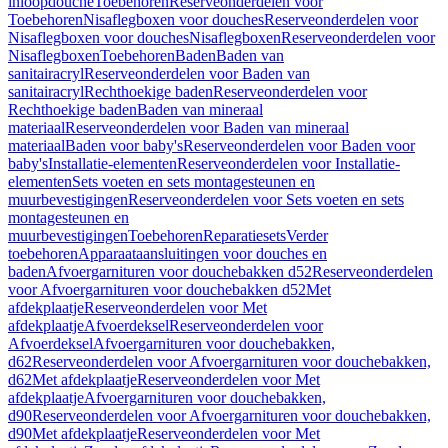
inloopdouche
Toebehoren
Reserveonderdelen voor
Toebehoren
Nisaflegboxen voor douches
Reserveonderdelen voor
Nisaflegboxen voor douches
Nisaflegboxen
Reserveonderdelen voor
Nisaflegboxen
Toebehoren
Baden
Baden van
sanitairacryl
Reserveonderdelen voor Baden van
sanitairacryl
Rechthoekige baden
Reserveonderdelen voor
Rechthoekige baden
Baden van mineraal
materiaal
Reserveonderdelen voor Baden van mineraal
materiaal
Baden voor baby's
Reserveonderdelen voor Baden voor
baby's
Installatie-elementen
Reserveonderdelen voor Installatie-
elementen
Sets voeten en sets montagesteunen en
muurbevestigingen
Reserveonderdelen voor Sets voeten en sets
montagesteunen en
muurbevestigingen
Toebehoren
Reparatiesets
Verder
toebehoren
Apparaataansluitingen voor douches en
baden
Afvoergarnituren voor douchebakken d52
Reserveonderdelen
voor Afvoergarnituren voor douchebakken d52
Met
afdekplaatje
Reserveonderdelen voor Met
afdekplaatje
Afvoerdeksel
Reserveonderdelen voor
Afvoerdeksel
Afvoergarnituren voor douchebakken,
d62
Reserveonderdelen voor Afvoergarnituren voor douchebakken,
d62
Met afdekplaatje
Reserveonderdelen voor Met
afdekplaatje
Afvoergarnituren voor douchebakken,
d90
Reserveonderdelen voor Afvoergarnituren voor douchebakken,
d90
Met afdekplaatje
Reserveonderdelen voor Met