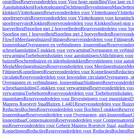
opstelling
Reserveonderdelen voor Voor hoge opstelling
Voor lage en h
Aansluitstukken
Hoekstopkranen
Dichtingen
Bevestigingen
Manchetten
klokken
Vlotterkranen
Reserveonderdelen voor Vlotterkranen
Vlotterk
spoelreservoirs
Reserveonderdelen voor Vlotterkranen voor keramische
spoelreservoirs
Klokken
Reserveonderdelen voor Klokken
Spoel-stop 
hoeveelheid
Spoeling met 2 hoeveelheden
Reserveonderdelen voor Sp
Spoeling met 1 hoeveelheid
Spoeling met 2 hoeveelheden
Reserveonde
FlowFit
Meerlagenbuizen
Fittingen
Reserveonderdelen voor Fittingen
K
losneembaar
Overgangen en verbindingen, losneembaar
Reserveonderd
schroefaansluiting
T-stukken voor verwarming
Overgangen en verbind
verwarming
Toebehoren
Isolaties voor aansluitingen
Afdichtingen voor 
buizen
Beschermbuizen en inleghulpstukken
Bevestigingen voor aansl
Mepla
Meerlagenbuizen
Reserveonderdelen voor Meerlagenbuizen
Mee
Fittingen
Koppelingen
Reserveonderdelen voor Koppelingen
Reducties
circulatie
Reserveonderdelen voor Inwendige circulatie
Overgangen, ni
Overgangen en verbindingen, losneembaar
Sluitingen
Reserveonderdel
schroefaansluiting
T-stukken voor verwarming
Reserveonderdelen voo
verwarming
Toebehoren
Reserveonderdelen voor Toebehoren
Isolatie
muurplaten
Reserveonderdelen voor Bevestigingen voor muurplaten
D
Mapress Roestvrij Staal
Buizen 1.4401
Reserveonderdelen voor Buize
Reducties
Bochten
Reserveonderdelen voor Bochten
T-stukken
Reserve
losneembaar
Reserveonderdelen voor Overgangen, niet-losneembaar
O
losneembaar
Compensatoren
Reserveonderdelen voor Compensatoren
gas
Reserveonderdelen voor Geberit Mapress Roestvrij Staal, gas
Buiz
Koppelingen
Reducties
Reserveonderdelen voor Reducties
Bochten
Res