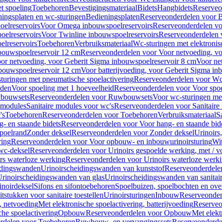
t spoeling
Toebehoren
Bevestigingsmateriaal
Bidets
Hangbidets
Reserveo
ingsplaten en wc-sturingen
Bedieningsplaten
Reserveonderdelen voor B
elreservoirs
Voor Omega inbouwspoelreservoirs
Reserveonderdelen vo
elreservoirs
Voor Twinline inbouwspoelreservoirs
Reserveonderdelen 
lreservoirs
Toebehoren
Verbruiksmateriaal
Wc-sturingen met elektronis
bouwspoelreservoir 12 cm
Reserveonderdelen voor Voor netvoeding, vo
or netvoeding, voor Geberit Sigma inbouwspoelreservoir 8 cm
Voor ne
bouwspoelreservoir 12 cm
Voor batterijvoeding, voor Geberit Sigma in
turingen met pneumatische spoelactivering
Reserveonderdelen voor Wc-
eden
Voor spoeling met 1 hoeveelheid
Reserveonderdelen voor Voor spoe
bouwsets
Reserveonderdelen voor Ruwbouwsets
Voor wc-sturingen met
e modules
Sanitaire modules voor wc's
Reserveonderdelen voor Sanitaire
's
Toebehoren
Reserveonderdelen voor Toebehoren
Verbruiksmateriaal
S
- en staande bidets
Reserveonderdelen voor Voor hang- en staande bid
spoelrand
Zonder deksel
Reserveonderdelen voor Zonder deksel
Urinoirs
ring
Reserveonderdelen voor Voor opbouw- en inbouwurinoirsturing
Wit
 wc-deksel
Reserveonderdelen voor Urinoirs gespoelde werking, met / v
rs waterloze werking
Reserveonderdelen voor Urinoirs waterloze werk
idingswanden
Urinoirscheidingswanden van kunststof
Reserveonderdele
rinoirscheidingswanden van glas
Urinoirscheidingswanden van sanitai
inoirdeksel
Sifons en sifontoebehoren
Spoelbuizen, spoelbochten en ov
tstukken voor sanitaire toestellen
Urinoirsturingen
Inbouw
Reserveonder
, netvoeding
Met elektronische spoelactivering, batterijvoeding
Reserveo
he spoelactivering
Opbouw
Reserveonderdelen voor Opbouw
Met elekt
rdelen voor Toebehoren
Ruwbouw- en vervangingssets
Reserveonderde