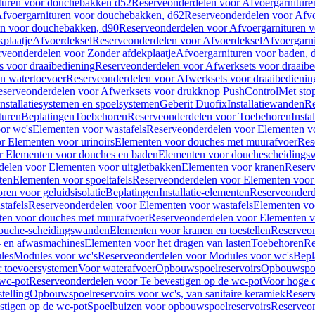
turen voor douchebakken d52
Reserveonderdelen voor Afvoergarnitur
fvoergarnituren voor douchebakken, d62
Reserveonderdelen voor Afvo
en voor douchebakken, d90
Reserveonderdelen voor Afvoergarnituren 
plaatje
Afvoerdeksel
Reserveonderdelen voor Afvoerdeksel
Afvoergarn
veonderdelen voor Zonder afdekplaatje
Afvoergarnituren voor baden, 
s voor draaibediening
Reserveonderdelen voor Afwerksets voor draaibe
en watertoevoer
Reserveonderdelen voor Afwerksets voor draaibedienin
serveonderdelen voor Afwerksets voor drukknop PushControl
Met sto
Installatiesystemen en spoelsystemen
Geberit Duofix
Installatiewanden
Re
turen
Beplatingen
Toebehoren
Reserveonderdelen voor Toebehoren
Insta
or wc's
Elementen voor wastafels
Reserveonderdelen voor Elementen vo
r Elementen voor urinoirs
Elementen voor douches met muurafvoer
Res
r Elementen voor douches en baden
Elementen voor douchescheidings
elen voor Elementen voor uitgietbakken
Elementen voor kranen
Reserv
ten
Elementen voor spoeltafels
Reserveonderdelen voor Elementen voor 
ren voor geluidsisolatie
Beplatingen
Installatie-elementen
Reserveonderde
tafels
Reserveonderdelen voor Elementen voor wastafels
Elementen voo
ten voor douches met muurafvoer
Reserveonderdelen voor Elementen v
douche-scheidingswanden
Elementen voor kranen en toestellen
Reserveon
- en afwasmachines
Elementen voor het dragen van lasten
Toebehoren
Re
les
Modules voor wc's
Reserveonderdelen voor Modules voor wc's
Bepl
 toevoersystemen
Voor waterafvoer
Opbouwspoelreservoirs
Opbouwspoel
 wc-pot
Reserveonderdelen voor Te bevestigen op de wc-pot
Voor hoge o
telling
Opbouwspoelreservoirs voor wc's, van sanitaire keramiek
Reserv
stigen op de wc-pot
Spoelbuizen voor opbouwspoelreservoirs
Reserveon