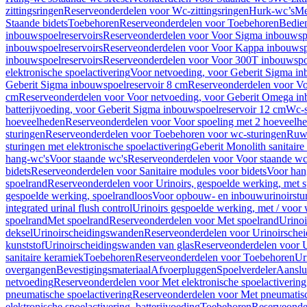
zittingsringen
Reserveonderdelen voor Wc-zittingsringen
Hurk-wc’s
Me
Staande bidets
Toebehoren
Reserveonderdelen voor Toebehoren
Bedien
inbouwspoelreservoirs
Reserveonderdelen voor Voor Sigma inbouwspo
inbouwspoelreservoirs
Reserveonderdelen voor Voor Kappa inbouwspo
inbouwspoelreservoirs
Reserveonderdelen voor Voor 300T inbouwspoe
elektronische spoelactivering
Voor netvoeding, voor Geberit Sigma in
Geberit Sigma inbouwspoelreservoir 8 cm
Reserveonderdelen voor Vo
cm
Reserveonderdelen voor Voor netvoeding, voor Geberit Omega in
batterijvoeding, voor Geberit Sigma inbouwspoelreservoir 12 cm
Wc-s
hoeveelheden
Reserveonderdelen voor Voor spoeling met 2 hoeveelh
sturingen
Reserveonderdelen voor Toebehoren voor wc-sturingen
Ruw
sturingen met elektronische spoelactivering
Geberit Monolith sanitair
hang-wc's
Voor staande wc's
Reserveonderdelen voor Voor staande wc
bidets
Reserveonderdelen voor Sanitaire modules voor bidets
Voor hang
spoelrand
Reserveonderdelen voor Urinoirs, gespoelde werking, met 
gespoelde werking, spoelrandloos
Voor opbouw- en inbouwurinoirstu
integrated urinal flush control
Urinoirs gespoelde werking, met / voor
spoelrand
Met spoelrand
Reserveonderdelen voor Met spoelrand
Urinoi
deksel
Urinoirscheidingswanden
Reserveonderdelen voor Urinoirsche
kunststof
Urinoirscheidingswanden van glas
Reserveonderdelen voor U
sanitaire keramiek
Toebehoren
Reserveonderdelen voor Toebehoren
Ur
overgangen
Bevestigingsmateriaal
Afvoerpluggen
Spoelverdeler
Aanslui
netvoeding
Reserveonderdelen voor Met elektronische spoelactivering
pneumatische spoelactivering
Reserveonderdelen voor Met pneumatisc
elektronische spoelactivering, batterijvoeding
Toebehoren
Reserveonde