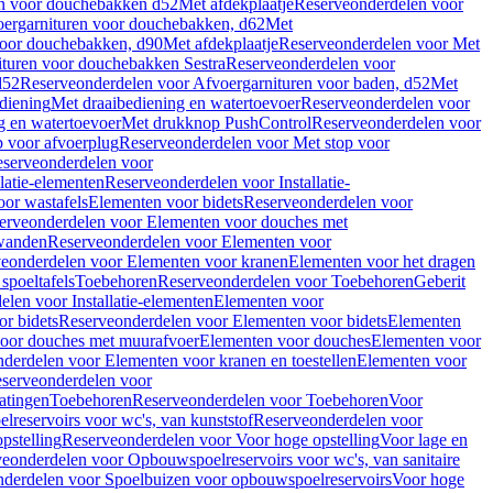
en voor douchebakken d52
Met afdekplaatje
Reserveonderdelen voor
ergarnituren voor douchebakken, d62
Met
voor douchebakken, d90
Met afdekplaatje
Reserveonderdelen voor Met
ituren voor douchebakken Sestra
Reserveonderdelen voor
d52
Reserveonderdelen voor Afvoergarnituren voor baden, d52
Met
diening
Met draaibediening en watertoevoer
Reserveonderdelen voor
g en watertoevoer
Met drukknop PushControl
Reserveonderdelen voor
p voor afvoerplug
Reserveonderdelen voor Met stop voor
serveonderdelen voor
llatie-elementen
Reserveonderdelen voor Installatie-
or wastafels
Elementen voor bidets
Reserveonderdelen voor
erveonderdelen voor Elementen voor douches met
wanden
Reserveonderdelen voor Elementen voor
eonderdelen voor Elementen voor kranen
Elementen voor het dragen
spoeltafels
Toebehoren
Reserveonderdelen voor Toebehoren
Geberit
len voor Installatie-elementen
Elementen voor
r bidets
Reserveonderdelen voor Elementen voor bidets
Elementen
oor douches met muurafvoer
Elementen voor douches
Elementen voor
derdelen voor Elementen voor kranen en toestellen
Elementen voor
serveonderdelen voor
atingen
Toebehoren
Reserveonderdelen voor Toebehoren
Voor
reservoirs voor wc's, van kunststof
Reserveonderdelen voor
pstelling
Reserveonderdelen voor Voor hoge opstelling
Voor lage en
eonderdelen voor Opbouwspoelreservoirs voor wc's, van sanitaire
derdelen voor Spoelbuizen voor opbouwspoelreservoirs
Voor hoge