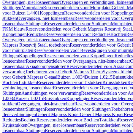
Overgangen, niet-losneembaar
Overgangen en verbindingen, losneem
Sluitingen
Muurplaten
Reserveonderdelen voor Muurplaten
Geberit Map
voor Buizen 1.4401
Koppelingen
Reserveonderdelen voor Koppeling
stukken
Overgangen, niet-losneembaar
Reserveonderdelen voor Overg
losneembaar
Sluitingen
Reserveonderdelen voor Sluitingen
Muurplaten
FKM blauw
Reserveonderdelen voor Geberit Mapress Roestvrij Sta
Koppelingen
Reducties
Reserveonderdelen voor Reducties
Bochten
Res
Overgangen, niet-losneembaar
Overgangen en verbindingen, losneem
Mapress Roestvrij Staal, toebehoren
Reserveonderdelen voor Geberit M
voor muurplaten
Reserveonderdelen voor Bevestigingen voor muurpla
Fittingen
Koppelingen
Reserveonderdelen voor Koppelingen
Reducties
losneembaar
Reserveonderdelen voor Overgangen, niet-losneembaar
O
losneembaar
Axiaalcompensatoren
Reserveonderdelen voor Axiaalcom
verwarming
Toebehoren voor Geberit Mapress Therm
Systeemafdicht
voor Geberit Mapress C-staal
Buizen 1.0034
Buizen 1.0215
Buisstukk
Bochten
T-stukken
Reserveonderdelen voor T-stukken
Kruisstukken
Re
verbindingen, losneembaar
Reserveonderdelen voor Overgangen en ve
Sluitingen
Aansluitingen voor verwarming
Reserveonderdelen voor Aa
1.0034
Buizen 1.0215
Buisstukken
Koppelingen
Reserveonderdelen vo
stukken
Overgangen, niet-losneembaar
Reserveonderdelen voor Overg
losneembaar
Sluitingen
Reserveonderdelen voor Sluitingen
Toebehoren 
flensverbindingen
Geberit Mapress Koper
Geberit Mapress Koper
Rese
Reducties
Bochten
Reserveonderdelen voor Bochten
T-stukken
Reserve
Kruisstukken
Overgangen, niet-losneembaar
Reserveonderdelen voor 
losneembaar
Sluitingen
Reserveonderdelen voor Sluitingen
Muurplaten