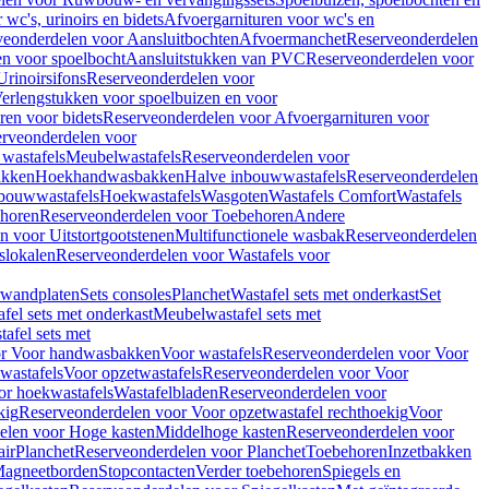
wc's, urinoirs en bidets
Afvoergarnituren voor wc's en
veonderdelen voor Aansluitbochten
Afvoermanchet
Reserveonderdelen
n voor spoelbocht
Aansluitstukken van PVC
Reserveonderdelen voor
Urinoirsifons
Reserveonderdelen voor
erlengstukken voor spoelbuizen en voor
ren voor bidets
Reserveonderdelen voor Afvoergarnituren voor
rveonderdelen voor
wastafels
Meubelwastafels
Reserveonderdelen voor
akken
Hoekhandwasbakken
Halve inbouwwastafels
Reserveonderdelen
bouwwastafels
Hoekwastafels
Wasgoten
Wastafels Comfort
Wastafels
horen
Reserveonderdelen voor Toebehoren
Andere
n voor Uitstortgootstenen
Multifunctionele wasbak
Reserveonderdelen
slokalen
Reserveonderdelen voor Wastafels voor
rwandplaten
Sets consoles
Planchet
Wastafel sets met onderkast
Set
fel sets met onderkast
Meubelwastafel sets met
afel sets met
or Voor handwasbakken
Voor wastafels
Reserveonderdelen voor Voor
wastafels
Voor opzetwastafels
Reserveonderdelen voor Voor
or hoekwastafels
Wastafelbladen
Reserveonderdelen voor
kig
Reserveonderdelen voor Voor opzetwastafel rechthoekig
Voor
elen voor Hoge kasten
Middelhoge kasten
Reserveonderdelen voor
ir
Planchet
Reserveonderdelen voor Planchet
Toebehoren
Inzetbakken
agneetborden
Stopcontacten
Verder toebehoren
Spiegels en