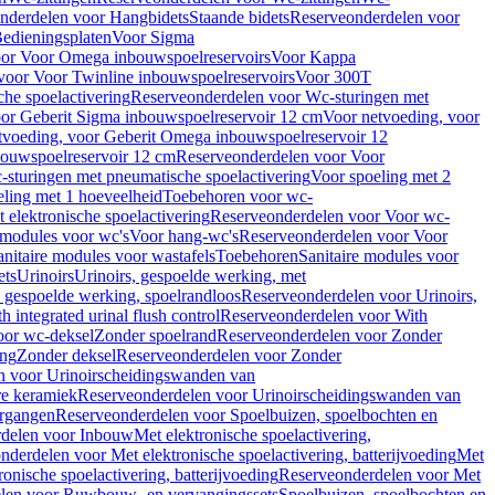
nderdelen voor Hangbidets
Staande bidets
Reserveonderdelen voor
edieningsplaten
Voor Sigma
or Voor Omega inbouwspoelreservoirs
Voor Kappa
voor Voor Twinline inbouwspoelreservoirs
Voor 300T
che spoelactivering
Reserveonderdelen voor Wc-sturingen met
or Geberit Sigma inbouwspoelreservoir 12 cm
Voor netvoeding, voor
tvoeding, voor Geberit Omega inbouwspoelreservoir 12
bouwspoelreservoir 12 cm
Reserveonderdelen voor Voor
sturingen met pneumatische spoelactivering
Voor spoeling met 2
ling met 1 hoeveelheid
Toebehoren voor wc-
 elektronische spoelactivering
Reserveonderdelen voor Voor wc-
 modules voor wc's
Voor hang-wc's
Reserveonderdelen voor Voor
anitaire modules voor wastafels
Toebehoren
Sanitaire modules voor
ets
Urinoirs
Urinoirs, gespoelde werking, met
, gespoelde werking, spoelrandloos
Reserveonderdelen voor Urinoirs,
h integrated urinal flush control
Reserveonderdelen voor With
oor wc-deksel
Zonder spoelrand
Reserveonderdelen voor Zonder
ing
Zonder deksel
Reserveonderdelen voor Zonder
n voor Urinoirscheidingswanden van
re keramiek
Reserveonderdelen voor Urinoirscheidingswanden van
ergangen
Reserveonderdelen voor Spoelbuizen, spoelbochten en
delen voor Inbouw
Met elektronische spoelactivering,
nderdelen voor Met elektronische spoelactivering, batterijvoeding
Met
ronische spoelactivering, batterijvoeding
Reserveonderdelen voor Met
len voor Ruwbouw- en vervangingssets
Spoelbuizen, spoelbochten en