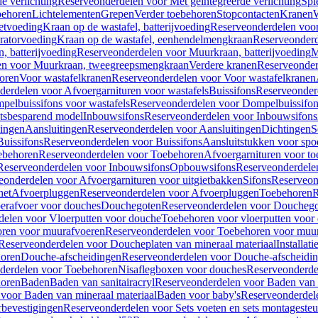
e verlichting
Reserveonderdelen voor Met geïntegreerde verlichting
Spi
ehoren
Lichtelementen
Grepen
Verder toebehoren
Stopcontacten
Kranen
W
etvoeding
Kraan op de wastafel, batterijvoeding
Reserveonderdelen voor 
ratorvoeding
Kraan op de wastafel, eenhendelmengkraan
Reserveonderd
, batterijvoeding
Reserveonderdelen voor Muurkraan, batterijvoeding
M
en voor Muurkraan, tweegreepsmengkraan
Verdere kranen
Reserveonder
oren
Voor wastafelkranen
Reserveonderdelen voor Voor wastafelkranen
erdelen voor Afvoergarnituren voor wastafels
Buissifons
Reserveonder
pelbuissifons voor wastafels
Reserveonderdelen voor Dompelbuissifon
atsbesparend model
Inbouwsifons
Reserveonderdelen voor Inbouwsifons
ingen
Aansluitingen
Reserveonderdelen voor Aansluitingen
Dichtingen
S
Buissifons
Reserveonderdelen voor Buissifons
Aansluitstukken voor spoe
ebehoren
Reserveonderdelen voor Toebehoren
Afvoergarnituren voor toe
Reserveonderdelen voor Inbouwsifons
Opbouwsifons
Reserveonderdele
eonderdelen voor Afvoergarnituren voor uitgietbakken
Sifons
Reserveon
het
Afvoerpluggen
Reserveonderdelen voor Afvoerpluggen
Toebehoren
R
erafvoer voor douches
Douchegoten
Reserveonderdelen voor Doucheg
delen voor Vloerputten voor douche
Toebehoren voor vloerputten voor
ren voor muurafvoeren
Reserveonderdelen voor Toebehoren voor muu
Reserveonderdelen voor Doucheplaten van mineraal materiaal
Installat
oren
Douche-afscheidingen
Reserveonderdelen voor Douche-afscheidi
derdelen voor Toebehoren
Nisaflegboxen voor douches
Reserveonderde
oren
Baden
Baden van sanitairacryl
Reserveonderdelen voor Baden van s
voor Baden van mineraal materiaal
Baden voor baby's
Reserveonderdel
rbevestigingen
Reserveonderdelen voor Sets voeten en sets montageste