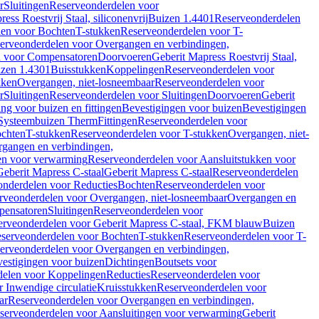
r
Sluitingen
Reserveonderdelen voor
ss Roestvrij Staal, siliconenvrij
Buizen 1.4401
Reserveonderdelen
len voor Bochten
T-stukken
Reserveonderdelen voor T-
erveonderdelen voor Overgangen en verbindingen,
n voor Compensatoren
Doorvoeren
Geberit Mapress Roestvrij Staal,
zen 1.4301
Buisstukken
Koppelingen
Reserveonderdelen voor
kken
Overgangen, niet-losneembaar
Reserveonderdelen voor
r
Sluitingen
Reserveonderdelen voor Sluitingen
Doorvoeren
Geberit
g voor buizen en fittingen
Bevestigingen voor buizen
Bevestigingen
Systeembuizen Therm
Fittingen
Reserveonderdelen voor
ochten
T-stukken
Reserveonderdelen voor T-stukken
Overgangen, niet-
gangen en verbindingen,
en voor verwarming
Reserveonderdelen voor Aansluitstukken voor
Geberit Mapress C-staal
Geberit Mapress C-staal
Reserveonderdelen
nderdelen voor Reducties
Bochten
Reserveonderdelen voor
rveonderdelen voor Overgangen, niet-losneembaar
Overgangen en
pensatoren
Sluitingen
Reserveonderdelen voor
erveonderdelen voor Geberit Mapress C-staal, FKM blauw
Buizen
serveonderdelen voor Bochten
T-stukken
Reserveonderdelen voor T-
erveonderdelen voor Overgangen en verbindingen,
estigingen voor buizen
Dichtingen
Boutsets voor
delen voor Koppelingen
Reducties
Reserveonderdelen voor
 Inwendige circulatie
Kruisstukken
Reserveonderdelen voor
ar
Reserveonderdelen voor Overgangen en verbindingen,
serveonderdelen voor Aansluitingen voor verwarming
Geberit