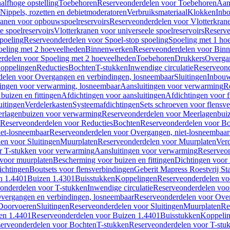
alfhoge opstelling
Toebehoren
Reserveonderdelen voor Toebehoren
Aan
Nippels, rozetten en debietmoderatoren
Verbruiksmateriaal
Klokken
Inbo
ranen voor opbouwspoelreservoirs
Reserveonderdelen voor Vlotterkran
 spoelreservoirs
Vlotterkranen voor universeele spoelreservoirs
Reserve
spoeling
Reserveonderdelen voor Spoel-stop spoeling
Spoeling met 1 ho
oeling met 2 hoeveelheden
Binnenwerken
Reserveonderdelen voor Bin
rdelen voor Spoeling met 2 hoeveelheden
Toebehoren
Drukkers
Overga
oppelingen
Reducties
Bochten
T-stukken
Inwendige circulatie
Reserveond
elen voor Overgangen en verbindingen, losneembaar
Sluitingen
Inbou
ingen voor verwarming, losneembaar
Aansluitingen voor verwarming
R
buizen en fittingen
Afdichtingen voor aansluitingen
Afdichtingen voor f
uitingen
Verdelerkasten
Systeemafdichtingen
Sets schroeven voor flensv
rlagenbuizen voor verwarming
Reserveonderdelen voor Meerlagenbui
Reserveonderdelen voor Reducties
Bochten
Reserveonderdelen voor B
et-losneembaar
Reserveonderdelen voor Overgangen, niet-losneembaar
en voor Sluitingen
Muurplaten
Reserveonderdelen voor Muurplaten
Verd
r T-stukken voor verwarming
Aansluitingen voor verwarming
Reserveon
s voor muurplaten
Bescherming voor buizen en fittingen
Dichtingen voor
ichtingen
Boutsets voor flensverbindingen
Geberit Mapress Roestvrij St
n 1.4401
Buizen 1.4301
Buisstukken
Koppelingen
Reserveonderdelen vo
onderdelen voor T-stukken
Inwendige circulatie
Reserveonderdelen voor
vergangen en verbindingen, losneembaar
Reserveonderdelen voor Over
Doorvoeren
Sluitingen
Reserveonderdelen voor Sluitingen
Muurplaten
Re
en 1.4401
Reserveonderdelen voor Buizen 1.4401
Buisstukken
Koppeli
erveonderdelen voor Bochten
T-stukken
Reserveonderdelen voor T-stu