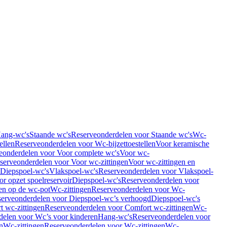
Hang-wc's
Staande wc's
Reserveonderdelen voor Staande wc's
Wc-
ellen
Reserveonderdelen voor Wc-bijzettoestellen
Voor keramische
eonderdelen voor Voor complete wc's
Voor wc-
serveonderdelen voor Voor wc-zittingen
Voor wc-zittingen en
 Diepspoel-wc's
Vlakspoel-wc's
Reserveonderdelen voor Vlakspoel-
r opzet spoelreservoir
Diepspoel-wc's
Reserveonderdelen voor
en op de wc-pot
Wc-zittingen
Reserveonderdelen voor Wc-
erveonderdelen voor Diepspoel-wc’s verhoogd
Diepspoel-wc's
t wc-zittingen
Reserveonderdelen voor Comfort wc-zittingen
Wc-
delen voor Wc’s voor kinderen
Hang-wc's
Reserveonderdelen voor
n
Wc-zittingen
Reserveonderdelen voor Wc-zittingen
Wc-