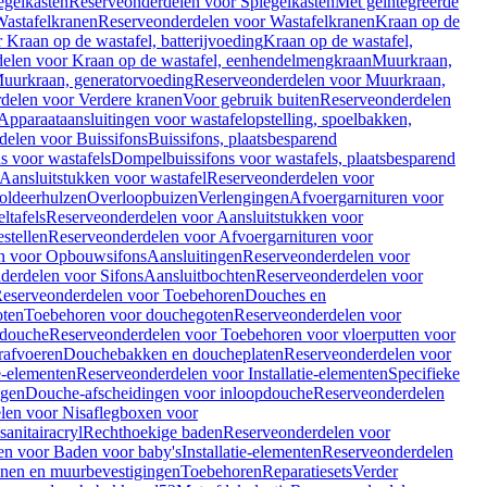
egelkasten
Reserveonderdelen voor Spiegelkasten
Met geïntegreerde
astafelkranen
Reserveonderdelen voor Wastafelkranen
Kraan op de
Kraan op de wastafel, batterijvoeding
Kraan op de wastafel,
elen voor Kraan op de wastafel, eenhendelmengkraan
Muurkraan,
uurkraan, generatorvoeding
Reserveonderdelen voor Muurkraan,
delen voor Verdere kranen
Voor gebruik buiten
Reserveonderdelen
Apparaataansluitingen voor wastafelopstelling, spoelbakken,
delen voor Buissifons
Buissifons, plaatsbesparend
s voor wastafels
Dompelbuissifons voor wastafels, plaatsbesparend
Aansluitstukken voor wastafel
Reserveonderdelen voor
oldeerhulzen
Overloopbuizen
Verlengingen
Afvoergarnituren voor
ltafels
Reserveonderdelen voor Aansluitstukken voor
stellen
Reserveonderdelen voor Afvoergarnituren voor
n voor Opbouwsifons
Aansluitingen
Reserveonderdelen voor
derdelen voor Sifons
Aansluitbochten
Reserveonderdelen voor
eserveonderdelen voor Toebehoren
Douches en
oten
Toebehoren voor douchegoten
Reserveonderdelen voor
 douche
Reserveonderdelen voor Toebehoren voor vloerputten voor
rafvoeren
Douchebakken en doucheplaten
Reserveonderdelen voor
ie-elementen
Reserveonderdelen voor Installatie-elementen
Specifieke
ngen
Douche-afscheidingen voor inloopdouche
Reserveonderdelen
len voor Nisaflegboxen voor
anitairacryl
Rechthoekige baden
Reserveonderdelen voor
en voor Baden voor baby's
Installatie-elementen
Reserveonderdelen
unen en muurbevestigingen
Toebehoren
Reparatiesets
Verder