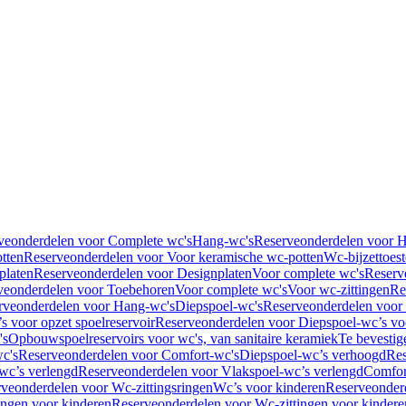
veonderdelen voor Complete wc's
Hang-wc's
Reserveonderdelen voor 
tten
Reserveonderdelen voor Voor keramische wc-potten
Wc-bijzettoest
platen
Reserveonderdelen voor Designplaten
Voor complete wc's
Reserv
veonderdelen voor Toebehoren
Voor complete wc's
Voor wc-zittingen
Re
rveonderdelen voor Hang-wc's
Diepspoel-wc's
Reserveonderdelen voor
s voor opzet spoelreservoir
Reserveonderdelen voor Diepspoel-wc’s voo
's
Opbouwspoelreservoirs voor wc's, van sanitaire keramiek
Te bevestig
c's
Reserveonderdelen voor Comfort-wc's
Diepspoel-wc’s verhoogd
Res
wc’s verlengd
Reserveonderdelen voor Vlakspoel-wc’s verlengd
Comfor
veonderdelen voor Wc-zittingsringen
Wc’s voor kinderen
Reserveonder
ingen voor kinderen
Reserveonderdelen voor Wc-zittingen voor kindere