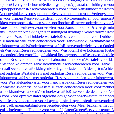
kplaten
Overig toebehoren
Bedieningshulpen
Apparaataansluitingen voor 
lophoppers
Sifons
Reserveonderdelen voor Sifons
Aansluitbochten
Reser
Verlengstukken voor spoelbocht
Reserveonderdelen voor Verlengstukke
n voor urinoirs
Reserveonderdelen voor Afvoergarnituren voor urinoirs
ukken voor spoelbuizen en voor spoelbochten
Reserveonderdelen voor V
Aansluitbochten
Reserveonderdelen voor Aansluitbochten
Afvoergarnitu
nsluitbochten
Afdekkingen
Aansluitingen
Dichtingen
Soldeerhulzen
Rese
len voor Wastafels
Dubbele wastafels
Reserveonderdelen voor Dubbele 
els
Handwasbak
Reserveonderdelen voor Handwasbak
Opzethandwasb
r Inbouwwastafels
Onderbouwwastafels
Reserveonderdelen voor Onder
els
Wasgoten
Reserveonderdelen voor Wasgoten
Halve kolommen
Toebe
erveonderdelen voor Uitgietbakken
Uitstortgootstenen
Reserveonderdele
bakken
Reserveonderdelen voor Laboratoriumbakken
Wastafels voor kla
n
Staande kolommen
Halve kolommen
Reserveonderdelen voor Halve
eriaal
Decoratieve afdekkingen
Montagehoeksteunen
Afdeklijsten
Achte
met onderkast
Wastafel sets met onderkast
Reserveonderdelen voor Wasta
Inbouwwastafel sets met onderkast
Reserveonderdelen voor Inbouwwast
voor Wastafelonderkasten
Voor handwasbakken
Reserveonderdelen vo
e wastafels
Voor meubelwastafels
Reserveonderdelen voor Voor meubel
oor hoekhandwasbakken
Voor hoekwastafels
Reserveonderdelen voor Vo
 voor Voor opzetwastafel afgerond design
Voor opzetwastafel rechthoe
sten
Reserveonderdelen voor Lage zijkasten
Hoge kasten
Reserveonderd
eer badkamermeubilair
Reserveonderdelen voor Meer badkamermeubila
ken
Lichtelementen
Houder voor wastafelplaten
Grepen
Sets voetsteunen
M