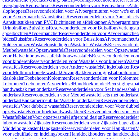
overgangen
Renovatiesets
Reserveonderdelen voor Renovatiesets
Afde
slophoppers
Reserveonderdelen voor Afvoergarnituren voor wc's en s
voor Afvoermanchet
Aansluitsets
Reserveonderdelen voor Aansluitsets
Aansluitstukken van PVC
Dichtingen en afdekkappen
Afvoergarniture
Urinoirsifons
Buissifons
Reserveonderdelen voor Buissifons
Verlengst
spoelbochten
Afvoermanchet
Reserveonderdelen voor Afvoermanchet
bidets
Buissifons
Reserveonderdelen voor Buissifons
Afvoermanchet
Aa
Soldeerhulzen
Wastafelopstellingen
Wastafels
Wastafels
Reserveonderde
Meubelwastafels
Opzetwastafels
Reserveonderdelen voor Opzetwastaf
voor Halve inbouwwastafels
Inbouwwastafels
Reserveonderdelen voo
voor kinderen
Reserveonderdelen voor Wastafels voor kinderen
Wastaf
wastafels
Reserveonderdelen voor Andere wastafels
Uitgietbakken
Res
voor Multifunctionele wasbak
Opvangbakken voor gips
Laboratorium
klaslokalen
Toebehoren
Kolommen
Reserveonderdelen voor Kolomme
kolommen
Toebehoren
Afvoerdeksel
Handdoekhouder
Bevestigingsmat
handwasbak met onderkast
Reserveonderdelen voor Set handwasbak 
onderkast
Reserveonderdelen voor Meubelwastafel sets met onderkast
onderkast
Badkamermeubilair
Wastafelonderkasten
Reserveonderdelen 
wastafels
Voor dubbele wastafels
Reserveonderdelen voor Voor dubbel
opzetwastafels
Voor hoekhandwasbakken
Reserveonderdelen voor V
Wastafelbladen
Voor opzetwastafel afgerond design
Reserveonderdelen
inbouwwastafel
Zijkasten
Reserveonderdelen voor Zijkasten
Lage zijka
Middelhoge kasten
Hangkasten
Reserveonderdelen voor Hangkasten
M
voor schuiflade en indelingsboxen
Handdoekhouders en handdoekha