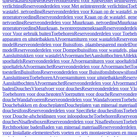
spiegelkasten
Spiegel
Reserveonderdelen voor Spiegel
Met geïntegreerd
verlichting
Reserveonderdelen voor Met geïntegreerde verlichting
Toeb
wastafel, netvoeding
Reserveonderdelen voor Kraan op de wastafel, n
generatorvoeding
Reserveonderdelen voor Kraan op de wastafel, gene
netvoeding
Reserveonderdelen voor Muurkraan, netvoeding
Muurkraan
generatorvoeding
Muurkraan, tweegreepsmengkraan
Reserveonderdel
voor Voor gebruik buiten
Toebehoren
Reserveonderdelen voor Toebeh
apparaten en uitgietbakken
Afvoergarnituren voor wastafels
Reserveond
model
Reserveonderdelen voor Buissifons, plaatsbesparend model
Dom
model
Reserveonderdelen voor Dompelbuissifons voor wastafels, pla
Aansluitstukken voor wastafel
Afvoermanchet
Aansluitbochten
Afdekk
spoeltafels
Reserveonderdelen voor Afvoergarnituren voor spoeltafels
spoeltafels
Afvoermanchet
Reserveonderdelen voor Afvoermanchet
To
toestellen
Buissifons
Reserveonderdelen voor Buissifons
Inbouwsifons
Aansluitingen
Toebehoren
Afvoergarnituren voor uitgietbakken
Reserv
Aansluitbochten
Afvoermanchet
Reserveonderdelen voor Afvoermanc
baden
Douches
Vloerafvoer voor douches
Reserveonderdelen voor Vlo
Toebehoren voor douchegoten
Vloerputten voor douche
Reserveonder
douche
Wandafvoeren
Reserveonderdelen voor Wandafvoeren
Toebeho
Douchebakken en doucheplaten
Doucheplaten van mineraal materiaal
douchesifons
Reserveonderdelen voor Specifieke douchesifons
Toebeh
voor Douche-afscheidingen voor inloopdouche
Toebehoren
Reserveon
douches
Nisaflegboxen
Reserveonderdelen voor Nisaflegboxen
Toebeh
Rechthoekige baden
Baden van mineraal materiaal
Reserveonderdelen 
voor Installatie-elementen
Sets voeten en sets montagesteunen en muu