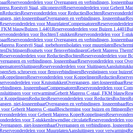
baar
Reserveonderdelen voor Overgangen en verbindingen, losneembaa
ress Roestvrij Staal, siliconenvrij
Reserveonderdelen voor Geberit Mapre
en
Reducties
Reserveonderdelen voor Reducties
Bochten
Reserveonderde
angen, niet-losneembaar
Overgangen en verbindingen, losneembaar
Res
Reserveonderdelen voor Muurplaten
Compensatoren
Reserveonderdele
al, FKM blauw
Buizen 1.4401
Reserveonderdelen voor Buizen 1.4401
Bui
erveonderdelen voor Bochten
T-stukken
Reserveonderdelen voor T-stu
baar
Reserveonderdelen voor Overgangen en verbindingen, losneembaa
apress Roestvrij Staal, toebehoren
Isolaties voor muurplaten
Beschermin
ten
Dichtingen
Boutsets voor flensverbindingen
Geberit Mapress Therm
Reserveonderdelen voor Reducties
Bochten
Reserveonderdelen voor B
vergangen en verbindingen, losneembaar
Reserveonderdelen voor Over
pensatoren
Sluitingen
Reserveonderdelen voor Sluitingen
Aansluitstukk
ingen
Sets schroeven voor flensverbindingen
Bevestigingen voor buizen
en
Koppelingen
Reserveonderdelen voor Koppelingen
Reducties
Reserveo
serveonderdelen voor Kruisstukken
Overgangen, niet-losneembaar
Rese
rbindingen, losneembaar
Compensatoren
Reserveonderdelen voor Com
nsluitingen voor verwarming
Geberit Mapress C-staal, FKM blauw
Res
or Koppelingen
Reducties
Reserveonderdelen voor Reducties
Bochten
Re
angen, niet-losneembaar
Overgangen en verbindingen, losneembaar
Res
voor Geberit Mapress C-staal
Bescherming voor buizen en fittingen
Bev
rveonderdelen voor Geberit Mapress Koper
Koppelingen
Reserveonder
onderdelen voor T-stukken
Inwendige circulatie
Reserveonderdelen voor
Overgangen, niet-losneembaar
Overgangen en verbindingen, losneemba
Reserveonderdelen voor Muurplaten
Aansluitingen voor verwarming
Re