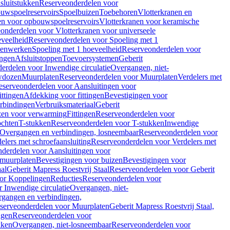
sluitstukken
Reserveonderdelen voor
uwspoelreservoirs
Spoelbuizen
Toebehoren
Vlotterkranen en
en voor opbouwspoelreservoirs
Vlotterkranen voor keramische
onderdelen voor Vlotterkranen voor universeele
eveelheid
Reserveonderdelen voor Spoeling met 1
nenwerken
Spoeling met 1 hoeveelheid
Reserveonderdelen voor
ngen
Afsluitstoppen
Toevoersystemen
Geberit
erdelen voor Inwendige circulatie
Overgangen, niet-
wdozen
Muurplaten
Reserveonderdelen voor Muurplaten
Verdelers met
eserveonderdelen voor Aansluitingen voor
ittingen
Afdekking voor fittingen
Bevestigingen voor
erbindingen
Verbruiksmateriaal
Geberit
zen voor verwarming
Fittingen
Reserveonderdelen voor
ochten
T-stukken
Reserveonderdelen voor T-stukken
Inwendige
Overgangen en verbindingen, losneembaar
Reserveonderdelen voor
elers met schroefaansluiting
Reserveonderdelen voor Verdelers met
derdelen voor Aansluitingen voor
 muurplaten
Bevestigingen voor buizen
Bevestigingen voor
aal
Geberit Mapress Roestvrij Staal
Reserveonderdelen voor Geberit
or Koppelingen
Reducties
Reserveonderdelen voor
 Inwendige circulatie
Overgangen, niet-
gangen en verbindingen,
serveonderdelen voor Muurplaten
Geberit Mapress Roestvrij Staal,
ngen
Reserveonderdelen voor
kken
Overgangen, niet-losneembaar
Reserveonderdelen voor