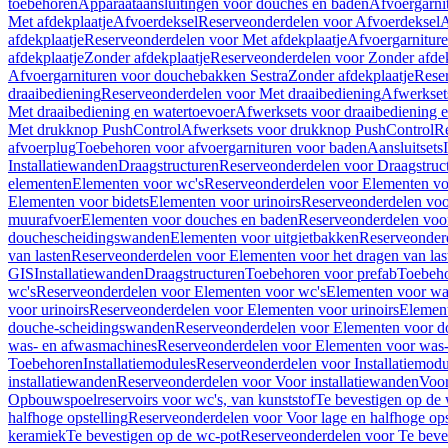
toebehoren
Apparaataansluitingen voor douches en baden
Afvoergarni
Met afdekplaatje
Afvoerdeksel
Reserveonderdelen voor Afvoerdeksel
A
afdekplaatje
Reserveonderdelen voor Met afdekplaatje
Afvoergarnitur
afdekplaatje
Zonder afdekplaatje
Reserveonderdelen voor Zonder afdek
Afvoergarnituren voor douchebakken Sestra
Zonder afdekplaatje
Reser
draaibediening
Reserveonderdelen voor Met draaibediening
Afwerkset
Met draaibediening en watertoevoer
Afwerksets voor draaibediening 
Met drukknop PushControl
Afwerksets voor drukknop PushControl
Re
afvoerplug
Toebehoren voor afvoergarnituren voor baden
Aansluitsets
Installatiewanden
Draagstructuren
Reserveonderdelen voor Draagstruc
elementen
Elementen voor wc's
Reserveonderdelen voor Elementen vo
Elementen voor bidets
Elementen voor urinoirs
Reserveonderdelen voo
muurafvoer
Elementen voor douches en baden
Reserveonderdelen voo
douchescheidingswanden
Elementen voor uitgietbakken
Reserveonderd
van lasten
Reserveonderdelen voor Elementen voor het dragen van las
GIS
Installatiewanden
Draagstructuren
Toebehoren voor prefab
Toebeho
wc's
Reserveonderdelen voor Elementen voor wc's
Elementen voor was
voor urinoirs
Reserveonderdelen voor Elementen voor urinoirs
Elemen
douche-scheidingswanden
Reserveonderdelen voor Elementen voor 
was- en afwasmachines
Reserveonderdelen voor Elementen voor was
Toebehoren
Installatiemodules
Reserveonderdelen voor Installatiemodu
installatiewanden
Reserveonderdelen voor Voor installatiewanden
Voor
Opbouwspoelreservoirs voor wc's, van kunststof
Te bevestigen op de
halfhoge opstelling
Reserveonderdelen voor Voor lage en halfhoge ops
keramiek
Te bevestigen op de wc-pot
Reserveonderdelen voor Te beve