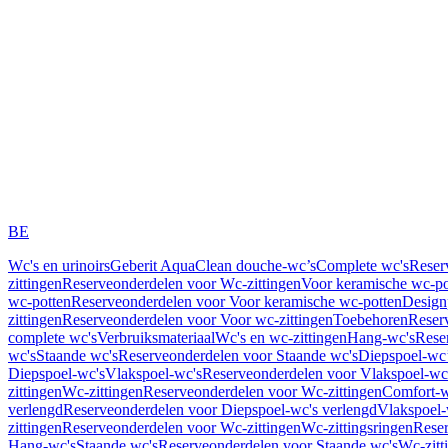
BE
Wc's en urinoirs
Geberit AquaClean douche-wc’s
Complete wc's
Reser
zittingen
Reserveonderdelen voor Wc-zittingen
Voor keramische wc-po
wc-potten
Reserveonderdelen voor Voor keramische wc-potten
Design
zittingen
Reserveonderdelen voor Voor wc-zittingen
Toebehoren
Reser
complete wc's
Verbruiksmateriaal
Wc's en wc-zittingen
Hang-wc's
Rese
wc's
Staande wc's
Reserveonderdelen voor Staande wc's
Diepspoel-wc’
Diepspoel-wc's
Vlakspoel-wc's
Reserveonderdelen voor Vlakspoel-wc
zittingen
Wc-zittingen
Reserveonderdelen voor Wc-zittingen
Comfort-w
verlengd
Reserveonderdelen voor Diepspoel-wc's verlengd
Vlakspoel-
zittingen
Reserveonderdelen voor Wc-zittingen
Wc-zittingsringen
Reser
Hang-wc's
Staande wc's
Reserveonderdelen voor Staande wc's
Wc-zitt