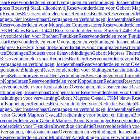
baar
Reserveonderdelen voor Overgangen en verbindingen, losneembaa
ress Roestvrij Staal, siliconenvrij
Reserveonderdelen voor Geberit Mapre
en
Reducties
Reserveonderdelen voor Reducties
Bochten
Reserveonderde
angen, niet-losneembaar
Overgangen en verbindingen, losneembaar
Res
Reserveonderdelen voor Muurplaten
Compensatoren
Reserveonderdele
al, FKM blauw
Buizen 1.4401
Reserveonderdelen voor Buizen 1.4401
Bui
erveonderdelen voor Bochten
T-stukken
Reserveonderdelen voor T-stu
baar
Reserveonderdelen voor Overgangen en verbindingen, losneembaa
apress Roestvrij Staal, toebehoren
Isolaties voor muurplaten
Beschermin
ten
Dichtingen
Boutsets voor flensverbindingen
Geberit Mapress Therm
Reserveonderdelen voor Reducties
Bochten
Reserveonderdelen voor B
vergangen en verbindingen, losneembaar
Reserveonderdelen voor Over
pensatoren
Sluitingen
Reserveonderdelen voor Sluitingen
Aansluitstukk
ingen
Sets schroeven voor flensverbindingen
Bevestigingen voor buizen
en
Koppelingen
Reserveonderdelen voor Koppelingen
Reducties
Reserveo
serveonderdelen voor Kruisstukken
Overgangen, niet-losneembaar
Rese
rbindingen, losneembaar
Compensatoren
Reserveonderdelen voor Com
nsluitingen voor verwarming
Geberit Mapress C-staal, FKM blauw
Res
or Koppelingen
Reducties
Reserveonderdelen voor Reducties
Bochten
Re
angen, niet-losneembaar
Overgangen en verbindingen, losneembaar
Res
voor Geberit Mapress C-staal
Bescherming voor buizen en fittingen
Bev
rveonderdelen voor Geberit Mapress Koper
Koppelingen
Reserveonder
onderdelen voor T-stukken
Inwendige circulatie
Reserveonderdelen voor
Overgangen, niet-losneembaar
Overgangen en verbindingen, losneemba
Reserveonderdelen voor Muurplaten
Aansluitingen voor verwarming
Re