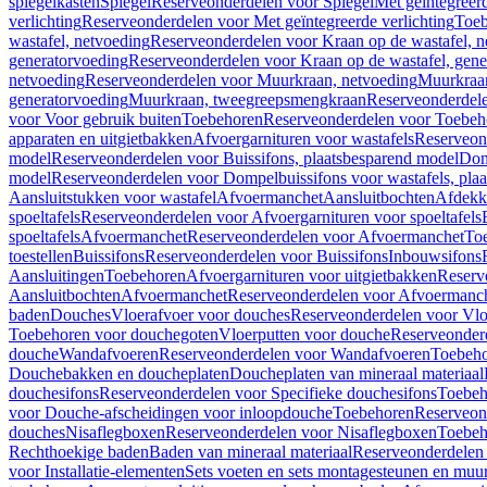
spiegelkasten
Spiegel
Reserveonderdelen voor Spiegel
Met geïntegreerd
verlichting
Reserveonderdelen voor Met geïntegreerde verlichting
Toeb
wastafel, netvoeding
Reserveonderdelen voor Kraan op de wastafel, n
generatorvoeding
Reserveonderdelen voor Kraan op de wastafel, gene
netvoeding
Reserveonderdelen voor Muurkraan, netvoeding
Muurkraan
generatorvoeding
Muurkraan, tweegreepsmengkraan
Reserveonderdel
voor Voor gebruik buiten
Toebehoren
Reserveonderdelen voor Toebeh
apparaten en uitgietbakken
Afvoergarnituren voor wastafels
Reserveond
model
Reserveonderdelen voor Buissifons, plaatsbesparend model
Dom
model
Reserveonderdelen voor Dompelbuissifons voor wastafels, pla
Aansluitstukken voor wastafel
Afvoermanchet
Aansluitbochten
Afdekk
spoeltafels
Reserveonderdelen voor Afvoergarnituren voor spoeltafels
spoeltafels
Afvoermanchet
Reserveonderdelen voor Afvoermanchet
To
toestellen
Buissifons
Reserveonderdelen voor Buissifons
Inbouwsifons
Aansluitingen
Toebehoren
Afvoergarnituren voor uitgietbakken
Reserv
Aansluitbochten
Afvoermanchet
Reserveonderdelen voor Afvoermanc
baden
Douches
Vloerafvoer voor douches
Reserveonderdelen voor Vlo
Toebehoren voor douchegoten
Vloerputten voor douche
Reserveonder
douche
Wandafvoeren
Reserveonderdelen voor Wandafvoeren
Toebeho
Douchebakken en doucheplaten
Doucheplaten van mineraal materiaal
douchesifons
Reserveonderdelen voor Specifieke douchesifons
Toebeh
voor Douche-afscheidingen voor inloopdouche
Toebehoren
Reserveon
douches
Nisaflegboxen
Reserveonderdelen voor Nisaflegboxen
Toebeh
Rechthoekige baden
Baden van mineraal materiaal
Reserveonderdelen 
voor Installatie-elementen
Sets voeten en sets montagesteunen en muu