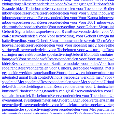
zittingsringen
Reserveonderdelen voor Wc-zittingsringen
Hurk-wc’s
Me
Staande bidets
Toebehoren
Reserveonderdelen voor Toebehoren
Bedien
inbouwspoelreservoirs
Reserveonderdelen voor Voor Sigma inbouwspo
inbouwspoelreservoirs
Reserveonderdelen voor Voor Kappa inbouwspo
inbouwspoelreservoirs
Reserveonderdelen voor Voor 300T inbouwspoe
elektronische spoelactivering
Voor netvoeding, voor Geberit Sigma in
Geberit Sigma inbouwspoelreservoir 8 cm
Reserveonderdelen voor Vo
cm
Reserveonderdelen voor Voor netvoeding, voor Geberit Omega in
batterijvoeding, voor Geberit Sigma inbouwspoelreservoir 12 cm
Wc-s
hoeveelheden
Reserveonderdelen voor Voor spoeling met 2 hoeveelh
sturingen
Reserveonderdelen voor Toebehoren voor wc-sturingen
Ruw
sturingen met elektronische spoelactivering
Geberit Monolith sanitair
hang-wc's
Voor staande wc's
Reserveonderdelen voor Voor staande wc
bidets
Reserveonderdelen voor Sanitaire modules voor bidets
Voor hang
spoelrand
Reserveonderdelen voor Urinoirs, gespoelde werking, met 
gespoelde werking, spoelrandloos
Voor opbouw- en inbouwurinoirstu
integrated urinal flush control
Urinoirs gespoelde werking, met / voor
spoelrand
Met spoelrand
Reserveonderdelen voor Met spoelrand
Urinoi
deksel
Urinoirscheidingswanden
Reserveonderdelen voor Urinoirsche
kunststof
Urinoirscheidingswanden van glas
Reserveonderdelen voor U
sanitaire keramiek
Toebehoren
Reserveonderdelen voor Toebehoren
Ur
overgangen
Bevestigingsmateriaal
Afvoerpluggen
Spoelverdeler
Aanslui
netvoeding
Reserveonderdelen voor Met elektronische spoelactivering
pneumatische spoelactivering
Reserveonderdelen voor Met pneumatisc
elektronische spoelactivering, batterijvoeding
Toebehoren
Reserveonde