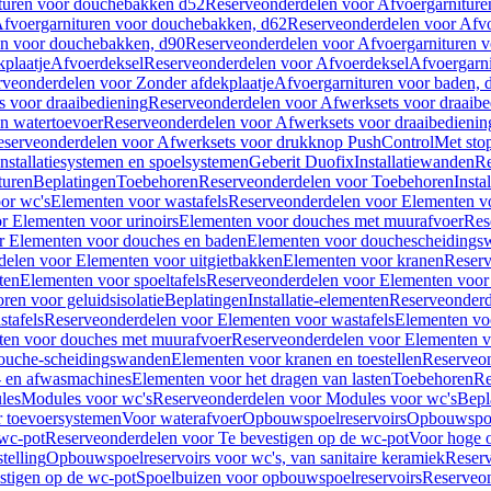
turen voor douchebakken d52
Reserveonderdelen voor Afvoergarnitur
fvoergarnituren voor douchebakken, d62
Reserveonderdelen voor Afvo
en voor douchebakken, d90
Reserveonderdelen voor Afvoergarnituren 
plaatje
Afvoerdeksel
Reserveonderdelen voor Afvoerdeksel
Afvoergarn
veonderdelen voor Zonder afdekplaatje
Afvoergarnituren voor baden, 
s voor draaibediening
Reserveonderdelen voor Afwerksets voor draaibe
en watertoevoer
Reserveonderdelen voor Afwerksets voor draaibedienin
serveonderdelen voor Afwerksets voor drukknop PushControl
Met sto
Installatiesystemen en spoelsystemen
Geberit Duofix
Installatiewanden
Re
turen
Beplatingen
Toebehoren
Reserveonderdelen voor Toebehoren
Insta
or wc's
Elementen voor wastafels
Reserveonderdelen voor Elementen vo
r Elementen voor urinoirs
Elementen voor douches met muurafvoer
Res
r Elementen voor douches en baden
Elementen voor douchescheidings
elen voor Elementen voor uitgietbakken
Elementen voor kranen
Reserv
ten
Elementen voor spoeltafels
Reserveonderdelen voor Elementen voor 
ren voor geluidsisolatie
Beplatingen
Installatie-elementen
Reserveonderde
tafels
Reserveonderdelen voor Elementen voor wastafels
Elementen voo
ten voor douches met muurafvoer
Reserveonderdelen voor Elementen v
douche-scheidingswanden
Elementen voor kranen en toestellen
Reserveon
- en afwasmachines
Elementen voor het dragen van lasten
Toebehoren
Re
les
Modules voor wc's
Reserveonderdelen voor Modules voor wc's
Bepl
 toevoersystemen
Voor waterafvoer
Opbouwspoelreservoirs
Opbouwspoel
 wc-pot
Reserveonderdelen voor Te bevestigen op de wc-pot
Voor hoge o
telling
Opbouwspoelreservoirs voor wc's, van sanitaire keramiek
Reserv
stigen op de wc-pot
Spoelbuizen voor opbouwspoelreservoirs
Reserveon