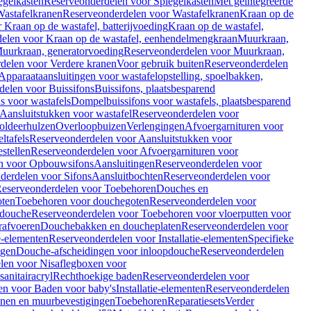
egelkasten
Reserveonderdelen voor Spiegelkasten
Met geïntegreerde
astafelkranen
Reserveonderdelen voor Wastafelkranen
Kraan op de
Kraan op de wastafel, batterijvoeding
Kraan op de wastafel,
elen voor Kraan op de wastafel, eenhendelmengkraan
Muurkraan,
uurkraan, generatorvoeding
Reserveonderdelen voor Muurkraan,
delen voor Verdere kranen
Voor gebruik buiten
Reserveonderdelen
Apparaataansluitingen voor wastafelopstelling, spoelbakken,
delen voor Buissifons
Buissifons, plaatsbesparend
s voor wastafels
Dompelbuissifons voor wastafels, plaatsbesparend
Aansluitstukken voor wastafel
Reserveonderdelen voor
oldeerhulzen
Overloopbuizen
Verlengingen
Afvoergarnituren voor
ltafels
Reserveonderdelen voor Aansluitstukken voor
stellen
Reserveonderdelen voor Afvoergarnituren voor
n voor Opbouwsifons
Aansluitingen
Reserveonderdelen voor
derdelen voor Sifons
Aansluitbochten
Reserveonderdelen voor
eserveonderdelen voor Toebehoren
Douches en
oten
Toebehoren voor douchegoten
Reserveonderdelen voor
 douche
Reserveonderdelen voor Toebehoren voor vloerputten voor
rafvoeren
Douchebakken en doucheplaten
Reserveonderdelen voor
ie-elementen
Reserveonderdelen voor Installatie-elementen
Specifieke
ngen
Douche-afscheidingen voor inloopdouche
Reserveonderdelen
len voor Nisaflegboxen voor
anitairacryl
Rechthoekige baden
Reserveonderdelen voor
en voor Baden voor baby's
Installatie-elementen
Reserveonderdelen
unen en muurbevestigingen
Toebehoren
Reparatiesets
Verder