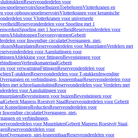
sluitstukken
Reserveonderdelen voor
uwspoelreservoirs
Spoelbuizen
Toebehoren
Vlotterkranen en
en voor opbouwspoelreservoirs
Vlotterkranen voor keramische
onderdelen voor Vlotterkranen voor universeele
eveelheid
Reserveonderdelen voor Spoeling met 1
nenwerken
Spoeling met 1 hoeveelheid
Reserveonderdelen voor
ngen
Afsluitstoppen
Toevoersystemen
Geberit
erdelen voor Inwendige circulatie
Overgangen, niet-
wdozen
Muurplaten
Reserveonderdelen voor Muurplaten
Verdelers met
eserveonderdelen voor Aansluitingen voor
ittingen
Afdekking voor fittingen
Bevestigingen voor
erbindingen
Verbruiksmateriaal
Geberit
zen voor verwarming
Fittingen
Reserveonderdelen voor
ochten
T-stukken
Reserveonderdelen voor T-stukken
Inwendige
Overgangen en verbindingen, losneembaar
Reserveonderdelen voor
elers met schroefaansluiting
Reserveonderdelen voor Verdelers met
derdelen voor Aansluitingen voor
 muurplaten
Bevestigingen voor buizen
Bevestigingen voor
aal
Geberit Mapress Roestvrij Staal
Reserveonderdelen voor Geberit
or Koppelingen
Reducties
Reserveonderdelen voor
 Inwendige circulatie
Overgangen, niet-
gangen en verbindingen,
serveonderdelen voor Muurplaten
Geberit Mapress Roestvrij Staal,
ngen
Reserveonderdelen voor
kken
Overgangen, niet-losneembaar
Reserveonderdelen voor