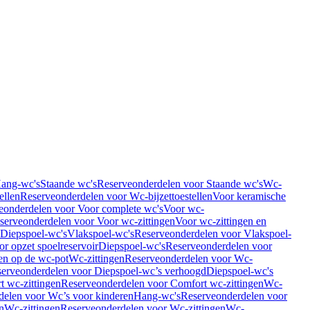
Hang-wc's
Staande wc's
Reserveonderdelen voor Staande wc's
Wc-
ellen
Reserveonderdelen voor Wc-bijzettoestellen
Voor keramische
eonderdelen voor Voor complete wc's
Voor wc-
serveonderdelen voor Voor wc-zittingen
Voor wc-zittingen en
 Diepspoel-wc's
Vlakspoel-wc's
Reserveonderdelen voor Vlakspoel-
r opzet spoelreservoir
Diepspoel-wc's
Reserveonderdelen voor
en op de wc-pot
Wc-zittingen
Reserveonderdelen voor Wc-
erveonderdelen voor Diepspoel-wc’s verhoogd
Diepspoel-wc's
t wc-zittingen
Reserveonderdelen voor Comfort wc-zittingen
Wc-
delen voor Wc’s voor kinderen
Hang-wc's
Reserveonderdelen voor
n
Wc-zittingen
Reserveonderdelen voor Wc-zittingen
Wc-