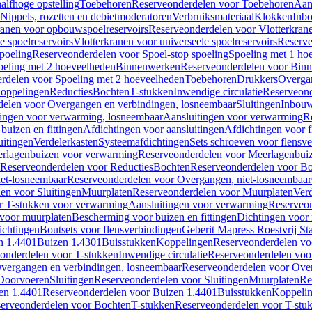
alfhoge opstelling
Toebehoren
Reserveonderdelen voor Toebehoren
Aan
Nippels, rozetten en debietmoderatoren
Verbruiksmateriaal
Klokken
Inbo
ranen voor opbouwspoelreservoirs
Reserveonderdelen voor Vlotterkran
 spoelreservoirs
Vlotterkranen voor universeele spoelreservoirs
Reserve
spoeling
Reserveonderdelen voor Spoel-stop spoeling
Spoeling met 1 ho
oeling met 2 hoeveelheden
Binnenwerken
Reserveonderdelen voor Bin
rdelen voor Spoeling met 2 hoeveelheden
Toebehoren
Drukkers
Overga
oppelingen
Reducties
Bochten
T-stukken
Inwendige circulatie
Reserveond
elen voor Overgangen en verbindingen, losneembaar
Sluitingen
Inbou
ingen voor verwarming, losneembaar
Aansluitingen voor verwarming
R
buizen en fittingen
Afdichtingen voor aansluitingen
Afdichtingen voor f
uitingen
Verdelerkasten
Systeemafdichtingen
Sets schroeven voor flensv
rlagenbuizen voor verwarming
Reserveonderdelen voor Meerlagenbui
Reserveonderdelen voor Reducties
Bochten
Reserveonderdelen voor B
et-losneembaar
Reserveonderdelen voor Overgangen, niet-losneembaar
en voor Sluitingen
Muurplaten
Reserveonderdelen voor Muurplaten
Verd
r T-stukken voor verwarming
Aansluitingen voor verwarming
Reserveon
s voor muurplaten
Bescherming voor buizen en fittingen
Dichtingen voor
ichtingen
Boutsets voor flensverbindingen
Geberit Mapress Roestvrij St
n 1.4401
Buizen 1.4301
Buisstukken
Koppelingen
Reserveonderdelen vo
onderdelen voor T-stukken
Inwendige circulatie
Reserveonderdelen voor
vergangen en verbindingen, losneembaar
Reserveonderdelen voor Over
Doorvoeren
Sluitingen
Reserveonderdelen voor Sluitingen
Muurplaten
Re
en 1.4401
Reserveonderdelen voor Buizen 1.4401
Buisstukken
Koppeli
erveonderdelen voor Bochten
T-stukken
Reserveonderdelen voor T-stu