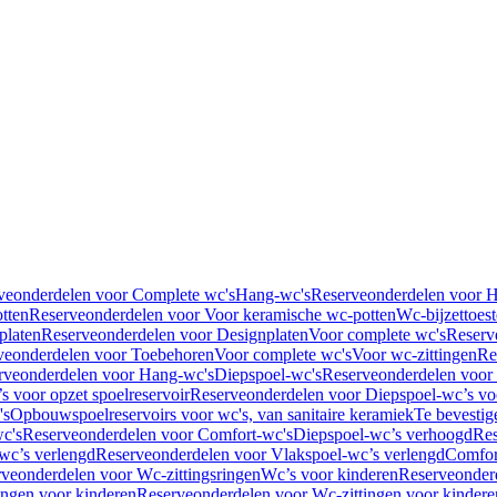
veonderdelen voor Complete wc's
Hang-wc's
Reserveonderdelen voor 
tten
Reserveonderdelen voor Voor keramische wc-potten
Wc-bijzettoest
platen
Reserveonderdelen voor Designplaten
Voor complete wc's
Reserv
veonderdelen voor Toebehoren
Voor complete wc's
Voor wc-zittingen
Re
rveonderdelen voor Hang-wc's
Diepspoel-wc's
Reserveonderdelen voor
s voor opzet spoelreservoir
Reserveonderdelen voor Diepspoel-wc’s voo
's
Opbouwspoelreservoirs voor wc's, van sanitaire keramiek
Te bevestig
c's
Reserveonderdelen voor Comfort-wc's
Diepspoel-wc’s verhoogd
Res
wc’s verlengd
Reserveonderdelen voor Vlakspoel-wc’s verlengd
Comfor
veonderdelen voor Wc-zittingsringen
Wc’s voor kinderen
Reserveonder
ingen voor kinderen
Reserveonderdelen voor Wc-zittingen voor kindere