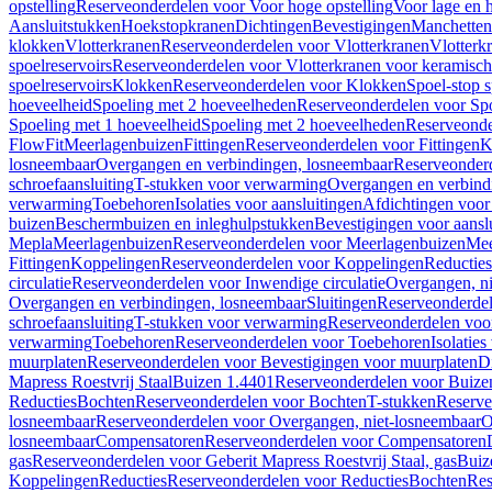
opstelling
Reserveonderdelen voor Voor hoge opstelling
Voor lage en h
Aansluitstukken
Hoekstopkranen
Dichtingen
Bevestigingen
Manchetten
klokken
Vlotterkranen
Reserveonderdelen voor Vlotterkranen
Vlotterk
spoelreservoirs
Reserveonderdelen voor Vlotterkranen voor keramische
spoelreservoirs
Klokken
Reserveonderdelen voor Klokken
Spoel-stop 
hoeveelheid
Spoeling met 2 hoeveelheden
Reserveonderdelen voor Sp
Spoeling met 1 hoeveelheid
Spoeling met 2 hoeveelheden
Reserveonde
FlowFit
Meerlagenbuizen
Fittingen
Reserveonderdelen voor Fittingen
K
losneembaar
Overgangen en verbindingen, losneembaar
Reserveonderd
schroefaansluiting
T-stukken voor verwarming
Overgangen en verbind
verwarming
Toebehoren
Isolaties voor aansluitingen
Afdichtingen voor 
buizen
Beschermbuizen en inleghulpstukken
Bevestigingen voor aansl
Mepla
Meerlagenbuizen
Reserveonderdelen voor Meerlagenbuizen
Mee
Fittingen
Koppelingen
Reserveonderdelen voor Koppelingen
Reducties
circulatie
Reserveonderdelen voor Inwendige circulatie
Overgangen, ni
Overgangen en verbindingen, losneembaar
Sluitingen
Reserveonderdel
schroefaansluiting
T-stukken voor verwarming
Reserveonderdelen voo
verwarming
Toebehoren
Reserveonderdelen voor Toebehoren
Isolatie
muurplaten
Reserveonderdelen voor Bevestigingen voor muurplaten
D
Mapress Roestvrij Staal
Buizen 1.4401
Reserveonderdelen voor Buize
Reducties
Bochten
Reserveonderdelen voor Bochten
T-stukken
Reserve
losneembaar
Reserveonderdelen voor Overgangen, niet-losneembaar
O
losneembaar
Compensatoren
Reserveonderdelen voor Compensatoren
gas
Reserveonderdelen voor Geberit Mapress Roestvrij Staal, gas
Buiz
Koppelingen
Reducties
Reserveonderdelen voor Reducties
Bochten
Res