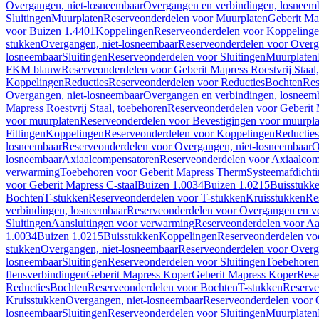
Overgangen, niet-losneembaar
Overgangen en verbindingen, losneem
Sluitingen
Muurplaten
Reserveonderdelen voor Muurplaten
Geberit Map
voor Buizen 1.4401
Koppelingen
Reserveonderdelen voor Koppeling
stukken
Overgangen, niet-losneembaar
Reserveonderdelen voor Overg
losneembaar
Sluitingen
Reserveonderdelen voor Sluitingen
Muurplaten
FKM blauw
Reserveonderdelen voor Geberit Mapress Roestvrij Sta
Koppelingen
Reducties
Reserveonderdelen voor Reducties
Bochten
Res
Overgangen, niet-losneembaar
Overgangen en verbindingen, losneem
Mapress Roestvrij Staal, toebehoren
Reserveonderdelen voor Geberit M
voor muurplaten
Reserveonderdelen voor Bevestigingen voor muurpla
Fittingen
Koppelingen
Reserveonderdelen voor Koppelingen
Reducties
losneembaar
Reserveonderdelen voor Overgangen, niet-losneembaar
O
losneembaar
Axiaalcompensatoren
Reserveonderdelen voor Axiaalcom
verwarming
Toebehoren voor Geberit Mapress Therm
Systeemafdicht
voor Geberit Mapress C-staal
Buizen 1.0034
Buizen 1.0215
Buisstukk
Bochten
T-stukken
Reserveonderdelen voor T-stukken
Kruisstukken
Re
verbindingen, losneembaar
Reserveonderdelen voor Overgangen en ve
Sluitingen
Aansluitingen voor verwarming
Reserveonderdelen voor Aa
1.0034
Buizen 1.0215
Buisstukken
Koppelingen
Reserveonderdelen vo
stukken
Overgangen, niet-losneembaar
Reserveonderdelen voor Overg
losneembaar
Sluitingen
Reserveonderdelen voor Sluitingen
Toebehoren 
flensverbindingen
Geberit Mapress Koper
Geberit Mapress Koper
Rese
Reducties
Bochten
Reserveonderdelen voor Bochten
T-stukken
Reserve
Kruisstukken
Overgangen, niet-losneembaar
Reserveonderdelen voor 
losneembaar
Sluitingen
Reserveonderdelen voor Sluitingen
Muurplaten