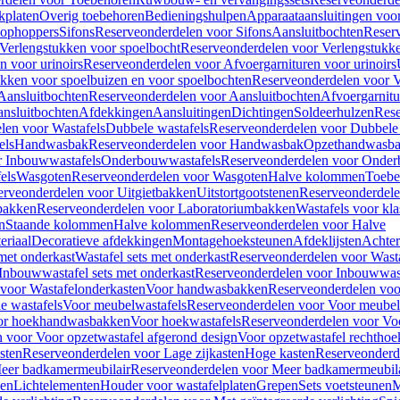
kplaten
Overig toebehoren
Bedieningshulpen
Apparaataansluitingen voor 
lophoppers
Sifons
Reserveonderdelen voor Sifons
Aansluitbochten
Reser
Verlengstukken voor spoelbocht
Reserveonderdelen voor Verlengstukke
n voor urinoirs
Reserveonderdelen voor Afvoergarnituren voor urinoirs
ukken voor spoelbuizen en voor spoelbochten
Reserveonderdelen voor V
Aansluitbochten
Reserveonderdelen voor Aansluitbochten
Afvoergarnitu
nsluitbochten
Afdekkingen
Aansluitingen
Dichtingen
Soldeerhulzen
Rese
len voor Wastafels
Dubbele wastafels
Reserveonderdelen voor Dubbele 
els
Handwasbak
Reserveonderdelen voor Handwasbak
Opzethandwasb
r Inbouwwastafels
Onderbouwwastafels
Reserveonderdelen voor Onder
els
Wasgoten
Reserveonderdelen voor Wasgoten
Halve kolommen
Toebe
erveonderdelen voor Uitgietbakken
Uitstortgootstenen
Reserveonderdele
bakken
Reserveonderdelen voor Laboratoriumbakken
Wastafels voor kla
n
Staande kolommen
Halve kolommen
Reserveonderdelen voor Halve
eriaal
Decoratieve afdekkingen
Montagehoeksteunen
Afdeklijsten
Achte
met onderkast
Wastafel sets met onderkast
Reserveonderdelen voor Wasta
Inbouwwastafel sets met onderkast
Reserveonderdelen voor Inbouwwast
voor Wastafelonderkasten
Voor handwasbakken
Reserveonderdelen vo
e wastafels
Voor meubelwastafels
Reserveonderdelen voor Voor meubel
oor hoekhandwasbakken
Voor hoekwastafels
Reserveonderdelen voor Vo
 voor Voor opzetwastafel afgerond design
Voor opzetwastafel rechthoe
sten
Reserveonderdelen voor Lage zijkasten
Hoge kasten
Reserveonderd
eer badkamermeubilair
Reserveonderdelen voor Meer badkamermeubila
ken
Lichtelementen
Houder voor wastafelplaten
Grepen
Sets voetsteunen
M