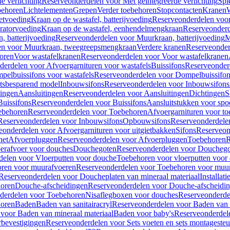
e verlichting
Reserveonderdelen voor Met geïntegreerde verlichting
Spi
ehoren
Lichtelementen
Grepen
Verder toebehoren
Stopcontacten
Kranen
W
etvoeding
Kraan op de wastafel, batterijvoeding
Reserveonderdelen voor 
ratorvoeding
Kraan op de wastafel, eenhendelmengkraan
Reserveonderd
, batterijvoeding
Reserveonderdelen voor Muurkraan, batterijvoeding
M
en voor Muurkraan, tweegreepsmengkraan
Verdere kranen
Reserveonder
oren
Voor wastafelkranen
Reserveonderdelen voor Voor wastafelkranen
erdelen voor Afvoergarnituren voor wastafels
Buissifons
Reserveonder
pelbuissifons voor wastafels
Reserveonderdelen voor Dompelbuissifon
atsbesparend model
Inbouwsifons
Reserveonderdelen voor Inbouwsifons
ingen
Aansluitingen
Reserveonderdelen voor Aansluitingen
Dichtingen
S
Buissifons
Reserveonderdelen voor Buissifons
Aansluitstukken voor spoe
ebehoren
Reserveonderdelen voor Toebehoren
Afvoergarnituren voor toe
Reserveonderdelen voor Inbouwsifons
Opbouwsifons
Reserveonderdele
eonderdelen voor Afvoergarnituren voor uitgietbakken
Sifons
Reserveon
het
Afvoerpluggen
Reserveonderdelen voor Afvoerpluggen
Toebehoren
R
erafvoer voor douches
Douchegoten
Reserveonderdelen voor Doucheg
delen voor Vloerputten voor douche
Toebehoren voor vloerputten voor
ren voor muurafvoeren
Reserveonderdelen voor Toebehoren voor muu
Reserveonderdelen voor Doucheplaten van mineraal materiaal
Installat
oren
Douche-afscheidingen
Reserveonderdelen voor Douche-afscheidi
derdelen voor Toebehoren
Nisaflegboxen voor douches
Reserveonderde
oren
Baden
Baden van sanitairacryl
Reserveonderdelen voor Baden van s
voor Baden van mineraal materiaal
Baden voor baby's
Reserveonderdel
rbevestigingen
Reserveonderdelen voor Sets voeten en sets montageste