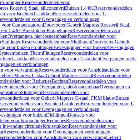
r
Sluitingen
Reserveonderdelen voor
ss Roestvrij Staal, siliconenvrij
Buizen 1.4401
Reserveonderdelen
len voor Bochten
T-stukken
Reserveonderdelen voor T-
erveonderdelen voor Overgangen en verbindingen,
n voor Compensatoren
Doorvoeren
Geberit Mapress Roestvrij Staal,
zen 1.4301
Buisstukken
Koppelingen
Reserveonderdelen voor
kken
Overgangen, niet-losneembaar
Reserveonderdelen voor
r
Sluitingen
Reserveonderdelen voor Sluitingen
Doorvoeren
Geberit
g voor buizen en fittingen
Bevestigingen voor buizen
Bevestigingen
Systeembuizen Therm
Fittingen
Reserveonderdelen voor
ochten
T-stukken
Reserveonderdelen voor T-stukken
Overgangen, niet-
gangen en verbindingen,
en voor verwarming
Reserveonderdelen voor Aansluitstukken voor
Geberit Mapress C-staal
Geberit Mapress C-staal
Reserveonderdelen
nderdelen voor Reducties
Bochten
Reserveonderdelen voor
rveonderdelen voor Overgangen, niet-losneembaar
Overgangen en
pensatoren
Sluitingen
Reserveonderdelen voor
erveonderdelen voor Geberit Mapress C-staal, FKM blauw
Buizen
serveonderdelen voor Bochten
T-stukken
Reserveonderdelen voor T-
erveonderdelen voor Overgangen en verbindingen,
estigingen voor buizen
Dichtingen
Boutsets voor
delen voor Koppelingen
Reducties
Reserveonderdelen voor
 Inwendige circulatie
Kruisstukken
Reserveonderdelen voor
ar
Reserveonderdelen voor Overgangen en verbindingen,
serveonderdelen voor Aansluitingen voor verwarming
Geberit