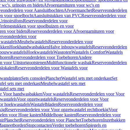
wc's, urinoirs en bidets
Afvoergarnituren voor wc's en
veonderdelen voor Aansluitbochten
Afvoermanchet
Reserveonderdelen
n voor spoelbocht
Aansluitstukken van PVC
Reserveonderdelen voor
Urinoirsifons
Reserveonderdelen voor
erlengstukken voor spoelbuizen en voor
ren voor bidets
Reserveonderdelen voor Afvoergarnituren voor
rveonderdelen voor
wastafels
Meubelwastafels
Reserveonderdelen voor
akken
Hoekhandwasbakken
Halve inbouwwastafels
Reserveonderdelen
bouwwastafels
Hoekwastafels
Wasgoten
Wastafels Comfort
Wastafels
horen
Reserveonderdelen voor Toebehoren
Andere
n voor Uitstortgootstenen
Multifunctionele wasbak
Reserveonderdelen
slokalen
Reserveonderdelen voor Wastafels voor
rwandplaten
Sets consoles
Planchet
Wastafel sets met onderkast
Set
fel sets met onderkast
Meubelwastafel sets met
afel sets met
or Voor handwasbakken
Voor wastafels
Reserveonderdelen voor Voor
wastafels
Voor opzetwastafels
Reserveonderdelen voor Voor
or hoekwastafels
Wastafelbladen
Reserveonderdelen voor
kig
Reserveonderdelen voor Voor opzetwastafel rechthoekig
Voor
elen voor Hoge kasten
Middelhoge kasten
Reserveonderdelen voor
ir
Planchet
Reserveonderdelen voor Planchet
Toebehoren
Inzetbakken
agneetborden
Stopcontacten
Verder toebehoren
Spiegels en