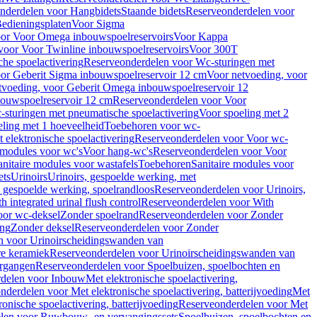
nderdelen voor Hangbidets
Staande bidets
Reserveonderdelen voor
edieningsplaten
Voor Sigma
or Voor Omega inbouwspoelreservoirs
Voor Kappa
voor Voor Twinline inbouwspoelreservoirs
Voor 300T
che spoelactivering
Reserveonderdelen voor Wc-sturingen met
or Geberit Sigma inbouwspoelreservoir 12 cm
Voor netvoeding, voor
tvoeding, voor Geberit Omega inbouwspoelreservoir 12
bouwspoelreservoir 12 cm
Reserveonderdelen voor Voor
sturingen met pneumatische spoelactivering
Voor spoeling met 2
ling met 1 hoeveelheid
Toebehoren voor wc-
 elektronische spoelactivering
Reserveonderdelen voor Voor wc-
 modules voor wc's
Voor hang-wc's
Reserveonderdelen voor Voor
anitaire modules voor wastafels
Toebehoren
Sanitaire modules voor
ets
Urinoirs
Urinoirs, gespoelde werking, met
, gespoelde werking, spoelrandloos
Reserveonderdelen voor Urinoirs,
h integrated urinal flush control
Reserveonderdelen voor With
oor wc-deksel
Zonder spoelrand
Reserveonderdelen voor Zonder
ing
Zonder deksel
Reserveonderdelen voor Zonder
n voor Urinoirscheidingswanden van
re keramiek
Reserveonderdelen voor Urinoirscheidingswanden van
ergangen
Reserveonderdelen voor Spoelbuizen, spoelbochten en
delen voor Inbouw
Met elektronische spoelactivering,
nderdelen voor Met elektronische spoelactivering, batterijvoeding
Met
ronische spoelactivering, batterijvoeding
Reserveonderdelen voor Met
len voor Ruwbouw- en vervangingssets
Spoelbuizen, spoelbochten en