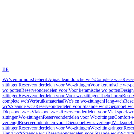
BE
Wc's en urinoirs
Geberit AquaClean douche-wc’s
Complete wc's
Reser
zittingen
Reserveonderdelen voor Wc-zittingen
Voor keramische wc-po
wc-potten
Reserveonderdelen voor Voor keramische wc-potten
Design
zittingen
Reserveonderdelen voor Voor wc-zittingen
Toebehoren
Reser
complete wc's
Verbruiksmateriaal
Wc's en wc-zittingen
Hang-wc's
Rese
wc's
Staande wc's
Reserveonderdelen voor Staande wc's
Diepspoel-wc’
Diepspoel-wc's
Vlakspoel-wc's
Reserveonderdelen voor Vlakspoel-wc
zittingen
Wc-zittingen
Reserveonderdelen voor Wc-zittingen
Comfort-w
verlengd
Reserveonderdelen voor Diepspoel-wc's verlengd
Vlakspoel-
zittingen
Reserveonderdelen voor Wc-zittingen
Wc-zittingsringen
Reser
Hang-wc's
Staande wc's
Reserveonderdelen voor Staande wc's
Wc-zitt