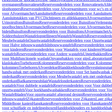
overgangen
Renovatiesets
Reserveonderdelen voor Renovatiesets
Afde
slophoppers
Reserveonderdelen voor Afvoergarnituren voor wc's en s
voor Afvoermanchet
Aansluitsets
Reserveonderdelen voor Aansluitsets
Aansluitstukken van PVC
Dichtingen en afdekkappen
Afvoergarniture
Urinoirsifons
Buissifons
Reserveonderdelen voor Buissifons
Verlengst
spoelbochten
Afvoermanchet
Reserveonderdelen voor Afvoermanchet
bidets
Buissifons
Reserveonderdelen voor Buissifons
Afvoermanchet
Aa
Soldeerhulzen
Wastafelopstellingen
Wastafels
Wastafels
Reserveonderde
Meubelwastafels
Opzetwastafels
Reserveonderdelen voor Opzetwastaf
voor Halve inbouwwastafels
Inbouwwastafels
Reserveonderdelen voo
voor kinderen
Reserveonderdelen voor Wastafels voor kinderen
Wastaf
wastafels
Reserveonderdelen voor Andere wastafels
Uitgietbakken
Res
voor Multifunctionele wasbak
Opvangbakken voor gips
Laboratorium
klaslokalen
Toebehoren
Kolommen
Reserveonderdelen voor Kolomme
kolommen
Toebehoren
Afvoerdeksel
Handdoekhouder
Bevestigingsmat
handwasbak met onderkast
Reserveonderdelen voor Set handwasbak 
onderkast
Reserveonderdelen voor Meubelwastafel sets met onderkast
onderkast
Badkamermeubilair
Wastafelonderkasten
Reserveonderdelen 
wastafels
Voor dubbele wastafels
Reserveonderdelen voor Voor dubbel
opzetwastafels
Voor hoekhandwasbakken
Reserveonderdelen voor V
Wastafelbladen
Voor opzetwastafel afgerond design
Reserveonderdelen
inbouwwastafel
Zijkasten
Reserveonderdelen voor Zijkasten
Lage zijka
Middelhoge kasten
Hangkasten
Reserveonderdelen voor Hangkasten
M
voor schuiflade en indelingsboxen
Handdoekhouders en handdoekha