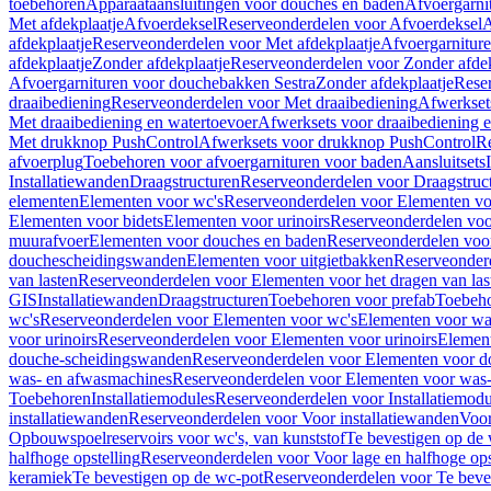
toebehoren
Apparaataansluitingen voor douches en baden
Afvoergarni
Met afdekplaatje
Afvoerdeksel
Reserveonderdelen voor Afvoerdeksel
A
afdekplaatje
Reserveonderdelen voor Met afdekplaatje
Afvoergarnitur
afdekplaatje
Zonder afdekplaatje
Reserveonderdelen voor Zonder afdek
Afvoergarnituren voor douchebakken Sestra
Zonder afdekplaatje
Reser
draaibediening
Reserveonderdelen voor Met draaibediening
Afwerkset
Met draaibediening en watertoevoer
Afwerksets voor draaibediening 
Met drukknop PushControl
Afwerksets voor drukknop PushControl
Re
afvoerplug
Toebehoren voor afvoergarnituren voor baden
Aansluitsets
Installatiewanden
Draagstructuren
Reserveonderdelen voor Draagstruc
elementen
Elementen voor wc's
Reserveonderdelen voor Elementen vo
Elementen voor bidets
Elementen voor urinoirs
Reserveonderdelen voo
muurafvoer
Elementen voor douches en baden
Reserveonderdelen voo
douchescheidingswanden
Elementen voor uitgietbakken
Reserveonderd
van lasten
Reserveonderdelen voor Elementen voor het dragen van las
GIS
Installatiewanden
Draagstructuren
Toebehoren voor prefab
Toebeho
wc's
Reserveonderdelen voor Elementen voor wc's
Elementen voor was
voor urinoirs
Reserveonderdelen voor Elementen voor urinoirs
Elemen
douche-scheidingswanden
Reserveonderdelen voor Elementen voor 
was- en afwasmachines
Reserveonderdelen voor Elementen voor was
Toebehoren
Installatiemodules
Reserveonderdelen voor Installatiemodu
installatiewanden
Reserveonderdelen voor Voor installatiewanden
Voor
Opbouwspoelreservoirs voor wc's, van kunststof
Te bevestigen op de
halfhoge opstelling
Reserveonderdelen voor Voor lage en halfhoge ops
keramiek
Te bevestigen op de wc-pot
Reserveonderdelen voor Te beve